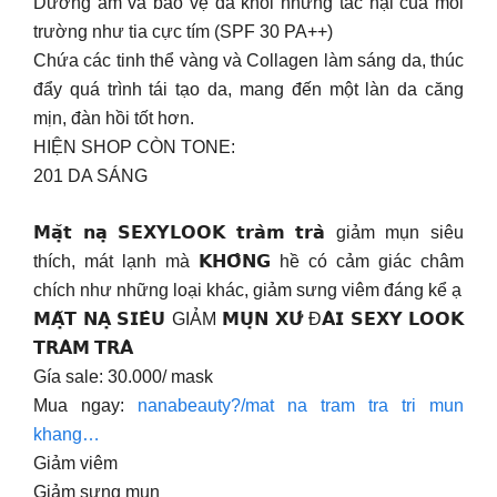
Dưỡng ẩm và bảo vệ da khỏi những tác hại của môi
trường như tia cực tím (SPF 30 PA++)
Chứa các tinh thể vàng và Collagen làm sáng da, thúc
đẩy quá trình tái tạo da, mang đến một làn da căng
mịn, đàn hồi tốt hơn.
HIỆN SHOP CÒN TONE:
201 DA SÁNG
𝗠𝗮̣̆𝘁 𝗻𝗮̣ 𝗦𝗘𝗫𝗬𝗟𝗢𝗢𝗞 𝘁𝗿𝗮̀𝗺 𝘁𝗿𝗮̀ giảm mụn siêu
thích, mát lạnh mà 𝗞𝗛𝗢̂𝗡𝗚 hề có cảm giác châm
chích như những loại khác, giảm sưng viêm đáng kể ạ
𝗠𝗔̣̆𝗧 𝗡𝗔̣ 𝗦𝗜𝗘̂𝗨 GIẢM 𝗠𝗨̣𝗡 𝗫𝗨̛́ Đ𝗔̀𝗜 𝗦𝗘𝗫𝗬 𝗟𝗢𝗢𝗞
𝗧𝗥𝗔̀𝗠 𝗧𝗥𝗔̀
Gía sale: 30.000/ mask
Mua ngay:
nanabeauty?/mat na tram tra tri mun
khang…
Giảm viêm
Giảm sưng mụn