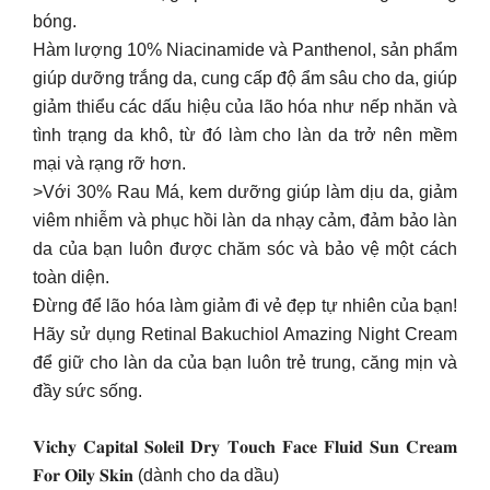
bóng.
Hàm lượng 10% Niacinamide và Panthenol, sản phẩm
giúp dưỡng trắng da, cung cấp độ ẩm sâu cho da, giúp
giảm thiểu các dấu hiệu của lão hóa như nếp nhăn và
tình trạng da khô, từ đó làm cho làn da trở nên mềm
mại và rạng rỡ hơn.
>Với 30% Rau Má, kem dưỡng giúp làm dịu da, giảm
viêm nhiễm và phục hồi làn da nhạy cảm, đảm bảo làn
da của bạn luôn được chăm sóc và bảo vệ một cách
toàn diện.
Đừng để lão hóa làm giảm đi vẻ đẹp tự nhiên của bạn!
Hãy sử dụng Retinal Bakuchiol Amazing Night Cream
để giữ cho làn da của bạn luôn trẻ trung, căng mịn và
đầy sức sống.
𝐕𝐢𝐜𝐡𝐲 𝐂𝐚𝐩𝐢𝐭𝐚𝐥 𝐒𝐨𝐥𝐞𝐢𝐥 𝐃𝐫𝐲 𝐓𝐨𝐮𝐜𝐡 𝐅𝐚𝐜𝐞 𝐅𝐥𝐮𝐢𝐝 𝐒𝐮𝐧 𝐂𝐫𝐞𝐚𝐦
𝐅𝐨𝐫 𝐎𝐢𝐥𝐲 𝐒𝐤𝐢𝐧 (dành cho da dầu)