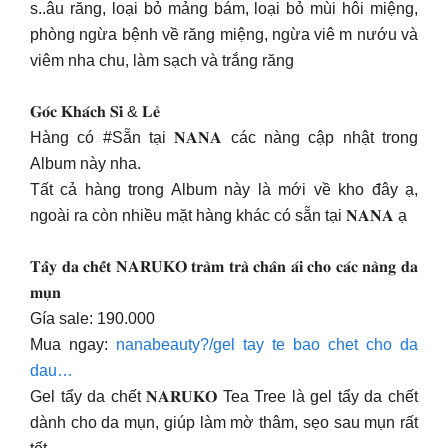
s..âu răng, loại bỏ mảng bám, loại bỏ mùi hôi miệng,
phòng ngừa bệnh về răng miệng, ngừa viê m nướu và
viêm nha chu, làm sạch và trắng răng
𝐆𝐨́𝐜 𝐊𝐡𝐚́𝐜𝐡 𝐒𝐢̉ & 𝐋𝐞̉
Hàng có #Sẵn tại 𝐍𝐀𝐍𝐀 các nàng cập nhật trong
Album này nha.
Tất cả hàng trong Album này là mới về kho đây ạ,
ngoài ra còn nhiều mặt hàng khác có sẵn tại 𝐍𝐀𝐍𝐀 ạ
𝐓𝐚̂̉𝐲 𝐝𝐚 𝐜𝐡𝐞̂́𝐭 𝐍𝐀𝐑𝐔𝐊𝐎 𝐭𝐫𝐚̀𝐦 𝐭𝐫𝐚̀ 𝐜𝐡𝐚̂𝐧 𝐚́𝐢 𝐜𝐡𝐨 𝐜𝐚́𝐜 𝐧𝐚̀𝐧𝐠 𝐝𝐚
𝐦𝐮̣𝐧
Gía sale: 190.000
Mua ngay:
nanabeauty?/gel tay te bao chet cho da
dau…
Gel tẩy da chết 𝐍𝐀𝐑𝐔𝐊𝐎 Tea Tree là gel tẩy da chết
dành cho da mụn, giúp làm mờ thâm, sẹo sau mụn rất