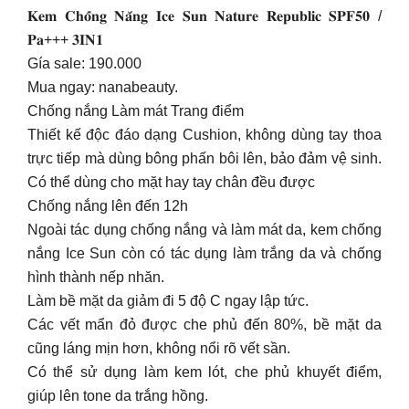
𝐊𝐞𝐦 𝐂𝐡𝐨̂́𝐧𝐠 𝐍𝐚̆́𝐧𝐠 𝐈𝐜𝐞 𝐒𝐮𝐧 𝐍𝐚𝐭𝐮𝐫𝐞 𝐑𝐞𝐩𝐮𝐛𝐥𝐢𝐜 𝐒𝐏𝐅𝟓𝟎 /
𝐏𝐚+++ 𝟑𝐈𝐍𝟏
Gía sale: 190.000
Mua ngay: nanabeauty.
Chống nắng Làm mát Trang điểm
Thiết kế độc đáo dạng Cushion, không dùng tay thoa
trực tiếp mà dùng bông phấn bôi lên, bảo đảm vệ sinh.
Có thể dùng cho mặt hay tay chân đều được
Chống nắng lên đến 12h
Ngoài tác dụng chống nắng và làm mát da, kem chống
nắng Ice Sun còn có tác dụng làm trắng da và chống
hình thành nếp nhăn.
Làm bề mặt da giảm đi 5 độ C ngay lập tức.
Các vết mẩn đỏ được che phủ đến 80%, bề mặt da
cũng láng mịn hơn, không nổi rõ vết sần.
Có thể sử dụng làm kem lót, che phủ khuyết điểm,
giúp lên tone da trắng hồng.