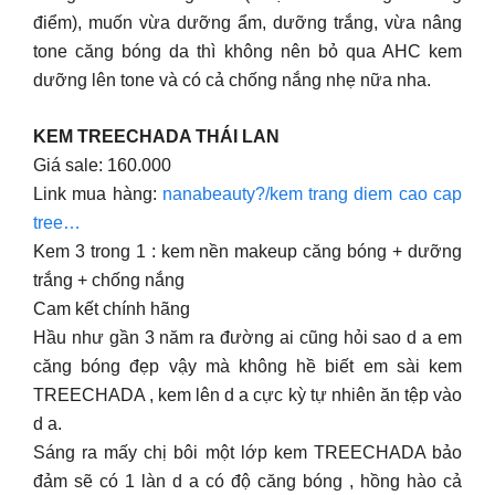
điểm), muốn vừa dưỡng ẩm, dưỡng trắng, vừa nâng
tone căng bóng da thì không nên bỏ qua AHC kem
dưỡng lên tone và có cả chống nắng nhẹ nữa nha.
KEM TREECHADA THÁI LAN
Giá sale: 160.000
Link mua hàng:
nanabeauty?/kem trang diem cao cap
tree…
Kem 3 trong 1 : kem nền makeup căng bóng + dưỡng
trắng + chống nắng
Cam kết chính hãng
Hầu như gần 3 năm ra đường ai cũng hỏi sao d a em
căng bóng đẹp vậy mà không hề biết em sài kem
TREECHADA , kem lên d a cực kỳ tự nhiên ăn tệp vào
d a.
Sáng ra mấy chị bôi một lớp kem TREECHADA bảo
đảm sẽ có 1 làn d a có độ căng bóng , hồng hào cả