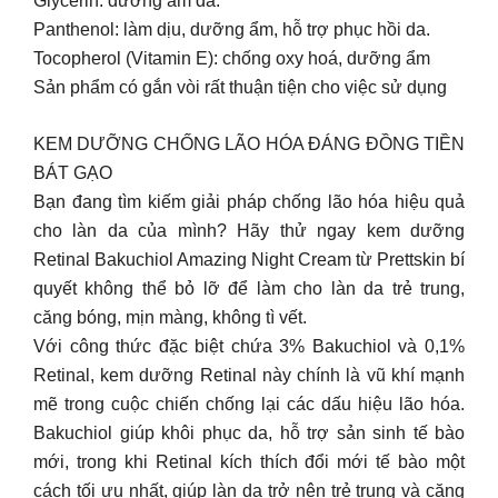
Glycerin: dưỡng ẩm da.
Panthenol: làm dịu, dưỡng ẩm, hỗ trợ phục hồi da.
Tocopherol (Vitamin E): chống oxy hoá, dưỡng ẩm
Sản phẩm có gắn vòi rất thuận tiện cho việc sử dụng
KEM DƯỠNG CHỐNG LÃO HÓA ĐÁNG ĐỒNG TIỀN
BÁT GẠO
Bạn đang tìm kiếm giải pháp chống lão hóa hiệu quả
cho làn da của mình? Hãy thử ngay kem dưỡng
Retinal Bakuchiol Amazing Night Cream từ Prettskin bí
quyết không thể bỏ lỡ để làm cho làn da trẻ trung,
căng bóng, mịn màng, không tì vết.
Với công thức đặc biệt chứa 3% Bakuchiol và 0,1%
Retinal, kem dưỡng Retinal này chính là vũ khí mạnh
mẽ trong cuộc chiến chống lại các dấu hiệu lão hóa.
Bakuchiol giúp khôi phục da, hỗ trợ sản sinh tế bào
mới, trong khi Retinal kích thích đổi mới tế bào một
cách tối ưu nhất, giúp làn da trở nên trẻ trung và căng