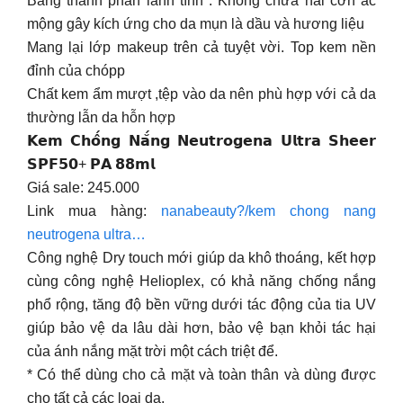
Bảng thành phần lành tính : Không chứa hai cơn ác
mộng gây kích ứng cho da mụn là dầu và hương liệu
Mang lại lớp makeup trên cả tuyệt vời. Top kem nền
đỉnh của chópp
Chất kem ẩm mượt ,tệp vào da nên phù hợp với cả da
thường lẫn da hỗn hợp
𝗞𝗲𝗺 𝗖𝗵𝗼̂́𝗻𝗴 𝗡𝗮̆́𝗻𝗴 𝗡𝗲𝘂𝘁𝗿𝗼𝗴𝗲𝗻𝗮 𝗨𝗹𝘁𝗿𝗮 𝗦𝗵𝗲𝗲𝗿
𝗦𝗣𝗙𝟱𝟬+ 𝗣𝗔 𝟴𝟴𝗺𝗹
Giá sale: 245.000
Link mua hàng:
nanabeauty?/kem chong nang
neutrogena ultra…
Công nghệ Dry touch mới giúp da khô thoáng, kết hợp
cùng công nghệ Helioplex, có khả năng chống nắng
phổ rộng, tăng độ bền vững dưới tác động của tia UV
giúp bảo vệ da lâu dài hơn, bảo vệ bạn khỏi tác hại
của ánh nắng mặt trời một cách triệt để.
* Có thể dùng cho cả mặt và toàn thân và dùng được
cho tất cả các loại da.