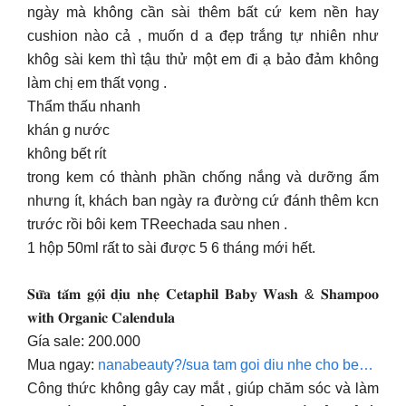
ngày mà không cần sài thêm bất cứ kem nền hay
cushion nào cả , muốn d a đẹp trắng tự nhiên như
khôg sài kem thì tậu thử một em đi ạ bảo đảm không
làm chị em thất vọng .
Thẩm thấu nhanh
khán g nước
không bết rít
trong kem có thành phần chống nắng và dưỡng ẩm
nhưng ít, khách ban ngày ra đường cứ đánh thêm kcn
trước rồi bôi kem TReechada sau nhen .
1 hộp 50ml rất to sài được 5 6 tháng mới hết.
𝐒𝐮̛̃𝐚 𝐭𝐚̆́𝐦 𝐠𝐨̣̂𝐢 𝐝𝐢̣𝐮 𝐧𝐡𝐞̣ 𝐂𝐞𝐭𝐚𝐩𝐡𝐢𝐥 𝐁𝐚𝐛𝐲 𝐖𝐚𝐬𝐡 & 𝐒𝐡𝐚𝐦𝐩𝐨𝐨
𝐰𝐢𝐭𝐡 𝐎𝐫𝐠𝐚𝐧𝐢𝐜 𝐂𝐚𝐥𝐞𝐧𝐝𝐮𝐥𝐚
Gía sale: 200.000
Mua ngay:
nanabeauty?/sua tam goi diu nhe cho be…
Công thức không gây cay mắt , giúp chăm sóc và làm