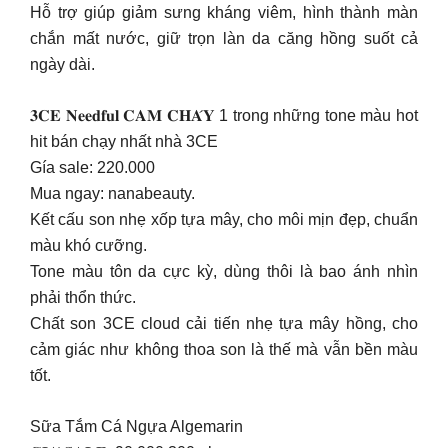
Hỗ trợ giúp giảm sưng kháng viêm, hình thành màn
chắn mất nước, giữ trọn làn da căng hồng suốt cả
ngày dài.
𝟑𝐂𝐄 𝐍𝐞𝐞𝐝𝐟𝐮𝐥 𝐂𝐀𝐌 𝐂𝐇𝐀́𝐘 1 trong những tone màu hot
hit bán chạy nhất nhà 3CE
Gía sale: 220.000
Mua ngay: nanabeauty.
Kết cấu son nhẹ xốp tựa mây, cho môi mịn đẹp, chuẩn
màu khó cưỡng.
Tone màu tôn da cực kỳ, dùng thôi là bao ánh nhìn
phải thổn thức.
Chất son 3CE cloud cải tiến nhẹ tựa mây hồng, cho
cảm giác như không thoa son là thế mà vẫn bền màu
tốt.
Sữa Tắm Cá Ngựa Algemarin