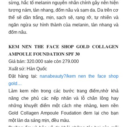
sừng, hắc tố melanin nguyên nhân chính gây nên hiện
tượng nám, tàn nhang, đốm nâu và sạm da. Da trên cơ
thể sẽ dần trắng, mịn, sạch sẽ, rạng rỡ, tự nhiên và
ngăn ngừa sự hình thành của melanin, tàn nhang và
đốm nâu.
𝐊𝐄𝐌 𝐍𝐄̂̀𝐍 𝐓𝐇𝐄 𝐅𝐀𝐂𝐄 𝐒𝐇𝐎𝐏 𝐆𝐎𝐋𝐃 𝐂𝐎𝐋𝐋𝐀𝐆𝐄𝐍
𝐀𝐌𝐏𝐎𝐔𝐋𝐄 𝐅𝐎𝐔𝐍𝐃𝐀𝐓𝐈𝐎𝐍 𝐒𝐏𝐅 𝟑𝟎
Giá bán: 320.000 sale còn 279.000
Xuất sứ: Hàn Quốc
Đặt hàng tại:
nanabeauty?/kem nen the face shop
gold…
Làm kem nền trong các bước trang điểm,nhờ khả
năng che phủ các nếp nhăn và lỗ chân lông hay
những khuyết điểm một cách nhẹ nhàng, kem nền
Gold Collagen Ampoule Foudation đem lại cho bạn
một làn da sáng mịn, đều màu.