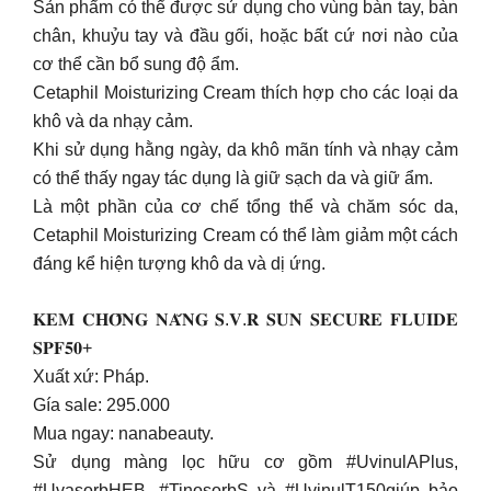
Sản phẩm có thể được sử dụng cho vùng bàn tay, bàn
chân, khuỷu tay và đầu gối, hoặc bất cứ nơi nào của
cơ thể cần bổ sung độ ẩm.
Cetaphil Moisturizing Cream thích hợp cho các loại da
khô và da nhạy cảm.
Khi sử dụng hằng ngày, da khô mãn tính và nhạy cảm
có thể thấy ngay tác dụng là giữ sạch da và giữ ẩm.
Là một phần của cơ chế tổng thể và chăm sóc da,
Cetaphil Moisturizing Cream có thể làm giảm một cách
đáng kể hiện tượng khô da và dị ứng.
𝐊𝐄𝐌 𝐂𝐇𝐎̂́𝐍𝐆 𝐍𝐀̆́𝐍𝐆 𝐒.𝐕.𝐑 𝐒𝐔𝐍 𝐒𝐄𝐂𝐔𝐑𝐄 𝐅𝐋𝐔𝐈𝐃𝐄
𝐒𝐏𝐅𝟓𝟎+
Xuất xứ: Pháp.
Gía sale: 295.000
Mua ngay: nanabeauty.
Sử dụng màng lọc hữu cơ gồm #UvinulAPlus,
#UvasorbHEB, #TinosorbS và #UvinulT150giúp bảo