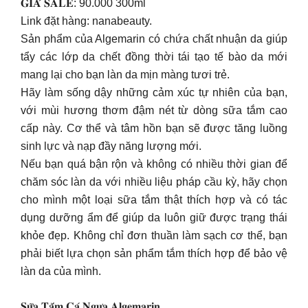
𝐆𝐈𝐀́ 𝐒𝐀𝐋𝐄: 90.000 300ml
Link đặt hàng: nanabeauty.
Sản phẩm của Algemarin có chứa chất nhuận da giúp
tẩy các lớp da chết đồng thời tái tạo tế bào da mới
mang lại cho bạn làn da mịn màng tươi trẻ.
Hãy làm sống dậy những cảm xúc tự nhiên của bạn,
với mùi hương thơm đậm nét từ dòng sữa tắm cao
cấp này. Cơ thể và tâm hồn bạn sẽ được tăng luồng
sinh lực và nạp đầy năng lượng mới.
Nếu bạn quá bận rộn và không có nhiều thời gian để
chăm sóc làn da với nhiều liệu pháp cầu kỳ, hãy chọn
cho mình một loại sữa tắm thật thích hợp và có tác
dụng dưỡng ẩm để giúp da luôn giữ được trạng thái
khỏe đẹp. Không chỉ đơn thuần làm sạch cơ thể, bạn
phải biết lựa chọn sản phẩm tắm thích hợp để bảo vệ
làn da của mình.
𝐒𝐮̛̃𝐚 𝐓𝐚̆́𝐦 𝐂𝐚́ 𝐍𝐠𝐮̛̣𝐚 𝐀𝐥𝐠𝐞𝐦𝐚𝐫𝐢𝐧