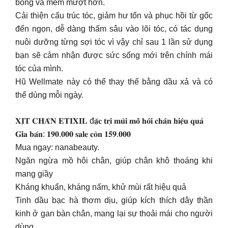
bóng và mềm mượt hơn.
Cải thiện cấu trúc tóc, giảm hư tổn và phục hồi từ gốc
đến ngọn, dễ dàng thấm sâu vào lõi tóc, có tác dụng
nuôi dưỡng từng sợi tóc vì vậy chỉ sau 1 lần sử dụng
bạn sẽ cảm nhận được sức sống mới trên chính mái
tóc của mình.
Hũ Wellmate này có thể thay thế bằng dầu xả và có
thể dùng mỗi ngày.
𝐗𝐈̣𝐓 𝐂𝐇𝐀̂𝐍 𝐄𝐓𝐈𝐗𝐈𝐋 đ𝐚̣̆𝐜 𝐭𝐫𝐢̣ 𝐦𝐮̀𝐢 𝐦𝐨̂̀ 𝐡𝐨̂𝐢 𝐜𝐡𝐚̂𝐧 𝐡𝐢𝐞̣̂𝐮 𝐪𝐮𝐚̉
𝐆𝐢́𝐚 𝐛𝐚́𝐧: 𝟏𝟗𝟎.𝟎𝟎𝟎 𝐬𝐚𝐥𝐞 𝐜𝐨̀𝐧 𝟏𝟓𝟗.𝟎𝟎𝟎
Mua ngay: nanabeauty.
Ngăn ngừa mồ hôi chân, giúp chân khô thoáng khi
mang giầy
Kháng khuẩn, kháng nấm, khử mùi rất hiệu quả
Tinh dầu bạc hà thơm dịu, giúp kích thích dây thần
kinh ở gan bàn chân, mang lại sự thoải mái cho người
dùng.