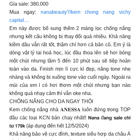
Gía sale: 380.000
Mua ngay:
nanabeauty?/kem chong nang vichy
capital…
Em này được bổ sung thêm 2 màng lọc chống nắng
nhưng kết cấu không bị thay đổi quá nhiều. Khả năng
kiềm dầu vẫn rất tốt, thậm chí hơn cả bản cũ. Em ý là
dòng vật lý lai hoá học, lúc đầu thoa lên sẽ hơi bóng
một chút nhưng tầm 5 đến 10 phút sau sẽ tiệp hoàn
toàn vào da. Finish mịn lì cực kì đẹp, nâng tone nhẹ
nhàng và không bị xuống tone vào cuối ngày. Ngoài ra
mùi của em í có hơi thơm một chút nhưng bạn nào
không quá nhạy cảm thì vẫn oke nha.
CHỐNG NẮNG CHO DA NGAY THÔI
Kem chống nắng nhà 𝐀𝐍𝐄𝐒𝐒𝐀 luôn đứng trong TOP
đầu các loại KCN bán chạy nhất!! 𝗡𝗮𝗻𝗮 đ𝗮𝗻𝗴 𝘀𝗮𝗹𝗲 𝗰𝗵𝗶̉
𝘁𝘂̛̀ 𝟭𝟳𝟵𝗸 (áp dụng đến hết 12/5/2024)
Khả năng bảo vệ cực đỉnh, texture siêu hợp da châu Á