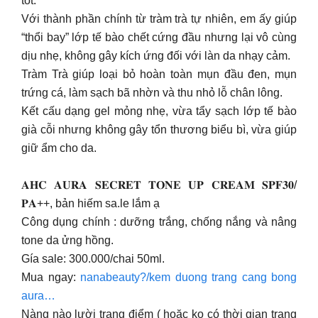
tốt.
Với thành phần chính từ tràm trà tự nhiên, em ấy giúp
“thổi bay” lớp tế bào chết cứng đầu nhưng lại vô cùng
dịu nhẹ, không gây kích ứng đối với làn da nhạy cảm.
Tràm Trà giúp loại bỏ hoàn toàn mụn đầu đen, mụn
trứng cá, làm sạch bã nhờn và thu nhỏ lỗ chân lông.
Kết cấu dạng gel mỏng nhẹ, vừa tẩy sạch lớp tế bào
già cỗi nhưng không gây tổn thương biểu bì, vừa giúp
giữ ẩm cho da.
𝐀𝐇𝐂 𝐀𝐔𝐑𝐀 𝐒𝐄𝐂𝐑𝐄𝐓 𝐓𝐎𝐍𝐄 𝐔𝐏 𝐂𝐑𝐄𝐀𝐌 𝐒𝐏𝐅𝟑𝟎/
𝐏𝐀++, bản hiếm sa.le lắm ạ
Công dụng chính : dưỡng trắng, chống nắng và nâng
tone da ửng hồng.
Gía sale: 300.000/chai 50ml.
Mua ngay:
nanabeauty?/kem duong trang cang bong
aura…
Nàng nào lười trang điểm ( hoặc ko có thời gian trang