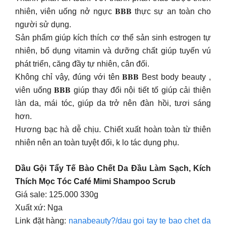
nhiên, viên uống nở ngực 𝐁𝐁𝐁 thực sự an toàn cho
người sử dụng.
Sản phẩm giúp kích thích cơ thể sản sinh estrogen tự
nhiên, bổ dụng vitamin và dưỡng chất giúp tuyến vú
phát triển, căng đầy tự nhiên, cân đối.
Không chỉ vậy, đúng với tên 𝐁𝐁𝐁 Best body beauty ,
viên uống 𝐁𝐁𝐁 giúp thay đổi nội tiết tố giúp cải thiện
làn da, mái tóc, giúp da trở nên đàn hồi, tươi sáng
hơn.
Hương bạc hà dễ chịu. Chiết xuất hoàn toàn từ thiên
nhiên nên an toàn tuyệt đối, k lo tác dụng phụ.
Dầu Gội Tẩy Tế Bào Chết Da Đầu Làm Sạch, Kích
Thích Mọc Tóc Café Mimi Shampoo Scrub
Giá sale: 125.000 330g
Xuất xứ: Nga
Link đặt hàng:
nanabeauty?/dau goi tay te bao chet da