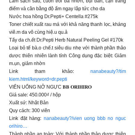
Làm sạch sâu, cuốn trôi bã nhờn, bụi bẩn, cặn trang
điểm và cân bằng độ ẩm ngay lập tức cho da
Nước hoa hồng Dr.Pepti+ Centella #275k
Toner chiết xuất rau má với khả năng thanh lọc, kháng
viê.m da vô cùng hiệ.u qu.ả
Tẩy da ch.ết Dr.Pepti Herb Natural Peeling Gel #170k
Loại bỏ tế bà.o chế.t siêu dịu nhẹ với thành phần thảo
dược thiên nhiên lành tính Công dụng đặc biệt: Giảm
m.ụn, giảm nhờn
Link tham khảo:
nanabeauty?/tim
kiem.html/keyword=dr.pepti
VIÊN UỐNG NỞ NGỰC 𝐁𝐁 𝐎𝐑𝐈𝐇𝐈𝐑𝐎
Giá sale: 450.000₫ / hộp
Xuất sứ: Nhật Bản
Quy cách: 300 viên
Link đặt hàng:
nanabeauty?/vien uong bbb no nguc
orihiro…
Thành phần an toàn: Với thành phần thảo dược thiên