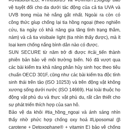
vệ tuyệt đối cho da dưới tác động của cả tia UVA và
UVB trong mùa hè nắng gắt nhất. Ngoài ra còn có
công thức gíup chống lại tia hồng ngoại (theo nghiên
cứu, tia ngày có khả năng gia tăng tình trạng thâm,
nám) và cả tia visibale light (tia nhìn thấy được), mà ít
loại kem chống nắng bình dân nào có được.
SUN SECURE từ năm trở đi được #cải_tiến thành
phiên bản bảo vệ môi trường biển. Nó đã vượt qua
các bài kiểm tra khả năng phân hủy sinh học theo tiêu
chuẩn OECD 301F, cũng như các bài kiểm tra độc tính
sinh thái trên tảo (ISO 10253) và trên động vật không
xương sống dưới nước (ISO 14669). Hai loài thuộc họ
động vật phù du và thực vật phù du, rất cần thiết cho
sự phát triển thích hợp của san hô.
Bảo vệ da khỏi #tia_hồng_ngoại và ánh sáng nhìn
thấy nhờ phức hợp chống oxy hoá #Liposomal (β
carotene + Detoxophane® + vitamin E) bảo vệ chống