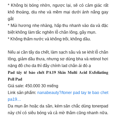
* Không bị bóng nhờn, ngược lại, sẽ có cảm giác rất
khô thoáng, dịu nhẹ và mềm mại dưới ánh nắng gay
gắt
* Mùi hương nhẹ nhàng, hấp thu nhanh vào da và đặc
biệt không làm tắc nghẽn lỗ chân lông, gây mụn.
* Không thấm nước và không trôi, không dầu.
Nếu ai cần tẩy da chết, làm sạch sâu và se khít lỗ chân
lông, giảm dầu thưa, nhưng sợ dùng bha và retinol hơi
nặng đô cho da thì đây chính lad chân ái đó ạ
𝐏𝐚𝐝 𝐭𝐚̂̉𝐲 𝐭𝐞̂́ 𝐛𝐚̀𝐨 𝐜𝐡𝐞̂́𝐭 𝐏𝐀𝟏𝟗 𝐒𝐤𝐢𝐧 𝐌𝐮𝐥𝐭𝐢 𝐀𝐜𝐢𝐝 𝐄𝐱𝐟𝐨𝐥𝐢𝐚𝐭𝐢𝐧𝐠
𝐏𝐞𝐥𝐥 𝐏𝐚𝐝
Giá sale: 450.000 30 miếng
Link sản phẩm:
nanabeauty?/toner pad tay te bao chet
pa19…
Da mụn ẩn hoặc da sần, kém săn chắc dùng tonerpad
này chỉ có siêu bóng và cả mờ thâm cũng nhanh nữa.