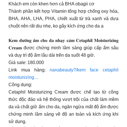
Khách em còn khen hơn cả BHA obagii cơ
Thành phần kết hợp Vitamin tổng hợp chống oxy hóa,
BHA, AHA, LHA, PHA, chiết xuất từ ​​trà xanh và dưa
chuột nên rất dịu nhẹ, ko gây kích ứng cho da ạ
𝐊𝐞𝐦 𝐝𝐮̛𝐨̛̃𝐧𝐠 𝐚̂̉𝐦 𝐜𝐡𝐨 𝐝𝐚 𝐧𝐡𝐚̣𝐲 𝐜𝐚̉𝐦 𝐂𝐞𝐭𝐚𝐩𝐡𝐢𝐥 𝐌𝐨𝐢𝐬𝐭𝐮𝐫𝐢𝐳𝐢𝐧𝐠
𝐂𝐫𝐞𝐚𝐦 được chứng minh lâm sàng giúp cấp ẩm sâu
và duy trì độ ẩm lâu dài trên da suốt 48 giờ.
Giá sale: 180.000
Link mua hàng:
nanabeauty?/kem face cetaphil
moistunizing…
Công dụng:
Cetaphil Moisturizing Cream được chế tạo từ công
thức độc đáo và hệ thống vượt trội của chất làm mềm
da và chất giữ ẩm cho da, ngăn ngừa mất độ ẩm được
chứng minh lâm sàng về độ an toàn và kích ứng khi
sử dụng.