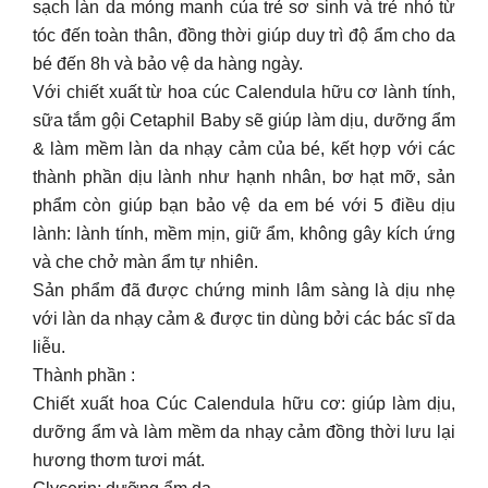
sạch làn da mỏng manh của trẻ sơ sinh và trẻ nhỏ từ
tóc đến toàn thân, đồng thời giúp duy trì độ ẩm cho da
bé đến 8h và bảo vệ da hàng ngày.
Với chiết xuất từ hoa cúc Calendula hữu cơ lành tính,
sữa tắm gội Cetaphil Baby sẽ giúp làm dịu, dưỡng ẩm
& làm mềm làn da nhạy cảm của bé, kết hợp với các
thành phần dịu lành như hạnh nhân, bơ hạt mỡ, sản
phẩm còn giúp bạn bảo vệ da em bé với 5 điều dịu
lành: lành tính, mềm mịn, giữ ẩm, không gây kích ứng
và che chở màn ẩm tự nhiên.
Sản phẩm đã được chứng minh lâm sàng là dịu nhẹ
với làn da nhạy cảm & được tin dùng bởi các bác sĩ da
liễu.
Thành phần :
Chiết xuất hoa Cúc Calendula hữu cơ: giúp làm dịu,
dưỡng ẩm và làm mềm da nhạy cảm đồng thời lưu lại
hương thơm tươi mát.