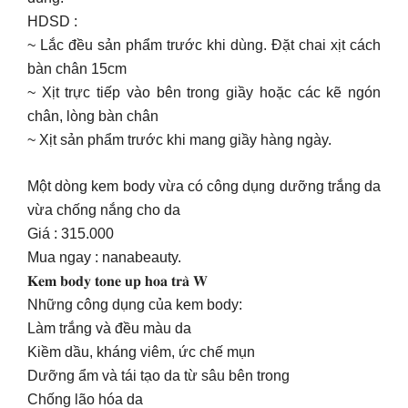
HDSD :
~ Lắc đều sản phẩm trước khi dùng. Đặt chai xịt cách
bàn chân 15cm
~ Xịt trực tiếp vào bên trong giầy hoặc các kẽ ngón
chân, lòng bàn chân
~ Xịt sản phẩm trước khi mang giầy hàng ngày.
Một dòng kem body vừa có công dụng dưỡng trắng da
vừa chống nắng cho da
Giá : 315.000
Mua ngay : nanabeauty.
𝐊𝐞𝐦 𝐛𝐨𝐝𝐲 𝐭𝐨𝐧𝐞 𝐮𝐩 𝐡𝐨𝐚 𝐭𝐫𝐚̀ 𝐖
Những công dụng của kem body:
Làm trắng và đều màu da
Kiềm dầu, kháng viêm, ức chế mụn
Dưỡng ẩm và tái tạo da từ sâu bên trong
Chống lão hóa da