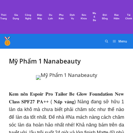
Chuyển
đến
Mẹ
Thời
Gia
Công
Điện
Du
Phụ
Dịch
Sức
Đời
Bảo
Tài
nội
&
Trang
Dụng
Nghệ
Máy
Lịch
Kiện
Vụ
Khỏe
Sống
Hiểm
Chính
Bé
dung
Menu
Mỹ Phẩm 1 Nanabeauty
𝐊𝐞𝐦 𝐧𝐞̂̀𝐧 𝐄𝐬𝐩𝐨𝐢𝐫 𝐏𝐫𝐨 𝐓𝐚𝐢𝐥𝐨𝐫 𝐁𝐞 𝐆𝐥𝐨𝐰 𝐅𝐨𝐮𝐧𝐝𝐚𝐭𝐢𝐨𝐧 𝐍𝐞𝐰
𝐂𝐥𝐚𝐬𝐬 𝐒𝐏𝐅𝟐𝟕 𝐏𝐀++ ( 𝐍𝐚̆́𝐩 𝐯𝐚̀𝐧𝐠) Nàng đang sở hữu 1
làn da khô mà chưa biết phải chăm sóc như thế nào
để làn da tốt nhất. Để nhà #Na mách nàng cách chăm
sóc làn da hoàn hảo nhất nhé! Khả năng bám trên da
tuyệt vời, lâu trôi suốt 24 giờ và lớp finish Matte (lì) phù