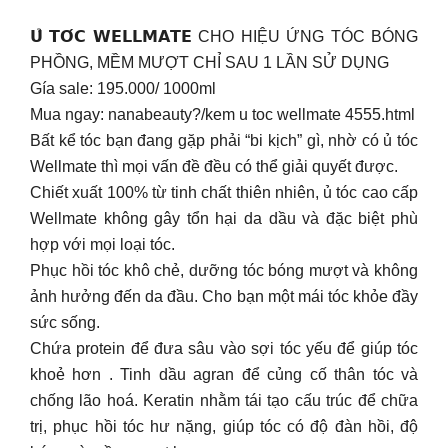
𝗨̉ 𝗧𝗢́𝗖 𝗪𝗘𝗟𝗟𝗠𝗔𝗧𝗘 CHO HIỆU ỨNG TÓC BÓNG
PHỒNG, MỀM MƯỢT CHỈ SAU 1 LẦN SỬ DỤNG
Gía sale: 195.000/ 1000ml
Mua ngay: nanabeauty?/kem u toc wellmate 4555.html
Bất kể tóc bạn đang gặp phải “bi kịch” gì, nhờ có ủ tóc
Wellmate thì mọi vấn đề đều có thể giải quyết được.
Chiết xuất 100% từ tinh chất thiên nhiên, ủ tóc cao cấp
Wellmate không gây tổn hại da dầu và đặc biệt phù
hợp với mọi loại tóc.
Phục hồi tóc khô chẻ, dưỡng tóc bóng mượt và không
ảnh hưởng đến da đầu. Cho bạn một mái tóc khỏe đầy
sức sống.
Chứa protein để đưa sâu vào sợi tóc yếu để giúp tóc
khoẻ hơn . Tinh dầu agran để củng cố thân tóc và
chống lão hoá. Keratin nhằm tái tạo cấu trúc để chữa
trị, phục hồi tóc hư nặng, giúp tóc có độ đàn hồi, độ