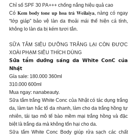
Chỉ số SPF 30 PA+++ chống nắng hiệu quả cao
Có 𝐊𝐞𝐦 𝐛𝐨𝐝𝐲 𝐭𝐨𝐧𝐞 𝐮𝐩 𝐡𝐨𝐚 𝐭𝐫𝐚̀ 𝐖𝐞𝐢𝐥𝐚𝐢𝐲𝐚, nàng có ngay
“lớp giáp” bảo vệ làn da thoải mái thể hiện cá tính,
không lo làn da bị kém tươi tắn.
SỮA TẮM SIÊU DƯỠNG TRẮNG LẠI CÒN ĐƯỢC
XOÀI PHẠM SIÊU THÍCH DÙNG
𝗦𝘂̛̃𝗮 𝘁𝗮̆́𝗺 𝗱𝘂̛𝗼̛̃𝗻𝗴 𝘀𝗮́𝗻𝗴 𝗱𝗮 𝗪𝗵𝗶𝘁𝗲 𝗖𝗼𝗻𝗖 𝗰𝘂̉𝗮
𝗡𝗵𝗮̣̂𝘁
Gía sale: 180.000 360ml
310.000 600ml
Mua ngay: nanabeauty.
Sữa tắm trắng White Conc của Nhật có tác dụng trắng
da, làm tan hắc tố da nhanh, làm cho da trắng hồng tự
nhiên, tái tạo mô tế bào mềm mại trắng hồng và đặc
biệt là trắng da mà không tổn hại cho da.
Sữa tắm White Conc Body giúp rửa sạch các chất