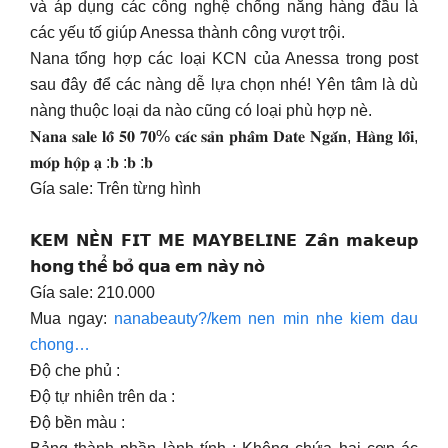
và áp dụng các công nghệ chống nắng hàng đầu là
các yếu tố giúp Anessa thành công vượt trội.
Nana tổng hợp các loại KCN của Anessa trong post
sau đây để các nàng dễ lựa chọn nhé! Yên tâm là dù
nàng thuộc loại da nào cũng có loại phù hợp nè.
𝐍𝐚𝐧𝐚 𝐬𝐚𝐥𝐞 𝐥𝐨̂̃ 𝟓𝟎 𝟕𝟎% 𝐜𝐚́𝐜 𝐬𝐚̉𝐧 𝐩𝐡𝐚̂̉𝐦 𝐃𝐚𝐭𝐞 𝐍𝐠𝐚̆́𝐧, 𝐇𝐚̀𝐧𝐠 𝐥𝐨̂̃𝐢,
𝐦𝐨́𝐩 𝐡𝐨̣̂𝐩 𝐚̣ :𝐛 :𝐛 :𝐛
Gía sale: Trên từng hình
𝗞𝗘𝗠 𝗡𝗘̂̀𝗡 𝗙𝗜𝗧 𝗠𝗘 𝗠𝗔𝗬𝗕𝗘𝗟𝗜𝗡𝗘 𝗭𝗮̂𝗻 𝗺𝗮𝗸𝗲𝘂𝗽
𝗵𝗼𝗻𝗴 𝘁𝗵𝗲̂̉ 𝗯𝗼̉ 𝗾𝘂𝗮 𝗲𝗺 𝗻𝗮̀𝘆 𝗻𝗼̀
Gía sale: 210.000
Mua ngay:
nanabeauty?/kem nen min nhe kiem dau
chong…
Độ che phủ :
Độ tự nhiên trên da :
Độ bền màu :