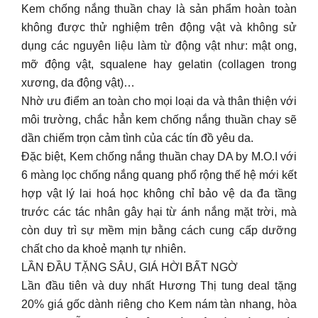
Kem chống nắng thuần chay là sản phẩm hoàn toàn
không được thử nghiệm trên động vật và không sử
dụng các nguyên liệu làm từ động vật như: mật ong,
mỡ động vật, squalene hay gelatin (collagen trong
xương, da động vật)…
Nhờ ưu điểm an toàn cho mọi loại da và thân thiện với
môi trường, chắc hẳn kem chống nắng thuần chay sẽ
dần chiếm trọn cảm tình của các tín đồ yêu da.
Đặc biệt, Kem chống nắng thuần chay DA by M.O.I với
6 màng lọc chống nắng quang phổ rộng thế hệ mới kết
hợp vật lý lai hoá học không chỉ bảo vệ da đa tầng
trước các tác nhân gây hại từ ánh nắng mặt trời, mà
còn duy trì sự mềm mịn bằng cách cung cấp dưỡng
chất cho da khoẻ mạnh tự nhiên.
LẦN ĐẦU TẶNG SÂU, GIÁ HỜI BẤT NGỜ
Lần đầu tiên và duy nhất Hương Thị tung deal tặng
20% giá gốc dành riêng cho Kem nám tàn nhang, hòa