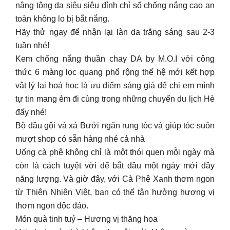
nâng tông da siêu siêu đỉnh chỉ số chống nắng cao an
toàn không lo bị bắt nắng.
Hãy thử ngay để nhận lại làn da trắng sáng sau 2-3
tuần nhé!
Kem chống nắng thuần chay DA by M.O.I với công
thức 6 màng lọc quang phổ rộng thế hệ mới kết hợp
vật lý lai hoá học là ưu điểm sáng giá để chị em mình
tự tin mang ẻm đi cùng trong những chuyến du lịch Hè
đấy nhé!
Bộ dầu gội và xả Bưởi ngăn rụng tóc và giúp tóc suôn
mượt shop có sẵn hàng nhé cả nhà
Uống cà phê không chỉ là một thói quen mỗi ngày mà
còn là cách tuyệt vời để bắt đầu một ngày mới đầy
năng lượng. Và giờ đây, với Cà Phê Xanh thơm ngon
từ Thiên Nhiên Việt, bạn có thể tận hưởng hương vị
thơm ngon độc đáo.
Món quà tinh tuý – Hương vị thăng hoa