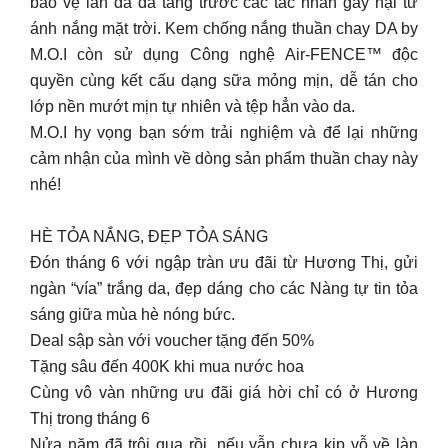
bảo vệ làn da đa tầng trước các tác nhân gây hại từ
ánh nắng mặt trời. Kem chống nắng thuần chay DA by
M.O.I còn sử dụng Công nghệ Air-FENCE™ độc
quyền cùng kết cấu dạng sữa mỏng mịn, dễ tán cho
lớp nền mướt mịn tự nhiên và tệp hẳn vào da.
M.O.I hy vọng bạn sớm trải nghiệm và để lại những
cảm nhận của mình về dòng sản phẩm thuần chay này
nhé!
HÈ TỎA NẮNG, ĐẸP TỎA SÁNG
Đón tháng 6 với ngập tràn ưu đãi từ Hương Thị, gửi
ngàn “vía” trắng da, đẹp dáng cho các Nàng tự tin tỏa
sáng giữa mùa hè nóng bức.
Deal sập sàn với voucher tặng đến 50%
Tặng sâu đến 400K khi mua nước hoa
Cùng vô vàn những ưu đãi giá hời chỉ có ở Hương
Thị trong tháng 6
Nửa năm đã trôi qua rồi, nếu vẫn chưa kịp vỗ về làn