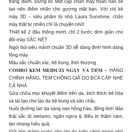
trang điểm. Đừng lo! Một cặp chân mày hoàn hảo sẽ
tạo nên điểm nhấn cho gương mặt bạn. Với chì kẻ
mày 3D – siêu phẩm từ nhà Laura Sunshine, chân
mày thật tự nhiên chỉ là chuyện nhỏ!
Thiết kế 2 đầu thông minh, chỉ 2 bước đơn giản cho
đôi mày SẮC NÉT
Ngòi bút siêu mảnh chuẩn 3D dễ dàng định hình dáng
lông mày
Màu sắc chuẩn xác, trẻ trung, thời thượng
𝐂𝐎𝐌𝐁𝐎 𝐊𝐄𝐌 𝐌𝐄𝐈𝐃𝐔𝐙𝐈 𝐍𝐆𝐀̀𝐘 𝐕𝐀̀ Đ𝐄̂𝐌 – HÀNG
CHÍNH HÃNG, TEM CHỐNG GIẢ DO BCA CẤP NHÉ
CẢ NHÀ
Sửa chữa mọi khuyết điểm trên da, kích thích trẻ hóa
và tái tạo cho làn da trẻ trung và săn chắc.
Nuôi dưỡng làn da sáng mịn hồng hào, đồng thời đào
thải sắc tố melanin, ngăn ngừa & điều trị thâm nám,
tàn nhang hiệu quả.
Giữ lớp màng nước cho làn da luôn căng mọng phủ