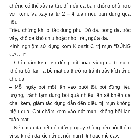
chứng có thể xảy ra tức thì nếu da bạn không phù hợp
với kem. Và xảy ra từ 2 – 4 tuần nếu bạn dùng quá
liều.
Triệu chứng khi bị tác dụng phụ: Đỏ da, bong da, tróc
vảy, khô da khó chịu hoặc nhói, rát, ngứa da.
Kinh nghiệm sử dụng kem Klenzit C trị mụn “ĐÚNG
CÁCH”
– Chỉ chấm kem lên đúng nốt hoặc vùng da bị mụn,
không bôi lan ra bề mặt da thường tránh gây kích ứng
cho da.
– Mỗi ngày bôi một lần vào buổi tối, bôi đúng liều
lượng, tránh lạm dụng bôi quá nhiều lần sẽ khiến da
chai kem, giảm tác dụng dẫn đến điều trị mụn không
hiệu quả. Chỉ chấm kem vào nốt mụn, không bôi lan
toàn mặt.
– Nếu mụn đã hết nên dừng ngay không nên bôi thêm
vì sẽ khiến da kích ứng, nổi mụn li ti hoặc mề đay.