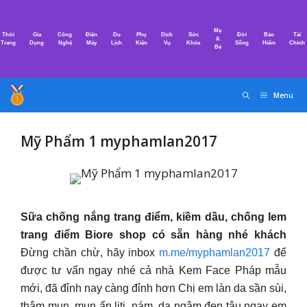
Chuyển
đến
Mẹ
Thời
Gia
Công
Điện
Du
Phụ
Dịch
Sức
Đời
Bảo
Tài
nội
&
Trang
Dụng
Nghệ
Máy
Lịch
Kiện
Vụ
Khỏe
Sống
Hiểm
Chính
Bé
dung
Menu
Mỹ Phẩm 1 myphamlan2017
Sữa chống nắng trang điểm, kiềm dầu, chống lem
trang điểm Biore shop có sẵn hàng nhé khách
Đừng chần chừ, hãy inbox
m.me/myphamlan2017
để
được tư vấn ngay nhé cả nhà Kem Face Pháp mẫu
mới, đã đỉnh nay càng đỉnh hơn Chị em làn da sần sùi,
thâm mụn, mụn ẩn liti, nám, da ngâm đen tậu ngay em