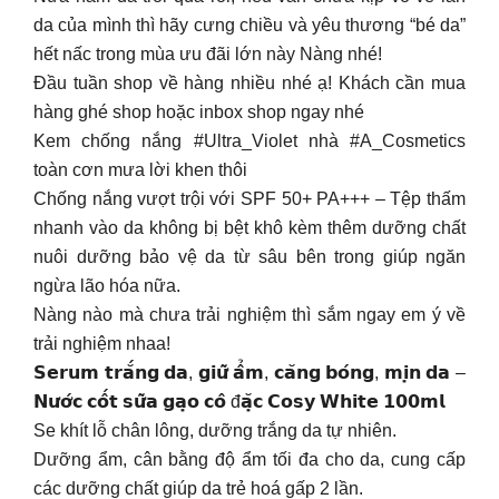
da của mình thì hãy cưng chiều và yêu thương “bé da”
hết nấc trong mùa ưu đãi lớn này Nàng nhé!
Đầu tuần shop về hàng nhiều nhé ạ! Khách cần mua
hàng ghé shop hoặc inbox shop ngay nhé
Kem chống nắng #Ultra_Violet nhà #A_Cosmetics
toàn cơn mưa lời khen thôi
Chống nắng vượt trội với SPF 50+ PA+++ – Tệp thấm
nhanh vào da không bị bệt khô kèm thêm dưỡng chất
nuôi dưỡng bảo vệ da từ sâu bên trong giúp ngăn
ngừa lão hóa nữa.
Nàng nào mà chưa trải nghiệm thì sắm ngay em ý về
trải nghiệm nhaa!
𝗦𝗲𝗿𝘂𝗺 𝘁𝗿𝗮̆́𝗻𝗴 𝗱𝗮, 𝗴𝗶𝘂̛̃ 𝗮̂̉𝗺, 𝗰𝗮̆𝗻𝗴 𝗯𝗼́𝗻𝗴, 𝗺𝗶̣𝗻 𝗱𝗮 –
𝗡𝘂̛𝗼̛́𝗰 𝗰𝗼̂́𝘁 𝘀𝘂̛̃𝗮 𝗴𝗮̣𝗼 𝗰𝗼̂ đ𝗮̣̆𝗰 𝗖𝗼𝘀𝘆 𝗪𝗵𝗶𝘁𝗲 𝟭𝟬𝟬𝗺𝗹
Se khít lỗ chân lông, dưỡng trắng da tự nhiên.
Dưỡng ẩm, cân bằng độ ẩm tối đa cho da, cung cấp
các dưỡng chất giúp da trẻ hoá gấp 2 lần.