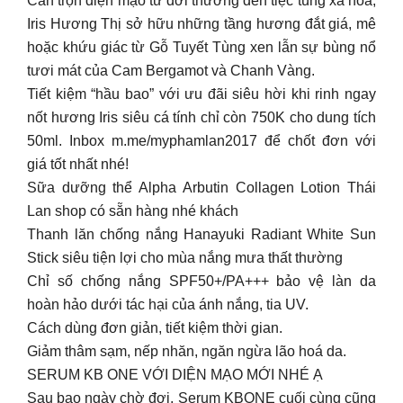
Cân trọn diện mạo từ đời thường đến tiệc tùng xa hoa,
Iris Hương Thị sở hữu những tầng hương đắt giá, mê
hoặc khứu giác từ Gỗ Tuyết Tùng xen lẫn sự bùng nổ
tươi mát của Cam Bergamot và Chanh Vàng.
Tiết kiệm “hầu bao” với ưu đãi siêu hời khi rinh ngay
nốt hương Iris siêu cá tính chỉ còn 750K cho dung tích
50ml. Inbox m.me/myphamlan2017 để chốt đơn với
giá tốt nhất nhé!
Sữa dưỡng thể Alpha Arbutin Collagen Lotion Thái
Lan shop có sẵn hàng nhé khách
Thanh lăn chống nắng Hanayuki Radiant White Sun
Stick siêu tiện lợi cho mùa nắng mưa thất thường
Chỉ số chống nắng SPF50+/PA+++ bảo vệ làn da
hoàn hảo dưới tác hại của ánh nắng, tia UV.
Cách dùng đơn giản, tiết kiệm thời gian.
Giảm thâm sạm, nếp nhăn, ngăn ngừa lão hoá da.
SERUM KB ONE VỚI DIỆN MẠO MỚI NHÉ Ạ
️Sau bao ngày chờ đợi, Serum KBONE cuối cùng cũng