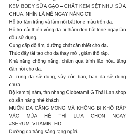
KEM BODY SỮA GẠO – CHẤT KEM SỆT NHƯ SỮA
CHUA, NHÌN LÀ MÊ NGAY NÀNG ƠI!
Hỗ trợ làm trắng và làm nổi bật tone màu trên da.
Hỗ trợ cải thiện vùng da bị thâm đen bật tone ngay lần
đầu sử dụng.
Cung cấp độ ẩm, dưỡng chất cần thiết cho da.
Thúc đẩy tái tạo cho da thay mới, giảm thô ráp.
Khả năng chống nắng, chậm quá trình lão hóa, tăng
đàn hồi cho da.
Ai cũng đã sử dụng, vậy còn bạn, bạn đã sử dụng
chưa
Bộ kem trị nám, tàn nhang Clobetamil G Thái Lan shop
có sẵn hàng nhé khách
MUỐN DA CĂNG MỌNG MÀ KHÔNG BỊ KHÔ RÁP
VÀO MÙA HÈ THÌ LỰA CHỌN NGAY
#SERUM_VITAMIN_HD
Dưỡng da trắng sáng rạng ngời.