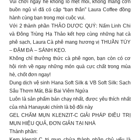
Vui chơi ngày hè không lo mệt mỏi, không màng cơn
buồn ngủ vì đã có cặp “bạn thân” Laura Coffee đồng
hành cùng bạn trong mọi cuộc vui.
Với 2 thành phần THẢO DƯỢC QUÝ: Nấm Linh Chi
và Đông Trùng Hạ Thảo kết hợp cùng những hạt cà
phê sạch, Laura Cà phê mang hương vị THUẦN TÚY
– ĐẬM ĐÀ – SÁNH KẸO.
Không chỉ thưởng thức cà phê ngon, bạn còn có cơ
hội rinh về ngay những món quà cực chất trong mùa
hè, chốt đơn ngay!
Dung dịch vệ sinh Hana Soft Silk & VB Soft Silk: Sạch
Sâu Thơm Mát, Bái Bai Viêm Ngứa
Luôn là sản phẩm bán chạy nhất, được yêu thích nhất
của nhà Hanayuki chính là bộ đôi này
GEL CHẤM MỤN KLENZIT-C GIẢI PHÁP ĐIỀU TRỊ
MỤN HIỆU QUẢ, ĐƠN GIẢN TẠI NHÀ
Thành phần:
Kem klenzit C trị mụn chứa thành phần chủ yếu là