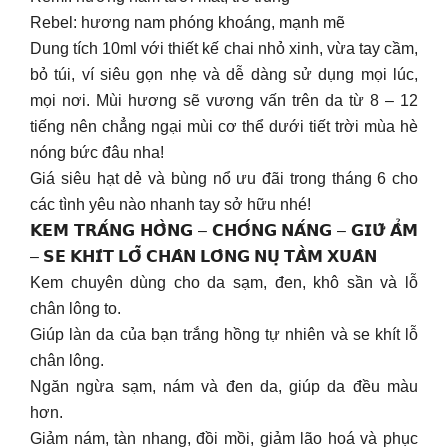
Rebel: hương nam phóng khoáng, mạnh mẽ
Dung tích 10ml với thiết kế chai nhỏ xinh, vừa tay cầm,
bỏ túi, ví siêu gọn nhẹ và dễ dàng sử dụng mọi lúc,
mọi nơi. Mùi hương sẽ vương vấn trên da từ 8 – 12
tiếng nên chẳng ngại mùi cơ thể dưới tiết trời mùa hè
nóng bức đâu nha!
Giá siêu hạt dẻ và bùng nổ ưu đãi trong tháng 6 cho
các tình yêu nào nhanh tay sở hữu nhé!
𝗞𝗘𝗠 𝗧𝗥𝗔̆́𝗡𝗚 𝗛𝗢̂̀𝗡𝗚 – 𝗖𝗛𝗢̂́𝗡𝗚 𝗡𝗔̆́𝗡𝗚 – 𝗚𝗜𝗨̛̃ 𝗔̂̉𝗠
– 𝗦𝗘 𝗞𝗛𝗜́𝗧 𝗟𝗢̂̃ 𝗖𝗛𝗔̂𝗡 𝗟𝗢̂𝗡𝗚 𝗡𝗨̣ 𝗧𝗔̂̀𝗠 𝗫𝗨𝗔̂𝗡
Kem chuyên dùng cho da sạm, đen, khô sần và lỗ
chân lông to.
Giúp làn da của bạn trắng hồng tự nhiên và se khít lỗ
chân lông.
Ngăn ngừa sạm, nám và đen da, giúp da đều màu
hơn.
Giảm nám, tàn nhang, đồi mồi, giảm lão hoá và phục