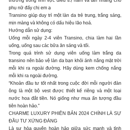
thưởng trong lĩnh vực điều tr.ị nám và tàn nhang cho
phụ nữ đấy chị em ạ
Transino giúp duy trì một làn da trẻ trung, trắng sáng,
mịn màng và không có dấu hiệu lão hoá.
Hướng dẫn sử dụng:
Uống mỗi ngày 2-4 viên Transino, chia làm hai lần
uống, uống sau các bữa ăn sáng và tối.
Trong quá trình sử dụng viên uống làm trắng da
transino nên bảo vệ làn da bạn khỏi ánh nắng mặt trời
mỗi khi ra ngoài đường. Hãy dùng kem chống nắng
mỗi khi ra ngoài đường.
“Khoản đầu tư tốt nhất trong cuộc đời mỗi người đàn
ông là một bộ vest được thiết kế riêng và một loại
nước hoa đắt tiền. Nó giống như mua ấn tượng đầu
tiên hoàn hảo.”
CHARME LUXURY PHIÊN BẢN 2024 CHÍNH LÀ SỰ
ĐẦU TƯ XỨNG ĐÁNG
Là sự hòa quyện hoàn hảo giữa sức mạnh và tình