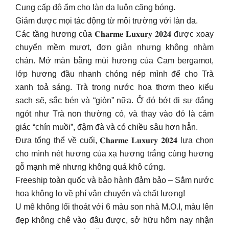
Cung cấp độ ẩm cho làn da luôn căng bóng.
Giảm được mọi tác động từ môi trường với làn da.
Các tầng hương của 𝐂𝐡𝐚𝐫𝐦𝐞 𝐋𝐮𝐱𝐮𝐫𝐲 𝟐𝟎𝟐𝟒 được xoay
chuyển mềm mượt, đơn giản nhưng không nhàm
chán. Mở màn bằng mùi hương của Cam bergamot,
lớp hương đầu nhanh chóng nép mình để cho Trà
xanh toả sáng. Trà trong nước hoa thơm theo kiểu
sạch sẽ, sắc bén và “giòn” nữa. Ở đó bớt đi sự đắng
ngót như Trà non thường có, và thay vào đó là cảm
giác “chín muồi”, đậm đà và có chiều sâu hơn hẳn.
Đưa tổng thể về cuối, 𝐂𝐡𝐚𝐫𝐦𝐞 𝐋𝐮𝐱𝐮𝐫𝐲 𝟐𝟎𝟐𝟒 lựa chọn
cho mình nét hương của xạ hương trắng cùng hương
gỗ mạnh mẽ nhưng không quá khô cứng.
Freeship toàn quốc và bảo hành đảm bảo – Sắm nước
hoa không lo về phí vận chuyển và chất lượng!
U mê không lối thoát với 6 màu son nhà M.O.I, màu lên
đẹp không chê vào đâu được, sở hữu hôm nay nhận