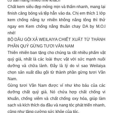
có sẵn hàng nhiều nhé khách
Chất kem siêu đẹp mỏng mịn và thấm nhanh, mang lại
finish căng bóng và tệp hẳn vào da. Chị em thích 1 lớp
kem chống nắng tự nhiên không nâng tông thì thử
ngay em Kem chống nắng thuần chay DA by M.O.I
nhé!
BỘ DẦU GỘI XẢ WEILAIYA CHIẾT XUẤT TỪ THÀNH
PHẦN QUÝ GỪNG TƯƠI VÂN NAM
Thiên nhiên ban tặng cho chúng ta rất nhiều phẩm vật
quý giá, nhất là các loài thực vật với sức mạnh nuôi
dưỡng và chữa lành. Đây là lý do vì sao Weilaiya
chọn sản xuất dầu gội từ thành phần gừng tươi Vân
Nam.
Gừng tươi Vân Nam được ví như kho báu của các
dưỡng chất quý giá. Nó chứa hợp chất chống vi
khuẩn, chống viêm và chất chống oxy hóa, giúp làm
sạch và kích thích da đầu và nang tóc phát triển nhanh,
cũng như tăng cường sức khỏe của tóc.