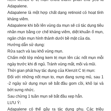
Adapalene.
Adapalene là một hợp chất dạng retinoid có hoạt tính
kháng viêm.
Adapalene khi bôi lên vùng da mụn sẽ có tác dụng tiêu
nhân mụn bằng cơ chế kháng viêm, diệt khuẩn ổ mụn,
ngăn chặn mụn hình thành dưới bề mặt của da.
Hướng dẫn sử dụng:
Rửa sạch và lau khô vùng mụn.
Chấm một lớp mỏng kem trị mụn lên các nốt mụn mỗi
ngày trước khi đi ngủ. Tránh vùng mắt, môi và mũi.
Thời gian phát huy tác dụng của Klenzit C trị mụn:
Đối với những nốt mụn to, mụn đang sưng mủ, sau 1
-2 ngày sử dụng mụn sẽ bắt đầu gom cồi, khô lại và
bớt sưng nhức.
Sau chừng 1 tuần mụn sẽ bắt đầu xẹp hẳn.
LƯU Ý:
Adapalene có thể gây ra tác dụng phụ. Các triệu