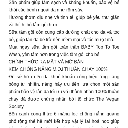
Sản phẩm giúp làm sạch và kháng khuẩn, bảo vệ bé
khỏi các bệnh ngoài da như rôm sảy.
Hương thơm dịu nhẹ và tinh tế, giúp bé yêu thư giãn
và thích thú tắm gội hơn.
Sữa tắm gội còn cung cấp dưỡng chất cho da và tóc
bé, giúp làn da bé trở nên mềm mại và tóc mượt mà.
Mua ngay sữa tắm gội toàn thân BABY Top To Toe
Wash, yên tâm hơn trong việc tắm gội cho bé.
CHÍNH THỨC RA MẮT VÀ MỞ BÁN
KEM CHỐNG NẮNG M.O.I THUẦN CHAY 100%
Để sở hữu nền da khoẻ khoắn cùng hiệu ứng căng
bóng tự nhiên, nàng hãy ưu tiên lựa chọn một sản
phẩm bảo vệ làn da tối ưu với thành phần 100% thuần
chay đã được chứng nhận bởi tổ chức The Vegan
Society.
Bên cạnh công thức 6 màng lọc chống nắng quang
phổ rộng thế hệ mới kết hợp vật lý lai hoá học giúp