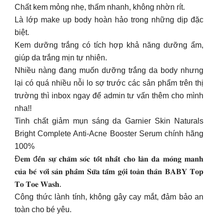
Chất kem mỏng nhẹ, thấm nhanh, không nhờn rít.
Là lớp make up body hoàn hảo trong những dịp đặc
biệt.
Kem dưỡng trắng có tích hợp khả năng dưỡng ẩm,
giúp da trắng mịn tự nhiên.
Nhiều nàng đang muốn dưỡng trắng da body nhưng
lại có quá nhiều nỗi lo sợ trước các sản phẩm trên thị
trường thì inbox ngay để admin tư vấn thêm cho mình
nha!!
Tinh chất giảm mụn sáng da Garnier Skin Naturals
Bright Complete Anti-Acne Booster Serum chính hãng
100%
Đ𝐞𝐦 đ𝐞̂́𝐧 𝐬𝐮̛̣ 𝐜𝐡𝐚̆𝐦 𝐬𝐨́𝐜 𝐭𝐨̂́𝐭 𝐧𝐡𝐚̂́𝐭 𝐜𝐡𝐨 𝐥𝐚̀𝐧 𝐝𝐚 𝐦𝐨̉𝐧𝐠 𝐦𝐚𝐧𝐡
𝐜𝐮̉𝐚 𝐛𝐞́ 𝐯𝐨̛́𝐢 𝐬𝐚̉𝐧 𝐩𝐡𝐚̂̉𝐦 𝐒𝐮̛̃𝐚 𝐭𝐚̆́𝐦 𝐠𝐨̣̂𝐢 𝐭𝐨𝐚̀𝐧 𝐭𝐡𝐚̂𝐧 𝐁𝐀𝐁𝐘 𝐓𝐨𝐩
𝐓𝐨 𝐓𝐨𝐞 𝐖𝐚𝐬𝐡.
Công thức lành tính, không gây cay mắt, đảm bảo an
toàn cho bé yêu.