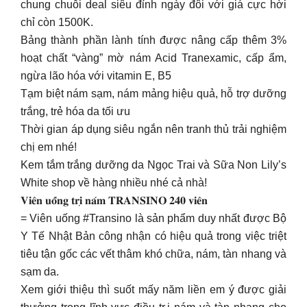
chung chuỗi deal siêu đỉnh ngày đôi với giá cực hời
chỉ còn 1500K.
Bảng thành phần lành tính được nâng cấp thêm 3%
hoạt chất “vàng” mờ nám Acid Tranexamic, cấp ẩm,
ngừa lão hóa với vitamin E, B5
Tạm biệt nám sạm, nám mảng hiệu quả, hỗ trợ dưỡng
trắng, trẻ hóa da tối ưu
Thời gian áp dụng siêu ngắn nên tranh thủ trải nghiệm
chị em nhé!
Kem tắm trắng dưỡng da Ngọc Trai và Sữa Non Lily’s
White shop về hàng nhiều nhé cả nhà!
𝐕𝐢𝐞̂𝐧 𝐮𝐨̂́𝐧𝐠 𝐭𝐫𝐢̣ 𝐧𝐚́𝐦 𝐓𝐑𝐀𝐍𝐒𝐈𝐍𝐎 𝟐𝟒𝟎 𝐯𝐢𝐞̂𝐧
= Viên uống #Transino là sản phẩm duy nhất được Bộ
Y Tế Nhật Bản công nhận có hiệu quả trong việc triệt
tiêu tận gốc các vết thâm khó chữa, nám, tàn nhang và
sạm da.
Xem giới thiệu thì suốt mấy năm liền em ý được giải