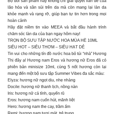
Bộ đôi sản phẩm này không chỉ giải quyết vấn đề của
lão hóa và sần sùi trên da mà còn mang lại làn da
khỏe mạnh và rạng rỡ, giúp bạn tự tin hơn trong mọi
hoàn cảnh
Hãy đặt niềm tin vào MEEA và bắt đầu hành trình
chăm sóc làn da của bạn ngay hôm nay!
TRỌN BỘ SƯU TẬP NƯỚC HOA MÙA HÈ 10ML
SIÊU HOT – SIÊU THƠM – SIÊU HẠT DẺ
Tin vui cho những tín đồ nước hoa bỏ túi “nhà” Hương
Thị đây ạ! Hương nam Eros và hương nữ Eros đã có
phiên bản minisize 10ml, cùng 5 nốt hương còn lại
mang đến một bộ sưu tập Summer Vibes đa sắc màu:
Elyza: hương nữ ngọt dịu, nhẹ nhàng
Docile: hương nữ thanh lịch, nồng nàn
Iris: hương nữ cá tính, quyến rũ
Eros: hương nam cuốn hút, mãnh liệt
Hero: hương nam the cay, trầm ấm
Remi: hương nam tươi mát, trẻ trung