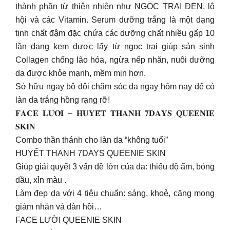
thành phần từ thiên nhiên như NGỌC TRAI ĐEN, lô
hội và các Vitamin. Serum dưỡng trắng là một dạng
tinh chất đậm đặc chứa các dưỡng chất nhiều gấp 10
lần dạng kem được lấy từ ngọc trai giúp sản sinh
Collagen chống lão hóa, ngừa nếp nhăn, nuôi dưỡng
da được khỏe mạnh, mềm mịn hơn.
Sở hữu ngay bộ đôi chăm sóc da ngay hôm nay để có
làn da trắng hồng rạng rỡ!
𝐅𝐀𝐂𝐄 𝐋𝐔̛𝐎̛̀𝐈 – 𝐇𝐔𝐘𝐄̂́𝐓 𝐓𝐇𝐀𝐍𝐇 𝟕𝐃𝐀𝐘𝐒 𝐐𝐔𝐄𝐄𝐍𝐈𝐄
𝐒𝐊𝐈𝐍
Combo thần thánh cho làn da “không tuổi”
HUYẾT THANH 7DAYS QUEENIE SKIN
Giúp giải quyết 3 vấn đề lớn của da: thiếu độ ẩm, bóng
dầu, xỉn màu .
Làm đẹp da với 4 tiêu chuẩn: sáng, khoẻ, căng mọng
giảm nhăn và đàn hồi…
FACE LƯỜI QUEENIE SKIN