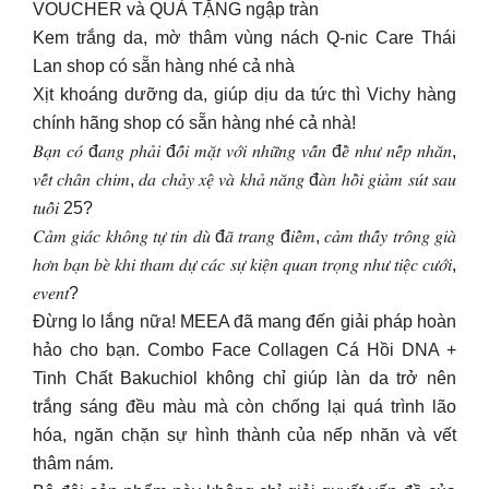
VOUCHER và QUÀ TẶNG ngập tràn
Kem trắng da, mờ thâm vùng nách Q-nic Care Thái
Lan shop có sẵn hàng nhé cả nhà
Xịt khoáng dưỡng da, giúp dịu da tức thì Vichy hàng
chính hãng shop có sẵn hàng nhé cả nhà!
𝐵𝑎̣𝑛 𝑐𝑜́ đ𝑎𝑛𝑔 𝑝ℎ𝑎̉𝑖 đ𝑜̂́𝑖 𝑚𝑎̣̆𝑡 𝑣𝑜̛́𝑖 𝑛ℎ𝑢̛̃𝑛𝑔 𝑣𝑎̂́𝑛 đ𝑒̂̀ 𝑛ℎ𝑢̛ 𝑛𝑒̂́𝑝 𝑛ℎ𝑎̆𝑛,
𝑣𝑒̂́𝑡 𝑐ℎ𝑎̂𝑛 𝑐ℎ𝑖𝑚, 𝑑𝑎 𝑐ℎ𝑎̉𝑦 𝑥𝑒̣̂ 𝑣𝑎̀ 𝑘ℎ𝑎̉ 𝑛𝑎̆𝑛𝑔 đ𝑎̀𝑛 ℎ𝑜̂̀𝑖 𝑔𝑖𝑎̉𝑚 𝑠𝑢́𝑡 𝑠𝑎𝑢
𝑡𝑢𝑜̂̉𝑖 25?
𝐶𝑎̉𝑚 𝑔𝑖𝑎́𝑐 𝑘ℎ𝑜̂𝑛𝑔 𝑡𝑢̛̣ 𝑡𝑖𝑛 𝑑𝑢̀ đ𝑎̃ 𝑡𝑟𝑎𝑛𝑔 đ𝑖𝑒̂̉𝑚, 𝑐𝑎̉𝑚 𝑡ℎ𝑎̂́𝑦 𝑡𝑟𝑜̂𝑛𝑔 𝑔𝑖𝑎̀
ℎ𝑜̛𝑛 𝑏𝑎̣𝑛 𝑏𝑒̀ 𝑘ℎ𝑖 𝑡ℎ𝑎𝑚 𝑑𝑢̛̣ 𝑐𝑎́𝑐 𝑠𝑢̛̣ 𝑘𝑖𝑒̣̂𝑛 𝑞𝑢𝑎𝑛 𝑡𝑟𝑜̣𝑛𝑔 𝑛ℎ𝑢̛ 𝑡𝑖𝑒̣̂𝑐 𝑐𝑢̛𝑜̛́𝑖,
𝑒𝑣𝑒𝑛𝑡?
Đừng lo lắng nữa! MEEA đã mang đến giải pháp hoàn
hảo cho bạn. Combo Face Collagen Cá Hồi DNA +
Tinh Chất Bakuchiol không chỉ giúp làn da trở nên
trắng sáng đều màu mà còn chống lại quá trình lão
hóa, ngăn chặn sự hình thành của nếp nhăn và vết
thâm nám.