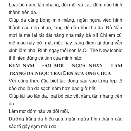
Loại bỏ nám, tàn nhang, đồi mồi và các đốm nâu hình
thành trên da.
Giúp da căng bóng mịn màng, ngăn ngừa việc hình
thành các nếp nhăn, tăng độ đàn hồi cho da. Đỏ Nâu
mới lạ mà lại rất đắt hàng nha mấy bà ơi! Chị em cứ
mê màu này bởi mặt mộc hay trang điểm gì dùng vẫn
xinh lắm nha! Rinh ngay thỏi son M.O.I The New Iconic
thể hiện đúng cá tính của mình nào!
𝐊𝐄𝐌 𝐍𝐀́𝐌 – Đ𝐎̂̀𝐈 𝐌𝐎̂̀𝐈 – 𝐍𝐆𝐔̛̀𝐀 𝐍𝐇𝐀̆𝐍 – 𝐋𝐀̀𝐌
𝐓𝐑𝐀̆́𝐍𝐆 𝐃𝐀 𝐍𝐆𝐎̣𝐂 𝐓𝐑𝐀𝐈 Đ𝐄𝐍 𝐒𝐔̛̃𝐀 𝐎𝐍𝐆 𝐂𝐇𝐔́𝐀
Với công thức đặc biệt tác động sâu vào từng lớp tế
bào cho làn da sạch nám hơn bao giờ hết.
Giúp tái tạo làn da, loại bỏ các vết nám, tàn nhang trên
da.
Làm mờ đốm nâu và đồi mồi.
Dưỡng trắng da hiệu quả, ngăn ngừa hình thành các
sắc tố gây sạm màu da.