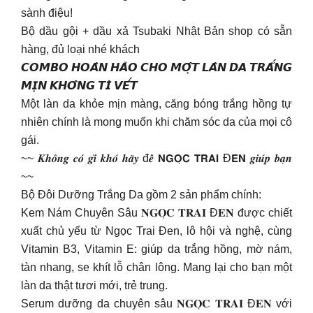
sành điệu!
Bộ dầu gội + dầu xả Tsubaki Nhật Bản shop có sẵn
hàng, đủ loại nhé khách
𝘾𝙊𝙈𝘽𝙊 𝙃𝙊𝘼̀𝙉 𝙃𝘼̉𝙊 𝘾𝙃𝙊 𝙈𝙊̣̂𝙏 𝙇𝘼̀𝙉 𝘿𝘼 𝙏𝙍𝘼̆́𝙉𝙂
𝙈𝙄̣𝙉 𝙆𝙃𝙊̂𝙉𝙂 𝙏𝙄̀ 𝙑𝙀̂́𝙏
Một làn da khỏe mịn màng, căng bóng trắng hồng tự
nhiên chính là mong muốn khi chăm sóc da của mọi cô
gái.
~~ 𝑲𝒉𝒐̂𝒏𝒈 𝒄𝒐́ 𝒈𝒊̀ 𝒌𝒉𝒐́ 𝒉𝒂̃𝒚 đ𝒆̂̉ 𝗡𝗚𝗢̣𝗖 𝗧𝗥𝗔𝗜 Đ𝗘𝗡 𝒈𝒊𝒖́𝒑 𝒃𝒂̣𝒏
~~
Bộ Đôi Dưỡng Trắng Da gồm 2 sản phẩm chính:
Kem Nám Chuyên Sâu 𝐍𝐆𝐎̣𝐂 𝐓𝐑𝐀𝐈 Đ𝐄𝐍 được chiết
xuất chủ yếu từ Ngọc Trai Đen, lô hội và nghệ, cùng
Vitamin B3, Vitamin E: giúp da trắng hồng, mờ nám,
tàn nhang, se khít lỗ chân lông. Mang lại cho bạn một
làn da thật tươi mới, trẻ trung.
Serum dưỡng da chuyên sâu 𝐍𝐆𝐎̣𝐂 𝐓𝐑𝐀𝐈 Đ𝐄𝐍 với