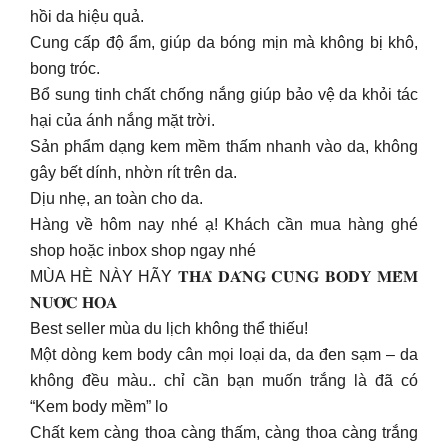
hồi da hiệu quả.
Cung cấp độ ẩm, giúp da bóng mịn mà không bị khô,
bong tróc.
Bổ sung tinh chất chống nắng giúp bảo vệ da khỏi tác
hại của ánh nắng mặt trời.
Sản phẩm dạng kem mềm thấm nhanh vào da, không
gây bết dính, nhờn rít trên da.
Dịu nhẹ, an toàn cho da.
Hàng về hôm nay nhé ạ! Khách cần mua hàng ghé
shop hoặc inbox shop ngay nhé
MÙA HÈ NÀY HÃY 𝐓𝐇𝐀̉ 𝐃𝐀́𝐍𝐆 𝐂𝐔̀𝐍𝐆 𝐁𝐎𝐃𝐘 𝐌𝐄̂̀𝐌
𝐍𝐔̛𝐎̛́𝐂 𝐇𝐎𝐀
Best seller mùa du lịch không thể thiếu!
Một dòng kem body cân mọi loại da, da đen sạm – da
không đều màu.. chỉ cần bạn muốn trắng là đã có
“Kem body mềm” lo
Chất kem càng thoa càng thấm, càng thoa càng trắng