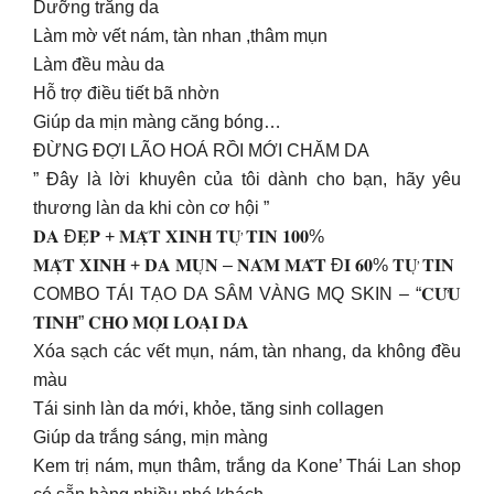
Dưỡng trắng da
Làm mờ vết nám, tàn nhan ,thâm mụn
Làm đều màu da
Hỗ trợ điều tiết bã nhờn
Giúp da mịn màng căng bóng…
ĐỪNG ĐỢI LÃO HOÁ RỒI MỚI CHĂM DA
” Đây là lời khuyên của tôi dành cho bạn, hãy yêu
thương làn da khi còn cơ hội ”
𝐃𝐀 Đ𝐄̣𝐏 + 𝐌𝐀̣̆𝐓 𝐗𝐈𝐍𝐇 𝐓𝐔̛̣ 𝐓𝐈𝐍 𝟏𝟎𝟎%
𝐌𝐀̣̆𝐓 𝐗𝐈𝐍𝐇 + 𝐃𝐀 𝐌𝐔̣𝐍 – 𝐍𝐀́𝐌 𝐌𝐀̂́𝐓 Đ𝐈 𝟔𝟎% 𝐓𝐔̛̣ 𝐓𝐈𝐍
COMBO TÁI TẠO DA SÂM VÀNG MQ SKIN – “𝐂𝐔̛́𝐔
𝐓𝐈𝐍𝐇” 𝐂𝐇𝐎 𝐌𝐎̣𝐈 𝐋𝐎𝐀̣𝐈 𝐃𝐀
Xóa sạch các vết mụn, nám, tàn nhang, da không đều
màu
Tái sinh làn da mới, khỏe, tăng sinh collagen
Giúp da trắng sáng, mịn màng
Kem trị nám, mụn thâm, trắng da Kone’ Thái Lan shop