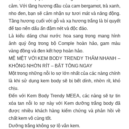
cảm. Với tầng hương đầu của cam bergamot, trà xanh,
nho đen, bạn sẽ cảm nhận sự tươi mát và năng động.
Tầng hương cuối với gỗ và xạ hương trắng là bí quyết
để tạo nên dấu ấn đậm nét và độc đáo.
Là kiểu dáng chai nước hoa sang trọng mang hình
ảnh quý ông trong bộ Comple hoàn hảo, gam màu
vàng đồng và đen kết hợp hoàn hảo.
MÊ MỆT VỚI KEM BODY TRENDY THẤM NHANH –
KHÔNG NHỜN RÍT – BẬT TÔNG NGAY
Một trong những nỗi lo sợ lớn nhất của các nàng chính
là khi sử dụng kem body sẽ bị bết dính, nhờn rít, khó
chịu.
Đến với Kem Body Trendy MEEA, các nàng sẽ tự tin
xóa tan nỗi lo sợ này với Kem dưỡng trắng body đã
được nhiều khách hàng kiểm chứng và phản hồi về
chất kem vô cùng tốt.
Dưỡng trắng không sợ lộ vân kem.