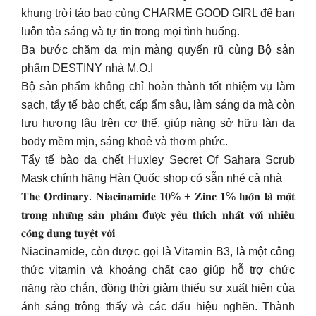
khung trời táo bạo cùng CHARME GOOD GIRL để bạn
luôn tỏa sáng và tự tin trong mọi tình huống.
Ba bước chăm da mịn màng quyến rũ cùng Bộ sản
phẩm DESTINY nhà M.O.I
Bộ sản phẩm không chỉ hoàn thành tốt nhiệm vụ làm
sạch, tẩy tế bào chết, cấp ẩm sâu, làm sáng da mà còn
lưu hương lâu trên cơ thể, giúp nàng sở hữu làn da
body mềm mịn, sáng khoẻ và thơm phức.
Tẩy tế bào da chết Huxley Secret Of Sahara Scrub
Mask chính hãng Hàn Quốc shop có sẵn nhé cả nhà
𝐓𝐡𝐞 𝐎𝐫𝐝𝐢𝐧𝐚𝐫𝐲. 𝐍𝐢𝐚𝐜𝐢𝐧𝐚𝐦𝐢𝐝𝐞 𝟏𝟎% + 𝐙𝐢𝐧𝐜 𝟏% 𝐥𝐮𝐨̂𝐧 𝐥𝐚̀ 𝐦𝐨̣̂𝐭
𝐭𝐫𝐨𝐧𝐠 𝐧𝐡𝐮̛̃𝐧𝐠 𝐬𝐚̉𝐧 𝐩𝐡𝐚̂̉𝐦 đ𝐮̛𝐨̛̣𝐜 𝐲𝐞̂𝐮 𝐭𝐡𝐢́𝐜𝐡 𝐧𝐡𝐚̂́𝐭 𝐯𝐨̛́𝐢 𝐧𝐡𝐢𝐞̂̀𝐮
𝐜𝐨̂𝐧𝐠 𝐝𝐮̣𝐧𝐠 𝐭𝐮𝐲𝐞̣̂𝐭 𝐯𝐨̛̀𝐢
⁣⁣Niacinamide, còn được gọi là Vitamin B3, là một công
thức vitamin và khoáng chất cao giúp hỗ trợ chức
năng rào chắn, đồng thời giảm thiểu sự xuất hiện của
ánh sáng trông thấy và các dấu hiệu nghẽn. Thành