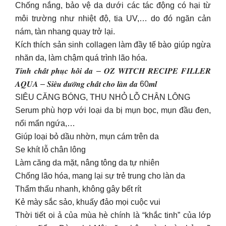
Chống nắng, bảo vệ da dưới các tác động có hại từ
môi trường như nhiệt độ, tia UV,… do đó ngăn cản
nám, tàn nhang quay trở lại.
Kích thích sản sinh collagen làm đầy tế bào giúp ngừa
nhăn da, làm chậm quá trình lão hóa.
𝑻𝒊𝒏𝒉 𝒄𝒉𝒂̂́𝒕 𝒑𝒉𝒖̣𝒄 𝒉𝒐̂̀𝒊 𝒅𝒂 – 𝑶𝒁 𝑾𝑰𝑻𝑪𝑯 𝑹𝑬𝑪𝑰𝑷𝑬 𝑭𝑰𝑳𝑳𝑬𝑹
𝑨𝑸𝑼𝑨 – 𝑺𝒊𝒆̂𝒖 𝒅𝒖̛𝒐̛̃𝒏𝒈 𝒄𝒉𝒂̂́𝒕 𝒄𝒉𝒐 𝒍𝒂̀𝒏 𝒅𝒂 60𝒎𝒍
SIÊU CĂNG BÓNG, THU NHỎ LỖ CHÂN LÔNG
Serum phù hợp với loại da bị mụn bọc, mụn đầu đen,
nổi mẩn ngứa,…
Giúp loại bỏ dầu nhờn, mụn cám trên da
Se khít lỗ chân lông
Làm căng da mặt, nâng tông da tự nhiên
Chống lão hóa, mang lại sự trẻ trung cho làn da
Thẩm thấu nhanh, không gây bết rít
Kẻ mày sắc sảo, khuấy đảo mọi cuộc vui
Thời tiết oi ả của mùa hè chính là “khắc tinh” của lớp