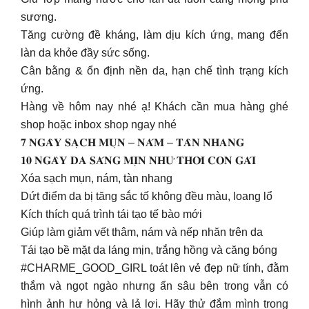
sương.
Tăng cường đề kháng, làm dịu kích ứng, mang đến
làn da khỏe đầy sức sống.
Cân bằng & ổn định nền da, hạn chế tình trạng kích
ứng.
Hàng về hôm nay nhé ạ! Khách cần mua hàng ghé
shop hoặc inbox shop ngay nhé
𝟕 𝐍𝐆𝐀̀𝐘 𝐒𝐀̣𝐂𝐇 𝐌𝐔̣𝐍 – 𝐍𝐀́𝐌 – 𝐓𝐀̀𝐍 𝐍𝐇𝐀𝐍𝐆
𝟏𝟎 𝐍𝐆𝐀̀𝐘 𝐃𝐀 𝐒𝐀́𝐍𝐆 𝐌𝐈̣𝐍 𝐍𝐇𝐔̛ 𝐓𝐇𝐎̛̀𝐈 𝐂𝐎𝐍 𝐆𝐀́𝐈
Xóa sạch mụn, nám, tàn nhang
Dứt điểm da bị tăng sắc tố không đều màu, loang lổ
Kích thích quá trình tái tạo tế bào mới
Giúp làm giảm vết thâm, nám và nếp nhăn trên da
Tái tạo bề mặt da láng mịn, trắng hồng và căng bóng
#CHARME_GOOD_GIRL toát lên vẻ đẹp nữ tính, đằm
thắm và ngọt ngào nhưng ẩn sâu bên trong vẫn có
hình ảnh hư hỏng và lả lơi. Hãy thử đắm mình trong