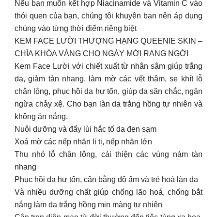
Nếu bạn muốn kết hợp Niacinamide và Vitamin C vào
thói quen của bạn, chúng tôi khuyên bạn nên áp dụng
chúng vào từng thời điểm riêng biệt
KEM FACE LƯỜI THƯỢNG HẠNG QUEENIE SKIN –
CHÌA KHÓA VÀNG CHO NGÀY MỚI RẠNG NGỜI
Kem Face Lười với chiết xuất từ nhân sâm giúp trắng
da, giảm tàn nhang, làm mờ các vết thâm, se khít lỗ
chân lông, phục hồi da hư tổn, giúp da săn chắc, ngăn
ngừa chảy xệ. Cho bạn làn da trắng hồng tự nhiên và
không ăn nắng.
Nuôi dưỡng và đẩy lùi hắc tố da đen sạm
Xoá mờ các nếp nhăn li ti, nếp nhăn lớn
Thu nhỏ lỗ chân lông, cải thiện các vùng nám tàn
nhang
Phục hồi da hư tổn, cân bằng độ ẩm và trẻ hoá làn da
Và nhiều dưỡng chất giúp chống lão hoá, chống bắt
nắng làm da trắng hồng mịn màng tự nhiên