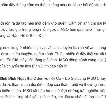
h 15 năm đầy thăng trầm và thành công mà còn là cơ hội để vinh
i rộn rã đã tạo nên một đêm khó quên. Cảm ơn anh chị đại lý 
ược lưu giữ trong lòng mỗi người. IASO hẹn gặp lại ở những c
Trung và Hầm Hô ở Bình Định.
g, nơi lưu giữ nhiều hiện vật và câu chuyện lịch sử về anh hù
 được chèo thuyền, ngắm cảnh. Thiên nhiên ở đây thật sự rất t
anh, Eo Gió mây trôi, lộng gió lành. IASO đồng hành cùng đại 
 của chuyến du lịch Bình Định cao cấp 5*.
́𝐧 𝐝𝐮 𝐥𝐢̣𝐜𝐡 𝟓* 𝐭𝐚̣𝐢 𝐁𝐢̀𝐧𝐡 Đ𝐢̣𝐧𝐡 Ngày thứ 2 đến với Kỳ Co – Eo G
ta được tham quan địa điểm đẹp của thành phố và thưởng thức
 thiên nhiên. IASO rất háo hức chờ đợi những trải nghiệm tiếp 
kích ứng, khó yêu khó chiều, tìm đâu ra chân ái “hợp ca” 