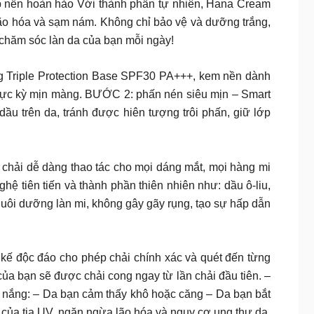
lớp nền hoàn hảo Với thành phần tự nhiên, Hana Cream
lão hóa và sạm nám. Không chỉ bảo vệ và dưỡng trắng,
chăm sóc làn da của bạn mỗi ngày!
 3 tác dụng Triple Protection Base SPF30 PA+++, kem nền dành
 cực kỳ mịn màng. BƯỚC 2: phấn nén siêu mịn – Smart
u trên da, tránh được hiên tượng trôi phấn, giữ lớp
hích bởi đầu chải dễ dàng thao tác cho mọi dáng mắt, mọi hàng mi
ệ tiên tiến và thành phần thiên nhiên như: dầu ô-liu,
nuôi dưỡng làn mi, không gây gãy rụng, tạo sự hấp dẫn
ết kế độc đáo cho phép chải chính xác và quét đến từng
của bạn sẽ được chải cong ngay từ lần chải đầu tiên. –
ng: – Da bạn cảm thấy khô hoặc căng – Da bạn bắt
ại của tia UV, ngăn ngừa lão hóa và nguy cơ ung thư da.