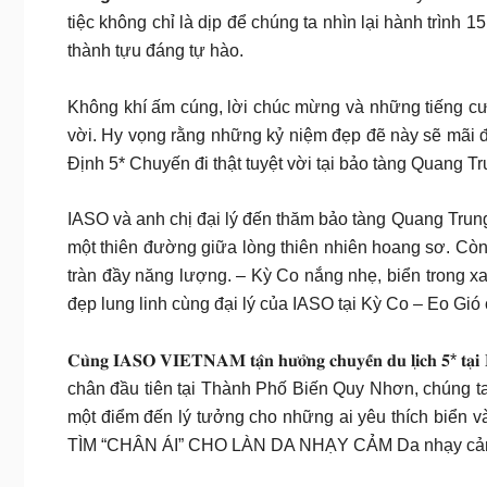
tiệc không chỉ là dịp để chúng ta nhìn lại hành trìn
thành tựu đáng tự hào.
Không khí ấm cúng, lời chúc mừng và những tiếng cườ
vời. Hy vọng rằng những kỷ niệm đẹp đẽ này sẽ mãi đ
Định 5* Chuyến đi thật tuyệt vời tại bảo tàng Quang 
IASO và anh chị đại lý đến thăm bảo tàng Quang Trun
một thiên đường giữa lòng thiên nhiên hoang sơ. Còn
tràn đầy năng lượng. – Kỳ Co nắng nhẹ, biển trong x
đẹp lung linh cùng đại lý của IASO tại Kỳ Co – Eo Gió
𝐂𝐮̀𝐧𝐠 𝐈𝐀𝐒𝐎 𝐕𝐈𝐄𝐓𝐍𝐀𝐌 𝐭𝐚̣̂𝐧 𝐡𝐮̛𝐨̛̉𝐧𝐠 𝐜𝐡𝐮𝐲𝐞̂
chân đầu tiên tại Thành Phố Biến Quy Nhơn, chúng 
một điểm đến lý tưởng cho những ai yêu thích biển và
TÌM “CHÂN ÁI” CHO LÀN DA NHẠY CẢM Da nhạy cảm dễ 