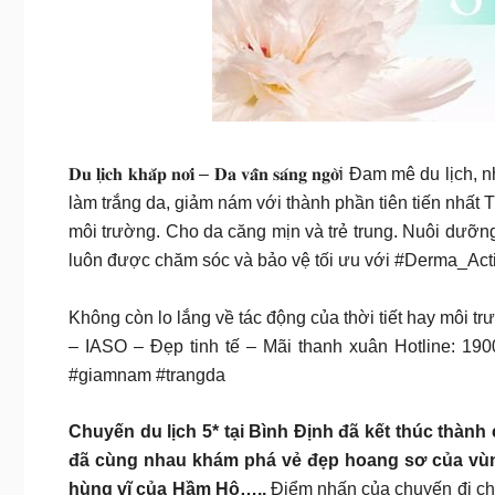
𝐃𝐮 𝐥𝐢̣𝐜𝐡 𝐤𝐡𝐚̆́𝐩 𝐧𝐨̛𝐢 – 𝐃𝐚 𝐯𝐚̂̃𝐧 𝐬𝐚́𝐧𝐠 
làm trắng da, giảm nám với thành phần tiên tiến nhất
môi trường. Cho da căng mịn và trẻ trung. Nuôi dưỡng 
luôn được chăm sóc và bảo vệ tối ưu với #Derma_Ac
Không còn lo lắng về tác động của thời tiết hay môi t
– IASO – Đẹp tinh tế – Mãi thanh xuân Hotline: 19
#giamnam #trangda
Chuyến du lịch 5* tại Bình Định đã kết thúc thành
đã cùng nhau khám phá vẻ đẹp hoang sơ của vùng
hùng vĩ của Hầm Hô…..
Điểm nhấn của chuyến đi chín