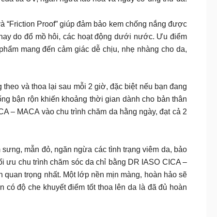
g nghệ “Waterproof” và “Friction Proof” giúp đảm bảo kem chống nắng được
i hay do đổ mồ hôi, các hoạt động dưới nước. Ưu điểm
ản phẩm mang đến cảm giác dễ chịu, nhẹ nhàng cho da,
theo và thoa lại sau mỗi 2 giờ, đặc biệt nếu bạn đang
g bận rộn khiến khoảng thời gian dành cho bản thân
CA – MACA vào chu trình chăm da hằng ngày, đạt cả 2
m sưng, mẫn đỏ, ngăn ngừa các tình trạng viêm da, bảo
Tối ưu chu trình chăm sóc da chỉ bằng DR IASO CICA –
như phần quan trọng nhất. Một lớp nền mịn màng, hoàn hảo sẽ
n có độ che khuyết điểm tốt thoa lên da là đã đủ hoàn