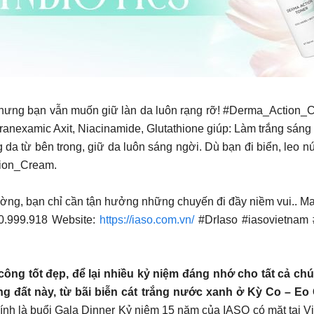
𝐠𝐨̛̀i Đam mê du lịch, nhưng bạn vẫn muốn giữ làn da luôn rạng rỡ! #D
 Tranexamic Axit, Niacinamide, Glutathione giúp: Làm trắng sán
da từ bên trong, giữ da luôn sáng ngời. Dù bạn đi biển, leo n
tion_Cream.
rường, bạn chỉ cần tận hưởng những chuyến đi đầy niềm vui.. Ma
00.999.918 Website:
https://iaso.com.vn/
#DrIaso #iasovietna
 công tốt đẹp, để lại nhiều kỷ niệm đáng nhớ cho tất cả ch
 đất này, từ bãi biễn cát trắng nước xanh ở Kỳ Co – Eo 
h là buổi Gala Dinner Kỷ niệm 15 năm của IASO có mặt tại Việ