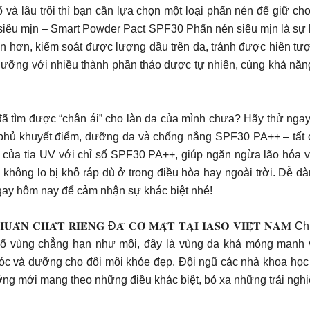
ổ và lâu trôi thì bạn cần lựa chọn một loại phấn nén để giữ
siêu mịn – Smart Powder Pact SPF30 Phấn nén siêu mịn là sự 
 hơn, kiểm soát được lượng dầu trên da, tránh được hiên tượng
ưỡng với nhiều thành phần thảo dược tự nhiên, cùng khả nă
𝐁 𝐒𝐏𝐅𝟑𝟎 𝐏𝐀++ Bạn đã tìm được “chân ái” cho làn da của mình chưa
hủ khuyết điểm, dưỡng da và chống nắng SPF30 PA++ – tất cả 
hại của tia UV với chỉ số SPF30 PA++, giúp ngăn ngừa lão hóa 
hông lo bị khô ráp dù ở trong điều hòa hay ngoài trời. Dễ dà
gay hôm nay để cảm nhận sự khác biệt nhé!
𝐆 𝐂𝐇𝐔𝐀̂̉𝐍 𝐂𝐇𝐀̂́𝐓 𝐑𝐈𝐄̂𝐍𝐆 Đ𝐀̃ 𝐂𝐎́ 𝐌𝐀̣̆𝐓 𝐓𝐀̣𝐈 𝐈𝐀𝐒𝐎 𝐕
ố vùng chẳng hạn như môi, đây là vùng da khá mỏng manh và
óc và dưỡng cho đôi môi khỏe đẹp. Đội ngũ các nhà khoa học
 mới mang theo những điều khác biệt, bỏ xa những trải ngh