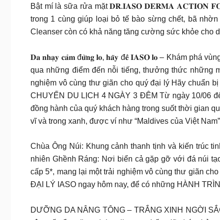
Bật mí là sữa rửa mặt 𝐃𝐑.𝐈𝐀𝐒𝐎 𝐃𝐄𝐑𝐌𝐀 𝐀𝐂𝐓𝐈
trong 1 cùng giúp loại bỏ tế bào sừng chết, bã nhờ
Cleanser còn có khả năng tăng cường sức khỏe cho da,
𝐃𝐚 𝐧𝐡𝐚̣𝐲 𝐜𝐚̉𝐦 đ𝐮̛̀𝐧𝐠 𝐥𝐨, 𝐡𝐚̃𝐲 đ𝐞̂̉ 𝐈𝐀𝐒𝐎 
qua những điểm đến nỗi tiếng, thưởng thức những m
nghiệm vô cùng thư giãn cho quý đại lý Hãy chuẩ
CHUYẾN DU LỊCH 4 NGÀY 3 ĐÊM Từ ngày 10/06 đến ng
đồng hành của quý khách hàng trong suốt thời gian q
vĩ và trong xanh, được ví như “Maldives của Việt Nam”
Chùa Ông Núi: Khung cảnh thanh tịnh và kiến trúc t
nhiên Ghềnh Ráng: Nơi biển cả gặp gỡ với đá núi t
cấp 5*, mang lại một trải nghiệm vô cùng thư giãn c
ĐẠI LÝ IASO ngay hôm nay, để có những HÀNH TRÌNH 
DƯỠNG DA NÂNG TÔNG – TRẮNG XINH NGỜI SẮC Chị e