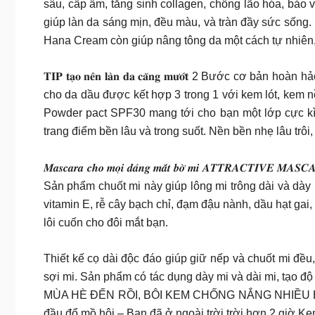
sâu, cấp ẩm, tăng sinh collagen, chống lão hóa, bảo
giúp làn da sáng mịn, đều màu, và tràn đầy sức sống
Hana Cream còn giúp nâng tông da một cách tự nhiên,
𝐓𝐈𝐏 𝐭𝐚̣𝐨 𝐧𝐞̂𝐧 𝐥𝐚̀𝐧 𝐝𝐚 𝐜𝐚̆𝐧𝐠 𝐦𝐮̛𝐨̛́𝐭 2
cho da dầu được kết hợp 3 trong 1 với kem lót, kem
Powder pact SPF30 mang tới cho bạn một lớp cực kì 
trang điểm bền lâu và trong suốt. Nền bền nhẹ lâu trô
𝑴𝒂𝒔𝒄𝒂𝒓𝒂 𝒄𝒉𝒐 𝒎𝒐̣𝒊 𝒅𝒂́𝒏𝒈 𝒎𝒂̆́𝒕 𝒃𝒐̛̀ 𝒎𝒊 𝑨
Sản phẩm chuốt mi này giúp lông mi trông dài và dày 
vitamin E, rễ cây bạch chỉ, đạm đậu nành, dầu hạt ga
lôi cuốn cho đôi mắt bạn.
Thiết kế cọ dài độc đáo giúp giữ nếp và chuốt mi đều,
sợi mi. Sản phẩm có tác dụng dày mi và dài mi, tạo độ
MÙA HÈ ĐẾN RỒI, BÔI KEM CHỐNG NẮNG NHIỀU HƠN NH
đầu đổ mồ hôi – Bạn đã ở ngoài trời trời hơn 2 giờ Kem