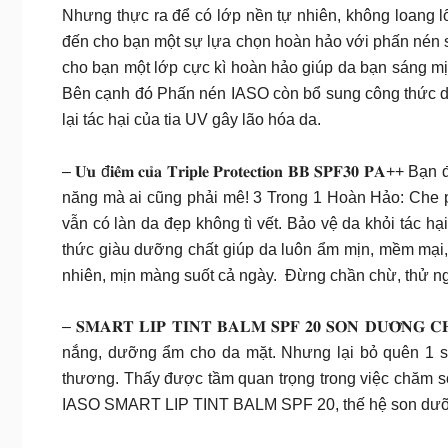
Nhưng thực ra để có lớp nền tự nhiên, không loang l
đến cho bạn một sự lựa chọn hoàn hảo với phấn nén 
cho bạn một lớp cực kì hoàn hảo giúp da bạn sáng mịn
Bên cạnh đó Phấn nén IASO còn bổ sung công thức d
lại tác hại của tia UV gây lão hóa da.
– 𝐔̛𝐮 đ𝐢𝐞̂̉𝐦 𝐜𝐮̉𝐚 𝐓𝐫𝐢𝐩𝐥𝐞 𝐏𝐫𝐨𝐭𝐞𝐜𝐭𝐢𝐨𝐧 𝐁
năng mà ai cũng phải mê! 3 Trong 1 Hoàn Hảo: Che p
vẫn có làn da đẹp không tì vết. Bảo vệ da khỏi tác 
thức giàu dưỡng chất giúp da luôn ẩm mịn, mềm mại, k
nhiên, mịn màng suốt cả ngày. Đừng chần chừ, thử n
– 𝐒𝐌𝐀𝐑𝐓 𝐋𝐈𝐏 𝐓𝐈𝐍𝐓 𝐁𝐀𝐋𝐌 𝐒𝐏𝐅 𝟐𝟎 𝐒𝐎𝐍 𝐃𝐔̛𝐎̛̃𝐍
nắng, dưỡng ẩm cho da mặt. Nhưng lại bỏ quên 1 s
thương. Thấy được tầm quan trọng trong việc chăm s
IASO SMART LIP TINT BALM SPF 20, thế hệ son dưỡng