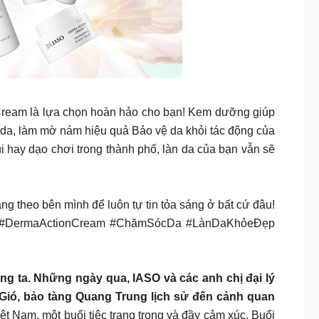
erma_Action_Cream là lựa chọn hoàn hảo cho bạn! Kem dưỡng giúp
g da, làm mờ nám hiệu quả Bảo vệ da khỏi tác động của
úi hay dạo chơi trong thành phố, làn da của bạn vẫn sẽ
ng theo bên mình để luôn tự tin tỏa sáng ở bất cứ đâu!
m #DermaActionCream #ChămSócDa #LànDaKhỏeĐẹp
úng ta. Những ngày qua, IASO và các anh chị đại lý
Gió, bảo tàng Quang Trung lịch sử đến cảnh quan
t Nam, một buổi tiệc trang trọng và đầy cảm xúc. Buổi