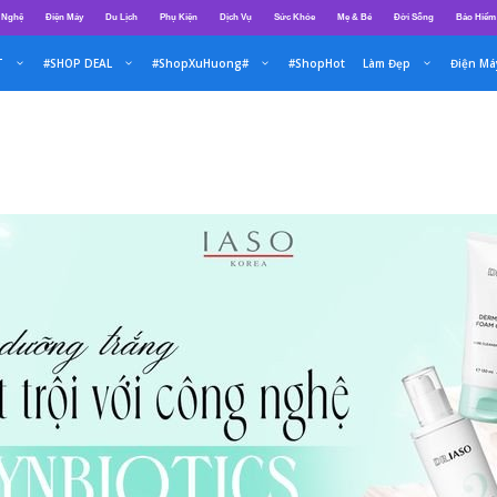
 Nghệ
Điện Máy
Du Lịch
Phụ Kiện
Dịch Vụ
Sức Khỏe
Mẹ & Bé
Đời Sống
Bảo Hiểm
T
#SHOP DEAL
#ShopXuHuong#
#ShopHot
Làm Đẹp
Điện Má