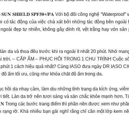
𝐨̛́𝐢 𝐒𝐏𝐅𝟓𝟎+/𝐏𝐀 𝐈𝐀𝐒𝐎 𝐒𝐔𝐍 𝐒𝐇𝐈𝐄𝐋𝐃 𝐒𝐏𝐅𝟓𝟎+/𝐏𝐀 Với bộ đôi côn
khi có tác động của việc chà xát bởi những tác động bên ngoà
 ngoài đẹp tự nhiên, không gây dính rít, vệt trắng hay vón s
n da và thoa đều trước khi ra ngoài ít nhất 20 phút. Nhớ mang 
oài trời. – CẤP ẨM – PHỤC HỒI TRONG 1 CHU TRÌNH Cuộc sốn
ây phút 1 cách hiệu quả nhất? Cùng IASO đưa ngày DR IASO CI
 độ ẩm tối ưu, cũng như khóa chặt độ ẩm trong da.
c hồi da nhạy cảm, làm dịu những tình trạng da kích ứng, viê
ời tiết. Làn da trở nên tươi sáng và săn chắc khỏe mạnh hơn. 
𝐋𝐀̀𝐍 𝐃𝐀 𝐁𝐀̣𝐍 Trong các bước trang điểm thì phần nền được xem 
 rạng rỡ. Khá nhiều bạn gái nghĩ rằng chỉ cần một lớp kem nề