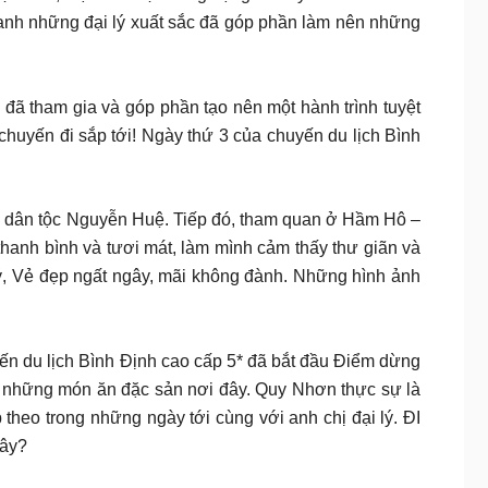
 danh những đại lý xuất sắc đã góp phần làm nên những
đã tham gia và góp phần tạo nên một hành trình tuyệt
huyến đi sắp tới! Ngày thứ 3 của chuyến du lịch Bình
ng dân tộc Nguyễn Huệ. Tiếp đó, tham quan ở Hầm Hô –
hanh bình và tươi mát, làm mình cảm thấy thư giãn và
lý, Vẻ đẹp ngất ngây, mãi không đành. Những hình ảnh
ió cùng IASO Chuyến du lịch Bình Định cao cấp 5* đã bắt đầu Điểm dừng
 những món ăn đặc sản nơi đây. Quy Nhơn thực sự là
theo trong những ngày tới cùng với anh chị đại lý. ĐI
đây?