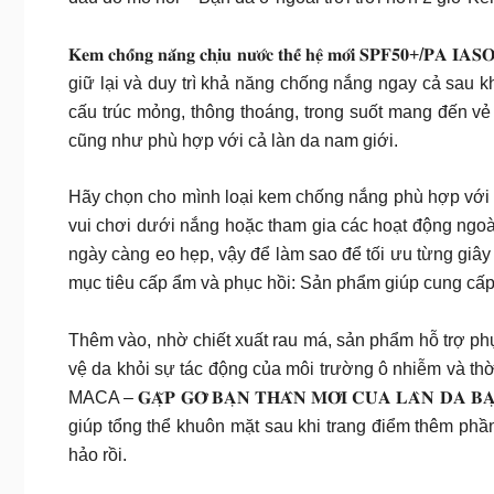
𝐊𝐞𝐦 𝐜𝐡𝐨̂́𝐧𝐠 𝐧𝐚̆́𝐧𝐠 𝐜𝐡𝐢̣𝐮 𝐧𝐮̛𝐨̛́𝐜 𝐭𝐡𝐞̂́ 𝐡𝐞̣̂ 𝐦
giữ lại và duy trì khả năng chống nắng ngay cả sau 
cấu trúc mỏng, thông thoáng, trong suốt mang đến vẻ
cũng như phù hợp với cả làn da nam giới.
Hãy chọn cho mình loại kem chống nắng phù hợp với là
vui chơi dưới nắng hoặc tham gia các hoạt động ng
ngày càng eo hẹp, vậy để làm sao để tối ưu từng gi
mục tiêu cấp ẩm và phục hồi: Sản phẩm giúp cung cấp
Thêm vào, nhờ chiết xuất rau má, sản phẩm hỗ trợ phụ
vệ da khỏi sự tác động của môi trường ô nhiễm và th
MACA – 𝐆𝐀̣̆𝐏 𝐆𝐎̛̃ 𝐁𝐀̣𝐍 𝐓𝐇𝐀̂𝐍 𝐌𝐎̛́𝐈 𝐂𝐔̉𝐀 
giúp tổng thể khuôn mặt sau khi trang điểm thêm phần
hảo rồi.