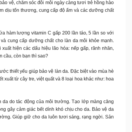
bảo vệ, chăm sóc đôi môi ngày càng tươi trẻ hồng hào
m dịu tổn thương, cung cấp độ ẩm và các dưỡng chất
a hàm lượng vitamin C gấp 200 lần táo, 5 lần so với
ạo và cung cấp dưỡng chất cho làn da môi khỏe mạnh.
xuất hiện các dấu hiệu lão hóa: nếp gấp, rãnh nhăn,
àn cầu, còn bạn thì sao?
 thiết yếu giúp bảo vệ làn da. Đặc biệt vào mùa hè
uất từ cây tre, việt quất và 8 loại hoa khác như: hoa
àn da do tác động của môi trường. Tạo lớp màng căng
ng gây cảm giác bết dính khó chịu cho da. Bảo vệ da
rường. Giúp giữ cho da luôn tươi sáng, rạng ngời. Sản