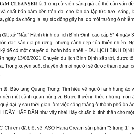
𝐍 𝐅𝐎𝐀𝐌 𝐂𝐋𝐄𝐀𝐍𝐒𝐄𝐑 là 1 ứng cử viên sáng giá có thể cân
n và chất bẩn bám bền trên da, cho làn da lập tức tươi sáng,
 giúp da chống lại sự tác động gây hại do môi trường ô nhiễm
𝐥𝐨 – Khám phá vùng đất xứ “Nẫu” Hành trình du lịch Bình Định cao cấp 5
ón đặc sản địa phương, những cảnh đẹp của thiên nhiên. Nghỉ
n bị kỹ để có một chuyến đi hoàn hảo nhé!! – DU LỊCH BÌN
ày 13/06/2021 Chuyến du lịch Bình Định sắp tới, được tổ c
ua. Trong xuyên suốt chuyến đi mọi người sẽ được tham quan c
.
inh tế. Bảo tàng Quang Trung: Tìm hiểu về người anh hùng áo 
ạo nên một cảnh quan hùng vĩ. Được thưởng thức những món 
ho quý đại lý sau thời gian làm việc căng thẳng ở thành phố ồ
ĐẦY HẤP DẪN như vậy nhé! Hãy chuẩn bị tinh thần cho một hà
m đã biết về IASO Hana Cream sản phẩm “3 trong 1” này