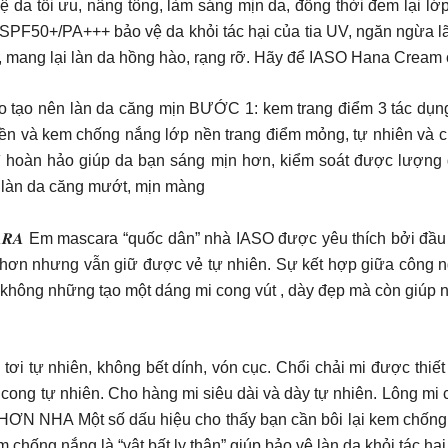
 vệ da tối ưu, nâng tông, làm sáng mịn da, đồng thời đem lại 
. SPF50+/PA+++ bảo vệ da khỏi tác hại của tia UV, ngăn ngừa 
 mang lại làn da hồng hào, rạng rỡ. Hãy để IASO Hana Cream 
 Bước cơ bản hoàn hảo tạo nên làn da căng mịn BƯỚC 1: kem trang điểm
 nền và kem chống nắng lớp nền trang điểm mỏng, tự nhiên và
hoàn hảo giúp da bạn sáng mịn hơn, kiểm soát được lượng dầ
i, làn da căng mướt, mịn màng
𝑻𝑻𝑹𝑨𝑪𝑻𝑰𝑽𝑬 𝑴𝑨𝑺𝑪𝑨𝑹𝑨 Em mascara “quốc dân” nhà IASO được yêu t
hơn nhưng vẫn giữ được vẻ tự nhiên. Sự kết hợp giữa công ngh
i, không những tạo một dáng mi cong vút , dày đẹp mà còn giúp 
 tơi tự nhiên, không bết dính, vón cục. Chổi chải mi được thi
 cong tự nhiên. Cho hàng mi siêu dài và dày tự nhiên. Lông mi 
A Một số dấu hiệu cho thấy bạn cần bôi lại kem chống nắ
 chống nắng là “vật bất ly thân” giúp bảo vệ làn da khỏi tác h