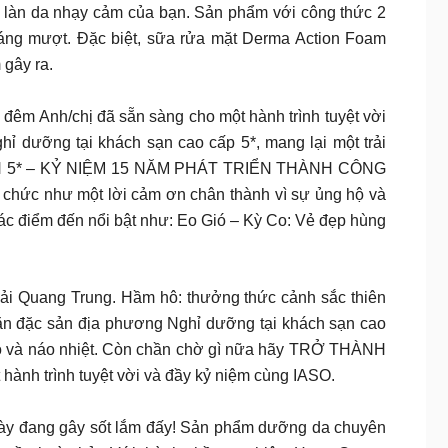
 vấn đề làn da nhạy cảm của bạn. Sản phẩm với công thức 2
 láng mượt. Đặc biệt, sữa rửa mặt Derma Action Foam
 gây ra.
* 4 ngày 3 đêm Anh/chị đã sẵn sàng cho một hành trình tuyệt vời
 dưỡng tại khách sạn cao cấp 5*, mang lại một trải
H ĐỊNH 5* – KỶ NIỆM 15 NĂM PHÁT TRIỂN THÀNH CÔNG
hức như một lời cảm ơn chân thành vì sự ủng hộ và
ác điểm đến nổi bật như: Eo Gió – Kỳ Co: Vẻ đẹp hùng
vải Quang Trung. Hầm hô: thưởng thức cảnh sắc thiên
ăn đặc sản địa phương Nghỉ dưỡng tại khách sạn cao
n ào và náo nhiệt. Còn chần chờ gì nữa hãy TRỞ THÀNH
nh trình tuyệt vời và đầy kỷ niệm cùng IASO.
 đang gây sốt lắm đấy! Sản phẩm dưỡng da chuyên