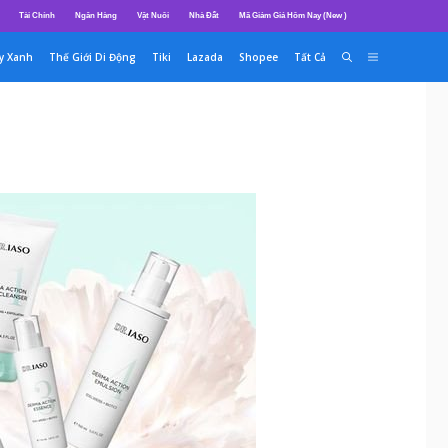
Tài Chính
Ngân Hàng
Vật Nuôi
Nhà Đất
Mã Giảm Giá Hôm Nay (New )
y Xanh
Thế Giới Di Động
Tiki
Lazada
Shopee
Tất Cả