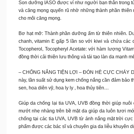
Son dưỡng IASO được ví như người bạn thân trong túi
và căng mọng quyến rũ nhờ những thành phần thiên 
cho môi căng mọng.
Bơ hạt mỡ: Thành phần dưỡng ẩm từ thiên nhiên. Dưỡ
chanh, vitamin E gấp 5 lần so với kiwi và chứa các
Tocopherol, Tocopheryl Acetate: với hàm lượng Vita
đồng thời cải thiện lưu thông và tái tạo làn da mạnh m
– CHỐNG NẮNG TIỆN LỢI – ĐÓN HÈ CỰC CHÁY Dù bạn đa
này, tần suất sử dụng kem chống nắng cần đảm bảo thư
sen, hoa diên vỹ, hoa ly ly , hoa thủy tiên…
Giúp da chống lại tia UVA, UVB đồng thời giúp nuôi
mướt nhẹ nhàng trên bề mặt da giúp da luôn tươi mớ
chống tại các tia UVA, UVB từ ánh nắng mặt trời cực 
phẩm được các bác sĩ và chuyên gia da liễu khuyên d