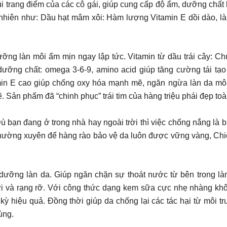
 trang điểm của các cô gái, giúp cung cấp độ ẩm, dưỡng chất 
nhiên như: Dầu hạt mâm xôi: Hàm lượng Vitamin E dồi dào, là
ng làn môi ẩm mịn ngay lập tức. Vitamin từ dầu trái cây: Chứ
 dưỡng chất: omega 3-6-9, amino acid giúp tăng cường tái t
min E cao giúp chống oxy hóa mạnh mẽ, ngăn ngừa làn da môi 
ẽ. Sản phẩm đã “chinh phục” trái tim của hàng triệu phái đẹp to
ng ở trong nhà hay ngoài trời thì việc chống nắng là bước
ờng xuyên để hàng rào bảo vệ da luôn được vững vàng, Chiết x
 dưỡng làn da. Giúp ngăn chặn sự thoát nước từ bên trong l
i và rạng rỡ. Với công thức dạng kem sữa cực nhẹ nhàng khô
kỳ hiệu quả. Đồng thời giúp da chống lại các tác hại từ môi t
ùng.