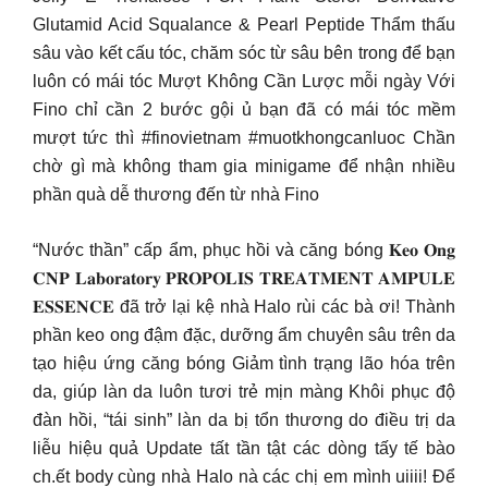
Glutamid Acid Squalance & Pearl Peptide Thẩm thấu
sâu vào kết cấu tóc, chăm sóc từ sâu bên trong để bạn
luôn có mái tóc Mượt Không Cần Lược mỗi ngày Với
Fino chỉ cần 2 bước gội ủ bạn đã có mái tóc mềm
mượt tức thì #finovietnam #muotkhongcanluoc Chần
chờ gì mà không tham gia minigame để nhận nhiều
phần quà dễ thương đến từ nhà Fino
“Nước thần” cấp ẩm, phục hồi và căng bóng 𝐊𝐞𝐨 𝐎𝐧𝐠
𝐂𝐍𝐏 𝐋𝐚𝐛𝐨𝐫𝐚𝐭𝐨𝐫𝐲 𝐏𝐑𝐎𝐏𝐎𝐋𝐈𝐒 𝐓𝐑𝐄𝐀𝐓𝐌𝐄𝐍𝐓 𝐀𝐌𝐏𝐔𝐋𝐄
𝐄𝐒𝐒𝐄𝐍𝐂𝐄 đã trở lại kệ nhà Halo rùi các bà ơi! Thành
phần keo ong đậm đặc, dưỡng ẩm chuyên sâu trên da
tạo hiệu ứng căng bóng Giảm tình trạng lão hóa trên
da, giúp làn da luôn tươi trẻ mịn màng Khôi phục độ
đàn hồi, “tái sinh” làn da bị tổn thương do điều trị da
liễu hiệu quả Update tất tần tật các dòng tấy tế bào
ch.ết body cùng nhà Halo nà các chị em mình uiiii! Để