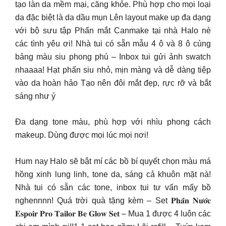
tạo làn da mềm mại, căng khỏe. Phù hợp cho mọi loại
da đặc biệt là da dầu mụn Lên layout make up đa dạng
với bộ sưu tập Phấn mắt Canmake tại nhà Halo nè
các tình yêu ơi! Nhà tui có sẵn mẫu 4 ô và 8 ô cùng
bảng màu siu phong phú – Inbox tui gửi ảnh swatch
nhaaaa! Hạt phấn siu nhỏ, mịn màng và dễ dàng tiệp
vào da hoàn hảo Tạo nên đôi mắt đẹp, rực rỡ và bắt
sáng như ý
Đa dạng tone màu, phù hợp với nhìu phong cách
makeup. Dùng được mọi lúc mọi nơi!
Hum nay Halo sẽ bật mí các bồ bí quyết chọn màu má
hồng xinh lung linh, tone da, sáng cả khuôn mặt nà!
Nhà tui có sẵn các tone, inbox tui tư vấn mấy bồ
nghennnn! Quá trời quà tặng kèm – Set 𝐏𝐡𝐚̂́𝐧 𝐍𝐮̛𝐨̛́𝐜
𝐄𝐬𝐩𝐨𝐢𝐫 𝐏𝐫𝐨 𝐓𝐚𝐢𝐥𝐨𝐫 𝐁𝐞 𝐆𝐥𝐨𝐰 𝐒𝐞𝐭 – Mua 1 được 4 luôn các