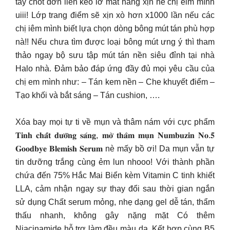
tay chốt đơn liền kẻo lỡ mất hàng xịn nè chị elm mình
uiii! Lớp trang điểm sẽ xịn xò hơn x1000 lần nếu các
chị iêm mình biết lựa chọn dòng bông mút tán phù hợp
nà!! Nếu chưa tìm được loại bông mút ưng ý thì tham
thảo ngay bộ sưu tập mút tán nền siêu đỉnh tại nhà
Halo nhà. Đảm bảo đáp ứng đầy đủ mọi yêu cầu của
chị em mình như: – Tán kem nền – Che khuyết điểm –
Tạo khối và bắt sáng – Tán cushion, ….
Xóa bay mọi tự ti về mụn và thâm nám với cực phẩm
𝐓𝐢𝐧𝐡 𝐜𝐡𝐚̂́𝐭 𝐝𝐮̛𝐨̛̃𝐧𝐠 𝐬𝐚́𝐧𝐠, 𝐦𝐨̛̀ 𝐭𝐡𝐚̂𝐦 𝐦𝐮̣𝐧 𝐍𝐮𝐦𝐛𝐮𝐳𝐢𝐧 𝐍𝐨.𝟓
𝐆𝐨𝐨𝐝𝐛𝐲𝐞 𝐁𝐥𝐞𝐦𝐢𝐬𝐡 𝐒𝐞𝐫𝐮𝐦 nè mấy bồ ơi! Da mụn vẫn tự
tin dưỡng trắng cùng ẻm lun nhooo! Với thành phần
chứa đến 75% Hắc Mai Biển kèm Vitamin C tinh khiết
LLA, cảm nhận ngay sự thay đổi sau thời gian ngắn
sử dụng Chất serum mỏng, nhẹ dạng gel dễ tán, thẩm
thấu nhanh, không gây nặng mặt Có thêm
Niacinamide hỗ trợ làm đều màu da. Kết hợp cùng B5