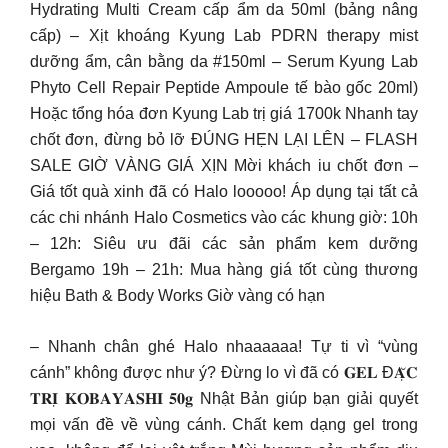
Hydrating Multi Cream cấp ẩm da 50ml (bảng nâng
cấp) – Xịt khoáng Kyung Lab PDRN therapy mist
dưỡng ẩm, cân bằng da #150ml – Serum Kyung Lab
Phyto Cell Repair Peptide Ampoule tế bào gốc 20ml)
Hoặc tổng hóa đơn Kyung Lab trị giá 1700k Nhanh tay
chốt đơn, đừng bỏ lỡ ĐÚNG HẸN LẠI LÊN – FLASH
SALE GIỜ VÀNG GIÁ XỊN Mời khách iu chốt đơn –
Giá tốt quà xinh đã có Halo looooo! Áp dụng tại tất cả
các chi nhánh Halo Cosmetics vào các khung giờ: 10h
– 12h: Siêu ưu đãi các sản phẩm kem dưỡng
Bergamo 19h – 21h: Mua hàng giá tốt cùng thương
hiệu Bath & Body Works Giờ vàng có hạn
– Nhanh chân ghé Halo nhaaaaaa! Tự ti vì “vùng
cánh” không được như ý? Đừng lo vì đã có 𝐆𝐄𝐋 Đ𝐀̣̆𝐂
𝐓𝐑𝐈̣ 𝐊𝐎𝐁𝐀𝐘𝐀𝐒𝐇𝐈 𝟓𝟎𝐠 Nhật Bản giúp bạn giải quyết
mọi vấn đề về vùng cánh. Chất kem dạng gel trong