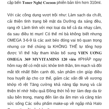
cập bến 𝐓𝐨𝐧𝐞𝐫 𝐍𝐠𝐡𝐞̣̂ 𝐂𝐨𝐜𝐨𝐨𝐧 phiên bản lớn hơn 310ml.
Với các công dụng vượt trội như: Làm sạch da ch.ết,
cải thiện tình trạng bề mặt da Dưỡng da sáng đều,
rạng rỡ Lành tính với mọi loại da kể cả da nhạy cảm,
da sau điều trị mụn! Có thể mí bà không biết nhưng
OMEGA 3-6-9 là các axit béo đóng vai trò quan trọng
nhưng cơ thể chúng ta KHÔNG THỂ tự tổng hợp
được Vì thế hãy tham khảo bổ sung 𝐕𝐈𝐄̂𝐍 𝐔𝐎̂́𝐍𝐆
𝐎𝐌𝐄𝐆𝐀 𝟑𝟔𝟗 𝐌𝐘𝐕𝐈𝐓𝐀𝐌𝐈𝐍𝐒 𝟏𝟐𝟎 𝐯𝐢𝐞̂𝐧 #PHÁP ngay
hôm nay để có một sức khỏe tinh thần, tim mạch và đôi
mắt tốt nhất! Bên cạnh đó, sản phẩm còn giúp điều
hoa huyết áp cho cơ thể, giảm các vấn đề về xương
khớp rõ rệt Tăng cường khả năng tập trung và cải
thiện trí nhớ hiệu quả Đồng thời hỗ trợ làm đẹp da từ
sâu bên trong, mang đến làn da ẩm mịn và căng tràn
sức sống Các siêu phẩm make-up về ngập nhà Halo