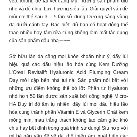
veo, không để lại vệt trắng Mùi hương sản phẩm dịu
nhẹ và dễ chịu. Lưu hương siêu lâu. Giải quyết vấn đề
mùi cơ thể sau 3 – 5 lần sử dụng Dưỡng sáng vùng
da dưới cánh tay. Đặc biệt, dù bạn có hoạt động thể
thao nhiều hay tắm rửa cũng không làm mất tác dụng
của sản phẩm đâu nha~~~~
Sở hữu làn da căng mọi khỏe khoắn như ý, đẩy lùi
hiệu quả các dấu hiệu lão hóa cùng Kem Dưỡng
L’Oreal Revitalift Hyaluronic Acid Plumping Cream
Day mới cập bến nhà tui nà! Sản phẩm nổi bật với
những ưu điểm không thể bỏ lỡ: Phân tử Hyaluron
nhỏ hơn 50 lần được sản xuất bởi công nghệ Micro-
HA Duy trì độ ẩm tự nhiên, đẩy lùi mọi dấu hiệu lão
hóa cùng thành phần Vitamin E và Glycerin Chất kem
mỏng mịn, màu trắng thạch không tạo cảm giác khó
chịu hay bết dính trong quá trình sử dụng! Siu hợp với
mí bà gặp vấn đề về da khô thiếu ẩm, xuất hiện các