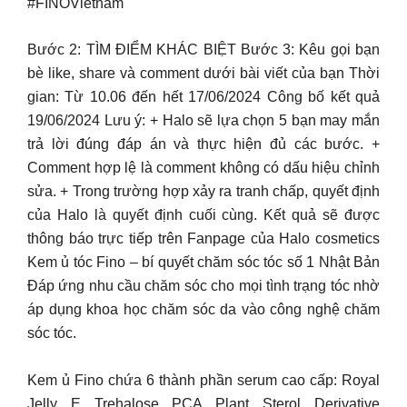
#FINOVietnam
Bước 2: TÌM ĐIỂM KHÁC BIỆT Bước 3: Kêu gọi bạn
bè like, share và comment dưới bài viết của bạn Thời
gian: Từ 10.06 đến hết 17/06/2024 Công bố kết quả
19/06/2024 Lưu ý: + Halo sẽ lựa chọn 5 bạn may mắn
trả lời đúng đáp án và thực hiện đủ các bước. +
Comment hợp lệ là comment không có dấu hiệu chỉnh
sửa. + Trong trường hợp xảy ra tranh chấp, quyết định
của Halo là quyết định cuối cùng. Kết quả sẽ được
thông báo trực tiếp trên Fanpage của Halo cosmetics
Kem ủ tóc Fino – bí quyết chăm sóc tóc số 1 Nhật Bản
Đáp ứng nhu cầu chăm sóc cho mọi tình trạng tóc nhờ
áp dụng khoa học chăm sóc da vào công nghệ chăm
sóc tóc.
Kem ủ Fino chứa 6 thành phần serum cao cấp: Royal
Jelly E Trehalose PCA Plant Sterol Derivative