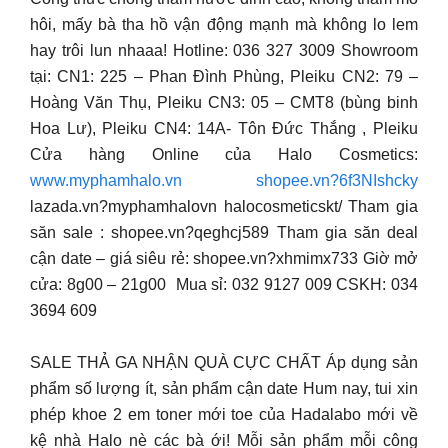
hôi, mấy bà tha hồ vận động mạnh mà không lo lem
hay trôi lun nhaaa! Hotline: ‎036 327 3009 Showroom
tại: CN1: 225 – Phan Đình Phùng, Pleiku CN2: 79 –
Hoàng Văn Thụ, Pleiku CN3: 05 – CMT8 (bùng binh
Hoa Lư), Pleiku CN4: 14A- Tôn Đức Thắng , Pleiku
Cửa hàng Online của Halo Cosmetics:
www.myphamhalo.vn
shopee.vn?6f3NIshcky
lazada.vn?myphamhalovn halocosmeticskt/ Tham gia
săn sale : shopee.vn?qeghcj589 Tham gia săn deal
cận date – giá siêu rẻ: shopee.vn?xhmimx733 Giờ mở
cửa: 8g00 – 21g00 ‎ Mua sỉ: 032 9127 009 CSKH: 034
3694 609
SALE THẢ GA NHẬN QUÀ CỰC CHẤT Áp dụng sản
phẩm số lượng ít, sản phẩm cận date Hum nay, tui xin
phép khoe 2 em toner mới toe của Hadalabo mới về
kệ nhà Halo nè các bà ới! Mỗi sản phẩm mỗi công