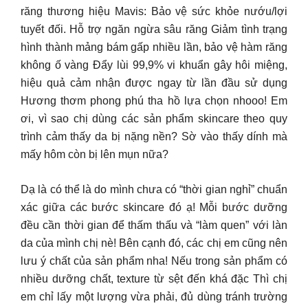
răng thương hiệu Mavis: Bảo vệ sức khỏe nướu/lợi
tuyết đối. Hỗ trợ ngăn ngừa sâu răng Giảm tình trạng
hình thành mảng bám gấp nhiều lần, bảo vệ hàm răng
không ố vàng Đẩy lùi 99,9% vi khuẩn gây hôi miệng,
hiệu quả cảm nhận được ngay từ lần đầu sử dụng
Hương thơm phong phú tha hồ lựa chọn nhooo! Em
ơi, vì sao chị dùng các sản phẩm skincare theo quy
trình cảm thấy da bị nặng nền? Sờ vào thấy dính mà
mấy hôm còn bị lên mụn nữa?
Dạ là có thể là do mình chưa có “thời gian nghỉ” chuẩn
xác giữa các bước skincare đó ạ! Mỗi bước dưỡng
đều cần thời gian để thấm thấu và “làm quen” với làn
da của mình chị nè! Bên cạnh đó, các chị em cũng nên
lưu ý chất của sản phẩm nha! Nếu trong sản phẩm có
nhiều dưỡng chất, texture từ sệt đến khá đặc Thì chị
em chỉ lấy một lượng vừa phải, đủ dùng tránh trường