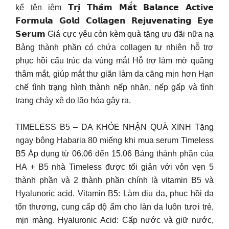
kể tên iêm 𝗧𝗿𝗶̣ 𝗧𝗵𝗮̂𝗺 𝗠𝗮̆́𝘁 𝗕𝗮𝗹𝗮𝗻𝗰𝗲 𝗔𝗰𝘁𝗶𝘃𝗲
𝗙𝗼𝗿𝗺𝘂𝗹𝗮 𝗚𝗼𝗹𝗱 𝗖𝗼𝗹𝗹𝗮𝗴𝗲𝗻 𝗥𝗲𝗷𝘂𝘃𝗲𝗻𝗮𝘁𝗶𝗻𝗴 𝗘𝘆𝗲
𝗦𝗲𝗿𝘂𝗺 Giá cực yêu còn kèm quà tặng ưu đãi nữa nạ
Bảng thành phần có chứa collagen tự nhiên hỗ trợ
phục hồi cấu trúc da vùng mắt Hỗ trợ làm mờ quầng
thâm mắt, giúp mắt thư giãn làm da căng mịn hơn Hạn
chế tình trạng hình thành nếp nhăn, nếp gấp và tình
trạng chảy xệ do lão hóa gây ra.
TIMELESS B5 – DA KHỎE NHẬN QUÀ XINH Tặng
ngay bông Habaria 80 miếng khi mua serum Timeless
B5 Áp dụng từ 06.06 đến 15.06 Bảng thành phần của
HA + B5 nhà Timeless được tối giản với vỏn vẹn 5
thành phần và 2 thành phần chính là vitamin B5 và
Hyalunoric acid. Vitamin B5: Làm dịu da, phục hồi da
tổn thương, cung cấp độ ẩm cho làn da luôn tươi trẻ,
mịn màng. Hyaluronic Acid: Cấp nước và giữ nước,