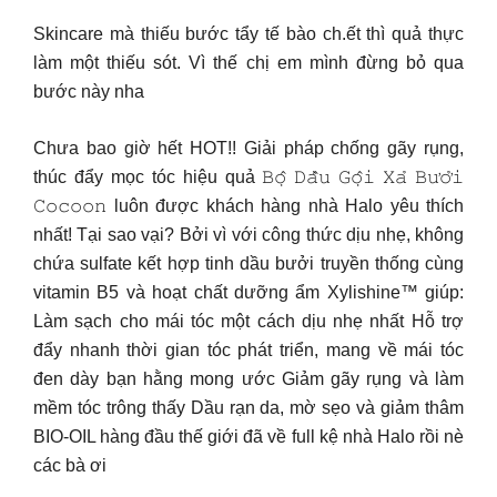
Skincare mà thiếu bước tẩy tế bào ch.ết thì quả thực
làm một thiếu sót. Vì thế chị em mình đừng bỏ qua
bước này nha
Chưa bao giờ hết HOT!! Giải pháp chống gãy rụng,
thúc đẩy mọc tóc hiệu quả 𝙱𝚘̣̂ 𝙳𝚊̂̀𝚞 𝙶𝚘̣̂𝚒 𝚇𝚊̉ 𝙱𝚞̛𝚘̛̉𝚒
𝙲𝚘𝚌𝚘𝚘𝚗 luôn được khách hàng nhà Halo yêu thích
nhất! Tại sao vại? Bởi vì với công thức dịu nhẹ, không
chứa sulfate kết hợp tinh dầu bưởi truyền thống cùng
vitamin B5 và hoạt chất dưỡng ẩm Xylishine™ giúp:
Làm sạch cho mái tóc một cách dịu nhẹ nhất Hỗ trợ
đẩy nhanh thời gian tóc phát triển, mang về mái tóc
đen dày bạn hằng mong ước Giảm gãy rụng và làm
mềm tóc trông thấy Dầu rạn da, mờ sẹo và giảm thâm
BIO-OIL hàng đầu thế giới đã về full kệ nhà Halo rồi nè
các bà ơi