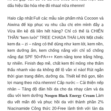
dấu hiệu lão hóa nhẹ đó nhaa! nữa nhennn!
Halo cập nhật Full các mẫu sản phẩm nhà Cocoon và
Aiwina để kịp phục vụ nhu cầu chị elm mình đây ạ
Vừa lên kệ đã liền hết hàng? Chỉ có thể là CHIẾN
THẦN “kem lười” TREE CHADA THÁI LAN Một chiếc
kem đa – zi – năng có thể dùng như kem lót, kem nền,
kem dưỡng ẩm, kem chống nắng với chỉ số chống
nắng đạt SPF 50+PA+++ Kem nâng tone trắng hồng,
tự nhiên. Finish đẹp mê, chất kem thì mỏng nhẹ thẩm
thấu nhanh vào da không để lộ vân xí nào! Rút ngắn
thời gian trang điểm, dưỡng da. Thiết kế thỏ gọn, tiện
lợi mang theo nữa nhennn! Cấp nước – Cải thiện nếp
nhăn – Tăng độ đàn hồi da cho da nhạy cảm và da
dầu với kem dưỡng 𝐍𝐞𝐨𝐠𝐞𝐧 𝐁𝐥𝐚𝐜𝐤 𝐄𝐧𝐞𝐫𝐠𝐲 𝐂𝐫𝐞𝐚𝐦 Làm
dịu vết mẩn đỏ và phục hồi da với thành phần 2%
Niacinamide Công thức 20-Free lành tính với làn da