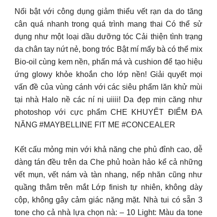
Nổi bật với công dụng giảm thiểu vết rạn da do tăng
cân quá nhanh trong quá trình mang thai Có thể sử
dụng như một loại dầu dưỡng tóc Cải thiện tình trạng
da chân tay nứt nẻ, bong tróc Bật mí mấy bà có thể mix
Bio-oil cùng kem nền, phấn má và cushion để tạo hiệu
ứng glowy khỏe khoắn cho lớp nền! Giải quyết mọi
vấn đề của vùng cánh với các siêu phẩm lăn khử mùi
tại nhà Halo nề các ní nị uiiii! Da đẹp mịn căng như
photoshop với cực phẩm CHE KHUYẾT ĐIỂM ĐA
NĂNG #MAYBELLINE FIT ME #CONCEALER
Kết cấu mỏng mịn với khả năng che phủ đỉnh cao, dễ
dàng tán đều trên da Che phủ hoàn hảo kể cả những
vết mụn, vết nám và tàn nhang, nếp nhăn cũng như
quầng thâm trên mắt Lớp finish tự nhiên, không dày
cộp, không gây cảm giác nặng mặt. Nhà tui có sẵn 3
tone cho cả nhà lựa chọn nà: – 10 Light: Màu da tone