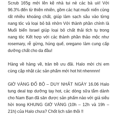
Scrub 165g mới lên kệ nhà tui nè các bà uii! Với
96.3% đến từ thiên nhiên, gồm các hạt muối niển cùng
rất nhiều khoáng chất, giúp làm sạch sâu vào từng
nang tóc và loại bỏ bã nhờn Với thành phần chính là
Muối biển Israel giúp loại bỏ chất thải tích tụ trong
nang tóc Kết hợp với các thành phần thảo mộc như
rosemary, rễ gừng, húng quế, oregano làm cung cấp
dưỡng chất cho da đầu!
Hàng về hàng về, tràn trề ưu đãi. Halo mời chị em
cùng cập nhật các sản phẩm mới hot hit nhennnn!
GIỜ VÀNG ĐỔ BỘ – DUY NHẤT NGÀY 16.06 Halo
tung deal top dưỡng tay hot, các dòng sữa tắm dành
cho Nam Bạn đã săn được sản phẩm nào với giá siêu
hời trong KHUNG GIỜ VÀNG (10h – 12h và 19h –
21h) của Halo chưa? Chốt lịch săn thôi !!