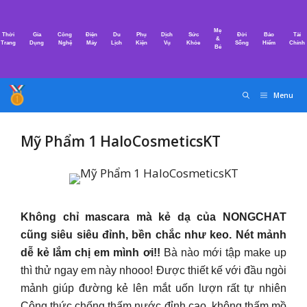
Chuyển
đến
Mẹ
Thời
Gia
Công
Điện
Du
Phụ
Dịch
Sức
Đời
Bảo
Tài
nội
&
Trang
Dụng
Nghệ
Máy
Lịch
Kiện
Vụ
Khỏe
Sống
Hiểm
Chính
Bé
dung
Menu
Mỹ Phẩm 1 HaloCosmeticsKT
Không chỉ mascara mà kẻ dạ của NONGCHAT
cũng siêu siêu đỉnh, bền chắc như keo. Nét mảnh
dễ kẻ lắm chị em mình ơi!!
Bà nào mới tập make up
thì thử ngay em này nhooo! Được thiết kế với đầu ngòi
mảnh giúp đường kẻ lên mắt uốn lượn rất tự nhiên
Công thức chống thấm nước đỉnh cao, không thấm mồ