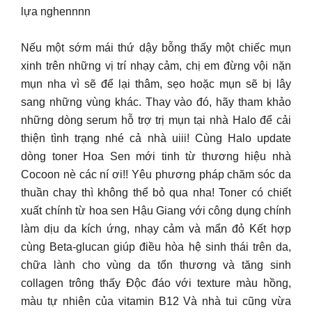
lựa nghennnn
Nếu một sớm mái thứ dậy bỗng thấy một chiếc mụn
xinh trên những vị trí nhạy cảm, chị em đừng vội nặn
mụn nha vì sẽ để lại thâm, sẹo hoặc mụn sẽ bị lây
sang những vùng khác. Thay vào đó, hãy tham khảo
những dòng serum hỗ trợ trị mụn tại nhà Halo để cải
thiện tình trạng nhé cả nhà uiii! Cùng Halo update
dòng toner Hoa Sen mới tinh từ thương hiệu nhà
Cocoon nè các ní ơi!! Yêu phương pháp chăm sóc da
thuần chay thì không thể bỏ qua nha! Toner có chiết
xuất chính từ hoa sen Hậu Giang với công dụng chính
làm dịu da kích ứng, nhạy cảm và mẩn đỏ Kết hợp
cùng Beta-glucan giúp điều hòa hệ sinh thái trên da,
chữa lành cho vùng da tổn thương và tăng sinh
collagen trông thấy Độc đáo với texture màu hồng,
màu tự nhiên của vitamin B12 Và nhà tui cũng vừa