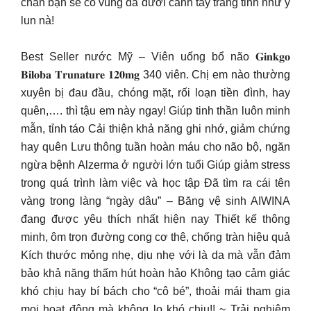
chắn bạn sẽ có vùng da dưới cánh tay trắng tinh như ý
lun nà!
Best Seller nước Mỹ – Viên uống bổ não 𝐆𝐢𝐧𝐤𝐠𝐨
𝐁𝐢𝐥𝐨𝐛𝐚 𝐓𝐫𝐮𝐧𝐚𝐭𝐮𝐫𝐞 𝟏𝟐𝟎𝐦𝐠 340 viên. Chị em nào thường
xuyên bị đau đầu, chóng mặt, rối loạn tiền đình, hay
quên,…. thì tậu em này ngay! Giúp tinh thần luôn minh
mẫn, tỉnh táo Cải thiện khả năng ghi nhớ, giảm chứng
hay quên Lưu thông tuần hoàn máu cho não bộ, ngăn
ngừa bệnh Alzerma ở người lớn tuổi Giúp giảm stress
trong quá trình làm việc và học tập Đã tìm ra cái tên
vàng trong làng “ngày dâu” – Băng vệ sinh AIWINA
đang được yêu thích nhất hiện nay Thiết kế thông
minh, ôm trọn đường cong cơ thê, chống tràn hiệu quả
Kích thước mỏng nhẹ, dịu nhẹ với là da mà vẫn đảm
bảo khả năng thấm hút hoàn hảo Không tạo cảm giác
khó chịu hay bí bách cho “cô bé”, thoải mái tham gia
mọi hoạt động mà không lo khó chịu!! ~ Trải nghiệm