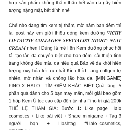
hợp sản phẩm không thẩm thấu hết vào da gây hiện
tượng nặng mặt, bết dính nhé
Chế nào đang tìm kem trị thâm, mờ nám ban đêm thì
lại post này em giới thiệu dòng kem dưỡng 𝑽𝑰𝑪𝑯𝒀
𝑳𝑰𝑭𝑻𝑨𝑪𝑻𝑰𝑽 𝑪𝑶𝑳𝑳𝑨𝑮𝑬𝑵 𝑺𝑷𝑬𝑪𝑰𝑨𝑳𝑰𝑺𝑻 𝑵𝑰𝑮𝑯𝑻- 𝑵𝑼𝑰𝑻
𝑪𝑹𝑬𝑨𝑴 nhen!! Dùng là mê liền Kem dưỡng phục hồi
tái tạo làn da chuyên biệt cho ban đêm, cải thiện tình
trạng không đều màu da hiệu quả Bảo vệ da khỏi hiện
tượng oxy hóa tối ưu nhất Kích thích tăng collgen tự
nhiên, mờ nhăn và chống lão hóa da. [MINIGAME]
FINO X HALO : TÌM ĐIỂM KHÁC BIỆT Quà tặng: 5
phần quà dành cho 5 bạn may mắn, mỗi giải bao gồm
1 hộp Kem Ủ tóc cao cấp đến từ nhà Fino trị giá 209k
THỂ LỆ THAM GIA: Bước 1: Like page Halo
cosmetics + Like bài viết + Share minigame + Tag 3
người bạn + Hashtag #Halo_cosmetics,