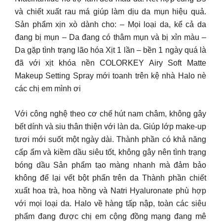
và chiết xuất rau má giúp làm dịu da mụn hiệu quả.
Sản phẩm xịn xò dành cho: – Mọi loại da, kể cả da
đang bị mụn – Da đang có thâm mụn và bị xỉn màu –
Da gặp tình trạng lão hóa Xịt 1 lần – bền 1 ngày quá là
đã với xịt khóa nền COLORKEY Airy Soft Matte
Makeup Setting Spray mới toanh trên kệ nhà Halo nè
các chị em mình ơi
Với công nghệ theo cơ chế hút nam châm, không gây
bết dính và siu thân thiện với làn da. Giúp lớp make-up
tươi mới suốt một ngày dài. Thành phần có khả năng
cấp ẩm và kiềm dầu siêu tốt, không gây nên tình trạng
bóng dầu Sản phẩm tạo màng nhanh mà đảm bảo
không để lại vết bột phấn trên da Thành phần chiết
xuất hoa trà, hoa hồng và Natri Hyaluronate phù hợp
với mọi loại da. Halo về hàng tấp nập, toàn các siêu
phẩm đang được chị em cộng đồng mạng đang mê