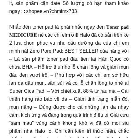
ít, sản phẩm cận date Số lượng có hạn tham khảo
ngay : : shopee.vn?xhmimx733
Nhắc đến toner pad là phải nhắc ngay đến 𝐓𝐨𝐧𝐞𝐫 𝐩𝐚𝐝
𝐌𝐄𝐃𝐈𝐂𝐔𝐁𝐄 nè các chị elm ơi!! Halo đã có sẵn trên kệ
2 lựa chọn phục vụ nhu cầu dưỡng da của chị em
mình nà! Zero Pore Pad: BEST SELLER của hãng với
– Là sản phẩm toner pad đầu tiên tại Hàn Quốc có
chứa BHA – Hỗ trợ thu nhỏ lỗ chân lông và giảm mụn
đầu đen vượt trội – Phù hợp với các chị em sở hữu
làn da dầu mụn, sần sùi và có lỗ chân lông to nhé ạ!
Super Cica Pad: – Với chiết xuất 88% từ rau má – Cải
thiện hàng rào bảo vệ da – Giảm tình trạng mẫn đỏ,
mụn nặng – Dùng được cho cả những làn da nhạy
cảm, kích ứng và đang trong quá trình điều trị Giải cứu
“sạm màu” vùng cánh không khó vì đã có mọi siu
phẩm nhà Halo lo. Chỉ cần kiên trì thức hiện, chắc