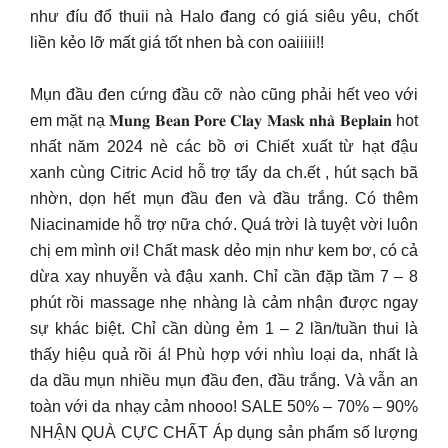
như đíu đổ thuii nà Halo đang có giá siêu yêu, chốt
liền kẻo lỡ mất giá tốt nhen bà con oaiiiii!!
Mụn đầu đen cứng đầu cỡ nào cũng phải hết veo với
em mặt nạ 𝐌𝐮𝐧𝐠 𝐁𝐞𝐚𝐧 𝐏𝐨𝐫𝐞 𝐂𝐥𝐚𝐲 𝐌𝐚𝐬𝐤 𝐧𝐡𝐚̀ 𝐁𝐞𝐩𝐥𝐚𝐢𝐧 hot
nhất năm 2024 nè các bồ ơi Chiết xuất từ hạt đậu
xanh cùng Citric Acid hỗ trợ tẩy da ch.ết , hút sạch bã
nhờn, dọn hết mụn đầu đen và đầu trắng. Có thêm
Niacinamide hỗ trợ nữa chớ. Quá trời là tuyệt vời luôn
chị em mình ơi! Chất mask dẻo mịn như kem bơ, có cả
dừa xay nhuyễn và đậu xanh. Chỉ cần đặp tầm 7 – 8
phút rồi massage nhẹ nhàng là cảm nhận được ngay
sự khác biệt. Chỉ cần dùng ẻm 1 – 2 lần/tuần thui là
thấy hiệu quả rồi á! Phù hợp với nhìu loại da, nhất là
da dầu mụn nhiều mụn đầu đen, đầu trắng. Và vẫn an
toàn với da nhạy cảm nhooo! SALE 50% – 70% – 90%
NHẬN QUÀ CỰC CHẤT Áp dụng sản phẩm số lượng