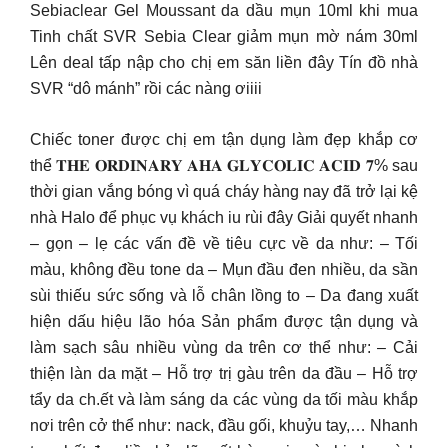
Sebiaclear Gel Moussant da dầu mụn 10ml khi mua
Tinh chất SVR Sebia Clear giảm mụn mờ nám 30ml
Lên deal tấp nập cho chị em săn liền đây Tín đồ nhà
SVR “dô mánh” rồi các nàng ơiiii
Chiếc toner được chị em tận dụng làm đẹp khắp cơ
thể 𝐓𝐇𝐄 𝐎𝐑𝐃𝐈𝐍𝐀𝐑𝐘 𝐀𝐇𝐀 𝐆𝐋𝐘𝐂𝐎𝐋𝐈𝐂 𝐀𝐂𝐈𝐃 𝟕% sau
thời gian vắng bóng vì quá cháy hàng nay đã trở lại kệ
nhà Halo để phục vụ khách iu rùi đây Giải quyết nhanh
– gọn – lẹ các vấn đề về tiêu cực về da như: – Tối
màu, không đều tone da – Mụn đầu đen nhiều, da sần
sùi thiếu sức sống và lỗ chân lồng to – Da đang xuất
hiện dấu hiệu lão hóa Sản phẩm được tận dụng và
làm sạch sâu nhiều vùng da trên cơ thể như: – Cải
thiện làn da mặt – Hỗ trợ trị gàu trên da đầu – Hỗ trợ
tẩy da ch.ết và làm sáng da các vùng da tối màu khắp
nơi trên cở thể như: nack, đầu gối, khuỷu tay,… Nhanh