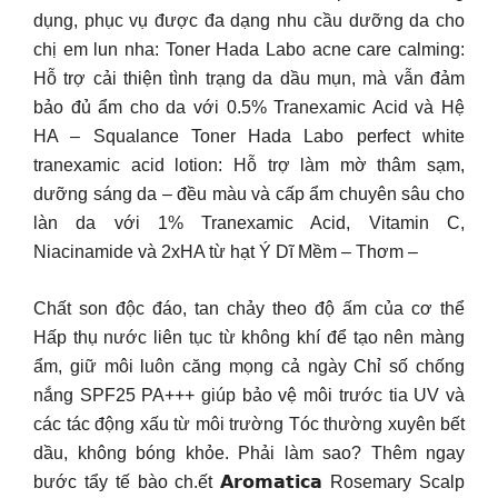
dụng, phục vụ được đa dạng nhu cầu dưỡng da cho
chị em lun nha: Toner Hada Labo acne care calming:
Hỗ trợ cải thiện tình trạng da dầu mụn, mà vẫn đảm
bảo đủ ẩm cho da với 0.5% Tranexamic Acid và Hệ
HA – Squalance Toner Hada Labo perfect white
tranexamic acid lotion: Hỗ trợ làm mờ thâm sạm,
dưỡng sáng da – đều màu và cấp ẩm chuyên sâu cho
làn da với 1% Tranexamic Acid, Vitamin C,
Niacinamide và 2xHA từ hạt Ý Dĩ Mềm – Thơm –
Chất son độc đáo, tan chảy theo độ ấm của cơ thể
Hấp thụ nước liên tục từ không khí để tạo nên màng
ẩm, giữ môi luôn căng mọng cả ngày Chỉ số chống
nắng SPF25 PA+++ giúp bảo vệ môi trước tia UV và
các tác động xấu từ môi trường Tóc thường xuyên bết
dầu, không bóng khỏe. Phải làm sao? Thêm ngay
bước tẩy tế bào ch.ết 𝗔𝗿𝗼𝗺𝗮𝘁𝗶𝗰𝗮 Rosemary Scalp