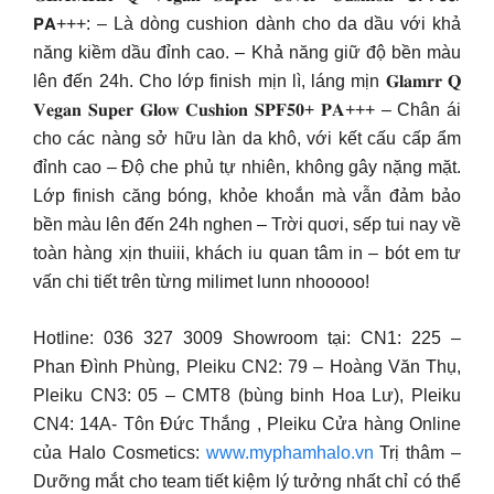
𝗣𝗔+++: – Là dòng cushion dành cho da dầu với khả
năng kiềm dầu đỉnh cao. – Khả năng giữ độ bền màu
lên đến 24h. Cho lớp finish mịn lì, láng mịn 𝐆𝐥𝐚𝐦𝐫𝐫 𝐐
𝐕𝐞𝐠𝐚𝐧 𝐒𝐮𝐩𝐞𝐫 𝐆𝐥𝐨𝐰 𝐂𝐮𝐬𝐡𝐢𝐨𝐧 𝐒𝐏𝐅𝟓𝟎+ 𝐏𝐀+++ – Chân ái
cho các nàng sở hữu làn da khô, với kết cấu cấp ẩm
đỉnh cao – Độ che phủ tự nhiên, không gây nặng mặt.
Lớp finish căng bóng, khỏe khoắn mà vẫn đảm bảo
bền màu lên đến 24h nghen – Trời quơi, sếp tui nay về
toàn hàng xịn thuiii, khách iu quan tâm in – bót em tư
vấn chi tiết trên từng milimet lunn nhooooo!
Hotline: ‎036 327 3009 Showroom tại: CN1: 225 –
Phan Đình Phùng, Pleiku CN2: 79 – Hoàng Văn Thụ,
Pleiku CN3: 05 – CMT8 (bùng binh Hoa Lư), Pleiku
CN4: 14A- Tôn Đức Thắng , Pleiku Cửa hàng Online
của Halo Cosmetics:
www.myphamhalo.vn
Trị thâm –
Dưỡng mắt cho team tiết kiệm lý tưởng nhất chỉ có thể