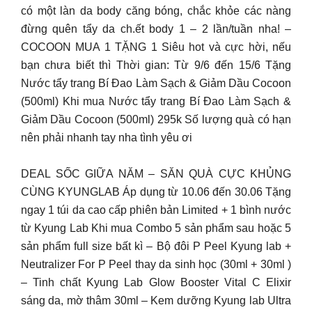
có một làn da body căng bóng, chắc khỏe các nàng
đừng quên tẩy da ch.ết body 1 – 2 lần/tuần nha! –
COCOON MUA 1 TẶNG 1 Siêu hot và cực hời, nếu
bạn chưa biết thì Thời gian: Từ 9/6 đến 15/6 Tặng
Nước tẩy trang Bí Đao Làm Sạch & Giảm Dầu Cocoon
(500ml) Khi mua Nước tẩy trang Bí Đao Làm Sạch &
Giảm Dầu Cocoon (500ml) 295k Số lượng quà có hạn
nên phải nhanh tay nha tình yêu ơi
DEAL SỐC GIỮA NĂM – SĂN QUÀ CỰC KHỦNG
CÙNG KYUNGLAB Áp dụng từ 10.06 đến 30.06 Tặng
ngay 1 túi da cao cấp phiên bản Limited + 1 bình nước
từ Kyung Lab Khi mua Combo 5 sản phẩm sau hoặc 5
sản phẩm full size bất kì – Bộ đôi P Peel Kyung lab +
Neutralizer For P Peel thay da sinh học (30ml + 30ml )
– Tinh chất Kyung Lab Glow Booster Vital C Elixir
sáng da, mờ thâm 30ml – Kem dưỡng Kyung lab Ultra