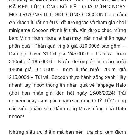
ĐÃ ĐẾN LÚC CÔNG BỐ: KẾT QUẢ MỪNG NGÀY
MÔI TRƯỜNG THẾ GIỚI CÙNG COCOON Halo cảm
ơn khách iu rất nhiều vì đã tương tác và tham gia chơi
minigame Cocoon rất nhiệt tình. Xin được chúc mừng
bạn: Minh Hạnh Hana là bạn may mắn nhất nhận ngay
phần quà : Phần quà trị giá giá 810.000đ bao gồm: –
Dầu gội bưởi 310ml giá 245.000đ – Dầu xả bưởi
310ml giá 185.000đ – Nước dưỡng tóc tinh dầu bưởi
140ml giá 165.000đ – Kem ủ tóc bưởi 200ml giá
215.000đ – Túi vải Cocoon thực hành sống xanh Hãy
nhanh tay inbox thông tin nhận quà về fanpage Halo
(thời hạn nhận giải đến hết ngày 16/06/2024) Trải
nghiệm ngay cảm giác chăm sóc răng QUÝ TỘC cùng
các siêu phẩm kem đánh răng Mavis cùng nhà Halo
nhooo!
Những siêu ưu điểm mà bạn nên lựa chọ kem đánh