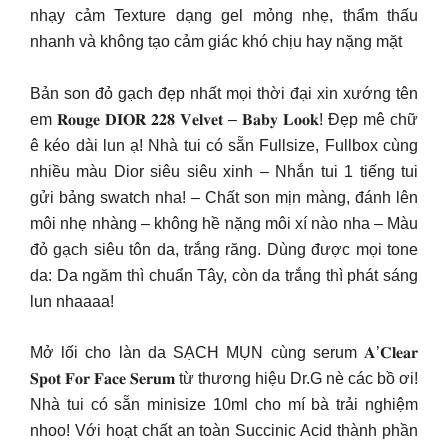
nhạy cảm Texture dạng gel mỏng nhẹ, thẩm thấu
nhanh và không tạo cảm giác khó chịu hay nặng mặt
Bản son đỏ gạch đẹp nhất mọi thời đại xin xướng tên
em 𝐑𝐨𝐮𝐠𝐞 𝐃𝐈𝐎𝐑 𝟐𝟐𝟖 𝐕𝐞𝐥𝐯𝐞𝐭 – 𝐁𝐚𝐛𝐲 𝐋𝐨𝐨𝐤! Đẹp mê chữ
ê kéo dài lun ạ! Nhà tui có sẵn Fullsize, Fullbox cùng
nhiều màu Dior siêu siêu xinh – Nhắn tui 1 tiếng tui
gửi bảng swatch nha! – Chất son mịn màng, đánh lên
môi nhẹ nhàng – không hề nặng môi xí nào nha – Màu
đỏ gạch siêu tôn da, trắng răng. Dùng được mọi tone
da: Da ngăm thì chuẩn Tây, còn da trắng thì phát sáng
lun nhaaaa!
Mở lối cho làn da SẠCH MỤN cùng serum 𝐀’𝐂𝐥𝐞𝐚𝐫
𝐒𝐩𝐨𝐭 𝐅𝐨𝐫 𝐅𝐚𝐜𝐞 𝐒𝐞𝐫𝐮𝐦 từ thương hiệu Dr.G nè các bồ ơi!
Nhà tui có sẵn minisize 10ml cho mí bà trải nghiệm
nhoo! Với hoạt chất an toàn Succinic Acid thành phần