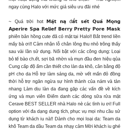
ngay cùng Halo với mức giá siêu ưu đãi nhé
~ Quá trời hot 𝗠𝗮̣̆𝘁 𝗻𝗮̣ đ𝗮̂́𝘁 𝘀𝗲́𝘁 𝗤𝘂𝗮̉ 𝗠𝗼̣𝗻𝗴
𝗔𝗽𝗲𝗿𝗶𝗿𝗲 𝗦𝗽𝗮 𝗥𝗲𝗹𝗶𝗲𝗳 𝗕𝗲𝗿𝗿𝘆 𝗣𝗿𝗲𝘁𝘁𝘆 𝗣𝗼𝗿𝗲 𝗠𝗮𝘀𝗸
phiên bản hồng cute đã có mặt tại Halo!! Bắt trend liền
mấy bà ơi!! Cảm nhận lỗ chân lông thu nhỏ trông thấy
sau vài lần sử dụng. Nổi bật với các công dụng: Loại
bỏ tế bào ch.ết, sợi bã nhờn và mụn đầu đen hiệu qủa
Cung cấp độ ẩm cần thiết cho làn da khô, cân bằng độ
pH cho da Hỗ trợ làm sáng da, mờ vết mẩn đỏ đồng
thời hỗ trợ ngăn ngừa sự hình thành của nám và tàn
nhang Làm dịu làn da đang gặp các vấn đề về kích
ứng và mụn viên Điểm danh các dòng sữa rửa mặt
Cerave BEST SELLER nhà Halo nè các tình iu ơi! Full
option với đa dạng dung tích, phục vụ mọi nhu cầu sử
dụng từ khách iu nà!! Dành cho mọi loại da: Team da
khô Team da dầu Team da nhạy cảm Mời khách iu ghé