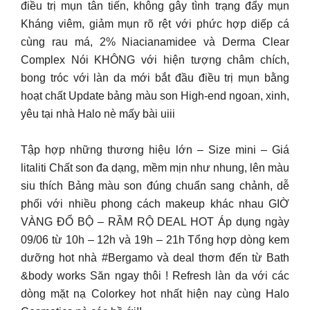
điều trị mụn tân tiến, không gây tình trạng đẩy mụn
Kháng viêm, giảm mụn rõ rệt với phức hợp diếp cá
cùng rau má, 2% Niacianamidee và Derma Clear
Complex Nói KHÔNG với hiện tượng châm chích,
bong tróc với làn da mới bắt đầu điều trị mụn bằng
hoạt chất Update bảng màu son High-end ngoan, xinh,
yêu tại nhà Halo nè mấy bài uiii
Tập hợp những thương hiệu lớn – Size mini – Giá
litaliti Chất son đa dạng, mềm mịn như nhung, lên màu
siu thích Bảng màu son đúng chuẩn sang chảnh, dễ
phối với nhiều phong cách makeup khác nhau GIỜ
VÀNG ĐỔ BỘ – RẦM RỘ DEAL HOT Áp dụng ngày
09/06 từ 10h – 12h và 19h – 21h Tổng hợp dòng kem
dưỡng hot nhà #Bergamo và deal thơm đến từ Bath
&body works Săn ngay thôi ! Refresh làn da với các
dòng mặt nạ Colorkey hot nhất hiện nay cùng Halo