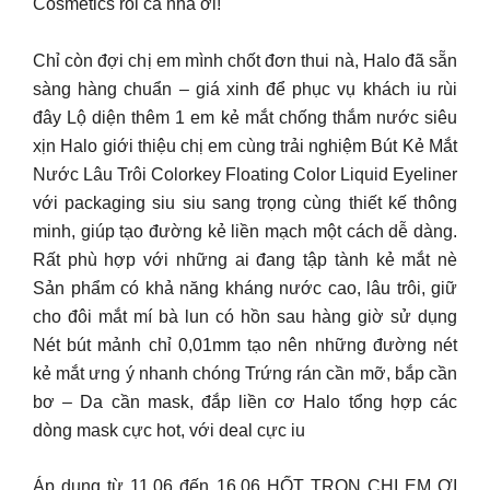
Cosmetics rồi cả nhà ơi!
Chỉ còn đợi chị em mình chốt đơn thui nà, Halo đã sẵn
sàng hàng chuẩn – giá xinh để phục vụ khách iu rùi
đây Lộ diện thêm 1 em kẻ mắt chống thắm nước siêu
xịn Halo giới thiệu chị em cùng trải nghiệm Bút Kẻ Mắt
Nước Lâu Trôi Colorkey Floating Color Liquid Eyeliner
với packaging siu siu sang trọng cùng thiết kế thông
minh, giúp tạo đường kẻ liền mạch một cách dễ dàng.
Rất phù hợp với những ai đang tập tành kẻ mắt nè
Sản phẩm có khả năng kháng nước cao, lâu trôi, giữ
cho đôi mắt mí bà lun có hồn sau hàng giờ sử dụng
Nét bút mảnh chỉ 0,01mm tạo nên những đường nét
kẻ mắt ưng ý nhanh chóng Trứng rán cần mỡ, bắp cần
bơ – Da cần mask, đắp liền cơ Halo tổng hợp các
dòng mask cực hot, với deal cực iu
Áp dụng từ 11.06 đến 16.06 HỐT TRỌN CHỊ EM ƠI