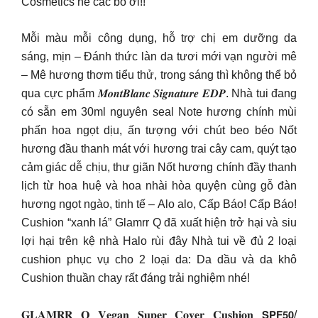
Cosmetics nè các bồ ới!!
Mỗi màu mỗi công dụng, hỗ trợ chị em dưỡng da
sáng, mịn – Đánh thức làn da tươi mới vạn người mê
– Mê hương thơm tiểu thử, trong sáng thì không thể bỏ
qua cực phẩm 𝑴𝒐𝒏𝒕𝑩𝒍𝒂𝒏𝒄 𝑺𝒊𝒈𝒏𝒂𝒕𝒖𝒓𝒆 𝑬𝑫𝑷. Nhà tui đang
có sẵn em 30ml nguyên seal Note hương chính mùi
phấn hoa ngọt dịu, ấn tượng với chút beo béo Nốt
hương đầu thanh mát với hương trai cây cam, quýt tạo
cảm giác dễ chịu, thư giãn Nốt hương chính đầy thanh
lịch từ hoa huệ và hoa nhài hòa quyện cùng gỗ đàn
hương ngọt ngào, tinh tế – Alo alo, Cấp Báo! Cấp Báo!
Cushion “xanh lá” Glamrr Q đã xuất hiện trở hại và siu
lợi hại trên kệ nhà Halo rùi đây Nhà tui về đủ 2 loại
cushion phục vụ cho 2 loại da: Da dầu và da khô
Cushion thuần chay rất đáng trải nghiệm nhé!
𝐆𝐋𝐀𝐌𝐑𝐑 𝐐 𝐕𝐞𝐠𝐚𝐧 𝐒𝐮𝐩𝐞𝐫 𝐂𝐨𝐯𝐞𝐫 𝐂𝐮𝐬𝐡𝐢𝐨𝐧 𝗦𝗣𝗙𝟱𝟬/