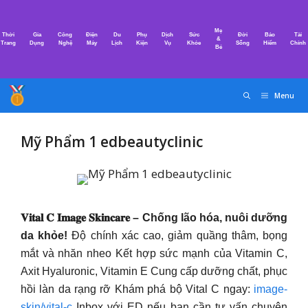
Chuyển
đến
Mẹ
Thời
Gia
Công
Điện
Du
Phụ
Dịch
Sức
Đời
Bảo
Tài
nội
&
Trang
Dụng
Nghệ
Máy
Lịch
Kiện
Vụ
Khỏe
Sống
Hiểm
Chính
Bé
dung
Menu
Mỹ Phẩm 1 edbeautyclinic
𝐕𝐢𝐭𝐚𝐥 𝐂 𝐈𝐦𝐚𝐠𝐞 𝐒𝐤𝐢𝐧𝐜𝐚𝐫𝐞 – Chống lão hóa, nuôi dưỡng
da khỏe!
Độ chính xác cao, giảm quầng thâm, bọng
mắt và nhăn nheo Kết hợp sức mạnh của Vitamin C,
Axit Hyaluronic, Vitamin E Cung cấp dưỡng chất, phục
hồi làn da rạng rỡ Khám phá bộ Vital C ngay:
image-
skin/vital-c
Inbox với ED nếu bạn cần tư vấn chuyên