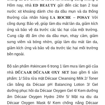
Hôm nay, nhà 𝐄𝐃 𝐁𝐄𝐀𝐔𝐓𝐘 gửi đến các bạn 2 loại
nước xịt khoáng dành cho da dầu mụn và da thông
thường của nhãn hàng 𝐋𝐀 𝐑𝐎𝐂𝐇𝐄 – 𝐏𝐎𝐒𝐀𝐘 Với
công dụng: Bảo vệ, giúp làm dịu mát làn da, giảm kích
ứng và bảo vệ da trước các tác hại của mội trường.
Cung cấp độ ẩm cho da dầu mụn, nhạy cảm, giảm
sưng viêm và bóng nhờn, giúp làm dịu mát làn da,
giảm kích ứng và bảo vệ da trước tác hại môi trường
bên ngoài.
Bộ sản phẩm #skincare 6 trong 1 làm mưa làm gió của
nhà 𝐃É𝐂𝐀𝐀𝐑 𝐃É𝐂𝐀𝐀𝐑 𝐎𝐗𝐘 𝐒𝐄𝐓 bao gồm 6 sản
phẩm: 1/ Sữa rửa mặt Décaar Cleansing Milk 2/ Toner
cân bằng da Décaar pH Balancing Lotion 3/ Gel
dưỡng phục hồi da Décaar Oxygen Gel 4/ Kem dưỡng
ẩm Décaar Oxygen Hydro 24hr 5/ Mặt nạ dịu da
Décaar Oxygen Mask 6/ Kem chống nắng Décaar