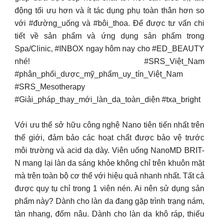
động tối ưu hơn và ít tác dụng phụ toàn thân hơn so
với #đường_uống và #bôi_thoa. Để được tư vấn chi
tiết về sản phẩm và ứng dụng sản phẩm trong
Spa/Clinic, #INBOX ngay hôm nay cho #ED_BEAUTY
nhé! #SRS_Việt_Nam
#phân_phối_dược_mỹ_phẩm_uy_tín_Việt_Nam
#SRS_Mesotherapy
#Giải_pháp_thay_mới_làn_da_toàn_diện #txa_bright
Với ưu thế sở hữu công nghệ Nano tiên tiến nhất trên
thế giới, đảm bảo các hoạt chất được bảo vệ trước
môi trường và acid dạ dày. Viên uống NanoMD BRIT-
N mang lại làn da sáng khỏe không chỉ trên khuôn mặt
mà trên toàn bộ cơ thể với hiệu quả nhanh nhất. Tất cả
được quy tụ chỉ trong 1 viên nén. Ai nên sử dụng sản
phẩm này? Dành cho làn da đang gặp trình trạng nám,
tàn nhang, đốm nâu. Dành cho làn da khô ráp, thiếu