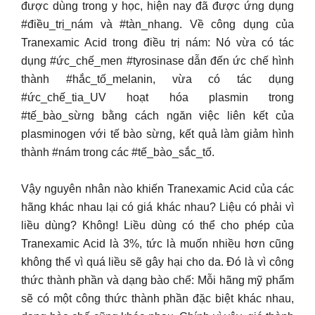
được dùng trong y học, hiện nay đã được ứng dụng
#điều_trị_nám và #tàn_nhang. Về công dụng của
Tranexamic Acid trong điều trị nám: Nó vừa có tác
dụng #ức_chế_men #tyrosinase dẫn đến ức chế hình
thành #hắc_tố_melanin, vừa có tác dụng
#ức_chế_tia_UV hoạt hóa plasmin trong
#tế_bào_sừng bằng cách ngăn việc liên kết của
plasminogen với tế bào sừng, kết quả làm giảm hình
thành #nám trong các #tế_bào_sắc_tố.
Vậy nguyên nhân nào khiến Tranexamic Acid của các
hãng khác nhau lại có giá khác nhau? Liệu có phải vì
liều dùng? Không! Liều dùng có thể cho phép của
Tranexamic Acid là 3%, tức là muốn nhiều hơn cũng
không thể vì quá liều sẽ gây hại cho da. Đó là vì công
thức thành phần và dạng bào chế: Mỗi hãng mỹ phẩm
sẽ có một công thức thành phần đặc biệt khác nhau,