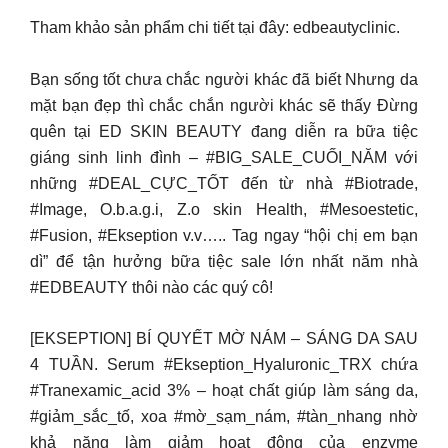
Tham khảo sản phẩm chi tiết tại đây: edbeautyclinic.
Bạn sống tốt chưa chắc người khác đã biết Nhưng da
mặt bạn đẹp thì chắc chắn người khác sẽ thấy Đừng
quên tại ED SKIN BEAUTY đang diễn ra bữa tiệc
giáng sinh linh đình – #BIG_SALE_CUỐI_NĂM với
những #DEAL_CỰC_TỐT đến từ nhà #Biotrade,
#Image, O.b.a.g.i, Z.o skin Health, #Mesoestetic,
#Fusion, #Ekseption v.v….. Tag ngay “hội chị em bạn
dì” để tận hưởng bữa tiệc sale lớn nhất năm nhà
#EDBEAUTY thôi nào các quý cô!
[EKSEPTION] BÍ QUYẾT MỜ NÁM – SÁNG DA SAU
4 TUẦN. Serum #Ekseption_Hyaluronic_TRX chứa
#Tranexamic_acid 3% – hoạt chất giúp làm sáng da,
#giảm_sắc_tố, xoa #mờ_sạm_nám, #tàn_nhang nhờ
khả năng làm giảm hoạt động của enzyme