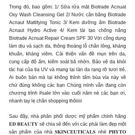
Trong đó, bao gồm: 1/ Sữa rửa mặt Biotrade Acnuat
Oxy Wash Cleansing Gel 2/ Nước cân bằng Biotrade
Acnaut Mattifying Tonic 3/ Kem dưỡng ẩm Biotrade
Acnaut Hydro Active 4/ Kem tái tạo chống nắng
Biotrade Acnuat Repair Cream SPF 30 Với công dụng
làm dịu và sạch da, thông thoáng lỗ chân lông, kháng
khuẩn, kháng viêm. Cải thiện vấn đề mụn trên da,
cung cấp độ ẩm, kiểm soát bã nhờn. Bảo vệ da khỏi
tác hại của tia UV và mang lại làn da rạng rỡ tươi trẻ.
Ai buôn bán mà lại không thỉnh tấm bùa vía này về
chứ đúng không các bạn Chúng mình vẫn đang còn
chương trình #sale lớn vào cuối năm nè các bạn ơi,
nhanh tay lẹ chân shopping thôiiiii
Sau đây, nhà phân phối dược mỹ phẩm chính hãng
𝐄𝐃 𝐁𝐄𝐀𝐔𝐓𝐘 sẽ chia sẻ đến với các phái làm đẹp một
sản phẩm của nhà 𝐒𝐊𝐈𝐍𝐂𝐄𝐔𝐓𝐈𝐂𝐀𝐋𝐒 nhé 𝐏𝐇𝐘𝐓𝐎