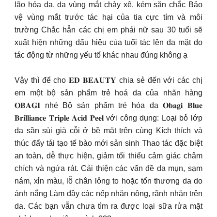
lão hóa da, da vùng mắt chảy xệ, kém săn chắc Bảo
vệ vùng mắt trước tác hại của tia cực tím và môi
trường Chắc hẳn các chị em phái nữ sau 30 tuổi sẽ
xuất hiện những dấu hiệu của tuổi tác lên da mặt do
tác động từ những yếu tố khác nhau đúng không ạ
Vậy thì để cho 𝐄𝐃 𝐁𝐄𝐀𝐔𝐓𝐘 chia sẻ đến với các chị
em một bộ sản phẩm trẻ hoá da của nhãn hàng
𝐎𝐁𝐀𝐆𝐈 nhé Bộ sản phẩm trẻ hóa da 𝐎𝐛𝐚𝐠𝐢 𝐁𝐥𝐮𝐞
𝐁𝐫𝐢𝐥𝐥𝐢𝐚𝐧𝐜𝐞 𝐓𝐫𝐢𝐩𝐥𝐞 𝐀𝐜𝐢𝐝 𝐏𝐞𝐞𝐥 với công dụng: Loại bỏ lớp
da sần sùi già cỗi ở bề mặt trên cùng Kích thích và
thúc đẩy tái tạo tế bào mới sản sinh Thao tác đặc biệt
an toàn, dễ thực hiện, giảm tối thiểu cảm giác châm
chích và ngứa rát. Cải thiện các vấn đề da mụn, sạm
nám, xỉn màu, lỗ chân lông to hoặc tổn thương da do
ánh nắng Làm đầy các nếp nhăn nông, rãnh nhăn trên
da. Các bạn vẫn chưa tìm ra được loại sữa rửa mặt