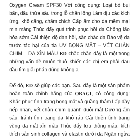
Oxygen Cream SPF30 Với công dụng: Loại bỏ bụi
bẩn, dầu thừa sâu trong lỗ chân lông Làm dịu các kích
ứng, khô căng, châm chích Cấp ẩm cho da mềm mại
mịn màng Thúc đẩy quá trình phục hồi da Chống lão
hóa sớm Cải thiện độ đàn hồi, săn chắc da Bảo vệ da
trước tác hại của tia UV BỌNG MẮT – VẾT CHÂN
CHIM – DA XỈN MÀU 𝐄𝐃 chắc chắn đây là một trong
những vấn đề muôn thuở khiến các chị em phải đau
đầu tìm giải pháp đúng không ạ
Để đó, 𝐄𝐃 sẽ giúp các bạn. Sau đây là một sản phẩm
hoàn toàn chính hãng của 𝐎𝐁𝐀𝐆𝐈, có công dụng:
Khắc phục tình trạng bọng mắt và quầng thâm Lấp đầy
nếp nhăn, vết chân chim quanh đuôi mắt Dưỡng ẩm
sâu, tránh tình trạng da khô ráp Cải thiện tình trạng
vùng da mắt xỉn màu Thúc đẩy lưu thông máu, kích
thích sản sinh collagen và elastin dưới da Ngăn ngừa