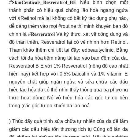
#𝐒𝐤𝐢𝐧𝐂𝐞𝐮𝐭𝐢𝐜𝐚𝐥𝐬_𝐑𝐞𝐬𝐯𝐞𝐫𝐚𝐭𝐫𝐨𝐥_𝐁𝐄 Nếu bình chọn một
thành phần có hiệu quả chống lão hoá ngang ngửa
với #Retinol mà lại không có bất kỳ tác dụng phụ nào,
dễ dàng thêm vào mọi #routine thì mình khuyên bạn đó
chính là #𝐑𝐞𝐬𝐯𝐞𝐫𝐚𝐭𝐫𝐨𝐥 Và kỳ thực, xét về công dụng và
độ thân thiện, Resveratrol lại có vẻ nhỉnh hơn Retinol.
Tham khảo thêm chi tiết tại đây: edbeautyclinic. Bằng
cách tối đa hóa tiềm năng tái tạo vào ban đêm của da,
Resveratrol B E với 1% Resveratrol (nồng độ cao nhất
hiện nay) kết hợp với 0,5% baicalin và 1% vitamin E
nguyên chất giúp ngăn ngừa và sửa chữa các dấu
hiệu lão hóa da có thể nhìn thấy thông qua ba phương
thức hoạt động: Nó vô hiệu hóa các gốc tự do bên
trong (các gốc tự do khiến da lão hoá
) Thúc đẩy quá trình sửa chữa tự nhiên của da để làm
giảm các dấu hiệu tổn thương tích tụ Củng cố làn da