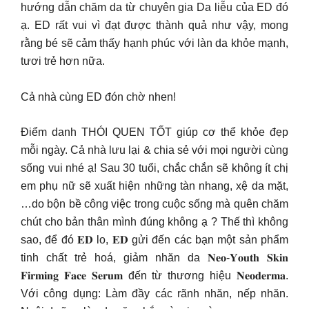
hướng dẫn chăm da từ chuyên gia Da liễu của ED đó
ạ. ED rất vui vì đạt được thành quả như vậy, mong
rằng bé sẽ cảm thấy hạnh phúc với làn da khỏe mạnh,
tươi trẻ hơn nữa.
Cả nhà cùng ED đón chờ nhen!
Điểm danh THÓI QUEN TỐT giúp cơ thể khỏe đẹp
mỗi ngày. Cả nhà lưu lại & chia sẻ với mọi người cùng
sống vui nhé ạ! Sau 30 tuổi, chắc chắn sẽ không ít chị
em phụ nữ sẽ xuất hiện những tàn nhang, xệ da mặt,
…do bộn bề công việc trong cuộc sống mà quên chăm
chút cho bản thân mình đúng không ạ ? Thế thì không
sao, để đó 𝐄𝐃 lo, 𝐄𝐃 gửi đến các bạn một sản phẩm
tinh chất trẻ hoá, giảm nhăn da 𝐍𝐞𝐨-𝐘𝐨𝐮𝐭𝐡 𝐒𝐤𝐢𝐧
𝐅𝐢𝐫𝐦𝐢𝐧𝐠 𝐅𝐚𝐜𝐞 𝐒𝐞𝐫𝐮𝐦 đến từ thương hiệu 𝐍𝐞𝐨𝐝𝐞𝐫𝐦𝐚.
Với công dụng: Làm đầy các rãnh nhăn, nếp nhăn.