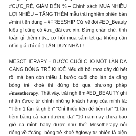
#CỰC_RẺ, GIẢM ĐẾN % – Chính sách MUA NHIỀU
LỢI NHIỀU – TẶNG THÊM mẫu trải nghiệm phiên bản
#mini tiện dụng – #FREESHIP Cứ về đội #ED_Beauty
kiểu gì cũng có #ưu_đãi cực xịn. Đừng chần chừ, tính
toán gì thêm nữa, cơ hội mua sắm tẹt ga không cần
nhìn giá chỉ có 1 LẦN DUY NHẤT !
MESOTHERAPY – BƯỚC CUỐI CHO MỘT LÀN DA
CĂNG BÓNG TRẺ KHOẺ Nếu đã bôi thoa đầy đủ hết
rồi mà bạn còn thiếu 1 bước cuối cho làn da căng
bóng trẻ khoẻ thì đừng bỏ qua phương pháp
#𝐦𝐞𝐬𝐨𝐭𝐡𝐞𝐫𝐚𝐩𝐲. Thật vậy, trải nghiệm #ED_BEAUTY ghi
nhận được từ chính những khách hàng của mình là:
“Tiêm 1 lần là ghiền” “Chỉ thiếu tiền để tiêm lại” “1 lần
tiêm bằng cả năm dưỡng da” “10 năm nay chưa bao
giờ da mình baby được như thế” Mesotherapy nói
riêng về #căng_bóng trẻ khoẻ #glowy tự nhiên là biện