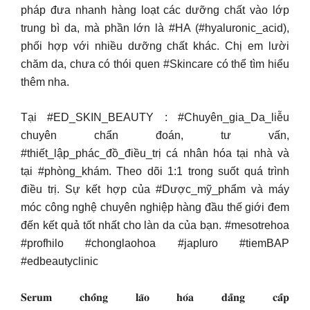
pháp đưa nhanh hàng loạt các dưỡng chất vào lớp
trung bì da, mà phần lớn là #HA (#hyaluronic_acid),
phối hợp với nhiều dưỡng chất khác. Chị em lười
chăm da, chưa có thói quen #Skincare có thể tìm hiểu
thêm nha.
Tại #ED_SKIN_BEAUTY : #Chuyên_gia_Da_liễu
chuyên chẩn đoán, tư vấn,
#thiết_lập_phác_đồ_điều_trị cá nhân hóa tại nhà và
tại #phòng_khám. Theo dõi 1:1 trong suốt quá trình
điều trị. Sự kết hợp của #Dược_mỹ_phẩm và máy
móc công nghệ chuyên nghiệp hàng đầu thế giới đem
đến kết quả tốt nhất cho làn da của bạn. #mesotrehoa
#profhilo #chonglaohoa #japluro #tiemBAP
#edbeautyclinic
𝐒𝐞𝐫𝐮𝐦 𝐜𝐡𝐨̂́𝐧𝐠 𝐥𝐚̃𝐨 𝐡𝐨́𝐚 𝐝𝐚̆̉𝐧𝐠 𝐜𝐚̂́𝐩