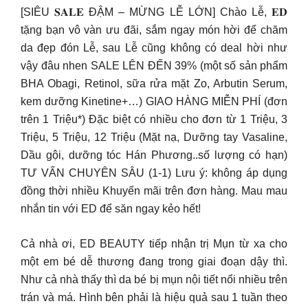
[SIÊU 𝐒𝐀𝐋𝐄 ĐẬM – MỪNG LỄ LỚN] Chào Lễ, 𝐄𝐃
tặng bạn vô vàn ưu đãi, sắm ngay món hời để chăm
da đẹp đón Lễ, sau Lễ cũng không có deal hời như
vậy đâu nhen SALE LÊN ĐẾN 39% (một số sản phẩm
BHA Obagi, Retinol, sữa rửa mặt Zo, Arbutin Serum,
kem dưỡng Kinetine+…) GIAO HÀNG MIỄN PHÍ (đơn
trên 1 Triệu*) Đặc biệt có nhiều cho đơn từ 1 Triệu, 3
Triệu, 5 Triệu, 12 Triệu (Mặt nạ, Dưỡng tay Vasaline,
Dầu gội, dưỡng tóc Hán Phương..số lượng có hạn)
TƯ VẤN CHUYÊN SÂU (1-1) Lưu ý: không áp dụng
đồng thời nhiều Khuyến mãi trên đơn hàng. Mau mau
nhắn tin với ED để săn ngay kẻo hết!
Cả nhà ơi, ED BEAUTY tiếp nhận trị Mụn từ xa cho
một em bé dễ thương đang trong giai đoạn dậy thì.
Như cả nhà thấy thì da bé bị mụn nội tiết nổi nhiều trên
trán và má. Hình bên phải là hiệu quả sau 1 tuần theo