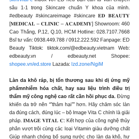
sâu 1-1 trong Skincare chuẩn Y khoa của mình.
#edbeauty #skincareimage #skincare 𝐄𝐃 𝐁𝐄𝐀𝐔𝐓𝐘
[𝐌𝐄𝐃𝐈𝐂𝐀𝐋 – 𝐂𝐋𝐈𝐍𝐈𝐂 – 𝐀𝐂𝐀𝐃𝐄𝐌𝐘] Showroom: 460
Cao Thắng, P.12, Q.10, HCM Hotline: 028.7107.7668
Bsĩ tư vấn: 0938.449.788 / 0912.222.592 Fanpage: ED
Beauty Tiktok: tiktok.com/@edbeauty.vietnam Web:
edbeauty.vn / edbeauty.net Shopee:
shopee.vn/ed.store
Lazada:
lzd.zone/NgiM
Làn da khô ráp, bị tổn thương sau khi dị ứng mỹ
phẩmnhiễm hóa chất, hay sau liệu trình điều trị
thẩm mỹ công nghệ cao rất cần hồi phục da.
Đừng
khiến da trở nên “”thảm hại”” hơn. Hãy chăm sóc làn
da đúng cách, đúng lúc – bộ Image Vita C chính là giải
pháp. 𝐈𝐌𝐀𝐆𝐄 𝐕𝐈𝐓𝐀𝐋 𝐂: Kết hợp của công nghệ thủy
phân vượt trội cùng các loại Vitamin giàu dưỡng chất
Giúp nhanh chóng bổ sung nước cho làn da khô, hư