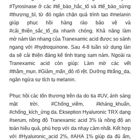
#Tyrosinase ở các #tế_bào_hắc_tố và #tế_bào_sừng
#thượng_bì, từ đó ngăn chặn quá trình tạo #melanin
giúp phục hồi hàng rào bảo vệ và
#cải_thiện_sắc_tố_da nhanh chóng. Khả năng làm
mờ nám tàn nhang của Tranexamic acid được so sánh
ngang với #hydroquinone. Sau 4-8 tuần sử dụng làn
da sẽ cải thiện đáng kể tình trạng sạm nám. Ngoài ra
Tranexamic acid còn giúp: Làm mờ các vết
#thâm_mụn. #Giảm_mẩn_đỏ rõ rệt. Dưỡng #trắng_da,
ngăn ngừa sự tích tụ melanin.
Phục hồi các tổn thương trên da do tia #UV, ánh sáng
mặt trời. #Chống_viêm, #kháng_khuẩn,
#chống_kích_ứng da. Ekseption Hyaluronic TRX dạng
#serum, nồng độ Tranexamic acid 3% là nồng độ an
toàn hiệu quả, phù hợp với da nhạy cảm nhất. Kết hợp
với #Hyaluronic_acid 2%, #AHA 1% giúp da đủ ẩm,