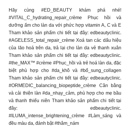
Hãy cùng #ED_BEAUTY khám phá nhé!
#VITAL_C_hydrating_repair_crème Phục hồi và
dưỡng ẩm cho làn da với phức hợp vitamin A, C và E
Tham khảo sản phẩm chi tiết tại đây: edbeautyclinic.
#AGELESS_total_repair_crème Xoá tan các dấu hiệu
của lão hoá trên da, trả lại cho làn da vẻ thanh xuân
Tham khảo sản phẩm chi tiết tại đây: edbeautyclinic.
#the_MAX™ #crème #Phục_hồi và trẻ hoá làn da, đặc
biệt phù hợp cho #da_khô và #bổ_sung_collagen
Tham khảo sản phẩm chi tiết tại đây: edbeautyclinic.
#ORMEDIC_balancing_biopeptide_crème Cân bằng
và cải thiện làn #da_nhạy_cảm, phù hợp cho mẹ bầu
và thanh thiếu niên Tham khảo sản phẩm chi tiết tại
đây: edbeautyclinic.
#ILUMA_intense_brightening_crème #Làm_sáng và
đều màu da, đánh bật #thâm_nám