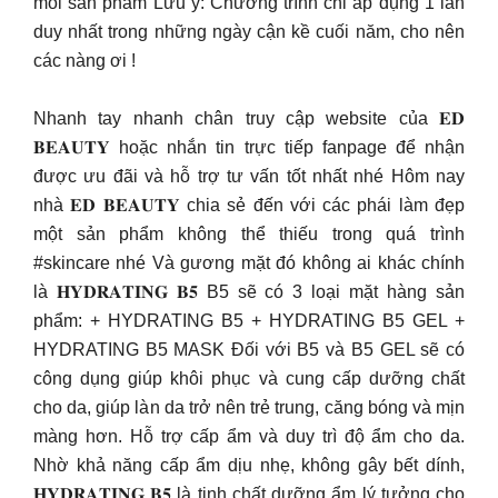
mỗi sản phẩm Lưu ý: Chương trình chỉ áp dụng 1 lần
duy nhất trong những ngày cận kề cuối năm, cho nên
các nàng ơi !
Nhanh tay nhanh chân truy cập website của 𝐄𝐃
𝐁𝐄𝐀𝐔𝐓𝐘 hoặc nhắn tin trực tiếp fanpage để nhận
được ưu đãi và hỗ trợ tư vấn tốt nhất nhé Hôm nay
nhà 𝐄𝐃 𝐁𝐄𝐀𝐔𝐓𝐘 chia sẻ đến với các phái làm đẹp
một sản phẩm không thể thiếu trong quá trình
#skincare nhé Và gương mặt đó không ai khác chính
là 𝐇𝐘𝐃𝐑𝐀𝐓𝐈𝐍𝐆 𝐁𝟓 B5 sẽ có 3 loại mặt hàng sản
phẩm: + HYDRATING B5 + HYDRATING B5 GEL +
HYDRATING B5 MASK Đối với B5 và B5 GEL sẽ có
công dụng giúp khôi phục và cung cấp dưỡng chất
cho da, giúp làn da trở nên trẻ trung, căng bóng và mịn
màng hơn. Hỗ trợ cấp ẩm và duy trì độ ẩm cho da.
Nhờ khả năng cấp ẩm dịu nhẹ, không gây bết dính,
𝐇𝐘𝐃𝐑𝐀𝐓𝐈𝐍𝐆 𝐁𝟓 là tinh chất dưỡng ẩm lý tưởng cho