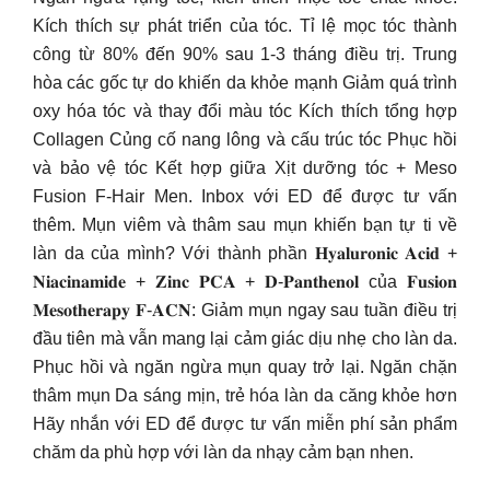
Kích thích sự phát triển của tóc. Tỉ lệ mọc tóc thành
công từ 80% đến 90% sau 1-3 tháng điều trị. Trung
hòa các gốc tự do khiến da khỏe mạnh Giảm quá trình
oxy hóa tóc và thay đổi màu tóc Kích thích tổng hợp
Collagen Củng cố nang lông và cấu trúc tóc Phục hồi
và bảo vệ tóc Kết hợp giữa Xịt dưỡng tóc + Meso
Fusion F-Hair Men. Inbox với ED để được tư vấn
thêm. Mụn viêm và thâm sau mụn khiến bạn tự ti về
làn da của mình? Với thành phần 𝐇𝐲𝐚𝐥𝐮𝐫𝐨𝐧𝐢𝐜 𝐀𝐜𝐢𝐝 +
𝐍𝐢𝐚𝐜𝐢𝐧𝐚𝐦𝐢𝐝𝐞 + 𝐙𝐢𝐧𝐜 𝐏𝐂𝐀 + 𝐃-𝐏𝐚𝐧𝐭𝐡𝐞𝐧𝐨𝐥 của 𝐅𝐮𝐬𝐢𝐨𝐧
𝐌𝐞𝐬𝐨𝐭𝐡𝐞𝐫𝐚𝐩𝐲 𝐅-𝐀𝐂𝐍: Giảm mụn ngay sau tuần điều trị
đầu tiên mà vẫn mang lại cảm giác dịu nhẹ cho làn da.
Phục hồi và ngăn ngừa mụn quay trở lại. Ngăn chặn
thâm mụn Da sáng mịn, trẻ hóa làn da căng khỏe hơn
Hãy nhắn với ED để được tư vấn miễn phí sản phẩm
chăm da phù hợp với làn da nhạy cảm bạn nhen.