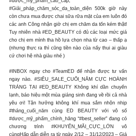
#dược_mỹ_phẩm_cao_cấp,
#Giải_pháp_chăm_sóc_da_toàn_diện 500k giờ này
còn chưa mua được chai sữa rữa mặt của em luôn đó
các anh Công nhận giờ chị em chăm da tốn kém thật!
Tuy nhiên nhà #ED_BEAUTY có đủ các loại mức giá
cho chị em mình tha hồ lựa chọn nha từ cao – thấp ạ
(nhưng thực ra thì cũng tiền nào của nấy thui ai giàu
cứ chơi hệ nhà giàu nhé )
#INBOX ngay cho #TeamED để nhận được tư vấn
ngay nào. #SIÊU_SALE_CUỐI_NĂM CỰC HOÀNH
TRÁNG TẠI #ED_BEAUTY Không khí dần chuyển
lạnh, báo hiệu một mùa giáng sinh đang về rồi cả nhà
yêu ơi! Tận hưởng không khí mua sắm nhộn nhịp
#tháng_cuối_năm cùng ED BEAUTY với vô số
#dược_mỹ_phẩm_chính_hãng “#best_seller” đang có
chương trình #KHUYẾN_MÃI_CỰC_LỚN vô
cùngHấp dẫn diễn ra từ ngày 2/12 – 31/12/2023 – Giá