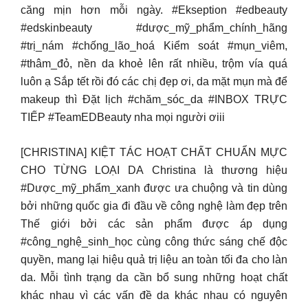
căng mịn hơn mỗi ngày. #Ekseption #edbeauty
#edskinbeauty #dược_mỹ_phẩm_chính_hãng
#trị_nám #chống_lão_hoá Kiểm soát #mụn_viêm,
#thâm_đỏ, nền da khoẻ lên rất nhiều, trộm vía quá
luôn ạ Sắp tết rồi đó các chị đẹp ơi, da mặt mụn mà để
makeup thì Đặt lịch #chăm_sóc_da #INBOX TRỰC
TIẾP #TeamEDBeauty nha mọi người ơiii
[CHRISTINA] KIỆT TÁC HOẠT CHẤT CHUẨN MỰC
CHO TỪNG LOẠI DA Christina là thương hiệu
#Dược_mỹ_phẩm_xanh được ưa chuộng và tin dùng
bởi những quốc gia đi đầu về công nghệ làm đẹp trên
Thế giới bởi các sản phẩm được áp dụng
#công_nghệ_sinh_học cùng công thức sáng chế độc
quyền, mang lại hiệu quả trị liệu an toàn tối đa cho làn
da. Mỗi tình trạng da cần bổ sung những hoạt chất
khác nhau vì các vấn đề da khác nhau có nguyên