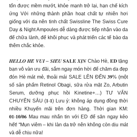
tổn được mềm mướt, khỏe mạnh trở lại, hạn chế kích
ứng Với những thành phần hoạt chất tự nhiên hơi
giống với da nên tinh chất Swissline The Swiss Cure
Day & Night Ampoules dễ dàng được tiếp nhận vào da
để chữa lành, để khôi phục và phát triển các tế bào da
thêm chắc khỏe.
𝑯𝑬𝑳𝑳𝑶 𝑯𝑬̀ 𝑽𝑼𝑰 – 𝑺𝑰𝑬̂𝑼 𝐒𝐀𝐋𝐄 𝑿𝑰̣𝑵 Chào Hè, 𝐄𝐃 tặng
bạn vô vàn ưu đãi, sắm ngay món hời để chăm da đẹp
đón Hè mát mẻ, thoải mái SALE LÊN ĐẾN 𝟑𝟗% (một
số sản phẩm Retinol Obagi, sữa rửa mặt Zo, Arbutin
Serum, dưỡng phục hồi Kinetine+…) TƯ VẤN
CHUYÊN SÂU (𝟏-𝟏) Lưu ý: không áp dụng đồng thời
nhiều Khuyến mãi trên đơn hàng. Thời gian KM:
𝟎𝟏-𝟏𝟎/𝟎𝟔 Mau mau nhắn tin với ED để săn ngay kẻo
hết! “Mụn viêm – khi làn da trở nên không còn dịu mát
và dễ chịu nữa!