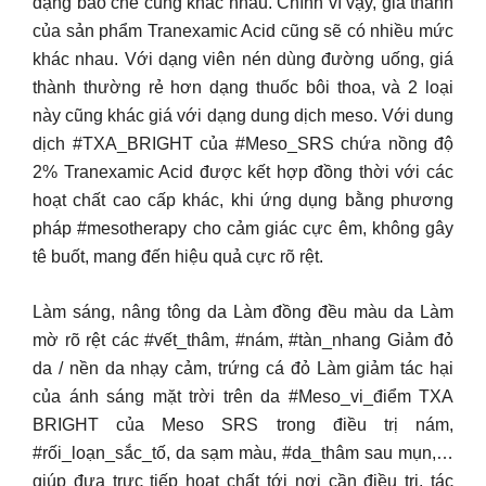
dạng bào chế cũng khác nhau. Chính vì vậy, giá thành
của sản phẩm Tranexamic Acid cũng sẽ có nhiều mức
khác nhau. Với dạng viên nén dùng đường uống, giá
thành thường rẻ hơn dạng thuốc bôi thoa, và 2 loại
này cũng khác giá với dạng dung dịch meso. Với dung
dịch #TXA_BRIGHT của #Meso_SRS chứa nồng độ
2% Tranexamic Acid được kết hợp đồng thời với các
hoạt chất cao cấp khác, khi ứng dụng bằng phương
pháp #mesotherapy cho cảm giác cực êm, không gây
tê buốt, mang đến hiệu quả cực rõ rệt.
Làm sáng, nâng tông da Làm đồng đều màu da Làm
mờ rõ rệt các #vết_thâm, #nám, #tàn_nhang Giảm đỏ
da / nền da nhạy cảm, trứng cá đỏ Làm giảm tác hại
của ánh sáng mặt trời trên da #Meso_vi_điểm TXA
BRIGHT của Meso SRS trong điều trị nám,
#rối_loạn_sắc_tố, da sạm màu, #da_thâm sau mụn,…
giúp đưa trực tiếp hoạt chất tới nơi cần điều trị, tác