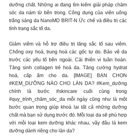
dưỡng chất. Những ai đang tìm kiếm giải pháp chăm
sóc da nám từ bên trong. Công dụng của viên uống
trắng sáng da NanoMD BRIT-N Ức chế và điều trị các
tình trạng sắc tố da.
Giảm viêm và hỗ trợ điều trị tăng sắc tố sau viêm.
Chống oxy hoá, trung hoà các gốc tự do. Bảo vệ da
trước các yếu tố bên ngoài. Cải thiện vi tuần hoàn.
Tăng sinh collagen trẻ hoá da. Tăng cường hydrat
hoá, cấp ẩm cho da. [IMAGE] BẠN CHỌN
#KEM_DƯỠNG NÀO CHO LÀN DA? #Kem_dưỡng
chính là bước #skincare cuối cùng trong
#quy_trình_chăm_sóc_da mỗi ngày cũng như là một
bước quan trọng giúp khoá lại tất cả những dưỡng
chất mà bạn sử dụng trước đó. Mỗi loại da sẽ phù hợp
với mỗi loại kem dưỡng khác nhau, vậy đâu là kem
dưỡng dành riêng cho làn da?