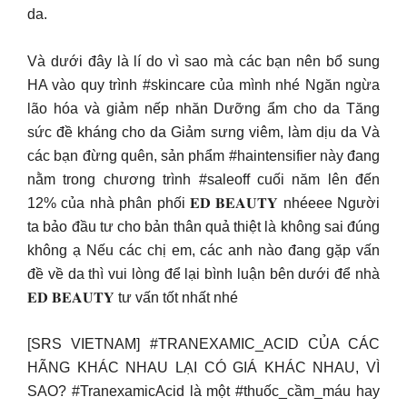
da.
Và dưới đây là lí do vì sao mà các bạn nên bổ sung
HA vào quy trình #skincare của mình nhé Ngăn ngừa
lão hóa và giảm nếp nhăn Dưỡng ẩm cho da Tăng
sức đề kháng cho da Giảm sưng viêm, làm dịu da Và
các bạn đừng quên, sản phẩm #haintensifier này đang
nằm trong chương trình #saleoff cuối năm lên đến
12% của nhà phân phối 𝐄𝐃 𝐁𝐄𝐀𝐔𝐓𝐘 nhéeee Người
ta bảo đầu tư cho bản thân quả thiệt là không sai đúng
không ạ Nếu các chị em, các anh nào đang gặp vấn
đề về da thì vui lòng để lại bình luận bên dưới để nhà
𝐄𝐃 𝐁𝐄𝐀𝐔𝐓𝐘 tư vấn tốt nhất nhé
[SRS VIETNAM] #TRANEXAMIC_ACID CỦA CÁC
HÃNG KHÁC NHAU LẠI CÓ GIÁ KHÁC NHAU, VÌ
SAO? #TranexamicAcid là một #thuốc_cầm_máu hay