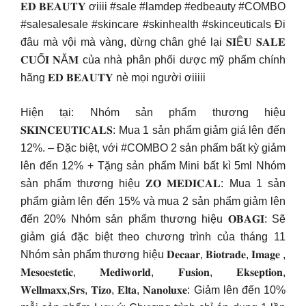
𝐄𝐃 𝐁𝐄𝐀𝐔𝐓𝐘 ơiiii #sale #lamdep #edbeauty #COMBO
#salesalesale #skincare #skinhealth #skinceuticals Đi
đâu mà vội mà vàng, dừng chân ghé lại 𝐒𝐈Ê𝐔 𝐒𝐀𝐋𝐄
𝐂𝐔Ố𝐈 𝐍Ă𝐌 của nhà phân phối dược mỹ phẩm chính
hãng 𝐄𝐃 𝐁𝐄𝐀𝐔𝐓𝐘 nè mọi người ơiiiii
Hiện tại: Nhóm sản phẩm thương hiệu
𝐒𝐊𝐈𝐍𝐂𝐄𝐔𝐓𝐈𝐂𝐀𝐋𝐒: Mua 1 sản phẩm giảm giá lên đến
12%. – Đặc biệt, với #COMBO 2 sản phẩm bất kỳ giảm
lên đến 12% + Tặng sản phẩm Mini bất kì 5ml Nhóm
sản phẩm thương hiệu 𝐙𝐎 𝐌𝐄𝐃𝐈𝐂𝐀𝐋: Mua 1 sản
phẩm giảm lên đến 15% và mua 2 sản phẩm giảm lên
đến 20% Nhóm sản phẩm thương hiệu 𝐎𝐁𝐀𝐆𝐈: Sẽ
giảm giá đặc biệt theo chương trình của tháng 11
Nhóm sản phẩm thương hiệu 𝐃𝐞𝐜𝐚𝐚𝐫, 𝐁𝐢𝐨𝐭𝐫𝐚𝐝𝐞, 𝐈𝐦𝐚𝐠𝐞 ,
𝐌𝐞𝐬𝐨𝐞𝐬𝐭𝐞𝐭𝐢𝐜, 𝐌𝐞𝐝𝐢𝐰𝐨𝐫𝐥𝐝, 𝐅𝐮𝐬𝐢𝐨𝐧, 𝐄𝐤𝐬𝐞𝐩𝐭𝐢𝐨𝐧,
𝐖𝐞𝐥𝐥𝐦𝐚𝐱𝐱,𝐒𝐫𝐬, 𝐓𝐢𝐳𝐨, 𝐄𝐥𝐭𝐚, 𝐍𝐚𝐧𝐨𝐥𝐮𝐱𝐞: Giảm lên đến 10%