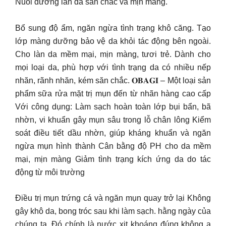
Nuôi dưỡng làn da săn chắc và mịn màng.
Bổ sung độ ẩm, ngăn ngừa tình trạng khô căng. Tạo
lớp màng dưỡng bảo vệ da khỏi tác động bên ngoài.
Cho làn da mềm mại, mịn màng, tươi trẻ. Dành cho
mọi loại da, phù hợp với tình trạng da có nhiều nếp
nhăn, rãnh nhăn, kém săn chắc. 𝐎𝐁𝐀𝐆𝐈 – Một loại sản
phẩm sữa rửa mặt trị mụn đến từ nhãn hàng cao cấp
Với công dụng: Làm sạch hoàn toàn lớp bụi bẩn, bã
nhờn, vi khuẩn gây mụn sâu trong lỗ chân lông Kiểm
soát điều tiết dầu nhờn, giúp kháng khuẩn và ngăn
ngừa mụn hình thành Cân bằng độ PH cho da mềm
mại, mịn màng Giảm tình trạng kích ứng da do tác
động từ môi trường
Điều trị mụn trứng cá và ngăn mụn quay trở lại Không
gây khô da, bong tróc sau khi làm sạch. hằng ngày của
chúng ta. Đó chính là nước xịt khoáng đúng không ạ