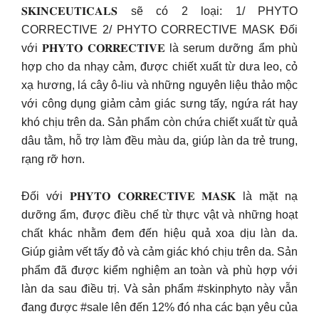
𝐒𝐊𝐈𝐍𝐂𝐄𝐔𝐓𝐈𝐂𝐀𝐋𝐒 sẽ có 2 loại: 1/ PHYTO
CORRECTIVE 2/ PHYTO CORRECTIVE MASK Đối
với 𝐏𝐇𝐘𝐓𝐎 𝐂𝐎𝐑𝐑𝐄𝐂𝐓𝐈𝐕𝐄 là serum dưỡng ẩm phù
hợp cho da nhạy cảm, được chiết xuất từ dưa leo, cỏ
xạ hương, lá cây ô-liu và những nguyên liệu thảo mộc
với công dụng giảm cảm giác sưng tấy, ngứa rát hay
khó chịu trên da. Sản phẩm còn chứa chiết xuất từ quả
dâu tằm, hỗ trợ làm đều màu da, giúp làn da trẻ trung,
rạng rỡ hơn.
Đối với 𝐏𝐇𝐘𝐓𝐎 𝐂𝐎𝐑𝐑𝐄𝐂𝐓𝐈𝐕𝐄 𝐌𝐀𝐒𝐊 là mặt nạ
dưỡng ẩm, được điều chế từ thực vật và những hoạt
chất khác nhằm đem đến hiệu quả xoa dịu làn da.
Giúp giảm vết tấy đỏ và cảm giác khó chịu trên da​. Sản
phẩm đã được kiểm nghiệm an toàn và phù hợp với
làn da sau điều trị.​ Và sản phẩm #skinphyto này vẫn
đang được #sale lên đến 12% đó nha các bạn yêu của