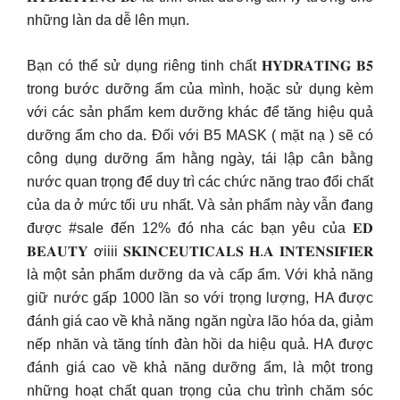
những làn da dễ lên mụn.
Bạn có thể sử dụng riêng tinh chất 𝐇𝐘𝐃𝐑𝐀𝐓𝐈𝐍𝐆 𝐁𝟓
trong bước dưỡng ẩm của mình, hoặc sử dụng kèm
với các sản phẩm kem dưỡng khác để tăng hiệu quả
dưỡng ẩm cho da. Đối với B5 MASK ( mặt nạ ) sẽ có
công dụng dưỡng ẩm hằng ngày, tái lập cân bằng
nước quan trọng để duy trì các chức năng trao đổi chất
của da ở mức tối ưu nhất. Và sản phẩm này vẫn đang
được #sale đến 12% đó nha các bạn yêu của 𝐄𝐃
𝐁𝐄𝐀𝐔𝐓𝐘 ơiiii 𝐒𝐊𝐈𝐍𝐂𝐄𝐔𝐓𝐈𝐂𝐀𝐋𝐒 𝐇.𝐀 𝐈𝐍𝐓𝐄𝐍𝐒𝐈𝐅𝐈𝐄𝐑
là một sản phẩm dưỡng da và cấp ẩm. Với khả năng
giữ nước gấp 1000 lần so với trọng lượng, HA được
đánh giá cao về khả năng ngăn ngừa lão hóa da, giảm
nếp nhăn và tăng tính đàn hồi da hiệu quả. HA được
đánh giá cao về khả năng dưỡng ẩm, là một trong
những hoạt chất quan trọng của chu trình chăm sóc