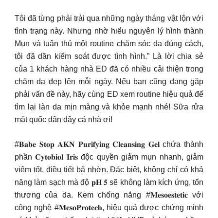
Tôi đã từng phải trải qua những ngày tháng vật lộn với
tình trạng này. Nhưng nhờ hiểu nguyên lý hình thành
Mụn và tuân thủ một routine chăm sóc da đúng cách,
tôi đã dần kiểm soát được tình hình.” Là lời chia sẻ
của 1 khách hàng nhà ED đã có nhiều cải thiện trong
chăm da đẹp lên mỗi ngày. Nếu bạn cũng đang gặp
phải vấn đề này, hãy cùng ED xem routine hiệu quả để
tìm lại làn da mịn màng và khỏe mạnh nhé! Sữa rửa
mặt quốc dân đây cả nhà ơi!
#𝐁𝐚𝐛𝐞 𝐒𝐭𝐨𝐩 𝐀𝐊𝐍 𝐏𝐮𝐫𝐢𝐟𝐲𝐢𝐧𝐠 𝐂𝐥𝐞𝐚𝐧𝐬𝐢𝐧𝐠 𝐆𝐞𝐥 chứa thành
phần 𝐂𝐲𝐭𝐨𝐛𝐢𝐨𝐥 𝐈𝐫𝐢𝐬 độc quyền giảm mụn nhanh, giảm
viêm tốt, điều tiết bã nhờn. Đặc biệt, không chỉ có khả
năng làm sạch mà độ 𝐩𝐇 𝟓 sẽ không làm kích ứng, tổn
thương của da. Kem chống nắng #𝐌𝐞𝐬𝐨𝐞𝐬𝐭𝐞𝐭𝐢𝐜 với
công nghệ #𝐌𝐞𝐬𝐨𝐏𝐫𝐨𝐭𝐞𝐜𝐡, hiệu quả được chứng minh