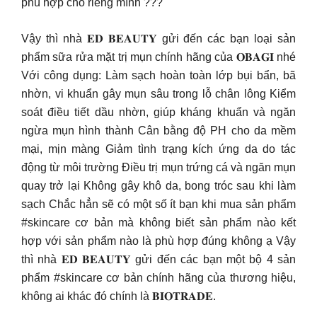
phù hợp cho riêng mình ???
Vậy thì nhà 𝐄𝐃 𝐁𝐄𝐀𝐔𝐓𝐘 gửi đến các bạn loại sản
phẩm sữa rửa mặt trị mụn chính hãng của 𝐎𝐁𝐀𝐆𝐈 nhé
Với công dụng: Làm sạch hoàn toàn lớp bụi bẩn, bã
nhờn, vi khuẩn gây mụn sâu trong lỗ chân lông Kiểm
soát điều tiết dầu nhờn, giúp kháng khuẩn và ngăn
ngừa mụn hình thành Cân bằng độ PH cho da mềm
mại, mịn màng Giảm tình trạng kích ứng da do tác
động từ môi trường Điều trị mụn trứng cá và ngăn mụn
quay trở lại Không gây khô da, bong tróc sau khi làm
sạch Chắc hẳn sẽ có một số ít bạn khi mua sản phẩm
#skincare cơ bản mà không biết sản phẩm nào kết
hợp với sản phẩm nào là phù hợp đúng không ạ Vậy
thì nhà 𝐄𝐃 𝐁𝐄𝐀𝐔𝐓𝐘 gửi đến các bạn một bộ 4 sản
phẩm #skincare cơ bản chính hãng của thương hiệu,
không ai khác đó chính là 𝐁𝐈𝐎𝐓𝐑𝐀𝐃𝐄.