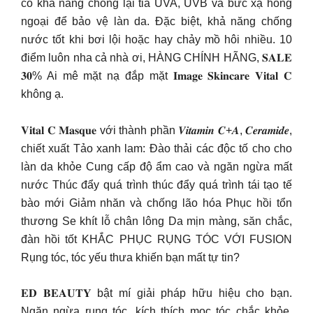
có khả năng chống lại tia UVA, UVB và bức xạ hồng
ngoại để bảo vệ làn da. Đặc biệt, khả năng chống
nước tốt khi bơi lội hoặc hay chảy mồ hôi nhiều. 10
điểm luôn nha cả nhà ơi, HÀNG CHÍNH HÃNG, 𝐒𝐀𝐋𝐄
𝟑𝟎% Ai mê mặt nạ đắp mặt 𝐈𝐦𝐚𝐠𝐞 𝐒𝐤𝐢𝐧𝐜𝐚𝐫𝐞 𝐕𝐢𝐭𝐚𝐥 𝐂
không ạ.
𝐕𝐢𝐭𝐚𝐥 𝐂 𝐌𝐚𝐬𝐪𝐮𝐞 với thành phần 𝑽𝒊𝒕𝒂𝒎𝒊𝒏 𝑪+𝑨, 𝑪𝒆𝒓𝒂𝒎𝒊𝒅𝒆,
chiết xuất Tảo xanh lam: Đào thải các độc tố cho cho
làn da khỏe Cung cấp độ ẩm cao và ngăn ngừa mất
nước Thúc đẩy quá trình thúc đẩy quá trình tái tạo tế
bào mới Giảm nhăn và chống lão hóa Phục hồi tổn
thương Se khít lỗ chân lông Da mịn màng, săn chắc,
đàn hồi tốt KHẮC PHỤC RỤNG TÓC VỚI FUSION
Rụng tóc, tóc yếu thưa khiến bạn mất tự tin?
𝐄𝐃 𝐁𝐄𝐀𝐔𝐓𝐘 bật mí giải pháp hữu hiệu cho bạn.
Ngăn ngừa rụng tóc, kích thích mọc tóc chắc khỏe.