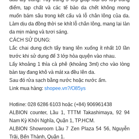
điểm, tạp chất và các tế bào da chết không mong
muốn bám sâu trong kết cấu và lỗ chân lông của da.
Làm dịu da đồng thời se khít lỗ chân lông, mang lại làn
da mịn màng và tươi sáng.
CÁCH SỬ DỤNG:
Lắc chai dung dịch tẩy trang lên xuống ít nhất 10 lần
trước khi sử dụng để 3 lớp hòa quyện vào nhau.
Lấy khoảng 1 thìa cà phê (khoảng 3ml) cho vào lòng
bàn tay đang khô và mát xa đều lên da.
Sau đó rửa sạch bằng nước hoặc nước ấm.
Link mua hàng:
shopee.vn?/O85ys
Hotline: 028 6286 6103 hoặc (+84) 906961438
ALBION counter, Lầu 1, TTTM Takashimaya, 92 94
Nam Kỳ Khởi Nghĩa, Quận 1, TP.HCM.
ALBION Showroom Lầu 7 Zen Plaza 54 56, Nguyễn
Trãi, Bến Thành, Quận 1.