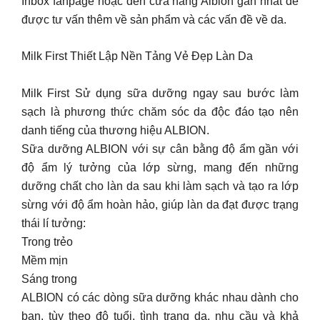
Inbox fanpage hoặc đến cửa hàng Albion gần nhất để
được tư vấn thêm về sản phẩm và các vấn đề về da.
Milk First Thiết Lập Nền Tảng Vẻ Đẹp Làn Da
Milk First Sử dụng sữa dưỡng ngay sau bước làm
sạch là phương thức chăm sóc da độc đáo tạo nên
danh tiếng của thương hiệu ALBION.
Sữa dưỡng ALBION với sự cân bằng độ ẩm gần với
độ ẩm lý tưởng của lớp sừng, mang đến những
dưỡng chất cho làn da sau khi làm sạch và tạo ra lớp
sừng với độ ẩm hoàn hảo, giúp làn da đạt được trạng
thái lí tưởng:
Trong trẻo
Mềm mịn
Sáng trong
ALBION có các dòng sữa dưỡng khác nhau dành cho
bạn, tùy theo độ tuổi, tình trạng da, nhu cầu và khả