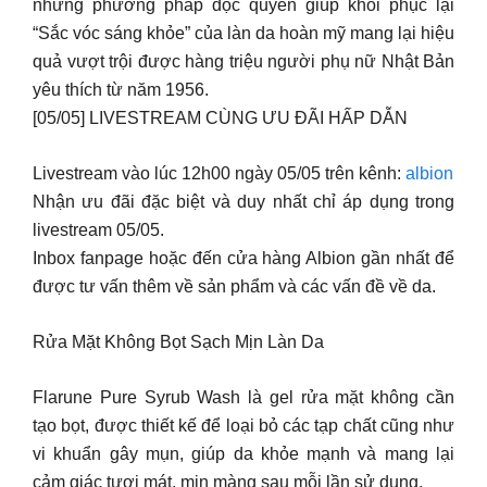
những phương pháp độc quyền giúp khôi phục lại
“Sắc vóc sáng khỏe” của làn da hoàn mỹ mang lại hiệu
quả vượt trội được hàng triệu người phụ nữ Nhật Bản
yêu thích từ năm 1956.
[05/05] LIVESTREAM CÙNG ƯU ĐÃI HẤP DẪN
Livestream vào lúc 12h00 ngày 05/05 trên kênh:
albion
Nhận ưu đãi đặc biệt và duy nhất chỉ áp dụng trong
livestream 05/05.
Inbox fanpage hoặc đến cửa hàng Albion gần nhất để
được tư vấn thêm về sản phẩm và các vấn đề về da.
Rửa Mặt Không Bọt Sạch Mịn Làn Da
Flarune Pure Syrub Wash là gel rửa mặt không cần
tạo bọt, được thiết kế để loại bỏ các tạp chất cũng như
vi khuẩn gây mụn, giúp da khỏe mạnh và mang lại
cảm giác tươi mát, mịn màng sau mỗi lần sử dụng.