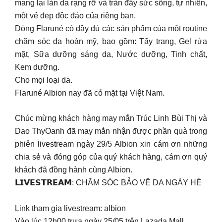
mang lại làn da rạng rỡ và tràn đầy sức sống, tự nhiên,
một vẻ đẹp độc đáo của riêng bạn.
Dòng Flaruné có đầy đủ các sản phẩm của một routine
chăm sóc da hoàn mỹ, bao gồm: Tẩy trang, Gel rửa
mặt, Sữa dưỡng sáng da, Nước dưỡng, Tinh chất,
Kem dưỡng.
Cho mọi loại da.
Flaruné Albion nay đã có mặt tại Việt Nam.
Chúc mừng khách hàng may mắn Trúc Linh Bùi Thị và
Dao ThyOanh đã may mắn nhận được phần quà trong
phiên livestream ngày 29/5 Albion xin cám ơn những
chia sẻ và đóng góp của quý khách hàng, cám ơn quý
khách đã đồng hành cùng Albion.
𝗟𝗜𝗩𝗘𝗦𝗧𝗥𝗘𝗔𝗠: CHĂM SÓC BẢO VỆ DA NGÀY HÈ
Link tham gia livestream: albion
Vào lúc 12h00 trưa ngày 25/05 trên Lazada Mall