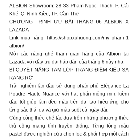
ALBION Showroom: 28 33 Phạm Ngọc Thạch, P. Cái
Khế, Q. Ninh Kiều, TP. Cần Thơ
CHƯƠNG TRÌNH ƯU ĐÃI THÁNG 06 ALBION X
LAZADA
Link mua hàng: https://shopxuhuong.com/my pham 1
albion/
Mời các nàng ghé thăm gian hàng của Albion tại
Lazada với đầy ưu đãi hấp dẫn của tháng 6 này nha.
BÍ QUYẾT NÂNG TẦM LỚP TRANG ĐIỂM KIÊU SA
RẠNG RỠ
Trải nghiệm lần đầu sử dụng phấn phủ Elégance La
Poudre Haute Nuance với hạt phấn mỏng mịn, kiềm
dầu tốt giúp làm đều màu trên da, tạo hiệu ứng cho
từng sắc thái da và giữ màu suốt cả ngày dài.
Cùng công thức chế tác dựa trên những phương thức
thủ công mang tính truyền thống. Từng tông màu
pastel được nghiên cứu chọn lọc & phối hợp một cách