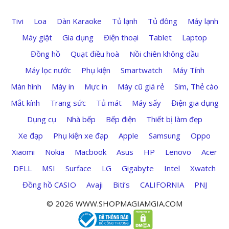
Tivi
Loa
Dàn Karaoke
Tủ lạnh
Tủ đông
Máy lạnh
Máy giặt
Gia dụng
Điện thoại
Tablet
Laptop
Đồng hồ
Quạt điều hoà
Nồi chiên không dầu
Máy lọc nước
Phụ kiện
Smartwatch
Máy Tính
Màn hình
Máy in
Mực in
Máy cũ giá rẻ
Sim, Thẻ cào
Mắt kính
Trang sức
Tủ mát
Máy sấy
Điện gia dụng
Dụng cụ
Nhà bếp
Bếp điện
Thiết bị làm đẹp
Xe đạp
Phụ kiện xe đạp
Apple
Samsung
Oppo
Xiaomi
Nokia
Macbook
Asus
HP
Lenovo
Acer
DELL
MSI
Surface
LG
Gigabyte
Intel
Xwatch
Đồng hồ CASIO
Avaji
Biti’s
CALIFORNIA
PNJ
© 2026 WWW.SHOPMAGIAMGIA.COM