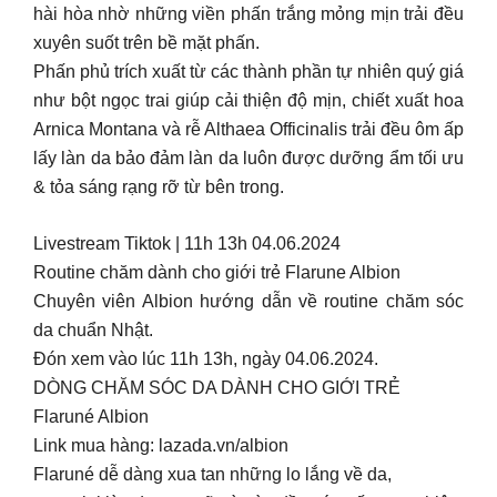
hài hòa nhờ những viền phấn trắng mỏng mịn trải đều
xuyên suốt trên bề mặt phấn.
Phấn phủ trích xuất từ các thành phần tự nhiên quý giá
như bột ngọc trai giúp cải thiện độ mịn, chiết xuất hoa
Arnica Montana và rễ Althaea Officinalis trải đều ôm ấp
lấy làn da bảo đảm làn da luôn được dưỡng ẩm tối ưu
& tỏa sáng rạng rỡ từ bên trong.
Livestream Tiktok | 11h 13h 04.06.2024
Routine chăm dành cho giới trẻ Flarune Albion
Chuyên viên Albion hướng dẫn về routine chăm sóc
da chuẩn Nhật.
Đón xem vào lúc 11h 13h, ngày 04.06.2024.
DÒNG CHĂM SÓC DA DÀNH CHO GIỚI TRẺ
Flaruné Albion
Link mua hàng: lazada.vn/albion
Flaruné dễ dàng xua tan những lo lắng về da,