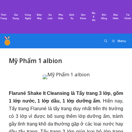
Chuyển
đến
Mẹ
Thời
Gia
Công
Điện
Du
Phụ
Dịch
Sức
Đời
Bảo
Tài
nội
&
Trang
Dụng
Nghệ
Máy
Lịch
Kiện
Vụ
Khỏe
Sống
Hiểm
Chính
Bé
dung
Menu
Mỹ Phẩm 1 albion
Flaruné Shake It Cleansing là Tẩy trang 3 lớp, gồm
1 lớp nước, 1 lớp dầu, 1 lớp dưỡng ẩm.
Hiện nay,
Tẩy trang Flaruné là tẩy trang duy nhất trên thị trường
có 3 lớp vì được bổ sung thêm lớp dưỡng ẩm, tránh
gây tình trạng khô da thường gặp ở các loại nước hay
dầu tẩy trang. Tẩy trang 3 lớp giúp loại bỏ lớp trang