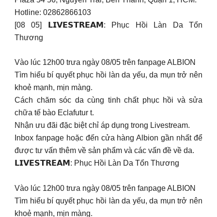
Hotline: 02862866103
[08 05] 𝗟𝗜𝗩𝗘𝗦𝗧𝗥𝗘𝗔𝗠: Phục Hồi Làn Da Tổn
Thương
Vào lúc 12h00 trưa ngày 08/05 trên fanpage ALBION
Tìm hiểu bí quyết phục hồi làn da yếu, da mụn trở nên
khoẻ mạnh, mịn màng.
Cách chăm sóc da cùng tinh chất phục hồi và sửa
chữa tế bào Eclafutur t.
Nhận ưu đãi đặc biệt chỉ áp dụng trong Livestream.
Inbox fanpage hoặc đến cửa hàng Albion gần nhất để
được tư vấn thêm về sản phẩm và các vấn đề về da.
𝗟𝗜𝗩𝗘𝗦𝗧𝗥𝗘𝗔𝗠: Phục Hồi Làn Da Tổn Thương
Vào lúc 12h00 trưa ngày 08/05 trên fanpage ALBION
Tìm hiểu bí quyết phục hồi làn da yếu, da mụn trở nên
khoẻ mạnh, mịn màng.