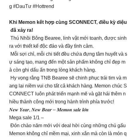
g #DauTư #Hottrend
Khi Memon kết hợp cùng SCONNECT, điều kỳ diệu
đã xảy ra!
Thú Nhồi Bông Bearee, linh vật mới toanh, được sinh
ra với thiết kế độc đáo và đầy tình cảm.
Mỗi sợi chỉ, mỗi chi tiết đều chứa đựng tâm huyết và s
ự sáng tạo, mang đến một sản phẩm không chỉ đẹp m
à còn ghi dấu ấn trong lòng khách hàng.
Hy vọng rằng TNB Bearee sẽ chinh phục trái tim và m
ang lại niềm vui cho tất cả khách hàng. Memon chúc S
CONNECT luôn phát triển mạnh mẽ và gặt hái thêm n
hiều thành công mới trong hành trình phía trước!
𝑵𝒆𝒘 𝒀𝒆𝒂𝒓, 𝑵𝒆𝒘 𝑩𝒆𝒂𝒓 – 𝑴𝒆𝒎𝒐𝒏 𝒔𝒂𝒍𝒆 𝒍𝒐̛́𝒏
Mega sale 1/1 –
Đón chào năm mới với deal hời cùng những chú gấu
Memon không chỉ mềm mại, xinh xắn mà còn là món q