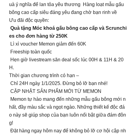
uà ý nghĩa để lan tỏa yêu thương Hàng loạt mẫu gấu
bông cao cấp siêu đáng yêu đang chờ bạn rinh về
Ưu đãi độc quyền:
Quà tặng Móc khoá gấu bông cao cấp và Scrunchi
es cho đơn hàng từ 250K
Lì xì voucher Memon giảm đến 60K
Freeship toàn quốc
Hẹn giờ livestream săn deal sốc lúc 00H & 11H & 20
H.
Thời gian chương trình có hạn –
Chỉ 24H ngày 1/1/2025. Đừng bỏ lỡ bạn nhé!
CẬP NHẬT SẢN PHẨM MỚI TỪ MEMON
Memon tự hào mang đến những mẫu gấu bông mới n
hất, đầy màu sắc và ngọt ngào. Những thiết kế độc đá
o này sẽ giúp shop của bạn luôn nổi bật giữa đám đôn
g!
Đặt hàng ngay hôm nay để không bỏ lỡ cơ hội cập nh