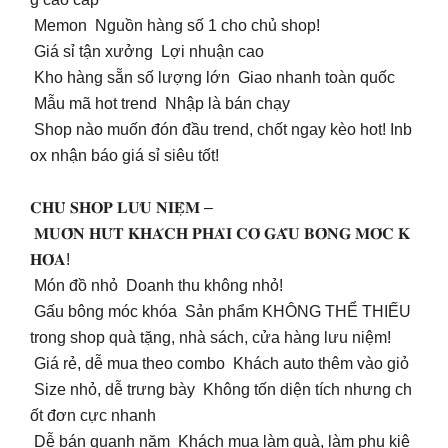
Memon Nguồn hàng số 1 cho chủ shop!
Giá sỉ tận xưởng Lợi nhuận cao
Kho hàng sẵn số lượng lớn Giao nhanh toàn quốc
Mẫu mã hot trend Nhập là bán chạy
Shop nào muốn đón đầu trend, chốt ngay kèo hot! Inb
ox nhận báo giá sỉ siêu tốt!
𝐂𝐇𝐔̉ 𝐒𝐇𝐎𝐏 𝐋𝐔̛𝐔 𝐍𝐈𝐄̣̂𝐌 –
𝐌𝐔𝐎̂́𝐍 𝐇𝐔́𝐓 𝐊𝐇𝐀́𝐂𝐇 𝐏𝐇𝐀̉𝐈 𝐂𝐎́ 𝐆𝐀̂́𝐔 𝐁𝐎̂𝐍𝐆 𝐌𝐎́𝐂 𝐊
𝐇𝐎́𝐀!
Món đồ nhỏ Doanh thu không nhỏ!
Gấu bông móc khóa Sản phẩm KHÔNG THỂ THIẾU
trong shop quà tặng, nhà sách, cửa hàng lưu niệm!
Giá rẻ, dễ mua theo combo Khách auto thêm vào giỏ
Size nhỏ, dễ trưng bày Không tốn diện tích nhưng ch
ốt đơn cực nhanh
Dễ bán quanh năm Khách mua làm quà, làm phụ kiệ