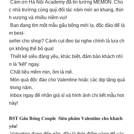
Cảm ơn Hà Nội Academy đã tin tưởng MEMON. Chú
c nhà trường cùng quý đối tác năm mới an khang, thịn
h vượng và nhiều niềm vui!
Bạn đang tìm một mẫu gấu bông mới lạ, độc đáo để là
m best-
seller cho shop? Cánh cụt đeo tai nghe chính là lựa ch
ọn không thể bỏ qua!
Thiết kế siêu đáng yêu, khác biệt, đảm bảo khách nhì
n là “kết” ngay.
Chất liệu mềm mịn, ôm là mê.
Món quà độc đáo cho Valentine hoặc các dịp tặng quà
trong năm.
Inbox ngay để nhận giá sỉ và hình ảnh chi tiết mẫu hot
này!
𝐁𝐒𝐓 𝐆𝐚̂́𝐮 𝐁𝐨̂𝐧𝐠 𝐂𝐨𝐮𝐩𝐥𝐞 𝐒𝐢𝐞̂𝐮 𝐩𝐡𝐚̂̉𝐦 𝐕𝐚𝐥𝐞𝐧𝐭𝐢𝐧𝐞 𝐜𝐡𝐨 𝐤𝐡𝐚́𝐜𝐡
𝐲𝐞̂𝐮!
Valentine đang đến gần, đây là thời điểm vàng để các