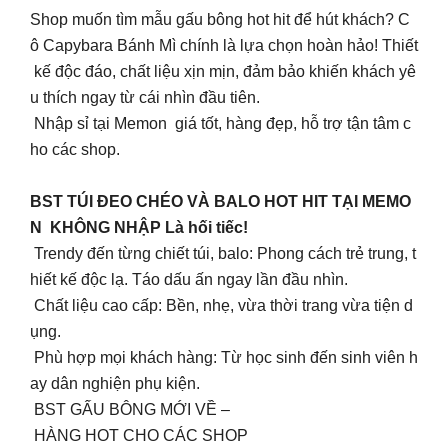
Shop muốn tìm mẫu gấu bông hot hit để hút khách? C
ô Capybara Bánh Mì chính là lựa chọn hoàn hảo! Thiết
kế độc đáo, chất liệu xịn mịn, đảm bảo khiến khách yê
u thích ngay từ cái nhìn đầu tiên.
Nhập sỉ tại Memon giá tốt, hàng đẹp, hỗ trợ tận tâm c
ho các shop.
BST TÚI ĐEO CHÉO VÀ BALO HOT HIT TẠI MEMO
N KHÔNG NHẬP Là hối tiếc!
Trendy đến từng chiết túi, balo: Phong cách trẻ trung, t
hiết kế độc lạ. Táo dấu ấn ngay lần đầu nhìn.
Chất liệu cao cấp: Bền, nhẹ, vừa thời trang vừa tiện d
ụng.
Phù hợp mọi khách hàng: Từ học sinh đến sinh viên h
ay dân nghiện phụ kiện.
BST GẤU BÔNG MỚI VỀ –
HÀNG HOT CHO CÁC SHOP