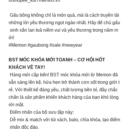
o/shopee_kol?memon.vn
Gấu bông không chỉ là món quà, mà là cách truyền tải
những lời yêu thương ngọt ngào nhất. Hãy để chú gấu
xinh xắn lan toả niềm vui và yêu thương trong năm m
ới!
#Memon #gaubong #sale #newyear
BST MÓC KHÓA MỚI TOANH – CƠ HỘI HỐT
KHÁCH VỀ TAY!
Hàng mới cập bến! BST móc khóa mới từ Memon đã
sẵn sàng lên kệ, hứa hẹn trở thành cơn sốt trong giới t
rẻ. Với thiết kế đáng yêu, chất lượng bền bỉ, đây chắc
chắn là sản phẩm khiến khách hàng của bạn khó lòng
rời mắt.
Điểm nhấn của bộ sưu tập này:
Dễ mix & match với túi xách, balo, chìa khóa, tạo điểm
nhấn độc đáo.