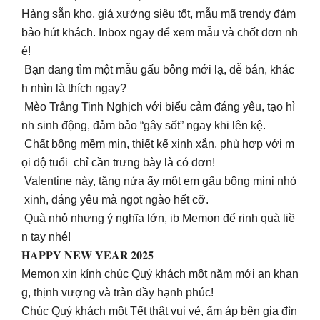
Hàng sẵn kho, giá xưởng siêu tốt, mẫu mã trendy đảm
bảo hút khách. Inbox ngay để xem mẫu và chốt đơn nh
é!
Bạn đang tìm một mẫu gấu bông mới lạ, dễ bán, khác
h nhìn là thích ngay?
Mèo Trắng Tinh Nghịch với biểu cảm đáng yêu, tạo hì
nh sinh động, đảm bảo “gây sốt” ngay khi lên kệ.
Chất bông mềm mịn, thiết kế xinh xắn, phù hợp với m
ọi độ tuổi chỉ cần trưng bày là có đơn!
Valentine này, tặng nửa ấy một em gấu bông mini nhỏ
xinh, đáng yêu mà ngọt ngào hết cỡ.
Quà nhỏ nhưng ý nghĩa lớn, ib Memon để rinh quà liề
n tay nhé!
𝐇𝐀𝐏𝐏𝐘 𝐍𝐄𝐖 𝐘𝐄𝐀𝐑 𝟐𝟎𝟐𝟓
Memon xin kính chúc Quý khách một năm mới an khan
g, thịnh vượng và tràn đầy hạnh phúc!
Chúc Quý khách một Tết thật vui vẻ, ấm áp bên gia đìn