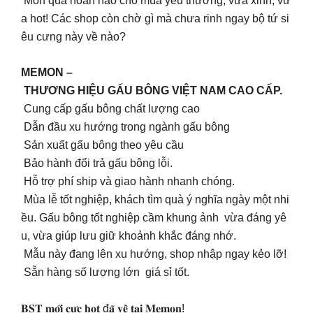
Món quà hoàn hảo cho mùa yêu thương, vừa xinh, vừ
a hot! Các shop còn chờ gì mà chưa rinh ngay bộ tứ si
êu cưng này về nào?
MEMON –
THƯƠNG HIỆU GẤU BÔNG VIỆT NAM CAO CẤP.
Cung cấp gấu bông chất lượng cao
Dẫn đầu xu hướng trong ngành gấu bông
Sản xuất gấu bông theo yêu cầu
Bảo hành đổi trả gấu bông lỗi.
Hỗ trợ phí ship và giao hành nhanh chóng.
Mùa lễ tốt nghiệp, khách tìm quà ý nghĩa ngày một nhi
ều. Gấu bông tốt nghiệp cầm khung ảnh vừa đáng yê
u, vừa giúp lưu giữ khoảnh khắc đáng nhớ.
Mẫu này đang lên xu hướng, shop nhập ngay kẻo lỡ!
Sẵn hàng số lượng lớn giá sỉ tốt.
𝐁𝐒𝐓 𝐦𝐨̛́𝐢 𝐜𝐮̛̣𝐜 𝐡𝐨𝐭 đ𝐚̃ 𝐯𝐞̂̀ 𝐭𝐚̣𝐢 𝐌𝐞𝐦𝐨𝐧!