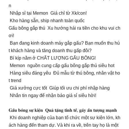
n
Nhập sỉ tại Memon Giá chỉ từ Xk/con!
Kho hàng sẵn, ship nhanh toàn quốc
Gấu bông gắp thú Xu hướng hái ra tiền cho khu vui ch
ơi!
Bạn đang kinh doanh máy gắp gấu? Bạn muốn thu hú
t khách hàng và tăng doanh thu gấp đôi?
Bí kíp nằm ở CHẤT LƯỢNG GẤU BÔNG!
Memon nguồn cung cấp gấu bông gắp thú siêu hot
Hàng siêu đáng yêu Đủ mẫu từ thú bông, nhân vật ho
t trend
Giá xưởng cực tốt Giúp tối ưu chi phí nhập hàng
Nhắn tin ngay để nhận báo giá sỉ siêu hời!
𝐆𝐚̂́𝐮 𝐛𝐨̂𝐧𝐠 𝐬𝐮̛̣ 𝐤𝐢𝐞̣̂𝐧 𝐐𝐮𝐚̀ 𝐭𝐚̣̆𝐧𝐠 𝐭𝐢𝐧𝐡 𝐭𝐞̂́, 𝐠𝐚̂𝐲 𝐚̂́𝐧 𝐭𝐮̛𝐨̛̣𝐧𝐠 𝐦𝐚̣𝐧𝐡
Khi doanh nghiệp của bạn tổ chức một sự kiện lớn, kh
ách hàng đến tham dự. Và khi ra về, trên tay họ là một