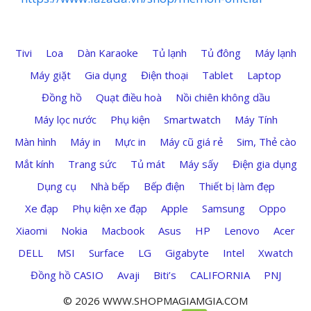
Tivi
Loa
Dàn Karaoke
Tủ lạnh
Tủ đông
Máy lạnh
Máy giặt
Gia dụng
Điện thoại
Tablet
Laptop
Đồng hồ
Quạt điều hoà
Nồi chiên không dầu
Máy lọc nước
Phụ kiện
Smartwatch
Máy Tính
Màn hình
Máy in
Mực in
Máy cũ giá rẻ
Sim, Thẻ cào
Mắt kính
Trang sức
Tủ mát
Máy sấy
Điện gia dụng
Dụng cụ
Nhà bếp
Bếp điện
Thiết bị làm đẹp
Xe đạp
Phụ kiện xe đạp
Apple
Samsung
Oppo
Xiaomi
Nokia
Macbook
Asus
HP
Lenovo
Acer
DELL
MSI
Surface
LG
Gigabyte
Intel
Xwatch
Đồng hồ CASIO
Avaji
Biti’s
CALIFORNIA
PNJ
© 2026 WWW.SHOPMAGIAMGIA.COM