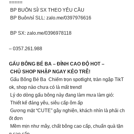
=====
BP BUÔN SỈ/ SX THEO YÊU CẦU
BP Buôn/sỉ SLL: zalo.me/0397976616
BP SX: zalo.me/0396978118
– 0357.261.988
GẤU BÔNG BÉ BA – ĐỈNH CAO ĐỘ HOT –
CHỦ SHOP NHẬP NGAY KẺO TRỄ!
Gấu Bông Bé Ba Chiếm trọn spotlight, tràn ngập TikT
ok, shop nào chưa có là mất trend!
Lý do dòng gấu bông này đang làm mưa làm gió:
Thiết kế đáng yêu, siêu cấp ôm ấp
Gương mặt “CUTE” gây nghiện, khách nhìn là phải ch
ốt đơn
Mềm mịn như mây, chất bông cao cấp, chuẩn quà tặn
g cao cấp