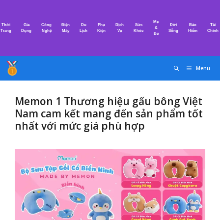
Chuyển
đến
Mẹ
Thời
Gia
Công
Điện
Du
Phụ
Dịch
Sức
Đời
Bảo
Tài
nội
&
Trang
Dụng
Nghệ
Máy
Lịch
Kiện
Vụ
Khỏe
Sống
Hiểm
Chính
Bé
dung
Menu
Memon 1 Thương hiệu gấu bông Việt
Nam cam kết mang đến sản phẩm tốt
nhất với mức giá phù hợp