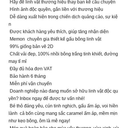
Hãy để linh vật thương hiệu thay bạn kể câu chuyện
Hình ảnh độc quyền, gắn liền với thương hiệu
Dễ dàng xuất hiện trong chiến dịch quảng cáo, sự kiệ
n
Được khách hàng yêu thích, giúp tăng nhận diện
Memon chuyên gia thiết kế gấu bông linh vật
99% giống bản vẽ 2D
Chất vải đẹp, 100% nhồi bông trắng tinh khiết, đường
may tỉ mỉ
Đầy đủ hóa đơn VAT
Bảo hành 6 tháng
Miễn phí vận chuyển
Doanh nghiệp nào đang muốn sở hữu linh vật độc qu
yền? Inbox ngay để được tư vấn nhé!
Bé thỏ đáng yêu, cún tinh nghịch, gấu ấm áp, voi hiền
lành cả bốn cùng mang sắc caramel ấm áp, mềm mịn
như kẹo bông, ôm là mê ngay!