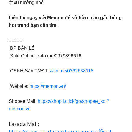
ật xu hướng nhé!
Liên hệ ngay với Memon để sở hữu mẫu gấu bông
hot trend bạn cần tìm.
=====
BP BÁN LẺ
Sale Online: zalo.me/0979896616
CSKH Sàn TMĐT:
zalo.me/0362638118
Website:
https://memon.vn/
Shopee Mall:
https://shopii.click/go/shopee_kol?
memon.vn
Lazada Mall:
https://www.lazada.vn/shop/memon-official