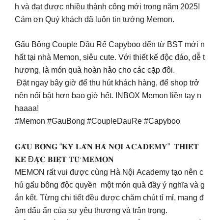
h và đạt được nhiều thành công mới trong năm 2025!
Cảm ơn Quý khách đã luôn tin tưởng Memon.
Gấu Bông Couple Dâu Rể Capyboo đến từ BST mới n
hất tại nhà Memon, siêu cute. Với thiết kế độc đáo, dễ t
hương, là món quà hoàn hảo cho các cặp đôi.
Đặt ngay bây giờ để thu hút khách hàng, để shop trở
nên nổi bật hơn bao giờ hết. INBOX Memon liền tay n
haaaa!
#Memon #GauBong #CoupleDauRe #Capyboo
𝐆𝐀̂́𝐔 𝐁𝐎̂𝐍𝐆 “𝐊𝐘̀ 𝐋𝐀̂𝐍 𝐇𝐀̀ 𝐍𝐎̣̂𝐈 𝐀𝐂𝐀𝐃𝐄𝐌𝐘” 𝐓𝐇𝐈𝐄̂́𝐓
𝐊𝐄̂́ Đ𝐀̣̆𝐂 𝐁𝐈𝐄̣̂𝐓 𝐓𝐔̛̀ 𝐌𝐄𝐌𝐎𝐍
MEMON rất vui được cùng Hà Nội Academy tạo nên c
hú gấu bông độc quyền một món quà đầy ý nghĩa và g
ắn kết. Từng chi tiết đều được chăm chút tỉ mỉ, mang đ
ậm dấu ấn của sự yêu thương và trân trọng.