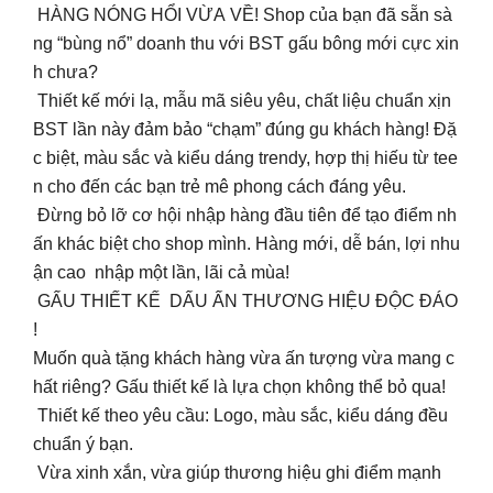
HÀNG NÓNG HỔI VỪA VỀ! Shop của bạn đã sẵn sà
ng “bùng nổ” doanh thu với BST gấu bông mới cực xin
h chưa?
Thiết kế mới lạ, mẫu mã siêu yêu, chất liệu chuẩn xịn
BST lần này đảm bảo “chạm” đúng gu khách hàng! Đặ
c biệt, màu sắc và kiểu dáng trendy, hợp thị hiếu từ tee
n cho đến các bạn trẻ mê phong cách đáng yêu.
Đừng bỏ lỡ cơ hội nhập hàng đầu tiên để tạo điểm nh
ấn khác biệt cho shop mình. Hàng mới, dễ bán, lợi nhu
ận cao nhập một lần, lãi cả mùa!
GẤU THIẾT KẾ DẤU ẤN THƯƠNG HIỆU ĐỘC ĐÁO
!
Muốn quà tặng khách hàng vừa ấn tượng vừa mang c
hất riêng? Gấu thiết kế là lựa chọn không thể bỏ qua!
Thiết kế theo yêu cầu: Logo, màu sắc, kiểu dáng đều
chuẩn ý bạn.
Vừa xinh xắn, vừa giúp thương hiệu ghi điểm mạnh