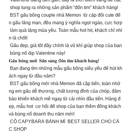
shop tung ra những sản phẩm “đốn tim” khách hàng!
BST gấu bông couple nhà Memon từ cặp đôi cute đế
n gấu lãng mạn, đều mang ý nghĩa ngọt ngào, cực hợp
làm quà tặng mùa yêu. Toàn mẫu hot hit, khách chỉ nhì
n là chốt!
Gấu đẹp, giá tốt đây chính là vũ khí giúp shop của bạn
bùng nổ dịp Valentine này!
𝐆𝐚̂́𝐮 𝐛𝐨̂𝐧𝐠 𝐦𝐨̛́𝐢 𝐒𝐚̆̃𝐧 𝐬𝐚̀𝐧𝐠 đ𝐨̂́𝐧 𝐭𝐢𝐦 𝐤𝐡𝐚́𝐜𝐡 𝐡𝐚̀𝐧𝐠!
Bạn đang tìm những mẫu gấu bông siêu yêu để hút kh
ách ngay từ đầu năm?
BST gấu bông mới nhà Memon đã cập bến, toàn nhữ
ng em gấu dễ thương, chất lượng đỉnh của chóp, đảm
bảo khiến khách mê ngay từ cái nhìn đầu tiên. Hàng đ
ẹp, mẫu hot cơ hội để shop của bạn thêm đông khách
và bùng nổ doanh thu năm mới!
CÔ CAPYBARA BÁNH MÌ BEST SELLER CHO CÁ
C SHOP