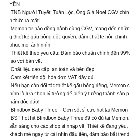
YỀN
TNB Người Tuyết, Tuần Lộc, Ông Già Noel CGV chín
h thức ra mắt!
Memon tự hào đồng hành cùng CGV, mang đến nhữn
g thiết kế gấu bông độc quyền, đậm chất lễ hội, chinh
phục mọi ánh nhìn.
Thiết kế theo yêu cầu: Đảm bảo chuẩn chỉnh đến 99%
so với bản vẽ.
Chất liệu cao cấp, an toàn và bền đẹp.
Cam kết tiến độ, hóa đơn VAT đầy đủ.
Nếu bạn cần đối tác thiết kế gấu bông riêng, Memon c
hính là lựa chọn lý tưởng để biến ý tưởng thành sản p
hẩm độc đáo!
Blindbox Baby Three – Cơn sốt sỉ cực hot tại Memon
BST hot hit Blindbox Baby Three đã có đủ tại Memon,
sẵn sàng cho các shop sỉ nhập về. Thiết kế đáng yêu,
khách mê ngay từ cái nhìn đầu tiên, đảm bảo bắt trend