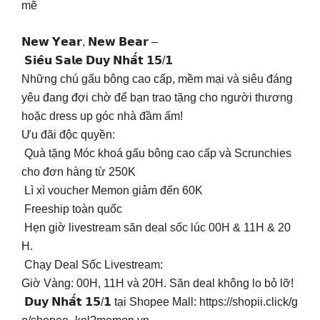
mẽ
𝗡𝗲𝘄 𝗬𝗲𝗮𝗿, 𝗡𝗲𝘄 𝗕𝗲𝗮𝗿 –
𝗦𝗶𝗲̂𝘂 𝗦𝗮𝗹𝗲 𝗗𝘂𝘆 𝗡𝗵𝗮̂́𝘁 𝟭𝟱/𝟭
Những chú gấu bông cao cấp, mềm mại và siêu đáng
yêu đang đợi chờ để bạn trao tặng cho người thương
hoặc dress up góc nhà đầm ấm!
Ưu đãi độc quyền:
Quà tặng Móc khoá gấu bông cao cấp và Scrunchies
cho đơn hàng từ 250K
Lì xì voucher Memon giảm đến 60K
Freeship toàn quốc
Hẹn giờ livestream săn deal sốc lúc 00H & 11H & 20
H.
Chạy Deal Sốc Livestream:
Giờ Vàng: 00H, 11H và 20H. Săn deal không lo bỏ lỡ!
𝗗𝘂𝘆 𝗡𝗵𝗮̂́𝘁 𝟭𝟱/𝟭 tại Shopee Mall: https://shopii.click/g