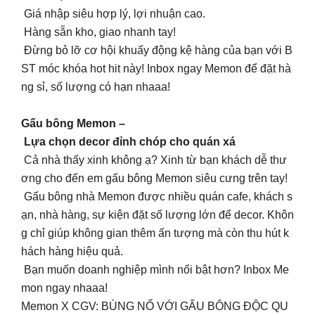
Giá nhập siêu hợp lý, lợi nhuận cao.
Hàng sẵn kho, giao nhanh tay!
Đừng bỏ lỡ cơ hội khuấy động kệ hàng của bạn với B
ST móc khóa hot hit này! Inbox ngay Memon để đặt hà
ng sỉ, số lượng có hạn nhaaa!
Gấu bông Memon –
Lựa chọn decor đỉnh chóp cho quán xá
Cả nhà thấy xinh không ạ? Xinh từ bạn khách dễ thư
ơng cho đến em gấu bông Memon siêu cưng trên tay!
Gấu bông nhà Memon được nhiều quán cafe, khách s
ạn, nhà hàng, sự kiện đặt số lượng lớn để decor. Khôn
g chỉ giúp không gian thêm ấn tượng mà còn thu hút k
hách hàng hiệu quả.
Bạn muốn doanh nghiệp mình nổi bật hơn? Inbox Me
mon ngay nhaaa!
Memon X CGV: BÙNG NỔ VỚI GẤU BÔNG ĐỘC QU