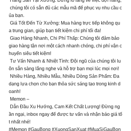
Hàng Sẵn Tại Xưởng: Đừng lo lắng về việc đợi hàng,
chúng tôi có sẵn đủ các mẫu mã để phục vụ nhu cầu c
ủa bạn.
Giá Tốt Đến Từ Xưởng: Mua hàng trực tiếp không qu
a trung gian, giúp bạn tiết kiệm chi phí tối đa!
Giao Hàng Nhanh, Chi Phí Thấp: Chúng tôi đảm bảo
giao hàng tận nơi một cách nhanh chóng, chi phí vận c
huyển siêu tiết kiệm!
Tư Vấn Nhanh & Nhiệt Tình: Đội ngũ của chúng tôi lu
ôn sẵn sàng lắng nghe và hỗ trợ bạn mọi lúc mọi nơi!
Nhiều Hàng, Nhiều Mẫu, Nhiều Dòng Sản Phẩm: Đa
dạng lựa chọn cho bạn thỏa sức sáng tạo trong kinh d
oanh!
Memon –
Dẫn Đầu Xu Hướng, Cam Kết Chất Lượng! Đừng ng
ần ngại, inbox ngay để được tư vấn và nhận báo giá tố
t nhất nhé!
#Memon #GauBong #XuongSanXuat #MuaSiGauBon