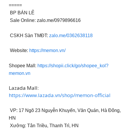
=====
BP BÁN LẺ
Sale Online: zalo.me/0979896616
CSKH Sàn TMĐT:
zalo.me/0362638118
Website:
https://memon.vn/
Shopee Mall:
https://shopii.click/go/shopee_kol?
memon.vn
Lazada Mall:
https://www.lazada.vn/shop/memon-official
VP: 17 Ngõ 23 Nguyễn Khuyến, Văn Quán, Hà Đông,
HN
Xưởng: Tân Triều, Thanh Trì, HN