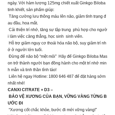
ngày. Với hàm lượng 125mg chiết xuất Ginkgo Biloba
tinh khiết, sản phẩm giúp:
Tăng cường lưu thông máu lên não, giảm tình trạng đ
au đầu, hoa mắt.
Cải thiện trí nhớ, tăng sự tập trung phù hợp cho ngườ
i làm việc căng thẳng, học sinh sinh viên.
Hỗ trợ giảm nguy cơ thoái hóa não bộ, suy giảm trí nh
ớ ở người lớn tuổi.
Đừng để não bộ “mệt mỏi” Hãy để Ginkgo Biloba Mas
on trở thành người bạn đồng hành cho một trí nhớ min
h mẫn và tinh thần tỉnh táo!
Liên hệ ngay Hotline: 1800 646 487 để đặt hàng sớm
nhất nhé!
CANXI CITRATE + D3 –
BẢO VỆ XƯƠNG CỦA BẠN, VỮNG VÀNG TỪNG B
ƯỚC ĐI
“Xương cốt chắc khỏe, bước đi mới vững vàng!”