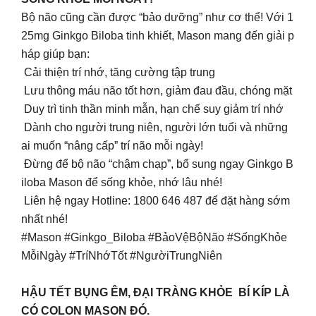
Bộ não cũng cần được “bảo dưỡng” như cơ thể! Với 1
25mg Ginkgo Biloba tinh khiết, Mason mang đến giải p
háp giúp bạn:
Cải thiện trí nhớ, tăng cường tập trung
Lưu thông máu não tốt hơn, giảm đau đầu, chóng mặt
Duy trì tinh thần minh mẫn, hạn chế suy giảm trí nhớ
Dành cho người trung niên, người lớn tuổi và những
ai muốn “nâng cấp” trí não mỗi ngày!
Đừng để bộ não “chậm chạp”, bổ sung ngay Ginkgo B
iloba Mason để sống khỏe, nhớ lâu nhé!
Liên hệ ngay Hotline: 1800 646 487 để đặt hàng sớm
nhất nhé!
#Mason #Ginkgo_Biloba #BảoVệBộNão #SốngKhỏe
MỗiNgày #TríNhớTốt #NgườiTrungNiên
HẬU TẾT BỤNG ÊM, ĐẠI TRÀNG KHỎE BÍ KÍP LÀ
CÓ COLON MASON ĐÓ.