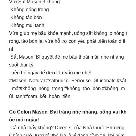
Với Sắt Mason 3 không:
Không nóng trong
Không táo bón
Không mùi tanh
Vừa giúp mẹ bầu khỏe mạnh, uống sắt không lo nóng t
rong, táo bón lại vừa hỗ trợ con yêu phát triển toàn diệ
n!
Sắt Mason Bí quyết để mẹ bầu thoải mái, nhẹ nhàng
suốt thai kỳ!
Liên hệ ngay để được tư vấn mẹ nhé!
#Mason_Natural #sathuuco_Ferrouse_Gluconate #sắt
_mát#không_nóng_trong #không_táo_bón #không_m
ùi_tanh#cam_kết_hoàn_tiền
Có Colon Mason Đại tràng nhẹ nhàng, sống vui kh
ỏe mỗi ngày!
Cả nhà thấy không? Dược sĩ của Nhà thuốc Phương
Chính cười tươi rói thế kia là vì đang cầm “vũ khí bí m