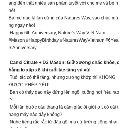
ang đến thật nhiều sản phẩm tuyệt vời cho mẹ và bé n
hé!
Ba mẹ nào là fan cứng của Natures Way, vào chúc mừ
ng ngay nào!
Happy 6th Anniversary, Nature’s Way Việt Nam
#Mason #HappyBirthday #NaturesWayVietnam #6Yea
rsAnniversary
Canxi Citrate + D3 Mason: Giữ xương chắc khỏe, c
hẳng lo xập xệ khi tuổi tác tăng vù vù!
Tuổi tác có thể tăng, nhưng xương khớp thì KHÔNG
ĐƯỢC PHÉP YẾU!
Bạn có thấy dạo này đứng lên ngồi xuống hơi “rệu rạo
”?
Mỗi lần bước cầu thang là cảm giác ôi giời ơi, có cái t
hang máy nào đây không?
Nghe tiếng rắc rắc từ đầu gối mà cứ tưởng tiếng nhai