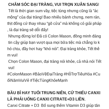
CHĂM SÓC ĐẠI TRÀNG, VUI TRỌN XUÂN SANG
!
Tết là thời gian sum vầy, tiệc tùng nhưng cũng là “ác
mộng” của đại tràng! Bao nhiêu bánh chưng, nem rán,
thịt đông cứ thay nhau “gõ cửa” mà không có giải pháp
, là đại tràng sẽ dỗi đấy!
Nhưng đừng lo! Đã có Colon Mason, đồng minh đáng
tin cậy giúp bạn vượt qua mọi bữa tiệc mà chẳng lo k
hó chịu, đầy hơi hay “khó nói”. Đại tràng khỏe, Tết thê
m vui!
Chọn Colon Mason, đại tràng nói khỏe, cả nhà nói Tết
vui!
#ColonMason #BảoVệĐạiTràng #HỗTrợTiêuHóa #Cu
ốiNămVuiVẻ #TiệcTùngKhỏeMạnh
BẦU BÌ HAY TUỔI TRUNG NIÊN, CỨ THIẾU CANXI
LÀ PHẢI UỐNG CANXI CITRATE+D3 LIỀN.
Canxi Citrate + D3 Bổ sung thêm Vitamin D3 giúp tăn