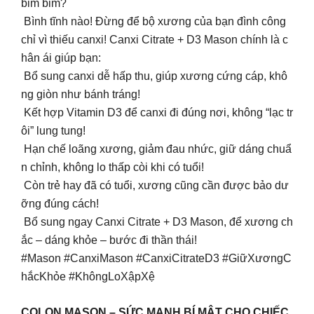
bim bim?
Bình tĩnh nào! Đừng để bộ xương của bạn đình công
chỉ vì thiếu canxi! Canxi Citrate + D3 Mason chính là c
hân ái giúp bạn:
Bổ sung canxi dễ hấp thu, giúp xương cứng cáp, khô
ng giòn như bánh tráng!
Kết hợp Vitamin D3 để canxi đi đúng nơi, không “lạc tr
ôi” lung tung!
Hạn chế loãng xương, giảm đau nhức, giữ dáng chuẩ
n chỉnh, không lo thấp còi khi có tuổi!
Còn trẻ hay đã có tuổi, xương cũng cần được bảo dư
ỡng đúng cách!
Bổ sung ngay Canxi Citrate + D3 Mason, để xương ch
ắc – dáng khỏe – bước đi thần thái!
#Mason #CanxiMason #CanxiCitrateD3 #GiữXươngC
hắcKhỏe #KhôngLoXậpXệ
COLON MASON – SỨC MẠNH BÍ MẬT CHO CHIẾC