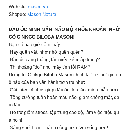
Webiste:
mason.vn
Shopee:
Mason Natural
ĐẦU ÓC MINH MẪN, NÃO BỘ KHỎE KHOẮN NHỜ
CÓ GINKGO BILOBA MASON!
Bạn có bao giờ cảm thấy:
Hay quên vặt, nhớ nhớ quên quên?
Đầu óc căng thẳng, làm việc kém tập trung?
Thi thoảng “đơ” như máy tính lỗi RAM?
Đừng lo, Ginkgo Biloba Mason chính là “trợ thủ” giúp b
ộ não của bạn vận hành trơn tru như:
Cải thiện trí nhớ, giúp đầu óc tỉnh táo, minh mẫn hơn.
Tăng cường tuần hoàn máu não, giảm chóng mặt, đa
u đầu.
Hỗ trợ giảm stress, tập trung cao độ, làm việc hiệu qu
ả hơn!
Sáng suốt hơn Thành công hơn Vui sống hơn!