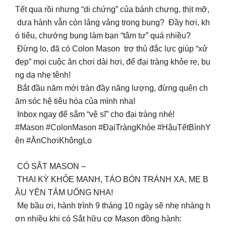
Tết qua rồi nhưng “di chứng” của bánh chưng, thịt mỡ,
dưa hành vẫn còn lảng vảng trong bụng? Đầy hơi, kh
ó tiêu, chướng bụng làm bạn “tâm tư” quá nhiều?
Đừng lo, đã có Colon Mason trợ thủ đắc lực giúp “xử
đẹp” mọi cuộc ăn chơi dài hơi, để đại tràng khỏe re, bụ
ng dạ nhẹ tênh!
Bắt đầu năm mới tràn đầy năng lượng, đừng quên ch
ăm sóc hệ tiêu hóa của mình nha!
Inbox ngay để sắm “vệ sĩ” cho đại tràng nhé!
#Mason #ColonMason #ĐạiTràngKhỏe #HậuTếtBìnhY
ên #ĂnChơiKhôngLo
CÓ SẮT MASON –
THAI KỲ KHỎE MẠNH, TÁO BÓN TRÁNH XA, MẸ B
ẦU YÊN TÂM UỐNG NHA!
Mẹ bầu ơi, hành trình 9 tháng 10 ngày sẽ nhẹ nhàng h
ơn nhiều khi có Sắt hữu cơ Mason đồng hành: