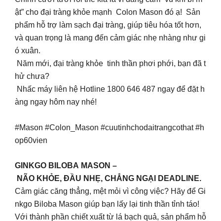
ật” cho đại tràng khỏe mạnh Colon Mason đó ạ! Sản
phẩm hỗ trợ làm sạch đại tràng, giúp tiêu hóa tốt hơn,
và quan trọng là mang đến cảm giác nhẹ nhàng như gi
ó xuân.
Năm mới, đại tràng khỏe tinh thần phơi phới, bạn đã t
hử chưa?
Nhấc máy liên hệ Hotline 1800 646 487 ngay để đặt h
àng ngay hôm nay nhé!
#Mason #Colon_Mason #cuutinhchodaitrangcothat #h
op60vien
GINKGO BILOBA MASON –
NÃO KHỎE, ĐẦU NHẸ, CHẲNG NGẠI DEADLINE.
Cảm giác căng thẳng, mệt mỏi vì công việc? Hãy để Gi
nkgo Biloba Mason giúp bạn lấy lại tinh thần tỉnh táo!
Với thành phần chiết xuất từ lá bạch quả, sản phẩm hỗ