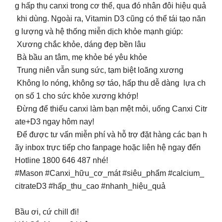
g hấp thụ canxi trong cơ thể, qua đó nhân đôi hiệu quả
khi dùng. Ngoài ra, Vitamin D3 cũng có thể tái tạo năn
g lượng và hệ thống miễn dịch khỏe mạnh giúp:
Xương chắc khỏe, dáng đẹp bền lâu
Bà bầu an tâm, mẹ khỏe bé yêu khỏe
Trung niên vẫn sung sức, tạm biệt loãng xương
Không lo nóng, không sợ táo, hấp thu dễ dàng lựa ch
ọn số 1 cho sức khỏe xương khớp!
Đừng để thiếu canxi làm bạn mệt mỏi, uống Canxi Citr
ate+D3 ngay hôm nay!
Để được tư vấn miễn phí và hỗ trợ đặt hàng các bạn h
ãy inbox trực tiếp cho fanpage hoặc liên hệ ngay đến
Hotline 1800 646 487 nhé!
#Mason #Canxi_hữu_cơ_mát #siêu_phẩm #calcium_
citrateD3 #hấp_thu_cao #nhanh_hiệu_quả
Bầu ơi, cứ chill đi!