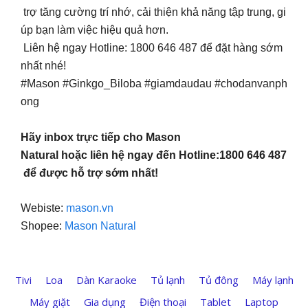
trợ tăng cường trí nhớ, cải thiện khả năng tập trung, gi
úp bạn làm việc hiệu quả hơn.
Liên hệ ngay Hotline: 1800 646 487 để đặt hàng sớm
nhất nhé!
#Mason #Ginkgo_Biloba #giamdaudau #chodanvanph
ong
Hãy inbox trực tiếp cho Mason
Natural hoặc liên hệ ngay đến Hotline:1800 646 487
để được hỗ trợ sớm nhất!
Webiste:
mason.vn
Shopee:
Mason Natural
Tivi
Loa
Dàn Karaoke
Tủ lạnh
Tủ đông
Máy lạnh
Máy giặt
Gia dụng
Điện thoại
Tablet
Laptop