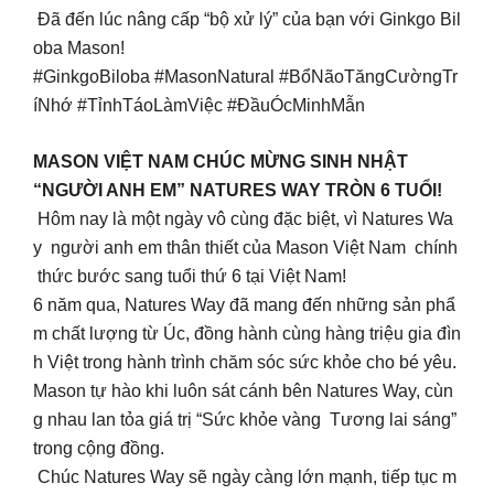
Đã đến lúc nâng cấp “bộ xử lý” của bạn với Ginkgo Bil
oba Mason!
#GinkgoBiloba #MasonNatural #BổNãoTăngCườngTr
íNhớ #TỉnhTáoLàmViệc #ĐầuÓcMinhMẫn
MASON VIỆT NAM CHÚC MỪNG SINH NHẬT
“NGƯỜI ANH EM” NATURES WAY TRÒN 6 TUỔI!
Hôm nay là một ngày vô cùng đặc biệt, vì Natures Wa
y người anh em thân thiết của Mason Việt Nam chính
thức bước sang tuổi thứ 6 tại Việt Nam!
6 năm qua, Natures Way đã mang đến những sản phẩ
m chất lượng từ Úc, đồng hành cùng hàng triệu gia đìn
h Việt trong hành trình chăm sóc sức khỏe cho bé yêu.
Mason tự hào khi luôn sát cánh bên Natures Way, cùn
g nhau lan tỏa giá trị “Sức khỏe vàng Tương lai sáng”
trong cộng đồng.
Chúc Natures Way sẽ ngày càng lớn mạnh, tiếp tục m