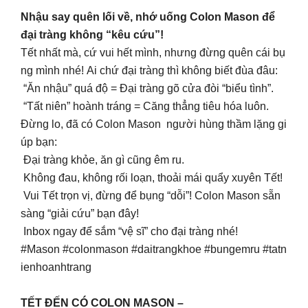
Nhậu say quên lối về, nhớ uống Colon Mason để
đại tràng không “kêu cứu”!
Tết nhất mà, cứ vui hết mình, nhưng đừng quên cái bụ
ng mình nhé! Ai chứ đại tràng thì không biết đùa đâu:
“Ăn nhậu” quá độ = Đại tràng gõ cửa đòi “biểu tình”.
“Tất niên” hoành tráng = Căng thẳng tiêu hóa luôn.
Đừng lo, đã có Colon Mason người hùng thầm lặng gi
úp bạn:
Đại tràng khỏe, ăn gì cũng êm ru.
Không đau, không rối loạn, thoải mái quẩy xuyên Tết!
Vui Tết trọn vị, đừng để bụng “dỗi”! Colon Mason sẵn
sàng “giải cứu” bạn đây!
Inbox ngay để sắm “vệ sĩ” cho đại tràng nhé!
#Mason #colonmason #daitrangkhoe #bungemru #tatn
ienhoanhtrang
TẾT ĐẾN CÓ COLON MASON –