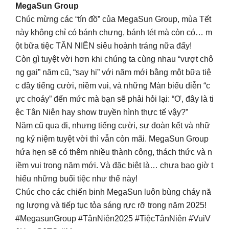
MegaSun Group
Chúc mừng các “tín đồ” của MegaSun Group, mùa Tết
này không chỉ có bánh chưng, bánh tét mà còn có… m
ột bữa tiệc TÂN NIÊN siêu hoành tráng nữa đấy!
Còn gì tuyệt vời hơn khi chúng ta cùng nhau “vượt chô
ng gai” năm cũ, “say hi” với năm mới bằng một bữa tiệ
c đầy tiếng cười, niềm vui, và những Màn biểu diễn “c
ực choáy” đến mức mà bạn sẽ phải hỏi lại: “Ơ, đây là ti
ệc Tân Niên hay show truyền hình thực tế vậy?”
Năm cũ qua đi, nhưng tiếng cười, sự đoàn kết và nhữ
ng kỷ niệm tuyệt vời thì vẫn còn mãi. MegaSun Group
hứa hẹn sẽ có thêm nhiều thành công, thách thức và n
iềm vui trong năm mới. Và đặc biệt là… chưa bao giờ t
hiếu những buổi tiệc như thế này!
Chúc cho các chiến binh MegaSun luôn bùng cháy nă
ng lượng và tiếp tục tỏa sáng rực rỡ trong năm 2025!
#MegasunGroup #TânNiên2025 #TiệcTânNiên #VuiV