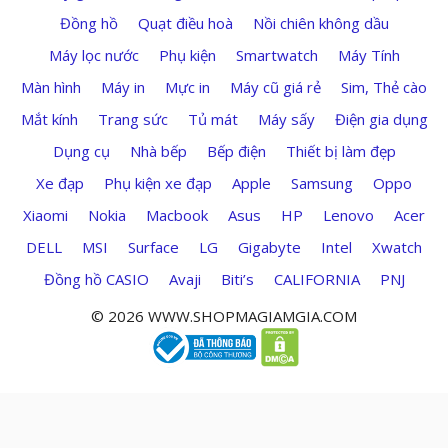
Đồng hồ
Quạt điều hoà
Nồi chiên không dầu
Máy lọc nước
Phụ kiện
Smartwatch
Máy Tính
Màn hình
Máy in
Mực in
Máy cũ giá rẻ
Sim, Thẻ cào
Mắt kính
Trang sức
Tủ mát
Máy sấy
Điện gia dụng
Dụng cụ
Nhà bếp
Bếp điện
Thiết bị làm đẹp
Xe đạp
Phụ kiện xe đạp
Apple
Samsung
Oppo
Xiaomi
Nokia
Macbook
Asus
HP
Lenovo
Acer
DELL
MSI
Surface
LG
Gigabyte
Intel
Xwatch
Đồng hồ CASIO
Avaji
Biti’s
CALIFORNIA
PNJ
© 2026 WWW.SHOPMAGIAMGIA.COM