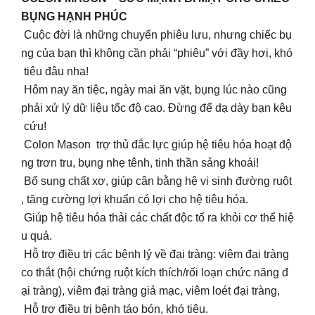
BỤNG HẠNH PHÚC
Cuộc đời là những chuyến phiêu lưu, nhưng chiếc bụ
ng của bạn thì không cần phải “phiêu” với đầy hơi, khó
tiêu đâu nha!
Hôm nay ăn tiệc, ngày mai ăn vặt, bụng lúc nào cũng
phải xử lý dữ liệu tốc độ cao. Đừng để dạ dày bạn kêu
cứu!
Colon Mason trợ thủ đắc lực giúp hệ tiêu hóa hoạt độ
ng trơn tru, bụng nhẹ tênh, tinh thần sảng khoái!
Bổ sung chất xơ, giúp cân bằng hệ vi sinh đường ruột
, tăng cường lợi khuẩn có lợi cho hệ tiêu hóa.
Giúp hệ tiêu hóa thải các chất độc tố ra khỏi cơ thể hiệ
u quả.
Hỗ trợ điều trị các bệnh lý về đại tràng: viêm đại tràng
co thắt (hội chứng ruột kích thích/rối loạn chức năng đ
ại tràng), viêm đại tràng giả mạc, viêm loét đại tràng,
Hỗ trợ điều trị bệnh táo bón, khó tiêu.