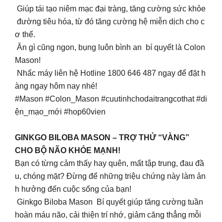
Giúp tái tạo niêm mạc đại tràng, tăng cường sức khỏe
đường tiêu hóa, từ đó tăng cường hệ miễn dịch cho c
ơ thể.
Ăn gì cũng ngon, bụng luôn bình an bí quyết là Colon
Mason!
Nhấc máy liên hệ Hotline 1800 646 487 ngay để đặt h
àng ngay hôm nay nhé!
#Mason #Colon_Mason #cuutinhchodaitrangcothat #di
ện_mạo_mới #hop60vien
GINKGO BILOBA MASON – TRỢ THỬ “VÀNG”
CHO BỘ NÃO KHỎE MẠNH!
Bạn có từng cảm thấy hay quên, mất tập trung, đau đầ
u, chóng mặt? Đừng để những triệu chứng này làm ản
h hưởng đến cuộc sống của bạn!
Ginkgo Biloba Mason Bí quyết giúp tăng cường tuần
hoàn máu não, cải thiện trí nhớ, giảm căng thẳng mỗi