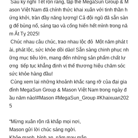
Sau kỳ nghỉ Tết rộn ràng, tập thể MegaSun Group & M
ason Việt Nam đã chính thức khai xuân với tinh thần h
ứng khởi, tràn đầy năng lượng! Cả đội ngũ đã sẵn sàn
g để bùng nổ, sáng tạo và cống hiến hết mình trong nă
m Ất Tỵ 2025!
Chúc nhau câu chúc, trao nhau lộc đỏ Một năm phát t
ài, phát lộc, sức khỏe dồi dào! Sẵn sàng chinh phục nh
ững mục tiêu lớn, mang đến những sản phẩm chất lư
ợng tiếp tục khẳng định vị thế thương hiệu chăm sóc
sức khỏe hàng đầu!
Cùng xem lại những khoảnh khắc rạng rỡ của đại gia
đình MegaSun Group & Mason Việt Nam trong ngày đ
ầu năm nào!#Mason #MegaSun_Group #Khaixuan202
5
“Mừng xuân rộn rã khắp mọi nơi,
Mason gửi lời chúc sáng ngời.
Khỏe mạnh, bình an, năm may mắn,