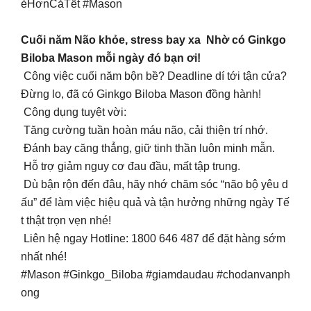
ẻHơnCảTết #Mason
Cuối năm Não khỏe, stress bay xa Nhờ có Ginkgo
Biloba Mason mỗi ngày đó bạn ơi!
Công việc cuối năm bộn bề? Deadline dí tới tận cửa?
Đừng lo, đã có Ginkgo Biloba Mason đồng hành!
Công dụng tuyệt vời:
Tăng cường tuần hoàn máu não, cải thiện trí nhớ.
Đánh bay căng thẳng, giữ tinh thần luôn minh mẫn.
Hỗ trợ giảm nguy cơ đau đầu, mất tập trung.
Dù bận rộn đến đâu, hãy nhớ chăm sóc “não bộ yêu d
ấu” để làm việc hiệu quả và tận hưởng những ngày Tế
t thật trọn vẹn nhé!
Liên hệ ngay Hotline: 1800 646 487 để đặt hàng sớm
nhất nhé!
#Mason #Ginkgo_Biloba #giamdaudau #chodanvanph
ong