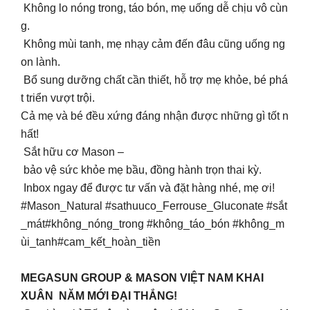
Không lo nóng trong, táo bón, mẹ uống dễ chịu vô cùn
g.
Không mùi tanh, mẹ nhạy cảm đến đâu cũng uống ng
on lành.
Bổ sung dưỡng chất cần thiết, hỗ trợ mẹ khỏe, bé phá
t triển vượt trội.
Cả mẹ và bé đều xứng đáng nhận được những gì tốt n
hất!
Sắt hữu cơ Mason –
bảo vệ sức khỏe mẹ bầu, đồng hành trọn thai kỳ.
Inbox ngay để được tư vấn và đặt hàng nhé, mẹ ơi!
#Mason_Natural #sathuuco_Ferrouse_Gluconate #sắt
_mát#không_nóng_trong #không_táo_bón #không_m
ùi_tanh#cam_kết_hoàn_tiền
MEGASUN GROUP & MASON VIỆT NAM KHAI
XUÂN NĂM MỚI ĐẠI THẮNG!