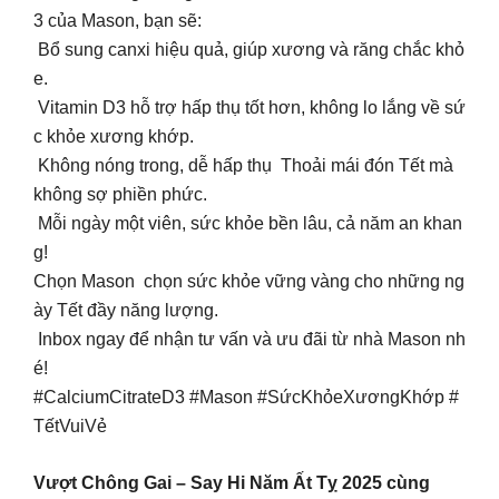
3 của Mason, bạn sẽ:
Bổ sung canxi hiệu quả, giúp xương và răng chắc khỏ
e.
Vitamin D3 hỗ trợ hấp thụ tốt hơn, không lo lắng về sứ
c khỏe xương khớp.
Không nóng trong, dễ hấp thụ Thoải mái đón Tết mà
không sợ phiền phức.
Mỗi ngày một viên, sức khỏe bền lâu, cả năm an khan
g!
Chọn Mason chọn sức khỏe vững vàng cho những ng
ày Tết đầy năng lượng.
Inbox ngay để nhận tư vấn và ưu đãi từ nhà Mason nh
é!
#CalciumCitrateD3 #Mason #SứcKhỏeXươngKhớp #
TếtVuiVẻ
Vượt Chông Gai – Say Hi Năm Ất Tỵ 2025 cùng