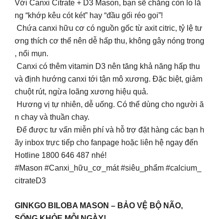
Với Canxi Citrate + D3 Mason, bạn sẽ chẳng còn lo lắ
ng “khớp kêu cót két” hay “đầu gối réo gọi”!
Chứa canxi hữu cơ có nguồn gốc từ axit citric, tỷ lệ tư
ơng thích cơ thể nên dễ hấp thu, không gây nóng trong
, nổi mụn.
Canxi có thêm vitamin D3 nên tăng khả năng hấp thu
và định hướng canxi tới tận mô xương. Đặc biệt, giảm
chuột rút, ngừa loãng xương hiệu quả.
Hương vị tự nhiên, dễ uống. Có thể dùng cho người ă
n chay và thuần chay.
Để được tư vấn miễn phí và hỗ trợ đặt hàng các bạn h
ãy inbox trực tiếp cho fanpage hoặc liên hệ ngay đến
Hotline 1800 646 487 nhé!
#Mason #Canxi_hữu_cơ_mát #siêu_phẩm #calcium_
citrateD3
GINKGO BILOBA MASON – BẢO VỆ BỘ NÃO,
SỐNG KHỎE MỖI NGÀY!