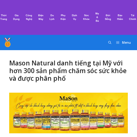
Chuyển
đến
Mẹ
Thời
Gia
Công
Điện
Du
Phụ
Dịch
Sức
Đời
Bảo
Tài
nội
&
Trang
Dụng
Nghệ
Máy
Lịch
Kiện
Vụ
Khỏe
Sống
Hiểm
Chính
Bé
dung
Menu
Mason Natural danh tiếng tại Mỹ với
hơn 300 sản phẩm chăm sóc sức khỏe
và được phân phố