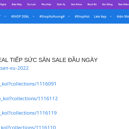
 Nghệ
Điện Máy
Du Lịch
Phụ Kiện
Dịch Vụ
Sức Khỏe
Mẹ & Bé
Đời Sống
Bảo Hiểm
T
#SHOP DEAL
#ShopXuHuong#
#ShopHot
Làm Đẹp
Điện Má
EAL TIẾP SỨC SĂN SALE ĐẦU NGÀY
-hoan-xu-2022
e_kol?collections/1116091
ee_kol?collections/1116112
e_kol?collections/1116119
e_kol?collections/1116110