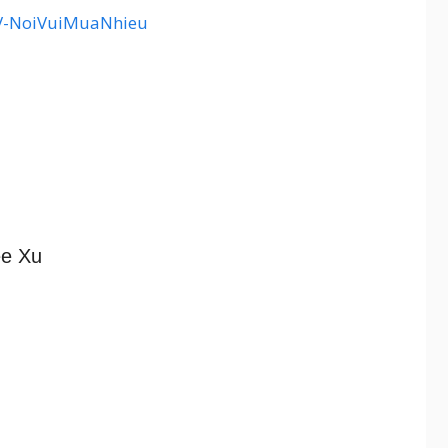
?TV-NoiVuiMuaNhieu
ee Xu