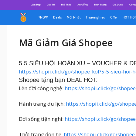
Chuyển
Làm Đẹp
Giải Trí
Thể Thao
Ăn Uống
Thời Trang
Gia Dụng
Công
đến
nội
*NEW*
Deals
Mới Nhất
Thuonghieu
Offer
HOT HO
dung
Mã Giảm Giá Shopee
5.5 SIÊU HỘI HOÀN XU – VOUCHER & D
https://shopii.click/go/shopee_kol?5-5-sieu-hoi
Shopee tặng bạn DEAL HOT:
Lên đời công nghệ:
https://shopii.click/go/shope
Hành trang du lịch:
https://shopii.click/go/shop
Đời sống tiện nghi:
https://shopii.click/go/shope
Thời trang đón hè:
https://shopii.click/go/shope