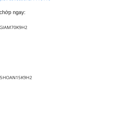
 chớp ngay:
5GIAM70K9H2
55HOAN15K9H2