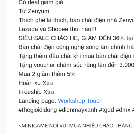
Có deal giảm giá
Từ Zenyum
Thích ghê là thích, bàn chải điện nhà Zenyum
Lazada và Shopee thui nào!!!
SIÊU SALE CHÀO HÈ, GIẢM ĐẾN 36% tạ
Bàn chải điện công nghệ sóng âm chính hã
Tặng thêm đầu chải khi mua bàn chải điện t
Tặng voucher chăm sóc răng lên đến 3.00
Mua 2 giảm thêm 5%
Hoàn xu Xtra
Freeship Xtra
Landing page:
Workshop Touch
#thegioididong #dienmayxanh #tgdd #dmx 
<MINIGAME NÓI VUI MUA NHIỀU CHÀO THÁNG 