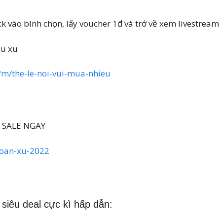
ck vào bình chọn, lấy voucher 1đ và trở về xem livestream
ệu xu
l?m/the-le-noi-vui-mua-nhieu
N SALE NGAY
-hoan-xu-2022
siêu deal cực kì hấp dẫn: