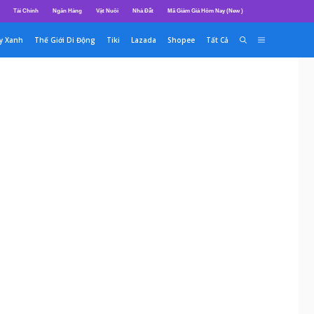
Tài Chính
Ngân Hàng
Vật Nuôi
Nhà Đất
Mã Giảm Giá Hôm Nay (New )
y Xanh
Thế Giới Di Động
Tiki
Lazada
Shopee
Tất Cả