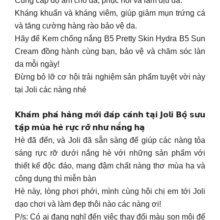
Cung cấp độ ẩm cho da, phục hồi và làm dịu da.
Kháng khuẩn và kháng viêm, giúp giảm mụn trứng cá
và tăng cường hàng rào bảo vệ da.
Hãy để Kem chống nắng B5 Pretty Skin Hydra B5 Sun
Cream đồng hành cùng bạn, bảo vệ và chăm sóc làn
da mỗi ngày!
Đừng bỏ lỡ cơ hội trải nghiệm sản phẩm tuyệt vời này
tại Joli các nàng nhé
𝗞𝗵𝗮́𝗺 𝗽𝗵𝗮́ 𝗵𝗮̀𝗻𝗴 𝗺𝗼̛́𝗶 𝗱̄𝗮́𝗽 𝗰𝗮́𝗻𝗵 𝘁𝗮̣𝗶 𝗝𝗼𝗹𝗶 𝗕𝗼̣̂ 𝘀𝘂̛𝘂
𝘁𝗮̣̂𝗽 𝗺𝘂̀𝗮 𝗵𝗲̀ 𝗿𝘂̛̣𝗰 𝗿𝗼̛̃ 𝗻𝗵𝘂̛ 𝗻𝗮̆́𝗻𝗴 𝗵𝗮̣
Hè đã đến, và Joli đã sẵn sàng để giúp các nàng tỏa
sáng rực rỡ dưới nắng hè với những sản phẩm với
thiết kế độc đáo, mang đậm chất nàng thơ mùa hạ và
công dụng thì miễn bàn
Hè này, lòng phơi phới, mình cùng hội chị em tới Joli
dạo chơi và làm đẹp thôi nào các nàng ơi!
P/s: Có ai đang nghĩ đến việc thay đổi màu son môi để