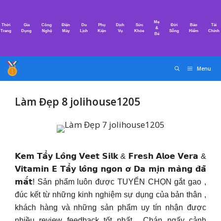
Chuyển
đến
Mẹ
Thời
Gia
Công
Điện
Du
Phụ
Dịch
Sức
Đời
Bảo
Tài
nội
&
Trang
Dụng
Nghệ
Máy
Lịch
Kiện
Vụ
Khỏe
Sống
Hiểm
Chính
Bé
dung
Menu
Làm Đẹp 8 jolihouse1205
𝗞𝗲𝗺 𝗧𝗮̂̉𝘆 𝗟𝗼̂𝗻𝗴 𝗩𝗲𝗲𝘁 𝗦𝗶𝗹𝗸 & 𝗙𝗿𝗲𝘀𝗵 𝗔𝗹𝗼𝗲 𝗩𝗲𝗿𝗮 &
𝗩𝗶𝘁𝗮𝗺𝗶𝗻 𝗘 𝗧𝗮̂̉𝘆 𝗹𝗼̂𝗻𝗴 𝗻𝗴𝗼𝗻 𝗼̛ 𝗗𝗮 𝗺𝗶̣𝗻 𝗺𝗮̀𝗻𝗴 𝗱̄𝗮̃
𝗺𝗮̆́𝘁! Sản phẩm luôn được TUYỂN CHỌN gắt gao ,
đúc kết từ những kinh nghiệm sự dụng của bản thân ,
khách hàng và những sản phẩm uy tín nhận được
nhiều review feedback tốt nhất . Chán ngấy cảnh