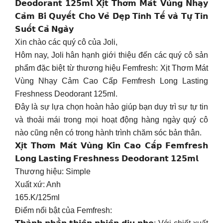
𝗗𝗲𝗼𝗱𝗼𝗿𝗮𝗻𝘁 𝟭𝟮𝟱𝗺𝗹 𝗫𝗶̣𝘁 𝗧𝗵𝗼̛𝗺 𝗠𝗮́𝘁 𝗩𝘂̀𝗻𝗴 𝗡𝗵𝗮̣𝘆
𝗖𝗮̉𝗺 𝗕𝗶́ 𝗤𝘂𝘆𝗲̂́𝘁 𝗖𝗵𝗼 𝗩𝗲̉ 𝗗̄𝗲̣𝗽 𝗧𝗶𝗻𝗵 𝗧𝗲̂́ 𝘃𝗮̀ 𝗧𝘂̛̣ 𝗧𝗶𝗻
𝗦𝘂𝗼̂́𝘁 𝗖𝗮̉ 𝗡𝗴𝗮̀𝘆
Xin chào các quý cô của Joli,
Hôm nay, Joli hân hạnh giới thiệu đến các quý cô sản
phẩm đặc biệt từ thương hiệu Femfresh: Xịt Thơm Mát
Vùng Nhạy Cảm Cao Cấp Femfresh Long Lasting
Freshness Deodorant 125ml.
Đây là sự lựa chọn hoàn hảo giúp bạn duy trì sự tự tin
và thoải mái trong mọi hoạt động hàng ngày quý cô
nào cũng nên có trong hành trình chăm sóc bản thân.
𝗫𝗶̣𝘁 𝗧𝗵𝗼̛𝗺 𝗠𝗮́𝘁 𝗩𝘂̀𝗻𝗴 𝗞𝗶́𝗻 𝗖𝗮𝗼 𝗖𝗮̂́𝗽 𝗙𝗲𝗺𝗳𝗿𝗲𝘀𝗵
𝗟𝗼𝗻𝗴 𝗟𝗮𝘀𝘁𝗶𝗻𝗴 𝗙𝗿𝗲𝘀𝗵𝗻𝗲𝘀𝘀 𝗗𝗲𝗼𝗱𝗼𝗿𝗮𝗻𝘁 𝟭𝟮𝟱𝗺𝗹
Thương hiệu: Simple
Xuất xứ: Anh
165.K/125ml
Điểm nổi bật của Femfresh: