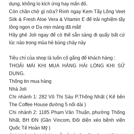
dụng, không lo kích ứng hay mẩn đỏ.
Còn chần chờ gì nữa? Rinh ngay Kem Tẩy Lông Veet
Silk & Fresh Aloe Vera & Vitamin E để trải nghiệm tẩy
lông ngon ơ Da mịn màng đã mắt!
Hãy ghé Joli ngay để có thể sẵn sàng đi quẩy bất cứ
lúc nào trong mùa hè bùng cháy này
Tiêu chí của shop là luôn cố gắng để khách hàng :
THOẢI MÁI KHI MUA HÀNG HÀI LÒNG KHI SỬ
DỤNG.
Thông tin mua hàng
Nhà Joli
Chi nhánh 1: 282 Võ Thị Sáu P.Thống Nhất ( Kế bên
The Coffee House đường 5 nối dài )
Chi nhánh 2: 1185 Phạm Văn Thuận, phường Thống
Nhất, BH ĐN (Gần Vincom, Đối diện xéo bệnh viện
Quốc Tế Hoàn Mỹ )