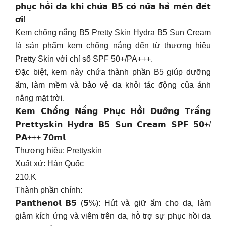
𝗽𝗵𝘂̣𝗰 𝗵𝗼̂̀𝗶 𝗱𝗮 𝗸𝗵𝗶 𝗰𝗵𝘂̛́𝗮 𝗕𝟱 𝗰𝗼́ 𝗻𝘂̛̃𝗮 𝗵𝗮̉ 𝗺𝗲̀𝗻 𝗱̄𝗲́𝘁
𝗼̛𝗶!
Kem chống nắng B5 Pretty Skin Hydra B5 Sun Cream
là sản phẩm kem chống nắng đến từ thương hiệu
Pretty Skin với chỉ số SPF 50+/PA+++.
Đặc biệt, kem này chứa thành phần B5 giúp dưỡng
ẩm, làm mềm và bảo vệ da khỏi tác động của ánh
nắng mặt trời.
𝗞𝗲𝗺 𝗖𝗵𝗼̂́𝗻𝗴 𝗡𝗮̆́𝗻𝗴 𝗣𝗵𝘂̣𝗰 𝗛𝗼̂̀𝗶 𝗗𝘂̛𝗼̛̃𝗻𝗴 𝗧𝗿𝗮̆́𝗻𝗴
𝗣𝗿𝗲𝘁𝘁𝘆𝘀𝗸𝗶𝗻 𝗛𝘆𝗱𝗿𝗮 𝗕𝟱 𝗦𝘂𝗻 𝗖𝗿𝗲𝗮𝗺 𝗦𝗣𝗙 𝟱𝟬+/
𝗣𝗔+++ 𝟳𝟬𝗺𝗹
Thương hiệu: Prettyskin
Xuất xứ: Hàn Quốc
210.K
Thành phần chính:
𝗣𝗮𝗻𝘁𝗵𝗲𝗻𝗼𝗹 𝗕𝟱 (𝟱%): Hút và giữ ẩm cho da, làm
giảm kích ứng và viêm trên da, hỗ trợ sự phục hồi da