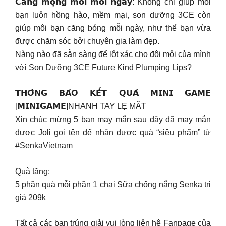
𝗖𝗮̆𝗻𝗴 𝗺𝗼̣𝗻𝗴 𝗺𝗼̂𝗶 𝗺𝗼̂̃𝗶 𝗻𝗴𝗮̀𝘆: Không chỉ giúp môi
bạn luôn hồng hào, mềm mại, son dưỡng 3CE còn
giúp môi bạn căng bóng mỗi ngày, như thể bạn vừa
được chăm sóc bởi chuyên gia làm đẹp.
Nàng nào đã sẵn sàng để lột xác cho đôi môi của mình
với Son Dưỡng 3CE Future Kind Plumping Lips?
𝗧𝗛𝗢̂𝗡𝗚 𝗕𝗔́𝗢 𝗞𝗘̂́𝗧 𝗤𝗨𝗔̉ 𝗠𝗜𝗡𝗜 𝗚𝗔𝗠𝗘
[𝗠𝗜𝗡𝗜𝗚𝗔𝗠𝗘]NHANH TAY LẸ MẮT
Xin chúc mừng 5 bạn may mắn sau đây đã may mắn
được Joli gọi tên để nhận được quà “siêu phẩm” từ
#SenkaVietnam
Quà tặng:
5 phần quà mỗi phần 1 chai Sữa chống nắng Senka trị
giá 209k
Tất cả các bạn trúng giải vui lòng liên hệ Fanpage của