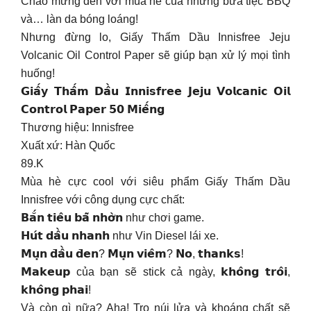
Chào mừng đến với mùa hè của những bữa tiệc BBQ
và… làn da bóng loáng!
Nhưng đừng lo, Giấy Thấm Dầu Innisfree Jeju
Volcanic Oil Control Paper sẽ giúp bạn xử lý mọi tình
huống!
𝗚𝗶𝗮̂́𝘆 𝗧𝗵𝗮̂́𝗺 𝗗𝗮̂̀𝘂 𝗜𝗻𝗻𝗶𝘀𝗳𝗿𝗲𝗲 𝗝𝗲𝗷𝘂 𝗩𝗼𝗹𝗰𝗮𝗻𝗶𝗰 𝗢𝗶𝗹
𝗖𝗼𝗻𝘁𝗿𝗼𝗹 𝗣𝗮𝗽𝗲𝗿 𝟱𝟬 𝗠𝗶𝗲̂́𝗻𝗴
Thương hiệu: Innisfree
Xuất xứ: Hàn Quốc
89.K
Mùa hè cực cool với siêu phẩm Giấy Thấm Dầu
Innisfree với công dụng cực chất:
𝗕𝗮̆́𝗻 𝘁𝗶𝗲̂𝘂 𝗯𝗮̃ 𝗻𝗵𝗼̛̀𝗻 như chơi game.
𝗛𝘂́𝘁 𝗱𝗮̂̀𝘂 𝗻𝗵𝗮𝗻𝗵 như Vin Diesel lái xe.
𝗠𝘂̣𝗻 𝗱̄𝗮̂̀𝘂 𝗱̄𝗲𝗻? 𝗠𝘂̣𝗻 𝘃𝗶𝗲̂𝗺? 𝗡𝗼, 𝘁𝗵𝗮𝗻𝗸𝘀!
𝗠𝗮𝗸𝗲𝘂𝗽 của bạn sẽ stick cả ngày, 𝗸𝗵𝗼̂𝗻𝗴 𝘁𝗿𝗼̂𝗶,
𝗸𝗵𝗼̂𝗻𝗴 𝗽𝗵𝗮𝗶!
Và còn gì nữa? Aha! Tro núi lửa và khoáng chất sẽ