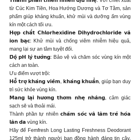
𝗧𝗵𝗮̀𝗻𝗵 𝗽𝗵𝗮̂̀𝗻 𝘁𝗵𝗶𝗲̂𝗻 𝗻𝗵𝗶𝗲̂𝗻 𝗱𝗶̣𝘂 𝗻𝗵𝗲̣: Với chiết xuất
từ Cúc Kim Tiền, Hoa Hướng Dương và Tơ Tằm, sản
phẩm giúp kháng khuẩn, khử mùi và dưỡng ẩm vùng
kín một cách tối ưu.
𝗛𝗼̛̣𝗽 𝗰𝗵𝗮̂́𝘁 𝗖𝗵𝗹𝗼𝗿𝗵𝗲𝘅𝗶𝗱𝗶𝗻𝗲 𝗗𝗶𝗵𝘆𝗱𝗿𝗼𝗰𝗵𝗹𝗼𝗿𝗶𝗱𝗲 𝘃𝗮̀
𝗶𝗼𝗻 𝗯𝗮̣𝗰: Khử mùi và chống viêm nhiễm hiệu quả,
mang lại sự an tâm tuyệt đối.
𝗗̄𝗼̣̂ 𝗽𝗛 𝗹𝘆́ 𝘁𝘂̛𝗼̛̉𝗻𝗴: Bảo vệ và chăm sóc vùng kín một
cách an toàn.
Ưu điểm vượt trội:
𝗛𝗼̂̃ 𝘁𝗿𝗼̛̣ 𝗸𝗵𝗮́𝗻𝗴 𝘃𝗶𝗲̂𝗺, 𝗸𝗵𝗮́𝗻𝗴 𝗸𝗵𝘂𝗮̂̉𝗻, giúp bạn duy
trì sức khỏe vùng kín.
𝗠𝗮𝗻𝗴 𝗹𝗮̣𝗶 𝗵𝘂̛𝗼̛𝗻𝗴 𝘁𝗵𝗼̛𝗺 𝗻𝗵𝗲̣ 𝗻𝗵𝗮̀𝗻𝗴, cảm giác
sạch sẽ và thoải mái.
Thành phần tự nhiên 𝗰𝗵𝗮̆𝗺 𝘀𝗼́𝗰 𝘃𝗮̀ 𝗹𝗮̀𝗺 𝘁𝗿𝗲̉ 𝗵𝗼́𝗮
𝗹𝗮̀𝗻 𝗱𝗮 vùng kín.
Hãy để Femfresh Long Lasting Freshness Deodorant
125ml trở thành người bạn đồng hành đáng tin cậy,