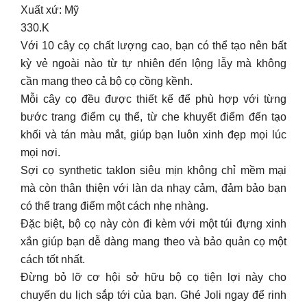
Xuất xứ: Mỹ
330.K
Với 10 cây cọ chất lượng cao, bạn có thể tạo nên bất
kỳ vẻ ngoài nào từ tự nhiên đến lộng lẫy mà không
cần mang theo cả bộ cọ cồng kềnh.
Mỗi cây cọ đều được thiết kế để phù hợp với từng
bước trang điểm cụ thể, từ che khuyết điểm đến tạo
khối và tán màu mắt, giúp bạn luôn xinh đẹp mọi lúc
mọi nơi.
Sợi cọ synthetic taklon siêu mịn không chỉ mềm mại
mà còn thân thiện với làn da nhạy cảm, đảm bảo bạn
có thể trang điểm một cách nhẹ nhàng.
Đặc biệt, bộ cọ này còn đi kèm với một túi đựng xinh
xắn giúp bạn dễ dàng mang theo và bảo quản cọ một
cách tốt nhất.
Đừng bỏ lỡ cơ hội sở hữu bộ cọ tiện lợi này cho
chuyến du lịch sắp tới của bạn. Ghé Joli ngay để rinh