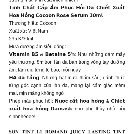
𝗧𝗶𝗻𝗵 𝗖𝗵𝗮̂́𝘁 𝗖𝗮̂́𝗽 𝗔̂̉𝗺 𝗣𝗵𝘂̣𝗰 𝗛𝗼̂̀𝗶 𝗗𝗮 𝗖𝗵𝗶𝗲̂́𝘁 𝗫𝘂𝗮̂́𝘁
𝗛𝗼𝗮 𝗛𝗼̂̀𝗻𝗴 𝗖𝗼𝗰𝗼𝗼𝗻 𝗥𝗼𝘀𝗲 𝗦𝗲𝗿𝘂𝗺 𝟯𝟬𝗺𝗹
Thương hiệu: Cocoon
Xuất xứ: Việt Nam
235.K/30ml
Mưa dưỡng ẩm siêu đẳng:
𝗩𝗶𝘁𝗮𝗺𝗶𝗻 𝗕𝟱 & 𝗕𝗲𝘁𝗮𝗶𝗻𝗲 𝟱%: Như những đám mây
yêu thương, ôm trọn làn da bạn trong vòng tay dưỡng
ẩm, làm dịu từng tế bào, mỗi ngày.
𝗛𝗔 𝗱̄𝗮 𝘁𝗮̂̀𝗻𝗴: Những hạt mưa thấm sâu, đánh thức
từng góc cạnh của làn da, mang lại cảm giác mềm
mại, mịn màng không ngờ.
Phép màu phục hồi: 𝗡𝘂̛𝗼̛́𝗰 𝗰𝗮̂́𝘁 𝗵𝗼𝗮 𝗵𝗼̂̀𝗻𝗴 & 𝗖𝗵𝗶𝗲̂́𝘁
𝘅𝘂𝗮̂́𝘁 𝗵𝗼𝗮 𝗵𝗼̂̀𝗻𝗴 𝗗𝗮𝗺𝗮𝘀𝗸 như phù thủy nhỏ, hồi
sinhnhéeee!
𝐒𝐎𝐍 𝐓𝐈𝐍𝐓 𝐋𝐈̀ 𝐑𝐎𝐌𝐀𝐍𝐃 𝐉𝐔𝐈𝐂𝐘 𝐋𝐀𝐒𝐓𝐈𝐍𝐆 𝐓𝐈𝐍𝐓