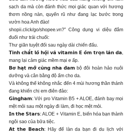
sạch da mà còn đánh thức mọi giác quan với hương
thơm nồng nàn, quyến rũ như đang lạc bước trong
vườn hoa Anh đào!
shopii.click/go/shopee.vn?” Công dụng vi diệu đắm
đuối như trái chuối:
Thư giãn tuyệt đối sau ngày dài chiến đấu.
𝗧𝗶𝗻𝗵 𝗰𝗵𝗮̂́𝘁 𝗹𝗼̂ 𝗵𝗼̣̂𝗶 𝘃𝗮̀ 𝘃𝗶𝘁𝗮𝗺𝗶𝗻 𝗘 𝗼̂𝗺 𝘁𝗿𝗼̣𝗻 𝗹𝗮̀𝗻 𝗱𝗮,
mang lại cảm giác mềm mại e ấp.
𝗕𝗼̛ 𝗵𝗮̣𝘁 𝗺𝗼̛̃ 𝗰𝘂̀𝗻𝗴 𝗻𝗵𝗮 𝗱̄𝗮𝗺 bộ đôi hoàn hảo nuôi
dưỡng và cân bằng độ ẩm cho da.
Và không thể không nhắc đến 4 mùi hương thần thánh
đang khiến chị em điên đảo:
𝗚𝗶𝗻𝗴𝗵𝗮𝗺: Với pro Vitamin B5 + ALOE, đánh bay mọi
mệt mỏi sau một ngày đi làm, đi học mệt mỏi.
𝗜𝗻 𝘁𝗵𝗲 𝗦𝘁𝗮𝗿𝘀: ALOE + Vitamin E, biến hóa bạn thành
ngôi sao của bữa tiệc.
𝗔𝘁 𝘁𝗵𝗲 𝗕𝗲𝗮𝗰𝗵: Hãy để làn da bạn đi du lịch với