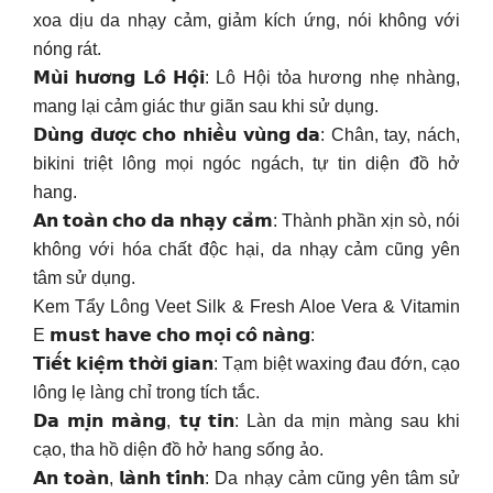
xoa dịu da nhạy cảm, giảm kích ứng, nói không với
nóng rát.
𝗠𝘂̀𝗶 𝗵𝘂̛𝗼̛𝗻𝗴 𝗟𝗼̂ 𝗛𝗼̣̂𝗶: Lô Hội tỏa hương nhẹ nhàng,
mang lại cảm giác thư giãn sau khi sử dụng.
𝗗𝘂̀𝗻𝗴 𝗱̄𝘂̛𝗼̛̣𝗰 𝗰𝗵𝗼 𝗻𝗵𝗶𝗲̂̀𝘂 𝘃𝘂̀𝗻𝗴 𝗱𝗮: Chân, tay, nách,
bikini triệt lông mọi ngóc ngách, tự tin diện đồ hở
hang.
𝗔𝗻 𝘁𝗼𝗮̀𝗻 𝗰𝗵𝗼 𝗱𝗮 𝗻𝗵𝗮̣𝘆 𝗰𝗮̉𝗺: Thành phần xịn sò, nói
không với hóa chất độc hại, da nhạy cảm cũng yên
tâm sử dụng.
Kem Tẩy Lông Veet Silk & Fresh Aloe Vera & Vitamin
E 𝗺𝘂𝘀𝘁 𝗵𝗮𝘃𝗲 𝗰𝗵𝗼 𝗺𝗼̣𝗶 𝗰𝗼̂ 𝗻𝗮̀𝗻𝗴:
𝗧𝗶𝗲̂́𝘁 𝗸𝗶𝗲̣̂𝗺 𝘁𝗵𝗼̛̀𝗶 𝗴𝗶𝗮𝗻: Tạm biệt waxing đau đớn, cạo
lông lẹ làng chỉ trong tích tắc.
𝗗𝗮 𝗺𝗶̣𝗻 𝗺𝗮̀𝗻𝗴, 𝘁𝘂̛̣ 𝘁𝗶𝗻: Làn da mịn màng sau khi
cạo, tha hồ diện đồ hở hang sống ảo.
𝗔𝗻 𝘁𝗼𝗮̀𝗻, 𝗹𝗮̀𝗻𝗵 𝘁𝗶́𝗻𝗵: Da nhạy cảm cũng yên tâm sử