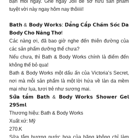
bạn mỗi ngày. Ghé ngay Joli để sở hữu sản phẩm
tuyệt vời này ngay hôm nay thôiiii!
𝗕𝗮𝘁𝗵 & 𝗕𝗼𝗱𝘆 𝗪𝗼𝗿𝗸𝘀: 𝗗̄𝗮̆̉𝗻𝗴 𝗖𝗮̂́𝗽 𝗖𝗵𝗮̆𝗺 𝗦𝗼́𝗰 𝗗𝗮
𝗕𝗼𝗱𝘆 𝗖𝗵𝗼 𝗡𝗮̀𝗻𝗴 𝗧𝗵𝗼̛!
Các nàng ơi, đã bao giờ nghe đến thiên đường của
các sản phẩm dưỡng thể chưa?
Nếu chưa, thì Bath & Body Works chính là điểm đến
không thể bỏ qua!
Bath & Body Works một dấu ấn của Victoria’s Secret,
nơi mà mỗi sản phẩm là một lời hứa về làn da mềm
mại như lụa, tươi trẻ như sương mai.
𝗦𝘂̛̃𝗮 𝘁𝗮̆́𝗺 𝗕𝗮𝘁𝗵 & 𝗕𝗼𝗱𝘆 𝗪𝗼𝗿𝗸𝘀 𝗦𝗵𝗼𝘄𝗲𝗿 𝗚𝗲𝗹
𝟮𝟵𝟱𝗺𝗹
Thương hiệu: Bath & Body Works
Xuất xứ: Mỹ
270.K
Sữa tắm hương nước hoa của hãng không chỉ làm