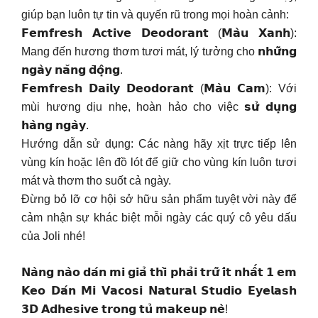
giúp bạn luôn tự tin và quyến rũ trong mọi hoàn cảnh:
𝗙𝗲𝗺𝗳𝗿𝗲𝘀𝗵 𝗔𝗰𝘁𝗶𝘃𝗲 𝗗𝗲𝗼𝗱𝗼𝗿𝗮𝗻𝘁 (𝗠𝗮̀𝘂 𝗫𝗮𝗻𝗵):
Mang đến hương thơm tươi mát, lý tưởng cho 𝗻𝗵𝘂̛̃𝗻𝗴
𝗻𝗴𝗮̀𝘆 𝗻𝗮̆𝗻𝗴 𝗱̄𝗼̣̂𝗻𝗴.
𝗙𝗲𝗺𝗳𝗿𝗲𝘀𝗵 𝗗𝗮𝗶𝗹𝘆 𝗗𝗲𝗼𝗱𝗼𝗿𝗮𝗻𝘁 (𝗠𝗮̀𝘂 𝗖𝗮𝗺): Với
mùi hương dịu nhẹ, hoàn hảo cho việc 𝘀𝘂̛̉ 𝗱𝘂̣𝗻𝗴
𝗵𝗮̀𝗻𝗴 𝗻𝗴𝗮̀𝘆.
Hướng dẫn sử dụng: Các nàng hãy xịt trực tiếp lên
vùng kín hoặc lên đồ lót để giữ cho vùng kín luôn tươi
mát và thơm tho suốt cả ngày.
Đừng bỏ lỡ cơ hội sở hữu sản phẩm tuyệt vời này để
cảm nhận sự khác biệt mỗi ngày các quý cô yêu dấu
của Joli nhé!
𝗡𝗮̀𝗻𝗴 𝗻𝗮̀𝗼 𝗱𝗮́𝗻 𝗺𝗶 𝗴𝗶𝗮̉ 𝘁𝗵𝗶̀ 𝗽𝗵𝗮̉𝗶 𝘁𝗿𝘂̛̃ 𝗶́𝘁 𝗻𝗵𝗮̂́𝘁 𝟭 𝗲𝗺
𝗞𝗲𝗼 𝗗𝗮́𝗻 𝗠𝗶 𝗩𝗮𝗰𝗼𝘀𝗶 𝗡𝗮𝘁𝘂𝗿𝗮𝗹 𝗦𝘁𝘂𝗱𝗶𝗼 𝗘𝘆𝗲𝗹𝗮𝘀𝗵
𝟯𝗗 𝗔𝗱𝗵𝗲𝘀𝗶𝘃𝗲 𝘁𝗿𝗼𝗻𝗴 𝘁𝘂̉ 𝗺𝗮𝗸𝗲𝘂𝗽 𝗻𝗲̀!