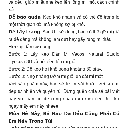
và đều, giúp miết nhẹ keo lên lông mi một cách chính
xác.
𝗗𝗲̂̃ 𝗯𝗮̉𝗼 𝗾𝘂𝗮̉𝗻: Keo khô nhanh và có thể để trong lọ
một thời gian dài mà không sợ bị khô.
𝗗𝗲̂̃ 𝘁𝗮̂̉𝘆 𝘁𝗿𝗮𝗻𝗴: Sau khi sử dụng, bạn có thể gỡ mi giả
ra dễ dàng mà không làm đứt hay gãy rụng mi thật.
Hướng dẫn sử dụng:
Bước 1: Lấy Keo Dán Mi Vacosi Natural Studio
Eyelash 3D và bôi đều lên mi giả.
Bước 2: Để keo hơi khô trong khoảng 30 giây.
Bước 3: Nhẹ nhàng ướm mi giả lên sát mí mắt.
Với sản phẩm này, bạn sẽ tự tin sải bước với làn mi
đẹp tự nhiên và quyến rũ. Đừng quên chia sẻ bài viết
này với bạn bè để cùng nhau rum rum đến Joli trữ
ngay mấy em này nhéee!
𝗠𝘂̀𝗮 𝗛𝗲̀ 𝗡𝗮̀𝘆, 𝗕𝗮̀ 𝗡𝗮̀𝗼 𝗗𝗮 𝗗𝗮̂̀𝘂 𝗖𝘂̃𝗻𝗴 𝗣𝗵𝗮̉𝗶 𝗖𝗼́
𝗘𝗺 𝗡𝗮̀𝘆 𝗧𝗿𝗼𝗻𝗴 𝗧𝘂́𝗶!