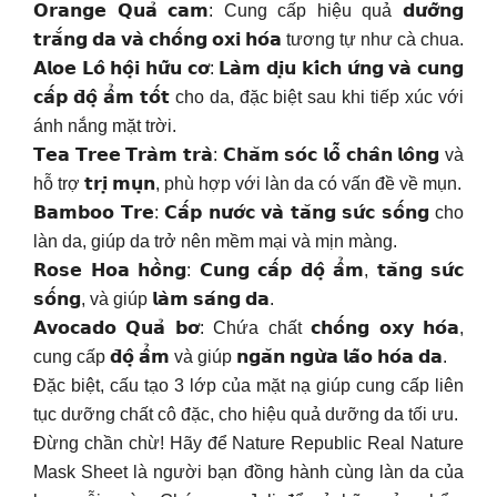
𝗢𝗿𝗮𝗻𝗴𝗲 𝗤𝘂𝗮̉ 𝗰𝗮𝗺: Cung cấp hiệu quả 𝗱𝘂̛𝗼̛̃𝗻𝗴
𝘁𝗿𝗮̆́𝗻𝗴 𝗱𝗮 𝘃𝗮̀ 𝗰𝗵𝗼̂́𝗻𝗴 𝗼𝘅𝗶 𝗵𝗼́𝗮 tương tự như cà chua.
𝗔𝗹𝗼𝗲 𝗟𝗼̂ 𝗵𝗼̣̂𝗶 𝗵𝘂̛̃𝘂 𝗰𝗼̛: 𝗟𝗮̀𝗺 𝗱𝗶̣𝘂 𝗸𝗶́𝗰𝗵 𝘂̛́𝗻𝗴 𝘃𝗮̀ 𝗰𝘂𝗻𝗴
𝗰𝗮̂́𝗽 𝗱̄𝗼̣̂ 𝗮̂̉𝗺 𝘁𝗼̂́𝘁 cho da, đặc biệt sau khi tiếp xúc với
ánh nắng mặt trời.
𝗧𝗲𝗮 𝗧𝗿𝗲𝗲 𝗧𝗿𝗮̀𝗺 𝘁𝗿𝗮̀: 𝗖𝗵𝗮̆𝗺 𝘀𝗼́𝗰 𝗹𝗼̂̃ 𝗰𝗵𝗮̂𝗻 𝗹𝗼̂𝗻𝗴 và
hỗ trợ 𝘁𝗿𝗶̣ 𝗺𝘂̣𝗻, phù hợp với làn da có vấn đề về mụn.
𝗕𝗮𝗺𝗯𝗼𝗼 𝗧𝗿𝗲: 𝗖𝗮̂́𝗽 𝗻𝘂̛𝗼̛́𝗰 𝘃𝗮̀ 𝘁𝗮̆𝗻𝗴 𝘀𝘂̛́𝗰 𝘀𝗼̂́𝗻𝗴 cho
làn da, giúp da trở nên mềm mại và mịn màng.
𝗥𝗼𝘀𝗲 𝗛𝗼𝗮 𝗵𝗼̂̀𝗻𝗴: 𝗖𝘂𝗻𝗴 𝗰𝗮̂́𝗽 𝗱̄𝗼̣̂ 𝗮̂̉𝗺, 𝘁𝗮̆𝗻𝗴 𝘀𝘂̛́𝗰
𝘀𝗼̂́𝗻𝗴, và giúp 𝗹𝗮̀𝗺 𝘀𝗮́𝗻𝗴 𝗱𝗮.
𝗔𝘃𝗼𝗰𝗮𝗱𝗼 𝗤𝘂𝗮̉ 𝗯𝗼̛: Chứa chất 𝗰𝗵𝗼̂́𝗻𝗴 𝗼𝘅𝘆 𝗵𝗼́𝗮,
cung cấp 𝗱̄𝗼̣̂ 𝗮̂̉𝗺 và giúp 𝗻𝗴𝗮̆𝗻 𝗻𝗴𝘂̛̀𝗮 𝗹𝗮̃𝗼 𝗵𝗼́𝗮 𝗱𝗮.
Đặc biệt, cấu tạo 3 lớp của mặt nạ giúp cung cấp liên
tục dưỡng chất cô đặc, cho hiệu quả dưỡng da tối ưu.
Đừng chần chừ! Hãy để Nature Republic Real Nature
Mask Sheet là người bạn đồng hành cùng làn da của