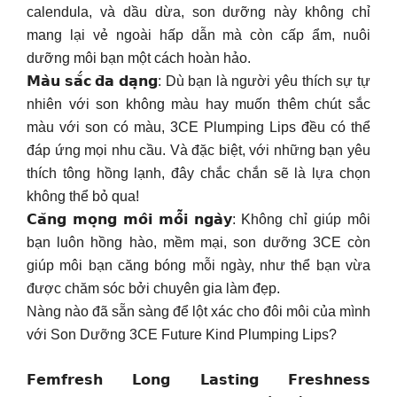
calendula, và dầu dừa, son dưỡng này không chỉ
mang lại vẻ ngoài hấp dẫn mà còn cấp ẩm, nuôi
dưỡng môi bạn một cách hoàn hảo.
𝗠𝗮̀𝘂 𝘀𝗮̆́𝗰 𝗱̄𝗮 𝗱𝗮̣𝗻𝗴: Dù bạn là người yêu thích sự tự
nhiên với son không màu hay muốn thêm chút sắc
màu với son có màu, 3CE Plumping Lips đều có thể
đáp ứng mọi nhu cầu. Và đặc biệt, với những bạn yêu
thích tông hồng lạnh, đây chắc chắn sẽ là lựa chọn
không thể bỏ qua!
𝗖𝗮̆𝗻𝗴 𝗺𝗼̣𝗻𝗴 𝗺𝗼̂𝗶 𝗺𝗼̂̃𝗶 𝗻𝗴𝗮̀𝘆: Không chỉ giúp môi
bạn luôn hồng hào, mềm mại, son dưỡng 3CE còn
giúp môi bạn căng bóng mỗi ngày, như thể bạn vừa
được chăm sóc bởi chuyên gia làm đẹp.
Nàng nào đã sẵn sàng để lột xác cho đôi môi của mình
với Son Dưỡng 3CE Future Kind Plumping Lips?
𝗙𝗲𝗺𝗳𝗿𝗲𝘀𝗵 𝗟𝗼𝗻𝗴 𝗟𝗮𝘀𝘁𝗶𝗻𝗴 𝗙𝗿𝗲𝘀𝗵𝗻𝗲𝘀𝘀