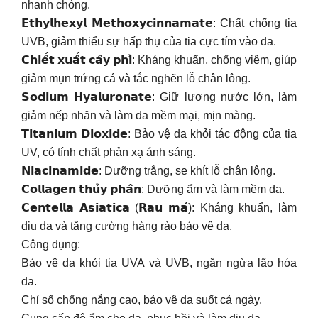
nhanh chóng.
𝗘𝘁𝗵𝘆𝗹𝗵𝗲𝘅𝘆𝗹 𝗠𝗲𝘁𝗵𝗼𝘅𝘆𝗰𝗶𝗻𝗻𝗮𝗺𝗮𝘁𝗲: Chất chống tia
UVB, giảm thiểu sự hấp thụ của tia cực tím vào da.
𝗖𝗵𝗶𝗲̂́𝘁 𝘅𝘂𝗮̂́𝘁 𝗰𝗮̂𝘆 𝗽𝗵𝗶̉: Kháng khuẩn, chống viêm, giúp
giảm mụn trứng cá và tắc nghẽn lỗ chân lông.
𝗦𝗼𝗱𝗶𝘂𝗺 𝗛𝘆𝗮𝗹𝘂𝗿𝗼𝗻𝗮𝘁𝗲: Giữ lượng nước lớn, làm
giảm nếp nhăn và làm da mềm mại, mịn màng.
𝗧𝗶𝘁𝗮𝗻𝗶𝘂𝗺 𝗗𝗶𝗼𝘅𝗶𝗱𝗲: Bảo vệ da khỏi tác động của tia
UV, có tính chất phản xạ ánh sáng.
𝗡𝗶𝗮𝗰𝗶𝗻𝗮𝗺𝗶𝗱𝗲: Dưỡng trắng, se khít lỗ chân lông.
𝗖𝗼𝗹𝗹𝗮𝗴𝗲𝗻 𝘁𝗵𝘂̉𝘆 𝗽𝗵𝗮̂𝗻: Dưỡng ẩm và làm mềm da.
𝗖𝗲𝗻𝘁𝗲𝗹𝗹𝗮 𝗔𝘀𝗶𝗮𝘁𝗶𝗰𝗮 (𝗥𝗮𝘂 𝗺𝗮́): Kháng khuẩn, làm
dịu da và tăng cường hàng rào bảo vệ da.
Công dụng:
Bảo vệ da khỏi tia UVA và UVB, ngăn ngừa lão hóa
da.
Chỉ số chống nắng cao, bảo vệ da suốt cả ngày.