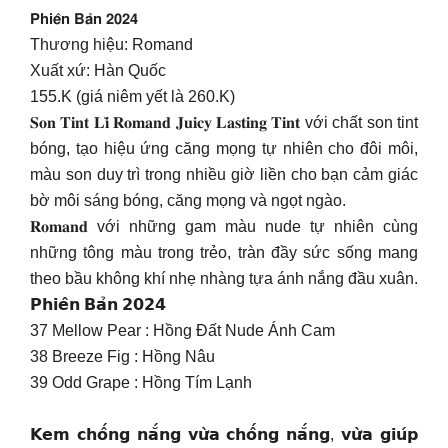
𝗣𝗵𝗶𝗲̂𝗻 𝗕𝗮̉𝗻 𝟮𝟬𝟮𝟰
Thương hiệu: Romand
Xuất xứ: Hàn Quốc
155.K (giá niêm yết là 260.K)
𝐒𝐨𝐧 𝐓𝐢𝐧𝐭 𝐋𝐢̀ 𝐑𝐨𝐦𝐚𝐧𝐝 𝐉𝐮𝐢𝐜𝐲 𝐋𝐚𝐬𝐭𝐢𝐧𝐠 𝐓𝐢𝐧𝐭 với chất son tint
bóng, tạo hiệu ứng căng mọng tự nhiên cho đôi môi,
màu son duy trì trong nhiều giờ liền cho bạn cảm giác
bờ môi sáng bóng, căng mọng và ngọt ngào.
𝐑𝐨𝐦𝐚𝐧𝐝 với những gam màu nude tự nhiên cùng
những tông màu trong trẻo, tràn đầy sức sống mang
theo bầu không khí nhẹ nhàng tựa ánh nắng đầu xuân.
𝗣𝗵𝗶𝗲̂𝗻 𝗕𝗮̉𝗻 𝟮𝟬𝟮𝟰
37 Mellow Pear : Hồng Đất Nude Ánh Cam
38 Breeze Fig : Hồng Nâu
39 Odd Grape : Hồng Tím Lạnh
𝗞𝗲𝗺 𝗰𝗵𝗼̂́𝗻𝗴 𝗻𝗮̆́𝗻𝗴 𝘃𝘂̛̀𝗮 𝗰𝗵𝗼̂́𝗻𝗴 𝗻𝗮̆́𝗻𝗴, 𝘃𝘂̛̀𝗮 𝗴𝗶𝘂́𝗽