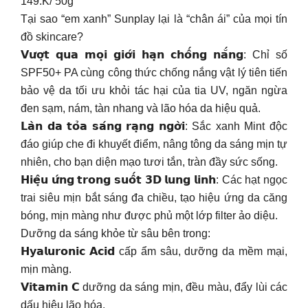
149.K/ 50g
Tại sao “em xanh” Sunplay lại là “chân ái” của mọi tín
đồ skincare?
𝗩𝘂̛𝗼̛̣𝘁 𝗾𝘂𝗮 𝗺𝗼̣𝗶 𝗴𝗶𝗼̛́𝗶 𝗵𝗮̣𝗻 𝗰𝗵𝗼̂́𝗻𝗴 𝗻𝗮̆́𝗻𝗴: Chỉ số
SPF50+ PA cùng công thức chống nắng vật lý tiên tiến
bảo vệ da tối ưu khỏi tác hại của tia UV, ngăn ngừa
đen sạm, nám, tàn nhang và lão hóa da hiệu quả.
𝗟𝗮̀𝗻 𝗱𝗮 𝘁𝗼̉𝗮 𝘀𝗮́𝗻𝗴 𝗿𝗮̣𝗻𝗴 𝗻𝗴𝗼̛̀𝗶: Sắc xanh Mint độc
đáo giúp che đi khuyết điểm, nâng tông da sáng mịn tự
nhiên, cho bạn diện mạo tươi tắn, tràn đầy sức sống.
𝗛𝗶𝗲̣̂𝘂 𝘂̛́𝗻𝗴 𝘁𝗿𝗼𝗻𝗴 𝘀𝘂𝗼̂́𝘁 𝟯𝗗 𝗹𝘂𝗻𝗴 𝗹𝗶𝗻𝗵: Các hạt ngọc
trai siêu mịn bắt sáng đa chiều, tạo hiệu ứng da căng
bóng, mịn màng như được phủ một lớp filter ảo diệu.
Dưỡng da sáng khỏe từ sâu bên trong:
𝗛𝘆𝗮𝗹𝘂𝗿𝗼𝗻𝗶𝗰 𝗔𝗰𝗶𝗱 cấp ẩm sâu, dưỡng da mềm mại,
mịn màng.
𝗩𝗶𝘁𝗮𝗺𝗶𝗻 𝗖 dưỡng da sáng mịn, đều màu, đẩy lùi các
dấu hiệu lão hóa.