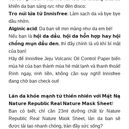
khiến da bạn sáng rực như đèn disco:
𝗧𝗿𝗼 𝗻𝘂́𝗶 𝗹𝘂̛̉𝗮 𝘁𝘂̛̀ 𝗜𝗻𝗻𝗶𝘀𝗳𝗿𝗲𝗲: Làm sạch da và bye bye
dầu nhờn.
𝗔𝗹𝗴𝗶𝗻𝗶𝗰 𝗮𝗰𝗶𝗱: Da bạn sẽ mịn màng như da em bé!
Nếu bạn là 𝗵𝗼̣̂𝗶 𝗱𝗮 𝗱𝗮̂̀𝘂, 𝗵𝗼̣̂𝗶 𝗱𝗮 𝗵𝗼̂̃𝗻 𝗵𝗼̛̣𝗽 𝗵𝗮𝘆 𝗵𝗼̣̂𝗶
𝗰𝗵𝗼̂́𝗻𝗴 𝗺𝘂̣𝗻 𝗱̄𝗮̂̀𝘂 𝗱̄𝗲𝗻, thì đây chính là vũ khí bí mật
của bạn!
Hãy để Innisfree Jeju Volcanic Oil Control Paper biến
mùa hè của bạn thành mùa hè mát lạnh và thanh thoát!
Rinh ngay, rinh liền, không cần suy nghĩ! Innisfree
đang chờ bạn check out!
𝗟𝗮̀𝗻 𝗱𝗮 𝗸𝗵𝗼̉𝗲 𝗺𝗮̣𝗻𝗵 𝘁𝘂̛̀ 𝘁𝗵𝗶𝗲̂𝗻 𝗻𝗵𝗶𝗲̂𝗻 𝘃𝗼̛́𝗶 𝗠𝗮̣̆𝘁 𝗡𝗮̣
𝗡𝗮𝘁𝘂𝗿𝗲 𝗥𝗲𝗽𝘂𝗯𝗹𝗶𝗰 𝗥𝗲𝗮𝗹 𝗡𝗮𝘁𝘂𝗿𝗲 𝗠𝗮𝘀𝗸 𝗦𝗵𝗲𝗲𝘁!
Bạn có biết, chỉ cần 23ml dưỡng chất từ Nature
Republic Real Nature Mask Sheet, làn da bạn sẽ
được tái tạo nhanh chóng, tràn đầy sức sống?