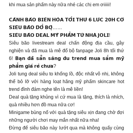
khi mua sản phẩm này nữa nhé các chị em ơiiiii!
𝗖𝗔̉𝗡𝗛 𝗕𝗔́𝗢 𝗕𝗜𝗘̂𝗡 𝗛𝗢̀𝗔 𝗧𝗢̂́𝗜 𝗧𝗛𝗨̛́ 𝟲 𝗟𝗨́𝗖 𝟮𝟬𝗛 𝗖𝗢́
𝗦𝗜𝗘̂𝗨 𝗕𝗔̃𝗢 𝗗̄𝗢̂̉ 𝗕𝗢̣̂……
𝗦𝗜𝗘̂𝗨 𝗕𝗔̃𝗢 𝗗𝗘𝗔𝗟 𝗠𝗬̃ 𝗣𝗛𝗔̂̉𝗠 𝗧𝗨̛̀ 𝗡𝗛𝗔̀ 𝗝𝗢𝗟𝗜!
Siêu bão livestream deal chấn động địa cầu, gây
nghiện và đã mua là mê đổ bộ fanpage Joli 8h tối thứ
6! 𝗕𝗮̣𝗻 𝗱̄𝗮̃ 𝘀𝗮̆̃𝗻 𝘀𝗮̀𝗻𝗴 𝗱̄𝘂 𝘁𝗿𝗲𝗻𝗱 𝗺𝘂𝗮 𝘀𝗮̆́𝗺 𝗺𝘆̃
𝗽𝗵𝗮̂̉𝗺 𝗴𝗶𝗮́ 𝗿𝗲̉ 𝗰𝗵𝘂̛𝗮?
Joli tung deal siêu to khổng lồ, độc nhất vô nhị, không
thể bỏ lỡ với hàng loạt hãng mỹ phẩm skincare hot
trend đình đám nghe tên là mê liền!
Deal quà tặng khủng vì cứ mua là tặng, thích là nhích,
quà nhiều hơn đồ mua nữa cơ!
Minigame bùng nổ với quà tặng siêu xịn đang chờ đợi
những người chơi may mắn nhất nữa nha!
Đừng để siêu bão này lướt qua mà không quẩy cùng