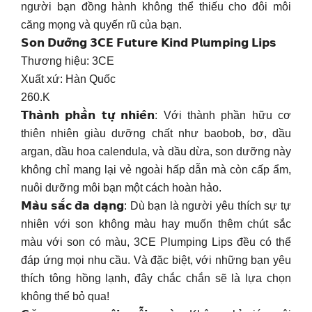
người bạn đồng hành không thể thiếu cho đôi môi
căng mọng và quyến rũ của bạn.
𝗦𝗼𝗻 𝗗𝘂̛𝗼̛̃𝗻𝗴 𝟯𝗖𝗘 𝗙𝘂𝘁𝘂𝗿𝗲 𝗞𝗶𝗻𝗱 𝗣𝗹𝘂𝗺𝗽𝗶𝗻𝗴 𝗟𝗶𝗽𝘀
Thương hiệu: 3CE
Xuất xứ: Hàn Quốc
260.K
𝗧𝗵𝗮̀𝗻𝗵 𝗽𝗵𝗮̂̀𝗻 𝘁𝘂̛̣ 𝗻𝗵𝗶𝗲̂𝗻: Với thành phần hữu cơ
thiên nhiên giàu dưỡng chất như baobob, bơ, dầu
argan, dầu hoa calendula, và dầu dừa, son dưỡng này
không chỉ mang lại vẻ ngoài hấp dẫn mà còn cấp ẩm,
nuôi dưỡng môi bạn một cách hoàn hảo.
𝗠𝗮̀𝘂 𝘀𝗮̆́𝗰 𝗱̄𝗮 𝗱𝗮̣𝗻𝗴: Dù bạn là người yêu thích sự tự
nhiên với son không màu hay muốn thêm chút sắc
màu với son có màu, 3CE Plumping Lips đều có thể
đáp ứng mọi nhu cầu. Và đặc biệt, với những bạn yêu
thích tông hồng lạnh, đây chắc chắn sẽ là lựa chọn
không thể bỏ qua!