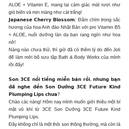
ALOE + Vitamin E, mang lại cảm giác mát rượi như
gió biển và mịn màng như cát trắng!
𝗝𝗮𝗽𝗮𝗻𝗲𝘀𝗲 𝗖𝗵𝗲𝗿𝗿𝘆 𝗕𝗹𝗼𝘀𝘀𝗼𝗺: Đắm chìm trong sắc
hương của hoa Anh đào Nhật Bản với pro Vitamin B5
+ ALOE, nuôi dưỡng làn da bạn rạng ngời như hoa
nở!
Nàng nào chưa thử, thì giờ đã có thêm lý do đến Joli
để làm mới bộ sưu tập Bath & Body Works của mình
rồi đấy!
𝗦𝗼𝗻 𝟯𝗖𝗘 𝗻𝗼̂̉𝗶 𝘁𝗶𝗲̂́𝗻𝗴 𝗺𝗶𝗲̂̃𝗻 𝗯𝗮̀𝗻 𝗿𝗼̂̀𝗶, 𝗻𝗵𝘂̛𝗻𝗴 𝗯𝗮̣𝗻
𝗱̄𝗮̃ 𝗻𝗴𝗵𝗲 𝗱̄𝗲̂́𝗻 𝗦𝗼𝗻 𝗗𝘂̛𝗼̛̃𝗻𝗴 𝟯𝗖𝗘 𝗙𝘂𝘁𝘂𝗿𝗲 𝗞𝗶𝗻𝗱
𝗣𝗹𝘂𝗺𝗽𝗶𝗻𝗴 𝗟𝗶𝗽𝘀 𝗰𝗵𝘂̛𝗮?
Chào các nàng! Hôm nay mình muốn giới thiệu một bí
mật vũ khí từ 3CE Son Dưỡng 3CE Future Kind
Plumping Lips.
Đây không chỉ là một thỏi son thông thường, mà còn là