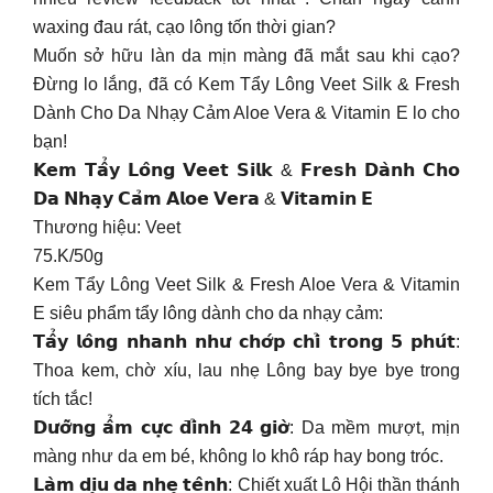
waxing đau rát, cạo lông tốn thời gian?
Muốn sở hữu làn da mịn màng đã mắt sau khi cạo?
Đừng lo lắng, đã có Kem Tẩy Lông Veet Silk & Fresh
Dành Cho Da Nhạy Cảm Aloe Vera & Vitamin E lo cho
bạn!
𝗞𝗲𝗺 𝗧𝗮̂̉𝘆 𝗟𝗼̂𝗻𝗴 𝗩𝗲𝗲𝘁 𝗦𝗶𝗹𝗸 & 𝗙𝗿𝗲𝘀𝗵 𝗗𝗮̀𝗻𝗵 𝗖𝗵𝗼
𝗗𝗮 𝗡𝗵𝗮̣𝘆 𝗖𝗮̉𝗺 𝗔𝗹𝗼𝗲 𝗩𝗲𝗿𝗮 & 𝗩𝗶𝘁𝗮𝗺𝗶𝗻 𝗘
Thương hiệu: Veet
75.K/50g
Kem Tẩy Lông Veet Silk & Fresh Aloe Vera & Vitamin
E siêu phẩm tẩy lông dành cho da nhạy cảm:
𝗧𝗮̂̉𝘆 𝗹𝗼̂𝗻𝗴 𝗻𝗵𝗮𝗻𝗵 𝗻𝗵𝘂̛ 𝗰𝗵𝗼̛́𝗽 𝗰𝗵𝗶̉ 𝘁𝗿𝗼𝗻𝗴 𝟱 𝗽𝗵𝘂́𝘁:
Thoa kem, chờ xíu, lau nhẹ Lông bay bye bye trong
tích tắc!
𝗗𝘂̛𝗼̛̃𝗻𝗴 𝗮̂̉𝗺 𝗰𝘂̛̣𝗰 𝗱̄𝗶̉𝗻𝗵 𝟮𝟰 𝗴𝗶𝗼̛̀: Da mềm mượt, mịn
màng như da em bé, không lo khô ráp hay bong tróc.
𝗟𝗮̀𝗺 𝗱𝗶̣𝘂 𝗱𝗮 𝗻𝗵𝗲̣ 𝘁𝗲̂𝗻𝗵: Chiết xuất Lô Hội thần thánh