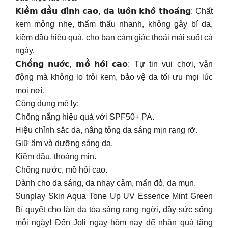
𝗞𝗶𝗲̂̀𝗺 𝗱𝗮̂̀𝘂 𝗱̄𝗶̉𝗻𝗵 𝗰𝗮𝗼, 𝗱𝗮 𝗹𝘂𝗼̂𝗻 𝗸𝗵𝗼̂ 𝘁𝗵𝗼𝗮́𝗻𝗴: Chất
kem mỏng nhẹ, thẩm thấu nhanh, không gây bí da,
kiềm dầu hiệu quả, cho bạn cảm giác thoải mái suốt cả
ngày.
𝗖𝗵𝗼̂́𝗻𝗴 𝗻𝘂̛𝗼̛́𝗰, 𝗺𝗼̂̀ 𝗵𝗼̂𝗶 𝗰𝗮𝗼: Tự tin vui chơi, vận
động mà không lo trôi kem, bảo vệ da tối ưu mọi lúc
mọi nơi.
Công dụng mê ly:
Chống nắng hiệu quả với SPF50+ PA.
Hiệu chỉnh sắc da, nâng tông da sáng mịn rạng rỡ.
Giữ ẩm và dưỡng sáng da.
Kiềm dầu, thoáng mịn.
Chống nước, mồ hôi cao.
Dành cho da sáng, da nhạy cảm, mẩn đỏ, da mụn.
Sunplay Skin Aqua Tone Up UV Essence Mint Green
Bí quyết cho làn da tỏa sáng rạng ngời, đầy sức sống
mỗi ngày! Đến Joli ngay hôm nay để nhận quà tặng