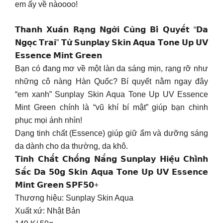
em ấy về nàoooo!
𝗧𝗵𝗮𝗻𝗵 𝗫𝘂𝗮̂𝗻 𝗥𝗮̣𝗻𝗴 𝗡𝗴𝗼̛̀𝗶 𝗖𝘂̀𝗻𝗴 𝗕𝗶́ 𝗤𝘂𝘆𝗲̂́𝘁 “𝗗𝗮
𝗡𝗴𝗼̣𝗰 𝗧𝗿𝗮𝗶” 𝗧𝘂̛̀ 𝗦𝘂𝗻𝗽𝗹𝗮𝘆 𝗦𝗸𝗶𝗻 𝗔𝗾𝘂𝗮 𝗧𝗼𝗻𝗲 𝗨𝗽 𝗨𝗩
𝗘𝘀𝘀𝗲𝗻𝗰𝗲 𝗠𝗶𝗻𝘁 𝗚𝗿𝗲𝗲𝗻
Bạn có đang mơ về một làn da sáng mịn, rạng rỡ như
những cô nàng Hàn Quốc? Bí quyết nằm ngay đây
“em xanh” Sunplay Skin Aqua Tone Up UV Essence
Mint Green chính là “vũ khí bí mật” giúp bạn chinh
phục mọi ánh nhìn!
Dạng tinh chất (Essence) giúp giữ ẩm và dưỡng sáng
da dành cho da thường, da khô.
𝗧𝗶𝗻𝗵 𝗖𝗵𝗮̂́𝘁 𝗖𝗵𝗼̂́𝗻𝗴 𝗡𝗮̆́𝗻𝗴 𝗦𝘂𝗻𝗽𝗹𝗮𝘆 𝗛𝗶𝗲̣̂𝘂 𝗖𝗵𝗶̉𝗻𝗵
𝗦𝗮̆́𝗰 𝗗𝗮 𝟱𝟬𝗴 𝗦𝗸𝗶𝗻 𝗔𝗾𝘂𝗮 𝗧𝗼𝗻𝗲 𝗨𝗽 𝗨𝗩 𝗘𝘀𝘀𝗲𝗻𝗰𝗲
𝗠𝗶𝗻𝘁 𝗚𝗿𝗲𝗲𝗻 𝗦𝗣𝗙𝟱𝟬+
Thương hiệu: Sunplay Skin Aqua
Xuất xứ: Nhật Bản