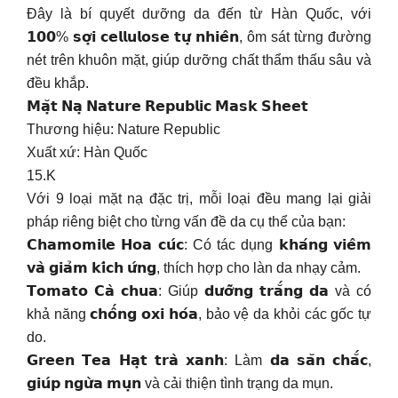
Đây là bí quyết dưỡng da đến từ Hàn Quốc, với
𝟭𝟬𝟬% 𝘀𝗼̛̣𝗶 𝗰𝗲𝗹𝗹𝘂𝗹𝗼𝘀𝗲 𝘁𝘂̛̣ 𝗻𝗵𝗶𝗲̂𝗻, ôm sát từng đường
nét trên khuôn mặt, giúp dưỡng chất thẩm thấu sâu và
đều khắp.
𝗠𝗮̣̆𝘁 𝗡𝗮̣ 𝗡𝗮𝘁𝘂𝗿𝗲 𝗥𝗲𝗽𝘂𝗯𝗹𝗶𝗰 𝗠𝗮𝘀𝗸 𝗦𝗵𝗲𝗲𝘁
Thương hiệu: Nature Republic
Xuất xứ: Hàn Quốc
15.K
Với 9 loại mặt nạ đặc trị, mỗi loại đều mang lại giải
pháp riêng biệt cho từng vấn đề da cụ thể của bạn:
𝗖𝗵𝗮𝗺𝗼𝗺𝗶𝗹𝗲 𝗛𝗼𝗮 𝗰𝘂́𝗰: Có tác dụng 𝗸𝗵𝗮́𝗻𝗴 𝘃𝗶𝗲̂𝗺
𝘃𝗮̀ 𝗴𝗶𝗮̉𝗺 𝗸𝗶́𝗰𝗵 𝘂̛́𝗻𝗴, thích hợp cho làn da nhạy cảm.
𝗧𝗼𝗺𝗮𝘁𝗼 𝗖𝗮̀ 𝗰𝗵𝘂𝗮: Giúp 𝗱𝘂̛𝗼̛̃𝗻𝗴 𝘁𝗿𝗮̆́𝗻𝗴 𝗱𝗮 và có
khả năng 𝗰𝗵𝗼̂́𝗻𝗴 𝗼𝘅𝗶 𝗵𝗼́𝗮, bảo vệ da khỏi các gốc tự
do.
𝗚𝗿𝗲𝗲𝗻 𝗧𝗲𝗮 𝗛𝗮̣𝘁 𝘁𝗿𝗮̀ 𝘅𝗮𝗻𝗵: Làm 𝗱𝗮 𝘀𝗮̆𝗻 𝗰𝗵𝗮̆́𝗰,
𝗴𝗶𝘂́𝗽 𝗻𝗴𝘂̛̀𝗮 𝗺𝘂̣𝗻 và cải thiện tình trạng da mụn.