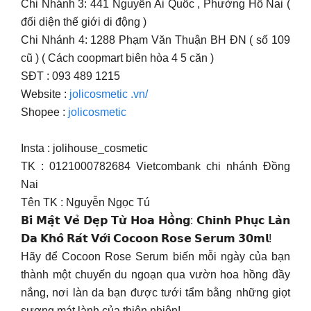
Chi Nhánh 3: 441 Nguyễn Ái Quốc , Phường Hố Nai (
đối diện thế giới di động )
Chi Nhánh 4: 1288 Phạm Văn Thuận BH ĐN ( số 109
cũ ) ( Cách coopmart biên hòa 4 5 căn )
SĐT : 093 489 1215
Website :
jolicosmetic .vn/
Shopee :
jolicosmetic
Insta : jolihouse_cosmetic
TK : 0121000782684 Vietcombank chi nhánh Đồng
Nai
Tên TK : Nguyễn Ngọc Tú
𝗕𝗶́ 𝗠𝗮̣̂𝘁 𝗩𝗲̉ 𝗗̄𝗲̣𝗽 𝗧𝘂̛̀ 𝗛𝗼𝗮 𝗛𝗼̂̀𝗻𝗴: 𝗖𝗵𝗶𝗻𝗵 𝗣𝗵𝘂̣𝗰 𝗟𝗮̀𝗻
𝗗𝗮 𝗞𝗵𝗼̂ 𝗥𝗮́𝘁 𝗩𝗼̛́𝗶 𝗖𝗼𝗰𝗼𝗼𝗻 𝗥𝗼𝘀𝗲 𝗦𝗲𝗿𝘂𝗺 𝟯𝟬𝗺𝗹!
Hãy để Cocoon Rose Serum biến mỗi ngày của bạn
thành một chuyến du ngoạn qua vườn hoa hồng đầy
nắng, nơi làn da bạn được tưới tẩm bằng những giọt
sương mát lành của thiên nhiên!