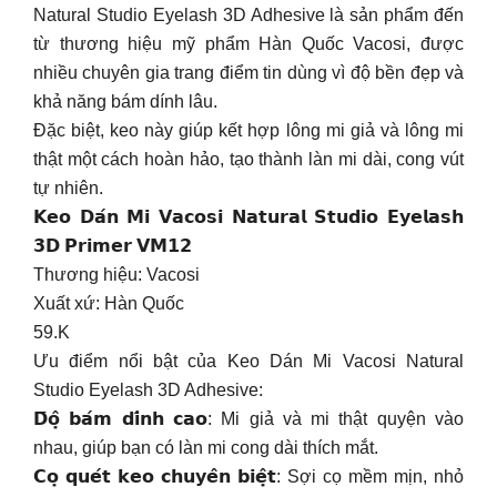
Natural Studio Eyelash 3D Adhesive là sản phẩm đến
từ thương hiệu mỹ phẩm Hàn Quốc Vacosi, được
nhiều chuyên gia trang điểm tin dùng vì độ bền đẹp và
khả năng bám dính lâu.
Đặc biệt, keo này giúp kết hợp lông mi giả và lông mi
thật một cách hoàn hảo, tạo thành làn mi dài, cong vút
tự nhiên.
𝗞𝗲𝗼 𝗗𝗮́𝗻 𝗠𝗶 𝗩𝗮𝗰𝗼𝘀𝗶 𝗡𝗮𝘁𝘂𝗿𝗮𝗹 𝗦𝘁𝘂𝗱𝗶𝗼 𝗘𝘆𝗲𝗹𝗮𝘀𝗵
𝟯𝗗 𝗣𝗿𝗶𝗺𝗲𝗿 𝗩𝗠𝟭𝟮
Thương hiệu: Vacosi
Xuất xứ: Hàn Quốc
59.K
Ưu điểm nổi bật của Keo Dán Mi Vacosi Natural
Studio Eyelash 3D Adhesive:
𝗗̄𝗼̣̂ 𝗯𝗮́𝗺 𝗱𝗶́𝗻𝗵 𝗰𝗮𝗼: Mi giả và mi thật quyện vào
nhau, giúp bạn có làn mi cong dài thích mắt.
𝗖𝗼̣ 𝗾𝘂𝗲́𝘁 𝗸𝗲𝗼 𝗰𝗵𝘂𝘆𝗲̂𝗻 𝗯𝗶𝗲̣̂𝘁: Sợi cọ mềm mịn, nhỏ