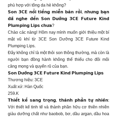
phù hợp với tông da hè không?
𝗦𝗼𝗻 𝟯𝗖𝗘 𝗻𝗼̂̉𝗶 𝘁𝗶𝗲̂́𝗻𝗴 𝗺𝗶𝗲̂̃𝗻 𝗯𝗮̀𝗻 𝗿𝗼̂̀𝗶, 𝗻𝗵𝘂̛𝗻𝗴 𝗯𝗮̣𝗻
𝗱̄𝗮̃ 𝗻𝗴𝗵𝗲 𝗱̄𝗲̂́𝗻 𝗦𝗼𝗻 𝗗𝘂̛𝗼̛̃𝗻𝗴 𝟯𝗖𝗘 𝗙𝘂𝘁𝘂𝗿𝗲 𝗞𝗶𝗻𝗱
𝗣𝗹𝘂𝗺𝗽𝗶𝗻𝗴 𝗟𝗶𝗽𝘀 𝗰𝗵𝘂̛𝗮?
Chào các nàng! Hôm nay mình muốn giới thiệu một bí
mật vũ khí từ 3CE Son Dưỡng 3CE Future Kind
Plumping Lips.
Đây không chỉ là một thỏi son thông thường, mà còn là
người bạn đồng hành không thể thiếu cho đôi môi
căng mọng và quyến rũ của bạn.
𝗦𝗼𝗻 𝗗𝘂̛𝗼̛̃𝗻𝗴 𝟯𝗖𝗘 𝗙𝘂𝘁𝘂𝗿𝗲 𝗞𝗶𝗻𝗱 𝗣𝗹𝘂𝗺𝗽𝗶𝗻𝗴 𝗟𝗶𝗽𝘀
Thương hiệu: 3CE
Xuất xứ: Hàn Quốc
259.K
𝗧𝗵𝗶𝗲̂́𝘁 𝗸𝗲̂́ 𝘀𝗮𝗻𝗴 𝘁𝗿𝗼̣𝗻𝗴, 𝘁𝗵𝗮̀𝗻𝗵 𝗽𝗵𝗮̂̀𝗻 𝘁𝘂̛̣ 𝗻𝗵𝗶𝗲̂𝗻:
Với thiết kế tinh tế và thành phần hữu cơ thiên nhiên
giàu dưỡng chất như baobob, bơ, dầu argan, dầu hoa