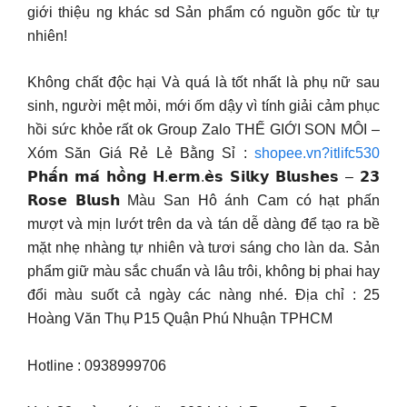
giới thiệu ng khác sd Sản phẩm có nguồn gốc từ tự
nhiên!
Không chất độc hại Và quá là tốt nhất là phụ nữ sau
sinh, người mệt mỏi, mới ốm dậy vì tính giải cảm phục
hồi sức khỏe rất ok Group Zalo THẾ GIỚI SON MÔI –
Xóm Săn Giá Rẻ Lẻ Bằng Sỉ :
shopee.vn?itlifc530
𝗣𝗵𝗮̂́𝗻 𝗺𝗮́ 𝗵𝗼̂̀𝗻𝗴 𝗛.𝗲𝗿𝗺.𝗲̀𝘀 𝗦𝗶𝗹𝗸𝘆 𝗕𝗹𝘂𝘀𝗵𝗲𝘀 – 𝟮𝟯
𝗥𝗼𝘀𝗲 𝗕𝗹𝘂𝘀𝗵 Màu San Hô ánh Cam có hạt phấn
mượt và mịn lướt trên da và tán dễ dàng để tạo ra bề
mặt nhẹ nhàng tự nhiên và tươi sáng cho làn da. Sản
phẩm giữ màu sắc chuẩn và lâu trôi, không bị phai hay
đổi màu suốt cả ngày các nàng nhé. Địa chỉ : 25
Hoàng Văn Thụ P15 Quận Phú Nhuận TPHCM
Hotline : 0938999706