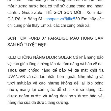
một hương nước hoa có thể sử dụng trong mọi hoàn
cảnh… Group Zalo THẾ GIỚI SON MÔI – Xóm Săn
Giá Rẻ Lẻ Bằng Sỉ
: shopee.vn?itlifc5
30 Em thấy các
chị cũng phải thấy Em xài các chị cũng phải xài
SON TOM FORD 07 PARADISO MÀU HỒNG CAM
SAN HÔ TUYỆT ĐẸP
KEM CHỐNG NẮNG DI.OR SOLAR Có khả năng bảo
vệ cao giúp tăng cường làn da rám nắng và bảo vệ da.
Thoa kem chống nắng để bảo vệ da mặt khỏi tia
UVA/UVB và các tác nhân bên ngoài. Nhẹ nhàng và
tươi mát,bảo vệ cao nhưng không để lại lớp bóng
nhờn, mang lại cảm giác dễ chịu khi sử dụng. Da
được ngậm nước và trông đẹp hơn được bảo vệ,
hàng rào của da được tăng cường.