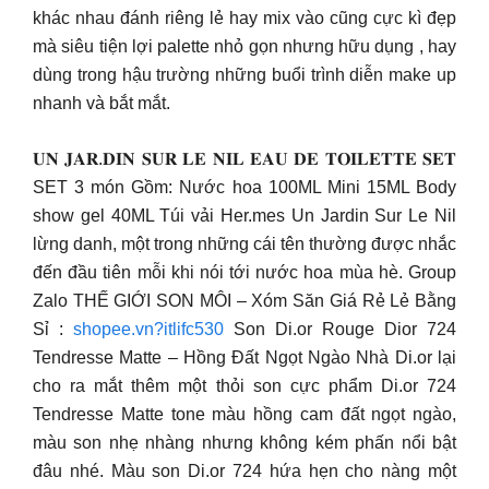
khác nhau đánh riêng lẻ hay mix vào cũng cực kì đẹp
mà siêu tiện lợi palette nhỏ gọn nhưng hữu dụng , hay
dùng trong hậu trường những buổi trình diễn make up
nhanh và bắt mắt.
𝐔𝐍 𝐉𝐀𝐑.𝐃𝐈𝐍 𝐒𝐔𝐑 𝐋𝐄 𝐍𝐈𝐋 𝐄𝐀𝐔 𝐃𝐄 𝐓𝐎𝐈𝐋𝐄𝐓𝐓𝐄 𝐒𝐄𝐓
SET 3 món Gồm: Nước hoa 100ML Mini 15ML Body
show gel 40ML Túi vải Her.mes Un Jardin Sur Le Nil
lừng danh, một trong những cái tên thường được nhắc
đến đầu tiên mỗi khi nói tới nước hoa mùa hè. Group
Zalo THẾ GIỚI SON MÔI – Xóm Săn Giá Rẻ Lẻ Bằng
Sỉ :
shopee.vn?itlifc530
Son Di.or Rouge Dior 724
Tendresse Matte – Hồng Đất Ngọt Ngào Nhà Di.or lại
cho ra mắt thêm một thỏi son cực phẩm Di.or 724
Tendresse Matte tone màu hồng cam đất ngọt ngào,
màu son nhẹ nhàng nhưng không kém phấn nổi bật
đâu nhé. Màu son Di.or 724 hứa hẹn cho nàng một