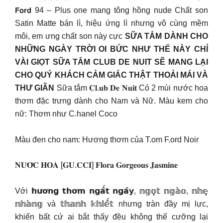
𝗙𝗼𝗿𝗱 94 – Plus one mang tông hồng nude Chất son
Satin Matte bán lì, hiệu ứng lì nhưng vô cùng mềm
môi, em ưng chất son này cực
SỮA TẮM DÀNH CHO
NHỮNG NGÀY TRỜI OI BỨC NHƯ THẾ NÀY CHỈ
VÀI GIỌT SỮA TẮM CLUB DE NUIT SẼ MANG LẠI
CHO QUÝ KHÁCH CẢM GIÁC THẬT THOẢI MÁI VÀ
THƯ GIÃN
Sữa tắm 𝐂𝐥.𝐮𝐛 𝐃𝐞 𝐍𝐮𝐢𝐭 Có 2 mùi nước hoa
thơm đặc trưng dành cho Nam và Nữ. Màu kem cho
nữ: Thơm như C.hanel Coco
Màu đen cho nam: Hương thơm của T.om F.ord Noir
𝐍𝐔̛𝐎̛́𝐂 𝐇𝐎𝐀 [𝐆𝐔.𝐂𝐂𝐈] 𝐅𝐥𝐨𝐫𝐚 𝐆𝐨𝐫𝐠𝐞𝐨𝐮𝐬 𝐉𝐚𝐬𝐦𝐢𝐧𝐞
Với 𝗵𝘂̛𝗼̛𝗻𝗴 𝘁𝗵𝗼̛𝗺 𝗻𝗴𝗮̂́𝘁 𝗻𝗴𝗮̂𝘆, 𝕟𝕘𝕠̣𝕥 𝕟𝕘𝕒̀𝕠, 𝕟𝕙𝕖̣
𝕟𝕙𝕒̀𝕟𝕘 và 𝕥𝕙𝕒𝕟𝕙 𝕜𝕙𝕚𝕖̂́𝕥 nhưng tràn đầy mị lực,
khiến bất cứ ai bắt thấy đều không thể cưỡng lại