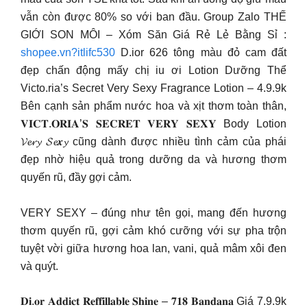
vẫn còn được 80% so với ban đầu. Group Zalo THẾ
GIỚI SON MÔI – Xóm Săn Giá Rẻ Lẻ Bằng Sỉ :
shopee.vn?itlifc530
D.ior 626 tông màu đỏ cam đất
đẹp chấn động mấy chị iu ơi Lotion Dưỡng Thể
Victo.ria’s Secret Very Sexy Fragrance Lotion – 4.9.9k
Bên cạnh sản phẩm nước hoa và xịt thơm toàn thân,
𝐕𝐈𝐂𝐓.𝐎𝐑𝐈𝐀’𝐒 𝐒𝐄𝐂𝐑𝐄𝐓 𝐕𝐄𝐑𝐘 𝐒𝐄𝐗𝐘 Body Lotion
𝓥𝓮𝓻𝔂 𝓢𝓮𝒙𝔂 cũng dành được nhiều tình cảm của phái
đẹp nhờ hiệu quả trong dưỡng da và hương thơm
quyến rũ, đầy gợi cảm.
VERY SEXY – đúng như tên gọi, mang đến hương
thơm quyến rũ, gợi cảm khó cưỡng với sự pha trộn
tuyệt vời giữa hương hoa lan, vani, quả mâm xôi đen
và quýt.
𝐃𝐢.𝐨𝐫 𝐀𝐝𝐝𝐢𝐜𝐭 𝐑𝐞𝐟𝐟𝐢𝐥𝐥𝐚𝐛𝐥𝐞 𝐒𝐡𝐢𝐧𝐞 – 𝟕𝟏𝟖 𝐁𝐚𝐧𝐝𝐚𝐧𝐚 Giá 7.9.9k