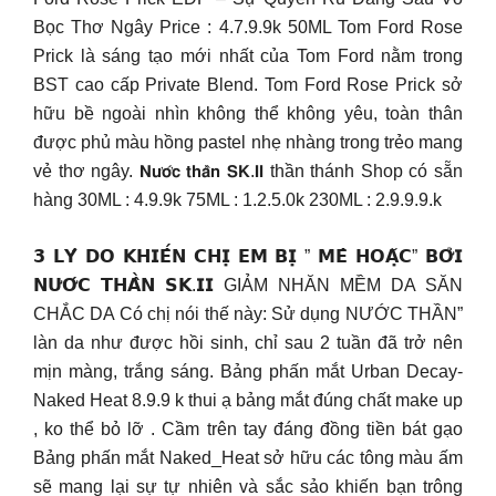
Bọc Thơ Ngây Price : 4.7.9.9k 50ML Tom Ford Rose
Prick là sáng tạo mới nhất của Tom Ford nằm trong
BST cao cấp Private Blend. Tom Ford Rose Prick sở
hữu bề ngoài nhìn không thể không yêu, toàn thân
được phủ màu hồng pastel nhẹ nhàng trong trẻo mang
vẻ thơ ngây. 𝗡𝘂̛𝗼̛́𝗰 𝘁𝗵𝗮̂̀𝗻 𝗦𝗞.𝗜𝗜 thần thánh Shop có sẵn
hàng 30ML : 4.9.9k 75ML : 1.2.5.0k 230ML : 2.9.9.9.k
𝟯 𝗟𝗬́ 𝗗𝗢 𝗞𝗛𝗜𝗘̂́𝗡 𝗖𝗛𝗜̣ 𝗘𝗠 𝗕𝗜̣ ” 𝗠𝗘̂ 𝗛𝗢𝗔̣̆𝗖” 𝗕𝗢̛̉𝗜
𝗡𝗨̛𝗢̛́𝗖 𝗧𝗛𝗔̂̀𝗡 𝗦𝗞.𝗜𝗜 GIẢM NHĂN MỀM DA SĂN
CHẮC DA Có chị nói thế này: Sử dụng NƯỚC THẦN”
làn da như được hồi sinh, chỉ sau 2 tuần đã trở nên
mịn màng, trắng sáng. Bảng phấn mắt Urban Decay-
Naked Heat 8.9.9 k thui ạ bảng mắt đúng chất make up
, ko thể bỏ lỡ . Cầm trên tay đáng đồng tiền bát gạo
Bảng phấn mắt Naked_Heat sở hữu các tông màu ấm
sẽ mang lại sự tự nhiên và sắc sảo khiến bạn trông