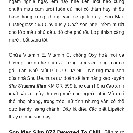
ngắm nghía ngay em này nhé Lên môi nào cũng
chuẩn màu cam tươi luôn dù môi có thâm hay nhiều
base hồng cũng không vấn đề gì luôn ý. Son Mac
Lustreglass 563 Obviously Chất son nhẹ, mềm mướt
cho lớp màu phủ đều, độ che phủ tốt. Lớp finish căng
mướt, bắt sáng tốt.
Chứa Vitamin E, Vitamin C, chống Oxy hoá môi và
hương thơm nhẹ dịu đặc trưng làm siêu lòng mọi cô
gái. Lăn Khử Mùi BLEU CHA.NEL Những màu son
của nhà Shu Ue.mura dự đoán sẽ làm nàng xao xuyến
𝑺𝒉𝒖 𝑼𝒆.𝒎𝒖𝒓𝒂 𝑲𝒊𝒏𝒖 KM OR 599 tone cam hồng đào xinh
xuất sắc ạ , gây thương nhớ cho người nhìn Vừa có
thể nhẹ nhàng, trong trẻo, nữ tính nhưng vẫn có thể
cực trendy, sang chảnh. Đây là điều đặc biệt Lipstick
thấy ở tone son này
𝗦𝗼𝗻 𝗠𝗮𝗰 𝗦𝗹𝗶𝗺 𝟴𝟳𝟳 𝗗𝗲𝘃𝗼𝘁𝗲𝗱 𝗧𝗼 𝗖𝗵𝗶𝗹𝗶
= Gần mực