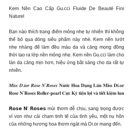
Kem Nền Cao Cấp Gu.cci Fluide De Beauté Fini
Naturel
Bạn nào thích trang điểm mỏng nhẹ tự nhiên thì không
thể bỏ qua dòng siêu phẩm này nhé. Kem nền lướt
nhẹ nhàng để làm đều màu da và căng mọng đồng
thời tạo ra lớp nền mỏng nhẹ. Kem nền Gu.cci làm cho
làn da căng mịn hơn, hiệu ứng bắt sáng cho da rất tự
nhiên.
𝑴𝒊𝒔𝒔 𝑫.𝒊𝒐𝒓 𝑹𝒐𝒔𝒆 𝑵’𝑹𝒐𝒔𝒆𝒔 𝐍𝐮̛𝐨̛́𝐜 𝐇𝐨𝐚 𝐃𝐚̣𝐧𝐠 𝐋𝐚̆𝐧 𝐌𝐢𝐬𝐬 𝐃𝐢.𝐨𝐫
𝐑𝐨𝐬𝐞 𝐍’𝐑𝐨𝐬𝐞𝐬 𝐑𝐨𝐥𝐥𝐞𝐫-𝐩𝐞𝐚𝐫𝐥 𝐂𝐮̛̣𝐜 𝐊𝐲̀ 𝐭𝐢𝐞̣̂𝐧 𝐥𝐨̛̣𝐢 𝐯𝐚̀ 𝐭𝐢𝐞̂́𝐭 𝐤𝐢𝐞̣̂𝐦 𝐥𝐮𝐧
𝗥𝗼𝘀𝗲 𝗡’ 𝗥𝗼𝘀𝗲𝘀 mùi thơm dễ chịu, sang trọng được
ví von như cái chạm tinh tế của tình yêu, một nụ hôn
của những hương hoa thơm ngát mà Di.or mang đến.