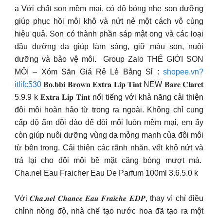
ạ Với chất son mềm mại, có độ bóng nhẹ son dưỡng
giúp phục hồi môi khô và nứt nẻ một cách vô cùng
hiệu quả. Son có thành phần sáp mật ong và các loại
dầu dưỡng da giúp làm sáng, giữ màu son, nuôi
dưỡng và bảo vệ môi.
Group Zalo THẾ GIỚI SON
MÔI – Xóm Săn Giá Rẻ Lẻ Bằng Sỉ :
shopee.vn?
itlifc530
𝐁𝐨.𝐛𝐛𝐢 𝐁𝐫𝐨𝐰𝐧 𝐄𝐱𝐭𝐫𝐚 𝐋𝐢𝐩 𝐓𝐢𝐧𝐭 NEW 𝐁𝐚𝐫𝐞 𝐂𝐥𝐚𝐫𝐞𝐭
5.9.9 k 𝐄𝐱𝐭𝐫𝐚 𝐋𝐢𝐩 𝐓𝐢𝐧𝐭 nổi tiếng với khả năng cải thiện
đôi môi hoàn hảo từ trong ra ngoài. Không chỉ cung
cấp độ ẩm dồi dào để đôi môi luôn mềm mại, em ấy
còn giúp nuôi dưỡng vùng da mỏng manh của đôi môi
từ bên trong. Cải thiện các rãnh nhăn, vết khô nứt và
trả lại cho đôi môi bề mặt căng bóng mượt mà.
Cha.nel Eau Fraicher Eau De Parfum 100ml 3.6.5.0 k
Với 𝑪𝒉𝒂.𝒏𝒆𝒍 𝑪𝒉𝒂𝒏𝒄𝒆 𝑬𝒂𝒖 𝑭𝒓𝒂𝒊𝒄𝒉𝒆 𝑬𝑫𝑷, thay vì chỉ điều
chỉnh nồng độ, nhà chế tạo nước hoa đã tạo ra một