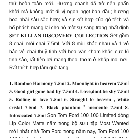
thứ hoàn toàn mới. Hương chanh đã trở nên phấn
khởi mà không mất đi vị ngon ngọt ban đầu; hương
hoa nhài sâu sắc hơn; và sự kết hợp của gỗ tếch và
hổ phách mang lại cho nó một sự sang trọng nhất định
𝐒𝐄𝐓 𝐊𝐈.𝐋𝐈.𝐀𝐍 𝐃𝐈𝐒𝐂𝐎𝐕𝐄𝐑𝐘 𝐂𝐎𝐋𝐋𝐄𝐂𝐓𝐈𝐎𝐍 Set gồm
8 chai, mỗi chai 7.5ml. Với 8 mùi khác nhau và 1 vỏ
bảo vệ chai thuỷ tinh với hoa văn chạm khắc cực kì
tinh sảo, rất tiện lợi mang theo, thơm ở khắp mọi nơi.
Rất thích hợp làm quà tặng
𝟏. 𝐁𝐚𝐦𝐛𝐨𝐨 𝐇𝐚𝐫𝐦𝐨𝐧𝐲 𝟕.𝟓𝐦𝐥 𝟐. 𝐌𝐨𝐨𝐧𝐥𝐢𝐠𝐡𝐭 𝐢𝐧 𝐡𝐞𝐚𝐯𝐞𝐦 𝟕.𝟓𝐦l
𝟑. 𝐆𝐨𝐨𝐝 𝐠𝐢𝐫𝐥 𝐠𝐨𝐧𝐞 𝐛𝐚𝐝 𝐛𝐲 𝟕.𝟓𝐦𝐥 𝟒. 𝐋𝐨𝐯𝐞,𝐝𝐨𝐧𝐭 𝐛𝐞 𝐬𝐡𝐲 𝟕.𝟓𝐦𝐥
𝟓. 𝐑𝐨𝐥𝐥𝐢𝐧𝐠 𝐢𝐧 𝐥𝐨𝐯𝐞 𝟕.𝟓𝐦𝐥 𝟔. 𝐒𝐭𝐫𝐚𝐢𝐠𝐡𝐭 𝐭𝐨 𝐡𝐞𝐚𝐯𝐞𝐧 , 𝐰𝐡𝐢𝐭𝐞
𝐜𝐫𝐢𝐬𝐭𝐚𝐥 𝟕.𝟓𝐦𝐥 𝟕. 𝐁𝐥𝐚𝐜𝐤 𝐩𝐡𝐚𝐧𝐭𝐨𝐦 ” 𝐦𝐞𝐦𝐞𝐧𝐭𝐨 𝟕.𝟓𝐦𝐥 𝟖.
𝐈𝐧𝐭𝐨𝐱𝐢𝐜𝐚𝐭𝐞𝐝 𝟕.𝟓𝐦𝐥 Son Tom Ford 100 100 Limited dòng
Lip Color Matte nằm trong bộ sưu tập Most Wanted
mới nhất nhà Tom Ford trong năm nay, Tom Ford 100