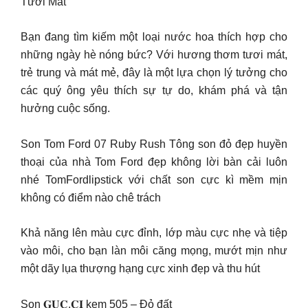
Tươi Mát
Bạn đang tìm kiếm một loại nước hoa thích hợp cho
những ngày hè nóng bức? Với hương thơm tươi mát,
trẻ trung và mát mẻ, đây là một lựa chọn lý tưởng cho
các quý ông yêu thích sự tự do, khám phá và tận
hưởng cuộc sống.
Son Tom Ford 07 Ruby Rush Tông son đỏ đẹp huyền
thoại của nhà Tom Ford đẹp không lời bàn cải luôn
nhé TomFordlipstick với chất son cực kì mềm mịn
không có điểm nào chê trách
Khả năng lên màu cực đỉnh, lớp màu cực nhẹ và tiệp
vào môi, cho bạn làn môi căng mọng, mướt mịn như
một dãy lụa thượng hạng cực xinh đẹp và thu hút
Son 𝐆𝐔𝐂.𝐂𝐈 kem 505 – Đỏ đất