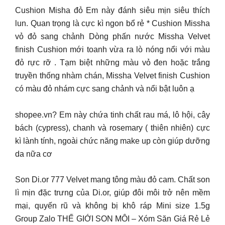
Cushion Misha đỏ Em này đánh siêu mịn siêu thích
lun. Quan trọng là cực kì ngon bổ rẻ * Cushion Missha
vỏ đỏ sang chảnh Dòng phấn nước Missha Velvet
finish Cushion mới toanh vừa ra lò nóng nổi với màu
đỏ rực rỡ . Tạm biệt những màu vỏ đen hoặc trắng
truyền thống nhàm chán, Missha Velvet finish Cushion
có màu đỏ nhám cực sang chảnh và nổi bật luôn ạ
shopee.vn? Em này chứa tinh chất rau má, lô hội, cây
bách (cypress), chanh và rosemary ( thiên nhiên) cực
kì lành tính, ngoài chức năng make up còn giúp dưỡng
da nữa cơ
Son Di.or 777 Velvet mang tông màu đỏ cam. Chất son
lì mịn đặc trưng của Di.or, giúp đôi môi trở nên mềm
mại, quyến rũ và không bị khô ráp Mini size 1.5g
Group Zalo THẾ GIỚI SON MÔI – Xóm Săn Giá Rẻ Lẻ