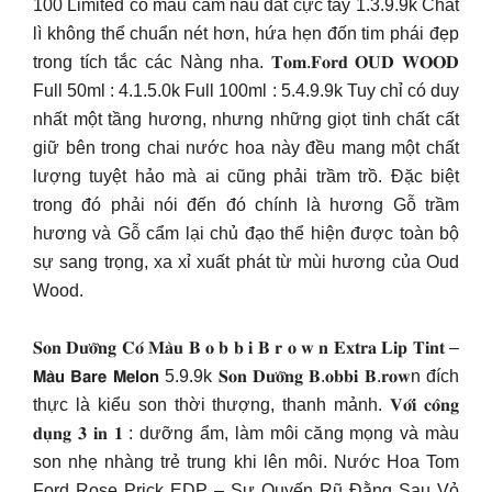
100 Limited có màu cam nâu đất cực tây 1.3.9.9k Chất
lì không thể chuẩn nét hơn, hứa hẹn đốn tim phái đẹp
trong tích tắc các Nàng nha. 𝐓𝐨𝐦.𝐅𝐨𝐫𝐝 𝐎𝐔𝐃 𝐖𝐎𝐎𝐃
Full 50ml : 4.1.5.0k Full 100ml : 5.4.9.9k Tuy chỉ có duy
nhất một tầng hương, nhưng những giọt tinh chất cất
giữ bên trong chai nước hoa này đều mang một chất
lượng tuyệt hảo mà ai cũng phải trầm trồ. Đặc biệt
trong đó phải nói đến đó chính là hương Gỗ trầm
hương và Gỗ cẩm lại chủ đạo thể hiện được toàn bộ
sự sang trọng, xa xỉ xuất phát từ mùi hương của Oud
Wood.
𝐒𝐨𝐧 𝐃𝐮̛𝐨̛̃𝐧𝐠 𝐂𝐨́ 𝐌𝐚̀𝐮 𝐁 𝐨 𝐛 𝐛 𝐢 𝐁 𝐫 𝐨 𝐰 𝐧 𝐄𝐱𝐭𝐫𝐚 𝐋𝐢𝐩 𝐓𝐢𝐧𝐭 –
𝗠𝗮̀𝘂 𝗕𝗮𝗿𝗲 𝗠𝗲𝗹𝗼𝗻 5.9.9k 𝐒𝐨𝐧 𝐃𝐮̛𝐨̛̃𝐧𝐠 𝐁.𝐨𝐛𝐛𝐢 𝐁.𝐫𝐨𝐰n đích
thực là kiểu son thời thượng, thanh mảnh. 𝐕𝐨̛́𝐢 𝐜𝐨̂𝐧𝐠
𝐝𝐮̣𝐧𝐠 𝟑 𝐢𝐧 𝟏 : dưỡng ẩm, làm môi căng mọng và màu
son nhẹ nhàng trẻ trung khi lên môi. Nước Hoa Tom
Ford Rose Prick EDP – Sự Quyến Rũ Đằng Sau Vỏ