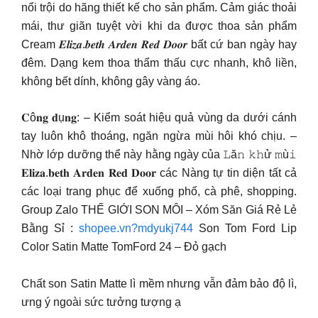
nổi trội do hãng thiết kế cho sản phẩm. Cảm giác thoải
mái, thư giãn tuyệt vời khi da được thoa sản phẩm
Cream 𝑬𝒍𝒊𝒛𝒂.𝒃𝒆𝒕𝒉 𝑨𝒓𝒅𝒆𝒏 𝑹𝒆𝒅 𝑫𝒐𝒐𝒓 bất cứ ban ngày hay
đêm. Dạng kem thoa thẩm thấu cực nhanh, khô liền,
không bết dính, không gây vàng áo.
𝐂ô𝐧𝐠 𝐝ụ𝐧𝐠: – Kiểm soát hiệu quả vùng da dưới cánh
tay luôn khô thoáng, ngăn ngừa mùi hôi khó chịu. –
Nhờ lớp dưỡng thể này hằng ngày của 𝙻ă𝚗 𝚔𝚑ử 𝚖ù𝚒
𝐄𝐥𝐢𝐳𝐚.𝐛𝐞𝐭𝐡 𝐀𝐫𝐝𝐞𝐧 𝐑𝐞𝐝 𝐃𝐨𝐨𝐫 các Nàng tự tin diện tất cả
các loại trang phục để xuống phố, cà phê, shopping.
Group Zalo THẾ GIỚI SON MÔI – Xóm Săn Giá Rẻ Lẻ
Bằng Sỉ :
shopee.vn?mdyukj744
Son Tom Ford Lip
Color Satin Matte TomFord 24 – Đỏ gạch
Chất son Satin Matte lì mềm nhưng vẫn đảm bảo độ lì,
ưng ý ngoài sức tưởng tượng ạ