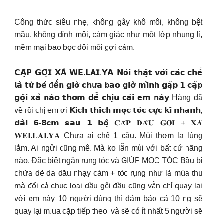
Công thức siêu nhẹ, không gây khô môi, không bệt
mầu, không dính môi, cảm giác như một lớp nhung lì,
mềm mại bao bọc đôi môi gợi cảm.
𝗖𝗔̣̆𝗣 𝗚𝗢̣̂𝗜 𝗫𝗔̉ 𝗪𝗘.𝗟𝗔𝗜.𝗬𝗔 𝗡𝗼́𝗶 𝘁𝗵𝗮̣̂𝘁 𝘃𝗼̛́𝗶 𝗰𝗮́𝗰 𝗰𝗵𝗲̂́
𝗹𝗮̀ 𝘁𝘂̛̀ 𝗯𝗲́ đ𝗲̂́𝗻 𝗴𝗶𝗼̛̀ 𝗰𝗵𝘂̛𝗮 𝗯𝗮𝗼 𝗴𝗶𝗼̛̀ 𝗺𝗶̀𝗻𝗵 𝗴𝗮̣̆𝗽 𝟭 𝗰𝗮̣̆𝗽
𝗴𝗼̣̂𝗶 𝘅𝗮̉ 𝗻𝗮̀𝗼 𝘁𝗵𝗼̛𝗺 𝗱𝗲̂̃ 𝗰𝗵𝗶̣𝘂 𝗰𝗮́𝗶 𝗲𝗺 𝗻𝗮̀𝘆 Hàng đã
về rồi chị em ơi 𝗞𝗶́𝗰𝗵 𝘁𝗵𝗶́𝗰𝗵 𝗺𝗼̣𝗰 𝘁𝗼́𝗰 𝗰𝘂̛̣𝗰 𝗸𝗶̀ 𝗻𝗵𝗮𝗻𝗵,
𝗱𝗮̀𝗶 𝟲-𝟴𝗰𝗺 𝘀𝗮𝘂 𝟭 𝗯𝗼̣̂ 𝐂𝐀̣̆𝐏 𝐃𝐀̂̀𝐔 𝐆𝐎̣̂𝐈 + 𝐗𝐀̉
𝐖𝐄𝐈.𝐋𝐀𝐈.𝐘𝐀 Chưa ai chê 1 câu. Mùi thơm lạ lùng
lắm. Ai ngửi cũng mê. Mà ko lẫn mùi với bất cứ hãng
nào. Đặc biệt ngăn rụng tóc và GIÚP MỌC TÓC Bầu bí
chửa đẻ da đầu nhạy cảm + tóc rụng như lá mùa thu
mà đổi cả chục loại dầu gội đầu cũng vẫn chỉ quay lại
với em này 10 người dùng thì đảm bảo cả 10 ng sẽ
quay lại m.ua cặp tiếp theo, và sẽ có ít nhất 5 người sẽ