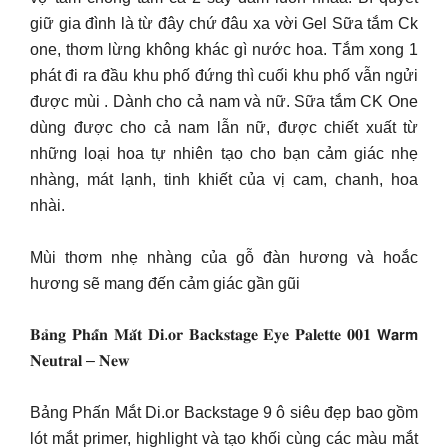
giữ gia đình là từ đây chứ đâu xa vời Gel Sữa tắm Ck
one, thơm lừng không khác gì nước hoa. Tắm xong 1
phát đi ra đầu khu phố đứng thì cuối khu phố vẫn ngửi
được mùi . Dành cho cả nam và nữ. Sữa tắm CK One
dùng được cho cả nam lẫn nữ, được chiết xuất từ
những loại hoa tự nhiên tạo cho bạn cảm giác nhẹ
nhàng, mát lạnh, tinh khiết của vị cam, chanh, hoa
nhài.
Mùi thơm nhẹ nhàng của gỗ đàn hương và hoắc
hương sẽ mang đến cảm giác gần gũi
𝐁𝐚̉𝐧𝐠 𝐏𝐡𝐚̂́𝐧 𝐌𝐚̆́𝐭 𝐃𝐢.𝐨𝐫 𝐁𝐚𝐜𝐤𝐬𝐭𝐚𝐠𝐞 𝐄𝐲𝐞 𝐏𝐚𝐥𝐞𝐭𝐭𝐞 𝟎𝟎𝟏 𝗪𝗮𝗿𝗺
𝐍𝐞𝐮𝐭𝐫𝐚𝐥 – 𝐍𝐞𝐰
Bảng Phấn Mắt Di.or Backstage 9 ô siêu đẹp bao gồm
lót mắt primer, highlight và tạo khối cùng các màu mắt