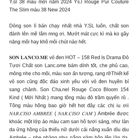
Y.sl 38 màu mới năm 2024 Ys.l Rouge Pur Couture
The Slim màu 38 New 2024
Dòng son lì bán chạy nhất nhà Y.SL luôn, chất son
đánh lên mê lắm mng ơi. Mướt mát cực kì mà ko gây
nặng môi hay khô môi chút nào hết.
𝐒𝐎𝐍 𝐋𝐀𝐍𝐂𝐎.𝐌𝐄 vỏ đen HOT – 158 Red Is Drama Đỏ
Tươi Chất son Lanc.ome bám dính tốt, che phủ cao,
mỏng nhẹ cho môi, màu son ấn tượng, rạng rỡ
Thiết kế
vỏ son cũng độc đáo xinh yêu với vỏ đen huyền bí
sang chảnh. Son Cha.nel Rouge Coco Bloom 154
Kind ( Mới Nhất ) mang tông màu đỏ trầm quyến rũ .
Tông màu hông bao giờ hết hot đây các chị iu ơii
𝑁𝐴𝑅.𝐶𝐼𝑆𝑂 𝐴𝑀𝐵𝑅𝐸́𝐸 ( 𝑁𝐴𝑅.𝐶𝐼𝑆𝑂 𝐶𝐴𝑀 ) Ambrée được
khoác một lớp áo màu cam san hô tươi sáng, như làn
da ửng hồng của thiếu nữ dưới cái nắng xuân dìu dịu
Ambrée – nhẹ nhàng như nắng sớm hôn lên làn da,