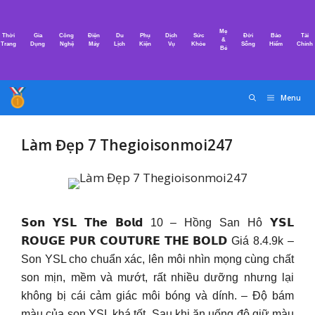
Chuyển
đến
Mẹ
Thời
Gia
Công
Điện
Du
Phụ
Dịch
Sức
Đời
Bảo
Tài
nội
&
Trang
Dụng
Nghệ
Máy
Lịch
Kiện
Vụ
Khỏe
Sống
Hiểm
Chính
Bé
dung
Menu
Làm Đẹp 7 Thegioisonmoi247
𝗦𝗼𝗻 𝗬𝗦𝗟 𝗧𝗵𝗲 𝗕𝗼𝗹𝗱 10 – Hồng San Hô 𝗬𝗦𝗟
𝗥𝗢𝗨𝗚𝗘 𝗣𝗨𝗥 𝗖𝗢𝗨𝗧𝗨𝗥𝗘 𝗧𝗛𝗘 𝗕𝗢𝗟𝗗 Giá 8.4.9k –
Son YSL cho chuẩn xác, lên môi nhìn mọng cùng chất
son mịn, mềm và mướt, rất nhiều dưỡng nhưng lại
không bị cái cảm giác môi bóng và dính. – Độ bám
màu của son YSL khá tốt. Sau khi ăn uống độ giữ màu