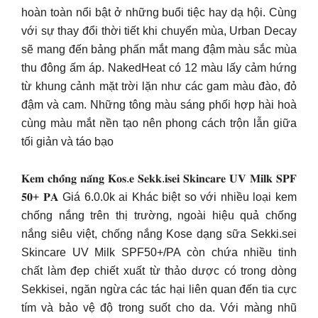
hoàn toàn nổi bật ở những buổi tiệc hay dạ hội. Cùng
với sự thay đổi thời tiết khi chuyển mùa, Urban Decay
sẽ mang đến bảng phấn mắt mang đậm màu sắc mùa
thu đông ấm áp. NakedHeat có 12 màu lấy cảm hứng
từ khung cảnh mặt trời lặn như các gam màu đào, đỏ
đậm và cam. Những tông màu sáng phối hợp hài hoà
cùng màu mắt nền tạo nên phong cách trộn lẫn giữa
tối giản và táo bạo
𝐊𝐞𝐦 𝐜𝐡𝐨̂́𝐧𝐠 𝐧𝐚̆́𝐧𝐠 𝐊𝐨𝐬.𝐞 𝐒𝐞𝐤𝐤.𝐢𝐬𝐞𝐢 𝐒𝐤𝐢𝐧𝐜𝐚𝐫𝐞 𝐔𝐕 𝐌𝐢𝐥𝐤 𝐒𝐏𝐅
𝟓𝟎+ 𝐏𝐀 Giá 6.0.0k ai Khác biệt so với nhiều loại kem
chống nắng trên thị trường, ngoài hiệu quả chống
nắng siêu việt, chống nắng Kose dạng sữa Sekki.sei
Skincare UV Milk SPF50+/PA còn chứa nhiều tinh
chất làm đẹp chiết xuất từ thảo dược có trong dòng
Sekkisei, ngăn ngừa các tác hại liên quan đến tia cực
tím và bảo vệ độ trong suốt cho da. Với màng nhũ