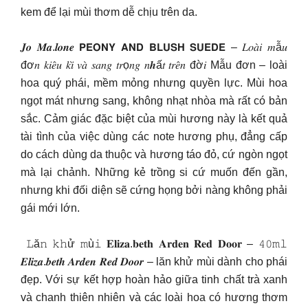
kem để lại mùi thơm dễ chịu trên da.
𝑱𝒐 𝑴𝒂.𝒍𝒐𝒏𝒆 𝗣𝗘𝗢𝗡𝗬 𝗔𝗡𝗗 𝗕𝗟𝗨𝗦𝗛 𝗦𝗨𝗘𝗗𝗘 – 𝐿𝑜𝑎̀𝑖 𝑚ẫ𝑢
đơ𝑛 𝑘𝑖𝑒̂𝑢 𝑘𝑖̀ 𝑣𝑎̀ 𝑠𝑎𝑛𝑔 𝑡𝑟ọ𝑛𝑔 𝑛𝒉ấ𝑡 𝑡𝑟𝑒̂𝑛 đờ𝑖 Mẫu đơn – loài
hoa quý phái, mềm mỏng nhưng quyền lực. Mùi hoa
ngọt mát nhưng sang, không nhạt nhòa mà rất có bản
sắc. Cảm giác đặc biệt của mùi hương này là kết quả
tài tình của việc dùng các note hương phụ, đẳng cấp
do cách dùng da thuộc và hương táo đỏ, cứ ngòn ngọt
mà lại chảnh. Những kẻ trồng si cứ muốn đến gần,
nhưng khi đối diện sẽ cứng họng bởi nàng không phải
gái mới lớn.
𝙻ă𝚗 𝚔𝚑ử 𝚖ù𝚒 𝐄𝐥𝐢𝐳𝐚.𝐛𝐞𝐭𝐡 𝐀𝐫𝐝𝐞𝐧 𝐑𝐞𝐝 𝐃𝐨𝐨𝐫 – 𝟺𝟶𝚖𝚕
𝑬𝒍𝒊𝒛𝒂.𝒃𝒆𝒕𝒉 𝑨𝒓𝒅𝒆𝒏 𝑹𝒆𝒅 𝑫𝒐𝒐𝒓 – lăn khử mùi dành cho phái
đẹp. Với sự kết hợp hoàn hảo giữa tinh chất trà xanh
và chanh thiên nhiên và các loài hoa có hương thơm