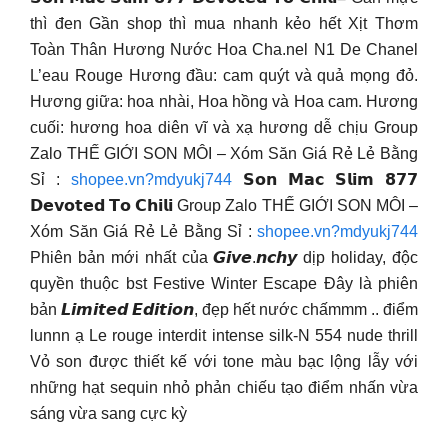
thì đen Gần shop thì mua nhanh kẻo hết Xịt Thơm
Toàn Thân Hương Nước Hoa Cha.nel N1 De Chanel
L’eau Rouge Hương đầu: cam quýt và quả mọng đỏ.
Hương giữa: hoa nhài, Hoa hồng và Hoa cam. Hương
cuối: hương hoa diên vĩ và xạ hương dễ chịu Group
Zalo THẾ GIỚI SON MÔI – Xóm Săn Giá Rẻ Lẻ Bằng
Sỉ :
shopee.vn?mdyukj744
𝗦𝗼𝗻 𝗠𝗮𝗰 𝗦𝗹𝗶𝗺 𝟴𝟳𝟳
𝗗𝗲𝘃𝗼𝘁𝗲𝗱 𝗧𝗼 𝗖𝗵𝗶𝗹𝗶
Group Zalo THẾ GIỚI SON MÔI –
Xóm Săn Giá Rẻ Lẻ Bằng Sỉ :
shopee.vn?mdyukj744
Phiên bản mới nhất của 𝙂𝙞𝙫𝙚.𝙣𝙘𝙝𝙮 dịp holiday, độc
quyền thuộc bst Festive Winter Escape Đây là phiên
bản 𝙇𝙞𝙢𝙞𝙩𝙚𝙙 𝙀𝙙𝙞𝙩𝙞𝙤𝙣, đẹp hết nước chấmmm .. điểm
lunnn ạ Le rouge interdit intense silk-N 554 nude thrill
Vỏ son được thiết kế với tone màu bạc lộng lẫy với
những hạt sequin nhỏ phản chiếu tạo điểm nhấn vừa
sáng vừa sang cực kỳ