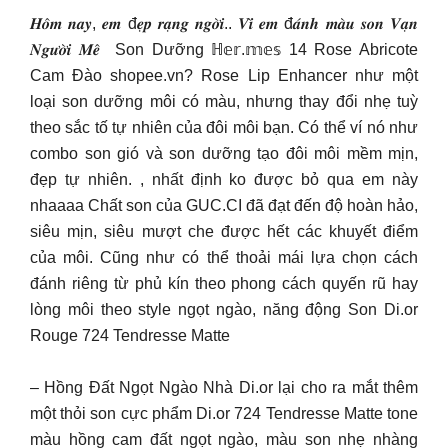
𝑯𝒐̂𝒎 𝒏𝒂𝒚, 𝒆𝒎 đ𝒆̣𝒑 𝒓𝒂̣𝒏𝒈 𝒏𝒈𝒐̛̀𝒊.. 𝑽𝒊̀ 𝒆𝒎 đ𝒂́𝒏𝒉 𝒎𝒂̀𝒖 𝒔𝒐𝒏 𝑽𝒂̣𝒏
𝑵𝒈𝒖̛𝒐̛̀𝒊 𝑴𝒆̂
Son Dưỡng ℍ𝕖𝕣.𝕞𝕖𝕤 14 Rose Abricote
Cam Đào shopee.vn? Rose Lip Enhancer như một
loại son dưỡng môi có màu, nhưng thay đổi nhẹ tuỳ
theo sắc tố tự nhiên của đôi môi bạn. Có thể ví nó như
combo son gió và son dưỡng tạo đôi môi mềm mịn,
đẹp tự nhiên.
, nhất định ko được bỏ qua em này
nhaaaa Chất son của GUC.CI đã đạt đến độ hoàn hảo,
siêu mịn, siêu mượt che được hết các khuyết điểm
của môi. Cũng như có thể thoải mái lựa chọn cách
đánh riêng từ phủ kín theo phong cách quyến rũ hay
lòng môi theo style ngọt ngào, năng động Son Di.or
Rouge 724 Tendresse Matte
– Hồng Đất Ngọt Ngào Nhà Di.or lại cho ra mắt thêm
một thỏi son cực phẩm Di.or 724 Tendresse Matte tone
màu hồng cam đất ngọt ngào, màu son nhẹ nhàng