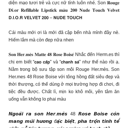
diện mạo tươi trẻ và cực nữ tính luôn nhé. Son 𝐑𝐨𝐮𝐠𝐞
𝐃𝐢.𝐨𝐫 𝐑𝐞𝐟𝐢𝐥𝐥𝐚𝐛𝐥𝐞 𝐋𝐢𝐩𝐬𝐭𝐢𝐜𝐤 𝐦𝐚̀𝐮 𝟐𝟎𝟎 𝐍𝐮𝐝𝐞 𝐓𝐨𝐮𝐜𝐡 𝐕𝐞𝐥𝐯𝐞𝐭
𝗗.𝗜.𝗢.𝗥 𝗩𝗘𝗟𝗩𝗘𝗧 𝟮𝟬𝟬 – 𝗡𝗨𝗗𝗘 𝗧𝗢𝗨𝗖𝗛
Cái màu mới ơi là mới đã cập bến nhà mình đây nè.
Hiếm lắm mà còn đẹp nữa nhen
𝐒𝐨𝐧 𝐇𝐞𝐫.𝐦𝐞̀𝐬 𝐌𝐚𝐭𝐭𝐞 𝟒𝟖 𝐑𝐨𝐬𝐞 𝐁𝐨𝐢𝐬𝐞́ Nhắc đến Herm.es thì
chị em biết “𝗰𝗮𝗼 𝗰𝗮̂́𝗽” và “𝗰𝗵𝗮𝗻𝗵 𝘀𝗮̉” như thế nào rồi ạ.
Nằm trong bộ sưu tập son môi Rouge Her.mès. Son
Her.mes 48 Rose Boise với tông hồng đất siêu đẹp và
thời thượng, có thể dùng ở mọi trường hợp đi chơi, đi
tiệc đều được. Chất lì, mịn ko khô môi, yên tâm ăn
uống vẫn không lo phai màu
𝙉𝙜𝙤𝙖̀𝙞 𝙧𝙖 𝙨𝙤𝙣 𝙃𝙚𝙧.𝙢𝙚̀𝙨 48 𝙍𝙤𝙨𝙚 𝘽𝙤𝙞𝙨𝙚 𝙘𝙤̀𝙣
𝙢𝙖𝙣𝙜 𝙢𝙪̀𝙞 𝙝𝙪̛𝙤̛𝙣𝙜 đ𝙖̣̆𝙘 𝙗𝙞𝙚̣̂𝙩, 𝙥𝙝𝙖 𝙩𝙧𝙤̣̂𝙣 𝙩𝙞𝙣𝙝 𝙩𝙚̂́