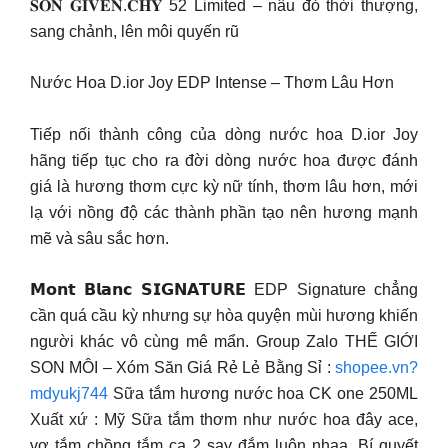
𝐒𝐎𝐍 𝐆𝐈𝐕𝐄𝐍.𝐂𝐇𝐘 52 Limited – nâu đỏ thời thượng,
sang chảnh, lên môi quyến rũ
Nước Hoa D.ior Joy EDP Intense – Thơm Lâu Hơn
Tiếp nối thành công của dòng nước hoa D.ior Joy
hãng tiếp tục cho ra đời dòng nước hoa được đánh
giá là hương thơm cực kỳ nữ tính, thơm lâu hơn, mới
lạ với nồng độ các thành phần tạo nên hương mạnh
mẽ và sâu sắc hơn.
𝗠𝗼𝗻𝘁 𝗕𝗹𝗮𝗻𝗰 𝗦𝗜𝗚𝗡𝗔𝗧𝗨𝗥𝗘 EDP Signature chẳng
cần quá cầu kỳ nhưng sự hòa quyện mùi hương khiến
người khác vô cùng mê mẩn. Group Zalo THẾ GIỚI
SON MÔI – Xóm Săn Giá Rẻ Lẻ Bằng Sỉ :
shopee.vn?
mdyukj744
Sữa tắm hương nước hoa CK one 250ML
Xuất xứ : Mỹ Sữa tắm thơm như nước hoa đây ace,
vợ tắm chồng tắm ca 2 say đắm luôn nhaa. Bí quyết