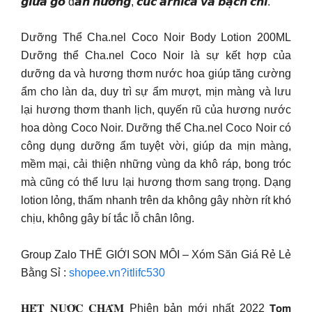
𝙜𝙞𝙪̛̃𝙖 𝙜𝙤̂̃ đ𝙖̀𝙣 𝙝𝙪̛𝙤̛𝙣𝙜, 𝙘𝙪́𝙘 𝙖𝙧𝙣𝙞𝙘𝙖 𝙫𝙖̀ 𝙗𝙖̣𝙘𝙝 𝙘𝙝𝙞̉.
Dưỡng Thể Cha.nel Coco Noir Body Lotion 200ML
Dưỡng thể Cha.nel Coco Noir là sự kết hợp của
dưỡng da và hương thơm nước hoa giúp tăng cường
ẩm cho làn da, duy trì sự ẩm mượt, mịn màng và lưu
lại hương thơm thanh lịch, quyến rũ của hương nước
hoa dòng Coco Noir. Dưỡng thể Cha.nel Coco Noir có
công dụng dưỡng ẩm tuyệt vời, giúp da mịn màng,
mềm mại, cải thiện những vùng da khô ráp, bong tróc
mà cũng có thể lưu lại hương thơm sang trọng. Dạng
lotion lỏng, thấm nhanh trên da không gây nhờn rít khó
chịu, không gây bí tắc lỗ chân lông.
Group Zalo THẾ GIỚI SON MÔI – Xóm Săn Giá Rẻ Lẻ
Bằng Sỉ :
shopee.vn?itlifc530
𝐇𝐄̂́𝐓 𝐍𝐔̛𝐎̛́𝐂 𝐂𝐇𝐀̂́𝐌 Phiên bản mới nhất 2022 𝗧𝗼𝗺