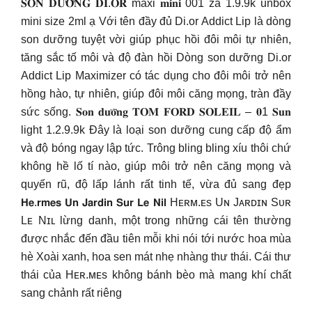
𝐒𝐎𝐍 𝐃𝐔̛𝐎̛̃𝐍𝐆 𝐃𝐈.𝐎𝐑 maxi 𝐦𝐢𝐧𝐢 001 zá 1.9.9k unbox
mini size 2ml ạ Với tên đầy đủ Di.or Addict Lip là dòng
son dưỡng tuyệt vời giúp phục hồi đôi môi tự nhiên,
tăng sắc tố môi và độ đàn hồi Dòng son dưỡng Di.or
Addict Lip Maximizer có tác dụng cho đôi môi trở nên
hồng hào, tự nhiên, giúp đôi môi căng mọng, tràn đầy
sức sống. 𝐒𝐨𝐧 𝐝𝐮̛𝐨̛̃𝐧𝐠 𝐓𝐎𝐌 𝐅𝐎𝐑𝐃 𝐒𝐎𝐋𝐄𝐈𝐋 – 𝟎1 𝐒𝐮𝐧
light 1.2.9.9k Đây là loại son dưỡng cung cấp độ ẩm
và độ bóng ngay lập tức. Trông bling bling xíu thôi chứ
không hề lố tí nào, giúp môi trở nên căng mọng và
quyến rũ, độ lấp lánh rất tinh tế, vừa đủ sang đẹp
𝗛𝗲.𝗿𝗺𝗲𝘀 𝗨𝗻 𝗝𝗮𝗿𝗱𝗶𝗻 𝗦𝘂𝗿 𝗟𝗲 𝗡𝗶𝗹 Hᴇʀᴍ.ᴇs Uɴ Jᴀʀᴅɪɴ Sᴜʀ
Lᴇ Nɪʟ lừng danh, một trong những cái tên thường
được nhắc đến đầu tiên mỗi khi nói tới nước hoa mùa
hè Xoài xanh, hoa sen mát nhẹ nhàng thư thái. Cái thư
thái của Hᴇʀ.ᴍᴇs không bánh bèo mà mang khí chất
sang chảnh rất riêng