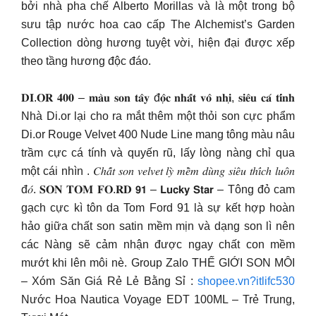
bởi nhà pha chế Alberto Morillas và là một trong bộ
sưu tập nước hoa cao cấp The Alchemist’s Garden
Collection dòng hương tuyệt vời, hiện đại được xếp
theo tầng hương độc đáo.
𝐃𝐈.𝐎𝐑 𝟒𝟎𝟎 – 𝐦𝐚̀𝐮 𝐬𝐨𝐧 𝐭𝐚̂𝐲 đ𝐨̣̂𝐜 𝐧𝐡𝐚̂́𝐭 𝐯𝐨̂ 𝐧𝐡𝐢̣, 𝐬𝐢𝐞̂𝐮 𝐜𝐚́ 𝐭𝐢́𝐧𝐡
Nhà Di.or lại cho ra mắt thêm một thỏi son cực phẩm
Di.or Rouge Velvet 400 Nude Line mang tông màu nâu
trầm cực cá tính và quyến rũ, lấy lòng nàng chỉ qua
một cái nhìn . 𝐶ℎ𝑎̂́𝑡 𝑠𝑜𝑛 𝑣𝑒𝑙𝑣𝑒𝑡 𝑙𝑦̀ 𝑚𝑒̂̀𝑚 𝑑𝑢̀𝑛𝑔 𝑠𝑖𝑒̂𝑢 𝑡ℎ𝑖́𝑐ℎ 𝑙𝑢𝑜̂𝑛
đ𝑜́. 𝐒𝐎𝐍 𝐓𝐎𝐌 𝐅𝐎.𝐑𝐃 𝟵𝟭 – 𝗟𝘂𝗰𝗸𝘆 𝗦𝘁𝗮𝗿 – Tông đỏ cam
gạch cực kì tôn da Tom Ford 91 là sự kết hợp hoàn
hảo giữa chất son satin mềm mịn và dạng son lì nên
các Nàng sẽ cảm nhận được ngay chất con mềm
mướt khi lên môi nè. Group Zalo THẾ GIỚI SON MÔI
– Xóm Săn Giá Rẻ Lẻ Bằng Sỉ :
shopee.vn?itlifc530
Nước Hoa Nautica Voyage EDT 100ML – Trẻ Trung,