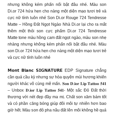
nhưng không kém phấn nổi bật đâu nhé. Màu son
Di.or 724 hứa hẹn cho nàng một diện mạo tươi trẻ và
cực nữ tính luôn nhé Son Di.or Rouge 724 Tendresse
Matte – Hồng Đất Ngọt Ngào Nhà Di.or lại cho ra mắt
thêm một thỏi son cực phẩm Di.or 724 Tendresse
Matte tone màu hồng cam đất ngọt ngào, màu son nhẹ
nhàng nhưng không kém phấn nổi bật đâu nhé. Màu
son Di.or 724 hứa hẹn cho nàng một diện mạo tươi trẻ
và cực nữ tính luôn nhé
𝗠𝗼𝗻𝘁 𝗕𝗹𝗮𝗻𝗰 𝗦𝗜𝗚𝗡𝗔𝗧𝗨𝗥𝗘 EDP Signature chẳng
cần quá cầu kỳ nhưng sự hòa quyện mùi hương khiến
người khác vô cùng mê mẩn. 𝐒𝐨𝐧 𝐃.𝐢𝐨𝐫 𝐋𝐢𝐩 𝐓𝐚𝐭𝐭𝐨𝐨 𝟓𝟒𝟏
– Unbox 𝐃.𝐢𝐨𝐫 𝐋𝐢𝐩 𝐓𝐚𝐭𝐭𝐨𝐨 𝟓𝟒𝟏- Một sắc Đỏ Đất thời
thượng với nét đẹp đầy ma mị. Chất son xăm bám tốt
và có phần căng bóng giúp đôi môi tự nhiên hơn bao
giờ hết. Màu son đỏ pha nâu đất lên môi không hề quá