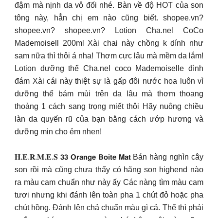
đậm mà nịnh da vô đối nhé. Bàn về độ HOT của son
tông này, hẳn chị em nào cũng biết. shopee.vn?
shopee.vn? shopee.vn? Lotion Cha.nel CoCo
Mademoisell 200ml Xài chai này chồng k dính như
sam nữa thì thôi á nha! Thơm cực lâu mà mềm da lắm!
Lotion dưỡng thể Cha.nel coco Mademoiselle đình
đám Xài cái này thiệt sự là gấp đôi nước hoa luôn vì
dưỡng thể bám mùi trên da lâu mà thơm thoang
thoảng 1 cách sang trọng miết thôi Hãy nuông chiều
làn da quyến rũ của bạn bằng cách ướp hương và
dưỡng mịn cho ẻm nhen!
𝐇.𝐄.𝐑.𝐌.𝐄.𝐒 𝟯𝟯 𝗢𝗿𝗮𝗻𝗴𝗲 𝗕𝗼𝗶𝘁𝗲 𝗠𝗮𝘁 Bán hàng nghìn cây
son rồi mà cũng chưa thấy có hãng son highend nào
ra màu cam chuẩn như này ấy Các nàng tìm màu cam
tươi nhưng khi đánh lên toàn pha 1 chút đỏ hoặc pha
chút hồng. Đánh lên chả chuẩn màu gì cả. Thế thì phải