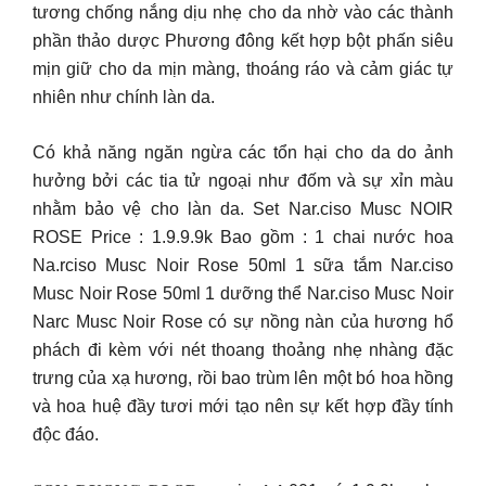
tương chống nắng dịu nhẹ cho da nhờ vào các thành
phần thảo dược Phương đông kết hợp bột phấn siêu
mịn giữ cho da mịn màng, thoáng ráo và cảm giác tự
nhiên như chính làn da.
Có khả năng ngăn ngừa các tổn hại cho da do ảnh
hưởng bởi các tia tử ngoại như đốm và sự xỉn màu
nhằm bảo vệ cho làn da. Set Nar.ciso Musc NOIR
ROSE Price : 1.9.9.9k Bao gồm : 1 chai nước hoa
Na.rciso Musc Noir Rose 50ml 1 sữa tắm Nar.ciso
Musc Noir Rose 50ml 1 dưỡng thể Nar.ciso Musc Noir
Narc Musc Noir Rose có sự nồng nàn của hương hổ
phách đi kèm với nét thoang thoảng nhẹ nhàng đặc
trưng của xạ hương, rồi bao trùm lên một bó hoa hồng
và hoa huệ đầy tươi mới tạo nên sự kết hợp đầy tính
độc đáo.