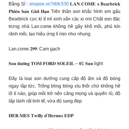
Bằng Sỉ :
shopee.vn?itlifc530
𝐋𝐀𝐍.𝐂𝐎𝐌𝐄 𝐱 𝐁𝐞𝐚𝐫𝐛𝐫𝐢𝐜𝐤
𝐏𝐡𝐢𝐞̂𝐧 𝐛𝐚̉𝐧 𝐆𝐢𝐨̛́𝐢 𝐇𝐚̣𝐧 Trên thân son khắc hình em gấu
Bearbrick cực kì tỉ mỉ xinh xắn các xị ơiii Chất son đặc
trưng nhà Lan.come không hề gây khô môi, phủ kín
rãnh môi, tạo hiệu ứng lì mịn như nhung
Lan.come 𝟐𝟗𝟗: Cam gạch
𝐒𝐨𝐧 𝐝𝐮̛𝐨̛̃𝐧𝐠 𝐓𝐎𝐌 𝐅𝐎𝐑𝐃 𝐒𝐎𝐋𝐄𝐈𝐋 – 𝟎1 𝐒𝐮𝐧 light
Đây là loại son dưỡng cung cấp độ ẩm và độ bóng
ngay lập tức. Trông bling bling xíu thôi chứ không hề
lố tí nào, giúp môi trở nên căng mọng và quyến rũ, độ
lấp lánh rất tinh tế, vừa đủ sang đẹp
𝐇𝐄𝐑.𝐌𝐄𝐒 𝐓𝐰𝐢𝐥𝐥𝐲 𝐝’𝐇𝐞𝐫𝐦𝐞𝐬 𝐄𝐃𝐏