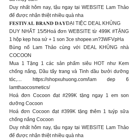
Duy nhất hôm nay, tậu ngay tại WEBSITE Lam Thảo
để được nhận thiệt nhiều quà nha
𝐅𝐄𝐒𝐓𝐈𝐕𝐀𝐋 𝐁𝐑𝐀𝐍𝐃 𝐃𝐀𝐘ĐẠI TIỆC DEAL KHỦNG
DUY NHẤT 15/5Hoá đơn WEBSITE từ 499K #TẶNG
1 hộp kẹp hoa sứ + 1 son 3ce shopee.vn?3WFVpHa
Bùng nổ Lam Thảo cùng với DEAL KHỦNG nhà
COCOON
Mua 1 Tặng 1 các sản phẩm siêu HOT như Kem
chống nắng, Dầu tẩy trang và Tinh dầu bưởi dưỡng
tóc,… https://shopxuhuong.com/lam dep 6
lamthaocosmetics/
Hoá đơn Cocoon đạt #299K tặng ngay 1 em son
dưỡng Cocoon
Hoá đơn Cocoon đạt #399K tặng thêm 1 tuýp sữa
chống nắng Cocoon
Duy nhất hôm nay, tậu ngay tại WEBSITE Lam Thảo
để được nhận thiệt nhiều quà nha