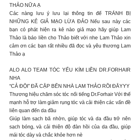
THẢO NỮA Ạ
Các nàng lưu ý lưu lại thông tin để TRÁNH BỊ
NHỮNG KẺ GIẢ MẠO LỪA ĐẢO Nếu sau này các
bạn có phát hiện ra kẻ nào giả mạo hãy giúp Lam
Thảo là báo liền cho Thảo biết với nhe Lam Thảo xin
cảm ơn các bạn rất nhiều đã đọc và yêu thương Lam
Thảo ạ
ALO ALO TEAM TÓC YẾU KÍM LIỀN DR.FORHAIR
NHA
“CẢ ĐỘI” ĐÃ CẬP BẾN NHÀ LAM THẢO RỒI ĐÂYYY
Thương hiệu chăm sóc tóc nổi tiếng Dr.Forhair Với thế
mạnh hỗ trợ làm giảm rụng tóc và cải thiện các vấn đề
liên quan đến da đầu
Giúp làm sạch bã nhờn, giúp tóc và da đầu trở nên
sạch bóng, và cải thiện độ đàn hồi của da đầu, giúp
mái tóc dày và chắc khỏe hơn nè