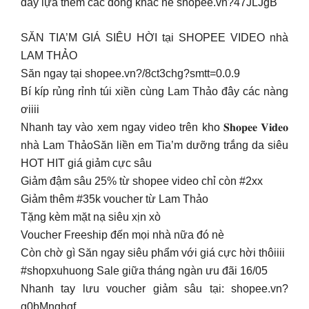
đây lựa thêm các dòng khác nè shopee.vn?47JLJgB
SĂN TIA’M GIÁ SIÊU HỜI tại SHOPEE VIDEO nhà
LAM THẢO
Săn ngay tại shopee.vn?/8ct3chg?smtt=0.0.9
Bí kíp rủng rỉnh túi xiền cùng Lam Thảo đây các nàng
ơiiii
Nhanh tay vào xem ngay video trên kho 𝐒𝐡𝐨𝐩𝐞𝐞 𝐕𝐢𝐝𝐞𝐨
nhà Lam ThảoSăn liền em Tia’m dưỡng trắng da siêu
HOT HIT giá giảm cực sâu
Giảm đậm sâu 25% từ shopee video chỉ còn #2xx
Giảm thêm #35k voucher từ Lam Thảo
Tặng kèm mặt nạ siêu xịn xò
Voucher Freeship đến mọi nhà nữa đó nè
Còn chờ gì Săn ngay siêu phẩm với giá cực hời thôiiii
#shopxuhuong Sale giữa tháng ngàn ưu đãi 16/05
Nhanh tay lưu voucher giảm sâu tại: shopee.vn?
g0bMnghgf