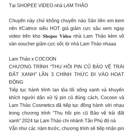
Tại SHOPEE VIDEO nhà LAM THẢO
Chuyến này chứ không chuyến nào Săn liền em kem
nền #Catrice siêu HOT giá giảm cực sâu xem ngay
video trên kho 𝐒𝐡𝐨𝐩𝐞𝐞 𝐕𝐢𝐝𝐞𝐨 nhà Lam Thảo kèm vô
vàn voucher giảm cực sốc từ nhà Lam Thảo nhaaa
Lam Thảo x COCOON
CHƯƠNG TRÌNH “THU HỒI PIN CŨ BẢO VỆ TRÁI
ĐẤT XANH” LẦN 3 CHÍNH THỨC ĐI VÀO HOẠT
ĐỘNG
Tiếp tục hành trình lan tỏa lối sống xanh và khuyến
khích người dân xử lý pin cũ đúng cách, Cocoon và
Lam Thảo Cosmetics đã tiếp tục đồng hành với nhau
trong chương trình “Thu hồi pin cũ Bảo vệ trái đất
xanh” 2024 tại Lam Thảo chi nhánh Tân Phú đó nà
Vẫn như các năm trước, chương trình sẽ tiếp nhận pin