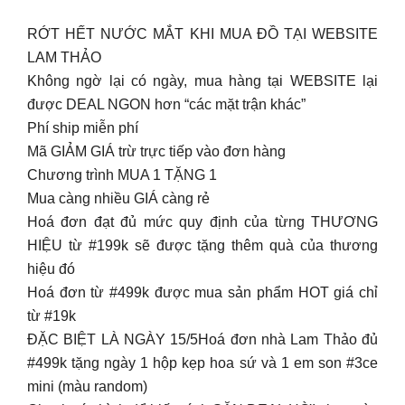
RỚT HẾT NƯỚC MẮT KHI MUA ĐỒ TẠI WEBSITE
LAM THẢO
Không ngờ lại có ngày, mua hàng tại WEBSITE lại
được DEAL NGON hơn “các mặt trận khác”
Phí ship miễn phí
Mã GIẢM GIÁ trừ trực tiếp vào đơn hàng
Chương trình MUA 1 TẶNG 1
Mua càng nhiều GIÁ càng rẻ
Hoá đơn đạt đủ mức quy định của từng THƯƠNG
HIỆU từ #199k sẽ được tặng thêm quà của thương
hiệu đó
Hoá đơn từ #499k được mua sản phẩm HOT giá chỉ
từ #19k
ĐẶC BIỆT LÀ NGÀY 15/5Hoá đơn nhà Lam Thảo đủ
#499k tặng ngày 1 hộp kẹp hoa sứ và 1 em son #3ce
mini (màu random)