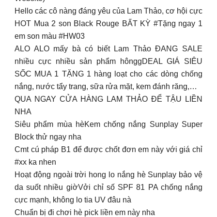
Hello các cô nàng đáng yêu của Lam Thảo, cơ hội cực
HOT Mua 2 son Black Rouge BẤT KỲ #Tặng ngay 1
em son màu #HW03
ALO ALO mấy bà có biết Lam Thảo ĐANG SALE
nhiều cực nhiều sản phẩm hônggDEAL GIÁ SIÊU
SỐC MUA 1 TẶNG 1 hàng loạt cho các dòng chống
nắng, nước tẩy trang, sữa rửa mặt, kem đánh răng,…
QUA NGAY CỬA HÀNG LAM THẢO ĐỂ TẬU LIỀN
NHA
Siêu phẩm mùa hèKem chống nắng Sunplay Super
Block thử ngay nha
Cmt cú pháp B1 để được chốt đơn em này với giá chỉ
#xx ka nhen
Hoạt động ngoài trời hong lo nắng hè Sunplay bảo vệ
da suốt nhiều giờVởi chỉ số SPF 81 PA chống nắng
cực mạnh, không lo tia UV đâu nà
Chuẩn bị đi chơi hè pick liền em này nha