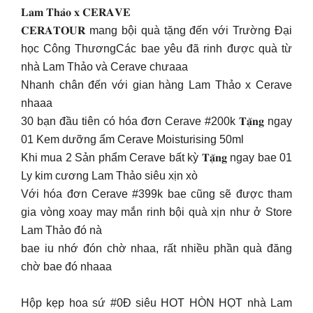
𝐋𝐚𝐦 𝐓𝐡𝐚̉𝐨 𝐱 𝐂𝐄𝐑𝐀𝐕𝐄
𝐂𝐄𝐑𝐀𝐓𝐎𝐔𝐑 mang bội quà tặng đến với Trường Đại
học Công ThươngCác bae yêu đã rinh được quà từ
nhà Lam Thảo và Cerave chưaaa
Nhanh chân đến với gian hàng Lam Thảo x Cerave
nhaaa
30 bạn đầu tiên có hóa đơn Cerave #200k 𝐓𝐚̣̆𝐧𝐠 ngay
01 Kem dưỡng ẩm Cerave Moisturising 50ml
Khi mua 2 Sản phẩm Cerave bất kỳ 𝐓𝐚̣̆𝐧𝐠 ngay bae 01
Ly kim cương Lam Thảo siêu xịn xò
Với hóa đơn Cerave #399k bae cũng sẽ được tham
gia vòng xoay may mắn rinh bội quà xịn như ở Store
Lam Thảo đó nà
bae iu nhớ đón chờ nhaa, rất nhiều phần quà đăng
chờ bae đó nhaaa
Hộp kẹp hoa sứ #0Đ siêu HOT HÒN HỌT nhà Lam