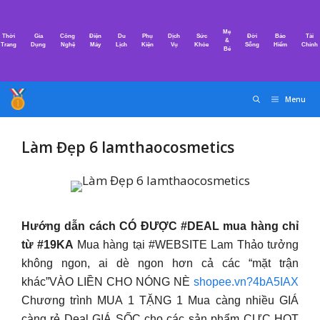
Chuyển
đến
Mẹ
Thời
Gia
Công
Điện
Du
Phụ
Dịch
Sức
Đời
Bảo
Tài
nội
&
Trang
Dụng
Nghệ
Máy
Lịch
Kiện
Vụ
Khỏe
Sống
Hiểm
Chính
Bé
dung
Menu
Làm Đẹp 6 lamthaocosmetics
Hướng dẫn cách CÓ ĐƯỢC #DEAL mua hàng chỉ
từ #19KA
Mua hàng tại #WEBSITE Lam Thảo tưởng
không ngon, ai dè ngon hơn cả các “mặt trận
khác”VÀO LIỀN CHO NÓNG NÈ
shopee.vn?4bA5IAX
Chương trình MUA 1 TẶNG 1 Mua càng nhiều GIÁ
càng rẻ Deal GIÁ SỐC cho các sản phẩm CỰC HOT