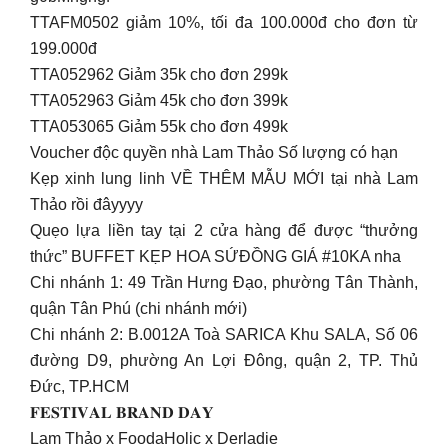
TTAFM0502 giảm 10%, tối đa 100.000đ cho đơn từ
199.000đ
TTA052962 Giảm 35k cho đơn 299k
TTA052963 Giảm 45k cho đơn 399k
TTA053065 Giảm 55k cho đơn 499k
Voucher độc quyền nhà Lam Thảo Số lượng có hạn
Kẹp xinh lung linh VỀ THÊM MẪU MỚI tại nhà Lam
Thảo rồi đâyyyy
Quẹo lựa liền tay tại 2 cửa hàng để được “thưởng
thức” BUFFET KẸP HOA SỨĐỒNG GIÁ #10KA nha
Chi nhánh 1: 49 Trần Hưng Đạo, phường Tân Thành,
quận Tân Phú (chi nhánh mới)
Chi nhánh 2: B.0012A Toà SARICA Khu SALA, Số 06
đường D9, phường An Lợi Đông, quận 2, TP. Thủ
Đức, TP.HCM
𝐅𝐄𝐒𝐓𝐈𝐕𝐀𝐋 𝐁𝐑𝐀𝐍𝐃 𝐃𝐀𝐘
Lam Thảo x FoodaHolic x Derladie