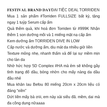
𝐅𝐄𝐒𝐓𝐈𝐕𝐀𝐋 𝐁𝐑𝐀𝐍𝐃 𝐃𝐀𝐘ĐẠI TIỆC DEAL TORRIDEN
Mua 1 sản phẩm #Torriden FULLSIZE bất kỳ, tặng
ngay 1 tuýp Serum cấp ẩm
Quà thêm quà, khi hoá đơn Torriden từ #999K Nhận
thêm 1 son dưỡng môi và 1 miếng mặt nạ cấp ẩm
Kem dưỡng ẩm TORRIDEN DIVE IN LOW
Cấp nước và dưỡng ẩm, dịu mát da nhiều giờ liền
Texture mỏng nhẹ, nhanh thấm và để lại sự mềm mịn
cho làn da
Nhờ hức hợp 5D Complex #HA mà ẻm sẽ không gây
tình trạng đổ dầu, bóng nhờn cho mấy nàng da dầu
đâu nhé
Mua khăn lau Befou 80 miếng 20cm x 20cm liệu có
đáng “xiền”
Dứt liền mấy bà ơiii, em này xài siêu đã. mềm, dai mà
đa công dụng nữaaaa