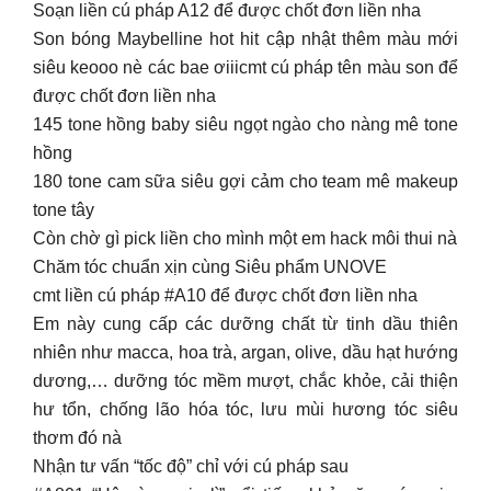
Soạn liền cú pháp A12 để được chốt đơn liền nha
Son bóng Maybelline hot hit cập nhật thêm màu mới
siêu keooo nè các bae ơiiicmt cú pháp tên màu son để
được chốt đơn liền nha
145 tone hồng baby siêu ngọt ngào cho nàng mê tone
hồng
180 tone cam sữa siêu gợi cảm cho team mê makeup
tone tây
Còn chờ gì pick liền cho mình một em hack môi thui nà
Chăm tóc chuẩn xịn cùng Siêu phẩm UNOVE
cmt liền cú pháp #A10 để được chốt đơn liền nha
Em này cung cấp các dưỡng chất từ tinh dầu thiên
nhiên như macca, hoa trà, argan, olive, dầu hạt hướng
dương,… dưỡng tóc mềm mượt, chắc khỏe, cải thiện
hư tổn, chống lão hóa tóc, lưu mùi hương tóc siêu
thơm đó nà
Nhận tư vấn “tốc độ” chỉ với cú pháp sau