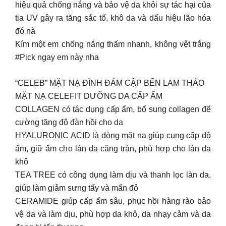
hiệu quả chống nắng và bảo vệ da khỏi sự tác hại của
tia UV gây ra tăng sắc tố, khô da và dấu hiệu lão hóa
đó nà
Kím một em chống nắng thấm nhanh, không vệt trắng
#Pick ngay em này nha
“CELEB” MẶT NẠ ĐÌNH ĐÁM CẬP BẾN LAM THẢO
MẶT NẠ CELEFIT DƯỠNG DA CẤP ẨM
COLLAGEN có tác dụng cấp ẩm, bổ sung collagen để
cường tăng độ đàn hồi cho da
HYALURONIC ACID là dòng mặt nạ giúp cung cấp độ
ẩm, giữ ẩm cho làn da căng tràn, phù hợp cho làn da
khô
TEA TREE có công dụng làm dịu và thanh lọc làn da,
giúp làm giảm sưng tấy và mẩn đỏ
CERAMIDE giúp cấp ẩm sâu, phục hồi hàng rào bảo
vệ da và làm dịu, phù hợp da khô, da nhạy cảm và da