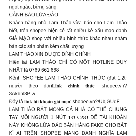
ngọt ngào, bừng sáng
CẢNH BÁO LỪA ĐẢO
Khách hàng nhà Lam Thảo vừa báo cho Lam Thảo
biết, trên shopee hiện có rất nhiều kẻ xấu mạo danh
GIẢ MẠO shop với nhiều hình thức khác nhau nhằm
bán các sản phẩm kém chất lượng
LAM THẢO XIN ĐƯỢC ĐÍNH CHÍNH
Hiện tại LAM THẢO CHỈ CÓ MỘT HOTLINE DUY
NHẤT là 0769 661 668
Kênh SHOPEE LAM THẢO CHÍNH THỨC (đạt 1.2tr
người theo dõi)𝐋𝐢𝐧𝐤 𝐜𝐡𝐢́𝐧𝐡 𝐭𝐡𝐮̛́𝐜: shopee.vn?
3AkbnI8Plw
Đây là 𝐥𝐢𝐧𝐤 𝐭𝐚̀𝐢 𝐤𝐡𝐨𝐚̉𝐧 𝐠𝐢𝐚̉ 𝐦𝐚̣𝐨: shopee.vn?/UbjGUdF
LAM THẢO RẤT MONG CẢ NHÀ CÓ THỂ CHUNG
TAY MỖI NGƯỜI 1 NÚT 𝐓𝐎̂́ 𝐂𝐀́𝐎 ĐỂ TÀI KHOẢN
NÀY KHÔNG LỪA ĐẢO BÁN HÀNG FAKE CHO BẤT
KÌ AI TRÊN SHOPEE MANG DANH NGHĨA LAM