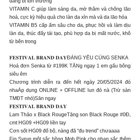
đang bị tổn thương
VITAMIN C giúp làm sáng da, mờ thâm và chống lão
hoá, cực kỳ hiệu quả cho làn da xỉn mà và da lão hóa
VITAMIN B5 cấp ẩm sâu cho da, phục hồi và làm dịu
làn da, thúc đẩy tái tạo, phù hợp da bị mất nước, khô
từ bên trong
𝐅𝐄𝐒𝐓𝐈𝐕𝐀𝐋 𝐁𝐑𝐀𝐍𝐃 𝐃𝐀𝐘ĐÁNG YÊU CÙNG SENKA
Hoá đơn Senka từ #199K TẶNg ngay 1 em gấu bông
siêu êm
Chương trình diễn ra đến hết ngày 20/05/2024 đó
nhaÁp dụng ONLINE + OFFLINE lun đó nà (Trừ sàn
TMĐT nhó)Săn ngay
𝐅𝐄𝐒𝐓𝐈𝐕𝐀𝐋 𝐁𝐑𝐀𝐍𝐃 𝐃𝐀𝐘
Lam Thảo x Black RougeTặng son Black Rouge #0Đ,
cmt HG09 +HG09 liền tay
Cơn sốt HG09 đổ bộ, nàng đã “đu trend” chưaaaa
Fig Syrup một sắc hồng Mob Pink cho nhan sắc thêm