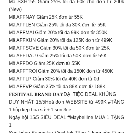
Mã SXH155 Giảm 25% tối đa 60k cho đơn từ 200k
(New)
Mã AFFNAY Giảm 25K đơn từ 55K
Mã AFFLEN Giảm 25% tối đa 30K đơn từ 55K
Mã AFFMAI Giảm 20% tối đa 99K đơn từ 350K
Mã AFFXUN Giảm 20% tối đa 125K đơn từ 499K
Mã AFFSOVE Giảm 30% tối đa 50K đơn từ 25K
Mã AFFDAU Giảm 25% tối đa 50K đơn từ 55K
Mã AFFDO Giảm 25K đơn từ 55K
Mã AFFTROI Giảm 20% tối đa 150K đơn từ 450K
Mã AFFLP Giảm 30% tối đa 40K đơn từ 0đ
Mã AFFVP Giảm 25% tối đa 88K đơn từ 188K
𝐅𝐄𝐒𝐓𝐈𝐕𝐀𝐋 𝐁𝐑𝐀𝐍𝐃 𝐃𝐀𝐘ĐẠI TIỆC DEAL KHỦNG
DUY NHẤT 15/5Hoá đơn WEBSITE từ 499K #TẶNG
1 hộp kẹp hoa sứ + 1 son 3ce
Ngày hội 15/5 SIÊU DEAL #Maybelline MUA 1 TẶNG
1
Son bóng Superstay Vinyl Ink Tặng 1 kem nền Fitme