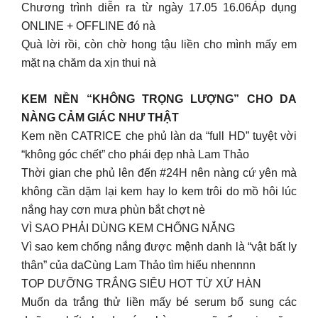
Chương trình diễn ra từ ngày 17.05 16.06Áp dụng
ONLINE + OFFLINE đó nà
Quà lời rồi, còn chờ hong tậu liền cho mình mấy em
mặt nạ chăm da xịn thui nà
KEM NỀN “KHÔNG TRỌNG LƯỢNG” CHO DA
NÀNG CẢM GIÁC NHƯ THẬT
Kem nền CATRICE che phủ làn da “full HD” tuyệt vời
“không góc chết” cho phái đẹp nhà Lam Thảo
Thời gian che phủ lên đến #24H nên nàng cứ yên mà
không cần dặm lại kem hay lo kem trôi do mồ hôi lúc
nắng hay cơn mưa phùn bắt chợt nè
VÌ SAO PHẢI DÙNG KEM CHỐNG NẮNG
Vì sao kem chống nắng được mệnh danh là “vật bất ly
thân” của daCùng Lam Thảo tìm hiểu nhennnn
TOP DƯỠNG TRẮNG SIÊU HOT TỪ XỨ HÀN
Muốn da trắng thử liền mấy bé serum bổ sung các