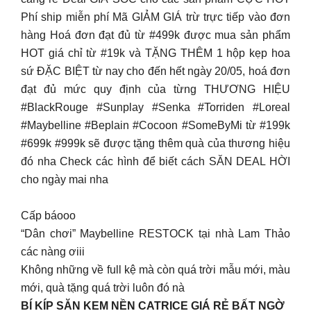
Phí ship miễn phí Mã GIẢM GIÁ trừ trực tiếp vào đơn
hàng Hoá đơn đạt đủ từ #499k được mua sản phẩm
HOT giá chỉ từ #19k và TẶNG THÊM 1 hộp kẹp hoa
sứ ĐẶC BIỆT từ nay cho đến hết ngày 20/05, hoá đơn
đạt đủ mức quy định của từng THƯƠNG HIỆU
#BlackRouge #Sunplay #Senka #Torriden #Loreal
#Maybelline #Beplain #Cocoon #SomeByMi từ #199k
#699k #999k sẽ được tặng thêm quà của thương hiệu
đó nha Check các hình để biết cách SĂN DEAL HỜI
cho ngày mai nha
Cấp báooo
“Dân chơi” Maybelline RESTOCK tại nhà Lam Thảo
các nàng ơiii
Không những về full kệ mà còn quá trời mẫu mới, màu
mới, quà tặng quá trời luôn đó nà
BÍ KÍP SĂN KEM NỀN CATRICE GIÁ RẺ BẤT NGỜ