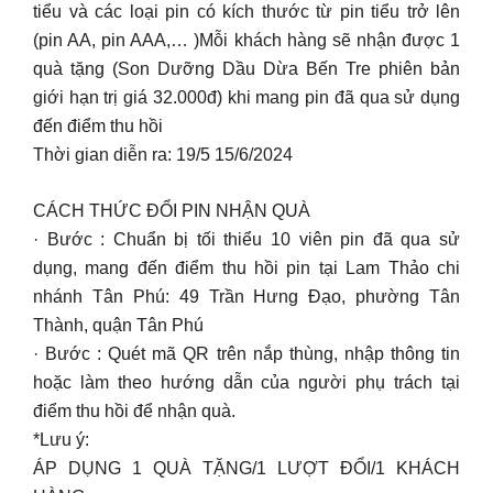
tiểu và các loại pin có kích thước từ pin tiểu trở lên
(pin AA, pin AAA,… )Mỗi khách hàng sẽ nhận được 1
quà tặng (Son Dưỡng Dầu Dừa Bến Tre phiên bản
giới hạn trị giá 32.000đ) khi mang pin đã qua sử dụng
đến điểm thu hồi
Thời gian diễn ra: 19/5 15/6/2024
CÁCH THỨC ĐỔI PIN NHẬN QUÀ
· Bước : Chuẩn bị tối thiểu 10 viên pin đã qua sử
dụng, mang đến điểm thu hồi pin tại Lam Thảo chi
nhánh Tân Phú: 49 Trần Hưng Đạo, phường Tân
Thành, quận Tân Phú
· Bước : Quét mã QR trên nắp thùng, nhập thông tin
hoặc làm theo hướng dẫn của người phụ trách tại
điểm thu hồi để nhận quà.
*Lưu ý:
ÁP DỤNG 1 QUÀ TẶNG/1 LƯỢT ĐỔI/1 KHÁCH