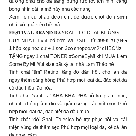
dưỡng chất cho da sáng bừng rực rỡ, ẩm mịn, căng
bóng nhìn cái là mê này nha các nàng
Xem liền cú pháp dưới cmt để được chốt đơn sớm
nhất với giá siêu hởi nà
𝐅𝐄𝐒𝐓𝐈𝐕𝐀𝐋 𝐁𝐑𝐀𝐍𝐃 𝐃𝐀𝐘ĐẠI TIỆC DEAL KHỦNG
DUY NHẤT 15/5Hoá đơn WEBSITE từ 499K #TẶNG
1 hộp kẹp hoa sứ + 1 son 3ce shopee.vn?4dHBCNz
TẶNG ngay 1 chai TONER #SomeByMi khi MUA 1 em
Some By Mi #fullsize bất kỳ tại nhà Lam Thảo nè
Tinh chất “tím” Retinol tăng độ đàn hồi, cho làn da
ngày thêm căng bóng Phù hợp mọi loại da, đặc biệt da
có dấu hiệu lão hóa
Tinh chất “xanh lá” AHA BHA PHA hỗ trợ giảm mụn,
nhanh chóng làm dịu và giảm sưng các nốt mụn Phù
hợp mọi loại da, đặc biệt da dầu mụn
Tinh chất “đỏ” Snail Truecica hỗ trợ phục hồi và cải
thiện vùng da thâm sẹo Phù hợp mọi loại da, kể cả làn
da nhạy cảm