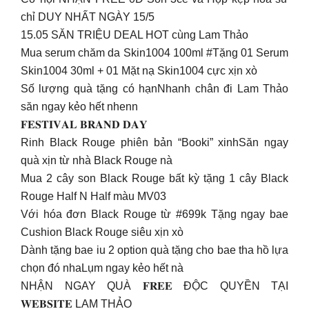
chỉ DUY NHẤT NGÀY 15/5
15.05 SĂN TRIỆU DEAL HOT cùng Lam Thảo
Mua serum chăm da Skin1004 100ml #Tặng 01 Serum
Skin1004 30ml + 01 Mặt nạ Skin1004 cực xịn xò
Số lượng quà tặng có hạnNhanh chân đi Lam Thảo
săn ngay kẻo hết nhenn
𝐅𝐄𝐒𝐓𝐈𝐕𝐀𝐋 𝐁𝐑𝐀𝐍𝐃 𝐃𝐀𝐘
Rinh Black Rouge phiên bản “Booki” xinhSăn ngay
quà xịn từ nhà Black Rouge nà
Mua 2 cây son Black Rouge bất kỳ tặng 1 cây Black
Rouge Half N Half màu MV03
Với hóa đơn Black Rouge từ #699k Tặng ngay bae
Cushion Black Rouge siêu xịn xò
Dành tặng bae iu 2 option quà tặng cho bae tha hồ lựa
chọn đó nhaLụm ngay kẻo hết nà
NHẬN NGAY QUÀ 𝐅𝐑𝐄𝐄 ĐỘC QUYỀN TẠI
𝐖𝐄𝐁𝐒𝐈𝐓𝐄 LAM THẢO