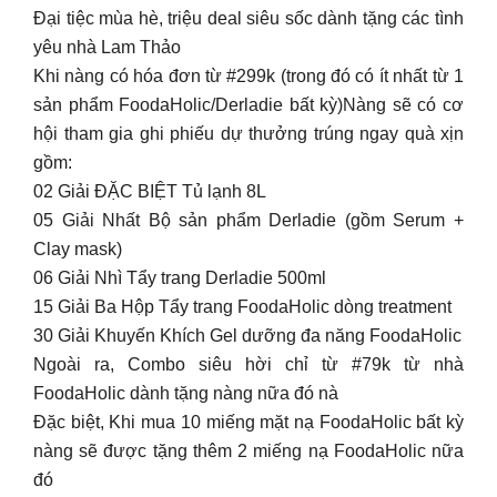
Đại tiệc mùa hè, triệu deal siêu sốc dành tặng các tình
yêu nhà Lam Thảo
Khi nàng có hóa đơn từ #299k (trong đó có ít nhất từ 1
sản phẩm FoodaHolic/Derladie bất kỳ)Nàng sẽ có cơ
hội tham gia ghi phiếu dự thưởng trúng ngay quà xịn
gồm:
02 Giải ĐẶC BIỆT Tủ lạnh 8L
05 Giải Nhất Bộ sản phẩm Derladie (gồm Serum +
Clay mask)
06 Giải Nhì Tẩy trang Derladie 500ml
15 Giải Ba Hộp Tẩy trang FoodaHolic dòng treatment
30 Giải Khuyến Khích Gel dưỡng đa năng FoodaHolic
Ngoài ra, Combo siêu hời chỉ từ #79k từ nhà
FoodaHolic dành tặng nàng nữa đó nà
Đặc biệt, Khi mua 10 miếng mặt nạ FoodaHolic bất kỳ
nàng sẽ được tặng thêm 2 miếng nạ FoodaHolic nữa
đó