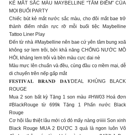
KẺ MẮT SẮC MÀU MAYBELLINE “TÂM ĐIỂM” CỦA
MỌI BUỔI PARTY
Chiếc bút kẻ mắt nước sắc màu, cho đôi mắt bae trở
thành điểm nhấn rực rỡ mỗi buổi tiệc Maybelline
Tattoo Liner Play
Đến từ nhà #Maybelline nên bae cứ yên tâm bung xoã
không sợ lem trôi, bởi khả năng CHỐNG NƯỚC MỒ
HÔI, kháng lem trôi và bền màu cực dai nè
Màu mực lên chuẩn và đều, cùng đầu cọ mềm mại, dễ
di chuyển trên nếp gấp mắt
𝐅𝐄𝐒𝐓𝐈𝐕𝐀𝐋 𝐁𝐑𝐀𝐍𝐃 𝐃𝐀𝐘DEAL KHỦNG BLACK
ROUGE
Mua 2 son bất kỳ Tặng 1 son màu #HW03 Hoá đơn
#BlackRouge từ 699k Tặng 1 Phấn nước Black
Rouge
Cơ hội lâu thiệt lâu mới có đó mấy nàng ơiiiii Son xinh
Black Rouge MUA 2 ĐƯỢC 3 quá là ngon luôn Vô