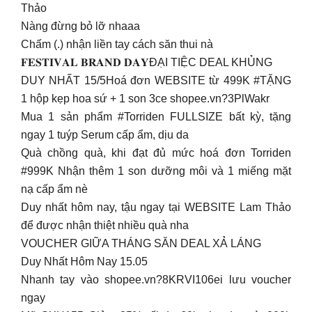
Thảo
Nàng đừng bỏ lỡ nhaaa
Chấm (.) nhận liền tay cách săn thui nà
𝐅𝐄𝐒𝐓𝐈𝐕𝐀𝐋 𝐁𝐑𝐀𝐍𝐃 𝐃𝐀𝐘ĐẠI TIỆC DEAL KHỦNG
DUY NHẤT 15/5Hoá đơn WEBSITE từ 499K #TẶNG
1 hộp kẹp hoa sứ + 1 son 3ce shopee.vn?3PlWakr
Mua 1 sản phẩm #Torriden FULLSIZE bất kỳ, tặng
ngay 1 tuýp Serum cấp ẩm, dịu da
Quà chồng quà, khi đạt đủ mức hoá đơn Torriden
#999K Nhận thêm 1 son dưỡng môi và 1 miếng mặt
nạ cấp ẩm nè
Duy nhất hôm nay, tậu ngay tại WEBSITE Lam Thảo
để được nhận thiệt nhiều quà nha
VOUCHER GIỮA THÁNG SĂN DEAL XẢ LÁNG
Duy Nhất Hôm Nay 15.05
Nhanh tay vào shopee.vn?8KRVI106ei lưu voucher
ngay