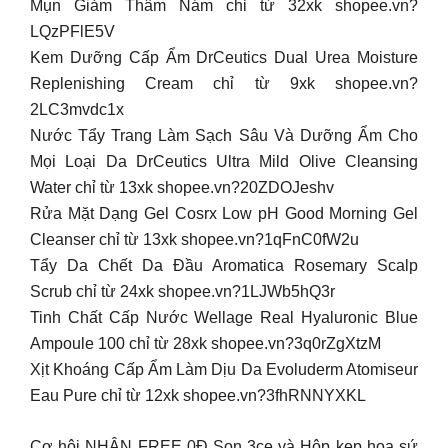
Mụn Giảm Thâm Nám chỉ từ 32xk shopee.vn?
LQzPFlE5V
Kem Dưỡng Cấp Ẩm DrCeutics Dual Urea Moisture
Replenishing Cream chỉ từ 9xk shopee.vn?
2LC3mvdc1x
Nước Tẩy Trang Làm Sạch Sâu Và Dưỡng Ẩm Cho
Mọi Loại Da DrCeutics Ultra Mild Olive Cleansing
Water chỉ từ 13xk shopee.vn?20ZDOJeshv
Rửa Mặt Dạng Gel Cosrx Low pH Good Morning Gel
Cleanser chỉ từ 13xk shopee.vn?1qFnC0fW2u
Tẩy Da Chết Da Đầu Aromatica Rosemary Scalp
Scrub chỉ từ 24xk shopee.vn?1LJWb5hQ3r
Tinh Chất Cấp Nước Wellage Real Hyaluronic Blue
Ampoule 100 chỉ từ 28xk shopee.vn?3q0rZgXtzM
Xịt Khoáng Cấp Ẩm Làm Dịu Da Evoluderm Atomiseur
Eau Pure chỉ từ 12xk shopee.vn?3fhRNNYXKL
Cơ hội NHẬN FREE 0Đ Son 3ce và Hộp kẹp hoa sứ