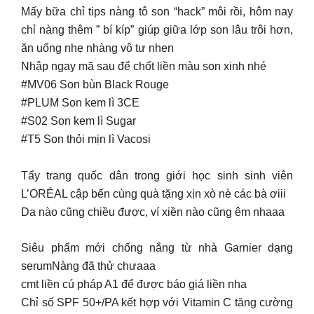
Mấy bữa chỉ tips nàng tô son “hack” môi rồi, hôm nay
chỉ nàng thêm ” bí kíp” giúp giữa lớp son lâu trôi hơn,
ăn uống nhẹ nhàng vô tư nhen
Nhập ngay mã sau để chốt liền màu son xinh nhé
#MV06 Son bùn Black Rouge
#PLUM Son kem lì 3CE
#S02 Son kem lì Sugar
#T5 Son thỏi mịn lì Vacosi
Tẩy trang quốc dân trong giới học sinh sinh viên
L’ORÉAL cập bến cùng quà tặng xịn xò nè các bà ơiii
Da nào cũng chiều được, ví xiền nào cũng êm nhaaa
Siêu phẩm mới chống nắng từ nhà Garnier dạng
serumNàng đã thử chưaaa
cmt liền cú pháp A1 để được báo giá liền nha
Chỉ số SPF 50+/PA kết hợp với Vitamin C tăng cường