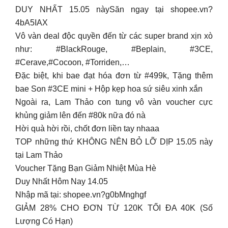
DUY NHẤT 15.05 nàySăn ngay tại shopee.vn?
4bA5IAX
Vô vàn deal độc quyền đến từ các super brand xịn xò
như: #BlackRouge, #Beplain, #3CE,
#Cerave,#Cocoon, #Torriden,…
Đặc biệt, khi bae đạt hóa đơn từ #499k, Tặng thêm
bae Son #3CE mini + Hộp kẹp hoa sứ siêu xinh xắn
Ngoài ra, Lam Thảo con tung vô vàn voucher cực
khủng giảm lên đến #80k nữa đó nà
Hời quà hời rồi, chốt đơn liền tay nhaaa
TOP những thứ KHÔNG NÊN BỎ LỠ DỊP 15.05 này
tại Lam Thảo
Voucher Tặng Bạn Giảm Nhiệt Mùa Hè
Duy Nhất Hôm Nay 14.05
Nhập mã tại: shopee.vn?g0bMnghgf
GIẢM 28% CHO ĐƠN TỪ 120K TỐI ĐA 40K (Số
Lượng Có Hạn)