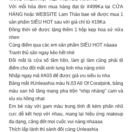
Với mỗi hóa đơn mua hàng đạt từ #499Ka tại CỬA
HÀNG hoặc WEBSITE Lam Thảo bae sẽ được mua 1
sản phẩm SIÊU HOT sau với giá chỉ từ #19Ka
Đồng thời sẽ được tặng thêm 1 hộp kẹp hoa sứ nữa
nhen
Cùng điểm qua các em sản phẩm SIÊU HOT nàaaa
Tranh thủ săn ngay kẻo hết nhé
Đôi mắt là cửa sổ tâm hồn, làm gì làm cũng phải tô
điểm cho đôi mắt xinh lung linh nha nàng ơiiiii
Nhập ngay mã #A03 để được giá ưu siêu iu nha
Bảng mắt #Unleashia màu N.03 All Of Coralpink, bảng
màu san hô lãng mạng pha trộn “nhịp nhàng” cam và
xíu xiu hồng nhạt
Em bé này với gam màu trung tính đi kèm phấn nhũ
cực dễ kết hợp với nhau, mang lại hiệu ứng makeup
đa dạng, căng đét mọi cuộc vui nàng nhaaaa
Thích lấp lánh thì sánh đôi cùng Unleashia