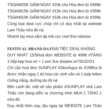
T5GIAM20K GIẢM NGAY #20k cho Hóa đơn từ #499k
T5GIAM15K GIẢM NGAY #15k cho Hóa đơn từ #399k
T5GIAM10K GIẢM NGAY #10k cho Hóa đơn từ #299k
Cùng loạt deal cực cháy chỉ có duy nhất tại website
Lam Thảo nữa đó nà
Nhanh tay mua sắm áp mã cực cool thui nàoooo
𝐅𝐄𝐒𝐓𝐈𝐕𝐀𝐋 𝐁𝐑𝐀𝐍𝐃 𝐃𝐀𝐘ĐẠI TIỆC DEAL KHỦNG
DUY NHẤT 15/5Hoá đơn WEBSITE từ 499K #TẶNG
1 hộp kẹp hoa sứ + 1 son 3ce shopee.vn?3UZrOr1
Chỉ cần hoá đơn SUNPLAY #SkinAqua từ #199Ka là
được nhận ngay 1 túi hoa cúc xinh xắn và 1 tuýp lotion
chống nắng, dưỡng da rồi nè
Bên cạnh đó, một số sản phẩm #SUNPLAY nhà Lam
Thảo còn đang diễn ra chương trình MUA 1 TẶNG 1
nữa đó
Duy nhất hôm nay, tậu ngay tại WEBSITE Lam Thảo