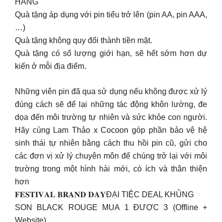
HÀNG
Quà tặng áp dụng với pin tiểu trở lên (pin AA, pin AAA,
…)
Quà tặng không quy đổi thành tiền mặt.
Quà tặng có số lượng giới hạn, sẽ hết sớm hơn dự
kiến ở mỗi địa điểm.
Những viên pin đã qua sử dụng nếu không được xử lý
đúng cách sẽ để lại những tác động khôn lường, đe
dọa đến môi trường tự nhiên và sức khỏe con người.
Hãy cùng Lam Thảo x Cocoon góp phần bảo vệ hệ
sinh thái tự nhiên bằng cách thu hồi pin cũ, gửi cho
các đơn vị xử lý chuyên môn để chúng trở lại với môi
trường trong một hình hài mới, có ích và thân thiện
hơn
𝐅𝐄𝐒𝐓𝐈𝐕𝐀𝐋 𝐁𝐑𝐀𝐍𝐃 𝐃𝐀𝐘ĐẠI TIỆC DEAL KHỦNG
SON BLACK ROUGE MUA 1 ĐƯỢC 3 (Offline +
Website)