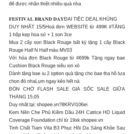
để được nhận thiệt nhiều quà nha
𝐅𝐄𝐒𝐓𝐈𝐕𝐀𝐋 𝐁𝐑𝐀𝐍𝐃 𝐃𝐀𝐘ĐẠI TIỆC DEAL KHỦNG
DUY NHẤT 15/5Hoá đơn WEBSITE từ 499K #TẶNG
1 hộp kẹp hoa sứ + 1 son 3ce
Mua 2 cây son Black Rouge bất kỳ tặng 1 cây Black
Rouge Half N Half màu MV03
Với hóa đơn Black Rouge từ #699k Tặng ngay bae
Cushion Black Rouge siêu xịn xò
Dành tặng bae iu 2 option quà tặng cho bae tha hồ lựa
chọn đó nhaLụm ngay kẻo hết nà
ĐÓN CHỜ FLASH SALE GIÁ SỐC SALE GIỮA
THÁNG 15.05
Duy nhất tại: shopee.vn?8KRVI106ei
Kem Nền Che Phủ Kiềm Dầu 24H Catrice HD Liquid
Coverage Foundation chỉ từ 19xk shopee.vn
Tinh Chất Tiam Vita B3 Phục Hồi Da Sáng Khỏe Sau