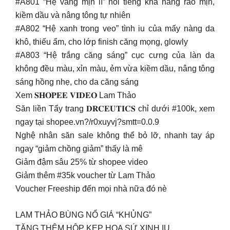
#A801 “Hệ vàng mịn lì” nổi tiếng khả năng ráo mịn,
kiềm dầu và nâng tông tự nhiên
#A802 “Hệ xanh trong veo” tình iu của mấy nàng da
khô, thiếu ẩm, cho lớp finish căng mọng, glowly
#A803 “Hệ trắng căng sáng” cục cưng của làn da
không đều màu, xỉn màu, ẻm vừa kiềm dầu, nâng tông
sáng hồng nhẹ, cho da căng sáng
Xem 𝐒𝐇𝐎𝐏𝐄𝐄 𝐕𝐈𝐃𝐄𝐎 Lam Thảo
Săn liền Tẩy trang 𝐃𝐑𝐂𝐄𝐔𝐓𝐈𝐂𝐒 chỉ dưới #100k, xem
ngay tại shopee.vn?/r0xuyvj?smtt=0.0.9
Nghệ nhân săn sale không thể bỏ lỡ, nhanh tay áp
ngay “giảm chồng giảm” thấy là mê
Giảm đậm sâu 25% từ shopee video
Giảm thêm #35k voucher từ Lam Thảo
Voucher Freeship đến mọi nhà nữa đó nè
LAM THẢO BÙNG NỔ GIÁ “KHỦNG”
TẶNG THÊM HỘP KẸP HOA SỨ XINH IU