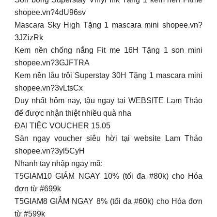
shopee.vn?4dU96sv
Mascara Sky High Tặng 1 mascara mini shopee.vn?
3JZizRk
Kem nền chống nắng Fit me 16H Tặng 1 son mini
shopee.vn?3GJFTRA
Kem nền lâu trôi Superstay 30H Tặng 1 mascara mini
shopee.vn?3vLtsCx
Duy nhất hôm nay, tậu ngay tại WEBSITE Lam Thảo
để được nhận thiệt nhiều quà nha
ĐẠI TIỆC VOUCHER 15.05
Săn ngay voucher siêu hời tại website Lam Thảo
shopee.vn?3yl5CyH
Nhanh tay nhập ngay mã:
T5GIAM10 GIẢM NGAY 10% (tối đa #80k) cho Hóa
đơn từ #699k
T5GIAM8 GIẢM NGAY 8% (tối đa #60k) cho Hóa đơn
từ #599k