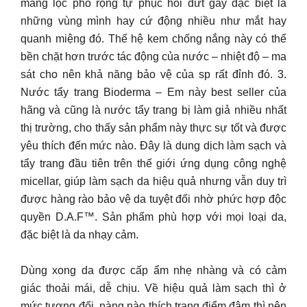
màng lọc phổ rộng tự phục hồi đứt gãy đặc biệt là
những vùng mình hay cứ động nhiều như mắt hay
quanh miệng đó. Thế hệ kem chống nắng này có thể
bền chặt hơn trước tác động của nước – nhiệt độ – ma
sát cho nên khả năng bảo vệ của sp rất đỉnh đó. 3.
Nước tẩy trang Bioderma – Em này best seller của
hãng và cũng là nước tẩy trang bị làm giả nhiều nhất
thị trường, cho thấy sản phẩm này thực sự tốt và được
yêu thích đến mức nào. Đây là dung dịch làm sạch và
tẩy trang đầu tiên trên thế giới ứng dụng công nghệ
micellar, giúp làm sạch da hiệu quả nhưng vẫn duy trì
được hàng rào bảo vệ da tuyệt đối nhờ phức hợp độc
quyền D.A.F™. Sản phẩm phù hợp với mọi loại da,
đặc biệt là da nhạy cảm.
Dùng xong da được cấp ẩm nhẹ nhàng và có cảm
giác thoải mái, dễ chịu. Về hiệu quả làm sạch thì ở
mức tương đối, nàng nào thích trang điểm đậm thì nên