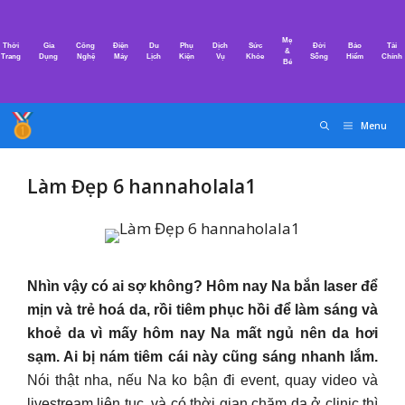
Chuyển
đến
Mẹ
Thời
Gia
Công
Điện
Du
Phụ
Dịch
Sức
Đời
Bảo
Tài
nội
&
Trang
Dụng
Nghệ
Máy
Lịch
Kiện
Vụ
Khỏe
Sống
Hiểm
Chính
Bé
dung
Menu
Làm Đẹp 6 hannaholala1
Nhìn vậy có ai sợ không? Hôm nay Na bắn laser để
mịn và trẻ hoá da, rồi tiêm phục hồi để làm sáng và
khoẻ da vì mấy hôm nay Na mất ngủ nên da hơi
sạm. Ai bị nám tiêm cái này cũng sáng nhanh lắm.
Nói thật nha, nếu Na ko bận đi event, quay video và
livestream liên tục, và có thời gian chăm da ở clinic thì