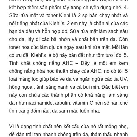
kết hợp thêm sản phẩm tẩy trang chuyên dụng nhé. 4.
Sữa rửa mặt và toner Kiehl là 2 sp bán chạy nhất và
nổi tiếng nhất của Kiehl’s. 2 em này là chân ái của các
bạn da dầu và hỗn hợp đó. Sữa rửa mặt làm sạch sâu
cho da, lấy đi các bã nhờn và chất bẩn trên da. Còn
toner hoa cúc làm dịu da ngay sau khi rửa mặt. Mỗi lần
có ưu đãi Kiehl’s là bộ này bán đắt như tôm tươi đó. 5.
Tinh chất chống nắng AHC – Đây là một em kem
chống nắng hóa học thuần chay của AHC, nó có tới 5
loại màng lọc giúp bảo vệ da và ngăn ngừa các tia UV,
hồng ngoại, ánh sáng xanh và cả bụi mịn. Đặc biệt em
này còn chứa các thành phần có khả năng làm sáng
da như niacinamide, arbutin, vitamin C nên sẽ hạn chế
tình trạng đốm nâu, da sạm màu luôn nha.
Vì là dạng tinh chất nên kết cấu của nó rất mỏng nhẹ,
dễ dàn trải tan nhanh chóng trên da, thẩm thấu nhanh