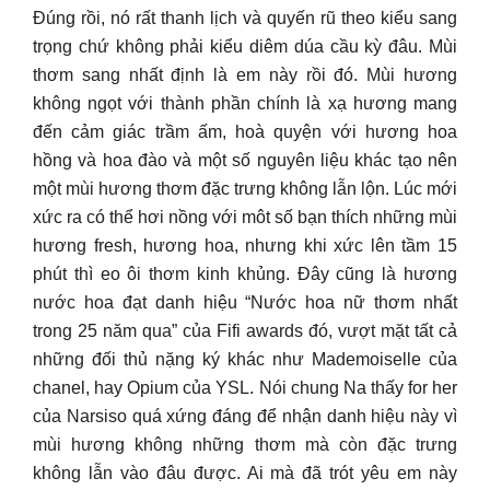
Đúng rồi, nó rất thanh lịch và quyến rũ theo kiểu sang
trọng chứ không phải kiểu diêm dúa cầu kỳ đâu. Mùi
thơm sang nhất định là em này rồi đó. Mùi hương
không ngọt với thành phần chính là xạ hương mang
đến cảm giác trầm ấm, hoà quyện với hương hoa
hồng và hoa đào và một số nguyên liệu khác tạo nên
một mùi hương thơm đặc trưng không lẫn lộn. Lúc mới
xức ra có thể hơi nồng với môt số bạn thích những mùi
hương fresh, hương hoa, nhưng khi xức lên tầm 15
phút thì eo ôi thơm kinh khủng. Đây cũng là hương
nước hoa đạt danh hiệu “Nước hoa nữ thơm nhất
trong 25 năm qua” của Fifi awards đó, vượt mặt tất cả
những đối thủ nặng ký khác như Mademoiselle của
chanel, hay Opium của YSL. Nói chung Na thấy for her
của Narsiso quá xứng đáng để nhận danh hiệu này vì
mùi hương không những thơm mà còn đặc trưng
không lẫn vào đâu được. Ai mà đã trót yêu em này