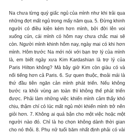
Na chưa từng quý giấc ngủ của mình như khi trải qua
những đợt mất ngủ trong mấy năm qua. 5. Đừng khinh
người có điều kiện kém hơn mình, bởi đời lên voi
xuống cún, cái mình có hôm nay chưa chắc mai sẽ
còn. Người mình khinh hôm nay, ngày mai có khi hơn
mình. Hôm trước Na mới nói với bạn trợ lý của mình
là, em biết ngày xưa Kim Kardashian là trợ lý của
Paris Hilton không? Mà bây giờ Kim còn giàu có và
nổi tiếng hơn cả Paris. 6. Sự quen thuộc, thoải mái là
thứ đầu tiên ngăn cản mình phát triển. Nếu không
bước ra khỏi vùng an toàn thì không thể phát triển
được. Phải làm những việc khiến mình cảm thấy khó
chịu, thậm chí có lúc mất ngủ mới khiến mình trở nên
giỏi hơn. 7. Không ai quá bận cho một việc hoặc một
người nào đó. Chỉ là họ chọn không dành thời gian
cho nó thôi. 8. Phụ nữ tuổi băm nhất định phải có vài