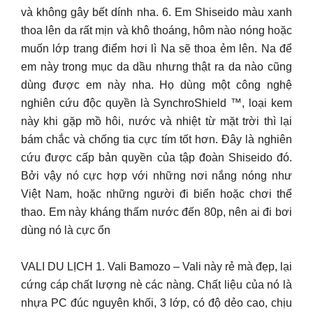
và không gây bết dính nha. 6. Em Shiseido màu xanh
thoa lên da rất mịn và khô thoáng, hôm nào nóng hoặc
muốn lớp trang điểm hơi lì Na sẽ thoa ẻm lên. Na để
em này trong mục da dầu nhưng thật ra da nào cũng
dùng được em này nha. Họ dùng một công nghệ
nghiên cứu độc quyền là SynchroShield ™, loại kem
này khi gặp mồ hôi, nước và nhiệt từ mặt trời thì lại
bám chắc và chống tia cực tím tốt hơn. Đây là nghiên
cứu được cấp bản quyền của tập đoàn Shiseido đó.
Bởi vậy nó cực hợp với những nơi nắng nóng như
Việt Nam, hoặc những người đi biển hoặc chơi thể
thao. Em này kháng thấm nước đến 80p, nên ai đi bơi
dùng nó là cực ổn
VALI DU LỊCH 1. Vali Bamozo – Vali này rẻ mà đẹp, lại
cứng cáp chất lượng nè các nàng. Chất liệu của nó là
nhựa PC đúc nguyên khối, 3 lớp, có độ dẻo cao, chịu