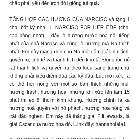
chắc phải yêu đến trọn đời giống tui quá.
TỔNG HỢP CÁC HƯƠNG CỦA NARCISO và tặng 1
chai bất kỳ nha. 1. NARCISO FOR HER EDP (chai
cao hồng nhạt) – đây là hương nước hoa nổi tiếng
nhất của nhà Narciso và cũng là hương mà Na thích
nhất. Em này mang đến cho Na một cảm giác nữ tính,
quyến rũ, tinh tế và thanh lịch đến khó tả. Đúng rồi, nó
rất thanh lịch và quyến rũ theo kiểu sang trọng chứ
không phải kiểu diêm dúa cầu kỳ đâu. Lúc mới xức ra
có thể hơi nồng với môt số bạn thích những mùi
hương fresh, hương hoa, nhưng khi xức lên tầm 15
phút thì eo ôi thơm kinh khủng. Hương chính là xạ
hương hoà quyện với hổ phách, hương hoa hồng và
trái đào nghen. Em này đã thắng giải Fifi awards, là
giải Oscar của nước hoa đó. L.ink đây: hannaholala1