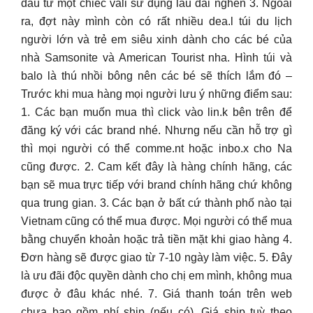
đầu tư một chiếc vali sử dụng lâu dài nghen 3. Ngoài
ra, đợt này mình còn có rất nhiều dea.l túi du lịch
người lớn và trẻ em siêu xinh dành cho các bé của
nhà Samsonite và American Tourist nha. Hình túi và
balo là thú nhồi bông nên các bé sẽ thích lắm đó –
Trước khi mua hàng mọi người lưu ý những điểm sau:
1. Các bạn muốn mua thì click vào lin.k bên trên để
đăng ký với các brand nhé. Nhưng nếu cần hỗ trợ gì
thì mọi người có thể comme.nt hoặc inbo.x cho Na
cũng được. 2. Cam kết đây là hàng chính hãng, các
bạn sẽ mua trực tiếp với brand chính hãng chứ không
qua trung gian. 3. Các bạn ở bất cứ thành phố nào tại
Vietnam cũng có thể mua được. Mọi người có thể mua
bằng chuyển khoản hoặc trả tiền mặt khi giao hàng 4.
Đơn hàng sẽ được giao từ 7-10 ngày làm việc. 5. Đây
là ưu đãi độc quyền dành cho chị em mình, không mua
được ở đâu khác nhé. 7. Giá thanh toán trên web
chưa bao gồm phí ship (nếu có). Giá ship tuỳ theo