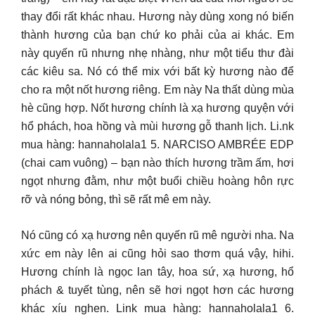
thay đổi rất khác nhau. Hương này dùng xong nó biến
thành hương của bạn chứ ko phải của ai khác. Em
này quyến rũ nhưng nhẹ nhàng, như một tiểu thư đài
các kiêu sa. Nó có thể mix với bất kỳ hương nào để
cho ra một nốt hương riêng. Em này Na thất dùng mùa
hè cũng hợp. Nốt hương chính là xạ hương quyện với
hổ phách, hoa hồng và mùi hương gỗ thanh lịch. Li.nk
mua hàng: hannaholala1 5. NARCISO AMBRÉE EDP
(chai cam vuông) – bạn nào thích hương trầm ấm, hơi
ngọt nhưng đằm, như một buổi chiều hoàng hôn rực
rỡ và nóng bỏng, thì sẽ rất mê em này.
Nó cũng có xạ hương nên quyến rũ mê người nha. Na
xức em này lên ai cũng hỏi sao thơm quá vậy, hihi.
Hương chính là ngọc lan tây, hoa sứ, xạ hương, hổ
phách & tuyết tùng, nên sẽ hơi ngọt hơn các hương
khác xíu nghen. Link mua hàng: hannaholala1 6.