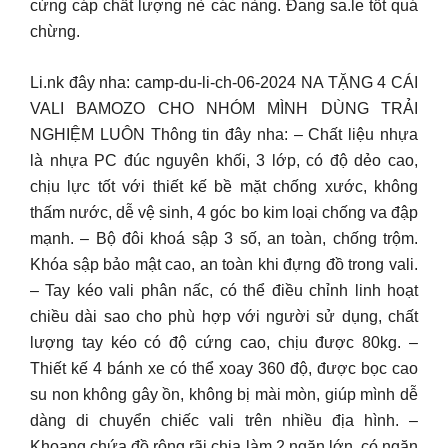
cứng cáp chất lượng nè các nàng. Đang sa.le tốt quá
chừng.
Li.nk đây nha: camp-du-li-ch-06-2024 NA TẶNG 4 CÁI
VALI BAMOZO CHO NHÓM MÌNH DÙNG TRẢI
NGHIỆM LUÔN Thông tin đây nha: – Chất liệu nhựa
là nhựa PC đúc nguyên khối, 3 lớp, có độ dẻo cao,
chịu lực tốt với thiết kế bề mặt chống xước, không
thấm nước, dễ vệ sinh, 4 góc bo kim loại chống va đập
mạnh. – Bộ đôi khoá sập 3 số, an toàn, chống trộm.
Khóa sập bảo mật cao, an toàn khi đựng đồ trong vali.
– Tay kéo vali phân nấc, có thể điều chỉnh linh hoạt
chiều dài sao cho phù hợp với người sử dụng, chất
lượng tay kéo có độ cứng cao, chịu được 80kg. –
Thiết kế 4 bánh xe có thể xoay 360 độ, được bọc cao
su non không gây ồn, không bị mài mòn, giúp mình dễ
dàng di chuyển chiếc vali trên nhiều địa hình. –
Khoang chứa đồ rộng rãi chia làm 2 ngăn lớn, có ngăn