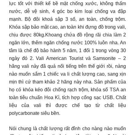
lực tốt với thiết kế bề mặt chống xước, không thấm
nước, dễ vệ sinh, 4 góc bo kim loại chống va đập
mạnh. Bộ đôi khoá sập 3 số, an toàn, chống trộm.
Khóa sập bảo mật cao, an toàn khi đựng đồ trong vali,
chịu được 80kg.Khoang chứa đồ rộng rãi chia làm 2
ngăn lớn, thêm ngăn chống nước 100% luôn nha. An
tâm là chế độ bảo hành 5 năm, 1 đổi 1 trong vòng 30
ngày đó 2. Vali American Tourist và Samsonite – 2
hãng vali này đã quá nổi tiếng trên thế giới rồi, nàng
nào muốn sắm 1 chiếc va li chất lượng cao, sang xịn
mịn thì cứ tham khảo 2 hãng này nha. Sản phẩm của
họ có khóa kéo đôi chống rạch trộm, khóa số TSA an
toàn tiêu chuẩn Hoa Kì, tích hợp cổng sạc USB. Chất
liệu của vali thì được chế tạo từ chất liệu
polycarbonate siêu bền.
Nói chung là chất lượng rất đỉnh cho nàng nào muốn