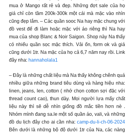
mua ở Mango rất rẻ và đẹp. Những đợt sale của họ
giá chỉ còn tầm 200k-300k một cái mà mặc vào nhìn
cũng đẹp lắm. – Các quần sooc Na hay mặc chung với
đồ vest để đi làm hoặc mặc với áo riêng thì Na hay
mua của shop Blanc & Noir Saigon. Shop này Na thấy
có nhiểu quần sọc mặc thích. Vải ổn, form ok và giá
cũng dưới 1tr. Na mặc của họ cả 6,7 năm nay rồi. Link
đây nha:
hannaholala1
– Đây là những chất liệu mà Na thấy không chênh quá
nhiều giữa những brand tiêu dùng và hàng hiệu nha:
linen, jeans, len, cotton ( nhớ chọn cotton sợi đặc với
thread count cao), thun dày. Mọi người lựa mấy chất
liệu này thì sẽ dễ nhìn giống đồ mắc tiền hơn nè .
Nhóm mình đang sa.le một số quần áo, vali, và những
đồ du lịch đây cho ai cần nha:
camp-du-li-ch-06-2024
Bên dưới là những bộ độ dưới 1tr của Na, các nàng