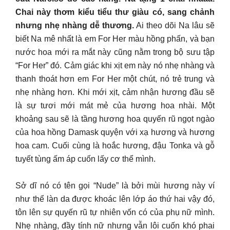
Chai này thơm kiểu tiểu thư giàu có, sang chảnh
nhưng nhẹ nhàng dễ thương.
Ai theo dõi Na lâu sẽ
biết Na mê nhất là em For Her màu hồng phấn, và bạn
nước hoa mới ra mắt này cũng nằm trong bộ sưu tập
“For Her” đó. Cảm giác khi xịt em này nó nhẹ nhàng và
thanh thoát hơn em For Her một chút, nó trẻ trung và
nhẹ nhàng hơn. Khi mới xịt, cảm nhận hương đầu sẽ
là sự tươi mới mát mẻ của hương hoa nhài. Một
khoảng sau sẽ là tầng hương hoa quyến rũ ngọt ngào
của hoa hồng Damask quyện với xạ hương và hương
hoa cam. Cuối cùng là hoắc hương, đậu Tonka và gỗ
tuyết tùng ấm áp cuốn lấy cơ thể mình.
Sở dĩ nó có tên gọi “Nude” là bởi mùi hương này ví
như thể làn da được khoác lên lớp áo thứ hai vậy đó,
tôn lên sự quyến rũ tự nhiên vốn có của phụ nữ mình.
Nhẹ nhàng, đầy tính nữ nhưng vẫn lôi cuốn khó phai