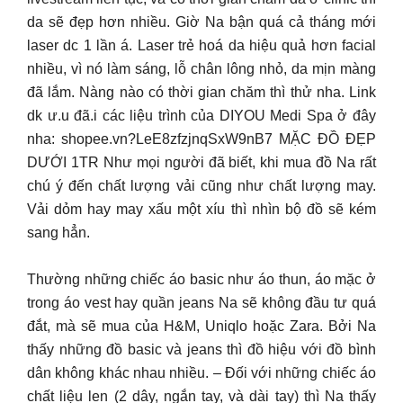
da sẽ đẹp hơn nhiều. Giờ Na bận quá cả tháng mới
laser dc 1 lần á. Laser trẻ hoá da hiệu quả hơn facial
nhiều, vì nó làm sáng, lỗ chân lông nhỏ, da mịn màng
đã lắm. Nàng nào có thời gian chăm thì thử nha. Link
dk ư.u đã.i các liệu trình của DIYOU Medi Spa ở đây
nha: shopee.vn?LeE8zfzjnqSxW9nB7 MẶC ĐỒ ĐẸP
DƯỚI 1TR Như mọi người đã biết, khi mua đồ Na rất
chú ý đến chất lượng vải cũng như chất lượng may.
Vải dỏm hay may xấu một xíu thì nhìn bộ đồ sẽ kém
sang hẳn.
Thường những chiếc áo basic như áo thun, áo mặc ở
trong áo vest hay quần jeans Na sẽ không đầu tư quá
đắt, mà sẽ mua của H&M, Uniqlo hoặc Zara. Bởi Na
thấy những đồ basic và jeans thì đồ hiệu với đồ bình
dân không khác nhau nhiều. – Đối với những chiếc áo
chất liệu len (2 dây, ngắn tay, và dài tay) thì Na thấy