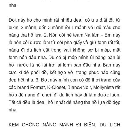
nha.
Đợt này họ cho mình rất nhiều dea.l có ư.u đ.ãi tốt, từ
bikini 2 mảnh, đến 3 mảnh rồi 1 mảnh với đủ màu cho
nàng tha hồ lựa. 2. Nón cói hè team Na làm – Em này
là nón cói được làm từ cói pha giấy và giữ form rất tốt,
nàng đi du lịch cất trong vali không sợ bị móp, mất
form nón đâu nha. Dù có bị móp mình ủi bằng bàn ủi
hơi nước là nó lại trở lại form ban đầu nha. Bạn này
cực kì dễ phối đồ, kết hợp với trang phục nào cũng
đẹp hết nha. 3. Đợt này mình còn có đồ thời trang của
các brand Format, K-Closet, Blanc&Noir, Mollynista rất
hợp để nàng đi chơi, đi du lịch hay đi làm được luôn.
Tất cả đều là dea.l hời nhất để nàng tha hồ lựa đồ đẹp
nha
KEM CHỐNG NẮNG MẠNH ĐI BIỂN, DU LỊCH