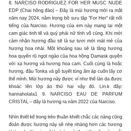
8. NARCISO RODRIGUEZ FOR HER MUSC NUDE
EDP (Chai hồng đào) – Đây là mùi hương mới ra mắt
năm nay 2024, nằm trong bộ sưu tập “For Her” rất nổi
tiếng của Narciso. Hương của em này mang lại một
cam giác tinh tế và quý phái nữ tính vô cùng. Khi mới
cảm nhận hương đầu sẽ là sự tươi mới mát mẻ của
hương hoa nhài. Một khoảng sau sẽ là tầng hương
hoa quyến rũ ngọt ngào của hoa hồng Damask quyện
với xạ hương và hương hoa cam. Cuối cùng là hoắc
hương, đậu Tonka và gỗ tuyết tùng ấm áp cuốn lấy cơ
thể mình. Mùi hương này được ví như thể làn da được
khoác lên lớp áo thứ hai vậy đó. Lin.k đây:
hannaholala1 9. NARCISO EAU DE PARFUM
CRISTAL – đây là hương ra năm 2022 của Narciso.
Nhìn thiết kế trong trẻo thuần khiết chắc các nàng cũng
đoán được hương này sẽ nhẹ nhàng hơn các hương