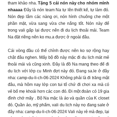
tham khảo nha.
Tặng 5 cái nón này cho nhóm mình
nhaaaa
Đây là nón team Na tự lên thiết kế, tự làm đó.
Nón đẹp lắm các nàng ơi, nón hình chuông che một
phần mặt, vừa sang vừa che nắng tốt. Nón này để
trong vali gấp lại được nên đi du lịch thoải mái. Team
Na đặt riêng nên ko mu.a được ở ngoài đâu.
Cái vòng đầu có thể chỉnh được nên ko sợ rộng hay
chật đâu nghen. Mấy bộ đồ này mặc đi du lịch mát mẻ
thoải mái và cũng xinh. Đây là đồ Na mang theo để đi
du lịch với lớp cu Minh đợt này đó. Đang sa.le ở đây
nha: camp-du-li-ch-06-2024 Không phải là đi trăng mật
đâu, mà hôm nay lớp con tui tổ chứ đi chơi xa mà có
vẻ bố mẹ khoái hơn các con đó. Đi một đoàn có 19 gia
đình chớ mấy . Bộ Na mặc là áo và quần của K closet
đó. Quần áo, mỹ phẩm, vali du lịch này nọ đang sale ở
đây nha: camp-du-li-ch-06-2024 Vali này rẻ mà đẹp, lại