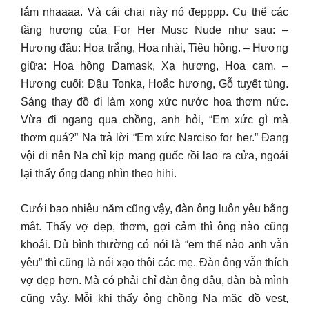
lắm nhaaaa. Và cái chai này nó đẹpppp. Cụ thể các
tầng hương của For Her Musc Nude như sau: –
Hương đầu: Hoa trắng, Hoa nhài, Tiêu hồng. – Hương
giữa: Hoa hồng Damask, Xạ hương, Hoa cam. –
Hương cuối: Đậu Tonka, Hoắc hương, Gỗ tuyết tùng.
Sáng thay đồ đi làm xong xức nước hoa thơm nức.
Vừa đi ngang qua chồng, anh hỏi, “Em xức gì mà
thơm quá?” Na trả lời “Em xức Narciso for her.” Đang
vội đi nên Na chỉ kịp mang guốc rồi lao ra cửa, ngoái
lại thấy ổng đang nhìn theo hihi.
Cưới bao nhiêu năm cũng vậy, đàn ông luôn yêu bằng
mắt. Thấy vợ đẹp, thơm, gợi cảm thì ông nào cũng
khoái. Dù bình thường có nói là “em thế nào anh vẫn
yêu” thì cũng là nói xạo thôi các mẹ. Đàn ông vẫn thích
vợ đẹp hơn. Mà có phải chỉ đàn ông đâu, đàn bà mình
cũng vậy. Mỗi khi thấy ông chồng Na mặc đồ vest,