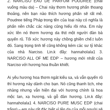
2. NARCISO EAU DE PARFUM POUDREE (chai
vuông màu da) – Chai này thơm hương phấn thoang
thoảng, nên bạn nào thích hương phấn sẽ rất mê.
Poudree tiếng Pháp trong tên của loại này có nghĩa là
phấn nên chắc các nàng cũng hiểu rồi nha. Em này
xức lên nó thơm hương da thịt một người đàn bà
quyến rũ. Tối xức hương này chồng ghiền chế.t luôn
đó. Sang trọng tinh tế cũng không kém các sư tỷ khác
của nhà Narciso. Lin.k đây: hannaholala1 3.
NARCISO ALL OF ME EDP – hương mới nhất của
Narciso với hương hoa thuần khiết.
Ai yêu hương hoa thơm ngát kiêu sa, và vẫn quyến rũ
thì hương này dành cho bạn. Nó cũng thanh lịch, nhẹ
nhàng nhưng vẫn hiện đại với hương chính là hoa
mộc lan, xạ hương, và gỗ đàn hương. Lin.k đây:
hannaholala1 4. NARCISO PURE MUSC EDP (chai
trắng) – em này rất đặc biệt vì lên da của mỗi người sẽ