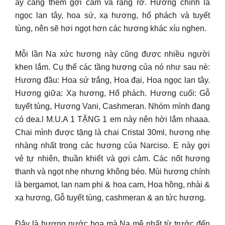
ấy càng thêm gợi cảm và rạng rỡ. Hương chính là
ngọc lan tây, hoa sứ, xạ hương, hổ phách và tuyết
tùng, nên sẽ hơi ngọt hơn các hương khác xíu nghen.
Mỗi lần Na xức hương này cũng được nhiều người
khen lắm. Cụ thể các tầng hương của nó như sau nè:
Hương đầu: Hoa sứ trắng, Hoa đại, Hoa ngọc lan tây.
Hương giữa: Xạ hương, Hổ phách. Hương cuối: Gỗ
tuyết tùng, Hương Vani, Cashmeran. Nhóm mình đang
có dea.l M.U.A 1 TẶNG 1 em này nên hời lắm nhaaa.
Chai mình được tặng là chai Cristal 30ml, hương nhẹ
nhàng nhất trong các hương của Narciso. E này gợi
vẻ tự nhiên, thuần khiết và gợi cảm. Các nốt hương
thanh và ngọt nhẹ nhưng không béo. Mùi hương chính
là bergamot, lan nam phi & hoa cam, Hoa hồng, nhài &
xạ hương, Gỗ tuyết tùng, cashmeran & an tức hương.
Đây là hương nước hoa mà Na mê nhất từ trước đến