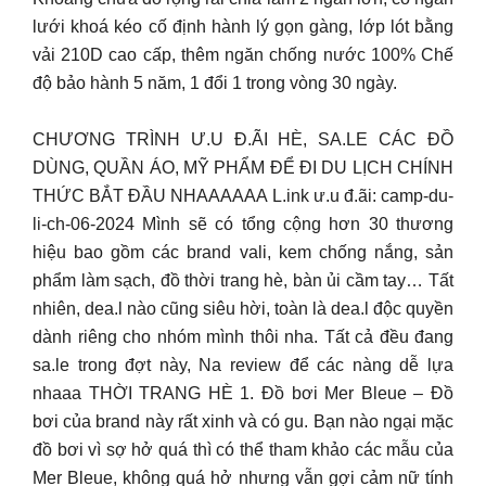
lưới khoá kéo cố định hành lý gọn gàng, lớp lót bằng
vải 210D cao cấp, thêm ngăn chống nước 100% Chế
độ bảo hành 5 năm, 1 đổi 1 trong vòng 30 ngày.
CHƯƠNG TRÌNH Ư.U Đ.ÃI HÈ, SA.LE CÁC ĐỒ
DÙNG, QUẦN ÁO, MỸ PHẨM ĐỂ ĐI DU LỊCH CHÍNH
THỨC BẮT ĐẦU NHAAAAAA L.ink ư.u đ.ãi: camp-du-
li-ch-06-2024 Mình sẽ có tổng cộng hơn 30 thương
hiệu bao gồm các brand vali, kem chống nắng, sản
phẩm làm sạch, đồ thời trang hè, bàn ủi cầm tay… Tất
nhiên, dea.l nào cũng siêu hời, toàn là dea.l độc quyền
dành riêng cho nhóm mình thôi nha. Tất cả đều đang
sa.le trong đợt này, Na review để các nàng dễ lựa
nhaaa THỜI TRANG HÈ 1. Đồ bơi Mer Bleue – Đồ
bơi của brand này rất xinh và có gu. Bạn nào ngại mặc
đồ bơi vì sợ hở quá thì có thể tham khảo các mẫu của
Mer Bleue, không quá hở nhưng vẫn gợi cảm nữ tính