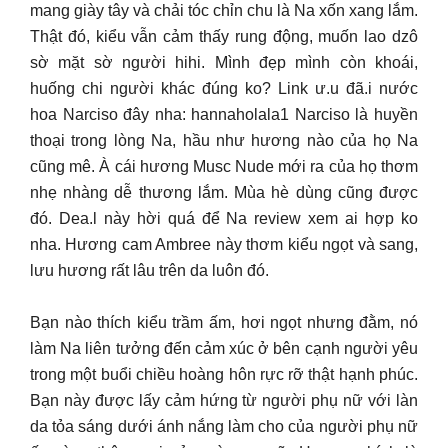
mang giày tây và chải tóc chỉn chu là Na xốn xang lắm.
Thật đó, kiểu vẫn cảm thấy rung động, muốn lao dzô
sờ mặt sờ người hihi. Mình đẹp mình còn khoái,
huống chi người khác đúng ko? Link ư.u đã.i nước
hoa Narciso đây nha: hannaholala1 Narciso là huyền
thoại trong lòng Na, hầu như hương nào của họ Na
cũng mê. À cái hương Musc Nude mới ra của họ thơm
nhẹ nhàng dễ thương lắm. Mùa hè dùng cũng được
đó. Dea.l này hời quá để Na review xem ai hợp ko
nha. Hương cam Ambree này thơm kiểu ngọt và sang,
lưu hương rất lâu trên da luôn đó.
Bạn nào thích kiểu trầm ấm, hơi ngọt nhưng đằm, nó
làm Na liên tưởng đến cảm xúc ở bên cạnh người yêu
trong một buổi chiều hoàng hôn rực rỡ thật hạnh phúc.
Bạn này được lấy cảm hứng từ người phụ nữ với làn
da tỏa sáng dưới ánh nắng làm cho của người phụ nữ