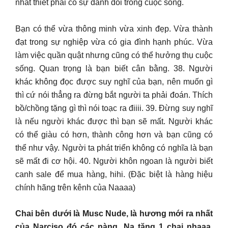
nhất thiết phải có sự đánh đổi trong cuộc sống.
Bạn có thể vừa thông minh vừa xinh đẹp. Vừa thành
đạt trong sự nghiệp vừa có gia đình hạnh phúc. Vừa
làm việc quần quật nhưng cũng có thể hưởng thụ cuộc
sống. Quan trọng là bạn biết cân bằng. 38. Người
khác không đọc được suy nghĩ của bạn, nên muốn gì
thì cứ nói thẳng ra đừng bắt người ta phải đoán. Thích
bồ/chồng tặng gì thì nói toạc ra điiii. 39. Đừng suy nghĩ
là nếu người khác được thì bạn sẽ mất. Người khác
có thể giàu có hơn, thành công hơn và bạn cũng có
thể như vậy. Người ta phát triển không có nghĩa là bạn
sẽ mất đi cơ hội. 40. Người khôn ngoan là người biết
canh sale để mua hàng, hihi. (Đặc biệt là hàng hiệu
chính hãng trên kênh của Naaaa)
Chai bên dưới là Musc Nude, là hương mới ra nhất
của Narciso đó các nàng. Na tặng 1 chai nhaaa.