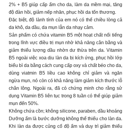
2% + B5 giúp cấp ẩm cho da, làm da mềm mại, tăng
độ đàn hồi, giảm nếp nhăn, phục hồi da tổn thương.
Đặc biệt, độ lành tính của em nó có thể chiều lòng cả
da khô, da dầu, da mụn lẫn da nhạy cảm.
Sản phẩm có chứa vitamin B5 một hoạt chất nổi tiếng
trong lĩnh vực điều trị mụn nhờ khả năng cân bằng và
giảm thiểu lượng dầu nhờn dư thừa trên da. Vitamin
B5 ngoài việc xoa dịu làn da bị kích ứng, phục hồi lớp
biểu bì da bằng cách cung cấp oxy và chất béo cho da,
dùng viatmin B5 liều cao không chỉ giảm và ngăn
ngừa mụn, nó còn có khả năng làm giảm kích thước lỗ
chân lông. Ngoài ra, đã có chứng minh cho rằng sử
dụng Vitamin B5 liên tục trong 8 tuần có thể giúp giảm
mụn đến 50%.
Không chứa cồn; không silicone, paraben, dầu khoáng
Dưỡng ẩm là bước dưỡng không thể thiếu cho làn da.
Khi làn da được củng cố độ ẩm và duy trì giảm thiểu