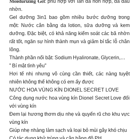
𝐌𝐨𝐢𝐬𝐭𝐮𝐫𝐢𝐳𝐢𝐧𝐠 𝐆𝐞𝐥: phù hợp với làn da hỗn hợp, da dầu
nhờn.
Gel dưỡng 3in1 bao gồm nhiều bước dưỡng trong
một: Nước cân bằng da lotion, sữa dưỡng và kem
dưỡng. Đặc biệt, có khả năng kiểm soát các bã nhờn
rất tốt, ngăn sự hình thành mụn và giảm bí tắc lỗ chân
lông.
Thành phần nổi bật: Sodium Hyalironate, Glycerin,…
” Bí mật tình yêu”
Hơi tế nhị nhưng vô cùng cần thiết, các nàng tuyệt
nhiên không thể không có em ấy được
NƯỚC HOA VÙNG KÍN DIONEL SECRET LOVE
Công dụng nước hoa vùng kín Dionel Secret Love đối
với vùng kín
Đem lại hương thơm dịu nhẹ và quyến rũ cho khu vực
vùng kín
Giúp nhẹ nhàng làm sạch và loại bỏ mùi gây khó chịu
Có tác dụng khử trùng và cân bằng độ PH