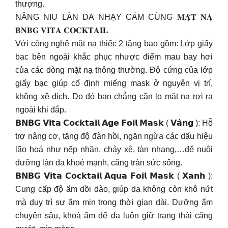
thượng.
NÂNG NIU LÀN DA NHẠY CẢM CÙNG 𝐌𝐀̣̆𝐓 𝐍𝐀̣
𝐁𝐍𝐁𝐆 𝐕𝐈𝐓𝐀 𝐂𝐎𝐂𝐊𝐓𝐀𝐈𝐋
Với công nghệ mặt nạ thiếc 2 tầng bao gồm: Lớp giấy
bạc bên ngoài khắc phục nhược điểm mau bay hơi
của các dòng mặt nạ thông thường. Độ cứng của lớp
giấy bạc giúp cố định miếng mask ở nguyên vị trí,
không xê dịch. Do đó bạn chẳng cần lo mặt nạ rơi ra
ngoài khi đắp.
𝗕𝗡𝗕𝗚 𝗩𝗶𝘁𝗮 𝗖𝗼𝗰𝗸𝘁𝗮𝗶𝗹 𝗔𝗴𝗲 𝗙𝗼𝗶𝗹 𝗠𝗮𝘀𝗸 ( 𝗩𝗮̀𝗻𝗴 ): Hỗ
trợ nâng cơ, tăng độ đàn hồi, ngăn ngừa các dấu hiệu
lão hoá như nếp nhăn, chảy xệ, tàn nhang,…để nuôi
dưỡng làn da khoẻ mạnh, căng tràn sức sống.
𝗕𝗡𝗕𝗚 𝗩𝗶𝘁𝗮 𝗖𝗼𝗰𝗸𝘁𝗮𝗶𝗹 𝗔𝗾𝘂𝗮 𝗙𝗼𝗶𝗹 𝗠𝗮𝘀𝗸 ( 𝗫𝗮𝗻𝗵 ):
Cung cấp độ ẩm dồi dào, giúp da không còn khô nứt
mà duy trì sự ẩm mịn trong thời gian dài. Dưỡng ẩm
chuyên sâu, khoá ẩm để da luôn giữ trạng thái căng