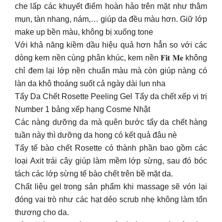
che lấp các khuyết điểm hoàn hảo trên mặt như thâm
mụn, tàn nhang, nám,… giúp da đều màu hơn. Giữ lớp
make up bền màu, không bị xuống tone
Với khả năng kiềm dầu hiệu quả hơn hẳn so với các
dòng kem nền cùng phân khúc, kem nền 𝐅𝐢𝐭 𝐌𝐞 không
chỉ đem lại lớp nền chuẩn màu mà còn giúp nàng có
làn da khô thoáng suốt cả ngày dài lun nha
Tẩy Da Chết Rosette Peeling Gel Tẩy da chết xếp vị trị
Number 1 bảng xếp hạng Cosme Nhật
Các nàng dưỡng da mà quên bước tẩy da chết hàng
tuần này thì dưỡng da hong có kết quả đâu nè
Tẩy tế bào chết Rosette có thành phần bao gồm các
loại Axit trái cây giúp làm mềm lớp sừng, sau đó bóc
tách các lớp sừng tế bào chết trên bề mặt da.
Chất liệu gel trong sản phẩm khi massage sẽ vón lại
đóng vai trò như các hạt dẻo scrub nhẹ không làm tổn
thương cho da.