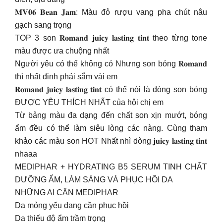
𝐌𝐕𝟎𝟔 𝐁𝐞𝐚𝐧 𝐉𝐚𝐦: Màu đỏ rượu vang pha chút nâu
gạch sang trọng
TOP 3 son 𝐑𝐨𝐦𝐚𝐧𝐝 𝐣𝐮𝐢𝐜𝐲 𝐥𝐚𝐬𝐭𝐢𝐧𝐠 𝐭𝐢𝐧𝐭 theo từng tone
màu được ưa chuộng nhất
Người yêu có thể không có Nhưng son bóng 𝐑𝐨𝐦𝐚𝐧𝐝
thì nhất định phải sắm vài em
𝐑𝐨𝐦𝐚𝐧𝐝 𝐣𝐮𝐢𝐜𝐲 𝐥𝐚𝐬𝐭𝐢𝐧𝐠 𝐭𝐢𝐧𝐭 có thể nói là dòng son bóng
ĐƯỢC YÊU THÍCH NHẤT của hội chị em
Từ bảng màu đa dạng đến chất son xịn mướt, bóng
ẩm đều có thể làm siêu lòng các nàng. Cùng tham
khảo các màu son HOT Nhất nhì dòng 𝐣𝐮𝐢𝐜𝐲 𝐥𝐚𝐬𝐭𝐢𝐧𝐠 𝐭𝐢𝐧𝐭
nhaaa
MEDIPHAR + HYDRATING B5 SERUM TINH CHẤT
DƯỠNG ẨM, LÀM SÁNG VÀ PHỤC HỒI DA
NHỮNG AI CẦN MEDIPHAR
Da mỏng yếu đang cần phục hồi
Da thiếu độ ẩm trầm trọng