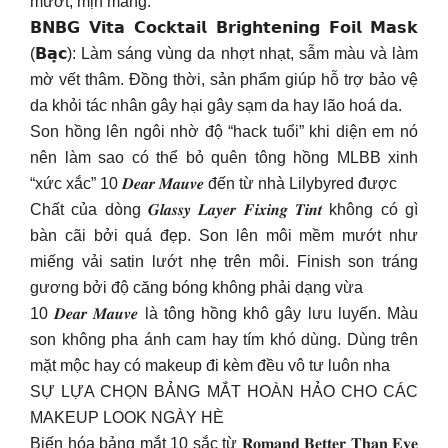
mướt, mịn màng.
𝗕𝗡𝗕𝗚 𝗩𝗶𝘁𝗮 𝗖𝗼𝗰𝗸𝘁𝗮𝗶𝗹 𝗕𝗿𝗶𝗴𝗵𝘁𝗲𝗻𝗶𝗻𝗴 𝗙𝗼𝗶𝗹 𝗠𝗮𝘀𝗸
(𝗕𝗮̣𝗰): Làm sáng vùng da nhợt nhạt, sẫm màu và làm
mờ vết thâm. Đồng thời, sản phẩm giúp hỗ trợ bảo vệ
da khỏi tác nhân gây hại gây sạm da hay lão hoá da.
Son hồng lên ngôi nhờ độ “hack tuổi” khi diện em nó
nên làm sao có thể bỏ quên tông hồng MLBB xinh
“xức xắc” 10 𝑫𝒆𝒂𝒓 𝑴𝒂𝒖𝒗𝒆 đến từ nhà Lilybyred được
Chất của dòng 𝑮𝒍𝒂𝒔𝒔𝒚 𝑳𝒂𝒚𝒆𝒓 𝑭𝒊𝒙𝒊𝒏𝒈 𝑻𝒊𝒏𝒕 không có gì
bàn cãi bởi quá đẹp. Son lên môi mềm mướt như
miếng vải satin lướt nhẹ trên môi. Finish son tráng
gương bởi độ căng bóng không phải dạng vừa
10 𝑫𝒆𝒂𝒓 𝑴𝒂𝒖𝒗𝒆 là tông hồng khô gây lưu luyến. Màu
son không pha ánh cam hay tím khó dùng. Dùng trên
mặt mộc hay có makeup đi kèm đều vô tư luôn nha
SỰ LỰA CHỌN BẢNG MẮT HOÀN HẢO CHO CÁC
MAKEUP LOOK NGÀY HÈ
Biến hóa bảng mắt 10 sắc từ 𝐑𝐨𝐦𝐚𝐧𝐝 𝐁𝐞𝐭𝐭𝐞𝐫 𝐓𝐡𝐚𝐧 𝐄𝐲𝐞