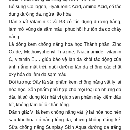
Bổ sung Collagen, Hyaluronic Acid, Amino Acid, có tác
dụng dưỡng da, ngừa lão hóa
Dẫn xuất Vitamin C và B3 có tác dụng dưỡng trắng,
làm mờ vùng da sậm màu, phục hồi hư tổn da do cháy
nắng
Là dòng kem chống nắng hóa học Thành phần: Zinc
Oxide, Methoxyphenyl Triazine, Niacinamide, vitamin
C, vitamin E,… giúp bảo vệ làn da khỏi tác động của
ánh nắng mặt trời, nuôi dưỡng làn da chống các chất
oxy hóa da làm da sạm màu.
Đối tượng: Đây là sản phẩm kem chống nắng vật lý lai
hóa học. Sản phẩm phù hợp cho mọi loại da nhưng da
dầu là sử dụng tốt nhất vì giúp sản phẩm này kiềm dầu
tốt, không làm bí lỗ chân lông.
Đánh giá: Vì là kem chống nắng vật lý lai hóa học nên
sau khi thoa có nâng tông da, nhưng không đáng kể.
Sữa chống nắng Sunplay Skin Aqua dưỡng da trắng