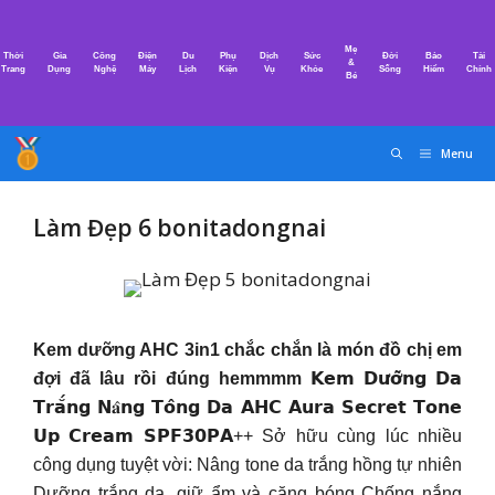
Chuyển
đến
Mẹ
Thời
Gia
Công
Điện
Du
Phụ
Dịch
Sức
Đời
Bảo
Tài
nội
&
Trang
Dụng
Nghệ
Máy
Lịch
Kiện
Vụ
Khỏe
Sống
Hiểm
Chính
Bé
dung
Menu
Làm Đẹp 6 bonitadongnai
Kem dưỡng AHC 3in1 chắc chắn là món đồ chị em
đợi đã lâu rồi đúng hemmmm
𝗞𝗲𝗺 𝗗𝘂̛𝗼̛̃𝗻𝗴 𝗗𝗮
𝗧𝗿𝗮̆́𝗻𝗴 𝗡𝐚̂𝗻𝗴 𝗧𝗼̂𝗻𝗴 𝗗𝗮 𝗔𝗛𝗖 𝗔𝘂𝗿𝗮 𝗦𝗲𝗰𝗿𝗲𝘁 𝗧𝗼𝗻𝗲
𝗨𝗽 𝗖𝗿𝗲𝗮𝗺 𝗦𝗣𝗙𝟯𝟬𝗣𝗔++ Sở hữu cùng lúc nhiều
công dụng tuyệt vời: Nâng tone da trắng hồng tự nhiên
Dưỡng trắng da, giữ ẩm và căng bóng Chống nắng