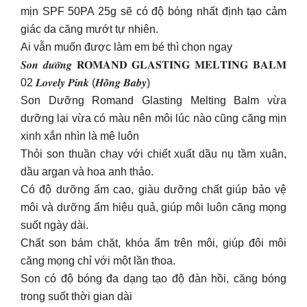
mịn SPF 50PA 25g sẽ có độ bóng nhất định tạo cảm
giác da căng mướt tự nhiên.
Ai vẫn muốn được làm em bé thì chọn ngay
𝑺𝒐𝒏 𝒅𝒖̛𝒐̛̃𝒏𝒈 𝐑𝐎𝐌𝐀𝐍𝐃 𝐆𝐋𝐀𝐒𝐓𝐈𝐍𝐆 𝐌𝐄𝐋𝐓𝐈𝐍𝐆 𝐁𝐀𝐋𝐌
02 𝑳𝒐𝒗𝒆𝒍𝒚 𝑷𝒊𝒏𝒌 (𝑯𝒐̂̀𝒏𝒈 𝑩𝒂𝒃𝒚)
Son Dưỡng Romand Glasting Melting Balm vừa
dưỡng lại vừa có màu nên môi lúc nào cũng căng mịn
xinh xắn nhìn là mê luôn
Thỏi son thuần chay với chiết xuất dầu nụ tầm xuân,
dầu argan và hoa anh thảo.
Có độ dưỡng ẩm cao, giàu dưỡng chất giúp bảo vệ
môi và dưỡng ẩm hiệu quả, giúp môi luôn căng mọng
suốt ngày dài.
Chất son bám chặt, khóa ẩm trên môi, giúp đôi môi
căng mọng chỉ với một lần thoa.
Son có độ bóng đa dạng tạo độ đàn hồi, căng bóng
trong suốt thời gian dài