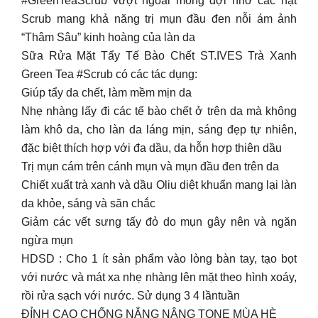
#GreenTeaScrub vượt ngoài mong đợi nhờ các hạt
Scrub mang khả năng trị mụn đầu đen nỗi ám ảnh
“Thâm Sâu” kinh hoàng của làn da
Sữa Rửa Mặt Tẩy Tế Bào Chết ST.IVES Trà Xanh
Green Tea #Scrub có các tác dụng:
Giúp tẩy da chết, làm mềm mịn da
Nhẹ nhàng lấy đi các tế bào chết ở trên da mà không
làm khô da, cho làn da láng mịn, sáng đẹp tự nhiên,
đặc biệt thích hợp với đa dầu, da hỗn hợp thiên dầu
Trị mụn cám trên cánh mụn và mụn đầu đen trên da
Chiết xuất trà xanh và dầu Oliu diệt khuẩn mang lại làn
da khỏe, sáng và săn chắc
Giảm các vết sưng tấy đỏ do mụn gây nên và ngăn
ngừa mụn
HDSD : Cho 1 ít sản phẩm vào lòng bàn tay, tạo bọt
với nước và mát xa nhẹ nhàng lên mặt theo hình xoáy,
rồi rửa sạch với nước. Sử dụng 3 4 lầntuần
ĐỈNH CAO CHỐNG NẮNG NÂNG TONE MÙA HÈ