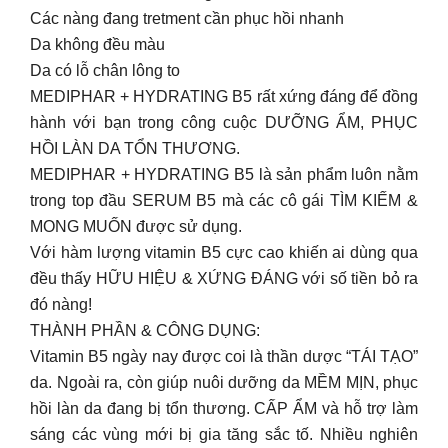
Các nàng đang tretment cần phục hồi nhanh
Da không đều màu
Da có lỗ chân lông to
MEDIPHAR + HYDRATING B5 rất xứng đáng để đồng
hành với bạn trong công cuộc DƯỠNG ẨM, PHỤC
HỒI LÀN DA TỔN THƯƠNG.
MEDIPHAR + HYDRATING B5 là sản phẩm luôn nằm
trong top đầu SERUM B5 mà các cô gái TÌM KIẾM &
MONG MUỐN được sử dụng.
Với hàm lượng vitamin B5 cực cao khiến ai dùng qua
đều thấy HỮU HIỆU & XỨNG ĐÁNG với số tiền bỏ ra
đó nàng!
THÀNH PHẦN & CÔNG DỤNG:
Vitamin B5 ngày nay được coi là thần dược “TÁI TẠO”
da. Ngoài ra, còn giúp nuôi dưỡng da MỀM MỊN, phục
hồi làn da đang bị tổn thương. CẤP ẨM và hỗ trợ làm
sáng các vùng mới bị gia tăng sắc tố. Nhiều nghiên