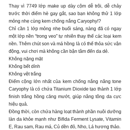
Thay vì 7749 lớp make up dày cộm dễ trôi, dễ chảy
trước thời điểm hè gay gắt, sao bạn không thử 1 lớp
mỏng nhẹ cùng kem chống nắng Caryophy!?
Chỉ cần 1 lớp mỏng nhẹ buổi sáng, nàng đã có ngay
một lớp nền “trong veo” tự nhiên thay thế các loại kem
nền. Thêm chút son và má hồng là có thể thỏa sức vận
động, vui chơi mà không cần bận tâm đến da dẻ.
Không nặng mặt
Không bết dính
Không vệt trắng
Điểm cộng lớn nhất của kem chống nắng nâng tone
Caryophy là có chứa Titanium Dioxide tạo thành 1 lớp
finish trắng hồng căng mướt, giúp nâng tông da cực
hiệu quả.
Đồng thời, còn chứa hàng loạt thành phần nuôi dưỡng
làn da khỏe mạnh như Bifida Ferment Lysate, Vitamin
E, Rau sam, Rau má, Củ dền đỏ, Nho, Lá hương thảo.