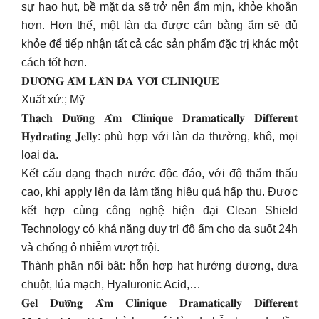
sự hao hụt, bề mặt da sẽ trở nên ẩm mịn, khỏe khoắn
hơn. Hơn thế, một làn da được cân bằng ẩm sẽ đủ
khỏe để tiếp nhận tất cả các sản phẩm đặc trị khác một
cách tốt hơn.
𝐃𝐔̛𝐎̛̃𝐍𝐆 𝐀̂̉𝐌 𝐋𝐀̀𝐍 𝐃𝐀 𝐕𝐎̛́𝐈 𝐂𝐋𝐈𝐍𝐈𝐐𝐔𝐄
Xuất xứ:; Mỹ
𝐓𝐡𝐚̣𝐜𝐡 𝐃𝐮̛𝐨̛̃𝐧𝐠 𝐀̂̉𝐦 𝐂𝐥𝐢𝐧𝐢𝐪𝐮𝐞 𝐃𝐫𝐚𝐦𝐚𝐭𝐢𝐜𝐚𝐥𝐥𝐲 𝐃𝐢𝐟𝐟𝐞𝐫𝐞𝐧𝐭
𝐇𝐲𝐝𝐫𝐚𝐭𝐢𝐧𝐠 𝐉𝐞𝐥𝐥𝐲: phù hợp với làn da thường, khô, mọi
loại da.
Kết cấu dạng thạch nước độc đáo, với độ thẩm thấu
cao, khi apply lên da làm tăng hiệu quả hấp thụ. Được
kết hợp cùng công nghệ hiện đại Clean Shield
Technology có khả năng duy trì độ ẩm cho da suốt 24h
và chống ô nhiễm vượt trội.
Thành phần nổi bật: hỗn hợp hạt hướng dương, dưa
chuột, lúa mạch, Hyaluronic Acid,…
𝐆𝐞𝐥 𝐃𝐮̛𝐨̛̃𝐧𝐠 𝐀̂̉𝐦 𝐂𝐥𝐢𝐧𝐢𝐪𝐮𝐞 𝐃𝐫𝐚𝐦𝐚𝐭𝐢𝐜𝐚𝐥𝐥𝐲 𝐃𝐢𝐟𝐟𝐞𝐫𝐞𝐧𝐭