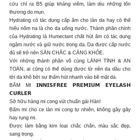
cứu chỉ ra B5 giúp kháng viêm, làm dịu những tổn
thương do mụn.
Hydrating có tác dụng cấp ẩm cho làn da hay có thể
hiểu nôm na là cho da uống nước. Thành phần chính
của Hydrating là Humectant chất hút ẩm có tác dụng
ngậm nước và giữ nước trong da. Da được cấp nước
đủ sẽ trở nên SĂN CHẮC & CĂNG KHỎE.
Với những thành phần vô cùng LÀNH TÍNH & AN
TOÀN, ai cũng có thể dùng được từ nền da dầu cho
tới da khô bởi sự thấm hút nhanh vào bề mặt da.
BẤM MI 𝗜𝗡𝗡𝗜𝗦𝗙𝗥𝗘𝗘 𝗣𝗥𝗘𝗠𝗜𝗨𝗠 𝗘𝗬𝗘𝗟𝗔𝗦𝗛
𝗖𝗨𝗥𝗟𝗘𝗥
Sở hữu hàng mi cong vút chuẩn gái Hàn!
Bấm mi cho ce làn mi cong tự nhiên, không gây gãy
hay rụng mi.
Được làm bằng kim loại chắc chắn, màu sắc đẹp,
sang trọng.