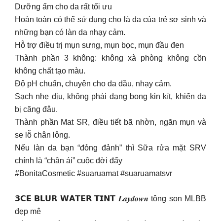
Dưỡng ẩm cho da rất tối ưu
Hoàn toàn có thể sử dụng cho là da của trẻ sơ sinh và
những bạn có làn da nhạy cảm.
Hỗ trợ điều trị mụn sưng, mụn bọc, mụn đầu đen
Thành phần 3 không: không xà phòng không cồn
không chất tạo màu.
Độ pH chuẩn, chuyên cho da dầu, nhạy cảm.
Sạch nhẹ dịu, không phải dạng bong kin kít, khiến da
bị căng đâu.
Thành phần Mat SR, điều tiết bã nhờn, ngăn mụn và
se lỗ chân lông.
Nếu làn da bạn “đỏng đảnh” thì Sữa rửa mặt SRV
chính là “chân ái” cuộc đời đấy
#BonitaCosmetic #suaruamat #suaruamatsvr
𝟯𝗖𝗘 𝗕𝗟𝗨𝗥 𝗪𝗔𝗧𝗘𝗥 𝗧𝗜𝗡𝗧 𝑳𝒂𝒚𝒅𝒐𝒘𝒏 tông son MLBB
đẹp mê