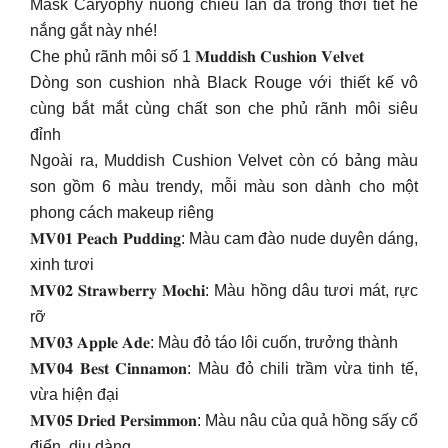
Mask Caryophy nuông chiều làn da trong thời tiết hè
nắng gắt này nhé!
Che phủ rãnh môi số 1 𝐌𝐮𝐝𝐝𝐢𝐬𝐡 𝐂𝐮𝐬𝐡𝐢𝐨𝐧 𝐕𝐞𝐥𝐯𝐞𝐭
Dòng son cushion nhà Black Rouge với thiết kế vô
cùng bắt mắt cùng chất son che phủ rãnh môi siêu
đỉnh
Ngoài ra, Muddish Cushion Velvet còn có bảng màu
son gồm 6 màu trendy, mỗi màu son dành cho một
phong cách makeup riêng
𝐌𝐕𝟎𝟏 𝐏𝐞𝐚𝐜𝐡 𝐏𝐮𝐝𝐝𝐢𝐧𝐠: Màu cam đào nude duyên dáng,
xinh tươi
𝐌𝐕𝟎𝟐 𝐒𝐭𝐫𝐚𝐰𝐛𝐞𝐫𝐫𝐲 𝐌𝐨𝐜𝐡𝐢: Màu hồng dâu tươi mát, rực
rỡ
𝐌𝐕𝟎𝟑 𝐀𝐩𝐩𝐥𝐞 𝐀𝐝𝐞: Màu đỏ táo lôi cuốn, trưởng thành
𝐌𝐕𝟎𝟒 𝐁𝐞𝐬𝐭 𝐂𝐢𝐧𝐧𝐚𝐦𝐨𝐧: Màu đỏ chili trầm vừa tinh tế,
vừa hiện đại
𝐌𝐕𝟎𝟓 𝐃𝐫𝐢𝐞𝐝 𝐏𝐞𝐫𝐬𝐢𝐦𝐦𝐨𝐧: Màu nâu của quả hồng sấy cổ
điển, dịu dàng