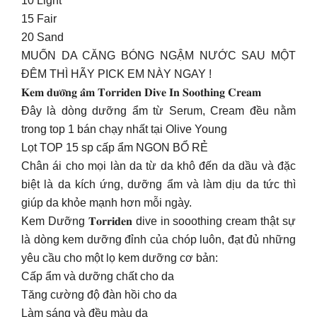
10 Light
15 Fair
20 Sand
MUỐN DA CĂNG BÓNG NGẬM NƯỚC SAU MỘT
ĐÊM THÌ HÃY PICK EM NÀY NGAY !
𝐊𝐞𝐦 𝐝𝐮̛𝐨̛̃𝐧𝐠 𝐚̂̉𝐦 𝐓𝐨𝐫𝐫𝐢𝐝𝐞𝐧 𝐃𝐢𝐯𝐞 𝐈𝐧 𝐒𝐨𝐨𝐭𝐡𝐢𝐧𝐠 𝐂𝐫𝐞𝐚𝐦
Đây là dòng dưỡng ẩm từ Serum, Cream đều nằm
trong top 1 bán chạy nhất tại Olive Young
Lọt TOP 15 sp cấp ẩm NGON BỔ RẺ
Chân ái cho mọi làn da từ da khô đến da dầu và đặc
biệt là da kích ứng, dưỡng ẩm và làm dịu da tức thì
giúp da khỏe mạnh hơn mỗi ngày.
Kem Dưỡng 𝐓𝐨𝐫𝐫𝐢𝐝𝐞𝐧 dive in sooothing cream thật sự
là dòng kem dưỡng đỉnh của chóp luôn, đạt đủ những
yêu cầu cho một lọ kem dưỡng cơ bản:
Cấp ẩm và dưỡng chất cho da
Tăng cường độ đàn hồi cho da
Làm sáng và đều màu da