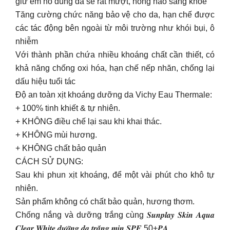
giữ em nó dùng da sẽ rất mượt, hồng hào sáng khoẻ
Tăng cường chức năng bảo vệ cho da, hạn chế được
các tác động bên ngoài từ môi trường như khói bụi, ô
nhiễm
Với thành phần chứa nhiều khoáng chất cần thiết, có
khả năng chống oxi hóa, hạn chế nếp nhăn, chống lại
dấu hiệu tuổi tác
Độ an toàn xịt khoáng dưỡng da Vichy Eau Thermale:
+ 100% tinh khiết & tự nhiên.
+ KHÔNG điều chế lại sau khi khai thác.
+ KHÔNG mùi hương.
+ KHÔNG chất bảo quản
CÁCH SỬ DỤNG:
Sau khi phun xịt khoáng, để một vài phút cho khô tự
nhiên.
Sản phẩm không có chất bảo quản, hương thơm.
Chống nắng và dưỡng trắng cùng 𝑺𝒖𝒏𝒑𝒍𝒂𝒚 𝑺𝒌𝒊𝒏 𝑨𝒒𝒖𝒂
𝑪𝒍𝒆𝒂𝒓 𝑾𝒉𝒊𝒕𝒆 𝒅𝒖̛𝒐̛̃𝒏𝒈 𝒅𝒂 𝒕𝒓𝒂̆́𝒏𝒈 𝒎𝒊̣𝒏 𝑺𝑷𝑭 50+𝑷𝑨