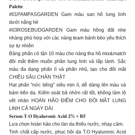
𝐏𝐚𝐥𝐞𝐭𝐭𝐞
#01PAMPASGARDEN Gam màu san hô lung linh
dưới nắng hè
#03ROSEBUDGARDEN Gam màu hồng đất nhẹ
nhàng phù hợp với các nàng team bánh bèo yêu thích
sự tự nhiên
Bảng phấn có tận 10 màu cho nàng tha hồ mix&match
đôi mắt thêm muôn phần lung linh và lấp lánh. Sắc
màu đa dạng phấn lì và phấn nhũ, tạo cho đôi mắt
CHIỀU SÂU CHÂN THẬT
Hạt phấn “nức tiếng” siêu mịn lì, dễ dàng lên màu và
bám trên da. Kiểm soát bã nhờn rất tốt, không làm lộ
vết nhăn HOÀN HẢO ĐIỂM CHO ĐÔI MẮT LUNG
LINH CẢ NGÀY DÀI
𝐒𝐞𝐫𝐮𝐦 𝐓.𝐎 𝐇𝐲𝐚𝐥𝐮𝐫𝐨𝐧𝐢𝐜 𝐀𝐜𝐢𝐝 𝟐% + 𝐁𝟓
Lựa chọn hoàn hảo cho làn da thiếu nước, nhạy cảm.
Tinh chất cấp nước, phục hồi da T.O Hyaluronic Acid