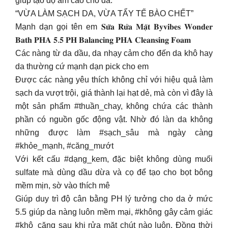
giúp tạo độ ẩm cao cho da.
“VỪA LÀM SẠCH DA, VỪA TẨY TẾ BÀO CHẾT”
Mạnh dạn gọi tên em 𝐒𝐮̛̃𝐚 𝐑𝐮̛̉𝐚 𝐌𝐚̣̆𝐭 𝐁𝐲𝐯𝐢𝐛𝐞𝐬 𝐖𝐨𝐧𝐝𝐞𝐫
𝐁𝐚𝐭𝐡 𝐏𝐇𝐀 𝟓.𝟓 𝐏𝐇 𝐁𝐚𝐥𝐚𝐧𝐜𝐢𝐧𝐠 𝐏𝐇𝐀 𝐂𝐥𝐞𝐚𝐧𝐬𝐢𝐧𝐠 𝐅𝐨𝐚𝐦
Các nàng từ da dầu, da nhạy cảm cho đến da khô hay
da thường cứ mạnh dạn pick cho em
Được các nàng yêu thích không chỉ với hiệu quả làm
sạch da vượt trội, giá thành lại hạt dẻ, mà còn vì đây là
một sản phẩm #thuần_chay, không chứa các thành
phần có nguồn gốc động vật. Nhờ đó làn da không
những được làm #sạch_sâu mà ngày càng
#khỏe_mạnh, #căng_mướt
Với kết cấu #dạng_kem, đặc biệt không dùng muối
sulfate mà dùng dầu dừa và cọ để tạo cho bọt bông
mềm mịn, sờ vào thích mê
Giúp duy trì độ cân bằng PH lý tưởng cho da ở mức
5.5 giúp da nàng luôn mềm mại, #không gây cảm giác
#khô_căng sau khi rửa mặt chút nào luôn. Đồng thời