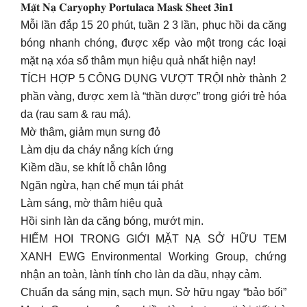
𝐌𝐚̣̆𝐭 𝐍𝐚̣ 𝐂𝐚𝐫𝐲𝐨𝐩𝐡𝐲 𝐏𝐨𝐫𝐭𝐮𝐥𝐚𝐜𝐚 𝐌𝐚𝐬𝐤 𝐒𝐡𝐞𝐞𝐭 𝟑𝐢𝐧𝟏
Mỗi lần đắp 15 20 phút, tuần 2 3 lần, phục hồi da căng
bóng nhanh chóng, được xếp vào một trong các loại
mặt nạ xóa sổ thâm mụn hiệu quả nhất hiện nay!
TÍCH HỢP 5 CÔNG DỤNG VƯỢT TRỘI nhờ thành 2
phần vàng, được xem là “thần dược” trong giới trẻ hóa
da (rau sam & rau má).
Mờ thâm, giảm mụn sưng đỏ
Làm dịu da cháy nắng kích ứng
Kiềm dầu, se khít lỗ chân lông
Ngăn ngừa, hạn chế mụn tái phát
Làm sáng, mờ thâm hiệu quả
Hồi sinh làn da căng bóng, mướt mịn.
HIẾM HOI TRONG GIỚI MẶT NẠ SỞ HỮU TEM
XANH EWG Environmental Working Group, chứng
nhận an toàn, lành tính cho làn da dầu, nhạy cảm.
Chuẩn da sáng mịn, sạch mụn. Sở hữu ngay “bảo bối”