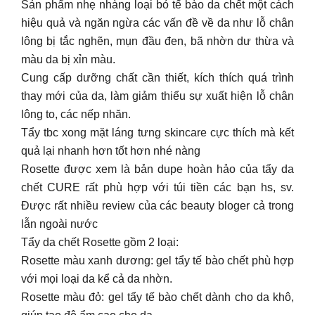
Sản phẩm nhẹ nhàng loại bỏ tế bào da chết một cách
hiệu quả và ngăn ngừa các vấn đề về da như lỗ chân
lông bị tắc nghẽn, mụn đầu đen, bã nhờn dư thừa và
màu da bị xỉn màu.
Cung cấp dưỡng chất cần thiết, kích thích quá trình
thay mới của da, làm giảm thiểu sự xuất hiện lỗ chân
lông to, các nếp nhăn.
Tẩy tbc xong mặt láng tưng skincare cực thích mà kết
quả lại nhanh hơn tốt hơn nhé nàng
Rosette được xem là bản dupe hoàn hảo của tẩy da
chết CURE rất phù hợp với túi tiền các bạn hs, sv.
Được rất nhiều review của các beauty bloger cả trong
lẫn ngoài nước
Tẩy da chết Rosette gồm 2 loại:
Rosette màu xanh dương: gel tẩy tế bào chết phù hợp
với mọi loại da kể cả da nhờn.
Rosette màu đỏ: gel tẩy tế bào chết dành cho da khô,