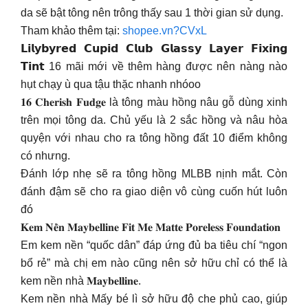
da sẽ bật tông nên trông thấy sau 1 thời gian sử dụng.
Tham khảo thêm tại:
shopee.vn?CVxL
𝗟𝗶𝗹𝘆𝗯𝘆𝗿𝗲𝗱 𝗖𝘂𝗽𝗶𝗱 𝗖𝗹𝘂𝗯 𝗚𝗹𝗮𝘀𝘀𝘆 𝗟𝗮𝘆𝗲𝗿 𝗙𝗶𝘅𝗶𝗻𝗴
𝗧𝗶𝗻𝘁 16 mãi mới về thêm hàng được nên nàng nào
hụt chạy ù qua tậu thặc nhanh nhóoo
𝟏𝟔 𝐂𝐡𝐞𝐫𝐢𝐬𝐡 𝐅𝐮𝐝𝐠𝐞 là tông màu hồng nâu gỗ dùng xinh
trên mọi tông da. Chủ yếu là 2 sắc hồng và nâu hòa
quyện với nhau cho ra tông hồng đất 10 điểm không
có nhưng.
Đánh lớp nhẹ sẽ ra tông hồng MLBB nịnh mắt. Còn
đánh đậm sẽ cho ra giao diện vô cùng cuốn hút luôn
đó
𝐊𝐞𝐦 𝐍𝐞̂̀𝐧 𝐌𝐚𝐲𝐛𝐞𝐥𝐥𝐢𝐧𝐞 𝐅𝐢𝐭 𝐌𝐞 𝐌𝐚𝐭𝐭𝐞 𝐏𝐨𝐫𝐞𝐥𝐞𝐬𝐬 𝐅𝐨𝐮𝐧𝐝𝐚𝐭𝐢𝐨𝐧
Em kem nền “quốc dân” đáp ứng đủ ba tiêu chí “ngon
bổ rẻ” mà chị em nào cũng nên sở hữu chỉ có thể là
kem nền nhà 𝐌𝐚𝐲𝐛𝐞𝐥𝐥𝐢𝐧𝐞.
Kem nền nhà Mấy bé lì sở hữu độ che phủ cao, giúp