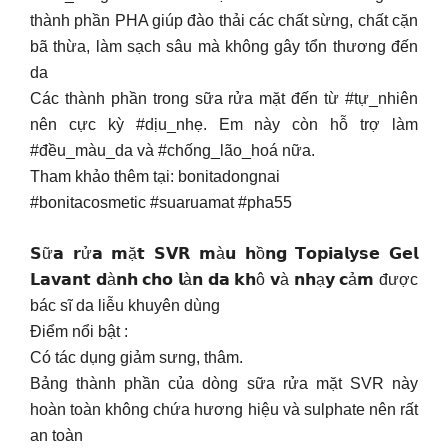
thành phần PHA giúp đào thải các chất sừng, chất cặn
bã thừa, làm sạch sâu mà không gây tổn thương đến
da
Các thành phần trong sữa rửa mặt đến từ #tự_nhiên
nên cực kỳ #dịu_nhẹ. Em này còn hỗ trợ làm
#đều_màu_da và #chống_lão_hoá nữa.
Tham khảo thêm tại: bonitadongnai
#bonitacosmetic #suaruamat #pha55
𝗦ữ𝗮 𝗿ử𝗮 𝗺ặ𝘁 𝗦𝗩𝗥 𝗺à𝘂 𝗵ồ𝗻𝗴 𝗧𝗼𝗽𝗶𝗮𝗹𝘆𝘀𝗲 𝗚𝗲𝗹
𝗟𝗮𝘃𝗮𝗻𝘁 𝗱à𝗻𝗵 𝗰𝗵𝗼 𝗹à𝗻 𝗱𝗮 𝗸𝗵ô 𝘃à 𝗻𝗵ạ𝘆 𝗰ả𝗺 được
bác sĩ da liễu khuyên dùng
Điểm nổi bật :
Có tác dụng giảm sưng, thâm.
Bảng thành phần của dòng sữa rửa mặt SVR này
hoàn toàn không chứa hương hiệu và sulphate nên rất
an toàn