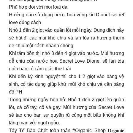
Phù hợp đối với mọi loại da
Hướng dẫn sử dụng nước hoa vùng kín Dionel secret
love đúng cách
Nhỏ 1 đến 2 giọt vào quần lót mỗi ngày. Dung dịch này
sẽ hút đi các mùi khó chịu và lan tỏa ra hương thơm
dễ chịu một cách nhanh chóng
Khi tắm bồn thì nhỏ 3 đến 4 giọt vào nước. Mùi hương
dễ chịu của nước hoa Secret Love Dionel sẽ lan tỏa
giúp bạn có cảm giác thư thái
Khi đến kỳ kinh nguyệt thì cho 1 2 giọt vào băng vệ
sinh, có tác dụng giúp khử mùi khó chịu và cân bằng
độ PH
Trong những ngày hẹn hò: Nhỏ 1 đến 2 giọt lên quần
lót, cả cổ tay, cổ vả gáy. Mùi hương của Secret Love
sẽ tạo cho bạn sự quyến rũ cùng một bầu không khí
lãng mạn với ngọt ngào.
Tẩy Tế Bào Chết toàn thân #Organic_Shop 𝐎𝐫𝐠𝐚𝐧𝐢𝐜