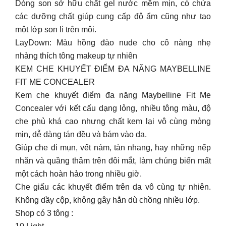
Dòng son sở hữu chất gel nước mềm mịn, có chứa
các dưỡng chất giúp cung cấp độ ẩm cũng như tạo
một lớp son lì trên môi.
LayDown: Màu hồng đào nude cho cô nàng nhẹ
nhàng thích tông makeup tự nhiên
KEM CHE KHUYẾT ĐIỂM ĐA NĂNG MAYBELLINE
FIT ME CONCEALER
Kem che khuyết điểm đa năng Maybelline Fit Me
Concealer với kết cấu dạng lỏng, nhiều tông màu, độ
che phủ khá cao nhưng chất kem lại vô cùng mỏng
mịn, dễ dàng tán đều và bám vào da.
Giúp che đi mụn, vết nám, tàn nhang, hay những nếp
nhăn và quầng thâm trên đôi mắt, làm chúng biến mất
một cách hoàn hảo trong nhiều giờ.
Che giấu các khuyết điểm trên da vô cùng tự nhiên.
Không dầy cộp, không gây hằn dù chồng nhiều lớp.
Shop có 3 tông :