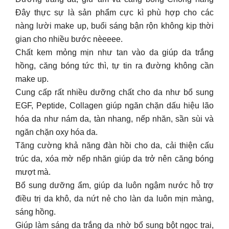
Đây thực sự là sản phẩm cực kì phù hợp cho các
nàng lười make up, buổi sáng bận rộn không kịp thời
gian cho nhiều bước nèeeee.
Chất kem mỏng mịn như tan vào da giúp da trắng
hồng, căng bóng tức thì, tự tin ra đường không cần
make up.
Cung cấp rất nhiều dưỡng chất cho da như bổ sung
EGF, Peptide, Collagen giúp ngăn chặn dấu hiệu lão
hóa da như nám da, tàn nhang, nếp nhăn, sần sùi và
ngăn chặn oxy hóa da.
Tăng cường khả năng đàn hồi cho da, cải thiện cấu
trúc da, xóa mờ nếp nhăn giúp da trở nên căng bóng
mượt mà.
Bổ sung dưỡng ẩm, giúp da luôn ngậm nước hỗ trợ
điều trị da khô, da nứt nẻ cho làn da luôn mịn màng,
sáng hồng.
Giúp làm sáng da trắng da nhờ bổ sung bột ngọc trai,