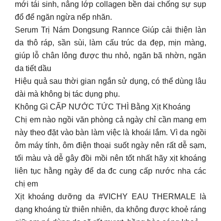
mới tái sinh, nâng lớp collagen bền dai chống sự sụp
đổ để ngăn ngừa nếp nhăn.
Serum Trị Nám Dongsung Rannce Giúp cải thiện làn
da thô ráp, sần sùi, làm cấu trúc da đẹp, mịn màng,
giúp lỗ chân lông được thu nhỏ, ngăn bã nhờn, ngăn
da tiết dầu
Hiệu quả sau thời gian ngắn sử dụng, có thể dùng lâu
dài mà không bị tác dụng phụ.
Không Gì CẤP NƯỚC TỨC THÌ Bằng Xịt Khoáng
Chị em nào ngồi văn phòng cả ngày chỉ cần mang em
này theo đặt vào bàn làm việc là khoái lắm. Vì da ngồi
ôm máy tính, ôm điện thoại suốt ngày nên rất dễ sạm,
tối màu và dễ gây đồi mồi nên tốt nhất hãy xịt khoáng
liên tục hằng ngày để da đc cung cấp nước nha các
chị em
Xịt khoáng dưỡng da #VICHY EAU THERMALE là
dạng khoáng từ thiên nhiên, da không được khoẻ ráng