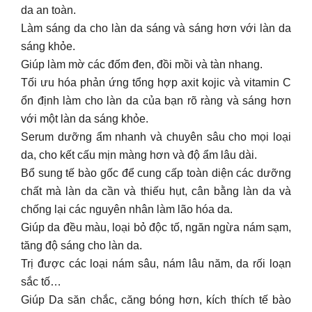
da an toàn.
Làm sáng da cho làn da sáng và sáng hơn với làn da
sáng khỏe.
Giúp làm mờ các đốm đen, đồi mồi và tàn nhang.
Tối ưu hóa phản ứng tổng hợp axit kojic và vitamin C
ổn định làm cho làn da của bạn rõ ràng và sáng hơn
với một làn da sáng khỏe.
Serum dưỡng ẩm nhanh và chuyên sâu cho mọi loại
da, cho kết cấu mịn màng hơn và độ ẩm lâu dài.
Bổ sung tế bào gốc để cung cấp toàn diện các dưỡng
chất mà làn da cần và thiếu hụt, cân bằng làn da và
chống lại các nguyên nhân làm lão hóa da.
Giúp da đều màu, loại bỏ độc tố, ngăn ngừa nám sạm,
tăng độ sáng cho làn da.
Trị được các loại nám sâu, nám lâu năm, da rối loạn
sắc tố…
Giúp Da săn chắc, căng bóng hơn, kích thích tế bào