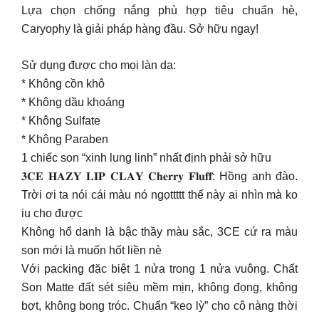
Lựa chọn chống nắng phù hợp tiêu chuẩn hè,
Caryophy là giải pháp hàng đầu. Sở hữu ngay!
Sử dụng được cho mọi làn da:
* Không cồn khô
* Không dầu khoáng
* Không Sulfate
* Không Paraben
1 chiếc son “xinh lung linh” nhất định phải sở hữu
𝟑𝐂𝐄 𝐇𝐀𝐙𝐘 𝐋𝐈𝐏 𝐂𝐋𝐀𝐘 𝐂𝐡𝐞𝐫𝐫𝐲 𝐅𝐥𝐮𝐟𝐟: Hồng anh đào.
Trời ơi ta nói cái màu nó ngọttttt thế này ai nhìn mà ko
iu cho được
Không hổ danh là bậc thầy màu sắc, 3CE cứ ra màu
son mới là muốn hốt liền nè
Với packing đặc biệt 1 nửa trong 1 nửa vuông. Chất
Son Matte đất sét siêu mềm mịn, không đọng, không
bợt, không bong tróc. Chuẩn “keo lỳ” cho cô nàng thời