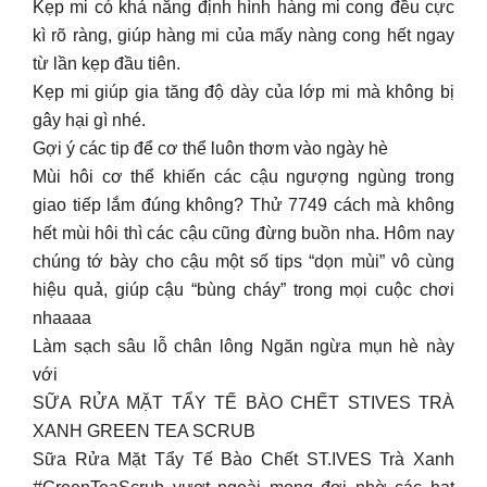
Kẹp mi có khả năng định hình hàng mi cong đều cực
kì rõ ràng, giúp hàng mi của mấy nàng cong hết ngay
từ lần kẹp đầu tiên.
Kẹp mi giúp gia tăng độ dày của lớp mi mà không bị
gây hại gì nhé.
Gợi ý các tip để cơ thể luôn thơm vào ngày hè
Mùi hôi cơ thể khiến các cậu ngượng ngùng trong
giao tiếp lắm đúng không? Thử 7749 cách mà không
hết mùi hôi thì các cậu cũng đừng buồn nha. Hôm nay
chúng tớ bày cho cậu một số tips “dọn mùi” vô cùng
hiệu quả, giúp cậu “bùng cháy” trong mọi cuộc chơi
nhaaaa
Làm sạch sâu lỗ chân lông Ngăn ngừa mụn hè này
với
SỮA RỬA MẶT TẨY TẾ BÀO CHẾT STIVES TRÀ
XANH GREEN TEA SCRUB
Sữa Rửa Mặt Tẩy Tế Bào Chết ST.IVES Trà Xanh