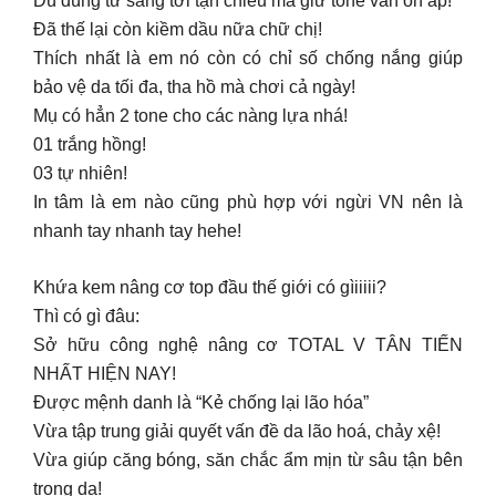
Dù dùng từ sáng tới tận chiều mà giữ tone vẫn ổn áp!
Đã thế lại còn kiềm dầu nữa chữ chị!
Thích nhất là em nó còn có chỉ số chống nắng giúp
bảo vệ da tối đa, tha hồ mà chơi cả ngày!
Mụ có hẳn 2 tone cho các nàng lựa nhá!
01 trắng hồng!
03 tự nhiên!
In tâm là em nào cũng phù hợp với ngừi VN nên là
nhanh tay nhanh tay hehe!
Khứa kem nâng cơ top đầu thế giới có gìiiiii?
Thì có gì đâu:
Sở hữu công nghệ nâng cơ TOTAL V TÂN TIẾN
NHẤT HIỆN NAY!
Được mệnh danh là “Kẻ chống lại lão hóa”
Vừa tập trung giải quyết vấn đề da lão hoá, chảy xệ!
Vừa giúp căng bóng, săn chắc ẩm mịn từ sâu tận bên
trong da!