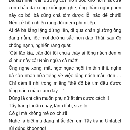
Bà tất nhiên vẫn đương cơn hờn dỗi, khổ nỗi nhà cửa
con cháu đã xong xuôi gọn ghẽ, ông thầm nghĩ phen
này có bói bà cũng chả tóm được lỗi nào để chửi!!
Nên cứ hồn nhiên rung đùi xiem phim tiếp.
Ai dè bà lẳng lặng đứng lên, đi qua chân giường ông
đang nằm, liếc một đường sắc hơn dao Thái, sau đó
chống nạnh, nghiến răng quát:
“Cái lão kia, trần đời tôi chưa thấy ai lông nách đen xì
xì như này cả! Nhìn ngứa cả mắt!”
Ông nghe xong, mặt ngơ ngác ngồi im thin thít, nghe
bà cằn nhằn nửa tiếng về việc lông nách màu đen …
Chỉ dám lí nhí trong miệng “thế đố bà tìm đâu được
lông nách màu cam đấy…”
Đúng là chỉ cần muốn phụ nữ ắt tìm được cách !!
Tẩy trang thuần chay, lành tính, size to
Có gì mà không mê cơ chứ!!
Nghe là biết mụ đang nhắc đến em Tẩy trang Unlabel
rùi đúng khoongg!