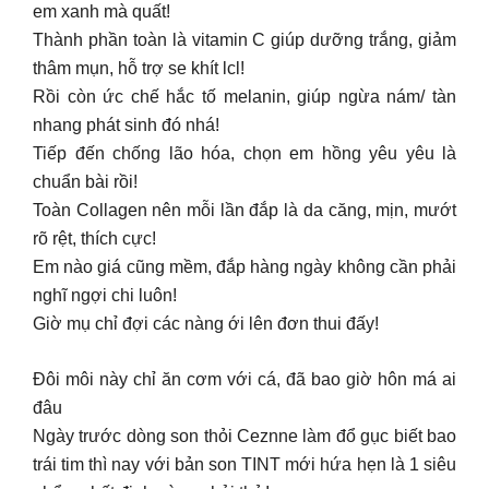
em xanh mà quất!
Thành phần toàn là vitamin C giúp dưỡng trắng, giảm
thâm mụn, hỗ trợ se khít lcl!
Rồi còn ức chế hắc tố melanin, giúp ngừa nám/ tàn
nhang phát sinh đó nhá!
Tiếp đến chống lão hóa, chọn em hồng yêu yêu là
chuẩn bài rồi!
Toàn Collagen nên mỗi lần đắp là da căng, mịn, mướt
rõ rệt, thích cực!
Em nào giá cũng mềm, đắp hàng ngày không cần phải
nghĩ ngợi chi luôn!
Giờ mụ chỉ đợi các nàng ới lên đơn thui đấy!
Đôi môi này chỉ ăn cơm với cá, đã bao giờ hôn má ai
đâu
Ngày trước dòng son thỏi Ceznne làm đổ gục biết bao
trái tim thì nay với bản son TINT mới hứa hẹn là 1 siêu