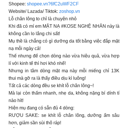
Shopee:
shopee.vn?6fC2uWF2CF
Website/ Lazada/ Tiktok:
zoshop.vn
Lỗ chân lông to chỉ là chuyện nhỏ
Khi đã có mí em MẶT NẠ #KOSE NGHỆ NHÂN này là
không cần lo lắng chi sất!
Mụ thề là chẳng có gì dưỡng da tốt bằng việc đắp mặt
nạ mỗi ngày cả!
Thế nhưng để chọn dòng nào vừa hiệu quả, vừa hợp
lí với kinh tế thì hơi khó nhể!
Nhưng in tâm dòng mặt mạ này mỗi miếng chỉ 13K
thui mà gỡ ra là thấy điều dịu kì luông!
Tất cả các dòng đều se khít lỗ chân lông~!
Mà lại còn thấm nhanh, nhẹ da, không nặng bí dính tí
nào hít!
Hiện mụ đang có sẵn đủ 4 dòng:
RƯỢU SAKE: se khít lỗ chân lông, dưỡng ẩm sâu
hơn, giảm sần sùi thô ráp!