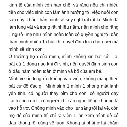
kinh tế của mình còn hạn chế, và rằng nếu chi nhiều
tiền cho việc sinh con làm ảnh hưởng tới việc nuôi con
sau này, chắc chắn mình sẽ suy nghĩ rất rất kĩ. Mình đã
làm lụng vất vả trong rất nhiều năm, nên mình cho rằng
1 người mẹ như mình hoàn toàn có quyền nghĩ tới bản
thân mình nhiều 1 chút khi quyết định lựa chọn nơi mà
mình sẽ sinh con.
Ở trường hợp của mình, mình không xin bất cứ 1 ai
bất cứ 1 đồng nào khi đi sinh, nên quyết định sinh con
ở đâu nằm hoàn toàn ở mình và bố của em bé.
Mình vỡ ối đi người không vào viện, không mang theo
bất cứ đồ đạc gì. Mình sinh 1 mình 1 phòng mát lạnh
yên tĩnh, có người thay bỉm cho con, có người dạy
cách cho con ti, có người chỉ cần nghe tiếng chuông là
vào hỗ trợ. Chồng mình vào chơi từ sáng tối lại về, còn
mẹ đẻ của mình thì chỉ ra viện 1 lần xem mình đẻ có
đau không rồi cũng về luôn. Không ai phải ở lại chăm