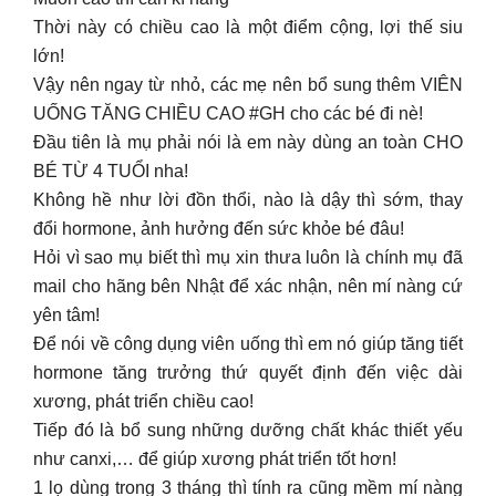
Thời này có chiều cao là một điểm cộng, lợi thế siu
lớn!
Vậy nên ngay từ nhỏ, các mẹ nên bổ sung thêm VIÊN
UỐNG TĂNG CHIỀU CAO #GH cho các bé đi nè!
Đầu tiên là mụ phải nói là em này dùng an toàn CHO
BÉ TỪ 4 TUỔI nha!
Không hề như lời đồn thổi, nào là dậy thì sớm, thay
đổi hormone, ảnh hưởng đến sức khỏe bé đâu!
Hỏi vì sao mụ biết thì mụ xin thưa luôn là chính mụ đã
mail cho hãng bên Nhật để xác nhận, nên mí nàng cứ
yên tâm!
Để nói về công dụng viên uống thì em nó giúp tăng tiết
hormone tăng trưởng thứ quyết định đến việc dài
xương, phát triển chiều cao!
Tiếp đó là bổ sung những dưỡng chất khác thiết yếu
như canxi,… để giúp xương phát triển tốt hơn!
1 lọ dùng trong 3 tháng thì tính ra cũng mềm mí nàng