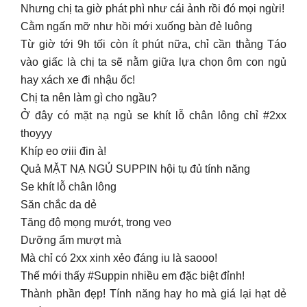
Nhưng chị ta giờ phát phì như cái ảnh rồi đó mọi ngừi!
Cằm ngấn mỡ như hồi mới xuống bàn đẻ luông
Từ giờ tới 9h tối còn ít phút nữa, chỉ cần thằng Táo
vào giấc là chị ta sẽ nằm giữa lựa chọn ôm con ngủ
hay xách xe đi nhậu ốc!
Chị ta nên làm gì cho ngầu?
Ở đây có mặt nạ ngủ se khít lỗ chân lông chỉ #2xx
thoyyy
Khíp eo ơiii đin à!
Quả MẶT NẠ NGỦ SUPPIN hội tụ đủ tính năng
Se khít lỗ chân lông
Săn chắc da dẻ
Tăng độ mọng mướt, trong veo
Dưỡng ẩm mượt mà
Mà chỉ có 2xx xinh xẻo đáng iu là saooo!
Thế mới thấy #Suppin nhiều em đặc biệt đỉnh!
Thành phần đẹp! Tính năng hay ho mà giá lại hạt dẻ