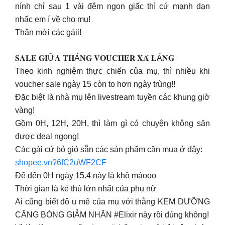
nính chỉ sau 1 vài đêm ngon giấc thì cứ mạnh dạn
nhấc em í về cho mụ!
Thân mời các gáii!
𝐒𝐀𝐋𝐄 𝐆𝐈Ữ𝐀 𝐓𝐇Á𝐍𝐆 𝐕𝐎𝐔𝐂𝐇𝐄𝐑 𝐗𝐀̉ 𝐋Á𝐍𝐆
Theo kinh nghiệm thực chiến của mụ, thì nhiều khi
voucher sale ngày 15 còn to hơn ngày trùng!!
Đặc biệt là nhà mụ lên livestream tuyền các khung giờ
vàng!
Gồm 0H, 12H, 20H, thì làm gì có chuyện không săn
được deal ngong!
Các gái cứ bỏ giỏ sẵn các sản phẩm cần mua ở đây:
shopee.vn?6fC2uWF2CF
Để đến 0H ngày 15.4 này là khô máooo
Thời gian là kẻ thù lớn nhất của phụ nữ
Ai cũng biết độ u mê của mụ với thằng KEM DƯỠNG
CĂNG BÓNG GIẢM NHĂN #Elixir này rồi đúng không!