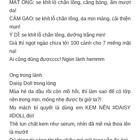
MẬT ONG: se khít lỗ chân lông, căng bóng, ẩm mượt
da!
CÁM GẠO: se khít lỗ chân lông, da mịn màng, cải thiện
mụn!
Ý DĨ: se khít lỗ chân lông, dưỡng trắng mịn!
Giá thì ngọt ngào chưa tới 100 cành cho 7 miếng mặt
nạ!
Ai cũng dùng đượcccc! Ngon lành hemmm
Ong trong lành
Daisy Doll trong lòng
Mùa hè da dầu rồi còn mồ hôi, thì làm sao để có lớp
nền trong mịn, mỏng nhẹ được bi giờ ta?!
Mụ mách bí quyết là dùng em KEM NỀN #DAISY
#DOLL điii!
Thề lun chất kem như serum, nhìn đã mê mà thoa lên
là mướt!