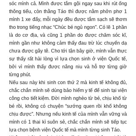
sóc mình cả. Mình được tắm gội ngay sau khi rút ống
thông tiểu, còn thằng Táo thì được nằm phởn phơ 1
mình 1 xe đẩy, mỗi ngày đều được tắm sạch sẽ thơm
tho trong tiếng nhạc “Chúc bé ngủ ngon”. Có lẽ 1 phần
là do cơ địa, và cũng 1 phần do được chăm sóc kĩ,
mình gần như không cảm thấy đau trừ lúc chuyển dạ
chưa được gây tê. Cho tới tận bây giờ, mình vẫn thực
sự thấy rất hài lòng vì lựa chọn sinh ở viện Quốc tế,
bởi vì mình thấy được nâng niu và hỗ trợ từng giờ
từng phút.
Nếu sau này khi sinh con thứ 2 mà kinh tế không đủ,
chắc chắn mình sẽ dùng bảo hiểm y tế để sinh tại viện
công cho tiết kiệm. Đời mình nghèo từ bé, chịu khổ từ
bé rồi, không có chuyện “sướng quen rồi khổ không
chịu được”. Nhưng nếu kinh tế của mình vẫn vững và
mình có 1 thai kì suôn sẻ, chắc chắn mình sẽ tiếp tục
lựa chọn bệnh viện Quốc tế mà mình từng sinh Táo.