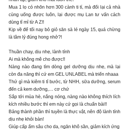
Mua 1 lọ có nhõn hơn 300 cành ti tí, mà đổi lại cả nhà
cùng uống được luôn, lại được mụ Lan tư vấn cách
dùng tỉ mỉ từ A Z!!
Kịp về để tối nay bỏ giỏ săn sà lé ngày 15, quá chừng
là tâm lý đúng hong nhở?!
Thuần chay, dịu nhẹ, lành tính
Ai mà không mê cho được!!
Nàng nào đang tìm dòng gel dưỡng dịu nhẹ, mà lại
còn đa năng thì cứ em GEL UNLABEL mà triển nhaaa
Thứ gì mà kiêm ti tỉ bước, từ NHH, sữa dưỡng, serum
đến cả kem dưỡng,… cơ chứ
Sắp tới mùa hè, nắng nóng, nàng nào không thích lích
kích nhiều bước thì em này cứ gọi là chuẩn bài!!
Bảng thành phần thì tuyền là thực vật, nên độ lành tính
dịu nhẹ khỏi bàn!
Giúp cấp ẩm sâu cho da, ngăn khô sần, giảm kích ứng