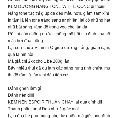
KEM DƯỠNG NÂNG TONE WHITE CONC đi thôiii!!
Nâng tone tức thì giúp da đều màu hơn, giảm sạm xỉn!
In tâm là lên tone trắng sáng tự nhiên, lại có những hạt
nhũ bắt sáng, tăng độ trong veo cho làn da
Rồi lại còn chống nước, chống mồ hôi siu đỉnh, tha hồ
mà chơi đùa luông
Lại còn chứa Vitamin C giúp dưỡng trắng, giảm sạm,
quá là hịn hò!
Mà giá chỉ 2xx cho 1 bé 200g lận
Bấy nhiêu thui đã đủ làm các nàng rung rinh chửa, mụ
thì đổ rầm từ lần test đầu tiên cơ
Đánh ghen làm gì
Đánh nền điiii
KEM NỀN ESPOIR THUẦN CHAY lại quá đỉnh đi!
Thành phần lành! Đẹp như 1 giấc mơ!
Lại còn che phủ mỏng nhẹ, tự nhiên mà giữ tone đỉnh