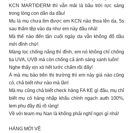
KCN MARTIDERM thì vẫn mãi là bầu trời rực sáng
trong lòng con dân da dầu!
Mụ là mụ chưa tìm được em KCN nào thoa lên da, 5s
sau thấm tệp vào da như em này đâu nhá!
Mà thế nào đến tận cuối ngày da vẫn không đổ dầu
mới đỉnh chứ!
Màng lọc chống nắng thì đỉnh, em nó không chỉ chống
tia UVA, UVB mà còn chống cả ánh sáng xanh luôn!
Nghe thấy xịn xò hết lước chấm rồi đấy!
À mà mụ bào trên thị trường thì em này giá nào cũng
có, chả biết như nào mà lần!
Mà mụ cũng chả biết check hàng FA KE gì đâu, mụ chỉ
biết mụ có hàng nhập khẩu chính ngạch auth 100%,
tem phụ đầy đủ rõ ràng!
Về với team mụ Nan là không phải nghĩ ngợi gì nhá!
HÀNG MỚI VỀ