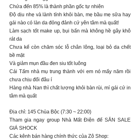
Chứa đến 85% là thành phần gốc tự nhiên
Độ dịu nhẹ và lành tính khỏi bàn, mẹ bầu mẹ sữa hay
gái nào có làn da đỏng đảnh cứ yên tâm mà quất!
Làm sạch tốt make up, bụi bẩn mà không hề gây khô
rát da
Chưa kể còn chăm sóc lỗ chân lông, loại bỏ da chết
bề mặt
Và giảm mụn đầu đen siu tốt luông
Cái Tấm nhà mụ trung thành với em nó mấy năm rồi
chưa chịu đổi đâu í
Hàng nhà Nan thì chất lượng khỏi bàn rùi, mí gái cứ in
tâm mà quất
Địa chỉ: 145 Chùa Bộc (7:30 ~ 22:00)
Tham gia ngay group Nhà Mất Điện để SĂN SALE
GIÁ SHOCK
Các kênh bán hàng chính thức của Zô Shop: