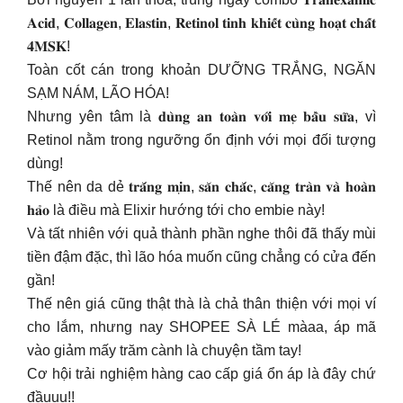
𝐀𝐜𝐢𝐝, 𝐂𝐨𝐥𝐥𝐚𝐠𝐞𝐧, 𝐄𝐥𝐚𝐬𝐭𝐢𝐧, 𝐑𝐞𝐭𝐢𝐧𝐨𝐥 𝐭𝐢𝐧𝐡 𝐤𝐡𝐢𝐞̂́𝐭 𝐜𝐮̀𝐧𝐠 𝐡𝐨𝐚̣𝐭 𝐜𝐡𝐚̂́𝐭
𝟒𝐌𝐒𝐊!
Toàn cốt cán trong khoản DƯỠNG TRẮNG, NGĂN
SẠM NÁM, LÃO HÓA!
Nhưng yên tâm là 𝐝𝐮̀𝐧𝐠 𝐚𝐧 𝐭𝐨𝐚̀𝐧 𝐯𝐨̛́𝐢 𝐦𝐞̣ 𝐛𝐚̂̀𝐮 𝐬𝐮̛̃𝐚, vì
Retinol nằm trong ngưỡng ổn định với mọi đối tượng
dùng!
Thế nên da dẻ 𝐭𝐫𝐚̆́𝐧𝐠 𝐦𝐢̣𝐧, 𝐬𝐚̆𝐧 𝐜𝐡𝐚̆́𝐜, 𝐜𝐚̆𝐧𝐠 𝐭𝐫𝐚̀𝐧 𝐯𝐚̀ 𝐡𝐨𝐚̀𝐧
𝐡𝐚̉𝐨 là điều mà Elixir hướng tới cho embie này!
Và tất nhiên với quả thành phần nghe thôi đã thấy mùi
tiền đậm đặc, thì lão hóa muốn cũng chẳng có cửa đến
gần!
Thế nên giá cũng thật thà là chả thân thiện với mọi ví
cho lắm, nhưng nay SHOPEE SÀ LÉ màaa, áp mã
vào giảm mấy trăm cành là chuyện tầm tay!
Cơ hội trải nghiệm hàng cao cấp giá ổn áp là đây chứ
đầuuu!!