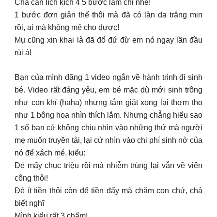
Chả cần lích kích 4 5 bước làm chi nhề!
1 bước đơn giản thế thôi mà đã có làn da trắng mịn
rồi, ai mà không mê cho được!
Mụ cũng xin khai là đã đổ đứ đừ em nó ngay lần đầu
rùi á!
Bạn của mình đăng 1 video ngắn về hành trình đi sinh
bé. Video rất đáng yêu, em bé mặc dù mới sinh trông
như con khỉ (haha) nhưng tắm giặt xong lại thơm tho
như 1 bông hoa nhìn thích lắm. Nhưng chẳng hiểu sao
1 số bạn cứ không chịu nhìn vào những thứ mà người
mẹ muốn truyền tải, lại cứ nhìn vào chi phí sinh nở của
nó để xách mé, kiểu:
Đẻ mấy chục triệu rồi mà nhiễm trùng lại vẫn về viện
công thôi!
Đẻ ít tiền thôi còn để tiền đấy mà chăm con chứ, chả
biết nghĩ
Mình kiểu rất 3 chấm!