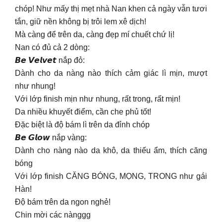
chóp! Như mấy thị mẹt nhà Nan khen cả ngày vẫn tươi
tắn, giữ nền không bị trôi lem xê dịch!
Mà càng để trên da, càng đẹp mí chuết chứ lị!
Nan có đủ cả 2 dòng:
𝘽𝙚 𝙑𝙚𝙡𝙫𝙚𝙩 nắp đỏ:
Dành cho da nàng nào thích cảm giác lì mịn, mượt
như nhung!
Với lớp finish mịn như nhung, rất trong, rất mịn!
Da nhiều khuyết điểm, cần che phủ tốt!
Đặc biệt là độ bám lì trên da đỉnh chóp
𝘽𝙚 𝙂𝙡𝙤𝙬 nắp vàng:
Dành cho nàng nào da khô, da thiếu ẩm, thích căng
bóng
Với lớp finish CĂNG BÓNG, MỌNG, TRONG như gái
Hàn!
Độ bám trên da ngon nghẻ!
Chin mời các nànggg