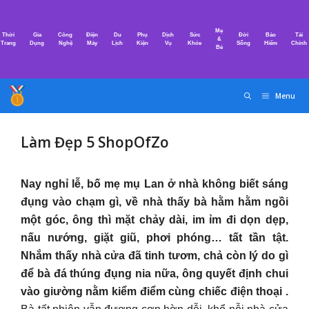
Chuyển
đến
Mẹ
Thời
Gia
Công
Điện
Du
Phụ
Dịch
Sức
Đời
Bảo
Tài
nội
&
Trang
Dụng
Nghệ
Máy
Lịch
Kiện
Vụ
Khỏe
Sống
Hiểm
Chính
Bé
dung
Menu
Làm Đẹp 5 ShopOfZo
Nay nghỉ lễ, bố mẹ mụ Lan ở nhà không biết sáng
đụng vào chạm gì, về nhà thấy bà hằm hằm ngồi
một góc, ông thì mặt chảy dài, im ỉm đi dọn dẹp,
nấu nướng, giặt giũ, phơi phóng… tất tần tật.
Nhắm thấy nhà cửa đã tinh tươm, chả còn lý do gì
để bà đá thúng đụng nia nữa, ông quyết định chui
vào giường nằm kiểm điểm cùng chiếc điện thoại .