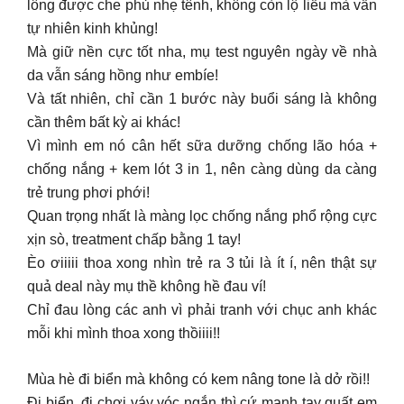
lông được che phủ nhẹ tênh, không còn lộ liễu mà vẫn
tự nhiên kinh khủng!
Mà giữ nền cực tốt nha, mụ test nguyên ngày về nhà
da vẫn sáng hồng như embíe!
Và tất nhiên, chỉ cần 1 bước này buổi sáng là không
cần thêm bất kỳ ai khác!
Vì mình em nó cân hết sữa dưỡng chống lão hóa +
chống nắng + kem lót 3 in 1, nên càng dùng da càng
trẻ trung phơi phới!
Quan trọng nhất là màng lọc chống nắng phổ rộng cực
xịn sò, treatment chấp bằng 1 tay!
Èo ơiiiii thoa xong nhìn trẻ ra 3 tủi là ít í, nên thật sự
quả deal này mụ thề không hề đau ví!
Chỉ đau lòng các anh vì phải tranh với chục anh khác
mỗi khi mình thoa xong thồiiii!!
Mùa hè đi biển mà không có kem nâng tone là dở rồi!!
Đi biển, đi chơi váy vóc ngắn thì cứ mạnh tay quất em