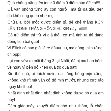
Quả chống nắng lên tone 0 điểm 0 điểm nào để chê!!
Cả văn phòng từng ấy con người, mà từ da dầu đến
da khô cong queo như mụ!
Chửa ai bới móc được điểm gì, để chê thằng KCN
LÊN TONE TRẮNG HỒNG ELIXIR này hítttt!!
Có trừ điểm thì trừ vì giá thôi, cơ mà tính ra thì đáng
đồng tiền bát gạo!
Vì Elixir có bao giờ là rẻ đâuuuuu, mà dùng thì sướng,
chịppp!!
Lại còn vừa ra mắt tháng 3 tại Nhật, đã bị mụ Lan bếch
về ngay vì bên đó khen quá trò quá đấtt!
Xin thề nhá, ai thích nước da trắng hồng mịn căng,
không khô rít mà vẫn có độ mịn mướt, nhưng cực ráo
ngay khi thoa!
Nhất định nhất định nhất định không được bỏ qua em
này!
Cảm giác mấy khuyết điểm nhỏ như thâm, lỗ chân