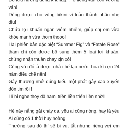
vấn!
Dùng được cho vùng bikini vì toàn thành phần nhẹ
dịu!
Chứa lợi khuẩn ngăn viêm nhiễm, giúp chị em vừa
khỏe mạnh vừa thơm thooo!
Hai phiên bản đặc biệt “Summer Fig” và “Fatale Rose”
thậm chí còn được bổ sung thêm 5 loại lợi khuẩn,
chứng nhận thuần chay xịn xò!
Cùng với đó là được nhà chế tạo nước hoa kì cựu 24
năm điều chế nên!
Gây thương nhớ đúng kiểu một phát gây xao xuyến
đốn tim rồi !
Hí hí nghe thoy đã ham, triền liền triển liền nhờ!!
Hè này nắng gắt cháy da, yêu ai cũng nóng, hay là yêu
Ai cũng có 1 thời huy hoàng!
Thường sau đó thì sẽ bị vụt tắt nhưng riêng với em