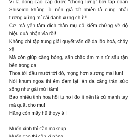
Vì là dòng cao cấp được “chống lưng” bởi tập đoàn
Shiseido khủng lồ, nên giá tất nhiên là cũng phải
tương xứng mí cái danh xưng chứ !!
Cơ mà yên tâm đích thân mụ đã kiểm chứng về độ
hiệu quả nhận vìa rồi!
Không chỉ tập trung giải quyết vấn đề da lão hoá, chảy
xệ!
Mà còn giúp căng bóng, săn chắc ẩm mịn từ sâu tận
bên trong da!
Thoa tới đâu mướt tới đó, mọng hơn sương mai lun!
Nói khum ngoa thì ẻm đem lại làn da căng tràn sức
sống như gái mừi tám!
Bao nhiêu tinh hoa hội tụ nơi đơiii nên là cứ mạnh tay
mà quất cho mụ!
Hãng còn mấy hũ thoyy á !
Muốn xinh thì cần makeup
Muốn cao thì cần kĩ năng