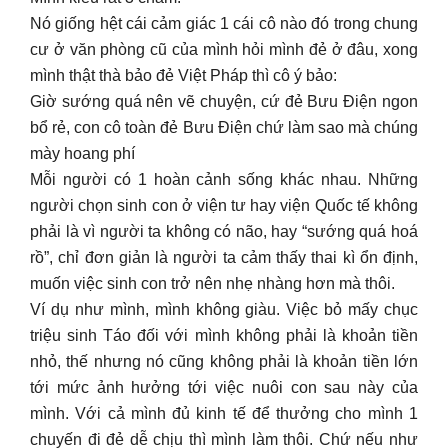
Nó giống hệt cái cảm giác 1 cái cô nào đó trong chung
cư ở văn phòng cũ của mình hỏi mình đẻ ở đâu, xong
mình thật thà bảo đẻ Việt Pháp thì cô ý bảo:
Giờ sướng quá nên vẽ chuyện, cứ đẻ Bưu Điện ngon
bổ rẻ, con cô toàn đẻ Bưu Điện chứ làm sao mà chúng
mày hoang phí
Mỗi người có 1 hoàn cảnh sống khác nhau. Những
người chọn sinh con ở viện tư hay viện Quốc tế không
phải là vì người ta không có não, hay “sướng quá hoá
rồ”, chỉ đơn giản là người ta cảm thấy thai kì ổn định,
muốn việc sinh con trở nên nhẹ nhàng hơn mà thôi.
Ví dụ như mình, mình không giàu. Việc bỏ mấy chục
triệu sinh Táo đối với mình không phải là khoản tiền
nhỏ, thế nhưng nó cũng không phải là khoản tiền lớn
tới mức ảnh hưởng tới việc nuôi con sau này của
mình. Với cả mình đủ kinh tế để thưởng cho mình 1
chuyến đi đẻ dễ chịu thì mình làm thôi. Chứ nếu như