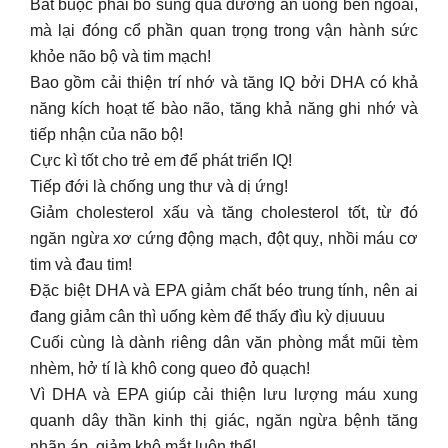
Bắt buộc phải bổ sung qua đường ăn uống bên ngoài,
mà lại đóng cổ phần quan trọng trong vận hành sức
khỏe não bộ và tim mạch!
Bao gồm cải thiện trí nhớ và tăng IQ bởi DHA có khả
năng kích hoạt tế bào não, tăng khả năng ghi nhớ và
tiếp nhận của não bộ!
Cực kì tốt cho trẻ em để phát triển IQ!
Tiếp đới là chống ung thư và dị ứng!
Giảm cholesterol xấu và tăng cholesterol tốt, từ đó
ngăn ngừa xơ cứng động mạch, đột quỵ, nhồi máu cơ
tim và đau tim!
Đặc biệt DHA và EPA giảm chất béo trung tính, nên ai
đang giảm cân thì uống kèm để thấy đìu kỳ dịuuuu
Cuối cùng là dành riêng dân văn phòng mắt mũi tèm
nhèm, hở tí là khô cong queo đỏ quạch!
Vì DHA và EPA giúp cải thiện lưu lượng máu xung
quanh dây thần kinh thị giác, ngăn ngừa bệnh tăng
nhãn áp, giảm khô mắt luôn thể!