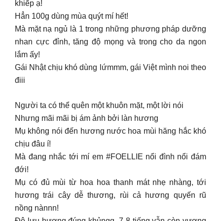
khiếp ạ!
Hẳn 100g dùng mùa quýt mí hết!
Mà mặt nạ ngủ là 1 trong những phương pháp dưỡng
nhan cực đỉnh, tăng độ mọng và trong cho da ngon
lắm ấy!
Gái Nhật chịu khó dùng lứmmm, gái Việt mình noi theo
điii
Người ta có thể quên một khuôn mặt, một lời nói
Nhưng mãi mãi bị ám ảnh bởi làn hương
Mụ không nói đến hương nước hoa mùi hăng hắc khó
chịu đâu í!
Mà đang nhắc tới mí em #FOELLIE nổi đình nổi đám
đới!
Mụ có đủ mùi từ hoa hoa thanh mát nhẹ nhàng, tới
hương trái cây dễ thương, rùi cả hương quyến rũ
nồng nànnn!
Độ lưu hương đúng khủngg, 7 8 tiếng vẫn còn vương