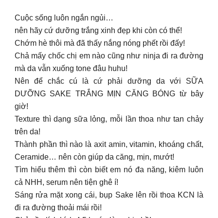
Cuộc sống luôn ngắn ngủi…
nên hãy cứ dưỡng trắng xinh đẹp khi còn có thể!
Chớm hè thôi mà đã thấy nắng nóng phết rồi đấy!
Chả mấy chốc chị em nào cũng như ninja đi ra đường
mà da vẫn xuống tone đâu huhu!
Nên để chắc cú là cứ phải dưỡng da với SỮA
DƯỠNG SAKE TRẮNG MỊN CĂNG BÓNG từ bây
giờ!
Texture thì dạng sữa lỏng, mỗi lần thoa như tan chảy
trên da!
Thành phần thì nào là axit amin, vitamin, khoáng chất,
Ceramide… nên còn giúp da căng, mịn, mướt!
Tìm hiểu thêm thì còn biết em nó đa năng, kiêm luôn
cả NHH, serum nên tiện ghê í!
Sáng rửa mặt xong cái, bụp Sake lên rồi thoa KCN là
đi ra đường thoải mái rồi!