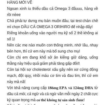
HÀNG MỚI VỀ
Ngoan xinh iu thiếu dầu cá Omega 3 đâuuu, hàng về
rồi nèee
Chả phải tự dưng mụ bán muộn đâu, tại test chán chê
mí chọn DẦU CÁ OMEGA 3 ORIHIRO để nhập đấy!
Riêng khoản uống vào người mụ kỹ số 2 thề không ai
số 1!
Nên các mẹ nào muốn con thông minh, nhớ lâu, nhạy
bén hơn, thì cứ em này mà bổ sung cho mụ!
Còn chị em đang khổ sở ăn kiêng giữ dáng, uống
thằng này hiệu quả giảm phải tăng gấp đôi!!
Còn lại hội sợ cholesterol xấu gây nên xơ cứng động
mạch, đột quỵ, nhồi máu cơ tim và đau tim, thì cứ em
này mà nã!
Với khả năng cung cấp 𝟏𝟖𝟔𝐦𝐠 𝐄𝐏𝐀 𝐯𝐚̀ 𝟏𝟐𝟒𝐦𝐠 𝐃𝐇𝐀 từ
dầu cá mòi, cá ngừ và cá ngừ vằn mỗi ngày 2 chất cực
kỳ quan trọng mà 𝐜𝐨̛ 𝐭𝐡𝐞̂̉ 𝐤𝐡𝐨̂𝐧𝐠 𝐭𝐮̛̣ 𝐬𝐚̉𝐧 𝐬𝐢𝐧𝐡 đ𝐮̛𝐨̛̣𝐜!