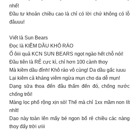
nhể!
Đầu tư khoản chiều cao là chỉ có lời chứ không có lỗ
đâuuu!
Viết là Sun Bears
Đọc là KIỀM DẦU KHÔ RÁO
Ổ ôiii quả KCN SUN BEARS ngọt ngào hết chỗ nói!
Đầu tiên là RẺ cực kì, chỉ hơn 100 cành thoy
Mà kiềm dầu đỉnh! Khô ráo vô cùng! Da dầu gấc iuuu
Lại kiêm cả kháng viêm ngừa mụn cho da dễ mụn!
Dạng sữa thoa đến đâu thấm đến đó, chống nước
chống trôi!
Màng lọc phổ rộng xịn sò! Thế mà chỉ 1xx mầm non lít
nhít!
Dạo này toàn lên mấy bé ngon bổ rẻ chiều các nàng
thoy đấy trời ưiii