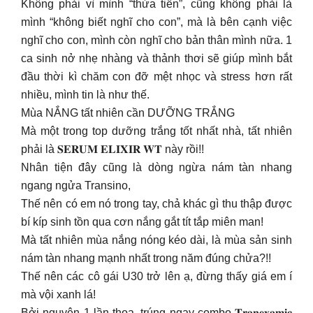
Không phải vì mình “thừa tiền”, cũng không phải là
mình “không biết nghĩ cho con”, mà là bên cạnh việc
nghĩ cho con, mình còn nghĩ cho bản thân mình nữa. 1
ca sinh nở nhẹ nhàng và thảnh thơi sẽ giúp mình bắt
đầu thời kì chăm con đỡ mệt nhọc và stress hơn rất
nhiều, mình tin là như thế.
Mùa NẮNG tất nhiên cần DƯỠNG TRẮNG
Mà một trong top dưỡng trắng tốt nhất nhà, tất nhiên
phải là 𝐒𝐄𝐑𝐔𝐌 𝐄𝐋𝐈𝐗𝐈𝐑 𝐖𝐓 này rồi!!
Nhân tiện đây cũng là dòng ngừa nám tàn nhang
ngang ngửa Transino,
Thế nên có em nó trong tay, chả khác gì thu thập được
bí kíp sinh tồn qua cơn nắng gắt tít tắp miên man!
Mà tất nhiên mùa nắng nóng kéo dài, là mùa sản sinh
nám tàn nhang mạnh nhất trong năm đúng chửa?!!
Thế nên các cô gái U30 trở lên ạ, đừng thấy giá em í
mà vội xanh lá!
Bởi nguyên 1 lần thoa, trúng ngay combo 𝐓𝐫𝐚𝐧𝐞𝐱𝐚𝐦𝐢𝐜