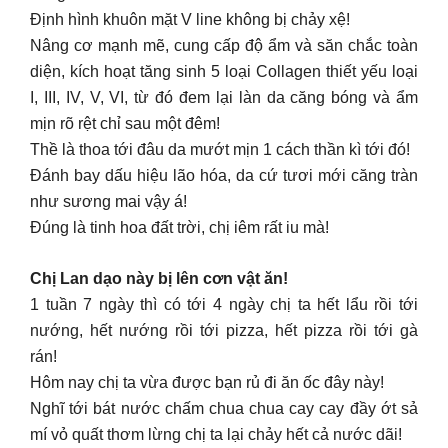
Định hình khuôn mặt V line không bị chảy xệ!
Nâng cơ mạnh mẽ, cung cấp độ ẩm và săn chắc toàn
diện, kích hoạt tăng sinh 5 loại Collagen thiết yếu loại
I, III, IV, V, VI, từ đó đem lại làn da căng bóng và ẩm
mịn rõ rệt chỉ sau một đêm!
Thề là thoa tới đâu da mướt mịn 1 cách thần kì tới đó!
Đánh bay dấu hiệu lão hóa, da cứ tươi mới căng tràn
như sương mai vậy á!
Đúng là tinh hoa đất trời, chị iêm rất iu mà!
Chị Lan dạo này bị lên cơn vật ăn!
1 tuần 7 ngày thì có tới 4 ngày chị ta hết lẩu rồi tới
nướng, hết nướng rồi tới pizza, hết pizza rồi tới gà
rán!
Hôm nay chị ta vừa được bạn rủ đi ăn ốc đây này!
Nghĩ tới bát nước chấm chua chua cay cay đầy ớt sả
mí vỏ quất thơm lừng chị ta lại chảy hết cả nước dãi!