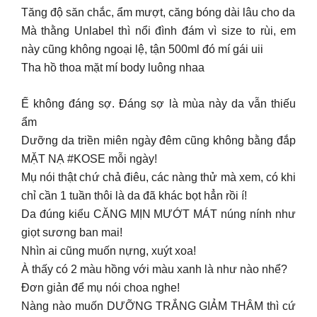
Tăng độ săn chắc, ẩm mượt, căng bóng dài lâu cho da
Mà thằng Unlabel thì nổi đình đám vì size to rùi, em
này cũng không ngoại lệ, tận 500ml đó mí gái uii
Tha hồ thoa mặt mí body luông nhaa
Ế không đáng sợ. Đáng sợ là mùa này da vẫn thiếu
ẩm
Dưỡng da triền miên ngày đêm cũng không bằng đắp
MẶT NẠ #KOSE mỗi ngày!
Mụ nói thật chứ chả điêu, các nàng thử mà xem, có khi
chỉ cần 1 tuần thôi là da đã khác bọt hẳn rồi í!
Da đúng kiểu CĂNG MỊN MƯỚT MÁT núng nính như
giọt sương ban mai!
Nhìn ai cũng muốn nựng, xuýt xoa!
À thấy có 2 màu hồng với màu xanh là như nào nhể?
Đơn giản để mụ nói choa nghe!
Nàng nào muốn DƯỠNG TRẮNG GIẢM THÂM thì cứ