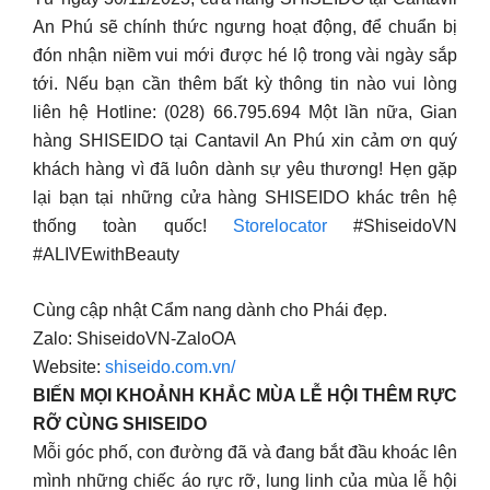
An Phú sẽ chính thức ngưng hoạt động, để chuẩn bị
đón nhận niềm vui mới được hé lộ trong vài ngày sắp
tới. Nếu bạn cần thêm bất kỳ thông tin nào vui lòng
liên hệ Hotline: (028) 66.795.694 Một lần nữa, Gian
hàng SHISEIDO tại Cantavil An Phú xin cảm ơn quý
khách hàng vì đã luôn dành sự yêu thương! Hẹn gặp
lại bạn tại những cửa hàng SHISEIDO khác trên hệ
thống toàn quốc!
Storelocator
#ShiseidoVN
#ALIVEwithBeauty
Cùng cập nhật Cẩm nang dành cho Phái đẹp.
Zalo: ShiseidoVN-ZaloOA
Website:
shiseido.com.vn/
BIẾN MỌI KHOẢNH KHẮC MÙA LỄ HỘI THÊM RỰC
RỠ CÙNG SHISEIDO
Mỗi góc phố, con đường đã và đang bắt đầu khoác lên
mình những chiếc áo rực rỡ, lung linh của mùa lễ hội