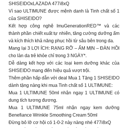
SHISEIDOxLAZADA 477i8xQ
Vì sao ULTIMUNE được mệnh danh là Tinh chất số 1
của SHISEIDO?
Kết hợp công nghệ ImuGenerationRED™ và các
thành phần chiết xuất tự nhiên, tăng cường dưỡng ẩm
và kích thích khả năng phục hồi từ sâu bên trong da.
Mang lại 3 LỢI ÍCH: RẠNG RỠ – ẨM MỊN – ĐÀN HỒI
cho làn da trẻ khỏe chỉ trong 3 NGÀY*.
Dễ dàng kết hợp với các loại kem dưỡng khác của
SHISEIDO mang đến hiệu quả vượt trội.
Thêm phần hấp dẫn với deal Mua 1 Tặng 1 SHISEIDO
dành tặng nàng khi mua Tinh chất số 1 ULTIMUNE:
Mua 1 ULTIMUNE 50ml nhận ngay 1 ULTIMUNE có
dung tích tương đương.
Mua 1 ULTIMUNE 75ml nhận ngay kem dưỡng
Benefiance Wrinkle Smoothing Cream 50ml
Đừng bỏ lỡ cơ hội có 1-0-2 này nàng nhé 477i8xQ