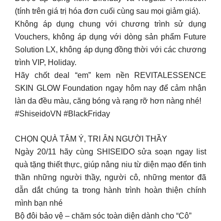
(tính trên giá trị hóa đơn cuối cùng sau mọi giảm giá).
Không áp dụng chung với chương trình sử dụng
Vouchers, không áp dụng với dòng sản phẩm Future
Solution LX, không áp dụng đồng thời với các chương
trình VIP, Holiday.
Hãy chốt deal “em” kem nền REVITALESSENCE
SKIN GLOW Foundation ngay hôm nay để cảm nhận
làn da đều màu, căng bóng và rạng rỡ hơn nàng nhé!
#ShiseidoVN #BlackFriday
CHỌN QUÀ TÂM Ý, TRI ÂN NGƯỜI THẦY
Ngày 20/11 hãy cùng SHISEIDO sửa soạn ngay list
quà tặng thiết thực, giúp nâng niu từ diện mạo đến tinh
thần những người thầy, người cô, những mentor đã
dẫn dắt chúng ta trong hành trình hoàn thiện chính
mình bạn nhé
Bộ đôi bảo vệ – chăm sóc toàn diện dành cho “Cô”