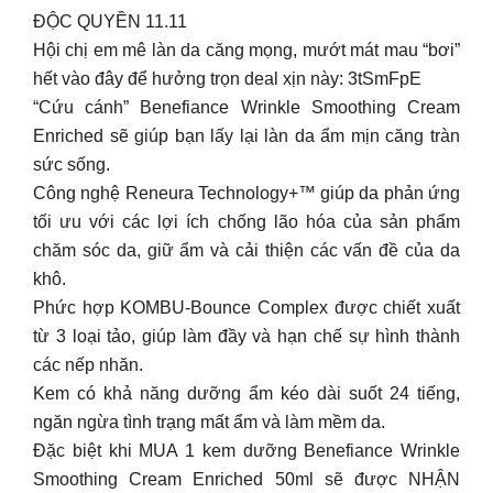
ĐỘC QUYỀN 11.11
Hội chị em mê làn da căng mọng, mướt mát mau “bơi”
hết vào đây để hưởng trọn deal xịn này: 3tSmFpE
“Cứu cánh” Benefiance Wrinkle Smoothing Cream
Enriched sẽ giúp bạn lấy lại làn da ẩm mịn căng tràn
sức sống.
Công nghệ Reneura Technology+™ giúp da phản ứng
tối ưu với các lợi ích chống lão hóa của sản phẩm
chăm sóc da, giữ ẩm và cải thiện các vấn đề của da
khô.
Phức hợp KOMBU-Bounce Complex được chiết xuất
từ 3 loại tảo, giúp làm đầy và hạn chế sự hình thành
các nếp nhăn.
Kem có khả năng dưỡng ẩm kéo dài suốt 24 tiếng,
ngăn ngừa tình trạng mất ẩm và làm mềm da.
Đặc biệt khi MUA 1 kem dưỡng Benefiance Wrinkle
Smoothing Cream Enriched 50ml sẽ được NHẬN