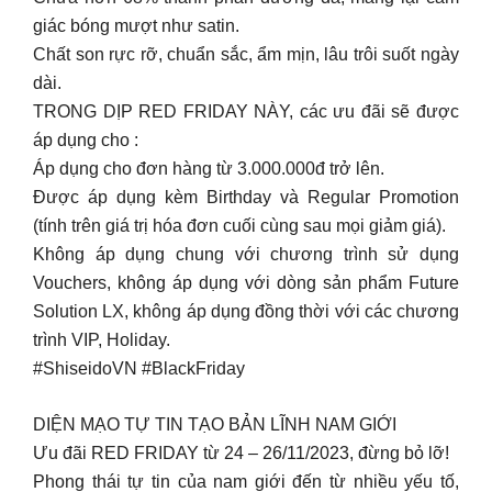
giác bóng mượt như satin.
Chất son rực rỡ, chuẩn sắc, ẩm mịn, lâu trôi suốt ngày
dài.
TRONG DỊP RED FRIDAY NÀY, các ưu đãi sẽ được
áp dụng cho :
Áp dụng cho đơn hàng từ 3.000.000đ trở lên.
Được áp dụng kèm Birthday và Regular Promotion
(tính trên giá trị hóa đơn cuối cùng sau mọi giảm giá).
Không áp dụng chung với chương trình sử dụng
Vouchers, không áp dụng với dòng sản phẩm Future
Solution LX, không áp dụng đồng thời với các chương
trình VIP, Holiday.
#ShiseidoVN #BlackFriday
DIỆN MẠO TỰ TIN TẠO BẢN LĨNH NAM GIỚI
Ưu đãi RED FRIDAY từ 24 – 26/11/2023, đừng bỏ lỡ!
Phong thái tự tin của nam giới đến từ nhiều yếu tố,