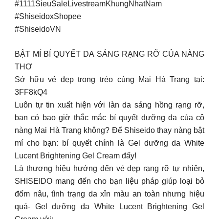
#1111SieuSaleLivestreamKhungNhatNam
#ShiseidoxShopee
#ShiseidoVN
BẬT MÍ BÍ QUYẾT DA SÁNG RẠNG RỠ CỦA NÀNG
THƠ
Sở hữu vẻ đẹp trong trẻo cùng Mai Hà Trang tại:
3FF8kQ4
Luôn tự tin xuất hiện với làn da sáng hồng rạng rỡ,
bạn có bao giờ thắc mắc bí quyết dưỡng da của cô
nàng Mai Hà Trang không? Để Shiseido thay nàng bật
mí cho bạn: bí quyết chính là Gel dưỡng da White
Lucent Brightening Gel Cream đấy!
Là thương hiệu hướng đến vẻ đẹp rạng rỡ tự nhiên,
SHISEIDO mang đến cho bạn liệu pháp giúp loại bỏ
đốm nâu, tình trạng da xỉn màu an toàn nhưng hiệu
quả- Gel dưỡng da White Lucent Brightening Gel