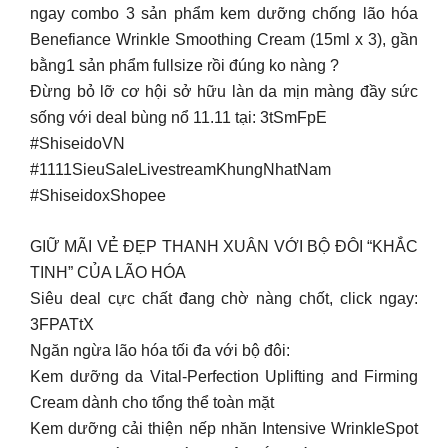
ngay combo 3 sản phẩm kem dưỡng chống lão hóa
Benefiance Wrinkle Smoothing Cream (15ml x 3), gần
bằng1 sản phẩm fullsize rồi đúng ko nàng ?
Đừng bỏ lỡ cơ hội sở hữu làn da mịn màng đầy sức
sống với deal bùng nổ 11.11 tại: 3tSmFpE
#ShiseidoVN
#1111SieuSaleLivestreamKhungNhatNam
#ShiseidoxShopee
GIỮ MÃI VẺ ĐẸP THANH XUÂN VỚI BỘ ĐÔI “KHẮC
TINH” CỦA LÃO HÓA
Siêu deal cực chất đang chờ nàng chốt, click ngay:
3FPATtX
Ngăn ngừa lão hóa tối đa với bộ đôi:
Kem dưỡng da Vital-Perfection Uplifting and Firming
Cream dành cho tổng thể toàn mặt
Kem dưỡng cải thiện nếp nhăn Intensive WrinkleSpot