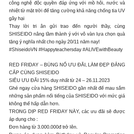
công nghệ độc quyền đáp ứng với mồ hôi, nước và
nhiệt từ mặt trời để tăng cường khả năng chống tia UV
gây hại
Thay lời tri ân gửi trao đến người thầy, cùng
SHISEIDO nâng tầm thành ý với vô vàn lựa chọn quà
tặng ý nghĩa nhất cho ngày 20/11 năm nay!
#ShiseidoVN #Happyteachersday #ALIVEwithBeauty
RED FRIDAY – BÙNG NỔ ƯU ĐÃI, LÀM ĐẸP ĐẲNG
CẤP CÙNG SHISEIDO
SIÊU ƯU ĐÃI 15% duy nhất từ 24 – 26.11.2023
Ghé ngay cửa hàng SHISEIDO gần nhất để mau sắm
những sản phẩm nổi tiếng của SHISEIDO với mức giá
không thể hấp dẫn hơn.
TRONG DỊP RED FRIDAY NÀY, các ưu đãi sẽ được
áp dụng cho :
Đơn hàng từ 3.000.000đ trở lên.