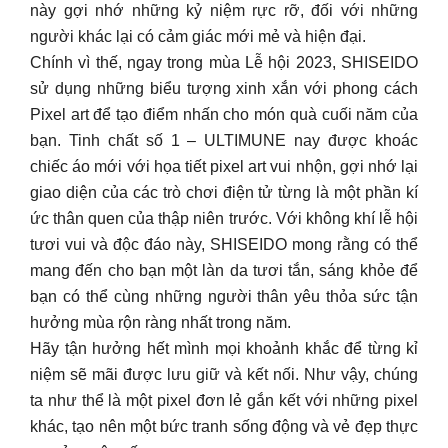
này gợi nhớ những kỷ niệm rực rỡ, đối với những
người khác lại có cảm giác mới mẻ và hiện đại.
️Chính vì thế, ngay trong mùa Lễ hội 2023, SHISEIDO
sử dụng những biểu tượng xinh xắn với phong cách
Pixel art để tạo điểm nhấn cho món quà cuối năm của
bạn. Tinh chất số 1 – ULTIMUNE nay được khoác
chiếc áo mới với họa tiết pixel art vui nhộn, gợi nhớ lại
giao diện của các trò chơi điện tử từng là một phần kí
ức thân quen của thập niên trước. Với không khí lễ hội
tươi vui và độc đáo này, SHISEIDO mong rằng có thể
mang đến cho bạn một làn da tươi tắn, sáng khỏe để
bạn có thể cùng những người thân yêu thỏa sức tận
hưởng mùa rộn ràng nhất trong năm.
Hãy tận hưởng hết mình mọi khoảnh khắc để từng kỉ
niệm sẽ mãi được lưu giữ và kết nối. Như vậy, chúng
ta như thể là một pixel đơn lẻ gắn kết với những pixel
khác, tạo nên một bức tranh sống động và vẻ đẹp thực