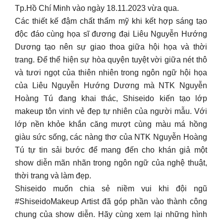
Tp.Hồ Chí Minh vào ngày 18.11.2023 vừa qua.
Các thiết kế đậm chất thẩm mỹ khi kết hợp sáng tạo
độc đáo cùng họa sĩ đương đại Liêu Nguyễn Hướng
Dương tạo nên sự giao thoa giữa hội họa và thời
trang. Để thể hiện sự hòa quyện tuyệt vời giữa nét thô
và tươi ngọt của thiên nhiên trong ngôn ngữ hội họa
của Liêu Nguyễn Hướng Dương mà NTK Nguyễn
Hoàng Tú đang khai thác, Shiseido kiến tạo lớp
makeup tôn vinh vẻ đẹp tự nhiên của người mẫu. Với
lớp nền khỏe khắn căng mượt cùng màu má hồng
giàu sức sống, các nàng thơ của NTK Nguyễn Hoàng
Tú tự tin sải bước để mang đến cho khán giả một
show diễn mãn nhãn trong ngôn ngữ của nghệ thuật,
thời trang và làm đẹp.
Shiseido muốn chia sẻ niềm vui khi đội ngũ
#ShiseidoMakeup Artist đã góp phần vào thành công
chung của show diễn. Hãy cùng xem lại những hình