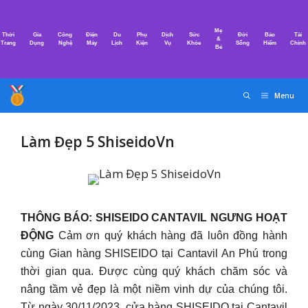
Chuyển
đến
Mẹ
Thời
Gia
Công
Điện
Du
Phụ
Dịch
Sức
Đời
Bảo
Tài
nội
&
Trang
Dụng
Nghệ
Máy
Lịch
Kiện
Vụ
Khỏe
Sống
Hiểm
Chính
Bé
dung
Menu
Làm Đẹp 5 ShiseidoVn
THÔNG BÁO: SHISEIDO CANTAVIL NGƯNG HOẠT
ĐỘNG
Cảm ơn quý khách hàng đã luôn đồng hành
cùng Gian hàng SHISEIDO tại Cantavil An Phú trong
thời gian qua. Được cùng quý khách chăm sóc và
nâng tầm vẻ đẹp là một niềm vinh dự của chúng tôi.
Từ ngày 30/11/2023, cửa hàng SHISEIDO tại Cantavil