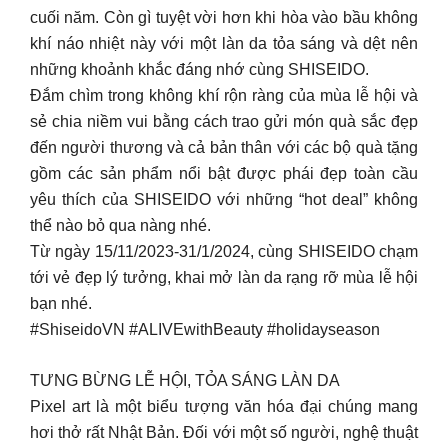
cuối năm. Còn gì tuyệt vời hơn khi hòa vào bầu không
khí náo nhiệt này với một làn da tỏa sáng và dệt nên
những khoảnh khắc đáng nhớ cùng SHISEIDO.
Đắm chìm trong không khí rộn ràng của mùa lễ hội và
sẻ chia niềm vui bằng cách trao gửi món quà sắc đẹp
đến người thương và cả bản thân với các bộ quà tặng
gồm các sản phẩm nổi bật được phái đẹp toàn cầu
yêu thích của SHISEIDO với những “hot deal” không
thể nào bỏ qua nàng nhé.
Từ ngày 15/11/2023-31/1/2024, cùng SHISEIDO chạm
tới vẻ đẹp lý tưởng, khai mở làn da rạng rỡ mùa lễ hội
bạn nhé.
#ShiseidoVN #ALIVEwithBeauty #holidayseason
TƯNG BỪNG LỄ HỘI, TỎA SÁNG LÀN DA
Pixel art là một biểu tượng văn hóa đại chúng mang
hơi thở rất Nhật Bản. Đối với một số người, nghệ thuật