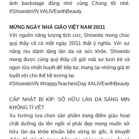
ảnh backstage đáng nhớ cùng Chúng tôi nhé.
#ShiseidoVN #ALIVEwithBeauty
MỪNG NGÀY NHÀ GIÁO VIỆT NAM 20/11
Với nguồn năng lượng tích cực, Shiseido mong chúc
quý thầy cô có một ngày 20/11 thật ý nghĩa. Với sự
nâng niu dành tặng làn da và sức khỏe, Shiseido
mong được cùng quý thầy cô giữ mãi sự tươi trẻ và
ngọn lửa nhiệt huyết để tiếp tục mang lại những giá trị
tuyệt vời cho thế hệ tương lai.
#ShiseidoVN #HappyTeachersDay #ALIVEwithBeauty
CẬP NHẬT BÍ KÍP: SỞ HỮU LÀN DA SÁNG MỊN
KHÔNG TÌ VẾT
Xu hướng lựa chọn sản phẩm trang điểm giàu hoạt
chất dưỡng da lên ngôi vì phái đẹp mong muốn sở
hữu làn da khỏe khoắn bền vững từ gốc, ít khuyết