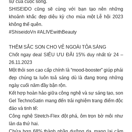
sự của cuộc sống.
SHISEIDO cũng sẽ cùng với bạn tạo nên những
khoảnh khắc đẹp diệu kỳ cho mùa một Lễ hội 2023
không thể quên.
#ShiseidoVn #ALIVEwithBeauty
THÊM SẮC SON CHO VẺ NGOÀI TỎA SÁNG
Chốt ngay deal SIÊU ƯU ĐÃI 15% duy nhất từ 24 –
26.11.2023
Một thỏi son cao cấp chính là “mood-booster” giúp phái
đẹp chúng ta luôn toả sáng dù là đang trong những
ngày cuối năm đầy bận rộn.
Kết hợp hoàn hảo giữa công nghệ và sự sáng tạo, son
Gel TechnoSatin mang đến trải nghiệm trang điểm độc
đáo và tinh tế:
Công nghệ Stretch-Flex đột phá, ôm trọn bờ môi như
làn da thứ hai.
Chứa hơn 68% thành phần dưỡng da, mang lại cảm