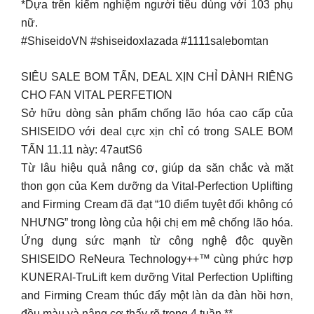
*Dựa trên kiểm nghiệm người tiêu dùng với 103 phụ
nữ.
#ShiseidoVN #shiseidoxlazada #1111salebomtan
SIÊU SALE BOM TẤN, DEAL XỊN CHỈ DÀNH RIÊNG
CHO FAN VITAL PERFETION
Sở hữu dòng sản phẩm chống lão hóa cao cấp của
SHISEIDO với deal cực xịn chỉ có trong SALE BOM
TẤN 11.11 này: 47autS6
Từ lâu hiệu quả nâng cơ, giúp da săn chắc và mặt
thon gọn của Kem dưỡng da Vital-Perfection Uplifting
and Firming Cream đã đạt “10 điểm tuyệt đối không có
NHƯNG” trong lòng của hội chị em mê chống lão hóa.
Ứng dụng sức mạnh từ công nghệ độc quyền
SHISEIDO ReNeura Technology++™ cùng phức hợp
KUNERAI-TruLift kem dưỡng Vital Perfection Uplifting
and Firming Cream thúc đẩy một làn da đàn hồi hơn,
đều màu và nâng cơ thấy rõ trong 4 tuần.**