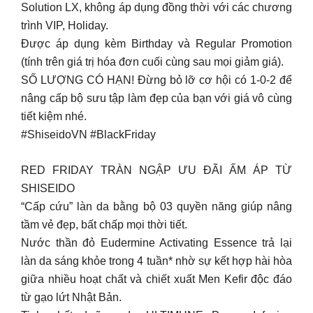
Solution LX, không áp dụng đồng thời với các chương
trình VIP, Holiday.
Được áp dụng kèm Birthday và Regular Promotion
(tính trên giá trị hóa đơn cuối cùng sau mọi giảm giá).
SỐ LƯỢNG CÓ HẠN! Đừng bỏ lỡ cơ hội có 1-0-2 để
nâng cấp bộ sưu tập làm đẹp của bạn với giá vô cùng
tiết kiệm nhé.
#ShiseidoVN #BlackFriday
RED FRIDAY TRÀN NGẬP ƯU ĐÃI ẤM ÁP TỪ
SHISEIDO
“Cấp cứu” làn da bằng bộ 03 quyền năng giúp nâng
tầm vẻ đẹp, bất chấp mọi thời tiết.
Nước thần đỏ Eudermine Activating Essence trả lại
làn da sáng khỏe trong 4 tuần* nhờ sự kết hợp hài hòa
giữa nhiều hoạt chất và chiết xuất Men Kefir độc đáo
từ gạo lứt Nhật Bản.