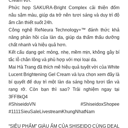
Cream với:
Phức hợp SAKURA-Bright Complex cải thiện đốm
nâu sậm màu, giúp da trở nên tươi sáng và duy trì độ
ẩm cần thiết suốt 24h.
Công nghệ ReNeura Technology+™ đánh thức khả
năng phản hồi của làn da, giúp da thẩm thấu dưỡng
chất nhanh và hiệu quả hơn.
Kết cấu dạng gel: mỏng, nhẹ, mềm mịn, không gây bí
tắc lỗ chân lông và phù hợp với mọi loại da.
Mai Hà Trang đã thích mê hiệu quả tuyệt vời của White
Lucent Brightening Gel Cream và lựa chọn xem đây là
bí quyết để duy trì một làn da sáng hồng tươi tắn và
rạng rỡ. Còn bạn thì sao? Trải nghiệm ngay tại
3FF8kQ4
#ShiseidoVN #ShiseidoxShopee
#1111SieuSaleLivestreamKhungNhatNam
“SIÊU PHẨM” GIÀU ẨM CỦA SHISEIDO CÙNG DEAL