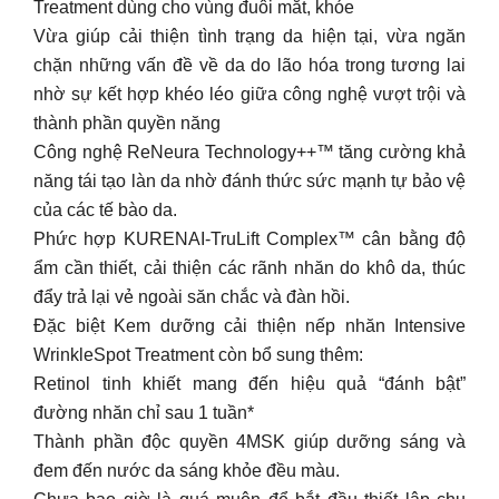
Treatment dùng cho vùng đuôi mắt, khóe
Vừa giúp cải thiện tình trạng da hiện tại, vừa ngăn
chặn những vấn đề về da do lão hóa trong tương lai
nhờ sự kết hợp khéo léo giữa công nghệ vượt trội và
thành phần quyền năng
Công nghệ ReNeura Technology++™ tăng cường khả
năng tái tạo làn da nhờ đánh thức sức mạnh tự bảo vệ
của các tế bào da.
Phức hợp KURENAI-TruLift Complex™ cân bằng độ
ẩm cần thiết, cải thiện các rãnh nhăn do khô da, thúc
đẩy trả lại vẻ ngoài săn chắc và đàn hồi.
Đặc biệt Kem dưỡng cải thiện nếp nhăn Intensive
WrinkleSpot Treatment còn bổ sung thêm:
Retinol tinh khiết mang đến hiệu quả “đánh bật”
đường nhăn chỉ sau 1 tuần*
Thành phần độc quyền 4MSK giúp dưỡng sáng và
đem đến nước da sáng khỏe đều màu.