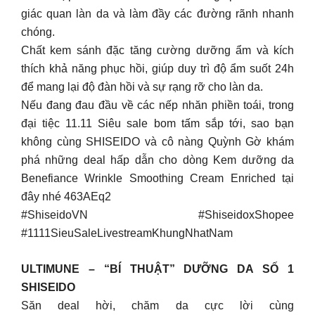
giác quan làn da và làm đầy các đường rãnh nhanh
chóng.
Chất kem sánh đặc tăng cường dưỡng ẩm và kích
thích khả năng phục hồi, giúp duy trì độ ẩm suốt 24h
để mang lại độ đàn hồi và sự rạng rỡ cho làn da.
Nếu đang đau đầu về các nếp nhăn phiền toái, trong
đại tiệc 11.11 Siêu sale bom tấm sắp tới, sao bạn
không cùng SHISEIDO và cô nàng Quỳnh Gờ khám
phá những deal hấp dẫn cho dòng Kem dưỡng da
Benefiance Wrinkle Smoothing Cream Enriched tại
đây nhé 463AEq2
#ShiseidoVN #ShiseidoxShopee
#1111SieuSaleLivestreamKhungNhatNam
ULTIMUNE – “BÍ THUẬT” DƯỠNG DA SỐ 1
SHISEIDO
Săn deal hời, chăm da cực lời cùng