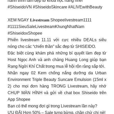
hành trình làm đẹp từ khoa học nàng nhé!
#ShiseidoVN #ShiseidoSkincare #ALIVEwithBeauty
XEM NGAY 𝐋𝐢𝐯𝐞𝐬𝐭𝐫𝐞𝐚𝐦 Shopeelivestream1111
#1111SieuSaleLivestreamKhungNhatNam
#ShiseidoxShopee
Phiên livestream 11.11 với cực nhiều DEALs siêu
nóng cho các “chiến thần” sắc đẹp từ SHISEIDO.
Đặc biệt cùng khám phá những bí quyết làm đẹp từ
Host Ngọc Anh và anh chàng Huang Long giúp bạn
Rạng Ngời Khí Chất trong mua lễ hội rộn ràng sắp tới.
Nhận ngay 02 Kem chống nắng dưỡng da Urban
Environment Triple Beauty Suncare Emulsion (15ml x
2) cho mọi đơn hàng TRONG Livestream, hãy nhớ
CHỤP MÀN HÌNH và gửi về chat box Shiseido trên
App Shopee
Bạn có thể mong đợi gì trong Livestream lần này?
ƯU ĐÃI Hơn 50% – Sale tưng bừng, chần chừ chi nè!