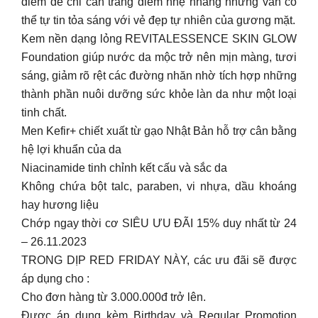
điểm để chỉ cần trang điểm nhẹ nhàng nhưng vẫn có
thể tự tin tỏa sáng với vẻ đẹp tự nhiên của gương mặt.
Kem nền dạng lỏng REVITALESSENCE SKIN GLOW
Foundation giúp nước da mộc trở nên mịn màng, tươi
sáng, giảm rõ rệt các đường nhăn nhờ tích hợp những
thành phần nuôi dưỡng sức khỏe làn da như một loại
tinh chất.
Men Kefir+ chiết xuất từ gạo Nhật Bản hỗ trợ cân bằng
hệ lợi khuẩn của da
Niacinamide tinh chỉnh kết cấu và sắc da
Không chứa bột talc, paraben, vi nhựa, dầu khoáng
hay hương liệu
Chớp ngay thời cơ SIÊU ƯU ĐÃI 15% duy nhất từ 24
– 26.11.2023
TRONG DỊP RED FRIDAY NÀY, các ưu đãi sẽ được
áp dụng cho :
Cho đơn hàng từ 3.000.000đ trở lên.
Được áp dụng kèm Birthday và Regular Promotion