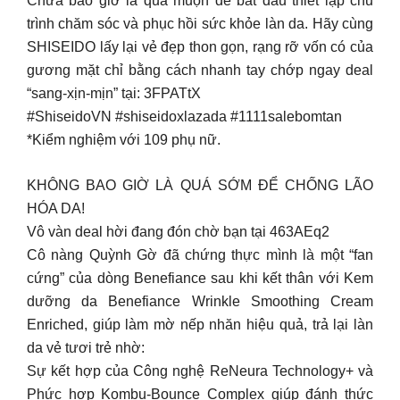
️Chưa bao giờ là quá muộn để bắt đầu thiết lập chu
trình chăm sóc và phục hồi sức khỏe làn da. Hãy cùng
SHISEIDO lấy lại vẻ đẹp thon gọn, rạng rỡ vốn có của
gương mặt chỉ bằng cách nhanh tay chớp ngay deal
“sang-xịn-mịn” tại: 3FPATtX
#ShiseidoVN #shiseidoxlazada #1111salebomtan
*Kiểm nghiệm với 109 phụ nữ.
KHÔNG BAO GIỜ LÀ QUÁ SỚM ĐỂ CHỐNG LÃO
HÓA DA!
Vô vàn deal hời đang đón chờ bạn tại 463AEq2
Cô nàng Quỳnh Gờ đã chứng thực mình là một “fan
cứng” của dòng Benefiance sau khi kết thân với Kem
dưỡng da Benefiance Wrinkle Smoothing Cream
Enriched, giúp làm mờ nếp nhăn hiệu quả, trả lại làn
da vẻ tươi trẻ nhờ:
Sự kết hợp của Công nghệ ReNeura Technology+ và
Phức hợp Kombu-Bounce Complex giúp đánh thức