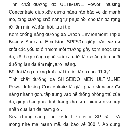
Tinh chất dưỡng da ULTIMUNE Power Infusing
Concentrate giúp xây dựng hàng rào bảo vệ da mạnh
mẽ, tăng cường khả năng tự phục hồi cho làn da rạng
rỡ, ẩm mịn và đàn hồi, tươi trẻ
Kem chống nắng dưỡng da Urban Environment Triple
Beauty Suncare Emulsion SPF50+ giúp bảo vệ da
khỏi các yếu tố ô nhiễm môi trường gây sạm hoặc khô
da, kết hợp công nghệ skincare từ tảo xoắn giúp nuôi
dưỡng làn da ẩm mịn, tươi sáng.
Bộ đôi tăng cường khí chất tự tin dành cho “Thầy”
Tinh chất dưỡng da SHISEIDO MEN ULTIMUNE
Power Infusing Concentrate là giải pháp skincare đa
năng nhanh gọn, tập trung vào hệ thống phòng thủ của
da, giúp khắc phục tình trạng khô ráp, thiếu ẩm và nếp
nhăn của làn da nam giới.
Sữa chống nắng The Perfect Protector SPF50+ PA
mỏng nhẹ mà mạnh mẽ, đa bảo vệ 360 °. Áp dụng