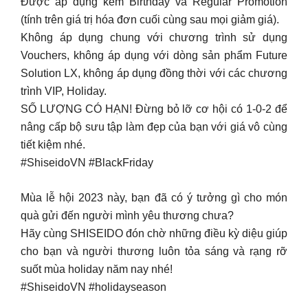
Được áp dụng kèm Birthday và Regular Promotion
(tính trên giá trị hóa đơn cuối cùng sau mọi giảm giá).
Không áp dụng chung với chương trình sử dụng
Vouchers, không áp dụng với dòng sản phẩm Future
Solution LX, không áp dụng đồng thời với các chương
trình VIP, Holiday.
SỐ LƯỢNG CÓ HẠN! Đừng bỏ lỡ cơ hội có 1-0-2 để
nâng cấp bộ sưu tập làm đẹp của bạn với giá vô cùng
tiết kiệm nhé.
#ShiseidoVN #BlackFriday
Mùa lễ hội 2023 này, bạn đã có ý tưởng gì cho món
quà gửi đến người mình yêu thương chưa?
Hãy cùng SHISEIDO đón chờ những điều kỳ diệu giúp
cho bạn và người thương luôn tỏa sáng và rạng rỡ
suốt mùa holiday năm nay nhé!
#ShiseidoVN #holidayseason