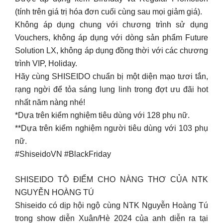
(tính trên giá trị hóa đơn cuối cùng sau mọi giảm giá).
Không áp dụng chung với chương trình sử dụng
Vouchers, không áp dụng với dòng sản phẩm Future
Solution LX, không áp dụng đồng thời với các chương
trình VIP, Holiday.
Hãy cùng SHISEIDO chuẩn bị một diện mạo tươi tắn,
rạng ngời để tỏa sáng lung linh trong đợt ưu đãi hot
nhất năm nàng nhé!️
*Dựa trên kiểm nghiệm tiêu dùng với 128 phụ nữ.
**Dựa trên kiểm nghiệm người tiêu dùng với 103 phụ
nữ.
#ShiseidoVN #BlackFriday
SHISEIDO TÔ ĐIỂM CHO NÀNG THƠ CỦA NTK
NGUYỄN HOÀNG TÚ
Shiseido có dịp hội ngộ cùng NTK Nguyễn Hoàng Tú
trong show diễn Xuân/Hè 2024 của anh diễn ra tại