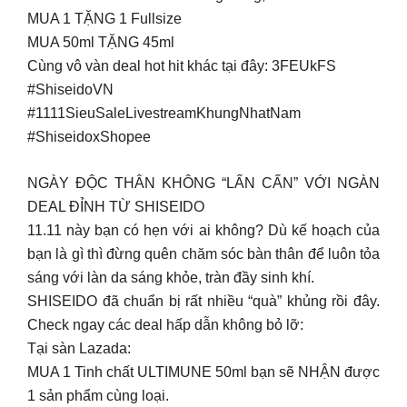
MUA 1 TẶNG 1 Fullsize
MUA 50ml TẶNG 45ml
Cùng vô vàn deal hot hit khác tại đây: 3FEUkFS
#ShiseidoVN
#1111SieuSaleLivestreamKhungNhatNam
#ShiseidoxShopee
NGÀY ĐỘC THÂN KHÔNG “LẤN CẤN” VỚI NGÀN
DEAL ĐỈNH TỪ SHISEIDO
11.11 này bạn có hẹn với ai không? Dù kế hoạch của
bạn là gì thì đừng quên chăm sóc bàn thân để luôn tỏa
sáng với làn da sáng khỏe, tràn đầy sinh khí.
SHISEIDO đã chuẩn bị rất nhiều “quà” khủng rồi đây.
Check ngay các deal hấp dẫn không bỏ lỡ:
Tại sàn Lazada:
MUA 1 Tinh chất ULTIMUNE 50ml bạn sẽ NHẬN được
1 sản phẩm cùng loại.