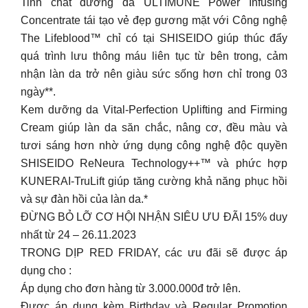
Tinh chất dưỡng da ULTIMUNE Power Infusing
Concentrate tái tạo vẻ đẹp gương mặt với Công nghệ
The Lifeblood™ chỉ có tại SHISEIDO giúp thúc đẩy
quá trình lưu thông máu liên tục từ bên trong, cảm
nhận làn da trở nên giàu sức sống hơn chỉ trong 03
ngày**.
Kem dưỡng da Vital-Perfection Uplifting and Firming
Cream giúp làn da săn chắc, nâng cơ, đều màu và
tươi sáng hơn nhờ ứng dụng công nghệ độc quyền
SHISEIDO ReNeura Technology++™ và phức hợp
KUNERAI-TruLift giúp tăng cường khả năng phục hồi
và sự đàn hồi của làn da.*
ĐỪNG BỎ LỠ CƠ HỘI NHẬN SIÊU ƯU ĐÃI 15% duy
nhất từ 24 – 26.11.2023
TRONG DỊP RED FRIDAY, các ưu đãi sẽ được áp
dụng cho :
Áp dụng cho đơn hàng từ 3.000.000đ trở lên.
Được áp dụng kèm Birthday và Regular Promotion