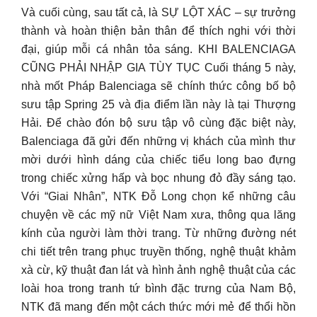
Và cuối cùng, sau tất cả, là SỰ LỘT XÁC – sự trưởng
thành và hoàn thiện bản thân để thích nghi với thời
đại, giúp mỗi cá nhân tỏa sáng. KHI BALENCIAGA
CŨNG PHẢI NHẬP GIA TÙY TỤC Cuối tháng 5 này,
nhà mốt Pháp Balenciaga sẽ chính thức công bố bộ
sưu tập Spring 25 và địa điểm lần này là tại Thượng
Hải. Để chào đón bộ sưu tập vô cùng đặc biệt này,
Balenciaga đã gửi đến những vị khách của mình thư
mời dưới hình dáng của chiếc tiểu long bao đựng
trong chiếc xửng hấp và bọc nhung đỏ đầy sáng tạo.
Với “Giai Nhân”, NTK Đỗ Long chọn kể những câu
chuyện về các mỹ nữ Việt Nam xưa, thông qua lăng
kính của người làm thời trang. Từ những đường nét
chi tiết trên trang phục truyền thống, nghệ thuật khảm
xà cừ, kỹ thuật đan lát và hình ảnh nghệ thuật của các
loài hoa trong tranh tứ bình đặc trưng của Nam Bộ,
NTK đã mang đến một cách thức mới mẻ để thổi hồn