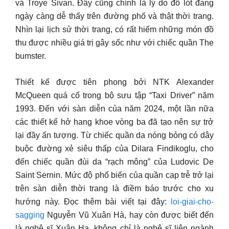
và Troye Sivan. Đây cũng chính là lý do đồ lót đang
ngày càng dễ thấy trên đường phố và thật thời trang.
Nhìn lại lịch sử thời trang, có rất hiếm những món đồ
thu được nhiều giá trị gây sốc như với chiếc quần The
bumster.
Thiết kế được tiên phong bởi NTK Alexander
McQueen quá cố trong bộ sưu tập “Taxi Driver” năm
1993. Đến với sàn diễn của năm 2024, một lần nữa
các thiết kế hở hang khoe vòng ba đã tạo nên sự trở
lại đầy ấn tượng. Từ chiếc quần da nóng bỏng có dây
buộc đường xẻ siêu thấp của Dilara Findikoglu, cho
đến chiếc quần đùi da “rạch mông” của Ludovic De
Saint Sernin. Mức độ phổ biến của quần cạp trễ trở lại
trên sàn diễn thời trang là điềm báo trước cho xu
hướng này. Đọc thêm bài viết tại đây:
loi-giai-cho-
sagging
Nguyễn Vũ Xuân Hà, hay còn được biết đến
là nghệ sĩ Xuân Hạ, không chỉ là nghệ sĩ liên ngành