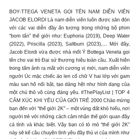
BOY-TTEGA VENETA GỌI TÊN NAM DIỄN VIÊN
JACOB ELORDI Là nam diễn viên luôn được săn đón
với các vai diễn đầy ấn tượng trong những bộ phim
“bom tấn” thế giới như: Euphoria (2019), Deep Water
(2022), Priscilla (2023), Saltburn (2023),… Mới đây,
Jacob Elordi vừa được nhà mốt Ý Bottega Veneta gọi
tên cho vai trò Đại sứ thương hiệu toàn cầu. Xuất hiện
trong tấm ảnh ra mắt với cương vị mới, nam diễn viên
người Úc mặc chiếc áo len cổ chữ V hai lớp với gam
màu san hô nổi bật, tạo dáng hệt như hình dạng của
một chú thỏ vô cùng đáng yêu. #ThePlayList | TOP 4
CẢM XÚC KHI YÊU CỦA GIỚI TRẺ 2000 Chào mừng
bạn đến với “thế giới 2K” – một vùng đất khó hiểu, nơi
người trẻ với những cách cảm nhận thế giới quan đầy
cá tính và khác biệt. Vậy bạn có tò mò “thế giới 2K”
này sẽ kể câu chuyện tình yêu đầy thú vị của mình như