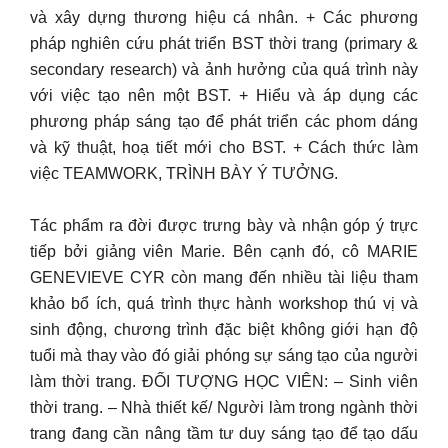
và xây dựng thương hiệu cá nhân. + Các phương
pháp nghiên cứu phát triển BST thời trang (primary &
secondary research) và ảnh hưởng của quá trình này
với việc tạo nên một BST. + Hiểu và áp dụng các
phương pháp sáng tạo để phát triển các phom dáng
và kỹ thuật, hoạ tiết mới cho BST. + Cách thức làm
việc TEAMWORK, TRÌNH BÀY Ý TƯỞNG.
Tác phẩm ra đời được trưng bày và nhận góp ý trực
tiếp bởi giảng viên Marie. Bên cạnh đó, cô MARIE
GENEVIEVE CYR còn mang đến nhiều tài liệu tham
khảo bổ ích, quá trình thực hành workshop thú vị và
sinh động, chương trình đặc biệt không giới hạn độ
tuổi mà thay vào đó giải phóng sự sáng tạo của người
làm thời trang. ĐỐI TƯỢNG HỌC VIÊN: – Sinh viên
thời trang. – Nhà thiết kế/ Người làm trong ngành thời
trang đang cần nâng tầm tư duy sáng tạo để tạo dấu