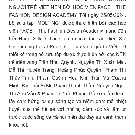
NGƯỜI TRẺ VIẾT NÊN BỞI HỌC VIÊN FACE – THE
FASHION DESIGN ACADEMY Tối ngày 25/05/2024,
bộ sưu tập “MOLTING” được thực hiện bởi các học
viên FACE – The Fashion Design Academy mang đến
bởi Hang Silk & Lace, đã ra mắt tại sàn diễn SR
Celebrating Local Pride 7 – Tôn vinh giá trị Việt. 10
thiết kế trong bộ sưu tập được thực hiện bởi các NTK
trẻ triển vọng Trần Như Quỳnh, Nguyễn Thị Xuân Mai,
Đỗ Thị Huyền Trang, Hoàng Phúc Quyền, Phạm Thị
Thùy Trinh, Phạm Quỳnh Hoa Nhi, Trần Vũ Quang
Minh, Đỗ Thái Ái Mi, Phạm Thanh Thảo, Nguyễn Ngọc
Thị Ánh Vân & Phan Thị Yến Phụng. Bộ sưu tập được
lấy cảm hứng từ sự sáng tạo và niềm đam mê nhiệt
huyết của thế hệ trẻ với những cảm xúc và tâm tư
trước cuộc sống và xã hội hiện đại đầy sự cạnh tranh
khốc liệt.