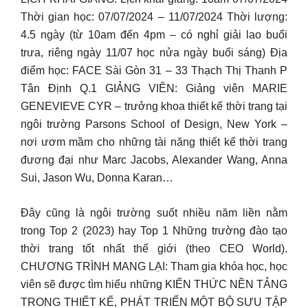
Thời gian học: 07/07/2024 – 11/07/2024 Thời lượng:
4.5 ngày (từ 10am đến 4pm – có nghỉ giải lao buổi
trưa, riêng ngày 11/07 học nửa ngày buổi sáng) Địa
điểm học: FACE Sài Gòn 31 – 33 Thạch Thị Thanh P
Tân Định Q.1 GIẢNG VIÊN: Giảng viên MARIE
GENEVIEVE CYR – trưởng khoa thiết kế thời trang tại
ngôi trường Parsons School of Design, New York –
nơi ươm mầm cho những tài năng thiết kế thời trang
đương đại như Marc Jacobs, Alexander Wang, Anna
Sui, Jason Wu, Donna Karan…
Đây cũng là ngôi trường suốt nhiều năm liền nằm
trong Top 2 (2023) hay Top 1 Những trường đào tạo
thời trang tốt nhất thế giới (theo CEO World).
CHƯƠNG TRÌNH MANG LẠI: Tham gia khóa học, học
viên sẽ được tìm hiểu những KIẾN THỨC NỀN TẢNG
TRONG THIẾT KẾ, PHÁT TRIỂN MỘT BỘ SƯU TẬP