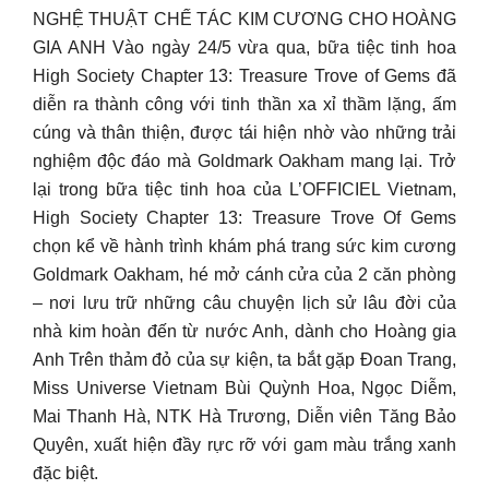
NGHỆ THUẬT CHẾ TÁC KIM CƯƠNG CHO HOÀNG
GIA ANH Vào ngày 24/5 vừa qua, bữa tiệc tinh hoa
High Society Chapter 13: Treasure Trove of Gems đã
diễn ra thành công với tinh thần xa xỉ thầm lặng, ấm
cúng và thân thiện, được tái hiện nhờ vào những trải
nghiệm độc đáo mà Goldmark Oakham mang lại. Trở
lại trong bữa tiệc tinh hoa của L’OFFICIEL Vietnam,
High Society Chapter 13: Treasure Trove Of Gems
chọn kể về hành trình khám phá trang sức kim cương
Goldmark Oakham, hé mở cánh cửa của 2 căn phòng
– nơi lưu trữ những câu chuyện lịch sử lâu đời của
nhà kim hoàn đến từ nước Anh, dành cho Hoàng gia
Anh Trên thảm đỏ của sự kiện, ta bắt gặp Đoan Trang,
Miss Universe Vietnam Bùi Quỳnh Hoa, Ngọc Diễm,
Mai Thanh Hà, NTK Hà Trương, Diễn viên Tăng Bảo
Quyên, xuất hiện đầy rực rỡ với gam màu trắng xanh
đặc biệt.