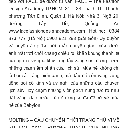
tiếp với FACE để được tư vấn. FACE – The Fashion
Design Academy TP.HCM: 31 – 33 Thạch Thị Thanh,
phường Tân Định, Quận 1 Hà Nội: Nhà 3, Ngõ 20,
đường Tây Hồ, Quảng An
www.facefashiondesignacademy.com Hotline: 0384
873 777 (Hà Nội) 0902 921 298 (Sài Gòn) Uy quyền
và huyền ảo giữa thời khắc chuyển giao mùa, dưới
ánh mặt trời chói chang chiếu rọi khắp khung thành, ta
tua ngược về quá khứ lừng lẫy vàng son, đứng trước
những thanh âm bí ẩn của lịch sử. Mùa hè không chỉ
là bãi cát trắng biển xanh, mà đâu đó còn vang vọng
tiếng gọi cổ kính và uy nghi của những câu chuyện
lịch sử. Hãy chạm những viên gạch nung rực rỡ như
dát vàng, dạo bước trên đường lát đá để trở về mùa
hè của Babylon.
MOLTING – CÂU CHUYỆN THỜI TRANG THÚ VỊ VỀ
SỰ LỘT XÁC TRƯỞNG THÀNH CỦA NHỮNG