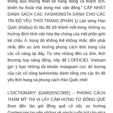
thông qua những thiết kế năng động và thanh lịch,
khiến họ thoải mái trong mọi vận động.” CẬP NHẬT
DANH SÁCH CÁC FASHIONISTA DÀNH CHO CÁC
TÍN ĐỒ YÊU THỜI TRANG (PHẦN 1) Làn sóng Hàn
Quốc (Hallyu) từ lâu đã trở thành một trong những xu
hướng định hình văn hóa đại chúng của một phần giới
trẻ châu Á, trong đó không thể không nhắc đến phải
nhắc đến sự ảnh hưởng phong cách thời trang của
các cô nàng tại đây. Từ nhẹ nhàng đến cá tính, thời
thượng hay năng động, hãy để L’OFFICIEL Vietnam
gợi ý bạn những tài khoản instagram cực ấn tượng
của các cô nàng fashionista dành riêng cho các tín đồ
yêu thời trang và phong cách Hàn Quốc nhé!
L’DICTIONARY: [GARDENCORE] – PHONG CÁCH
THẨM MỸ THI VỊ LẤY CẢM HỨNG TỪ ĐỒNG QUÊ
Đem đến làn gió đồng quê cỏ nội, xu hướng
Gardencore tạo nên những vẻ ngoài cuốn hút cho mùa