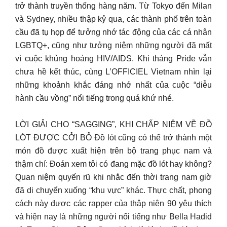
trở thành truyền thống hàng năm. Từ Tokyo đến Milan
và Sydney, nhiều thập kỷ qua, các thành phố trên toàn
cầu đã tụ họp để tưởng nhớ tác động của các cá nhân
LGBTQ+, cũng như tưởng niệm những người đã mất
vì cuộc khủng hoảng HIV/AIDS. Khi tháng Pride vẫn
chưa hề kết thúc, cùng L’OFFICIEL Vietnam nhìn lại
những khoảnh khắc đáng nhớ nhất của cuộc “diễu
hành cầu vồng” nổi tiếng trong quá khứ nhé.
LỜI GIẢI CHO “SAGGING”, KHI CHẤP NIỆM VỀ ĐỒ
LÓT ĐƯỢC CỞI BỎ Đồ lót cũng có thể trở thành một
món đồ được xuất hiện trên bộ trang phục nam và
thậm chí: Đoán xem tôi có đang mặc đồ lót hay không?
Quan niệm quyến rũ khi nhắc đến thời trang nam giờ
đã di chuyển xuống “khu vực” khác. Thực chất, phong
cách này được các rapper của thập niên 90 yêu thích
và hiện nay là những người nổi tiếng như Bella Hadid