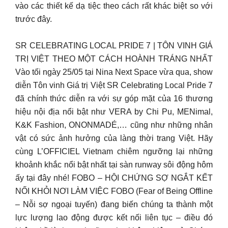
vào các thiết kế dạ tiệc theo cách rất khác biệt so với
trước đây.
SR CELEBRATING LOCAL PRIDE 7 | TÔN VINH GIÁ
TRỊ VIỆT THEO MỘT CÁCH HOÀNH TRÁNG NHẤT
Vào tối ngày 25/05 tại Nina Next Space vừa qua, show
diễn Tôn vinh Giá trị Việt SR Celebrating Local Pride 7
đã chính thức diễn ra với sự góp mặt của 16 thương
hiệu nội địa nổi bật như VERA by Chi Pu, MENimal,
K&K Fashion, ONONMADÉ,… cũng như những nhân
vật có sức ảnh hưởng của làng thời trang Việt. Hãy
cùng L’OFFICIEL Vietnam chiêm ngưỡng lại những
khoảnh khắc nổi bật nhất tại sàn runway sôi động hôm
ấy tại đây nhé! FOBO – HỘI CHỨNG SỢ NGẮT KẾT
NỐI KHỎI NƠI LÀM VIỆC FOBO (Fear of Being Offline
– Nỗi sợ ngoại tuyến) đang biến chúng ta thành một
lực lượng lao động được kết nối liên tục – điều đó