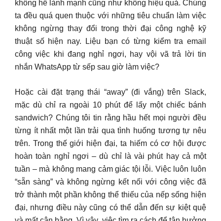
không hề lành mạnh cũng như không hiệu quả. Chúng
ta đều quá quen thuộc với những tiêu chuẩn làm việc
không ngừng thay đổi trong thời đại công nghệ kỹ
thuật số hiện nay. Liệu bạn có từng kiểm tra email
công việc khi đang nghỉ ngơi, hay vội vã trả lời tin
nhắn WhatsApp từ sếp sau giờ làm việc?
Hoặc cài đặt trạng thái “away” (đi vắng) trên Slack,
mặc dù chỉ ra ngoài 10 phút để lấy một chiếc bánh
sandwich? Chúng tôi tin rằng hầu hết mọi người đều
từng ít nhất một lần trải qua tình huống tương tự nêu
trên. Trong thế giới hiện đại, ta hiếm có cơ hội được
hoàn toàn nghỉ ngơi – dù chỉ là vài phút hay cả một
tuần – mà không mang cảm giác tội lỗi. Việc luôn luôn
“sẵn sàng” và không ngừng kết nối với công việc đã
trở thành một phần không thể thiếu của nếp sống hiện
đại, nhưng điều này cũng có thể dẫn đến sự kiệt quệ
và mất cân bằng. Vì vậy, việc tìm ra cách để tận hưởng