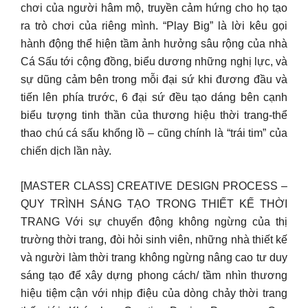
chơi của người hâm mộ, truyền cảm hứng cho họ tạo
ra trò chơi của riêng mình. “Play Big” là lời kêu gọi
hành động thể hiện tầm ảnh hưởng sâu rộng của nhà
Cá Sấu tới cộng đồng, biểu dương những nghị lực, và
sự dũng cảm bên trong mỗi đại sứ khi đương đầu và
tiến lên phía trước, 6 đại sứ đều tạo dáng bên cạnh
biểu tượng tinh thần của thương hiệu thời trang-thể
thao chú cá sấu khổng lồ – cũng chính là “trái tim” của
chiến dịch lần này.
[MASTER CLASS] CREATIVE DESIGN PROCESS –
QUY TRÌNH SÁNG TẠO TRONG THIẾT KẾ THỜI
TRANG Với sự chuyển động không ngừng của thị
trường thời trang, đòi hỏi sinh viên, những nhà thiết kế
và người làm thời trang không ngừng nâng cao tư duy
sáng tạo để xây dựng phong cách/ tầm nhìn thương
hiệu tiệm cận với nhịp điệu của dòng chảy thời trang