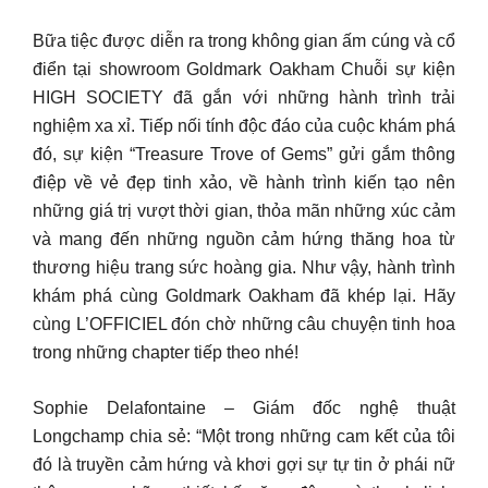
Bữa tiệc được diễn ra trong không gian ấm cúng và cổ
điển tại showroom Goldmark Oakham Chuỗi sự kiện
HIGH SOCIETY đã gắn với những hành trình trải
nghiệm xa xỉ. Tiếp nối tính độc đáo của cuộc khám phá
đó, sự kiện “Treasure Trove of Gems” gửi gắm thông
điệp về vẻ đẹp tinh xảo, về hành trình kiến tạo nên
những giá trị vượt thời gian, thỏa mãn những xúc cảm
và mang đến những nguồn cảm hứng thăng hoa từ
thương hiệu trang sức hoàng gia. Như vậy, hành trình
khám phá cùng Goldmark Oakham đã khép lại. Hãy
cùng L’OFFICIEL đón chờ những câu chuyện tinh hoa
trong những chapter tiếp theo nhé!
Sophie Delafontaine – Giám đốc nghệ thuật
Longchamp chia sẻ: “Một trong những cam kết của tôi
đó là truyền cảm hứng và khơi gợi sự tự tin ở phái nữ