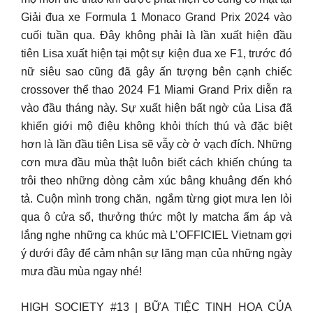
Giải đua xe Formula 1 Monaco Grand Prix 2024 vào
cuối tuần qua. Đây không phải là lần xuất hiện đầu
tiên Lisa xuất hiện tại một sự kiện đua xe F1, trước đó
nữ siêu sao cũng đã gây ấn tượng bên cạnh chiếc
crossover thể thao 2024 F1 Miami Grand Prix diễn ra
vào đầu tháng này. Sự xuất hiện bất ngờ của Lisa đã
khiến giới mộ điệu không khỏi thích thú và đặc biệt
hơn là lần đầu tiên Lisa sẽ vẫy cờ ở vạch đích. Những
cơn mưa đầu mùa thật luôn biết cách khiến chúng ta
trôi theo những dòng cảm xúc bâng khuâng đến khó
tả. Cuộn mình trong chăn, ngắm từng giọt mưa len lỏi
qua ô cửa sổ, thưởng thức một ly matcha ấm áp và
lắng nghe những ca khúc mà L’OFFICIEL Vietnam gợi
ý dưới đây để cảm nhận sự lãng mạn của những ngày
mưa đầu mùa ngay nhé!
HIGH SOCIETY #13 | BỮA TIỆC TINH HOA CỦA