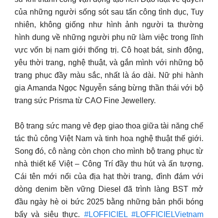
của những người sống sót sau tấn công tình dục, Tuy
nhiên, không giống như hình ảnh người ta thường
hình dung về những người phụ nữ làm việc trong lĩnh
vực vốn bị nam giới thống trị. Cô hoạt bát, sinh động,
yêu thời trang, nghệ thuật, và gắn mình với những bộ
trang phục đầy màu sắc, nhất là áo dài. Nữ phi hành
gia Amanda Ngọc Nguyễn sáng bừng thần thái với bộ
trang sức Prisma từ CAO Fine Jewellery.
Bộ trang sức mang vẻ đẹp giao thoa giữa tài năng chế
tác thủ công Việt Nam và tinh hoa nghệ thuật thế giới.
Song đó, cô nàng còn chọn cho mình bộ trang phục từ
nhà thiết kế Việt – Công Trí đầy thu hút và ấn tượng.
Cái tên mới nổi của địa hạt thời trang, đình đám với
dòng denim bền vững Diesel đã trình làng BST mở
đầu ngày hè oi bức 2025 bằng những bản phối bóng
bẩy và siêu thực.
#LOFFICIEL
#LOFFICIELVietnam