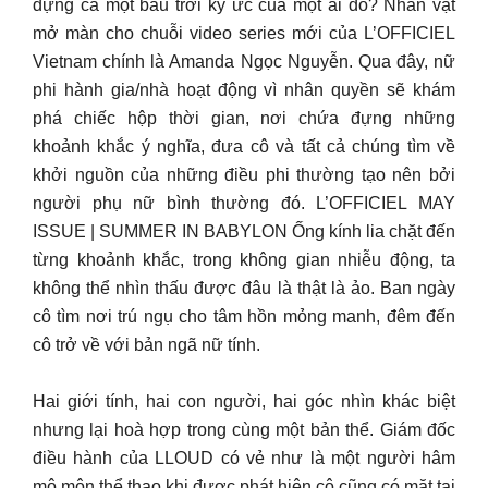
đựng cả một bầu trời ký ức của một ai đó? Nhân vật
mở màn cho chuỗi video series mới của L’OFFICIEL
Vietnam chính là Amanda Ngọc Nguyễn. Qua đây, nữ
phi hành gia/nhà hoạt động vì nhân quyền sẽ khám
phá chiếc hộp thời gian, nơi chứa đựng những
khoảnh khắc ý nghĩa, đưa cô và tất cả chúng tìm về
khởi nguồn của những điều phi thường tạo nên bởi
người phụ nữ bình thường đó. L’OFFICIEL MAY
ISSUE | SUMMER IN BABYLON Ống kính lia chặt đến
từng khoảnh khắc, trong không gian nhiễu động, ta
không thể nhìn thấu được đâu là thật là ảo. Ban ngày
cô tìm nơi trú ngụ cho tâm hồn mỏng manh, đêm đến
cô trở về với bản ngã nữ tính.
Hai giới tính, hai con người, hai góc nhìn khác biệt
nhưng lại hoà hợp trong cùng một bản thể. Giám đốc
điều hành của LLOUD có vẻ như là một người hâm
mộ môn thể thao khi được phát hiện cô cũng có mặt tại