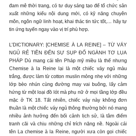
đam mê thời trang, có tư duy sáng tạo để tổ chức sản
xuất những kiểu nội dung mới, có kỹ năng chuyên
môn, ngôn ngữ linh hoạt, khai thác tin tức tốt,… hãy tự
tin ứng tuyển ngay vào vị trí phù hợp.
L’DICTIONARY: [CHEMISE À LA REINE] – TỪ VÁY
NGỦ RẺ TIỀN ĐẾN SỰ SỤP ĐỔ NGÀNH TƠ LỤA
PHÁP Dù mang cái tên Pháp mỹ miều là thế nhưng
Chemise à la Reine lại là một chiếc váy ngủ màu
trắng, được làm từ cotton muslin mỏng nhẹ với những
lớp bèo nhún cùng đường may vai buông, lấy cảm
hứng từ một loại đồ lót mà phụ nữ ở mọi tầng lớp đều
mặc ở TK 18. Tất nhiên, chiếc váy này không đơn
thuần là một chiếc váy ngủ thông thường bởi nó mang
nhiều ảnh hưởng đến bối cảnh lịch sử, là tâm điểm
tranh cãi và chịu những chỉ trích nặng nề. Ngoài cái
tên La chemise à la Reine, người xưa còn gọi chiếc