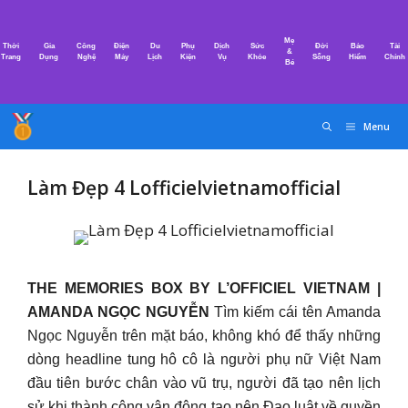
Chuyển
đến
Mẹ
Thời
Gia
Công
Điện
Du
Phụ
Dịch
Sức
Đời
Bảo
Tài
nội
&
Trang
Dụng
Nghệ
Máy
Lịch
Kiện
Vụ
Khỏe
Sống
Hiểm
Chính
Bé
dung
Menu
Làm Đẹp 4 Lofficielvietnamofficial
THE MEMORIES BOX BY L’OFFICIEL VIETNAM |
AMANDA NGỌC NGUYỄN
Tìm kiếm cái tên Amanda
Ngọc Nguyễn trên mặt báo, không khó để thấy những
dòng headline tung hô cô là người phụ nữ Việt Nam
đầu tiên bước chân vào vũ trụ, người đã tạo nên lịch
sử khi thành công vận động tạo nên Đạo luật về quyền