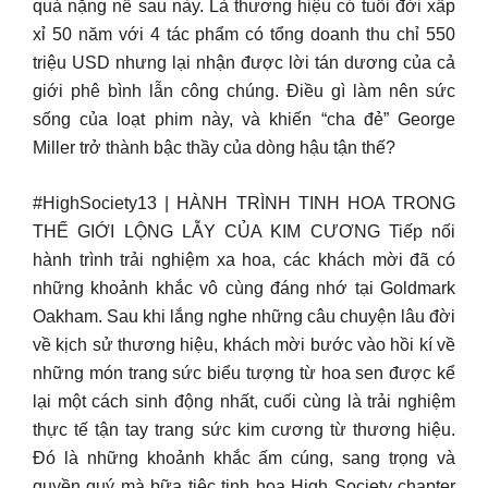
quả nặng nề sau này. Là thương hiệu có tuổi đời xấp
xỉ 50 năm với 4 tác phẩm có tổng doanh thu chỉ 550
triệu USD nhưng lại nhận được lời tán dương của cả
giới phê bình lẫn công chúng. Điều gì làm nên sức
sống của loạt phim này, và khiến “cha đẻ” George
Miller trở thành bậc thầy của dòng hậu tận thế?
#HighSociety13 | HÀNH TRÌNH TINH HOA TRONG
THẾ GIỚI LỘNG LẪY CỦA KIM CƯƠNG Tiếp nối
hành trình trải nghiệm xa hoa, các khách mời đã có
những khoảnh khắc vô cùng đáng nhớ tại Goldmark
Oakham. Sau khi lắng nghe những câu chuyện lâu đời
về kịch sử thương hiệu, khách mời bước vào hồi kí về
những món trang sức biểu tượng từ hoa sen được kể
lại một cách sinh động nhất, cuối cùng là trải nghiệm
thực tế tận tay trang sức kim cương từ thương hiệu.
Đó là những khoảnh khắc ấm cúng, sang trọng và
quyền quý mà bữa tiệc tinh hoa High Society chapter