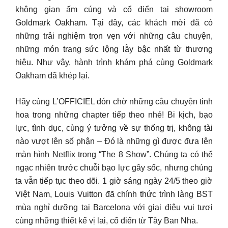
không gian ấm cúng và cổ điển tại showroom
Goldmark Oakham. Tại đây, các khách mời đã có
những trải nghiệm trọn vẹn với những câu chuyện,
những món trang sức lộng lẫy bậc nhất từ thương
hiệu. Như vậy, hành trình khám phá cùng Goldmark
Oakham đã khép lại.
Hãy cùng L’OFFICIEL đón chờ những câu chuyện tinh
hoa trong những chapter tiếp theo nhé! Bi kịch, bạo
lực, tình dục, cùng ý tưởng về sự thống trị, không tài
nào vượt lên số phận – Đó là những gì được đưa lên
màn hình Netflix trong “The 8 Show”. Chúng ta có thể
ngạc nhiên trước chuỗi bạo lực gây sốc, nhưng chúng
ta vẫn tiếp tục theo dõi. 1 giờ sáng ngày 24/5 theo giờ
Việt Nam, Louis Vuitton đã chính thức trình làng BST
mùa nghỉ dưỡng tại Barcelona với giai điệu vui tươi
cùng những thiết kế vị lai, cổ điển từ Tây Ban Nha.