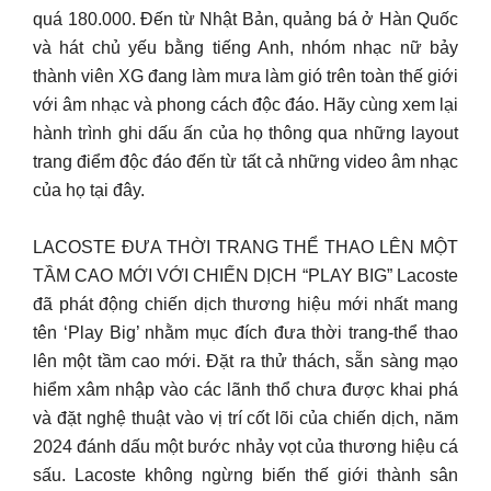
quá 180.000. Đến từ Nhật Bản, quảng bá ở Hàn Quốc
và hát chủ yếu bằng tiếng Anh, nhóm nhạc nữ bảy
thành viên XG đang làm mưa làm gió trên toàn thế giới
với âm nhạc và phong cách độc đáo. Hãy cùng xem lại
hành trình ghi dấu ấn của họ thông qua những layout
trang điểm độc đáo đến từ tất cả những video âm nhạc
của họ tại đây.
LACOSTE ĐƯA THỜI TRANG THỂ THAO LÊN MỘT
TẦM CAO MỚI VỚI CHIẾN DỊCH “PLAY BIG” Lacoste
đã phát động chiến dịch thương hiệu mới nhất mang
tên ‘Play Big’ nhằm mục đích đưa thời trang-thể thao
lên một tầm cao mới. Đặt ra thử thách, sẵn sàng mạo
hiểm xâm nhập vào các lãnh thổ chưa được khai phá
và đặt nghệ thuật vào vị trí cốt lõi của chiến dịch, năm
2024 đánh dấu một bước nhảy vọt của thương hiệu cá
sấu. Lacoste không ngừng biến thế giới thành sân