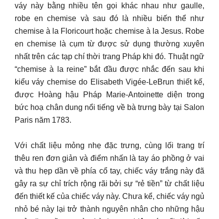
váy này bằng nhiều tên gọi khác nhau như gaulle,
robe en chemise và sau đó là nhiều biến thể như
chemise à la Floricourt hoặc chemise à la Jesus. Robe
en chemise là cụm từ được sử dụng thường xuyên
nhất trên các tạp chí thời trang Pháp khi đó. Thuật ngữ
“chemise à la reine” bắt đầu được nhắc đến sau khi
kiểu váy chemise do Elisabeth Vigée-LeBrun thiết kế,
được Hoàng hậu Pháp Marie-Antoinette diện trong
bức hoạ chân dung nổi tiếng về bà trưng bày tại Salon
Paris năm 1783.
Với chất liệu mỏng nhẹ đặc trưng, cùng lối trang trí
thêu ren đơn giản và điểm nhấn là tay áo phồng ở vai
và thu hẹp dần về phía cổ tay, chiếc váy trắng này đã
gây ra sự chỉ trích rộng rãi bởi sự “rẻ tiền” từ chất liệu
đến thiết kế của chiếc váy này. Chưa kể, chiếc váy ngủ
nhỏ bé này lại trở thành nguyên nhân cho những hậu