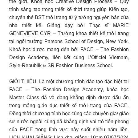
thế giới. Khóa học Creative Design Process – Quy
trình sáng tạo trong thiết kế thời trang giúp Kiến tạo,
chuyển thể BST thời trang từ ý tưởng nguyên bản của
nhà thiết kế. Giảng dạy bởi Thạc sĩ MARIE
GENEVIEVE CYR – Trưởng khoa thiết kế thời trang
tại ngôi trường Parsons School of Design, New York.
Khoá học được mang đến bởi FACE – The Fashion
Design Academy, liên kết cùng L’Officiel Vietnam,
Style-Republik & SR Fashion Business School.
GIỚI THIỆU: Là một chương trình đào tạo đặc biệt tại
FACE – The Fashion Design Academy, khóa học
Master Class đã và đang khẳng định được dấu ấn
trong mảng giáo dục thiết kế thời trang của FACE.
Đồng thời chương trình học cùng các chuyên gia/ giáo
sư nước ngoài cũng đã khẳng định vai trò tiên phong
của FACE trong lĩnh vực này suốt nhiều năm liền.
LỊCH KHAI GIẢNG: Lịch khai giảng: 10am 07/07/2024