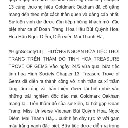
13 cùng thương hiệu Goldmark Oakham đã cố gắng
mang đến theo một cách thân quen và đẳng cấp nhất.
Sự kiện vinh dự được đón tiếp những khách mời đặc
biệt như ca sĩ Đoan Trang, Hoa Hậu Bùi Quỳnh Hoa,
Hoa Hậu Ngọc Diễm, Diễn viên Mai Thanh Hà, ..
#HighSociety13 | THƯỞNG NGOẠN BỮA TIỆC THỜI
TRANG TRÊN THẢM ĐỎ TINH HOA TREASURE
TROVE OF GEMS Vào ngày 24/5 vừa qua, bữa tiệc
tinh hoa High Society Chapter 13: Treasure Trove of
Gems đã diễn ra thành công với tinh thần xa xỉ thầm
lặng, ấm cúng và thân thiện, được tái hiện nhờ vào
những trải nghiệm độc đáo mà Goldmark Oakham
mang lại. Trên thảm đỏ của sự kiện, ta bắt gặp Đoan
Trang, Miss Universe Vietnam Bùi Quỳnh Hoa, Ngọc
Diễm, Mai Thanh Hà,… xuất hiện đầy rực rỡ với gam
màu trắng xanh đặc biệt. Bữa tiệc được diễn ra trong