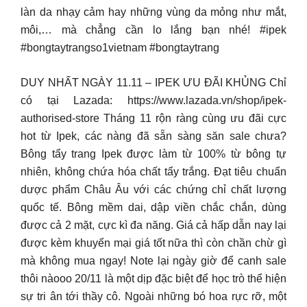
làn da nhạy cảm hay những vùng da mỏng như mắt,
môi,… mà chẳng cần lo lắng bạn nhé! #ipek
#bongtaytrangso1vietnam #bongtaytrang
DUY NHẤT NGÀY 11.11 – IPEK ƯU ĐÃI KHỦNG Chỉ
có tại Lazada: https://www.lazada.vn/shop/ipek-
authorised-store Tháng 11 rộn ràng cùng ưu đãi cực
hot từ Ipek, các nàng đã sẵn sàng săn sale chưa?
Bông tẩy trang Ipek được làm từ 100% từ bông tự
nhiên, không chứa hóa chất tẩy trắng. Đạt tiêu chuẩn
dược phẩm Châu Âu với các chứng chỉ chất lượng
quốc tế. Bông mềm dai, dập viền chắc chắn, dùng
được cả 2 mặt, cực kì đa năng. Giá cả hấp dẫn nay lại
được kèm khuyến mại giá tốt nữa thì còn chần chừ gì
mà không mua ngay! Note lại ngày giờ để canh sale
thôi nàooo 20/11 là một dịp đặc biệt để học trò thể hiện
sự tri ân tới thầy cô. Ngoài những bó hoa rực rỡ, một