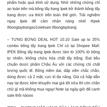
phẩm hoặc quá trình sử dụng. Nhờ những chứng chỉ
an toàn trên mà bông tẩy trang Ipek trở thành bông tẩy
trang được ưa thích trên toàn thế giới. Trải nghiệm
ngay Ipek để cảm nhận nàng nhé! #ipek
#bongtaytrangso1vietnam #bongtaytrang
– TƯNG BỪNG DEAL HOT 10.10 Sale up to 35%
combo bông tẩy trang Ipek Chỉ có tại Shopee Mall:
IPEK Bông tẩy trang Ipek được làm từ 100% từ bông
tự nhiên, không chứa hóa chất tẩy trắng. Đạt tiêu
chuẩn dược phẩm Châu Âu với các chứng chỉ chất
lượng quốc tế. Bông mềm dai, dập viền chắc chắn,
dùng được cả 2 mặt, cực kì đa năng. Giá cả hấp dẫn
nay lại được kèm khuyến mại giá tốt nữa thì còn chần
chừ gì mà không mua ngay! Note lại ngày giờ để canh
sale thôi nàooo