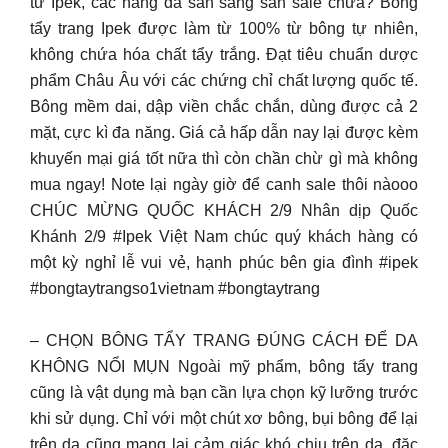
từ Ipek, các nàng đã sẵn sàng săn sale chưa? Bông
tẩy trang Ipek được làm từ 100% từ bông tự nhiên,
không chứa hóa chất tẩy trắng. Đạt tiêu chuẩn dược
phẩm Châu Âu với các chứng chỉ chất lượng quốc tế.
Bông mềm dai, dập viền chắc chắn, dùng được cả 2
mặt, cực kì đa năng. Giá cả hấp dẫn nay lại được kèm
khuyến mại giá tốt nữa thì còn chần chừ gì mà không
mua ngay! Note lại ngày giờ để canh sale thôi nàooo
CHÚC MỪNG QUỐC KHÁCH 2/9 Nhân dịp Quốc
Khánh 2/9 #Ipek Việt Nam chúc quý khách hàng có
một kỳ nghỉ lễ vui vẻ, hạnh phúc bên gia đình #ipek
#bongtaytrangso1vietnam #bongtaytrang
– CHỌN BÔNG TẨY TRANG ĐÚNG CÁCH ĐỂ DA
KHÔNG NỔI MỤN Ngoài mỹ phẩm, bông tẩy trang
cũng là vật dụng mà bạn cần lựa chọn kỹ lưỡng trước
khi sử dụng. Chỉ với một chút xơ bông, bụi bông để lại
trên da cũng mang lại cảm giác khó chịu trên da, đặc