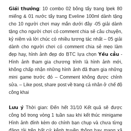
𝗚𝗶𝗮̉𝗶 𝘁𝗵𝘂̛𝗼̛̉𝗻𝗴: 10 combo 02 bông tẩy trang Ipek 80
miếng & 01 nước tẩy trang Eveline 100ml dành tặng
cho 10 người chơi may mắn dưới đây -05 giải dành
tặng cho người chơi có comment chia sẻ câu chuyện,
kỷ niệm và lời chúc có nhiều tương tác nhất – 05 giải
dành cho người chơi có comment chia sẻ mẹo làm
đẹp hay, hình ảnh đẹp do BTC lựa chọn 𝗬𝗲̂𝘂 𝗰𝗮̂̀𝘂 -
Hình ảnh tham gia chương trình là hình ảnh mới,
không chấp nhận những hình ảnh đã tham gia những
mini game trước đó – Comment không được chỉnh
sửa. – Like post, share post về trang cá nhân ở chế độ
công khai
𝗟𝘂̛𝘂 𝘆́ Thời gian: Đến hết 31/10 Kết quả sẽ được
công bố trong vòng 1 tuần sau khi kết thúc minigame
Hình ảnh đính kèm do chính bạn chụp và chưa từng
đăng tải trên bất cứ kênh truyền thông hay mạng xã