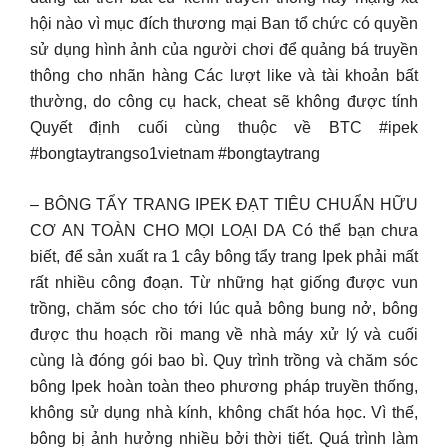
hội nào vì mục đích thương mại Ban tổ chức có quyền
sử dụng hình ảnh của người chơi để quảng bá truyền
thông cho nhãn hàng Các lượt like và tài khoản bất
thường, do công cụ hack, cheat sẽ không được tính
Quyết định cuối cùng thuộc về BTC #ipek
#bongtaytrangso1vietnam #bongtaytrang
– BÔNG TẨY TRANG IPEK ĐẠT TIÊU CHUẨN HỮU
CƠ AN TOÀN CHO MỌI LOẠI DA Có thể bạn chưa
biết, để sản xuất ra 1 cây bông tẩy trang Ipek phải mất
rất nhiều công đoạn. Từ những hạt giống được vun
trồng, chăm sóc cho tới lúc quả bông bung nở, bông
được thu hoạch rồi mang về nhà máy xử lý và cuối
cùng là đóng gói bao bì. Quy trình trồng và chăm sóc
bông Ipek hoàn toàn theo phương pháp truyền thống,
không sử dụng nhà kính, không chất hóa học. Vì thế,
bông bị ảnh hưởng nhiều bởi thời tiết. Quá trình làm