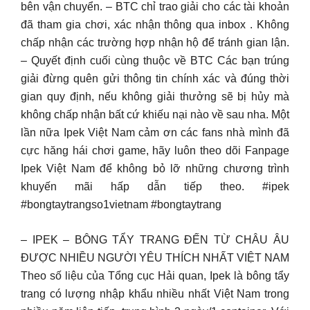
bên vận chuyển. – BTC chỉ trao giải cho các tài khoản
đã tham gia chơi, xác nhận thông qua inbox . Không
chấp nhận các trường hợp nhận hộ để tránh gian lận.
– Quyết định cuối cùng thuộc về BTC Các bạn trúng
giải đừng quên gửi thông tin chính xác và đúng thời
gian quy định, nếu không giải thưởng sẽ bị hủy mà
không chấp nhận bất cứ khiếu nại nào về sau nha. Một
lần nữa Ipek Việt Nam cảm ơn các fans nhà mình đã
cực hăng hái chơi game, hãy luôn theo dõi Fanpage
Ipek Việt Nam để không bỏ lỡ những chương trình
khuyến mãi hấp dẫn tiếp theo. #ipek
#bongtaytrangso1vietnam #bongtaytrang
– IPEK – BÔNG TẨY TRANG ĐẾN TỪ CHÂU ÂU
ĐƯỢC NHIỀU NGƯỜI YÊU THÍCH NHẤT VIỆT NAM
Theo số liệu của Tổng cục Hải quan, Ipek là bông tẩy
trang có lượng nhập khẩu nhiều nhất Việt Nam trong