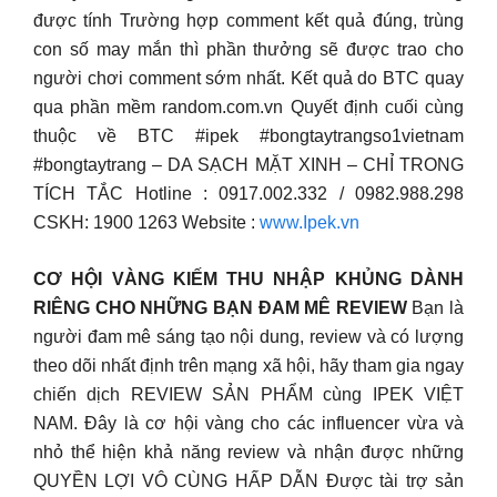
được tính Trường hợp comment kết quả đúng, trùng
con số may mắn thì phần thưởng sẽ được trao cho
người chơi comment sớm nhất. Kết quả do BTC quay
qua phần mềm random.com.vn Quyết định cuối cùng
thuộc về BTC #ipek #bongtaytrangso1vietnam
#bongtaytrang – DA SẠCH MẶT XINH – CHỈ TRONG
TÍCH TẮC Hotline : 0917.002.332 / 0982.988.298
CSKH: 1900 1263 Website :
www.Ipek.vn
CƠ HỘI VÀNG KIẾM THU NHẬP KHỦNG DÀNH
RIÊNG CHO NHỮNG BẠN ĐAM MÊ REVIEW
Bạn là
người đam mê sáng tạo nội dung, review và có lượng
theo dõi nhất định trên mạng xã hội, hãy tham gia ngay
chiến dịch REVIEW SẢN PHẨM cùng IPEK VIỆT
NAM. Đây là cơ hội vàng cho các influencer vừa và
nhỏ thể hiện khả năng review và nhận được những
QUYỀN LỢI VÔ CÙNG HẤP DẪN Được tài trợ sản