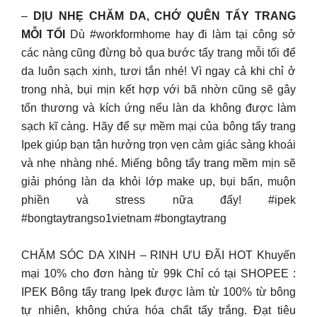
–
DỊU NHẸ CHĂM DA, CHỚ QUÊN TẨY TRANG
MỖI TỐI
Dù #workformhome hay đi làm tại công sở
các nàng cũng đừng bỏ qua bước tẩy trang mỗi tối để
da luôn sạch xinh, tươi tắn nhé! Vì ngay cả khi chỉ ở
trong nhà, bụi mịn kết hợp với bã nhờn cũng sẽ gây
tổn thương và kích ứng nếu làn da không được làm
sạch kĩ càng. Hãy để sự mềm mại của bông tẩy trang
Ipek giúp bạn tận hưởng trọn vẹn cảm giác sảng khoái
và nhẹ nhàng nhé. Miếng bông tẩy trang mềm mịn sẽ
giải phóng làn da khỏi lớp make up, bụi bẩn, muộn
phiền và stress nữa đấy! #ipek
#bongtaytrangso1vietnam #bongtaytrang
CHĂM SÓC DA XINH – RINH ƯU ĐÃI HOT Khuyến
mại 10% cho đơn hàng từ 99k Chỉ có tại SHOPEE :
IPEK Bông tẩy trang Ipek được làm từ 100% từ bông
tự nhiên, không chứa hóa chất tẩy trắng. Đạt tiêu