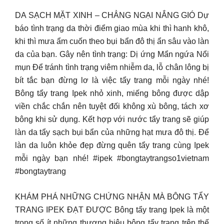
DA SẠCH MẶT XINH – CHẲNG NGẠI NẮNG GIÓ Dự
báo tình trạng da thời điểm giao mùa khi thì hanh khô,
khi thì mưa ẩm cuốn theo bụi bẩn đô thị ẩn sâu vào làn
da của bạn. Gây nên tình trạng: Dị ứng Mẩn ngứa Nổi
mụn Để tránh tình trạng viêm nhiễm da, lỗ chân lông bị
bít tắc bạn đừng lơ là việc tẩy trang mỗi ngày nhé!
Bông tẩy trang Ipek nhỏ xinh, miếng bông được dập
viền chắc chắn nên tuyệt đối không xù bông, tách xơ
bông khi sử dụng. Kết hợp với nước tẩy trang sẽ giúp
làn da tẩy sạch bụi bẩn của những hạt mưa đô thị. Để
làn da luôn khỏe đẹp đừng quên tẩy trang cùng Ipek
mỗi ngày bạn nhé! #ipek #bongtaytrangso1vietnam
#bongtaytrang
KHÁM PHÁ NHỮNG CHỨNG NHẬN MÀ BÔNG TẨY
TRANG IPEK ĐẠT ĐƯỢC Bông tẩy trang Ipek là một
trong số ít những thương hiệu bông tẩy trang trên thế