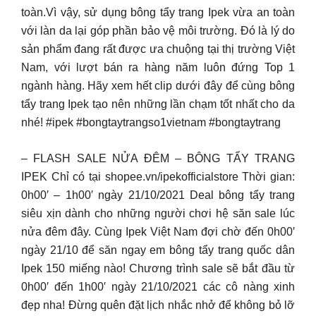
toàn.Vì vậy, sử dụng bông tẩy trang Ipek vừa an toàn
với làn da lại góp phần bảo vệ môi trường. Đó là lý do
sản phẩm đang rất được ưa chuộng tại thị trường Việt
Nam, với lượt bán ra hàng năm luôn đứng Top 1
ngành hàng. Hãy xem hết clip dưới đây để cùng bông
tẩy trang Ipek tạo nên những lần chạm tốt nhất cho da
nhé! #ipek #bongtaytrangso1vietnam #bongtaytrang
– FLASH SALE NỬA ĐÊM – BÔNG TẨY TRANG
IPEK Chỉ có tại shopee.vn/ipekofficialstore Thời gian:
0h00′ – 1h00′ ngày 21/10/2021 Deal bông tẩy trang
siêu xịn dành cho những người chơi hệ săn sale lúc
nửa đêm đây. Cùng Ipek Việt Nam đợi chờ đến 0h00′
ngày 21/10 để săn ngay em bông tẩy trang quốc dân
Ipek 150 miếng nào! Chương trình sale sẽ bắt đầu từ
0h00′ đến 1h00′ ngày 21/10/2021 các cô nàng xinh
đẹp nha! Đừng quên đặt lịch nhắc nhở để không bỏ lỡ