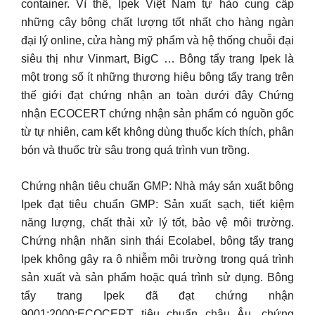
container. Vì thế, Ipek Việt Nam tự hào cung cấp
những cây bông chất lượng tốt nhất cho hàng ngàn
đại lý online, cửa hàng mỹ phẩm và hệ thống chuỗi đại
siêu thị như Vinmart, BigC … Bông tẩy trang Ipek là
một trong số ít những thương hiệu bông tẩy trang trên
thế giới đạt chứng nhận an toàn dưới đây Chứng
nhận ECOCERT chứng nhận sản phẩm có nguồn gốc
từ tự nhiên, cam kết không dùng thuốc kích thích, phân
bón và thuốc trừ sâu trong quá trình vun trồng.
Chứng nhận tiêu chuẩn GMP: Nhà máy sản xuất bông
Ipek đạt tiêu chuẩn GMP: Sản xuất sạch, tiết kiệm
năng lượng, chất thải xử lý tốt, bảo vệ môi trường.
Chứng nhận nhãn sinh thái Ecolabel, bông tẩy trang
Ipek không gây ra ô nhiễm môi trường trong quá trình
sản xuất và sản phẩm hoặc quá trình sử dụng. Bông
tẩy trang Ipek đã đạt chứng nhận
9001:2000:ECOCERT tiêu chuẩn châu Âu, chứng