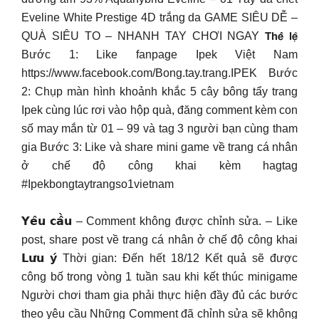
Eveline White Prestige 4D trắng da GAME SIÊU DỄ –
QUÀ SIÊU TO – NHANH TAY CHƠI NGAY 𝗧𝗵𝗲̂̉ 𝗹𝗲̣̂
Bước 1: Like fanpage Ipek Việt Nam
https://www.facebook.com/Bong.tay.trang.IPEK Bước
2: Chụp màn hình khoảnh khắc 5 cây bông tẩy trang
Ipek cùng lúc rơi vào hộp quà, đăng comment kèm con
số may mắn từ 01 – 99 và tag 3 người bạn cùng tham
gia Bước 3: Like và share mini game về trang cá nhân
ở chế độ công khai kèm hagtag
#Ipekbongtaytrangso1vietnam
𝗬𝗲̂𝘂 𝗰𝗮̂̀𝘂 – Comment không được chỉnh sửa. – Like
post, share post về trang cá nhân ở chế độ công khai
𝗟𝘂̛𝘂 𝘆́ Thời gian: Đến hết 18/12 Kết quả sẽ được
công bố trong vòng 1 tuần sau khi kết thúc minigame
Người chơi tham gia phải thực hiện đầy đủ các bước
theo yêu cầu Những Comment đã chỉnh sửa sẽ không