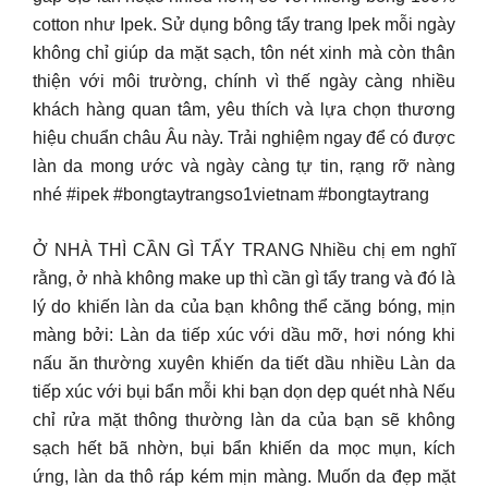
cotton như Ipek. Sử dụng bông tẩy trang Ipek mỗi ngày
không chỉ giúp da mặt sạch, tôn nét xinh mà còn thân
thiện với môi trường, chính vì thế ngày càng nhiều
khách hàng quan tâm, yêu thích và lựa chọn thương
hiệu chuẩn châu Âu này. Trải nghiệm ngay để có được
làn da mong ước và ngày càng tự tin, rạng rỡ nàng
nhé #ipek #bongtaytrangso1vietnam #bongtaytrang
Ở NHÀ THÌ CẦN GÌ TẨY TRANG Nhiều chị em nghĩ
rằng, ở nhà không make up thì cần gì tẩy trang và đó là
lý do khiến làn da của bạn không thể căng bóng, mịn
màng bởi: Làn da tiếp xúc với dầu mỡ, hơi nóng khi
nấu ăn thường xuyên khiến da tiết dầu nhiều Làn da
tiếp xúc với bụi bẩn mỗi khi bạn dọn dẹp quét nhà Nếu
chỉ rửa mặt thông thường làn da của bạn sẽ không
sạch hết bã nhờn, bụi bẩn khiến da mọc mụn, kích
ứng, làn da thô ráp kém mịn màng. Muốn da đẹp mặt