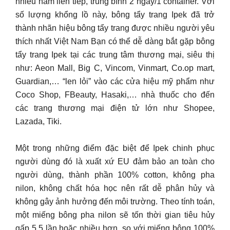
nhiều năm liên tiếp, trung bình 2 ngày/1 container. Với
số lượng khổng lồ này, bông tẩy trang Ipek đã trở
thành nhãn hiệu bông tẩy trang được nhiều người yêu
thích nhất Việt Nam Bạn có thể dễ dàng bắt gặp bông
tẩy trang Ipek tại các trung tâm thương mại, siêu thị
như: Aeon Mall, Big C, Vincom, Vinmart, Co.op mart,
Guardian,… “len lỏi” vào các cửa hiệu mỹ phẩm như
Coco Shop, FBeauty, Hasaki,… nhà thuốc cho đến
các trang thương mại điện tử lớn như Shopee,
Lazada, Tiki.
Một trong những điểm đặc biệt để Ipek chinh phục
người dùng đó là xuất xứ EU đảm bảo an toàn cho
người dùng, thành phần 100% cotton, không pha
nilon, không chất hóa học nên rất dễ phân hủy và
không gây ảnh hưởng đến môi trường. Theo tính toán,
một miếng bông pha nilon sẽ tốn thời gian tiêu hủy
gấp 5,5 lần hoặc nhiều hơn, so với miếng bông 100%