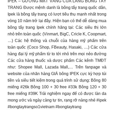
IPEK – GƯƠNG MẶT VÀNG CỦA LÀNG BÔNG TẨY
TRANG Được mệnh danh là bông tẩy trang quốc dân,
Ipek là bông tẩy trang có lượt tiêu thụ mạnh nhất trong
vòng 10 năm trở lại đây. Hiện bạn có thể dễ dàng mua
bông tẩy trang Ipek chính hãng tại: Các siêu thị lớn
nhỏ trên toàn quốc (Vinmart, BigC, Cricle K, Coopmart,
…) Các hệ thống và chuỗi của hàng mỹ phẩm trên
toàn quốc (Coco Shop, FBeauty, Hasaki, …) Các cửa
hàng đại lý mỹ phẩm từ to tới nhỏ trên mọi nẻo đường
Các cửa hàng thuốc và dược phẩm Các kênh TMĐT
như: Shopee Mall, Lazada Mall,… Trên fanpage và
website của nhãn hàng GIÁ bông IPEK cực kỳ hợp túi
tiền và siêu tiết kiệm trong quá trình sử dụng: Bông 80
miếng #26k Bông 100 + 30 free #33k Bông 120 + 30
free miếng #39K Trải nghiệm ngay để có được làn da
mong ước và ngày càng tự tin, rạng rỡ nàng nhé #ipek
#bongtaytrangso1vietnam #bongtaytrang