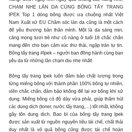
CHẠM NHẸ LÀN DA CÙNG BÔNG TẨY TRANG
IPEK Top 1 dòng bông được ưa chuộng nhất Việt
Nam Xuất xứ EU Chăm sóc làn da cũng là một cách
để yêu thương bản thân mình. Một là da sáng mịn,
căng mọng tươi trẻ như cô nàng ở tuổi 18 chắc chắn
mang đến cho bạn cảm xúc thư thái, ngập tràn tự tin.
Bông tẩy trang #Ipek – người bạn đồng hành cùng bạn
yêu da từ những lần chạm dịu nhẹ nhất!
Bông tẩy trang Ipek luôn đảm bảo chất lượng trong
từng miếng bông với thành phần 100% bông tự nhiên,
viền chắc chắn, đảm bảo không để lại xơ bông khi sử
dụng. Miếng bông có độ dày vừa phải, giúp thấm hút
các dung dịch (toner, nước tẩy trang,…) tốt nhất, không
gây tốn dung dịch. Bao bì của bông tẩy trang Ipek
được sản xuất từ nguồn nguyên liệu tái chế, chất thải
duy nhất là vỏ quả bông cũng được tái chế hoàn