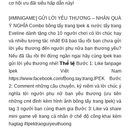
cơ hội ưu đãi siêu hấp dẫn này!
[#MINIGAME] GỬI LỜI YÊU THƯƠNG – NHẬN QUÀ
Ý NGHĨA Combo bông tẩy trang Ipek & nước tẩy trang
Eveline dành tặng cho 10 người chơi có lời chúc hay
và nhiều tương tác nhất! Đã bao lâu rồi bạn chưa gửi
lời yêu thương đến người phụ nữa bạn thương yêu?
Nếu đã lâu rồi thì đừng ngần ngại hãy cùng Ipek trao
gửi lời yêu thương nhé! 𝗧𝗵𝗲̂̉ 𝗹𝗲̣̂ Bước 1: Like fanpage
Ipek Việt Nam
https://www.facebook.com/Bong.tay.trang.IPEK Bước
2: Comment những câu chuyện, kỷ niệm và lời chúc ý
nghĩa tới người phụ nữ bạn yêu thương (ưu tiên
những cmt đính kèm hình ảnh bông tẩy trang Ipek) và
tag 3 người bạn cùng tham gia Bước 3: Like và share
mini game về trang cá nhân ở chế độ công khai kèm
hagtag #Ipektraoguiyeuthuong