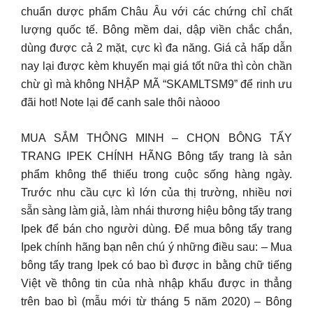
chuẩn dược phẩm Châu Âu với các chứng chỉ chất
lượng quốc tế. Bông mềm dai, dập viền chắc chắn,
dùng được cả 2 mặt, cực kì đa năng. Giá cả hấp dẫn
nay lại được kèm khuyến mại giá tốt nữa thì còn chần
chừ gì mà không NHẬP MÃ “SKAMLTSM9” để rinh ưu
đãi hot! Note lại để canh sale thôi nàooo
MUA SẮM THÔNG MINH – CHỌN BÔNG TẨY
TRANG IPEK CHÍNH HÃNG Bông tẩy trang là sản
phẩm không thể thiếu trong cuộc sống hàng ngày.
Trước nhu cầu cực kì lớn của thị trường, nhiều nơi
sẵn sàng làm giả, làm nhái thương hiệu bông tẩy trang
Ipek để bán cho người dùng. Để mua bông tẩy trang
Ipek chính hãng bạn nên chú ý những điều sau: – Mua
bông tẩy trang Ipek có bao bì được in bằng chữ tiếng
Việt về thông tin của nhà nhập khẩu được in thẳng
trên bao bì (mẫu mới từ tháng 5 năm 2020) – Bông