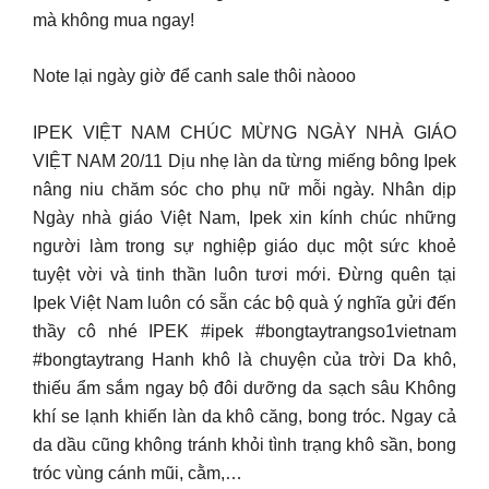
mà không mua ngay!
Note lại ngày giờ để canh sale thôi nàooo
IPEK VIỆT NAM CHÚC MỪNG NGÀY NHÀ GIÁO
VIỆT NAM 20/11 Dịu nhẹ làn da từng miếng bông Ipek
nâng niu chăm sóc cho phụ nữ mỗi ngày. Nhân dịp
Ngày nhà giáo Việt Nam, Ipek xin kính chúc những
người làm trong sự nghiệp giáo dục một sức khoẻ
tuyệt vời và tinh thần luôn tươi mới. Đừng quên tại
Ipek Việt Nam luôn có sẵn các bộ quà ý nghĩa gửi đến
thầy cô nhé IPEK #ipek #bongtaytrangso1vietnam
#bongtaytrang Hanh khô là chuyện của trời Da khô,
thiếu ẩm sắm ngay bộ đôi dưỡng da sạch sâu Không
khí se lạnh khiến làn da khô căng, bong tróc. Ngay cả
da dầu cũng không tránh khỏi tình trạng khô sần, bong
tróc vùng cánh mũi, cằm,…