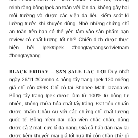
minh rằng bông Ipek an toàn với làn da, không gây hại
môi trường và được các viện da liễu kiểm soát kĩ
lưỡng trước khi khuyên dùng. Nhờ những chứng chỉ
an toàn trên bạn có thể yên tâm vào sản phẩm bạn
review có chất lượng tốt nhé! Chiến dịch được thực
hiện bởi Ipek#ipek #bongtaytrangso1vietnam
#bongtaytrang
𝐁𝐋𝐀𝐂𝐊 𝐅𝐑𝐈𝐃𝐀𝐘 – 𝐒𝐀̆𝐍 𝐒𝐀𝐋𝐄 𝐋𝐀̣𝐂 𝐋𝐎̂́𝐈 Duy nhất
ngày 26/11 #Combo 4 bông tẩy trang Ipek 130 miếng
giá chỉ còn #99K Chỉ có tại Shopee Mall: lazada.vn
Bông tẩy trang Ipek được làm từ 100% từ bông tự
nhiên, không chứa hóa chất tẩy trắng. Đạt tiêu chuẩn
dược phẩm Châu Âu với các chứng chỉ chất lượng
quốc tế. Bông mềm dai, dập viền chắc chắn, dùng
được cả 2 mặt, cực kì đa năng. Giá cả hấp dẫn nay lại
được kèm khuyến mại giá tốt nữa thì còn chần chừ gì