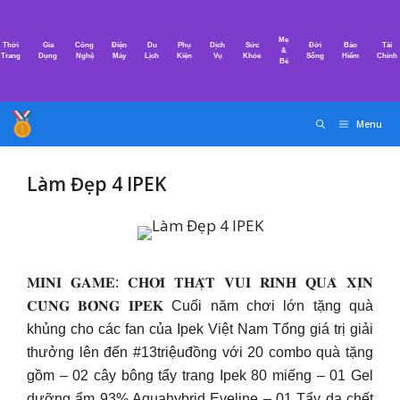
Chuyển
đến
Mẹ
Thời
Gia
Công
Điện
Du
Phụ
Dịch
Sức
Đời
Bảo
Tài
nội
&
Trang
Dụng
Nghệ
Máy
Lịch
Kiện
Vụ
Khỏe
Sống
Hiểm
Chính
Bé
dung
Menu
Làm Đẹp 4 IPEK
𝐌𝐈𝐍𝐈 𝐆𝐀𝐌𝐄: 𝐂𝐇𝐎̛𝐈 𝐓𝐇𝐀̣̂𝐓 𝐕𝐔𝐈 𝐑𝐈𝐍𝐇 𝐐𝐔𝐀̀ 𝐗𝐈̣𝐍
𝐂𝐔̀𝐍𝐆 𝐁𝐎̂𝐍𝐆 𝐈𝐏𝐄𝐊 Cuối năm chơi lớn tặng quà
khủng cho các fan của Ipek Việt Nam Tổng giá trị giải
thưởng lên đến #13triệuđồng với 20 combo quà tặng
gồm – 02 cây bông tẩy trang Ipek 80 miếng – 01 Gel
dưỡng ẩm 93% Aquahybrid Eveline – 01 Tẩy da chết