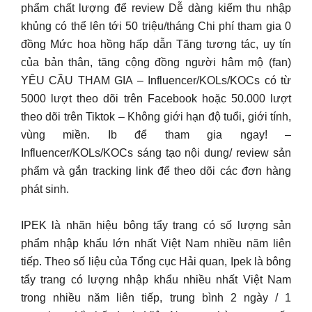
phẩm chất lượng để review Dễ dàng kiếm thu nhập
khủng có thể lên tới 50 triệu/tháng Chi phí tham gia 0
đồng Mức hoa hồng hấp dẫn Tăng tương tác, uy tín
của bản thân, tăng cộng đồng người hâm mộ (fan)
YÊU CẦU THAM GIA – Influencer/KOLs/KOCs có từ
5000 lượt theo dõi trên Facebook hoặc 50.000 lượt
theo dõi trên Tiktok – Không giới hạn độ tuổi, giới tính,
vùng miền. Ib để tham gia ngay! –
Influencer/KOLs/KOCs sáng tạo nội dung/ review sản
phẩm và gắn tracking link để theo dõi các đơn hàng
phát sinh.
IPEK là nhãn hiệu bông tẩy trang có số lượng sản
phẩm nhập khẩu lớn nhất Việt Nam nhiều năm liên
tiếp. Theo số liệu của Tổng cục Hải quan, Ipek là bông
tẩy trang có lượng nhập khẩu nhiều nhất Việt Nam
trong nhiều năm liên tiếp, trung bình 2 ngày / 1