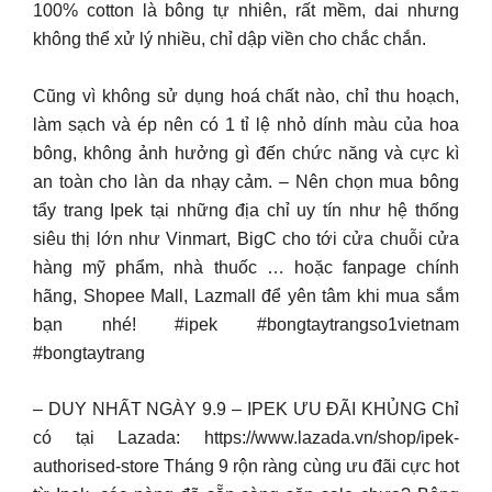
100% cotton là bông tự nhiên, rất mềm, dai nhưng
không thể xử lý nhiều, chỉ dập viền cho chắc chắn.
Cũng vì không sử dụng hoá chất nào, chỉ thu hoạch,
làm sạch và ép nên có 1 tỉ lệ nhỏ dính màu của hoa
bông, không ảnh hưởng gì đến chức năng và cực kì
an toàn cho làn da nhạy cảm. – Nên chọn mua bông
tẩy trang Ipek tại những địa chỉ uy tín như hệ thống
siêu thị lớn như Vinmart, BigC cho tới cửa chuỗi cửa
hàng mỹ phẩm, nhà thuốc … hoặc fanpage chính
hãng, Shopee Mall, Lazmall để yên tâm khi mua sắm
bạn nhé! #ipek #bongtaytrangso1vietnam
#bongtaytrang
– DUY NHẤT NGÀY 9.9 – IPEK ƯU ĐÃI KHỦNG Chỉ
có tại Lazada: https://www.lazada.vn/shop/ipek-
authorised-store Tháng 9 rộn ràng cùng ưu đãi cực hot