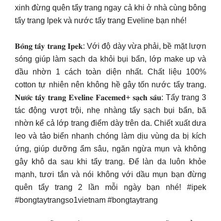
xinh đừng quên tẩy trang ngay cả khi ở nhà cùng bông
tẩy trang Ipek và nước tẩy trang Eveline bạn nhé!
𝐁𝐨̂𝐧𝐠 𝐭𝐚̂̉𝐲 𝐭𝐫𝐚𝐧𝐠 𝐈𝐩𝐞𝐤: Với độ dày vừa phải, bề mặt lượn
sóng giúp làm sạch da khỏi bụi bẩn, lớp make up và
dầu nhờn 1 cách toàn diện nhất. Chất liệu 100%
cotton tự nhiên nên không hề gây tốn nước tẩy trang.
𝐍𝐮̛𝐨̛́𝐜 𝐭𝐚̂̉𝐲 𝐭𝐫𝐚𝐧𝐠 𝐄𝐯𝐞𝐥𝐢𝐧𝐞 𝐅𝐚𝐜𝐞𝐦𝐞𝐝+ 𝐬𝐚̣𝐜𝐡 𝐬𝐚̂𝐮: Tẩy trang 3
tác động vượt trội, nhẹ nhàng tẩy sạch bụi bẩn, bã
nhờn kể cả lớp trang điểm dày trên da. Chiết xuất dưa
leo và tảo biển nhanh chóng làm dịu vùng da bị kích
ứng, giúp dưỡng ẩm sâu, ngăn ngừa mụn và không
gây khô da sau khi tẩy trang. Để làn da luôn khỏe
mạnh, tươi tắn và nói không với dầu mụn bạn đừng
quên tẩy trang 2 lần mỗi ngày bạn nhé! #ipek
#bongtaytrangso1vietnam #bongtaytrang