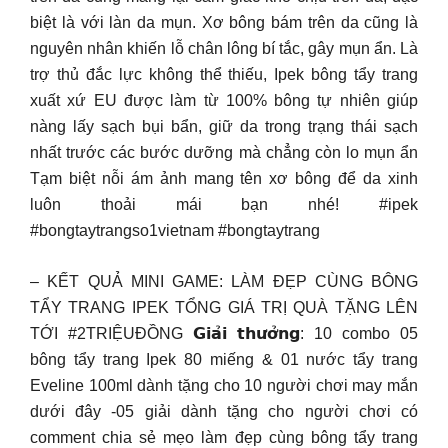
biệt là với làn da mụn. Xơ bông bám trên da cũng là
nguyên nhân khiến lỗ chân lông bí tắc, gây mụn ẩn. Là
trợ thủ đắc lực không thể thiếu, Ipek bông tẩy trang
xuất xứ EU được làm từ 100% bông tự nhiên giúp
nàng lấy sạch bụi bẩn, giữ da trong trạng thái sạch
nhất trước các bước dưỡng mà chẳng còn lo mụn ẩn
Tạm biệt nỗi ám ảnh mang tên xơ bông để da xinh
luôn thoải mái bạn nhé! #ipek
#bongtaytrangso1vietnam #bongtaytrang
– KẾT QUẢ MINI GAME: LÀM ĐẸP CÙNG BÔNG
TẨY TRANG IPEK TỔNG GIÁ TRỊ QUÀ TẶNG LÊN
TỚI #2TRIỆUĐỒNG 𝗚𝗶𝗮̉𝗶 𝘁𝗵𝘂̛𝗼̛̉𝗻𝗴: 10 combo 05
bông tẩy trang Ipek 80 miếng & 01 nước tẩy trang
Eveline 100ml dành tặng cho 10 người chơi may mắn
dưới đây -05 giải dành tặng cho người chơi có
comment chia sẻ mẹo làm đẹp cùng bông tẩy trang