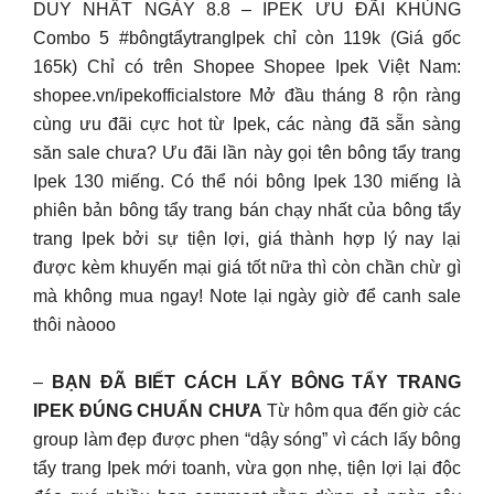
DUY NHẤT NGÀY 8.8 – IPEK ƯU ĐÃI KHỦNG
Combo 5 #bôngtẩytrangIpek chỉ còn 119k (Giá gốc
165k) Chỉ có trên Shopee Shopee Ipek Việt Nam:
shopee.vn/ipekofficialstore Mở đầu tháng 8 rộn ràng
cùng ưu đãi cực hot từ Ipek, các nàng đã sẵn sàng
săn sale chưa? Ưu đãi lần này gọi tên bông tẩy trang
Ipek 130 miếng. Có thể nói bông Ipek 130 miếng là
phiên bản bông tẩy trang bán chạy nhất của bông tẩy
trang Ipek bởi sự tiện lợi, giá thành hợp lý nay lại
được kèm khuyến mại giá tốt nữa thì còn chần chừ gì
mà không mua ngay! Note lại ngày giờ để canh sale
thôi nàooo
–
BẠN ĐÃ BIẾT CÁCH LẤY BÔNG TẨY TRANG
IPEK ĐÚNG CHUẨN CHƯA
Từ hôm qua đến giờ các
group làm đẹp được phen “dậy sóng” vì cách lấy bông
tẩy trang Ipek mới toanh, vừa gọn nhẹ, tiện lợi lại độc