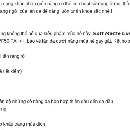
 dụng khác nhau giúp nàng có thể linh hoạt sử dụng ở mọi thờ
g ngời của làn da để nàng luôn tự tin khoe sắc nhé !
hông thể bỏ qua siêu phẩm mùa hè này: 𝙎𝙤𝙛𝙩 𝙈𝙖𝙩𝙩𝙚 𝘾𝙪𝙨
PF50 PA+++, bảo vệ làn da dưới nắng mùa hè gay gắt. Kết hợp
 tắn rạng rỡ
 tiết kiệm)
oàn bộ những cô nàng da hỗn hợp thiên dầu đến da dầu
ững
ấp khẩu trang mùa dịch