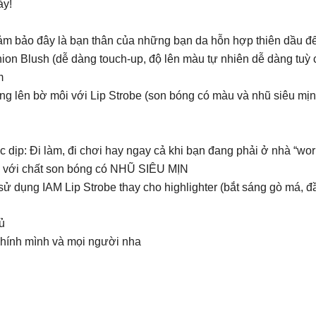
ày!
(đảm bảo đây là bạn thân của những bạn da hỗn hợp thiên dầu đ
ion Blush (dễ dàng touch-up, độ lên màu tự nhiên dễ dàng tuỳ
m
ng lên bờ môi với Lip Strobe (son bóng có màu và nhũ siêu mịn
 dịp: Đi làm, đi chơi hay ngay cả khi bạn đang phải ở nhà “wo
 với chất son bóng có NHŨ SIÊU MỊN
ể sử dụng IAM Lip Strobe thay cho highlighter (bắt sáng gò má,
ủ
chính mình và mọi người nha