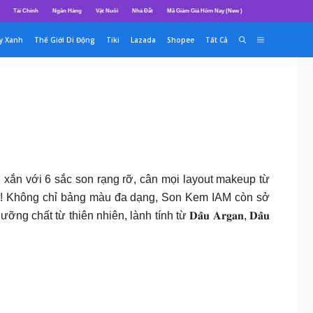
Tài Chính
Ngân Hàng
Vật Nuôi
Nhà Đất
Mã Giảm Giá Hôm Nay (New )
y Xanh
Thế Giới Di Động
Tiki
Lazada
Shopee
Tất Cả
h xắn với 6 sắc son rạng rỡ, cân mọi layout makeup từ
 nàng ơiii! Không chỉ bảng màu đa dạng, Son Kem IAM còn sở
ừ thiên nhiên, lành tính từ 𝐃𝐚̂̀𝐮 𝐀𝐫𝐠𝐚𝐧, 𝐃𝐚̂̀𝐮