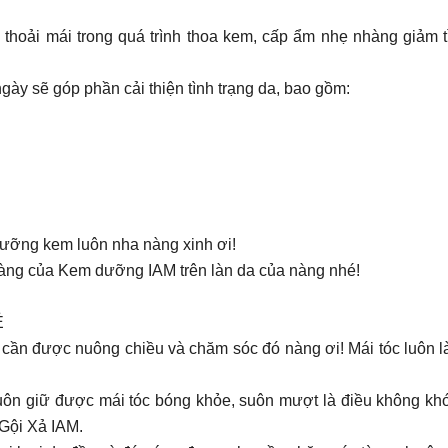
𝐥𝐚̣𝐧𝐡: Tạo cảm giác thoải mái trong quá trình thoa kem, cấp ẩm nhẹ n
đặn mỗi ngày sẽ góp phần cải thiện tình trạng da, bao gồm:
dưỡng kem luôn nha nàng xinh ơi!
dàng của Kem dưỡng IAM trên làn da của nàng nhé!
Ẻ
cần được nuông chiều và chăm sóc đó nàng ơi! Mái tóc luôn là 
và luôn giữ được mái tóc bóng khỏe, suôn mượt là điều không k
Gội Xả IAM.