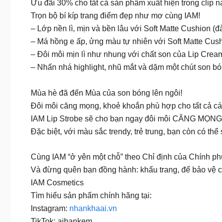
Ưu đãi 30% cho tất cả sản phẩm xuất hiện trong clip n
Trọn bộ bí kíp trang điểm đẹp như mơ cùng IAM!
– Lớp nền lì, mịn và bền lâu với Soft Matte Cushion 
– Má hồng e ấp, ửng màu tự nhiên với Soft Matte Cush
– Đôi môi mịn lì như nhung với chất son của Lip Crea
– Nhấn nhá highlight, nhũ mắt và dặm một chút son bó
Mùa hè đã đến Mùa của son bóng lên ngôi!
Đôi môi căng mọng, khoẻ khoắn phù hợp cho tất cả các
IAM Lip Strobe sẽ cho bạn ngay đôi môi CĂNG MỌNG
Đặc biệt, với màu sắc trendy, trẻ trung, bạn còn có th
Cùng IAM “ở yên một chỗ” theo Chỉ định của Chính ph
Và đừng quên bạn đồng hành: khẩu trang, để bảo vệ 
IAM Cosmetics
Tìm hiểu sản phẩm chính hãng tại:
Instagram:
nhankhaai.vn
TikTok: aibankem