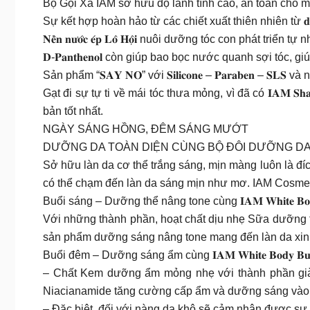
Bộ Gội Xả IAM sở hữu độ lành tính cao, an toàn cho
Sự kết hợp hoàn hảo từ các chiết xuất thiên nhiên từ 𝐝𝐚̂̀𝐮 𝐀
𝐍𝐞̂̀𝐧 𝐧𝐮̛𝐨̛́𝐜 𝐞́𝐩 𝐋𝐨̂ 𝐇𝐨̣̂𝐢 nuôi dưỡng tóc con phát triể
𝐃-𝐏𝐚𝐧𝐭𝐡𝐞𝐧𝐨𝐥 còn giúp bao bọc nước quanh sợi tóc,
Sản phẩm “𝐒𝐀𝐘 𝐍𝐎” với 𝐒𝐢𝐥𝐢𝐜𝐨𝐧𝐞 – 𝐏𝐚𝐫𝐚𝐛𝐞
Gạt đi sự tự ti về mái tóc thưa mỏng, vì đã có 𝐈𝐀𝐌 𝐒𝐡
bản tốt nhất.
NGÀY SÁNG HỒNG, ĐÊM SÁNG MƯỚT
DƯỠNG DA TOÀN DIỆN CÙNG BỘ ĐÔI DƯỠNG DA
Sở hữu làn da cơ thể trắng sáng, mịn màng luôn là đ
có thể chạm đến làn da sáng mịn như mơ. IAM Cosmeti
Buổi sáng – Dưỡng thể nâng tone cùng 𝐈𝐀𝐌 𝐖𝐡𝐢𝐭𝐞 𝐁𝐨𝐝𝐲 
Với những thành phần, hoạt chất dịu nhẹ Sữa dưỡng t
sản phẩm dưỡng sáng nâng tone mang đến làn da xinh 
Buổi đêm – Dưỡng sáng ẩm cùng 𝐈𝐀𝐌 𝐖𝐡𝐢𝐭𝐞 𝐁𝐨𝐝𝐲 𝐁𝐮𝐭𝐭
– Chất Kem dưỡng ẩm mỏng nhẹ với thành phần già
Niacianamide tăng cường cấp ẩm và dưỡng sáng vào b
– Đặc biệt, đối với nàng da khô sẽ cảm nhận được sự t