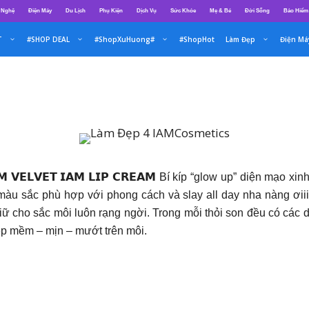
 Nghệ
Điện Máy
Du Lịch
Phụ Kiện
Dịch Vụ
Sức Khỏe
Mẹ & Bé
Đời Sống
Bảo Hiểm
T
#SHOP DEAL
#ShopXuHuong#
#ShopHot
Làm Đẹp
Điện Má
𝗩𝗘𝗧 𝗜𝗔𝗠 𝗟𝗜𝗣 𝗖𝗥𝗘𝗔𝗠 Bí kíp “glow up” diện mạo xin
. Pick ngay một màu sắc phù hợp với phong cách và slay all day nha
sắc môi luôn rạng ngời. Trong mỗi thỏi son đều có các dưỡng chất t
c vẻ đẹp mềm – mịn – mướt trên môi.