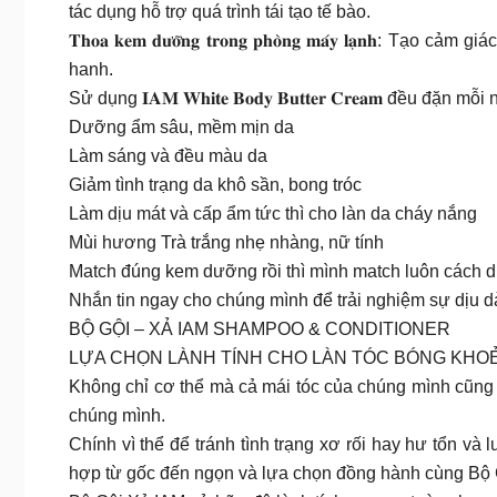
tác dụng hỗ trợ quá trình tái tạo tế bào.
𝐓𝐡𝐨𝐚 𝐤𝐞𝐦 𝐝𝐮̛𝐨̛̃𝐧𝐠 𝐭𝐫𝐨𝐧𝐠 𝐩𝐡𝐨̀𝐧𝐠 𝐦𝐚́𝐲 
hanh.
Sử dụng 𝐈𝐀𝐌 𝐖𝐡𝐢𝐭𝐞 𝐁𝐨𝐝𝐲 𝐁𝐮𝐭𝐭𝐞𝐫 𝐂𝐫𝐞𝐚𝐦 đều 
Dưỡng ẩm sâu, mềm mịn da
Làm sáng và đều màu da
Giảm tình trạng da khô sần, bong tróc
Làm dịu mát và cấp ẩm tức thì cho làn da cháy nắng
Mùi hương Trà trắng nhẹ nhàng, nữ tính
Match đúng kem dưỡng rồi thì mình match luôn cách 
Nhắn tin ngay cho chúng mình để trải nghiệm sự dịu 
BỘ GỘI – XẢ IAM SHAMPOO & CONDITIONER
LỰA CHỌN LÀNH TÍNH CHO LÀN TÓC BÓNG KHO
Không chỉ cơ thể mà cả mái tóc của chúng mình cũng 
chúng mình.
Chính vì thể để tránh tình trạng xơ rối hay hư tổn 
hợp từ gốc đến ngọn và lựa chọn đồng hành cùng Bộ 