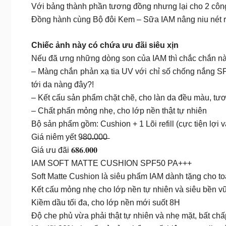
Với bảng thành phần tương đồng nhưng lại cho 2 công
Đồng hành cùng Bộ đôi Kem – Sữa IAM nâng niu nét rạn
Chiếc ảnh này có chứa ưu đãi siêu xịn
Nếu đã ưng những dòng son của IAM thì chắc chắn nàng k
– Màng chắn phản xạ tia UV với chỉ số chống nắng S
tới da nàng đây?!
– Kết cấu sản phẩm chặt chẽ, cho làn da đều màu, tươi
– Chất phấn mỏng nhẹ, cho lớp nền thật tự nhiên
Bộ sản phẩm gồm: Cushion + 1 Lõi refill (cực tiện lợi và
Giá niêm yết 9̶8̶0̶.̶0̶0̶0̶
Giá ưu đãi 𝟔𝟖𝟔.𝟎𝟎𝟎
IAM SOFT MATTE CUSHION SPF50 PA+++
Soft Matte Cushion là siêu phẩm IAM dành tặng cho t
Kết cấu mỏng nhẹ cho lớp nền tự nhiên và siêu bền v
Kiềm dầu tối đa, cho lớp nền mới suốt 8H
Độ che phủ vừa phải thật tự nhiên và nhẹ mặt, bất ch