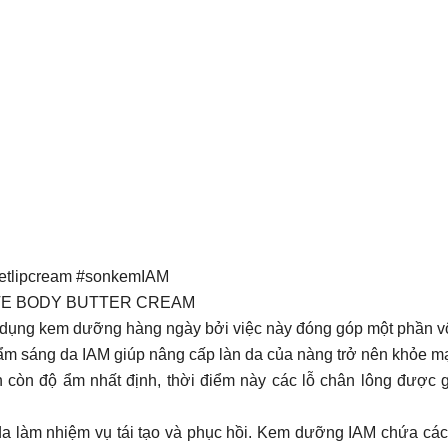
vetlipcream #sonkemIAM
ITE BODY BUTTER CREAM
dụng kem dưỡng hàng ngày bởi việc này đóng góp một phần vô 
 sáng da IAM giúp nâng cấp làn da của nàng trở nên khỏe mạ
khi tắm nền da vẫn còn độ ẩm nhất định, thời điểm này các lỗ chân l
Ban đêm là thời gian da làm nhiệm vụ tái tạo và phục hồi. Kem dưỡng IA