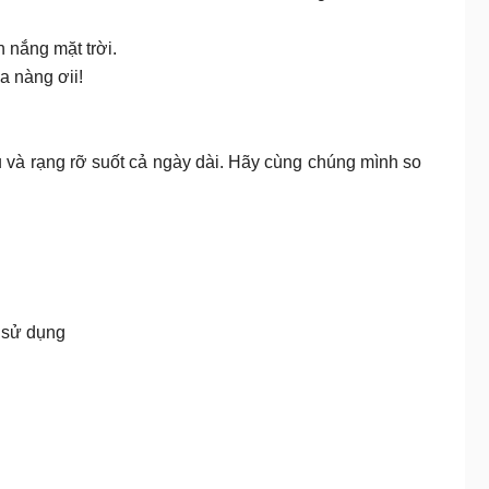
ánh nắng mặt trời.
a nàng ơii!
 luôn được nâng niu và rạng rỡ suốt cả ngày dài. Hãy cùng chúng mình so
n sử dụng