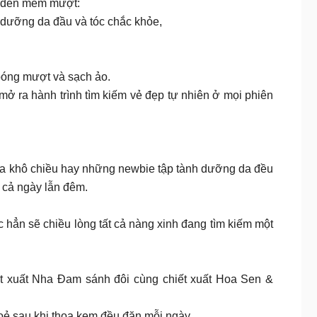
u đến mềm mượt:
trợ nuôi dưỡng da đầu và tóc chắc khỏe,
ác bóng mượt và sạch ảo.
tóc và mở ra hành trình tìm kiếm vẻ đẹp tự nhiên ở mọi phiên
 da khô chiều hay những newbie tập tành dưỡng da đều
 cả ngày lẫn đêm.
hẳn sẽ chiều lòng tất cả nàng xinh đang tìm kiếm một
 xuất Nha Đam sánh đôi cùng chiết xuất Hoa Sen &
hoẻ sau khi thoa kem đều đặn mỗi ngày.