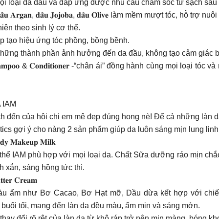
 mọi loại da đầu và đáp ứng được nhu cầu chăm sóc từ sạch sâ
𝐫𝐠𝐚𝐧, 𝐝𝐚̂̀𝐮 𝐉𝐨𝐣𝐨𝐛𝐚, 𝐝𝐚̂̀𝐮 𝐎𝐥𝐢𝐯𝐞 làm mềm mượt tóc, hỗ 
n tự nhiên theo sinh lý cơ thể.
 giúp tạo hiệu ứng tóc phồng, bồng bềnh.
 – 𝐒𝐋𝐒 và những thành phần ảnh hưởng đến da đầu, không tạo cảm gi
𝐦𝐩𝐨𝐨 & 𝐂𝐨𝐧𝐝𝐢𝐭𝐢𝐨𝐧𝐞𝐫 -“chân ái” đồng hành cùng mọi loại 
 IAM
ích đến của hội chị em mê đẹp đúng hong nè! Để cả những làn
cs gợi ý cho nàng 2 sản phẩm giúp da luôn sáng mịn lung linh
𝐚𝐤𝐞𝐮𝐩 𝐌𝐢𝐥𝐤
hể IAM phù hợp với mọi loại da. Chất Sữa dưỡng ráo mịn chắc 
xắn, sáng hồng tức thì.
𝐫 𝐂𝐫𝐞𝐚𝐦
u ẩm như Bơ Cacao, Bơ Hạt mỡ, Dầu dừa kết hợp với chiết
uổi tối, mang đến làn da đều màu, ẩm mịn và sáng mởn.
hay đổi rõ rệt của làn da từ khô ráp trở nên mịn màng, bóng k