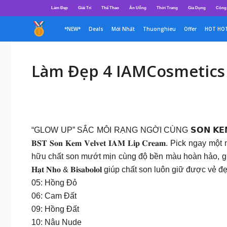
Chuyển
Làm Đẹp
Giải Trí
Thể Thao
Ăn Uống
Thời Trang
Gia Dụng
Công
đến
nội
*NEW*
Deals
Mới Nhất
Thuonghieu
Offer
HOT HO
dung
Làm Đẹp 4 IAMCosmetics
“GLOW UP” SẮC MÔI RẠNG NGỜI CÙNG 𝗦𝗢𝗡 𝗞𝗘𝗠 𝗩𝗘
𝐁𝐒𝐓 𝐒𝐨𝐧 𝐊𝐞𝐦 𝐕𝐞𝐥𝐯𝐞𝐭 𝐈𝐀𝐌 𝐋𝐢𝐩 𝐂𝐫𝐞𝐚
hữu chất son mướt mịn cùng độ bền màu hoàn hảo, giữ cho 
𝐇𝐚̣𝐭 𝐍𝐡𝐨 & 𝐁𝐢𝐬𝐚𝐛𝐨𝐥𝐨𝐥 giúp chất son luôn giữ đượ
05: Hồng Đỏ
06: Cam Đất
09: Hồng Đất
10: Nâu Nude