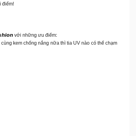
i điểm!
𝙝𝙞𝙤𝙣 với những ưu điểm:
 cùng kem chống nắng nữa thì tia UV nào có thể chạm