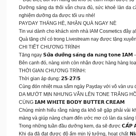
Dưỡng sáng da thôi vẫn chưa đủ, sức khoẻ làn da c
nghiệm dưỡng da được tối ưu nhé!
PAYDAY THÁNG HÈ, NHẬN QUÀ NGAY NÈ
Tin vui dành cho khách xinh nhà IAM Cosmetics đây ạ
Quà tặng chỉ có trong Livestream nay được tặng xuyên 
CHI TIẾT CHƯƠNG TRÌNH
Tặng ngay 𝗦𝘂̛̃𝗮 𝗱𝘂̛𝗼̛̃𝗻𝗴 𝘀𝗮́𝗻𝗴 𝗱𝗮 𝗻𝐚̂𝗻𝗴 𝘁𝗼𝗻𝗲
Bên cạnh đó, nàng xinh còn nhận được hàng hàng loạt 𝘃
THỜI GIAN CHƯƠNG TRÌNH:
Thời gian áp dụng: 𝟮𝟱-𝟮𝟳/𝟱
Cùng đón nhiệt mua sắm ngày Payday với vô vàn ưu đã
DA MƯỚT MỊN NHƯNG VẪN LÊN TONE TRẮNG H
CÙNG 𝗜𝗔𝗠 𝗪𝗛𝗜𝗧𝗘 𝗕𝗢𝗗𝗬 𝗕𝗨𝗧𝗧𝗘𝗥 𝗖𝗥𝗘𝗔𝗠
Chúng mình hiểu rằng nàng da khô sẽ gặp phải vài k
màng và giúp nàng chạm đến ước mơ có làn da sáng 
Trong những tuần đầu dưỡng kem, da sẽ được 𝗖𝗔̂́𝗣 𝗔̂̉𝗠 
Khi da đã đạt được độ ẩm mịn lý tưởng, hoạt chất 𝗡𝗶𝗮𝗰𝗶𝗻