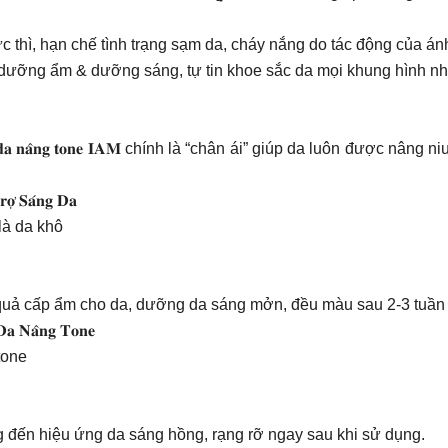
𝗺𝗮́𝘁 𝗱𝗮 tức thì, hạn chế tình trạng sạm da, cháy nắng do tác động của 
ề dưỡng ẩm & dưỡng sáng, tự tin khoe sắc da mọi khung hình nh
𝐝𝐮̛𝐨̛̃𝐧𝐠 𝐬𝐚́𝐧𝐠 𝐝𝐚 𝐧𝐚̂𝐧𝐠 𝐭𝐨𝐧𝐞 𝐈𝐀𝐌 chính là “chân ái” giúp da
𝐨̛̣ 𝐒𝐚́𝐧𝐠 𝐃𝐚
là da khô
 ưu hiệu quả cấp ẩm cho da, dưỡng da sáng mởn, đều màu sau 2-3 tuầ
𝐃𝐚 𝐍𝐚̂𝐧𝐠 𝐓𝐨𝐧𝐞
tone
ên và mang đến hiệu ứng da sáng hồng, rạng rỡ ngay sau khi sử dụng.