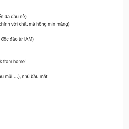
ến da dầu nè)
 chỉnh với chất má hồng mịn màng)
 độc đáo từ IAM)
rk from home”
 đầu mũi,…), nhũ bầu mắt