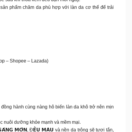
sản phẩm chăm da phù hợp với làn da cơ thể để trải
 Shop – Shopee – Lazada)
 đồng hành cùng nàng hô biến làn da khô trở nên mịn
ền da được nuôi dưỡng khỏe mạnh và mềm mại.
𝗔́𝗡𝗚 𝗠𝗢̛̉𝗡, Đ𝗘̂̀𝗨 𝗠𝗔̀𝗨 và nền da trông sẽ tươi tắn,