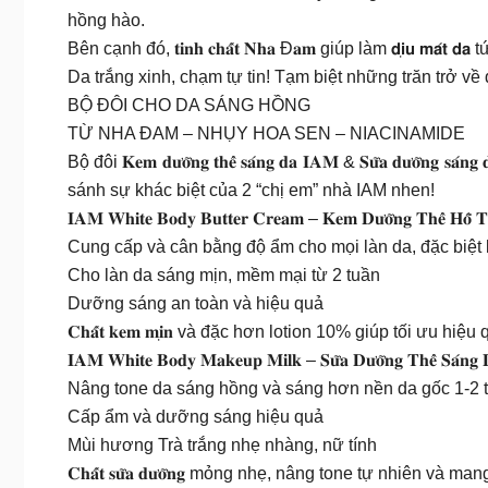
hồng hào.
Bên cạnh đó, 𝐭𝐢𝐧𝐡 𝐜𝐡𝐚̂́𝐭 𝐍𝐡𝐚 Đ𝐚𝐦 giúp làm 𝗱𝗶̣𝘂 
Da trắng xinh, chạm tự tin! Tạm biệt những trăn trở v
BỘ ĐÔI CHO DA SÁNG HỒNG
TỪ NHA ĐAM – NHỤY HOA SEN – NIACINAMIDE
Bộ đôi 𝐊𝐞𝐦 𝐝𝐮̛𝐨̛̃𝐧𝐠 𝐭𝐡𝐞̂̉ 𝐬𝐚́𝐧𝐠 𝐝𝐚 𝐈𝐀𝐌 & 𝐒𝐮̛̃𝐚 
sánh sự khác biệt của 2 “chị em” nhà IAM nhen!
𝐈𝐀𝐌 𝐖𝐡𝐢𝐭𝐞 𝐁𝐨𝐝𝐲 𝐁𝐮𝐭𝐭𝐞𝐫 𝐂𝐫𝐞𝐚𝐦 – 𝐊𝐞𝐦 𝐃𝐮̛𝐨̛̃𝐧𝐠 𝐓𝐡𝐞̂̉ 𝐇𝐨̂̃ 𝐓𝐫
Cung cấp và cân bằng độ ẩm cho mọi làn da, đặc biệt 
Cho làn da sáng mịn, mềm mại từ 2 tuần
Dưỡng sáng an toàn và hiệu quả
𝐂𝐡𝐚̂́𝐭 𝐤𝐞𝐦 𝐦𝐢̣𝐧 và đặc hơn lotion 10% giúp tối
𝐈𝐀𝐌 𝐖𝐡𝐢𝐭𝐞 𝐁𝐨𝐝𝐲 𝐌𝐚𝐤𝐞𝐮𝐩 𝐌𝐢𝐥𝐤 – 𝐒𝐮̛̃𝐚 𝐃𝐮̛𝐨̛̃𝐧𝐠 𝐓𝐡𝐞̂̉ 𝐒𝐚́𝐧𝐠 
Nâng tone da sáng hồng và sáng hơn nền da gốc 1-2 
Cấp ẩm và dưỡng sáng hiệu quả
Mùi hương Trà trắng nhẹ nhàng, nữ tính
𝐂𝐡𝐚̂́𝐭 𝐬𝐮̛̃𝐚 𝐝𝐮̛𝐨̛̃𝐧𝐠 mỏng nhẹ, nâng tone tự nhi