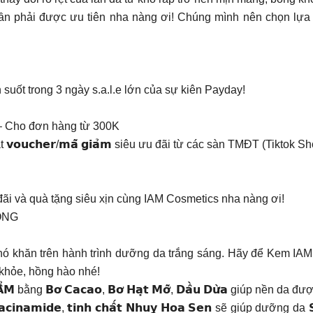
ần phải được ưu tiên nha nàng ơi! Chúng mình nên chọn lựa 
!
suốt trong 3 ngày s.a.l.e lớn của sự kiên Payday!
 𝗜𝗔𝗠 – Cho đơn hàng từ 300K
𝗼𝘂𝗰𝗵𝗲𝗿/𝗺𝗮̃ 𝗴𝗶𝗮̉𝗺 siêu ưu đãi từ các sàn TMĐT (Tiktok
i và quà tặng siêu xịn cùng IAM Cosmetics nha nàng ơi!
ỒNG
hó khăn trên hành trình dưỡng da trắng sáng. Hãy để Kem IAM
khỏe, hồng hào nhé!
bằng 𝗕𝗼̛ 𝗖𝗮𝗰𝗮𝗼, 𝗕𝗼̛ 𝗛𝗮̣𝘁 𝗠𝗼̛̃, 𝗗𝗮̂̀𝘂 𝗗𝘂̛̀𝗮 giúp n
𝗺𝗶𝗱𝗲, 𝘁𝗶𝗻𝗵 𝗰𝗵𝗮̂́𝘁 𝗡𝗵𝘂𝘆̣ 𝗛𝗼𝗮 𝗦𝗲𝗻 sẽ giúp dưỡng da 