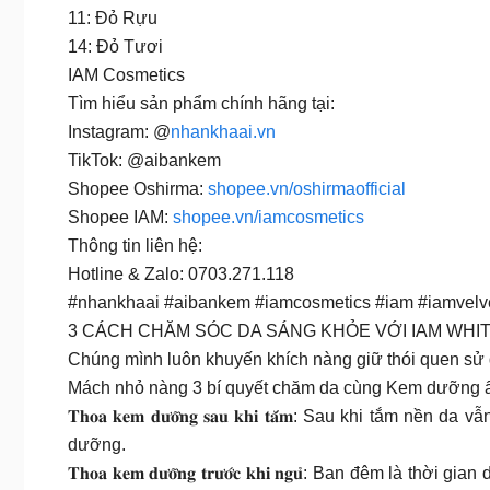
11: Đỏ Rựu
14: Đỏ Tươi
IAM Cosmetics
Tìm hiểu sản phẩm chính hãng tại:
Instagram: @
nhankhaai.vn
TikTok: @aibankem
Shopee Oshirma:
shopee.vn/oshirmaofficial
Shopee IAM:
shopee.vn/iamcosmetics
Thông tin liên hệ:
Hotline & Zalo: 0703.271.118
#nhankhaai #aibankem #iamcosmetics #iam #iamvel
3 CÁCH CHĂM SÓC DA SÁNG KHỎE VỚI IAM WH
Chúng mình luôn khuyến khích nàng giữ thói quen sử 
Mách nhỏ nàng 3 bí quyết chăm da cùng Kem dưỡng ẩm
𝐓𝐡𝐨𝐚 𝐤𝐞𝐦 𝐝𝐮̛𝐨̛̃𝐧𝐠 𝐬𝐚𝐮 𝐤𝐡𝐢 𝐭𝐚̆́𝐦: Sau 
dưỡng.
𝐓𝐡𝐨𝐚 𝐤𝐞𝐦 𝐝𝐮̛𝐨̛̃𝐧𝐠 𝐭𝐫𝐮̛𝐨̛́𝐜 𝐤𝐡𝐢 𝐧𝐠𝐮̉: 