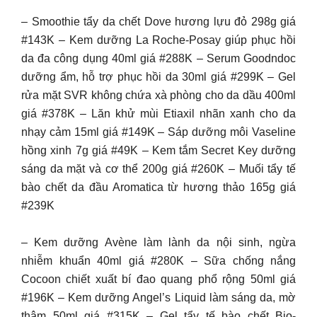
– Smoothie tẩy da chết Dove hương lựu đỏ 298g giá
#143K – Kem dưỡng La Roche-Posay giúp phục hồi
da đa công dụng 40ml giá #288K – Serum Goodndoc
dưỡng ẩm, hỗ trợ phục hồi da 30ml giá #299K – Gel
rửa mặt SVR không chứa xà phòng cho da dầu 400ml
giá #378K – Lăn khử mùi Etiaxil nhãn xanh cho da
nhạy cảm 15ml giá #149K – Sáp dưỡng môi Vaseline
hồng xinh 7g giá #49K – Kem tắm Secret Key dưỡng
sáng da mặt và cơ thể 200g giá #260K – Muối tẩy tế
bào chết da đầu Aromatica từ hương thảo 165g giá
#239K
– Kem dưỡng Avène làm lành da nội sinh, ngừa
nhiễm khuẩn 40ml giá #280K – Sữa chống nắng
Cocoon chiết xuất bí đao quang phổ rộng 50ml giá
#196K – Kem dưỡng Angel’s Liquid làm sáng da, mờ
thâm 50ml giá #315K – Gel tẩy tế bào chết Bio-