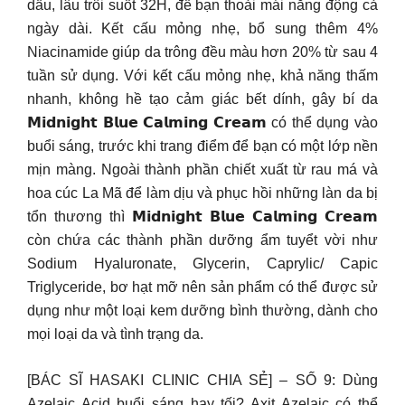
dầu, lâu trôi suốt 32H, để bạn thoải mái năng động cả
ngày dài. Kết cấu mỏng nhẹ, bổ sung thêm 4%
Niacinamide giúp da trông đều màu hơn 20% từ sau 4
tuần sử dụng. Với kết cấu mỏng nhẹ, khả năng thấm
nhanh, không hề tạo cảm giác bết dính, gây bí da
𝗠𝗶𝗱𝗻𝗶𝗴𝗵𝘁 𝗕𝗹𝘂𝗲 𝗖𝗮𝗹𝗺𝗶𝗻𝗴 𝗖𝗿𝗲𝗮𝗺 có thể dụng vào
buổi sáng, trước khi trang điểm để bạn có một lớp nền
mịn màng. Ngoài thành phần chiết xuất từ rau má và
hoa cúc La Mã để làm dịu và phục hồi những làn da bị
tổn thương thì 𝗠𝗶𝗱𝗻𝗶𝗴𝗵𝘁 𝗕𝗹𝘂𝗲 𝗖𝗮𝗹𝗺𝗶𝗻𝗴 𝗖𝗿𝗲𝗮𝗺
còn chứa các thành phần dưỡng ẩm tuyểt vời như
Sodium Hyaluronate, Glycerin, Caprylic/ Capic
Triglyceride, bơ hạt mỡ nên sản phẩm có thể được sử
dụng như một loại kem dưỡng bình thường, dành cho
mọi loại da và tình trạng da.
[BÁC SĨ HASAKI CLINIC CHIA SẺ] – SỐ 9: Dùng
Azelaic Acid buổi sáng hay tối? Axit Azelaic có thể