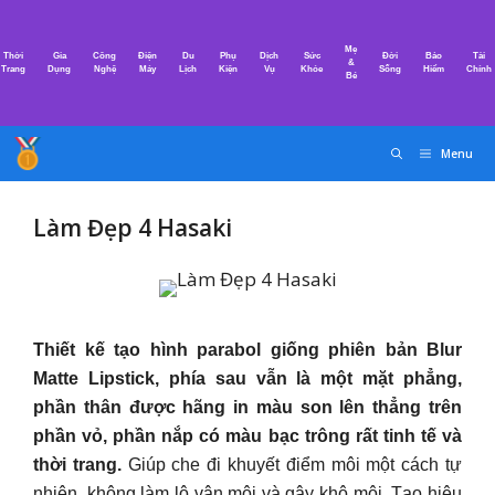
Chuyển
đến
Mẹ
Thời
Gia
Công
Điện
Du
Phụ
Dịch
Sức
Đời
Bảo
Tài
nội
&
Trang
Dụng
Nghệ
Máy
Lịch
Kiện
Vụ
Khỏe
Sống
Hiểm
Chính
Bé
dung
Menu
Làm Đẹp 4 Hasaki
Thiết kế tạo hình parabol giống phiên bản Blur
Matte Lipstick, phía sau vẫn là một mặt phẳng,
phần thân được hãng in màu son lên thẳng trên
phần vỏ, phần nắp có màu bạc trông rất tinh tế và
thời trang.
Giúp che đi khuyết điểm môi một cách tự
nhiên, không làm lộ vân môi và gây khô môi. Tạo hiệu