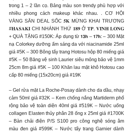
trong 1 – 2 lần cọ. Bảng màu son trendy phù hợp với
nhiều phong cách makeup khác nhau. . CƠ HỘI
VÀNG SĂN DEAL SỐC 𝟓𝐊 MỪNG KHAI TRƯƠNG
#𝐇𝐀𝐒𝐀𝐊𝐈 CHI NHÁNH THỨ 𝟏𝟖𝟗 Ở 𝐓𝐏. 𝐕𝐈̃𝐍𝐇 𝐋𝐎𝐍𝐆
+ QUÀ TẶNG #150K: Áp dụng từ 𝟭𝟯𝗵 – 𝟭𝟳𝗵: – 300 Mặt
nạ Colorkey dưỡng ẩm sáng da với niacinamide 25ml
giá #5K – 300 Bông tẩy trang Hotosu hộp 80 miếng giá
#5K – 50 Băng vệ sinh Laurier siêu mỏng bảo vệ 1mm
25cm 8m giá #5K – 100 Khăn lau mặt khô Hotosu cao
cấp 80 miếng (15x20cm) giá #19K
– Gel rửa mặt La Roche-Posay dành cho da dầu, nhạy
cảm 50ml giá #32K – Kem chống nắng Martiderm phổ
rộng bảo vệ toàn diện 40ml giá #519K – Nước uống
collagen Elasten thủy phân 28 ống x 25ml giá #1700K
– Bàn chải điện P/S S100 pro công nghệ sóng âm
màu đen giá #599K – Nước tẩy trang Garnier dành