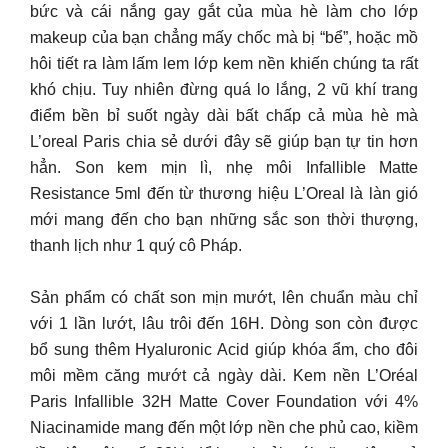
bức và cái nắng gay gắt của mùa hè làm cho lớp
makeup của bạn chẳng mấy chốc mà bị “bể”, hoặc mồ
hôi tiết ra làm lấm lem lớp kem nền khiến chúng ta rất
khó chịu. Tuy nhiên đừng quá lo lắng, 2 vũ khí trang
điểm bền bỉ suốt ngày dài bất chấp cả mùa hè mà
L’oreal Paris chia sẻ dưới đây sẽ giúp bạn tự tin hơn
hẳn. Son kem mịn lì, nhẹ môi Infallible Matte
Resistance 5ml đến từ thương hiệu L’Oreal là làn gió
mới mang đến cho bạn những sắc son thời thượng,
thanh lịch như 1 quý cô Pháp.
Sản phẩm có chất son mịn mướt, lên chuẩn màu chỉ
với 1 lần lướt, lâu trôi đến 16H. Dòng son còn được
bổ sung thêm Hyaluronic Acid giúp khóa ẩm, cho đôi
môi mềm căng mướt cả ngày dài. Kem nền L’Oréal
Paris Infallible 32H Matte Cover Foundation với 4%
Niacinamide mang đến một lớp nền che phủ cao, kiềm