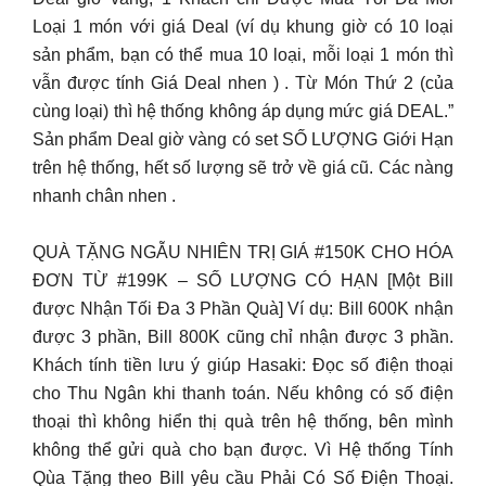
Loại 1 món với giá Deal (ví dụ khung giờ có 10 loại
sản phẩm, bạn có thể mua 10 loại, mỗi loại 1 món thì
vẫn được tính Giá Deal nhen ) . Từ Món Thứ 2 (của
cùng loại) thì hệ thống không áp dụng mức giá DEAL.”
Sản phẩm Deal giờ vàng có set SỐ LƯỢNG Giới Hạn
trên hệ thống, hết số lượng sẽ trở về giá cũ. Các nàng
nhanh chân nhen .
QUÀ TẶNG NGẪU NHIÊN TRỊ GIÁ #150K CHO HÓA
ĐƠN TỪ #199K – SỐ LƯỢNG CÓ HẠN [Một Bill
được Nhận Tối Đa 3 Phần Quà] Ví dụ: Bill 600K nhận
được 3 phần, Bill 800K cũng chỉ nhận được 3 phần.
Khách tính tiền lưu ý giúp Hasaki: Đọc số điện thoại
cho Thu Ngân khi thanh toán. Nếu không có số điện
thoại thì không hiển thị quà trên hệ thống, bên mình
không thể gửi quà cho bạn được. Vì Hệ thống Tính
Qùa Tặng theo Bill yêu cầu Phải Có Số Điện Thoại.