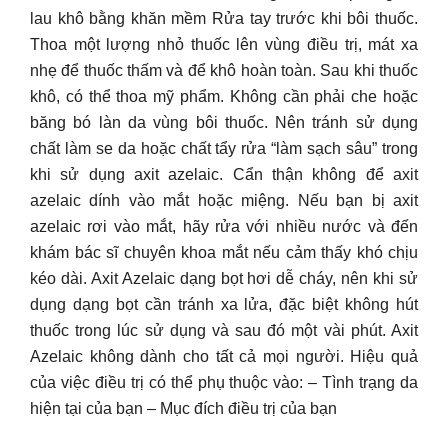
lau khô bằng khăn mềm Rửa tay trước khi bôi thuốc.
Thoa một lượng nhỏ thuốc lên vùng điều trị, mát xa
nhẹ để thuốc thấm và để khô hoàn toàn. Sau khi thuốc
khô, có thể thoa mỹ phẩm. Không cần phải che hoặc
băng bó làn da vùng bôi thuốc. Nên tránh sử dụng
chất làm se da hoặc chất tẩy rửa “làm sạch sâu” trong
khi sử dụng axit azelaic. Cẩn thận không để axit
azelaic dính vào mắt hoặc miệng. Nếu bạn bị axit
azelaic rơi vào mắt, hãy rửa với nhiều nước và đến
khám bác sĩ chuyên khoa mắt nếu cảm thấy khó chịu
kéo dài. Axit Azelaic dạng bọt hơi dễ cháy, nên khi sử
dụng dạng bọt cần tránh xa lửa, đặc biệt không hút
thuốc trong lúc sử dụng và sau đó một vài phút. Axit
Azelaic không dành cho tất cả mọi người. Hiệu quả
của việc điều trị có thể phụ thuộc vào: – Tình trạng da
hiện tại của bạn – Mục đích điều trị của bạn