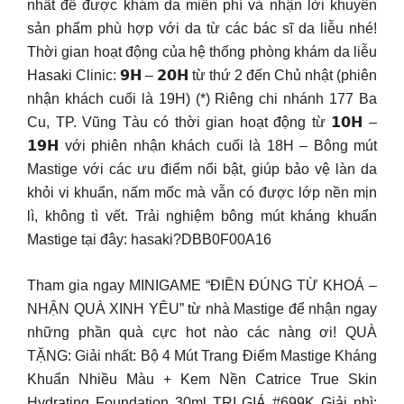
nhất để được khám da miễn phí và nhận lời khuyên
sản phẩm phù hợp với da từ các bác sĩ da liễu nhé!
Thời gian hoạt động của hệ thống phòng khám da liễu
Hasaki Clinic: 𝟵𝗛 – 𝟮𝟬𝗛 từ thứ 2 đến Chủ nhật (phiên
nhận khách cuối là 19H) (*) Riêng chi nhánh 177 Ba
Cu, TP. Vũng Tàu có thời gian hoạt động từ 𝟭𝟬𝗛 –
𝟭𝟵𝗛 với phiên nhận khách cuối là 18H – Bông mút
Mastige với các ưu điểm nổi bật, giúp bảo vệ làn da
khỏi vi khuẩn, nấm mốc mà vẫn có được lớp nền mịn
lì, không tì vết. Trải nghiệm bông mút kháng khuẩn
Mastige tại đây: hasaki?DBB0F00A16
Tham gia ngay MINIGAME “ĐIỀN ĐÚNG TỪ KHOÁ –
NHẬN QUÀ XINH YÊU” từ nhà Mastige để nhận ngay
những phần quà cực hot nào các nàng ơi! QUÀ
TẶNG: Giải nhất: Bộ 4 Mút Trang Điểm Mastige Kháng
Khuẩn Nhiều Màu + Kem Nền Catrice True Skin
Hydrating Foundation 30ml TRỊ GIÁ #699K Giải nhì: