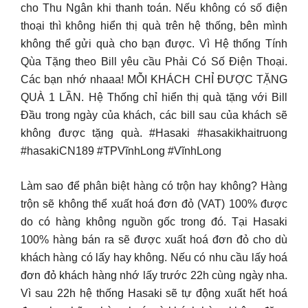
cho Thu Ngân khi thanh toán. Nếu không có số điện
thoại thì không hiển thị quà trên hệ thống, bên mình
không thể gửi quà cho bạn được. Vì Hệ thống Tính
Qùa Tặng theo Bill yêu cầu Phải Có Số Điện Thoại.
Các bạn nhớ nhaaa! MỖI KHÁCH CHỈ ĐƯỢC TẶNG
QUÀ 1 LẦN. Hệ Thống chỉ hiển thị quà tặng với Bill
Đầu trong ngày của khách, các bill sau của khách sẽ
không được tặng quà. #Hasaki #hasakikhaitruong
#hasakiCN189 #TPVĩnhLong #VĩnhLong
Làm sao để phân biệt hàng có trộn hay không? Hàng
trộn sẽ không thể xuất hoá đơn đỏ (VAT) 100% được
do có hàng không nguồn gốc trong đó. Tại Hasaki
100% hàng bán ra sẽ được xuất hoá đơn đỏ cho dù
khách hàng có lấy hay không. Nếu có nhu cầu lấy hoá
đơn đỏ khách hàng nhớ lấy trước 22h cùng ngày nha.
Vì sau 22h hệ thống Hasaki sẽ tự động xuất hết hoá