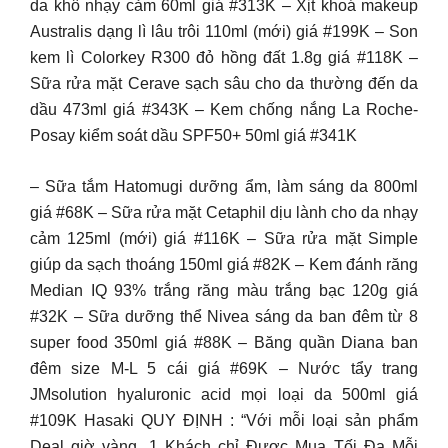
da khô nhạy cảm 60ml giá #313K – Xịt khoá makeup
Australis dạng lì lâu trôi 110ml (mới) giá #199K – Son
kem lì Colorkey R300 đỏ hồng đất 1.8g giá #118K –
Sữa rửa mặt Cerave sạch sâu cho da thường đến da
dầu 473ml giá #343K – Kem chống nắng La Roche-
Posay kiểm soát dầu SPF50+ 50ml giá #341K
– Sữa tắm Hatomugi dưỡng ẩm, làm sáng da 800ml
giá #68K – Sữa rửa mặt Cetaphil dịu lành cho da nhạy
cảm 125ml (mới) giá #116K – Sữa rửa mặt Simple
giúp da sạch thoáng 150ml giá #82K – Kem đánh răng
Median IQ 93% trắng răng màu trắng bạc 120g giá
#32K – Sữa dưỡng thể Nivea sáng da ban đêm từ 8
super food 350ml giá #88K – Băng quần Diana ban
đêm size M-L 5 cái giá #69K – Nước tẩy trang
JMsolution hyaluronic acid mọi loại da 500ml giá
#109K Hasaki QUY ĐỊNH : “Với mỗi loại sản phẩm
Deal giờ vàng, 1 Khách chỉ Được Mua Tối Đa Mỗi