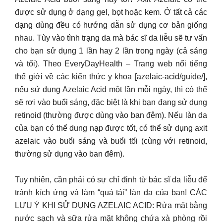
được sử dụng ở dạng gel, bọt hoặc kem. Ở tất cả các
dạng dùng đều có hướng dẫn sử dụng cơ bản giống
nhau. Tùy vào tình trạng da mà bác sĩ da liễu sẽ tư vấn
cho bạn sử dụng 1 lần hay 2 lần trong ngày (cả sáng
và tối). Theo EveryDayHealth – Trang web nổi tiếng
thế giới về các kiến thức y khoa [azelaic-acid/guide/],
nếu sử dụng Azelaic Acid một lần mỗi ngày, thì có thể
sẽ rơi vào buổi sáng, đặc biệt là khi bạn đang sử dụng
retinoid (thường được dùng vào ban đêm). Nếu làn da
của bạn có thể dung nạp được tốt, có thể sử dụng axit
azelaic vào buổi sáng và buổi tối (cùng với retinoid,
thường sử dụng vào ban đêm).
Tuy nhiên, cần phải có sự chỉ định từ bác sĩ da liễu để
tránh kích ứng và làm “quá tải” làn da của bạn! CÁC
LƯU Ý KHI SỬ DỤNG AZELAIC ACID: Rửa mặt bằng
nước sạch và sữa rửa mặt không chứa xà phòng rồi