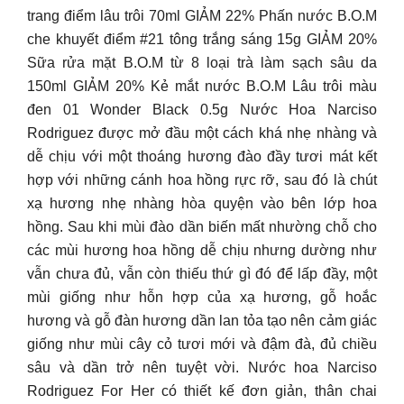
trang điểm lâu trôi 70ml GIẢM 22% Phấn nước B.O.M
che khuyết điểm #21 tông trắng sáng 15g GIẢM 20%
Sữa rửa mặt B.O.M từ 8 loại trà làm sạch sâu da
150ml GIẢM 20% Kẻ mắt nước B.O.M Lâu trôi màu
đen 01 Wonder Black 0.5g Nước Hoa Narciso
Rodriguez được mở đầu một cách khá nhẹ nhàng và
dễ chịu với một thoáng hương đào đầy tươi mát kết
hợp với những cánh hoa hồng rực rỡ, sau đó là chút
xạ hương nhẹ nhàng hòa quyện vào bên lớp hoa
hồng. Sau khi mùi đào dần biến mất nhường chỗ cho
các mùi hương hoa hồng dễ chịu nhưng dường như
vẫn chưa đủ, vẫn còn thiếu thứ gì đó để lấp đầy, một
mùi giống như hỗn hợp của xạ hương, gỗ hoắc
hương và gỗ đàn hương dần lan tỏa tạo nên cảm giác
giống như mùi cây cỏ tươi mới và đậm đà, đủ chiều
sâu và dần trở nên tuyệt vời. Nước hoa Narciso
Rodriguez For Her có thiết kế đơn giản, thân chai