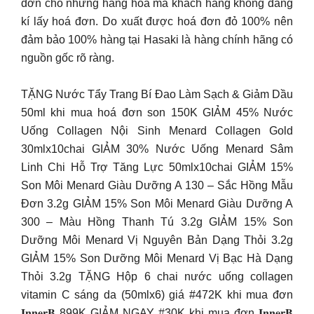
đơn cho những hàng hoá mà khách hàng không đăng
kí lấy hoá đơn. Do xuất được hoá đơn đỏ 100% nên
đảm bảo 100% hàng tại Hasaki là hàng chính hãng có
nguồn gốc rõ ràng.
TẶNG Nước Tẩy Trang Bí Đao Làm Sạch & Giảm Dầu
50ml khi mua hoá đơn son 150K GIẢM 45% Nước
Uống Collagen Nội Sinh Menard Collagen Gold
30mlx10chai GIẢM 30% Nước Uống Menard Sâm
Linh Chi Hỗ Trợ Tăng Lực 50mlx10chai GIẢM 15%
Son Môi Menard Giàu Dưỡng A 130 – Sắc Hồng Mẫu
Đơn 3.2g GIẢM 15% Son Môi Menard Giàu Dưỡng A
300 – Màu Hồng Thanh Tú 3.2g GIẢM 15% Son
Dưỡng Môi Menard Vị Nguyên Bản Dạng Thỏi 3.2g
GIẢM 15% Son Dưỡng Môi Menard Vị Bạc Hà Dạng
Thỏi 3.2g TẶNG Hộp 6 chai nước uống collagen
vitamin C sáng da (50mlx6) giá #472K khi mua đơn
𝐈𝐧𝐧𝐞𝐫𝐁 899K GIẢM NGAY #30K khi mua đơn 𝐈𝐧𝐧𝐞𝐫𝐁