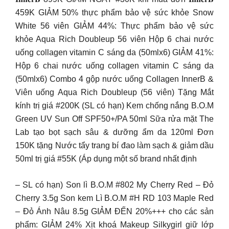
459K GIẢM 50% thực phẩm bảo vệ sức khỏe Snow
White 56 viên GIẢM 44%: Thực phẩm bảo vệ sức
khỏe Aqua Rich Doubleup 56 viên Hộp 6 chai nước
uống collagen vitamin C sáng da (50mlx6) GIẢM 41%:
Hộp 6 chai nước uống collagen vitamin C sáng da
(50mlx6) Combo 4 gộp nước uống Collagen InnerB &
Viên uống Aqua Rich Doubleup (56 viên) Tặng Mắt
kính trị giá #200K (SL có hạn) Kem chống nắng B.O.M
Green UV Sun Off SPF50+/PA 50ml Sữa rửa mặt The
Lab tạo bọt sạch sâu & dưỡng ẩm da 120ml Đơn
150K tặng Nước tẩy trang bí đao làm sạch & giảm dầu
50ml trị giá #55K (Áp dụng một số brand nhất định
– SL có hạn) Son lì B.O.M #802 My Cherry Red – Đỏ
Cherry 3.5g Son kem Lì B.O.M #H RD 103 Maple Red
– Đỏ Ánh Nâu 8.5g GIẢM ĐẾN 20%+++ cho các sản
phẩm: GIẢM 24% Xịt khoá Makeup Silkygirl giữ lớp