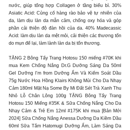
nước, giúp tổng hợp Collagen ở tầng biểu bì. 30%
Asiatic Acid: Củng cố hàng rào bảo vệ tự nhiên của
da, làm dịu làn da mẫn cảm, chống oxy hóa và góp
phần cải thiện độ đàn hồi của da. 40% Madecassic
Acid: làm dịu làn da mệt mỏi, cải thiện các thương tổn
do mụn để lại, làm lành làn da bị tổn thương.
TẶNG 2 Bông Tẩy Trang Hotosu 150 miếng #70K khi
mua Kem Chống Nắng Dr.G Dưỡng Sáng Da 50ml
Gel Dưỡng I’m from Dưỡng Ẩm Và Kiểm Soát Dầu
75g Nước Hoa Hồng Klairs Không Mùi Cho Da Nhạy
Cảm 180ml Mặt Nạ Some By Mi Đất Sét Trà Xanh Thu
Nhỏ Lỗ Chân Lông 100g TẶNG Bông Tẩy Trang
Hotosu 150 Miếng #35K & Sữa Chống Nắng Cho Da
Nhạy Cảm & Trẻ Em 12ml #175K khi mua [Bản Mới
2024] Sữa Chống Nắng Anessa Dưỡng Da Kiềm Dầu
60ml Sữa Tắm Hatomugi Dưỡng Ẩm, Làm Sáng Da