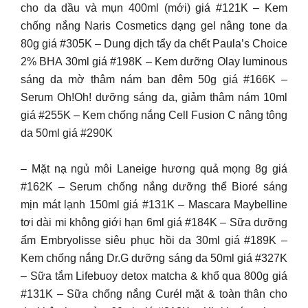
cho da dầu và mụn 400ml (mới) giá #121K – Kem
chống nắng Naris Cosmetics dạng gel nâng tone da
80g giá #305K – Dung dịch tẩy da chết Paula’s Choice
2% BHA 30ml giá #198K – Kem dưỡng Olay luminous
sáng da mờ thâm nám ban đêm 50g giá #166K –
Serum Oh!Oh! dưỡng sáng da, giảm thâm nám 10ml
giá #255K – Kem chống nắng Cell Fusion C nâng tông
da 50ml giá #290K
– Mặt nạ ngủ môi Laneige hương quả mọng 8g giá
#162K – Serum chống nắng dưỡng thể Bioré sáng
mịn mát lạnh 150ml giá #131K – Mascara Maybelline
tơi dài mi không giới hạn 6ml giá #184K – Sữa dưỡng
ẩm Embryolisse siêu phục hồi da 30ml giá #189K –
Kem chống nắng Dr.G dưỡng sáng da 50ml giá #327K
– Sữa tắm Lifebuoy detox matcha & khổ qua 800g giá
#131K – Sữa chống nắng Curél mặt & toàn thân cho