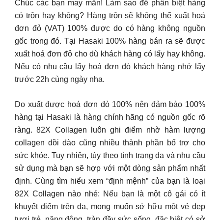
Chúc các bạn may mắn! Làm sao để phân biệt hàng
có trộn hay không? Hàng trộn sẽ không thể xuất hoá
đơn đỏ (VAT) 100% được do có hàng không nguồn
gốc trong đó. Tại Hasaki 100% hàng bán ra sẽ được
xuất hoá đơn đỏ cho dù khách hàng có lấy hay không.
Nếu có nhu cầu lấy hoá đơn đỏ khách hàng nhớ lấy
trước 22h cùng ngày nha.
Do xuất được hoá đơn đỏ 100% nên đảm bảo 100%
hàng tại Hasaki là hàng chính hãng có nguồn gốc rõ
ràng. 82X Collagen luôn ghi điểm nhờ hàm lượng
collagen dồi dào cũng nhiều thành phần bổ trợ cho
sức khỏe. Tuy nhiên, tùy theo tình trạng da và nhu cầu
sử dụng mà bạn sẽ hợp với một dòng sản phẩm nhất
định. Cùng tìm hiểu xem “định mệnh” của bạn là loại
82X Collagen nào nhé: Nếu bạn là một cô gái có ít
khuyết điểm trên da, mong muốn sở hữu một vẻ đẹp
tươi trẻ, năng động, tràn đầy sức sống, đặc biệt có sở