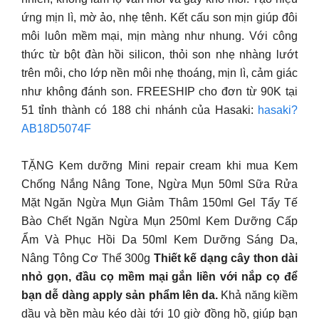
ứng mịn lì, mờ ảo, nhẹ tênh. Kết cấu son mịn giúp đôi
môi luôn mềm mại, mịn màng như nhung. Với công
thức từ bột đàn hồi silicon, thỏi son nhẹ nhàng lướt
trên môi, cho lớp nền môi nhẹ thoáng, mịn lì, cảm giác
như không đánh son. FREESHIP cho đơn từ 90K tại
51 tỉnh thành có 188 chi nhánh của Hasaki:
hasaki?
AB18D5074F
TẶNG Kem dưỡng Mini repair cream khi mua Kem
Chống Nắng Nâng Tone, Ngừa Mụn 50ml Sữa Rửa
Mặt Ngăn Ngừa Mụn Giảm Thâm 150ml Gel Tẩy Tế
Bào Chết Ngăn Ngừa Mụn 250ml Kem Dưỡng Cấp
Ẩm Và Phục Hồi Da 50ml Kem Dưỡng Sáng Da,
Nâng Tông Cơ Thể 300g
Thiết kế dạng cây thon dài
nhỏ gọn, đầu cọ mềm mại gắn liền với nắp cọ để
bạn dễ dàng apply sản phẩm lên da.
Khả năng kiềm
dầu và bền màu kéo dài tới 10 giờ đồng hồ, giúp bạn