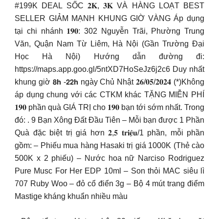
#199K DEAL SỐC 𝟐𝐊, 𝟑𝐊 VÀ HÀNG LOẠT BEST
SELLER GIẢM MẠNH KHUNG GIỜ VÀNG Áp dụng
tại chi nhánh 𝟏𝟗𝟎: 302 Nguyễn Trãi, Phường Trung
Văn, Quận Nam Từ Liêm, Hà Nội (Gần Trường Đại
Học Hà Nội) Hướng dẫn đường đi:
https://maps.app.goo.gl/5ntXD7HoSeJz6j2c6 Duy nhất
khung giờ 𝟴𝗵 -𝟮𝟮𝗵 ngày Chủ Nhật 𝟐𝟔/𝟎𝟓/𝟐𝟎𝟐𝟒 (*)Không
áp dụng chung với các CTKM khác TẶNG MIỄN PHÍ
𝟏𝟗𝟎 phần quà GIÁ TRỊ cho 𝟏𝟗𝟎 bạn tới sớm nhất. Trong
đó: . 9 Bạn Xông Đất Đầu Tiên – Mỗi bạn được 1 Phần
Quà đặc biệt trị giá hơn 𝟐,𝟓 𝐭𝐫𝐢𝐞̣̂𝐮/1 phần, mỗi phần
gồm: – Phiếu mua hàng Hasaki trị giá 1000K (Thẻ cào
500K x 2 phiếu) – Nước hoa nữ Narciso Rodriguez
Pure Musc For Her EDP 10ml – Son thỏi MAC siêu lì
707 Ruby Woo – đỏ cổ điển 3g – Bộ 4 mút trang điểm
Mastige kháng khuẩn nhiều màu