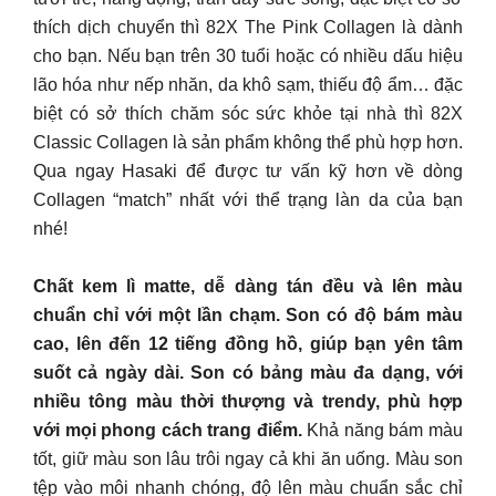
thích dịch chuyển thì 82X The Pink Collagen là dành
cho bạn. Nếu bạn trên 30 tuổi hoặc có nhiều dấu hiệu
lão hóa như nếp nhăn, da khô sạm, thiếu độ ẩm… đặc
biệt có sở thích chăm sóc sức khỏe tại nhà thì 82X
Classic Collagen là sản phẩm không thể phù hợp hơn.
Qua ngay Hasaki để được tư vấn kỹ hơn về dòng
Collagen “match” nhất với thể trạng làn da của bạn
nhé!
Chất kem lì matte, dễ dàng tán đều và lên màu
chuẩn chỉ với một lần chạm. Son có độ bám màu
cao, lên đến 12 tiếng đồng hồ, giúp bạn yên tâm
suốt cả ngày dài. Son có bảng màu đa dạng, với
nhiều tông màu thời thượng và trendy, phù hợp
với mọi phong cách trang điểm.
Khả năng bám màu
tốt, giữ màu son lâu trôi ngay cả khi ăn uống. Màu son
tệp vào môi nhanh chóng, độ lên màu chuẩn sắc chỉ