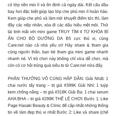
có lớp nền mịn lì và ổn định cả ngày dài. Kết cấu dầu
bay hơi đặc biệt giúp tạo lớp che phủ mịn lì hoàn hảo.
Kem giúp che phủ và làm mờ khuyết điểm tức thì, làm
đầy các nếp nhăn, xóa đi các dấu hiệu mệt mỏi. Thử
tài tinh mắt với mini game TRUY TÌM 4 TỪ KHÓA BÍ
ẨN CHO BỘ DƯỠNG DA B5 cực thú vị, cùng
Care:nel nào cả nhà yêu ơi! Hãy share & tham gia
cùng người thân, bạn bè tham gia mini game nhanh
nhanh nè. Vì trò chơi này không chỉ vừa dễ chơi, mà
còn có cơ hội trúng quà siêu to từ Care:nel nữa đấy.
PHẦN THƯỞNG VÔ CÙNG HẤP DẪN: Giải Nhất: 1
chai nước tẩy trang – trị giá #399K Giải Nhì: 1 tuýp
kem chống nắng – trị giá #318K Giải Ba: 1 chai serum
AHA BHA – trị giá #299K THỂ LỆ CHƠI: Bước 1: Like
Page Hasaki Beauty & Clinic để cập nhật những thông
tin về làm đẹp thú vị nhất Bước 2: Like và share (chế