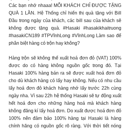
Các bạn nhớ nhaaa! MỖI KHÁCH CHỈ ĐƯỢC TẶNG
QUÀ 1 LẦN. Hệ Thống chỉ hiển thị quà tặng với Bill
Đầu trong ngày của khách, các bill sau của khách sẽ
không được tặng quà. #Hasaki #hasakikhaitruong
#hasakiCN189 #TPVĩnhLong #VĩnhLong Làm sao để
phân biệt hàng có trộn hay không?
Hàng trộn sẽ không thể xuất hoá đơn đỏ (VAT) 100%
được do có hàng không nguồn gốc trong đó. Tại
Hasaki 100% hàng bán ra sẽ được xuất hoá đơn đỏ
cho dù khách hàng có lấy hay không. Nếu có nhu cầu
lấy hoá đơn đỏ khách hàng nhớ lấy trước 22h cùng
ngày nha. Vì sau 22h hệ thống Hasaki sẽ tự động xuất
hết hoá đơn cho những hàng hoá mà khách hàng
không đăng kí lấy hoá đơn. Do xuất được hoá đơn đỏ
100% nên đảm bảo 100% hàng tại Hasaki là hàng
chính hãng có nguồn gốc rõ ràng. Với thời tiết nóng