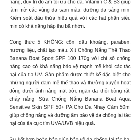
nắng, duy trì độ ẩm tối ưu cho da. Vitamin C & B3 giúp
làm mờ các vùng da sạm màu, dưỡng da sáng mịn.
Kiểm soát dầu thừa hiệu quả với các hạt phấn siêu
mịn có khả năng hấp thu bã nhờn.
Công thức 5 KHÔNG: cồn, dầu khoáng, paraben,
hương liệu, chất tạo màu. Xịt Chống Nắng Thể Thao
Banana Boat Sport SPF 100 170g với chỉ số chống
nắng cao có khả năng bảo vệ mạnh mẽ khỏi các tác
hại của tia UV. Sản phẩm được thiết kế đặc biệt cho
những người đam mê thể thao và thường xuyên hoạt
động dưới ánh nắng mặt trời, ngăn da khỏi bỏng rát,
cháy nắng. Sữa Chống Nắng Banana Boat Aqua
Sensitive Skin SPF 50+ PA Cho Da Nhạy Cảm 50ml
giúp chống nắng và dưỡng ẩm bảo vệ da chống lại tác
hại của tia cực tím UVA/UVB hiệu quả.
Sự kết hợp hoàn hảo giúp bảo vệ da chống lại tác hại