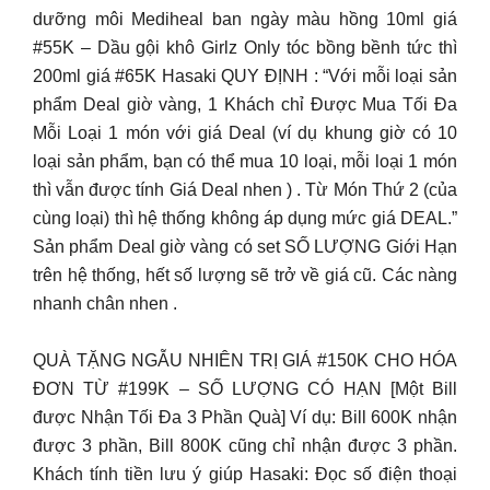
dưỡng môi Mediheal ban ngày màu hồng 10ml giá
#55K – Dầu gội khô Girlz Only tóc bồng bềnh tức thì
200ml giá #65K Hasaki QUY ĐỊNH : “Với mỗi loại sản
phẩm Deal giờ vàng, 1 Khách chỉ Được Mua Tối Đa
Mỗi Loại 1 món với giá Deal (ví dụ khung giờ có 10
loại sản phẩm, bạn có thể mua 10 loại, mỗi loại 1 món
thì vẫn được tính Giá Deal nhen ) . Từ Món Thứ 2 (của
cùng loại) thì hệ thống không áp dụng mức giá DEAL.”
Sản phẩm Deal giờ vàng có set SỐ LƯỢNG Giới Hạn
trên hệ thống, hết số lượng sẽ trở về giá cũ. Các nàng
nhanh chân nhen .
QUÀ TẶNG NGẪU NHIÊN TRỊ GIÁ #150K CHO HÓA
ĐƠN TỪ #199K – SỐ LƯỢNG CÓ HẠN [Một Bill
được Nhận Tối Đa 3 Phần Quà] Ví dụ: Bill 600K nhận
được 3 phần, Bill 800K cũng chỉ nhận được 3 phần.
Khách tính tiền lưu ý giúp Hasaki: Đọc số điện thoại