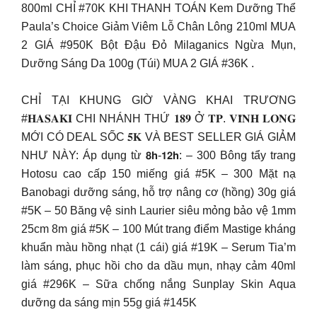
800ml CHỈ #70K KHI THANH TOÁN Kem Dưỡng Thể
Paula’s Choice Giảm Viêm Lỗ Chân Lông 210ml MUA
2 GIÁ #950K Bột Đậu Đỏ Milaganics Ngừa Mụn,
Dưỡng Sáng Da 100g (Túi) MUA 2 GIÁ #36K .
CHỈ TẠI KHUNG GIỜ VÀNG KHAI TRƯƠNG
#𝐇𝐀𝐒𝐀𝐊𝐈 CHI NHÁNH THỨ 𝟏𝟖𝟗 Ở 𝐓𝐏. 𝐕𝐈̃𝐍𝐇 𝐋𝐎𝐍𝐆
MỚI CÓ DEAL SỐC 𝟓𝐊 VÀ BEST SELLER GIÁ GIẢM
NHƯ NÀY: Áp dụng từ 𝟴𝗵-𝟭𝟮𝗵: – 300 Bông tẩy trang
Hotosu cao cấp 150 miếng giá #5K – 300 Mặt nạ
Banobagi dưỡng sáng, hỗ trợ nâng cơ (hồng) 30g giá
#5K – 50 Băng vệ sinh Laurier siêu mỏng bảo vệ 1mm
25cm 8m giá #5K – 100 Mút trang điểm Mastige kháng
khuẩn màu hồng nhạt (1 cái) giá #19K – Serum Tia’m
làm sáng, phục hồi cho da dầu mụn, nhạy cảm 40ml
giá #296K – Sữa chống nắng Sunplay Skin Aqua
dưỡng da sáng mịn 55g giá #145K