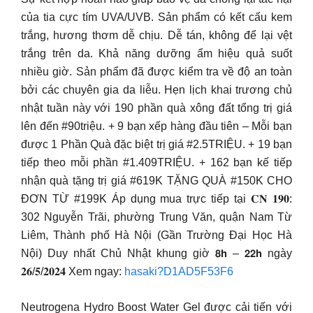
của tia cực tím UVA/UVB. Sản phẩm có kết cấu kem
trắng, hương thơm dễ chịu. Dễ tán, không để lại vệt
trắng trên da. Khả năng dưỡng ẩm hiệu quả suốt
nhiều giờ. Sản phẩm đã được kiểm tra về độ an toàn
bởi các chuyên gia da liễu. Hẹn lịch khai trương chủ
nhật tuần này với 190 phần quà xông đất tổng trị giá
lên đến #90triệu. + 9 bạn xếp hàng đầu tiên – Mỗi bạn
được 1 Phần Quà đặc biệt trị giá #2.5TRIỆU. + 19 bạn
tiếp theo mỗi phần #1.409TRIỆU. + 162 bạn kế tiếp
nhận quà tặng trị giá #619K TẶNG QUÀ #150K CHO
ĐƠN TỪ #199K Áp dụng mua trực tiếp tại 𝐂𝐍 𝟏𝟗𝟎:
302 Nguyễn Trãi, phường Trung Văn, quận Nam Từ
Liêm, Thành phố Hà Nội (Gần Trường Đại Học Hà
Nội) Duy nhất Chủ Nhật khung giờ 𝟴𝗵 – 𝟮𝟮𝗵 ngày
𝟐𝟔/𝟓/𝟐𝟎𝟐𝟒 Xem ngay:
hasaki?D1AD5F53F6
Neutrogena Hydro Boost Water Gel được cải tiến với