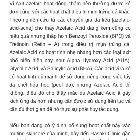
Vì Axit azelaic hoạt động chậm nên thường được kê
đơn cùng với các hoạt chất điều trị mụn trứng cá khác.
Theo nghiên cứu từ các chuyên gia da liễu [azelaic-
acid-acne] cho thấy Azelaic Acid dạng kem cũng có
hiệu quả nhưng thấp hơn Benzoyl Peroxide (BPO) và
Tretinoin (Retin – A) trong điều trị mụn trứng cá.
Azelaic Acid có hoạt tình nhẹ nhàng hơn các loại axit
phổ biến hiện nay như Alpha Hydroxy Acid (AHA),
Glycolic Acid, và Salicylic Acid (BHA). Các acid vừa kể
có hoạt tính đủ mạnh để sử dụng riêng trong việc tẩy
da chết hóa học (peel da), nhưng Azelaic Acid thì
không, điều đó cho thấy mặc dù Azelaic Acid ít gây
kích ứng da hơn nhưng cần được sử dụng liên tục và
cần đủ thời gian để nó thực sự phát huy tác dụng.
Nếu bạn đang có ý định bổ sung hoạt chất này vào
routine skincare của mình, hãy đến Hasaki Clinic gần