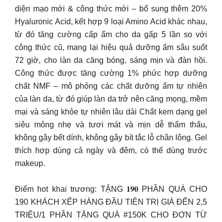
diện mạo mới & công thức mới – bổ sung thêm 20%
Hyaluronic Acid, kết hợp 9 loại Amino Acid khác nhau,
từ đó tăng cường cấp ẩm cho da gấp 5 lần so với
công thức cũ, mang lại hiệu quả dưỡng ẩm sâu suốt
72 giờ, cho làn da căng bóng, sáng mịn và đàn hồi.
Công thức được tăng cường 1% phức hợp dưỡng
chất NMF – mô phỏng các chất dưỡng ẩm tự nhiên
của làn da, từ đó giúp làn da trở nên căng mọng, mềm
mại và sáng khỏe tự nhiên lâu dài Chất kem dạng gel
siêu mỏng nhẹ và tươi mát và mịn dễ thẩm thấu,
không gây bết dính, không gây bít tắc lỗ chân lông. Gel
thích hợp dùng cả ngày và đêm, có thể dùng trước
makeup.
Điểm hot khai trương: TẶNG 𝟏𝟗𝟎 PHẦN QUÀ CHO
190 KHÁCH XẾP HÀNG ĐẦU TIÊN TRỊ GIÁ ĐẾN 2,5
TRIỆU/1 PHẦN TẶNG QUÀ #150K CHO ĐƠN TỪ