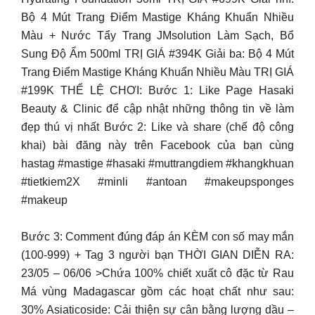
Bộ 4 Mút Trang Điểm Mastige Kháng Khuẩn Nhiều
Màu + Nước Tẩy Trang JMsolution Làm Sạch, Bổ
Sung Độ Ẩm 500ml TRỊ GIÁ #394K Giải ba: Bộ 4 Mút
Trang Điểm Mastige Kháng Khuẩn Nhiều Màu TRỊ GIÁ
#199K THỂ LỆ CHƠI: Bước 1: Like Page Hasaki
Beauty & Clinic để cập nhật những thông tin về làm
đẹp thú vị nhất Bước 2: Like và share (chế độ công
khai) bài đăng này trên Facebook của bạn cùng
hastag #mastige #hasaki #muttrangdiem #khangkhuan
#tietkiem2X #minli #antoan #makeupsponges
#makeup
Bước 3: Comment đúng đáp án KÈM con số may mắn
(100-999) + Tag 3 người bạn THỜI GIAN DIỄN RA:
23/05 – 06/06 >Chứa 100% chiết xuất cô đặc từ Rau
Má vùng Madagascar gồm các hoạt chất như sau:
30% Asiaticoside: Cải thiện sự cân bằng lượng dầu –