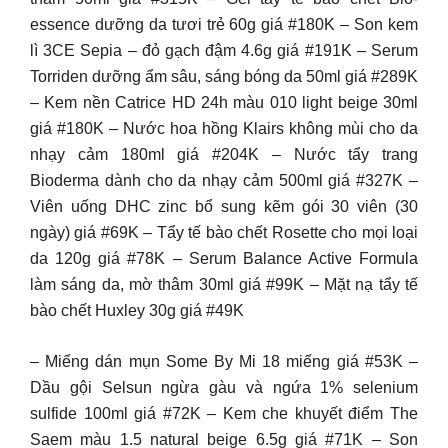
essence dưỡng da tươi trẻ 60g giá #180K – Son kem
lì 3CE Sepia – đỏ gạch đậm 4.6g giá #191K – Serum
Torriden dưỡng ẩm sâu, sáng bóng da 50ml giá #289K
– Kem nền Catrice HD 24h màu 010 light beige 30ml
giá #180K – Nước hoa hồng Klairs không mùi cho da
nhạy cảm 180ml giá #204K – Nước tẩy trang
Bioderma dành cho da nhạy cảm 500ml giá #327K –
Viên uống DHC zinc bổ sung kẽm gói 30 viên (30
ngày) giá #69K – Tẩy tế bào chết Rosette cho mọi loại
da 120g giá #78K – Serum Balance Active Formula
làm sáng da, mờ thâm 30ml giá #99K – Mặt nạ tẩy tế
bào chết Huxley 30g giá #49K
– Miếng dán mụn Some By Mi 18 miếng giá #53K –
Dầu gội Selsun ngừa gàu và ngứa 1% selenium
sulfide 100ml giá #72K – Kem che khuyết điểm The
Saem màu 1.5 natural beige 6.5g giá #71K – Son