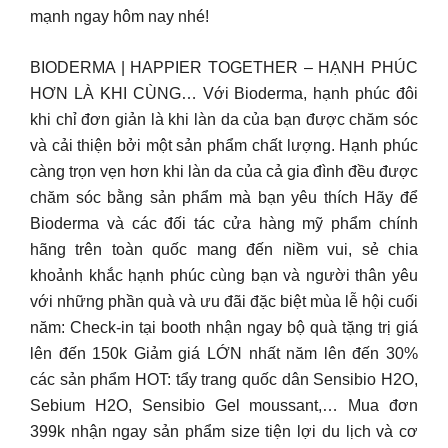
mạnh ngay hôm nay nhé!
BIODERMA | HAPPIER TOGETHER – HẠNH PHÚC
HƠN LÀ KHI CÙNG… Với Bioderma, hạnh phúc đôi
khi chỉ đơn giản là khi làn da của bạn được chăm sóc
và cải thiện bởi một sản phẩm chất lượng. Hạnh phúc
càng trọn vẹn hơn khi làn da của cả gia đình đều được
chăm sóc bằng sản phẩm mà bạn yêu thích Hãy để
Bioderma và các đối tác cửa hàng mỹ phẩm chính
hãng trên toàn quốc mang đến niềm vui, sẻ chia
khoảnh khắc hạnh phúc cùng bạn và người thân yêu
với những phần quà và ưu đãi đặc biệt mùa lễ hội cuối
năm: Check-in tại booth nhận ngay bộ quà tặng trị giá
lên đến 150k Giảm giá LỚN nhất năm lên đến 30%
các sản phẩm HOT: tẩy trang quốc dân Sensibio H2O,
Sebium H2O, Sensibio Gel moussant,… Mua đơn
399k nhận ngay sản phẩm size tiện lợi du lịch và cơ