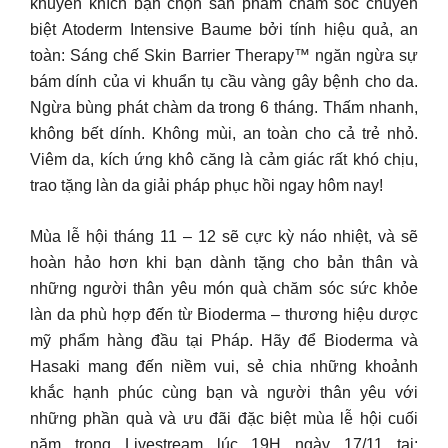
khuyến khích bạn chọn sản phẩm chăm sóc chuyên
biệt Atoderm Intensive Baume bởi tính hiệu quả, an
toàn: Sáng chế Skin Barrier Therapy™ ngăn ngừa sự
bám dính của vi khuẩn tụ cầu vàng gây bệnh cho da.
Ngừa bùng phát chàm da trong 6 tháng. Thấm nhanh,
không bết dính. Không mùi, an toàn cho cả trẻ nhỏ.
Viêm da, kích ứng khô căng là cảm giác rất khó chịu,
trao tặng làn da giải pháp phục hồi ngay hôm nay!
Mùa lễ hội tháng 11 – 12 sẽ cực kỳ náo nhiệt, và sẽ
hoàn hảo hơn khi bạn dành tặng cho bản thân và
những người thân yêu món quà chăm sóc sức khỏe
làn da phù hợp đến từ Bioderma – thương hiệu dược
mỹ phẩm hàng đầu tại Pháp. Hãy để Bioderma và
Hasaki mang đến niềm vui, sẻ chia những khoảnh
khắc hạnh phúc cùng bạn và người thân yêu với
những phần quà và ưu đãi đặc biệt mùa lễ hội cuối
năm trong Livestream lúc 19H ngày 17/11 tại: