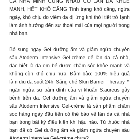
CẢ NHÀ MÌNH CÙNG NHAU CÓ LÀN DA KHỎE
MẠNH, HẾT KHÔ CĂNG Tình trạng khô căng, ngứa
ngáy, khó chịu do viêm da dị ứng khi thời tiết trở lạnh
làm ảnh hưởng đến sự thoải mái của mọi người trong
nhà bạn.
Bổ sung ngay Gel dưỡng ẩm và giảm ngứa chuyên
sâu Atoderm Intensive Gel-crème để làn da cả nhà,
đặc biệt là da em bé được chăm sóc khỏe mạnh và
không còn khó chịu nữa. Đảm bảo: 100% hiệu quả
làm dịu da suốt 24h. Sáng chế Skin Barrier Therapy™
ngăn ngừa sự bám dính của vi khuẩn S.aureus gây
bệnh trên da. Gel dưỡng ẩm và giảm ngứa chuyên
sâu Atoderm Intensive Gel-crème là sản phẩm chăm
sóc hàng ngày đầu tiên có thể bảo vệ làn da cả nhà
bạn trong bất kỳ điều kiện khí hậu nào. Tủ thuốc nhà
bạn đã có Gel dưỡng ẩm và giảm ngứa chuyên sâu
Atoderm Intensive Gel-crème chưa?