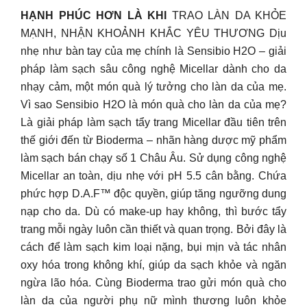
HẠNH PHÚC HƠN LÀ KHI
TRAO LÀN DA KHỎE
MẠNH, NHẬN KHOẢNH KHẮC YÊU THƯƠNG Dịu
nhẹ như bàn tay của mẹ chính là Sensibio H2O – giải
pháp làm sạch sâu công nghệ Micellar dành cho da
nhạy cảm, một món quà lý tưởng cho làn da của mẹ.
Vì sao Sensibio H2O là món quà cho làn da của mẹ?
Là giải pháp làm sạch tẩy trang Micellar đầu tiên trên
thế giới đến từ Bioderma – nhãn hàng dược mỹ phẩm
làm sạch bán chạy số 1 Châu Âu. Sử dụng công nghệ
Micellar an toàn, dịu nhẹ với pH 5.5 cân bằng. Chứa
phức hợp D.A.F™ độc quyền, giúp tăng ngưỡng dung
nạp cho da. Dù có make-up hay không, thì bước tẩy
trang mỗi ngày luôn cần thiết và quan trọng. Bởi đây là
cách để làm sạch kim loại nặng, bụi mịn và tác nhân
oxy hóa trong không khí, giúp da sạch khỏe và ngăn
ngừa lão hóa. Cùng Bioderma trao gửi món quà cho
làn da của người phụ nữ mình thương luôn khỏe