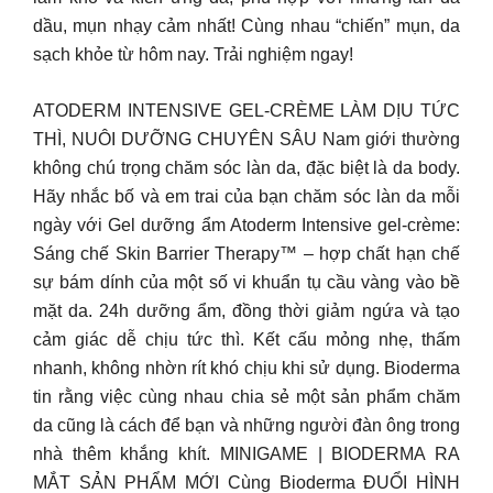
dầu, mụn nhạy cảm nhất! Cùng nhau “chiến” mụn, da
sạch khỏe từ hôm nay. Trải nghiệm ngay!
ATODERM INTENSIVE GEL-CRÈME LÀM DỊU TỨC
THÌ, NUÔI DƯỠNG CHUYÊN SÂU Nam giới thường
không chú trọng chăm sóc làn da, đặc biệt là da body.
Hãy nhắc bố và em trai của bạn chăm sóc làn da mỗi
ngày với Gel dưỡng ẩm Atoderm Intensive gel-crème:
Sáng chế Skin Barrier Therapy™ – hợp chất hạn chế
sự bám dính của một số vi khuẩn tụ cầu vàng vào bề
mặt da. 24h dưỡng ẩm, đồng thời giảm ngứa và tạo
cảm giác dễ chịu tức thì. Kết cấu mỏng nhẹ, thấm
nhanh, không nhờn rít khó chịu khi sử dụng. Bioderma
tin rằng việc cùng nhau chia sẻ một sản phẩm chăm
da cũng là cách để bạn và những người đàn ông trong
nhà thêm khắng khít. MINIGAME | BIODERMA RA
MẮT SẢN PHẨM MỚI Cùng Bioderma ĐUỔI HÌNH