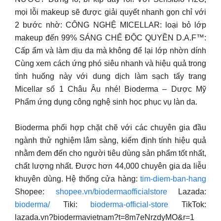
mọi lỗi makeup sẽ được giải quyết nhanh gọn chỉ với
2 bước nhờ: CÔNG NGHỆ MICELLAR: loại bỏ lớp
makeup đến 99% SÁNG CHẾ ĐỘC QUYỀN D.A.F™:
Cấp ẩm và làm dịu da mà không để lại lớp nhờn dính
Cùng xem cách ứng phó siêu nhanh và hiệu quả trong
tình huống này với dung dịch làm sạch tẩy trang
Micellar số 1 Châu Âu nhé! Bioderma – Dược Mỹ
Phẩm ứng dụng công nghệ sinh học phục vụ làn da.
Bioderma phối hợp chặt chẽ với các chuyên gia đầu
ngành thử nghiệm lâm sàng, kiểm định tính hiệu quả
nhằm đem đến cho người tiêu dùng sản phẩm tốt nhất,
chất lượng nhất. Được hơn 44,000 chuyên gia da liễu
khuyên dùng. Hệ thống cửa hàng:
tim-diem-ban-hang
Shopee:
shopee.vn/biodermaofficialstore
Lazada:
bioderma/
Tiki:
bioderma-official-store
TikTok:
lazada.vn?biodermavietnam?t=8m7eNrzdyMO&r=1