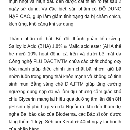
mụn nhọt và mụn đầu đen được cải thiện rõ rệt sau 2
ngày sử dụng. Và đặc biệt, sản phẩm có ĐỘ DUNG
NẠP CAO, giúp làm giảm tình trạng da bị châm chích,
kích ứng, khô căng khi sử dụng.
Thành phần nổi bật: Bộ đôi thành phần tiêu sừng:
Salicylic Acid (BHA) 1.8% & Malic acid ester (AHA thế
hệ mới) 10% hoạt động cả trên và dưới bề mặt da
Công nghệ FLUIDACTIVTM chứa các chất chống oxy
hóa mạnh giúp điều chỉnh tính chất bã nhờn, giữ bã
nhờn luôn trong trạng thái khỏe mạnh và không có tính
sinh mụn Bằng sáng chế D.A.FTM giúp tăng cường
ngưỡng dung nạp da và làm dịu những cảm giác khó
chịu Glycerin mang lại hiệu quả dưỡng ẩm lên đến 8H
pH sinh lý phù hợp với da Ngoài ra, khi đến tham dự
nghe Bài báo cáo của Bioderma, các Bác sĩ còn được
tặng thêm 1 tuýp Sébium Kerato+ 40ml ngay tại booth
của nhãn hàng.