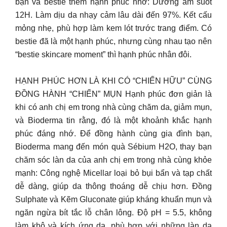
bạn và bestie thêm hạnh phúc nhờ: Dưỡng ẩm suốt
12H. Làm dịu da nhạy cảm lâu dài đến 97%. Kết cấu
mỏng nhẹ, phù hợp làm kem lót trước trang điểm. Có
bestie đã là một hạnh phúc, nhưng cùng nhau tạo nên
“bestie skincare moment” thì hạnh phúc nhân đôi.
HẠNH PHÚC HƠN LÀ KHI CÓ “CHIẾN HỮU” CÙNG
ĐỒNG HÀNH “CHIẾN” MỤN Hạnh phúc đơn giản là
khi có anh chị em trong nhà cùng chăm da, giảm mụn,
và Bioderma tin rằng, đó là một khoảnh khắc hạnh
phúc đáng nhớ. Để đồng hành cùng gia đình bạn,
Bioderma mang đến món quà Sébium H2O, thay bạn
chăm sóc làn da của anh chị em trong nhà cùng khỏe
mạnh: Công nghệ Micellar loại bỏ bụi bẩn và tạp chất
dễ dàng, giúp da thông thoáng dễ chịu hơn. Đồng
Sulphate và Kẽm Gluconate giúp kháng khuẩn mụn và
ngăn ngừa bít tắc lỗ chân lông. Độ pH = 5.5, không
làm khô và kích ứng da, phù hợp với những làn da