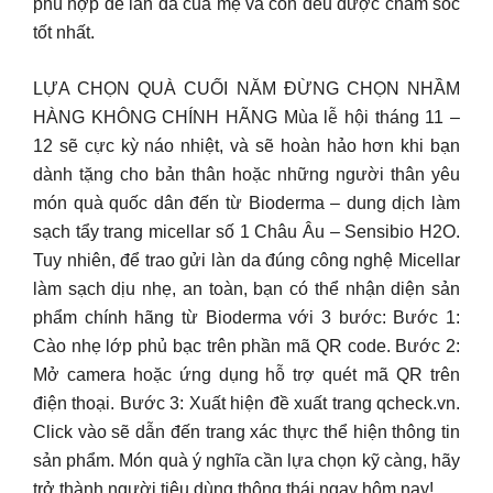
phù hợp để làn da của mẹ và con đều được chăm sóc
tốt nhất.
LỰA CHỌN QUÀ CUỐI NĂM ĐỪNG CHỌN NHẦM
HÀNG KHÔNG CHÍNH HÃNG Mùa lễ hội tháng 11 –
12 sẽ cực kỳ náo nhiệt, và sẽ hoàn hảo hơn khi bạn
dành tặng cho bản thân hoặc những người thân yêu
món quà quốc dân đến từ Bioderma – dung dịch làm
sạch tẩy trang micellar số 1 Châu Âu – Sensibio H2O.
Tuy nhiên, để trao gửi làn da đúng công nghệ Micellar
làm sạch dịu nhẹ, an toàn, bạn có thể nhận diện sản
phẩm chính hãng từ Bioderma với 3 bước: Bước 1:
Cào nhẹ lớp phủ bạc trên phần mã QR code. Bước 2:
Mở camera hoặc ứng dụng hỗ trợ quét mã QR trên
điện thoại. Bước 3: Xuất hiện đề xuất trang qcheck.vn.
Click vào sẽ dẫn đến trang xác thực thể hiện thông tin
sản phẩm. Món quà ý nghĩa cần lựa chọn kỹ càng, hãy
trở thành người tiêu dùng thông thái ngay hôm nay!