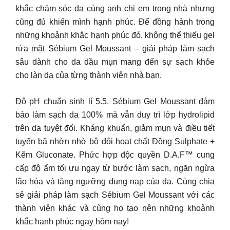
khắc chăm sóc da cùng anh chị em trong nhà nhưng
cũng đủ khiến mình hạnh phúc. Để đồng hành trong
những khoảnh khắc hạnh phúc đó, không thể thiếu gel
rửa mặt Sébium Gel Moussant – giải pháp làm sạch
sâu dành cho da dầu mụn mang đến sự sạch khỏe
cho làn da của từng thành viên nhà bạn.
Độ pH chuẩn sinh lí 5.5, Sébium Gel Moussant đảm
bảo làm sạch da 100% mà vẫn duy trì lớp hydrolipid
trên da tuyệt đối. Kháng khuẩn, giảm mụn và điều tiết
tuyến bã nhờn nhờ bộ đôi hoạt chất Đồng Sulphate +
Kẽm Gluconate. Phức hợp độc quyền D.A.F™ cung
cấp độ ẩm tối ưu ngay từ bước làm sạch, ngăn ngừa
lão hóa và tăng ngưỡng dung nạp của da. Cùng chia
sẻ giải pháp làm sạch Sébium Gel Moussant với các
thành viên khác và cùng họ tạo nên những khoảnh
khắc hạnh phúc ngay hôm nay!