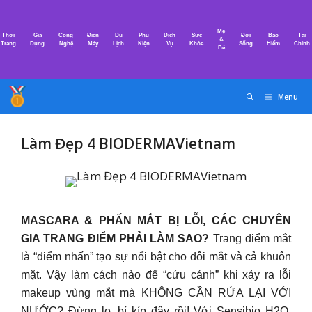
Chuyển
đến
Mẹ
Thời
Gia
Công
Điện
Du
Phụ
Dịch
Sức
Đời
Bảo
Tài
nội
&
Trang
Dụng
Nghệ
Máy
Lịch
Kiện
Vụ
Khỏe
Sống
Hiểm
Chính
Bé
dung
Menu
Làm Đẹp 4 BIODERMAVietnam
MASCARA & PHẤN MẮT BỊ LỖI, CÁC CHUYÊN
GIA TRANG ĐIỂM PHẢI LÀM SAO?
Trang điểm mắt
là “điểm nhấn” tạo sự nổi bật cho đôi mắt và cả khuôn
mặt. Vậy làm cách nào để “cứu cánh” khi xảy ra lỗi
makeup vùng mắt mà KHÔNG CẦN RỬA LẠI VỚI
NƯỚC? Đừng lo, bí kíp đây rồi! Với Sensibio H2O,