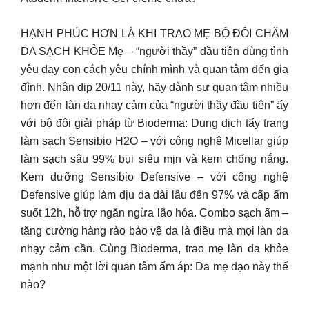
HẠNH PHÚC HƠN LÀ KHI TRAO MẸ BỘ ĐÔI CHĂM
DA SẠCH KHỎE Mẹ – “người thầy” đầu tiên dùng tình
yêu dạy con cách yêu chính mình và quan tâm đến gia
đình. Nhân dịp 20/11 này, hãy dành sự quan tâm nhiều
hơn đến làn da nhạy cảm của “người thầy đầu tiên” ấy
với bộ đôi giải pháp từ Bioderma: Dung dịch tẩy trang
làm sạch Sensibio H2O – với công nghệ Micellar giúp
làm sạch sâu 99% bụi siêu mịn và kem chống nắng.
Kem dưỡng Sensibio Defensive – với công nghệ
Defensive giúp làm dịu da dài lâu đến 97% và cấp ẩm
suốt 12h, hỗ trợ ngăn ngừa lão hóa. Combo sạch ẩm –
tăng cường hàng rào bảo vệ da là điều mà mọi làn da
nhạy cảm cần. Cùng Bioderma, trao mẹ làn da khỏe
mạnh như một lời quan tâm ấm áp: Da mẹ dạo này thế
nào?