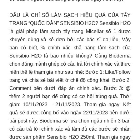
ĐÂU LÀ CHỈ SỐ LÀM SẠCH HIỆU QUẢ CỦA TẨY
TRANG “QUỐC DÂN” SENSIBIO H2O? Sensibio H2O
là giải pháp làm sạch tẩy trang Micellar số 1 được
khuyên dùng và kê đơn bởi các bác sĩ da liễu. Vậy
bạn có biết, % chính xác khả năng làm sạch của
Sensibio H2O là bao nhiêu không? Cùng Bioderma
chọn đúng mảnh ghép có câu trả lời chính xác và thực
hiện thể lệ tham gia như sau nhé: Bước 1: Like/Follow
trang và chia sẻ bài viết ở chế độ công khai. Bước 2:
Comment bên dưới đáp án chính xác. Bước 3: @
thêm 2 người bạn để cùng có cơ hội trúng quà. Thời
gian: 10/11/2023 – 21/11/2023. Tham gia ngay! Kết
quả sẽ được công bố vào ngày 22/11/2023 bên dưới
bài post này. Bioderma sẽ lựa chọn ngẫu nhiên 3 bạn
có câu trả lời chính xác và làm đủ các bước sẽ nhận
được sản phẩm Sensibio H2O 250ml. Tham gia ngay