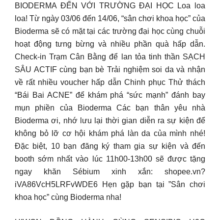
BIODERMA ĐẾN VỚI TRƯỜNG ĐẠI HỌC Loa loa
loa! ️Từ ngày 03/06 đến 14/06, “sân chơi khoa học” của
Bioderma sẽ có mặt tại các trường đại học cùng chuỗi
hoạt động tưng bừng và nhiều phần quà hấp dẫn.
Check-in Trạm Cân Bằng để lan tỏa tinh thần SẠCH
SÂU ACTIF cùng bạn bè Trải nghiệm soi da và nhận
về rất nhiều voucher hấp dẫn Chinh phục Thử thách
“Bái Bai ACNE” để khám phá “sức mạnh” đánh bay
mụn phiền của Bioderma Các bạn thân yêu nhà
Bioderma ơi, nhớ lưu lại thời gian diễn ra sự kiện để
không bỏ lỡ cơ hội khám phá làn da của mình nhé!
Đặc biệt, 10 bạn đăng ký tham gia sự kiện và đến
booth sớm nhất vào lúc 11h00-13h00 sẽ được tặng
ngay khăn Sébium xinh xắn: shopee.vn?
iVA86VcH5LRFvWDE6 Hẹn gặp bạn tại ”Sân chơi
khoa học” cùng Bioderma nha!