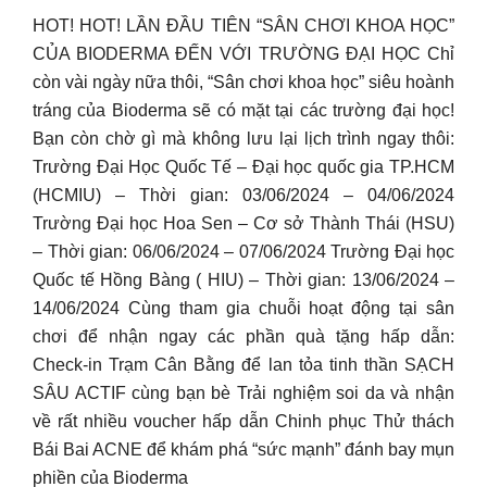
HOT! HOT! LẦN ĐẦU TIÊN “SÂN CHƠI KHOA HỌC”
CỦA BIODERMA ĐẾN VỚI TRƯỜNG ĐẠI HỌC Chỉ
còn vài ngày nữa thôi, “Sân chơi khoa học” siêu hoành
tráng của Bioderma sẽ có mặt tại các trường đại học!
Bạn còn chờ gì mà không lưu lại lịch trình ngay thôi:
Trường Đại Học Quốc Tế – Đại học quốc gia TP.HCM
(HCMIU) – Thời gian: 03/06/2024 – 04/06/2024
Trường Đại học Hoa Sen – Cơ sở Thành Thái (HSU)
– Thời gian: 06/06/2024 – 07/06/2024 Trường Đại học
Quốc tế Hồng Bàng ( HIU) – Thời gian: 13/06/2024 –
14/06/2024 Cùng tham gia chuỗi hoạt động tại sân
chơi để nhận ngay các phần quà tặng hấp dẫn:
Check-in Trạm Cân Bằng để lan tỏa tinh thần SẠCH
SÂU ACTIF cùng bạn bè Trải nghiệm soi da và nhận
về rất nhiều voucher hấp dẫn Chinh phục Thử thách
Bái Bai ACNE để khám phá “sức mạnh” đánh bay mụn
phiền của Bioderma