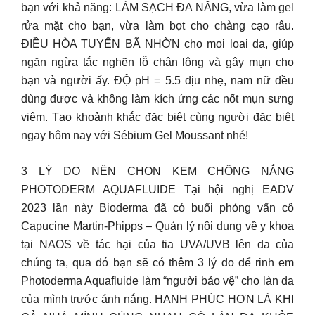
bạn với khả năng: LÀM SẠCH ĐA NĂNG, vừa làm gel
rửa mặt cho bạn, vừa làm bọt cho chàng cạo râu.
ĐIỀU HÒA TUYẾN BÃ NHỜN cho mọi loại da, giúp
ngăn ngừa tắc nghẽn lỗ chân lông và gây mụn cho
bạn và người ấy. ĐỘ pH = 5.5 dịu nhẹ, nam nữ đều
dùng được và không làm kích ứng các nốt mụn sưng
viêm. Tạo khoảnh khắc đặc biệt cùng người đặc biệt
ngay hôm nay với Sébium Gel Moussant nhé!
3 LÝ DO NÊN CHỌN KEM CHỐNG NẮNG
PHOTODERM AQUAFLUIDE Tại hội nghị EADV
2023 lần này Bioderma đã có buổi phỏng vấn cô
Capucine Martin-Phipps – Quản lý nội dung về y khoa
tại NAOS về tác hại của tia UVA/UVB lên da của
chúng ta, qua đó bạn sẽ có thêm 3 lý do để rinh em
Photoderma Aquafluide làm “người bảo vệ” cho làn da
của mình trước ánh nắng. HẠNH PHÚC HƠN LÀ KHI