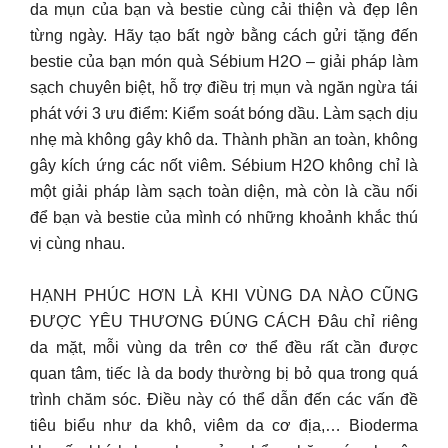
da mụn của bạn và bestie cùng cải thiện và đẹp lên
từng ngày. Hãy tạo bất ngờ bằng cách gửi tặng đến
bestie của bạn món quà Sébium H2O – giải pháp làm
sạch chuyên biệt, hỗ trợ điều trị mụn và ngăn ngừa tái
phát với 3 ưu điểm: Kiểm soát bóng dầu. Làm sạch dịu
nhẹ mà không gây khô da. Thành phần an toàn, không
gây kích ứng các nốt viêm. Sébium H2O không chỉ là
một giải pháp làm sạch toàn diện, mà còn là cầu nối
để bạn và bestie của mình có những khoảnh khắc thú
vị cùng nhau.
HẠNH PHÚC HƠN LÀ KHI VÙNG DA NÀO CŨNG
ĐƯỢC YÊU THƯƠNG ĐÚNG CÁCH Đâu chỉ riêng
da mặt, mỗi vùng da trên cơ thể đều rất cần được
quan tâm, tiếc là da body thường bị bỏ qua trong quá
trình chăm sóc. Điều này có thể dẫn đến các vấn đề
tiêu biểu như da khô, viêm da cơ địa,… Bioderma