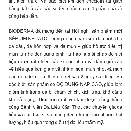
tin, kiến thức. Và đặc biệt khi đến check-in tại gian
hàng, tất cả các bác sĩ đều nhận được 1 phần quà vô
cùng hấp dẫn.
BIODERMA đã mang đến tại Hội nghị sản phẩm mới
SÉBIUM KERATO+ trong dòng chăm sóc da dành cho
da dầu, da hỗn hợp và da mụn – giúp hỗ trợ điều trị
mụn từ nhẹ đến trung bình, tự hào là giải pháp đơn trị
liệu được rất nhiều bác sĩ đón nhận và đánh giá cao
về hiệu quả làm giảm vết thâm mụn, mụn nhọt và mụn
đầu đen được cải thiện rõ rệt sau 2 ngày sử dụng. Và
đặc biệt, sản phẩm có ĐỘ DUNG NẠP CAO, giúp làm
giảm tình trạng da bị châm chích, kích ứng, khô căng
khi sử dụng. Bioderma rất vui khi được đồng hành
cùng Bệnh viện Da Liễu Cần Thơ, các chuyên gia da
liễu và các bác sĩ và mang đến những sản phẩm chất
lượng, hiệu quả trong điều trị da liễu thẩm mỹ.