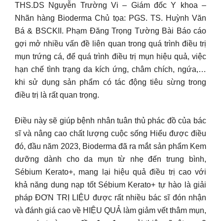
THS.DS Nguyễn Trường Vi – Giám đốc Y khoa –
Nhãn hàng Bioderma Chủ tọa: PGS. TS. Huỳnh Văn
Bá & BSCKII. Phạm Đăng Trọng Tường Bài Báo cáo
gợi mở nhiều vấn đề liên quan trong quá trình điều trị
mụn trứng cá, để quá trình điều trị mụn hiệu quả, việc
hạn chế tình trạng da kích ứng, châm chích, ngứa,…
khi sử dụng sản phẩm có tác động tiêu sừng trong
điều trị là rất quan trọng.
Điều này sẽ giúp bệnh nhân tuân thủ phác đồ của bác
sĩ và nâng cao chất lượng cuộc sống Hiểu được điều
đó, đầu năm 2023, Bioderma đã ra mắt sản phẩm Kem
dưỡng dành cho da mụn từ nhẹ đến trung bình,
Sébium Kerato+, mang lại hiệu quả điều trị cao với
khả năng dung nạp tốt Sébium Kerato+ tự hào là giải
pháp ĐƠN TRỊ LIỆU được rất nhiều bác sĩ đón nhận
và đánh giá cao về HIỆU QUẢ làm giảm vết thâm mụn,