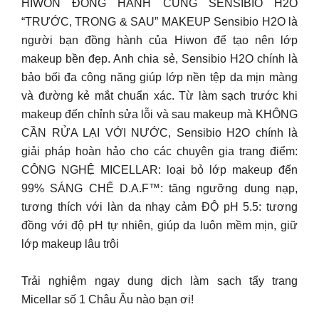
HIWON ĐỒNG HÀNH CÙNG SENSIBIO H2O
“TRƯỚC, TRONG & SAU” MAKEUP Sensibio H2O là
người bạn đồng hành của Hiwon để tạo nên lớp
makeup bền đẹp. Anh chia sẻ, Sensibio H2O chính là
bảo bối đa công năng giúp lớp nền tệp da mịn màng
và đường kẻ mắt chuẩn xác. Từ làm sạch trước khi
makeup đến chỉnh sửa lỗi và sau makeup mà KHÔNG
CẦN RỬA LẠI VỚI NƯỚC, Sensibio H2O chính là
giải pháp hoàn hảo cho các chuyên gia trang điểm:
CÔNG NGHỆ MICELLAR: loại bỏ lớp makeup đến
99% SÁNG CHẾ D.A.F™: tăng ngưỡng dung nạp,
tương thích với làn da nhạy cảm ĐỘ pH 5.5: tương
đồng với độ pH tự nhiên, giúp da luôn mềm mịn, giữ
lớp makeup lâu trôi
Trải nghiệm ngay dung dịch làm sạch tẩy trang
Micellar số 1 Châu Âu nào bạn ơi!