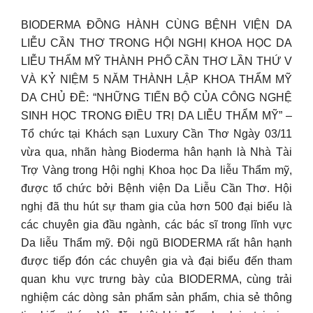
BIODERMA ĐỒNG HÀNH CÙNG BỆNH VIỆN DA
LIỄU CẦN THƠ TRONG HỘI NGHỊ KHOA HỌC DA
LIỄU THẨM MỸ THÀNH PHỐ CẦN THƠ LẦN THỨ V
VÀ KỶ NIỆM 5 NĂM THÀNH LẬP KHOA THẨM MỸ
DA CHỦ ĐỀ: “NHỮNG TIẾN BỘ CỦA CÔNG NGHỆ
SINH HỌC TRONG ĐIỀU TRỊ DA LIỄU THẨM MỸ” –
Tổ chức tại Khách sạn Luxury Cần Thơ Ngày 03/11
vừa qua, nhãn hàng Bioderma hân hạnh là Nhà Tài
Trợ Vàng trong Hội nghị Khoa học Da liễu Thẩm mỹ,
được tổ chức bởi Bệnh viện Da Liễu Cần Thơ. Hội
nghị đã thu hút sự tham gia của hơn 500 đại biểu là
các chuyên gia đầu ngành, các bác sĩ trong lĩnh vực
Da liễu Thẩm mỹ. Đội ngũ BIODERMA rất hân hạnh
được tiếp đón các chuyên gia và đại biểu đến tham
quan khu vực trưng bày của BIODERMA, cùng trải
nghiệm các dòng sản phẩm sản phẩm, chia sẻ thông