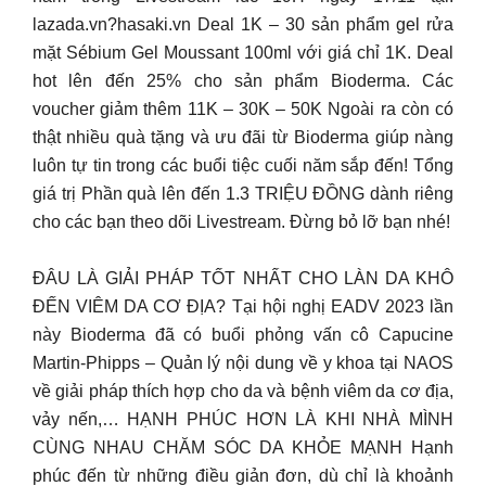
lazada.vn?hasaki.vn Deal 1K – 30 sản phẩm gel rửa
mặt Sébium Gel Moussant 100ml với giá chỉ 1K. Deal
hot lên đến 25% cho sản phẩm Bioderma. Các
voucher giảm thêm 11K – 30K – 50K Ngoài ra còn có
thật nhiều quà tặng và ưu đãi từ Bioderma giúp nàng
luôn tự tin trong các buổi tiệc cuối năm sắp đến! Tổng
giá trị Phần quà lên đến 1.3 TRIỆU ĐỒNG dành riêng
cho các bạn theo dõi Livestream. Đừng bỏ lỡ bạn nhé!
ĐÂU LÀ GIẢI PHÁP TỐT NHẤT CHO LÀN DA KHÔ
ĐẾN VIÊM DA CƠ ĐỊA? Tại hội nghị EADV 2023 lần
này Bioderma đã có buổi phỏng vấn cô Capucine
Martin-Phipps – Quản lý nội dung về y khoa tại NAOS
về giải pháp thích hợp cho da và bệnh viêm da cơ địa,
vảy nến,… HẠNH PHÚC HƠN LÀ KHI NHÀ MÌNH
CÙNG NHAU CHĂM SÓC DA KHỎE MẠNH Hạnh
phúc đến từ những điều giản đơn, dù chỉ là khoảnh