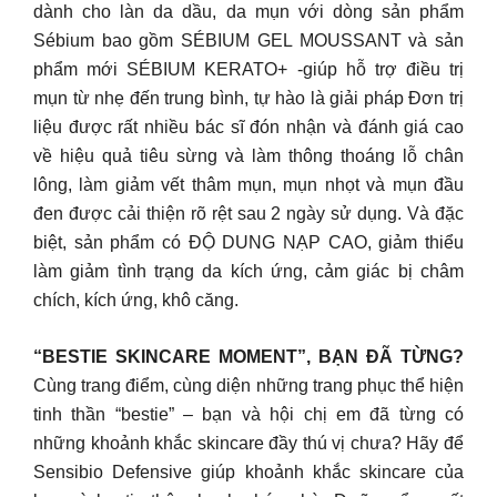
dành cho làn da dầu, da mụn với dòng sản phẩm
Sébium bao gồm SÉBIUM GEL MOUSSANT và sản
phẩm mới SÉBIUM KERATO+ -giúp hỗ trợ điều trị
mụn từ nhẹ đến trung bình, tự hào là giải pháp Đơn trị
liệu được rất nhiều bác sĩ đón nhận và đánh giá cao
về hiệu quả tiêu sừng và làm thông thoáng lỗ chân
lông, làm giảm vết thâm mụn, mụn nhọt và mụn đầu
đen được cải thiện rõ rệt sau 2 ngày sử dụng. Và đặc
biệt, sản phẩm có ĐỘ DUNG NẠP CAO, giảm thiểu
làm giảm tình trạng da kích ứng, cảm giác bị châm
chích, kích ứng, khô căng.
“BESTIE SKINCARE MOMENT”, BẠN ĐÃ TỪNG?
Cùng trang điểm, cùng diện những trang phục thể hiện
tinh thần “bestie” – bạn và hội chị em đã từng có
những khoảnh khắc skincare đầy thú vị chưa? Hãy để
Sensibio Defensive giúp khoảnh khắc skincare của