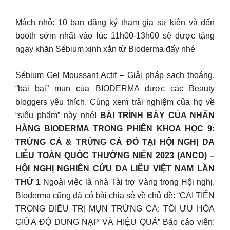
Mách nhỏ: 10 bạn đăng ký tham gia sự kiện và đến
booth sớm nhất vào lúc 11h00-13h00 sẽ được tặng
ngay khăn Sébium xinh xắn từ Bioderma đấy nhé
Sébium Gel Moussant Actif – Giải pháp sạch thoáng,
“bái bai” mụn của BIODERMA được các Beauty
bloggers yêu thích. Cùng xem trải nghiệm của họ về
“siêu phẩm” này nhé!
BÀI TRÌNH BÀY CỦA NHÃN
HÀNG BIODERMA TRONG PHIÊN KHOA HỌC 9:
TRỨNG CÁ & TRỨNG CÁ ĐỎ TẠI HỘI NGHỊ DA
LIỄU TOÀN QUỐC THƯỜNG NIÊN 2023 (ANCD) –
HỘI NGHỊ NGHIÊN CỨU DA LIỄU VIỆT NAM LẦN
THỨ 1
Ngoài việc là nhà Tài trợ Vàng trong Hội nghị,
Bioderma cũng đã có bài chia sẻ về chủ đề: “CẢI TIẾN
TRONG ĐIỀU TRỊ MỤN TRỨNG CÁ: TỐI ƯU HÓA
GIỮA ĐỘ DUNG NẠP VÀ HIỆU QUẢ” Báo cáo viên: