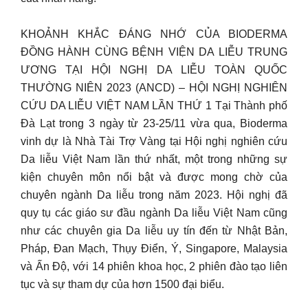
KHOẢNH KHẮC ĐÁNG NHỚ CỦA BIODERMA
ĐỒNG HÀNH CÙNG BỆNH VIỆN DA LIỄU TRUNG
ƯƠNG TẠI HỘI NGHỊ DA LIỄU TOÀN QUỐC
THƯỜNG NIÊN 2023 (ANCD) – HỘI NGHỊ NGHIÊN
CỨU DA LIỄU VIỆT NAM LẦN THỨ 1 Tại Thành phố
Đà Lạt trong 3 ngày từ 23-25/11 vừa qua, Bioderma
vinh dự là Nhà Tài Trợ Vàng tại Hội nghị nghiên cứu
Da liễu Việt Nam lần thứ nhất, một trong những sự
kiện chuyên môn nổi bật và được mong chờ của
chuyên ngành Da liễu trong năm 2023. Hội nghị đã
quy tụ các giáo sư đầu ngành Da liễu Việt Nam cũng
như các chuyên gia Da liễu uy tín đến từ Nhật Bản,
Pháp, Đan Mạch, Thụy Điển, Ý, Singapore, Malaysia
và Ấn Độ, với 14 phiên khoa học, 2 phiên đào tạo liên
tục và sự tham dự của hơn 1500 đại biểu.