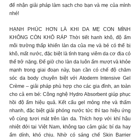
để nhận giải pháp làm sạch cho bạn và mẹ của mình
nhé!
HẠNH PHÚC HƠN LÀ KHI DA MẸ CON MÌNH
KHÔNG CÒN KHÔ RÁP Thời tiết hanh khô, độ ẩm
môi trường thấp khiến làn da của mẹ và bé có thể bị
khô, mất nước, đặc biệt là tình trạng viêm da cơ địa có
thể trở nặng. Để giữ cho làn da luôn ẩm mượt và khỏe
mạnh trong giai đoạn này, bạn cần có chế độ chăm
sóc da body chuyên biệt với Atoderm Intensive Gel
Crème – giải pháp phù hợp cho các gia đình, an toàn
cho cả em bé: Công nghệ Hydro Absorbent giúp phục
hồi độ ẩm hiệu quả. Kết cấu gel mỏng nhẹ và thấm
nhanh, đặc biệt giải phóng nước tức thì tạo hiệu ứng
vô cùng tươi mát trên làn da. Thích hợp với khí hậu
nhiệt đới tại Việt Nam, không tạo cảm giác bí da hay
ẩm dính, khó chịu. Nhờ có sáng chế Skin Barrier