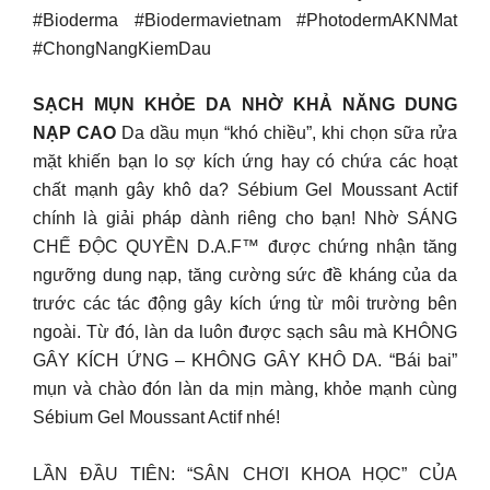
#Bioderma #Biodermavietnam #PhotodermAKNMat
#ChongNangKiemDau
SẠCH MỤN KHỎE DA NHỜ KHẢ NĂNG DUNG
NẠP CAO
Da dầu mụn “khó chiều”, khi chọn sữa rửa
mặt khiến bạn lo sợ kích ứng hay có chứa các hoạt
chất mạnh gây khô da? Sébium Gel Moussant Actif
chính là giải pháp dành riêng cho bạn! Nhờ SÁNG
CHẾ ĐỘC QUYỀN D.A.F™ được chứng nhận tăng
ngưỡng dung nạp, tăng cường sức đề kháng của da
trước các tác động gây kích ứng từ môi trường bên
ngoài. Từ đó, làn da luôn được sạch sâu mà KHÔNG
GÂY KÍCH ỨNG – KHÔNG GÂY KHÔ DA. “Bái bai”
mụn và chào đón làn da mịn màng, khỏe mạnh cùng
Sébium Gel Moussant Actif nhé!
LẦN ĐẦU TIÊN: “SÂN CHƠI KHOA HỌC” CỦA