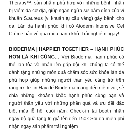
Therapy™, sản phẩm phù hợp với những bệnh nhân
bị viêm da cơ địa, giúp ngăn ngừa sự bám dính của vi
khuẩn S.aureus (vi khuẩn tụ cầu vàng) gây bệnh cho
da. Làn da hạnh phúc khi có Atoderm Intensive Gel
Crème bảo vệ qua mùa hanh khô. Trải nghiệm ngay!
BIODERMA | HAPPIER TOGETHER – HẠNH PHÚC
HƠN LÀ KHI CÙNG…
Với Bioderma, hạnh phúc có
thể lan tỏa và nhân lên gấp bội khi chúng ta có thể
dành tặng những món quà chăm sóc sức khỏe làn da
phù hợp giúp những người thân yêu càng trở trên
rạng rỡ, tự tin Hãy để Bioderma mang đến niềm vui, sẻ
chia những khoảnh khắc hạnh phúc cùng bạn và
người thân yêu với những phần quà và ưu đãi đặc
biệt mùa lễ hội cuối năm: Check-in tại booth nhận
ngay bộ quà tặng trị giá lên đến 150k Soi da miễn phí
nhận ngay sản phẩm trải nghiệm