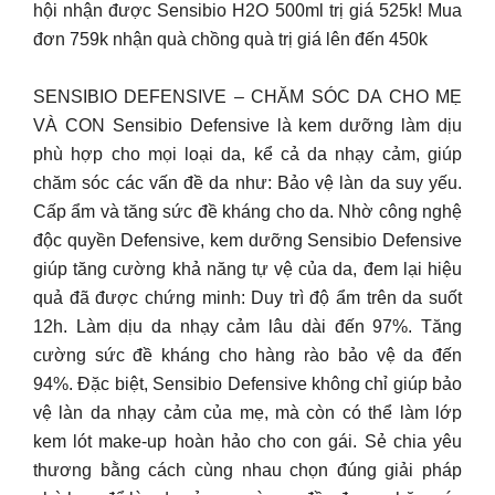
hội nhận được Sensibio H2O 500ml trị giá 525k! Mua
đơn 759k nhận quà chồng quà trị giá lên đến 450k
SENSIBIO DEFENSIVE – CHĂM SÓC DA CHO MẸ
VÀ CON Sensibio Defensive là kem dưỡng làm dịu
phù hợp cho mọi loại da, kể cả da nhạy cảm, giúp
chăm sóc các vấn đề da như: Bảo vệ làn da suy yếu.
Cấp ẩm và tăng sức đề kháng cho da. Nhờ công nghệ
độc quyền Defensive, kem dưỡng Sensibio Defensive
giúp tăng cường khả năng tự vệ của da, đem lại hiệu
quả đã được chứng minh: Duy trì độ ẩm trên da suốt
12h. Làm dịu da nhạy cảm lâu dài đến 97%. Tăng
cường sức đề kháng cho hàng rào bảo vệ da đến
94%. Đặc biệt, Sensibio Defensive không chỉ giúp bảo
vệ làn da nhạy cảm của mẹ, mà còn có thể làm lớp
kem lót make-up hoàn hảo cho con gái. Sẻ chia yêu
thương bằng cách cùng nhau chọn đúng giải pháp