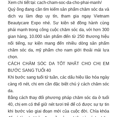
Xem chi tiết tại: cach-cham-soc-da-cho-phai-manh/
Quý ông đang cần tìm kiếm sản phẩm chăm sóc da và
dịch vụ làm đẹp uy tín, tham gia ngay Vietnam
Beautycare Expo nhé. Sự kiện sẽ đồng hành cùng
phái mạnh trong công cuộc chăm sóc da, với hơn 300
gian hàng, 10.000 sản phẩm đến từ 250 thương hiệu
nổi tiếng, sự kiện mang đến nhiều dòng sản phẩm
chăm sóc da, mỹ phẩm cho nam giới thoải mái lựa
chọn.
CÁCH CHĂM SÓC DA TỐT NHẤT CHO CHỊ EM
BƯỚC SANG TUỔI 40
Khi bước sang tuổi tứ tuần, các dấu hiệu lão hóa ngày
càng rõ nét, chị em cần đặc biệt chú ý cách chăm sóc
da.
Bằng cách thay đổi phương pháp chăm sóc da ở tuổi
40, chị em có thể giữ nét tươi trẻ để có được sự tự tin
khi bước vào giai đoạn mới của cuộc đời. Chìa khóa