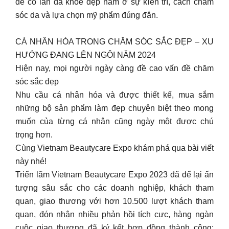
để có làn da khỏe đẹp nằm ở sự kiên trì, cách chăm
sóc da và lựa chọn mỹ phẩm đúng đắn.
CÁ NHÂN HÓA TRONG CHĂM SÓC SẮC ĐẸP – XU
HƯỚNG ĐANG LÊN NGÔI NĂM 2024
Hiện nay, mọi người ngày càng đề cao vấn đề chăm
sóc sắc đẹp
Nhu cầu cá nhân hóa và được thiết kế, mua sắm
những bộ sản phẩm làm đẹp chuyên biệt theo mong
muốn của từng cá nhân cũng ngày một được chú
trọng hơn.
Cùng Vietnam Beautycare Expo khám phá qua bài viết
này nhé!
Triển lãm Vietnam Beautycare Expo 2023 đã để lại ấn
tượng sâu sắc cho các doanh nghiệp, khách tham
quan, giao thương với hơn 10.500 lượt khách tham
quan, đón nhận nhiều phản hồi tích cực, hàng ngàn
cuộc giao thương đã ký kết hợp đồng thành công;