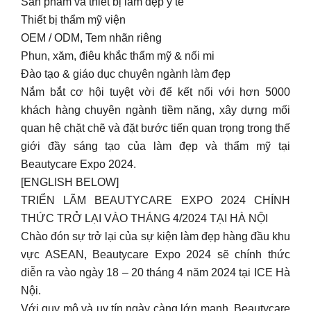
Sản phẩm và thiết bị làm đẹp y tế
Thiết bị thẩm mỹ viện
OEM / ODM, Tem nhãn riêng
Phun, xăm, điêu khắc thẩm mỹ & nối mi
Đào tạo & giáo dục chuyên ngành làm đẹp
Nắm bắt cơ hội tuyệt vời để kết nối với hơn 5000
khách hàng chuyên ngành tiềm năng, xây dựng mối
quan hệ chặt chẽ và đặt bước tiến quan trọng trong thế
giới đầy sáng tạo của làm đẹp và thẩm mỹ tại
Beautycare Expo 2024.
[ENGLISH BELOW]
TRIỂN LÃM BEAUTYCARE EXPO 2024 CHÍNH
THỨC TRỞ LẠI VÀO THÁNG 4/2024 TẠI HÀ NỘI
Chào đón sự trở lại của sự kiện làm đẹp hàng đầu khu
vực ASEAN, Beautycare Expo 2024 sẽ chính thức
diễn ra vào ngày 18 – 20 tháng 4 năm 2024 tại ICE Hà
Nội.
Với quy mô và uy tín ngày càng lớn mạnh, Beautycare