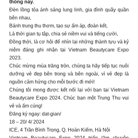
thống này.
Đèn lồng tỏa ánh sáng lung linh, gia đình quây quần
bên nhau,
Bánh trung thu thơm, tạo sự ấm áp, đoàn kết,
Là thời gian tụ tập, chia sẻ niềm vui và tiếng cười,
Đồng thời, là cơ hội để nhìn lại những thành tựu và kỷ
niệm đáng ghi nhận tại Vietnam Beautycare Expo
2023.
Chúc mừng mùa trăng tròn, chúng ta hãy tiếp tục nuôi
dưỡng vẻ đẹp bên trong và bên ngoài, vì vẻ đẹp là
nguồn cảm hứng cho mỗi bước đi mới!
Chúng tôi mong được kết nối lại với bạn tại Vietnam
Beautycare Expo 2024. Chúc bạn một Trung Thu vui
vẻ và ấm cúng!
Đăng ký ngay: dat-gian/
18 – 20/ 4/ 2024
ICE, 4 Trần Bình Trọng, Q. Hoàn Kiếm, Hà Nội
Vietnam Beautycare Expo 2024 triển lãm chuyên