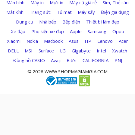
Màn hình
Máy in
Mực in
Máy cũ giá rẻ
Sim, Thẻ cào
Mắt kính
Trang sức
Tủ mát
Máy sấy
Điện gia dụng
Dụng cụ
Nhà bếp
Bếp điện
Thiết bị làm đẹp
Xe đạp
Phụ kiện xe đạp
Apple
Samsung
Oppo
Xiaomi
Nokia
Macbook
Asus
HP
Lenovo
Acer
DELL
MSI
Surface
LG
Gigabyte
Intel
Xwatch
Đồng hồ CASIO
Avaji
Biti’s
CALIFORNIA
PNJ
© 2026 WWW.SHOPMAGIAMGIA.COM