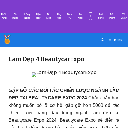
Chuyển
đến
Mẹ
Thời
Gia
Công
Điện
Du
Phụ
Dịch
Sức
Đời
Bảo
Tài
nội
&
Trang
Dụng
Nghệ
Máy
Lịch
Kiện
Vụ
Khỏe
Sống
Hiểm
Chính
Bé
dung
Menu
Làm Đẹp 4 BeautycarExpo
GẶP GỠ CÁC ĐỐI TÁC CHIẾN LƯỢC NGÀNH LÀM
ĐẸP TẠI BEAUTYCARE EXPO 2024
Chắc chắn bạn
không muốn bỏ lỡ cơ hội gặp gỡ hơn 5000 đối tác
chiến lược hàng đầu trong ngành làm đẹp tại
Beautycare Expo 2024! Beautycare Expo sẽ diễn ra
các hoạt động trưng bày, giới thiệu hơn 1000 sản