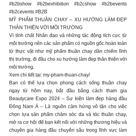
#b2bshow #b2bexhibition #b2cshow #b2bevents
#b2cevents #B2B
MỸ PHẨM THUẦN CHAY – XU HƯỚNG LÀM ĐẸP
THÂN THIỆN VỚI MÔI TRƯỜNG
Vì tính chất Nhân đạo và những tác động tích cực từ
môi trường nên các sản phẩm có nguồn gốc hoàn toàn
từ thực vật như mỹ phẩm thuần chay dần chiếm lĩnh
thị trường, đi đầu cho xu hướng làm đẹp thân thiện với
môi trường.
Xem chi tiết tại: my-pham-thuan-chay/
Bạn có thể lựa chọn phong cách sống thuần chay
ngay từ hôm nay, bắt đầu bằng cách tham gia
Beautycare Expo 2024 – Sự kiện làm đẹp hàng đầu
Đông Nam Á – Là nguồn cảm hứng vô tận cho việc
chọn lựa sản phẩm chăm sóc da và tóc thuần chay,
mở ra cơ hội để bạn kết nối với những thương hiệu và
chuyên gia hàng đầu chuyên sâu trong lĩnh vực làm