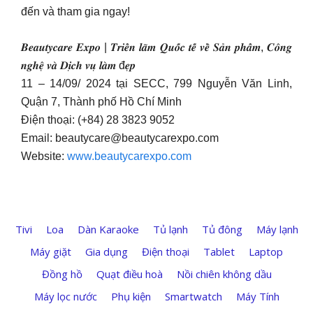
đến và tham gia ngay!
𝑩𝒆𝒂𝒖𝒕𝒚𝒄𝒂𝒓𝒆 𝑬𝒙𝒑𝒐 | 𝑻𝒓𝒊𝒆̂̉𝒏 𝒍𝒂̃𝒎 𝑸𝒖𝒐̂́𝒄 𝒕𝒆̂́ 𝒗𝒆̂̀ 𝑺𝒂̉𝒏 𝒑𝒉𝒂̂̉𝒎, 𝑪𝒐̂𝒏𝒈
𝒏𝒈𝒉𝒆̣̂ 𝒗𝒂̀ 𝑫𝒊̣𝒄𝒉 𝒗𝒖̣ 𝒍𝒂̀𝒎 đ𝒆̣𝒑
11 – 14/09/ 2024 tại SECC, 799 Nguyễn Văn Linh,
Quận 7, Thành phố Hồ Chí Minh
Điện thoại: (+84) 28 3823 9052
Email:
beautycare@beautycarexpo.com
Website:
www.beautycarexpo.com
Tivi
Loa
Dàn Karaoke
Tủ lạnh
Tủ đông
Máy lạnh
Máy giặt
Gia dụng
Điện thoại
Tablet
Laptop
Đồng hồ
Quạt điều hoà
Nồi chiên không dầu
Máy lọc nước
Phụ kiện
Smartwatch
Máy Tính