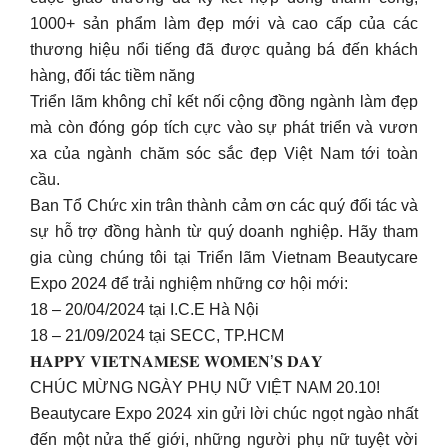
1000+ sản phẩm làm đẹp mới và cao cấp của các
thương hiệu nổi tiếng đã được quảng bá đến khách
hàng, đối tác tiềm năng
Triển lãm không chỉ kết nối cộng đồng ngành làm đẹp
mà còn đóng góp tích cực vào sự phát triển và vươn
xa của ngành chăm sóc sắc đẹp Việt Nam tới toàn
cầu.
Ban Tổ Chức xin trân thành cảm ơn các quý đối tác và
sự hỗ trợ đồng hành từ quý doanh nghiệp. Hãy tham
gia cùng chúng tôi tại Triển lãm Vietnam Beautycare
Expo 2024 để trải nghiệm những cơ hội mới:
18 – 20/04/2024 tại I.C.E Hà Nội
18 – 21/09/2024 tại SECC, TP.HCM
𝐇𝐀𝐏𝐏𝐘 𝐕𝐈𝐄𝐓𝐍𝐀𝐌𝐄𝐒𝐄 𝐖𝐎𝐌𝐄𝐍’𝐒 𝐃𝐀𝐘
CHÚC MỪNG NGÀY PHỤ NỮ VIỆT NAM 20.10!
Beautycare Expo 2024 xin gửi lời chúc ngọt ngào nhất
đến một nửa thế giới, những người phụ nữ tuyệt vời