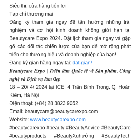
Siêu thị, cửa hàng tiện lợi
Tạp chí thương mại
Đăng ký tham gia ngay để tận hưởng những trải
nghiệm và cơ hội kinh doanh không giới hạn tại
Beautycare Expo 2024. Đặt lịch tham gia ngay và gặp
gỡ các đối tác chiến lược của bạn để mở rộng phát
triển cho thương hiệu và doanh nghiệp của bạn!
Đăng ký gian hàng ngay tại:
dat-gian/
𝑩𝒆𝒂𝒖𝒕𝒚𝒄𝒂𝒓𝒆 𝑬𝒙𝒑𝒐 | 𝑻𝒓𝒊𝒆̂̉𝒏 𝒍𝒂̃𝒎 𝑸𝒖𝒐̂́𝒄 𝒕𝒆̂́ 𝒗𝒆̂̀ 𝑺𝒂̉𝒏 𝒑𝒉𝒂̂̉𝒎, 𝑪𝒐̂𝒏𝒈
𝒏𝒈𝒉𝒆̣̂ 𝒗𝒂̀ 𝑫𝒊̣𝒄𝒉 𝒗𝒖̣ 𝒍𝒂̀𝒎 đ𝒆̣𝒑
18 – 20/ 4/ 2024 tại ICE, 4 Trần Bình Trọng, Q. Hoàn
Kiếm, Hà Nội
Điện thoại: (+84) 28 3823 9052
Email:
beautycare@beautycarexpo.com
Website:
www.beautycarexpo.com
#beautycarexpo #beauty #BeautyAdvice #BeautyCare
#beautyproducts #BeautyXuhướng #BeautyTech