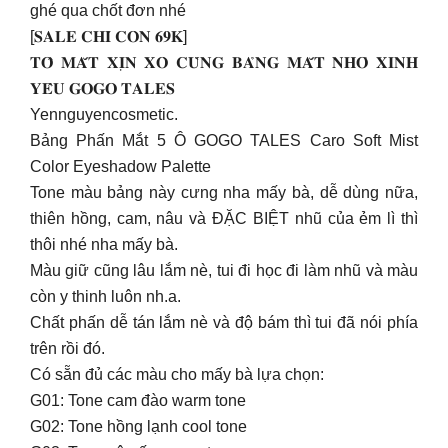
ghé qua chốt đơn nhé
[𝐒𝐀𝐋𝐄 𝐂𝐇𝐈̉ 𝐂𝐎̀𝐍 𝟔𝟗𝐊]
𝐓𝐎̂ 𝐌𝐀̆́𝐓 𝐗𝐈̣𝐍 𝐗𝐎̀ 𝐂𝐔̀𝐍𝐆 𝐁𝐀̉𝐍𝐆 𝐌𝐀̆́𝐓 𝐍𝐇𝐎̉ 𝐗𝐈𝐍𝐇
𝐘𝐄̂𝐔 𝐆𝐎𝐆𝐎 𝐓𝐀𝐋𝐄𝐒
Yennguyencosmetic.
Bảng Phấn Mắt 5 Ô GOGO TALES Caro Soft Mist
Color Eyeshadow Palette
Tone màu bảng này cưng nha mấy bà, dễ dùng nữa,
thiên hồng, cam, nâu và ĐẶC BIỆT nhũ của ẻm lì thì
thôi nhé nha mấy bà.
Màu giữ cũng lâu lắm nè, tui đi học đi làm nhũ và màu
còn y thinh luôn nh.a.
Chất phấn dễ tán lắm nè và độ bám thì tui đã nói phía
trên rồi đó.
Có sẵn đủ các màu cho mấy bà lựa chọn:
G01: Tone cam đào warm tone
G02: Tone hồng lạnh cool tone