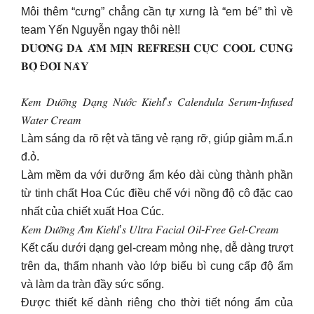
Môi thêm “cưng” chẳng cần tự xưng là “em bé” thì về
team Yến Nguyễn ngay thôi nè!!
𝐃𝐔̛𝐎̛̃𝐍𝐆 𝐃𝐀 𝐀̂̉𝐌 𝐌𝐈̣𝐍 𝐑𝐄𝐅𝐑𝐄𝐒𝐇 𝐂𝐔̛̣𝐂 𝐂𝐎𝐎𝐋 𝐂𝐔̀𝐍𝐆
𝐁𝐎̣̂ Đ𝐎̂𝐈 𝐍𝐀̀𝐘
𝐾𝑒𝑚 𝐷𝑢̛𝑜̛̃𝑛𝑔 𝐷𝑎̣𝑛𝑔 𝑁𝑢̛𝑜̛́𝑐 𝐾𝑖𝑒ℎ𝑙’𝑠 𝐶𝑎𝑙𝑒𝑛𝑑𝑢𝑙𝑎 𝑆𝑒𝑟𝑢𝑚-𝐼𝑛𝑓𝑢𝑠𝑒𝑑
𝑊𝑎𝑡𝑒𝑟 𝐶𝑟𝑒𝑎𝑚
Làm sáng da rõ rệt và tăng vẻ rạng rỡ, giúp giảm m.ẩ.n
đ.ỏ.
Làm mềm da với dưỡng ẩm kéo dài cùng thành phần
từ tinh chất Hoa Cúc điều chế với nồng độ cô đặc cao
nhất của chiết xuất Hoa Cúc.
𝐾𝑒𝑚 𝐷𝑢̛𝑜̛̃𝑛𝑔 𝐴̂̉𝑚 𝐾𝑖𝑒ℎ𝑙’𝑠 𝑈𝑙𝑡𝑟𝑎 𝐹𝑎𝑐𝑖𝑎𝑙 𝑂𝑖𝑙-𝐹𝑟𝑒𝑒 𝐺𝑒𝑙-𝐶𝑟𝑒𝑎𝑚
Kết cấu dưới dạng gel-cream mỏng nhẹ, dễ dàng trượt
trên da, thấm nhanh vào lớp biểu bì cung cấp độ ẩm
và làm da tràn đầy sức sống.
Được thiết kế dành riêng cho thời tiết nóng ẩm của