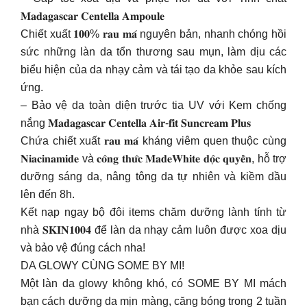
𝐌𝐚𝐝𝐚𝐠𝐚𝐬𝐜𝐚𝐫 𝐂𝐞𝐧𝐭𝐞𝐥𝐥𝐚 𝐀𝐦𝐩𝐨𝐮𝐥𝐞
Chiết xuất 𝟏𝟎𝟎% 𝐫𝐚𝐮 𝐦𝐚́ nguyên bản, nhanh chóng hồi
sức những làn da tổn thương sau mụn, làm dịu các
biểu hiện của da nhạy cảm và tái tạo da khỏe sau kích
ứng.
– Bảo vệ da toàn diện trước tia UV với Kem chống
nắng 𝐌𝐚𝐝𝐚𝐠𝐚𝐬𝐜𝐚𝐫 𝐂𝐞𝐧𝐭𝐞𝐥𝐥𝐚 𝐀𝐢𝐫-𝐟𝐢𝐭 𝐒𝐮𝐧𝐜𝐫𝐞𝐚𝐦 𝐏𝐥𝐮𝐬
Chứa chiết xuất 𝐫𝐚𝐮 𝐦𝐚́ kháng viêm quen thuộc cùng
𝐍𝐢𝐚𝐜𝐢𝐧𝐚𝐦𝐢𝐝𝐞 và 𝐜𝐨̂𝐧𝐠 𝐭𝐡𝐮̛́𝐜 𝐌𝐚𝐝𝐞𝐖𝐡𝐢𝐭𝐞 𝐝𝐨̣̂𝐜 𝐪𝐮𝐲𝐞̂̀𝐧, hỗ trợ
dưỡng sáng da, nâng tông da tự nhiên và kiềm dầu
lên đến 8h.
Kết nạp ngay bộ đôi items chăm dưỡng lành tính từ
nhà 𝐒𝐊𝐈𝐍𝟏𝟎𝟎𝟒 để làn da nhạy cảm luôn được xoa dịu
và bảo vệ đúng cách nha!
DA GLOWY CÙNG SOME BY MI!
Một làn da glowy không khó, có SOME BY MI mách
bạn cách dưỡng da mịn màng, căng bóng trong 2 tuần