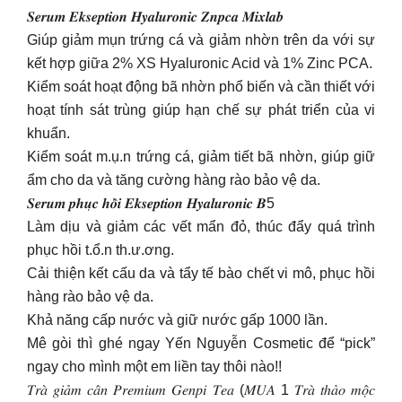
𝑺𝒆𝒓𝒖𝒎 𝑬𝒌𝒔𝒆𝒑𝒕𝒊𝒐𝒏 𝑯𝒚𝒂𝒍𝒖𝒓𝒐𝒏𝒊𝒄 𝒁𝒏𝒑𝒄𝒂 𝑴𝒊𝒙𝒍𝒂𝒃
Giúp giảm mụn trứng cá và giảm nhờn trên da với sự
kết hợp giữa 2% XS Hyaluronic Acid và 1% Zinc PCA.
Kiểm soát hoạt động bã nhờn phổ biến và cần thiết với
hoạt tính sát trùng giúp hạn chế sự phát triển của vi
khuẩn.
Kiểm soát m.ụ.n trứng cá, giảm tiết bã nhờn, giúp giữ
ẩm cho da và tăng cường hàng rào bảo vệ da.
𝑺𝒆𝒓𝒖𝒎 𝒑𝒉𝒖̣𝒄 𝒉𝒐̂̀𝒊 𝑬𝒌𝒔𝒆𝒑𝒕𝒊𝒐𝒏 𝑯𝒚𝒂𝒍𝒖𝒓𝒐𝒏𝒊𝒄 𝑩5
Làm dịu và giảm các vết mẩn đỏ, thúc đẩy quá trình
phục hồi t.ổ.n th.ư.ơng.
Cải thiện kết cấu da và tẩy tế bào chết vi mô, phục hồi
hàng rào bảo vệ da.
Khả năng cấp nước và giữ nước gấp 1000 lần.
Mê gòi thì ghé ngay Yến Nguyễn Cosmetic để “pick”
ngay cho mình một em liền tay thôi nào!!
𝑇𝑟𝑎̀ 𝑔𝑖𝑎̉𝑚 𝑐𝑎̂𝑛 𝑃𝑟𝑒𝑚𝑖𝑢𝑚 𝐺𝑒𝑛𝑝𝑖 𝑇𝑒𝑎 (𝑀𝑈𝐴 1 𝑇𝑟𝑎̀ 𝑡ℎ𝑎̉𝑜 𝑚𝑜̣̂𝑐