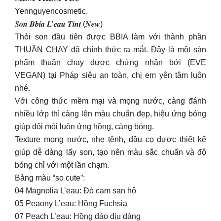
Yennguyencosmetic.
𝑺𝒐𝒏 𝑩𝒃𝒊𝒂 𝑳’𝒆𝒂𝒖 𝑻𝒊𝒏𝒕 (𝑵𝒆𝒘)
Thỏi son đầu tiên được BBIA làm với thành phần
THUẦN CHAY đã chính thức ra mắt. Đây là một sản
phẩm thuần chay được chứng nhận bởi (EVE
VEGAN) tại Pháp siêu an toàn, chị em yên tâm luôn
nhé.
Với công thức mềm mại và mọng nước, càng đánh
nhiều lớp thì càng lên màu chuẩn đẹp, hiệu ứng bóng
giúp đôi môi luôn ửng hồng, căng bóng.
Texture mọng nước, nhẹ tênh, đầu cọ được thiết kế
giúp dễ dàng lấy son, tạo nên màu sắc chuẩn và độ
bóng chỉ với một lần chạm.
Bảng màu “so cute”:
04 Magnolia L’eau: Đỏ cam san hô
05 Peaony L’eau: Hồng Fuchsia
07 Peach L’eau: Hồng đào dịu dàng