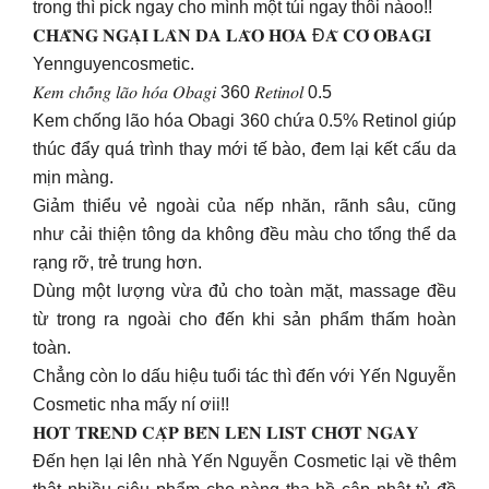
trong thì pick ngay cho mình một túi ngay thôi nàoo!!
𝐂𝐇𝐀̆̉𝐍𝐆 𝐍𝐆𝐀̣𝐈 𝐋𝐀̀𝐍 𝐃𝐀 𝐋𝐀̃𝐎 𝐇𝐎́𝐀 Đ𝐀̃ 𝐂𝐎́ 𝐎𝐁𝐀𝐆𝐈
Yennguyencosmetic.
𝐾𝑒𝑚 𝑐ℎ𝑜̂́𝑛𝑔 𝑙𝑎̃𝑜 ℎ𝑜́𝑎 𝑂𝑏𝑎𝑔𝑖 360 𝑅𝑒𝑡𝑖𝑛𝑜𝑙 0.5
Kem chống lão hóa Obagi 360 chứa 0.5% Retinol giúp
thúc đẩy quá trình thay mới tế bào, đem lại kết cấu da
mịn màng.
Giảm thiểu vẻ ngoài của nếp nhăn, rãnh sâu, cũng
như cải thiện tông da không đều màu cho tổng thể da
rạng rỡ, trẻ trung hơn.
Dùng một lượng vừa đủ cho toàn mặt, massage đều
từ trong ra ngoài cho đến khi sản phẩm thấm hoàn
toàn.
Chẳng còn lo dấu hiệu tuổi tác thì đến với Yến Nguyễn
Cosmetic nha mấy ní ơii!!
𝐇𝐎𝐓 𝐓𝐑𝐄𝐍𝐃 𝐂𝐀̣̂𝐏 𝐁𝐄̂́𝐍 𝐋𝐄̂𝐍 𝐋𝐈𝐒𝐓 𝐂𝐇𝐎̂́𝐓 𝐍𝐆𝐀𝐘 ️
Đến hẹn lại lên nhà Yến Nguyễn Cosmetic lại về thêm