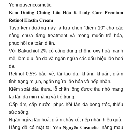
Yennguyencosmetic.
𝐊𝐞𝐦 𝐃𝐮̛𝐨̛̃𝐧𝐠 𝐂𝐡𝐨̂́𝐧𝐠 𝐋𝐚̃𝐨 𝐇𝐨́𝐚 𝐊 𝐋𝐚𝐝𝐲 𝐂𝐚𝐫𝐞 𝐏𝐫𝐞𝐦𝐢𝐮𝐦
𝐑𝐞𝐭𝐢𝐧𝐨𝐥 𝐄𝐥𝐚𝐬𝐭𝐢𝐧 𝐂𝐫𝐞𝐚𝐦
Tuýp kem dưỡng này là lựa chọn “điểm 10” cho các
nàng chưa từng treatment và mong muốn trẻ hóa,
phục hồi da toàn diện.
Với Bakuchiol 2% có công dụng chống oxy hoá mạnh
mẽ, làm dịu làn da và ngăn ngừa các dấu hiệu lão hoá
da.
Retinol 0.5% bảo vệ, tái tạo da, kháng khuẩn, giảm
tình trạng m.ụ.n, ngăn ngừa lão hóa và nếp nhăn.
Kiểm soát dầu thừa, lỗ chân lông được thu nhỏ mang
lại làn da mịn màng và trẻ trung.
Cấp ẩm, cấp nước, phục hồi làn da bong tróc, thiếu
sức sống.
Ngăn ngừa lão hoá, giảm chảy xệ, nếp nhăn hiệu quả.
Hàng đã có mặt tại 𝐘𝐞̂́𝐧 𝐍𝐠𝐮𝐲𝐞̂̃𝐧 𝐂𝐨𝐬𝐦𝐞𝐭𝐢𝐜, nàng mau