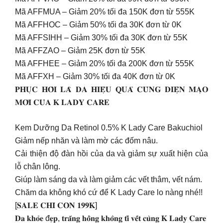
Mã AFFMUA – Giảm 20% tối đa 150K đơn từ 555K
Mã AFFHOC – Giảm 50% tối đa 30K đơn từ 0K
Mã AFFSIHH – Giảm 30% tối đa 30K đơn từ 55K
Mã AFFZAO – Giảm 25K đơn từ 55K
Mã AFFHEE – Giảm 20% tối đa 200K đơn từ 555K
Mã AFFXH – Giảm 30% tối đa 40K đơn từ 0K
𝐏𝐇𝐔̣𝐂 𝐇𝐎̂̀𝐈 𝐋𝐀̀ 𝐃𝐀 𝐇𝐈𝐄̣̂𝐔 𝐐𝐔𝐀̉ 𝐂𝐔̀𝐍𝐆 𝐃𝐈𝐄̣̂𝐍 𝐌𝐀̣𝐎
𝐌𝐎̛́𝐈 𝐂𝐔̉𝐀 𝐊 𝐋𝐀𝐃𝐘 𝐂𝐀𝐑𝐄
Kem Dưỡng Da Retinol 0.5% K Lady Care Bakuchiol
Giảm nếp nhăn và làm mờ các đốm nâu.
Cải thiện độ đàn hồi của da và giảm sự xuất hiện của
lỗ chân lông.
Giúp làm sáng da và làm giảm các vết thâm, vết nám.
Chăm da không khó cứ để K Lady Care lo nàng nhé!!
[𝐒𝐀𝐋𝐄 𝐂𝐇𝐈̉ 𝐂𝐎̀𝐍 𝟏𝟗𝟗𝐊]
𝐃𝐚 𝐤𝐡𝐨̉𝐞 đ𝐞̣𝐩, 𝐭𝐫𝐚̆́𝐧𝐠 𝐡𝐨̂̀𝐧𝐠 𝐤𝐡𝐨̂𝐧𝐠 𝐭𝐢̀ 𝐯𝐞̂́𝐭 𝐜𝐮̀𝐧𝐠 𝐊 𝐋𝐚𝐝𝐲 𝐂𝐚𝐫𝐞