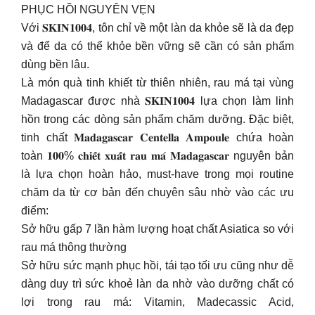
PHỤC HỒI NGUYÊN VẸN
Với 𝐒𝐊𝐈𝐍𝟏𝟎𝟎𝟒, tôn chỉ về một làn da khỏe sẽ là da đẹp
và để da có thể khỏe bền vững sẽ cần có sản phẩm
dùng bền lâu.
Là món quà tinh khiết từ thiên nhiên, rau má tại vùng
Madagascar được nhà 𝐒𝐊𝐈𝐍𝟏𝟎𝟎𝟒 lựa chọn làm linh
hồn trong các dòng sản phẩm chăm dưỡng. Đặc biệt,
tinh chất 𝐌𝐚𝐝𝐚𝐠𝐚𝐬𝐜𝐚𝐫 𝐂𝐞𝐧𝐭𝐞𝐥𝐥𝐚 𝐀𝐦𝐩𝐨𝐮𝐥𝐞 chứa hoàn
toàn 𝟏𝟎𝟎% 𝐜𝐡𝐢𝐞̂́𝐭 𝐱𝐮𝐚̂́𝐭 𝐫𝐚𝐮 𝐦𝐚́ 𝐌𝐚𝐝𝐚𝐠𝐚𝐬𝐜𝐚𝐫 nguyên bản
là lựa chọn hoàn hảo, must-have trong mọi routine
chăm da từ cơ bản đến chuyên sâu nhờ vào các ưu
điểm:
Sở hữu gấp 7 lần hàm lượng hoạt chất Asiatica so với
rau má thông thường
Sở hữu sức mạnh phục hồi, tái tạo tối ưu cũng như dễ
dàng duy trì sức khoẻ làn da nhờ vào dưỡng chất có
lợi trong rau má: Vitamin, Madecassic Acid,