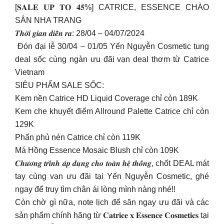
[𝐒𝐀𝐋𝐄 𝐔𝐏 𝐓𝐎 𝟒𝟓%] CATRICE, ESSENCE CHÀO
SÂN NHA TRANG
𝑻𝒉𝒐̛̀𝒊 𝒈𝒊𝒂𝒏 𝒅𝒊𝒆̂̃𝒏 𝒓𝒂: 28/04 – 04/07/2024
️ Đón đại lễ 30/04 – 01/05 Yến Nguyễn Cosmetic tung
deal sốc cùng ngàn ưu đãi vạn deal thơm từ Catrice
Vietnam
SIÊU PHẨM SALE SỐC:
Kem nền Catrice HD Liquid Coverage chỉ còn 189K
Kem che khuyết điểm Allround Palette Catrice chỉ còn
129K
Phấn phủ nén Catrice chỉ còn 119K
Má Hồng Essence Mosaic Blush chỉ còn 109K
𝑪𝒉𝒖̛𝒐̛𝒏𝒈 𝒕𝒓𝒊̀𝒏𝒉 𝒂́𝒑 𝒅𝒖̣𝒏𝒈 𝒄𝒉𝒐 𝒕𝒐𝒂̀𝒏 𝒉𝒆̣̂ 𝒕𝒉𝒐̂́𝒏𝒈, chốt DEAL mát
tay cùng vạn ưu đãi tại Yến Nguyễn Cosmetic, ghé
ngay để truy tìm chân ái lòng mình nàng nhé!!
Còn chờ gì nữa, note lịch để săn ngay ưu đãi và các
sản phẩm chính hãng từ 𝐂𝐚𝐭𝐫𝐢𝐜𝐞 𝐱 𝐄𝐬𝐬𝐞𝐧𝐜𝐞 𝐂𝐨𝐬𝐦𝐞𝐭𝐢𝐜𝐬 tại