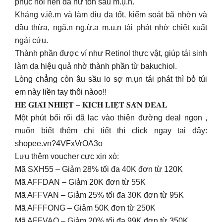
phục hồi nền da hư tổn sau m.ụ.n.
Kháng v.iê.m và làm dịu da tốt, kiểm soát bã nhờn và
dầu thừa, ngă.n ng.ừ.a m.ụ.n tái phát nhờ chiết xuất
ngải cứu.
Thành phần được ví như Retinol thực vật, giúp tái sinh
làm da hiệu quả nhờ thành phần từ bakuchiol.
Lòng chẳng còn âu sầu lo sợ m.ụn tái phát thì bỏ túi
em này liền tay thôi nàoo!!
𝐇𝐄̀ 𝐆𝐈𝐀̉𝐈 𝐍𝐇𝐈𝐄̣̂𝐓 – 𝐊𝐈̣𝐂𝐇 𝐋𝐈𝐄̣̂𝐓 𝐒𝐀̆𝐍 𝐃𝐄𝐀𝐋
Một phút bối rối đã lạc vào thiên đường deal ngon ,
muốn biết thêm chi tiết thì click ngay tại đây:
shopee.vn?4VFxVrOA3o
Lưu thêm voucher cực xịn xò:
Mã SXH55 – Giảm 28% tối đa 40K đơn từ 120K
Mã AFFDAN – Giảm 20K đơn từ 55K
Mã AFFVAN – Giảm 25% tối đa 30K đơn từ 95K
Mã AFFFONG – Giảm 50K đơn từ 250K
Mã AFFVAO – Giảm 20% tối đa 99K đơn từ 350K