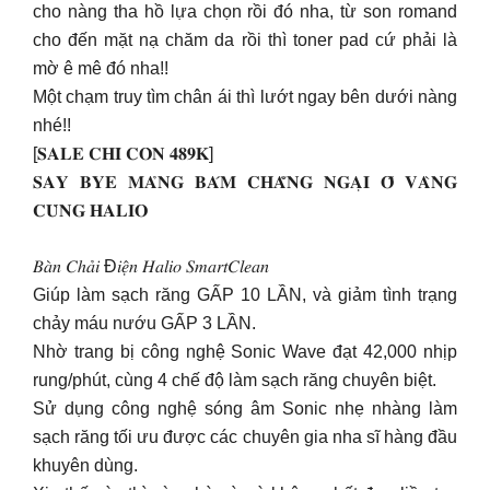
cho nàng tha hồ lựa chọn rồi đó nha, từ son romand
cho đến mặt nạ chăm da rồi thì toner pad cứ phải là
mờ ê mê đó nha!!
Một chạm truy tìm chân ái thì lướt ngay bên dưới nàng
nhé!!
[𝐒𝐀𝐋𝐄 𝐂𝐇𝐈̉ 𝐂𝐎̀𝐍 𝟒𝟖𝟗𝐊]
𝐒𝐀𝐘 𝐁𝐘𝐄 𝐌𝐀̉𝐍𝐆 𝐁𝐀́𝐌 𝐂𝐇𝐀̆̉𝐍𝐆 𝐍𝐆𝐀̣𝐈 𝐎̂́ 𝐕𝐀̀𝐍𝐆
𝐂𝐔̀𝐍𝐆 𝐇𝐀𝐋𝐈𝐎
𝐵𝑎̀𝑛 𝐶ℎ𝑎̉𝑖 Đ𝑖𝑒̣̂𝑛 𝐻𝑎𝑙𝑖𝑜 𝑆𝑚𝑎𝑟𝑡𝐶𝑙𝑒𝑎𝑛
Giúp làm sạch răng GẤP 10 LẦN, và giảm tình trạng
chảy máu nướu GẤP 3 LẦN.
Nhờ trang bị công nghệ Sonic Wave đạt 42,000 nhịp
rung/phút, cùng 4 chế độ làm sạch răng chuyên biệt.
Sử dụng công nghệ sóng âm Sonic nhẹ nhàng làm
sạch răng tối ưu được các chuyên gia nha sĩ hàng đầu
khuyên dùng.