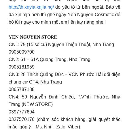
http://th.xnyia.xnjia.ng/
do yếu tố từ bên ngoài. Bảo vệ
da xịn mịn hơn thì ghé ngay Yến Nguyễn Cosmetic để
bỏ túi ngay cho mình một em liền tay nàng nhé!!
–
𝐘𝐄𝐍 𝐍𝐆𝐔𝐘𝐄𝐍 𝐒𝐓𝐎𝐑𝐄
CN1: 79 (15 số cũ) Nguyễn Thiện Thuật, Nha Trang
0905009700
CN2: 61 – 61A Quang Trung, Nha Trang
0905181959
CN3: 28 Thích Quảng Đức – VCN Phước Hải đối diện
chung cư CT4, Nha Trang
0865787188
CN4: 59 Nguyễn Đình Chiểu, P.Vĩnh Phước, Nha
Trang (NEW STORE)
0397777694
0327570176 (chăm sóc khách hàng, giải quyết thắc
mắc, góp ý – Ms. Nhi – Zalo, Viber)