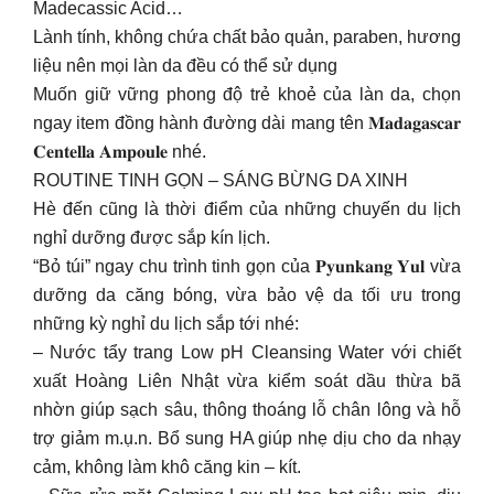
Madecassic Acid…
Lành tính, không chứa chất bảo quản, paraben, hương
liệu nên mọi làn da đều có thể sử dụng
Muốn giữ vững phong độ trẻ khoẻ của làn da, chọn
ngay item đồng hành đường dài mang tên 𝐌𝐚𝐝𝐚𝐠𝐚𝐬𝐜𝐚𝐫
𝐂𝐞𝐧𝐭𝐞𝐥𝐥𝐚 𝐀𝐦𝐩𝐨𝐮𝐥𝐞 nhé.
ROUTINE TINH GỌN – SÁNG BỪNG DA XINH
Hè đến cũng là thời điểm của những chuyến du lịch
nghỉ dưỡng được sắp kín lịch.
“Bỏ túi” ngay chu trình tinh gọn của 𝐏𝐲𝐮𝐧𝐤𝐚𝐧𝐠 𝐘𝐮𝐥 vừa
dưỡng da căng bóng, vừa bảo vệ da tối ưu trong
những kỳ nghỉ du lịch sắp tới nhé:
– Nước tẩy trang Low pH Cleansing Water với chiết
xuất Hoàng Liên Nhật vừa kiểm soát dầu thừa bã
nhờn giúp sạch sâu, thông thoáng lỗ chân lông và hỗ
trợ giảm m.ụ.n. Bổ sung HA giúp nhẹ dịu cho da nhạy
cảm, không làm khô căng kin – kít.