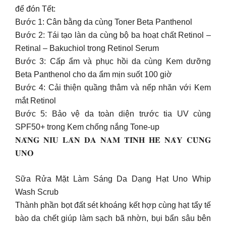
để đón Tết:
Bước 1: Cân bằng da cùng Toner Beta Panthenol
Bước 2: Tái tạo làn da cùng bộ ba hoạt chất Retinol –
Retinal – Bakuchiol trong Retinol Serum
Bước 3: Cấp ẩm và phục hồi da cùng Kem dưỡng
Beta Panthenol cho da ẩm mịn suốt 100 giờ
Bước 4: Cải thiện quầng thâm và nếp nhăn với Kem
mắt Retinol
Bước 5: Bảo vệ da toàn diện trước tia UV cùng
SPF50+ trong Kem chống nắng Tone-up
𝐍𝐀̂𝐍𝐆 𝐍𝐈𝐔 𝐋𝐀̀𝐍 𝐃𝐀 𝐍𝐀𝐌 𝐓𝐈́𝐍𝐇 𝐇𝐄̀ 𝐍𝐀̀𝐘 𝐂𝐔̀𝐍𝐆
𝐔𝐍𝐎
Sữa Rửa Mặt Làm Sáng Da Dạng Hạt Uno Whip
Wash Scrub
Thành phần bọt đất sét khoáng kết hợp cùng hạt tẩy tế
bào da chết giúp làm sạch bã nhờn, bụi bẩn sâu bên