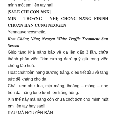
mình một em liền tay nà!!
[𝐒𝐀𝐋𝐄 𝐂𝐇𝐈̉ 𝐂𝐎̀𝐍 𝟐𝟔𝟗𝐊]
𝐌𝐈̣𝐍 – 𝐓𝐇𝐎𝐀́𝐍𝐆 – 𝐍𝐇𝐄̣ 𝐂𝐇𝐎̂́𝐍𝐆 𝐍𝐀̆́𝐍𝐆 𝐅𝐈𝐍𝐈𝐒𝐇
𝐂𝐇𝐔𝐀̂̉𝐍 𝐇𝐀̀𝐍 𝐂𝐔̀𝐍𝐆 𝐍𝐄𝐎𝐆𝐄𝐍
Yennguyencosmetic.
𝑲𝒆𝒎 𝑪𝒉𝒐̂́𝒏𝒈 𝑵𝒂̆́𝒏𝒈 𝑵𝒆𝒐𝒈𝒆𝒏 𝑾𝒉𝒊𝒕𝒆 𝑻𝒓𝒖𝒇𝒇𝒍𝒆 𝑻𝒓𝒆𝒂𝒕𝒎𝒆𝒏𝒕 𝑺𝒖𝒏
𝑺𝒄𝒓𝒆𝒆𝒏
Giúp tăng khả năng bảo vệ da lên gấp 3 lần, chứa
thành phần viên “kim cương đen” quý giá trong việc
chống lão hoá.
Hoạt chất toàn năng dưỡng trắng, điều tiết dầu và tăng
sức đề kháng cho da.
Chất kem như lụa, mịn màng, thoáng – mỏng – nhẹ
trên da, nâng tone tự nhiên trắng hồng.
Xịn thế này mà nàng còn chưa chốt đơn cho mình một
em liền tay hay sao!!
RAU MÁ NGUYÊN BẢN