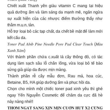
Chiết xuất Thanh yên giàu vitamin C mang lại hiệu
quả dưỡng ẩm và làm sáng da mạnh mẽ, ngăn ngừa
sự xuất hiện của các nhược điểm thường thấy như
thâm m.ụ.n, tàn.
Hỗ trợ loại bỏ các tạp chất, da chết bề mặt để làm mới
kết cấu da.
𝑇𝑜𝑛𝑒𝑟 𝑃𝑎𝑑 𝐴𝑏𝑖𝑏 𝑃𝑖𝑛𝑒 𝑁𝑒𝑒𝑑𝑙𝑒 𝑃𝑜𝑟𝑒 𝑃𝑎𝑑 𝐶𝑙𝑒𝑎𝑟 𝑇𝑜𝑢𝑐ℎ (𝑀𝑎̀𝑢
𝑋𝑎𝑛ℎ 𝑋𝑎́𝑚)
Với thành phần chứa c.xuất lá cây thông đỏ, có tác
dụng làm sạch sâu lỗ chân lông, vừa loại bỏ tế bào
sừng già giúp da được mịn màng.
Thành phần rễ cây mẫu đơn, Rau má, hoa cúc,
Betaine, B5, HA giúp dưỡng ẩm và phục hồi da.
Chọn cho mình một chiếc toner pad xinh yêu thì ghé
ngay Yến Nguyễn Cosmetic để chăm da cực đã hè
này nàng nhé!!
𝐓𝐇𝐎̛𝐌 𝐍𝐆𝐀́𝐓 𝐒𝐀𝐍𝐆 𝐗𝐈̣𝐍 𝐌𝐈̣𝐍 𝐂𝐔𝐎̂́𝐍 𝐇𝐔́𝐓 𝐗𝟐 𝐂𝐔̀𝐍𝐆