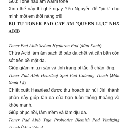
G03: Tone nâu ấm warm tone
Xinh thế này thì ghé ngay Yến Nguyễn để “pick” cho
mình một em thôi nàng ơi!!
𝐁𝐎̣̂ 𝐓𝐔̛́ 𝐓𝐎𝐍𝐄𝐑 𝐏𝐀𝐃 𝐂𝐀̂́𝐏 𝐀̂̉𝐌 “𝐐𝐔𝐘𝐄̂̀𝐍 𝐋𝐔̛̣𝐂” 𝐍𝐇𝐀̀
𝐀𝐁𝐈𝐁
𝑇𝑜𝑛𝑒𝑟 𝑃𝑎𝑑 𝐴𝑏𝑖𝑏 𝑆𝑒𝑑𝑢𝑚 𝐻𝑦𝑎𝑙𝑢𝑟𝑜𝑛 𝑃𝑎𝑑 (𝑀𝑎̀𝑢 𝑋𝑎𝑛ℎ)
Chứa Acid làm àm sạch tế bào da chết và cặn bẩn còn
sót trên bề mặt da.
Giúp giảm m.ụ.n sần và tình trạng bí tắc lỗ chân lông.
𝑇𝑜𝑛𝑒𝑟 𝑃𝑎𝑑 𝐴𝑏𝑖𝑏 𝐻𝑒𝑎𝑟𝑡𝑙𝑒𝑎𝑓 𝑆𝑝𝑜𝑡 𝑃𝑎𝑑 𝐶𝑎𝑙𝑚𝑖𝑛𝑔 𝑇𝑜𝑢𝑐ℎ (𝑀𝑎̀𝑢
𝑋𝑎𝑛ℎ 𝐿𝑎́)
Chiết xuất Heartleaf được thu hoạch từ núi Jiri, thành
phần này giúp làn da của bạn luôn thông thoáng và
khỏe mạnh.
Giúp phục hồi, làm mềm và làm dịu da.
𝑇𝑜𝑛𝑒𝑟 𝑃𝑎𝑑 𝐴𝑏𝑖𝑏 𝑌𝑢𝑗𝑎 𝑃𝑟𝑜𝑏𝑖𝑜𝑡𝑖𝑐𝑠 𝐵𝑙𝑒𝑚𝑖𝑠ℎ 𝑃𝑎𝑑 𝑉𝑖𝑡𝑎𝑙𝑖𝑧𝑖𝑛𝑔
𝑇𝑜𝑢𝑐ℎ (𝑀𝑎̀𝑢 𝑉𝑎̀𝑛𝑔)