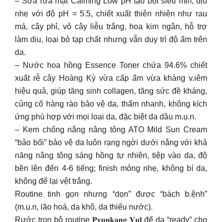
– Sữa rửa mặt Calming Low pH tạo bọt siêu mịn, dịu
nhẹ với độ pH = 5.5, chiết xuất thiên nhiên như rau
má, cây phỉ, vỏ cây liễu trắng, hoa kim ngân, hỗ trợ
làm dịu, loại bỏ tạp chất nhưng vẫn duy trì độ ẩm trên
da.
– Nước hoa hồng Essence Toner chứa 94.6% chiết
xuất rễ cây Hoàng Kỳ vừa cấp ẩm vừa kháng v.iêm
hiệu quả, giúp tăng sinh collagen, tăng sức đề kháng,
củng cố hàng rào bảo vệ da, thấm nhanh, không kích
ứng phù hợp với mọi loại da, đặc biệt da dầu m.ụ.n.
– Kem chống nắng nâng tông ATO Mild Sun Cream
“bảo bối” bảo vệ da luôn rạng ngời dưới nắng với khả
năng nâng tông sáng hồng tự nhiên, tiệp vào da, độ
bền lên đến 4-6 tiếng; finish mỏng nhẹ, không bí da,
không để lại vệt trắng.
Routine tinh gọn nhưng “dọn” được “bách b.ệnh”
(m.ụ.n, lão hoá, da khô, da thiếu nước).
Rước trọn bộ routine 𝐏𝐲𝐮𝐧𝐤𝐚𝐧𝐠 𝐘𝐮𝐥 để da “ready” cho