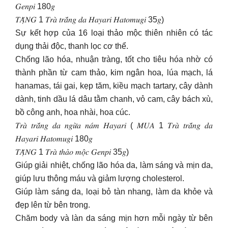
𝐺𝑒𝑛𝑝𝑖 180𝑔
𝑇𝐴̣̆𝑁𝐺 1 𝑇𝑟𝑎̀ 𝑡𝑟𝑎̆́𝑛𝑔 𝑑𝑎 𝐻𝑎𝑦𝑎𝑟𝑖 𝐻𝑎𝑡𝑜𝑚𝑢𝑔𝑖 35𝑔)
Sự kết hợp của 16 loại thảo mộc thiên nhiên có tác
dụng thải độc, thanh lọc cơ thể.
Chống lão hóa, nhuận tràng, tốt cho tiêu hóa nhờ có
thành phần từ cam thảo, kim ngân hoa, lúa mạch, lá
hanamas, tái gai, kẹp tăm, kiều mạch tartary, cây dành
dành, tinh dầu lá dâu tằm chanh, vỏ cam, cây bách xù,
bồ công anh, hoa nhài, hoa cúc.
𝑇𝑟𝑎̀ 𝑡𝑟𝑎̆́𝑛𝑔 𝑑𝑎 𝑛𝑔𝑢̛̀𝑎 𝑛𝑎́𝑚 𝐻𝑎𝑦𝑎𝑟𝑖 ( 𝑀𝑈𝐴 1 𝑇𝑟𝑎̀ 𝑡𝑟𝑎̆́𝑛𝑔 𝑑𝑎
𝐻𝑎𝑦𝑎𝑟𝑖 𝐻𝑎𝑡𝑜𝑚𝑢𝑔𝑖 180𝑔
𝑇𝐴̣̆𝑁𝐺 1 𝑇𝑟𝑎̀ 𝑡ℎ𝑎̉𝑜 𝑚𝑜̣̂𝑐 𝐺𝑒𝑛𝑝𝑖 35𝑔)
Giúp giải nhiệt, chống lão hóa da, làm sáng và mịn da,
giúp lưu thông máu và giảm lượng cholesterol.
Giúp làm sáng da, loại bỏ tàn nhang, làm da khỏe và
đẹp lên từ bên trong.
Chăm body và làn da sáng mịn hơn mỗi ngày từ bên