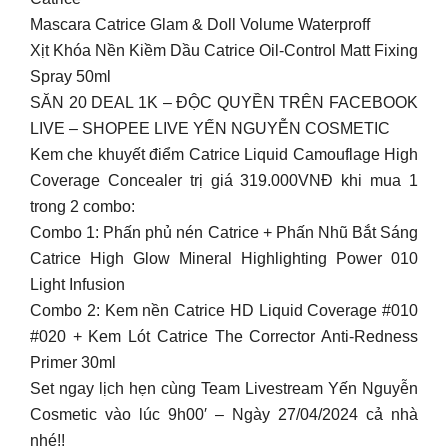
Mascara Catrice Glam & Doll Volume Waterproff
Xịt Khóa Nền Kiềm Dầu Catrice Oil-Control Matt Fixing
Spray 50ml
SĂN 20 DEAL 1K – ĐỘC QUYỀN TRÊN FACEBOOK
LIVE – SHOPEE LIVE YẾN NGUYỄN COSMETIC
Kem che khuyết điểm Catrice Liquid Camouflage High
Coverage Concealer trị giá 319.000VNĐ khi mua 1
trong 2 combo:
Combo 1: Phấn phủ nén Catrice + Phấn Nhũ Bắt Sáng
Catrice High Glow Mineral Highlighting Power 010
Light Infusion
Combo 2: Kem nền Catrice HD Liquid Coverage #010
#020 + Kem Lót Catrice The Corrector Anti-Redness
Primer 30ml
Set ngay lịch hẹn cùng Team Livestream Yến Nguyễn
Cosmetic vào lúc 9h00′ – Ngày 27/04/2024 cả nhà
nhé!!