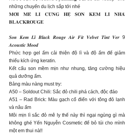
những chuyến du lịch sắp tới nhé
𝐌𝐎̂𝐈 𝐌𝐄̂ 𝐋𝐈 𝐂𝐔̀𝐍𝐆 𝐇𝐄̣̂ 𝐒𝐎𝐍 𝐊𝐄𝐌 𝐋𝐈̀ 𝐍𝐇𝐀̀
𝐁𝐋𝐀𝐂𝐊𝐑𝐎𝐔𝐆𝐄
𝑺𝒐𝒏 𝑲𝒆𝒎 𝑳𝒊̀ 𝑩𝒍𝒂𝒄𝒌 𝑹𝒐𝒖𝒈𝒆 𝑨𝒊𝒓 𝑭𝒊𝒕 𝑽𝒆𝒍𝒗𝒆𝒕 𝑻𝒊𝒏𝒕 𝑽𝒆𝒓 9
𝑨𝒄𝒐𝒖𝒔𝒕𝒊𝒄 𝑴𝒐𝒐𝒅
Phức hợp gel ẩm cải thiện độ lì và độ ẩm để giảm
thiểu kích ứng keratin.
Kết cấu son mềm mịn như nhung, tăng cường hiệu
quả dưỡng ẩm.
Bảng màu nàng must try:
A50 – Soldout Chili: Sắc đỏ chili phá cách, độc đáo
A51 – Rad Brick: Màu gạch cổ điển với tông đỏ lạnh
và nâu ấm
Môi mịn lì sắc đỏ mê ly thế này thì ngại ngùng gì mà
không ghé Yến Nguyễn Cosmetic để bỏ túi cho mình
một em thui nà!!