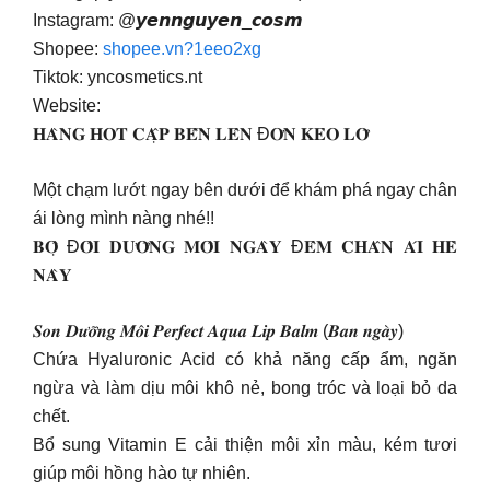
Instagram: @𝙮𝙚𝙣𝙣𝙜𝙪𝙮𝙚𝙣_𝙘𝙤𝙨𝙢
Shopee:
shopee.vn?1eeo2xg
Tiktok: yncosmetics.nt
Website:
𝐇𝐀̀𝐍𝐆 𝐇𝐎𝐓 𝐂𝐀̣̂𝐏 𝐁𝐄̂́𝐍 𝐋𝐄̂𝐍 Đ𝐎̛𝐍 𝐊𝐄̉𝐎 𝐋𝐎̛̃
Một chạm lướt ngay bên dưới để khám phá ngay chân
ái lòng mình nàng nhé!!
𝐁𝐎̣̂ Đ𝐎̂𝐈 𝐃𝐔̛𝐎̛̃𝐍𝐆 𝐌𝐎̂𝐈 𝐍𝐆𝐀̀𝐘 Đ𝐄̂𝐌 𝐂𝐇𝐀̂𝐍 𝐀́𝐈 𝐇𝐄̀
𝐍𝐀̀𝐘
𝑺𝒐𝒏 𝑫𝒖̛𝒐̛̃𝒏𝒈 𝑴𝒐̂𝒊 𝑷𝒆𝒓𝒇𝒆𝒄𝒕 𝑨𝒒𝒖𝒂 𝑳𝒊𝒑 𝑩𝒂𝒍𝒎 (𝑩𝒂𝒏 𝒏𝒈𝒂̀𝒚)
Chứa Hyaluronic Acid có khả năng cấp ẩm, ngăn
ngừa và làm dịu môi khô nẻ, bong tróc và loại bỏ da
chết.
Bổ sung Vitamin E cải thiện môi xỉn màu, kém tươi
giúp môi hồng hào tự nhiên.