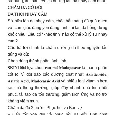
sử dụng, an toàn trên cả những làn da nhạy cảm nhất.
CHĂM DA CÓ ĐÔI
DA THÔI NHẠY CẢM
Sở hữu làn da nhạy cảm, chắc hẳn nàng đã quá quen
với cảm giác đang yên đang lành thì làn da bỗng dưng
khó chiều. Liệu có “khắc tinh” nào có thể xử lý sự nhạy
cảm?
Câu trả lời chính là chăm dưỡng da theo nguyên tắc
đúng và đủ:
Chọn đúng thành phần lành tính
𝐒𝐊𝐈𝐍𝟏𝟎𝟎𝟒 lựa chọn 𝐫𝐚𝐮 𝐦𝐚́ 𝐌𝐚𝐝𝐚𝐠𝐚𝐬𝐜𝐚𝐫 là thành phần
cốt lõi vì dồi dào các dưỡng chất như: 𝐀𝐬𝐢𝐚𝐭𝐢𝐜𝐨𝐬𝐢𝐝𝐞,
𝐀𝐬𝐢𝐚𝐭𝐢𝐜 𝐀𝐜𝐢𝐝, 𝐌𝐚𝐝𝐞𝐜𝐚𝐬𝐬𝐢𝐜 𝐀𝐜𝐢𝐝 và nhiều loại vitamin hơn
rau má thông thường, giúp đẩy nhanh quá trình hồi
phục, tái tạo da tổn thương, giảm kích ứng và hỗ trợ
kháng viêm mụn.
Chăm da đủ 2 bước: Phục hồi và Bảo vệ
– Cấp tốc xoa dịu và phục hồi da với Tinh chất