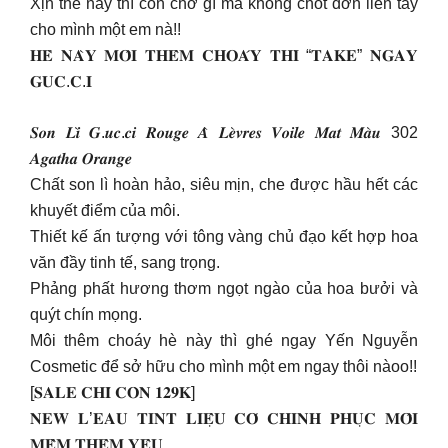
Xịn thế này thì còn chờ gì mà không chốt đơn liền tay
cho mình một em nà!!
𝐇𝐄̀ 𝐍𝐀̀𝐘 𝐌𝐎̂𝐈 𝐓𝐇𝐄̂𝐌 𝐂𝐇𝐎𝐀́𝐘 𝐓𝐇𝐈̀ “𝐓𝐀𝐊𝐄” 𝐍𝐆𝐀𝐘
𝐆𝐔𝐂.𝐂.𝐈
𝑺𝒐𝒏 𝑳𝒊̀ 𝑮.𝒖𝒄.𝒄𝒊 𝑹𝒐𝒖𝒈𝒆 𝑨̀ 𝑳𝒆̀𝒗𝒓𝒆𝒔 𝑽𝒐𝒊𝒍𝒆 𝑴𝒂𝒕 𝑴𝒂̀𝒖 302
𝑨𝒈𝒂𝒕𝒉𝒂 𝑶𝒓𝒂𝒏𝒈𝒆
Chất son lì hoàn hảo, siêu mịn, che được hầu hết các
khuyết điểm của môi.
Thiết kế ấn tượng với tông vàng chủ đạo kết hợp hoa
văn đầy tinh tế, sang trọng.
Phảng phất hương thơm ngọt ngào của hoa bưởi và
quýt chín mọng.
Môi thêm choáy hè này thì ghé ngay Yến Nguyễn
Cosmetic để sở hữu cho mình một em ngay thôi nàoo!!
[𝐒𝐀𝐋𝐄 𝐂𝐇𝐈̉ 𝐂𝐎̀𝐍 𝟏𝟐𝟗𝐊]
𝐍𝐄𝐖 𝐋’𝐄𝐀𝐔 𝐓𝐈𝐍𝐓 𝐋𝐈𝐄̣̂𝐔 𝐂𝐎́ 𝐂𝐇𝐈𝐍𝐇 𝐏𝐇𝐔̣𝐂 𝐌𝐎̂𝐈
𝐌𝐄̂̀𝐌 𝐓𝐇𝐄̂𝐌 𝐘𝐄̂𝐔