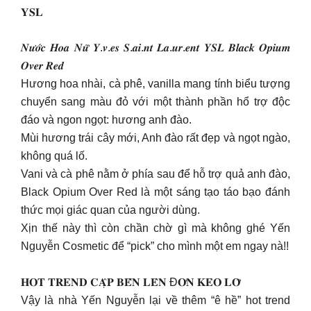
𝐘𝐒𝐋
𝑵𝒖̛𝒐̛́𝒄 𝑯𝒐𝒂 𝑵𝒖̛̃ 𝒀.𝒗.𝒆𝒔 𝑺.𝒂𝒊.𝒏𝒕 𝑳𝒂.𝒖𝒓.𝒆𝒏𝒕 𝒀𝑺𝑳 𝑩𝒍𝒂𝒄𝒌 𝑶𝒑𝒊𝒖𝒎
𝑶𝒗𝒆𝒓 𝑹𝒆𝒅
Hương hoa nhài, cà phê, vanilla mang tính biểu tượng
chuyển sang màu đỏ với một thành phần hổ trợ độc
đáo và ngon ngọt: hương anh đào.
Mùi hương trái cây mới, Anh đào rất đẹp và ngọt ngào,
không quá lố.
Vani và cà phê nằm ở phía sau để hỗ trợ quả anh đào,
Black Opium Over Red là một sáng tạo táo bạo đánh
thức mọi giác quan của người dùng.
Xịn thế này thì còn chần chờ gì mà không ghé Yến
Nguyễn Cosmetic để “pick” cho mình một em ngay nà!!
𝐇𝐎𝐓 𝐓𝐑𝐄𝐍𝐃 𝐂𝐀̣̂𝐏 𝐁𝐄̂́𝐍 𝐋𝐄̂𝐍 Đ𝐎̛𝐍 𝐊𝐄̉𝐎 𝐋𝐎̛̃
Vậy là nhà Yến Nguyễn lại về thêm “ê hề” hot trend