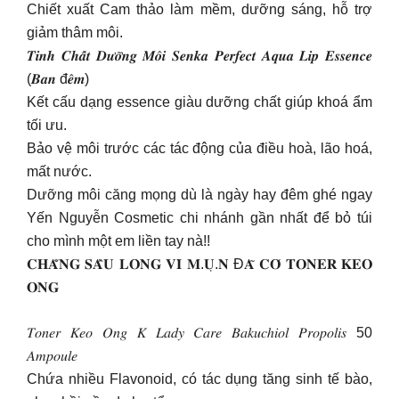
Chiết xuất Cam thảo làm mềm, dưỡng sáng, hỗ trợ
giảm thâm môi.
𝑻𝒊𝒏𝒉 𝑪𝒉𝒂̂́𝒕 𝑫𝒖̛𝒐̛̃𝒏𝒈 𝑴𝒐̂𝒊 𝑺𝒆𝒏𝒌𝒂 𝑷𝒆𝒓𝒇𝒆𝒄𝒕 𝑨𝒒𝒖𝒂 𝑳𝒊𝒑 𝑬𝒔𝒔𝒆𝒏𝒄𝒆
(𝑩𝒂𝒏 đ𝒆̂𝒎)
Kết cấu dạng essence giàu dưỡng chất giúp khoá ẩm
tối ưu.
Bảo vệ môi trước các tác động của điều hoà, lão hoá,
mất nước.
Dưỡng môi căng mọng dù là ngày hay đêm ghé ngay
Yến Nguyễn Cosmetic chi nhánh gần nhất để bỏ túi
cho mình một em liền tay nà!!
𝐂𝐇𝐀̆̉𝐍𝐆 𝐒𝐀̂̀𝐔 𝐋𝐎̀𝐍𝐆 𝐕𝐈̀ 𝐌.𝐔̣.𝐍 Đ𝐀̃ 𝐂𝐎́ 𝐓𝐎𝐍𝐄𝐑 𝐊𝐄𝐎
𝐎𝐍𝐆
𝑇𝑜𝑛𝑒𝑟 𝐾𝑒𝑜 𝑂𝑛𝑔 𝐾 𝐿𝑎𝑑𝑦 𝐶𝑎𝑟𝑒 𝐵𝑎𝑘𝑢𝑐ℎ𝑖𝑜𝑙 𝑃𝑟𝑜𝑝𝑜𝑙𝑖𝑠 50
𝐴𝑚𝑝𝑜𝑢𝑙𝑒
Chứa nhiều Flavonoid, có tác dụng tăng sinh tế bào,