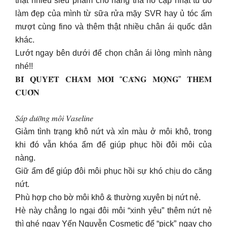
thật nhiều siêu phẩm cho nàng tha hồ cập nhật tủ đồ
làm đẹp của mình từ sữa rửa mặy SVR hay ủ tóc ẩm
mượt cùng fino và thêm thật nhiều chân ái quốc dân
khác.
Lướt ngay bên dưới để chọn chân ái lòng mình nàng
nhé!!
𝐁𝐈́ 𝐐𝐔𝐘𝐄̂́𝐓 𝐂𝐇𝐀̆𝐌 𝐌𝐎̂𝐈 “𝐂𝐀̆𝐍𝐆 𝐌𝐎̣𝐍𝐆” 𝐓𝐇𝐄̂𝐌
𝐂𝐔𝐎̂́𝐍
𝑆𝑎́𝑝 𝑑𝑢̛𝑜̛̃𝑛𝑔 𝑚𝑜̂𝑖 𝑉𝑎𝑠𝑒𝑙𝑖𝑛𝑒
Giảm tình trạng khô nứt và xỉn màu ở môi khô, trong
khi đó vẫn khóa ẩm để giúp phục hồi đôi môi của
nàng.
Giữ ẩm để giúp đôi môi phục hồi sự khó chịu do căng
nứt.
Phù hợp cho bờ môi khô & thường xuyên bị nứt nẻ.
Hè này chẳng lo ngại đôi môi “xinh yêu” thêm nứt nẻ
thì ghé ngay Yến Nguyễn Cosmetic để “pick” ngay cho