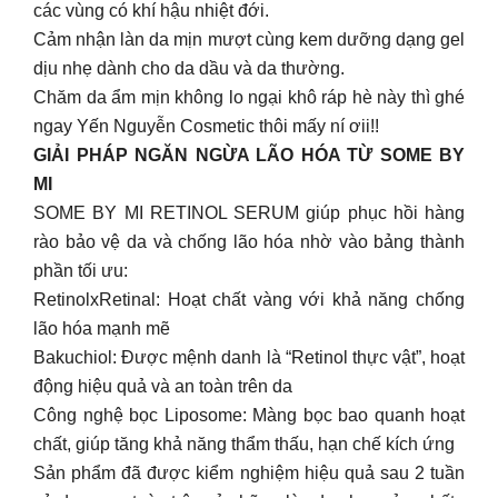
các vùng có khí hậu nhiệt đới.
Cảm nhận làn da mịn mượt cùng kem dưỡng dạng gel
dịu nhẹ dành cho da dầu và da thường.
Chăm da ẩm mịn không lo ngại khô ráp hè này thì ghé
ngay Yến Nguyễn Cosmetic thôi mấy ní ơii!!
GIẢI PHÁP NGĂN NGỪA LÃO HÓA TỪ SOME BY
MI
SOME BY MI RETINOL SERUM giúp phục hồi hàng
rào bảo vệ da và chống lão hóa nhờ vào bảng thành
phần tối ưu:
RetinolxRetinal: Hoạt chất vàng với khả năng chống
lão hóa mạnh mẽ
Bakuchiol: Được mệnh danh là “Retinol thực vật”, hoạt
động hiệu quả và an toàn trên da
Công nghệ bọc Liposome: Màng bọc bao quanh hoạt
chất, giúp tăng khả năng thẩm thấu, hạn chế kích ứng
Sản phẩm đã được kiểm nghiệm hiệu quả sau 2 tuần