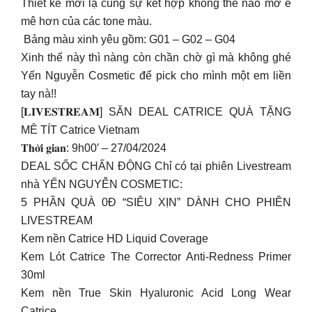
Thiết kế mới lạ cùng sự kết hợp không thể nào mờ ê
mê hơn của các tone màu.
️ Bảng màu xinh yêu gồm: G01 – G02 – G04
Xinh thế này thì nàng còn chần chờ gì mà không ghé
Yến Nguyễn Cosmetic để pick cho mình một em liền
tay nà!!
[𝐋𝐈𝐕𝐄𝐒𝐓𝐑𝐄𝐀𝐌] SĂN DEAL CATRICE QUÀ TẶNG
MÊ TÍT Catrice Vietnam
𝐓𝐡𝐨̛̀𝐢 𝐠𝐢𝐚𝐧: 9h00′ – 27/04/2024
DEAL SỐC CHẤN ĐỘNG Chỉ có tại phiên Livestream
nhà YẾN NGUYỄN COSMETIC:
5 PHẦN QUÀ 0Đ “SIÊU XỊN” DÀNH CHO PHIÊN
LIVESTREAM
Kem nền Catrice HD Liquid Coverage
Kem Lót Catrice The Corrector Anti-Redness Primer
30ml
Kem nền True Skin Hyaluronic Acid Long Wear
Catrice