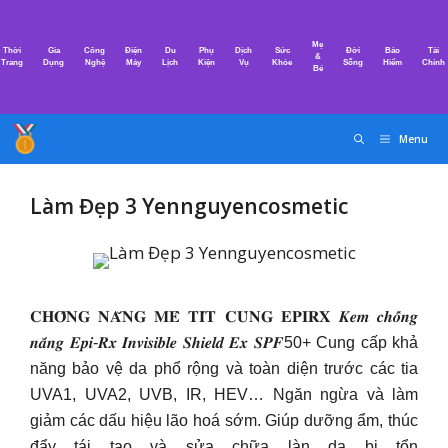
Chuyển
đến
Mẹ
Thời
Gia
Công
Điện
Du
Phụ
Dịch
Sức
Đời
Bảo
Tài
nội
&
Trang
Dụng
Nghệ
Máy
Lịch
Kiện
Vụ
Khỏe
Sống
Hiểm
Chính
Bé
dung
Menu
Làm Đẹp 3 Yennguyencosmetic
𝐂𝐇𝐎̂́𝐍𝐆 𝐍𝐀̆́𝐍𝐆 𝐌𝐄̂ 𝐓𝐈́𝐓 𝐂𝐔̀𝐍𝐆 𝐄𝐏𝐈𝐑𝐗 𝑲𝒆𝒎 𝒄𝒉𝒐̂́𝒏𝒈
𝒏𝒂̆́𝒏𝒈 𝑬𝒑𝒊-𝑹𝒙 𝑰𝒏𝒗𝒊𝒔𝒊𝒃𝒍𝒆 𝑺𝒉𝒊𝒆𝒍𝒅 𝑬𝒙 𝑺𝑷𝑭50+ Cung cấp khả
năng bảo vệ da phổ rộng và toàn diện trước các tia
UVA1, UVA2, UVB, IR, HEV… Ngăn ngừa và làm
giảm các dấu hiệu lão hoá sớm. Giúp dưỡng ẩm, thúc
đẩy tái tạo và sửa chữa làn da bị tổn