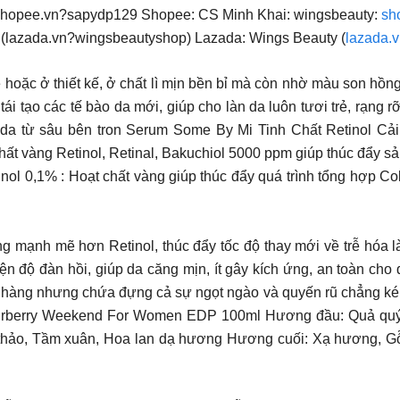
 shopee.vn?sapydp129 Shopee: CS Minh Khai: wingsbeauty:
sh
 (lazada.vn?wingsbeautyshop) Lazada: Wings Beauty (
lazada.
ặc ở thiết kế, ở chất lì mịn bền bỉ mà còn nhờ màu son hồng 
tái tạo các tế bào da mới, giúp cho làn da luôn tươi trẻ, rạng
da từ sâu bên tron Serum Some By Mi Tinh Chất Retinol 
hất vàng Retinol, Retinal, Bakuchiol 5000 ppm giúp thúc đẩy s
etinol 0,1% : Hoạt chất vàng giúp thúc đẩy quá trình tổng hợp C
ụng mạnh mẽ hơn Retinol, thúc đẩy tốc độ thay mới về trễ hóa 
ện độ đàn hồi, giúp da căng mịn, ít gây kích ứng, an toàn cho 
àng nhưng chứa đựng cả sự ngọt ngào và quyến rũ chẳng kém 
urberry Weekend For Women EDP 100ml Hương đầu: Quả quýt
nh thảo, Tầm xuân, Hoa lan dạ hương Hương cuối: Xạ hương, G