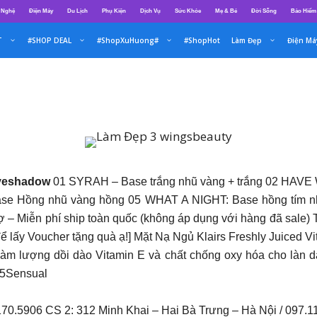
 Nghệ
Điện Máy
Du Lịch
Phụ Kiện
Dịch Vụ
Sức Khỏe
Mẹ & Bé
Đời Sống
Bảo Hiểm
T
#SHOP DEAL
#ShopXuHuong#
#ShopHot
Làm Đẹp
Điện Má
 Eyeshadow
01 SYRAH – Base trắng nhũ vàng + trắng 02 HAVE
se Hồng nhũ vàng hồng 05 WHAT A NIGHT: Base hồng tím nhũ
̣ – Miễn phí ship toàn quốc (không áp dụng với hàng đã sale) 
để lấy Voucher tặng quà ạ!] Mặt Nạ Ngủ Klairs Freshly Juiced Vi
 lượng dồi dào Vitamin E và chất chống oxy hóa cho làn d
05Sensual
6.170.5906 CS 2: 312 Minh Khai – Hai Bà Trưng – Hà Nội / 097.