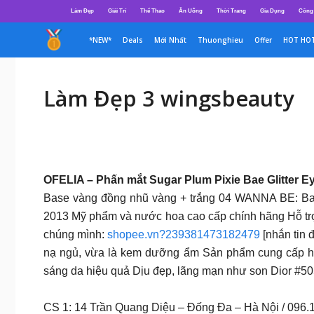
Chuyển
Làm Đẹp
Giải Trí
Thể Thao
Ăn Uống
Thời Trang
Gia Dụng
Công
đến
nội
*NEW*
Deals
Mới Nhất
Thuonghieu
Offer
HOT HO
dung
Làm Đẹp 3 wingsbeauty
OFELIA – Phấn mắt Sugar Plum Pixie Bae Glitter
Base vàng đồng nhũ vàng + trắng 04 WANNA BE: Ba
2013 Mỹ phẩm và nước hoa cao cấp chính hãng Hỗ trơ
chúng mình:
shopee.vn?239381473182479
[nhắn tin 
nạ ngủ, vừa là kem dưỡng ẩm Sản phẩm cung cấp hàm
sáng da hiệu quả Dịu đẹp, lãng mạn như son Dior #5
CS 1: 14 Trần Quang Diệu – Đống Đa – Hà Nội / 09