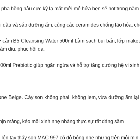
 pha hồng nâu cực kỳ lạ mắt mới mẻ hứa hẹn sẽ hot trong năm
ại dầu và sáp dưỡng ẩm, cùng các ceramides chống lão hóa, c
cảm B5 Cleansing Water 500ml Làm sạch bụi bẩn, lớp makeup 
àm dịu, phục hồi da.
ml Prebiotic giúp ngăn ngừa và hỗ trợ tăng cường hệ vi sinh 
 Beige. Cây son không phai, không lem, vừa dưỡng ẩm lại
ịn màng, kéo môi xinh nhẹ nhàng thực sự rất đáng sắm
oa lên tay thấy son MAC 997 có độ bóng nhẹ nhưng trên môi mịn