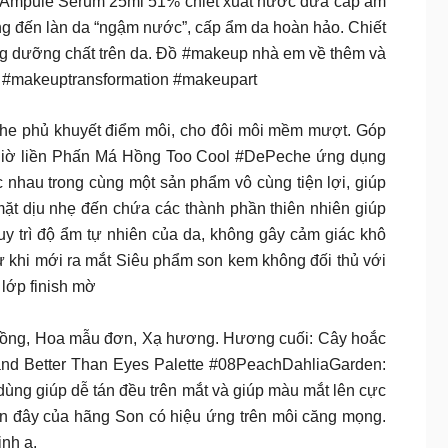
n Ampule Serum 25ml 51% chiết xuất nước dừa cấp ẩm
ng đến làn da “ngậm nước”, cấp ẩm da hoàn hảo. Chiết
ng dưỡng chất trên da. Đồ #makeup nhà em về thêm và
t #makeuptransformation #makeupart
Che phủ khuyết điểm môi, cho đôi môi mềm mượt. Góp
u giờ liền Phấn Má Hồng Too Cool #DePeche ứng dụng
nhau trong cùng một sản phẩm vô cùng tiện lợi, giúp
ặt dịu nhẹ đến chứa các thành phần thiên nhiên giúp
 trì độ ẩm tự nhiên của da, không gây cảm giác khô
 khi mới ra mắt Siêu phẩm son kem không đối thủ với
 lớp finish mờ
ng, Hoa mẫu đơn, Xạ hương. Hương cuối: Cây hoắc
and Better Than Eyes Palette #08PeachDahliaGarden:
dùng giúp dễ tán đều trên mắt và giúp màu mắt lên cực
n đây của hãng Son có hiệu ứng trên môi căng mọng.
nh ạ.