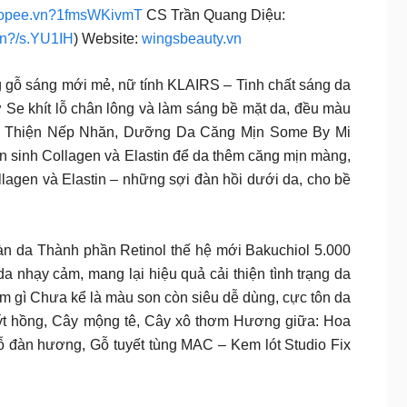
opee.vn?1fmsWKivmT
CS Trần Quang Diệu:
vn?/s.YU1IH
) Website:
wingsbeauty.vn
gỗ sáng mới mẻ, nữ tính KLAIRS – Tinh chất sáng da
 rỡ Se khít lỗ chân lông và làm sáng bề mặt da, đều màu
Cải Thiện Nếp Nhăn, Dưỡng Da Căng Mịn Some By Mi
ản sinh Collagen và Elastin để da thêm căng mịn màng,
ollagen và Elastin – những sợi đàn hồi dưới da, cho bề
làn da Thành phần Retinol thế hệ mới Bakuchiol 5.000
da nhạy cảm, mang lại hiệu quả cải thiện tình trạng da
gì Chưa kể là màu son còn siêu dễ dùng, cực tôn da
 hồng, Cây mộng tê, Cây xô thơm Hương giữa: Hoa
ỗ đàn hương, Gỗ tuyết tùng MAC – Kem lót Studio Fix