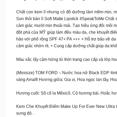
Chất con kem lì nhưng có độ dưỡng làm mềm mịn, mọ
Son thỏi bán lì Soft Matte Lipstick #SpeakToMe Chất s
cảm giác mướt mịn thoải mái. Tạo hiệu ứng đôi môi m
đột phá của MỸ giúp làm đều màu da, che khuyết điể
hảo với phổ rộng SPF 47+ PA +++ + Hỗ trợ bảo vệ da 
cảm giác nhờn rít. + Cung cấp dưỡng chất giúp da kh
Màu sắc lấy cảm hứng từ thời trang cao cấp và lớp ho
(Minisize) TOM FORD – Nước hoa nữ Black EDP 4ml 
vàng Amalfi Hương giữa: Gia vị, Hoa ngọc lan tây, Ho
Hương cuối: Sô cô la Mêxicô, Cỏ hương bài, Hoắc h
Kem Che Khuyết Điểm Make Up For Ever New Ultra H
sưng đỏ .