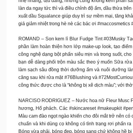
nhẹ nhàng, dịu dàng; nhưng cũng không kém phần sa
làn da ngay tức thì và điều chỉnh độ ẩm, dầu thừa t
xuất dầu Squalance giúp duy trì sự mềm mại, tăng k
giá giảm nhiệt trong hè nè các bác ơi #maccosmeti
ROMAND – Son kem lì Blur Fudge Tint #03Musky Tạo 
phần làm hoàn thiện hơn lớp make-up look, tạo điể
công nghệ dạng bột phấn siêu mịn và trong suốt, ch
bạn dễ dàng phối trộn màu sắc theo ý muốn Sữa rửa 
làm sạch sâu đồng thời dưỡng ẩm và nuôi dưỡng làn
căng sau khi rửa mặt #76Blushing và #72MostCurriou
công thức được cho là “không bị xê dịch màu”; với th
NARCISO RODRIGUEZ – Nước hoa nữ Fleur Musc For
hương, Hổ phách. Các #skincareset #makeupkit #per
Màu cam đào ngọt ngào khiến cho đôi mắt trở nên có c
chuẩn và khi dùng cọ không có tình trạng rơi phấn
Bóng vừa phải, bóng đẹp, bóng sang chứ không hề bị