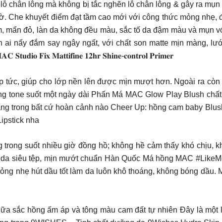
lỗ chân lông mà không bị tắc nghẽn lỗ chân lông & gây ra mụn
u giờ. Che khuyết điểm đạt tầm cao mới với công thức mỏng nhẹ,
âm, mẩn đỏ, làn da không đều màu, sắc tố da đậm màu và mụn v
ai nấy đắm say ngây ngất, với chất son matte mịn màng, lư
 𝐌𝐚𝐭𝐭𝐢𝐟𝐢𝐧𝐞 𝟏𝟐𝐡𝐫 𝐒𝐡𝐢𝐧𝐞-𝐜𝐨𝐧𝐭𝐫𝐨𝐥 𝐏𝐫𝐢𝐦𝐞𝐫
tức, giúp cho lớp nền lên được mịn mượt hơn. Ngoài ra còn c
ng tone suốt một ngày dài Phấn Má MAC Glow Play Blush chất
 sáng trong bất cứ hoàn cảnh nào Cheer Up: hồng cam baby Bl
ipstick nha
rong suốt nhiều giờ đồng hồ; không hề cảm thấy khó chịu, khô
n da siêu tệp, mịn mướt chuẩn Hàn Quốc Má hồng MAC #LikeM
ng nhẹ hút dầu tốt làm da luôn khô thoáng, không bóng dầu. Mà
iữa sắc hồng ấm áp và tông màu cam đất tự nhiên Đây là một