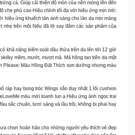
 trứng cá. Giúp cải thiện độ mòn của nền móng lên đến
 độ che phủ cao Hiệu chỉnh tối đa với hiệu ứng mịn mờ:
ới hiệu ứng khuếch tán ánh sáng cho làn da mịn màng
ớt nhẹ trên môi Nếu đã lỡ say đắm các sản phẩm của
ó khả năng kiểm soát dầu thừa trên da lên tới 12 giờ
 skilky mềm, mướt, mượt mà. Má hồng tan trên da một
ush Please: Màu Hồng Đất Thích son dưỡng nhưng màu
 ráp hay bong tróc Wings sẵn duy nhất 1 lõi cushion
eLoveMe màu mới toanh lun ạ Hiệu ứng ánh ngọc trai
u sắc chuẩn, tươi sáng và lâu trôi, không bị phai hay
 lựa chọn hoàn hảo cho những người yêu thích vẻ đẹp