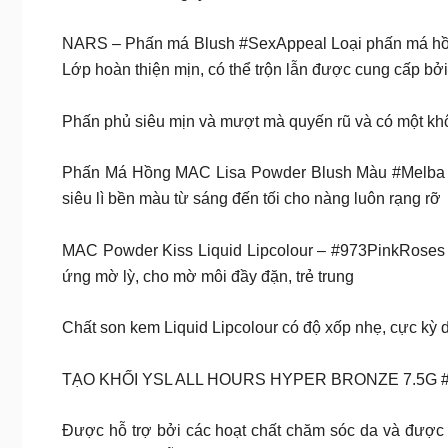
NARS – Phấn má Blush #SexAppeal Loại phấn má hồng 
Lớp hoàn thiện mịn, có thể trộn lẫn được cung cấp bởi
Phấn phủ siêu mịn và mượt mà quyến rũ và có một kh
Phấn Má Hồng MAC Lisa Powder Blush Màu #Melba với
siêu lì bền màu từ sáng đến tối cho nàng luôn rạng rỡ
MAC Powder Kiss Liquid Lipcolour – #973PinkRoses mà
ứng mờ lỳ, cho mờ môi đầy đặn, trẻ trung
Chất son kem Liquid Lipcolour có độ xốp nhẹ, cực kỳ 
TẠO KHỐI YSL ALL HOURS HYPER BRONZE 7.5G 
Được hỗ trợ bởi các hoạt chất chăm sóc da và được