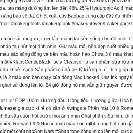
ng trọng 9WISHES – Tinh chất dưỡng da 9Wishes Hydra Ski
rên da, tạo màng dưỡng ẩm lên đến 48h. 25% Hyaluronic Acid ma
hả năng bảo vệ da. Chiết xuất cây Baobap cung cấp đâỳ đủ nhữ
cs #mac #makeuptools #makeuplook #makeuplover #makeupartis
màu sắc rạng rỡ, tươi tắn, mang lại sức sống cho đôi môi. 
m nhấn thu hút mọi ánh nhìn. Giữ màu môi bền đẹp suốt nhiề
o màu sắc sống động và bền màu hoàn hảo Chứa 3 ô màu khác 
mặt #KlairsGentleBlackFacialCleanser là sản phẩm sửa rữa m
 da khoẻ mạnh Sản phẩm có độ pH lý tưởng 5.5 – 6.5 giúp duy
s là 2 màu son bán chạy của dòng Mac Locked Kiss Ink ngay từ
ời gian sử dụng lên tới 24 giờ đồng hồ mà vẫn giữ nguyên được
 Her EDP 100ml Hương đầu: Hồng tiêu. Hương giữa: Hoa hồ
fumeset giá cực kì rẻ có sẵn ở #wings ạ Phấn mắt 10 ô Rom
hiều sâu cuốn hút trước mọi ánh nhìn Chất phấn siêu mịn, khi 
 ra nhiều Romand #23Nucadamia màu son mlbb đang hot dạo gầ
 dừ một chút nàoSon Nars #Shag tone hồng mlbb lên môi cực xi