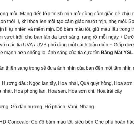
ng môi. Mang đến lớp finish mịn mờ cùng cảm giác dễ chịu 
on thỏi lì, khi thoa len môi tạo cảm giác mướt mịn, nhẹ môi. 
ịn lì tự nhiên và mềm mịn. Độ bám màu tốt, giữ màu lâu tron
m vượt trội, cho bạn làn da tươi sáng, rạng rỡ mỗi ngày + Dư
với các tia UVA / UVB phổ rộng một cách toàn diện + Giúp dư
ỏe mạnh hơn chống lại ánh sáng của tia cực tím
Bảng Mắt YSL 
àn thiện sang trọng sẽ đưa ánh nhìn của bạn đến một tầm nhìn 
Hương đầu: Ngọc lan tây, Hoa nhài, Quả quýt hồng, Hoa sơn 
a nhài, Hoa phong lan, Hoa sen, Hoa sơn chi, Hoa trái cây
ương, Gỗ đàn hương, Hổ phách, Vani, Nhang
D Concealer Có độ bám màu tốt, siêu bền Che phủ hoàn hả