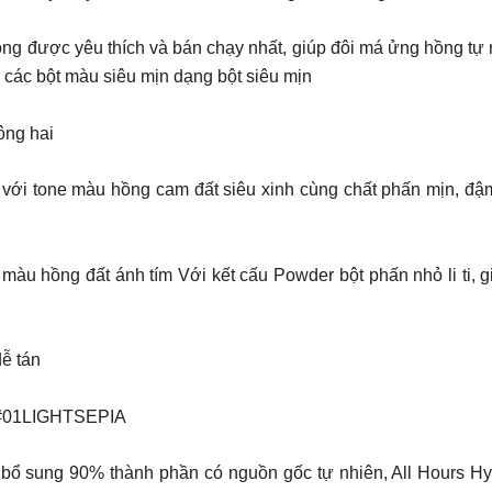
được yêu thích và bán chạy nhất, giúp đôi má ửng hồng tự nh
 các bột màu siêu mịn dạng bột siêu mịn
ông hai
 tone màu hồng cam đất siêu xinh cùng chất phấn mịn, đậm m
u hồng đất ánh tím Với kết cấu Powder bột phấn nhỏ li ti, gi
dễ tán
#01LIGHTSEPIA
 bổ sung 90% thành phần có nguồn gốc tự nhiên, All Hours Hy