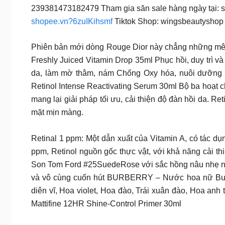
239381473182479 Tham gia săn sale hàng ngày tại:
shopee.vn?6zuIKihsmf
Tiktok Shop: wingsbeautyshop
Phiên bản mới dòng Rouge Dior này chẳng những mê ho
Freshly Juiced Vitamin Drop 35ml Phục hồi, duy trì và 
da, làm mờ thâm, nám Chống Oxy hóa, nuôi dưỡng 
Retinol Intense Reactivating Serum 30ml Bộ ba hoạt c
mang lại giải pháp tối ưu, cải thiện độ đàn hồi da. R
mặt mịn màng.
Retinal 1 ppm: Một dẫn xuất của Vitamin A, có tác d
ppm, Retinol nguồn gốc thực vật, với khả năng cải thi
Son Tom Ford #25SuedeRose với sắc hồng nâu nhẹ nh
và vô cùng cuốn hút BURBERRY – Nước hoa nữ B
diên vĩ, Hoa violet, Hoa đào, Trái xuân đào, Hoa a
Mattifine 12HR Shine-Control Primer 30ml