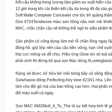
Kết cấu không trọng lượng làm giảm sự xuất hiện của 
12 giờ trong khi cải thiện kết cấu da trong tối đa sá
Soft Matte Complete Concealer che tức thì quầng th
Dior #724Tendresse màu son hồng nâu mới mẻ khiến 
MAC, chắc chắn cậu sẽ không thể ngó lơ siêu phẩm 𝐌𝐀𝐂 𝐒𝐭𝐮𝐝𝐢𝐨 𝐅𝐢
Sản phẩm có công dụng làm mờ lỗ chân lông ngay lập 
đồng hồ, giữ lớp nền của cậu bền vững, hạn chế xuố
lớp cực mỏng và dễ chịu. Hiệu ứng Glow xịn xò toả
phải xinh thì đừng bỏ qua son Mac dòng #LustreglassL
Nàng sẽ được sở hữu bờ môi bóng bẩy và sống động t
Sulwhasoo dòng Perfecting Airy tone #21N1 nha. Lê
làm cho đôi gò má của bạn trông cao hơn. Hạt phấn mỏ
đổi màu suốt cả ngày.
Son MAC #682Mull_It_To_The là sự kết hợp tinh tế g