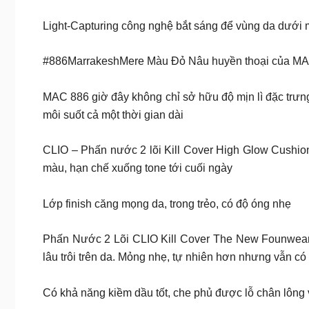
Light-Capturing công nghệ bắt sáng để vùng da dưới 
#886MarrakeshMere Màu Đỏ Nâu huyền thoại của M
MAC 886 giờ đây không chỉ sở hữu độ mịn lì đặc trưn
môi suốt cả một thời gian dài
CLIO – Phấn nước 2 lõi Kill Cover High Glow Cushio
màu, hạn chế xuống tone tới cuối ngày
Lớp finish căng mọng da, trong trẻo, có độ óng nhẹ
Phấn Nước 2 Lõi CLIO Kill Cover The New Founwear 
lâu trôi trên da. Mỏng nhẹ, tự nhiên hơn nhưng vẫn có
Có khả năng kiềm dầu tốt, che phủ được lỗ chân lông 