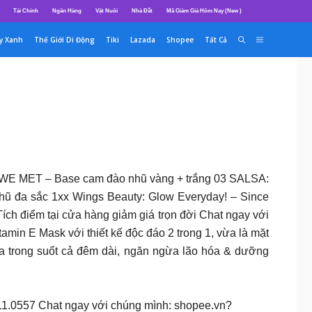
Tài Chính
Ngân Hàng
Vật Nuôi
Nhà Đất
Mã Giảm Giá Hôm Nay (New )
y Xanh
Thế Giới Di Động
Tiki
Lazada
Shopee
Tất Cả
 WE MET – Base cam đào nhũ vàng + trắng 03 SALSA:
 đa sắc 1xx Wings Beauty: Glow Everyday! – Since
Tích điểm tại cửa hàng giảm giá trọn đời Chat ngay với
tamin E Mask với thiết kế độc đáo 2 trong 1, vừa là mặt
a trong suốt cả đêm dài, ngăn ngừa lão hóa & dưỡng
111.0557 Chat ngay với chúng mình: shopee.vn?