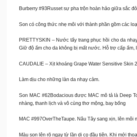
Burberry #93Russet sự pha trộn hoàn hảo giữa sắc đỏ
Son có công thức nhẹ môi với thành phần gồm các lo
PRETTYSKIN – Nước tẩy trang phục hồi cho da nhạy 
Giữ độ ẩm cho da không bị mất nước. Hỗ trợ cấp ẩm, l
CAUDALIE – Xịt khoáng Grape Water Sensitive Skin 200
Làm dịu cho những làn da nhạy cảm.
Son MAC #62Bodacious được MAC mô tả là Deep Tone
nhàng, thanh lịch và vô cùng thơ mộng, bay bổng
MAC #997OverTheTaupe. Nâu Tây sang xịn, lên môi m
Màu son lên rõ ngay từ lần di cọ đầu tiên. Khi mới th