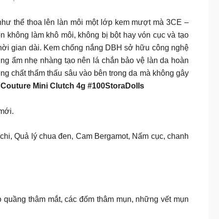
như thể thoa lên làn môi một lớp kem mượt mà 3CE –
Son không làm khô môi, không bị bột hay vón cục và tạo
g thời gian dài. Kem chống nắng DBH sở hữu công nghệ
ỡng ẩm nhẹ nhàng tạo nên lá chắn bảo vệ làn da hoàn
ỡng chất thẩm thấu sâu vào bên trong da mà không gây
Couture Mini Clutch 4g #100StoraDolls
mới.
chi, Quả lý chua đen, Cam Bergamot, Nấm cục, chanh
o quầng thâm mắt, các đốm thâm mụn, những vết mụn