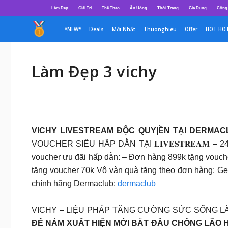
Chuyển
Làm Đẹp
Giải Trí
Thể Thao
Ăn Uống
Thời Trang
Gia Dụng
Công
đến
nội
*NEW*
Deals
Mới Nhất
Thuonghieu
Offer
HOT HO
dung
Làm Đẹp 3 vichy
VICHY LIVESTREAM ĐỘC QUY|ỀN TẠI DERMACLUB
VOUCHER SIÊU HẤP DẪN TẠI 𝐋𝐈𝐕𝐄𝐒𝐓𝐑𝐄𝐀𝐌 – 2
voucher ưu đãi hấp dẫn: – Đơn hàng 899k tặng vouch
tặng voucher 70k Vô vàn quà tặng theo đơn hàng: Gel
chính hãng Dermaclub:
dermaclub
VICHY – LIỆU PHÁP TĂNG CƯỜNG SỨC SỐNG 
ĐỂ NÁM XUẤT HIỆN MỚI BẮT ĐẦU CHỐNG LÃO 