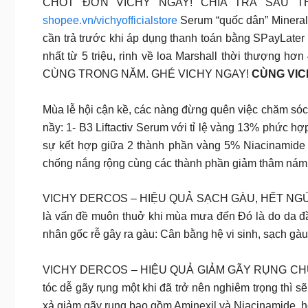
CHỐT ĐƠN VICHY NGAY! CHIA TRẢ SAU TH
shopee.vn/vichyofficialstore
Serum “quốc dân” Mineral
cần trả trước khi áp dụng thanh toán bằng SPayLater
nhất từ 5 triệu, rinh về loa Marshall thời thượng
CÙNG TRONG NĂM. GHÉ VICHY NGAY!
CÙNG VIC
Mùa lễ hội cận kề, các nàng đừng quên việc chăm sóc c
nầy: 1- B3 Liftactiv Serum với tỉ lệ vàng 13% phức hợ
sự kết hợp giữa 2 thành phần vàng 5% Niacinamide 
chống nắng rộng cùng các thành phần giảm thâm nám 
VICHY DERCOS – HIỆU QUẢ SẠCH GÀU, HẾT NGỨA MÙA
là vấn đề muôn thuở khi mùa mưa đến Đó là do da đầ
nhân gốc rễ gây ra gàu: Cân bằng hệ vi sinh, sạch gà
VICHY DERCOS – HIỆU QUẢ GIẢM GÃY RỤNG CHUẨN CHUYÊ
tóc dễ gãy rụng một khi đã trở nên nghiêm trọng thì sẽ
xả giảm gãy rụng bao gồm Aminexil và Niacinamide, 