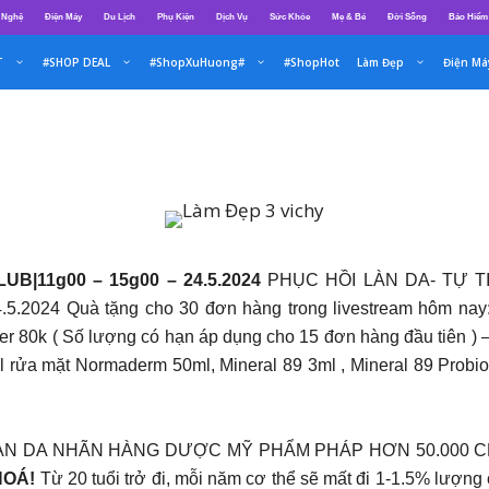
 Nghệ
Điện Máy
Du Lịch
Phụ Kiện
Dịch Vụ
Sức Khỏe
Mẹ & Bé
Đời Sống
Bảo Hiểm
T
#SHOP DEAL
#ShopXuHuong#
#ShopHot
Làm Đẹp
Điện Má
|11g00 – 15g00 – 24.5.2024
PHỤC HỒI LÀN DA- TỰ T
4.5.2024 Quà tặng cho 30 đơn hàng trong livestream hôm n
er 80k ( Số lượng có hạn áp dụng cho 15 đơn hàng đầu tiên )
 rửa mặt Normaderm 50ml, Mineral 89 3ml , Mineral 89 Probio
LÀN DA NHÃN HÀNG DƯỢC MỸ PHẨM PHÁP HƠN 50.000 
HOÁ!
Từ 20 tuổi trở đi, mỗi năm cơ thể sẽ mất đi 1-1.5% lượng 