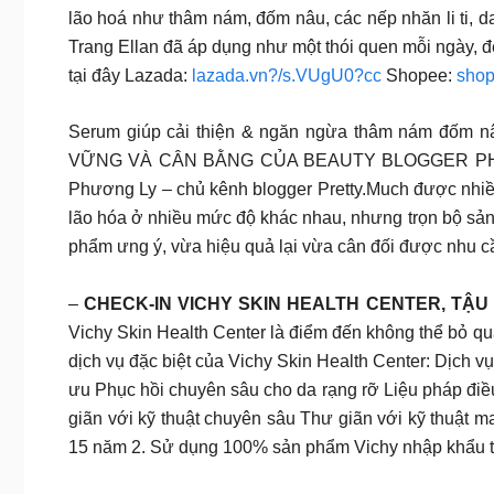
lão hoá như thâm nám, đốm nâu, các nếp nhăn li ti, 
Trang Ellan đã áp dụng như một thói quen mỗi ngày, đ
tại đây Lazada:
lazada.vn?/s.VUgU0?cc
Shopee:
sho
Serum giúp cải thiện & ngăn ngừa thâm nám đốm
VỮNG VÀ CÂN BẰNG CỦA BEAUTY BLOGGER PHƯƠNG 
Phương Ly – chủ kênh blogger Pretty.Much được nhiề
lão hóa ở nhiều mức độ khác nhau, nhưng trọn bộ sản
phẩm ưng ý, vừa hiệu quả lại vừa cân đối được nhu 
–
CHECK-IN VICHY SKIN HEALTH CENTER, TẬU
Vichy Skin Health Center là điểm đến không thể bỏ q
dịch vụ đặc biệt của Vichy Skin Health Center: Dịch
ưu Phục hồi chuyên sâu cho da rạng rỡ Liệu pháp điề
giãn với kỹ thuật chuyên sâu Thư giãn với kỹ thuật 
15 năm 2. Sử dụng 100% sản phẩm Vichy nhập khẩu 