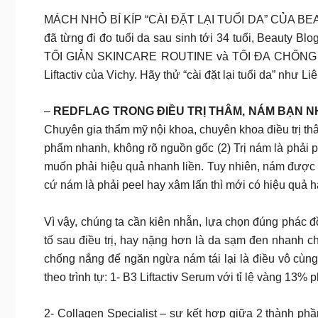
MÁCH NHỎ BÍ KÍP “CÀI ĐẶT LẠI TUỔI DA” CỦA BEAUTY 
đã từng đi đo tuổi da sau sinh tới 34 tuổi, Beauty Blo
TỐI GIẢN SKINCARE ROUTINE và TỐI ĐA CHỐNG LÃO
Liftactiv của Vichy. Hãy thử “cài đặt lại tuổi da” như 
–
REDFLAG TRONG ĐIỀU TRỊ THÂM, NÁM BẠN N
Chuyên gia thẩm mỹ nội khoa, chuyên khoa điều trị thâ
phẩm nhanh, không rõ nguồn gốc (2) Trị nám là phải pe
muốn phải hiệu quả nhanh liền. Tuy nhiên, nám được 
cứ nám là phải peel hay xâm lấn thì mới có hiệu quả ha
Vì vậy, chúng ta cần kiên nhẫn, lựa chọn đúng phác 
tố sau điều trị, hay nặng hơn là da sạm đen nhanh c
chống nắng để ngăn ngừa nám tái lại là điều vô cùn
theo trình tự: 1- B3 Liftactiv Serum với tỉ lệ vàng 13
2- Collagen Specialist – sự kết hợp giữa 2 thành p