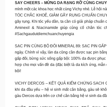
SAY CHEERS – MỪNG DA RẠNG RỠ CÙNG CHUY
mình một các khoa học nhất cùng Vichy nhé. Lễ hội 
TÓC CHẮC KHOẺ, GIẢM GÃY RỤNG CHUẨN CHUYÊN GIA Cá
gãy rụng. Khi tóc yếu dần, ta cần có giải pháp chuẩ
Aminexil & Niacinamide giúp củng cố chân tóc c
#Sachgaudutdiemchuanchuyengia
SẠC PIN CÙNG BỘ ĐÔI MINERAL 89: SẠC PIN GẤP ĐÔI
ngày. Chính vì vậy, làn da cũng cần được sạc pin bằn
gấp đôi, bừng sức sống gấp bội: 100% da được phục
hợp cho mọi vấn đề da (đặc biệt là da kích ứng, mẫn 
bội!
VICHY DERCOS – KẾT QUẢ KIỂM CHỨNG SACH GÀU D
khi da đầu yếu – hệ vi sinh mất cân bằng, gàu sẽ kh
gàu Dercos dựa trên cơ chế cân bằng hệ vi sinh da đầu,