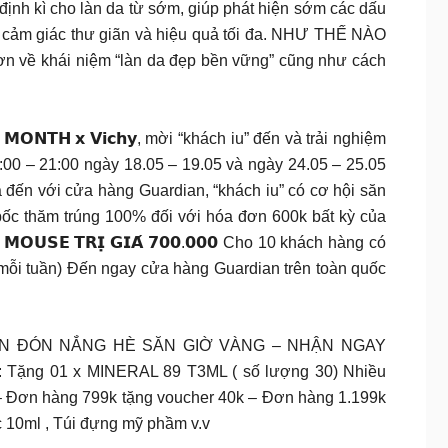
ịnh kì cho làn da từ sớm, giúp phát hiện sớm các dấu
lại cảm giác thư giãn và hiệu quả tối đa. NHƯ THẾ NÀO
về khái niệm “làn da đẹp bền vững” cũng như cách
 𝘅 𝗩𝗶𝗰𝗵𝘆, mời “khách iu” đến và trải nghiệm
:00 – 21:00 ngày 18.05 – 19.05 và ngày 24.05 – 25.05
 đến với cửa hàng Guardian, “khách iu” có cơ hội săn
bốc thăm trúng 100% đối với hóa đơn 600k bất kỳ của
𝗦𝗘 𝗧𝗥𝗜̣ 𝗚𝗜𝗔́ 𝟳𝟬𝟬.𝟬𝟬𝟬 Cho 10 khách hàng có
ừ mỗi tuần) Đến ngay cửa hàng Guardian trên toàn quốc
 TIN ĐÓN NẮNG HÈ SĂN GIỜ VÀNG – NHẬN NGAY
ay: Tặng 01 x MINERAL 89 T3ML ( số lượng 30) Nhiều
 – Đơn hàng 799k tặng voucher 40k – Đơn hàng 1.199k
c 10ml , Túi đựng mỹ phầm v.v