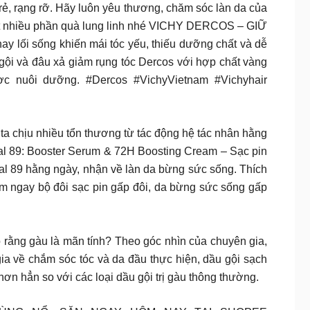
rẻ, rạng rỡ. Hãy luôn yêu thương, chăm sóc làn da của
hật nhiều phần quà lung linh nhé VICHY DERCOS – GIỮ
ối sống khiến mái tóc yếu, thiếu dưỡng chất và dễ
gội và đâu xả giảm rụng tóc Dercos với hợp chất vàng
ợc nuôi dưỡng. #Dercos #VichyVietnam #Vichyhair
ịu nhiều tổn thương từ tác động hệ tác nhân hằng
eral 89: Booster Serum & 72H Boosting Cream – Sạc pin
 89 hằng ngày, nhận về làn da bừng sức sống. Thích
iệm ngay bộ đôi sạc pin gấp đôi, da bừng sức sống gấp
àu là mãn tính? Theo góc nhìn của chuyên gia,
ia về chắm sóc tóc và da đầu thực hiện, dầu gội sạch
hơn hẳn so với các loại dầu gội trị gàu thông thường.