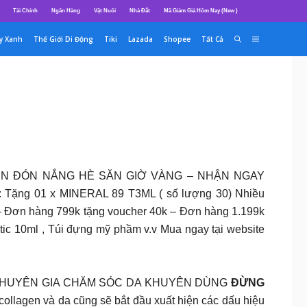
Tài Chính
Ngân Hàng
Vật Nuôi
Nhà Đất
Mã Giảm Giá Hôm Nay (New )
y Xanh
Thế Giới Di Động
Tiki
Lazada
Shopee
Tất Cả
IN ĐÓN NẮNG HÈ SĂN GIỜ VÀNG – NHẬN NGAY
ay: Tặng 01 x MINERAL 89 T3ML ( số lượng 30) Nhiều
 – Đơn hàng 799k tặng voucher 40k – Đơn hàng 1.199k
tic 10ml , Túi đựng mỹ phầm v.v Mua ngay tại website
CHUYÊN GIA CHĂM SÓC DA KHUYÊN DÙNG
ĐỪNG
collagen và da cũng sẽ bắt đầu xuất hiện các dấu hiệu