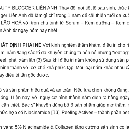
BLOGGER LIÊN ANH Thay đổi nội tiết tố sau sinh, thức khuy
gger Liên Anh đã làm gì chỉ trong 1 năm để cải thiện tuổi da x
 HOÁ với trọn chu trình từ Serum – Kem dưỡng – Kem chố
Liên Anh từ ngay hôm nay nhé!
HẤT ĐỊNH PHẢI NÉ
Với kinh nghiệm thăm khám, điều trị cho 
m, nám /tăng sắc tố da khuyên chúng ta nên né những “redflag” 
el, phải xâm lấn (3) Sau khi điều trị nám không sử dụng sản p
hình thành với cơ chế khá phức tạp. Mỗi loại nám khác nhau cầ
y điều trị tận gốc được.
đồ và sản phẩm hiệu quả và an toàn. Nếu lựa chọn không đúng, 
hóng. Hiện nay, với nguy cơ hình thành nám diễn ra hàng ngày
g cần thiết. Bác sĩ khuyên dùng bộ 3 sản phẩm giúp mờ thâm,
% phức hợp có Niacinamide [B3], Peeling Actives – thành phần p
hần vàng 5% Niacinamide & Collagen tăng cường sản sinh coll