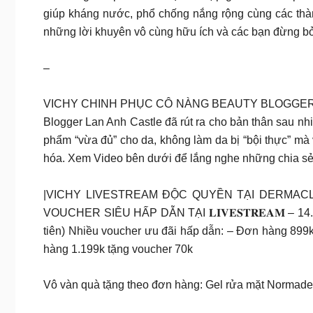
giúp kháng nước, phổ chống nắng rộng cùng các thà
những lời khuyên vô cùng hữu ích và các bạn đừng bỏ
–
VICHY CHINH PHỤC CÔ NÀNG BEAUTY BLOGGER LAN A
Blogger Lan Anh Castle đã rút ra cho bản thân sau nhi
phẩm “vừa đủ” cho da, không làm da bị “bội thực” mà 
hóa. Xem Video bên dưới để lắng nghe những chia sẻ
|VICHY LIVESTREAM ĐỘC QUYỀN TẠI DERMACLU
VOUCHER SIÊU HẤP DẪN TẠI 𝐋𝐈𝐕𝐄𝐒𝐓𝐑𝐄𝐀𝐌 – 1
tiên) Nhiều voucher ưu đãi hấp dẫn: – Đơn hàng 899
hàng 1.199k tặng voucher 70k
Vô vàn quà tặng theo đơn hàng: Gel rửa mặt Normaderm