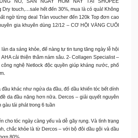
 BÙNG NỔ, SĂN NGAY HÔM NAY TẠI SHOPEE
g Dry touch,…sale hết đến 30%, mua là có quà! Không
 bất ngờ từng deal Tràn voucher đến 120k Top đơn cao
00 chuyên gia khuyên dùng 12/12 – CƠ HỘI VÀNG CUỐI
làn da sáng khỏe, để nàng tự tin tung tăng ngày lễ hội
à AHA cải thiện thâm nám sâu. 2- Collagen Specialist –
– công nghệ Netlock độc quyền giúp kháng nước, phổ
ám.
khác như ngứa da đầu, đổ dầu khiến tóc bết dính
 đề da đầu nặng hơn nữa. Dercos – giải quyết nguyên
gàu tái phát trong 6 tuần
ho tóc ngày càng yếu và dễ gãy rụng. Và tình trạng
ềnh, chắc khỏe là từ Dercos – với bộ đôi dầu gội và dầu
 hơn 80%.