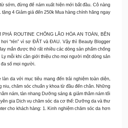
a từ sớm, đừng để nám xuất hiện mới bắt đầu. Cô nàng
a 1 tặng 4 Giảm giá đến 250k Mua hàng chính hãng ngay
ml KHÁM PHÁ ROUTINE CHỐNG LÃO HÓA AN TOÀN, BỀN
én” vì sợ ĐẮT và ĐAU. Vậy thì Beauty Blogger
 May mắn được thử rất nhiều các dòng sản phẩm chống
Ly mỗi khi cần giới thiệu cho mọi người một dòng sản
 đa số mọi người.
làn da với mục tiêu mang đến trải nghiệm toàn diện,
ng niu, chăm sóc chuẩn y khoa từ đầu đến chân. Những
t thâm nám, tàn nhang Dưỡng sáng & giảm thâm nám tối
uyên gia Dịch vụ chăm sóc da cơ thể: Dưỡng da và thư
enter cho khách hàng: 1. Kinh nghiệm chăm sóc da hơn