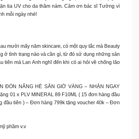
hặn tia UV cho da thâm nám. Cảm ơn bác sĩ Tường vì
nh mỗi ngày nhé!
ười mấy năm skincare, có một quy tắc mà Beauty
ng ở tình trạng nào và cần gì, từ đó sử dụng những sản
u tiên mà Lan Anh nghĩ đến khi có ai hỏi về chống lão
 TIN ĐÓN NẮNG HÈ SĂN GIỜ VÀNG – NHẬN NGAY
: Tặng 01 x PLV MINERAL 89 F10ML ( 15 đơn hàng đầu
g đầu tiên ) – Đơn hàng 799k tặng voucher 40k – Đơn
 mỹ phầm v.v