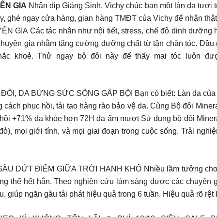
ÊN GIA
Nhân dịp Giáng Sinh, Vichy chúc bạn một làn da tươi t
này, ghé ngay cửa hàng, gian hàng TMĐT của Vichy để nhận t
c tác nhân như nội tiết, stress, chế độ dinh dưỡng hay l
n chuyên gia nhằm tăng cường dưỡng chất từ tận chân tóc. Dầu 
hắc khoẻ. Thử ngay bộ đôi này để thấy mai tóc luôn đư
, DA BỪNG SỨC SỐNG GẤP BỘI Bạn có biết: Làn da của ta ch
g cách phục hồi, tái tạo hàng rào bảo vệ da. Cùng Bộ đôi Min
 hồi +71% da khỏe hơn 72H da ẩm mượt Sử dụng bộ đôi Mineral
đỏ), mọi giới tính, và mọi giai đoạn trong cuộc sống. Trải ngh
ỨT ĐIỂM GIỮA TRỜI HANH KHÔ Nhiều lầm tưởng cho rằng g
ông thể hết hẳn. Theo nghiên cứu làm sàng được các chuyên g
 giúp ngăn gàu tái phát hiệu quả trong 6 tuần. Hiệu quả rõ rệt 