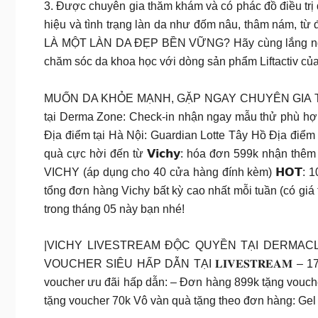
3. Được chuyên gia thăm khám và có phác đồ điều trị
hiệu và tình trạng làn da như đốm nâu, thâm nám, từ 
LÀ MỘT LÀN DA ĐẸP BỀN VỮNG? Hãy cùng lắng nghe 
chăm sóc da khoa học với dòng sản phẩm Liftactiv của
MUỐN DA KHỎE MẠNH, GẶP NGAY CHUYÊN GIA TẠI GUARDI
tại Derma Zone: Check-in nhận ngay mẫu thử phù hợp 
Địa điểm tại Hà Nội: Guardian Lotte Tây Hồ Địa điểm
quà cực hời đến từ 𝗩𝗶𝗰𝗵𝘆: hóa đơn 599k nhận t
VICHY (áp dụng cho 40 cửa hàng đính kèm) 𝗛𝗢𝗧: 10 GI
tổng đơn hàng Vichy bất kỳ cao nhất mỗi tuần (có giá
trong tháng 05 này bạn nhé!
|VICHY LIVESTREAM ĐỘC QUYỀN TẠI DERMACLU
VOUCHER SIÊU HẤP DẪN TẠI 𝐋𝐈𝐕𝐄𝐒𝐓𝐑𝐄𝐀𝐌 – 1
voucher ưu đãi hấp dẫn: – Đơn hàng 899k tặng vouch
tặng voucher 70k Vô vàn quà tặng theo đơn hàng: Gel 