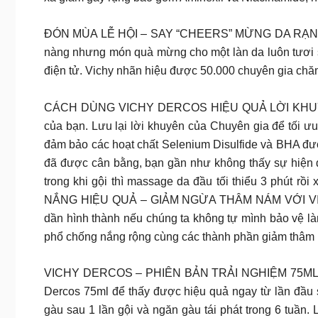
ĐÓN MÙA LỄ HỘI – SAY “CHEERS” MỪNG DA RẠNG RỠ
nàng nhưng món quà mừng cho một làn da luôn tươi s
điện tử. Vichy nhãn hiệu được 50.000 chuyên gia chă
CÁCH DÙNG VICHY DERCOS HIỆU QUẢ LỜI KHUYÊN TỪ
của bạn. Lưu lại lời khuyên của Chuyên gia để tối ưu
đảm bảo các hoạt chất Selenium Disulfide và BHA được
đã được cân bằng, bạn gần như không thấy sự hiện di
trong khi gội thì massage da đầu tối thiểu 3 phút 
NẮNG HIỆU QUẢ – GIẢM NGỪA THÂM NÁM VỚI VICHY U
dần hình thành nếu chúng ta không tự mình bảo vệ l
phổ chống nắng rộng cùng các thành phần giảm thâm 
VICHY DERCOS – PHIÊN BẢN TRẢI NGHIỆM 75ML CHỈ 16
Dercos 75ml để thấy được hiệu quả ngay từ lần đầu
gàu sau 1 lần gội và ngăn gàu tái phát trong 6 tuần