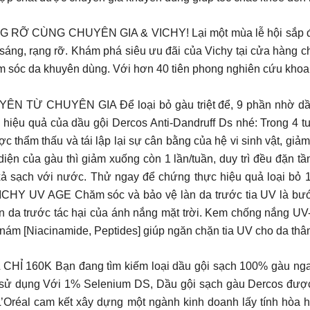
 CÙNG CHUYÊN GIA & VICHY! Lại một mùa lễ hội sắp đến. 
áng, rạng rỡ. Khám phá siêu ưu đãi của Vichy tại cửa hàng ch
m sóc da khuyên dùng. Với hơn 40 tiên phong nghiên cứu khoa 
 CHUYÊN GIA Để loại bỏ gàu triệt để, 9 phần nhờ dầu gộ
 hiệu quả của dầu gội Dercos Anti-Dandruff Ds nhé: Trong 4 tuầ
 thẩm thấu và tái lập lại sự cân bằng của hệ vi sinh vật, giả
ện của gàu thì giảm xuống còn 1 lần/tuần, duy trì đều đặn tầ
rồi xả sạch với nước. Thử ngay để chứng thực hiệu quả loại b
V AGE Chăm sóc và bảo vệ làn da trước tia UV là bước t
àn da trước tác hại của ánh nắng mặt trời. Kem chống nắng U
nám [Niacinamide, Peptides] giúp ngăn chặn tia UV cho da th
0K Bạn đang tìm kiếm loại dầu gội sạch 100% gàu ngay ch
 sử dụng Với 1% Selenium DS, Dầu gội sạch gàu Dercos đượ
. L’Oréal cam kết xây dựng một ngành kinh doanh lấy tính hòa