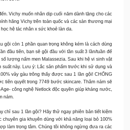
Vichy muốn nhân dịp cuối năm dành tặng cho các
ính hãng Vichy trên toàn quốc và các sàn thương mại
học hệ tác nhân x sức khoẻ làn da.
i còn 1 phần quan trọng không kém là cách dùng
n đầu tiên, bạn sẽ gội đầu với tần suất 3 lần/tuần để
m số lượng nấm men Malassezia. Sau khi hệ vi sinh vật
n suất này. Lưu ý: Lắc sản phẩm trước khi sử dụng và
ỏ 100% vảy gàu trông thấy được sau 1 lần gội! CHỐNG
iên quyết trong 7749 bước skincare. Thâm nám sẽ
V-Age- công nghệ Netlock độc quyền giúp kháng nước,
âm nám.
ỉ sau 1 lần gội? Hãy thử ngay phiên bản tiết kiệm
c chuyên gia khuyên dùng với khả năng loại bỏ 100%
 hợp làm trọng tâm. Chúng tôi không ngừng đưa ra các