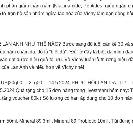
nh phần giảm thâm nám [Niacinamide, Peptides] giúp ngăn c
 lỡ trọn bộ sản phẩm ngừa lão hóa của Vichy làm bạn đồng hà
NH NHƯ THẾ NÀO? Bước sang độ tuổi cận kề 30 và sau m
ều năm chăm da, đó là “biết đủ”. “Đủ” ở đây là biết da mình đa
vẫn đạt được hiệu quả tối ưu. Và Vichy luôn là thương hiệu đầ
 của Lan Anh và hiểu hơn về Vichy nhé!
B|20g00 – 21g00 – 14.5.2024 PHỤC HỒI LÀN DA- TỰ
4.5.2024 Quà tặng cho 15 đơn hàng trong livestream hôm nay
k tặng voucher 80k ( Số lượng có hạn áp dụng cho 10 đơn hàn
 50ml, Mineral 89 3ml , Mineral 89 Probiotic 10ml , Túi đựng