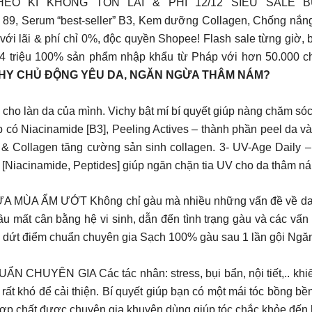
EO KÌ KHÔNG TỐN LÃI & PHÍ 12/12 SIÊU SALE
 89, Serum “best-seller” B3, Kem dưỡng Collagen, Chống nắn
 với lãi & phí chỉ 0%, độc quyền Shopee! Flash sale từng giờ,
 hơn 4 triệu 100% sản phẩm nhập khẩu từ Pháp với hơn 50.0
HY CHỦ ĐỘNG YÊU DA, NGĂN NGỪA THÂM NÁM?
ho làn da của mình. Vichy bật mí bí quyết giúp nàng chăm sóc 
p có Niacinamide [B3], Peeling Actives – thành phần peel da v
& Collagen tăng cường sản sinh collagen. 3- UV-Age Daily 
[Niacinamide, Peptides] giúp ngăn chặn tia UV cho da thâm n
 ẨM ƯỚT Không chỉ gàu mà nhiều những vấn đề về da đầu 
u mất cân bằng hệ vi sinh, dẫn đến tình trạng gàu và các vấn
u dứt điểm chuẩn chuyên gia Sạch 100% gàu sau 1 lần gội Ngăn 
N GIA Các tác nhân: stress, bụi bẩn, nội tiết,.. khiến c
 rất khó để cải thiện. Bí quyết giúp bạn có một mái tóc bồng b
hợp chất được chuyên gia khuyên dùng giúp tóc chắc khỏe đến