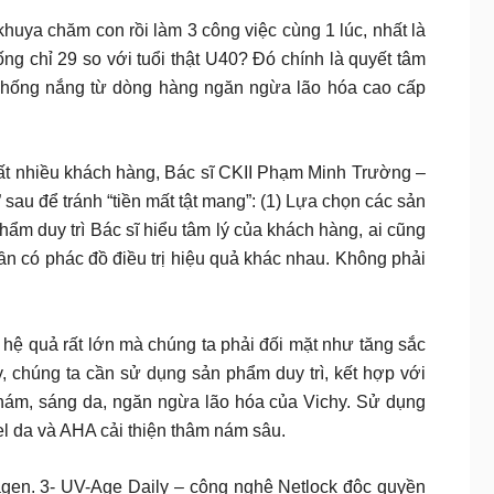
a chăm con rồi làm 3 công việc cùng 1 lúc, nhất là
uống chỉ 29 so với tuổi thật U40? Đó chính là quyết tâm
ng nắng từ dòng hàng ngăn ngừa lão hóa cao cấp
rất nhiều khách hàng, Bác sĩ CKII Phạm Minh Trường –
sau để tránh “tiền mất tật mang”: (1) Lựa chọn các sản
hẩm duy trì Bác sĩ hiểu tâm lý của khách hàng, ai cũng
n có phác đồ điều trị hiệu quả khác nhau. Không phải
hệ quả rất lớn mà chúng ta phải đối mặt như tăng sắc
, chúng ta cần sử dụng sản phẩm duy trì, kết hợp với
 nám, sáng da, ngăn ngừa lão hóa của Vichy. Sử dụng
eel da và AHA cải thiện thâm nám sâu.
agen. 3- UV-Age Daily – công nghệ Netlock độc quyền