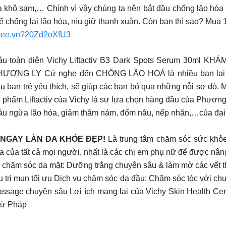
da khô sạm,… Chính vì vậy chúng ta nên bắt đầu chống lão hó
ể chống lại lão hóa, níu giữ thanh xuân. Còn bạn thì sao? Mu
pee.vn?20Zd2oXfU3
 nâu toàn diện Vichy Liftactiv B3 Dark Spots Serum 30
LY Cứ nghe đến CHỐNG LÃO HOÁ là nhiều bạn lại hơi “r
u bạn trẻ yêu thích, sẽ giúp các bạn bỏ qua những nỗi sợ đó.
 phẩm Liftactiv của Vichy là sự lựa chọn hàng đầu của Phương 
cầu ngừa lão hóa, giảm thâm nám, đốm nâu, nếp nhăn,…của đại
 NGAY LÀN DA KHỎE ĐẸP!
Là trung tâm chăm sóc sức khỏe 
ua của tất cả mọi người, nhất là các chị em phụ nữ để được nâ
 vụ chăm sóc da mặt: Dưỡng trắng chuyên sâu & làm mờ các vế
u trị mụn tối ưu Dịch vụ chăm sóc da đầu: Chăm sóc tóc với ch
massage chuyên sâu Lợi ích mang lại của Vichy Skin Health C
từ Pháp