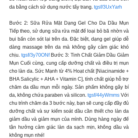
da bằng cách sử dụng nước tẩy trang.
tgsf/3UxYarh
Bước 2: Sữa Rửa Mặt Dạng Gel Cho Da Dầu Mụn
Tiếp theo, sử dụng sữa rửa mặt để loại bỏ bã nhờn và
bụi bẩn còn sót lại trên da. Đặc biệt, dạng gel giúp dễ
dàng massage trên da mà không gây cảm giác khó
chịu.
tgsf/3y70ONf
Bước 3: Tinh Chất Giảm Dầu Giảm
Mụn Cuối cùng, cung cấp dưỡng chất và điều trị mụn
cho làn da. Sức Mạnh từ 4% Hoạt chất [Niacinamide +
BHA Salicylic + AHA + Vitamin C], tính chất giúp hỗ trợ
chăm da dầu mụn mỗi ngày. Sản phẩm không gây bí
da, không chứa paraben và silicon.
tgsf/44yWmms
Với
chu trình chăm da 3 bước này, bạn sẽ cung cấp đầy đủ
dưỡng chất và sự kiểm soát dầu cần thiết cho làn da
giảm dầu và giảm mụn của mình. Dùng hàng ngày để
tận hưởng cảm giác làn da sạch mịn, không dầu và
không mụn nhé!