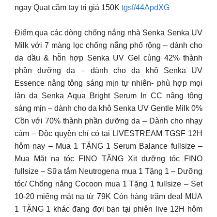
ngay Quạt cầm tay trị giá 150K
tgsf/44ApdXG
Điểm qua các dòng chống nắng nhà Senka Senka UV
Milk với 7 màng lọc chống nắng phổ rộng – dành cho
da dầu & hỗn hợp Senka UV Gel cùng 42% thành
phần dưỡng da – dành cho da khô Senka UV
Essence nâng tông sáng mịn tự nhiên- phù hợp mọi
làn da Senka Aqua Bright Serum In CC nâng tông
sáng mịn – dành cho da khô Senka UV Gentle Milk 0%
Cồn với 70% thành phần dưỡng da – Dành cho nhạy
cảm – Độc quyền chỉ có tại LIVESTREAM TGSF 12H
hôm nay – Mua 1 TẶNG 1 Serum Balance fullsize –
Mua Mặt nạ tóc FINO TẶNG Xịt dưỡng tóc FINO
fullsize – Sữa tắm Neutrogena mua 1 Tặng 1 – Dưỡng
tóc/ Chống nắng Cocoon mua 1 Tặng 1 fullsize – Set
10-20 miếng mặt nạ từ 79K Còn hàng trăm deal MUA
1 TẶNG 1 khác đang đợi bạn tại phiên live 12H hôm