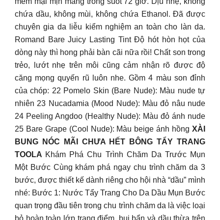
mềm mại mịn màng trong suốt 72 giờ. Dịu nhẹ, không
chứa dầu, không mùi, không chứa Ethanol. Đã được
chuyên gia da liễu kiểm nghiệm an toàn cho làn da.
Romand Bare Juicy Lasting Tint Độ hót hòn họt của
dòng này thì hong phải bàn cãi nữa rồi! Chất son trong
trẻo, lướt nhẹ trên môi cũng cảm nhận rõ được độ
căng mọng quyến rũ luôn nhe. Gồm 4 màu son đỉnh
của chóp: 22 Pomelo Skin (Bare Nude): Màu nude tự
nhiên 23 Nucadamia (Mood Nude): Màu đỏ nâu nude
24 Peeling Angdoo (Healthy Nude): Màu đỏ ánh nude
25 Bare Grape (Cool Nude): Màu beige ánh hồng
XÀI
BUNG NÓC MÃI CHƯA HẾT BÔNG TẨY TRANG
TOOLA
Khám Phá Chu Trình Chăm Da Trước Mụn
Một Bước Cùng khám phá ngay chu trình chăm da 3
bước, được thiết kế dành riêng cho hội nhà “dầu” mình
nhé: Bước 1: Nước Tẩy Trang Cho Da Dầu Mụn Bước
quan trọng đầu tiên trong chu trình chăm da là việc loại
bỏ hoàn toàn lớp trang điểm, bụi bẩn và dầu thừa trên