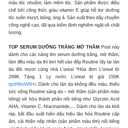
màu tóc nhuộm; làm mềm tóc. Sản phẩm được điều
chế bởi công thức giàu vitamin E giúp hỗ trợ dưỡng
tóc suôn mượt, bóng, óng ả. Sản xuất theo dây chuyền
công nghệ cao, đã qua kiểm định nghiêm ngặt về chất
lượng.
TOP SERUM DƯỠNG TRẮNG MỜ THÂM
Post này
dành cho các nàng tìm serum dưỡng trắng, mờ thâm,
làm đều màu da thì bơi hết vào đây Routine lấy lại làn
da đôi mươi cùng nhà L’oreal *Hóa đơn L’oreal từ
299K Tặng 1 Ly nước L’oreal trị giá 150K
tgsf/4bvW6Hc
Dành cho làn da không đều màu, thiếu
sức sống Routine sáng da – mờ thâm (sản phẩm màu
hồng) sở hữu thành phần nổi tiếng như Glycolic Acid
AHA, Vitamin C, Niacinamide,… Dành cho làn da khô
ráp, bắt đầu xuất hiện dấu hiệu lão hóa Routine cấp
ẩm, cải thiện nếp nhăn (sản phẩm màu tím) nổi tiếng