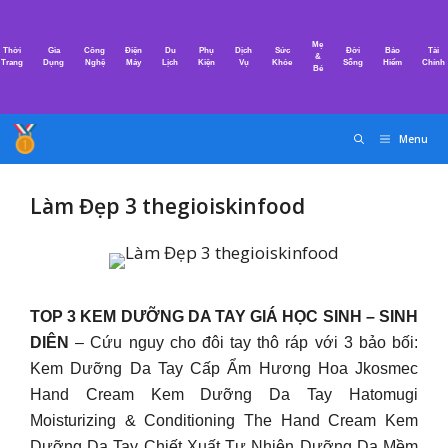
Chuyển
đến
Mẹ
Thời
Gia
Công
Điện
Du
Phụ
Dịch
Sức
Đời
Bảo
Tài
nội
&
Trang
Dụng
Nghệ
Máy
Lịch
Kiện
Vụ
Khỏe
Sống
Hiểm
Chính
Bé
dung
Menu
Làm Đẹp 3 thegioiskinfood
TOP 3 KEM DƯỠNG DA TAY GIÁ HỌC SINH – SINH
DIÊN
– Cứu nguy cho đôi tay thô ráp với 3 bảo bối:
Kem Dưỡng Da Tay Cấp Ẩm Hương Hoa Jkosmec
Hand Cream Kem Dưỡng Da Tay Hatomugi
Moisturizing & Conditioning The Hand Cream Kem
Dưỡng Da Tay Chiết Xuất Tự Nhiên Dưỡng Da Mềm