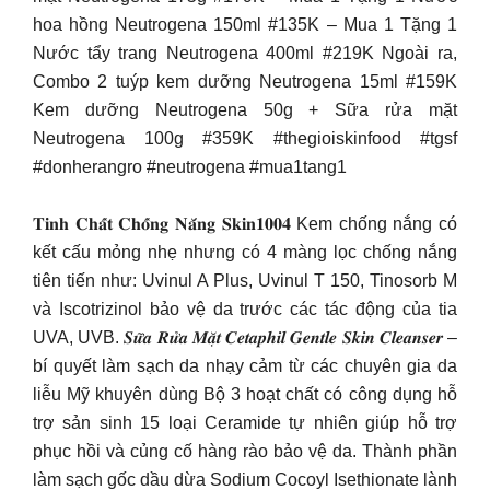
hoa hồng Neutrogena 150ml #135K – Mua 1 Tặng 1
Nước tẩy trang Neutrogena 400ml #219K Ngoài ra,
Combo 2 tuýp kem dưỡng Neutrogena 15ml #159K
Kem dưỡng Neutrogena 50g + Sữa rửa mặt
Neutrogena 100g #359K #thegioiskinfood #tgsf
#donherangro #neutrogena #mua1tang1
𝐓𝐢𝐧𝐡 𝐂𝐡𝐚̂́𝐭 𝐂𝐡𝐨̂́𝐧𝐠 𝐍𝐚̆́𝐧𝐠 𝐒𝐤𝐢𝐧𝟏𝟎𝟎𝟒 Kem chống nắng có
kết cấu mỏng nhẹ nhưng có 4 màng lọc chống nắng
tiên tiến như: Uvinul A Plus, Uvinul T 150, Tinosorb M
và Iscotrizinol bảo vệ da trước các tác động của tia
UVA, UVB. 𝑺𝒖̛̃𝒂 𝑹𝒖̛̉𝒂 𝑴𝒂̣̆𝒕 𝑪𝒆𝒕𝒂𝒑𝒉𝒊𝒍 𝑮𝒆𝒏𝒕𝒍𝒆 𝑺𝒌𝒊𝒏 𝑪𝒍𝒆𝒂𝒏𝒔𝒆𝒓 –
bí quyết làm sạch da nhạy cảm từ các chuyên gia da
liễu Mỹ khuyên dùng Bộ 3 hoạt chất có công dụng hỗ
trợ sản sinh 15 loại Ceramide tự nhiên giúp hỗ trợ
phục hồi và củng cố hàng rào bảo vệ da. Thành phần
làm sạch gốc dầu dừa Sodium Cocoyl Isethionate lành