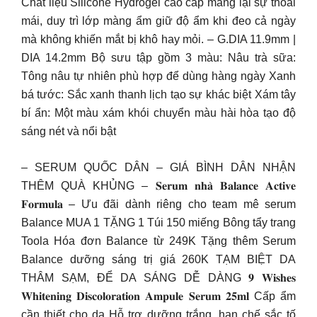
Chất liệu Silicone Hydrogel cao cấp mang lại sự thoải
mái, duy trì lớp màng ẩm giữ độ ẩm khi đeo cả ngày
mà không khiến mắt bị khô hay mỏi. – G.DIA 11.9mm |
DIA 14.2mm Bộ sưu tập gồm 3 màu: Nâu trà sữa:
Tông nâu tự nhiên phù hợp để dùng hàng ngày Xanh
bá tước: Sắc xanh thanh lịch tạo sự khác biệt Xám tây
bí ẩn: Một màu xám khói chuyển màu hài hòa tạo độ
sáng nét và nổi bật
– SERUM QUỐC DÂN – GIÁ BÌNH DÂN NHẬN
THÊM QUÀ KHỦNG – 𝐒𝐞𝐫𝐮𝐦 𝐧𝐡𝐚̀ 𝐁𝐚𝐥𝐚𝐧𝐜𝐞 𝐀𝐜𝐭𝐢𝐯𝐞
𝐅𝐨𝐫𝐦𝐮𝐥𝐚 – Ưu đãi dành riêng cho team mê serum
Balance MUA 1 TẶNG 1 Túi 150 miếng Bông tẩy trang
Toola Hóa đơn Balance từ 249K Tặng thêm Serum
Balance dưỡng sáng trị giá 260K TẠM BIỆT DA
THÂM SẠM, ĐỂ DA SÁNG DỄ DÀNG 𝟗 𝐖𝐢𝐬𝐡𝐞𝐬
𝐖𝐡𝐢𝐭𝐞𝐧𝐢𝐧𝐠 𝐃𝐢𝐬𝐜𝐨𝐥𝐨𝐫𝐚𝐭𝐢𝐨𝐧 𝐀𝐦𝐩𝐮𝐥𝐞 𝐒𝐞𝐫𝐮𝐦 𝟐𝟓𝐦𝐥 Cấp ẩm
cần thiết cho da Hỗ trợ dưỡng trắng, hạn chế sắc tố