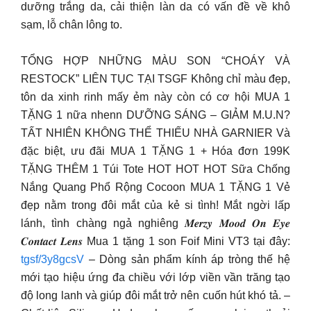
dưỡng trắng da, cải thiện làn da có vấn đề về khô
sạm, lỗ chân lông to.
TỔNG HỢP NHỮNG MÀU SON “CHOÁY VÀ
RESTOCK” LIÊN TỤC TẠI TSGF Không chỉ màu đẹp,
tôn da xinh rinh mấy ẻm này còn có cơ hội MUA 1
TẶNG 1 nữa nhenn DƯỠNG SÁNG – GIẢM M.U.N?
TẤT NHIÊN KHÔNG THỂ THIẾU NHÀ GARNIER Và
đặc biệt, ưu đãi MUA 1 TẶNG 1 + Hóa đơn 199K
TẶNG THÊM 1 Túi Tote HOT HOT HOT Sữa Chống
Nắng Quang Phổ Rộng Cocoon MUA 1 TẶNG 1 Vẻ
đẹp nằm trong đôi mắt của kẻ si tình! Mắt ngời lấp
lánh, tình chàng ngả nghiêng 𝑴𝒆𝒓𝒛𝒚 𝑴𝒐𝒐𝒅 𝑶𝒏 𝑬𝒚𝒆
𝑪𝒐𝒏𝒕𝒂𝒄𝒕 𝑳𝒆𝒏𝒔 Mua 1 tặng 1 son Foif Mini VT3 tại đây:
tgsf/3y8gcsV
– Dòng sản phẩm kính áp tròng thế hệ
mới tạo hiệu ứng đa chiều với lớp viền vần trăng tạo
độ long lanh và giúp đôi mắt trở nên cuốn hút khó tả. –