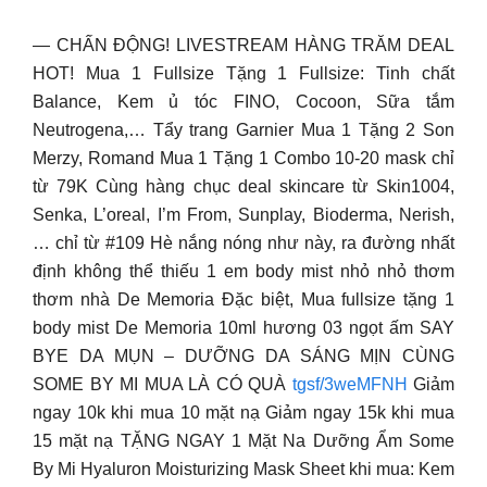
— CHẤN ĐỘNG! LIVESTREAM HÀNG TRĂM DEAL
HOT! Mua 1 Fullsize Tặng 1 Fullsize: Tinh chất
Balance, Kem ủ tóc FINO, Cocoon, Sữa tắm
Neutrogena,… Tẩy trang Garnier Mua 1 Tặng 2 Son
Merzy, Romand Mua 1 Tặng 1 Combo 10-20 mask chỉ
từ 79K Cùng hàng chục deal skincare từ Skin1004,
Senka, L’oreal, I’m From, Sunplay, Bioderma, Nerish,
… chỉ từ #109 Hè nắng nóng như này, ra đường nhất
định không thể thiếu 1 em body mist nhỏ nhỏ thơm
thơm nhà De Memoria Đặc biệt, Mua fullsize tặng 1
body mist De Memoria 10ml hương 03 ngọt ấm SAY
BYE DA MỤN – DƯỠNG DA SÁNG MỊN CÙNG
SOME BY MI MUA LÀ CÓ QUÀ
tgsf/3weMFNH
Giảm
ngay 10k khi mua 10 mặt nạ Giảm ngay 15k khi mua
15 mặt nạ TẶNG NGAY 1 Mặt Na Dưỡng Ẩm Some
By Mi Hyaluron Moisturizing Mask Sheet khi mua: Kem