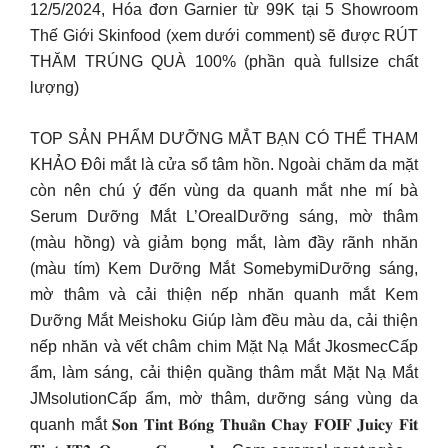
12/5/2024, Hóa đơn Garnier từ 99K tại 5 Showroom
Thế Giới Skinfood (xem dưới comment) sẽ được RÚT
THĂM TRÚNG QUÀ 100% (phần quà fullsize chất
lượng)
TOP SẢN PHẨM DƯỠNG MẮT BẠN CÓ THỂ THAM
KHẢO Đôi mắt là cửa sổ tâm hồn. Ngoài chăm da mặt
còn nên chú ý đến vùng da quanh mắt nhe mí bà
Serum Dưỡng Mắt L’OrealDưỡng sáng, mờ thâm
(màu hồng) và giảm bọng mắt, làm đầy rãnh nhăn
(màu tím) Kem Dưỡng Mắt SomebymiDưỡng sáng,
mờ thâm và cải thiện nếp nhăn quanh mắt Kem
Dưỡng Mắt Meishoku Giúp làm đều màu da, cải thiện
nếp nhăn và vết châm chim Mặt Nạ Mắt JkosmecCấp
ẩm, làm sáng, cải thiện quầng thâm mắt Mặt Nạ Mắt
JMsolutionCấp ẩm, mờ thâm, dưỡng sáng vùng da
quanh mắt 𝐒𝐨𝐧 𝐓𝐢𝐧𝐭 𝐁𝐨́𝐧𝐠 𝐓𝐡𝐮𝐚̂̀𝐧 𝐂𝐡𝐚𝐲 𝐅𝐎𝐈𝐅 𝐉𝐮𝐢𝐜𝐲 𝐅𝐢𝐭