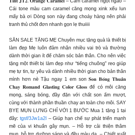
𝐓𝐢𝐧𝐭 𝐉𝐓𝟐. 𝐎𝐫𝐚𝐧𝐠𝐞 𝐂𝐚𝐫𝐚𝐦𝐞𝐥 – Cam caramel ngọt ngào –
Cái tone màu cam caramel căng mọng xink xểu lun
mấy bà ơi Dòng son này đang choáy hàng nên phải
tranh thủ chốt đơn nhanh gọn lẹ thuiiii
SĂN SALE TẶNG MẸ Chuyên mục tặng quà là thiết bị
làm đẹp Mẹ luôn đảm nhận nhiều vai trò và thường
dành thời gian ít để chăm sóc bản thân. Cho nên việc
tặng một thiết bị làm đẹp như “tiếng chuông” reo giúp
mẹ tự tin, tự yêu và dành nhiều thời gian cho bản thân
mình hơn nè Tậu ngay 1 em son 𝐒𝐨𝐧 𝐁𝐨́𝐧𝐠 𝐓𝐡𝐮𝐚̂̀𝐧
𝐂𝐡𝐚𝐲 𝐑𝐨𝐦𝐚𝐧𝐝 𝐆𝐥𝐚𝐬𝐭𝐢𝐧𝐠 𝐂𝐨𝐥𝐨𝐫 𝐆𝐥𝐨𝐬𝐬 để có môi căng
mọng, sáng bóng, đầy đặn với chất son ẩm mượt,
cùng với thành phần thuần chay an toàn cho môi. SAY
BYE MỤN LƯNG CHỈ VỚI 1 BƯỚC Mua 1 tặng 1 tại
đây:
tgsf/3Jw1a2l
– Giúp hạn chế sự phát triển mạnh
mẽ của vi khuẩn gây mụn. – Hỗ trợ cải thiện thâm
mụn, hỗ trợ dưỡng sáng và đều màu da. – Chiết xuất