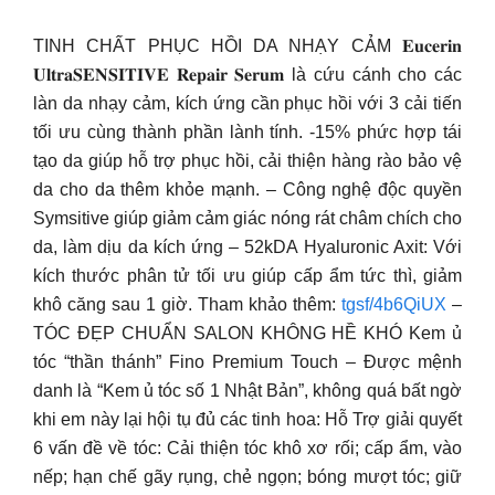
TINH CHẤT PHỤC HỒI DA NHẠY CẢM 𝐄𝐮𝐜𝐞𝐫𝐢𝐧
𝐔𝐥𝐭𝐫𝐚𝐒𝐄𝐍𝐒𝐈𝐓𝐈𝐕𝐄 𝐑𝐞𝐩𝐚𝐢𝐫 𝐒𝐞𝐫𝐮𝐦 là cứu cánh cho các
làn da nhạy cảm, kích ứng cần phục hồi với 3 cải tiến
tối ưu cùng thành phần lành tính. -15% phức hợp tái
tạo da giúp hỗ trợ phục hồi, cải thiện hàng rào bảo vệ
da cho da thêm khỏe mạnh. – Công nghệ độc quyền
Symsitive giúp giảm cảm giác nóng rát châm chích cho
da, làm dịu da kích ứng – 52kDA Hyaluronic Axit: Với
kích thước phân tử tối ưu giúp cấp ẩm tức thì, giảm
khô căng sau 1 giờ. Tham khảo thêm:
tgsf/4b6QiUX
–
TÓC ĐẸP CHUẨN SALON KHÔNG HỀ KHÓ Kem ủ
tóc “thần thánh” Fino Premium Touch – Được mệnh
danh là “Kem ủ tóc số 1 Nhật Bản”, không quá bất ngờ
khi em này lại hội tụ đủ các tinh hoa: Hỗ Trợ giải quyết
6 vấn đề về tóc: Cải thiện tóc khô xơ rối; cấp ẩm, vào
nếp; hạn chế gãy rụng, chẻ ngọn; bóng mượt tóc; giữ