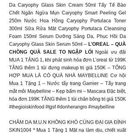
Da Caryophy Glass Skin Cream 50ml Tẩy Tế Bào
Chết Ngăn Ngừa Mụn Caryophy Smart Peeling Gel
250m Nước Hoa Hồng Caryophy Portulaca Toner
300ml Sữa Rửa Mặt Caryophy Portulaca Cleansing
Foam 150ml Serum Dưỡng Sáng Da, Phục Hồi Da
Caryophy Glass Skin Serum 50ml –
L’OREAL – QUÀ
CHỒNG QUÀ SALE TO NGẬP LỐI
Ngoài ưu đãi
MUA 1 TẶNG 1, khi phát sinh hóa đơn L’oreal từ 199K
TẶNG thêm 1 túi đựng makeup trị giá 150K – TỔNG
HỢP MUA LÀ CÓ QUÀ NHÀ MAYBELLINE Cơ hội
Mua 1 Tặng 1 – Nước tẩy trang Garnier – Tẩy trang
mắt môi Maybelline – Kẹp bấm mi – Mascara Đặc biệt,
hóa đơn 199K TẶNG thêm 1 túi chăn bông trị giá 150K
#thegioiskinfood #tgsf #donherangro #maybelline
CHĂM DA M.U.N KHÔNG KHÓ CÙNG ĐẠI GIA ĐÌNH
SKIN1004 * Mua 1 Tặng 1 Mặt nạ làm dịu, chiết xuất