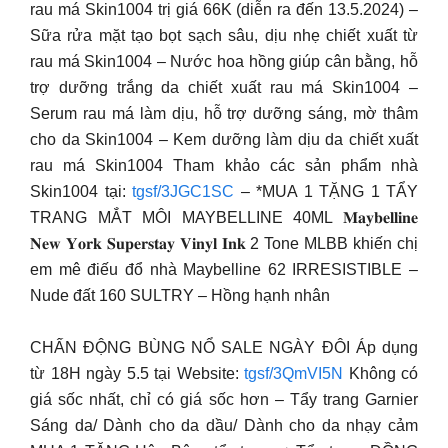
rau má Skin1004 trị giá 66K (diễn ra đến 13.5.2024) –
Sữa rửa mặt tạo bọt sạch sâu, dịu nhẹ chiết xuất từ
rau má Skin1004 – Nước hoa hồng giúp cân bằng, hỗ
trợ dưỡng trắng da chiết xuất rau má Skin1004 –
Serum rau má làm dịu, hỗ trợ dưỡng sáng, mờ thâm
cho da Skin1004 – Kem dưỡng làm dịu da chiết xuất
rau má Skin1004 Tham khảo các sản phẩm nhà
Skin1004 tại:
tgsf/3JGC1SC
– *MUA 1 TẶNG 1 TẨY
TRANG MẮT MÔI MAYBELLINE 40ML 𝐌𝐚𝐲𝐛𝐞𝐥𝐥𝐢𝐧𝐞
𝐍𝐞𝐰 𝐘𝐨𝐫𝐤 𝐒𝐮𝐩𝐞𝐫𝐬𝐭𝐚𝐲 𝐕𝐢𝐧𝐲𝐥 𝐈𝐧𝐤 2 Tone MLBB khiến chị
em mê điếu đổ nhà Maybelline 62 IRRESISTIBLE –
Nude đất 160 SULTRY – Hồng hạnh nhân
CHẤN ĐỘNG BÙNG NỔ SALE NGÀY ĐÔI Áp dụng
từ 18H ngày 5.5 tại Website:
tgsf/3QmVI5N
Không có
giá sốc nhất, chỉ có giá sốc hơn – Tẩy trang Garnier
Sáng da/ Dành cho da dầu/ Dành cho da nhạy cảm