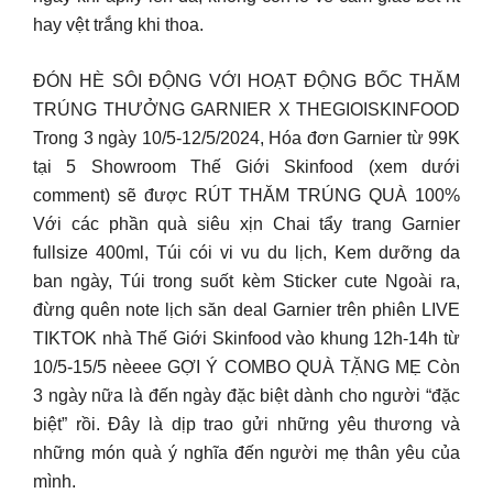
hay vệt trắng khi thoa.
ĐÓN HÈ SÔI ĐỘNG VỚI HOẠT ĐỘNG BỐC THĂM
TRÚNG THƯỞNG GARNIER X THEGIOISKINFOOD
Trong 3 ngày 10/5-12/5/2024, Hóa đơn Garnier từ 99K
tại 5 Showroom Thế Giới Skinfood (xem dưới
comment) sẽ được RÚT THĂM TRÚNG QUÀ 100%
Với các phần quà siêu xịn Chai tẩy trang Garnier
fullsize 400ml, Túi cói vi vu du lịch, Kem dưỡng da
ban ngày, Túi trong suốt kèm Sticker cute Ngoài ra,
đừng quên note lịch săn deal Garnier trên phiên LIVE
TIKTOK nhà Thế Giới Skinfood vào khung 12h-14h từ
10/5-15/5 nèeee GỢI Ý COMBO QUÀ TẶNG MẸ Còn
3 ngày nữa là đến ngày đặc biệt dành cho người “đặc
biệt” rồi. Đây là dịp trao gửi những yêu thương và
những món quà ý nghĩa đến người mẹ thân yêu của
mình.