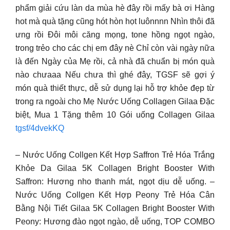
phẩm giải cứu làn da mùa hè đây rồi mấy bà ơi Hàng
hot mà quà tặng cũng hót hòn họt luônnnn Nhìn thôi đã
ưng rồi Đôi môi căng mọng, tone hồng ngọt ngào,
trong trẻo cho các chị em đây nè Chỉ còn vài ngày nữa
là đến Ngày của Mẹ rồi, cả nhà đã chuẩn bị món quà
nào chưaaa Nếu chưa thì ghé đây, TGSF sẽ gợi ý
món quà thiết thực, dễ sử dụng lại hỗ trợ khỏe đẹp từ
trong ra ngoài cho Mẹ Nước Uống Collagen Gilaa Đặc
biệt, Mua 1 Tặng thêm 10 Gói uống Collagen Gilaa
tgsf/4dvekKQ
– Nước Uống Collgen Kết Hợp Saffron Trẻ Hóa Trắng
Khỏe Da Gilaa 5K Collagen Bright Booster With
Saffron: Hương nho thanh mát, ngọt dịu dễ uống. –
Nước Uống Collgen Kết Hợp Peony Trẻ Hóa Cân
Bằng Nội Tiết Gilaa 5K Collagen Bright Booster With
Peony: Hương đào ngọt ngào, dễ uống, TOP COMBO