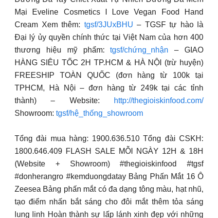
Mại Eveline Cosmetics I Love Vegan Food Hand
Cream Xem thêm:
tgsf/3JUxBHU
– TGSF tự hào là
Đại lý ủy quyền chính thức tại Việt Nam của hơn 400
thương hiệu mỹ phẩm:
tgsf/chứng_nhận
– GIAO
HÀNG SIÊU TỐC 2H TP.HCM & HÀ NỘI (trừ huyện)
FREESHIP TOÀN QUỐC (đơn hàng từ 100k tại
TPHCM, Hà Nội – đơn hàng từ 249k tại các tỉnh
thành) – Website:
http://thegioiskinfood.com/
Showroom:
tgsf/hệ_thống_showroom
Tổng đài mua hàng: 1900.636.510 Tổng đài CSKH:
1800.646.409 FLASH SALE MỖI NGÀY 12H & 18H
(Website + Showroom) #thegioiskinfood #tgsf
#donherangro #kemduongdatay Bảng Phấn Mắt 16 Ô
Zeesea Bảng phấn mắt có đa dạng tông màu, hạt nhũ,
tạo điểm nhấn bắt sáng cho đôi mắt thêm tỏa sáng
lung linh Hoàn thành sự lấp lánh xinh đẹp với những