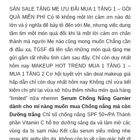
SĂN SALE TẶNG MẸ ƯU ĐÃI MUA 1 TẶNG 1 – GÓI
QUÀ MIỄN PHÍ Có lẽ không một lời cảm ơn nào đủ
lớn và ý nghĩa để bày tỏ đến với Mẹ, nhưng việc dụng
tâm tìm một món quà đôi khi là một lời cảm ơn chân
thành mà người Mẹ nào cũng mong muốn Chẳng cần
đi đâu xa, TGSF đã lên sẵn những món quà tặng mẹ
gửi gắm rất nhiều tình cảm sau đây. Chỉ còn duy nhất
hôm nay MAKEUP HOT TREND MUA 1 TẶNG 1 –
MUA 1 TẶNG 2 Cơ hội tuyệt vời săn deal makeup giá
hấp dẫn chỉ còn duy nhất hôm nay Không chỉ vừa tiết
kiệm chi phí lại vừa sở hữu thêm nhiều món quà hàng
“limited” nữa nhennn
Serum Chống Nắng Garnier
dành cho mí nàng muốn mua Chống nắng mà còn
Dưỡng trắng
Chỉ số chống nắng SPF 50+/PA Thành
phần Vitamin C hỗ trợ dưỡng sáng da và làm mờ các
vùng da bị sạm màu Kết cấu serum siêu mỏng nhẹ
ngay khi aplly lên da, không còn lo về cảm giác bết rít