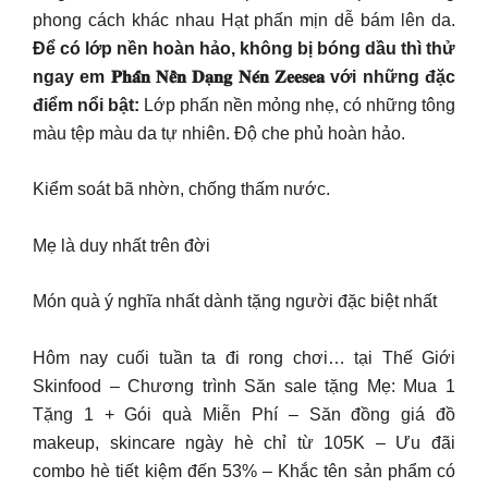
phong cách khác nhau Hạt phấn mịn dễ bám lên da.
Để có lớp nền hoàn hảo, không bị bóng dầu thì thử
ngay em 𝐏𝐡𝐚̂́𝐧 𝐍𝐞̂̀𝐧 𝐃𝐚̣𝐧𝐠 𝐍𝐞́𝐧 𝐙𝐞𝐞𝐬𝐞𝐚 với những đặc
điểm nổi bật:
Lớp phấn nền mỏng nhẹ, có những tông
màu tệp màu da tự nhiên. Độ che phủ hoàn hảo.
Kiểm soát bã nhờn, chống thấm nước.
Mẹ là duy nhất trên đời
Món quà ý nghĩa nhất dành tặng người đặc biệt nhất
Hôm nay cuối tuần ta đi rong chơi… tại Thế Giới
Skinfood – Chương trình Săn sale tặng Mẹ: Mua 1
Tặng 1 + Gói quà Miễn Phí – Săn đồng giá đồ
makeup, skincare ngày hè chỉ từ 105K – Ưu đãi
combo hè tiết kiệm đến 53% – Khắc tên sản phẩm có