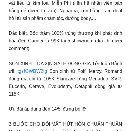
vật liệu từ kim loại Miễn Phí (liên hệ nhân viên bán
hàng để được tư vấn). Ngoài ra, còn hàng trăm deal
hời từ sản phẩm chăm tóc, dưỡng body,…
Đặc biệt, Bốc thăm 100% trúng thưởng khi phát sinh
hóa đơn Garnier từ 99K tại 5 showroom (địa chỉ dưới
comment).
SON XINH – DA XỊN SALE ĐỒNG GIÁ Tới luôn Bảnh
ưiii
tgsf/3WBW2lg
Son xinh từ Foif, Merzy, Romand
đồng giá chỉ từ 105K Skincare cùng Megaduo, SVR,
Eucerin, Cerave, Evoluderm, Cetaphil đồng giá từ
115K
Ưu đãi áp dụng đến 14/5, đừng bỏ lỡ
3 BƯỚC CHO ĐÔI MẮT HÚT HỒN CHUẨN THUẦN