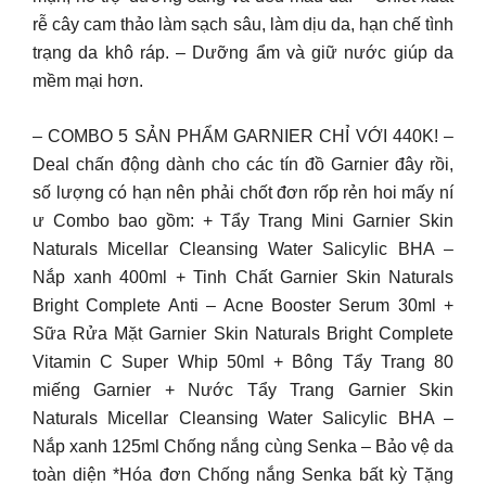
rễ cây cam thảo làm sạch sâu, làm dịu da, hạn chế tình
trạng da khô ráp. – Dưỡng ẩm và giữ nước giúp da
mềm mại hơn.
– COMBO 5 SẢN PHẨM GARNIER CHỈ VỚI 440K! –
Deal chấn động dành cho các tín đồ Garnier đây rồi,
số lượng có hạn nên phải chốt đơn rốp rẻn hoi mấy ní
ư Combo bao gồm: + Tẩy Trang Mini Garnier Skin
Naturals Micellar Cleansing Water Salicylic BHA –
Nắp xanh 400ml + Tinh Chất Garnier Skin Naturals
Bright Complete Anti – Acne Booster Serum 30ml +
Sữa Rửa Mặt Garnier Skin Naturals Bright Complete
Vitamin C Super Whip 50ml + Bông Tẩy Trang 80
miếng Garnier + Nước Tẩy Trang Garnier Skin
Naturals Micellar Cleansing Water Salicylic BHA –
Nắp xanh 125ml Chống nắng cùng Senka – Bảo vệ da
toàn diện *Hóa đơn Chống nắng Senka bất kỳ Tặng