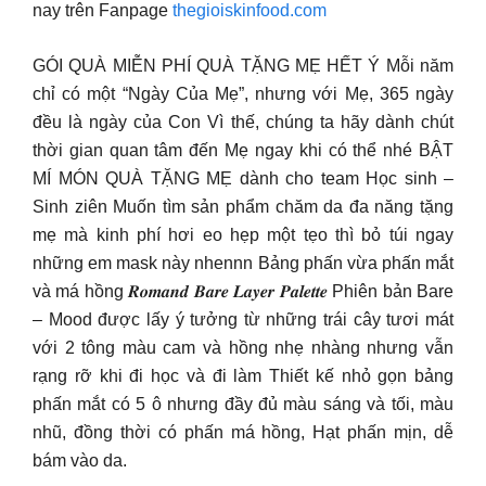
nay trên Fanpage
thegioiskinfood.com
GÓI QUÀ MIỄN PHÍ QUÀ TẶNG MẸ HẾT Ý Mỗi năm
chỉ có một “Ngày Của Mẹ”, nhưng với Mẹ, 365 ngày
đều là ngày của Con Vì thế, chúng ta hãy dành chút
thời gian quan tâm đến Mẹ ngay khi có thể nhé BẬT
MÍ MÓN QUÀ TẶNG MẸ dành cho team Học sinh –
Sinh ziên Muốn tìm sản phẩm chăm da đa năng tặng
mẹ mà kinh phí hơi eo hẹp một tẹo thì bỏ túi ngay
những em mask này nhennn Bảng phấn vừa phấn mắt
và má hồng 𝑹𝒐𝒎𝒂𝒏𝒅 𝑩𝒂𝒓𝒆 𝑳𝒂𝒚𝒆𝒓 𝑷𝒂𝒍𝒆𝒕𝒕𝒆 Phiên bản Bare
– Mood được lấy ý tưởng từ những trái cây tươi mát
với 2 tông màu cam và hồng nhẹ nhàng nhưng vẫn
rạng rỡ khi đi học và đi làm Thiết kế nhỏ gọn bảng
phấn mắt có 5 ô nhưng đầy đủ màu sáng và tối, màu
nhũ, đồng thời có phấn má hồng, Hạt phấn mịn, dễ
bám vào da.