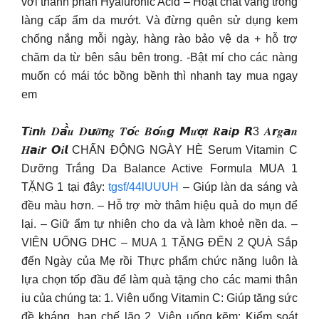
với thành phần Hyaluronic Acid – Hoạt chất vàng trong
làng cấp ẩm da mướt. Và đừng quên sử dụng kem
chống nắng mỗi ngày, hàng rào bảo vệ da + hỗ trợ
chăm da từ bên sâu bên trong. -Bật mí cho các nàng
muốn có mái tóc bồng bềnh thì nhanh tay mua ngay
em
𝙏𝒊𝙣𝒉 𝑫𝙖̂̀𝒖 𝑫𝙪̛𝒐̛̃𝙣𝒈 𝑻𝙤́𝒄 𝑩𝙤́𝒏𝙜 𝙈𝒖̛𝙤̛̣𝒕 𝑹𝙖𝒊𝙥 𝙍3 𝑨𝙧𝒈𝙖𝒏
𝑯𝙖𝒊𝙧 𝙊𝒊𝙡 CHẤN ĐỘNG NGÀY HÈ Serum Vitamin C
Dưỡng Trắng Da Balance Active Formula MUA 1
TẶNG 1 tại đây:
tgsf/44lUUUH
– Giúp làn da sáng và
đều màu hơn. – Hỗ trợ mờ thâm hiệu quả do mụn để
lại. – Giữ ẩm tự nhiên cho da và làm khoẻ nền da. –
VIÊN UỐNG DHC – MUA 1 TẶNG ĐẾN 2 QUÀ Sắp
đến Ngày của Mẹ rồi Thực phẩm chức năng luôn là
lựa chọn tốp đầu để làm quà tặng cho các mami thân
iu của chúng ta: 1. Viên uống Vitamin C: Giúp tăng sức
đề kháng, hạn chế lão 2. Viên uống kẽm: Kiểm soát