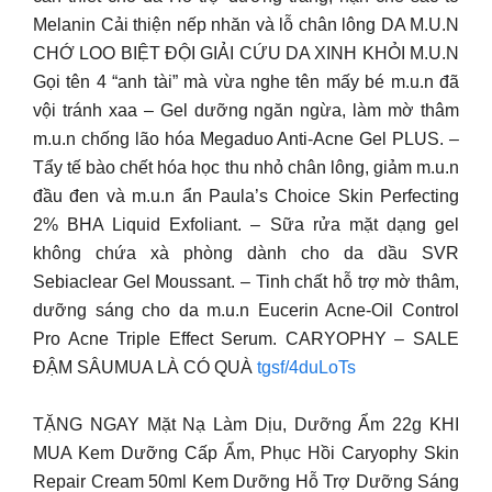
Melanin Cải thiện nếp nhăn và lỗ chân lông DA M.U.N
CHỚ LOO BIỆT ĐỘI GIẢI CỨU DA XINH KHỎI M.U.N
Gọi tên 4 “anh tài” mà vừa nghe tên mấy bé m.u.n đã
vội tránh xaa – Gel dưỡng ngăn ngừa, làm mờ thâm
m.u.n chống lão hóa Megaduo Anti-Acne Gel PLUS. –
Tẩy tế bào chết hóa học thu nhỏ chân lông, giảm m.u.n
đầu đen và m.u.n ẩn Paula’s Choice Skin Perfecting
2% BHA Liquid Exfoliant. – Sữa rửa mặt dạng gel
không chứa xà phòng dành cho da dầu SVR
Sebiaclear Gel Moussant. – Tinh chất hỗ trợ mờ thâm,
dưỡng sáng cho da m.u.n Eucerin Acne-Oil Control
Pro Acne Triple Effect Serum. CARYOPHY – SALE
ĐẬM SÂUMUA LÀ CÓ QUÀ
tgsf/4duLoTs
TẶNG NGAY Mặt Nạ Làm Dịu, Dưỡng Ẩm 22g KHI
MUA Kem Dưỡng Cấp Ẩm, Phục Hồi Caryophy Skin
Repair Cream 50ml Kem Dưỡng Hỗ Trợ Dưỡng Sáng