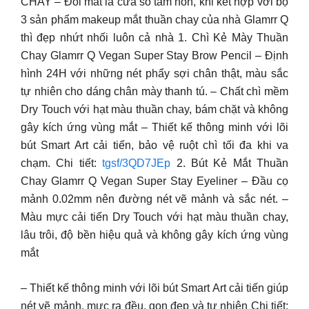
CHAY – Đôi mắt là cửa sổ tâm hồn, khi kết hợp với bộ
3 sản phẩm makeup mắt thuần chay của nhà Glamrr Q
thì đẹp nhứt nhối luôn cả nhà 1. Chì Kẻ Mày Thuần
Chay Glamrr Q Vegan Super Stay Brow Pencil – Định
hình 24H với những nét phẩy sợi chân thật, màu sắc
tự nhiên cho dáng chân mày thanh tú. – Chất chì mềm
Dry Touch với hạt màu thuần chay, bám chặt và không
gây kích ứng vùng mắt – Thiết kế thông minh với lõi
bút Smart Art cải tiến, bảo vệ ruột chì tối đa khi va
chạm. Chi tiết:
tgsf/3QD7JEp
2. Bút Kẻ Mắt Thuần
Chay Glamrr Q Vegan Super Stay Eyeliner – Đầu cọ
mảnh 0.02mm nên đường nét vẽ mảnh và sắc nét. –
Màu mực cải tiến Dry Touch với hạt màu thuần chay,
lâu trôi, độ bền hiệu quả và không gây kích ứng vùng
mắt
– Thiết kế thông minh với lõi bút Smart Art cải tiến giúp
nét vẽ mảnh, mực ra đều, gọn đẹp và tự nhiên Chi tiết: