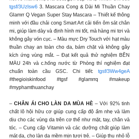
tgsf/3UzIsw6
3. Mascara Cong & Dài Mi Thuần Chay
Glamrr Q Vegan Super Stay Mascara – Thiết kế thông
minh với đầu chải cong Smart Art cải tiến ôm sát chân
mi, giúp làm dày và định hình mi tốt, mà hàng mi tơi và
không gây vón cục. – Màu mực Dry Touch với hạt màu
thuần chay an toàn cho da, bám chặt và không gây
kích ứng vùng mắt. – Đạt kết quả thử nghiệm BỀN
MÀU 24h và c.hống nước từ Phòng thí nghiệm đạt
chuẩn toàn cầu GSC. Chi tiết:
tgsf/3Ww4geA
#thegioiskinfood #tgsf #glamrrq #makeup
#myphamthuanchay
–
CHÂN ÁI CHO LÀN DA MÙA HÈ
– Với 92% tinh
chất lô hội hữu cơ giúp cung cấp độ ẩm nhẹ và làm
dịu cho các vùng da trên cơ thể như mặt, tay, chân và
tóc. – Cung cấp Vitamin và các dưỡng chất giúp làm
mát da, cho làn da mềm mịn tươi trẻ. – Giúp thu nhỏ lỗ