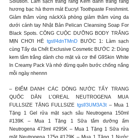
Solution. Làm sạch trắng răng Kem đánh trắng răng
hương bạc hà thơm mát Eucryl Toothpaste Freshmint.
Giảm thâm vùng náckXà phòng giảm thâm vùng da
dưới cánh tay Nhật Bản Pelican Cleansing Soap For
Black Spots. CÔNG CUỘC DƯỠNG BODY TRẮNG
MỊN CHƠI HÈ
tgsf/4dnTMnD
BƯỚC 1: Làm sạch
cùng Tẩy da Chết Exclusive Cosmetic BƯỚC 2: Dùng
kem tắm trắng dành cho mặt và cơ thể G9Skin White
In Creamy Pack Và nhớ đừng quên bước chống nắng
mỗi ngày nhennn
– ĐIỂM DANH CÁC DÒNG NƯỚC TẨY TRANG
QUỐC DÂN L’OREAL NEUTROGENA MUA
FULLSIZE TẶNG FULLSIZE
tgsf/3UM3A3t
– Mua 1
Tặng 1 Gel rửa mặt sạch sâu Neutrogena 150ml
#139K – Mua 1 Tặng 1 Sữa tắm dưỡng ẩm
Neutrogena 473ml #295K – Mua 1 Tặng 1 Sữa rửa
mặt Neutrogena 175g #179K – Mua 1 Tặng 1 Nước