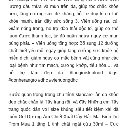
lượng dầu thừa và mụn trên da, giúp tóc chắc khỏe
hơn, tăng cường sức đề kháng, hỗ trợ duy trì cơ thể
khỏe mạnh, tràn đầy sức sống 3. Viên uống rau củ:
Giảm nóng trong, hỗ trợ đào thải độc tố, giúp cơ thể
luôn được thanh lọc, từ đó ngăn ngừa nguy cơ mụn
bùng phát. – Viên uống tổng hợp: Bổ sung 12 dưỡng
chất thiết yếu mỗi ngày giúp tăng cường sức khỏe hệ
miễn dịch, giảm nguy cơ mắc bệnh vặt cũng như các
loại bệnh như tim mạch, xương khớp, tiêu hóa,… và
hỗ trợ làm đẹp da. #thegioiskinfood #tgsf
#donherangro #dhc #vienuongdhc
Bước quan trọng trong chu trình skincare làn da khỏe
đẹp chắc chắn là Tẩy trang rồi, và đây Những em Tẩy
trang quốc dân với size khủng siêu tiết kiệm xài đã
luôn Gel Dưỡng Ẩm Chiết Xuất Cây Hắc Mai Biển I’m
From Mua 1 tặng 1 tinh chất ngải cứu 30ml – Cực