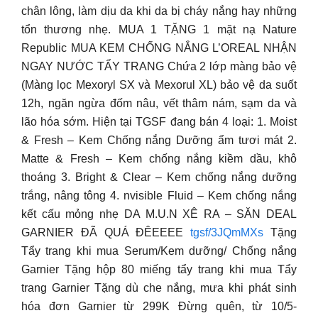
chân lông, làm dịu da khi da bị cháy nắng hay những
tổn thương nhẹ. MUA 1 TẶNG 1 mặt nạ Nature
Republic MUA KEM CHỐNG NẮNG L’OREAL NHẬN
NGAY NƯỚC TẨY TRANG Chứa 2 lớp màng bảo vệ
(Màng lọc Mexoryl SX và Mexorul XL) bảo vệ da suốt
12h, ngăn ngừa đốm nâu, vết thâm nám, sạm da và
lão hóa sớm. Hiện tại TGSF đang bán 4 loại: 1. Moist
& Fresh – Kem Chống nắng Dưỡng ẩm tươi mát 2.
Matte & Fresh – Kem chống nắng kiềm dầu, khô
thoáng 3. Bright & Clear – Kem chống nắng dưỡng
trắng, nâng tông 4. nvisible Fluid – Kem chống nắng
kết cấu mỏng nhẹ DA M.U.N XÊ RA – SĂN DEAL
GARNIER ĐÃ QUÁ ĐÊEEEE
tgsf/3JQmMXs
Tặng
Tẩy trang khi mua Serum/Kem dưỡng/ Chống nắng
Garnier Tặng hộp 80 miếng tẩy trang khi mua Tẩy
trang Garnier Tặng dù che nắng, mưa khi phát sinh
hóa đơn Garnier từ 299K Đừng quên, từ 10/5-