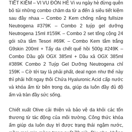
TIẾT KIỆM – VI VU ĐÓN HÈ Vi vu ngày hè đừng quên
bỏ túi những combo chăm da từ a đến á siêu tiết kiệm
sau đây nhaa – Combo 2 Kem chống nắng fullsize
Neutrogena #379K – Combo 2 tuýp gel dưỡng
Neutrogena 15ml #159K – Combo 2 set tổng cộng 24
gói sữa tắm Tesori #69K – Combo Kem tắm trắng
G9skin 200ml + Tẩy da chết quế hồi 500g #249K –
Combo Dầu gội OGX 385ml + Dầu xả OGX 385ml
#389K Combo 2 Tuýp Gel Dưỡng Neutrogena chỉ
159K – Cờ tới tay là phải phất, deal ngon như thế này
thì phải hốt ngay thôi Chứa Hyaluronic Acid cấp nước
và khóa ẩm từ bên trong da, giúp da luôn đầy đủ độ
ẩm và tràn đầy sức sống.
Chiết xuất Olive cải thiện và bảo vệ da khỏi các tổn
thương từ tác động của môi trường. Công thức khóa
ẩm giúp da luôn duy trì được trạng thái ngậm nước,