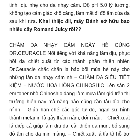
tính, dịu nhẹ cho da nhạy cảm. Độ pH 5.0 lý tưởng,
không tạo cảm giác khô căng, làm mất đi độ ẩm của da
sau khi rửa.
Khai thiệc đii, mấy Bảnh sở hữu bao
nhiêu cây Romand Juicy rồi??
CHĂM DA NHẠY CẢM NGÀY HÈ CÙNG
DR.CEURACLE Nổi tiếng với khả năng làm dịu, phục
hồi da chiết xuất từ các thành phần thiên nhiên
Dr.Ceuracle chắc chắn là bảo bối mùa hè này cho
những làn da nhạy cảm nè – CHĂM DA SIÊU TIẾT
KIỆM – NƯỚC HOA HỒNG CHINOSHIO Lên sàn 2
em toner nhà Chinoshio đang làm mưa làm gió trên thị
trường hiện nay mà nàng nào cũng cần tậu dìa cho
mình – Giúp hạn chế các gốc tự do, ngăn sự hình
thành melanin là gây thâm nám, đốm nâu. – Chiết xuất
lá diếp cá giúp làm dịu da, cải thiện da mụn, bổ sung
độ ẩm cho da mịn màng. – Chiết xuất lá tía tô hỗ trợ