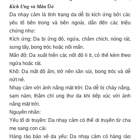
𝑲𝒊́𝒄𝒉 𝑼̛́𝒏𝒈 𝒗𝒂̀ 𝑴𝒂̂̉𝒏 Đ𝒐̉
Da nhạy cảm là tình trạng da dễ bị kích ứng bởi các
yếu tố bên trong và bên ngoài, dẫn đến các triệu
chứng như:
Kích ứng: Da bị ửng đỏ, ngứa, châm chích, nóng rát,
sưng tấy, bong tróc hoặc nổi mẩn.
Mẩn đỏ: Da xuất hiện các nốt đỏ li ti, có thể kèm theo
ngứa hoặc rát.
Khô: Da mất độ ẩm, trở nên sần sùi, bong tróc và dễ
nứt nẻ.
Nhạy cảm với ánh nắng mặt trời: Da dễ bị cháy nắng,
sạm nám, thậm chí ung thư da khi tiếp xúc với ánh
nắng mặt trời.
Nguyên nhân:
Yếu tố di truyền: Da nhạy cảm có thể di truyền từ cha
mẹ sang con cái.
Hàng rào bảo vệ da yếu: Da nhạy cảm có hàng rào