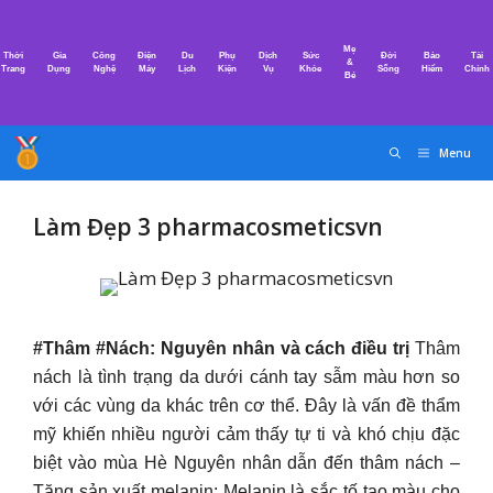
Chuyển
đến
Mẹ
Thời
Gia
Công
Điện
Du
Phụ
Dịch
Sức
Đời
Bảo
Tài
nội
&
Trang
Dụng
Nghệ
Máy
Lịch
Kiện
Vụ
Khỏe
Sống
Hiểm
Chính
Bé
dung
Menu
Làm Đẹp 3 pharmacosmeticsvn
#Thâm #Nách: Nguyên nhân và cách điều trị
Thâm
nách là tình trạng da dưới cánh tay sẫm màu hơn so
với các vùng da khác trên cơ thể. Đây là vấn đề thẩm
mỹ khiến nhiều người cảm thấy tự ti và khó chịu đặc
biệt vào mùa Hè Nguyên nhân dẫn đến thâm nách –
Tăng sản xuất melanin: Melanin là sắc tố tạo màu cho