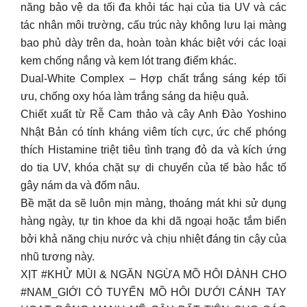
năng bảo vệ da tối đa khỏi tác hại của tia UV và các
tác nhân môi trường, cấu trúc này không lưu lại màng
bao phủ dày trên da, hoàn toàn khác biệt với các loại
kem chống nắng và kem lót trang điểm khác.
Dual-White Complex – Hợp chất trắng sáng kép tối
ưu, chống oxy hóa làm trắng sáng da hiệu quả.
Chiết xuất từ Rễ Cam thảo và cây Anh Đào Yoshino
Nhật Bản có tính kháng viêm tích cực, ức chế phóng
thích Histamine triệt tiêu tình trạng đỏ da và kích ứng
do tia UV, khóa chặt sự di chuyển của tế bào hắc tố
gây nám da và đốm nâu.
Bề mặt da sẽ luôn mịn màng, thoáng mát khi sử dụng
hàng ngày, tự tin khoe da khi dã ngoại hoặc tắm biển
bởi khả năng chịu nước và chịu nhiệt đáng tin cậy của
nhũ tương này.
XỊT #KHỬ MÙI & NGĂN NGỪA MỒ HÔI DÀNH CHO
#NAM_GIỚI CÓ TUYẾN MỒ HÔI DƯỚI CÁNH TAY