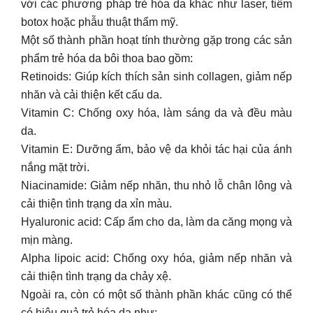
với các phương pháp trẻ hóa da khác như laser, tiêm
botox hoặc phẫu thuật thẩm mỹ.
Một số thành phần hoạt tính thường gặp trong các sản
phẩm trẻ hóa da bôi thoa bao gồm:
Retinoids: Giúp kích thích sản sinh collagen, giảm nếp
nhăn và cải thiện kết cấu da.
Vitamin C: Chống oxy hóa, làm sáng da và đều màu
da.
Vitamin E: Dưỡng ẩm, bảo vệ da khỏi tác hại của ánh
nắng mặt trời.
Niacinamide: Giảm nếp nhăn, thu nhỏ lỗ chân lông và
cải thiện tình trạng da xỉn màu.
Hyaluronic acid: Cấp ẩm cho da, làm da căng mọng và
mịn màng.
Alpha lipoic acid: Chống oxy hóa, giảm nếp nhăn và
cải thiện tình trạng da chảy xệ.
Ngoài ra, còn có một số thành phần khác cũng có thể
có hiệu quả trẻ hóa da như: