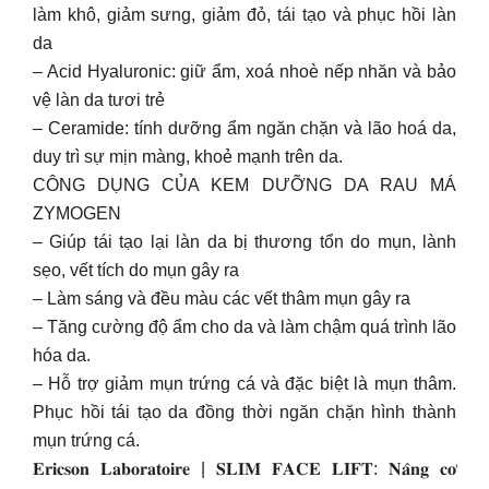
làm khô, giảm sưng, giảm đỏ, tái tạo và phục hồi làn
da
– Acid Hyaluronic: giữ ẩm, xoá nhoè nếp nhăn và bảo
vệ làn da tươi trẻ
– Ceramide: tính dưỡng ẩm ngăn chặn và lão hoá da,
duy trì sự mịn màng, khoẻ mạnh trên da.
CÔNG DỤNG CỦA KEM DƯỠNG DA RAU MÁ
ZYMOGEN
– Giúp tái tạo lại làn da bị thương tổn do mụn, lành
sẹo, vết tích do mụn gây ra
– Làm sáng và đều màu các vết thâm mụn gây ra
– Tăng cường độ ẩm cho da và làm chậm quá trình lão
hóa da.
– Hỗ trợ giảm mụn trứng cá và đặc biệt là mụn thâm.
Phục hồi tái tạo da đồng thời ngăn chặn hình thành
mụn trứng cá.
𝐄𝐫𝐢𝐜𝐬𝐨𝐧 𝐋𝐚𝐛𝐨𝐫𝐚𝐭𝐨𝐢𝐫𝐞 | 𝐒𝐋𝐈𝐌 𝐅𝐀𝐂𝐄 𝐋𝐈𝐅𝐓: 𝐍𝐚̂𝐧𝐠 𝐜𝐨̛