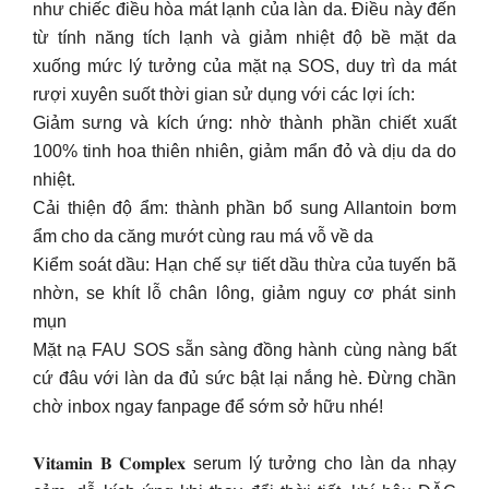
như chiếc điều hòa mát lạnh của làn da. Điều này đến
từ tính năng tích lạnh và giảm nhiệt độ bề mặt da
xuống mức lý tưởng của mặt nạ SOS, duy trì da mát
rượi xuyên suốt thời gian sử dụng với các lợi ích:
Giảm sưng và kích ứng: nhờ thành phần chiết xuất
100% tinh hoa thiên nhiên, giảm mẩn đỏ và dịu da do
nhiệt.
Cải thiện độ ẩm: thành phần bổ sung Allantoin bơm
ẩm cho da căng mướt cùng rau má vỗ về da
Kiểm soát dầu: Hạn chế sự tiết dầu thừa của tuyến bã
nhờn, se khít lỗ chân lông, giảm nguy cơ phát sinh
mụn
Mặt nạ FAU SOS sẵn sàng đồng hành cùng nàng bất
cứ đâu với làn da đủ sức bật lại nắng hè. Đừng chần
chờ inbox ngay fanpage để sớm sở hữu nhé!
𝐕𝐢𝐭𝐚𝐦𝐢𝐧 𝐁 𝐂𝐨𝐦𝐩𝐥𝐞𝐱 serum lý tưởng cho làn da nhạy