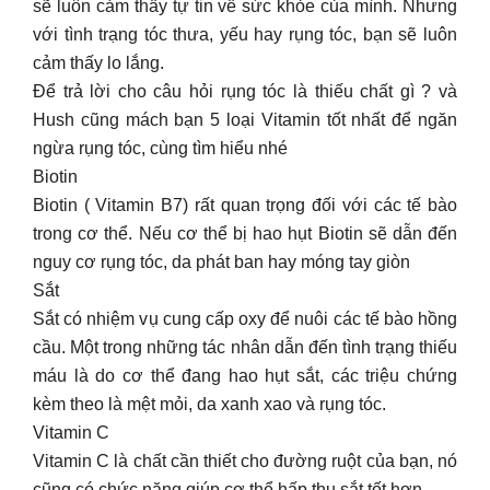
sẽ luôn cảm thấy tự tin về sức khỏe của mình. Nhưng
với tình trạng tóc thưa, yếu hay rụng tóc, bạn sẽ luôn
cảm thấy lo lắng.
Để trả lời cho câu hỏi rụng tóc là thiếu chất gì ? và
Hush cũng mách bạn 5 loại Vitamin tốt nhất để ngăn
ngừa rụng tóc, cùng tìm hiểu nhé
Biotin
Biotin ( Vitamin B7) rất quan trọng đối với các tế bào
trong cơ thể. Nếu cơ thể bị hao hụt Biotin sẽ dẫn đến
nguy cơ rụng tóc, da phát ban hay móng tay giòn
Sắt
Sắt có nhiệm vụ cung cấp oxy để nuôi các tế bào hồng
cầu. Một trong những tác nhân dẫn đến tình trạng thiếu
máu là do cơ thể đang hao hụt sắt, các triệu chứng
kèm theo là mệt mỏi, da xanh xao và rụng tóc.
Vitamin C
Vitamin C là chất cần thiết cho đường ruột của bạn, nó
cũng có chức năng giúp cơ thể hấp thụ sắt tốt hơn