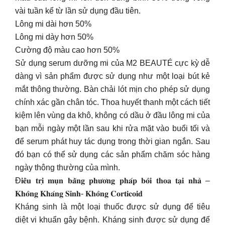
vài tuần kể từ lần sử dụng đầu tiên.
Lông mi dài hơn 50%
Lông mi dày hơn 50%
Cường độ màu cao hơn 50%
Sử dụng serum dưỡng mi của M2 BEAUTÉ cực kỳ dễ
dàng vì sản phẩm được sử dụng như một loại bút kẻ
mắt thông thường. Bàn chải lót mịn cho phép sử dụng
chính xác gần chân tóc. Thoa huyết thanh một cách tiết
kiệm lên vùng da khô, không có dầu ở đầu lông mi của
bạn mỗi ngày một lần sau khi rửa mặt vào buổi tối và
để serum phát huy tác dụng trong thời gian ngắn. Sau
đó bạn có thể sử dụng các sản phẩm chăm sóc hàng
ngày thông thường của mình.
Đ𝐢𝐞̂̀𝐮 𝐭𝐫𝐢̣ 𝐦𝐮̣𝐧 𝐛𝐚̆̀𝐧𝐠 𝐩𝐡𝐮̛𝐨̛𝐧𝐠 𝐩𝐡𝐚́𝐩 𝐛𝐨̂𝐢 𝐭𝐡𝐨𝐚 𝐭𝐚̣𝐢 𝐧𝐡𝐚̀ –
𝐊𝐡𝐨̂𝐧𝐠 𝐊𝐡𝐚́𝐧𝐠 𝐒𝐢𝐧𝐡- 𝐊𝐡𝐨̂𝐧𝐠 𝐂𝐨𝐫𝐭𝐢𝐜𝐨𝐢𝐝
Kháng sinh là một loại thuốc được sử dụng để tiêu
diệt vi khuẩn gây bệnh. Kháng sinh được sử dụng để