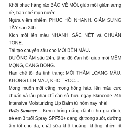
Khôi phục hàng rào BẢO VỆ MÔI, giúp môi giảm sưng
nề, hạn chế mụn nước.
Ngừa viêm nhiễm, PHỤC HỒI NHANH, GIẢM SƯNG
TẤY sau 24h.
Kích môi lên màu NHANH, SẮC NÉT và CHUẨN
TONE.
Tái tạo chuyên sâu cho MÔI BỀN MÀU.
DƯỠNG ẨM sâu 24h, tăng độ đàn hồi giúp môi MỀM
MỌNG, CĂNG BÓNG.
Hạn chế tối đa tình trạng: MÔI THÂM LOANG MÀU,
KHÔNG LÊN MÀU, KHÔ TRÓC…
Mong muốn môi căng mọng hồng hào, lên màu cực
chuẩn và lâu phai chỉ cần sở hữu ngay Skincode 24h
Intensive Moisturizing Lip Balm từ hôm nay nhé!
𝑯𝒆𝒍𝒍𝒐 𝑺𝒖𝒎𝒎𝒆𝒓 – Kem chống nắng dành cho gia đình,
trẻ em 3 tuổi Spray SPF50+ dạng xịt trong suốt, dưỡng
ẩm tốt cho da, chất sữa khô thoáng, không nhờn rít