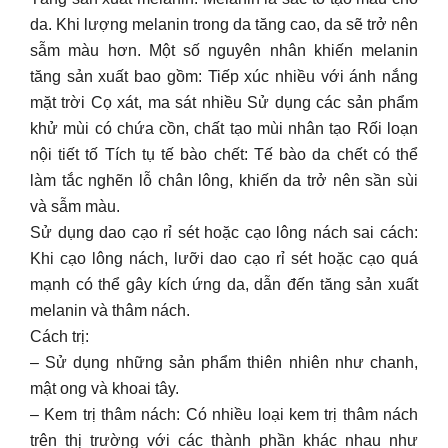
da. Khi lượng melanin trong da tăng cao, da sẽ trở nên
sẫm màu hơn. Một số nguyên nhân khiến melanin
tăng sản xuất bao gồm: Tiếp xúc nhiều với ánh nắng
mặt trời Cọ xát, ma sát nhiều Sử dụng các sản phẩm
khử mùi có chứa cồn, chất tạo mùi nhân tạo Rối loạn
nội tiết tố Tích tụ tế bào chết: Tế bào da chết có thể
làm tắc nghẽn lỗ chân lông, khiến da trở nên sần sùi
và sẫm màu.
Sử dụng dao cạo rỉ sét hoặc cạo lông nách sai cách:
Khi cạo lông nách, lưỡi dao cạo rỉ sét hoặc cạo quá
mạnh có thể gây kích ứng da, dẫn đến tăng sản xuất
melanin và thâm nách.
Cách trị:
– Sử dụng những sản phẩm thiên nhiên như chanh,
mật ong và khoai tây.
– Kem trị thâm nách: Có nhiều loại kem trị thâm nách
trên thị trường với các thành phần khác nhau như