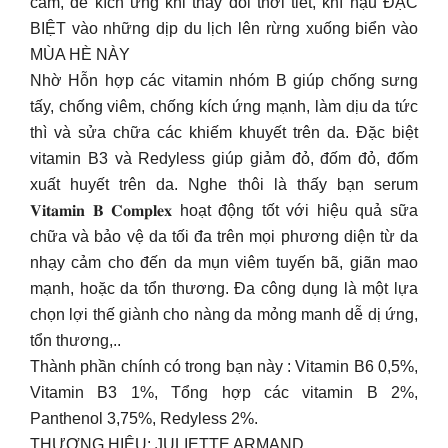
cảm, dễ kích ứng khi thay đổi thời tiết, khí hậu ĐẶC
BIỆT vào những dịp du lịch lên rừng xuống biển vào
MÙA HÈ NÀY
Nhờ Hỗn hợp các vitamin nhóm B giúp chống sưng
tấy, chống viêm, chống kích ứng mạnh, làm dịu da tức
thì và sửa chữa các khiếm khuyết trên da. Đặc biệt
vitamin B3 và Redyless giúp giảm đỏ, đốm đỏ, đốm
xuất huyết trên da. Nghe thôi là thấy bạn serum
𝐕𝐢𝐭𝐚𝐦𝐢𝐧 𝐁 𝐂𝐨𝐦𝐩𝐥𝐞𝐱 hoạt động tốt với hiệu quả sữa
chữa và bảo vệ da tối đa trên mọi phương diện từ da
nhạy cảm cho đến da mụn viêm tuyến bã, giãn mao
mạnh, hoặc da tổn thương. Đa công dụng là một lựa
chọn lợi thế giành cho nàng da mỏng manh dễ dị ứng,
tổn thương,..
Thành phần chính có trong bạn này : Vitamin B6 0,5%,
Vitamin B3 1%, Tổng hợp các vitamin B 2%,
Panthenol 3,75%, Redyless 2%.
THƯƠNG HIỆU: JULIETTE ARMAND