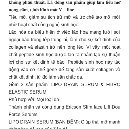
𝐤𝐡𝐨̂𝐧𝐠 𝐩𝐡𝐚̂̃𝐮 𝐭𝐡𝐮𝐚̣̂𝐭. 𝐋𝐚̀ 𝐝𝐨̀𝐧𝐠 𝐬𝐚̉𝐧 𝐩𝐡𝐚̂̉𝐦 𝐠𝐢𝐮́𝐩 𝐥𝐚̀𝐦 𝐭𝐢𝐞̂𝐮 𝐦𝐨̛̃
𝐧𝐨̣𝐧𝐠 𝐜𝐚̆̀𝐦, đ𝐢̣𝐧𝐡 𝐡𝐢̀𝐧𝐡 𝐦𝐚̣̆𝐭 𝐕 – 𝐥𝐢𝐧𝐞.
Tiêu mỡ, giảm sự tích trữ mỡ và ức chế tạo mỡ mới
nhờ hoạt chất công nghệ sinh học.
Lão hóa da biểu hiện ở việc lão hóa mạng lưới sợi
ngoại bào trong lớp trung bì, làm cho sự kết dính của
collagen và elastin trở nên lỏng lẻo. Vì vậy, một hoạt
chất peptide sinh học được tạo ra nhằm tạo sự thuận
lợi cho sự kết dính tế bào. Peptide sinh học này tác
động vào cơ chế gene để tăng sản xuất collagen và
chất kết dính, từ đó làm săn chắc da.
Gồm 2 sản phẩm: LIPO DRAIN SERUM & FIBRO
ELASTIC SERUM
Phù hợp với: Mọi loại da
Thành phần và công dụng Ericson Slim face Lift Dou
Force Serums:
LIPO DRAIN SERUM (BAN ĐÊM): Giúp thải mỡ mạnh