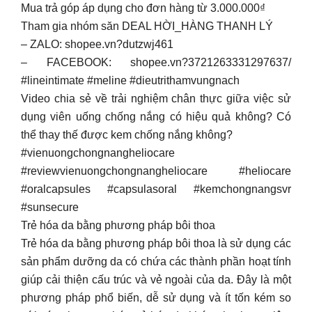
Mua trả góp áp dụng cho đơn hàng từ 3.000.000₫
Tham gia nhóm săn DEAL HỜI_HÀNG THANH LÝ
– ZALO: shopee.vn?dutzwj461
– FACEBOOK: shopee.vn?3721263331297637/
#lineintimate #meline #dieutrithamvungnach
Video chia sẻ về trải nghiệm chân thực giữa việc sử
dụng viên uống chống nắng có hiệu quả không? Có
thể thay thế được kem chống nắng không?
#vienuongchongnangheliocare
#reviewvienuongchongnangheliocare #heliocare
#oralcapsules #capsulasoral #kemchongnangsvr
#sunsecure
Trẻ hóa da bằng phương pháp bôi thoa
Trẻ hóa da bằng phương pháp bôi thoa là sử dụng các
sản phẩm dưỡng da có chứa các thành phần hoạt tính
giúp cải thiện cấu trúc và vẻ ngoài của da. Đây là một
phương pháp phổ biến, dễ sử dụng và ít tốn kém so