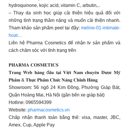
hydroquinone, kojic acid, vitamin C, arbutin,..
– Thay da sinh học giúp cải thiện hiệu quả đối với
những tình trạng thâm nặng và muốn cải thiện nhanh.
Tham khảo sản phẩm peel tại đây:
meline-01-intimate-
hoat…
Liên hệ Pharma Cosmetics để nhận tv sản phẩm và
cách chăm sóc với tình trạng trên
𝐏𝐇𝐀𝐑𝐌𝐀 𝐂𝐎𝐒𝐌𝐄𝐓𝐈𝐂𝐒
𝐓𝐫𝐚𝐧𝐠 𝐖𝐞𝐛 𝐡𝐚̀𝐧𝐠 đ𝐚̂̀𝐮 𝐭𝐚̣𝐢 𝐕𝐢𝐞̣̂𝐭 𝐍𝐚𝐦 𝐜𝐡𝐮𝐲𝐞̂𝐧 𝐃𝐮̛𝐨̛̣𝐜 𝐌𝐲̃
𝐏𝐡𝐚̂̉𝐦 & 𝐓𝐡𝐮̛̣𝐜 𝐏𝐡𝐚̂̉𝐦 𝐂𝐡𝐮̛́𝐜 𝐍𝐚̆𝐧𝐠 𝐂𝐡𝐢́𝐧𝐡 𝐇𝐚̃𝐧𝐠
Showroom: 56 ngõ 24 Kim Đồng, Phường Giáp Bát,
Quận Hoàng Mai, Hà Nội (gần bến xe giáp bát)
Hotline: 0965594399
Website:
pharmacosmetics.vn
Chấp nhận thanh toán bằng thẻ: visa, master, JBC,
Amex, Cup, Apple Pay