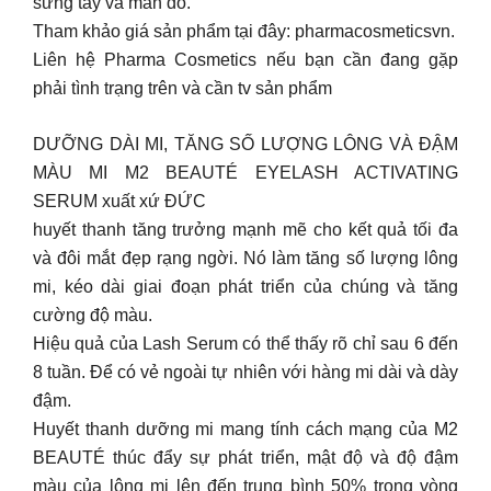
sưng tấy và mẩn đỏ.
Tham khảo giá sản phẩm tại đây: pharmacosmeticsvn.
Liên hệ Pharma Cosmetics nếu bạn cần đang gặp
phải tình trạng trên và cần tv sản phẩm
DƯỠNG DÀI MI, TĂNG SỐ LƯỢNG LÔNG VÀ ĐẬM
MÀU MI M2 BEAUTÉ EYELASH ACTIVATING
SERUM xuất xứ ĐỨC
huyết thanh tăng trưởng mạnh mẽ cho kết quả tối đa
và đôi mắt đẹp rạng ngời. Nó làm tăng số lượng lông
mi, kéo dài giai đoạn phát triển của chúng và tăng
cường độ màu.
Hiệu quả của Lash Serum có thể thấy rõ chỉ sau 6 đến
8 tuần. Để có vẻ ngoài tự nhiên với hàng mi dài và dày
đậm.
Huyết thanh dưỡng mi mang tính cách mạng của M2
BEAUTÉ thúc đẩy sự phát triển, mật độ và độ đậm
màu của lông mi lên đến trung bình 50% trong vòng