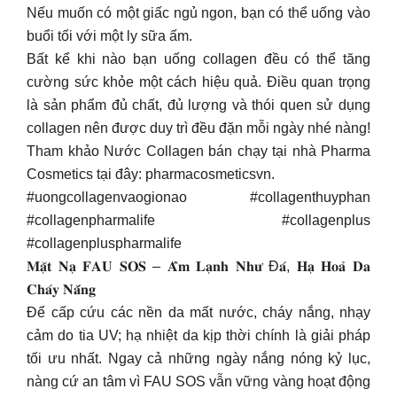
Nếu muốn có một giấc ngủ ngon, bạn có thể uống vào
buổi tối với một ly sữa ấm.
Bất kể khi nào bạn uống collagen đều có thể tăng
cường sức khỏe một cách hiệu quả. Điều quan trọng
là sản phẩm đủ chất, đủ lượng và thói quen sử dụng
collagen nên được duy trì đều đặn mỗi ngày nhé nàng!
Tham khảo Nước Collagen bán chạy tại nhà Pharma
Cosmetics tại đây: pharmacosmeticsvn.
#uongcollagenvaogionao #collagenthuyphan
#collagenpharmalife #collagenplus
#collagenpluspharmalife
𝐌𝐚̣̆𝐭 𝐍𝐚̣ 𝐅𝐀𝐔 𝐒𝐎𝐒 – 𝐀̂̉𝐦 𝐋𝐚̣𝐧𝐡 𝐍𝐡𝐮̛ Đ𝐚́, 𝐇𝐚̣ 𝐇𝐨𝐚̉ 𝐃𝐚
𝐂𝐡𝐚́𝐲 𝐍𝐚̆́𝐧𝐠
Để cấp cứu các nền da mất nước, cháy nắng, nhạy
cảm do tia UV; hạ nhiệt da kịp thời chính là giải pháp
tối ưu nhất. Ngay cả những ngày nắng nóng kỷ lục,
nàng cứ an tâm vì FAU SOS vẫn vững vàng hoạt động