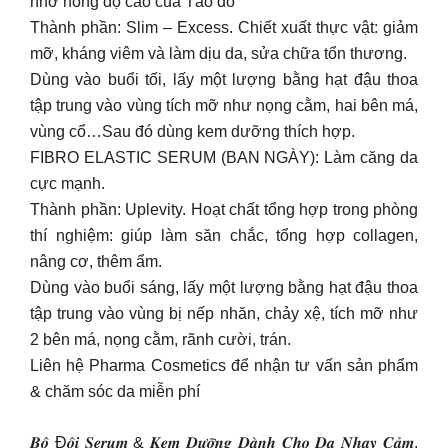
nhờ nồng độ cao của Tảo đỏ
Thành phần: Slim – Excess. Chiết xuất thực vật: giảm
mỡ, kháng viêm và làm dịu da, sửa chữa tổn thương.
Dùng vào buổi tối, lấy một lượng bằng hạt đậu thoa
tập trung vào vùng tích mỡ như nọng cằm, hai bên má,
vùng cổ…Sau đó dùng kem dưỡng thích hợp.
FIBRO ELASTIC SERUM (BAN NGÀY): Làm căng da
cực mạnh.
Thành phần: Uplevity. Hoạt chất tổng hợp trong phòng
thí nghiệm: giúp làm săn chắc, tổng hợp collagen,
nâng cơ, thêm ẩm.
Dùng vào buổi sáng, lấy một lượng bằng hạt đậu thoa
tập trung vào vùng bị nếp nhăn, chảy xệ, tích mỡ như
2 bên má, nọng cằm, rãnh cười, trán.
Liên hệ Pharma Cosmetics để nhận tư vấn sản phẩm
& chăm sóc da miễn phí
𝑩𝒐̣̂ Đ𝒐̂𝒊 𝑺𝒆𝒓𝒖𝒎 & 𝑲𝒆𝒎 𝑫𝒖̛𝒐̛̃𝒏𝒈 𝑫𝒂̀𝒏𝒉 𝑪𝒉𝒐 𝑫𝒂 𝑵𝒉𝒂̣𝒚 𝑪𝒂̉𝒎,