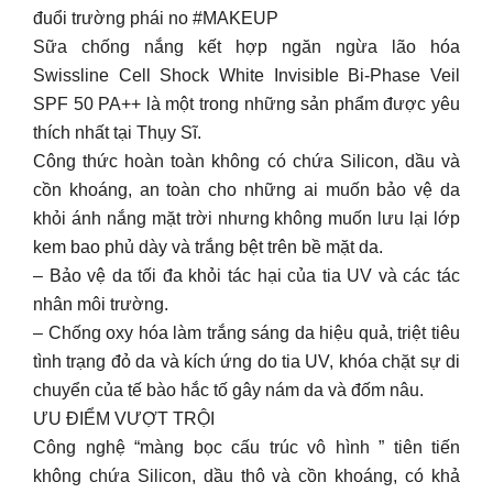
đuổi trường phái no #MAKEUP
Sữa chống nắng kết hợp ngăn ngừa lão hóa
Swissline Cell Shock White Invisible Bi-Phase Veil
SPF 50 PA++ là một trong những sản phẩm được yêu
thích nhất tại Thụy Sĩ.
Công thức hoàn toàn không có chứa Silicon, dầu và
cồn khoáng, an toàn cho những ai muốn bảo vệ da
khỏi ánh nắng mặt trời nhưng không muốn lưu lại lớp
kem bao phủ dày và trắng bệt trên bề mặt da.
– Bảo vệ da tối đa khỏi tác hại của tia UV và các tác
nhân môi trường.
– Chống oxy hóa làm trắng sáng da hiệu quả, triệt tiêu
tình trạng đỏ da và kích ứng do tia UV, khóa chặt sự di
chuyển của tế bào hắc tố gây nám da và đốm nâu.
ƯU ĐIỂM VƯỢT TRỘI
Công nghệ “màng bọc cấu trúc vô hình ” tiên tiến
không chứa Silicon, dầu thô và cồn khoáng, có khả