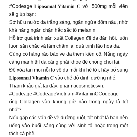
#Codeage 𝐋𝐢𝐩𝐨𝐬𝐨𝐦𝐚𝐥 𝐕𝐢𝐭𝐚𝐦𝐢𝐧 𝐂 với 500mg mỗi viên
sẽ giúp bạn:
Sở hữu nước da trắng sáng, ngăn ngừa đốm nâu, nhờ
khả năng ngăn chặn hắc sắc tố melanin.
Hỗ trợ quá trình sản xuất Collagen để da đàn hồi, luôn
luôn săn chắc và làm chậm lại quá trình lão hóa da.
Củng cố hàng rào bảo vệ da thêm kiên cố. Nắng ngày
càng mạnh thì da càng phải khỏe để chống chọi lại.
Để xóa tan mọi nỗi lo về da mỗi khi hè tới, hãy bổ sung
𝐋𝐢𝐩𝐨𝐬𝐨𝐦𝐚𝐥 𝐕𝐢𝐭𝐚𝐦𝐢𝐧 𝐂 vào chế độ dinh dưỡng nhé.
Tham khảo giá tại đây: pharmacosmeticsvn.
#Codeage #CodeageVietnam #VitaminCCodeage
ống Collagen vào khung giờ nào trong ngày là tốt
nhất?
Nếu gặp các vấn đề về đường ruột, tốt nhất là bạn nên
uống vào buổi sáng cùng với sinh tố hoặc trong một
tách cà phê.