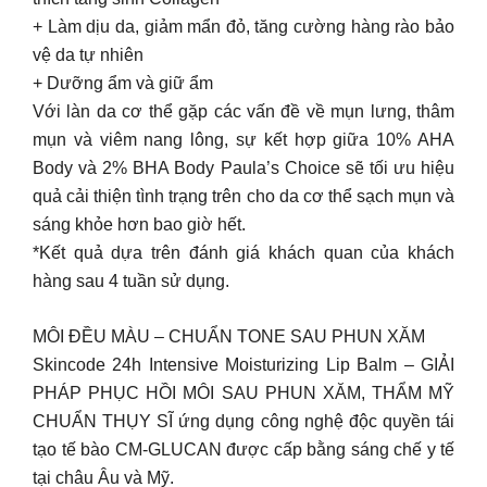
+ Làm dịu da, giảm mẩn đỏ, tăng cường hàng rào bảo
vệ da tự nhiên
+ Dưỡng ẩm và giữ ẩm
Với làn da cơ thể gặp các vấn đề về mụn lưng, thâm
mụn và viêm nang lông, sự kết hợp giữa 10% AHA
Body và 2% BHA Body Paula’s Choice sẽ tối ưu hiệu
quả cải thiện tình trạng trên cho da cơ thể sạch mụn và
sáng khỏe hơn bao giờ hết.
*Kết quả dựa trên đánh giá khách quan của khách
hàng sau 4 tuần sử dụng.
MÔI ĐỀU MÀU – CHUẨN TONE SAU PHUN XĂM
Skincode 24h Intensive Moisturizing Lip Balm – GIẢI
PHÁP PHỤC HỒI MÔI SAU PHUN XĂM, THẨM MỸ
CHUẨN THỤY SĨ ứng dụng công nghệ độc quyền tái
tạo tế bào CM-GLUCAN được cấp bằng sáng chế y tế
tại châu Âu và Mỹ.