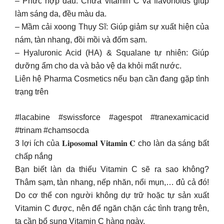
– Phức hợp dâu: Chứa vitamin C và flavonoids giúp
làm sáng da, đều màu da.
– Mầm cải xoong Thụy Sĩ: Giúp giảm sự xuất hiện của
nám, tàn nhang, đồi mồi và đốm sạm.
– Hyaluronic Acid (HA) & Squalane tự nhiên: Giúp
dưỡng ẩm cho da và bảo vệ da khỏi mất nước.
Liên hệ Pharma Cosmetics nếu bạn cần đang gặp tình
trạng trên
#lacabine #swissforce #agespot #tranexamicacid
#trinam #chamsocda
3 lợi ích của 𝐋𝐢𝐩𝐨𝐬𝐨𝐦𝐚𝐥 𝐕𝐢𝐭𝐚𝐦𝐢𝐧 𝐂 cho làn da sáng bất
chấp nắng
Bạn biết làn da thiếu Vitamin C sẽ ra sao không?
Thâm sạm, tàn nhang, nếp nhăn, nổi mụn,… đủ cả đó!
Do cơ thể con người không dự trữ hoặc tự sản xuất
Vitamin C được, nên để ngăn chặn các tình trạng trên,
ta cần bổ sung Vitamin C hàng ngày.