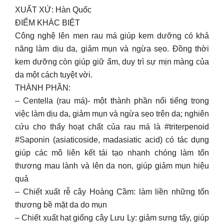
XUẤT XỨ: Hàn Quốc
ĐIỂM KHÁC BIỆT
Công nghệ lên men rau má giúp kem dưỡng có khả
năng làm dịu da, giảm mụn và ngừa sẹo. Đồng thời
kem dưỡng còn giúp giữ ẩm, duy trì sự mịn màng của
da một cách tuyệt vời.
THÀNH PHẦN:
– Centella (rau má)- một thành phần nổi tiếng trong
việc làm dịu da, giảm mụn và ngừa sẹo trên da; nghiên
cứu cho thấy hoạt chất của rau má là #triterpenoid
#Saponin (asiaticoside, madasiatic acid) có tác dụng
giúp các mô liên kết tái tạo nhanh chóng làm tổn
thương mau lành và lên da non, giúp giảm mụn hiệu
quả
– Chiết xuất rễ cây Hoàng Cầm: làm liền những tổn
thương bề mặt da do mụn
– Chiết xuất hạt giống cây Lưu Ly: giảm sưng tấy, giúp