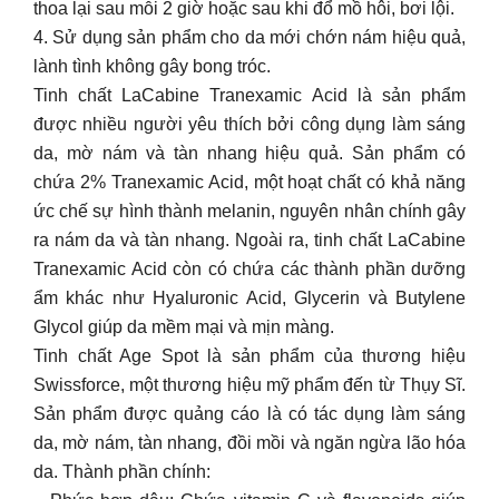
thoa lại sau mỗi 2 giờ hoặc sau khi đổ mồ hôi, bơi lội.
4. Sử dụng sản phẩm cho da mới chớn nám hiệu quả,
lành tình không gây bong tróc.
Tinh chất LaCabine Tranexamic Acid là sản phẩm
được nhiều người yêu thích bởi công dụng làm sáng
da, mờ nám và tàn nhang hiệu quả. Sản phẩm có
chứa 2% Tranexamic Acid, một hoạt chất có khả năng
ức chế sự hình thành melanin, nguyên nhân chính gây
ra nám da và tàn nhang. Ngoài ra, tinh chất LaCabine
Tranexamic Acid còn có chứa các thành phần dưỡng
ẩm khác như Hyaluronic Acid, Glycerin và Butylene
Glycol giúp da mềm mại và mịn màng.
Tinh chất Age Spot là sản phẩm của thương hiệu
Swissforce, một thương hiệu mỹ phẩm đến từ Thụy Sĩ.
Sản phẩm được quảng cáo là có tác dụng làm sáng
da, mờ nám, tàn nhang, đồi mồi và ngăn ngừa lão hóa
da. Thành phần chính: