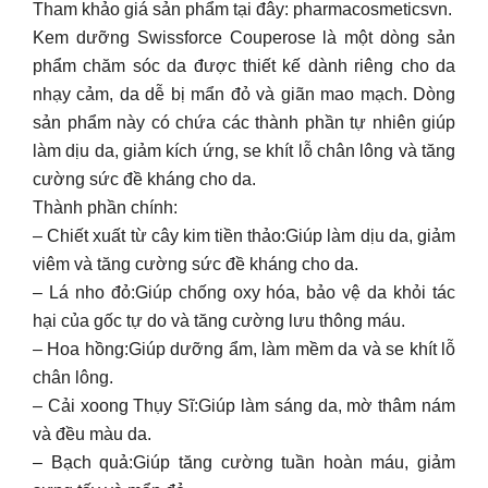
Tham khảo giá sản phẩm tại đây: pharmacosmeticsvn.
Kem dưỡng Swissforce Couperose là một dòng sản
phẩm chăm sóc da được thiết kế dành riêng cho da
nhạy cảm, da dễ bị mẩn đỏ và giãn mao mạch. Dòng
sản phẩm này có chứa các thành phần tự nhiên giúp
làm dịu da, giảm kích ứng, se khít lỗ chân lông và tăng
cường sức đề kháng cho da.
Thành phần chính:
– Chiết xuất từ cây kim tiền thảo:Giúp làm dịu da, giảm
viêm và tăng cường sức đề kháng cho da.
– Lá nho đỏ:Giúp chống oxy hóa, bảo vệ da khỏi tác
hại của gốc tự do và tăng cường lưu thông máu.
– Hoa hồng:Giúp dưỡng ẩm, làm mềm da và se khít lỗ
chân lông.
– Cải xoong Thụy Sĩ:Giúp làm sáng da, mờ thâm nám
và đều màu da.
– Bạch quả:Giúp tăng cường tuần hoàn máu, giảm