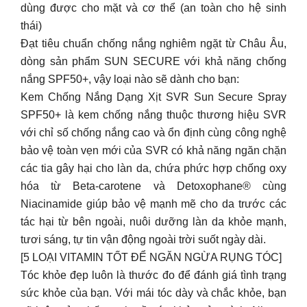
dùng được cho mặt và cơ thể (an toàn cho hệ sinh
thái)
Đạt tiêu chuẩn chống nắng nghiêm ngặt từ Châu Âu,
dòng sản phẩm SUN SECURE với khả năng chống
nắng SPF50+, vậy loại nào sẽ dành cho bạn:
Kem Chống Nắng Dạng Xịt SVR Sun Secure Spray
SPF50+ là kem chống nắng thuộc thương hiệu SVR
với chỉ số chống nắng cao và ổn định cùng công nghệ
bảo vệ toàn vẹn mới của SVR có khả năng ngăn chặn
các tia gây hại cho làn da, chứa phức hợp chống oxy
hóa từ Beta-carotene và Detoxophane® cùng
Niacinamide giúp bảo vệ mạnh mẽ cho da trước các
tác hại từ bên ngoài, nuôi dưỡng làn da khỏe mạnh,
tươi sáng, tự tin vận động ngoài trời suốt ngày dài.
[5 LOẠI VITAMIN TỐT ĐỂ NGĂN NGỪA RỤNG TÓC]
Tóc khỏe đẹp luôn là thước đo để đánh giá tình trạng
sức khỏe của bạn. Với mái tóc dày và chắc khỏe, bạn