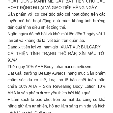
HOẠT ĐỘNG MẠNH MẼ GÂY BẤT TIỆN CHO CÁC
HOẠT ĐỘNG ĐI LẠI VÀ GIAO TIẾP HÀNG NGÀY
Sản phẩm với cơ chế độc đáo chỉ hoạt động trên các
tuyến mồ hôi hoạt động quá mức, không ảnh hưởng
đến quá trình điều nhiệt tổng thể.
Ngăn ngừa đổ mồ hôi và khử mùi lên đến 7 ngày với 1
lần xịt và không để lại vết bẩn trên quần áo.
Dạng xịt tiện lợi với nam giới XUẤT XỨ: BULGARY
CẢI THIỆN TÌNH TRẠNG THÔ RÁP, XỈN MÀU TỚI
91%*
Thử ngay 10% AHA Body: pharmacosmeticsvn.
Đạt Giải thưởng Beauty Awards, hạng mục Sản phẩm
chăm sóc da cơ thể, Loại bỏ tế bào chết toàn thân
chứa 10% AHA – Skin Revealing Body Lotion 10%
AHA là sản phẩm được yêu thích bởi hiệu quả:
+ Làm sạch tế bào chết trên bề mặt da, củng cố khả
năng giữ ẩm tự nhiên, hỗ trợ làm sáng mịn da và kích
thích tăng sinh Collagen