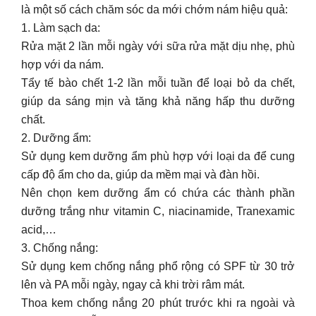
là một số cách chăm sóc da mới chớm nám hiệu quả:
1. Làm sạch da:
Rửa mặt 2 lần mỗi ngày với sữa rửa mặt dịu nhẹ, phù
hợp với da nám.
Tẩy tế bào chết 1-2 lần mỗi tuần để loại bỏ da chết,
giúp da sáng mịn và tăng khả năng hấp thu dưỡng
chất.
2. Dưỡng ẩm:
Sử dụng kem dưỡng ẩm phù hợp với loại da để cung
cấp độ ẩm cho da, giúp da mềm mại và đàn hồi.
Nên chọn kem dưỡng ẩm có chứa các thành phần
dưỡng trắng như vitamin C, niacinamide, Tranexamic
acid,…
3. Chống nắng:
Sử dụng kem chống nắng phổ rộng có SPF từ 30 trở
lên và PA mỗi ngày, ngay cả khi trời râm mát.
Thoa kem chống nắng 20 phút trước khi ra ngoài và