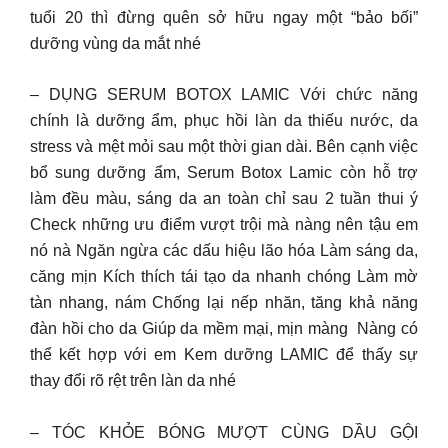
tuổi 20 thì đừng quên sở hữu ngay một “bảo bối”
dưỡng vùng da mắt nhé
– DỤNG SERUM BOTOX LAMIC Với chức năng
chính là dưỡng ẩm, phục hồi làn da thiếu nước, da
stress và mệt mỏi sau một thời gian dài. Bên cạnh việc
bổ sung dưỡng ẩm, Serum Botox Lamic còn hỗ trợ
làm đều màu, sáng da an toàn chỉ sau 2 tuần thui ý
Check những ưu điểm vượt trội mà nàng nên tậu em
nó nà Ngăn ngừa các dấu hiệu lão hóa Làm sáng da,
căng mịn Kích thích tái tạo da nhanh chóng Làm mờ
tàn nhang, nám Chống lại nếp nhăn, tăng khả năng
đàn hồi cho da Giúp da mềm mại, mịn màng ️ Nàng có
thể kết hợp với em Kem dưỡng LAMIC để thấy sự
thay đổi rõ rệt trên làn da nhé ️
– TÓC KHỎE BÓNG MƯỢT CÙNG DẦU GỘI