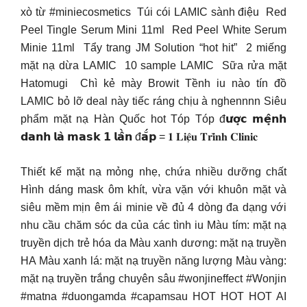
xò từ #miniecosmetics ️ Túi cói LAMIC sành điệu ️ Red
Peel Tingle Serum Mini 11ml ️ Red Peel White Serum
Minie 11ml ️ Tẩy trang JM Solution “hot hit” ️ 2 miếng
mặt nạ dừa LAMIC ️ 10 sample LAMIC ️ Sữa rửa mặt
Hatomugi ️ Chì kẻ mày Browit Tềnh iu nào tín đồ
LAMIC bỏ lỡ deal này tiếc ráng chịu à nghennnn Siêu
phẩm mặt nạ Hàn Quốc hot Tóp Tóp đ𝘂̛𝗼̛̣𝗰 𝗺𝗲̣̂𝗻𝗵
𝗱𝗮𝗻𝗵 𝗹𝗮̀ 𝗺𝗮𝘀𝗸 𝟭 𝗹𝗮̂̀𝗻 đ𝗮̆́𝗽 = 𝟏 𝐋𝐢𝐞̣̂𝐮 𝐓𝐫𝐢̀𝐧𝐡 𝐂𝐥𝐢𝐧𝐢𝐜
Thiết kế mặt nạ mỏng nhẹ, chứa nhiều dưỡng chất
Hình dáng mask ôm khít, vừa vặn với khuôn mặt và
siêu mềm mịn êm ái minie về đủ 4 dòng đa dạng với
nhu cầu chăm sóc da của các tình iu Màu tím: mặt nạ
truyền dịch trẻ hóa da Màu xanh dương: mặt nạ truyền
HA Màu xanh lá: mặt nạ truyền năng lượng Màu vàng:
mặt nạ truyền trắng chuyên sâu #wonjineffect #Wonjin
#matna #duongamda #capamsau HOT HOT HOT AI