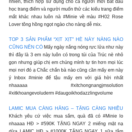
nhiên, thích hợp sử dụng cho cả người mới bắt đầu
học trang điểm và người muốn thử các kiểu trang điểm
mắt khác nhau luôn nà #Minie về màu #H02 Rose
Lover tông hồng ngọt ngào cho nàng dễ mix.
TOP 3 SẢN PHẨM “XỊT XỊT” HÈ NÀY NÀNG NÀO
CŨNG NÊN CÓ
Mấy ngày nắng nóng rực lửa như này
thì đây là 3 em này luôn có trong túi của Trúc nè nhỏ
gọn nhưng giúp chị em chúng mình tự tin hơn mọi lúc
mọi nơi đó ạ Chắc chắn bà nào cũng cần mấy em này
ý Inbox #minie để tậu mấy em với giá hời nhất
nhaaaaa #xitchongnangjmsolution
#xitkhoangevoluderm #daugoikhodazzlingvolume
LAMIC MUA CÀNG HĂNG – TẶNG CÀNG NHIỀU
Khách yêu cứ việc mua sắm, quà đã có #Minie lo
nhaaaa HĐ > #590K TẶNG NGAY 2 miếng mặt nạ
dừa LAMIC HĐ > #1000K TẶNG NGAY 1 sữa tắm