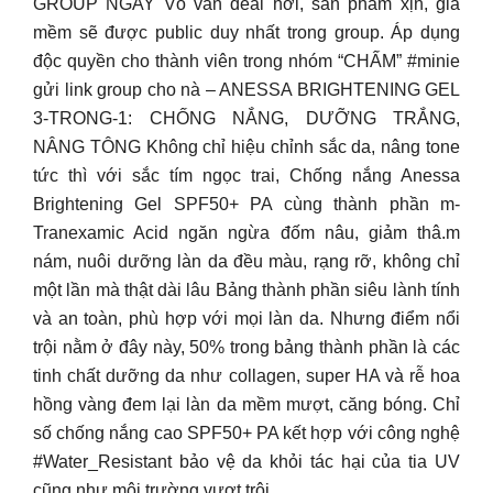
GROUP NGAY Vô vàn deal hời, sản phẩm xịn, giá
mềm sẽ được public duy nhất trong group. Áp dụng
độc quyền cho thành viên trong nhóm “CHẤM” #minie
gửi link group cho nà – ANESSA BRIGHTENING GEL
3-TRONG-1: CHỐNG NẮNG, DƯỠNG TRẮNG,
NÂNG TÔNG Không chỉ hiệu chỉnh sắc da, nâng tone
tức thì với sắc tím ngọc trai, Chống nắng Anessa
Brightening Gel SPF50+ PA cùng thành phần m-
Tranexamic Acid ngăn ngừa đốm nâu, giảm thâ.m
nám, nuôi dưỡng làn da đều màu, rạng rỡ, không chỉ
một lần mà thật dài lâu Bảng thành phần siêu lành tính
và an toàn, phù hợp với mọi làn da. Nhưng điểm nổi
trội nằm ở đây này, 50% trong bảng thành phần là các
tinh chất dưỡng da như collagen, super HA và rễ hoa
hồng vàng đem lại làn da mềm mượt, căng bóng. Chỉ
số chống nắng cao SPF50+ PA kết hợp với công nghệ
#Water_Resistant bảo vệ da khỏi tác hại của tia UV
cũng như môi trường vượt trội.