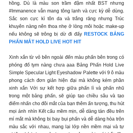
hồng. Dù là màu son trầm đậm nhất BST nhưng
#Immanence vẫn mang tông lạnh và cực kỳ dễ dùng.
Sắc son cực kì tôn da và trắng răng nhưng Trúc
khuyên nàng nên thoa nhẹ ở lòng môi hoặc make-up
nếu không sẽ trông bị dừ đi đấy
RESTOCK BẢNG
PHẤN MẮT HOLD LIVE HOT HIT
Xinh xắn từ vỏ bên ngoài đến màu phấn bên trong có
phóng đổ tym nàng chưa ạaa Bảng Phấn Hold Live
Simple Specular Light Eyeshadow Palette với 9 ô màu
phong cách đơn giản hiện đại mà không kém phần
xinh xắn Với sự kết hợp giữa phấn lì và phấn nhũ
trong một bảng phấn, sẽ giúp tạo chiều sâu và tạo
điểm nhấn cho đôi mắt của bạn thêm ấn tượng, thu hút
mọi ánh nhìn Kết cấu mềm mịn, dễ dàng tán đều trên
mí mắt mà không bị bay bụi phấn và dễ dàng hòa trộn
màu sắc với nhau, mang lại lớp nền mềm mại và tự