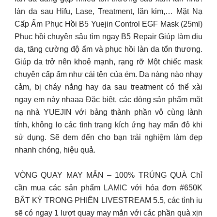
làn da sau Hifu, Lase, Treatment, lăn kim,… Mặt Nạ
Cấp Ẩm Phục Hồi B5 Yuejin Control EGF Mask (25ml)
Phục hồi chuyên sâu tìm ngay B5 Repair Giúp làm dịu
da, tăng cường độ ẩm và phục hồi làn da tổn thương.
Giúp da trở nên khoẻ mạnh, rạng rỡ Một chiếc mask
chuyên cấp ẩm như cái tên của ẻm. Da nàng nào nhạy
cảm, bị cháy nắng hay da sau treatment có thể xài
ngay em này nhaaa Đặc biệt, các dòng sản phẩm mặt
nạ nhà YUEJIN với bảng thành phần vô cùng lành
tính, không lo các tình trạng kích ứng hay mẩn đỏ khi
sử dụng. Sẽ đem đến cho bạn trải nghiệm làm đẹp
nhanh chóng, hiệu quả.
VÒNG QUAY MAY MẮN – 100% TRÚNG QUÀ Chỉ
cần mua các sản phẩm LAMIC với hóa đơn #650K
BẤT KỲ TRONG PHIÊN LIVESTREAM 5.5, các tình iu
sẽ có ngay 1 lượt quay may mắn với các phần quà xịn