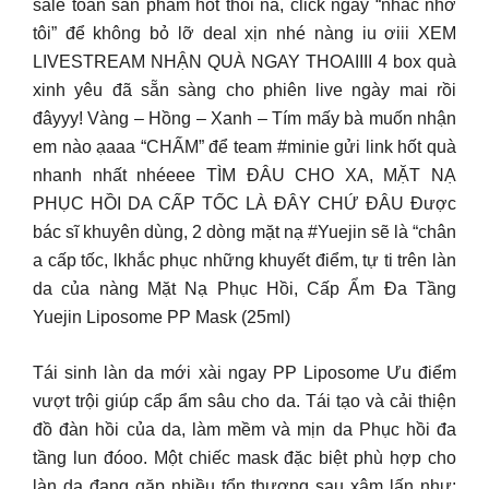
sale toàn sản phẩm hot thôi nà, click ngay “nhắc nhở
tôi” để không bỏ lỡ deal xịn nhé nàng iu ơiii XEM
LIVESTREAM NHẬN QUÀ NGAY THOAIIII 4 box quà
xinh yêu đã sẵn sàng cho phiên live ngày mai rồi
đâyyy! Vàng – Hồng – Xanh – Tím mấy bà muốn nhận
em nào ạaaa “CHẤM” để team #minie gửi link hốt quà
nhanh nhất nhéeee TÌM ĐÂU CHO XA, MẶT NẠ
PHỤC HỒI DA CẤP TỐC LÀ ĐÂY CHỨ ĐÂU Được
bác sĩ khuyên dùng, 2 dòng mặt nạ #Yuejin sẽ là “chân
a cấp tốc, lkhắc phục những khuyết điểm, tự ti trên làn
da của nàng Mặt Nạ Phục Hồi, Cấp Ẩm Đa Tầng
Yuejin Liposome PP Mask (25ml)
Tái sinh làn da mới xài ngay PP Liposome Ưu điểm
vượt trội giúp cẩp ẩm sâu cho da. Tái tạo và cải thiện
đồ đàn hồi của da, làm mềm và mịn da Phục hồi đa
tầng lun đóoo. Một chiếc mask đặc biệt phù hợp cho
làn da đang gặp nhiều tổn thương sau xâm lấn như: