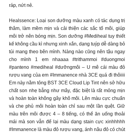
ráp, nứt nẻ.
Healssence: Loại son dưỡng màu xanh có tác dụng trị
thâm, làm mềm mịn và cải thiện các sắc tố môi, giúp
môi trở nên bóng mịn. Son dưỡng #Mediheal tuy thiết
kế không cầu kì nhưng xinh xắn, dạng tuýp dễ dàng bỏ
túi mang theo bên mình. Nàng nào cũng nên tậu ngay
cho mình 1 em nhaaaa #trithammoi #duongmoi
#panteno #mediheal #dưỡngmôi – U mê cái màu đỏ
rượu vang của em #Immanence nhà 3CE quá đi thôiiii
Em này nằm tỏng BST 3CE Cloud Lip Tint nên sở hữu
chất son nhẹ bẫng như mây, đặc biệt là rất mỏng mịn
và hoàn toàn không gây khô môi. Lên màu cực chuẩn
và che phủ môi hoàn toàn chỉ sau một lần quệt. Giữ
màu trên môi được 4 – 8 tiếng, có thể ăn uống thoải
mái mà son vẫn để lại màu dạng stain cực xinhhhhh
#Immanence là màu đỏ rượu vang, ánh nâu đỏ có chút