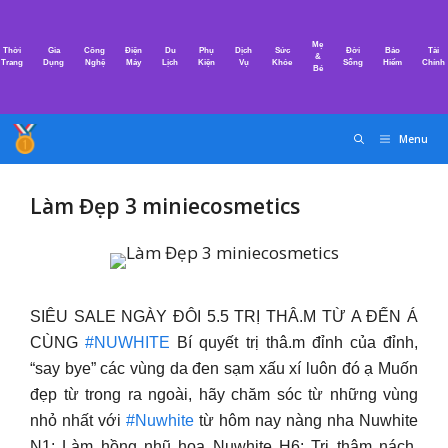
Chuyển
đến
Mẹ
Thời
Gia
Công
Điện
Du
Phụ
Dịch
Sức
Đời
Bảo
Tài
nội
&
Trang
Dụng
Nghệ
Máy
Lịch
Kiện
Vụ
Khỏe
Sống
Hiểm
Chính
Bé
dung
Menu
Làm Đẹp 3 miniecosmetics
SIÊU SALE NGÀY ĐÔI 5.5 TRỊ THÂ.M TỪ A ĐẾN Á
CÙNG
#NUWHITE
Bí quyết trị thâ.m đỉnh của đỉnh,
“say bye” các vùng da đen sạm xấu xí luôn đó ạ Muốn
đẹp từ trong ra ngoài, hãy chăm sóc từ những vùng
nhỏ nhất với
#Nuwhite
từ hôm nay nàng nha Nuwhite
N1: Làm hồng nhũ hoa Nuwhite H6: Trị thâm nách,