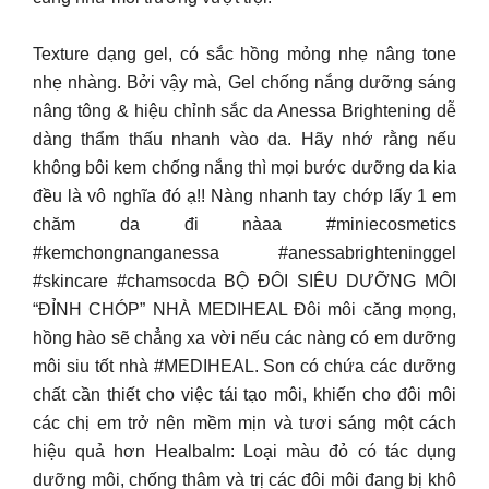
Texture dạng gel, có sắc hồng mỏng nhẹ nâng tone
nhẹ nhàng. Bởi vậy mà, Gel chống nắng dưỡng sáng
nâng tông & hiệu chỉnh sắc da Anessa Brightening dễ
dàng thẩm thấu nhanh vào da. Hãy nhớ rằng nếu
không bôi kem chống nắng thì mọi bước dưỡng da kia
đều là vô nghĩa đó ạ!! Nàng nhanh tay chớp lấy 1 em
chăm da đi nàaa #miniecosmetics
#kemchongnanganessa #anessabrighteninggel
#skincare #chamsocda BỘ ĐÔI SIÊU DƯỠNG MÔI
“ĐỈNH CHÓP” NHÀ MEDIHEAL Đôi môi căng mọng,
hồng hào sẽ chẳng xa vời nếu các nàng có em dưỡng
môi siu tốt nhà #MEDIHEAL. Son có chứa các dưỡng
chất cần thiết cho việc tái tạo môi, khiến cho đôi môi
các chị em trở nên mềm mịn và tươi sáng một cách
hiệu quả hơn Healbalm: Loại màu đỏ có tác dụng
dưỡng môi, chống thâm và trị các đôi môi đang bị khô