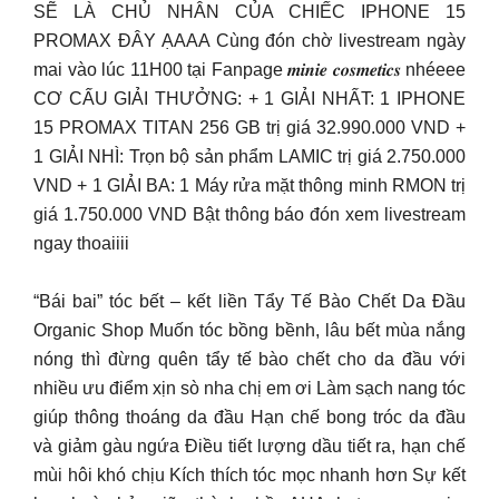
SẼ LÀ CHỦ NHÂN CỦA CHIẾC IPHONE 15
PROMAX ĐÂY ẠAAA Cùng đón chờ livestream ngày
mai vào lúc 11H00 tại Fanpage 𝒎𝒊𝒏𝒊𝒆 𝒄𝒐𝒔𝒎𝒆𝒕𝒊𝒄𝒔 nhéeee
CƠ CẤU GIẢI THƯỞNG: + 1 GIẢI NHẤT: 1 IPHONE
15 PROMAX TITAN 256 GB trị giá 32.990.000 VND +
1 GIẢI NHÌ: Trọn bộ sản phẩm LAMIC trị giá 2.750.000
VND + 1 GIẢI BA: 1 Máy rửa mặt thông minh RMON trị
giá 1.750.000 VND Bật thông báo đón xem livestream
ngay thoaiiii
“Bái bai” tóc bết – kết liền Tẩy Tế Bào Chết Da Đầu
Organic Shop Muốn tóc bồng bềnh, lâu bết mùa nắng
nóng thì đừng quên tẩy tế bào chết cho da đầu với
nhiều ưu điểm xịn sò nha chị em ơi Làm sạch nang tóc
giúp thông thoáng da đầu Hạn chế bong tróc da đầu
và giảm gàu ngứa Điều tiết lượng dầu tiết ra, hạn chế
mùi hôi khó chịu Kích thích tóc mọc nhanh hơn Sự kết