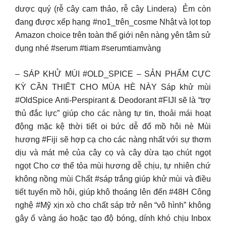
dược quý (rễ cây cam thảo, rễ cây Lindera) ️ Ẻm còn
đang được xếp hạng #no1_trên_cosme Nhật và lọt top
Amazon choice trên toàn thế giới nên nàng yên tâm sử
dụng nhé #serum #tiam #serumtiamvàng
– SÁP KHỬ MÙI #OLD_SPICE – SẢN PHẨM CỰC
KỲ CẦN THIẾT CHO MÙA HÈ NÀY Sáp khử mùi
#OldSpice Anti-Perspirant & Deodorant #FIJI sẽ là “trợ
thủ đắc lực” giúp cho các nàng tự tin, thoải mái hoạt
động mặc kệ thời tiết oi bức dễ đổ mồ hôi nè Mùi
hương #Fiji sẽ hợp cạ cho các nàng nhất với sự thơm
dịu và mát mẻ của cây cọ và cây dừa tạo chút ngọt
ngọt Cho cơ thể tỏa mùi hương dễ chịu, tự nhiên chứ
không nồng mùi Chất #sáp trắng giúp khử mùi và điều
tiết tuyến mồ hôi, giúp khô thoáng lên đến #48H Công
nghệ #Mỹ xịn xò cho chất sáp trở nên “vô hình” không
gây ố vàng áo hoặc tạo độ bóng, dính khó chịu Inbox