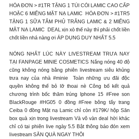
HÓA ĐƠN > #1TR TẶNG 1 TÚI CÓI LAMIC CAO CẤP
HOẶC 6 MIẾNG MẶT NẠ LAMIC ️ HÓA ĐƠN > #1TR5
TẶNG 1 SỮA TẮM PHỦ TRẮNG LAMIC & 2 MIẾNG
MẶT NẠ LAMIC ️ DEAL xịn xò thế này thì phải chốt liền
chốt liền nhá nàng ơi ÁP DỤNG DUY NHẤT 5.5
NÓNG NHẤT LÚC NÀY LIVESTREAM TRƯA NAY
TẠI FANPAGE MINIE COSMETICS Nắng nóng 40 độ
cũng không nóng bằng phiên livestream siêu khủng
trưa nay của nhà #minie ️ Toàn những ưu đãi độc
quyền không thể bỏ lỡ thoai nè Công bố kết quả
chương trình bốc thăm trúng Iphone 15 #Free son
BlackRouge #HG05 0 đồng #Free bông tẩy trang
Ceiba 0 đồng Mặt nạ Lamic chỉ còn #179K/ hộp Săn
box quà xịn trong livestream Và vô vàn deal hời khác
chỉ có tại phiên live ngày 5.5 Bật thông báo đón xem
livestream SĂN QUÀ NGAY THÔI