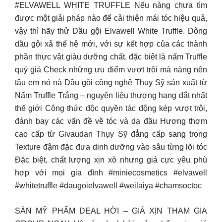
#ELVAWELL WHITE TRUFFLE Nếu nàng chưa tìm
được một giải pháp nào để cải thiện mái tóc hiệu quả,
vậy thì hãy thử Dầu gội Elvawell White Truffle. Dòng
dầu gội xả thế hệ mới, với sự kết hợp của các thành
phần thực vật giàu dưỡng chất, đặc biệt là nấm Truffle
quý giá Check những ưu điểm vượt trội mà nàng nên
tậu em nó nà Dầu gội công nghệ Thụy Sỹ sản xuất từ
Nấm Truffle Trắng – nguyên liệu thượng hạng đắt nhất
thế giới Công thức độc quyền tác động kép vượt trội,
đánh bay các vấn đề về tóc và da đầu Hương thơm
cao cấp từ Givaudan Thụy Sỹ đẳng cấp sang trọng
Texture đậm đặc đưa dinh dưỡng vào sâu từng lõi tóc
Đặc biệt, chất lượng xịn xò nhưng giá cực yêu phù
hợp với mọi gia đình #miniecosmetics #elvawell
#whitetruffle #daugoielvawell #weilaiya #chamsoctoc
SĂN MỸ PHẨM DEAL HỜI – GIÁ XỊN THAM GIA