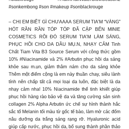
#sonkembong #son #makeup #sonblackrouge
– CHỊ EM BIẾT GÌ CHƯAAAA SERUM TIA’M “VÀNG”
HÓT RẦN RẦN TÓP TÓP ĐÃ CẬP BẾN MINIE
COSMETICS RỒI ĐÓ SERUM TIA’M LÀM SÁNG,
PHỤC HỒI CHO DA DẦU MỤ.N, NHẠY CẢM Tinh
Chất Tiam Vita B3 Source Serum với công thức gồm
10% #Niacinamide và 2% #Arbutin phục hồi da sáng
khỏe sau m.ụn, giảm thâm nám cho da sáng khỏe
Thêm một điểm cộng là em này thuần chay, siêu lành
tính nên chấp tất cả mọi loại da luôn, đặc biệt là da
nhạy cảm nha! 10% Niacinamide thể tinh khiết giúp
phục hồi hàng rào bảo vệ da và tăng cường sản sinh
collagen 2% Alpha Arbutin ức chế sự hình thành hắc
sắc tố Melanin tối màu từ gốc tế bào, làm mờ các đốm
nâu dưỡng da trắng sáng rạng rỡ. Hyaluronic acid
giúp cấp nước, phục hồi da, bổ sung thành phần thảo