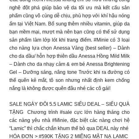
nghệ đột phá giúp bảo vệ da tối ưu mà kết cấu sản
phẩm cũng vô cùng dễ chịu, phù hợp với khí hậu nóng
ẩm tại Việt Nam. Bổ sung thêm nhiều vitamin, giúp da
bạn mềm mại, mượt mà nên bạn cũng có thể sử dụng
sản phẩm làm lớp lót khi trang điểm. #Minie có 3 loại
cho nàng lựa chọn Anessa Vàng (best seller) – Dành
cho da dầu/ hỗn hợp thiên dầu Anessa Hồng Mild Milk
– Dành cho da nhạy cảm & em bé Anessa Brightening
Gel – Dưỡng sáng, nâng tone Trước khi ra đường có
thể quên kẻ mắt, tô son nhưng nhất định kem chống
nắng là không được quên đâu nhé các cô gái!
SALE NGÀY ĐÔI 5.5 LAMIC SIÊU DEAL – SIÊU QUÀ
TẶNG ️ Chương trình #sale cực lớn hàng tháng cho
các nàng yêu nhà #Minie, đặc biệt các nàng chơi hệ
“Lamic” thì chắc chắn khum thể bỏ qua DEAL này nhé ️
HÓA ĐƠN > #590K TẶNG 2 MIẾNG MẶT NẠ LAMIC ️