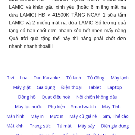
LAMIC và khăn gấu xinh yêu (hoặc 6 miếng mặt nạ
dừa LAMIC) HĐ > #1500K TẶNG NGAY 1 sữa tắm
LAMIC và 2 miếng mặt nạ dừa LAMIC Số lượng quà
tặng có hạn chốt đơn nhanh kẻo hết nhen mấy nàng
Quá trời quà tặng thế này thì nàng phải chốt đơn
nhanh nhanh thoaiiii ️
Tivi
Loa
Dàn Karaoke
Tủ lạnh
Tủ đông
Máy lạnh
Máy giặt
Gia dụng
Điện thoại
Tablet
Laptop
Đồng hồ
Quạt điều hoà
Nồi chiên không dầu
Máy lọc nước
Phụ kiện
Smartwatch
Máy Tính
Màn hình
Máy in
Mực in
Máy cũ giá rẻ
Sim, Thẻ cào
Mắt kính
Trang sức
Tủ mát
Máy sấy
Điện gia dụng