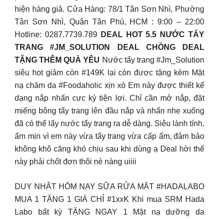
hiện hàng giả. Cửa Hàng: 78/1 Tân Sơn Nhì, Phường
Tân Sơn Nhì, Quận Tân Phú, HCM : 9:00 – 22:00
Hotline: 0287.7739.789
DEAL HOT 5.5 NƯỚC TẨY
TRANG #JM_SOLUTION DEAL CHỒNG DEAL
TẶNG THÊM QUÀ YÊU
Nước tẩy trang #Jm_Solution
siêu hot giảm còn #149K lại còn được tặng kèm Mặt
nạ chăm da #Foodaholic xịn xò Em này được thiết kế
dạng nắp nhấn cực kỳ tiện lợi. Chỉ cần mở nắp, đặt
miếng bông tẩy trang lên đầu nắp và nhấn nhẹ xuống
đã có thể lấy nước tẩy trang ra dễ dàng. Siêu lành tính,
ẩm mịn vì em này vừa tẩy trang vừa cấp ẩm, đảm bảo
không khô căng khó chịu sau khi dùng ạ Deal hời thế
này phải chốt đơn thôi nè nàng uiiii ️
DUY NHẤT HÔM NAY SỮA RỬA MẶT #HADALABO
MUA 1 TẶNG 1 GIÁ CHỈ #1xxK Khi mua SRM Hada
Labo bất kỳ TẶNG NGAY 1 Mặt nạ dưỡng da