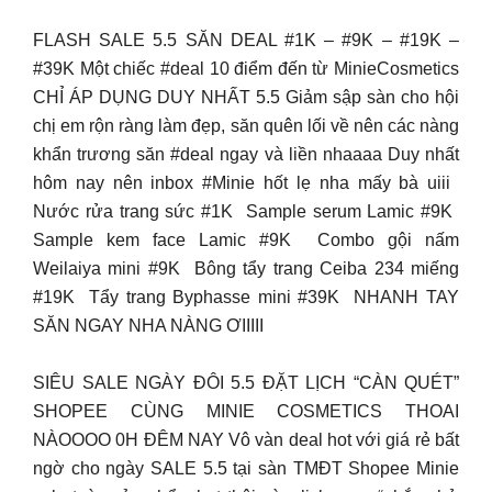
FLASH SALE 5.5 SĂN DEAL #1K – #9K – #19K –
#39K Một chiếc #deal 10 điểm đến từ MinieCosmetics
CHỈ ÁP DỤNG DUY NHẤT 5.5 Giảm sập sàn cho hội
chị em rộn ràng làm đẹp, săn quên lối về nên các nàng
khẩn trương săn #deal ngay và liền nhaaaa Duy nhất
hôm nay nên inbox #Minie hốt lẹ nha mấy bà uiii ️
Nước rửa trang sức #1K ️ Sample serum Lamic #9K ️
Sample kem face Lamic #9K ️ Combo gội nấm
Weilaiya mini #9K ️ Bông tẩy trang Ceiba 234 miếng
#19K ️ Tẩy trang Byphasse mini #39K ️ NHANH TAY
SĂN NGAY NHA NÀNG ƠIIIII
SIÊU SALE NGÀY ĐÔI 5.5 ĐẶT LỊCH “CÀN QUÉT”
SHOPEE CÙNG MINIE COSMETICS THOAI
NÀOOOO 0H ĐÊM NAY Vô vàn deal hot với giá rẻ bất
ngờ cho ngày SALE 5.5 tại sàn TMĐT Shopee Minie