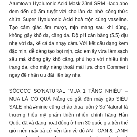
Arumtown Hyaluronic Acid Mask 23ml SRM Hadalabo
đem đến độ ẩm tuyệt vời cho làn da nhờ công thức
chứa Super Hyaluronic Acid hoà trộn cùng vaseline.
Tạo cảm giác ẩm mượt, mịn màng sau khi dùng,
không gây khô da, căng da. Độ pH cân bằng (5.5) dịu
nhẹ với da, kể cả da nhạy cảm. Với kết cấu dạng kem
đặc mịn, dễ dàng tạo bọt mịn, các em ấy vừa làm sạch
sâu mà không gây khô căng, phù hợp với nhiều tình
trạng da, cho mấy nàng thoải mái lựa chọn Comment
ngay để nhận ưu đãi liền tay nha
SỐCCCC SO’NATURAL “MUA 1 TẶNG NHIỀU” –
MUA LÀ CÓ QUÀ Nắng có gắt đến mấy gặp SIÊU
SALE nhà #minie cũng chào thua luôn ý So’Natural là
thương hiệu mỹ phẩm thiên nhiên chính hãng Hàn
Quốc đã và đang hoạt động ở hơn 30 quốc gia trên thế
giới nên mấy bà cứ yên tâm về độ AN TOÀN & LÀNH