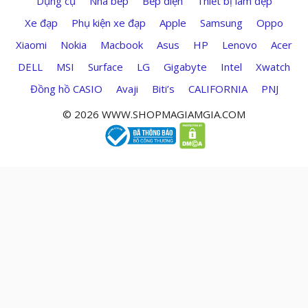
Dụng cụ
Nhà bếp
Bếp điện
Thiết bị làm đẹp
Xe đạp
Phụ kiện xe đạp
Apple
Samsung
Oppo
Xiaomi
Nokia
Macbook
Asus
HP
Lenovo
Acer
DELL
MSI
Surface
LG
Gigabyte
Intel
Xwatch
Đồng hồ CASIO
Avaji
Biti’s
CALIFORNIA
PNJ
© 2026 WWW.SHOPMAGIAMGIA.COM