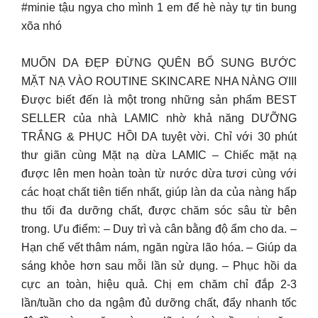
#minie tậu ngya cho mình 1 em để hè này tự tin bung
xõa nhó
MUỐN DA ĐẸP ĐỪNG QUÊN BỔ SUNG BƯỚC
MẶT NẠ VÀO ROUTINE SKINCARE NHA NÀNG ƠIII
Được biết đến là một trong những sản phẩm BEST
SELLER của nhà LAMIC nhờ khả năng DƯỠNG
TRẮNG & PHỤC HỒI DA tuyệt vời. Chỉ với 30 phút
thư giãn cùng Mặt nạ dừa LAMIC – Chiếc mặt nạ
được lên men hoàn toàn từ nước dừa tươi cùng với
các hoạt chất tiên tiến nhất, giúp làn da của nàng hấp
thu tối đa dưỡng chất, được chăm sóc sâu từ bên
trong. Ưu điểm: – Duy trì và cân bằng độ ẩm cho da. –
Hạn chế vết thâm nám, ngăn ngừa lão hóa. – Giúp da
sáng khỏe hơn sau mỗi lần sử dụng. – Phục hồi da
cực an toàn, hiệu quả. Chị em chăm chỉ đắp 2-3
lần/tuần cho da ngậm đủ dưỡng chất, đẩy nhanh tốc