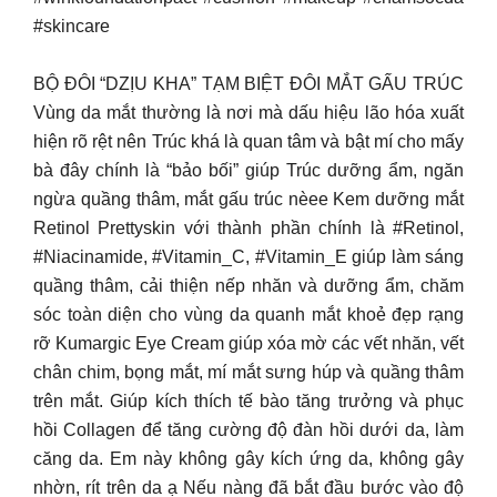
#skincare
BỘ ĐÔI “DZỊU KHA” TẠM BIỆT ĐÔI MẮT GẤU TRÚC
Vùng da mắt thường là nơi mà dấu hiệu lão hóa xuất
hiện rõ rệt nên Trúc khá là quan tâm và bật mí cho mấy
bà đây chính là “bảo bối” giúp Trúc dưỡng ẩm, ngăn
ngừa quầng thâm, mắt gấu trúc nèee Kem dưỡng mắt
Retinol Prettyskin với thành phần chính là #Retinol,
#Niacinamide, #Vitamin_C, #Vitamin_E giúp làm sáng
quầng thâm, cải thiện nếp nhăn và dưỡng ẩm, chăm
sóc toàn diện cho vùng da quanh mắt khoẻ đẹp rạng
rỡ Kumargic Eye Cream giúp xóa mờ các vết nhăn, vết
chân chim, bọng mắt, mí mắt sưng húp và quầng thâm
trên mắt. Giúp kích thích tế bào tăng trưởng và phục
hồi Collagen để tăng cường độ đàn hồi dưới da, làm
căng da. Em này không gây kích ứng da, không gây
nhờn, rít trên da ạ Nếu nàng đã bắt đầu bước vào độ