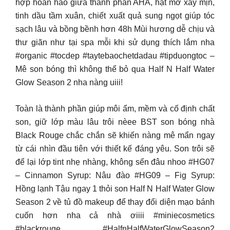
hợp hoàn hảo giữa thành phần AHA, hạt mơ xay mịn,
tinh dầu tầm xuân, chiết xuất quả sung ngọt giúp tóc
sạch lâu và bồng bềnh hơn 48h Mùi hương dễ chịu và
thư giãn như tại spa mỗi khi sử dụng thích lắm nha
#organic #tocdep #taytebaochetdadau #tipduongtoc –
Mê son bóng thì không thể bỏ qua Half N Half Water
Glow Season 2 nha nàng uiii!
Toàn là thành phần giúp môi ẩm, mềm và cố định chất
son, giữ lớp màu lâu trôi nèee BST son bóng nhà
Black Rouge chắc chắn sẽ khiến nàng mê mẩn ngay
từ cái nhìn đầu tiên với thiết kế đáng yêu. Son trôi sẽ
để lại lớp tint nhẹ nhàng, không sến đâu nhoo #HG07
– Cinnamon Syrup: Nâu đào #HG09 – Fig Syrup:
Hồng lạnh Tậu ngay 1 thỏi son Half N Half Water Glow
Season 2 về tủ đồ makeup để thay đổi diện mạo bánh
cuốn hơn nha cả nhà ơiiii #miniecosmetics
#blackrouge #HalfnHalfWaterGlowSeason2