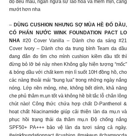
độ đều màu, ngăn ngừa sự lão hoá và mềm mịn, căng
mướt hơn nha
–
DÙNG CUSHION NHƯNG SỢ MÙA HÈ ĐỔ DẦU,
CÓ PHẤN NƯỚC WINK FOUNDATION PACT LO
NHA
#20 Cover Vanilla – Dành cho da sáng #21
Cover Ivory – Dành cho da trung bình Team da dầu
đang đắn đo tìm cho mình cushion kiềm dầu tốt thì
đừng bỏ lỡ bé này nhen Không gây hiện tượng “mốc”
& bóng dầu với chất kem mịn lì suốt 10H đồng hồ, cho
các nàng thoải mái “bung lụa” trong những ngày nắng
nóng. Lớp nền mỏng, nhẹ, không bết dính, khả năng
che phủ thâm m.ụn tốt và không hề bít tắc lỗ chân lông
chút nào! Công thức chứa hợp chất D-Panthenol &
hoạt chất Niacinamide giúp cải thiện làn da mụ.n và
phục hồi trạng thái da thâm mụ.n Độ chống nắng
SPF50+ PA+++ bảo vệ làn da tươi sáng cả ngày.
#winkfoundationpact #cushion #makeup #chamsocda