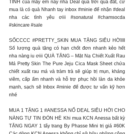
TÍNH của mấy em này nha Deal quá trời quá đất, cứ
mua là có quà Nhanh tay inbox #minie để nhận #deal
nha các tình yêu ơiii #sonatural #chamsocda
#skincare #sale
SỐCCCC #PRETTY_SKIN MUA TẶNG SIÊU HỜIIII
Số lượng quà tặng có hạn chốt đơn nhanh kẻo hết
nha nàng iu ơiii QUÀ TẶNG – Mặt Nạ Chiết Xuất Rau
Má Pretty Skin The Pure Jeju Cica Mask Sheet chứa
chiết xuất rau má và tràm trà sẽ giúp trị mụn, kháng
viêm, cấp ẩm nhanh và hỗ trợ phục hồi làn da khỏe
mạnh, sạch sẽ Inbox #minie để được tư vấn kỹ hơn
nhé
MUA 1 TẶNG 1 #ANESSA NỔ DEAL SIÊU HỜI CHO
NÀNG TỰ TIN ĐÓN HÈ Khi mua KCN Anessa bất kỳ
TẶNG NGAY 1 tẩy trang By Phasse Mini trị giá #60K
Các dòng KCN Anessa không chỉ sở hữu những công