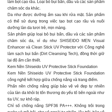
làm bọt cạo râu. Loại bỏ bụi bẩn, dầu và các sản phẩm
chăm sóc da khác.
Da như được dưỡng ẩm sau khi rửa mặt. Sản phẩm
có thể sử dụng trong việc tạo bọt cạo râu và nuôi
dưỡng làn da tươi trẻ, mịn màng.
Sản phẩm giúp loại bỏ bụi bẩn, dầu và các sản phẩm
chăm sóc da, ví dụ như SHISEIDO MEN Visual
Enhancer và Clean Stick UV Protector với Công nghệ
làm sạch bụi bẩn (Dirt Cleansing Tech), đồng thời giữ
lại độ ẩm cần thiết.
Kem Nền Shiseido UV Protective Stick Foundation
Kem Nền Shiseido UV Protective Stick Foundation
công nghệ kết hợp giữa chống nắng và trang điểm.
Phấn nền chống nắng giúp bảo vệ vẻ đẹp tự nhiên
của làn da khỏi bị tổn thương do yếu tố bên ngoài như
tia UV, sự khô ráp.
Chỉ số chống nắng SPF36 PA+++. Không trôi trong