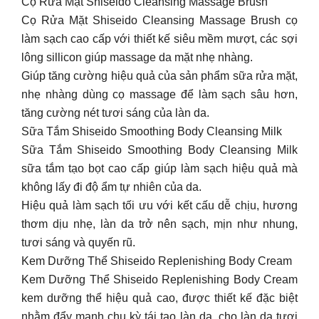
Cọ Rửa Mặt Shiseido Cleansing Massage Brush
Cọ Rửa Mặt Shiseido Cleansing Massage Brush cọ
làm sạch cao cấp với thiết kế siêu mềm mượt, các sợi
lông sillicon giúp massage da mặt nhẹ nhàng.
Giúp tăng cường hiệu quả của sản phẩm sữa rửa mặt,
nhẹ nhàng dùng cọ massage để làm sạch sâu hơn,
tăng cường nét tươi sáng của làn da.
Sữa Tắm Shiseido Smoothing Body Cleansing Milk
Sữa Tắm Shiseido Smoothing Body Cleansing Milk
sữa tắm tạo bọt cao cấp giúp làm sạch hiệu quả mà
không lấy đi độ ẩm tự nhiên của da.
Hiệu quả làm sạch tối ưu với kết cấu dễ chịu, hương
thơm dịu nhẹ, làn da trở nên sạch, mịn như nhung,
tươi sáng và quyến rũ.
Kem Dưỡng Thể Shiseido Replenishing Body Cream
Kem Dưỡng Thể Shiseido Replenishing Body Cream
kem dưỡng thể hiệu quả cao, được thiết kế đặc biệt
nhằm đẩy mạnh chu kỳ tái tạo làn da, cho làn da tươi