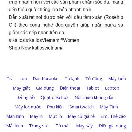
ứng nhanh hơn với các sản phẩm chăm sóc da, mang
đến hiệu quả chống lão hóa nhanh hơn.
Dẫn xuất retinol được nén với dầu tầm xuân (Rosehip
Oil) theo công nghệ độc quyền giúp ngăn ngừa và
giảm các nếp nhăn trên da.
#Kallos #KallosVietnam #Women
Shop Now kallosvietnam/.
Tivi
Loa
Dàn Karaoke
Tủ lạnh
Tủ đông
Máy lạnh
Máy giặt
Gia dụng
Điện thoại
Tablet
Laptop
Đồng hồ
Quạt điều hoà
Nồi chiên không dầu
Máy lọc nước
Phụ kiện
Smartwatch
Máy Tính
Màn hình
Máy in
Mực in
Máy cũ giá rẻ
Sim, Thẻ cào
Mắt kính
Trang sức
Tủ mát
Máy sấy
Điện gia dụng