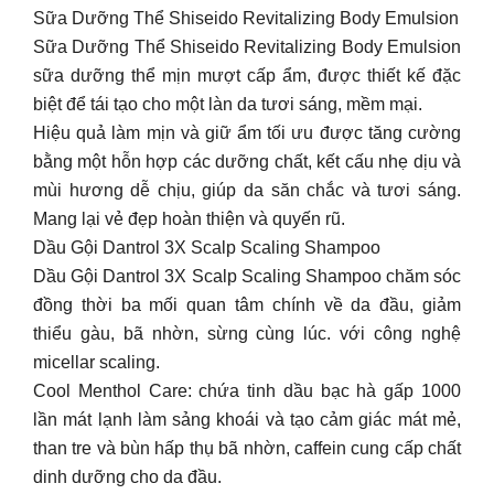
Sữa Dưỡng Thể Shiseido Revitalizing Body Emulsion
Sữa Dưỡng Thể Shiseido Revitalizing Body Emulsion
sữa dưỡng thể mịn mượt cấp ẩm, được thiết kế đặc
biệt để tái tạo cho một làn da tươi sáng, mềm mại.
Hiệu quả làm mịn và giữ ẩm tối ưu được tăng cường
bằng một hỗn hợp các dưỡng chất, kết cấu nhẹ dịu và
mùi hương dễ chịu, giúp da săn chắc và tươi sáng.
Mang lại vẻ đẹp hoàn thiện và quyến rũ.
Dầu Gội Dantrol 3X Scalp Scaling Shampoo
Dầu Gội Dantrol 3X Scalp Scaling Shampoo chăm sóc
đồng thời ba mối quan tâm chính về da đầu, giảm
thiểu gàu, bã nhờn, sừng cùng lúc. với công nghệ
micellar scaling.
Cool Menthol Care: chứa tinh dầu bạc hà gấp 1000
lần mát lạnh làm sảng khoái và tạo cảm giác mát mẻ,
than tre và bùn hấp thụ bã nhờn, caffein cung cấp chất
dinh dưỡng cho da đầu.