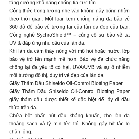
tăng cường khả năng chống tia cực tím.
Công thức trọng lượng nhẹ vẫn không gây bóng nhờn
theo thời gian. Một loại kem chống nắng đa bảo vệ
360 độ để bảo vệ tương lai của làn da đẹp của bạn.
Công nghệ SychroShield™ – củng cố sự bảo vệ tia
UV & đáp ứng nhu cầu của làn da.
Khi làn da cảm thấy nóng với mồ hôi hoặc nước, lớp
bảo vệ trở lên mạnh mẽ hơn. Bảo vệ đa chức năng
chống lại đa yếu tố có hại, UVA/UVB và sự ô nhiễm
môi trường đô thị, duy trì vẻ đẹp của làn da.
Giấy Thấm Dầu Shiseido Oil-Control Blotting Paper
Giấy Thấm Dầu Shiseido Oil-Control Blotting Paper
giấy thấm dầu được thiết kế đặc biệt để lấy đi dầu
thừa trên da.
Chứa bột phấn hút dầu kháng khuẩn, cho làn da
thoáng sạch và lỳ mịn tức thì. Không gây bít tắc lỗ
chân lông.