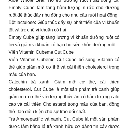
Aloe Whole Leaf: Hỗ trợ đường ruột hoạt động tốt.
Empty Cube làm tăng hàm lượng nước cho đường
ruột để thúc đẩy nhu động cho nhu cầu ruột hoạt động.
Bột lactulose: Giúp thúc đẩy sự phát triển của vi khuẩn
tốt và ức chế vi khuẩn có hại
Empty Cube giúp tăng lượng vi khuẩn đường ruột có
lợi và giảm vi khuẩn có hại cho sức khỏe đường ruột.
Viên Vitamin Cubeme Cut Cube
Viên Vitamin Cubeme Cut Cube bổ sung Vitamin có
thể giúp giảm mỡ cơ thể và cải thiện cholesterol trong
máu của bạn.
Catechin trà xanh: Giảm mỡ cơ thể, cải thiện
cholesterol. Cut Cube là một sản phẩm trà xanh giúp
giảm mỡ cơ thể với lượng thức ăn có hàm lượng calo
cao và cải thiện Cholesterol trong máu của bạn, đồng
thời tạo điều kiện cho sự trao đổi chất.
Trà Amorepacific và xanh. Cut Cube là một sản phẩm
được làm bằng lá trà xanh hữu cơ đáng tin cậy được