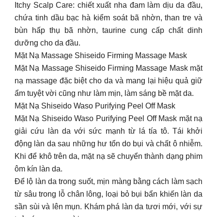
Itchy Scalp Care: chiết xuất nha đam làm dịu da đầu,
chứa tinh dầu bạc hà kiểm soát bã nhờn, than tre và
bùn hấp thụ bã nhờn, taurine cung cấp chất dinh
dưỡng cho da đầu.
Mặt Nạ Massage Shiseido Firming Massage Mask
Mặt Nạ Massage Shiseido Firming Massage Mask mặt
nạ massage đặc biệt cho da và mang lại hiệu quả giữ
ẩm tuyệt vời cũng như làm mịn, làm sáng bề mặt da.
Mặt Nạ Shiseido Waso Purifying Peel Off Mask
Mặt Nạ Shiseido Waso Purifying Peel Off Mask mặt nạ
giải cứu làn da với sức mạnh từ lá tía tô. Tái khởi
động làn da sau những hư tổn do bụi và chất ô nhiễm.
Khi để khô trên da, mặt nạ sẽ chuyển thành dạng phim
ôm kín làn da.
Để lộ làn da trong suốt, mịn màng bằng cách làm sạch
từ sâu trong lỗ chân lông, loại bỏ bụi bẩn khiến làn da
sần sùi và lên mụn. Khám phá làn da tươi mới, với sự