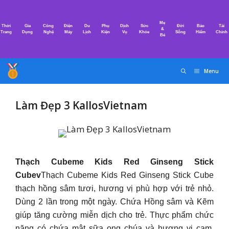
Chuyển
đến
Mẹ
Thời
Gia
Công
Điện
Du
Phụ
Dịch
Sức
Đời
Bảo
Tài
nội
&
Trang
Dụng
Nghệ
Máy
Lịch
Kiện
Vụ
Khỏe
Sống
Hiểm
Chính
Bé
dung
Menu
Làm Đẹp 3 KallosVietnam
Thạch Cubeme Kids Red Ginseng Stick
Cubev
Thạch Cubeme Kids Red Ginseng Stick Cube
thạch hồng sâm tươi, hương vị phù hợp với trẻ nhỏ.
Dùng 2 lần trong một ngày. Chứa Hồng sâm và Kẽm
giúp tăng cường miễn dịch cho trẻ. Thực phẩm chức
năng có chứa mật sữa ong chúa và hương vị cam.