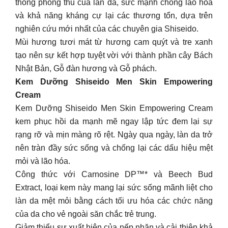
thống phòng thủ của làn da, sức mạnh chống lão hóa
và khả năng kháng cự lại các thương tổn, dựa trên
nghiên cứu mới nhất của các chuyên gia Shiseido.
Mùi hương tươi mát từ hương cam quýt và tre xanh
tạo nên sự kết hợp tuyệt vời với thành phần cây Bách
Nhật Bản, Gỗ đàn hương và Gỗ phách.
Kem Dưỡng Shiseido Men Skin Empowering
Cream
Kem Dưỡng Shiseido Men Skin Empowering Cream
kem phục hồi da mạnh mẽ ngay lập tức đem lại sự
rạng rỡ và mịn màng rõ rệt. Ngày qua ngày, làn da trở
nên tràn đầy sức sống và chống lại các dấu hiệu mệt
mỏi và lão hóa.
Công thức với Carnosine DP™* và Beech Bud
Extract, loại kem này mang lại sức sống mãnh liệt cho
làn da mệt mỏi bằng cách tối ưu hóa các chức năng
của da cho vẻ ngoài săn chắc trẻ trung.
Giảm thiểu sự xuất hiện của nếp nhăn và cải thiện khả