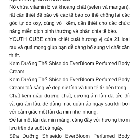
Nó chứa vitamin E và khoáng chất (selen và mangan),
rất cần thiết để bảo vệ các tế bào cơ thể chống lại các
gốc tự do oxy, cùng với kẽm, cần thiết cho các chức
năng miễn dịch bình thường và phân chia tế bào.
YOUTH CUBE chứa chiết xuất hương vị của 21 loại
rau và quả mọng giúp bạn dễ dàng bổ sung vi chất cần
thiết.
Kem Dưỡng Thể Shiseido EverBloom Perfumed Body
Cream
Kem Dưỡng Thể Shiseido EverBloom Perfumed Body
Cream toả sáng vẻ đẹp nữ tính và tinh tế từ bên trong.
Chất kem giàu dưỡng chất, dưỡng ẩm làn da tức thì
và giữ ẩm lâu, dễ dàng mặc quần áo ngay sau khi bơi
với cảm giác một làn da mịn như nhung.
Để lại một làn da mịn màng, căng đầy với hương thơm
lưu trên da suốt cả ngày.
Sữa Dưỡng Shiseido EverBloom Perfumed Body