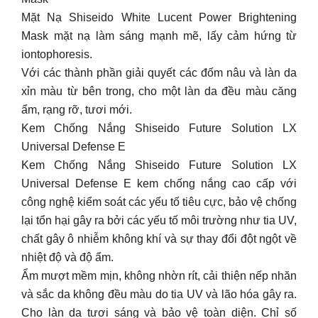
Mặt Nạ Shiseido White Lucent Power Brightening
Mask mặt nạ làm sáng mạnh mẽ, lấy cảm hứng từ
iontophoresis.
Với các thành phần giải quyết các đốm nâu và làn da
xỉn màu từ bên trong, cho một làn da đều màu căng
ẩm, rạng rỡ, tươi mới.
Kem Chống Nắng Shiseido Future Solution LX
Universal Defense E
Kem Chống Nắng Shiseido Future Solution LX
Universal Defense E kem chống nắng cao cấp với
công nghệ kiểm soát các yếu tố tiêu cực, bảo vệ chống
lại tổn hại gây ra bởi các yếu tố môi trường như tia UV,
chất gây ô nhiễm không khí và sự thay đổi đột ngột về
nhiệt độ và độ ẩm.
Ẩm mượt mềm mịn, không nhờn rít, cải thiện nếp nhăn
và sắc da không đều màu do tia UV và lão hóa gây ra.
Cho làn da tươi sáng và bảo vệ toàn diện. Chỉ số