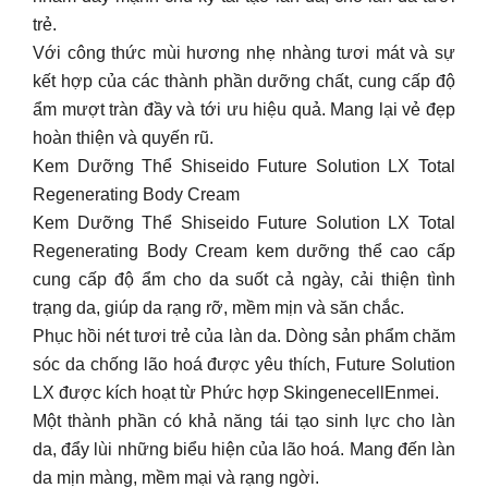
trẻ.
Với công thức mùi hương nhẹ nhàng tươi mát và sự
kết hợp của các thành phần dưỡng chất, cung cấp độ
ẩm mượt tràn đầy và tới ưu hiệu quả. Mang lại vẻ đẹp
hoàn thiện và quyến rũ.
Kem Dưỡng Thể Shiseido Future Solution LX Total
Regenerating Body Cream
Kem Dưỡng Thể Shiseido Future Solution LX Total
Regenerating Body Cream kem dưỡng thể cao cấp
cung cấp độ ẩm cho da suốt cả ngày, cải thiện tình
trạng da, giúp da rạng rỡ, mềm mịn và săn chắc.
Phục hồi nét tươi trẻ của làn da. Dòng sản phẩm chăm
sóc da chống lão hoá được yêu thích, Future Solution
LX được kích hoạt từ Phức hợp SkingenecellEnmei.
Một thành phần có khả năng tái tạo sinh lực cho làn
da, đẩy lùi những biểu hiện của lão hoá. Mang đến làn
da mịn màng, mềm mại và rạng ngời.