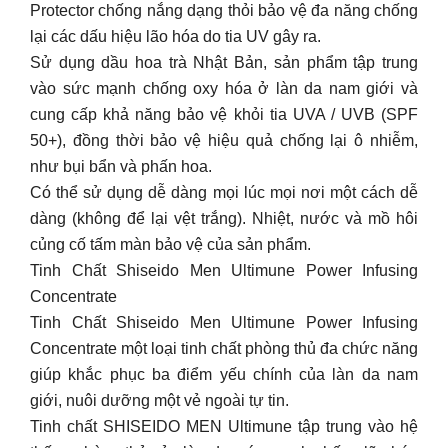
Protector chống nắng dạng thỏi bảo vệ đa năng chống
lại các dấu hiệu lão hóa do tia UV gây ra.
Sử dụng dầu hoa trà Nhật Bản, sản phẩm tập trung
vào sức mạnh chống oxy hóa ở làn da nam giới và
cung cấp khả năng bảo vệ khỏi tia UVA / UVB (SPF
50+), đồng thời bảo vệ hiệu quả chống lại ô nhiễm,
như bụi bẩn và phấn hoa.
Có thể sử dụng dễ dàng mọi lúc mọi nơi một cách dễ
dàng (không để lại vệt trắng). Nhiệt, nước và mồ hôi
củng cố tấm màn bảo vệ của sản phẩm.
Tinh Chất Shiseido Men Ultimune Power Infusing
Concentrate
Tinh Chất Shiseido Men Ultimune Power Infusing
Concentrate một loại tinh chất phòng thủ đa chức năng
giúp khắc phục ba điểm yếu chính của làn da nam
giới, nuôi dưỡng một vẻ ngoài tự tin.
Tinh chất SHISEIDO MEN Ultimune tập trung vào hệ