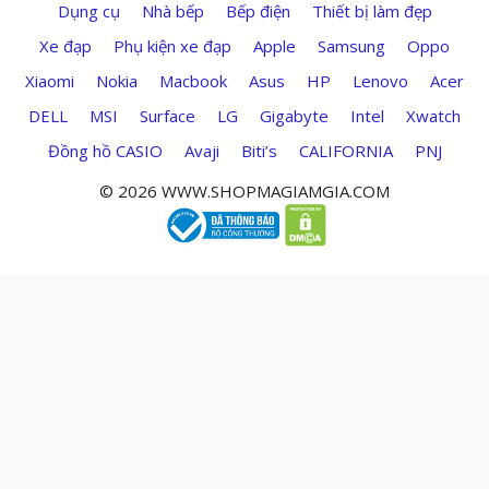
Dụng cụ
Nhà bếp
Bếp điện
Thiết bị làm đẹp
Xe đạp
Phụ kiện xe đạp
Apple
Samsung
Oppo
Xiaomi
Nokia
Macbook
Asus
HP
Lenovo
Acer
DELL
MSI
Surface
LG
Gigabyte
Intel
Xwatch
Đồng hồ CASIO
Avaji
Biti’s
CALIFORNIA
PNJ
© 2026 WWW.SHOPMAGIAMGIA.COM