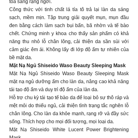
toả sáng rạng ngời.
Công thức với tinh chất lá tía tô trả lại làn da sáng
sạch, mềm mịn. Tập trung giải quyết mụn, mụn đầu
đen bằng cách làm sạch bụi bẩn, bã nhờn và tế bào
chết. Chứng minh y khoa cho thấy sản phẩm có khả
năng thu nhỏ lỗ chân lông, cải thiện da sần sùi với
cảm giác êm ái. Không lấy đi lớp độ ẩm tự nhiên của
bề mặt da.
Mặt Nạ Ngủ Shiseido Waso Beauty Sleeping Mask
Mặt Nạ Ngủ Shiseido Waso Beauty Sleeping Mask
mặt nạ ngủ dưỡng ẩm cho làn da, nâng cao khả năng
tái tạo độ ẩm và duy trì độ ẩm của làn da.
Hỗ trợ chu kỳ tái tạo tế bào da để loại bỏ sự thô ráp và
mệt mỏi do thiếu ngủ, cải thiện tình trạng tắc nghẽn lỗ
chân lông. Cho làn da khỏe mạnh, rạng rỡ và đầy sức
sống. Thích hợp cho mọi đối tượng, mọi loại da.
Mặt Nạ Shiseido White Lucent Power Brightening
Mask