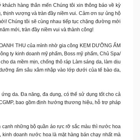
 khách hàng thân mến Chúng tôi xin thông báo về kỳ
 thịnh vượng và tràn đầy niềm vui. Cảm ơn sự ủng hộ
ới! Chúng tôi sẽ cùng nhau tiếp tục chặng đường mới
ăm mới, tràn đầy niềm vui và thành công!
𝒉𝒐𝒆̉ 𝒎𝒂̣𝒏𝒉 Bạn có muốn x2 DOANH THU của mình nhờ gia công KEM DƯỠNG ẨM
n vị Công ty kinh doanh mỹ phẩm, Boss mỹ phẩm, Chủ Spa/
ho da mềm mịn, chống thô ráp Làm sáng da, làm dịu
n dưỡng ẩm sâu xâm nhập vào lớp dưới của tế bào da,
 ứng da. Đa năng, đa dụng, có thể sử dụng tốt cho cả
N CGMP, bao gồm định hướng thương hiệu, hỗ trợ pháp
h những bộ quần áo rực rỡ sắc màu thì nước hoa
ó, kinh doanh nước hoa là mặt hàng bán chạy nhất mà