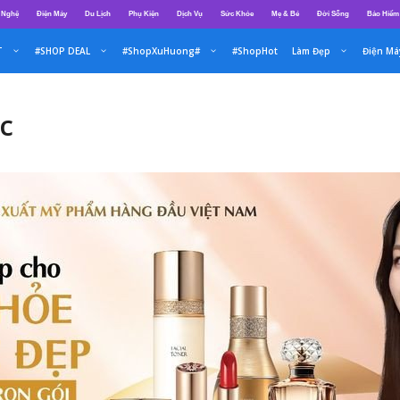
 Nghệ
Điện Máy
Du Lịch
Phụ Kiện
Dịch Vụ
Sức Khỏe
Mẹ & Bé
Đời Sống
Bảo Hiểm
T
#SHOP DEAL
#ShopXuHuong#
#ShopHot
Làm Đẹp
Điện Má
c