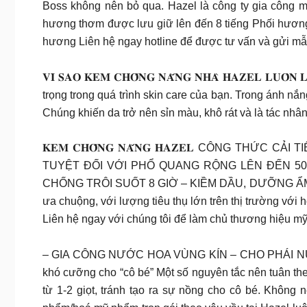
Boss không nên bỏ qua. Hazel là công ty gia công
hương thơm được lưu giữ lên đến 8 tiếng Phối hương
hương Liên hệ ngay hotline để được tư vấn và gửi m
𝐕𝐈̀ 𝐒𝐀𝐎 𝐊𝐄𝐌 𝐂𝐇𝐎̂́𝐍𝐆 𝐍𝐀̆́𝐍𝐆 𝐍𝐇𝐀̀ 𝐇𝐀𝐙𝐄𝐋 𝐋
trọng trong quá trình skin care của bạn. Trong ánh nắ
Chúng khiến da trở nên sỉn màu, khô rát và là tác nhâ
𝐊𝐄𝐌 𝐂𝐇𝐎̂́𝐍𝐆 𝐍𝐀̆́𝐍𝐆 𝐇𝐀𝐙𝐄𝐋 CÔ
TUYỆT ĐỐI VỚI PHỔ QUANG RỘNG LÊN ĐẾN 50+
CHỐNG TRÔI SUỐT 8 GIỜ – KIỀM DẦU, DƯỠNG ẨM C
ưa chuộng, với lượng tiêu thụ lớn trên thị trường v
Liên hệ ngay với chúng tôi để làm chủ thương hiệu 
– GIA CÔNG NƯỚC HOA VÙNG KÍN – CHO PHÁI NỮ TH
khó cưỡng cho “cô bé” Một số nguyên tắc nên tuân t
từ 1-2 giọt, tránh tạo ra sự nồng cho cô bé. Khôn