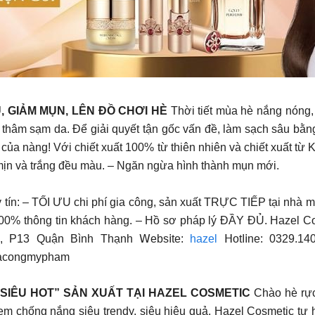
, GIẢM MỤN, LÊN ĐỒ CHƠI HÈ
Thời tiết mùa hè nắng nóng, 
g thâm sạm da. Để giải quyết tận gốc vấn đề, làm sạch sâu bằ
ó của nàng! Với chiết xuất 100% từ thiên nhiên và chiết xuất t
ịn và trắng đều màu. – Ngăn ngừa hình thành mụn mới.
y tín: – TỐI ƯU chi phí gia công, sản xuất TRỰC TIẾP tại n
hông tin khách hàng. – Hồ sơ pháp lý ĐẦY ĐỦ. Hazel Cosm
m, P13 Quận Bình Thạnh 𝖶еbѕ𝗂tе:
hazel
𝖧оtⅼ𝗂nе: 0329.
iacongmypham
IÊU HOT” SẢN XUẤT TẠI HAZEL COSMETIC
Chào hè rực
kem chống nắng siêu trendy, siêu hiệu quả. Hazel Cosmetic t