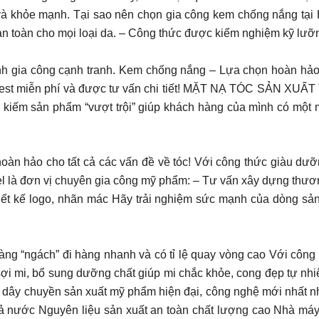
và khỏe mạnh. Tại sao nên chọn gia công kem chống nắng tại 
an toàn cho mọi loại da. – Công thức được kiểm nghiệm kỹ lưỡn
hành gia công cạnh tranh. Kem chống nắng – Lựa chọn hoàn hả
ẫu test miễn phí và được tư vấn chi tiết! MẶT NẠ TÓC SẢ
 sản phẩm “vượt trội” giúp khách hàng của mình có một 
i pháp hoàn hảo cho tất cả các vấn đề về tóc! Với công thức giàu dư
 là đơn vị chuyên gia công mỹ phẩm: – Tư vấn xây dựng thươn
t kế logo, nhãn mác Hãy trải nghiệm sức mạnh của dòng sản phẩm 
ch” đi hàng nhanh và có tỉ lệ quay vòng cao Với công thức
g sợi mi, bổ sung dưỡng chất giúp mi chắc khỏe, cong đẹp tự nh
 chuyền sản xuất mỹ phẩm hiện đại, công nghệ mới nhất nh
cả nước Nguyên liệu sản xuất an toàn chất lượng cao Nhà