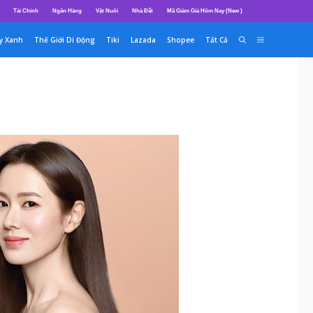
Tài Chính
Ngân Hàng
Vật Nuôi
Nhà Đất
Mã Giảm Giá Hôm Nay (New )
y Xanh
Thế Giới Di Động
Tiki
Lazada
Shopee
Tất Cả