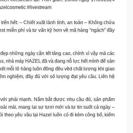
azelcosmetic #livestream
ên hết: – Chiết xuất lành tính, an toàn – Không chứa
test miễn phí và tư vấn kỹ hơn về mã hàng “ngách” đầy
ẹp những ngày cận tết tăng cao, chính vì vậy mà các
ss, nhà máy HAZEL đã và đang nỗ lực hết mình để sản
ết mỗi lô hàng luôn đồng đều vềd chất lượng khi giao
iểm nghiệm, đầy đủ với số lượng đạt yêu cầu. Liên hệ
 vũ khí chết người với phái mạnh. Nắm bắt được nhu cầu đó, sản phẩm
i mái, mang lại sự tươi mới và tự tin suốt cả ngày –
theo yêu vầu tại Hazel luôn có đi kèm công bố, kiểm