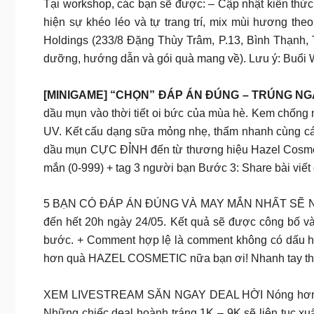
Tại workshop, các bạn sẽ được: – Cập nhật kiến thức
hiện sự khéo léo và tự trang trí, mix mùi hương the
Holdings (233/8 Đặng Thùy Trâm, P.13, Bình Thạnh,
dưỡng, hướng dẫn và gói quà mang về). Lưu ý: Buổi W
[MINIGAME] “CHỌN” ĐÁP ÁN ĐÚNG – TRÚNG NG
dầu mụn vào thời tiết oi bức của mùa hè. Kem chống 
UV. Kết cấu dạng sữa mỏng nhẹ, thấm nhanh cùng cá
dầu mụn CỰC ĐỈNH đến từ thương hiệu Hazel Cosmeti
mắn (0-999) + tag 3 người bạn Bước 3: Share bài vi
5 BẠN CÓ ĐÁP ÁN ĐÚNG VÀ MAY MẮN NHẤT SẼ NH
đến hết 20h ngày 24/05. Kết quả sẽ được công bố và
bước. + Comment hợp lệ là comment không có dấu hiệ
hơn quà HAZEL COSMETIC nữa bạn ơi! Nhanh tay th
XEM LIVESTREAM SĂN NGAY DEAL HỜI Nóng hơn cả thờ
Những chiếc deal hoành tráng 1K – 9K sẽ liên tục xuấ