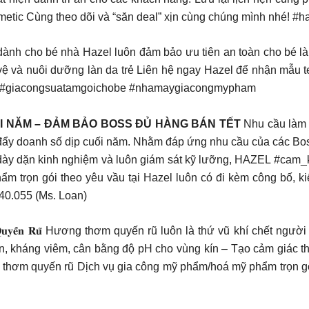
etic Cùng theo dõi và “săn deal” xịn cùng chúng mình nhé! #h
nh cho bé nhà Hazel luôn đảm bảo ưu tiên an toàn cho bé là tr
 vệ và nuôi dưỡng làn da trẻ Liên hệ ngay Hazel để nhận mẫu 
be #giacongsuatamgoichobe #nhamaygiacongmypham
I NĂM – ĐẢM BẢO BOSS ĐỦ HÀNG BÁN TẾT
Nhu cầu làm đ
đẩy doanh số dịp cuối năm. Nhằm đáp ứng nhu cầu của các Bo
 dày dặn kinh nghiệm và luôn giám sát kỹ lưỡng, HAZEL #cam_k
ẩm trọn gói theo yêu vầu tại Hazel luôn có đi kèm công bố, k
40.055 (Ms. Loan)
𝐢́𝐩 𝐓𝐮̛̣ 𝐓𝐢𝐧 𝐕𝐚̀ 𝐐𝐮𝐲𝐞̂́𝐧 𝐑𝐮̃ Hương thơm quyến rũ luôn là thứ
, kháng viêm, cân bằng độ pH cho vùng kín – Tạo cảm giác thoả
thơm quyến rũ Dịch vụ gia công mỹ phẩm/hoá mỹ phẩm trọn gói 