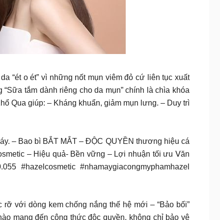
da “ét o ét” vì những nốt mụn viêm đỏ cứ liên tục xuất
ng “Sữa tắm dành riêng cho da mụn” chính là chìa khóa
ừ Khổ Qua giúp: – Kháng khuẩn, giảm mụn lưng. – Duy trì
hà máy. – Bao bì BẮT MẮT – ĐỘC QUYỀN thương hiệu cá
etic – Hiệu quả- Bền vững – Lợi nhuận tối ưu 𝖵ăn
140.055 #hazelcosmetic #nhamaygiacongmyphamhazel
 rỡ với dòng kem chống nắng thế hệ mới – “Bảo bối”
ự hào mang đến công thức độc quyền, không chỉ bảo vệ