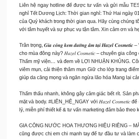
Liên hệ ngay hotline để được tư vấn và gửi mẫu TE
nghỉ Tết Dương Lịch: Thời gian nghỉ: Thứ Hai ngày 
của Quý khách trong thời gian qua. Hãy cùng chúng 
với tâm huyết và sự phục vụ tận tâm. Xin cảm ơn và 
Trân trọng, 𝑮𝒊𝒂 𝒄𝒐̂𝒏𝒈 𝒌𝒆𝒎 𝒅𝒖̛𝒐̛̃𝒏𝒈 𝒂̂̉𝒎 𝒕𝒂̣𝒊 𝑯𝒂𝒛𝒆𝒍 
cho mùa đông này? 𝐻𝑎𝑧𝑒𝑙 𝐶𝑜𝑠𝑚𝑒𝑡𝑖𝑐 – chuyên
Thẩm mỹ viện… và đem về LỢI NHUẬN KHỦNG. Công du
viêm mụn, cải thiện thâm mụn Giữ cho lớp trang điể
giúp da căng mọng và ngăn ngừa lão hóa Mang lại cảm
Thẩm thấu nhanh, không gây cảm giác bết rít. Sản ph
mặt và body. #LIÊN_HỆ_NGAY với 𝐻𝑎𝑧𝑒𝑙 𝐶𝑜𝑠𝑚
lý, miễn phí thiết kế & tư vấn marketing đảm bảo theo
GIA CÔNG NƯỚC HOA THƯƠNG HIỆU RIÊNG – MÃ HÀNG
cũng được chị em chi mạnh tay để tự đầu tư và làm 