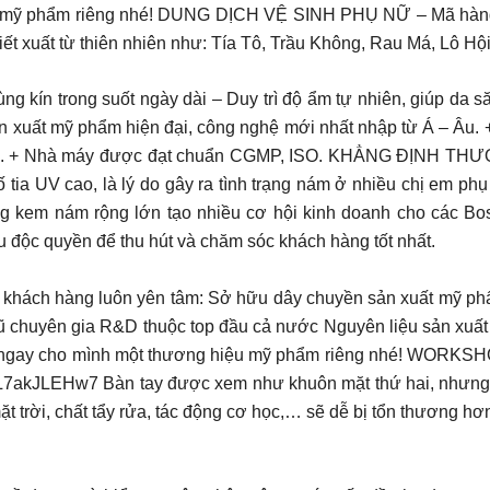
u mỹ phẩm riêng nhé! DUNG DỊCH VỆ SINH PHỤ NỮ – Mã hàng 
ết xuất từ thiên nhiên như: Tía Tô, Trầu Không, Rau Má, Lô Hộ
ng kín trong suốt ngày dài – Duy trì độ ẩm tự nhiên, giúp 
ất mỹ phẩm hiện đại, công nghệ mới nhất nhập từ Á – Âu.
lượng cao. + Nhà máy được đạt chuẩn CGMP, ISO. KHẲNG
ia UV cao, là lý do gây ra tình trạng nám ở nhiều chị em ph
ờng kem nám rộng lớn tạo nhiều cơ hội kinh doanh cho các
ộc quyền để thu hút và chăm sóc khách hàng tốt nhất.
ch hàng luôn yên tâm: Sở hữu dây chuyền sản xuất mỹ phẩm 
gũ chuyên gia R&D thuộc top đầu cả nước Nguyên liệu sản xuấ
ữu ngay cho mình một thương hiệu mỹ phẩm riêng nhé! WO
akJLEHw7 Bàn tay được xem như khuôn mặt thứ hai, nhưng đ
ặt trời, chất tẩy rửa, tác động cơ học,… sẽ dễ bị tổn thương 