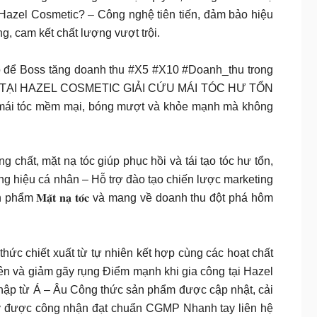
Hazel Cosmetic? – Công nghệ tiên tiến, đảm bảo hiệu
g, cam kết chất lượng vượt trội.
o để Boss tăng doanh thu #X5 #X10 #Doanh_thu trong
N XUẤT TẠI HAZEL COSMETIC GIẢI CỨU MÁI TÓC HƯ TỔN
mái tóc mềm mại, bóng mượt và khỏe mạnh mà không
ỡng chất, mặt nạ tóc giúp phục hồi và tái tạo tóc hư tổn,
g hiệu cá nhân – Hỗ trợ đào tạo chiến lược marketing
𝐌𝐚̣̆𝐭 𝐧𝐚̣ 𝐭𝐨́𝐜 và mang về doanh thu đột phá hôm
 chiết xuất từ tự nhiên kết hợp cùng các hoạt chất
iên và giảm gãy rụng Điểm mạnh khi gia công tại Hazel
ập từ Á – Âu Công thức sản phẩm được cập nhật, cải
 máy được công nhận đạt chuẩn CGMP Nhanh tay liên hệ