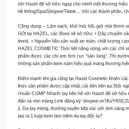
với Hazel để sở hữu ngay cho mình một thương hiệ
hệ thống/Spa/Shopee/Tiktok… Với các thành phần, chi
Công dụng: – Làm sạch, khử mùi hôi, giữ mùi thơm vù
GÓI tại HAZEL, các Boss sẽ sở hữu: + Dây chuyền sản xu
trend. + Nguyên liệu sản xuất an toàn, chất 
HAZEL COSMETIC Thời tiết nắng nóng với các chỉ số t
phẩm được các chị em tích cực “săn lùng”. Thị trư
những sản phẩm kem nám hiệu quả mang thương hiệu đ
Điểm mạnh khi gia công tại Hazel Cosmetic khiến các khá
thức sản phẩm được cập nhật, cải tiến liên tục Đội n
chuẩn CGMP Nhanh tay liên hệ với Hazel để sở h
đặn và mịn màng Link đăng ký: shopee.vn?KvY6SEZL7
ý. Da tay mỏng, thường xuyên tiếp xúc với ánh sáng m
tạo ra 1 tuýp kem làm mềm da tay độc lạ?