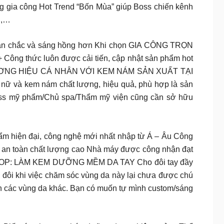
gia công Hot Trend “Bốn Mùa” giúp Boss chiến kênh
i,…
da săn chắc và sáng hồng hơn Khi chọn GIA CÔNG TRỌN
 + Công thức luôn được cải tiến, cập nhật sản phẩm hot
 ĐỊNH THƯƠNG HIỆU CÁ NHÂN VỚI KEM NÁM SẢN XUẤT TẠI
ụ nữ và kem nám chất lượng, hiệu quả, phù hợp là sản
 Boss mỹ phẩm/Chủ spa/Thẩm mỹ viện cũng cần sở hữu
hiện đại, công nghệ mới nhất nhập từ Á – Âu Công
t an toàn chất lượng cao Nhà máy được công nhận đạt
RKSHOP: LÀM KEM DƯỠNG MỀM DA TAY Cho đôi tay đầy
ôi khi việc chăm sóc vùng da này lại chưa được chú
hơn các vùng da khác. Bạn có muốn tự mình custom/sáng