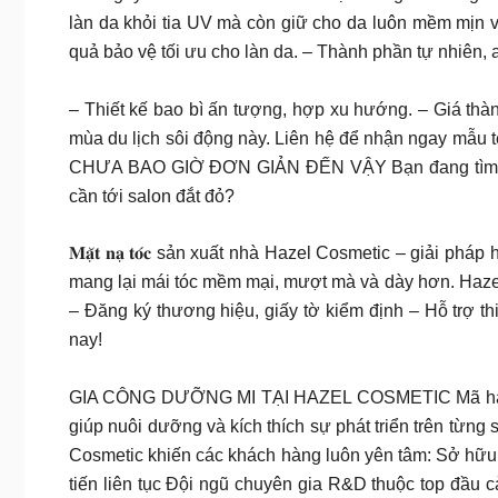
làn da khỏi tia UV mà còn giữ cho da luôn mềm mịn 
quả bảo vệ tối ưu cho làn da. – Thành phần tự nhiên, 
– Thiết kế bao bì ấn tượng, hợp xu hướng. – Giá t
mùa du lịch sôi động này. Liên hệ để nhận ngay m
CHƯA BAO GIỜ ĐƠN GIẢN ĐẾN VẬY Bạn đang tìm kiếm
cần tới salon đắt đỏ?
𝐌𝐚̣̆𝐭 𝐧𝐚̣ 𝐭𝐨́𝐜 sản xuất nhà Hazel Cosmetic – giả
mang lại mái tóc mềm mại, mượt mà và dày hơn. Hazel
– Đăng ký thương hiệu, giấy tờ kiểm định – Hỗ trợ thiế
nay!
GIA CÔNG DƯỠNG MI TẠI HAZEL COSMETIC Mã hàng “ngá
giúp nuôi dưỡng và kích thích sự phát triển trên từn
Cosmetic khiến các khách hàng luôn yên tâm: Sở hữu dây
tiến liên tục Đội ngũ chuyên gia R&D thuộc top đầu 