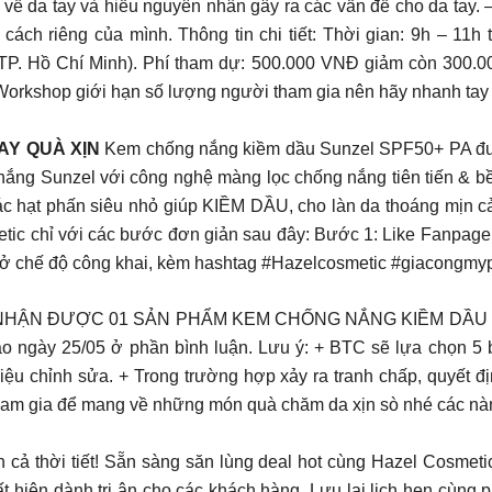
 về da tay và hiểu nguyên nhân gây ra các vấn đề cho da tay.
o cách riêng của mình. Thông tin chi tiết: Thời gian: 9h – 11
 TP. Hồ Chí Minh). Phí tham dự: 500.000 VNĐ giảm còn 300.0
orkshop giới hạn số lượng người tham gia nên hãy nhanh tay đ
AY QUÀ XỊN
Kem chống nắng kiềm dầu Sunzel SPF50+ PA được 
nắng Sunzel với công nghệ màng lọc chống nắng tiên tiến & bề
c hạt phấn siêu nhỏ giúp KIỀM DẦU, cho làn da thoáng mịn c
c chỉ với các bước đơn giản sau đây: Bước 1: Like Fanpage
ết ở chế độ công khai, kèm hashtag #Hazelcosmetic #giacongm
ẬN ĐƯỢC 01 SẢN PHẨM KEM CHỐNG NẮNG KIỀM DẦU SUNZEL
o ngày 25/05 ở phần bình luận. Lưu ý: + BTC sẽ lựa chọn 5 
u chỉnh sửa. + Trong trường hợp xảy ra tranh chấp, quyết đị
am gia để mang về những món quà chăm da xịn sò nhé các n
i tiết! Sẵn sàng săn lùng deal hot cùng Hazel Cosmetic tr
t hiện dành tri ân cho các khách hàng. Lưu lại lịch hẹn cùng p