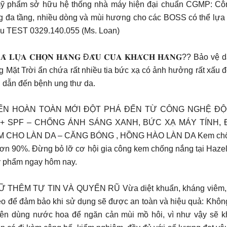
 mỹ phẩm sở hữu hệ thống nhà máy hiện đại chuẩn CGMP: Côn
 đa tầng, nhiều dòng và mùi hương cho các BOSS có thể lựa c
ẫu TEST 0329.140.055 (Ms. Loan)
𝐔𝐎̂𝐍 𝐋𝐀̀ 𝐋𝐔̛̣𝐀 𝐂𝐇𝐎̣𝐍 𝐇𝐀̀𝐍𝐆 Đ𝐀̂̀𝐔 𝐂𝐔̉𝐀 𝐊𝐇𝐀́𝐂𝐇 𝐇𝐀
ng Mặt Trời ẩn chứa rất nhiều tia bức xạ có ảnh hưởng rất xấu 
n dẫn đến bệnh ung thư da.
NG THỨC CẢI TIẾN HOÀN TOÀN MỚI ĐỘT PHÁ ĐẾN TỪ CÔNG 
 SPF – CHỐNG ÁNH SÁNG XANH, BỨC XẠ MÁY TÍNH, ĐI
HO LÀN DA – CĂNG BÓNG , HỒNG HÀO LÀN DA Kem chống n
ới hơn 90%. Đừng bỏ lỡ cơ hội gia công kem chống nắng tại Haz
mỹ phẩm ngay hôm nay.
ÊM TỰ TIN VÀ QUYẾN RŨ Vừa diệt khuẩn, kháng viêm, cân 
heo để đảm bảo khi sử dụng sẽ được an toàn và hiệu quả: Khôn
g nên dùng nước hoa để ngăn cản mùi mồ hôi, vì như vậy sẽ k