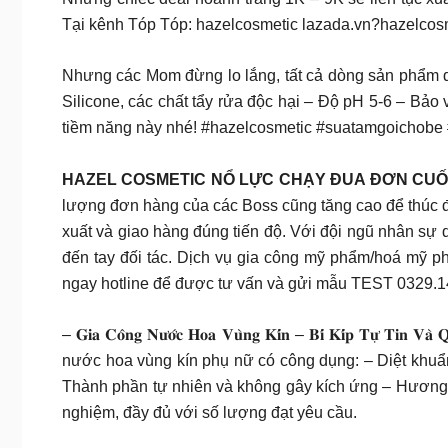
Tại kênh Tóp Tóp: hazelcosmetic lazada.vn?hazelcosm
Nhưng các Mom đừng lo lắng, tất cả dòng sản phẩm dà
Silicone, các chất tẩy rửa độc hại – Độ pH 5-6 – Bảo
tiềm năng này nhé! #hazelcosmetic #suatamgoicho
HAZEL COSMETIC NỔ LỰC CHẠY ĐUA ĐƠN CUỐ
lượng đơn hàng của các Boss cũng tăng cao để thúc 
xuất và giao hàng đúng tiến độ. Với đội ngũ nhân sự
đến tay đối tác. Dịch vụ gia công mỹ phẩm/hoá mỹ ph
ngay hotline để được tư vấn và gửi mẫu TEST 0329.1
– 𝐆𝐢𝐚 𝐂𝐨̂𝐧𝐠 𝐍𝐮̛𝐨̛́𝐜 𝐇𝐨𝐚 𝐕𝐮̀𝐧𝐠 𝐊𝐢́𝐧 – 𝐁𝐢́ 𝐊
nước hoa vùng kín phụ nữ có công dụng: – Diệt khuẩn
Thành phần tự nhiên và không gây kích ứng – Hương 
nghiệm, đầy đủ với số lượng đạt yêu cầu.