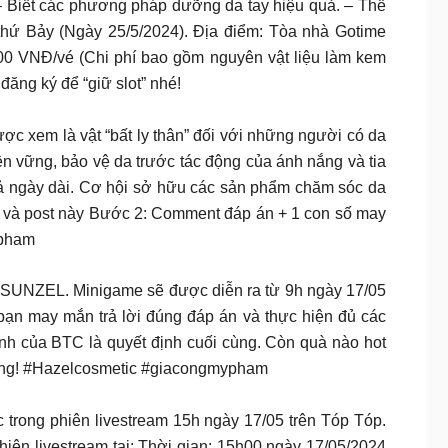
 – Biết các phương pháp dưỡng da tay hiệu quả. – Thể
h thứ Bảy (Ngày 25/5/2024). Địa điểm: Tòa nhà Gotime
00 VNĐ/vé (Chi phí bao gồm nguyên vật liệu làm kem
ăng ký để “giữ slot” nhé!
xem là vật “bất ly thân” đối với những người có da
n vững, bảo vệ da trước tác động của ánh nắng và tia
ả ngày dài. Cơ hội sở hữu các sản phẩm chăm sóc da
 và post này Bước 2: Comment đáp án + 1 con số may
ypham
. Minigame sẽ được diễn ra từ 9h ngày 17/05
bạn may mắn trả lời đúng đáp án và thực hiện đủ các
nh của BTC là quyết định cuối cùng. Còn quà nào hot
àng! #Hazelcosmetic #giacongmypham
ong phiên livestream 15h ngày 17/05 trên Tóp Tóp.
hiên livestream tại: Thời gian: 15h00 ngày 17/05/2024