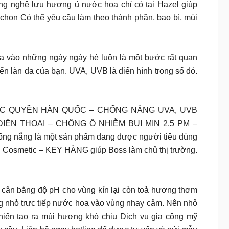
g nghệ lưu hương ủ nước hoa chỉ có tại Hazel giúp
họn Có thể yêu cầu làm theo thành phần, bao bì, mùi
̀𝐍𝐆?? Bảo vệ da vào những ngày ngày hè luôn là một bước rất quan
đến làn da của bạn. UVA, UVB là điển hình trong số đó.
NGHỆ ĐỘC QUYỀN HÀN QUỐC – CHỐNG NẮNG UVA, UVB
ỆN THOẠI – CHỐNG Ô NHIỄM BỤI MỊN 2.5 PM –
ắng là một sản phẩm đang được người tiêu dùng
el Cosmetic – KEY HÀNG giúp Boss làm chủ thị trường.
bằng độ pH cho vùng kín lại còn toả hương thơm
g nhỏ trực tiếp nước hoa vào vùng nhạy cảm. Nên nhỏ
hiến tạo ra mùi hương khó chịu Dịch vụ gia công mỹ