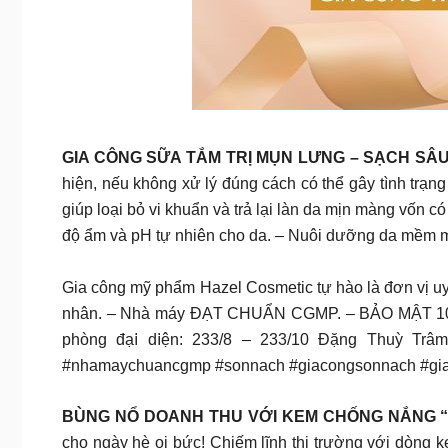
GIA CÔNG SỮA TẮM TRỊ MỤN LƯNG – SẠCH SÂU
hiện, nếu không xử lý đúng cách có thể gây tình trạn
giúp loại bỏ vi khuẩn và trả lại làn da mịn màng vốn c
độ ẩm và pH tự nhiên cho da. – Nuôi dưỡng da mềm m
Gia công mỹ phẩm Hazel Cosmetic tự hào là đơn vị u
nhân. – Nhà máy ĐẠT CHUẨN CGMP. – BẢO MẬT 100% t
рһònɡ đạ𝗂 ԁ𝗂ện: 233/8 – 233/10 Đặng Thuỳ Trâ
#nhamaychuancgmp #sonnach #giacongsonnach #g
BÙNG NỔ DOANH THU VỚI KEM CHỐNG NẮNG “S
cho ngày hè oi bức! Chiếm lĩnh thị trường với dòng 