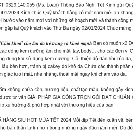
ST 0329.140.055 (Ms. Loan) Thông Báo Nghỉ Tết Kính gửi Quý
01/01/2024 Kính chúc Quý khách hàng có một năm mới an khang,
tôi bước vào năm mới với những kế hoạch mới và thành công m
hẹn gặp lại Quý khách vào Thứ Ba ngày 02/01/2024 Chúc mừng n
𝑪𝒐𝒔𝒎𝒆𝒕𝒊𝒄 – “𝑪𝒉𝒊̀𝒂 𝒌𝒉𝒐𝒂́” 𝒄𝒉𝒐 𝒍𝒂̀𝒏 𝒅𝒂 𝒕𝒓𝒆̉ 𝒕𝒓𝒖𝒏𝒈 𝒗𝒂̀ 𝒌
 gia công các dòng kem dưỡng ẩm cho mặt, tay, body… cho các đơ
̣ng khi sử dụng kem dưỡng: Cải thiện độ đàn hồi của da, c
m lâu bền hơn, tránh bị cakey do khô da Chứa các thành phầ
 giác tươi mát, nhẹ nhàng, thoải mái ngay khi chạm vào da.
ẩm không chứa cồn, hương liệu, chất tạo màu, không gây kích
𝑒𝑡𝑖𝑐 để được tư vấn GIẢI PHÁP GIA CÔNG TRỌN GÓI ĐẠT CHUẨ
 kịp xu hướng & phù hợp nhất với thương hiệu của bạn.
 SIU HOT MÙA TẾT 2024 Mỗi dịp Tết đến xuân về, bên cạn
cho bản thân tự tin hơn trong những ngày đầu năm mới. Do đ