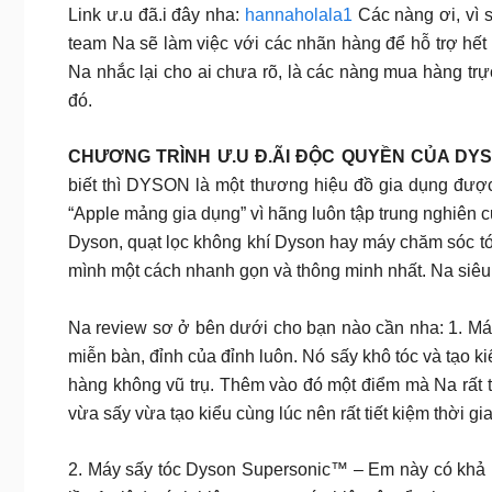
Link ư.u đã.i đây nha:
hannaholala1
Các nàng ơi, vì s
team Na sẽ làm việc với các nhãn hàng để hỗ trợ hết 
Na nhắc lại cho ai chưa rõ, là các nàng mua hàng tr
đó.
CHƯƠNG TRÌNH Ư.U Đ.ÃI ĐỘC QUYỀN CỦA DY
biết thì DYSON là một thương hiệu đồ gia dụng đượ
“Apple mảng gia dụng” vì hãng luôn tập trung nghiên c
Dyson, quạt lọc không khí Dyson hay máy chăm sóc tó
mình một cách nhanh gọn và thông minh nhất. Na siê
Na review sơ ở bên dưới cho bạn nào cần nha: 1. Máy 
miễn bàn, đỉnh của đỉnh luôn. Nó sấy khô tóc và tạo ki
hàng không vũ trụ. Thêm vào đó một điểm mà Na rất th
vừa sấy vừa tạo kiểu cùng lúc nên rất tiết kiệm thời gi
2. Máy sấy tóc Dyson Supersonic™ – Em này có khả nă