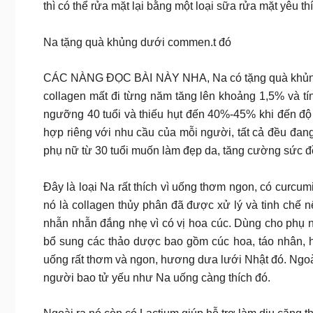
thì có thể rửa mặt lại bằng một loại sữa rửa mặt yêu 
Na tặng quà khủng dưới commen.t đó
CÁC NÀNG ĐỌC BÀI NÀY NHA, Na có tặng quà khủng dư
collagen mất đi từng năm tăng lên khoảng 1,5% và tí
ngưỡng 40 tuổi và thiếu hụt đến 40%-45% khi đến độ t
hợp riêng với nhu cầu của mỗi người, tất cả đều đan
phụ nữ từ 30 tuổi muốn làm đẹp da, tăng cường sức đ
Đây là loại Na rất thích vì uống thơm ngon, có curcu
nó là collagen thủy phân đã được xử lý và tinh chế 
nhẫn nhẫn đắng nhẹ vì có vị hoa cúc. Dùng cho phụ nữ
bổ sung các thảo dược bao gồm cúc hoa, táo nhân, h
uống rất thơm và ngon, hương dưa lưới Nhật đó. Ngoài co
người bao tử yếu như Na uống càng thích đó.