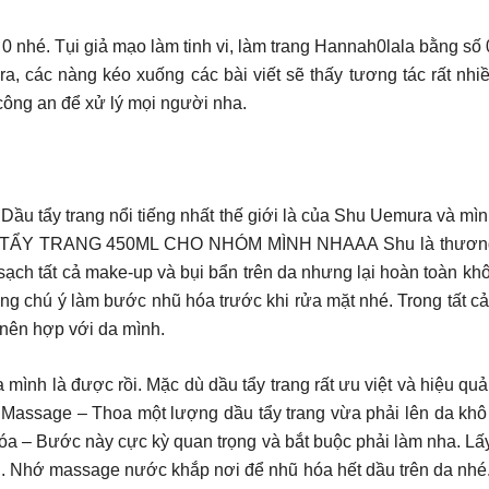
0 nhé. Tụi giả mạo làm tinh vi, làm trang Hannah0lala bằng số
 ra, các nàng kéo xuống các bài viết sẽ thấy tương tác rất nhi
 công an để xử lý mọi người nha.
! Dầu tẩy trang nổi tiếng nhất thế giới là của Shu Uemura và 
 TẨY TRANG 450ML CHO NHÓM MÌNH NHAAA Shu là thương hiệu
 sạch tất cả make-up và bụi bẩn trên da nhưng lại hoàn toàn k
àng chú ý làm bước nhũ hóa trước khi rửa mặt nhé. Trong tất cả
nên hợp với da mình.
mình là được rồi. Mặc dù dầu tẩy trang rất ưu việt và hiệu 
. Massage – Thoa một lượng dầu tẩy trang vừa phải lên da kh
óa – Bước này cực kỳ quan trọng và bắt buộc phải làm nha. Lấ
đi. Nhớ massage nước khắp nơi để nhũ hóa hết dầu trên da nhé