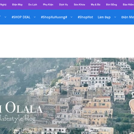
 Nghệ
Điện Máy
Du Lịch
Phụ Kiện
Dịch Vụ
Sức Khỏe
Mẹ & Bé
Đời Sống
Bảo Hiểm
T
#SHOP DEAL
#ShopXuHuong#
#ShopHot
Làm Đẹp
Điện Má