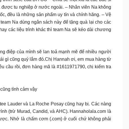
 đã được tu nghiệp ở nước ngoài. – Nhân viên Na không
c, đều là những sản phẩm uy tín và chính hãng. – Vệ
n team Na dùng ngân sách này để tặng quà lại cho các
mỡ hay các liệu trình khác thì team Na sẽ kéo dài chương
g điệp của mình sẽ lan toả mạnh mẽ để nhiều người
 cái gì cũng quý lắm đó.Chị Hannah ơi, em mua hàng từ
yêu cầu rồi, đơn hàng mã là #1611971790, chị kiểm tra
 cũng tình cảm vậy
Estee Lauder và La Roche Posay cũng hay bị. Các nàng
trình (trừ Murad, Candid, và AHC). Hannaholala.com là
được. Nhớ là chấm cơm (.com) ở cuối chứ không phải