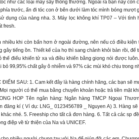
 tóc như các loại máy sấy thông thường. Ngoài ra bạn này còn có
phía trước, ẩn đi tóc con ở bên dưới làm tóc mình bóng mượt 
 sử dụng của nàng nha. 3. Máy lọc không khí TP07 – Với tình 
t fresh.
 nhiều khi còn bẩn hơn ở ngoài đường, nên nếu có điều kiện th
 gây tiếng ồn. Thiết kế của họ thì sang chảnh khỏi bàn rồi, để
có thể điểu khiển tử xa và điều khiển bằng giọng nói được luôn
oại bỏ 99,95% chất gây ô nhiễm và 97% các mùi khó chịu trong 
U: 1. Cam kết đây là hàng chính hãng, các bạn sẽ mua tr
Mọi người có thể mua bằng chuyển khoản hoặc trả tiền mặt khi
NG HOP Tên ngân hàng: Ngân hàng TMCP Ngoại Thương V
n đăng kí ( Ví dụ: LNG_ 0123456789 _ Nguyen A) 3. Hàng sẽ đ
hác nhé. 5. Freeship cho tất cả đơn hàng. 6. Tất cả các sp
hông điệp về từ thiện của Na và UNICEF.
ho nhiều người chung tay với Na để giúp đỡ các em. Chương t