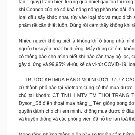
lần 1 giây) tránh hiện tượng quá nhiệt gây tổn thương
khí Coanda của nó có khả năng nâng phần tóc dài lên 
loại đầu sấy khác nhau tùy vào loại tóc và mục đích
phẩm rất cần thiết luôn. Dùng rồi cảm thấy không khí rấ
Nhiều người không biết là không khí ở trong nhà mình
người bị suyễn hoặc bị dị ứng. Máy dùng rất êm, không
có thông báo cho mình biết khi nào cần thay bộ lọc, 
gây dị ứng và 99,95% vi-rút, kể cả vi-rút COVID-19, l
— TRƯỚC KHI MUA HÀNG MỌI NGƯỜI LƯU Ý CÁC ĐIỂM SA
cứ thành phố nào tại Vietnam cũng có thể mua được. 
chủ tài khoản: CT TNHH MTV TM THOI TRANG TO
Dyson_Số điện thoại mua hàng _ Tên giống trong đơ
quyền dành cho chị em mình, không mua được ở đâu k
và truyền thông và các phóng viên đã hỗ trợ lan toả t
Mong rằng những thông điệp này sẽ truyền cảm hứng c