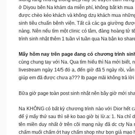
ở Diyou bên Na khám da miễn phí, không bắt kh mua bấ
được chèo kéo khách và không dzụ khách mua những d
sinh tiêu chuẩn bệnh viện. Tất cả các ga giường đượ
nàng. Nên nếu tìm một clinic có tâm, đàng hoàng tử tế đ
trình sinh nhật thêm 1 tuần vì tuần qua Na bận ko sha
Mấy hôm nay trên page đang có chương trình sinh
cùng chung tay với Na. Qua tìm hiểu thì Na mới biết,
livestream ngày 14/5 đó ạ, đến giờ đã 5 ngày rồi, vẫ
giúp em đã được chưa ạ??? Ib page mãi không trả lời
Bữa giờ page toàn post sinh nhật nên bây giờ mới sha
Na KHÔNG có bất kỳ chương trình nào với Dior hết cá
để ý mấy thứ sau thì sẽ ko bao giờ bị lừ.a: 1. Na ch
tên miền duy nhất ở trên cõi mạng này đã dc cty N
chấm muối chấm ớt hay chấm shop như bọn giả mạo h