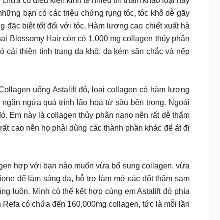
trẻ chưa có điều kiện kinh tế nhiều thì tham khảo loại này
hững bạn có các triệu chứng rụng tóc, tóc khô dễ gãy
 đặc biệt tốt đối với tóc. Hàm lương cao chiết xuất hà
chai Blossomy Hair còn có 1.000 mg collagen thủy phân
ó cải thiện tình trạng da khô, da kém săn chắc và nếp
llagen uống Astalift đỏ, loại collagen có hàm lượng
i ngăn ngừa quá trình lão hoá từ sâu bên trong. Ngoài
đó. Em này là collagen thủy phân nano nên rất dễ thẩm
ọ rất cao nên họ phải dùng các thành phần khác để át đi
ollagen hợp với bạn nào muốn vừa bổ sung collagen, vừa
ione để làm sáng da, hỗ trợ làm mờ các đốt thâm sạm
ng luôn. Mình có thể kết hợp cùng em Astalift đỏ phía
en Refa có chứa đến 160,000mg collagen, tức là mỗi lần