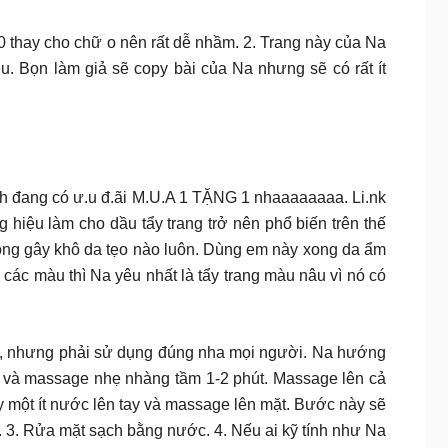
 0 thay cho chữ o nên rất dễ nhầm. 2. Trang này của Na
ều. Bọn làm giả sẽ copy bài của Na nhưng sẽ có rất ít
mình đang có ư.u đ.ãi M.U.A 1 TẶNG 1 nhaaaaaaaa. Li.nk
 làm cho dầu tẩy trang trở nên phổ biến trên thế
hông gây khô da tẹo nào luôn. Dùng em này xong da ẩm
 các màu thì Na yêu nhất là tẩy trang màu nâu vì nó có
quả, nhưng phải sử dụng đúng nha mọi người. Na hướng
ô và massage nhẹ nhàng tầm 1-2 phút. Massage lên cả
y một ít nước lên tay và massage lên mặt. Bước này sẽ
. 3. Rửa mặt sạch bằng nước. 4. Nếu ai kỹ tính như Na