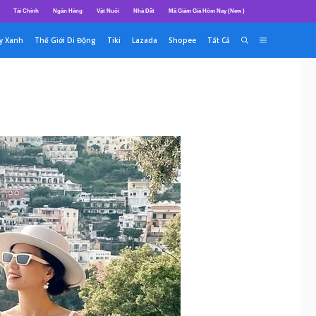
Tài Chính
Ngân Hàng
Vật Nuôi
Nhà Đất
Mã Giảm Giá Hôm Nay (New )
y Xanh
Thế Giới Di Động
Tiki
Lazada
Shopee
Tất Cả