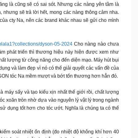
ăng là cũng sẽ có sai sót. Nhưng các nàng yên tâm là
m, nhưng sẽ trả lời hết, mong các nàng thông cảm nha.
 của cty Na, nên các brand khác nhau sẽ gửi cho mình
lala1?collections/dyson-05-2024
Cho nàng nào chưa
m phát triển thì thương hiệu này hiện được xem như
 chất lượng từ công năng cho đến diện mạo. Máy hút bụi
ng và làm đẹp vì nó có thể giải quyết các vấn đề của
DYSON tóc Na mềm mượt và bớt tổn thương hơn hẳn đó.
máy sấy và tạo kiểu xịn nhất thế giới rồi, chất lượng
 tóc xoăn tròn nhờ dựa vào nguyên lý vật lý trong ngành
sử dụng tốt hơn cho tóc ướt. Nghĩa là chúng ta có thể
iểm soát nhiệt ổn định (đo nhiệt độ không khí hơn 40