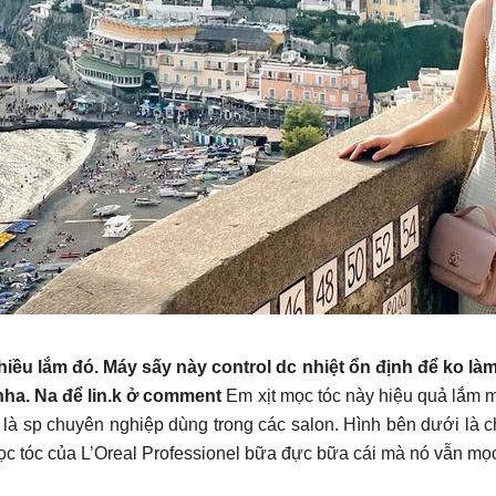
ều lắm đó. Máy sấy này control dc nhiệt ổn định để ko làm t
nha. Na để lin.k ở comment
Em xịt mọc tóc này hiệu quả lắm 
 Nó là sp chuyên nghiệp dùng trong các salon. Hình bên dưới là
mọc tóc của L’Oreal Professionel bữa đực bữa cái mà nó vẫn mọc 