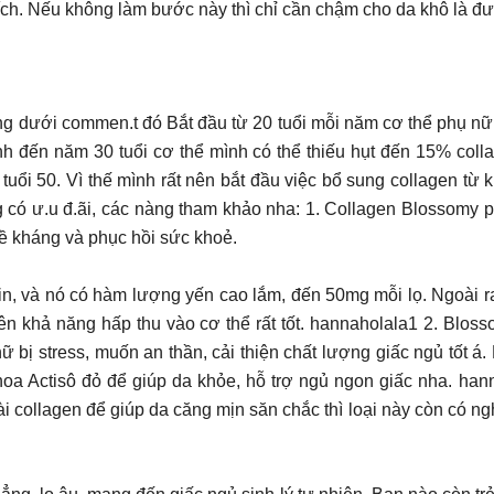
thích. Nếu không làm bước này thì chỉ cần chậm cho da khô là đư
ới commen.t đó Bắt đầu từ 20 tuổi mỗi năm cơ thể phụ nữ s
nh đến năm 30 tuổi cơ thể mình có thể thiếu hụt đến 15% coll
uổi 50. Vì thế mình rất nên bắt đầu việc bổ sung collagen từ 
g có ư.u đ.ãi, các nàng tham khảo nha: 1. Collagen Blossomy 
ề kháng và phục hồi sức khoẻ.
min, và nó có hàm lượng yến cao lắm, đến 50mg mỗi lọ. Ngoài 
nên khả năng hấp thu vào cơ thể rất tốt. hannaholala1 2. Bl
 bị stress, muốn an thần, cải thiện chất lượng giấc ngủ tốt 
oa Actisô đỏ để giúp da khỏe, hỗ trợ ngủ ngon giấc nha. han
llagen để giúp da căng mịn săn chắc thì loại này còn có nghệ để