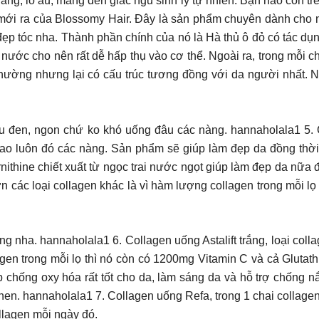
ẳng, lo âu, mang đến giấc ngủ sinh lý tự nhiên. Bạn nào còn 
mới ra của Blossomy Hair. Đây là sản phẩm chuyên dành cho n
p tóc nha. Thành phần chính của nó là Hà thủ ô đỏ có tác dụng
g nước cho nên rất dễ hấp thụ vào cơ thể. Ngoài ra, trong mỗi 
thường nhưng lại có cấu trúc tương đồng với da người nhất. N
 đen, ngon chứ ko khó uống đâu các nàng. hannaholala1 5. Co
t cao luôn đó các nàng. Sản phẩm sẽ giúp làm đẹp da đồng thờ
ithine chiết xuất từ ngọc trai nước ngọt giúp làm đẹp da nữa 
ơn các loại collagen khác là vì hàm lượng collagen trong mỗi l
áng nha. hannaholala1 6. Collagen uống Astalift trắng, loại c
en trong mỗi lọ thì nó còn có 1200mg Vitamin C và cả Glutath
 chống oxy hóa rất tốt cho da, làm sáng da và hỗ trợ chống nắ
 hen. hannaholala1 7. Collagen uống Refa, trong 1 chai collag
lagen mỗi ngày đó.