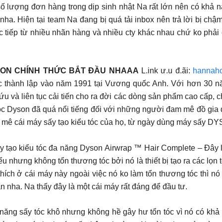
ố lượng đơn hàng trong dịp sinh nhật Na rất lớn nên có khả n
nha. Hiện tại team Na đang bị quá tải inbox nên trả lời bị chậ
ực tiếp từ nhiều nhãn hàng và nhiều cty khác nhau chứ ko phải
SON CHÍNH THỨC BẮT ĐẦU NHAAA
L.ink ư.u đ.ãi:
hannaho
c thành lập vào năm 1991 tại Vương quốc Anh. Với hơn 30 nă
ứu và liên tục cải tiến cho ra đời các dòng sản phẩm cao cấp,
c Dyson đã quá nổi tiếng đối với những người đam mê đồ gia dụ
u mê cái máy sấy tạo kiểu tóc của họ, từ ngày dùng máy sấy 
tạo kiểu tóc đa năng Dyson Airwrap ™ Hair Complete – Đây là 
ểu nhưng không tổn thương tóc bởi nó là thiết bị tạo ra các lọn
ích ở cái máy này ngoài việc nó ko làm tổn thương tóc thì nó 
an nha. Na thấy đây là một cái máy rất đáng để đầu tư.
ng sấy tóc khô nhưng không hề gây hư tổn tóc vì nó có khả k