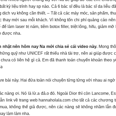
t kỳ liệu trình hay sp nào. Cả 6 bác sĩ đều là bác sĩ da liễu
ịch vụ không cần thiết. – Tất cả các máy móc, sản phẩm, thuố
c thay mới sau mỗi khách. Vì không tốn chi phí quảng cáo nê
ể làm laser trị nám, tiêm botox filler, triệt lông, hifu, giảm 
re được nha.
 nhật nên hôm nay Na mới chia sẻ cái video này.
Mong thôn
 những quỹ như UNICEF rất thiếu nhà tài trợ, nên ai giúp được
n chưa có liên hệ gì cả. Em đã thanh toán chuyển khoản theo 
 ạ
re bài này. Hai đứa toàn nói chuyện tửng tửng với nhau ai ngờ
c nàng ơi. Nó là lừ.a đả.o đó. Ngoài Dior thì còn Lancome, 
ỉ dẫn link về trang web hannaholala.com cho tất cả các chương 
a mua, không thể giả được, nên các nàng sẽ không nhầm lẫn 
ay làm làm nha.