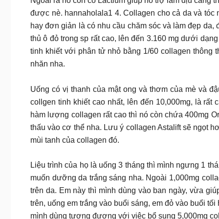
Ngoài ra nó còn có Lactium giúp hỗ trợ làm dịu căng th
được nè. hannaholala1 4. Collagen cho cả da và tóc 
hay đơn giản là có nhu cầu chăm sóc và làm đẹp da, đẹ
thủ ô đỏ trong sp rất cao, lên đến 3.160 mg dưới dạn
tinh khiết với phân tử nhỏ bằng 1/60 collagen thông 
nhăn nha.
Uống có vị thanh của mật ong và thơm của mè và đậu
collgen tinh khiết cao nhất, lên đến 10,000mg, là rấ
hàm lượng collagen rất cao thì nó còn chứa 400mg Orn
thấu vào cơ thể nha. Lưu ý collagen Astalift sẽ ngọt h
mùi tanh của collagen đó.
Liệu trình của họ là uống 3 tháng thì mình ngưng 1 th
muốn dưỡng da trắng sáng nha. Ngoài 1,000mg collag
trên da. Em này thì mình dùng vào ban ngày, vừa giúp
trên, uống em trắng vào buổi sáng, em đỏ vào buổi tối
mình dùng tương đương với việc bổ sung 5,000mg col