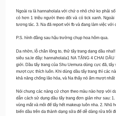
Ngoài ra là hannaholala với chứ o nhỏ chứ ko phải số 
có hơn 1 triệu người theo dõi và có tick xanh. Ngoài
tương tác. 3. Na đã report với fb và đang làm việc với
P.S. hình đằng sau hậu trường chụp hoa hôm qua.
Da nhờn, lỗ chân lông to, thử tẩy trang dạng dầu nha!
siêu sa.le đây: hannaholala1 NA TẶNG 4 CHAI DẦU
giới. Dầu tẩy trang của Shu Uemura dùng cực đã, tẩy
mượt cực thích luôn. Khi dùng dầu tẩy trang thì các n
khả năng chống lão hóa, và Na thấy nó ẩm mượt nhất 
Nói chung các nàng cứ chọn theo màu nào hợp với da 
dẫn cách sử dụng dầu tẩy trang đơn giản như sau: 1
vùng mắt và môi để tẩy hết makeup luôn nha. 2. Nhũ h
biến dầu trên da thành dạng sữa để dễ dàng rửa trôi 