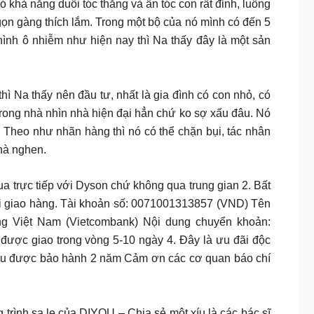
 khả năng duỗi tóc thẳng và ẩn tóc con rất đỉnh, luồng
gọn gàng thích lắm. Trong một bộ của nó mình có đến 5
hình ô nhiễm như hiện nay thì Na thấy đây là một sản
ì Na thấy nên đầu tư, nhất là gia đình có con nhỏ, có
 trong nhà nhìn nhà hiện đại hẳn chứ ko sợ xấu đâu. Nó
. Theo như nhãn hàng thì nó có thể chặn bụi, tác nhân
nhà nghen.
ực tiếp với Dyson chứ không qua trung gian 2. Bất
 giao hàng. Tài khoản số: 0071001313857 (VND) Tên
iệt Nam (Vietcombank) Nội dung chuyển khoản:
ược giao trong vòng 5-10 ngày 4. Đây là ưu đãi độc
 đều được bảo hành 2 năm Cảm ơn các cơ quan báo chí
rình sa.le của DIYOU – Chia sẻ một xíu là các bác sĩ