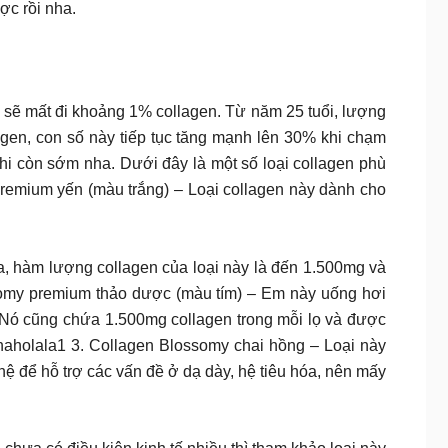
ợc rồi nha.
ẽ mất đi khoảng 1% collagen. Từ năm 25 tuổi, lượng
agen, con số này tiếp tục tăng mạnh lên 30% khi chạm
khi còn sớm nha. Dưới đây là một số loại collagen phù
premium yến (màu trắng) – Loại collagen này dành cho
ra, hàm lượng collagen của loại này là đến 1.500mg và
ossomy premium thảo dược (màu tím) – Em này uống hơi
á. Nó cũng chứa 1.500mg collagen trong mỗi lọ và được
naholala1 3. Collagen Blossomy chai hồng – Loại này
 hỗ trợ các vấn đề ở dạ dày, hệ tiêu hóa, nên mấy