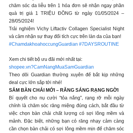
chăm sóc da liễu trên 1 hóa đơn sẽ nhận ngay phần
quà trị giá 1 TRIỆU ĐỒNG từ ngày 01/05/2024 –
28/05/2024! ️​
Trải nghiệm Vichy Liftactiv Collagen Specialist Night
và cảm nhận sự thay đổi tích cực trên làn da của bạn!​
#ChamdakhoahoccungGuardian
​
#7DAYSROUTINE
Xem chi tiết bộ ưu đãi mới nhất tại:
shopee.vn?CamNangMuaSamGuardian
Theo dõi Guardian thường xuyên để bắt kịp những
deal cực lớn sắp tới nhé!
SẮM BÀN CHẢI MỚI – RĂNG SÁNG RẠNG NGỜI
Bí quyết cho nụ cười “tỏa nắng”, rạng rỡ mỗi ngày
chính là chăm sóc răng miệng đúng cách, bắt đầu từ
việc chọn bàn chải chất lượng có sợi lông mềm và
mảnh. Đặc biệt, những bạn có răng nhạy cảm càng
cần chọn bàn chải có sợi lông mềm mịn để chăm sóc