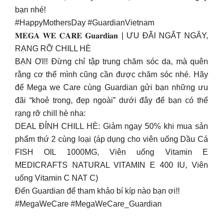
bạn nhé!
#HappyMothersDay #GuardianVietnam
𝐌𝐄𝐆𝐀 𝐖𝐄 𝐂𝐀𝐑𝐄 𝐆𝐮𝐚𝐫𝐝𝐢𝐚𝐧 | ƯU ĐÃI NGẤT NGÂY,
RẠNG RỠ CHILL HÈ
BẠN ƠI!! Đừng chỉ tập trung chăm sóc da, mà quên
rằng cơ thể mình cũng cần được chăm sóc nhé. Hãy
để Mega we Care cùng Guardian gửi bạn những ưu
đãi “khoẻ trong, đẹp ngoài” dưới đây để bạn có thể
rạng rỡ chill hè nha:
DEAL ĐỈNH CHILL HÈ: Giảm ngay 50% khi mua sản
phẩm thứ 2 cùng loại (áp dụng cho viên uống Dầu Cá
FISH OIL 1000MG, Viên uống Vitamin E
MEDICRAFTS NATURAL VITAMIN E 400 IU, Viên
uống Vitamin C NAT C)
Đến Guardian để tham khảo bí kíp nào bạn ơi!!
#MegaWeCare #MegaWeCare_Guardian