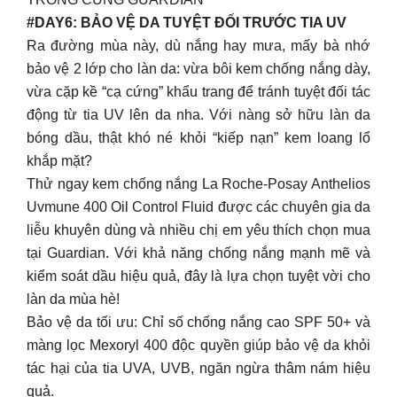
#DAY6: BẢO VỆ DA TUYỆT ĐỐI TRƯỚC TIA UV
Ra đường mùa này, dù nắng hay mưa, mấy bà nhớ
bảo vệ 2 lớp cho làn da: vừa bôi kem chống nắng dày,
vừa cặp kề “cạ cứng” khẩu trang để tránh tuyệt đối tác
động từ tia UV lên da nha. Với nàng sở hữu làn da
bóng dầu, thật khó né khỏi “kiếp nạn” kem loang lổ
khắp mặt? ​
Thử ngay kem chống nắng La Roche-Posay Anthelios
Uvmune 400 Oil Control Fluid được các chuyên gia da
liễu khuyên dùng và nhiều chị em yêu thích chọn mua
tại Guardian. Với khả năng chống nắng mạnh mẽ và
kiểm soát dầu hiệu quả, đây là lựa chọn tuyệt vời cho
làn da mùa hè! ​
Bảo vệ da tối ưu: Chỉ số chống nắng cao SPF 50+ và
màng lọc Mexoryl 400 độc quyền giúp bảo vệ da khỏi
tác hại của tia UVA, UVB, ngăn ngừa thâm nám hiệu
quả.​