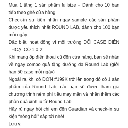
Mua 1 tặng 1 sản phẩm fullsize – Dành cho 10 bạn
tiếp theo ghé cửa hàng
Check-in sự kiện nhận ngay sample các sản phẩm
được yêu thích nhất ROUND LAB, dành cho 100 bạn
mỗi ngày
Đặc biệt, hoạt động vì môi trường ĐỔI CASE ĐIỆN
THOẠI CÓ 1-0-2:
Khi mang ốp điện thoại cũ đến cửa hàng, bạn sẽ nhận
về ngay combo quà tặng dưỡng da Round Lab (giới
hạn 50 case mỗi ngày)
Ngoài ra, khi có ĐƠN #199K trở lên trong đó có 1 sản
phẩm của Round Lab, các bạn sẽ được tham gia
chương trình ném phi tiêu may mắn và nhận thêm các
phần quà xinh iu từ Round Lab.
Hãy rủ ngay hội chị em đến Guardian và check-in sự
kiện “nóng hổi” sắp tới nhé!
Lưu ý: