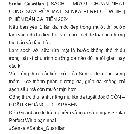
𝐒𝐞𝐧𝐤𝐚 𝐆𝐮𝐚𝐫𝐝𝐢𝐚𝐧 | SẠCH – MƯỚT CHUẨN NHẬT
CÙNG SỮA RỬA MẶT SENKA PERFECT WHIP |
PHIÊN BẢN CẢI TIẾN 2024
Nếu bạn yêu 1 làn da mộc đẹp trong mướt thì bước
làm sạch da là điều hết sức cần thiết để loại bỏ những
bụi bẩn và dầu thừa.
Làm sạch với sữa rửa mặt là bước không thể thiếu
trong bất kì chu trình dưỡng da nào dù là tối giản hay
cầu kì
Với công thức cải tiến mới của Senka được bổ sung
thêm 16% thành phần dưỡng da, giúp da không chỉ
sạch sâu mà còn mướt mịn hơn.
Công thức dịu lành, nâng niu làn da tuyệt đối: 0 CỒN –
0 DẦU KHOÁNG – 0 PARABEN
Đến Guardian để trải nghiệm và mua sắm ngay Senka
Perfect Whip bạn nha!
#Senka #Senka_Guardian