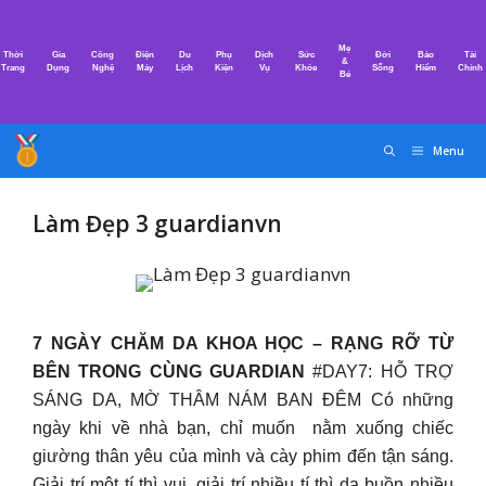
Chuyển
đến
Mẹ
Thời
Gia
Công
Điện
Du
Phụ
Dịch
Sức
Đời
Bảo
Tài
nội
&
Trang
Dụng
Nghệ
Máy
Lịch
Kiện
Vụ
Khỏe
Sống
Hiểm
Chính
Bé
dung
Menu
Làm Đẹp 3 guardianvn
7 NGÀY CHĂM DA KHOA HỌC – RẠNG RỠ TỪ
BÊN TRONG CÙNG GUARDIAN
#DAY7: HỖ TRỢ
SÁNG DA, MỜ THÂM NÁM BAN ĐÊM ​Có những
ngày khi về nhà bạn, chỉ muốn nằm xuống chiếc
giường thân yêu của mình và cày phim đến tận sáng.
Giải trí một tí thì vui, giải trí nhiều tí thì da buồn nhiều