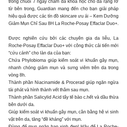
trong chuỗi 7 ngày chăm da khoa học cho da rạng rỡ
từ bên trong, Guardian mang đến cho bạn giải pháp
hiệu quả được các tín đồ skincare ưu ái – Kem Dưỡng
Giảm Mụn Chỉ Sau 8H La Roche-Posay Effaclar Duo+.
Được nghiên cứu bởi các chuyên gia da liễu, La
Roche-Posay Effaclar Duo+ với công thức cải tiến mới
“cứu cánh” cho làn da của bạn:​
Chứa Phylobioma giúp kiểm soát vi khuẩn gây mụn,
nhanh chóng giảm mụn và sưng viêm trên da trong
vòng 8h.​
Thành phần Niacinamide & Procerad giúp ngăn ngừa
tái phát và hình thành vết thâm sau mụn. ​
Thành phần Salicylid Acid tẩy tế bào c.hết và dầu thừa
bên dưới da.​
Giúp kiểm soát vi khuẩn gây mụn, cân bằng hệ vi sinh
vật trên da, tăng “đề kháng” với mụn.​
Đừng để mụn ngăn bạn xinh đẹp! Hãy để La Roche-