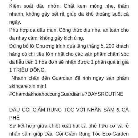
Kiểm soát dầu nhờn: Chất kem mỏng nhẹ, thấm
nhanh, không gây bết rít, giúp da khô thoáng suốt cả
ngày.​
Phù hợp da dầu mụn: Công thức dịu nhẹ, an toàn cho
da nhạy cảm, không gây kích ứng.​
Đừng bỏ lỡ Chương trình quà tặng tháng 5, 200 khách
hàng có chi tiêu lớn nhất cho các sản phẩm chăm sóc
da liễu trên 1 hóa đơn sẽ nhận được 1 phần quà trị giá
1 TRIỆU ĐỒNG. ​
️ Nhanh chân đến Guardian để rinh ngay sản phẩm
skincare xịn mịn!​
#ChamdakhoahoccungGuardian #7DAYSROUTINE
DẦU GỘI GIẢM RỤNG TÓC VỚI NHÂN SÂM & CÀ
PHÊ
Sự kết hợp giữa chiết xuất hạt cà phê hữu cơ và rễ
nhân sâm giúp Dầu Gội Giảm Rụng Tóc Eco-Garden