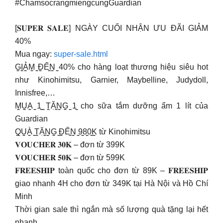
#ChamsocrangmiengcungGuardian
[𝐒𝐔𝐏𝐄𝐑 𝐒𝐀𝐋𝐄] NGÀY CUỐI NHẬN ƯU ĐÃI GIẢM
40%
Mua ngay:
super-sale.html
G̳I̳Ả̳M̳ ̳Đ̳Ế̳N̳ ̳40% cho hàng loạt thương hiệu siêu hot
như Kinohimitsu, Garnier, Maybelline, Judydoll,
Innisfree,…
M̳U̳A̳ ̳1̳ ̳T̳Ặ̳N̳G̳ ̳1̳ cho sữa tắm dưỡng ẩm 1 lít của
Guardian
Q̳U̳À̳ ̳T̳Ặ̳N̳G̳ ̳Đ̳Ế̳N̳ ̳9̳8̳0̳K̳ từ Kinohimitsu
𝐕𝐎𝐔𝐂𝐇𝐄𝐑 𝟑𝟎𝐊 – đơn từ 399K
𝐕𝐎𝐔𝐂𝐇𝐄𝐑 𝟓𝟎𝐊 – đơn từ 599K
𝐅𝐑𝐄𝐄𝐒𝐇𝐈𝐏 toàn quốc cho đơn từ 89K – 𝐅𝐑𝐄𝐄𝐒𝐇𝐈𝐏
giao nhanh 4H cho đơn từ 349K tại Hà Nội và Hồ Chí
Minh
Thời gian sale thì ngắn mà số lượng quà tặng lại hết
nhanh