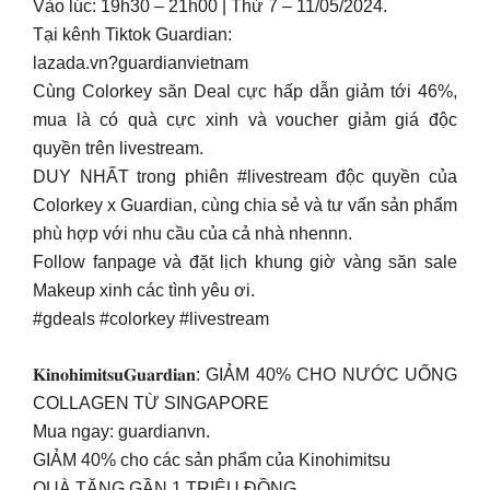
Vào lúc: 19h30 – 21h00 | Thứ 7 – 11/05/2024.
Tại kênh Tiktok Guardian:
lazada.vn?guardianvietnam
Cùng Colorkey săn Deal cực hấp dẫn giảm tới 46%,
mua là có quà cực xinh và voucher giảm giá độc
quyền trên livestream.
DUY NHẤT trong phiên #livestream độc quyền của
Colorkey x Guardian, cùng chia sẻ và tư vấn sản phẩm
phù hợp với nhu cầu của cả nhà nhennn.
Follow fanpage và đặt lịch khung giờ vàng săn sale
Makeup xinh các tình yêu ơi.
#gdeals #colorkey #livestream
𝐊𝐢𝐧𝐨𝐡𝐢𝐦𝐢𝐭𝐬𝐮𝐆𝐮𝐚𝐫𝐝𝐢𝐚𝐧: GIẢM 40% CHO NƯỚC UỐNG
COLLAGEN TỪ SINGAPORE
Mua ngay: guardianvn.
GIẢM 40% cho các sản phẩm của Kinohimitsu
QUÀ TẶNG GẦN 1 TRIỆU ĐỒNG