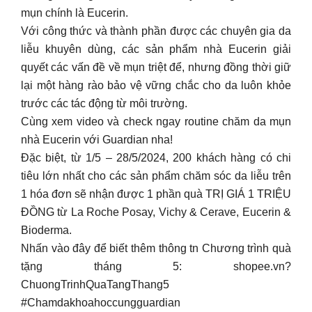
mụn chính là Eucerin.
Với công thức và thành phần được các chuyên gia da
liễu khuyên dùng, các sản phẩm nhà Eucerin giải
quyết các vấn đề về mụn triệt để, nhưng đồng thời giữ
lại một hàng rào bảo vệ vững chắc cho da luôn khỏe
trước các tác động từ môi trường.
Cùng xem video và check ngay routine chăm da mụn
nhà Eucerin với Guardian nha!
Đặc biệt, từ 1/5 – 28/5/2024, 200 khách hàng có chi
tiêu lớn nhất cho các sản phẩm chăm sóc da liễu trên
1 hóa đơn sẽ nhận được 1 phần quà TRỊ GIÁ 1 TRIỆU
ĐỒNG từ La Roche Posay, Vichy & Cerave, Eucerin &
Bioderma.​
Nhấn vào đây để biết thêm thông tn Chương trình quà
tặng tháng 5: shopee.vn?
ChuongTrinhQuaTangThang5
#Chamdakhoahoccungguardian