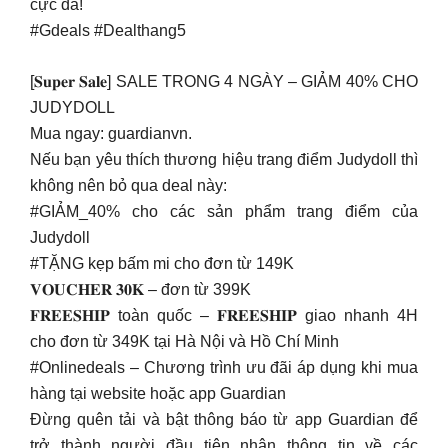
cực đã!
#Gdeals #Dealthang5
[𝐒𝐮𝐩𝐞𝐫 𝐒𝐚𝐥𝐞] SALE TRONG 4 NGÀY – GIẢM 40% CHO
JUDYDOLL
Mua ngay: guardianvn.
Nếu bạn yêu thích thương hiệu trang điểm Judydoll thì
không nên bỏ qua deal này:
#GIẢM_40% cho các sản phẩm trang điểm của
Judydoll
#TẶNG kẹp bấm mi cho đơn từ 149K
𝐕𝐎𝐔𝐂𝐇𝐄𝐑 𝟑𝟎𝐊 – đơn từ 399K
𝐅𝐑𝐄𝐄𝐒𝐇𝐈𝐏 toàn quốc – 𝐅𝐑𝐄𝐄𝐒𝐇𝐈𝐏 giao nhanh 4H
cho đơn từ 349K tại Hà Nội và Hồ Chí Minh
#Onlinedeals – Chương trình ưu đãi áp dụng khi mua
hàng tại website hoặc app Guardian
Đừng quên tải và bật thông báo từ app Guardian để
trở thành người đầu tiên nhận thông tin về các