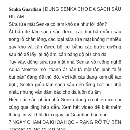
𝐒𝐞𝐧𝐤𝐚 𝐆𝐮𝐚𝐫𝐝𝐢𝐚𝐧 | DÙNG SENKA CHO DA SẠCH SÂU
ĐỦ ẨM
Sữa rửa mặt Senka có làm khô da như lời đồn?
Ắt hẳn để làm sạch sâu được các bụi bẩn nằm sâu
trong lỗ chân lông, các loại sữa rửa mặt không ít nhiều
gây khô và cần được bổ trợ bằng các bước dưỡng
sau đó để lấy lại độ ẩm, cân bằng độ pH cho da
Tuy vậy, dòng sửa rửa mặt nhà Senka với công nghệ
Aqua Moistex mới toanh ắt hẳn là một tân binh “diệt
bụi bẩn” đáng để thử đó. Với kết cấu dạng kem dễ tạo
bọt , Senka giúp làm sạch sâu đến từng hạt bụi nhỏ
nhất, nhưng vẫn đảm bảo cho da luôn đủ ẩm
Hiện các sản phẩm nhà Senka đang có nhiều ưu đãi
cùng quà tặng hấp dẫn. Xem hết video để biết thêm
thông tin và chốt đơn ngay tại Guardian bạn nhé
7 NGÀY CHĂM DA KHOA HỌC – RẠNG RỠ TỪ BÊN
TRONG CÙNG GUARDIAN