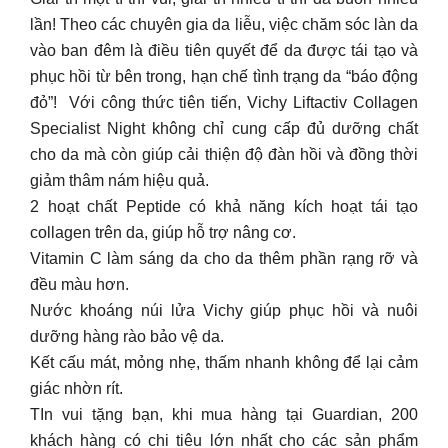
lần! Theo các chuyên gia da liễu, việc chăm sóc làn da
vào ban đêm là điều tiên quyết để da được tái tạo và
phục hồi từ bên trong, hạn chế tình trạng da “báo động
đỏ”! ​ Với công thức tiên tiến, Vichy Liftactiv Collagen
Specialist Night không chỉ cung cấp đủ dưỡng chất
cho da mà còn giúp cải thiện độ đàn hồi và đồng thời
giảm thâm nám hiệu quả.​
2 hoạt chất Peptide có khả năng kích hoạt tái tạo
collagen trên da, giúp hỗ trợ nâng cơ.​
Vitamin C làm sáng da cho da thêm phần rạng rỡ và
đều màu hơn. ​
Nước khoáng núi lửa Vichy giúp phục hồi và nuôi
dưỡng hàng rào bảo vệ da.​
Kết cấu mát, mỏng nhẹ, thấm nhanh không để lại cảm
giác nhờn rít.​
️TIn vui tặng bạn, khi mua hàng tại Guardian, 200
khách hàng có chi tiêu lớn nhất cho các sản phẩm