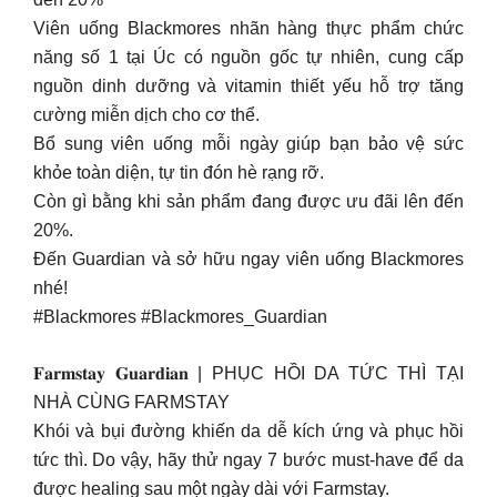
Viên uống Blackmores nhãn hàng thực phẩm chức
năng số 1 tại Úc có nguồn gốc tự nhiên, cung cấp
nguồn dinh dưỡng và vitamin thiết yếu hỗ trợ tăng
cường miễn dịch cho cơ thể.
Bổ sung viên uống mỗi ngày giúp bạn bảo vệ sức
khỏe toàn diện, tự tin đón hè rạng rỡ.
Còn gì bằng khi sản phẩm đang được ưu đãi lên đến
20%.
Đến Guardian và sở hữu ngay viên uống Blackmores
nhé!
#Blackmores #Blackmores_Guardian
𝐅𝐚𝐫𝐦𝐬𝐭𝐚𝐲 𝐆𝐮𝐚𝐫𝐝𝐢𝐚𝐧 | PHỤC HỒI DA TỨC THÌ TẠI
NHÀ CÙNG FARMSTAY
Khói và bụi đường khiến da dễ kích ứng và phục hồi
tức thì. Do vậy, hãy thử ngay 7 bước must-have để da
được healing sau một ngày dài với Farmstay.