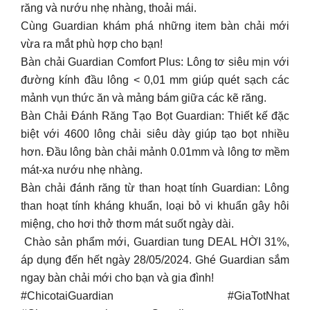
răng và nướu nhẹ nhàng, thoải mái.
Cùng Guardian khám phá những item bàn chải mới
vừa ra mắt phù hợp cho bạn!
Bàn chải Guardian Comfort Plus: Lông tơ siêu mịn với
đường kính đầu lông < 0,01 mm giúp quét sạch các
mảnh vụn thức ăn và mảng bám giữa các kẽ răng.
Bàn Chải Đánh Răng Tạo Bọt Guardian: Thiết kế đặc
biệt với 4600 lông chải siêu dày giúp tạo bọt nhiều
hơn. Đầu lông bàn chải mảnh 0.01mm và lông tơ mềm
mát-xa nướu nhẹ nhàng.
Bàn chải đánh răng từ than hoạt tính Guardian: Lông
than hoạt tính kháng khuẩn, loại bỏ vi khuẩn gây hôi
miệng, cho hơi thở thơm mát suốt ngày dài.
️ Chào sản phẩm mới, Guardian tung DEAL HỜI 31%,
áp dụng đến hết ngày 28/05/2024. Ghé Guardian sắm
ngay bàn chải mới cho bạn và gia đình!
#ChicotaiGuardian #GiaTotNhat