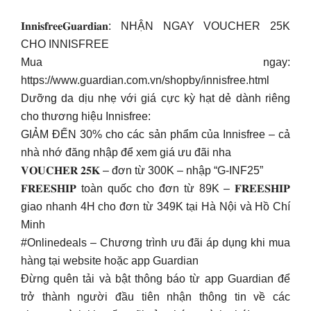
𝐈𝐧𝐧𝐢𝐬𝐟𝐫𝐞𝐞𝐆𝐮𝐚𝐫𝐝𝐢𝐚𝐧: NHẬN NGAY VOUCHER 25K
CHO INNISFREE
Mua ngay:
https://www.guardian.com.vn/shopby/innisfree.html
Dưỡng da dịu nhẹ với giá cực kỳ hạt dẻ dành riêng
cho thương hiệu Innisfree:
GIẢM ĐẾN 30% cho các sản phẩm của Innisfree – cả
nhà nhớ đăng nhập để xem giá ưu đãi nha
𝐕𝐎𝐔𝐂𝐇𝐄𝐑 𝟐𝟓𝐊 – đơn từ 300K – nhập “G-INF25”
𝐅𝐑𝐄𝐄𝐒𝐇𝐈𝐏 toàn quốc cho đơn từ 89K – 𝐅𝐑𝐄𝐄𝐒𝐇𝐈𝐏
giao nhanh 4H cho đơn từ 349K tại Hà Nội và Hồ Chí
Minh
#Onlinedeals – Chương trình ưu đãi áp dụng khi mua
hàng tại website hoặc app Guardian
Đừng quên tải và bật thông báo từ app Guardian để
trở thành người đầu tiên nhận thông tin về các