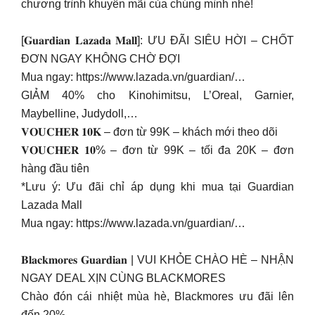
chương trình khuyến mãi của chúng mình nhé!
[𝐆𝐮𝐚𝐫𝐝𝐢𝐚𝐧 𝐋𝐚𝐳𝐚𝐝𝐚 𝐌𝐚𝐥𝐥]: ƯU ĐÃI SIÊU HỜI – CHỐT
ĐƠN NGAY KHÔNG CHỜ ĐỢI
Mua ngay: https://www.lazada.vn/guardian/…
GIẢM 40% cho Kinohimitsu, L’Oreal, Garnier,
Maybelline, Judydoll,…
𝐕𝐎𝐔𝐂𝐇𝐄𝐑 𝟏𝟎𝐊 – đơn từ 99K – khách mới theo dõi
𝐕𝐎𝐔𝐂𝐇𝐄𝐑 𝟏𝟎% – đơn từ 99K – tối đa 20K – đơn
hàng đầu tiên
*Lưu ý: Ưu đãi chỉ áp dụng khi mua tại Guardian
Lazada Mall
Mua ngay: https://www.lazada.vn/guardian/…
𝐁𝐥𝐚𝐜𝐤𝐦𝐨𝐫𝐞𝐬 𝐆𝐮𝐚𝐫𝐝𝐢𝐚𝐧 | VUI KHỎE CHÀO HÈ – NHẬN
NGAY DEAL XỊN CÙNG BLACKMORES
Chào đón cái nhiệt mùa hè, Blackmores ưu đãi lên
đến 20%