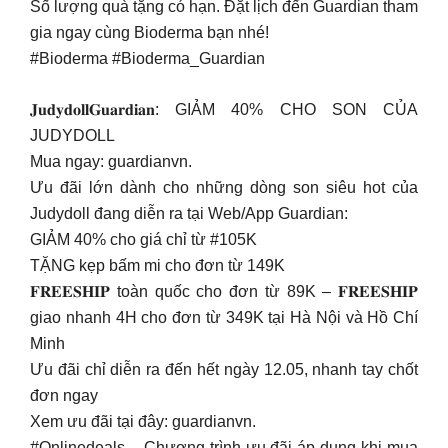
Số lượng quà tặng có hạn. Đặt lịch đến Guardian tham
gia ngay cùng Bioderma bạn nhé!
#Bioderma #Bioderma_Guardian
𝐉𝐮𝐝𝐲𝐝𝐨𝐥𝐥𝐆𝐮𝐚𝐫𝐝𝐢𝐚𝐧: GIẢM 40% CHO SON CỦA
JUDYDOLL
Mua ngay: guardianvn.
Ưu đãi lớn dành cho những dòng son siêu hot của
Judydoll đang diễn ra tại Web/App Guardian:
GIẢM 40% cho giá chỉ từ #105K
TẶNG kẹp bấm mi cho đơn từ 149K
𝐅𝐑𝐄𝐄𝐒𝐇𝐈𝐏 toàn quốc cho đơn từ 89K – 𝐅𝐑𝐄𝐄𝐒𝐇𝐈𝐏
giao nhanh 4H cho đơn từ 349K tại Hà Nội và Hồ Chí
Minh
Ưu đãi chỉ diễn ra đến hết ngày 12.05, nhanh tay chốt
đơn ngay
Xem ưu đãi tại đây: guardianvn.
#Onlinedeals – Chương trình ưu đãi áp dụng khi mua