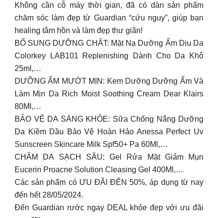
Không cần cỗ máy thời gian, đã có dàn sản phẩm
chăm sóc làm đẹp từ Guardian “cứu nguy”, giúp bạn
healing tâm hồn và làm đẹp thư giãn! ​
BỔ SUNG DƯỠNG CHẤT: Mặt Nạ Dưỡng Ẩm Dịu Da
Colorkey LAB101 Replenishing Dành Cho Da Khô
25ml,…​
DƯỠNG ẨM MƯỚT MỊN: Kem Dưỡng Dưỡng Ẩm Và
Làm Mịn Da Rich Moist Soothing Cream Dear Klairs
80Ml,…​
BẢO VỆ DA SÁNG KHỎE: Sữa Chống Nắng Dưỡng
Da Kiềm Dầu Bảo Vệ Hoàn Hảo Anessa Perfect Uv
Sunscreen Skincare Milk Spf50+ Pa 60Ml,…​
CHĂM DA SẠCH SÂU: Gel Rửa Mặt Giảm Mụn
Eucerin Proacne Solution Cleasing Gel 400Ml,…​
Các sản phẩm có ƯU ĐÃI ĐẾN 50%, áp dụng từ nay
đến hết 28/05/2024. ​
Đến Guardian rước ngay DEAL khỏe đẹp với ưu đãi