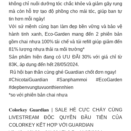
không chỉ nuôi dưỡng tóc chắc khỏe và giảm gãy rụng
mà còn hỗ trợ tạo độ phồng cho mái tóc, giúp ban tự
tin hơn mỗi ngày!
Với sứ mệnh cùng bạn làm đẹp bền vững và bảo vệ
hành tinh xanh, Eco-Garden mang đến 2 phiên bản
gồm chai nhựa 100% tái chế và túi refill giúp giảm đến
81% lượng nhựa thải ra môi trường*
Sản phẩm hiện đang có ƯU ĐÃI 30% với giá chỉ từ
83K, áp dụng đến hết 28/05/2024.
​ Rủ hội bạn thân cùng ghé Guardian chốt đơn ngay!
#ChicotaiGuardian #Sanphammoi #EcoGarden
#depbenvungtuvuonthiennhien
*so với phiên bản chai nhựa
𝐂𝐨𝐥𝐨𝐫𝐤𝐞𝐲 𝐆𝐮𝐚𝐫𝐝𝐢𝐚𝐧 | SALE HÈ CỰC CHÁY CÙNG
LIVESTREAM ĐỘC QUYỀN ĐẦU TIÊN CỦA
COLORKEY KẾT HỢP VỚI GUARDIAN