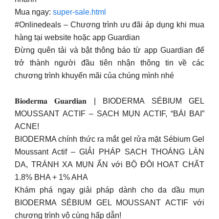
Mua ngay:
super-sale.html
#Onlinedeals – Chương trình ưu đãi áp dụng khi mua
hàng tại website hoặc app Guardian
Đừng quên tải và bật thông báo từ app Guardian để
trở thành người đầu tiên nhận thông tin về các
chương trình khuyến mãi của chúng mình nhé
𝐁𝐢𝐨𝐝𝐞𝐫𝐦𝐚 𝐆𝐮𝐚𝐫𝐝𝐢𝐚𝐧 | BIODERMA SÉBIUM GEL
MOUSSANT ACTIF – SẠCH MỤN ACTIF, “BÁI BAI”
ACNE!
BIODERMA chính thức ra mắt gel rửa mặt Sébium Gel
Moussant Actif – GIẢI PHÁP SẠCH THOÁNG LÀN
DA, TRÁNH XA MỤN ẨN với BỘ ĐÔI HOẠT CHẤT
1.8% BHA + 1% AHA
Khám phá ngay giải pháp dành cho da dầu mụn
BIODERMA SÉBIUM GEL MOUSSANT ACTIF với
chương trình vô cùng hấp dẫn!