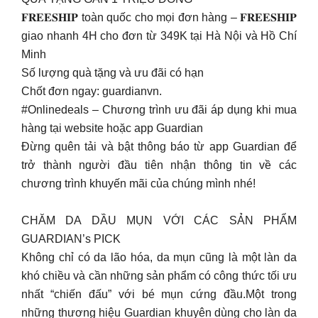
𝐅𝐑𝐄𝐄𝐒𝐇𝐈𝐏 toàn quốc cho mọi đơn hàng – 𝐅𝐑𝐄𝐄𝐒𝐇𝐈𝐏
giao nhanh 4H cho đơn từ 349K tại Hà Nội và Hồ Chí
Minh
Số lượng quà tặng và ưu đãi có hạn
Chốt đơn ngay: guardianvn.
#Onlinedeals – Chương trình ưu đãi áp dụng khi mua
hàng tại website hoặc app Guardian
Đừng quên tải và bật thông báo từ app Guardian để
trở thành người đầu tiên nhận thông tin về các
chương trình khuyến mãi của chúng mình nhé!
CHĂM DA DẦU MỤN VỚI CÁC SẢN PHẨM
GUARDIAN’s PICK
Không chỉ có da lão hóa, da mụn cũng là một làn da
khó chiều và cần những sản phẩm có công thức tối ưu
nhất “chiến đấu” với bé mụn cứng đầu.Một trong
những thương hiệu Guardian khuyên dùng cho làn da