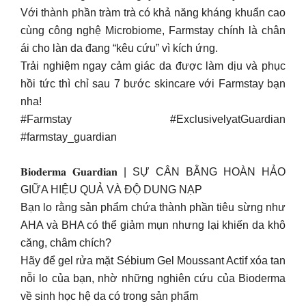
Với thành phần tràm trà có khả năng kháng khuẩn cao
cùng công nghệ Microbiome, Farmstay chính là chân
ái cho làn da đang “kêu cứu” vì kích ứng.
Trải nghiệm ngay cảm giác da được làm dịu và phục
hồi tức thì chỉ sau 7 bước skincare với Farmstay bạn
nha!
#Farmstay #ExclusivelyatGuardian
#farmstay_guardian
𝐁𝐢𝐨𝐝𝐞𝐫𝐦𝐚 𝐆𝐮𝐚𝐫𝐝𝐢𝐚𝐧 | SỰ CÂN BẰNG HOÀN HẢO
GIỮA HIỆU QUẢ VÀ ĐỘ DUNG NẠP
Bạn lo rằng sản phẩm chứa thành phần tiêu sừng như
AHA và BHA có thể giảm mụn nhưng lại khiến da khô
căng, châm chích?
Hãy để gel rửa mặt Sébium Gel Moussant Actif xóa tan
nỗi lo của bạn, nhờ những nghiên cứu của Bioderma
về sinh học hệ da có trong sản phẩm