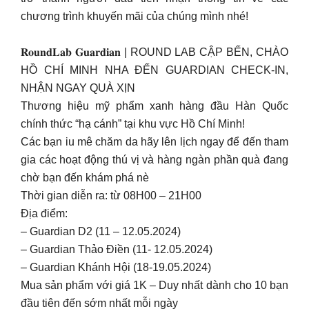
chương trình khuyến mãi của chúng mình nhé!
𝐑𝐨𝐮𝐧𝐝𝐋𝐚𝐛 𝐆𝐮𝐚𝐫𝐝𝐢𝐚𝐧 | ROUND LAB CẬP BẾN, CHÀO
HỒ CHÍ MINH NHA ĐẾN GUARDIAN CHECK-IN,
NHẬN NGAY QUÀ XỊN
Thương hiệu mỹ phẩm xanh hàng đầu Hàn Quốc
chính thức “hạ cánh” tại khu vực Hồ Chí Minh!
Các bạn iu mê chăm da hãy lên lịch ngay để đến tham
gia các hoạt động thú vị và hàng ngàn phần quà đang
chờ bạn đến khám phá nè
Thời gian diễn ra: từ 08H00 – 21H00
Địa điểm:
– Guardian D2 (11 – 12.05.2024)
– Guardian Thảo Điền (11- 12.05.2024)
– Guardian Khánh Hội (18-19.05.2024)
Mua sản phẩm với giá 1K – Duy nhất dành cho 10 bạn
đầu tiên đến sớm nhất mỗi ngày