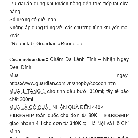
Ưu đãi áp dụng khi khách hàng đến trực tiếp tại cửa
hàng
Số lượng có giới hạn
Không áp dụng trùng với các chương trình khuyến mãi
khác.
#Roundlab_Guardian #Roundlab
𝐂𝐨𝐜𝐨𝐨𝐧𝐆𝐮𝐚𝐫𝐝𝐢𝐚𝐧:: Chăm Da Lành Tỉnh – Nhận Ngay
Deal Đỉnh
Mua ngay:
https://www.guardian.com.vn/shopby/cocoon.html
M̳U̳A̳ ̳1̳ ̳T̳Ặ̳N̳G̳ ̳1̳ cho tinh dầu bưởi 310ml; tẩy tế bào
chết 200ml
M̳U̳A̳ ̳L̳À̳ ̳C̳Ó̳ ̳Q̳U̳À̳ ̳- NHẬN QUÀ ĐẾN 440K
𝐅𝐑𝐄𝐄𝐒𝐇𝐈𝐏 toàn quốc cho đơn từ 89K – 𝐅𝐑𝐄𝐄𝐒𝐇𝐈𝐏
giao nhanh 4H cho đơn từ 349K tại Hà Nội và Hồ Chí
Minh