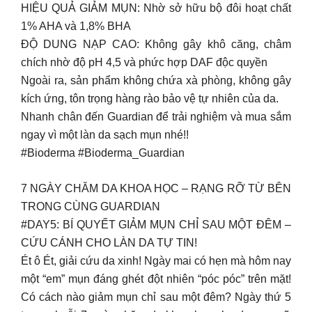
HIỆU QUẢ GIẢM MỤN: Nhờ sở hữu bộ đôi hoạt chất
1% AHA và 1,8% BHA
ĐỘ DUNG NẠP CAO: Không gây khô căng, châm
chích nhờ độ pH 4,5 và phức hợp DAF độc quyền
Ngoài ra, sản phẩm không chứa xà phòng, không gây
kích ứng, tôn trọng hàng rào bảo vệ tự nhiên của da.
Nhanh chân đến Guardian để trải nghiệm và mua sắm
ngay vì một làn da sạch mụn nhé!!
#Bioderma #Bioderma_Guardian
7 NGÀY CHĂM DA KHOA HỌC – RẠNG RỠ TỪ BÊN
TRONG CÙNG GUARDIAN
#DAY5: BÍ QUYẾT GIẢM MỤN CHỈ SAU MỘT ĐÊM –
CỨU CÁNH CHO LÀN DA TỰ TIN! ​
Ét ô Ét, giải cứu da xinh! Ngày mai có hẹn mà hôm nay
một “em” mụn đáng ghét đột nhiên “póc póc” trên mặt!
Có cách nào giảm mụn chỉ sau một đêm? Ngày thứ 5