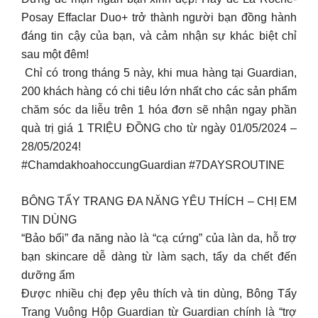
Posay Effaclar Duo+ trở thành người bạn đồng hành
đáng tin cậy của bạn, và cảm nhận sự khác biệt chỉ
sau một đêm! ​
️ Chỉ có trong tháng 5 này, khi mua hàng tại Guardian,
200 khách hàng có chi tiêu lớn nhất cho các sản phẩm
chăm sóc da liễu trên 1 hóa đơn sẽ nhận ngay phần
quà trị giá 1 TRIỆU ĐỒNG cho từ ngày 01/05/2024 –
28/05/2024! ️​
#ChamdakhoahoccungGuardian #7DAYSROUTINE
BÔNG TẨY TRANG ĐA NĂNG YÊU THÍCH – CHỊ EM
TIN DÙNG
“Bảo bối” đa năng nào là “cạ cứng” của làn da, hỗ trợ
bạn skincare dễ dàng từ làm sạch, tẩy da chết đến
dưỡng ẩm
Được nhiều chị đẹp yêu thích và tin dùng, Bông Tẩy
Trang Vuông Hộp Guardian từ Guardian chính là “trợ