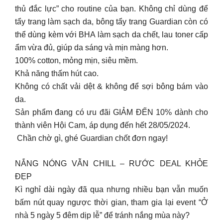
thủ đắc lực” cho routine của bạn. Không chỉ dùng để
tẩy trang làm sạch da, bông tẩy trang Guardian còn có
thể dùng kèm với BHA làm sạch da chết, lau toner cấp
ẩm vừa đủ, giúp da sáng và mịn màng hơn.
100% cotton, mỏng mịn, siêu mềm.
Khả năng thấm hút cao.
Không có chất vải dệt & không để sợi bông bám vào
da.
Sản phẩm đang có ưu đãi GIẢM ĐẾN 10% dành cho
thành viên Hội Cam, áp dụng đến hết 28/05/2024.
️ Chần chờ gì, ghé Guardian chốt đơn ngay!
NẮNG NÓNG VẪN CHILL – RƯỚC DEAL KHỎE
ĐẸP
Kì nghỉ dài ngày đã qua nhưng nhiều bạn vẫn muốn
bấm nút quay ngược thời gian, tham gia lại event “Ở
nhà 5 ngày 5 đêm dịp lễ” để tránh nắng mùa này?​