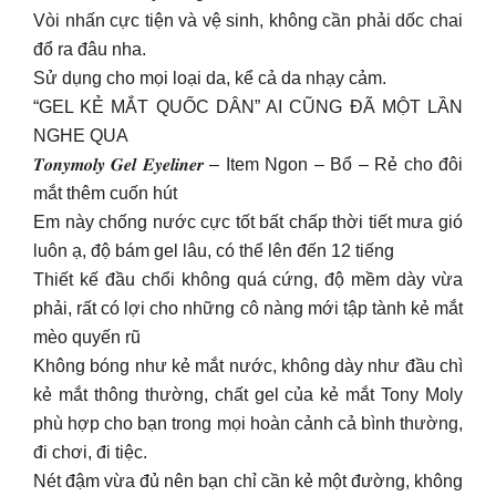
Vòi nhấn cực tiện và vệ sinh, không cần phải dốc chai
đổ ra đâu nha.
Sử dụng cho mọi loại da, kể cả da nhạy cảm.
“GEL KẺ MẮT QUỐC DÂN” AI CŨNG ĐÃ MỘT LẦN
NGHE QUA
𝑻𝒐𝒏𝒚𝒎𝒐𝒍𝒚 𝑮𝒆𝒍 𝑬𝒚𝒆𝒍𝒊𝒏𝒆𝒓 – Item Ngon – Bổ – Rẻ cho đôi
mắt thêm cuốn hút
Em này chống nước cực tốt bất chấp thời tiết mưa gió
luôn ạ, độ bám gel lâu, có thể lên đến 12 tiếng
Thiết kế đầu chổi không quá cứng, độ mềm dày vừa
phải, rất có lợi cho những cô nàng mới tập tành kẻ mắt
mèo quyến rũ
Không bóng như kẻ mắt nước, không dày như đầu chì
kẻ mắt thông thường, chất gel của kẻ mắt Tony Moly
phù hợp cho bạn trong mọi hoàn cảnh cả bình thường,
đi chơi, đi tiệc.
Nét đậm vừa đủ nên bạn chỉ cần kẻ một đường, không