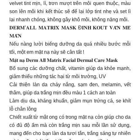
velvet tint mịn, lì, trơn mượt trên môi quen thuộc, màu
son lên môi khi kết thúc sẽ để lại lớp tint nhẹ và set lì
lại nhanh chóng, không gây khô môi, không nặng môi.
𝐃𝐄𝐑𝐌’𝐀𝐋𝐋 𝐌𝐀𝐓𝐑𝐈𝐗 𝐌𝐀𝐒𝐊 Đ𝐈̉𝐍𝐇 𝐊𝐎𝐔𝐓 𝐕𝐀̂̃𝐍 𝐌𝐄̂
𝐌𝐀̂̉𝐍
Nếu nàng lười biếng dưỡng da quá nhiều bước mỗi
tối, một em mặt nạ này sẽ cân tất !
𝐌𝐚̣̆𝐭 𝐧𝐚̣ 𝐃𝐞𝐫𝐦 𝐀𝐥𝐥 𝐌𝐚𝐭𝐫𝐢𝐱 𝐅𝐚𝐜𝐢𝐚𝐥 𝐃𝐞𝐫𝐦𝐚𝐥 𝐂𝐚𝐫𝐞 𝐌𝐚𝐬𝐤
Bổ sung các dưỡng chất, vitamin giúp da khỏe mạnh,
giảm thiểu những tác hại từ môi trường, UV
Cải thiện làn da cháy nắng, sạm đen, melamin, vết
thâm, giúp da trắng mịn đều màu 1 cách an toàn
Làm dịu da, kháng khuẩn, giảm mụn trứng cá, se khít
lỗ chân lông
Chiết xuất từ mật ong có trong mặt nạ còn giúp cho da
có đủ độ ẩm mà còn trắng mịn sau mỗi lần sử dụng,
mang đến cho bạn làn da tươi tắn, trắng sáng tự nhiên