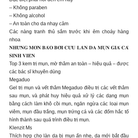
– Không paraben
– Không alcohol
– An toàn cho da nhạy cảm
Các nàng tranh thủ sắm trước khi ẻm choáy hàng
nhoa
𝐍𝐇𝐔̛̃𝐍𝐆 𝐌𝐎́𝐍 𝐁𝐀̉𝐎 𝐁𝐎̂́𝐈 𝐂𝐔̛́𝐔 𝐋𝐀̀𝐍 𝐃𝐀 𝐌𝐔̣𝐍 𝐆𝐈𝐀́ 𝐂𝐀̉
𝐒𝐈𝐍𝐇 𝐕𝐈𝐄̂𝐍
Top 3 kem trị mụn, mờ thâm an toàn – hiệu quả – được
các bác sĩ khuyên dùng
Megaduo
Gel trị mụn và vết thâm Megaduo điều trị các vết thâm
sau mụn, và phát huy hiệu quả xử lý các dạng mụn
bằng cách làm khô cồi mụn, ngăn ngừa các loại mụn
viêm, mụn đầu trắng, mụn trứng cá và các đốm hắc tố
hình thành sau quá trình điều trị mụn.
Klenzit Ms
Thích hợp cho làn da bị mụn ẩn nhẹ, da mới bắt đầu