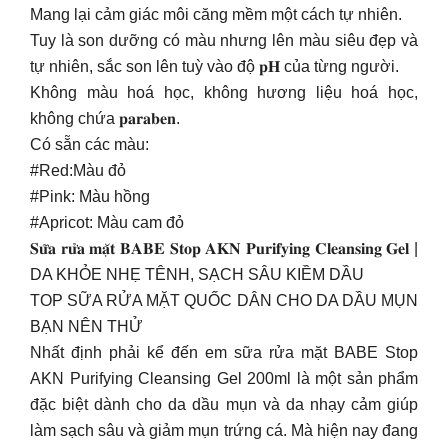
Mang lại cảm giác môi căng mềm một cách tự nhiên.
Tuy là son dưỡng có màu nhưng lên màu siêu đẹp và
tự nhiên, sắc son lên tuỳ vào độ 𝐩𝐇 của từng người.
Không màu hoá học, không hương liệu hoá học,
không chứa 𝐩𝐚𝐫𝐚𝐛𝐞𝐧.
Có sẵn các màu:
#Red:Màu đỏ
#Pink: Màu hồng
#Apricot: Màu cam đỏ
𝐒𝐮̛̃𝐚 𝐫𝐮̛̉𝐚 𝐦𝐚̣̆𝐭 𝐁𝐀𝐁𝐄 𝐒𝐭𝐨𝐩 𝐀𝐊𝐍 𝐏𝐮𝐫𝐢𝐟𝐲𝐢𝐧𝐠 𝐂𝐥𝐞𝐚𝐧𝐬𝐢𝐧𝐠 𝐆𝐞𝐥 |
DA KHỎE NHẸ TÊNH, SẠCH SÂU KIỀM DẦU
TOP SỮA RỬA MẶT QUỐC DÂN CHO DA DẦU MỤN
BẠN NÊN THỬ
Nhất định phải kể đến em sữa rửa mặt BABE Stop
AKN Purifying Cleansing Gel 200ml là một sản phẩm
đặc biệt dành cho da dầu mụn và da nhạy cảm giúp
làm sạch sâu và giảm mụn trứng cá. Mà hiện nay đang