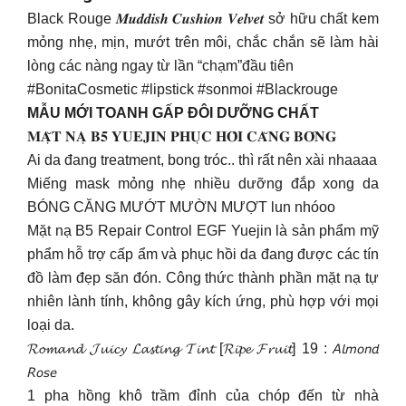
Black Rouge 𝑴𝒖𝒅𝒅𝒊𝒔𝒉 𝑪𝒖𝒔𝒉𝒊𝒐𝒏 𝑽𝒆𝒍𝒗𝒆𝒕 sở hữu chất kem
mỏng nhẹ, mịn, mướt trên môi, chắc chắn sẽ làm hài
lòng các nàng ngay từ lần “chạm”đầu tiên
#BonitaCosmetic #lipstick #sonmoi #Blackrouge
MẪU MỚI TOANH GẤP ĐÔI DƯỠNG CHẤT
𝐌𝐀̣̆𝐓 𝐍𝐀̣ 𝐁𝟓 𝐘𝐔𝐄𝐉𝐈𝐍 𝐏𝐇𝐔̣𝐂 𝐇𝐎̂̀𝐈 𝐂𝐀̆𝐍𝐆 𝐁𝐎́𝐍𝐆
Ai da đang treatment, bong tróc.. thì rất nên xài nhaaaa
Miếng mask mỏng nhẹ nhiều dưỡng đắp xong da
BÓNG CĂNG MƯỚT MƯỜN MƯỢT lun nhóoo
Mặt nạ B5 Repair Control EGF Yuejin là sản phẩm mỹ
phẩm hỗ trợ cấp ẩm và phục hồi da đang được các tín
đồ làm đẹp săn đón. Công thức thành phần mặt nạ tự
nhiên lành tính, không gây kích ứng, phù hợp với mọi
loại da.
𝓡𝓸𝓶𝓪𝓷𝓭 𝓙𝓾𝓲𝓬𝔂 𝓛𝓪𝓼𝓽𝓲𝓷𝓰 𝓣𝓲𝓷𝓽 [𝓡𝓲𝓹𝓮 𝓕𝓻𝓾𝓲𝓽] 19 : 𝘈𝘭𝘮𝘰𝘯𝘥
𝘙𝘰𝘴𝘦
1 pha hồng khô trầm đỉnh của chóp đến từ nhà