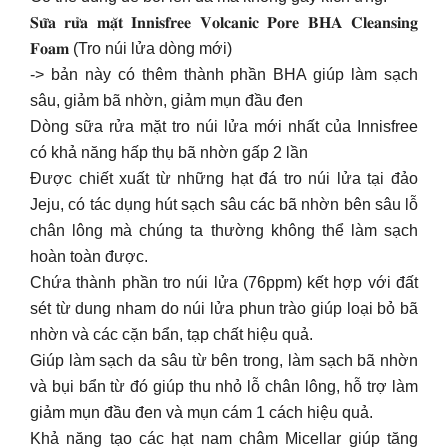
𝐒𝐮̛̃𝐚 𝐫𝐮̛̉𝐚 𝐦𝐚̣̆𝐭 𝐈𝐧𝐧𝐢𝐬𝐟𝐫𝐞𝐞 𝐕𝐨𝐥𝐜𝐚𝐧𝐢𝐜 𝐏𝐨𝐫𝐞 𝐁𝐇𝐀 𝐂𝐥𝐞𝐚𝐧𝐬𝐢𝐧𝐠
𝐅𝐨𝐚𝐦 (Tro núi lửa dòng mới)
-> bản này có thêm thành phần BHA giúp làm sạch
sâu, giảm bã nhờn, giảm mụn đầu đen
Dòng sữa rửa mặt tro núi lửa mới nhất của Innisfree
có khả năng hấp thụ bã nhờn gấp 2 lần
Được chiết xuất từ những hạt đá tro núi lửa tại đảo
Jeju, có tác dụng hút sạch sâu các bã nhờn bên sâu lỗ
chân lông mà chúng ta thường không thể làm sạch
hoàn toàn được.
Chứa thành phần tro núi lửa (76ppm) kết hợp với đất
sét từ dung nham do núi lửa phun trào giúp loại bỏ bã
nhờn và các cặn bẩn, tạp chất hiệu quả.
Giúp làm sạch da sâu từ bên trong, làm sạch bã nhờn
và bụi bẩn từ đó giúp thu nhỏ lỗ chân lông, hỗ trợ làm
giảm mụn đầu đen và mụn cám 1 cách hiệu quả.
Khả năng tạo các hạt nam châm Micellar giúp tăng