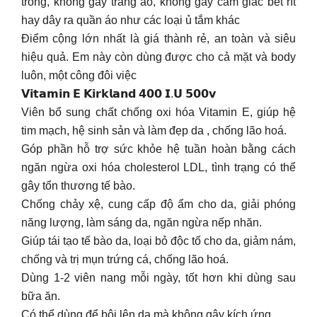
trong, không gây trắng ảo, không gây cảm giác bết rít
hay dây ra quần áo như các loại ủ tắm khác
Điểm cộng lớn nhất là giá thành rẻ, an toàn và siêu
hiệu quả. Em này còn dùng được cho cả mặt và body
luôn, một công đôi việc
𝗩𝗶𝘁𝗮𝗺𝗶𝗻 𝗘 𝗞𝗶𝗿𝗸𝗹𝗮𝗻𝗱 𝟰𝟬𝟬 𝗜.𝗨 𝟱𝟬𝟬𝘃
Viên bổ sung chất chống oxi hóa Vitamin E, giúp hệ
tim mạch, hệ sinh sản và làm đẹp da , chống lão hoá.
Góp phần hỗ trợ sức khỏe hệ tuần hoàn bằng cách
ngăn ngừa oxi hóa cholesterol LDL, tình trạng có thể
gây tổn thương tế bào.
Chống chảy xệ, cung cấp độ ẩm cho da, giải phóng
năng lượng, làm sáng da, ngăn ngừa nếp nhăn.
Giúp tái tạo tế bào da, loại bỏ độc tố cho da, giảm nám,
chống và trị mụn trứng cá, chống lão hoá.
Dùng 1-2 viên nang mỗi ngày, tốt hơn khi dùng sau
bữa ăn.
Có thể dùng để bôi lên da mà không gây kích ứng.