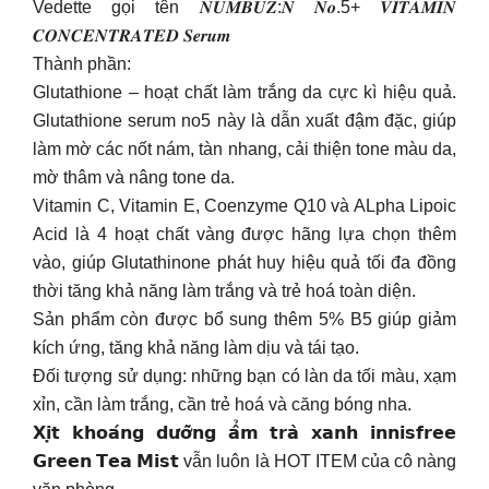
Vedette gọi tên 𝑵𝑼𝑴𝑩𝑼𝒁:𝑵 𝑵𝒐.5+ 𝑽𝑰𝑻𝑨𝑴𝑰𝑵
𝑪𝑶𝑵𝑪𝑬𝑵𝑻𝑹𝑨𝑻𝑬𝑫 𝑺𝒆𝒓𝒖𝒎
Thành phần:
Glutathione – hoạt chất làm trắng da cực kì hiệu quả.
Glutathione serum no5 này là dẫn xuất đậm đặc, giúp
làm mờ các nốt nám, tàn nhang, cải thiện tone màu da,
mờ thâm và nâng tone da.
Vitamin C, Vitamin E, Coenzyme Q10 và ALpha Lipoic
Acid là 4 hoạt chất vàng được hãng lựa chọn thêm
vào, giúp Glutathinone phát huy hiệu quả tối đa đồng
thời tăng khả năng làm trắng và trẻ hoá toàn diện.
Sản phẩm còn được bổ sung thêm 5% B5 giúp giảm
kích ứng, tăng khả năng làm dịu và tái tạo.
Đối tượng sử dụng: những bạn có làn da tối màu, xạm
xỉn, cần làm trắng, cần trẻ hoá và căng bóng nha.
𝗫𝗶̣𝘁 𝗸𝗵𝗼𝗮́𝗻𝗴 𝗱𝘂̛𝗼̛̃𝗻𝗴 𝗮̂̉𝗺 𝘁𝗿𝗮̀ 𝘅𝗮𝗻𝗵 𝗶𝗻𝗻𝗶𝘀𝗳𝗿𝗲𝗲
𝗚𝗿𝗲𝗲𝗻 𝗧𝗲𝗮 𝗠𝗶𝘀𝘁 vẫn luôn là HOT ITEM của cô nàng