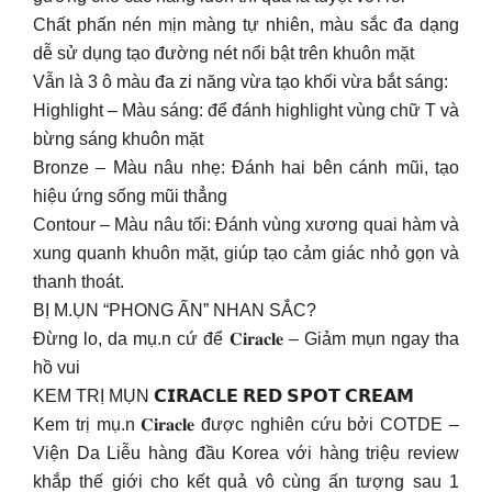
Chất phấn nén mịn màng tự nhiên, màu sắc đa dạng
dễ sử dụng tạo đường nét nổi bật trên khuôn mặt
Vẫn là 3 ô màu đa zi năng vừa tạo khối vừa bắt sáng:
Highlight – Màu sáng: để đánh highlight vùng chữ T và
bừng sáng khuôn mặt
Bronze – Màu nâu nhẹ: Đánh hai bên cánh mũi, tạo
hiệu ứng sống mũi thẳng
Contour – Màu nâu tối: Đánh vùng xương quai hàm và
xung quanh khuôn mặt, giúp tạo cảm giác nhỏ gọn và
thanh thoát.
BỊ M.ỤN “PHONG ẤN” NHAN SẮC?
Đừng lo, da mụ.n cứ để 𝐂𝐢𝐫𝐚𝐜𝐥𝐞 – Giảm mụn ngay tha
hồ vui
KEM TRỊ MỤN 𝗖𝗜𝗥𝗔𝗖𝗟𝗘 𝗥𝗘𝗗 𝗦𝗣𝗢𝗧 𝗖𝗥𝗘𝗔𝗠
Kem trị mụ.n 𝐂𝐢𝐫𝐚𝐜𝐥𝐞 được nghiên cứu bởi COTDE –
Viện Da Liễu hàng đầu Korea với hàng triệu review
khắp thế giới cho kết quả vô cùng ấn tượng sau 1