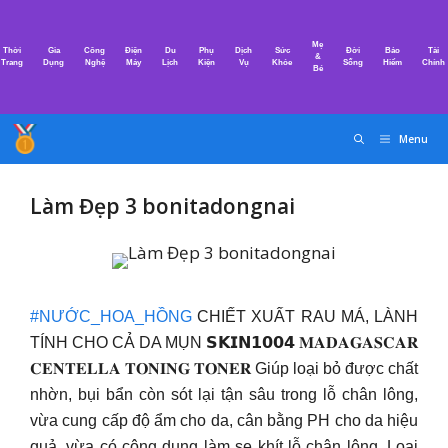
Chuyển
đến
Mẹ
Thời
Gia
Công
Điện
Du
Phụ
Dịch
Sức
Đời
Bảo
Tài
nội
&
Trang
Dụng
Nghệ
Máy
Lịch
Kiện
Vụ
Khỏe
Sống
Hiểm
Chính
Bé
dung
Menu
Làm Đẹp 3 bonitadongnai
#NƯỚC_HOA_HỒNG
CHIẾT XUẤT RAU MÁ, LÀNH
TÍNH CHO CẢ DA MỤN 𝗦𝗞𝗜𝗡𝟭𝟬𝟬𝟰 𝐌𝐀𝐃𝐀𝐆𝐀𝐒𝐂𝐀𝐑
𝐂𝐄𝐍𝐓𝐄𝐋𝐋𝐀 𝐓𝐎𝐍𝐈𝐍𝐆 𝐓𝐎𝐍𝐄𝐑 Giúp loại bỏ được chất
nhờn, bụi bẩn còn sót lại tận sâu trong lỗ chân lông,
vừa cung cấp độ ẩm cho da, cân bằng PH cho da hiệu
quả, vừa có công dụng làm se khít lỗ chân lông. Loại