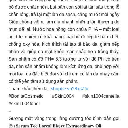
bỏ được chất nhờn, bụi bẩn còn sót lại tận sâu trong lỗ
chân lông, trả lại một làn da sạch, căng mướt mỗi ngày
Giúp chống viêm, làm dịu nhanh những tổn thương do
mụn để lại. Nước hoa hồng còn chứa PHA – một loại
acid tự nhiên có khả năng loại bỏ đi lớp tế bào chết,
chống oxy hóa, kích thích tái tạo tế bào da, giảm nếp
nhăn và giúp da mặt khỏe, săn chắc hơn trông thấy.
Sản phẩm có độ PH= 5.3 tương tự với độ Ph có trên
da, nên sản phẩm không làm kích ứng da, phù hợp với
mọi loại da đặc biệt đối với chị em có làn da nhạy cảm
có thể yên tâm sử dụng sản phẩm.
Tham khảo thêm tại:
shopee.vn?8xsZto
#BonitaCosmetic #Skin1004 #skin1004centella
#skin1004toner
–
Gương mặt vàng trong làng dưỡng tóc bình dân gọi
tên 𝐒𝐞𝐫𝐮𝐦 𝐓𝐨́𝐜 𝐋𝐨𝐫𝐞𝐚𝐥 𝐄𝐥𝐬𝐞𝐯𝐞 𝐄𝐱𝐭𝐫𝐚𝐨𝐫𝐝𝐢𝐧𝐚𝐫𝐲 𝐎𝐢𝐥