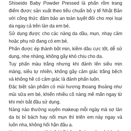
Shiseido Baby Powder Pressed là phấn rôm trang
điểm được sản xuất theo tiêu chuẩn bộ y tế Nhật Bản
với công thức đảm bảo an toàn tuyệt đối cho mọi loại
da ngay cả trên làn da em bé.
Sử dụng được cho các nàng da dầu, mụn, nhạy cảm
hoặc phụ nữ đang có em bé.
Phấn được ép thành bột mịn, kiềm dầu cực tốt, dễ sử
dụng, nhẹ nhàng, không gây khó chịu cho da.
Tuy phấn màu trắng nhưng khi đánh lên siêu mịn
màng, siêu tự nhiên, không gây cảm giác trắng bệch
và không hề có cảm giác là đánh phấn luôn.
Đặc biệt sản phẩm có mùi hương thoang thoảng như
mùi sữa em bé, khiến nhiều cô nàng mê mẩn ngay từ
khi mới bắt đầu sử dụng.
Nàng nào thường xuyên makeup mỗi ngày mà sợ làn
da bị bí bách hay nổi mụn thì triển em này ngay và
luôn nha, không hối hận đâu ạ.