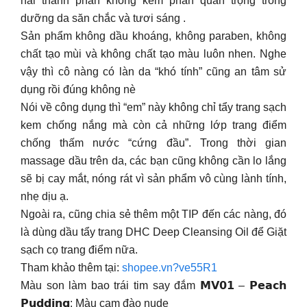
hai thành phần không kém phần quan trọng trong
dưỡng da săn chắc và tươi sáng .
Sản phẩm không dầu khoáng, không paraben, không
chất tạo mùi và không chất tạo màu luôn nhen. Nghe
vậy thì cô nàng có làn da “khó tính” cũng an tâm sử
dụng rồi đúng không nè
Nói về công dụng thì “em” này không chỉ tẩy trang sạch
kem chống nắng mà còn cả những lớp trang điểm
chống thấm nước “cứng đầu”. Trong thời gian
massage dầu trên da, các bạn cũng không cần lo lắng
sẽ bị cay mắt, nóng rát vì sản phẩm vô cùng lành tính,
nhẹ dịu ạ.
Ngoài ra, cũng chia sẻ thêm một TIP đến các nàng, đó
là dùng dầu tẩy trang DHC Deep Cleansing Oil để Giặt
sạch cọ trang điểm nữa.
Tham khảo thêm tại:
shopee.vn?ve55R1
Màu son làm bao trái tim say đắm 𝗠𝗩𝟬𝟭 – 𝗣𝗲𝗮𝗰𝗵
𝗣𝘂𝗱𝗱𝗶𝗻𝗴: Màu cam đào nude