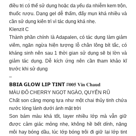
điều trị có thể sử dụng hoặc da yếu da nhiễm kem trộn,
thuốc rượu. Dạng gel dễ thấm, đẩy mụn khá nhiều và
cần sử dụng kiên trì vì tác dụng khá nhẹ.
Klenzit C
Thành phần chính là Adapalen, có tác dụng làm giảm
viêm, ngăn ngừa hiện tượng lỗ chân lông bít tắc, có
kháng sinh nên sau 1 thời gian sử dụng sẽ bị lờn và
giảm tác dụng. Dễ kích ứng nên cần tham khảo kĩ
trước khi sử dụng
–
𝗕𝗕𝗜𝗔 𝗚𝗟𝗢𝗪 𝗟𝗜𝗣 𝗧𝗜𝗡𝗧 #𝟎𝟎𝟓 𝐕𝐢𝐧 𝐂𝐡𝐚𝐮𝐝
MÀU ĐỎ CHERRY NGỌT NGÀO, QUYẾN RŨ
Chất son căng mọng tựa như một chai thủy tinh chứa
nước lóng lánh dưới ánh mặt trời
Son bám màu khá tốt, layer nhiều lớp mà vẫn giữ
được cảm giác mỏng nhẹ, không hề bết dính, nặng
môi hay bóng dầu, lúc lớp bóng trôi đi giữ lại lớp tint