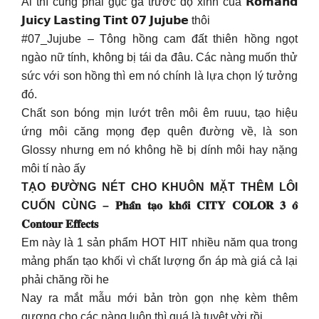
Ai thì cũng phải gục gã trước độ xinh của 𝗥𝗼𝗺𝗮𝗻𝗱
𝗝𝘂𝗶𝗰𝘆 𝗟𝗮𝘀𝘁𝗶𝗻𝗴 𝗧𝗶𝗻𝘁 𝟬𝟳 𝗝𝘂𝗷𝘂𝗯𝗲 thôi
#07_Jujube – Tông hồng cam đất thiên hồng ngọt
ngào nữ tính, không bị tái da đâu. Các nàng muốn thử
sức với son hồng thì em nó chính là lựa chọn lý tưởng
đó.
Chất son bóng mịn lướt trên môi êm ruuu, tạo hiệu
ứng môi căng mọng đẹp quên đường về, là son
Glossy nhưng em nó không hề bị dính môi hay nặng
môi tí nào ấy
TẠO ĐƯỜNG NÉT CHO KHUÔN MẶT THÊM LÔI
CUỐN CÙNG – 𝐏𝐡𝐚̂́𝐧 𝐭𝐚̣𝐨 𝐤𝐡𝐨̂́𝐢 𝐂𝐈𝐓𝐘 𝐂𝐎𝐋𝐎𝐑 𝟑 𝐨̂
𝐂𝐨𝐧𝐭𝐨𝐮𝐫 𝐄𝐟𝐟𝐞𝐜𝐭𝐬
Em này là 1 sản phẩm HOT HIT nhiều năm qua trong
mảng phấn tạo khối vì chất lượng ổn áp mà giá cả lại
phải chăng rồi he
Nay ra mắt mẫu mới bản tròn gọn nhẹ kèm thêm
gương cho các nàng luôn thì quá là tuyệt vời rồi