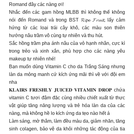
Romand đây các nàng ơi!
Nhắc đến các gam hồng MLBB thì không thể không
nói đến Romand và trong BST 𝓡𝓲𝓹𝓮 𝓕𝓻𝓾𝓲𝓽, lấy cảm
hứng từ các loại trái cây khô, các màu son thiên
hướng nâu trầm vô cùng tự nhiên và thu hút.
Sắc hồng trầm pha ánh nâu của vỏ hạnh nhân, cực kì
trong trẻo và xinh xắn, phù hợp cho các nàng yêu
makeup tự nhiên nhé!
Bạn muốn dùng Vitamin C cho da Trắng Sáng nhưng
làn da mỏng manh cứ kích ứng mãi thì về với đội em
nha
𝐊𝐋𝐀𝐈𝐑𝐒 𝐅𝐑𝐄𝐒𝐇𝐋𝐘 𝐉𝐔𝐈𝐂𝐄𝐃 𝐕𝐈𝐓𝐀𝐌𝐈𝐍 𝐃𝐑𝐎𝐏 chứa
vitamin C tươi đậm đặc cùng nhiều chiết xuất từ thực
vật giúp tăng năng lượng và trẻ hóa làn da của các
nàng, mà không hề lo kích ứng da tẹo nào hết á
Làm sáng, mờ thâm, làm đều màu da, giảm nhăn, tăng
sinh colagen, bảo vệ da khỏi những tác động của tia