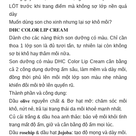
LÓT trước khi trang điểm mà không sợ lớp nền quá
dày
Muốn dùng son cho xinh nhưng lại sợ khô môi?
𝐃𝐇𝐂 𝐂𝐎𝐋𝐎𝐑 𝐋𝐈𝐏 𝐂𝐑𝐄𝐀𝐌
Dành cho các nàng thích son dưỡng có màu. Chỉ cần
thoa 1 lớp son là đủ tươi tắn, tự nhiên lại còn không
sợ bị khô hay thâm môi nữa.
Son dưỡng có màu DHC Color Lip Cream cân bằng
cả 2 công dụng dưỡng ẩm sâu, làm mềm và dày môi,
đồng thời phủ lên môi một lớp son màu nhẹ nhàng
khiến đôi môi trở lên quyến rũ.
Thành phần và công dụng:
Dầu 𝐨𝐥𝐢𝐯𝐞 nguyên chất & Bơ hạt mỡ: chăm sóc môi
khô, nứt nẻ, trả lại trạng thái da môi khoẻ mạnh nhất.
Củ cải trắng & dầu hoa anh thảo: bảo vệ môi khỏi tình
trạng mất độ ẩm, giữ và cân bằng độ ẩm mọi lúc.
Dầu 𝐫𝐨𝐬𝐞𝐡𝐢𝐩 & dầu hạt 𝐉𝐨𝐣𝐨𝐛𝐚: tạo độ mọng và dày môi.