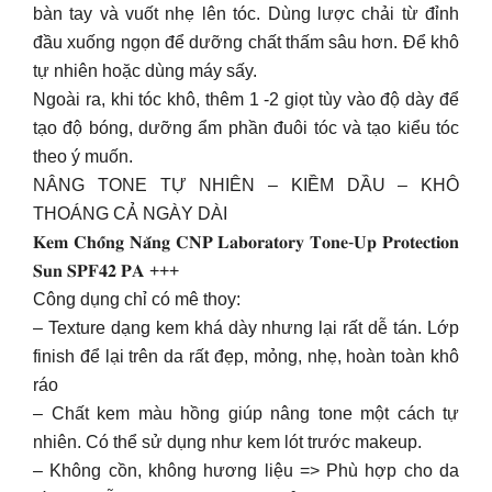
bàn tay và vuốt nhẹ lên tóc. Dùng lược chải từ đỉnh
đầu xuống ngọn để dưỡng chất thấm sâu hơn. Để khô
tự nhiên hoặc dùng máy sấy.
Ngoài ra, khi tóc khô, thêm 1 -2 giọt tùy vào độ dày để
tạo độ bóng, dưỡng ẩm phần đuôi tóc và tạo kiểu tóc
theo ý muốn.
NÂNG TONE TỰ NHIÊN – KIỀM DẦU – KHÔ
THOÁNG CẢ NGÀY DÀI
𝐊𝐞𝐦 𝐂𝐡𝐨̂́𝐧𝐠 𝐍𝐚̆́𝐧𝐠 𝐂𝐍𝐏 𝐋𝐚𝐛𝐨𝐫𝐚𝐭𝐨𝐫𝐲 𝐓𝐨𝐧𝐞-𝐔𝐩 𝐏𝐫𝐨𝐭𝐞𝐜𝐭𝐢𝐨𝐧
𝐒𝐮𝐧 𝐒𝐏𝐅𝟒𝟐 𝐏𝐀 +++
Công dụng chỉ có mê thoy:
– Texture dạng kem khá dày nhưng lại rất dễ tán. Lớp
finish để lại trên da rất đẹp, mỏng, nhẹ, hoàn toàn khô
ráo
– Chất kem màu hồng giúp nâng tone một cách tự
nhiên. Có thể sử dụng như kem lót trước makeup.
– Không cồn, không hương liệu => Phù hợp cho da