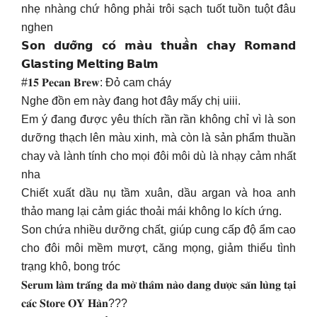
nhẹ nhàng chứ hông phải trôi sạch tuốt tuồn tuột đâu
nghen
𝗦𝗼𝗻 𝗱𝘂̛𝗼̛̃𝗻𝗴 𝗰𝗼́ 𝗺𝗮̀𝘂 𝘁𝗵𝘂𝗮̂̀𝗻 𝗰𝗵𝗮𝘆 𝗥𝗼𝗺𝗮𝗻𝗱
𝗚𝗹𝗮𝘀𝘁𝗶𝗻𝗴 𝗠𝗲𝗹𝘁𝗶𝗻𝗴 𝗕𝗮𝗹𝗺
#𝟏𝟓 𝐏𝐞𝐜𝐚𝐧 𝐁𝐫𝐞𝐰: Đỏ cam cháy
Nghe đồn em này đang hot đây mấy chị uiii.
Em ý đang được yêu thích rần rần không chỉ vì là son
dưỡng thạch lên màu xinh, mà còn là sản phẩm thuần
chay và lành tính cho mọi đôi môi dù là nhạy cảm nhất
nha
Chiết xuất dầu nụ tầm xuân, dầu argan và hoa anh
thảo mang lại cảm giác thoải mái không lo kích ứng.
Son chứa nhiều dưỡng chất, giúp cung cấp độ ẩm cao
cho đôi môi mềm mượt, căng mọng, giảm thiểu tình
trạng khô, bong tróc
𝐒𝐞𝐫𝐮𝐦 𝐥𝐚̀𝐦 𝐭𝐫𝐚̆́𝐧𝐠 𝐝𝐚 𝐦𝐨̛̀ 𝐭𝐡𝐚̂𝐦 𝐧𝐚̀𝐨 𝐝𝐚𝐧𝐠 𝐝𝐮̛𝐨̛̣𝐜 𝐬𝐚̆𝐧 𝐥𝐮̀𝐧𝐠 𝐭𝐚̣𝐢
𝐜𝐚́𝐜 𝐒𝐭𝐨𝐫𝐞 𝐎𝐘 𝐇𝐚̀𝐧???