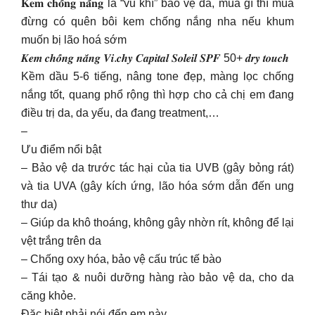
𝐊𝐞𝐦 𝐜𝐡𝐨̂́𝐧𝐠 𝐧𝐚̆́𝐧𝐠 là “vũ khí” bảo vệ da, mùa gì thì mùa
đừng có quên bôi kem chống nắng nha nếu khum
muốn bị lão hoá sớm
𝑲𝒆𝒎 𝒄𝒉𝒐̂́𝒏𝒈 𝒏𝒂̆́𝒏𝒈 𝑽𝒊.𝒄𝒉𝒚 𝑪𝒂𝒑𝒊𝒕𝒂𝒍 𝑺𝒐𝒍𝒆𝒊𝒍 𝑺𝑷𝑭 50+ 𝒅𝒓𝒚 𝒕𝒐𝒖𝒄𝒉
Kềm dầu 5-6 tiếng, nâng tone đẹp, màng lọc chống
nắng tốt, quang phổ rộng thì hợp cho cả chị em đang
điều trị da, da yếu, da đang treatment,…
–
Ưu điểm nổi bật
– Bảo vệ da trước tác hại của tia UVB (gây bỏng rát)
và tia UVA (gây kích ứng, lão hóa sớm dẫn đến ung
thư da)
– Giúp da khô thoáng, không gây nhờn rít, không để lại
vệt trắng trên da
– Chống oxy hóa, bảo vệ cấu trúc tế bào
– Tái tạo & nuôi dưỡng hàng rào bảo vệ da, cho da
căng khỏe.
Đặc biệt phải nói đến em này