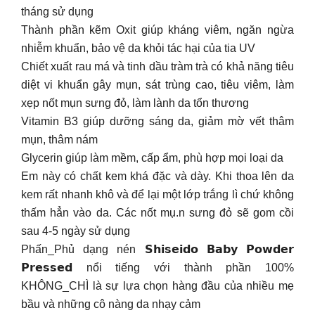
tháng sử dụng
Thành phần kẽm Oxit giúp kháng viêm, ngăn ngừa
nhiễm khuẩn, bảo vệ da khỏi tác hại của tia UV
Chiết xuất rau má và tinh dầu tràm trà có khả năng tiêu
diệt vi khuẩn gây mụn, sát trùng cao, tiêu viêm, làm
xẹp nốt mụn sưng đỏ, làm lành da tổn thương
Vitamin B3 giúp dưỡng sáng da, giảm mờ vết thâm
mụn, thâm nám
Glycerin giúp làm mềm, cấp ẩm, phù hợp mọi loại da
Em này có chất kem khá đặc và dày. Khi thoa lên da
kem rất nhanh khô và để lại một lớp trắng lì chứ không
thấm hẳn vào da. Các nốt mụ.n sưng đỏ sẽ gom cồi
sau 4-5 ngày sử dụng
Phấn_Phủ dạng nén 𝗦𝗵𝗶𝘀𝗲𝗶𝗱𝗼 𝗕𝗮𝗯𝘆 𝗣𝗼𝘄𝗱𝗲𝗿
𝗣𝗿𝗲𝘀𝘀𝗲𝗱 nổi tiếng với thành phần 100%
KHÔNG_CHÌ là sự lựa chọn hàng đầu của nhiều mẹ
bầu và những cô nàng da nhạy cảm