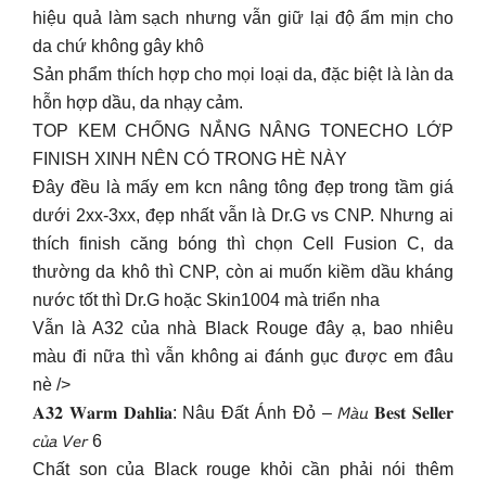
hiệu quả làm sạch nhưng vẫn giữ lại độ ẩm mịn cho
da chứ không gây khô
Sản phẩm thích hợp cho mọi loại da, đặc biệt là làn da
hỗn hợp dầu, da nhạy cảm.
TOP KEM CHỐNG NẮNG NÂNG TONECHO LỚP
FINISH XINH NÊN CÓ TRONG HÈ NÀY
Đây đều là mấy em kcn nâng tông đẹp trong tầm giá
dưới 2xx-3xx, đẹp nhất vẫn là Dr.G vs CNP. Nhưng ai
thích finish căng bóng thì chọn Cell Fusion C, da
thường da khô thì CNP, còn ai muốn kiềm dầu kháng
nước tốt thì Dr.G hoặc Skin1004 mà triển nha
Vẫn là A32 của nhà Black Rouge đây ạ, bao nhiêu
màu đi nữa thì vẫn không ai đánh gục được em đâu
nè />
𝐀𝟑𝟐 𝐖𝐚𝐫𝐦 𝐃𝐚𝐡𝐥𝐢𝐚: Nâu Đất Ánh Đỏ – 𝘔𝘢̀𝘶 𝐁𝐞𝐬𝐭 𝐒𝐞𝐥𝐥𝐞𝐫
𝘤𝘶̉𝘢 𝘝𝘦𝘳 6
Chất son của Black rouge khỏi cần phải nói thêm