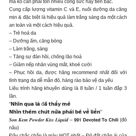
mà ko cần phải tốn nhiều công sức hay tiền bạc.
Cung cấp lượng vitamin C và E, nuôi dưỡng da căng
mịn & đặc biệt là hiệu quả làm trắng sáng da một cách
an toàn và một cách hiệu quả.
– Trẻ hoá da
– Dưỡng ẩm, căng bóng
– Làm trắng, sáng
– Tăng sự đàn hồi, chống lão hoá
– Giảm nếp nhăn vùng mắt, khoé cười
– Phục hồi da, được hãng recommend nhất đối với
tình trạng da dễ mẫn đỏ, hàng rào bảo vệ da yếu
Liệu trình hãng khuyên dùng là 8 tuần / 1 tuần đắp 3
lần.
“𝗡𝗵𝗶̀𝗻 𝗾𝘂𝗮 𝗹𝗮̀ đ𝗮̃ 𝘁𝗵𝗮̂́𝘆 𝗺𝗲̂
𝗡𝗵𝗶̀𝗻 𝘁𝗵𝗲̂𝗺 𝗰𝗵𝘂́𝘁 𝗻𝘂̛̃𝗮 𝗽𝗵𝗮̉𝗶 𝗯𝗲̂ 𝘃𝗲̂̀ 𝗹𝗶𝗲̂̀𝗻”
𝑺𝒐𝒏 𝑲𝒆𝒎 𝑷𝒐𝒘𝒅𝒆𝒓 𝑲𝒊𝒔𝒔 𝑳𝒊𝒒𝒖𝒊𝒅 – 𝟵𝟵𝟭 𝗗𝗲𝘃𝗼𝘁𝗲𝗱 𝗧𝗼 𝗖𝗵𝗶𝗹𝗶 (đỏ
nâu)
Đây chắc chắn là màu HOT nhất – Đỏ đất chân ái của