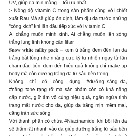
UV, giúp da mịn màng… tối ưu nhất.
> Nồng độ vitamin C trong sản phẩm cùng với chiết
xuất Rau Má sẽ giúp ổn định, làm dịu da trước những
“công kích” khi lần đầu tiếp xúc với vitamin C.
Ai chẳng muốn mình xinh. Ai chẳng muốn lên sóng
trắng lung linh không cần filter
𝐒𝐧𝐨𝐰 𝐰𝐡𝐢𝐭𝐞 𝐦𝐢𝐥𝐤𝐲 𝐩𝐚𝐜𝐤 – kem ủ trắng đem đến làn da
trắng bật tông nhẹ nhàng cực kỳ tự nhiên ngay từ lần
chạm đầu tiên, đem đến hiệu quả không chỉ make up
body mà còn dưỡng trắng da từ sâu bên trong
Không chỉ có công dụng #dưỡng_sáng_da,
#nâng_tone rạng rỡ mà sản phẩm còn có khả năng
cấp nước, giữ ẩm vô cùng hiệu quả, ngăn ngừa tình
trạng mất nước cho da, giúp da trắng mịn mềm mại,
căng tràn sức sống
Với thành phần có chứa #Niacinamide, khi bôi lên da
sẽ thấm rất nhanh vào da giúp dưỡng trắng từ sâu bên