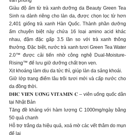
văn phòng
Giàu độ ẩm từ trà xanh dưỡng da Beauty Green Tea
Sinh ra dành riêng cho làn da, được chọn lọc từ hơn
2,401 giống trà xanh Hàn Quốc. Thành phần dưỡng
ẩm chuyên biệt này chứa 16 loại amino acid khác
nhau, đậm đặc gấp 3.5 lần so với trà xanh thông
thường. Đặc biệt, nước trà xanh tươi Green Tea Water
2.0™ được cải tiến nhờ công nghệ Dual-Moisture-
Rising™ để lưu giữ dưỡng chất trọn vẹn.
Xịt khoáng làm dịu da tức thì, giúp làn da sảng khoái.
Giữ lớp trang điểm lâu trôi tươi mới và cấp nước cho
da đồng thời.
𝐃𝐇𝐂 𝐕𝐈𝐄̂𝐍 𝐔𝐎̂́𝐍𝐆 𝐕𝐈𝐓𝐀𝐌𝐈𝐍 𝐂 – viên uống quốc dân
tại Nhật Bản
Tăng đề kháng với hàm lượng C 1000mg/ngày bằng
50 quả chanh
Hỗ trợ trắng da hiệu quả, xoá mờ các vết thâm do mụn
để lại