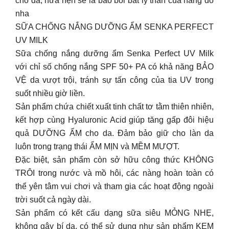
cho da, hứa hẹn sẽ là bảo bối bất ly thân của nàng đó
nha
SỮA CHỐNG NẮNG DƯỠNG ẨM SENKA PERFECT
UV MILK
Sữa chống nắng dưỡng ẩm Senka Perfect UV Milk
với chỉ số chống nắng SPF 50+ PA có khả năng BẢO
VỆ da vượt trội, tránh sự tấn công của tia UV trong
suốt nhiều giờ liền.
Sản phẩm chứa chiết xuất tinh chất tơ tằm thiên nhiên,
kết hợp cùng Hyaluronic Acid giúp tăng gấp đôi hiệu
quả DƯỠNG ẨM cho da. Đảm bảo giữ cho làn da
luôn trong trạng thái ẨM MỊN và MỀM MƯỢT.
Đặc biệt, sản phẩm còn sở hữu công thức KHÔNG
TRÔI trong nước và mồ hôi, các nàng hoàn toàn có
thể yên tâm vui chơi và tham gia các hoạt động ngoài
trời suốt cả ngày dài.
Sản phẩm có kết cấu dạng sữa siêu MỎNG NHẸ,
không gây bí da, có thể sử dụng như sản phẩm KEM