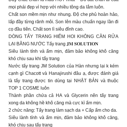
mọi phái đẹp vì hợp với nhiều tông da lắm luôn.
Chất son mềm mịn như nhung. Độ che phủ hoàn hảo,
lấp đầy từng rãnh môi. Son lên màu chuẩn ngay lần đi
cọ đầu tiên. Chất son lì siêu đỉnh cao.
DÒNG TẨY TRANG HIẾM HOI KHÔNG CẦN RỬA
LẠI BẰNG NƯỚC Tẩy trang 𝐉𝐌 𝐒𝐎𝐋𝐔𝐓𝐈𝐎𝐍
Siêu lành tính và ẩm mịn, đảm bảo không khô căng
khó chịu sau khi tẩy trang
Nước tẩy trang JM Solution của Hàn nhưng lại k kém
cạnh gì Chacott và Hanajirushi đâu ạ, được đánh giá
là tẩy trang được tin dùng tại NHẬT BẢN và thuộc
TOP 1 COSME luôn
Thành phần chứa cả HA và Glycerin nên tẩy trang
xong da không hề khô căng mà cực kì ẩm mịn.
2 chức năng: Tẩy trang làm sạch da + Cấp ẩm cho da.
Siêu lành tính và ẩm mịn, đảm bảo không khô căng,
khó chịu sau tẩy trang