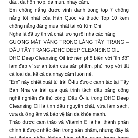
dầu, da hỗn hợp, da mụn, nhạy cảm.
Em chống nắng được vinh danh trong top 7 chống
nắng tốt nhất của Hàn Quốc và thuộc Top 10 kem
chống nắng đáng mua nhất tại xứ Kim Chi.
Nghe là đã uy tín và chất lượng rồi nha các nàng
GƯƠNG MẶT VÀNG TRONG LÀNG TẨY TRANG –
DẦU TẨY TRANG #DHC DEEP CLEANSING OIL
DHC Deep Cleansing Oil trở nên phổ biến với “tín đồ”
làm đẹp vì sự an toàn của sản phẩm, phù hợp với tất
cả loại da, kể cả da nhạy cảm luôn nè.
“Em” này chiết xuất từ trái Ô-liu được canh tác tại Tây
Ban Nha và trải qua quá trình tách dầu bằng công
nghệ nghiền đá thủ công. Dầu Ô-liu trong DHC Deep
Cleansing Oil là tinh dầu nguyên chất, vừa làm sạch,
vừa dưỡng ẩm và bảo vệ làn da khỏe mạnh.
Thảo dược cam thảo và Vitamin E là hai thành phần
chính ít được nhắc đến trong sản phẩm, nhưng đây là