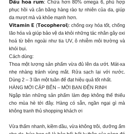
𝗗𝗮̂̀𝘂 𝗵𝗼𝗮 𝗿𝘂𝗺: Chứa hơn 80% omega 6, phù hợp
phục hồi và cân bằng hàng rào tự nhiên của da, giúp
da mượt mà và khỏe mạnh hơn.
𝗩𝗶𝘁𝗮𝗺𝗶𝗻 𝗘 (𝗧𝗼𝗰𝗼𝗽𝗵𝗲𝗿𝗼𝗹): chống oxy hóa tốt, chống
lão hóa và giúp bảo vệ da khỏi những tác nhân gây oxi
hoá từ bên ngoài như tia UV, ô nhiễm môi trường và
khói bụi.
Cách dùng:
Thoa một lượng sản phẩm vừa đủ lên da ướt. Mát-xa
nhẹ nhàng tránh vùng mắt. Rửa sạch lại với nước.
Dùng 2 – 3 lần một tuần để đạt hiệu quả tốt nhất.
HÀNG MỚI CẬP BẾN – MỜI BẠN ĐẾN RINH
Ngập tràn những sản phẩm làm đẹp không thể thiếu
cho mùa hè tới đây. Hàng có sẵn, ngần ngại gì mà
không tranh thủ shopping khách ơi
Vừa thấm nhanh, kiềm dầu, vừa không trôi, dưỡng ẩm