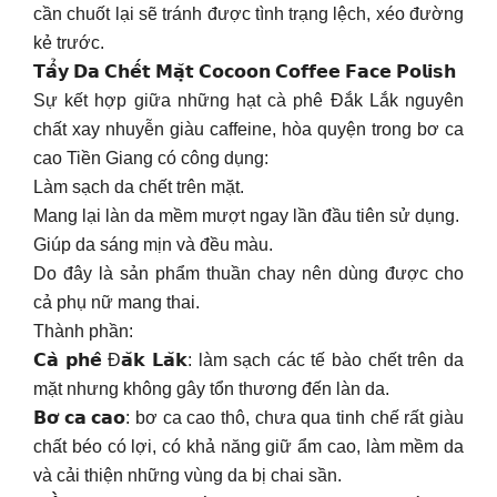
cần chuốt lại sẽ tránh được tình trạng lệch, xéo đường
kẻ trước.
𝗧𝗮̂̉𝘆 𝗗𝗮 𝗖𝗵𝗲̂́𝘁 𝗠𝗮̣̆𝘁 𝗖𝗼𝗰𝗼𝗼𝗻 𝗖𝗼𝗳𝗳𝗲𝗲 𝗙𝗮𝗰𝗲 𝗣𝗼𝗹𝗶𝘀𝗵
Sự kết hợp giữa những hạt cà phê Đắk Lắk nguyên
chất xay nhuyễn giàu caffeine, hòa quyện trong bơ ca
cao Tiền Giang có công dụng:
Làm sạch da chết trên mặt.
Mang lại làn da mềm mượt ngay lần đầu tiên sử dụng.
Giúp da sáng mịn và đều màu.
Do đây là sản phẩm thuần chay nên dùng được cho
cả phụ nữ mang thai.
Thành phần:
𝗖𝗮̀ 𝗽𝗵𝗲̂ Đ𝗮̆𝗸 𝗟𝗮̆𝗸: làm sạch các tế bào chết trên da
mặt nhưng không gây tổn thương đến làn da.
𝗕𝗼̛ 𝗰𝗮 𝗰𝗮𝗼: bơ ca cao thô, chưa qua tinh chế rất giàu
chất béo có lợi, có khả năng giữ ẩm cao, làm mềm da
và cải thiện những vùng da bị chai sần.