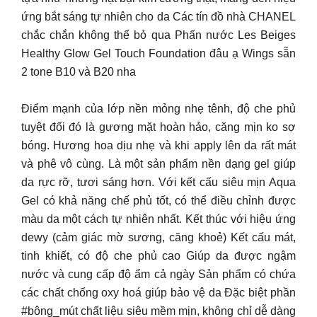
ứng bắt sáng tự nhiên cho da Các tín đồ nhà CHANEL
chắc chắn không thể bỏ qua Phấn nước Les Beiges
Healthy Glow Gel Touch Foundation đâu ạ Wings sẵn
2 tone B10 và B20 nha
Điểm mạnh của lớp nền mỏng nhẹ tênh, độ che phủ
tuyệt đối đó là gương mặt hoàn hảo, căng mịn ko sợ
bóng. Hương hoa dịu nhẹ và khi apply lên da rất mát
và phê vô cùng. Là một sản phẩm nền dạng gel giúp
da rực rỡ, tươi sáng hơn. Với kết cấu siêu mịn Aqua
Gel có khả năng chế phủ tốt, có thể điều chỉnh được
màu da một cách tự nhiên nhất. Kết thúc với hiệu ứng
dewy (cảm giác mờ sương, căng khoẻ) Kết cấu mát,
tinh khiết, có độ che phủ cao Giúp da được ngậm
nước và cung cấp độ ẩm cả ngày Sản phẩm có chứa
các chất chống oxy hoá giúp bảo vệ da Đặc biệt phần
#bông_mút chất liệu siêu mềm mịn, không chỉ dễ dàng