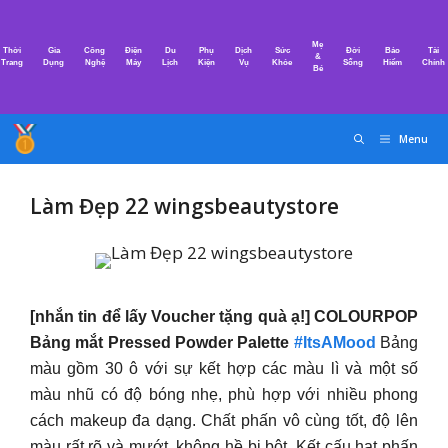
Chuyển
đến
Mẹ
Thời
Gia
Công
Điện
Du
Phụ
Dịch
Sức
Đời
Bảo
Tài
nội
&
Trang
Dụng
Nghệ
Máy
Lịch
Kiện
Vụ
Khỏe
Sống
Hiểm
Chính
Bé
dung
Menu
Làm Đẹp 22 wingsbeautystore
[nhắn tin để lấy Voucher tặng quà ạ!] COLOURPOP
Bảng mắt Pressed Powder Palette
#ItsAMood
Bảng
màu gồm 30 ô với sự kết hợp các màu lì và một số
màu nhũ có độ bóng nhẹ, phù hợp với nhiều phong
cách makeup đa dạng. Chất phấn vô cùng tốt, độ lên
màu rất rõ và mướt, không hề bị bột. Kết cấu hạt phấn