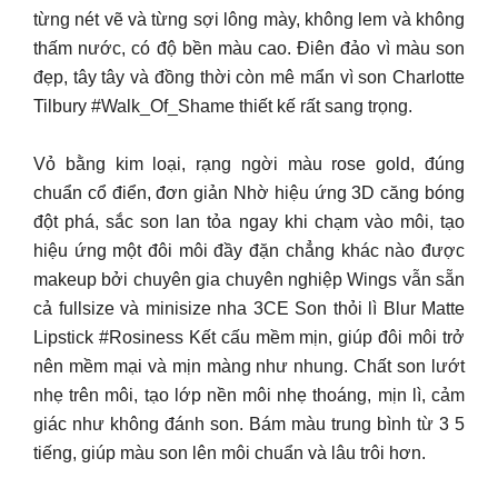
từng nét vẽ và từng sợi lông mày, không lem và không
thấm nước, có độ bền màu cao. Điên đảo vì màu son
đẹp, tây tây và đồng thời còn mê mẩn vì son Charlotte
Tilbury #Walk_Of_Shame thiết kế rất sang trọng.
Vỏ bằng kim loại, rạng ngời màu rose gold, đúng
chuẩn cổ điển, đơn giản Nhờ hiệu ứng 3D căng bóng
đột phá, sắc son lan tỏa ngay khi chạm vào môi, tạo
hiệu ứng một đôi môi đầy đặn chẳng khác nào được
makeup bởi chuyên gia chuyên nghiệp Wings vẫn sẵn
cả fullsize và minisize nha 3CE Son thỏi lì Blur Matte
Lipstick #Rosiness Kết cấu mềm mịn, giúp đôi môi trở
nên mềm mại và mịn màng như nhung. Chất son lướt
nhẹ trên môi, tạo lớp nền môi nhẹ thoáng, mịn lì, cảm
giác như không đánh son. Bám màu trung bình từ 3 5
tiếng, giúp màu son lên môi chuẩn và lâu trôi hơn.