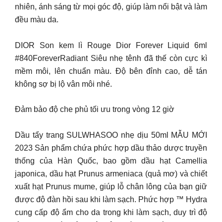
nhiên, ánh sáng từ mọi góc độ, giúp làm nổi bật và làm
đều màu da.
DIOR Son kem lì Rouge Dior Forever Liquid 6ml
#840ForeverRadiant Siêu nhẹ tênh đã thế còn cực kì
mềm môi, lên chuẩn màu. Độ bên đỉnh cao, dễ tán
không sợ bị lộ vân môi nhé.
Đảm bảo độ che phủ tối ưu trong vòng 12 giờ
Dầu tẩy trang SULWHASOO nhẹ dịu 50ml MẪU MỚI
2023 Sản phẩm chứa phức hợp dầu thảo dược truyền
thống của Hàn Quốc, bao gồm dầu hạt Camellia
japonica, dầu hạt Prunus armeniaca (quả mơ) và chiết
xuất hạt Prunus mume, giúp lỗ chân lông của bạn giữ
được độ đàn hồi sau khi làm sạch. Phức hợp ™ Hydra
cung cấp độ ẩm cho da trong khi làm sạch, duy trì độ