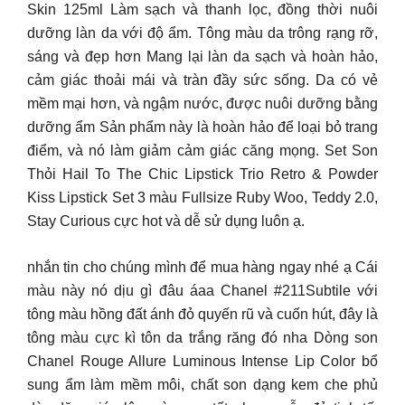
Skin 125ml Làm sạch và thanh lọc, đồng thời nuôi
dưỡng làn da với độ ẩm. Tông màu da trông rạng rỡ,
sáng và đẹp hơn Mang lại làn da sạch và hoàn hảo,
cảm giác thoải mái và tràn đầy sức sống. Da có vẻ
mềm mại hơn, và ngậm nước, được nuôi dưỡng bằng
dưỡng ẩm Sản phẩm này là hoàn hảo để loại bỏ trang
điểm, và nó làm giảm cảm giác căng mọng. Set Son
Thỏi Hail To The Chic Lipstick Trio Retro & Powder
Kiss Lipstick Set 3 màu Fullsize Ruby Woo, Teddy 2.0,
Stay Curious cực hot và dễ sử dụng luôn ạ.
nhắn tin cho chúng mình để mua hàng ngay nhé ạ Cái
màu này nó dịu gì đâu áaa Chanel #211Subtile với
tông màu hồng đất ánh đỏ quyến rũ và cuốn hút, đây là
tông màu cực kì tôn da trắng răng đó nha Dòng son
Chanel Rouge Allure Luminous Intense Lip Color bổ
sung ẩm làm mềm môi, chất son dạng kem che phủ