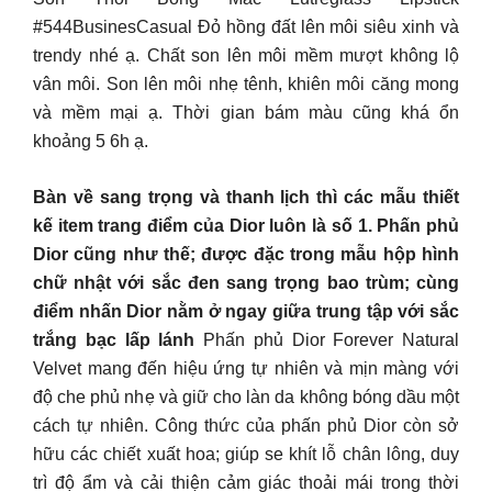
#544BusinesCasual Đỏ hồng đất lên môi siêu xinh và
trendy nhé ạ. Chất son lên môi mềm mượt không lộ
vân môi. Son lên môi nhẹ tênh, khiên môi căng mong
và mềm mại ạ. Thời gian bám màu cũng khá ổn
khoảng 5 6h ạ.
Bàn về sang trọng và thanh lịch thì các mẫu thiết
kế item trang điểm của Dior luôn là số 1. Phấn phủ
Dior cũng như thế; được đặc trong mẫu hộp hình
chữ nhật với sắc đen sang trọng bao trùm; cùng
điểm nhấn Dior nằm ở ngay giữa trung tập với sắc
trắng bạc lấp lánh
Phấn phủ Dior Forever Natural
Velvet mang đến hiệu ứng tự nhiên và mịn màng với
độ che phủ nhẹ và giữ cho làn da không bóng dầu một
cách tự nhiên. Công thức của phấn phủ Dior còn sở
hữu các chiết xuất hoa; giúp se khít lỗ chân lông, duy
trì độ ẩm và cải thiện cảm giác thoải mái trong thời