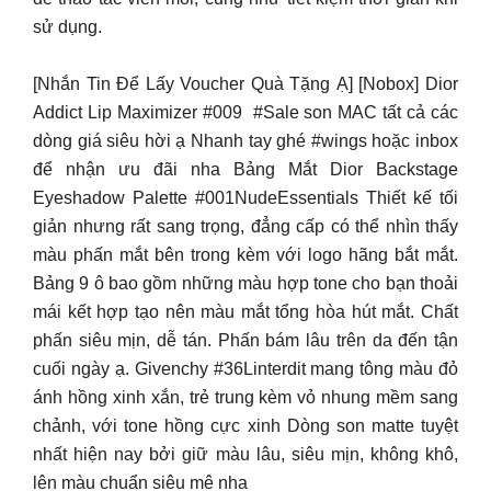
sử dụng.
[Nhắn Tin Để Lấy Voucher Quà Tặng Ạ] [Nobox] Dior
Addict Lip Maximizer #009
#Sale son MAC tất cả các
dòng giá siêu hời ạ Nhanh tay ghé #wings hoặc inbox
để nhận ưu đãi nha Bảng Mắt Dior Backstage
Eyeshadow Palette #001NudeEssentials Thiết kế tối
giản nhưng rất sang trọng, đẳng cấp có thể nhìn thấy
màu phấn mắt bên trong kèm với logo hãng bắt mắt.
Bảng 9 ô bao gồm những màu hợp tone cho bạn thoải
mái kết hợp tạo nên màu mắt tổng hòa hút mắt. Chất
phấn siêu mịn, dễ tán. Phấn bám lâu trên da đến tận
cuối ngày ạ. Givenchy #36Linterdit mang tông màu đỏ
ánh hồng xinh xắn, trẻ trung kèm vỏ nhung mềm sang
chảnh, với tone hồng cực xinh Dòng son matte tuyệt
nhất hiện nay bởi giữ màu lâu, siêu mịn, không khô,
lên màu chuẩn siêu mê nha