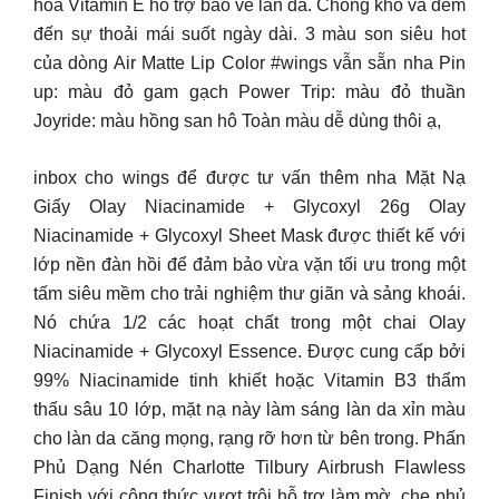
hoá Vitamin E hỗ trợ bảo về làn da. Chống khô và đem
đến sự thoải mái suốt ngày dài. 3 màu son siêu hot
của dòng Air Matte Lip Color #wings vẫn sẵn nha Pin
up: màu đỏ gam gạch Power Trip: màu đỏ thuần
Joyride: màu hồng san hô Toàn màu dễ dùng thôi ạ,
inbox cho wings để được tư vấn thêm nha Mặt Nạ
Giấy Olay Niacinamide + Glycoxyl 26g Olay
Niacinamide + Glycoxyl Sheet Mask được thiết kế với
lớp nền đàn hồi để đảm bảo vừa vặn tối ưu trong một
tấm siêu mềm cho trải nghiệm thư giãn và sảng khoái.
Nó chứa 1/2 các hoạt chất trong một chai Olay
Niacinamide + Glycoxyl Essence. Được cung cấp bởi
99% Niacinamide tinh khiết hoặc Vitamin B3 thẩm
thấu sâu 10 lớp, mặt nạ này làm sáng làn da xỉn màu
cho làn da căng mọng, rạng rỡ hơn từ bên trong. Phấn
Phủ Dạng Nén Charlotte Tilbury Airbrush Flawless
Finish với công thức vượt trội hỗ trợ làm mờ, che phủ