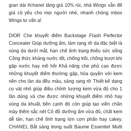
gian dài #chanel tăng giá 10% rùi, nhà Wings vẫn để
giá cũ yêu cho mọi người nhé, nhanh chóng inbox
Wings tư vấn ạ!
DIOR Che khuyết điểm Backstage Flash Perfector
Concealer Giúp dưỡng ẩm, làm rạng rỡ da đặc biệt là
vùng da dưới mắt, hạn chế tình trạng thiếu sức sống
Công thức kháng nước tốt, chống trôi, chống trượt khi
gặp nước hay mồ hôi Khả năng che phủ cao được
những khuyết điểm thường gặp, hòa quyện với kem
nền cho làn da đều màu, sáng rạng rỡ Thiết kế dạng
cọ vát nhỏ giúp điều chỉnh lượng kem vừa đủ cho 1
lần dùng và che được những khuyết điểm nhỏ hay
vùng da khuất, bên cạnh đó còn giúp tạo viền chân
mày thêm sắc nét Có độ dưỡng ẩm vừa đủ, chất kem
dễ tán, hạn chế tình trạng lợn cợn phấn hay cakey.
CHANEL Bắt sáng trong suốt Baume Essentiel Multi