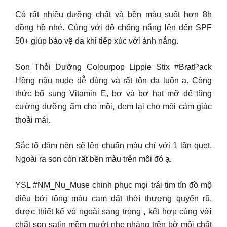
Có rất nhiều dưỡng chất và bền màu suốt hơn 8h
đồng hồ nhé. Cùng với độ chống nắng lên đến SPF
50+ giúp bảo vệ da khi tiếp xúc với ánh nắng.
Son Thỏi Dưỡng Colourpop Lippie Stix #BratPack
Hồng nâu nude dễ dùng và rất tôn da luôn ạ. Công
thức bổ sung Vitamin E, bơ và bơ hạt mỡ để tăng
cường dưỡng ẩm cho môi, đem lại cho môi cảm giác
thoải mái.
Sắc tố đậm nên sẽ lên chuẩn màu chỉ với 1 lần quẹt.
Ngoài ra son còn rất bền màu trên môi đó ạ.
YSL #NM_Nu_Muse chinh phục mọi trái tim tín đồ mộ
điệu bởi tông màu cam đất thời thượng quyến rũ,
được thiết kế vỏ ngoài sang trọng , kết hợp cùng với
chất son satin mềm mướt nhẹ nhàng trên bờ môi chất