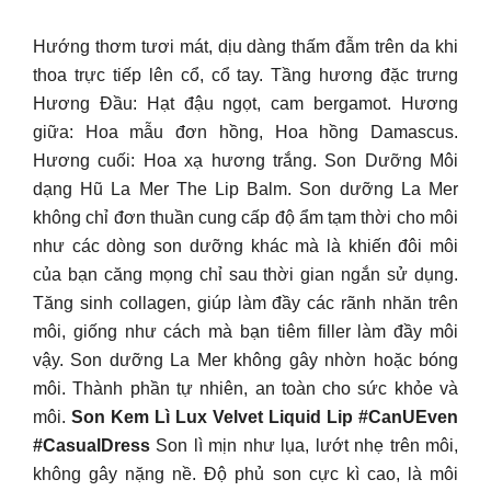
Hướng thơm tươi mát, dịu dàng thấm đẫm trên da khi
thoa trực tiếp lên cổ, cổ tay. Tầng hương đặc trưng
Hương Đầu: Hạt đậu ngọt, cam bergamot. Hương
giữa: Hoa mẫu đơn hồng, Hoa hồng Damascus.
Hương cuối: Hoa xạ hương trắng. Son Dưỡng Môi
dạng Hũ La Mer The Lip Balm. Son dưỡng La Mer
không chỉ đơn thuần cung cấp độ ẩm tạm thời cho môi
như các dòng son dưỡng khác mà là khiến đôi môi
của bạn căng mọng chỉ sau thời gian ngắn sử dụng.
Tăng sinh collagen, giúp làm đầy các rãnh nhăn trên
môi, giống như cách mà bạn tiêm filler làm đầy môi
vậy. Son dưỡng La Mer không gây nhờn hoặc bóng
môi. Thành phần tự nhiên, an toàn cho sức khỏe và
môi.
Son Kem Lì Lux Velvet Liquid Lip #CanUEven
#CasualDress
Son lì mịn như lụa, lướt nhẹ trên môi,
không gây nặng nề. Độ phủ son cực kì cao, là môi