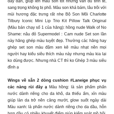
dày dặn, giúp lên màu son tốt nhưng vẫn đủ tinh tế,
sang trọng không bị phô. Màu son khá bám, lâu trôi với
mùi hương đặc trưng rất nhẹ Bộ Son Môi Charlotte
Tilbury Iconic Mini Lip Trio Kit Pillow Talk Original
(Màu bán chạy số 1 của hãng): hồng nude Walk of No
Shame: nâu đỏ Supermodel : Cam nude Set son lần
này hãng ghép màu tuyệt đẹp. Thường các hãng hay
ghép set son màu đậm xen kẽ màu nhạt nên mọi
người hay kiểu siêu thích màu này nhưng màu kia lại
ko dùng được. Nhưng nhà CT thì ko Ghép 3 màu siêu
đỉnh ạ
Wings về sẵn 2 dòng cushion #Laneige phục vụ
các nàng rùi đây ạ
Màu hồng: là sản phẩm phấn
nước dành riêng cho da khô, da thiếu ẩm, xỉn màu
giúp làn da trở nên căng mướt, glow suốt ngày dài
Màu xanh: là phấn nước dành riêng cho da dầu, hỗn
hợp dầu có nhiều khuyết điểm giúp kiểm soát mồ hôi,