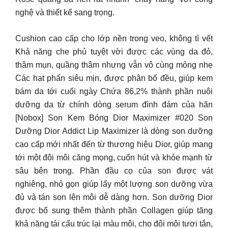
nghệ và thiết kế sang trọng.
Cushion cao cấp cho lớp nền trong veo, không tì vết
Khả năng che phủ tuyệt vời được các vùng da đỏ,
thâm mụn, quầng thâm nhưng vẫn vô cùng mỏng nhẹ
Các hạt phấn siêu mịn, được phân bố đều, giúp kem
bám da tới cuối ngày Chứa 86,2% thành phần nuôi
dưỡng da từ chính dòng serum đình đám của hãn
[Nobox] Son Kem Bóng Dior Maximizer #020 Son
Dưỡng Dior Addict Lip Maximizer là dòng son dưỡng
cao cấp mới nhất đến từ thương hiệu Dior, giúp mang
tới một đôi môi căng mọng, cuốn hút và khỏe mạnh từ
sâu bên trong. Phần đầu cọ của son được vát
nghiêng, nhỏ gọn giúp lấy một lượng son dưỡng vừa
đủ và tán son lên môi dễ dàng hơn. Son dưỡng Dior
được bổ sung thêm thành phần Collagen giúp tăng
khả năng tái cấu trúc lại màu môi, cho đôi môi tươi tắn,