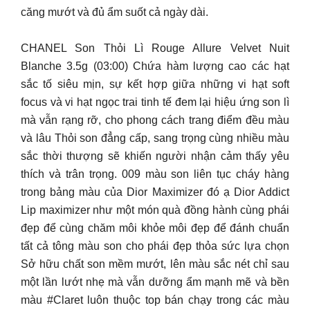
căng mướt và đủ ẩm suốt cả ngày dài.
CHANEL Son Thỏi Lì Rouge Allure Velvet Nuit
Blanche 3.5g (03:00) Chứa hàm lượng cao các hạt
sắc tố siêu mịn, sự kết hợp giữa những vi hạt soft
focus và vi hạt ngọc trai tinh tế đem lại hiệu ứng son lì
mà vẫn rạng rỡ, cho phong cách trang điểm đều màu
và lâu Thỏi son đẳng cấp, sang trọng cùng nhiều màu
sắc thời thượng sẽ khiến người nhận cảm thấy yêu
thích và trân trọng. 009 màu son liên tục cháy hàng
trong bảng màu của Dior Maximizer đó ạ Dior Addict
Lip maximizer như một món quà đồng hành cùng phái
đẹp để cùng chăm môi khỏe môi đẹp để đánh chuẩn
tất cả tông màu son cho phái đẹp thỏa sức lựa chọn
Sở hữu chất son mềm mướt, lên màu sắc nét chỉ sau
một lần lướt nhẹ mà vẫn dưỡng ẩm mạnh mẽ và bền
màu #Claret luôn thuộc top bán chạy trong các màu