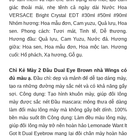
giác thoải mái, nhẹ tênh cả ngày dài Nước Hoa
VERSACE Bright Crystal EDT #30ml #50ml #90ml
Nhóm hương: Hoa mẫu đơn, Cam yuzu, Quả lưụ, Hoa
sen. Phong cách: Tươi mát, Tinh tế, Dễ thương.
Hương đầu: Quả lựu, Cam Yuzu, Nước đá. Hương
giữa: Hoa sen, Hoa mẫu đơn, Hoa mộc lan. Hương
cuối: Hổ phách, Xạ hương, Gỗ gụ.
Chì Kẻ Mày 2 Đầu Dual Eye Brown nhà Wings có
đủ màu ạ.
Đầu chì: dẹp và mảnh để dễ tạo dáng mày,
tạo ra những đường mày sắc nét và có khả năng gẩy
sợi. Công dụng: Tạo hình khuôn mày, giúp đôi lông
mày được sắc nét Đầu mascara: mỏng thưa dễ dàng
làm đổi màu lông mày mà không gây bết dính. 100%
bền màu suốt 8h Công dụng: Làm đều màu lông mày,
giúp đôi lông mày trở nên hoàn hảo Lemonade Want It
Got It Dual Eyebrow mang lại đôi chân mày hoàn hảo