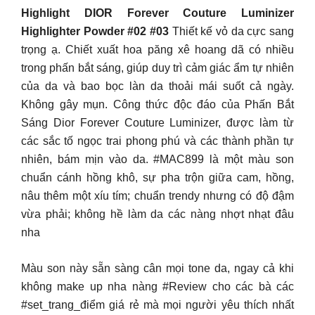
Highlight DIOR Forever Couture Luminizer
Highlighter Powder #02 #03
Thiết kế vỏ da cực sang
trọng ạ. Chiết xuất hoa păng xê hoang dã có nhiều
trong phấn bắt sáng, giúp duy trì cảm giác ẩm tự nhiên
của da và bao bọc làn da thoải mái suốt cả ngày.
Không gây mụn. Công thức độc đáo của Phấn Bắt
Sáng Dior Forever Couture Luminizer, được làm từ
các sắc tố ngọc trai phong phú và các thành phần tự
nhiên, bám mịn vào da. #MAC899 là một màu son
chuẩn cánh hồng khô, sự pha trộn giữa cam, hồng,
nâu thêm một xíu tím; chuẩn trendy nhưng có độ đậm
vừa phải; không hề làm da các nàng nhợt nhạt đâu
nha
Màu son này sẵn sàng cân mọi tone da, ngay cả khi
không make up nha nàng #Review cho các bà các
#set_trang_điểm giá rẻ mà mọi người yêu thích nhất