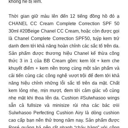
không hề bị lem.
Thời gian giữ màu lên đến 12 tiếng đồng hồ đó ạ
CHANEL CC Cream Complete Correction SPF 50
30ml #20Beige Chanel CC Cream, hoặc còn được gọi
là Chanel Complete Correction SPF50, tuýp kem trứ
danh đem tới khả năng hoàn chỉnh các sắc tố trên da.
Sản phẩm được thương hiệu Chanel kế thừa công
thức 3 in 1 của BB Cream gồm: kem lót + kem che
khuyết điểm + kem nền trong cùng một sản phẩm và
cải tiến cùng các công nghệ vượt trội để đem tới khả
năng hiệu chỉnh những lỗi sắc tố trên da mặt. Chất
kem lỏng nhẹ, mịn mượt, đem tới cảm giác vô cùng
nhẹ mặt khi thoa lên da. Cushion #Sulwhasoo wings
sẵn cả fullsize và minisize rùi nha các bác ơiii
Sulwhasoo Perfecting Cushion Airy là dòng cushion
cao cấp bạn nên thử trong năm nay. Sản phẩm được
Rosé quảng bá nên rất nhanh “cháy hàng” với công