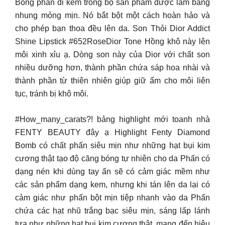
Bông phấn đi kèm trong bộ sản phẩm được làm bằng
nhung mỏng mịn. Nó bắt bột một cách hoàn hảo và
cho phép bạn thoa đều lên da. Son Thỏi Dior Addict
Shine Lipstick #652RoseDior Tone Hồng khô này lên
môi xinh xỉu ạ. Dòng son này của Dior với chất son
nhiều dưỡng hơn, thành phần chứa sáp hoa nhài và
thành phần từ thiên nhiên giúp giữ ẩm cho môi liên
tục, tránh bị khô môi.
#How_many_carats?! bảng highlight mới toanh nhà
FENTY BEAUTY đây ạ Highlight Fenty Diamond
Bomb có chất phấn siêu mịn như những hạt bụi kim
cương thật tạo độ căng bóng tự nhiên cho da Phấn có
dạng nén khi dùng tay ấn sẽ có cảm giác mềm như
các sản phẩm dạng kem, nhưng khi tán lên da lại có
cảm giác như phấn bột mịn tiệp nhanh vào da Phấn
chứa các hạt nhũ trắng bạc siêu mịn, sáng lấp lánh
tựa như những hạt bụi kim cương thật, mang đến hiệu