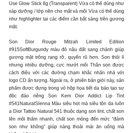
Use Glow Stick 8g (Transparent) Vừa có thể dùng như
sáp dưỡng / lớp nền cho mắt và môi Vừa có thể dùng
như highlighter tại các điểm cần bắt sáng trên gương
mặt.
Son Dior Rouge Mitzah Limited Edition
#915SoftBurgundy màu đỏ nâu đất sang chảnh giúp
gương mặt trông rạng rỡ, quyến rũ hơn. Son thỏi lì
nhưng nhiều dưỡng, cực mướt môi Thân son được
cách điệu với các đường chạm khắc nhấn nhá với
logo CD ấn tượng. Ngoài ra, ở phiên bản giới này, sản
phẩm được đựng trong vỏ hộp họa tiết da báo tạo sự
độc đáo riêng Son Kem Dior Addict Lip Tint
#541NaturalSlenna Màu siêu hot mà siêu tôn da luôn
ạ Dior Tattoo Natural 541 thuộc dạng son tint, chất son
lên môi thấm nhanh, chất son mỏng đến mức “đánh
son như không” giúp nàng thoải mái ăn uống mà