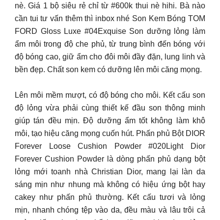
nè. Giá 1 bộ siêu rẻ chỉ từ #600k thui nè hihi. Bà nào
cần tui tư vấn thêm thì inbox nhé Son Kem Bóng TOM
FORD Gloss Luxe #04Exquise Son dưỡng lỏng làm
ẩm môi trong độ che phủ, từ trung bình đến bóng với
độ bóng cao, giữ ẩm cho đôi môi đầy đặn, lung linh và
bền đẹp. Chất son kem có dưỡng lên môi căng mọng.
Lên môi mềm mượt, có độ bóng cho môi. Kết cấu son
độ lỏng vừa phải cùng thiết kế đầu son thông minh
giúp tán đều mịn. Độ dưỡng ẩm tốt không làm khô
môi, tạo hiệu căng mọng cuốn hút. Phấn phủ Bột DIOR
Forever Loose Cushion Powder #020Light Dior
Forever Cushion Powder là dòng phấn phủ dạng bột
lỏng mới toanh nhà Christian Dior, mang lại làn da
sáng mịn như nhung mà không có hiệu ứng bột hay
cakey như phấn phủ thường. Kết cấu tươi và lỏng
mịn, nhanh chóng tệp vào da, đều màu và lâu trôi cả