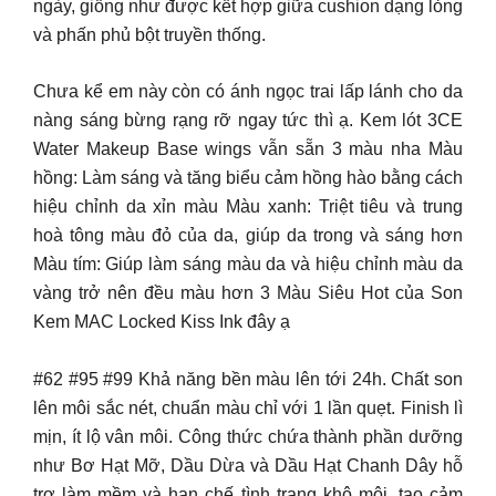
ngày, giống như được kết hợp giữa cushion dạng lỏng
và phấn phủ bột truyền thống.
Chưa kể em này còn có ánh ngọc trai lấp lánh cho da
nàng sáng bừng rạng rỡ ngay tức thì ạ. Kem lót 3CE
Water Makeup Base wings vẫn sẵn 3 màu nha Màu
hồng: Làm sáng và tăng biểu cảm hồng hào bằng cách
hiệu chỉnh da xỉn màu Màu xanh: Triệt tiêu và trung
hoà tông màu đỏ của da, giúp da trong và sáng hơn
Màu tím: Giúp làm sáng màu da và hiệu chỉnh màu da
vàng trở nên đều màu hơn 3 Màu Siêu Hot của Son
Kem MAC Locked Kiss Ink đây ạ
#62 #95 #99 Khả năng bền màu lên tới 24h. Chất son
lên môi sắc nét, chuẩn màu chỉ với 1 lần quẹt. Finish lì
mịn, ít lộ vân môi. Công thức chứa thành phần dưỡng
như Bơ Hạt Mỡ, Dầu Dừa và Dầu Hạt Chanh Dây hỗ
trợ làm mềm và hạn chế tình trạng khô môi, tạo cảm