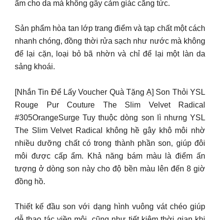
ẩm cho da mà không gây cảm giác căng tức.
Sản phẩm hòa tan lớp trang điểm và tạp chất một cách
nhanh chóng, đồng thời rửa sạch như nước mà không
để lại cặn, loại bỏ bã nhờn và chỉ để lại một làn da
sảng khoái.
[Nhắn Tin Để Lấy Voucher Quà Tặng Ạ] Son Thỏi YSL
Rouge Pur Couture The Slim Velvet Radical
#305OrangeSurge Tuy thuộc dòng son lì nhưng YSL
The Slim Velvet Radical không hề gây khô môi nhờ
nhiều dưỡng chất có trong thành phần son, giúp đôi
môi được cấp ẩm. Khả năng bám màu là điểm ấn
tượng ở dòng son này cho độ bền màu lên đến 8 giờ
đồng hồ.
Thiết kế đầu son với dạng hình vuông vát chéo giúp
dễ thao tác viền môi, cũng như tiết kiệm thời gian khi