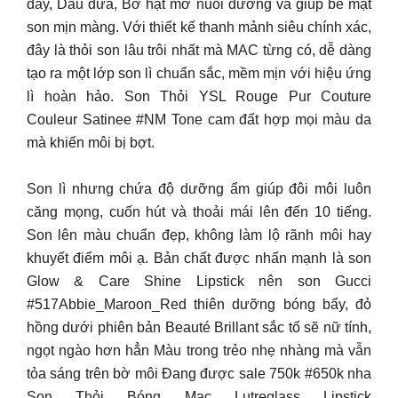
dây, Dầu dừa, Bơ hạt mỡ nuôi dưỡng và giúp bề mặt
son mịn màng. Với thiết kế thanh mảnh siêu chính xác,
đây là thỏi son lâu trôi nhất mà MAC từng có, dễ dàng
tạo ra một lớp son lì chuẩn sắc, mềm mịn với hiệu ứng
lì hoàn hảo. Son Thỏi YSL Rouge Pur Couture
Couleur Satinee #NM Tone cam đất hợp mọi màu da
mà khiến môi bị bợt.
Son lì nhưng chứa độ dưỡng ẩm giúp đôi môi luôn
căng mọng, cuốn hút và thoải mái lên đến 10 tiếng.
Son lên màu chuẩn đẹp, không làm lộ rãnh môi hay
khuyết điểm môi ạ. Bản chất được nhấn mạnh là son
Glow & Care Shine Lipstick nên son Gucci
#517Abbie_Maroon_Red thiên dưỡng bóng bẩy, đỏ
hồng dưới phiên bản Beauté Brillant sắc tố sẽ nữ tính,
ngọt ngào hơn hẳn Màu trong trẻo nhẹ nhàng mà vẫn
tỏa sáng trên bờ môi Đang được sale 750k #650k nha
Son Thỏi Bóng Mac Lutreglass Lipstick