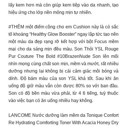
lấy kem hơn mà còn giúp kem tiệp vào da nhanh, tạo
hiệu ứng cho lớp nền mỏng mịn tự nhiên.
#THÊM một điểm cộng cho em Cushion này là có sắc
tố khoáng “Healthy Glow Booster” ngay lập tức tạo nên
một màu da đẹp rạng rỡ kết hợp với bột Focus mềm
mại cho da sáng mịn đều màu. Son Thỏi YSL Rouge
Pur Couture The Bold #10BrazenNude Son lên môi
nhìn mọng cùng chất son mịn, mềm và mướt, rất nhiều
dưỡng nhưng lại không bị cái cảm giác môi bóng và
dính. Độ bám màu của son YSL khá tốt. Sau khi ăn
uống độ giữ màu vẫn còn được 80% so với ban đầu.
Son có độ bền màu vừa phải, từ 4 6 tiếng, tuỳ thuộc
vào việc bạn có ăn uống nhiều hay không.
LANCOME Nước dưỡng làm mềm da Tonique Confort
Re Hydrating Comforting Toner With Acacia Honey Dry