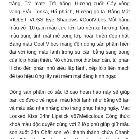
trắng, Trà mate, Trà trắng. Hương cuối: Cây vông
vang, Đậu Tonka, Hổ phách, Hương gỗ lạ. Bảng Mắt
VIOLET VOSS Eye Shadows #CoolVibes Một bảng
màu với 10 gam màu cực lớn tạo nên xu hướng, tông
màu trung tính mát mẻ trong lớp hoàn thiện đẹp nhất.
Bảng màu Cool Vibes mang đến dòng sản phẩm hiện
đại với tông màu lạnh trong sự cân bằng sang trọng
của lớp hoàn thiện. Nó chứa mọi thứ bạn cần, từ phấn
lì cho đến phấn nhũ siêu lấp lánh, xếp lớp liền mạch
để tạo hiệu ứng lấy nét mềm mại đáng kinh ngạc.
Dòng sản phẩm có sắc tố cao hoàn hảo này sẽ giúp
bạn có được vẻ ngoài màu khói lạnh như băng vô tận
và màu sắc nhẹ nhàng cho trang phục hàng ngày. Mac
Locked Kiss 24hr Lipstick #67Meticulous Công thức
khoá màu độc quyền cùng với 2 lớp phủ giúp giữ mầu
son suốt 24h Chất son với thành thành chứa Chanh