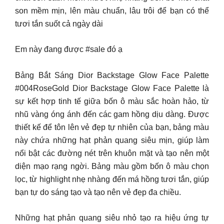
son mềm mịn, lên màu chuẩn, lâu trôi để bạn có thể
tươi tắn suốt cả ngày dài
Em này đang được #sale đó ạ
Bảng Bắt Sáng Dior Backstage Glow Face Palette
#004RoseGold Dior Backstage Glow Face Palette là
sự kết hợp tinh tế giữa bốn ô màu sắc hoàn hảo, từ
nhũ vàng óng ánh đến các gam hồng dịu dàng. Được
thiết kế để tôn lên vẻ đẹp tự nhiên của bạn, bảng màu
này chứa những hạt phản quang siêu mịn, giúp làm
nổi bật các đường nét trên khuôn mặt và tạo nên một
diện mạo rạng ngời. Bảng màu gồm bốn ô màu chọn
lọc, từ highlight nhẹ nhàng đến má hồng tươi tắn, giúp
bạn tự do sáng tạo và tạo nên vẻ đẹp đa chiều.
Những hạt phản quang siêu nhỏ tạo ra hiệu ứng tự