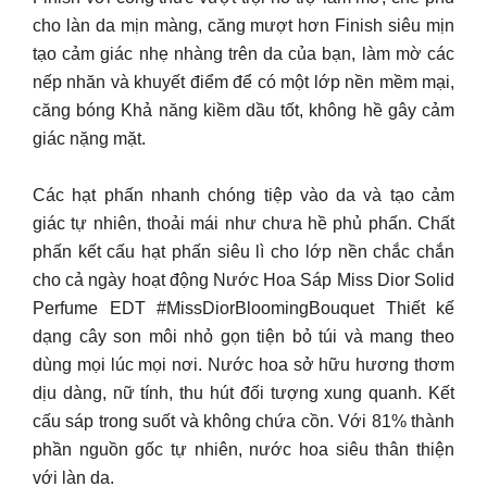
cho làn da mịn màng, căng mượt hơn Finish siêu mịn
tạo cảm giác nhẹ nhàng trên da của bạn, làm mờ các
nếp nhăn và khuyết điểm để có một lớp nền mềm mại,
căng bóng Khả năng kiềm dầu tốt, không hề gây cảm
giác nặng mặt.
Các hạt phấn nhanh chóng tiệp vào da và tạo cảm
giác tự nhiên, thoải mái như chưa hề phủ phấn. Chất
phấn kết cấu hạt phấn siêu lì cho lớp nền chắc chắn
cho cả ngày hoạt động Nước Hoa Sáp Miss Dior Solid
Perfume EDT #MissDiorBloomingBouquet Thiết kế
dạng cây son môi nhỏ gọn tiện bỏ túi và mang theo
dùng mọi lúc mọi nơi. Nước hoa sở hữu hương thơm
dịu dàng, nữ tính, thu hút đối tượng xung quanh. Kết
cấu sáp trong suốt và không chứa cồn. Với 81% thành
phần nguồn gốc tự nhiên, nước hoa siêu thân thiện
với làn da.