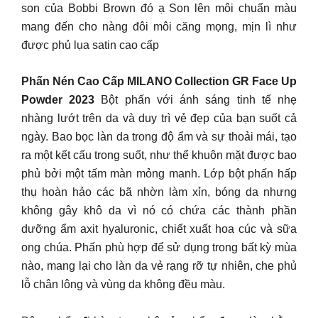
son của Bobbi Brown đó ạ Son lên môi chuẩn màu
mang đến cho nàng đôi môi căng mọng, mịn lì như
được phủ lụa satin cao cấp
Phấn Nén Cao Cấp MILANO Collection GR Face Up
Powder 2023
Bột phấn với ánh sáng tinh tế nhẹ
nhàng lướt trên da và duy trì vẻ đẹp của bạn suốt cả
ngày. Bao bọc làn da trong độ ẩm và sự thoải mái, tạo
ra một kết cấu trong suốt, như thể khuôn mặt được bao
phủ bởi một tấm màn mỏng manh. Lớp bột phấn hấp
thụ hoàn hảo các bã nhờn làm xỉn, bóng da nhưng
không gây khô da vì nó có chứa các thành phần
dưỡng ẩm axit hyaluronic, chiết xuất hoa cúc và sữa
ong chúa. Phấn phù hợp để sử dụng trong bất kỳ mùa
nào, mang lại cho làn da vẻ rạng rỡ tự nhiên, che phủ
lỗ chân lông và vùng da không đều màu.