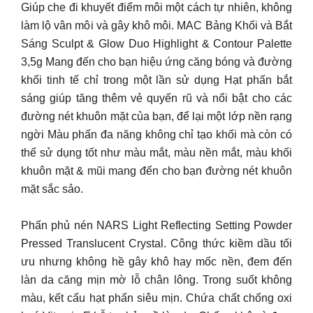
Giúp che đi khuyết điểm môi một cách tự nhiên, không
làm lộ vân môi và gây khô môi. MAC Bảng Khối và Bắt
Sáng Sculpt & Glow Duo Highlight & Contour Palette
3,5g Mang đến cho bạn hiệu ứng căng bóng và đường
khối tinh tế chỉ trong một lần sử dụng Hạt phấn bắt
sáng giúp tăng thêm vẻ quyến rũ và nổi bật cho các
đường nét khuôn mặt của bạn, để lại một lớp nền rạng
ngời Màu phấn đa năng không chỉ tạo khối mà còn có
thể sử dụng tốt như màu mắt, màu nền mắt, màu khối
khuôn mặt & mũi mang đến cho bạn đường nét khuôn
mặt sắc sảo.
Phấn phủ nén NARS Light Reflecting Setting Powder
Pressed Translucent Crystal. Công thức kiềm dầu tối
ưu nhưng không hề gây khô hay mốc nền, đem đến
làn da căng mịn mờ lỗ chân lông. Trong suốt không
màu, kết cấu hạt phấn siêu mịn. Chứa chất chống oxi