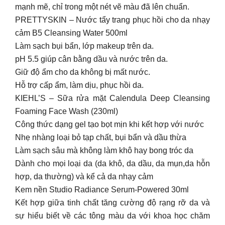
mạnh mẽ, chỉ trong một nét vẽ màu đã lên chuẩn.
PRETTYSKIN – Nước tẩy trang phục hồi cho da nhạy
cảm B5 Cleansing Water 500ml
Làm sạch bụi bẩn, lớp makeup trên da.
pH 5.5 giúp cân bằng dầu và nước trên da.
Giữ độ ẩm cho da không bị mất nước.
Hỗ trợ cấp ẩm, làm dịu, phục hồi da.
KIEHL’S – Sữa rửa mặt Calendula Deep Cleansing
Foaming Face Wash (230ml)
Công thức dạng gel tạo bọt mịn khi kết hợp với nước
Nhẹ nhàng loại bỏ tạp chất, bụi bẩn và dầu thừa
Làm sạch sâu mà không làm khô hay bong tróc da
Dành cho mọi loại da (da khô, da dầu, da mụn,da hỗn
hợp, da thường) và kể cả da nhạy cảm
Kem nền Studio Radiance Serum-Powered 30ml
Kết hợp giữa tinh chất tăng cường độ rạng rỡ da và
sự hiểu biết về các tông màu da với khoa học chăm