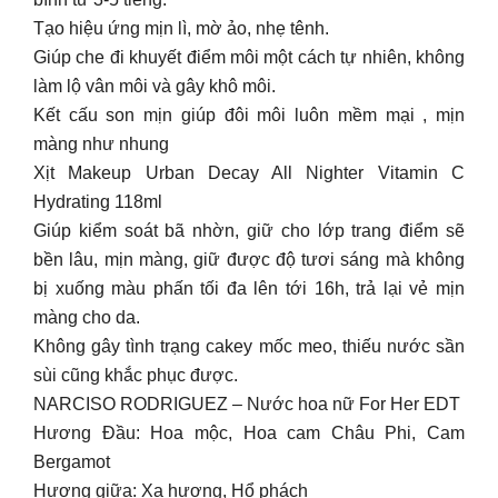
Tạo hiệu ứng mịn lì, mờ ảo, nhẹ tênh.
Giúp che đi khuyết điểm môi một cách tự nhiên, không
làm lộ vân môi và gây khô môi.
Kết cấu son mịn giúp đôi môi luôn mềm mại , mịn
màng như nhung
Xịt Makeup Urban Decay All Nighter Vitamin C
Hydrating 118ml
Giúp kiểm soát bã nhờn, giữ cho lớp trang điểm sẽ
bền lâu, mịn màng, giữ được độ tươi sáng mà không
bị xuống màu phấn tối đa lên tới 16h, trả lại vẻ mịn
màng cho da.
Không gây tình trạng cakey mốc meo, thiếu nước sần
sùi cũng khắc phục được.
NARCISO RODRIGUEZ – Nước hoa nữ For Her EDT
Hương Đầu: Hoa mộc, Hoa cam Châu Phi, Cam
Bergamot
Hương giữa: Xạ hương, Hổ phách