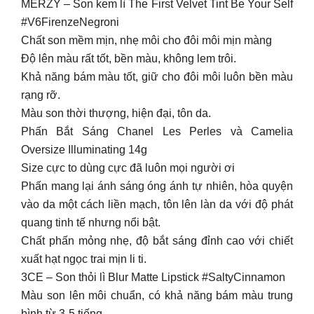
MERZY – Son kem lì The First Velvet Tint Be Your Self
#V6FirenzeNegroni
Chất son mềm mịn, nhẹ môi cho đôi môi mịn màng
Độ lên màu rất tốt, bền màu, không lem trôi.
Khả năng bám màu tốt, giữ cho đôi môi luôn bền màu
rạng rỡ.
Màu son thời thượng, hiện đại, tôn da.
Phấn Bắt Sáng Chanel Les Perles và Camelia
Oversize Illuminating 14g
Size cực to dùng cực đã luôn mọi người ơi
Phấn mang lại ánh sáng óng ánh tự nhiên, hòa quyện
vào da một cách liền mạch, tôn lên làn da với độ phát
quang tinh tế nhưng nổi bật.
Chất phấn mỏng nhẹ, độ bắt sáng đỉnh cao với chiết
xuất hạt ngọc trai mịn li ti.
3CE – Son thỏi lì Blur Matte Lipstick #SaltyCinnamon
Màu son lên môi chuẩn, có khả năng bám màu trung
bình từ 3-5 tiếng.