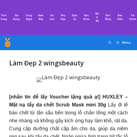
Chuyển
đến
Mẹ
Thời
Gia
Công
Điện
Du
Phụ
Dịch
Sức
Đời
Bảo
Tài
nội
&
Trang
Dụng
Nghệ
Máy
Lịch
Kiện
Vụ
Khỏe
Sống
Hiểm
Chính
Bé
dung
Menu
Làm Đẹp 2 wingsbeauty
[nhắn tin để lấy Voucher tặng quà ạ!] HUXLEY –
Mặt nạ tẩy da chết Scrub Mask mini 30g
Lấy đi tế
bào chết từ tận sâu bên trong lỗ chân lông một cách
nhẹ nhàng và không gây kích ứng hay làm khô, rát da.
Cung cấp dưỡng chất cấp ẩm cho da, giúp da mềm
mịn sau khi tẩy da chết. Ngăn ngừa tình trạng bít tắc lỗ