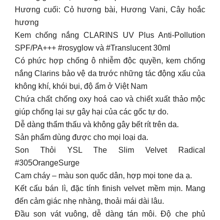
Hương cuối: Cỏ hương bài, Hương Vani, Cây hoắc
hương
Kem chống nắng CLARINS UV Plus Anti-Pollution
SPF/PA+++ #rosyglow và #Translucent 30ml
Có phức hợp chống ô nhiễm độc quyền, kem chống
nắng Clarins bảo vệ da trước những tác động xấu của
không khí, khói bụi, độ ẩm ở Việt Nam
Chứa chất chống oxy hoá cao và chiết xuất thảo mộc
giúp chống lại sự gây hại của các gốc tự do.
Dễ dàng thẩm thấu và không gây bết rít trên da.
Sản phẩm dùng được cho mọi loại da.
Son Thỏi YSL The Slim Velvet Radical
#305OrangeSurge
Cam cháy – màu son quốc dân, hợp mọi tone da ạ.
Kết cấu bán lì, đặc tính finish velvet mềm mịn. Mang
đến cảm giác nhẹ nhàng, thoải mái dài lâu.
Đầu son vát vuông, dễ dàng tán môi. Độ che phủ