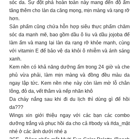
sóc da. Sự đột phá hoàn toàn này mang đến độ ẩm
tăng thêm cho làn da căng mọng, mịn màng và rạng rỡ
hơn.
Sản phẩm cũng chứa hỗn hợp siêu thực phẩm chăm
sóc da mạnh mẽ, bao gồm dầu ô liu và dầu jojoba để
làm ẩm và mang lại làn da rạng rỡ khỏe mạnh, cùng
với vitamin E để bảo vệ da khỏi ô nhiễm và ánh sáng
xanh.
Kem nền có khả năng dưỡng ẩm trong 24 giờ và che
phủ vừa phải, làm mịn màng và đồng đều màu da
ngay lập tức. Kem nền nhẹ này còn làm mờ lỗ chân
lông, đỏ da, vết thâm và nếp nhăn khô
Da cháy nắng sau khi đi du lịch thì dùng gì để hồi
da???
Wings xin giới thiệu ngay với các bạn các combo
dưỡng trắng và phục hồi da cho cả #body và #da_mặt
nhé ở các ảnh dưới nhé ạ