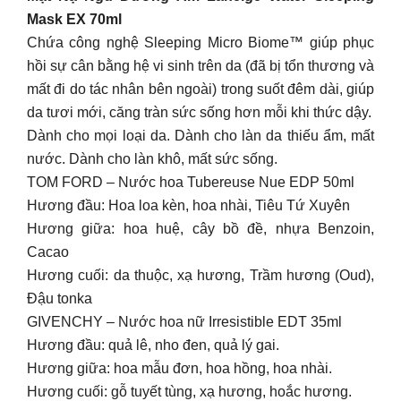
Mask EX 70ml
Chứa công nghệ Sleeping Micro Biome™ giúp phục
hồi sự cân bằng hệ vi sinh trên da (đã bị tổn thương và
mất đi do tác nhân bên ngoài) trong suốt đêm dài, giúp
da tươi mới, căng tràn sức sống hơn mỗi khi thức dậy.
Dành cho mọi loại da. Dành cho làn da thiếu ẩm, mất
nước. Dành cho làn khô, mất sức sống.
TOM FORD – Nước hoa Tubereuse Nue EDP 50ml
Hương đầu: Hoa loa kèn, hoa nhài, Tiêu Tứ Xuyên
Hương giữa: hoa huệ, cây bồ đề, nhựa Benzoin,
Cacao
Hương cuối: da thuộc, xạ hương, Trầm hương (Oud),
Đậu tonka
GIVENCHY – Nước hoa nữ Irresistible EDT 35ml
Hương đầu: quả lê, nho đen, quả lý gai.
Hương giữa: hoa mẫu đơn, hoa hồng, hoa nhài.
Hương cuối: gỗ tuyết tùng, xạ hương, hoắc hương.