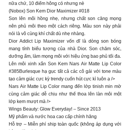
nữa chứ, 10 điểm hông có nhưng nè
(Nobox) Son Kem Dior Maximizer #018
Son lên môi hồng nhẹ, nhưng chất son căng mọng
nên phủ môi theo một cách riêng. Màu son này phải
nói là vô cùng khí chất dù nhẹ nhàng.
Dior Addict Lip Maximizer vốn dĩ là dòng son bóng
mang tính biểu tượng của nhà Dior. Son chăm sóc,
dưỡng ẩm, làm mọng môi với hiệu ứng bao phủ tối đa.
Lên môi xinh xắn Son Kem Nars Air Matte Lip Color
#385Burlesque hạ gục tất cả các cô gái với tone màu
tạo cảm giác cực kỳ trendy cuốn hút cực kì luôn ạ />
Nars Air Matte Lip Color mang đến lớp tinish min mờ
cùng cảm giác dễ chịu như thể thoa lên làn môi một
lớp kem mượt mà />
Wings Beauty: Glow Everyday! – Since 2013
Mỹ phẩm và nước hoa cao cấp chính hãng
Hỗ trợ – Miễn phí ship toàn quốc (không áp dụng với