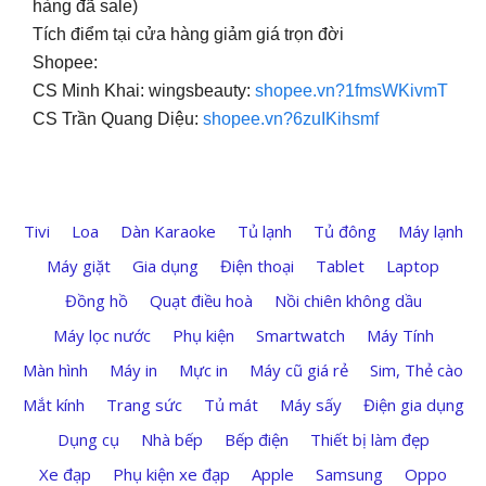
hàng đã sale)
Tích điểm tại cửa hàng giảm giá trọn đời
Shopee:
CS Minh Khai: wingsbeauty:
shopee.vn?1fmsWKivmT
CS Trần Quang Diệu:
shopee.vn?6zuIKihsmf
Tivi
Loa
Dàn Karaoke
Tủ lạnh
Tủ đông
Máy lạnh
Máy giặt
Gia dụng
Điện thoại
Tablet
Laptop
Đồng hồ
Quạt điều hoà
Nồi chiên không dầu
Máy lọc nước
Phụ kiện
Smartwatch
Máy Tính
Màn hình
Máy in
Mực in
Máy cũ giá rẻ
Sim, Thẻ cào
Mắt kính
Trang sức
Tủ mát
Máy sấy
Điện gia dụng
Dụng cụ
Nhà bếp
Bếp điện
Thiết bị làm đẹp
Xe đạp
Phụ kiện xe đạp
Apple
Samsung
Oppo