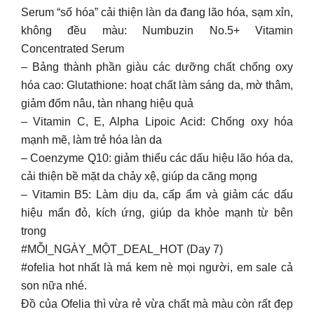
Serum “số hóa” cải thiện làn da đang lão hóa, sạm xỉn,
không đều màu: Numbuzin No.5+ Vitamin
Concentrated Serum
– Bảng thành phần giàu các dưỡng chất chống oxy
hóa cao: Glutathione: hoạt chất làm sáng da, mờ thâm,
giảm đốm nâu, tàn nhang hiệu quả
– Vitamin C, E, Alpha Lipoic Acid: Chống oxy hóa
mạnh mẽ, làm trẻ hóa làn da
– Coenzyme Q10: giảm thiểu các dấu hiệu lão hóa da,
cải thiện bề mặt da chảy xệ, giúp da căng mọng
– Vitamin B5: Làm dịu da, cấp ẩm và giảm các dấu
hiệu mẩn đỏ, kích ứng, giúp da khỏe mạnh từ bên
trong
#MỖI_NGÀY_MỘT_DEAL_HOT (Day 7)
#ofelia hot nhất là má kem nè mọi người, em sale cả
son nữa nhé.
Đồ của Ofelia thì vừa rẻ vừa chất mà màu còn rất đẹp