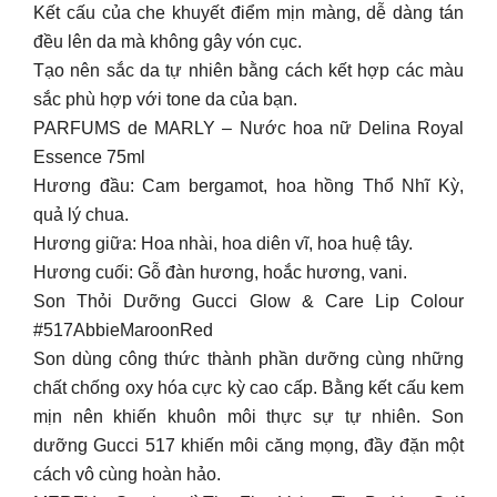
Kết cấu của che khuyết điểm mịn màng, dễ dàng tán
đều lên da mà không gây vón cục.
Tạo nên sắc da tự nhiên bằng cách kết hợp các màu
sắc phù hợp với tone da của bạn.
PARFUMS de MARLY – Nước hoa nữ Delina Royal
Essence 75ml
Hương đầu: Cam bergamot, hoa hồng Thổ Nhĩ Kỳ,
quả lý chua.
Hương giữa: Hoa nhài, hoa diên vĩ, hoa huệ tây.
Hương cuối: Gỗ đàn hương, hoắc hương, vani.
Son Thỏi Dưỡng Gucci Glow & Care Lip Colour
#517AbbieMaroonRed
Son dùng công thức thành phần dưỡng cùng những
chất chống oxy hóa cực kỳ cao cấp. Bằng kết cấu kem
mịn nên khiến khuôn môi thực sự tự nhiên. Son
dưỡng Gucci 517 khiến môi căng mọng, đầy đặn một
cách vô cùng hoàn hảo.