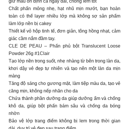
giữ màu ổn định cả ngày dài, chống lem tốt
Chất phấn mỏng nhẹ, hạt nhũ mịn mướt, bạn hoàn
toàn có thể layer nhiều lớp mà không sợ sản phẩm
làm lớp nền bị cakey
Thiết kế vỏ hộp tinh tế, đơn giản, tông hồng nhạt, cảm
giác cầm nắm đầm tay.
CLE DE PEAU – Phấn phủ bột Translucent Loose
Powder 26g #1Clair
Tạo lớp nền trong suốt, nhẹ nhàng từ bên trong làn da,
khơi dậy vẻ đẹp tự nhiên và tạo nên một làn da mịn
màng
Tăng độ sáng cho gương mặt, làm tiệp màu da, tạo vẻ
căng mịn, không nếp nhăn cho da
Chứa thành phần dưỡng da giúp dưỡng ẩm và chống
khô da, giúp bột phấn bám sâu và chống da bóng
nhờn
Bảo vệ lớp trang điểm không bị lem trong thời gian
dài, duy trì vẻ đẹp sau trang điểm