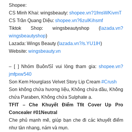
Shopee:
CS Minh Khai: wingsbeauty:
shopee.vn?1fmsWKivmT
CS Trần Quang Diệu:
shopee.vn?6zuIKihsmf
Tiktok Shop: wingsbeautyshop (
lazada.vn?
wingsbeautyshop
)
Lazada: Wings Beauty (
lazada.vn?/s.YU1IH
)
Website:
wingsbeauty.vn
– [ ] Nhóm Buôn/Sỉ vui lòng tham gia:
shopee.vn?
jmfpxw540
Son Kem Hourglass Velvet Story Lip Cream
#Crush
Son không chứa hương liệu, Không chứa dầu, Không
chứa Paraben, Không chứa Sulphate ạ.
TFIT – Che Khuyết Điểm Tfit Cover Up Pro
Concealer #01Neutral
Che phủ mạnh mẽ, giúp bạn che đi các khuyết điểm
như tàn nhang, nám và mụn.