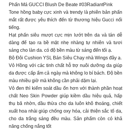
Phấn Má GUCCI Blush De Beate #03RadiantPink
Tone hồng baby cực xinh và trendy là phiên bản phấn
mắt rất được yêu thích đến từ thương hiệu Gucci nổi
tiếng.
Hạt phấn siêu mượt cực mịn lướt trên da và tán dễ
dàng để tạo ra bề mặt nhẹ nhàng tự nhiên và tươi
sáng cho làn da. có độ bền màu từ sáng đến tối ạ.
Bộ Đôi Cushion YSL Bán Siêu Chạy nhà Wings đây ạ.
Vỏ Hồng với các tinh chất hỗ trợ nuôi dưỡng da giúp
da được cấp ẩm cả ngày mà không lo bí bách. Độ bền
màu nhiều giờ mà không cần phải dặm lại.
Vỏ đen thì kiểm soát dầu ổn hơn với thành phần hoạt
chất Neo Skin Powder giúp kiềm dầu hiệu quả, hấp
thụ bã nhờn, dầu thừa cho da luôn khô thoáng, chiết
xuất hoa nhài giúp chống oxy hóa, cải thiện sắc tố da,
cho da trắng sáng đều màu. Sản phẩm còn có khả
năng chống nắng tốt