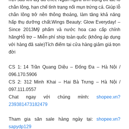
chân lông, hạn chế tình trạng nổi mụn trứng cá. Giúp lỗ
chân lông trở nên thông thoáng, làm tăng khả năng
hấp thụ dưỡng chất.Wings Beauty: Glow Everyday! –
Since 2013Mỹ phẩm và nước hoa cao cấp chính
hãngHỗ trợ – Miễn phí ship toàn quốc (không áp dụng
với hàng đã sale)Tích điểm tại cửa hàng giảm giá trọn
đời
CS 1: 14 Trần Quang Diệu – Đống Đa – Hà Nội /
096.170.5906
CS 2: 312 Minh Khai – Hai Bà Trưng – Hà Nội /
097.111.0557
Chat ngay với chúng mình:
shopee.vn?
239381473182479
Tham gia săn sale hàng ngày tại:
shopee.vn?
sapydp129