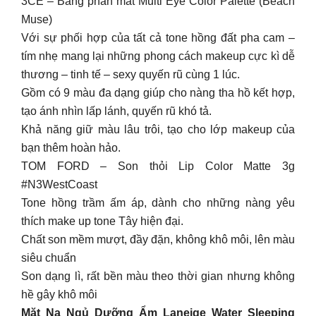
3CE – Bảng phấn mắt Multi Eye Color Palette (Beach
Muse)
Với sự phối hợp của tất cả tone hồng đất pha cam –
tím nhẹ mang lại những phong cách makeup cực kì dễ
thương – tinh tế – sexy quyến rũ cùng 1 lúc.
Gồm có 9 màu đa dạng giúp cho nàng tha hồ kết hợp,
tạo ánh nhìn lấp lánh, quyến rũ khó tả.
Khả năng giữ màu lâu trôi, tạo cho lớp makeup của
bạn thêm hoàn hảo.
TOM FORD – Son thỏi Lip Color Matte 3g
#N3WestCoast
Tone hồng trầm ấm áp, dành cho những nàng yêu
thích make up tone Tây hiện đại.
Chất son mềm mượt, đầy đặn, không khô môi, lên màu
siêu chuẩn
Son dạng lì, rất bền màu theo thời gian nhưng không
hề gây khô môi
Mặt Nạ Ngủ Dưỡng Ẩm Laneige Water Sleeping