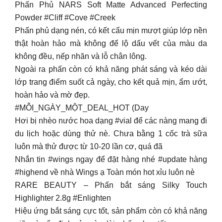
Phấn Phủ NARS Soft Matte Advanced Perfecting
Powder #Cliff #Cove #Creek
Phấn phủ dạng nén, có kết cấu mịn mượt giúp lớp nền
thật hoàn hảo mà không để lộ dấu vết của màu da
không đều, nếp nhăn và lỗ chân lông.
Ngoài ra phấn còn có khả năng phát sáng và kéo dài
lớp trang điểm suốt cả ngày, cho kết quả mịn, ẩm ướt,
hoàn hảo và mờ đẹp.
#MỖI_NGÀY_MỘT_DEAL_HOT (Day
Hơi bị nhèo nước hoa dạng #vial để các nàng mang đi
du lịch hoặc dùng thử nè. Chưa bằng 1 cốc trà sữa
luôn mà thử được từ 10-20 lần cơ, quá đã
Nhắn tin #wings ngay để đặt hàng nhé #update hàng
#highend về nhà Wings ạ Toàn món hot xỉu luôn nè
RARE BEAUTY – Phấn bắt sáng Silky Touch
Highlighter 2.8g #Enlighten
Hiệu ứng bắt sáng cực tốt, sản phẩm còn có khả năng