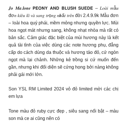
𝑱𝒐 𝑴𝒂.𝒍𝒐𝒏𝒆 𝗣𝗘𝗢𝗡𝗬 𝗔𝗡𝗗 𝗕𝗟𝗨𝗦𝗛 𝗦𝗨𝗘𝗗𝗘 – 𝐿𝑜𝑎̀𝑖 𝑚ẫ𝑢
đơ𝑛 𝑘𝑖𝑒̂𝑢 𝑘𝑖̀ 𝑣𝑎̀ 𝑠𝑎𝑛𝑔 𝑡𝑟ọ𝑛𝑔 𝑛𝒉ấ𝑡 𝑡𝑟𝑒̂𝑛 đờ𝑖 2.4.9.9k Mẫu đơn
– loài hoa quý phái, mềm mỏng nhưng quyền lực. Mùi
hoa ngọt mát nhưng sang, không nhạt nhòa mà rất có
bản sắc. Cảm giác đặc biệt của mùi hương này là kết
quả tài tình của việc dùng các note hương phụ, đẳng
cấp do cách dùng da thuộc và hương táo đỏ, cứ ngòn
ngọt mà lại chảnh. Những kẻ trồng si cứ muốn đến
gần, nhưng khi đối diện sẽ cứng họng bởi nàng không
phải gái mới lớn.
Son YSL RM Limited 2024 vỏ đỏ limited mời các chị
em lựa
Tone màu đỏ ruby cực đẹp , siêu sang nổi bật – màu
son mà ce ai cũng nên có