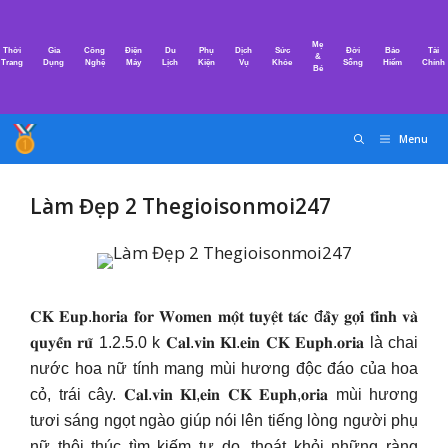
Chuyển
đến
Mẹ
Thời
Gia
Công
Điện
Du
Phụ
Dịch
Sức
Đời
Bảo
Tài
nội
&
Trang
Dụng
Nghệ
Máy
Lịch
Kiện
Vụ
Khỏe
Sống
Hiểm
Chính
Bé
dung
Menu
Làm Đẹp 2 Thegioisonmoi247
𝐂𝐊 𝐄𝐮𝐩.𝐡𝐨𝐫𝐢𝐚 𝐟𝐨𝐫 𝐖𝐨𝐦𝐞𝐧 𝐦𝐨̣̂𝐭 𝐭𝐮𝐲𝐞̣̂𝐭 𝐭𝐚́𝐜 đ𝐚̂̀𝐲 𝐠𝐨̛̣𝐢 𝐭𝐢̀𝐧𝐡 𝐯𝐚̀
𝐪𝐮𝐲𝐞̂́𝐧 𝐫𝐮̃ 1.2.5.0 k 𝐂𝐚𝐥.𝐯𝐢𝐧 𝐊𝐥.𝐞𝐢𝐧 𝐂𝐊 𝐄𝐮𝐩𝐡.𝐨𝐫𝐢𝐚 là chai
nước hoa nữ tính mang mùi hương độc đáo của hoa
cỏ, trái cây. 𝐂𝐚𝐥.𝐯𝐢𝐧 𝐊𝐥,𝐞𝐢𝐧 𝐂𝐊 𝐄𝐮𝐩𝐡,𝐨𝐫𝐢𝐚 mùi hương
tươi sáng ngọt ngào giúp nói lên tiếng lòng người phụ
nữ thôi thúc tìm kiếm tự do, thoát khỏi những ràng