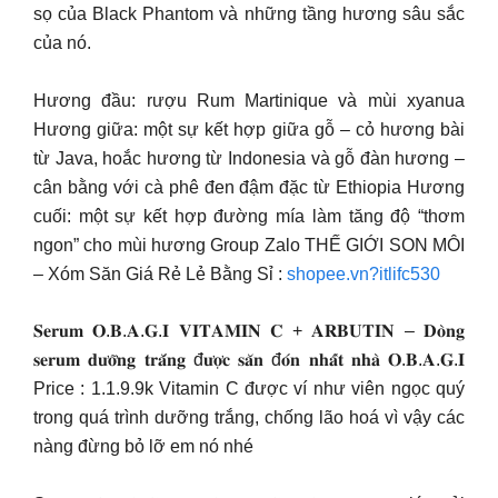
sọ của Black Phantom và những tầng hương sâu sắc
của nó.
Hương đầu: rượu Rum Martinique và mùi xyanua
Hương giữa: một sự kết hợp giữa gỗ – cỏ hương bài
từ Java, hoắc hương từ Indonesia và gỗ đàn hương –
cân bằng với cà phê đen đậm đặc từ Ethiopia Hương
cuối: một sự kết hợp đường mía làm tăng độ “thơm
ngon” cho mùi hương Group Zalo THẾ GIỚI SON MÔI
– Xóm Săn Giá Rẻ Lẻ Bằng Sỉ :
shopee.vn?itlifc530
𝐒𝐞𝐫𝐮𝐦 𝐎.𝐁.𝐀.𝐆.𝐈 𝐕𝐈𝐓𝐀𝐌𝐈𝐍 𝐂 + 𝐀𝐑𝐁𝐔𝐓𝐈𝐍 – 𝐃𝐨̀𝐧𝐠
𝐬𝐞𝐫𝐮𝐦 𝐝𝐮̛𝐨̛̃𝐧𝐠 𝐭𝐫𝐚̆́𝐧𝐠 đ𝐮̛𝐨̛̣𝐜 𝐬𝐚̆𝐧 đ𝐨́𝐧 𝐧𝐡𝐚̂́𝐭 𝐧𝐡𝐚̀ 𝐎.𝐁.𝐀.𝐆.𝐈
Price : 1.1.9.9k Vitamin C được ví như viên ngọc quý
trong quá trình dưỡng trắng, chống lão hoá vì vậy các
nàng đừng bỏ lỡ em nó nhé