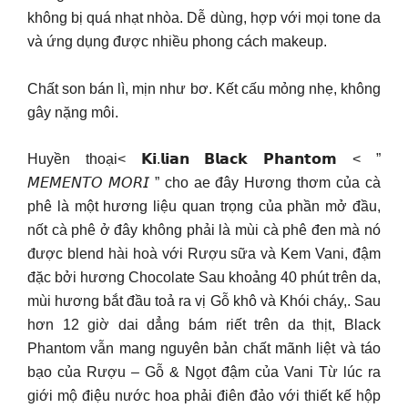
không bị quá nhạt nhòa. Dễ dùng, hợp với mọi tone da
và ứng dụng được nhiều phong cách makeup.
Chất son bán lì, mịn như bơ. Kết cấu mỏng nhẹ, không
gây nặng môi.
Huyền thoại< 𝗞𝗶.𝗹𝗶𝗮𝗻 𝗕𝗹𝗮𝗰𝗸 𝗣𝗵𝗮𝗻𝘁𝗼𝗺 < ”
𝘔𝘌𝘔𝘌𝘕𝘛𝘖 𝘔𝘖𝘙𝘐 ” cho ae đây Hương thơm của cà
phê là một hương liệu quan trọng của phần mở đầu,
nốt cà phê ở đây không phải là mùi cà phê đen mà nó
được blend hài hoà với Rượu sữa và Kem Vani, đậm
đặc bởi hương Chocolate Sau khoảng 40 phút trên da,
mùi hương bắt đầu toả ra vị Gỗ khô và Khói cháy,. Sau
hơn 12 giờ dai dẳng bám riết trên da thịt, Black
Phantom vẫn mang nguyên bản chất mãnh liệt và táo
bạo của Rượu – Gỗ & Ngọt đậm của Vani Từ lúc ra
giới mộ điệu nước hoa phải điên đảo với thiết kế hộp