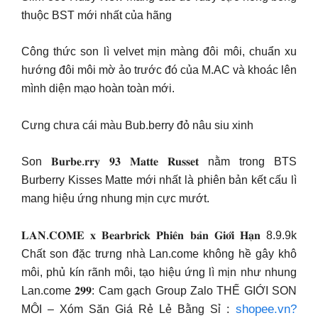
thuộc BST mới nhất của hãng
Công thức son lì velvet mịn màng đôi môi, chuẩn xu
hướng đôi môi mờ ảo trước đó của M.AC và khoác lên
mình diện mạo hoàn toàn mới.
Cưng chưa cái màu Bub.berry đỏ nâu siu xinh
Son 𝐁𝐮𝐫𝐛𝐞.𝐫𝐫𝐲 𝟗𝟑 𝐌𝐚𝐭𝐭𝐞 𝐑𝐮𝐬𝐬𝐞𝐭 nằm trong BTS
Burberry Kisses Matte mới nhất là phiên bản kết cấu lì
mang hiệu ứng nhung mịn cực mướt.
𝐋𝐀𝐍.𝐂𝐎𝐌𝐄 𝐱 𝐁𝐞𝐚𝐫𝐛𝐫𝐢𝐜𝐤 𝐏𝐡𝐢𝐞̂𝐧 𝐛𝐚̉𝐧 𝐆𝐢𝐨̛́𝐢 𝐇𝐚̣𝐧 8.9.9k
Chất son đặc trưng nhà Lan.come không hề gây khô
môi, phủ kín rãnh môi, tạo hiệu ứng lì mịn như nhung
Lan.come 𝟐𝟗𝟗: Cam gạch Group Zalo THẾ GIỚI SON
shopee.vn?
MÔI – Xóm Săn Giá Rẻ Lẻ Bằng Sỉ :