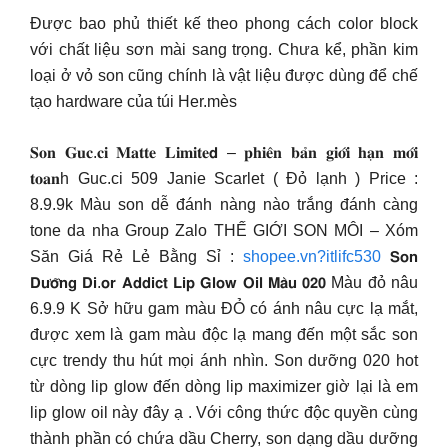
Được bao phủ thiết kế theo phong cách color block
với chất liệu sơn mài sang trọng. Chưa kể, phần kim
loại ở vỏ son cũng chính là vật liệu được dùng để chế
tạo hardware của túi Her.mès
𝐒𝐨𝐧 𝐆𝐮𝐜.𝐜𝐢 𝐌𝐚𝐭𝐭𝐞 𝐋𝐢𝐦𝐢𝐭𝐞𝗱 – 𝐩𝐡𝐢𝐞̂𝐧 𝐛𝐚̉𝐧 𝐠𝐢𝐨̛́𝐢 𝐡𝐚̣𝐧 𝐦𝐨̛́𝐢
𝐭𝐨𝐚𝐧h Guc.ci 509 Janie Scarlet ( Đỏ lạnh ) Price :
8.9.9k Màu son dễ đánh nàng nào trắng đánh càng
tone da nha Group Zalo THẾ GIỚI SON MÔI – Xóm
Săn Giá Rẻ Lẻ Bằng Sỉ :
shopee.vn?itlifc530
𝗦𝗼𝗻
𝗗𝘂̛𝗼̛̃𝗻𝗴 𝗗𝗶.𝗼𝗿 𝗔𝗱𝗱𝗶𝗰𝘁 𝗟𝗶𝗽 𝗚𝗹𝗼𝘄 𝗢𝗶𝗹 𝗠𝗮̀𝘂 𝟬𝟮𝟬 Màu đỏ nâu
6.9.9 K Sở hữu gam màu ĐỎ có ánh nâu cực lạ mắt,
được xem là gam màu độc lạ mang đến một sắc son
cực trendy thu hút mọi ánh nhìn. Son dưỡng 020 hot
từ dòng lip glow đến dòng lip maximizer giờ lại là em
lip glow oil này đây ạ . Với công thức độc quyền cùng
thành phần có chứa dầu Cherry, son dạng dầu dưỡng