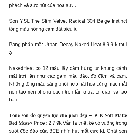
phách và sức hút của hoa sứ…
Son Y.SL The Slim Velvet Radical 304 Beige Instinct
tông màu hồnng cam đất siêu iu
Bảng phấn mắt Urban Decay-Naked Heat 8.9.9 k thui
ạ
NakedHeat có 12 màu lấy cảm hứng từ khung cảnh
mặt trời lặn như các gam màu đào, đỏ đậm và cam.
Những tông màu sáng phối hợp hài hoà cùng màu mắt
nền tạo nên phong cách trộn lẫn giữa tối giản và táo
bạo
𝐓𝐨𝐧𝐞 𝐬𝐨𝐧 đ𝐨̉ 𝐪𝐮𝐲𝐞̂̀𝐧 𝐥𝐮̛̣𝐜 𝐜𝐡𝐨 𝐩𝐡𝐚́𝐢 đ𝐞̣𝐩 – 𝟑𝐂𝐄 𝐒𝐨𝐟𝐭 𝐌𝐚𝐭𝐭𝐞
𝐑𝐞𝐝 𝐌𝐮𝐬𝐞> Price : 2.7.9k Vẫn là thiết kế vỏ vuông trong
suốt độc đáo của 3CE nhìn hút mắt cực kì. Chất son