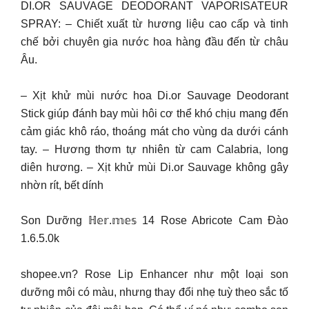
DI.OR SAUVAGE DEODORANT VAPORISATEUR
SPRAY: – Chiết xuất từ hương liệu cao cấp và tinh
chế bởi chuyên gia nước hoa hàng đầu đến từ châu
Âu.
– Xịt khử mùi nước hoa Di.or Sauvage Deodorant
Stick giúp đánh bay mùi hôi cơ thể khó chịu mang đến
cảm giác khô ráo, thoáng mát cho vùng da dưới cánh
tay. – Hương thơm tự nhiên từ cam Calabria, long
diên hương. – Xịt khử mùi Di.or Sauvage không gây
nhờn rít, bết dính
Son Dưỡng ℍ𝕖𝕣.𝕞𝕖𝕤 14 Rose Abricote Cam Đào
1.6.5.0k
shopee.vn? Rose Lip Enhancer như một loại son
dưỡng môi có màu, nhưng thay đổi nhẹ tuỳ theo sắc tố