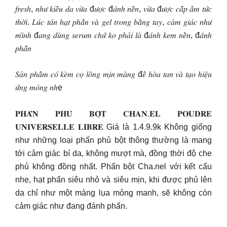
𝑓𝑟𝑒𝑠ℎ, 𝑛ℎ𝑢̛ 𝑘𝑖𝑒̂̉𝑢 𝑑𝑎 𝑣𝑢̛̀𝑎 đ𝑢̛𝑜̛̣𝑐 đ𝑎́𝑛ℎ 𝑛𝑒̂̀𝑛, 𝑣𝑢̛̀𝑎 đ𝑢̛𝑜̛̣𝑐 𝑐𝑎̂́𝑝 𝑎̂̉𝑚 𝑡𝑢̛́𝑐
𝑡ℎ𝑜̛̀𝑖. 𝐿𝑢́𝑐 𝑡𝑎́𝑛 ℎ𝑎̣𝑡 𝑝ℎ𝑎̂́𝑛 𝑣𝑎̀ 𝑔𝑒𝑙 𝑡𝑟𝑜𝑛𝑔 𝑏𝑎̆̀𝑛𝑔 𝑡𝑎𝑦, 𝑐𝑎̉𝑚 𝑔𝑖𝑎́𝑐 𝑛ℎ𝑢̛
𝑚𝑖̀𝑛ℎ đ𝑎𝑛𝑔 𝑑𝑢̀𝑛𝑔 𝑠𝑒𝑟𝑢𝑚 𝑐ℎ𝑢̛́ 𝑘𝑜 𝑝ℎ𝑎̉𝑖 𝑙𝑎̀ đ𝑎́𝑛ℎ 𝑘𝑒𝑚 𝑛𝑒̂̀𝑛, đ𝑎́𝑛ℎ
𝑝ℎ𝑎̂́𝑛
𝑆𝑎̉𝑛 𝑝ℎ𝑎̂̉𝑚 𝑐𝑜́ 𝑘𝑒̀𝑚 𝑐𝑜̣ 𝑙𝑜̂𝑛𝑔 𝑚𝑖̣𝑛 𝑚𝑎̀𝑛𝑔 đ𝑒̂̉ ℎ𝑜̀𝑎 𝑡𝑎𝑛 𝑣𝑎̀ 𝑡𝑎̣𝑜 ℎ𝑖𝑒̣̂𝑢
𝑢̛́𝑛𝑔 𝑚𝑜̉𝑛𝑔 𝑛ℎẹ
𝐏𝐇𝐀̂́𝐍 𝐏𝐇𝐔̉ 𝐁𝐎̣̂𝐓 𝐂𝐇𝐀𝐍.𝐄𝐋 𝐏𝐎𝐔𝐃𝐑𝐄
𝐔𝐍𝐈𝐕𝐄𝐑𝐒𝐄𝐋𝐋𝐄 𝐋𝐈𝐁𝐑𝐄 Giá là 1.4.9.9k Không giống
như những loại phấn phủ bột thông thường là mang
tới cảm giác bí da, không mượt mà, đồng thời độ che
phủ không đồng nhất. Phấn bột Cha.nel với kết cấu
nhẹ, hạt phấn siêu nhỏ và siêu mịn, khi được phủ lên
da chỉ như một màng lụa mỏng manh, sẽ không còn
cảm giác như đang đánh phấn.