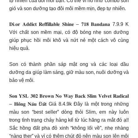
tự nhiên của đôi môi bạn. Có thể ví nó như combo son
gió và son dưỡng tạo đôi môi mềm mịn, đẹp tự nhiên.
𝐃𝐢.𝐨𝐫 𝐀𝐝𝐝𝐢𝐜𝐭 𝐑𝐞𝐟𝐟𝐢𝐥𝐥𝐚𝐛𝐥𝐞 𝐒𝐡𝐢𝐧𝐞 – 𝟕𝟏𝟖 𝐁𝐚𝐧𝐝𝐚𝐧𝐚 7.9.9 K
Với chất son mềm mại, có độ bóng nhẹ son dưỡng
giúp phục hồi môi khô và nứt nẻ một cách vô cùng
hiệu quả.
Son có thành phần sáp mật ong và các loại dầu
dưỡng da giúp làm sáng, giữ màu son, nuôi dưỡng và
bảo vệ môi.
𝐒𝐨𝐧 𝐘𝐒𝐋 𝟑𝟎𝟐 𝐁𝐫𝐨𝐰𝐧 𝐍𝐨 𝐖𝐚𝐲 𝐁𝐚𝐜𝐤 𝐒𝐥𝐢𝐦 𝐕𝐞𝐥𝐯𝐞𝐭 𝐑𝐚𝐝𝐢𝐜𝐚𝐥
– 𝐇𝐨̂̀𝐧𝐠 𝐍𝐚̂𝐮 Đ𝐚̂́𝐭 Giá 8.4.9k Đây là một trong những
màu son “best seller” dòng thỏi Slim, em này luôn
trong tình trạng cháy hàng kể từ lúc hãng ra mắt đó ạ!!
Sắc hồng đất pha đỏ xinh “không lối về”, nhẹ nhàng
“nàng ther” và vì có thêm chút đỏ nên màu son lên môi