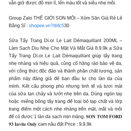
vẫn giữ được độ mịn lì, lên màu tốt và siêu nhẹ môi.
Group Zalo THẾ GIỚI SON MÔI – Xóm Săn Giá Rẻ Lẻ
Bằng Sỉ
: shopee.vn?itlifc5
30
Sữa Tẩy Trang Di.or Le Lait Démaquillant 200ML –
Làm Sạch Dịu Nhẹ Cho Mặt Và Mắt Giá 8.9.9k ạ Sữa
Tẩy Trang Di.or Le Lait Démaquillant giúp tẩy trang
nhẹ nhàng và hiệu quả, củng cố hàng rào bảo vệ da,
với công thức độc đáo và thành phần chất lượng, sản
phẩm này đáng giá để bạn đầu tư cho làn da của
mình. Kết cấu phong phú nhưng tinh tế và tươi mát
của sữa tan chảy và lướt nhẹ trên da. Dùng ngón tay
hoặc miếng bông tẩy trang để loại bỏ tạp chất và lớp
trang điểm một cách nhẹ nhàng trên mặt, mắt và môi
để có được 1 làn da sạch mịn màng. 𝐒𝐎𝐍 𝐓𝐎𝐌 𝐅𝐎𝐑𝐃
𝟗𝟑 𝐈𝐧𝐯𝐢𝐭𝐞 𝐎𝐧𝐥𝐲 cam nâu đất Price : 9.9.9k