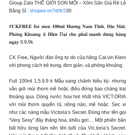
Group Zalo THẾ GIỚI SON MÔI – Xóm Săn Giá Rẻ Lẻ
Bằng Sỉ
: shopee.vn?itlifc5
30
#𝐂𝐊𝐅𝐑𝐄𝐄 𝐟𝐨𝐫 𝐦𝐞𝐧 𝟏𝟎𝟎𝐦𝐥 𝐇𝐮̛𝐨̛𝐧𝐠 𝐍𝐚𝐦 𝐓𝐢́𝐧𝐡, 𝐃𝐢̣𝐮 𝐌𝐚́𝐭,
𝐏𝐡𝐨́𝐧𝐠 𝐊𝐡𝐨𝐚́𝐧𝐠 & 𝐇𝐢𝐞̣̂𝐧 Đ𝐚̣𝐢 𝐜𝐡𝐨 𝐩𝐡𝐚́𝐢 𝐦𝐚̣𝐧𝐡 𝐝𝐮̀𝐧𝐠 𝐡𝐚̀𝐧𝐠
𝐧𝐠𝐚̀𝐲 9.9.9k
CK Free, Người đàn ông tự do của hãng Cal.vin Klein
với phong cách trẻ trung, đơn giản, và phóng khoáng.
Full 100ml 1.5.9.9 k Mẫu sang chảnh kiêu kỳ- nhưng
vẫn giữ mùi thơm mê hoặc điêu đứng bao chàng trai
thoáng qua. Dòng nước hoa hot nhất nhà VICT.ORIA
với mùi thơm quyến rũ, nồng nàn, mê hoặc. Sẹc xi
như các nàng mẫu Victoria’s Secret. Đúng như tên gọi
“Very Sexy” đầy thăng hoa, khêu gợi… Một phiên bản
bất hữu từng làm nên tên tuổi của Vic.toria’s Secret.