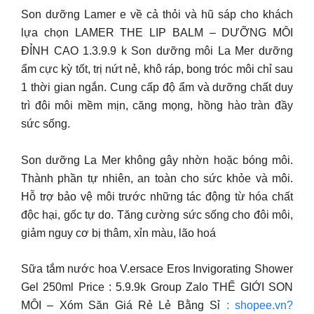
Son dưỡng Lamer e về cả thỏi và hũ sáp cho khách
lựa chọn LAMER THE LIP BALM – DƯỠNG MÔI
ĐỈNH CAO 1.3.9.9 k Son dưỡng môi La Mer dưỡng
ẩm cực kỳ tốt, trị nứt nẻ, khô ráp, bong tróc môi chỉ sau
1 thời gian ngắn. Cung cấp độ ẩm và dưỡng chất duy
trì đôi môi mềm mịn, căng mọng, hồng hào tràn đầy
sức sống.
Son dưỡng La Mer không gây nhờn hoặc bóng môi.
Thành phần tự nhiên, an toàn cho sức khỏe và môi.
Hỗ trợ bảo vệ môi trước những tác động từ hóa chất
độc hại, gốc tự do. Tăng cường sức sống cho đôi môi,
giảm nguy cơ bị thâm, xỉn màu, lão hoá
Sữa tắm nước hoa V.ersace Eros Invigorating Shower
Gel 250ml Price : 5.9.9k Group Zalo THẾ GIỚI SON
MÔI – Xóm Săn Giá Rẻ Lẻ Bằng Sỉ
: shopee.vn?