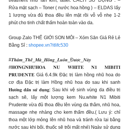
treatment như lăn kim, laser. CÁCH SỬ DỤNG : –
Rửa mặt sạch – Toner ( nước hoa hồng ) – ELDAS lấy
1 lượng vừa đủ thoa đều lên mặt rồi vỗ vỗ nhẹ 1-2
phút cho tinh chất thấm hoàn toàn vào da.
Group Zalo THẾ GIỚI SON MÔI – Xóm Săn Giá Rẻ Lẻ
Bằng Sỉ :
shopee.vn?itlifc530
#𝑻𝒉𝒂̂𝒎_𝑻𝒉𝒆̂́_𝑴𝒂̀_𝑯𝒐̂̀𝒏𝒈_𝑳𝒖𝒐̂𝒏_Đ𝒖̛𝒐̛̣𝒄_𝑵𝒂̀𝒚
#𝐇𝐎̂̀𝐍𝐆𝐍𝐇𝐔̃𝐇𝐎𝐀 𝐍𝐔 𝐖𝐇𝐈𝐓𝐄 𝐍𝟏 𝐌𝐈𝐁𝐈𝐓𝐈
𝐏𝐑𝐔𝐃𝐄𝐍𝐓𝐄 Giá 6.4.9k Đặc trị làm hồng nhũ hoa do
cơ địa Đặc trị làm Hồng nhũ hoa do sau khi sanh
𝐇𝐮̛𝐨̛́𝐧𝐠 𝐝𝐚̂̃𝐧 𝐬𝐮̛̉ 𝐝𝐮̣𝐧𝐠: Sau khi vệ sinh vùng da điều trị
sạch sẽ, lấy một lượng kem Nu.white N1 Mibiti
Prudente vừa đủ thoa đều lên vùng da thâm, nhũ hoa,
massage nhẹ nhàng cho kem thấm đều.( Lưu ý: chỉ
thoa một lớp mỏng lên nhũ hoa và tránh rửa lại bằng
nước sau khi bôi, thuốc sẽ trôi mất nhé) Ngày sử dụng