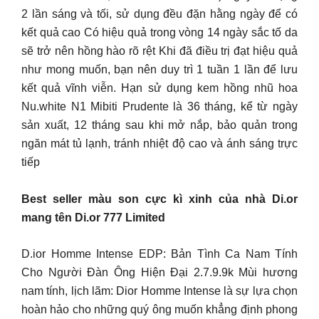
2 lần sáng và tối, sử dụng đều đặn hằng ngày để có
kết quả cao Có hiệu quả trong vòng 14 ngày sắc tố da
sẽ trở nên hồng hào rõ rệt Khi đã điều trị đạt hiệu quả
như mong muốn, bạn nên duy trì 1 tuần 1 lần để lưu
kết quả vĩnh viễn. Hạn sử dụng kem hồng nhũ hoa
Nu.white N1 Mibiti Prudente là 36 tháng, kể từ ngày
sản xuất, 12 tháng sau khi mở nắp, bảo quản trong
ngăn mát tủ lạnh, tránh nhiệt độ cao và ánh sáng trực
tiếp
Best seller màu son cực kì xinh của nhà Di.or
mang tên Di.or 777 Limited
D.ior Homme Intense EDP: Bản Tình Ca Nam Tính
Cho Người Đàn Ông Hiện Đại 2.7.9.9k Mùi hương
nam tính, lịch lãm: Dior Homme Intense là sự lựa chọn
hoàn hảo cho những quý ông muốn khẳng định phong