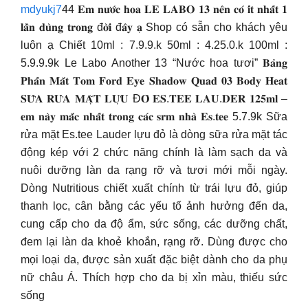
mdyukj7
44 𝐄𝐦 𝐧𝐮̛𝐨̛́𝐜 𝐡𝐨𝐚 𝐋𝐄 𝐋𝐀𝐁𝐎 𝟏𝟑 𝐧𝐞̂𝐧 𝐜𝐨́ 𝐢́𝐭 𝐧𝐡𝐚̂́𝐭 𝟏
𝐥𝐚̂̀𝐧 𝐝𝐮̀𝐧𝐠 𝐭𝐫𝐨𝐧𝐠 đ𝐨̛̀𝐢 đ𝐚̂𝐲 𝐚̣ Shop có sẵn cho khách yêu
luôn ạ Chiết 10ml : 7.9.9.k 50ml : 4.25.0.k 100ml :
5.9.9.9k Le Labo Another 13 “Nước hoa tươi” 𝐁𝐚̉𝐧𝐠
𝐏𝐡𝐚̂́𝐧 𝐌𝐚̆́𝐭 𝐓𝐨𝐦 𝐅𝐨𝐫𝐝 𝐄𝐲𝐞 𝐒𝐡𝐚𝐝𝐨𝐰 𝐐𝐮𝐚𝐝 𝟎𝟑 𝐁𝐨𝐝𝐲 𝐇𝐞𝐚𝐭
𝐒𝐔̛̃𝐀 𝐑𝐔̛̉𝐀 𝐌𝐀̣̆𝐓 𝐋𝐔̛̣𝐔 Đ𝐎̉ 𝐄𝐒.𝐓𝐄𝐄 𝐋𝐀𝐔.𝐃𝐄𝐑 𝟏𝟐𝟓𝐦𝐥 –
𝐞𝐦 𝐧𝐚̀𝐲 𝐦𝐚̆́𝐜 𝐧𝐡𝐚̂́𝐭 𝐭𝐫𝐨𝐧𝐠 𝐜𝐚́𝐜 𝐬𝐫𝐦 𝐧𝐡𝐚̀ 𝐄𝐬.𝐭𝐞𝐞 5.7.9k Sữa
rửa mặt Es.tee Lauder lựu đỏ là dòng sữa rửa mặt tác
động kép với 2 chức năng chính là làm sạch da và
nuôi dưỡng làn da rạng rỡ và tươi mới mỗi ngày.
Dòng Nutritious chiết xuất chính từ trái lựu đỏ, giúp
thanh lọc, cân bằng các yếu tố ảnh hưởng đến da,
cung cấp cho da độ ẩm, sức sống, các dưỡng chất,
đem lại làn da khoẻ khoắn, rạng rỡ. Dùng được cho
mọi loại da, được sản xuất đặc biệt dành cho da phụ
nữ châu Á. Thích hợp cho da bị xỉn màu, thiếu sức
sống