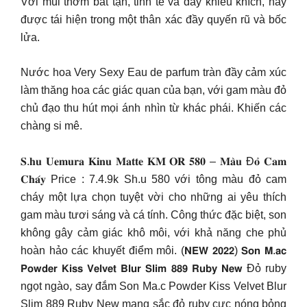
Với mùi thơm bất tận, tinh tế và đầy khiêu khích, nay
được tái hiện trong một thân xác đầy quyến rũ và bốc
lửa.
Nước hoa Very Sexy Eau de parfum tràn đầy cảm xúc
làm thăng hoa các giác quan của bạn, với gam màu đỏ
chủ đạo thu hút mọi ánh nhìn từ khác phái. Khiến các
chàng si mê.
𝐒.𝐡𝐮 𝐔𝐞𝐦𝐮𝐫𝐚 𝐊𝐢𝐧𝐮 𝐌𝐚𝐭𝐭𝐞 𝐊𝐌 𝐎𝐑 𝟓𝟖𝟎 – 𝐌𝐚̀𝐮 Đ𝐨̉ 𝐂𝐚𝐦
𝐂𝐡𝐚́𝐲 Price : 7.4.9k Sh.u 580 với tông màu đỏ cam
cháy một lựa chọn tuyệt vời cho những ai yêu thích
gam màu tươi sáng và cá tính. Công thức đặc biệt, son
không gây cảm giác khô môi, với khả năng che phủ
hoàn hảo các khuyết điểm môi. (𝗡𝗘𝗪 𝟮𝟬𝟮𝟮) 𝗦𝗼𝗻 𝗠.𝗮𝗰
𝗣𝗼𝘄𝗱𝗲𝗿 𝗞𝗶𝘀𝘀 𝗩𝗲𝗹𝘃𝗲𝘁 𝗕𝗹𝘂𝗿 𝗦𝗹𝗶𝗺 𝟴𝟴𝟵 𝗥𝘂𝗯𝘆 𝗡𝗲𝘄 Đỏ ruby
ngọt ngào, say đắm Son Ma.c Powder Kiss Velvet Blur
Slim 889 Ruby New mang sắc đỏ ruby cực nóng bỏng