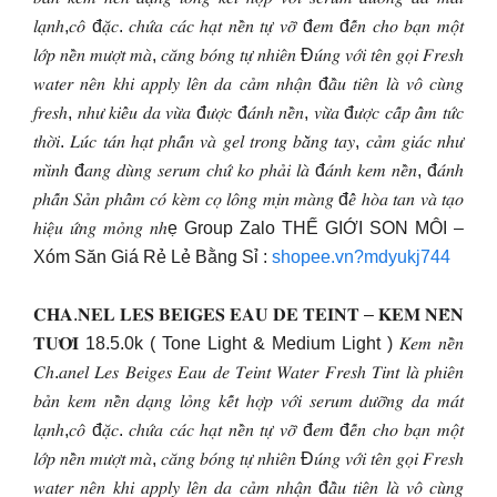
𝑙𝑎̣𝑛ℎ,𝑐𝑜̂ đ𝑎̣̆𝑐. 𝑐ℎ𝑢̛́𝑎 𝑐𝑎́𝑐 ℎ𝑎̣𝑡 𝑛𝑒̂̀𝑛 𝑡𝑢̛̣ 𝑣𝑜̛̃ đ𝑒𝑚 đ𝑒̂́𝑛 𝑐ℎ𝑜 𝑏𝑎̣𝑛 𝑚𝑜̣̂𝑡
𝑙𝑜̛́𝑝 𝑛𝑒̂̀𝑛 𝑚𝑢̛𝑜̛̣𝑡 𝑚𝑎̀, 𝑐𝑎̆𝑛𝑔 𝑏𝑜́𝑛𝑔 𝑡𝑢̛̣ 𝑛ℎ𝑖𝑒̂𝑛 Đ𝑢́𝑛𝑔 𝑣𝑜̛́𝑖 𝑡𝑒̂𝑛 𝑔𝑜̣𝑖 𝐹𝑟𝑒𝑠ℎ
𝑤𝑎𝑡𝑒𝑟 𝑛𝑒̂𝑛 𝑘ℎ𝑖 𝑎𝑝𝑝𝑙𝑦 𝑙𝑒̂𝑛 𝑑𝑎 𝑐𝑎̉𝑚 𝑛ℎ𝑎̣̂𝑛 đ𝑎̂̀𝑢 𝑡𝑖𝑒̂𝑛 𝑙𝑎̀ 𝑣𝑜̂ 𝑐𝑢̀𝑛𝑔
𝑓𝑟𝑒𝑠ℎ, 𝑛ℎ𝑢̛ 𝑘𝑖𝑒̂̉𝑢 𝑑𝑎 𝑣𝑢̛̀𝑎 đ𝑢̛𝑜̛̣𝑐 đ𝑎́𝑛ℎ 𝑛𝑒̂̀𝑛, 𝑣𝑢̛̀𝑎 đ𝑢̛𝑜̛̣𝑐 𝑐𝑎̂́𝑝 𝑎̂̉𝑚 𝑡𝑢̛́𝑐
𝑡ℎ𝑜̛̀𝑖. 𝐿𝑢́𝑐 𝑡𝑎́𝑛 ℎ𝑎̣𝑡 𝑝ℎ𝑎̂́𝑛 𝑣𝑎̀ 𝑔𝑒𝑙 𝑡𝑟𝑜𝑛𝑔 𝑏𝑎̆̀𝑛𝑔 𝑡𝑎𝑦, 𝑐𝑎̉𝑚 𝑔𝑖𝑎́𝑐 𝑛ℎ𝑢̛
𝑚𝑖̀𝑛ℎ đ𝑎𝑛𝑔 𝑑𝑢̀𝑛𝑔 𝑠𝑒𝑟𝑢𝑚 𝑐ℎ𝑢̛́ 𝑘𝑜 𝑝ℎ𝑎̉𝑖 𝑙𝑎̀ đ𝑎́𝑛ℎ 𝑘𝑒𝑚 𝑛𝑒̂̀𝑛, đ𝑎́𝑛ℎ
𝑝ℎ𝑎̂́𝑛 𝑆𝑎̉𝑛 𝑝ℎ𝑎̂̉𝑚 𝑐𝑜́ 𝑘𝑒̀𝑚 𝑐𝑜̣ 𝑙𝑜̂𝑛𝑔 𝑚𝑖̣𝑛 𝑚𝑎̀𝑛𝑔 đ𝑒̂̉ ℎ𝑜̀𝑎 𝑡𝑎𝑛 𝑣𝑎̀ 𝑡𝑎̣𝑜
ℎ𝑖𝑒̣̂𝑢 𝑢̛́𝑛𝑔 𝑚𝑜̉𝑛𝑔 𝑛ℎẹ Group Zalo THẾ GIỚI SON MÔI –
Xóm Săn Giá Rẻ Lẻ Bằng Sỉ :
shopee.vn?mdyukj744
𝐂𝐇𝐀.𝐍𝐄𝐋 𝐋𝐄𝐒 𝐁𝐄𝐈𝐆𝐄𝐒 𝐄𝐀𝐔 𝐃𝐄 𝐓𝐄𝐈𝐍𝐓 – 𝐊𝐄𝐌 𝐍𝐄̂̀𝐍
𝐓𝐔̛𝐎̛𝐈 18.5.0k ( Tone Light & Medium Light ) 𝐾𝑒𝑚 𝑛𝑒̂̀𝑛
𝐶ℎ.𝑎𝑛𝑒𝑙 𝐿𝑒𝑠 𝐵𝑒𝑖𝑔𝑒𝑠 𝐸𝑎𝑢 𝑑𝑒 𝑇𝑒𝑖𝑛𝑡 𝑊𝑎𝑡𝑒𝑟 𝐹𝑟𝑒𝑠ℎ 𝑇𝑖𝑛𝑡 𝑙𝑎̀ 𝑝ℎ𝑖𝑒̂𝑛
𝑏𝑎̉𝑛 𝑘𝑒𝑚 𝑛𝑒̂̀𝑛 𝑑𝑎̣𝑛𝑔 𝑙𝑜̉𝑛𝑔 𝑘𝑒̂́𝑡 ℎ𝑜̛̣𝑝 𝑣𝑜̛́𝑖 𝑠𝑒𝑟𝑢𝑚 𝑑𝑢̛𝑜̛̃𝑛𝑔 𝑑𝑎 𝑚𝑎́𝑡
𝑙𝑎̣𝑛ℎ,𝑐𝑜̂ đ𝑎̣̆𝑐. 𝑐ℎ𝑢̛́𝑎 𝑐𝑎́𝑐 ℎ𝑎̣𝑡 𝑛𝑒̂̀𝑛 𝑡𝑢̛̣ 𝑣𝑜̛̃ đ𝑒𝑚 đ𝑒̂́𝑛 𝑐ℎ𝑜 𝑏𝑎̣𝑛 𝑚𝑜̣̂𝑡
𝑙𝑜̛́𝑝 𝑛𝑒̂̀𝑛 𝑚𝑢̛𝑜̛̣𝑡 𝑚𝑎̀, 𝑐𝑎̆𝑛𝑔 𝑏𝑜́𝑛𝑔 𝑡𝑢̛̣ 𝑛ℎ𝑖𝑒̂𝑛 Đ𝑢́𝑛𝑔 𝑣𝑜̛́𝑖 𝑡𝑒̂𝑛 𝑔𝑜̣𝑖 𝐹𝑟𝑒𝑠ℎ
𝑤𝑎𝑡𝑒𝑟 𝑛𝑒̂𝑛 𝑘ℎ𝑖 𝑎𝑝𝑝𝑙𝑦 𝑙𝑒̂𝑛 𝑑𝑎 𝑐𝑎̉𝑚 𝑛ℎ𝑎̣̂𝑛 đ𝑎̂̀𝑢 𝑡𝑖𝑒̂𝑛 𝑙𝑎̀ 𝑣𝑜̂ 𝑐𝑢̀𝑛𝑔