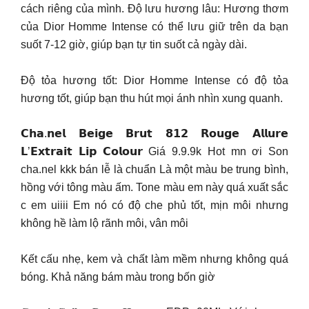
cách riêng của mình. Độ lưu hương lâu: Hương thơm
của Dior Homme Intense có thể lưu giữ trên da bạn
suốt 7-12 giờ, giúp bạn tự tin suốt cả ngày dài.
Độ tỏa hương tốt: Dior Homme Intense có độ tỏa
hương tốt, giúp bạn thu hút mọi ánh nhìn xung quanh.
𝗖𝗵𝗮.𝗻𝗲𝗹 𝗕𝗲𝗶𝗴𝗲 𝗕𝗿𝘂𝘁 𝟴𝟭𝟮 𝗥𝗼𝘂𝗴𝗲 𝗔𝗹𝗹𝘂𝗿𝗲
𝗟’𝗘𝘅𝘁𝗿𝗮𝗶𝘁 𝗟𝗶𝗽 𝗖𝗼𝗹𝗼𝘂𝗿 Giá 9.9.9k Hot mn ơi Son
cha.nel kkk bán lễ là chuẩn Là một màu be trung bình,
hồng với tông màu ấm. Tone màu em này quá xuất sắc
c em uiiii Em nó có độ che phủ tốt, mịn môi nhưng
không hề làm lộ rãnh môi, vân môi
Kết cấu nhẹ, kem và chất làm mềm nhưng không quá
bóng. Khả năng bám màu trong bốn giờ