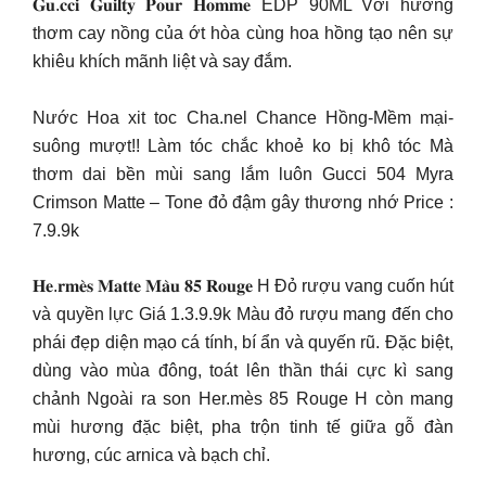
𝐆𝐮.𝐜𝐜𝐢 𝐆𝐮𝐢𝐥𝐭𝐲 𝐏𝐨𝐮𝐫 𝐇𝐨𝐦𝐦𝐞 EDP 90ML Với hương
thơm cay nồng của ớt hòa cùng hoa hồng tạo nên sự
khiêu khích mãnh liệt và say đắm.
Nước Hoa xit toc Cha.nel Chance Hồng-Mềm mại-
suông mượt!! Làm tóc chắc khoẻ ko bị khô tóc Mà
thơm dai bền mùi sang lắm luôn Gucci 504 Myra
Crimson Matte – Tone đỏ đậm gây thương nhớ Price :
7.9.9k
𝐇𝐞.𝐫𝐦𝐞̀𝐬 𝐌𝐚𝐭𝐭𝐞 𝐌𝐚̀𝐮 𝟖𝟓 𝐑𝐨𝐮𝐠𝐞 H Đỏ rượu vang cuốn hút
và quyền lực Giá 1.3.9.9k Màu đỏ rượu mang đến cho
phái đẹp diện mạo cá tính, bí ẩn và quyến rũ. Đặc biệt,
dùng vào mùa đông, toát lên thần thái cực kì sang
chảnh Ngoài ra son Her.mès 85 Rouge H còn mang
mùi hương đặc biệt, pha trộn tinh tế giữa gỗ đàn
hương, cúc arnica và bạch chỉ.