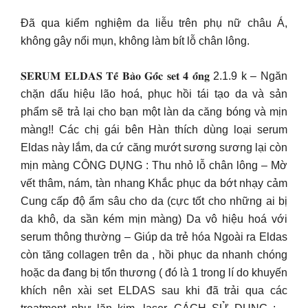
Đã qua kiểm nghiệm da liễu trên phụ nữ châu Á,
không gây nổi mụn, không làm bít lỗ chân lông.
𝐒𝐄𝐑𝐔𝐌 𝐄𝐋𝐃𝐀𝐒 𝐓𝐞̂́ 𝐁𝐚̀𝐨 𝐆𝐨̂́𝐜 𝐬𝐞𝐭 𝟒 𝐨̂́𝐧𝐠 2.1.9 k – Ngăn
chặn dấu hiệu lão hoá, phục hồi tái tạo da và sản
phẩm sẽ trả lại cho bạn một làn da căng bóng và mịn
màng!! Các chị gái bên Hàn thích dùng loại serum
Eldas này lắm, da cứ căng mướt sương sương lại còn
mịn màng CÔNG DỤNG : Thu nhỏ lỗ chân lông – Mờ
vết thâm, nám, tàn nhang Khắc phục da bớt nhạy cảm
Cung cấp độ ẩm sâu cho da (cực tốt cho những ai bị
da khô, da sần kém mịn màng) Da vô hiệu hoá với
serum thông thường – Giúp da trẻ hóa Ngoài ra Eldas
còn tăng collagen trên da , hồi phục da nhanh chóng
hoặc da đang bị tổn thương ( đó là 1 trong lí do khuyến
khích nên xài set ELDAS sau khi đã trải qua các