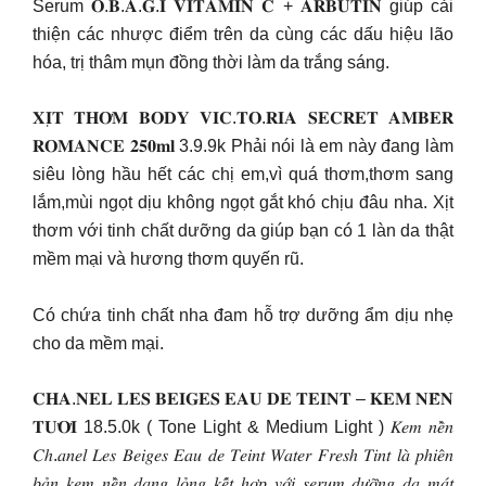
Serum 𝐎.𝐁.𝐀.𝐆.𝐈 𝐕𝐈𝐓𝐀𝐌𝐈𝐍 𝐂 + 𝐀𝐑𝐁𝐔𝐓𝐈𝐍 giúp cải
thiện các nhược điểm trên da cùng các dấu hiệu lão
hóa, trị thâm mụn đồng thời làm da trắng sáng.
𝐗𝐈̣𝐓 𝐓𝐇𝐎̛𝐌 𝐁𝐎𝐃𝐘 𝐕𝐈𝐂.𝐓𝐎.𝐑𝐈𝐀 𝐒𝐄𝐂𝐑𝐄𝐓 𝐀𝐌𝐁𝐄𝐑
𝐑𝐎𝐌𝐀𝐍𝐂𝐄 𝟐𝟓𝟎𝐦𝐥 3.9.9k Phải nói là em này đang làm
siêu lòng hầu hết các chị em,vì quá thơm,thơm sang
lắm,mùi ngọt dịu không ngọt gắt khó chịu đâu nha. Xịt
thơm với tinh chất dưỡng da giúp bạn có 1 làn da thật
mềm mại và hương thơm quyến rũ.
Có chứa tinh chất nha đam hỗ trợ dưỡng ẩm dịu nhẹ
cho da mềm mại.
𝐂𝐇𝐀.𝐍𝐄𝐋 𝐋𝐄𝐒 𝐁𝐄𝐈𝐆𝐄𝐒 𝐄𝐀𝐔 𝐃𝐄 𝐓𝐄𝐈𝐍𝐓 – 𝐊𝐄𝐌 𝐍𝐄̂̀𝐍
𝐓𝐔̛𝐎̛𝐈 18.5.0k ( Tone Light & Medium Light ) 𝐾𝑒𝑚 𝑛𝑒̂̀𝑛
𝐶ℎ.𝑎𝑛𝑒𝑙 𝐿𝑒𝑠 𝐵𝑒𝑖𝑔𝑒𝑠 𝐸𝑎𝑢 𝑑𝑒 𝑇𝑒𝑖𝑛𝑡 𝑊𝑎𝑡𝑒𝑟 𝐹𝑟𝑒𝑠ℎ 𝑇𝑖𝑛𝑡 𝑙𝑎̀ 𝑝ℎ𝑖𝑒̂𝑛
𝑏𝑎̉𝑛 𝑘𝑒𝑚 𝑛𝑒̂̀𝑛 𝑑𝑎̣𝑛𝑔 𝑙𝑜̉𝑛𝑔 𝑘𝑒̂́𝑡 ℎ𝑜̛̣𝑝 𝑣𝑜̛́𝑖 𝑠𝑒𝑟𝑢𝑚 𝑑𝑢̛𝑜̛̃𝑛𝑔 𝑑𝑎 𝑚𝑎́𝑡