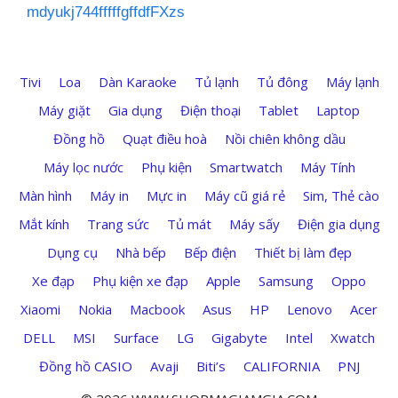
mdyukj744fffffgffdfFXzs
Tivi
Loa
Dàn Karaoke
Tủ lạnh
Tủ đông
Máy lạnh
Máy giặt
Gia dụng
Điện thoại
Tablet
Laptop
Đồng hồ
Quạt điều hoà
Nồi chiên không dầu
Máy lọc nước
Phụ kiện
Smartwatch
Máy Tính
Màn hình
Máy in
Mực in
Máy cũ giá rẻ
Sim, Thẻ cào
Mắt kính
Trang sức
Tủ mát
Máy sấy
Điện gia dụng
Dụng cụ
Nhà bếp
Bếp điện
Thiết bị làm đẹp
Xe đạp
Phụ kiện xe đạp
Apple
Samsung
Oppo
Xiaomi
Nokia
Macbook
Asus
HP
Lenovo
Acer
DELL
MSI
Surface
LG
Gigabyte
Intel
Xwatch
Đồng hồ CASIO
Avaji
Biti’s
CALIFORNIA
PNJ