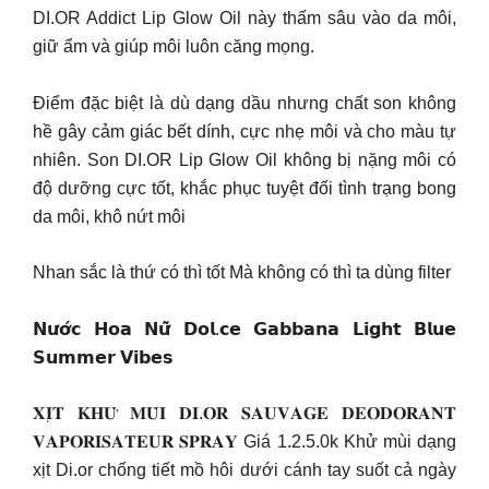
DI.OR Addict Lip Glow Oil này thấm sâu vào da môi,
giữ ẩm và giúp môi luôn căng mọng.
Điểm đặc biệt là dù dạng dầu nhưng chất son không
hề gây cảm giác bết dính, cực nhẹ môi và cho màu tự
nhiên. Son DI.OR Lip Glow Oil không bị nặng môi có
độ dưỡng cực tốt, khắc phục tuyệt đối tình trạng bong
da môi, khô nứt môi
Nhan sắc là thứ có thì tốt Mà không có thì ta dùng filter
𝗡𝘂̛𝗼̛́𝗰 𝗛𝗼𝗮 𝗡𝘂̛̃ 𝗗𝗼𝗹.𝗰𝗲 𝗚𝗮𝗯𝗯𝗮𝗻𝗮 𝗟𝗶𝗴𝗵𝘁 𝗕𝗹𝘂𝗲
𝗦𝘂𝗺𝗺𝗲𝗿 𝗩𝗶𝗯𝗲𝘀
𝐗𝐈̣𝐓 𝐊𝐇𝐔̛̉ 𝐌𝐔̀𝐈 𝐃𝐈.𝐎𝐑 𝐒𝐀𝐔𝐕𝐀𝐆𝐄 𝐃𝐄𝐎𝐃𝐎𝐑𝐀𝐍𝐓
𝐕𝐀𝐏𝐎𝐑𝐈𝐒𝐀𝐓𝐄𝐔𝐑 𝐒𝐏𝐑𝐀𝐘 Giá 1.2.5.0k Khử mùi dạng
xịt Di.or chống tiết mồ hôi dưới cánh tay suốt cả ngày