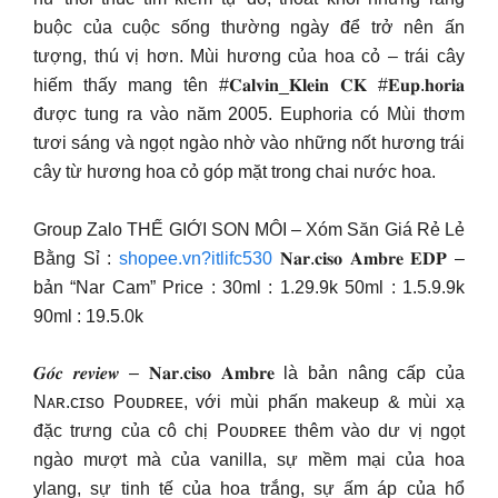
buộc của cuộc sống thường ngày để trở nên ấn
tượng, thú vị hơn. Mùi hương của hoa cỏ – trái cây
hiếm thấy mang tên #𝐂𝐚𝐥𝐯𝐢𝐧_𝐊𝐥𝐞𝐢𝐧 𝐂𝐊 #𝐄𝐮𝐩.𝐡𝐨𝐫𝐢𝐚
được tung ra vào năm 2005. Euphoria có Mùi thơm
tươi sáng và ngọt ngào nhờ vào những nốt hương trái
cây từ hương hoa cỏ góp mặt trong chai nước hoa.
Group Zalo THẾ GIỚI SON MÔI – Xóm Săn Giá Rẻ Lẻ
Bằng Sỉ :
shopee.vn?itlifc530
𝐍𝐚𝐫.𝐜𝐢𝐬𝐨 𝐀𝐦𝐛𝐫𝐞 𝐄𝐃𝐏 –
bản “Nar Cam” Price : 30ml : 1.29.9k 50ml : 1.5.9.9k
90ml : 19.5.0k
𝑮𝒐́𝒄 𝒓𝒆𝒗𝒊𝒆𝒘 – 𝐍𝐚𝐫.𝐜𝐢𝐬𝐨 𝐀𝐦𝐛𝐫𝐞 là bản nâng cấp của
Nᴀʀ.ᴄɪsᴏ Pᴏᴜᴅʀᴇᴇ, với mùi phấn makeup & mùi xạ
đặc trưng của cô chị Pᴏᴜᴅʀᴇᴇ thêm vào dư vị ngọt
ngào mượt mà của vanilla, sự mềm mại của hoa
ylang, sự tinh tế của hoa trắng, sự ấm áp của hổ