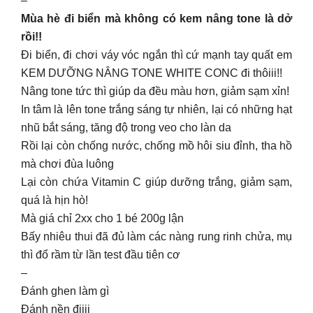
–
Mùa hè đi biển mà không có kem nâng tone là dở
rồi!!
Đi biển, đi chơi váy vóc ngắn thì cứ mạnh tay quất em
KEM DƯỠNG NÂNG TONE WHITE CONC đi thôiii!!
Nâng tone tức thì giúp da đều màu hơn, giảm sạm xỉn!
In tâm là lên tone trắng sáng tự nhiên, lại có những hạt
nhũ bắt sáng, tăng độ trong veo cho làn da
Rồi lại còn chống nước, chống mồ hôi siu đỉnh, tha hồ
mà chơi đùa luông
Lại còn chứa Vitamin C giúp dưỡng trắng, giảm sạm,
quá là hịn hò!
Mà giá chỉ 2xx cho 1 bé 200g lận
Bấy nhiêu thui đã đủ làm các nàng rung rinh chửa, mụ
thì đổ rầm từ lần test đầu tiên cơ
–
Đánh ghen làm gì
Đánh nền điiii