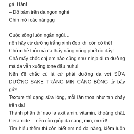
gái Hàn!
– Độ bám trên da ngon nghẻ!
Chin mời các nànggg
Cuộc sống luôn ngắn ngủi…
nên hãy cứ dưỡng trắng xinh đẹp khi còn có thể!
Chớm hè thôi mà đã thấy nắng nóng phết rồi đấy!
Chả mấy chốc chị em nào cũng như ninja đi ra đường
mà da vẫn xuống tone đâu huhu!
Nên để chắc cú là cứ phải dưỡng da với SỮA
DƯỠNG SAKE TRẮNG MỊN CĂNG BÓNG từ bây
giờ!
Texture thì dạng sữa lỏng, mỗi lần thoa như tan chảy
trên da!
Thành phần thì nào là axit amin, vitamin, khoáng chất,
Ceramide… nên còn giúp da căng, mịn, mướt!
Tìm hiểu thêm thì còn biết em nó đa năng, kiêm luôn