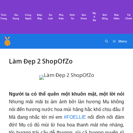
Chuyển
đến
Mẹ
Thời
Gia
Công
Điện
Du
Phụ
Dịch
Sức
Đời
Bảo
Tài
nội
&
Trang
Dụng
Nghệ
Máy
Lịch
Kiện
Vụ
Khỏe
Sống
Hiểm
Chính
Bé
dung
Menu
Làm Đẹp 2 ShopOfZo
Người ta có thể quên một khuôn mặt, một lời nói
Nhưng mãi mãi bị ám ảnh bởi làn hương Mụ không
nói đến hương nước hoa mùi hăng hắc khó chịu đâu í!
Mà đang nhắc tới mí em
#FOELLIE
nổi đình nổi đám
đới! Mụ có đủ mùi từ hoa hoa thanh mát nhẹ nhàng,
tới hương trái cây dễ thương, rùi cả hương quyến rũ