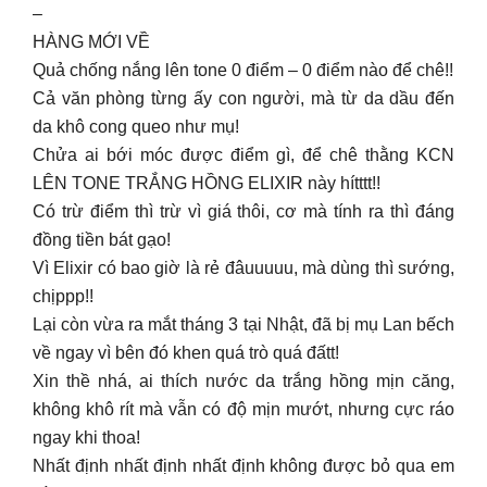
–
HÀNG MỚI VỀ
Quả chống nắng lên tone 0 điểm – 0 điểm nào để chê!!
Cả văn phòng từng ấy con người, mà từ da dầu đến
da khô cong queo như mụ!
Chửa ai bới móc được điểm gì, để chê thằng KCN
LÊN TONE TRẮNG HỒNG ELIXIR này hítttt!!
Có trừ điểm thì trừ vì giá thôi, cơ mà tính ra thì đáng
đồng tiền bát gạo!
Vì Elixir có bao giờ là rẻ đâuuuuu, mà dùng thì sướng,
chịppp!!
Lại còn vừa ra mắt tháng 3 tại Nhật, đã bị mụ Lan bếch
về ngay vì bên đó khen quá trò quá đấtt!
Xin thề nhá, ai thích nước da trắng hồng mịn căng,
không khô rít mà vẫn có độ mịn mướt, nhưng cực ráo
ngay khi thoa!
Nhất định nhất định nhất định không được bỏ qua em