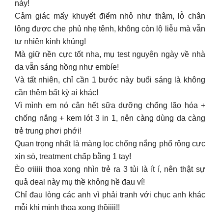
này!
Cảm giác mấy khuyết điểm nhỏ như thâm, lỗ chân
lông được che phủ nhẹ tênh, không còn lộ liễu mà vẫn
tự nhiên kinh khủng!
Mà giữ nền cực tốt nha, mụ test nguyên ngày về nhà
da vẫn sáng hồng như embíe!
Và tất nhiên, chỉ cần 1 bước này buổi sáng là không
cần thêm bất kỳ ai khác!
Vì mình em nó cân hết sữa dưỡng chống lão hóa +
chống nắng + kem lót 3 in 1, nên càng dùng da càng
trẻ trung phơi phới!
Quan trọng nhất là màng lọc chống nắng phổ rộng cực
xịn sò, treatment chấp bằng 1 tay!
Èo ơiiiii thoa xong nhìn trẻ ra 3 tủi là ít í, nên thật sự
quả deal này mụ thề không hề đau ví!
Chỉ đau lòng các anh vì phải tranh với chục anh khác
mỗi khi mình thoa xong thồiiii!!