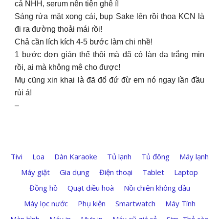
cả NHH, serum nên tiện ghê í!
Sáng rửa mặt xong cái, bụp Sake lên rồi thoa KCN là
đi ra đường thoải mái rồi!
Chả cần lích kích 4-5 bước làm chi nhề!
1 bước đơn giản thế thôi mà đã có làn da trắng mịn
rồi, ai mà không mê cho được!
Mụ cũng xin khai là đã đổ đứ đừ em nó ngay lần đầu
rùi á!
–
Tivi
Loa
Dàn Karaoke
Tủ lạnh
Tủ đông
Máy lạnh
Máy giặt
Gia dụng
Điện thoại
Tablet
Laptop
Đồng hồ
Quạt điều hoà
Nồi chiên không dầu
Máy lọc nước
Phụ kiện
Smartwatch
Máy Tính
Màn hình
Máy in
Mực in
Máy cũ giá rẻ
Sim, Thẻ cào