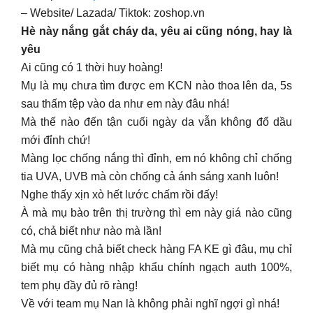
– Website/ Lazada/ Tiktok: zoshop.vn
Hè này nắng gắt cháy da, yêu ai cũng nóng, hay là
yêu
Ai cũng có 1 thời huy hoàng!
Mụ là mụ chưa tìm được em KCN nào thoa lên da, 5s
sau thấm tệp vào da như em này đâu nhá!
Mà thế nào đến tận cuối ngày da vẫn không đổ dầu
mới đỉnh chứ!
Màng lọc chống nắng thì đỉnh, em nó không chỉ chống
tia UVA, UVB mà còn chống cả ánh sáng xanh luôn!
Nghe thấy xịn xò hết lước chấm rồi đấy!
À mà mụ bào trên thị trường thì em này giá nào cũng
có, chả biết như nào mà lần!
Mà mụ cũng chả biết check hàng FA KE gì đâu, mụ chỉ
biết mụ có hàng nhập khẩu chính ngạch auth 100%,
tem phụ đầy đủ rõ ràng!
Về với team mụ Nan là không phải nghĩ ngợi gì nhá!