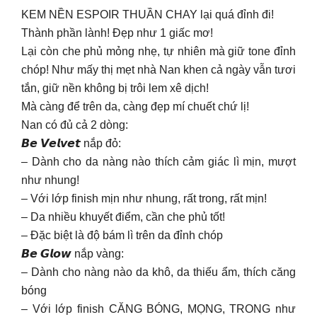
KEM NỀN ESPOIR THUẦN CHAY lại quá đỉnh đi!
Thành phần lành! Đẹp như 1 giấc mơ!
Lại còn che phủ mỏng nhẹ, tự nhiên mà giữ tone đỉnh
chóp! Như mấy thị mẹt nhà Nan khen cả ngày vẫn tươi
tắn, giữ nền không bị trôi lem xê dịch!
Mà càng để trên da, càng đẹp mí chuết chứ lị!
Nan có đủ cả 2 dòng:
𝘽𝙚 𝙑𝙚𝙡𝙫𝙚𝙩 nắp đỏ:
– Dành cho da nàng nào thích cảm giác lì mịn, mượt
như nhung!
– Với lớp finish mịn như nhung, rất trong, rất mịn!
– Da nhiều khuyết điểm, cần che phủ tốt!
– Đặc biệt là độ bám lì trên da đỉnh chóp
𝘽𝙚 𝙂𝙡𝙤𝙬 nắp vàng:
– Dành cho nàng nào da khô, da thiếu ẩm, thích căng
bóng
– Với lớp finish CĂNG BÓNG, MỌNG, TRONG như