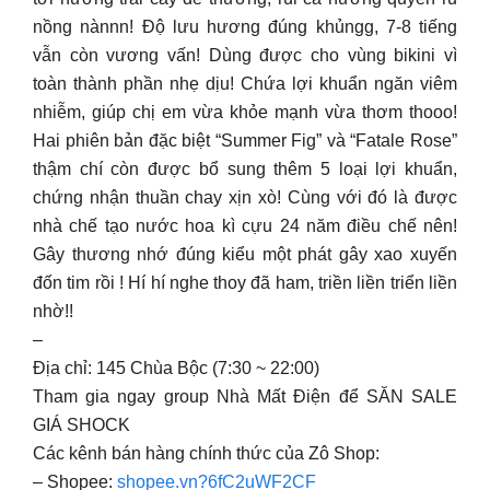
nồng nànnn! Độ lưu hương đúng khủngg, 7-8 tiếng
vẫn còn vương vấn! Dùng được cho vùng bikini vì
toàn thành phần nhẹ dịu! Chứa lợi khuẩn ngăn viêm
nhiễm, giúp chị em vừa khỏe mạnh vừa thơm thooo!
Hai phiên bản đặc biệt “Summer Fig” và “Fatale Rose”
thậm chí còn được bổ sung thêm 5 loại lợi khuẩn,
chứng nhận thuần chay xịn xò! Cùng với đó là được
nhà chế tạo nước hoa kì cựu 24 năm điều chế nên!
Gây thương nhớ đúng kiểu một phát gây xao xuyến
đốn tim rồi ! Hí hí nghe thoy đã ham, triền liền triển liền
nhờ!!
–
Địa chỉ: 145 Chùa Bộc (7:30 ~ 22:00)
Tham gia ngay group Nhà Mất Điện để SĂN SALE
GIÁ SHOCK
Các kênh bán hàng chính thức của Zô Shop:
– Shopee:
shopee.vn?6fC2uWF2CF