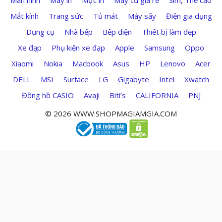
Mắt kính
Trang sức
Tủ mát
Máy sấy
Điện gia dụng
Dụng cụ
Nhà bếp
Bếp điện
Thiết bị làm đẹp
Xe đạp
Phụ kiện xe đạp
Apple
Samsung
Oppo
Xiaomi
Nokia
Macbook
Asus
HP
Lenovo
Acer
DELL
MSI
Surface
LG
Gigabyte
Intel
Xwatch
Đồng hồ CASIO
Avaji
Biti’s
CALIFORNIA
PNJ
© 2026 WWW.SHOPMAGIAMGIA.COM