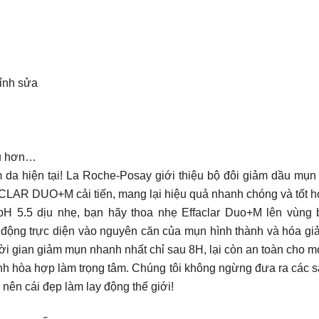
hỉnh sửa
ầu hơn…
chăm da hiện tại! La Roche-Posay giới thiệu bộ đôi giảm dầ
AR DUO+M cải tiến, mang lại hiệu quả nhanh chóng và tốt h
 pH 5.5 dịu nhẹ, bạn hãy thoa nhẹ Effaclar Duo+M lên vùng
động trực diện vào nguyên căn của mụn hình thành và hóa giả
 gian giảm mụn nhanh nhất chỉ sau 8H, lại còn an toàn cho mọi
tính hòa hợp làm trọng tâm. Chúng tôi không ngừng đưa ra các
 nên cái đẹp làm lay động thế giới!