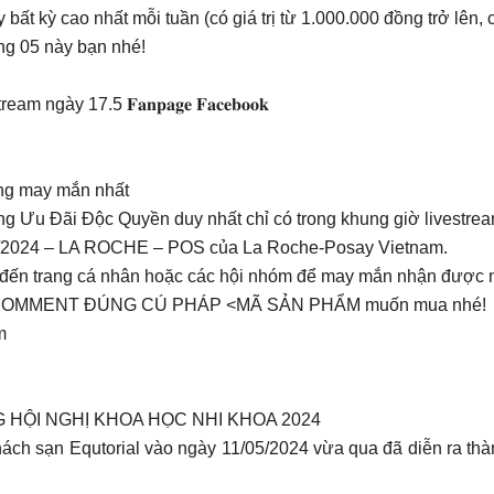
t kỳ cao nhất mỗi tuần (có giá trị từ 1.000.000 đồng trở lên,
ng 05 này bạn nhé!
ại Livestream ngày 17.5 𝐅𝐚𝐧𝐩𝐚𝐠𝐞 𝐅𝐚𝐜𝐞𝐛𝐨𝐨𝐤
ng may mắn nhất
g Ưu Đãi Độc Quyền duy nhất chỉ có trong khung giờ livestre
/2024 – LA ROCHE – POS của La Roche-Posay Vietnam.
eam đến trang cá nhân hoặc các hội nhóm để may mắn nhận được
COMMENT ĐÚNG CÚ PHÁP <MÃ SẢN PHẨM muốn mua nhé!
m
HỘI NGHỊ KHOA HỌC NHI KHOA 2024
ách sạn Equtorial vào ngày 11/05/2024 vừa qua đã diễn ra thà