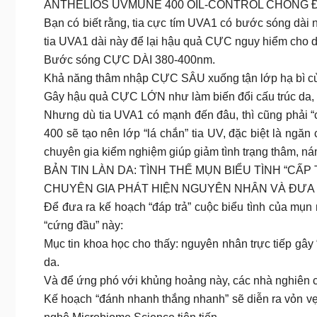
ANTHELIOS UVMUNE 400 OIL-CONTROL CHỐNG 
Bạn có biết rằng, tia cực tím UVA1 có bước sóng dài 
tia UVA1 dài này để lại hậu quả CỰC nguy hiểm cho d
Bước sóng CỰC DÀI 380-400nm.
Khả năng thâm nhập CỰC SÂU xuống tận lớp hạ bì củ
Gây hậu quả CỰC LỚN như làm biến đổi cấu trúc da, 
Nhưng dù tia UVA1 có mạnh đến đâu, thì cũng phải 
400 sẽ tạo nên lớp “lá chắn” tia UV, đặc biệt là n
chuyên gia kiểm nghiệm giúp giảm tình trạng thâm, ná
BẢN TIN LÀN DA: TÌNH THẾ MỤN BIỂU TÌNH “CẤP 
CHUYÊN GIA PHÁT HIỆN NGUYÊN NHÂN VÀ ĐƯA 
Để đưa ra kế hoạch “đáp trả” cuộc biểu tình của mụn
“cứng đầu” này:
Mục tin khoa học cho thấy: nguyên nhân trực tiếp gây 
da.
Và để ứng phó với khủng hoảng này, các nhà nghiên c
Kế hoạch “đánh nhanh thắng nhanh” sẽ diễn ra vỏn vẹ