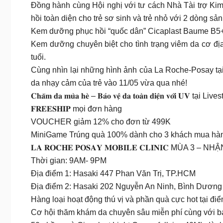
Đồng hành cùng Hội nghị với tư cách Nhà Tài trợ K
hồi toàn diện cho trẻ sơ sinh và trẻ nhỏ với 2 dòng s
Kem dưỡng phục hồi “quốc dân” Cicaplast Baume B5+ –
Kem dưỡng chuyên biệt cho tình trạng viêm da cơ đị
tuổi.
Cùng nhìn lại những hình ảnh của La Roche-Posay tại
da nhạy cảm của trẻ vào 11/05 vừa qua nhé!
𝐂𝐡𝐚̆𝐦 𝐝𝐚 𝐦𝐮̀𝐚 𝐡𝐞̀ – 𝐁𝐚̉𝐨 𝐯𝐞̣̂ 𝐝𝐚 𝐭𝐨𝐚̀𝐧 𝐝𝐢𝐞̣̂𝐧 𝐯𝐨̛́𝐢 𝐔𝐕 t
𝐅𝐑𝐄𝐄𝐒𝐇𝐈𝐏 mọi đơn hàng
VOUCHER giảm 12% cho đơn từ 499K
MiniGame Trúng quà 100% dành cho 3 khách mua hà
𝐋𝐀 𝐑𝐎𝐂𝐇𝐄 𝐏𝐎𝐒𝐀𝐘 𝐌𝐎𝐁𝐈𝐋𝐄 𝐂𝐋𝐈𝐍𝐈
Thời gian: 9AM- 9PM
Địa điểm 1: Hasaki 447 Phan Văn Trị, TP.HCM
Địa điểm 2: Hasaki 202 Nguyễn An Ninh, Bình Dương
Hàng loại hoạt động thú vị và phần quà cực hot tại đ
Cơ hội thăm khám da chuyên sâu miễn phí cùng với bác