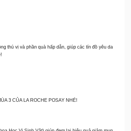
g thú vị và phần quà hấp dẫn, giúp các tín đồ yêu da
!
𝐈𝐂 MÙA 3 CỦA LA ROCHE POSAY NHÉ!
oa Học Vi Sinh Vật) giúp đem lại hiệu quả giảm mụn