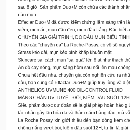
sau 8 giờ. Sản phẩm Duo+M còn chứa các thành phần g
dầu mụn.
Effaclar Duo+M đã được kiểm chứng lâm sàng trên là
viêm, mụn ẩn, mụn đầu đen, mụn đầu trắng. Đặc biệt a
CHUYÊN GIA GIẢI TRÌNH, DO ĐÂU MỤN BIỂU TÌNH
Theo các “chuyên da” La Roche-Posay, có vô số nguyên
Stress kéo dài, mụn kéo binh khắp khuôn mặt
Skincare sai cách, mụn “sai quả” lên ồ ạt như thách th
Ăn đồ cay nóng, mụn sáng hôm sau nổi lên mau chón
Chưa hết đâu nha, chuyên gia còn nghiên cứu ra nhữn
đâu, bạn cũng có Effaclar Duo+M giúp truy lùng và diệ
ANTHELIOS UVMUNE 400 OIL-CONTROL FLUID
MÀNG CHẮN UV TUYỆT ĐỐI, KIỀM DẦU SUỐT 12H
Siêu phẩm được dự đoán sẽ là giải pháp hoàn hảo giú
tác nhân gây lão hóa da và thâm nám hàng đầu, mà vẫn 
La Roche Posay xin giới thiệu đến bạn dòng kem c
chống nắng vượt trội, kiềm dầu suốt 12H, tự tin là gi