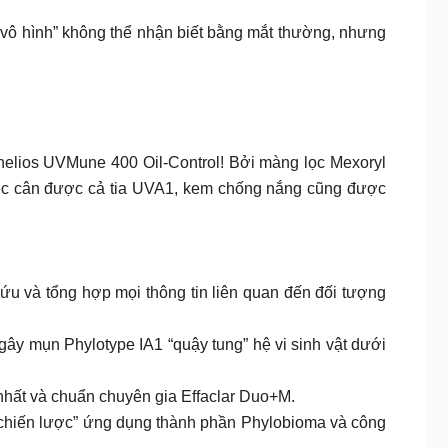
 “vô hình” không thể nhận biết bằng mắt thường, nhưng
elios UVMune 400 Oil-Control! Bởi màng lọc Mexoryl
việc cân được cả tia UVA1, kem chống nắng cũng được
ứu và tổng hợp mọi thông tin liên quan đến đối tượng
 gây mụn Phylotype IA1 “quậy tung” hệ vi sinh vật dưới
nhất và chuẩn chuyên gia Effaclar Duo+M.
 “chiến lược” ứng dụng thành phần Phylobioma và công