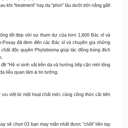
u khi “treatment” hay da “phơi” lâu dưới trời nắng gắt!
ông tốt đẹp với sự tham dự của hơn 1,600 Bác sĩ và
he-Posay đã đem đến các Bác sĩ và chuyên gia những
t chất độc quyền Phylobioma giúp tác động trúng đích
n.
ề “Hệ vi sinh vật trên da và hướng tiếp cận mới tỏng
a liễu quan tâm & tin tưởng.
 việt từ một hoạt chất mới, cùng công thức cải tiến
y sẽ chọn 03 bạn may mắn nhất được “chốt” liền tay