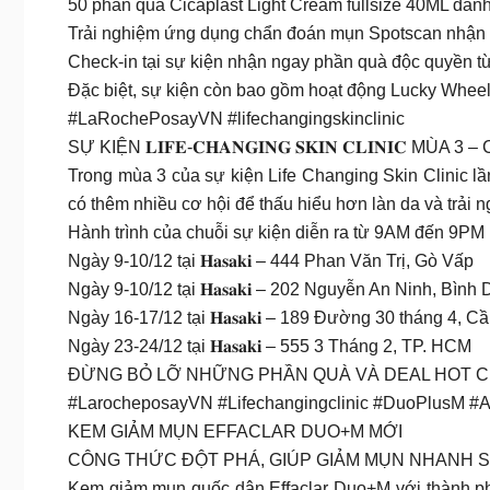
50 phần quà Cicaplast Light Cream fullsize 40ML dành 
Trải nghiệm ứng dụng chẩn đoán mụn Spotscan nhận n
Check-in tại sự kiện nhận ngay phần quà độc quyền t
Đặc biệt, sự kiện còn bao gồm hoạt động Lucky Wheel v
#LaRochePosayVN #lifechangingskinclinic
SỰ KIỆN 𝐋𝐈𝐅𝐄-𝐂𝐇𝐀𝐍𝐆𝐈𝐍𝐆 𝐒𝐊𝐈𝐍 𝐂𝐋𝐈𝐍𝐈
Trong mùa 3 của sự kiện Life Changing Skin Clinic l
có thêm nhiều cơ hội để thấu hiểu hơn làn da và trả
Hành trình của chuỗi sự kiện diễn ra từ 9AM đến 9PM
Ngày 9-10/12 tại 𝐇𝐚𝐬𝐚𝐤𝐢 – 444 Phan Văn Trị, Gò Vấp
Ngày 9-10/12 tại 𝐇𝐚𝐬𝐚𝐤𝐢 – 202 Nguyễn An Ninh, Bìn
Ngày 16-17/12 tại 𝐇𝐚𝐬𝐚𝐤𝐢 – 189 Đường 30 tháng 4, 
Ngày 23-24/12 tại 𝐇𝐚𝐬𝐚𝐤𝐢 – 555 3 Tháng 2, TP. HCM
ĐỪNG BỎ LỠ NHỮNG PHẦN QUÀ VÀ DEAL HOT CỰC HẤP DẪ
#LarocheposayVN #Lifechangingclinic #DuoPlusM 
KEM GIẢM MỤN EFFACLAR DUO+M MỚI
CÔNG THỨC ĐỘT PHÁ, GIÚP GIẢM MỤN NHANH S
Kem giảm mụn quốc dân Effaclar Duo+M với thành ph