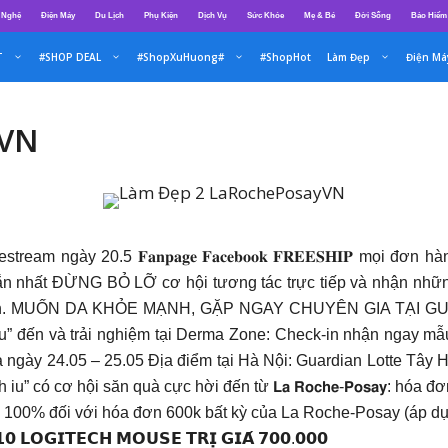
 Nghệ
Điện Máy
Du Lịch
Phụ Kiện
Dịch Vụ
Sức Khỏe
Mẹ & Bé
Đời Sống
Bảo Hiểm
T
#SHOP DEAL
#ShopXuHuong#
#ShopHot
Làm Đẹp
Điện Má
yVN
̣̂𝐧 𝐯𝐨̛́𝐢 𝐔𝐕 tại Livestream ngày 20.5 𝐅𝐚𝐧𝐩𝐚𝐠𝐞 𝐅𝐚𝐜𝐞𝐛𝐨𝐨𝐤 𝐅
 nhất ĐỪNG BỎ LỠ cơ hội tương tác trực tiếp và nhận những
ng bạn. MUỐN DA KHỎE MẠNH, GẶP NGAY CHUYÊN GIA TẠI GU
 mời “khách iu” đến và trải nghiệm tại Derma Zone: Check-in nhận ng
và ngày 24.05 – 25.05 Địa điểm tại Hà Nội: Guardian Lotte Tây
 có cơ hội săn quà cực hời đến từ 𝗟𝗮 𝗥𝗼𝗰𝗵𝗲-𝗣𝗼𝘀𝗮𝘆: hóa
00% đối với hóa đơn 600k bất kỳ của La Roche-Posay (áp dụ
𝗜𝗧𝗘𝗖𝗛 𝗠𝗢𝗨𝗦𝗘 𝗧𝗥𝗜̣ 𝗚𝗜𝗔́ 𝟳𝟬𝟬.𝟬𝟬𝟬