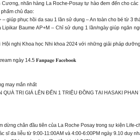
im Cương, nhãn hàng La Roche-Posay tự hào đem đến cho các B
ản phẩm chủ đạo:
 giúp phục hồi da sau 1 lần sử dụng – An toàn cho bé từ 3 thá
a Lipikar Baume AP+M – Chỉ sử dụng 1 lần/ngày giúp ngăn ngừa
 Hội nghị Khoa học Nhi khoa 2024 với những giải pháp dưỡng 
ại Livestream ngày 14.5 𝐅𝐚𝐧𝐩𝐚𝐠𝐞 𝐅𝐚𝐜𝐞𝐛𝐨𝐨𝐤
ng may mắn nhất
𝐂 MÙA 3 – NHẬN QUÀ TRỊ GIÁ LÊN ĐẾN 1 TRIỆU ĐỒNG TẠI HASAK
iểm dừng chân đầu tiên của La Roche Posay trong sự kiện Life-c
 sĩ da liễu từ 9:00-11:00AM và 4:00-6:00PM ngày 9.10 duy nhấ