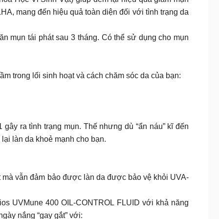
A, mang đến hiệu quả toàn diện đối với tình trạng da
ăn mụn tái phát sau 3 tháng. Có thể sử dụng cho mụn
ầm trong lối sinh hoạt và cách chăm sóc da của bạn:
 gây ra tình trạng mụn. Thế nhưng dù “ẩn náu” kĩ đến
 lại làn da khoẻ mạnh cho bạn.
gắt mà vẫn đảm bảo được làn da được bảo vệ khỏi UVA-
thelios UVMune 400 OIL-CONTROL FLUID với khả năng
ngày nắng “gay gắt” với: