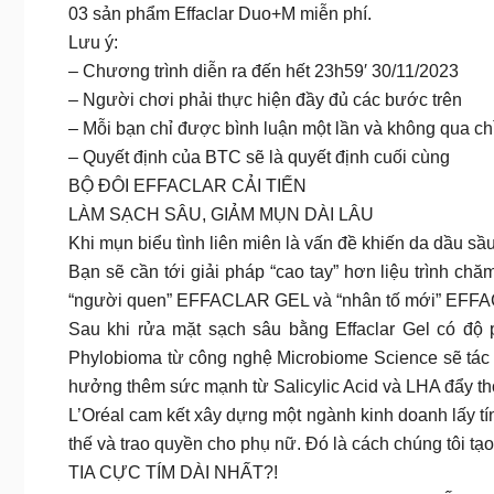
03 sản phẩm Effaclar Duo+M miễn phí.
Lưu ý:
– Chương trình diễn ra đến hết 23h59′ 30/11/2023
– Người chơi phải thực hiện đầy đủ các bước trên
– Mỗi bạn chỉ được bình luận một lần và không qua c
– Quyết định của BTC sẽ là quyết định cuối cùng
BỘ ĐÔI EFFACLAR CẢI TIẾN
LÀM SẠCH SÂU, GIẢM MỤN DÀI LÂU
Khi mụn biểu tình liên miên là vấn đề khiến da dầu s
Bạn sẽ cần tới giải pháp “cao tay” hơn liệu trình 
“người quen” EFFACLAR GEL và “nhân tố mới” EFFACL
Sau khi rửa mặt sạch sâu bằng Effaclar Gel có độ
Phylobioma từ công nghệ Microbiome Science sẽ tác 
hưởng thêm sức mạnh từ Salicylic Acid và LHA đẩy thời
L’Oréal cam kết xây dựng một ngành kinh doanh lấy 
thế và trao quyền cho phụ nữ. Đó là cách chúng tôi tạo
TIA CỰC TÍM DÀI NHẤT?!