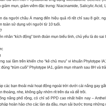
iảm mụn, giảm viêm đặc trưng: Niacinamide, Salicylic Acid, LH
n da người châu Á mang đến hiệu quả rõ rệt chỉ sau 8 giờ, ng
n toàn sử dụng với người từ 10 tuổi.
?
 nhân “kích động” binh đoàn mụn biểu tình, chủ yếu là do sai l
ức
g
g sai lầm trên khiến cho “kẻ chủ mưu” vi khuẩn Phylotype IA1
t đúng “trùm cuối” Phylotype IA1, giảm mụn nhanh sau 8H và trả
p các bạn thoải mái hoạt động ngoài trời dưới cái nắng gay 
thoáng, nhẹ, không gây nhờn rít trên da và dễ trôi.
hống nắng phổ rộng, có chỉ số PPD cao nhất hiện nay – An
ải pháp hoàn hảo cho các làn da dầu, mụn sải bước trong những 