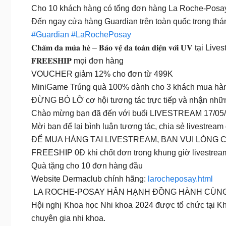
Cho 10 khách hàng có tổng đơn hàng La Roche-Posay bấ
Đến ngay cửa hàng Guardian trên toàn quốc trong thá
#Guardian
#LaRochePosay
𝐂𝐡𝐚̆𝐦 𝐝𝐚 𝐦𝐮̀𝐚 𝐡𝐞̀ – 𝐁𝐚̉𝐨 𝐯𝐞̣̂ 𝐝𝐚 𝐭𝐨𝐚̀𝐧 𝐝𝐢𝐞̣̂𝐧 𝐯𝐨̛́𝐢 𝐔𝐕 t
𝐅𝐑𝐄𝐄𝐒𝐇𝐈𝐏 mọi đơn hàng
VOUCHER giảm 12% cho đơn từ 499K
MiniGame Trúng quà 100% dành cho 3 khách mua hà
ĐỪNG BỎ LỠ cơ hội tương tác trực tiếp và nhận nhữn
Chào mừng bạn đã đến với buổi LIVESTREAM 17/05
Mời bạn để lại bình luận tương tác, chia sẻ livestr
ĐỂ MUA HÀNG TẠI LIVESTREAM, BẠN VUI LÒNG 
FREESHIP 0Đ khi chốt đơn trong khung giờ livestrea
Quà tặng cho 10 đơn hàng đầu
Website Dermaclub chính hãng:
larocheposay.html
️ LA ROCHE-POSAY HÂN HẠNH ĐỒNG HÀNH CÙNG 
Hội nghị Khoa học Nhi khoa 2024 được tổ chức tại Kh
chuyên gia nhi khoa.