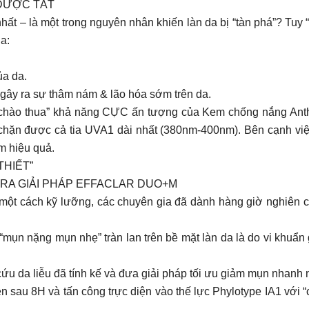
ĐƯỢC TẤT
nhất – là một trong nguyên nhân khiến làn da bị “tàn phá”? Tuy
a:
a da.
gây ra sự thâm nám & lão hóa sớm trên da.
“chào thua” khả năng CỰC ấn tượng của Kem chống nắng Anth
găn chặn được cả tia UVA1 dài nhất (380nm-400nm). Bên cạnh 
m hiệu quả.
THIẾT”
RA GIẢI PHÁP EFFACLAR DUO+M
 một cách kỹ lưỡng, các chuyên gia đã dành hàng giờ nghiên c
“mụn nặng mụn nhẹ” tràn lan trên bề mặt làn da là do vi khuẩn
ứu da liễu đã tính kế và đưa giải pháp tối ưu giảm mụn nhanh 
n sau 8H và tấn công trực diện vào thế lực Phylotype IA1 với