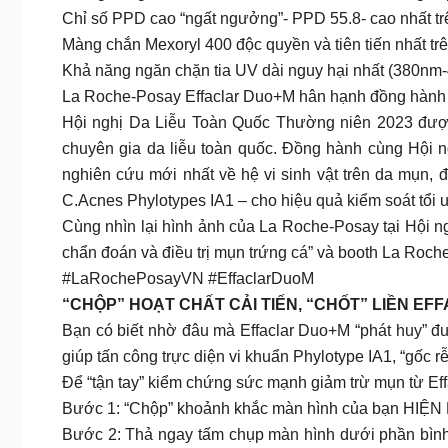
Chỉ số PPD cao “ngất ngưởng”- PPD 55.8- cao nhất trên 
Màng chắn Mexoryl 400 độc quyền và tiên tiến nhất trê
Khả năng ngăn chặn tia UV dài nguy hại nhất (380nm
La Roche-Posay Effaclar Duo+M hân hạnh đồng hành
Hội nghị Da Liễu Toàn Quốc Thường niên 2023 được 
chuyên gia da liễu toàn quốc. Đồng hành cùng Hội 
nghiên cứu mới nhất về hệ vi sinh vật trên da mụn, 
C.Acnes Phylotypes IA1 – cho hiệu quả kiểm soát tổi ư
Cùng nhìn lại hình ảnh của La Roche-Posay tại Hội n
chẩn đoán và điều trị mụn trứng cá” và booth La Roch
#LaRochePosayVN #EffaclarDuoM
“CHỘP” HOẠT CHẤT CẢI TIẾN, “CHỐT” LIỀN EF
Bạn có biết nhờ đâu mà Effaclar Duo+M “phát huy” đ
giúp tấn công trực diện vi khuẩn Phylotype IA1, “gốc r
Để “tận tay” kiểm chứng sức mạnh giảm trừ mụn từ Ef
Bước 1: “Chộp” khoảnh khắc màn hình của bạn HIỆN R
Bước 2: Thả ngay tấm chụp màn hình dưới phần bình