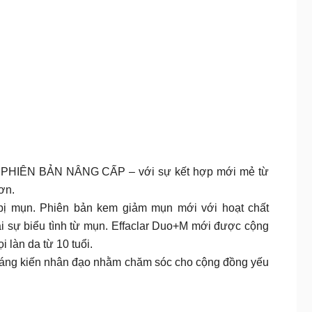
u mụn PHIÊN BẢN NÂNG CẤP – với sự kết hợp mới mẻ từ
ơn.
 bị mụn. Phiên bản kem giảm mụn mới với hoạt chất
i sự biểu tình từ mụn. Effaclar Duo+M mới được cộng
 làn da từ 10 tuổi.
 sáng kiến nhân đạo nhằm chăm sóc cho cộng đồng yếu