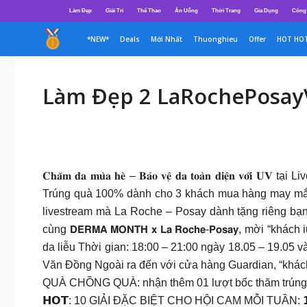
Chuyển
Làm Đẹp
Giải Trí
Thể Thao
Ăn Uống
Thời Trang
Gia Dụng
Công
đến
nội
*NEW*
Deals
Mới Nhất
Thuonghieu
Offer
HOT HO
dung
Làm Đẹp 2 LaRochePosa
𝐂𝐡𝐚̆𝐦 𝐝𝐚 𝐦𝐮̀𝐚 𝐡𝐞̀ – 𝐁𝐚̉𝐨 𝐯𝐞̣̂ 𝐝𝐚 𝐭𝐨𝐚̀𝐧 𝐝𝐢𝐞
Trúng quà 100% dành cho 3 khách mua hàng may mắn
livestream mà La Roche – Posay dành tặng riê
cùng 𝗗𝗘𝗥𝗠𝗔 𝗠𝗢𝗡𝗧𝗛 𝘅 𝗟𝗮 𝗥𝗼𝗰𝗵𝗲-𝗣𝗼𝘀𝗮𝘆,
da liễu Thời gian: 18:00 – 21:00 ngày 18.05 – 19.05 
Văn Đồng Ngoài ra đến với cửa hàng Guardian, “khách iu”
QUÀ CHỒNG QUÀ: nhận thêm 01 lượt bốc thăm trúng 1
𝗛𝗢𝗧: 10 GIẢI ĐẶC BIỆT CHO HỘI CAM MỖI TUẦN: 𝟭𝟬 𝗟𝗢𝗚