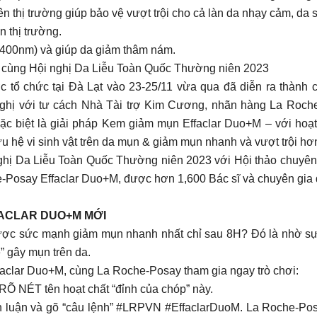
thị trường giúp bảo vệ vượt trội cho cả làn da nhạy cảm, da sa
n thị trường.
-400nm) và giúp da giảm thâm nám.
 cùng Hội nghị Da Liễu Toàn Quốc Thường niên 2023
tổ chức tại Đà Lạt vào 23-25/11 vừa qua đã diễn ra thành c
nghị với tư cách Nhà Tài trợ Kim Cương, nhãn hàng La Roc
đặc biệt là giải pháp Kem giảm mụn Effaclar Duo+M – với hoạ
u hệ vi sinh vật trên da mụn & giảm mụn nhanh và vượt trội hơ
ghị Da Liễu Toàn Quốc Thường niên 2023 với Hội thảo chuyên đ
e-Posay Effaclar Duo+M, được hơn 1,600 Bác sĩ và chuyên gia d
FACLAR DUO+M MỚI
ược sức mạnh giảm mụn nhanh nhất chỉ sau 8H? Đó là nhờ sự ưu
ễ” gây mụn trên da.
faclar Duo+M, cùng La Roche-Posay tham gia ngay trò chơi:
Õ NÉT tên hoạt chất “đỉnh của chóp” này.
 luận và gõ “câu lệnh” #LRPVN #EffaclarDuoM. La Roche-Posa