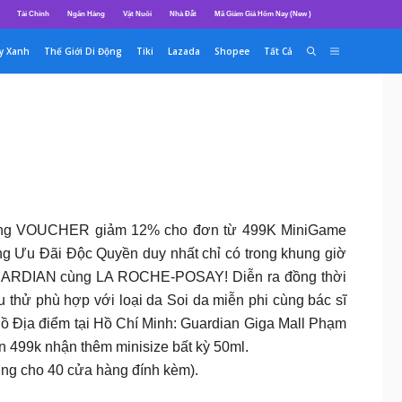
Tài Chính
Ngân Hàng
Vật Nuôi
Nhà Đất
Mã Giảm Giá Hôm Nay (New )
y Xanh
Thế Giới Di Động
Tiki
Lazada
Shopee
Tất Cả
𝐄𝐄𝐒𝐇𝐈𝐏 mọi đơn hàng VOUCHER giảm 12% cho đơn từ 499K MiniGame
 Ưu Đãi Độc Quyền duy nhất chỉ có trong khung giờ
ARDIAN cùng LA ROCHE-POSAY! Diễn ra đồng thời
ay mẫu thử phù hợp với loại da Soi da miễn phi cùng bác sĩ
 Hồ Địa điểm tại Hồ Chí Minh: Guardian Giga Mall Phạm
 đơn 499k nhận thêm minisize bất kỳ 50ml.
ng cho 40 cửa hàng đính kèm).