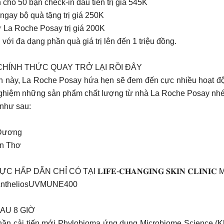
cho 50 bạn check-in đầu tiên trị giá 545K
gay bộ quà tặng trị giá 250K
ừ La Roche Posay trị giá 200K
ới đa dạng phần quà giá trị lên đến 1 triệu đồng.
 MÙA 3 – CHÍNH THỨC QUAY TRỞ LẠI RỒI ĐÂY
ần này, La Roche Posay hứa hẹn sẽ đem đến cực nhiều hoạt độn
i nghiệm những sản phẩm chất lượng từ nhà La Roche Posay nhé
 như sau:
h Dương
Cần Thơ
N CHỈ CÓ TẠI 𝐋𝐈𝐅𝐄-𝐂𝐇𝐀𝐍𝐆𝐈𝐍𝐆 𝐒𝐊𝐈𝐍 𝐂𝐋𝐈𝐍
#AntheliosUVMUNE400
AU 8 GIỜ
ần cải tiến mới Phylobioma ứng dụng Microbiome Science (Kh