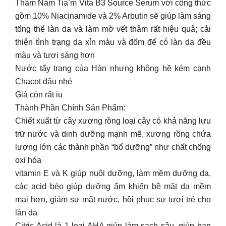
Thâm Nám Tia’m Vita B3 Source Serum với công thức
gồm 10% Niacinamide và 2% Arbutin sẽ giúp làm sáng
tổng thể làn da và làm mờ vết thâm rất hiệu quả; cải
thiện tình trạng da xỉn màu và đốm để có làn da đều
màu và tươi sáng hơn
Nước tẩy trang của Hàn nhưng không hề kém cạnh
Chacot đâu nhé
Giá còn rất iu
Thành Phần Chính Sản Phẩm:
Chiết xuất từ cây xương rồng loại cây có khả năng lưu
trữ nước và dinh dưỡng mạnh mẽ, xương rồng chứa
lượng lớn các thành phần “bổ dưỡng” như chất chống
oxi hóa
vitamin E và K giúp nuôi dưỡng, làm mềm dưỡng da,
các acid béo giúp dưỡng ẩm khiến bề mặt da mềm
mại hơn, giảm sự mất nước, hồi phục sự tươi trẻ cho
làn da
Citric Acid là 1 loại AHA giúp làm sạch sâu, giúp bạn