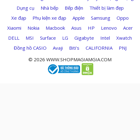
Dụng cụ
Nhà bếp
Bếp điện
Thiết bị làm đẹp
Xe đạp
Phụ kiện xe đạp
Apple
Samsung
Oppo
Xiaomi
Nokia
Macbook
Asus
HP
Lenovo
Acer
DELL
MSI
Surface
LG
Gigabyte
Intel
Xwatch
Đồng hồ CASIO
Avaji
Biti’s
CALIFORNIA
PNJ
© 2026 WWW.SHOPMAGIAMGIA.COM