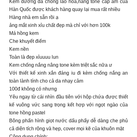
Kem dưỡng da chống lão hoá,nâng tone cấp ẩm của
Hàn Quốc được khách hàng quay lại mua rất nhiều
Hàng nhà em sẵn rồi ạ
ảng mắt xinh xỉu chất đẹp mà chỉ với hơn 100k
Má hồng kem
Che khuyết điểm
Kem nền
Toàn là đẹp xỉuuuu lun
Kem chống nắng nâng tone kèm triệt sắc nữa ư
Với thiết kế xinh xắn đáng iu đi kèm chống nắng an
toàn lành tính cho cả da nhạy cảm
100đ không có nhưng
Yêu ngay từ cái nhìn đầu tiên với hộp chứa được thiết
kế vuông vức sang trọng kết hợp với ngọt ngào của
tone hồng pastel
Bông phấn hình giọt nước dấu phẩy dễ dàng che phủ
cả diện tích rộng và hẹp, cover mọi kẽ của khuôn mặt
Công dụng chính: