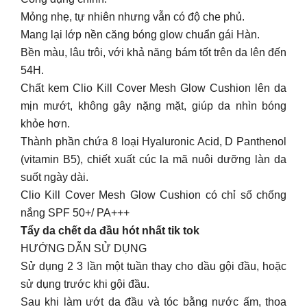
Mỏng nhẹ, tự nhiên nhưng vẫn có độ che phủ.
Mang lại lớp nền căng bóng glow chuẩn gái Hàn.
Bền màu, lâu trôi, với khả năng bám tốt trên da lên đến
54H.
Chất kem Clio Kill Cover Mesh Glow Cushion lên da
mịn mướt, không gây nặng mặt, giúp da nhìn bóng
khỏe hơn.
Thành phần chứa 8 loại Hyaluronic Acid, D Panthenol
(vitamin B5), chiết xuất cúc la mã nuôi dưỡng làn da
suốt ngày dài.
Clio Kill Cover Mesh Glow Cushion có chỉ số chống
nắng SPF 50+/ PA+++
Tẩy da chết da đầu hót nhất tik tok
HƯỚNG DẪN SỬ DỤNG
Sử dụng 2 3 lần một tuần thay cho dầu gội đầu, hoặc
sử dụng trước khi gội đầu.
Sau khi làm ướt da đầu và tóc bằng nước ấm, thoa