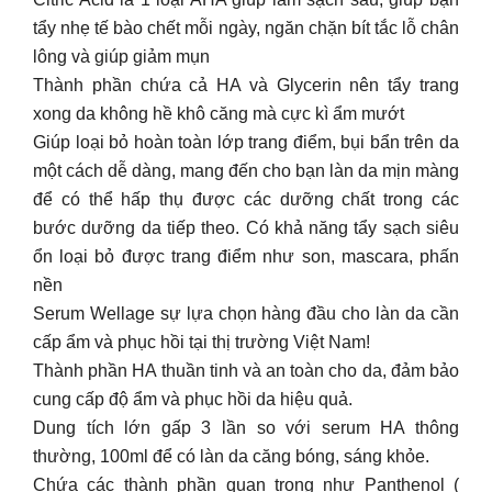
tẩy nhẹ tế bào chết mỗi ngày, ngăn chặn bít tắc lỗ chân
lông và giúp giảm mụn
Thành phần chứa cả HA và Glycerin nên tẩy trang
xong da không hề khô căng mà cực kì ẩm mướt
Giúp loại bỏ hoàn toàn lớp trang điểm, bụi bẩn trên da
một cách dễ dàng, mang đến cho bạn làn da mịn màng
để có thể hấp thụ được các dưỡng chất trong các
bước dưỡng da tiếp theo. Có khả năng tẩy sạch siêu
ổn loại bỏ được trang điểm như son, mascara, phấn
nền
Serum Wellage sự lựa chọn hàng đầu cho làn da cần
cấp ẩm và phục hồi tại thị trường Việt Nam!
Thành phần HA thuần tinh và an toàn cho da, đảm bảo
cung cấp độ ẩm và phục hồi da hiệu quả.
Dung tích lớn gấp 3 lần so với serum HA thông
thường, 100ml để có làn da căng bóng, sáng khỏe.
Chứa các thành phần quan trọng như Panthenol (