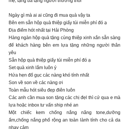
mẹ, tặng bà tặng người thương thôi
Ngày gì mà ai ai cũng đi mua quà vậy ta
Bên em sẵn hộp quà thiệp giấy túi miễn phí đó ạ
Địa điểm hót nhất tại Hải Phòng
Hàng ngàn hộp quà tặng cùng thiệp xinh xắn sẵn sàng
để khách hàng bên em lựa tặng những người thân
yêu
Sẵn hộp quà thiệp giấy túi miễn phí đó ạ
Set quà xinh lắm luôn ý
Hứa hẹn đổ gục các nàng khó tính nhất
Son về son về các nàng ơi
Toàn mẫu hót siêu đẹp điên luôn
Các anh cần mua son tặng các chị đẹl thì cứ qua e mà
lựa hoặc inbox tư vấn ship nhé an
Một chiếc kem chống nắng nâng tone,dưỡng
ẩm,chống nắng phổ rộng an toàn lành tính cho cả da
nhạy cảm