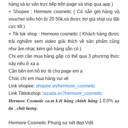
hàng và tư vấn trực tiếp trên page và ship qua app )
+ Shopee : Hermore cosmetic ( Có sẵn giỏ hàng và
voucher siêu hời từ 20 50k,và được trợ giá ship ưu đãi
cực tốt )
+ Tik tok shop : Hermore cosmetic ( Khách hàng được
trải nghiệm xem video giải thích về sản phẩm cũng
như âm nhạc kèm giỏ hàng sẵn có )
Chị em cần mua hàng gấp có thể qua 3 phương thức
này nếu ở xa ạ
Cần bên em hỗ trợ ib cho page em ạ
Chúc chị em mua hàng vui vẻ
Link shopee:
shopee.vn/hermore_cosmetic
Link Tiktokshop:
lazada.vn?hermore_cosmetic
𝑯𝒆𝒓𝒎𝒐𝒓𝒆 𝑪𝒐𝒔𝒎𝒆𝒕𝒊𝒄 𝒄𝒂.𝒎 𝒌.𝒆̂́𝒕 𝒉𝒂̀𝒏𝒈 𝒄𝒉𝒊́𝒏𝒉 𝒉𝒂̃𝒏𝒈 1.0.0% 𝒖𝒚
𝒕𝒊́𝒏 , 𝒄𝒉𝒂̂́𝒕 𝒍𝒖̛𝒐̛̣𝒏𝒈.
Hermore Cosmetic Phụng sự nét đẹp Việt