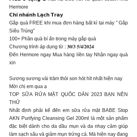
Hermore
𝗖𝗵𝗶 𝗻𝗵𝗮́𝗻𝗵 𝗟𝗮̣𝗰𝗵 𝗧𝗿𝗮𝘆
Gắp quà FREE khi mua đơn hàng bất kì tại máy ” Gắp
Siêu Trúng”
100+ Phần quà bí ẩn trong máy gắp quà
Chương trình áp dụng từ : 𝟑𝟎/𝟑 𝟓/𝟒/𝟐𝟎𝟐𝟒
Đến Hermore ngay Mua hàng liền tay Nhận ngay quà
xịn
Sương sương vài trăm thỏi son hót hít nhất hiện nay
Mời chị em qua ạ
TOP SỮA RỬA MẶT QUỐC DÂN 2023 BẠN NÊN
THỬ
Nhất định phải kể đến em sữa rửa mặt BABE Stop
AKN Purifying Cleansing Gel 200ml là một sản phẩm
đặc biệt dành cho da dầu mụn và da nhạy cảm giúp
làm sạch sâu và giảm mụn trứng cá. Mà hiện nay đang