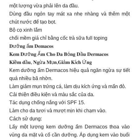
một lượng vừa phải lên da đầu.
Dùng đầu ngón tay mát xa nhẹ nhàng và thêm một
chút nước để tạo bọt.
Bộ cọ xinh lắm
chổi mềm giá chỉ bằng cốc trà sữa full toping
𝐃ưỡ𝐧𝐠 ẩ𝐦 𝐃𝐞𝐦𝐚𝐜𝐨𝐬
𝐊𝐞𝐦 𝐃ưỡ𝐧𝐠 Ẩ𝐦 𝐂𝐡𝐨 𝐃𝐚 𝐁ó𝐧𝐠 𝐃ầ𝐮 𝐃𝐞𝐫𝐦𝐚𝐜𝐨𝐬
𝐊𝐢ề𝐦 𝐝ầ𝐮, 𝐍𝐠ừ𝐚 𝐌ụ𝐧,𝐆𝐢ả𝐦 𝐊í𝐜𝐡 Ứ𝐧𝐠
Kem dưỡng ẩm Dermacos hiệu quả ngăn ngừa sự tiết
quá nhiều bã nhờn.
Làm giảm mụn trứng cá, làm dịu kích ứng và mẩn đỏ.
Cải thiện điều kiện và màu sắc của da.
Tác dụng chống nắng với SPF 15.
Làm cho da tươi và mượt mịn khi chạm vào.
Cách sử dụng:
Lấy một lượng kem dưỡng ẩm Dermacos thoa vào
vùng da mặt và cổ cần dưỡng. Áp dụng kem vào buổi