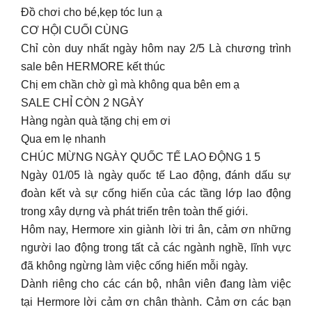
Đồ chơi cho bé,kẹp tóc lun ạ
CƠ HỘI CUỐI CÙNG
Chỉ còn duy nhất ngày hôm nay 2/5 Là chương trình
sale bên HERMORE kết thúc
Chị em chần chờ gì mà không qua bên em ạ
SALE CHỈ CÒN 2 NGÀY
Hàng ngàn quà tặng chị em ơi
Qua em lẹ nhanh
CHÚC MỪNG NGÀY QUỐC TẾ LAO ĐỘNG 1 5
Ngày 01/05 là ngày quốc tế Lao động, đánh dấu sự
đoàn kết và sự cống hiến của các tầng lớp lao động
trong xây dựng và phát triển trên toàn thế giới.
Hôm nay, Hermore xin giành lời tri ân, cảm ơn những
người lao động trong tất cả các ngành nghề, lĩnh vực
đã không ngừng làm việc cống hiến mỗi ngày.
Dành riêng cho các cán bộ, nhân viên đang làm việc
tại Hermore lời cảm ơn chân thành. Cảm ơn các bạn