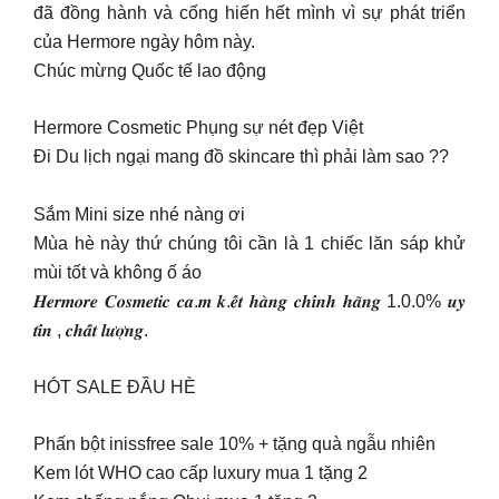
đã đồng hành và cống hiến hết mình vì sự phát triển
của Hermore ngày hôm này.
Chúc mừng Quốc tế lao động
Hermore Cosmetic Phụng sự nét đẹp Việt
Đi Du lịch ngại mang đồ skincare thì phải làm sao ??
Sắm Mini size nhé nàng ơi
Mùa hè này thứ chúng tôi cần là 1 chiếc lăn sáp khử
mùi tốt và không ố áo
𝑯𝒆𝒓𝒎𝒐𝒓𝒆 𝑪𝒐𝒔𝒎𝒆𝒕𝒊𝒄 𝒄𝒂.𝒎 𝒌.𝒆̂́𝒕 𝒉𝒂̀𝒏𝒈 𝒄𝒉𝒊́𝒏𝒉 𝒉𝒂̃𝒏𝒈 1.0.0% 𝒖𝒚
𝒕𝒊́𝒏 , 𝒄𝒉𝒂̂́𝒕 𝒍𝒖̛𝒐̛̣𝒏𝒈.
HÓT SALE ĐẦU HÈ
Phấn bột inissfree sale 10% + tặng quà ngẫu nhiên
Kem lót WHO cao cấp luxury mua 1 tặng 2