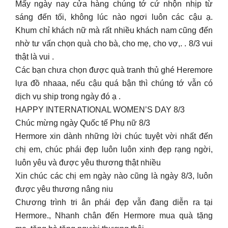
Mấy ngày nay cửa hàng chúng tớ cứ nhộn nhịp từ
sáng đến tối, không lúc nào ngơi luôn các cậu ạ.
Khum chỉ khách nữ mà rất nhiều khách nam cũng đến
nhờ tư vấn chọn quà cho bà, cho mẹ, cho vợ,. . 8/3 vui
thật là vui .
Các bạn chưa chọn được quà tranh thủ ghé Heremore
lựa đồ nhaaa, nếu cậu quá bận thì chúng tớ vẫn có
dịch vụ ship trong ngày đó ạ .
HAPPY INTERNATIONAL WOMEN’S DAY 8/3
Chúc mừng ngày Quốc tế Phụ nữ 8/3
Hermore xin dành những lời chúc tuyệt vời nhất đến
chị em, chúc phái đẹp luôn luôn xinh đẹp rạng ngời,
luôn yêu và được yêu thương thật nhiều
Xin chúc các chị em ngày nào cũng là ngày 8/3, luôn
được yêu thương nâng niu
Chương trình tri ân phái đẹp vẫn đang diễn ra tại
Hermore., Nhanh chân đến Hermore mua quà tặng