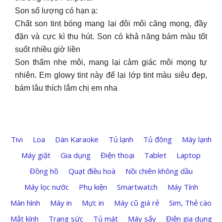
Son số lượng có hạn ạ:
Chất son tint bóng mang lại đôi môi căng mọng, đầy
đặn và cực kì thu hút. Son có khả năng bám màu tốt
suốt nhiều giờ liền
Son thấm nhẹ môi, mang lại cảm giác môi mọng tự
nhiên. Em glowy tint này để lại lớp tint màu siêu đẹp,
bám lâu thích lắm chị em nha
Tivi
Loa
Dàn Karaoke
Tủ lạnh
Tủ đông
Máy lạnh
Máy giặt
Gia dụng
Điện thoại
Tablet
Laptop
Đồng hồ
Quạt điều hoà
Nồi chiên không dầu
Máy lọc nước
Phụ kiện
Smartwatch
Máy Tính
Màn hình
Máy in
Mực in
Máy cũ giá rẻ
Sim, Thẻ cào
Mắt kính
Trang sức
Tủ mát
Máy sấy
Điện gia dụng