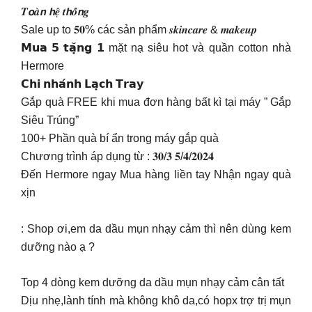
𝑻𝙤𝒂̀𝙣 𝙝𝒆̣̂ 𝒕𝙝𝒐̂́𝙣𝒈
Sale up to 𝟓𝟎% các sản phẩm 𝒔𝒌𝒊𝒏𝒄𝒂𝒓𝒆 & 𝒎𝒂𝒌𝒆𝒖𝒑
𝗠𝘂𝗮 𝟱 𝘁𝗮̣̆𝗻𝗴 𝟭 mặt nạ siêu hot và quần cotton nhà
Hermore
𝗖𝗵𝗶 𝗻𝗵𝗮́𝗻𝗵 𝗟𝗮̣𝗰𝗵 𝗧𝗿𝗮𝘆
Gắp quà FREE khi mua đơn hàng bất kì tại máy ” Gắp
Siêu Trúng”
100+ Phần quà bí ẩn trong máy gắp quà
Chương trình áp dụng từ : 𝟑𝟎/𝟑 𝟓/𝟒/𝟐𝟎𝟐𝟒
Đến Hermore ngay Mua hàng liền tay Nhận ngay quà
xịn
: Shop ơi,em da dầu mụn nhạy cảm thì nên dùng kem
dưỡng nào ạ ?
Top 4 dòng kem dưỡng da dầu mụn nhạy cảm cân tất
Dịu nhẹ,lành tính mà không khô da,có hopx trợ trị mụn