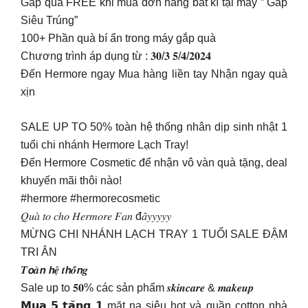
Gắp quà FREE khi mua đơn hàng bất kì tại máy ” Gắp
Siêu Trúng”
100+ Phần quà bí ẩn trong máy gắp quà
Chương trình áp dụng từ : 𝟑𝟎/𝟑 𝟓/𝟒/𝟐𝟎𝟐𝟒
Đến Hermore ngay Mua hàng liền tay Nhận ngay quà
xịn
SALE UP TO 50% toàn hệ thống nhân dịp sinh nhật 1
tuổi chi nhánh Hermore Lạch Tray!
Đến Hermore Cosmetic để nhận vô vàn quà tặng, deal
khuyến mãi thôi nào!
#hermore #hermorecosmetic
𝑄𝑢𝑎̀ 𝑡𝑜 𝑐ℎ𝑜 𝐻𝑒𝑟𝑚𝑜𝑟𝑒 𝐹𝑎𝑛 đ𝑎̂𝑦𝑦𝑦𝑦𝑦
MỪNG CHI NHÁNH LẠCH TRAY 1 TUỔI SALE ĐẬM
TRI ÂN
𝑻𝙤𝒂̀𝙣 𝙝𝒆̣̂ 𝒕𝙝𝒐̂́𝙣𝒈
Sale up to 𝟓𝟎% các sản phẩm 𝒔𝒌𝒊𝒏𝒄𝒂𝒓𝒆 & 𝒎𝒂𝒌𝒆𝒖𝒑
𝗠𝘂𝗮 𝟱 𝘁𝗮̣̆𝗻𝗴 𝟭 mặt nạ siêu hot và quần cotton nhà