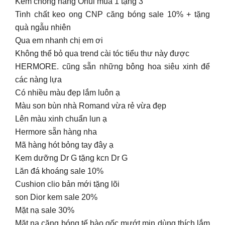
Kem chống nắng Ohui mua 1 tặng 3
Tinh chất keo ong CNP căng bóng sale 10% + tặng
quà ngẫu nhiên
Qua em nhanh chị em ơi
Không thể bỏ qua trend cài tóc tiểu thư này được
HERMORE. cũng sẵn những bông hoa siêu xinh để
các nàng lựa
Có nhiều màu đẹp lắm luôn ạ
Màu son bùn nhà Romand vừa rẻ vừa đẹp
Lên màu xinh chuẩn lun ạ
Hermore sẵn hàng nha
Mã hàng hót bỏng tay đây ạ
Kem dưỡng Dr G tặng kcn Dr G
Lăn đá khoáng sale 10%
Cushion clio bản mới tặng lõi
son Dior kem sale 20%
Mặt nạ sale 30%
Mặt nạ căng bóng tế bào gốc mướt mịn dùng thích lắm