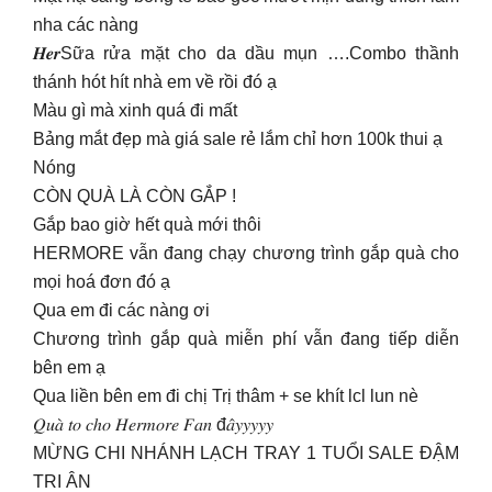
nha các nàng
𝑯𝒆𝒓Sữa rửa mặt cho da dầu mụn ….Combo thầnh
thánh hót hít nhà em về rồi đó ạ
Màu gì mà xinh quá đi mất
Bảng mắt đẹp mà giá sale rẻ lắm chỉ hơn 100k thui ạ
Nóng
CÒN QUÀ LÀ CÒN GẮP !
Gắp bao giờ hết quà mới thôi
HERMORE vẫn đang chạy chương trình gắp quà cho
mọi hoá đơn đó ạ
Qua em đi các nàng ơi
Chương trình gắp quà miễn phí vẫn đang tiếp diễn
bên em ạ
Qua liền bên em đi chị Trị thâm + se khít lcl lun nè
𝑄𝑢𝑎̀ 𝑡𝑜 𝑐ℎ𝑜 𝐻𝑒𝑟𝑚𝑜𝑟𝑒 𝐹𝑎𝑛 đ𝑎̂𝑦𝑦𝑦𝑦𝑦
MỪNG CHI NHÁNH LẠCH TRAY 1 TUỔI SALE ĐẬM
TRI ÂN