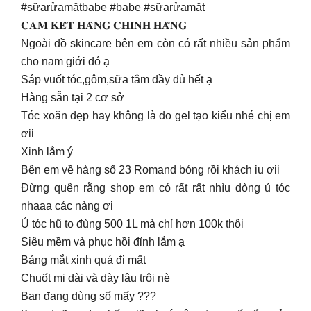
#sữarửamặtbabe #babe #sữarửamặt
𝐂𝐀𝐌 𝐊𝐄̂́𝐓 𝐇𝐀̀𝐍𝐆 𝐂𝐇𝐈́𝐍𝐇 𝐇𝐀̃𝐍𝐆
Ngoài đồ skincare bên em còn có rất nhiều sản phẩm
cho nam giới đó ạ
Sáp vuốt tóc,gôm,sữa tắm đầy đủ hết ạ
Hàng sẵn tại 2 cơ sở
Tóc xoăn đẹp hay không là do gel tạo kiểu nhé chị em
ơii
Xinh lắm ý
Bên em về hàng số 23 Romand bóng rồi khách iu ơii
Đừng quên rằng shop em có rất rất nhìu dòng ủ tóc
nhaaa các nàng ơi
Ủ tóc hũ to đùng 500 1L mà chỉ hơn 100k thôi
Siêu mềm và phục hồi đỉnh lắm ạ
Bảng mắt xinh quá đi mất
Chuốt mi dài và dày lâu trôi nè
Bạn đang dùng số mấy ???