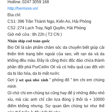
Hotline: 0247 3059 168
http://hermore.vn/
Địa chỉ:
CS1: 396 Trần Thành Ngọ, Kiến An, Hải Phòng
CS2 :274 Lạch Tray, Ngô Quyền, Hải Phòng
Giờ mở cửa : 8h 22h ( T2 CN )
𝐍𝐡𝐚̣̂𝐧 𝐬𝐡𝐢𝐩 𝐜𝐨𝐝 𝐭𝐨𝐚̀𝐧 𝐪𝐮𝐨̂́𝐜
Bio Oil là sản phẩm chăm sóc da chuyên biệt giúp cải
thiện tình trạng bên ngoài của sẹo, vết rạn da và da
không đều màu. Đây là công thức độc đáo chứa thành
phần đột phá PurCellin Oil và có hiệu quả cao đối với
da bị lão hóa, da bị mất nước
Gợi ý 𝐬𝐞𝐭 𝐪𝐮𝐚̀ 𝐧𝐡𝐨̉ 𝐱𝐢𝐧𝐡 ” phóng đổ ” tim chị em chúng
mình
Gì chứ chị em chúng tui cũng hay để ý những điều nhỏ
xíu, mà các anh chỉ cần lựa đúng ý thôi là + 10000
điểm không nhưng. Sự quan tâm chúng tui như thế