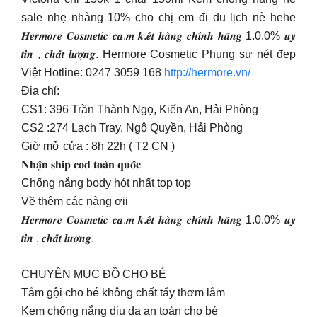
sale nhẹ nhàng 10% cho chị em đi du lịch nè hehe
𝑯𝒆𝒓𝒎𝒐𝒓𝒆 𝑪𝒐𝒔𝒎𝒆𝒕𝒊𝒄 𝒄𝒂.𝒎 𝒌.𝒆̂́𝒕 𝒉𝒂̀𝒏𝒈 𝒄𝒉𝒊́𝒏𝒉 𝒉𝒂̃𝒏𝒈 1.0.0% 𝒖𝒚
𝒕𝒊́𝒏 , 𝒄𝒉𝒂̂́𝒕 𝒍𝒖̛𝒐̛̣𝒏𝒈. Hermore Cosmetic Phụng sự nét đẹp
Việt Hotline: 0247 3059 168
http://hermore.vn/
Địa chỉ:
CS1: 396 Trần Thành Ngọ, Kiến An, Hải Phòng
CS2 :274 Lạch Tray, Ngô Quyền, Hải Phòng
Giờ mở cửa : 8h 22h ( T2 CN )
𝐍𝐡𝐚̣̂𝐧 𝐬𝐡𝐢𝐩 𝐜𝐨𝐝 𝐭𝐨𝐚̀𝐧 𝐪𝐮𝐨̂́𝐜
Chống nắng body hót nhất top top
Về thêm các nàng ơii
𝑯𝒆𝒓𝒎𝒐𝒓𝒆 𝑪𝒐𝒔𝒎𝒆𝒕𝒊𝒄 𝒄𝒂.𝒎 𝒌.𝒆̂́𝒕 𝒉𝒂̀𝒏𝒈 𝒄𝒉𝒊́𝒏𝒉 𝒉𝒂̃𝒏𝒈 1.0.0% 𝒖𝒚
𝒕𝒊́𝒏 , 𝒄𝒉𝒂̂́𝒕 𝒍𝒖̛𝒐̛̣𝒏𝒈.
CHUYÊN MỤC ĐỒ CHO BÉ
Tắm gội cho bé không chất tẩy thơm lắm
Kem chống nắng dịu da an toàn cho bé