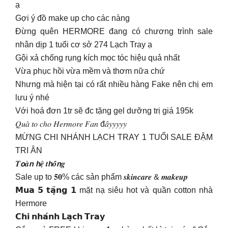
ạ
Gợi ý đồ make up cho các nàng
Đừng quên HERMORE đang có chương trình sale
nhân dịp 1 tuổi cơ sở 274 Lạch Tray ạ
Gội xả chống rụng kích mọc tóc hiệu quả nhất
Vừa phục hồi vừa mềm và thơm nữa chứ
Nhưng mà hiện tại có rất nhiều hàng Fake nên chị em
lưu ý nhé
Với hoá đơn 1tr sẽ đc tặng gel dưỡng trị giá 195k
𝑄𝑢𝑎̀ 𝑡𝑜 𝑐ℎ𝑜 𝐻𝑒𝑟𝑚𝑜𝑟𝑒 𝐹𝑎𝑛 đ𝑎̂𝑦𝑦𝑦𝑦𝑦
MỪNG CHI NHÁNH LẠCH TRAY 1 TUỔI SALE ĐẬM
TRI ÂN
𝑻𝙤𝒂̀𝙣 𝙝𝒆̣̂ 𝒕𝙝𝒐̂́𝙣𝒈
Sale up to 𝟓𝟎% các sản phẩm 𝒔𝒌𝒊𝒏𝒄𝒂𝒓𝒆 & 𝒎𝒂𝒌𝒆𝒖𝒑
𝗠𝘂𝗮 𝟱 𝘁𝗮̣̆𝗻𝗴 𝟭 mặt nạ siêu hot và quần cotton nhà
Hermore
𝗖𝗵𝗶 𝗻𝗵𝗮́𝗻𝗵 𝗟𝗮̣𝗰𝗵 𝗧𝗿𝗮𝘆