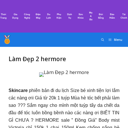
Chuyển
đến
Mẹ
Thời
Gia
Công
Điện
Du
Phụ
Dịch
Sức
Đời
Bảo
Tài
nội
&
Trang
Dụng
Nghệ
Máy
Lịch
Kiện
Vụ
Khỏe
Sống
Hiểm
Chính
Bé
dung
Menu
Làm Đẹp 2 hermore
Skincare
phiên bản đi du lịch Size bé xinh tiện lợi lắm
các nàng ơii Giá từ 20k 1 tuýp Mùa hè tóc bết phải làm
sao ??? Sắm ngay cho mình một tuýp tẩy da chết da
đầu để tóc luôn bồng bềnh nào các nàng ơi BIẾT TIN
GÌ CHƯA ? HERMORE sale ” Đồng Giá” Body mist
Victoria chỉ 150k 1 chai 150ml Kem chống nắng hè