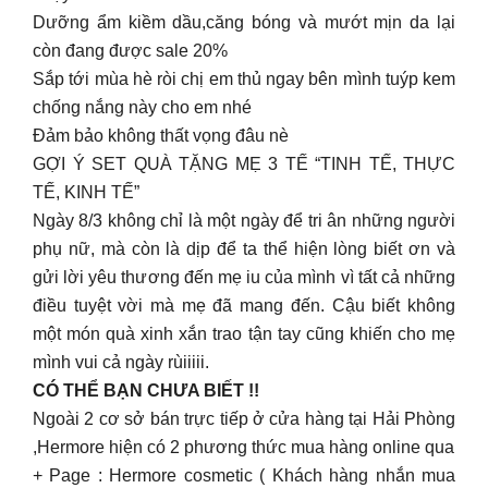
Dưỡng ẩm kiềm dầu,căng bóng và mướt mịn da lại
còn đang được sale 20%
Sắp tới mùa hè ròi chị em thủ ngay bên mình tuýp kem
chống nắng này cho em nhé
Đảm bảo không thất vọng đâu nè
GỢI Ý SET QUÀ TẶNG MẸ 3 TẾ “TINH TẾ, THỰC
TẾ, KINH TẾ”
Ngày 8/3 không chỉ là một ngày để tri ân những người
phụ nữ, mà còn là dịp để ta thể hiện lòng biết ơn và
gửi lời yêu thương đến mẹ iu của mình vì tất cả những
điều tuyệt vời mà mẹ đã mang đến. Cậu biết không
một món quà xinh xắn trao tận tay cũng khiến cho mẹ
mình vui cả ngày rùiiiii.
CÓ THỂ BẠN CHƯA BIẾT !!
Ngoài 2 cơ sở bán trực tiếp ở cửa hàng tại Hải Phòng
,Hermore hiện có 2 phương thức mua hàng online qua
+ Page : Hermore cosmetic ( Khách hàng nhắn mua