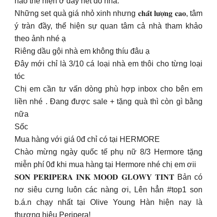
nào thể hiện ở đây hết đó nha.
Những set quà giá nhỏ xinh nhưng 𝐜𝐡𝐚̂́𝐭 𝐥𝐮̛𝐨̛̣𝐧𝐠 𝐜𝐚𝐨, tâm
ý tràn đầy, thể hiện sự quan tâm cả nhà tham khảo
theo ảnh nhé ạ
Riêng dầu gội nhà em không thíu đâu ạ
Đây mới chỉ là 3/10 cá loại nhà em thôi cho từng loại
tóc
Chị em cần tư vấn dòng phù hợp inbox cho bên em
liền nhé . Đang được sale + tặng quà thì còn gì bằng
nữa
Sốc
Mua hàng với giá 0đ chỉ có tại HERMORE
Chào mừng ngày quốc tế phụ nữ 8/3 Hermore tặng
miễn phí 0đ khi mua hàng tại Hermore nhé chị em ơii
𝐒𝐎𝐍 𝐏𝐄𝐑𝐈𝐏𝐄𝐑𝐀 𝐈𝐍𝐊 𝐌𝐎𝐎𝐃 𝐆𝐋𝐎𝐖𝐘 𝐓𝐈𝐍𝐓 Bản có
nơ siêu cưng luôn các nàng ơi, Lên hẳn #top1 son
b.á.n chạy nhất tại Olive Young Hàn hiện nay là
thương hiệu Peripera!