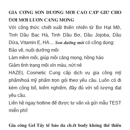
𝐆𝐈𝐀 𝐂𝐎̂𝐍𝐆 𝐒𝐎𝐍 𝐃𝐔̛𝐎̛̃𝐍𝐆 𝐌𝐎̂𝐈 𝐂𝐀𝐎 𝐂𝐀̂́𝐏 𝐆𝐈𝐔̛̃ 𝐂𝐇𝐎
Đ𝐎̂𝐈 𝐌𝐎̂𝐈 𝐋𝐔𝐎̂𝐍 𝐂𝐀̆𝐍𝐆 𝐌𝐎̣𝐍𝐆
Với công thức chiết xuất thiên nhiên từ Bơ Hạt Mỡ,
Tinh Dầu Bạc Hà, Tinh Dầu Bơ, Dầu Jojoba, Dầu
Dừa, Vitamin E, HA… 𝑺𝒐𝒏 𝒅𝒖̛𝒐̛̃𝒏𝒈 𝒎𝒐̂𝒊 có công dụng:
Bảo vệ, nuôi dưỡng môi
Làm mềm môi, giúp môi căng mọng, hồng hào
Giảm tình trạng môi xỉn màu, nứt nẻ
HAZEL Cosmetic Cung cấp dịch vụ gia công mỹ
phẩm/hoá mỹ phẩm trọn gói theo yêu cầu. Luôn có đi
kèm công bố, kiểm nghiệm, đầy đủ với số lượng đạt
yêu cầu.
Liên hệ ngay hotline để được tư vấn và gửi mẫu TEST
miễn phí!
𝐆𝐢𝐚 𝐜𝐨̂𝐧𝐠 𝐆𝐞𝐥 𝐓𝐚̂̉𝐲 𝐭𝐞̂́ 𝐛𝐚̀𝐨 𝐝𝐚 𝐜𝐡.𝐞̂́𝐭 𝐛𝐨𝐝𝐲 𝐤𝐡𝐨̂𝐧𝐠 𝐭𝐡𝐞̂̉ 𝐭𝐡𝐢𝐞̂́𝐮