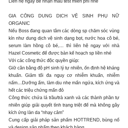
Liên hệ ngay để nhận mẫu test miễn phí nhé
GIA CÔNG DUNG DỊCH VỆ SINH PHỤ NỮ
ORGANIC
Nếu Boss đang quan tâm các dòng sp chăm sóc vùng
kín như dung dịch vệ sinh dạng bọt, nước hoa cô bé,
serum làm hồng cô bé,… thì liên hệ ngay với nhà
Hazel Cosmetic để được bàn kế hoạch sp liền nhé
Với các công thức độc quyền giúp:
Giữ cân bằng độ pH sinh lý tự nhiên, ổn định hệ kháng
khuẩn. Giảm tối đa nguy cơ nhiễm khuẩn, nhiễm
nấm…Dưỡng ẩm, làm dịu nhẹ mẩn ngứa, kích ứng và
hết các triệu chứng mẩn đỏ
Công thức chứa lá trầu/trà xanh và các thành phần tự
nhiên giúp giải quyết tình trạng triệt để mà không gây
kích ứng làn da “nhạy cảm”
Cung cấp giải pháp sản phẩm HOTTREND, bùng nổ
và design sản phẩm theo khách hàng