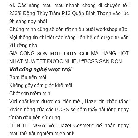
ơi. Các nàng mau mau nhanh chóng di chuyển tới
233/8 Đặng Thùy Trâm P13 Quận Bình Thạnh vào lúc
9h sáng nay nhé!
Chúng mình cũng sẽ còn rất nhiều buổi workshop nữa.
Mọi thông tin chi tiết các nàng liên hệ để được tư vấn
kĩ lưỡng nha
GIA CÔNG 𝐒𝐎𝐍 𝐌𝐎̂𝐈 𝐓𝐑𝐎̣𝐍 𝐆𝐎́𝐈 MÃ HÀNG HOT
NHẤT MÙA TẾT ĐƯỢC NHIỀU #BOSS SĂN ĐÓN
𝙑𝙤̛́𝙞 𝙘𝙤̂𝙣𝙜 𝙣𝙜𝙝𝙚̣̂ 𝙫𝙪̛𝙤̛̣𝙩 𝙩𝙧𝙤̣̂𝙞:
Bám lâu trên môi
Không gây cảm giác khô môi
Chất son mềm mịn
Với chất kem được cải tiến mới, Hazel tin chắc rằng
khách hàng của các BOSS sẽ cảm thấy hài lòng ngay
từ lần đầu tiên sử dụng.
LIÊN HỆ NGAY với Hazel Cosmetic để nhận ngay
mẫu thử trải nghiệm miễn phí!