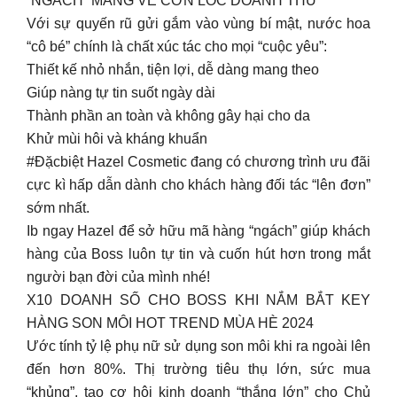
“NGÁCH” MANG VỀ CƠN LỐC DOANH THU
Với sự quyến rũ gửi gắm vào vùng bí mật, nước hoa
“cô bé” chính là chất xúc tác cho mọi “cuộc yêu”:
Thiết kế nhỏ nhắn, tiện lợi, dễ dàng mang theo
Giúp nàng tự tin suốt ngày dài
Thành phần an toàn và không gây hại cho da
Khử mùi hôi và kháng khuẩn
#Đặcbiệt Hazel Cosmetic đang có chương trình ưu đãi
cực kì hấp dẫn dành cho khách hàng đối tác “lên đơn”
sớm nhất.
Ib ngay Hazel để sở hữu mã hàng “ngách” giúp khách
hàng của Boss luôn tự tin và cuốn hút hơn trong mắt
người bạn đời của mình nhé!
X10 DOANH SỐ CHO BOSS KHI NẮM BẮT KEY
HÀNG SON MÔI HOT TREND MÙA HÈ 2024
Ước tính tỷ lệ phụ nữ sử dụng son môi khi ra ngoài lên
đến hơn 80%. Thị trường tiêu thụ lớn, sức mua
“khủng”, tạo cơ hội kinh doanh “thắng lớn” cho Chủ