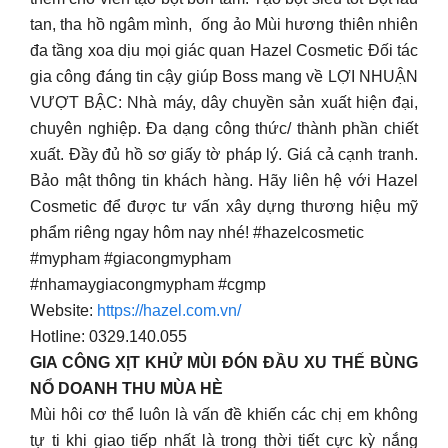
tan, tha hồ ngâm mình, ống ảo Mùi hương thiên nhiên
đa tầng xoa dịu mọi giác quan Hazel Cosmetic Đối tác
gia công đáng tin cậy giúp Boss mang về LỢI NHUẬN
VƯỢT BẬC: Nhà máy, dây chuyền sản xuất hiện đại,
chuyên nghiệp. Đa dạng công thức/ thành phần chiết
xuất. Đầy đủ hồ sơ giấy tờ pháp lý. Giá cả cạnh tranh.
Bảo mật thông tin khách hàng. Hãy liên hệ với Hazel
Cosmetic để được tư vấn xây dựng thương hiệu mỹ
phẩm riêng ngay hôm nay nhé! #hazelcosmetic
#mypham #giacongmypham
#nhamaygiacongmypham #cgmp
𝖶еbѕ𝗂tе:
https://hazel.com.vn/
𝖧оtⅼ𝗂nе: 0329.140.055
GIA CÔNG XỊT KHỬ MÙI ĐÓN ĐẦU XU THẾ BÙNG
NỔ DOANH THU MÙA HÈ
Mùi hôi cơ thể luôn là vấn đề khiến các chị em không
tự ti khi giao tiếp nhất là trong thời tiết cực kỳ nắng