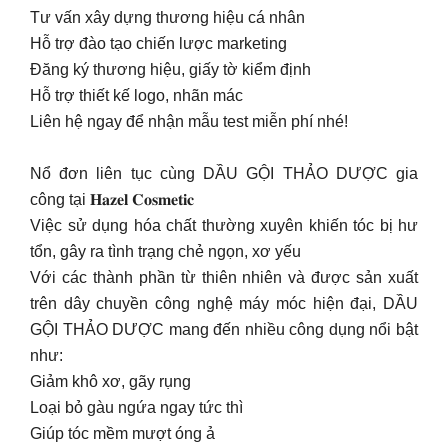
Tư vấn xây dựng thương hiệu cá nhân
Hỗ trợ đào tạo chiến lược marketing
Đăng ký thương hiệu, giấy tờ kiểm định
Hỗ trợ thiết kế logo, nhãn mác
Liên hệ ngay để nhận mẫu test miễn phí nhé!
Nổ đơn liên tục cùng DẦU GỘI THẢO DƯỢC gia
công tại 𝐇𝐚𝐳𝐞𝐥 𝐂𝐨𝐬𝐦𝐞𝐭𝐢𝐜
Việc sử dụng hóa chất thường xuyên khiến tóc bị hư
tổn, gây ra tình trạng chẻ ngọn, xơ yếu
Với các thành phần từ thiên nhiên và được sản xuất
trên dây chuyền công nghệ máy móc hiện đại, DẦU
GỘI THẢO DƯỢC mang đến nhiều công dụng nổi bật
như:
Giảm khô xơ, gãy rụng
Loại bỏ gàu ngứa ngay tức thì
Giúp tóc mềm mượt óng ả