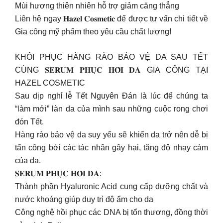
Mùi hương thiên nhiên hỗ trợ giảm căng thẳng
Liên hệ ngay 𝐇𝐚𝐳𝐞𝐥 𝐂𝐨𝐬𝐦𝐞𝐭𝐢𝐜 để được tư vấn chi tiết về
Gia công mỹ phẩm theo yêu cầu chất lượng!
KHÔI PHỤC HÀNG RÀO BẢO VỆ DA SAU TẾT
CÙNG 𝐒𝐄𝐑𝐔𝐌 𝐏𝐇𝐔̣𝐂 𝐇𝐎̂̀𝐈 𝐃𝐀 GIA CÔNG TẠI
HAZEL COSMETIC
Sau dịp nghỉ lễ Tết Nguyên Đán là lúc để chúng ta
“làm mới” làn da của mình sau những cuộc rong chơi
đón Tết.
Hàng rào bảo vệ da suy yếu sẽ khiến da trở nên dễ bị
tấn công bởi các tác nhân gây hại, tăng độ nhạy cảm
của da.
𝐒𝐄𝐑𝐔𝐌 𝐏𝐇𝐔̣𝐂 𝐇𝐎̂̀𝐈 𝐃𝐀:
Thành phần Hyaluronic Acid cung cấp dưỡng chất và
nước khoáng giúp duy trì độ ẩm cho da
Công nghệ hồi phục các DNA bị tổn thương, đồng thời