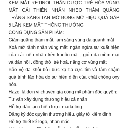
KEM MẮT RETINOL THẦN DƯỢC TRẺ HÓA VÙNG
MẮT CẢI THIỆN NHĂN NHEO THÂM QUẦNG
TRẮNG SÁNG TAN MỠ BỌNG MỠ HIỆU QUẢ GẤP
5 LẦN KEM MẮT THÔNG THƯỜNG
CÔNG DỤNG SẢN PHẨM:
Giảm quầng thâm mắt, làm sáng vùng da quanh mắt
Xoá mờ rãnh nhăn vùng mắt, ngăn ngừa sự xuất hiện
của các nếp nhăn trên khuôn mặt , giúp da mềm mại
và đàn hồi , đồng thời trẻ hoá, năng cơ vùng mắt
Bảo vệ da khỏi bởi bức xạ tia cực tím và làm chậm
quá trình lão hóa do sự hiện diện của chất chống oxy
hóa.
Hazel là đơn vị chuyên gia công mỹ phẩm độc quyền:
Tư vấn xây dựng thương hiệu cá nhân
Hỗ trợ đào tạo chiến lược marketing
Đăng ký độc quyền thương hiệu, giấy tờ kiểm định
Hỗ trợ thiết kế logo, nhãn mác