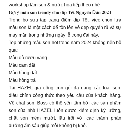
workshop làm son & nước hoa tiếp theo nhé
𝐆𝐨̛̣𝐢 𝐲́ 𝐦𝐚̀𝐮 𝐬𝐨𝐧 𝐭𝐫𝐞𝐧𝐝𝐲 𝐜𝐡𝐨 𝐝𝐢̣𝐩 𝐓𝐞̂́𝐭 𝐍𝐠𝐮𝐲𝐞̂𝐧 Đ𝐚́𝐧 𝟐𝟎𝟐𝟒
Trong bộ sưu tập trang điểm dịp Tết, việc chọn lựa
màu son là một cách để tôn lên vẻ đẹp quyến rũ và sự
may mắn trong những ngày lễ trọng đại này.
Top những màu son hot trend năm 2024 không nên bỏ
qua:
Màu đỏ rượu vang
Màu cam đất
Màu hồng đất
Màu hồng trà
Tại HAZEL gia công trọn gói đa dạng các loại son,
điều chỉnh công thức theo yêu cầu của khách hàng.
Về chất son, Boss có thể yên tâm bởi các sản phẩm
son của nhà HAZEL luôn được kiểm định kỹ lưỡng,
chất son mềm mướt, lâu trôi với các thành phần
dưỡng ẩm sâu giúp môi không bị khô.