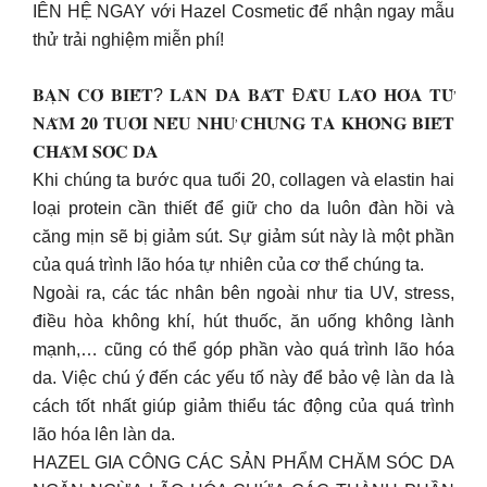
IÊN HỆ NGAY với Hazel Cosmetic để nhận ngay mẫu
thử trải nghiệm miễn phí!
𝐁𝐀̣𝐍 𝐂𝐎́ 𝐁𝐈𝐄̂́𝐓? 𝐋𝐀̀𝐍 𝐃𝐀 𝐁𝐀̆́𝐓 Đ𝐀̂̀𝐔 𝐋𝐀̃𝐎 𝐇𝐎́𝐀 𝐓𝐔̛̀
𝐍𝐀̆𝐌 𝟐𝟎 𝐓𝐔𝐎̂̉𝐈 𝐍𝐄̂́𝐔 𝐍𝐇𝐔̛ 𝐂𝐇𝐔́𝐍𝐆 𝐓𝐀 𝐊𝐇𝐎̂𝐍𝐆 𝐁𝐈𝐄̂́𝐓
𝐂𝐇𝐀̆𝐌 𝐒𝐎́𝐂 𝐃𝐀
Khi chúng ta bước qua tuổi 20, collagen và elastin hai
loại protein cần thiết để giữ cho da luôn đàn hồi và
căng mịn sẽ bị giảm sút. Sự giảm sút này là một phần
của quá trình lão hóa tự nhiên của cơ thể chúng ta.
Ngoài ra, các tác nhân bên ngoài như tia UV, stress,
điều hòa không khí, hút thuốc, ăn uống không lành
mạnh,… cũng có thể góp phần vào quá trình lão hóa
da. Việc chú ý đến các yếu tố này để bảo vệ làn da là
cách tốt nhất giúp giảm thiểu tác động của quá trình
lão hóa lên làn da.
HAZEL GIA CÔNG CÁC SẢN PHẨM CHĂM SÓC DA