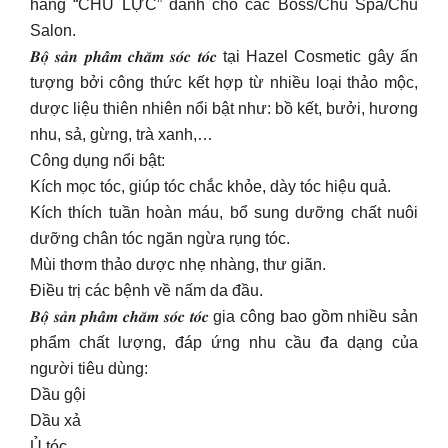
hàng “CHỦ LỰC” dành cho các Boss/Chủ Spa/Chủ
Salon.
𝑩𝒐̣̂ 𝒔𝒂̉𝒏 𝒑𝒉𝒂̂̉𝒎 𝒄𝒉𝒂̆𝒎 𝒔𝒐́𝒄 𝒕𝒐́𝒄 tại Hazel Cosmetic gây ấn
tượng bởi công thức kết hợp từ nhiều loại thảo mộc,
dược liệu thiên nhiên nổi bật như: bồ kết, bưởi, hương
nhu, sả, gừng, trà xanh,…
Công dụng nổi bật:
Kích mọc tóc, giúp tóc chắc khỏe, dày tóc hiệu quả.
Kích thích tuần hoàn máu, bổ sung dưỡng chất nuôi
dưỡng chân tóc ngăn ngừa rụng tóc.
Mùi thơm thảo dược nhẹ nhàng, thư giãn.
Điều trị các bệnh về nấm da đầu.
𝑩𝒐̣̂ 𝒔𝒂̉𝒏 𝒑𝒉𝒂̂̉𝒎 𝒄𝒉𝒂̆𝒎 𝒔𝒐́𝒄 𝒕𝒐́𝒄 gia công bao gồm nhiều sản
phẩm chất lượng, đáp ứng nhu cầu đa dạng của
người tiêu dùng:
Dầu gội
Dầu xả
Ủ tóc