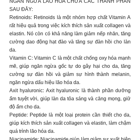
NGĂN NGỪA LÃO HÓA CHỨA CÁC THÀNH PHẦN
SAU ĐÂY:
Retinoids: Retinoids là một nhóm hợp chất Vitamin A
rất hiệu quả trong việc kích thích sản xuất collagen và
elastin. Nó còn có khả năng làm giảm nếp nhăn, tăng
cường dao động hạt đào và tăng sự đàn hồi cho làn
da.
Vitamin C: Vitamin C là một chất chống oxy hóa mạnh
mẽ, giúp ngăn ngừa gốc tự do gây hại cho da, tăng
cường sự đàn hồi và giảm sự hình thành melanin,
ngăn ngừa dấu hiệu lão hóa da.
Axit hyaluronic: Axit hyaluronic là thành phần dưỡng
ẩm tuyệt vời, giúp làn da tỏa sáng và căng mọng, giữ
độ ẩm cho da.
Peptide: Peptide là một loại protein cần thiết cho da,
giúp kích thích sản xuất collagen và elastin, làm chậm
quá trình lão hóa da.
Niacinamide: Niacinamide giúp làm giảm sự xuất hiện