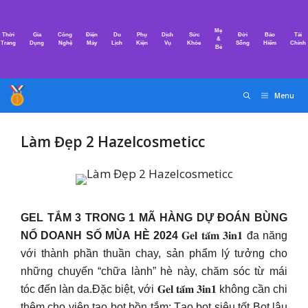
Chuyển
đến
Mẹ
Thời
Gia
Công
Điện
Du
Phụ
Dịch
Sức
Đời
Bảo
Tài
nội
&
Trang
Dụng
Nghệ
Máy
Lịch
Kiện
Vụ
Khỏe
Sống
Hiểm
Chính
Bé
dung
Menu
Làm Đẹp 2 Hazelcosmeticc
GEL TẮM 3 TRONG 1 MÃ HÀNG DỰ ĐOÁN BÙNG
NỔ DOANH SỐ MÙA HÈ 2024
𝐆𝐞𝐥 𝐭𝐚̆́𝐦 𝟑𝐢𝐧𝟏 đa năng
với thành phần thuần chay, sản phẩm lý tưởng cho
những chuyến “chữa lành” hè này, chăm sóc từ mái
tóc đến làn da.Đặc biệt, với 𝐆𝐞𝐥 𝐭𝐚̆́𝐦 𝟑𝐢𝐧𝟏 không cần chi
thêm cho viên tạo bọt bồn tắm: Tạo bọt siêu tốt Bọt lâu