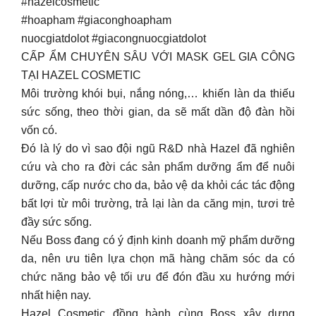
#hazelcosmetic
#hoapham #giaconghoapham
nuocgiatdolot #giacongnuocgiatdolot
CẤP ẨM CHUYÊN SÂU VỚI MASK GEL GIA CÔNG
TẠI HAZEL COSMETIC
Môi trường khói bụi, nắng nóng,… khiến làn da thiếu
sức sống, theo thời gian, da sẽ mất dần độ đàn hồi
vốn có.
Đó là lý do vì sao đội ngũ R&D nhà Hazel đã nghiên
cứu và cho ra đời các sản phẩm dưỡng ẩm để nuôi
dưỡng, cấp nước cho da, bảo vệ da khỏi các tác động
bất lợi từ môi trường, trả lại làn da căng mịn, tươi trẻ
đầy sức sống.
Nếu Boss đang có ý định kinh doanh mỹ phẩm dưỡng
da, nên ưu tiên lựa chọn mã hàng chăm sóc da có
chức năng bảo vệ tối ưu để đón đầu xu hướng mới
nhất hiện nay.
Hazel Cosmetic đồng hành cùng Boss xây dựng