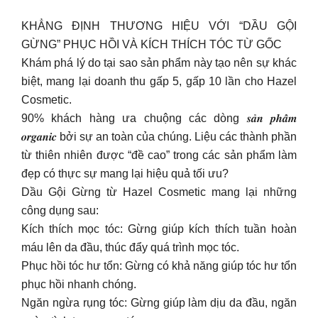
KHẲNG ĐỊNH THƯƠNG HIỆU VỚI “DẦU GỘI
GỪNG” PHỤC HỒI VÀ KÍCH THÍCH TÓC TỪ GỐC
Khám phá lý do tại sao sản phẩm này tạo nên sự khác
biệt, mang lại doanh thu gấp 5, gấp 10 lần cho Hazel
Cosmetic.
90% khách hàng ưa chuộng các dòng 𝒔𝒂̉𝒏 𝒑𝒉𝒂̂̉𝒎
𝒐𝒓𝒈𝒂𝒏𝒊𝒄 bởi sự an toàn của chúng. Liệu các thành phần
từ thiên nhiên được “đề cao” trong các sản phẩm làm
đẹp có thực sự mang lại hiệu quả tối ưu?
Dầu Gội Gừng từ Hazel Cosmetic mang lại những
công dụng sau:
Kích thích mọc tóc: Gừng giúp kích thích tuần hoàn
máu lên da đầu, thúc đẩy quá trình mọc tóc.
Phục hồi tóc hư tổn: Gừng có khả năng giúp tóc hư tổn
phục hồi nhanh chóng.
Ngăn ngừa rụng tóc: Gừng giúp làm dịu da đầu, ngăn