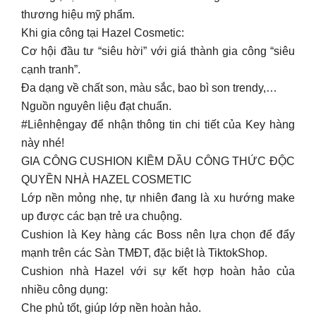
thương hiệu mỹ phẩm.
Khi gia công tại Hazel Cosmetic:
Cơ hội đầu tư “siêu hời” với giá thành gia công “siêu
cạnh tranh”.
Đa dạng về chất son, màu sắc, bao bì son trendy,…
Nguồn nguyên liệu đạt chuẩn.
#Liênhệngay để nhận thông tin chi tiết của Key hàng
này nhé!
GIA CÔNG CUSHION KIỀM DẦU CÔNG THỨC ĐỘC
QUYỀN NHÀ HAZEL COSMETIC
Lớp nền mỏng nhẹ, tự nhiên đang là xu hướng make
up được các bạn trẻ ưa chuộng.
Cushion là Key hàng các Boss nên lựa chọn để đẩy
mạnh trên các Sàn TMĐT, đặc biệt là TiktokShop.
Cushion nhà Hazel với sự kết hợp hoàn hảo của
nhiều công dụng:
Che phủ tốt, giúp lớp nền hoàn hảo.