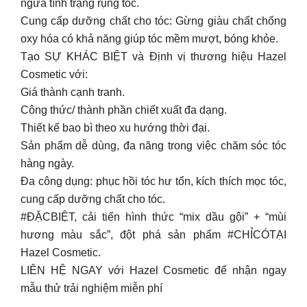
ngừa tình trạng rụng tóc.
Cung cấp dưỡng chất cho tóc: Gừng giàu chất chống
oxy hóa có khả năng giúp tóc mềm mượt, bóng khỏe.
Tạo SỰ KHÁC BIỆT và Định vị thương hiệu Hazel
Cosmetic với:
Giá thành cạnh tranh.
Công thức/ thành phần chiết xuất đa dạng.
Thiết kế bao bì theo xu hướng thời đại.
Sản phẩm dễ dùng, đa năng trong việc chăm sóc tóc
hàng ngày.
Đa công dụng: phục hồi tóc hư tổn, kích thích mọc tóc,
cung cấp dưỡng chất cho tóc.
#ĐẶCBIỆT, cải tiến hình thức “mix dầu gội” + “mùi
hương màu sắc”, đột phá sản phẩm #CHỈCÓTẠI
Hazel Cosmetic.
LIÊN HỆ NGAY với Hazel Cosmetic để nhận ngay
mẫu thử trải nghiệm miễn phí