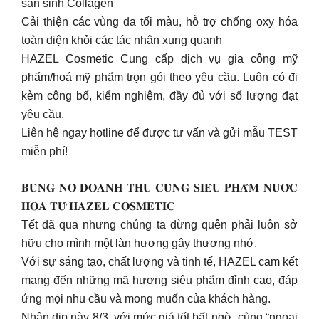
sản sinh Collagen
Cải thiện các vùng da tối màu, hỗ trợ chống oxy hóa
toàn diện khỏi các tác nhân xung quanh
HAZEL Cosmetic Cung cấp dịch vụ gia công mỹ
phẩm/hoá mỹ phẩm trọn gói theo yêu cầu. Luôn có đi
kèm công bố, kiểm nghiệm, đầy đủ với số lượng đạt
yêu cầu.
Liên hệ ngay hotline để được tư vấn và gửi mẫu TEST
miễn phí!
𝐁𝐔̀𝐍𝐆 𝐍𝐎̂̉ 𝐃𝐎𝐀𝐍𝐇 𝐓𝐇𝐔 𝐂𝐔̀𝐍𝐆 𝐒𝐈𝐄̂𝐔 𝐏𝐇𝐀̂̉𝐌 𝐍𝐔̛𝐎̛́𝐂
𝐇𝐎𝐀 𝐓𝐔̛̀ 𝐇𝐀𝐙𝐄𝐋 𝐂𝐎𝐒𝐌𝐄𝐓𝐈𝐂
Tết đã qua nhưng chúng ta đừng quên phải luôn sở
hữu cho mình một làn hương gây thương nhớ.
Với sự sáng tạo, chất lượng và tinh tế, HAZEL cam kết
mang đến những mã hương siêu phẩm đỉnh cao, đáp
ứng mọi nhu cầu và mong muốn của khách hàng.
Nhân dịp này 8/3, với mức giá tốt bất ngờ, cùng “ngoại