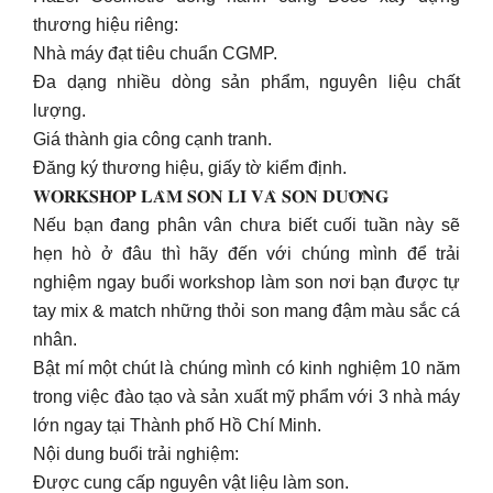
thương hiệu riêng:
Nhà máy đạt tiêu chuẩn CGMP.
Đa dạng nhiều dòng sản phẩm, nguyên liệu chất
lượng.
Giá thành gia công cạnh tranh.
Đăng ký thương hiệu, giấy tờ kiểm định.
𝐖𝐎𝐑𝐊𝐒𝐇𝐎𝐏 𝐋𝐀̀𝐌 𝐒𝐎𝐍 𝐋𝐈̀ 𝐕𝐀̀ 𝐒𝐎𝐍 𝐃𝐔̛𝐎̛̃𝐍𝐆
Nếu bạn đang phân vân chưa biết cuối tuần này sẽ
hẹn hò ở đâu thì hãy đến với chúng mình để trải
nghiệm ngay buổi workshop làm son nơi bạn được tự
tay mix & match những thỏi son mang đậm màu sắc cá
nhân.
Bật mí một chút là chúng mình có kinh nghiệm 10 năm
trong việc đào tạo và sản xuất mỹ phẩm với 3 nhà máy
lớn ngay tại Thành phố Hồ Chí Minh.
Nội dung buổi trải nghiệm:
Được cung cấp nguyên vật liệu làm son.