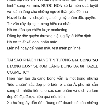
hình” sang xịn mịn, 𝐍𝐔̛𝐎̛́𝐂 𝐇𝐎𝐀 sẽ là món quà tuyệt
vời dành tặng cho những người thân yêu đó nha
Hazel là đơn vị chuyên gia công mỹ phẩm độc quyền:
Tư vấn xây dựng thương hiệu cá nhân
Hỗ trợ đào tạo chiến lược marketing
Đăng ký độc quyền thương hiệu, giấy tờ kiểm định
Hỗ trợ thiết kế logo, nhãn mác
Liên hệ ngay để nhận mẫu test miễn phí nhé!
TẠI SAO KHÁCH HÀNG TIN TƯỞNG 𝐆𝐈𝐀 𝐂𝐎̂𝐍𝐆 “𝐒𝐎̂́
𝐋𝐔̛𝐎̛̣𝐍𝐆 𝐋𝐎̛́𝐍” SERUM CĂNG BÓNG DA tại HAZEL
COSMETIC?
Hiện nay, làn da căng bóng vẫn là một trong những
“tiêu chuẩn” sắc đẹp phổ biến ở châu Á, phụ nữ sẵn
sàng chi nhiều tiền cho các sản phẩm và dịch vụ làm
đẹp để đạt được hiệu quả nêu trên.
Xu hướng ấy dẫn đến “bùng nổ” doanh số của những