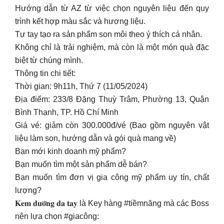
Hướng dẫn từ AZ từ việc chọn nguyên liệu đến quy
trình kết hợp màu sắc và hương liệu.
Tự tay tạo ra sản phẩm son môi theo ý thích cá nhân.
Không chỉ là trải nghiệm, mà còn là một món quà đặc
biệt từ chúng mình.
Thông tin chi tiết:
Thời gian: 9h11h, Thứ 7 (11/05/2024)
Địa điểm: 233/8 Đặng Thuỳ Trâm, Phường 13, Quận
Bình Thạnh, TP. Hồ Chí Minh
Giá vé: giảm còn 300.000đ/vé (Bao gồm nguyên vật
liệu làm son, hướng dẫn và gói quà mang về)
Bạn mới kinh doanh mỹ phẩm?
Bạn muốn tìm một sản phẩm dễ bán?
Bạn muốn tìm đơn vị gia công mỹ phẩm uy tín, chất
lượng?
𝐊𝐞𝐦 𝐝𝐮̛𝐨̛̃𝐧𝐠 𝐝𝐚 𝐭𝐚𝐲 là Key hàng #tiềmnăng mà các Boss
nên lựa chọn #giacông: