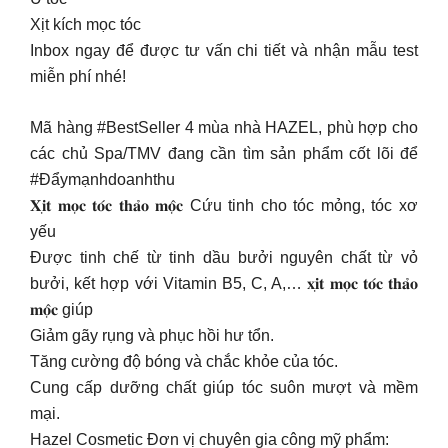
Xịt kích mọc tóc
Inbox ngay để được tư vấn chi tiết và nhận mẫu test
miễn phí nhé!
Mã hàng #BestSeller 4 mùa nhà HAZEL, phù hợp cho
các chủ Spa/TMV đang cần tìm sản phẩm cốt lõi để
#Đẩymạnhdoanhthu
𝐗𝐢̣𝐭 𝐦𝐨̣𝐜 𝐭𝐨́𝐜 𝐭𝐡𝐚̉𝐨 𝐦𝐨̣̂𝐜 Cứu tinh cho tóc mỏng, tóc xơ
yếu
Được tinh chế từ tinh dầu bưởi nguyên chất từ vỏ
bưởi, kết hợp với Vitamin B5, C, A,… 𝐱𝐢̣𝐭 𝐦𝐨̣𝐜 𝐭𝐨́𝐜 𝐭𝐡𝐚̉𝐨
𝐦𝐨̣̂𝐜 giúp
Giảm gãy rụng và phục hồi hư tổn.
Tăng cường độ bóng và chắc khỏe của tóc.
Cung cấp dưỡng chất giúp tóc suôn mượt và mềm
mại.
Hazel Cosmetic Đơn vị chuyên gia công mỹ phẩm: