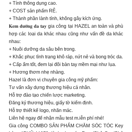
+ Tính thông dụng cao.
+ COST sản phẩm RẺ.
+ Thành phần lành tính, không gây kích ứng.
𝐊𝐞𝐦 𝐝𝐮̛𝐨̛̃𝐧𝐠 𝐝𝐚 𝐭𝐚𝐲 gia công tại HAZEL an toàn và phù
hợp các loại da khác nhau cũng như vấn đề da khác
nhau:
+ Nuôi dưỡng da sâu bên trong.
+ Khắc phục tình trạng khô ráp, nứt nẻ và bong tróc da.
+ Cấp ẩm tốt, đem lại đôi bàn tay mềm mại như lụa.
+ Hương thơm nhẹ nhàng.
Hazel là đơn vị chuyên gia công mỹ phẩm:
Tư vấn xây dựng thương hiệu cá nhân.
Hỗ trợ đào tạo chiến lược marketing.
Đăng ký thương hiệu, giấy tờ kiểm định.
Hỗ trợ thiết kế logo, nhãn mác.
Liên hệ ngay để nhận mẫu test m.iễn phí nhé!
Gia công COMBO SẢN PHẨM CHĂM SÓC TÓC Key