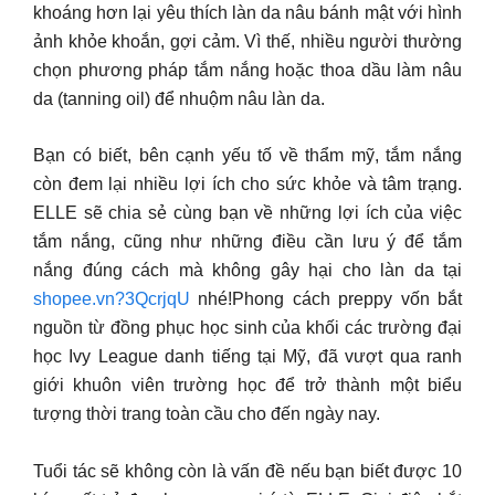
khoáng hơn lại yêu thích làn da nâu bánh mật với hình
ảnh khỏe khoắn, gợi cảm. Vì thế, nhiều người thường
chọn phương pháp tắm nắng hoặc thoa dầu làm nâu
da (tanning oil) để nhuộm nâu làn da.
Bạn có biết, bên cạnh yếu tố về thẩm mỹ, tắm nắng
còn đem lại nhiều lợi ích cho sức khỏe và tâm trạng.
ELLE sẽ chia sẻ cùng bạn về những lợi ích của việc
tắm nắng, cũng như những điều cần lưu ý để tắm
nắng đúng cách mà không gây hại cho làn da tại
shopee.vn?3QcrjqU
nhé!Phong cách preppy vốn bắt
nguồn từ đồng phục học sinh của khối các trường đại
học Ivy League danh tiếng tại Mỹ, đã vượt qua ranh
giới khuôn viên trường học để trở thành một biểu
tượng thời trang toàn cầu cho đến ngày nay.
Tuổi tác sẽ không còn là vấn đề nếu bạn biết được 10