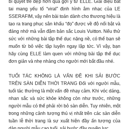
bí quyết trẻ đẹp hơn qua gợi ý từ ELLE. Giai điệu bắt
tai mang yếu tố “viral” định hình âm nhạc của LE
SSERAFIM, vậy nên bài toán dành cho thương hiệu là
tạo ra trang phục sân khấu “đọ” được về độ nổi bật và
đáng nhớ mà vẫn đậm bản sắc Louis Vuitton. Nếu thử
sức với những bài tập thể dục nặng nề, có thể bạn sẽ
muốn từ bỏ việc tập luyện ngay lập tức. Vì vậy, bạn
hãy cùng ELLE làm quen với những bài tập thể dục
đơn giản và nhẹ nhàng cho người mới bắt đầu nhé.
TUỔI TÁC KHÔNG LÀ VẤN ĐỀ KHI SẢI BƯỚC
TRÊN SÀN DIỄN THỜI TRANG Đối với người mẫu,
tuổi tác thường là một vấn đề nhạy cảm. Khi vóc dáng,
nhan sắc và sức khỏe không còn như trước, những
người mẫu có thể phải rời bỏ sàn diễn. Tuy nhiên, một
trong những cảnh tượng thú vị nhất trên các sàn diễn
tuần lễ thời trang là sự xuất hiện đầy ấn tượng của
dàn người mẫu cao tuổi, sải bước đầy quyền lực.