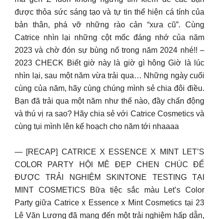
được thỏa sức sáng tạo và tự tin thể hiện cá tính của
bản thân, phá vỡ những rào cản “xưa cũ”. Cùng
Catrice nhìn lại những cột mốc đáng nhớ của năm
2023 và chờ đón sự bùng nổ trong năm 2024 nhé!! –
2023 CHECK Biết giờ này là giờ gì hông Giờ là lúc
nhìn lại, sau một năm vừa trải qua… Những ngày cuối
cùng của năm, hãy cùng chúng mình sẻ chia đôi điều.
Bạn đã trải qua một năm như thế nào, đầy chấn động
và thú vị ra sao? Hãy chia sẻ với Catrice Cosmetics và
cùng tụi mình lên kế hoạch cho năm tới nhaaaa
— [RECAP] CATRICE X ESSENCE X MINT LET’S
COLOR PARTY HỘI MÊ ĐẸP CHEN CHÚC ĐỂ
ĐƯỢC TRẢI NGHIỆM SKINTONE TESTING TẠI
MINT COSMETICS Bữa tiệc sắc màu Let’s Color
Party giữa Catrice x Essence x Mint Cosmetics tại 23
Lê Văn Lương đã mang đến một trải nghiệm hấp dẫn,