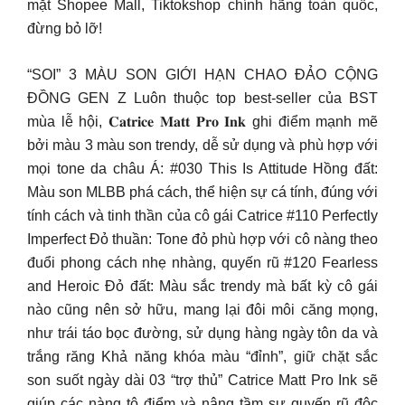
mặt Shopee Mall, Tiktokshop chính hãng toàn quốc,
đừng bỏ lỡ!
“SOI” 3 MÀU SON GIỚI HẠN CHAO ĐẢO CỘNG
ĐỒNG GEN Z Luôn thuộc top best-seller của BST
mùa lễ hội, 𝐂𝐚𝐭𝐫𝐢𝐜𝐞 𝐌𝐚𝐭𝐭 𝐏𝐫𝐨 𝐈𝐧𝐤 ghi điểm mạnh mẽ
bởi màu 3 màu son trendy, dễ sử dụng và phù hợp với
mọi tone da châu Á: #030 This Is Attitude Hồng đất:
Màu son MLBB phá cách, thể hiện sự cá tính, đúng với
tính cách và tinh thần của cô gái Catrice #110 Perfectly
Imperfect Đỏ thuần: Tone đỏ phù hợp với cô nàng theo
đuổi phong cách nhẹ nhàng, quyến rũ #120 Fearless
and Heroic Đỏ đất: Màu sắc trendy mà bất kỳ cô gái
nào cũng nên sở hữu, mang lại đôi môi căng mọng,
như trái táo bọc đường, sử dụng hàng ngày tôn da và
trắng răng Khả năng khóa màu “đỉnh”, giữ chặt sắc
son suốt ngày dài 03 “trợ thủ” Catrice Matt Pro Ink sẽ
giúp các nàng tô điểm và nâng tầm sự quyến rũ độc