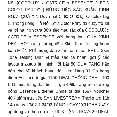
Nội [COCOLUX x CATRICE x ESSENCE] “LET’S
COLOR PARTY” | BỪNG TIỆC SẮC XUÂN RINH
NGAY QUÀ XỊN Duy nhất 𝟐𝟒.𝟎𝟐 𝟐𝟓.𝟎𝟐 tại Cocolux Big
C Thăng Long, Hà Nội Let’s Color Party đã quay trở lại
và lợi hại hơn xưa Bữa tiệc màu sắc của COCOLUX x
CATRICE x ESSENCE với hàng loạt QUÀ XINH
DEAL HOT cùng trải nghiệm Skin Tone Testing hoàn
toàn MIỄN PHÍ mừng đầu xuân năm mới: FREE Skin
Tone Testing Định vị màu sắc cá nhân, gợi ý các
layout makeup lên hình nổi bật 50 QUÀ TẶNG hấp
dẫn cho 50 khách hàng đầu tiên Tặng 01 Cọ trang
điểm Essence trị giá 115K DEAL CHỒNG DEAL: 100
BILL mua hàng đầu tiên trị giá 499k Tặng Son dưỡng
bóng Essence Extreme Shine trị giá 159k Voucher
40K giảm trực tiếp SĂN LIVESTREAM Thời gian: 11h
14h ngày 23/02 & 24/02 TẶNG NGAY VOUCHER 40K
áp dụng với hóa đơn từ 499K TẶNG NGAY 20 DEAL