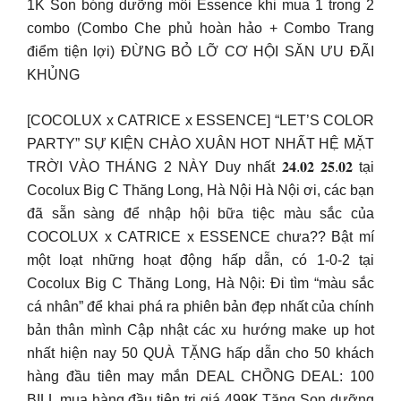
1K Son bóng dưỡng môi Essence khi mua 1 trong 2
combo (Combo Che phủ hoàn hảo + Combo Trang
điểm tiện lợi) ĐỪNG BỎ LỠ CƠ HỘI SĂN ƯU ĐÃI
KHỦNG
[COCOLUX x CATRICE x ESSENCE] “LET’S COLOR
PARTY” SỰ KIỆN CHÀO XUÂN HOT NHẤT HỆ MẶT
TRỜI VÀO THÁNG 2 NÀY Duy nhất 𝟐𝟒.𝟎𝟐 𝟐𝟓.𝟎𝟐 tại
Cocolux Big C Thăng Long, Hà Nội Hà Nội ơi, các bạn
đã sẵn sàng để nhập hội bữa tiệc màu sắc của
COCOLUX x CATRICE x ESSENCE chưa?? Bật mí
một loạt những hoạt động hấp dẫn, có 1-0-2 tại
Cocolux Big C Thăng Long, Hà Nội: Đi tìm “màu sắc
cá nhân” để khai phá ra phiên bản đẹp nhất của chính
bản thân mình Cập nhật các xu hướng make up hot
nhất hiện nay 50 QUÀ TẶNG hấp dẫn cho 50 khách
hàng đầu tiên may mắn DEAL CHỒNG DEAL: 100
BILL mua hàng đầu tiên trị giá 499K Tặng Son dưỡng