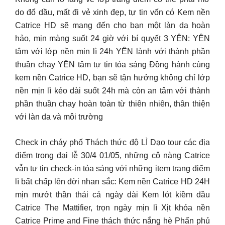
do đổ dầu, mất đi vẻ xinh đẹp, tự tin vốn có Kem nền
Catrice HD sẽ mang đến cho bạn một làn da hoàn
hảo, mịn màng suốt 24 giờ với bí quyết 3 YÊN: YÊN
tâm với lớp nền mịn lì 24h YÊN lành với thành phần
thuần chay YÊN tâm tự tin tỏa sáng Đồng hành cùng
kem nền Catrice HD, bạn sẽ tận hưởng không chỉ lớp
nền mịn lì kéo dài suốt 24h mà còn an tâm với thành
phần thuần chay hoàn toàn từ thiên nhiên, thân thiện
với làn da và môi trường
Check in cháy phố Thách thức độ LÌ Dạo tour các địa
điểm trong đại lễ 30/4 01/05, những cô nàng Catrice
vẫn tự tin check-in tỏa sáng với những item trang điểm
lì bất chấp lên đời nhan sắc: Kem nền Catrice HD 24H
mịn mướt thần thái cả ngày dài Kem lót kiềm dầu
Catrice The Mattifier, trọn ngày mịn lì Xịt khóa nền
Catrice Prime and Fine thách thức nắng hè Phấn phủ