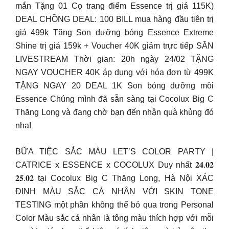
mắn Tặng 01 Cọ trang điểm Essence trị giá 115K)
DEAL CHỒNG DEAL: 100 BILL mua hàng đầu tiên trị
giá 499k Tặng Son dưỡng bóng Essence Extreme
Shine trị giá 159k + Voucher 40K giảm trực tiếp SĂN
LIVESTREAM Thời gian: 20h ngày 24/02 TẶNG
NGAY VOUCHER 40K áp dụng với hóa đơn từ 499K
TẶNG NGAY 20 DEAL 1K Son bóng dưỡng môi
Essence Chúng mình đã sẵn sàng tại Cocolux Big C
Thăng Long và đang chờ bạn đến nhận quà khủng đó
nha!
BỮA TIỆC SẮC MÀU LET’S COLOR PARTY |
CATRICE x ESSENCE x COCOLUX Duy nhất 𝟐𝟒.𝟎𝟐
𝟐𝟓.𝟎𝟐 tại Cocolux Big C Thăng Long, Hà Nội XÁC
ĐỊNH MÀU SẮC CÁ NHÂN VỚI SKIN TONE
TESTING một phần không thể bỏ qua trong Personal
Color Màu sắc cá nhân là tông màu thích hợp với mỗi