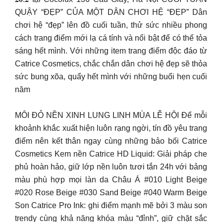
QUẬY “ĐẸP” CỦA MỘT DÂN CHƠI HỆ “ĐẸP” Dân
chơi hệ “đẹp” lên đồ cuối tuần, thử sức nhiều phong
cách trang điểm mới lạ cá tính và nổi bật để có thể tỏa
sáng hết mình. Với những item trang điểm độc đáo từ
Catrice Cosmetics, chắc chắn dân chơi hệ đẹp sẽ thỏa
sức bung xõa, quẩy hết mình với những buổi hẹn cuối
năm
MÔI ĐỎ NỀN XINH LUNG LINH MÙA LỄ HỘI Để mỗi
khoảnh khắc xuất hiện luôn rạng ngời, tín đồ yêu trang
điểm nên kết thân ngay cùng những bảo bối Catrice
Cosmetics Kem nền Catrice HD Liquid: Giải pháp che
phủ hoàn hảo, giữ lớp nền luôn tươi tắn 24h với bảng
màu phù hợp mọi làn da Châu Á #010 Light Beige
#020 Rose Beige #030 Sand Beige #040 Warm Beige
Son Catrice Pro Ink: ghi điểm mạnh mẽ bởi 3 màu son
trendy cùng khả năng khóa màu “đỉnh”, giữ chặt sắc