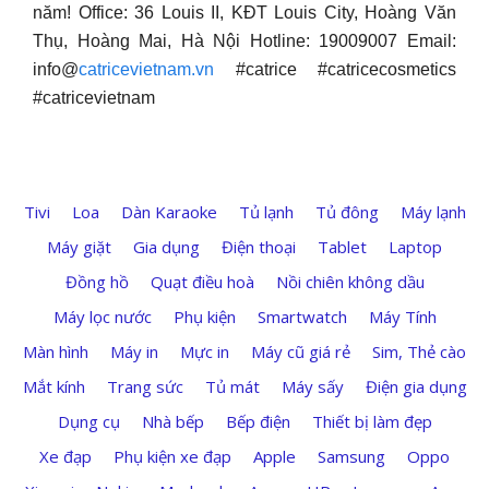
năm! Office: 36 Louis II, KĐT Louis City, Hoàng Văn
Thụ, Hoàng Mai, Hà Nội Hotline: 19009007 Email:
info@
catricevietnam.vn
#catrice #catricecosmetics
#catricevietnam
Tivi
Loa
Dàn Karaoke
Tủ lạnh
Tủ đông
Máy lạnh
Máy giặt
Gia dụng
Điện thoại
Tablet
Laptop
Đồng hồ
Quạt điều hoà
Nồi chiên không dầu
Máy lọc nước
Phụ kiện
Smartwatch
Máy Tính
Màn hình
Máy in
Mực in
Máy cũ giá rẻ
Sim, Thẻ cào
Mắt kính
Trang sức
Tủ mát
Máy sấy
Điện gia dụng
Dụng cụ
Nhà bếp
Bếp điện
Thiết bị làm đẹp
Xe đạp
Phụ kiện xe đạp
Apple
Samsung
Oppo