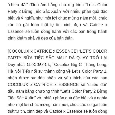
“chiêu đãi” đầu năm bằng chương trình “Let’s Color
Party 2 Bừng Tiệc Sắc Xuân” với nhiều phần quà đặc
biệt và ý nghĩa như một lời chúc mừng năm mới, chúc
các cô gái luôn thật tự tin, xinh đẹp và Catrice x
Essence sẽ luôn đồng hành với các bạn trong hành
trình khám phá vẻ đẹp của bản thân.
[COCOLUX x CATRICE x ESSENCE] “LET’S COLOR
PARTY BỮA TIỆC SẮC MÀU” ĐÃ QUAY TRỞ LẠI
Duy nhất 𝟐𝟒.𝟎𝟐 𝟐𝟓.𝟎𝟐 tại Cocolux Big C Thăng Long,
Hà Nội Tiếp nối sự thành công về Let’s Color Party 1,
nhận được sự đón nhận và yêu thích của các bạn
COCOLUX x CATRICE x ESSENCE sẽ “chiêu đãi”
đầu năm bằng chương trình “Let’s Color Party 2 Bừng
Tiệc Sắc Xuân” với nhiều phần quà đặc biệt và ý nghĩa
như một lời chúc mừng năm mới, chúc các cô gái luôn
thật tự tin, xinh đẹp và Catrice x Essence sẽ luôn đồng