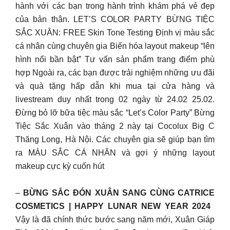
hành với các bạn trong hành trình khám phá vẻ đẹp
của bản thân. LET’S COLOR PARTY BỪNG TIỆC
SẮC XUÂN: FREE Skin Tone Testing Định vị màu sắc
cá nhân cùng chuyên gia Biến hóa layout makeup “lên
hình nổi bần bật” Tư vấn sản phẩm trang điểm phù
hợp Ngoài ra, các bạn được trải nghiệm những ưu đãi
và quà tặng hấp dẫn khi mua tại cửa hàng và
livestream duy nhất trong 02 ngày từ 24.02 25.02.
Đừng bỏ lỡ bữa tiệc màu sắc “Let’s Color Party” Bừng
Tiệc Sắc Xuân vào tháng 2 này tại Cocolux Big C
Thăng Long, Hà Nội. Các chuyên gia sẽ giúp bạn tìm
ra MÀU SẮC CÁ NHÂN và gợi ý những layout
makeup cực kỳ cuốn hút
–
BỪNG SẮC ĐÓN XUÂN SANG CÙNG CATRICE
COSMETICS | HAPPY LUNAR NEW YEAR 2024 ️
Vậy là đã chính thức bước sang năm mới, Xuân Giáp