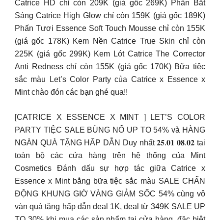
Catrice HD chỉ còn 209K (giá gốc 269K) Phấn Bắt
Sáng Catrice High Glow chỉ còn 159K (giá gốc 189K)
Phấn Tươi Essence Soft Touch Mousse chỉ còn 155K
(giá gốc 178K) Kem Nền Catrice True Skin chỉ còn
225K (giá gốc 299K) Kem Lót Catrice The Corrector
Anti Redness chỉ còn 155K (giá gốc 170K) Bữa tiệc
sắc màu Let’s Color Party của Catrice x Essence x
Mint chào đón các bạn ghé qua!!
[CATRICE X ESSENCE X MINT ] LET’S COLOR
PARTY TIỆC SALE BÙNG NỔ UP TO 54% và HÀNG
NGÀN QUÀ TẶNG HẤP DẪN Duy nhất 𝟐𝟓.𝟎𝟏 𝟎𝟖.𝟎𝟐 tại
toàn bộ các cửa hàng trên hệ thống của Mint
Cosmetics Đánh dấu sự hợp tác giữa Catrice x
Essence x Mint bằng bữa tiệc sắc màu SALE CHẤN
ĐỘNG KHUNG GIỜ VÀNG GIẢM SỐC 54% cùng vô
vàn quà tặng hấp dẫn deal 1K, deal từ 349K SALE UP
TO 30% khi mua các sản phẩm tại cửa hàng, đặc biệt