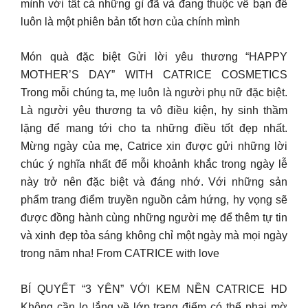
mình với tất cả những gì đã và đang thuộc về bạn để
luôn là một phiên bản tốt hơn của chính mình
Món quà đặc biệt Gửi lời yêu thương “HAPPY
MOTHER’S DAY” WITH CATRICE COSMETICS
Trong mỗi chúng ta, mẹ luôn là người phụ nữ đặc biệt.
Là người yêu thương ta vô điều kiện, hy sinh thầm
lặng để mang tới cho ta những điều tốt đẹp nhất.
Mừng ngày của mẹ, Catrice xin được gửi những lời
chúc ý nghĩa nhất để mỗi khoảnh khắc trong ngày lễ
này trở nên đặc biệt và đáng nhớ. Với những sản
phẩm trang điểm truyền nguồn cảm hứng, hy vọng sẽ
được đồng hành cùng những người mẹ để thêm tự tin
và xinh đẹp tỏa sáng không chỉ một ngày mà mọi ngày
trong năm nha! From CATRICE with love
BÍ QUYẾT “3 YÊN” VỚI KEM NỀN CATRICE HD
Không cần lo lắng về lớp trang điểm có thể phai mờ