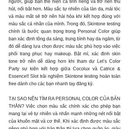
người, giúp bạn thể hiện cá tính riêng và trở nên thu
hút, nổi bật hơn. Màu sắc tự nhiên của làn da, mái tóc
và màu mắt sẽ trở nên hài hòa khi kết hợp đúng với
màu sắc cá nhân của mình. Trong đó, Skintone testing
chính là bước quan trọng trong Personal Color giúp
bạn xác định tông da sáng, trung bình hay da ngăm, từ
đó dễ dàng lựa chọn được màu sắc phù hợp vào việc
phối trang phục hay makeup. Bật mí, xác định skin
tone trở nên dễ dàng hơn khi tham dự Let’s Color
Party sự kiện kết hợp giữa Cocolux và Catrice &
Essence!! Slot trải nghiệm Skintone testing hoàn toàn
free dành cho các bạn nhanh tay đăng ký.
TẠI SAO NÊN TÌM RA PERSONAL COLOR CỦA BẢN
THÂN? Việc chọn màu sắc chính xác cho phép bạn
mang lại vẻ tự nhiên và nhấn mạnh những nét nổi bật
của khuôn mặt và cơ thể. Khi xác định được màu sắc
riêng phù hợp với bản thân thì lựa chọn quần áo, giày