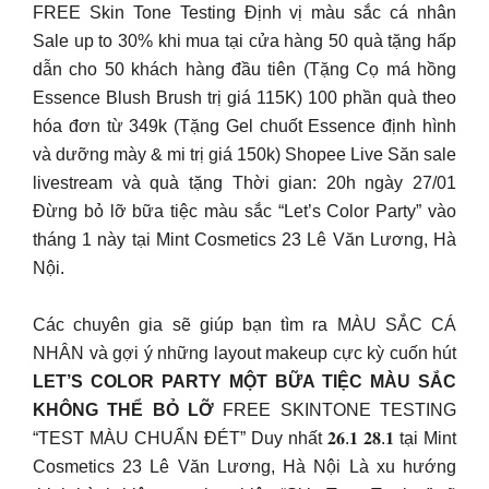
FREE Skin Tone Testing Định vị màu sắc cá nhân
Sale up to 30% khi mua tại cửa hàng 50 quà tặng hấp
dẫn cho 50 khách hàng đầu tiên (Tặng Cọ má hồng
Essence Blush Brush trị giá 115K) 100 phần quà theo
hóa đơn từ 349k (Tặng Gel chuốt Essence định hình
và dưỡng mày & mi trị giá 150k) Shopee Live Săn sale
livestream và quà tặng Thời gian: 20h ngày 27/01
Đừng bỏ lỡ bữa tiệc màu sắc “Let’s Color Party” vào
tháng 1 này tại Mint Cosmetics 23 Lê Văn Lương, Hà
Nội.
Các chuyên gia sẽ giúp bạn tìm ra MÀU SẮC CÁ
NHÂN và gợi ý những layout makeup cực kỳ cuốn hút
LET’S COLOR PARTY MỘT BỮA TIỆC MÀU SẮC
KHÔNG THỂ BỎ LỠ
FREE SKINTONE TESTING
“TEST MÀU CHUẨN ĐÉT” Duy nhất 𝟐𝟔.𝟏 𝟐𝟖.𝟏 tại Mint
Cosmetics 23 Lê Văn Lương, Hà Nội Là xu hướng