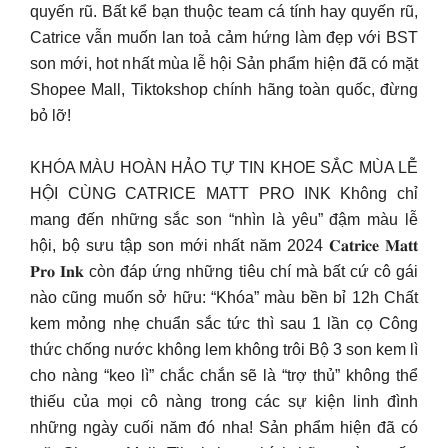
quyến rũ. Bất kể bạn thuộc team cá tính hay quyến rũ,
Catrice vẫn muốn lan toả cảm hứng làm đẹp với BST
son mới, hot nhất mùa lễ hội Sản phẩm hiện đã có mặt
Shopee Mall, Tiktokshop chính hãng toàn quốc, đừng
bỏ lỡ!
KHÓA MÀU HOÀN HẢO TỰ TIN KHOE SẮC MÙA LỄ
HỘI CÙNG CATRICE MATT PRO INK Không chỉ
mang đến những sắc son “nhìn là yêu” đậm màu lễ
hội, bộ sưu tập son mới nhất năm 2024 𝐂𝐚𝐭𝐫𝐢𝐜𝐞 𝐌𝐚𝐭𝐭
𝐏𝐫𝐨 𝐈𝐧𝐤 còn đáp ứng những tiêu chí mà bất cứ cô gái
nào cũng muốn sở hữu: “Khóa” màu bền bỉ 12h Chất
kem mỏng nhẹ chuẩn sắc tức thì sau 1 lần cọ Công
thức chống nước không lem không trôi Bộ 3 son kem lì
cho nàng “keo lì” chắc chắn sẽ là “trợ thủ” không thể
thiếu của mọi cô nàng trong các sự kiện linh đình
những ngày cuối năm đó nha! Sản phẩm hiện đã có