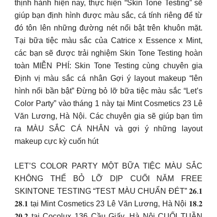
thịnh hành hiện nay, thực hiện “Skin Tone Testing” sẽ
giúp bạn định hình được màu sắc, cá tính riêng để từ
đó tôn lên những đường nét nổi bật trên khuôn mặt.
Tại bữa tiệc màu sắc của Catrice x Essence x Mint,
các bạn sẽ được trải nghiệm Skin Tone Testing hoàn
toàn MIỄN PHÍ: Skin Tone Testing cùng chuyên gia
Định vị màu sắc cá nhân Gợi ý layout makeup “lên
hình nổi bần bật” Đừng bỏ lỡ bữa tiệc màu sắc “Let’s
Color Party” vào tháng 1 này tại Mint Cosmetics 23 Lê
Văn Lương, Hà Nội. Các chuyên gia sẽ giúp bạn tìm
ra MÀU SẮC CÁ NHÂN và gợi ý những layout
makeup cực kỳ cuốn hút
LET’S COLOR PARTY MỘT BỮA TIỆC MÀU SẮC
KHÔNG THỂ BỎ LỠ DỊP CUỐI NĂM FREE
SKINTONE TESTING “TEST MÀU CHUẨN ĐÉT” 𝟐𝟔.𝟏
𝟐𝟖.𝟏 tại Mint Cosmetics 23 Lê Văn Lương, Hà Nội 𝟏𝟖.𝟐
𝟐𝟎.𝟐 tại Cocolux 136 Cầu Giấy, Hà Nội CUỐI TUẦN