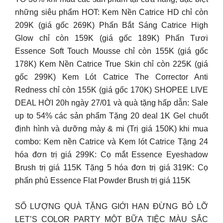
những siêu phẩm HOT: Kem Nền Catrice HD chỉ còn
209K (giá gốc 269K) Phấn Bắt Sáng Catrice High
Glow chỉ còn 159K (giá gốc 189K) Phấn Tươi
Essence Soft Touch Mousse chỉ còn 155K (giá gốc
178K) Kem Nền Catrice True Skin chỉ còn 225K (giá
gốc 299K) Kem Lót Catrice The Corrector Anti
Redness chỉ còn 155K (giá gốc 170K) SHOPEE LIVE
DEAL HỜI 20h ngày 27/01 và quà tặng hấp dẫn: Sale
up to 54% các sản phẩm Tặng 20 deal 1K Gel chuốt
định hình và dưỡng mày & mi (Trị giá 150K) khi mua
combo: Kem nền Catrice và Kem lót Catrice Tặng 24
hóa đơn trị giá 299K: Cọ mắt Essence Eyeshadow
Brush trị giá 115K Tặng 5 hóa đơn trị giá 319K: Cọ
phấn phủ Essence Flat Powder Brush trị giá 115K
SỐ LƯỢNG QUÀ TẶNG GIỚI HẠN ĐỪNG BỎ LỠ
LET’S COLOR PARTY MỘT BỮA TIỆC MÀU SẮC