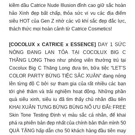
kiềm dầu Catrice Nude Illusion đỉnh cao giữ sắc hoàn
hảo Xinh đẹp bất chấp, thỏa sức vi vu các địa điểm
siêu HOT của Gen Z nhờ các vũ khí sắc đẹp đắc lực,
thách thức mọi hoàn cảnh từ Catrice Cosmetics!
[COCOLUX x CATRICE x ESSENCE]
DAY 1 SỨC
NÓNG ĐANG LAN TỎA TẠI COCOLUX BIG C
THĂNG LONG Theo như phóng viên thường trú tại
Cocolux Big C Thăng Long đưa tin, bữa tiệc “LET’S
COLOR PARTY BỪNG TIỆC SẮC XUÂN” đang nóng
lên từng độ C bởi sự tham gia của rất nhiều các bạn
tới ghé thăm và trải nghiệm hoạt động. Những phần
quà siêu xinh, siêu iu đã tìm thấy chủ nhân đầu tiên
KHAI XUÂN TƯNG BỪNG BÙNG NỔ ƯU ĐÃI: FREE
Skin Tone Testing Định vị màu sắc cá nhân, để khai
phá ra phiên bản đẹp nhất của chính bản thân mình 50
QUÀ TẶNG hấp dẫn cho 50 khách hàng đầu tiên may