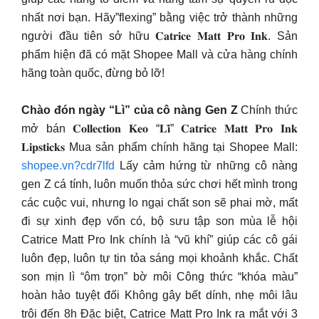
nhất nơi bạn. Hãy”flexing” bằng việc trở thành những
người đầu tiên sở hữu 𝐂𝐚𝐭𝐫𝐢𝐜𝐞 𝐌𝐚𝐭𝐭 𝐏𝐫𝐨 𝐈𝐧𝐤. Sản
phẩm hiện đã có mặt Shopee Mall và cửa hàng chính
hãng toàn quốc, đừng bỏ lỡ!
Chào đón ngày “Lì” của cô nàng Gen Z
Chính thức
mở bán 𝐂𝐨𝐥𝐥𝐞𝐜𝐭𝐢𝐨𝐧 𝐊𝐞𝐨 “𝐋𝐢̀” 𝐂𝐚𝐭𝐫𝐢𝐜𝐞 𝐌𝐚𝐭𝐭 𝐏𝐫𝐨 𝐈𝐧𝐤
𝐋𝐢𝐩𝐬𝐭𝐢𝐜𝐤𝐬 Mua sản phẩm chính hãng tại Shopee Mall:
shopee.vn?cdr7lfd
Lấy cảm hứng từ những cô nàng
gen Z cá tính, luôn muốn thỏa sức chơi hết mình trong
các cuộc vui, nhưng lo ngại chất son sẽ phai mờ, mất
đi sự xinh đẹp vốn có, bộ sưu tập son mùa lễ hội
Catrice Matt Pro Ink chính là “vũ khí” giúp các cô gái
luôn đẹp, luôn tự tin tỏa sáng mọi khoảnh khắc. Chất
son mịn lì “ôm trọn” bờ môi Công thức “khóa màu”
hoàn hảo tuyệt đối Không gây bết dính, nhẹ môi lâu
trôi đến 8h Đặc biệt, Catrice Matt Pro Ink ra mắt với 3