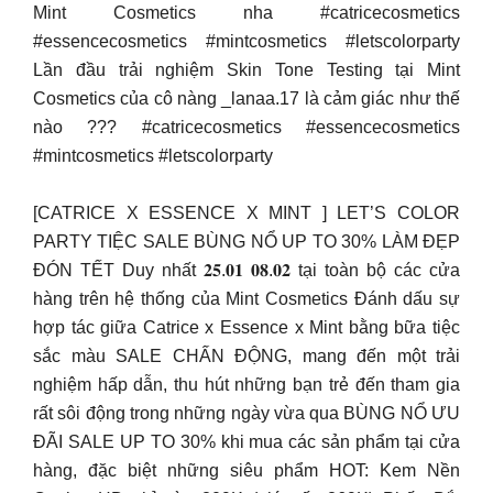
Mint Cosmetics nha #catricecosmetics
#essencecosmetics #mintcosmetics #letscolorparty
Lần đầu trải nghiệm Skin Tone Testing tại Mint
Cosmetics của cô nàng _lanaa.17 là cảm giác như thế
nào ??? #catricecosmetics #essencecosmetics
#mintcosmetics #letscolorparty
[CATRICE X ESSENCE X MINT ] LET’S COLOR
PARTY TIỆC SALE BÙNG NỔ UP TO 30% LÀM ĐẸP
ĐÓN TẾT Duy nhất 𝟐𝟓.𝟎𝟏 𝟎𝟖.𝟎𝟐 tại toàn bộ các cửa
hàng trên hệ thống của Mint Cosmetics Đánh dấu sự
hợp tác giữa Catrice x Essence x Mint bằng bữa tiệc
sắc màu SALE CHẤN ĐỘNG, mang đến một trải
nghiệm hấp dẫn, thu hút những bạn trẻ đến tham gia
rất sôi động trong những ngày vừa qua BÙNG NỔ ƯU
ĐÃI SALE UP TO 30% khi mua các sản phẩm tại cửa
hàng, đặc biệt những siêu phẩm HOT: Kem Nền