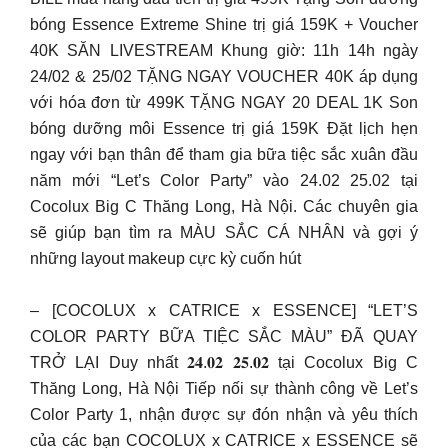
bóng Essence Extreme Shine trị giá 159K + Voucher
40K SĂN LIVESTREAM Khung giờ: 11h 14h ngày
24/02 & 25/02 TẶNG NGAY VOUCHER 40K áp dụng
với hóa đơn từ 499K TẶNG NGAY 20 DEAL 1K Son
bóng dưỡng môi Essence trị giá 159K Đặt lịch hẹn
ngay với bạn thân để tham gia bữa tiệc sắc xuân đầu
năm mới “Let’s Color Party” vào 24.02 25.02 tại
Cocolux Big C Thăng Long, Hà Nội. Các chuyên gia
sẽ giúp bạn tìm ra MÀU SẮC CÁ NHÂN và gợi ý
những layout makeup cực kỳ cuốn hút
– [COCOLUX x CATRICE x ESSENCE] “LET’S
COLOR PARTY BỮA TIỆC SẮC MÀU” ĐÃ QUAY
TRỞ LẠI Duy nhất 𝟐𝟒.𝟎𝟐 𝟐𝟓.𝟎𝟐 tại Cocolux Big C
Thăng Long, Hà Nội Tiếp nối sự thành công về Let’s
Color Party 1, nhận được sự đón nhận và yêu thích
của các bạn COCOLUX x CATRICE x ESSENCE sẽ