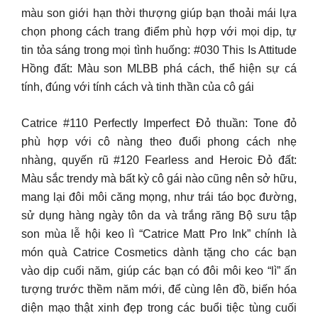
màu son giới hạn thời thượng giúp bạn thoải mái lựa
chọn phong cách trang điểm phù hợp với mọi dịp, tự
tin tỏa sáng trong mọi tình huống: #030 This Is Attitude
Hồng đất: Màu son MLBB phá cách, thể hiện sự cá
tính, đúng với tính cách và tinh thần của cô gái
Catrice #110 Perfectly Imperfect Đỏ thuần: Tone đỏ
phù hợp với cô nàng theo đuổi phong cách nhẹ
nhàng, quyến rũ #120 Fearless and Heroic Đỏ đất:
Màu sắc trendy mà bất kỳ cô gái nào cũng nên sở hữu,
mang lại đôi môi căng mọng, như trái táo bọc đường,
sử dụng hàng ngày tôn da và trắng răng Bộ sưu tập
son mùa lễ hội keo lì “Catrice Matt Pro Ink” chính là
món quà Catrice Cosmetics dành tặng cho các bạn
vào dịp cuối năm, giúp các bạn có đôi môi keo “lì” ấn
tượng trước thềm năm mới, để cùng lên đồ, biến hóa
diện mạo thật xinh đẹp trong các buổi tiệc tùng cuối