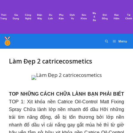
Chuyển
đến
Mẹ
Thời
Gia
Công
Điện
Du
Phụ
Dịch
Sức
Đời
Bảo
Tài
nội
&
Trang
Dụng
Nghệ
Máy
Lịch
Kiện
Vụ
Khỏe
Sống
Hiểm
Chính
Bé
dung
Menu
Làm Đẹp 2 catricecosmetics
TOP NHỮNG CÁCH CHỮA LÀNH BẠN PHẢI BIẾT
TOP 1: Xịt khóa nền Catrice Oil-Control Matt Fixing
Spray Chữa lành lớp nền nhanh đổ dầu Hỡi những
trái tim năng động, dễ bị tổn thương bởi lớp nền
nhanh đổ dầu vì cái nắng gay gắt mùa hè thì từ giờ
hãy yên tâm sở hữu xịt khóa nền Catrice Oil-Control