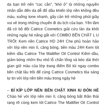
da bạn trở nên “cọc cằn”, “khó ở” là những nguyên
nhân dẫn đến da dễ đổ dầu khiến lớp nền không đều
màu, xuống tone nhanh, gây cản trở những phút giây
vui vẻ trong những chuyến đi du lịch của bạn. Yên tâm
đã có bộ đôi Catrice Cosmetics giải cứu làn da khỏi
những ngày hè nắng gắt với COMBO BỀN CHẶT L U
TRÔI: Kem nền Catrice HD 24H Che phủ hoàn hảo
với lớp nền mịn lì, căng bóng, bền màu 24H Kem lót
kiềm dầu Catrice The Mattifier Oil Control Kiềm dầu,
giảm bóng nhờn thu nhỏ lỗ chân lông và kéo dài thời
gian giữ màu của lớp trang điểm Bỏ túi ngay combo
bền chặt lâu trôi để cùng Catrice Cosmetics tỏa sáng
tự tin với lớp nền bền màu trong ngày hè
–
BÍ KÍP LỚP NỀN BỀN CHẶT XINH IU ĐÓN HÈ
Chào hè với lớp nền mịn lì, căng bóng bật thần thái
rạng rỡ cùng kem lót Catrice The Mattifier Oil Control