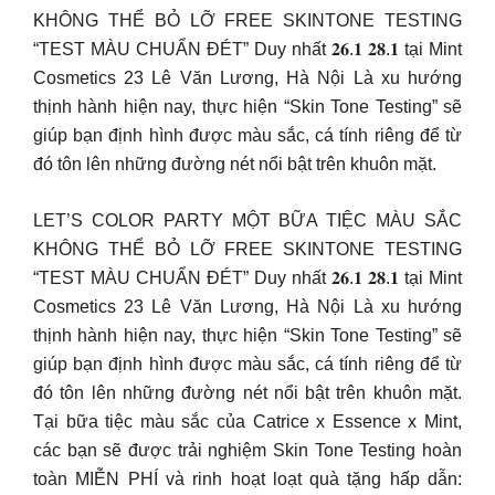
KHÔNG THỂ BỎ LỠ FREE SKINTONE TESTING
“TEST MÀU CHUẨN ĐÉT” Duy nhất 𝟐𝟔.𝟏 𝟐𝟖.𝟏 tại Mint
Cosmetics 23 Lê Văn Lương, Hà Nội Là xu hướng
thịnh hành hiện nay, thực hiện “Skin Tone Testing” sẽ
giúp bạn định hình được màu sắc, cá tính riêng để từ
đó tôn lên những đường nét nổi bật trên khuôn mặt.
LET’S COLOR PARTY MỘT BỮA TIỆC MÀU SẮC
KHÔNG THỂ BỎ LỠ FREE SKINTONE TESTING
“TEST MÀU CHUẨN ĐÉT” Duy nhất 𝟐𝟔.𝟏 𝟐𝟖.𝟏 tại Mint
Cosmetics 23 Lê Văn Lương, Hà Nội Là xu hướng
thịnh hành hiện nay, thực hiện “Skin Tone Testing” sẽ
giúp bạn định hình được màu sắc, cá tính riêng để từ
đó tôn lên những đường nét nổi bật trên khuôn mặt.
Tại bữa tiệc màu sắc của Catrice x Essence x Mint,
các bạn sẽ được trải nghiệm Skin Tone Testing hoàn
toàn MIỄN PHÍ và rinh hoạt loạt quà tặng hấp dẫn: