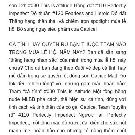
son 12h #030 This Is Attitude Hồng đất #110 Perfectly
Imperfect Đỏ thuần #120 Fearless and Heroic Đỏ đất
Thăng hạng thần thái và chiếm trọn spotlight mùa lễ
hội Bổ sung ngay siêu phẩm của Catrice!
CÁ TÍNH HAY QUYẾN RŨ BẠN THUỘC TEAM NÀO
TRONG MÙA LỄ HỘI NĂM NAY? Bạn đã sẵn sàng
“thăng hạng nhan sắc” của mình trong mùa lễ hội này
chưa? Cho dù bạn đang theo đuổi vẻ đẹp cá tính hay
mê đắm trong sự quyến rũ, dòng son Catrice Matt Pro
Ink đều “chiều lòng” với những gam màu hoàn hảo:
Team “cá tính” #030 This Is Attitude Một tông hồng
nude MLBB phá cách, thể hiện sự cá tính, đúng với
tính cách và tinh thần của cô gái Catrice. Team “quyến
rũ” #110 Perfectly Imperfect Ngược lại, Perfectly
Imperfect, một tông màu đỏ rượu, đại diện cho sức hút
mạnh mẽ, hoàn hảo cho những cô nàng thêm chút