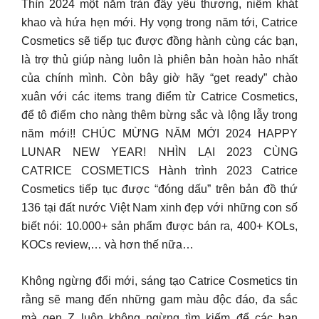
Thìn 2024 một năm tràn đầy yêu thương, niềm khát
khao và hứa hẹn mới. Hy vọng trong năm tới, Catrice
Cosmetics sẽ tiếp tục được đồng hành cùng các bạn,
là trợ thủ giúp nàng luôn là phiên bản hoàn hảo nhất
của chính mình. Còn bây giờ hãy “get ready” chào
xuân với các items trang điểm từ Catrice Cosmetics,
để tô điểm cho nàng thêm bừng sắc và lộng lẫy trong
năm mới!! CHÚC MỪNG NĂM MỚI 2024 HAPPY
LUNAR NEW YEAR! NHÌN LẠI 2023 CÙNG
CATRICE COSMETICS Hành trình 2023 Catrice
Cosmetics tiếp tục được “đóng dấu” trên bản đồ thứ
136 tại đất nước Việt Nam xinh đẹp với những con số
biết nói: 10.000+ sản phẩm được bán ra, 400+ KOLs,
KOCs review,… và hơn thế nữa…
Không ngừng đổi mới, sáng tạo Catrice Cosmetics tin
rằng sẽ mang đến những gam màu độc đáo, đa sắc
mà gen Z luôn không ngừng tìm kiếm để các bạn