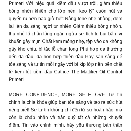
Primer! Với hiệu quả kiềm dầu vượt trội, giảm thiểu
bóng nhờn khiến cho lớp nền “keo lỳ” cuốn hút và
quyến rũ hơn bao giờ hết: Nâng tone nhẹ nhàng, đem
lại làn da sáng ngời tự nhiên Giảm thiểu bóng nhờn,
thu nhỏ lỗ chân lông ngăn ngừa sự tích tụ bụi bẩn, vi
khuẩn gây mụn Chất kem mỏng nhẹ, tệp vào da không
gây khó chịu, bí tắc lỗ chân lông Phù hợp da thường
đến da dầu, da hỗn hợp thiên dầu Hãy sẵn sàng để
tỏa sáng và tự tin mỗi ngày với bí kíp lớp nền bền chặt
từ kem lót kiềm dầu Catrice The Mattifier Oil Control
Primer!
MORE CONFIDENCE, MORE SELF-LOVE Tự tin
chính là chìa khóa giúp bạn tỏa sáng và tạo ra sức hút
riêng biệt! Sự tự tin không chỉ đến từ sự hoàn hảo, mà
còn là chấp nhận và trân quý tất cả những khuyết
điểm. Tin vào chính mình, hãy yêu thương bản thân