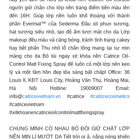
người giữ chân cho lớp nền trang điểm bền màu lên
đến 16H: Giúp lớp nền luôn khô thoáng với thành
phần Evermat™ của Sederma Đầu xịt phun sương,
hạt sương siêu nhỏ, tạo độ ẩm tươi mát cho da Lớp
makeup đều màu và căng bóng, tránh tình trạng cakey
hay bệt phấn Thu nhỏ lỗ chân lông mang lại sự mịn
màng cho da Bỏ túi ngay xịt khóa nền Catrice Oil-
Control Matt Fixing Spray để luôn có một lớp nền keo
lỳ và một tâm hồn đẹp tỏa sáng bất chấp! Office: 36
Louis II, KĐT Louis City, Hoàng Văn Thụ, Hoàng Mai,
Hà Nội Hotline: 19009007 Email:
info@
catricevietnam.vn
#catrice
#catricecosmetics
#catricevietnam
#xitkhoanencatriceoilcontrolmattfixingspray
CHÚNG MÌNH CÓ NHAU BỘ ĐÔI GIỮ CHẶT LỚP
NỀN MỊN LÌ MƯỚT DA Tiết trời oi ả, nắng nóng khiến