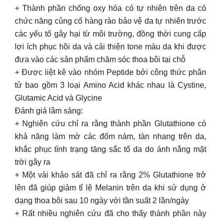
+ Thành phần chống oxy hóa có tự nhiên trên da có
chức năng củng cố hàng rào bảo vệ da tự nhiên trước
các yếu tố gây hại từ môi trường, đồng thời cung cấp
lợi ích phục hồi da và cải thiện tone màu da khi được
đưa vào các sản phẩm chăm sóc thoa bôi tại chỗ
+ Được liệt kê vào nhóm Peptide bởi công thức phân
tử bao gồm 3 loại Amino Acid khác nhau là Cystine,
Glutamic Acid và Glycine
Đánh giá lâm sàng:
+ Nghiên cứu chỉ ra rằng thành phần Glutathione có
khả năng làm mờ các đốm nám, tàn nhang trên da,
khắc phục tình trạng tăng sắc tố da do ánh nắng mặt
trời gây ra
+ Một vài khảo sát đã chỉ ra rằng 2% Glutathione trở
lên đã giúp giảm tỉ lệ Melanin trên da khi sử dụng ở
dạng thoa bôi sau 10 ngày với tần suất 2 lần/ngày
+ Rất nhiều nghiên cứu đã cho thấy thành phần này