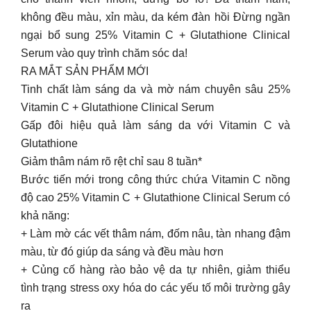
không đều màu, xỉn màu, da kém đàn hồi Đừng ngần
ngại bổ sung 25% Vitamin C + Glutathione Clinical
Serum vào quy trình chăm sóc da!
RA MẮT SẢN PHẨM MỚI
Tinh chất làm sáng da và mờ nám chuyên sâu 25%
Vitamin C + Glutathione Clinical Serum
Gấp đôi hiệu quả làm sáng da với Vitamin C và
Glutathione
Giảm thâm nám rõ rệt chỉ sau 8 tuần*
Bước tiến mới trong công thức chứa Vitamin C nồng
độ cao 25% Vitamin C + Glutathione Clinical Serum có
khả năng:
+ Làm mờ các vết thâm nám, đốm nâu, tàn nhang đậm
màu, từ đó giúp da sáng và đều màu hơn
+ Củng cố hàng rào bảo vệ da tự nhiên, giảm thiểu
tình trạng stress oxy hóa do các yếu tố môi trường gây
ra