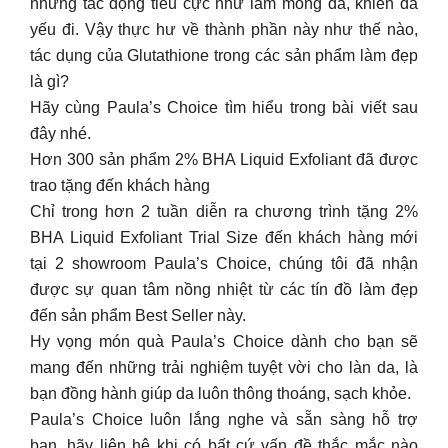
những tác động tiêu cực như làm mỏng da, khiến da
yếu đi. Vậy thực hư về thành phần này như thế nào,
tác dụng của Glutathione trong các sản phẩm làm đẹp
là gì?
Hãy cùng Paula’s Choice tìm hiểu trong bài viết sau
đây nhé.
Hơn 300 sản phẩm 2% BHA Liquid Exfoliant đã được
trao tặng đến khách hàng
Chỉ trong hơn 2 tuần diễn ra chương trình tặng 2%
BHA Liquid Exfoliant Trial Size đến khách hàng mới
tại 2 showroom Paula’s Choice, chúng tôi đã nhận
được sự quan tâm nồng nhiệt từ các tín đồ làm đẹp
đến sản phẩm Best Seller này.
Hy vọng món quà Paula’s Choice dành cho bạn sẽ
mang đến những trải nghiệm tuyệt vời cho làn da, là
bạn đồng hành giúp da luôn thông thoáng, sạch khỏe.
Paula’s Choice luôn lắng nghe và sẵn sàng hỗ trợ
bạn, hãy liên hệ khi có bất cứ vấn đề thắc mắc nào