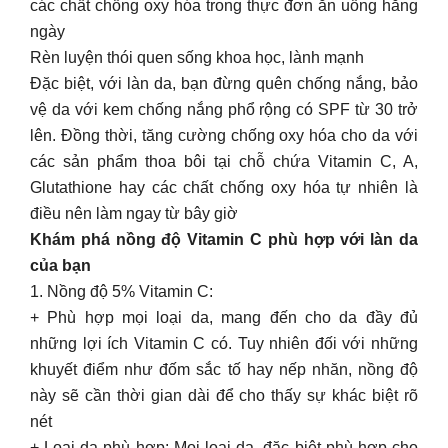
các chất chống oxy hóa trong thực đơn ăn uống hằng
ngày
Rèn luyện thói quen sống khoa học, lành mạnh
Đặc biệt, với làn da, bạn đừng quên chống nắng, bảo
vệ da với kem chống nắng phổ rộng có SPF từ 30 trở
lên. Đồng thời, tăng cường chống oxy hóa cho da với
các sản phẩm thoa bôi tại chỗ chứa Vitamin C, A,
Glutathione hay các chất chống oxy hóa tự nhiên là
điều nên làm ngay từ bây giờ
Khám phá nồng độ Vitamin C phù hợp với làn da
của bạn
1. Nồng độ 5% Vitamin C:
+ Phù hợp mọi loại da, mang đến cho da đầy đủ
những lợi ích Vitamin C có. Tuy nhiên đối với những
khuyết điểm như đốm sắc tố hay nếp nhăn, nồng độ
này sẽ cần thời gian dài để cho thấy sự khác biệt rõ
nét
+ Loại da phù hợp: Mọi loại da, đặc biệt phù hợp cho