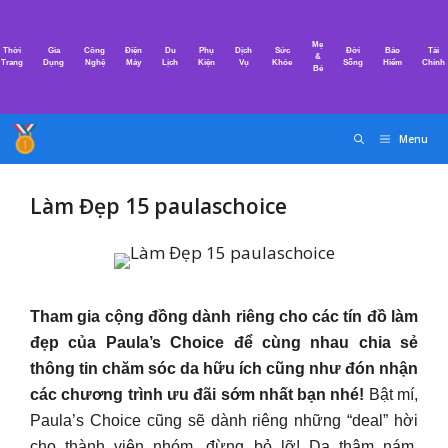
Chuyển
đến
Mẹ
Thời
Gia
Công
Điện
Du
Phụ
Dịch
Sức
Đời
Bảo
Tài
nội
&
Trang
Dụng
Nghệ
Máy
Lịch
Kiện
Vụ
Khỏe
Sống
Hiểm
Chính
Bé
dung
Menu
Làm Đẹp 15 paulaschoice
Tham gia cộng đồng dành riêng cho các tín đồ làm
đẹp của Paula’s Choice để cùng nhau chia sẻ
thông tin chăm sóc da hữu ích cũng như đón nhận
các chương trình ưu đãi sớm nhất bạn nhé!
Bật mí,
Paula’s Choice cũng sẽ dành riêng những “deal” hời
cho thành viên nhóm, đừng bỏ lỡ! Da thâm nám,