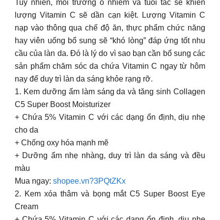
Tuy nhiên, môi trường ô nhiễm và tuổi tác sẽ khiến
lượng Vitamin C sẽ dần cạn kiệt. Lượng Vitamin C
nạp vào thông qua chế độ ăn, thực phẩm chức năng
hay viên uống bổ sung sẽ “khó lòng” đáp ứng tốt nhu
cầu của làn da. Đó là lý do vì sao bạn cần bổ sung các
sản phẩm chăm sóc da chứa Vitamin C ngay từ hôm
nay để duy trì làn da sáng khỏe rạng rỡ.
1. Kem dưỡng ẩm làm sáng da và tăng sinh Collagen
C5 Super Boost Moisturizer
+ Chứa 5% Vitamin C với các dạng ổn định, dịu nhẹ
cho da
+ Chống oxy hóa mạnh mẽ
+ Dưỡng ẩm nhẹ nhàng, duy trì làn da sáng và đều
màu
Mua ngay:
shopee.vn?3PQtZKx
2. Kem xóa thâm và bọng mắt C5 Super Boost Eye
Cream
+ Chứa 5% Vitamin C với các dạng ổn định, dịu nhẹ