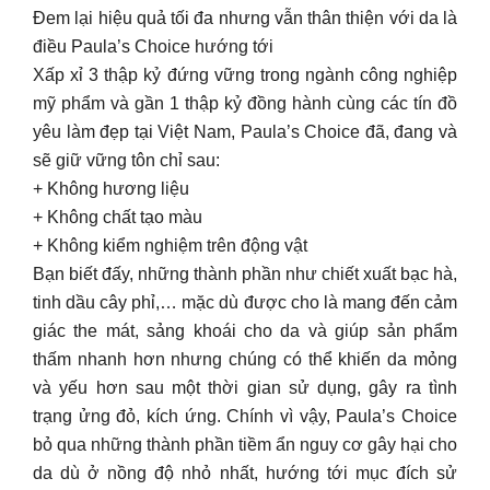
Đem lại hiệu quả tối đa nhưng vẫn thân thiện với da là
điều Paula’s Choice hướng tới
Xấp xỉ 3 thập kỷ đứng vững trong ngành công nghiệp
mỹ phẩm và gần 1 thập kỷ đồng hành cùng các tín đồ
yêu làm đẹp tại Việt Nam, Paula’s Choice đã, đang và
sẽ giữ vững tôn chỉ sau:
+ Không hương liệu
+ Không chất tạo màu
+ Không kiểm nghiệm trên động vật
Bạn biết đấy, những thành phần như chiết xuất bạc hà,
tinh dầu cây phỉ,… mặc dù được cho là mang đến cảm
giác the mát, sảng khoái cho da và giúp sản phẩm
thấm nhanh hơn nhưng chúng có thể khiến da mỏng
và yếu hơn sau một thời gian sử dụng, gây ra tình
trạng ửng đỏ, kích ứng. Chính vì vậy, Paula’s Choice
bỏ qua những thành phần tiềm ẩn nguy cơ gây hại cho
da dù ở nồng độ nhỏ nhất, hướng tới mục đích sử