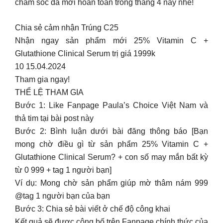
chăm sóc da mới hoàn toàn trong tháng 4 này nhé!
Chia sẻ cảm nhận Trúng C25
Nhận ngay sản phẩm mới 25% Vitamin C +
Glutathione Clinical Serum trị giá 1999k
10 15.04.2024
Tham gia ngay!
THỂ LỆ THAM GIA
Bước 1: Like Fanpage Paula’s Choice Việt Nam và
thả tim tại bài post này
Bước 2: Bình luận dưới bài đăng thông báo [Bạn
mong chờ điều gì từ sản phẩm 25% Vitamin C +
Glutathione Clinical Serum? + con số may mắn bất kỳ
từ 0 999 + tag 1 người bạn]
Ví dụ: Mong chờ sản phẩm giúp mờ thâm nám 999
@tag 1 người bạn của bạn
Bước 3: Chia sẻ bài viết ở chế độ công khai
Kết quả sẽ được công bố trên Fanpage chính thức của