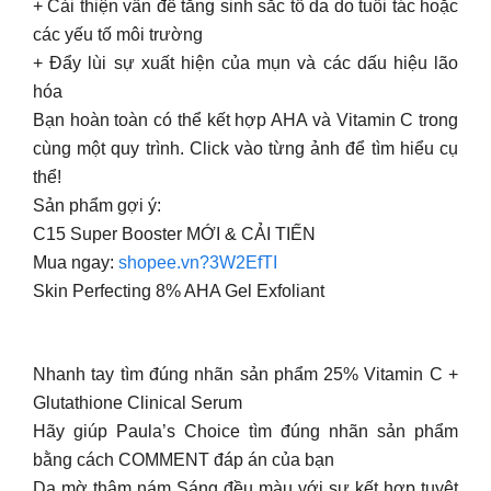
+ Cải thiện vấn đề tăng sinh sắc tố da do tuổi tác hoặc
các yếu tố môi trường
+ Đẩy lùi sự xuất hiện của mụn và các dấu hiệu lão
hóa
Bạn hoàn toàn có thể kết hợp AHA và Vitamin C trong
cùng một quy trình. Click vào từng ảnh để tìm hiểu cụ
thể!
Sản phẩm gợi ý:
C15 Super Booster MỚI & CẢI TIẾN
Mua ngay:
shopee.vn?3W2EfTI
Skin Perfecting 8% AHA Gel Exfoliant
Nhanh tay tìm đúng nhãn sản phẩm 25% Vitamin C +
Glutathione Clinical Serum
Hãy giúp Paula’s Choice tìm đúng nhãn sản phẩm
bằng cách COMMENT đáp án của bạn
Da mờ thâm nám Sáng đều màu với sự kết hợp tuyệt