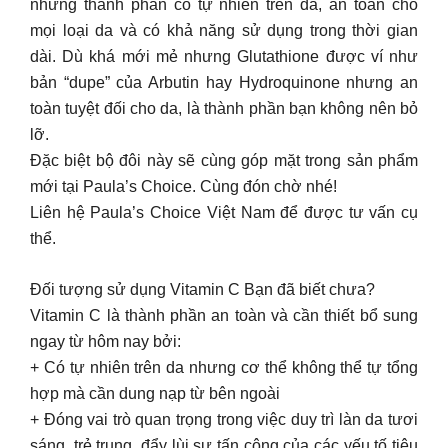
những thành phần có tự nhiên trên da, an toàn cho
mọi loại da và có khả năng sử dụng trong thời gian
dài. Dù khá mới mẻ nhưng Glutathione được ví như
bản “dupe” của Arbutin hay Hydroquinone nhưng an
toàn tuyệt đối cho da, là thành phần bạn không nên bỏ
lỡ.
Đặc biệt bộ đôi này sẽ cùng góp mặt trong sản phẩm
mới tại Paula’s Choice. Cùng đón chờ nhé!
Liên hệ Paula’s Choice Việt Nam để được tư vấn cụ
thể.
Đối tượng sử dụng Vitamin C Bạn đã biết chưa?
Vitamin C là thành phần an toàn và cần thiết bổ sung
ngay từ hôm nay bởi:
+ Có tự nhiên trên da nhưng cơ thể không thể tự tổng
hợp mà cần dung nạp từ bên ngoài
+ Đóng vai trò quan trọng trong việc duy trì làn da tươi
sáng, trẻ trung, đẩy lùi sự tấn công của các yếu tố tiêu