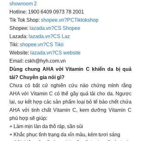
showroom 2
Hotline: 1900 6409 0973 78 2001
Tik Tok Shop:
shopee.vn?PCTiktokshop
Shopee:
lazada.vn?CS Shopee
Lazada:
lazada.vn?CS Laz
Tiki:
shopee.vn?CS Tikii
Website:
lazada.vn?CS website
Email:
cskh@hyh.com.vn
Dùng chung AHA với Vitamin C khiến da bị quá
tải? Chuyên gia nói gì?
Chưa có bất cứ nghiên cứu nào chứng mình rằng
AHA với Vitamin C có thể gây quá tải cho da. Ngược
lại, sự kết hợp các sản phẩm loại bỏ tế bào chết chứa
AHA với tinh chất Vitamin C, kem dưỡng Vitamin C
phù hợp sẽ giúp:
+ Làm mịn làn da thô ráp, sần sùi
+ Khắc phục tình trạng da xỉn màu, kém tươi sáng