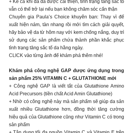
+ Kể cả khi da đã được cải thiện, tình trạng tăng sắc tố
vẫn có thể trở lại nếu bạn không chăm sóc cẩn thận
Chuyên gia Paula’s Choice khuyên bạn: Thay vì để
xuất hiện nám, tàn nhang rồi mới tìm cách giải quyết,
hãy bảo vệ da từ hôm nay với kem chống nắng, duy trì
sử dụng các sản phẩm chứa thành phần khắc phục
tình trạng tăng sắc tố da hằng ngày.
CLICK vào từng ảnh để khám phá thêm nhé!
Khám phá công nghệ GAP được ứng dụng trong
sản phẩm 25% VITAMIN C + GLUTATHIONE mới
+ Công nghệ GAP là viết tắt của Glutathione Amino
Acid Precursors (tiền chất Acid Amin Glutathione)
+ Nhờ có công nghệ này mà sản phẩm sẽ giúp da sản
xuất nhiều Glutathione hơn, đồng thời tăng cường
hiệu quả của Glutathione cũng như Vitamin C có trong
sản phẩm
+ Tận dụng tối đa nguồn Vitamin C và Vitamin E trên