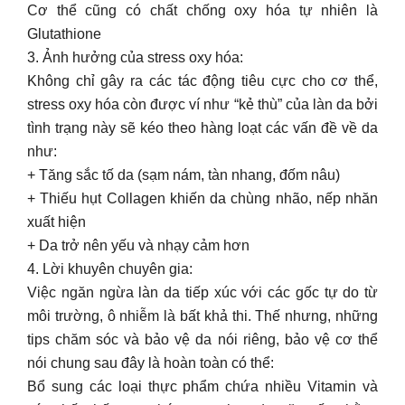
Cơ thể cũng có chất chống oxy hóa tự nhiên là
Glutathione
3. Ảnh hưởng của stress oxy hóa:
Không chỉ gây ra các tác động tiêu cực cho cơ thể,
stress oxy hóa còn được ví như “kẻ thù” của làn da bởi
tình trạng này sẽ kéo theo hàng loạt các vấn đề về da
như:
+ Tăng sắc tố da (sạm nám, tàn nhang, đốm nâu)
+ Thiếu hụt Collagen khiến da chùng nhão, nếp nhăn
xuất hiện
+ Da trở nên yếu và nhạy cảm hơn
4. Lời khuyên chuyên gia:
Việc ngăn ngừa làn da tiếp xúc với các gốc tự do từ
môi trường, ô nhiễm là bất khả thi. Thế nhưng, những
tips chăm sóc và bảo vệ da nói riêng, bảo vệ cơ thể
nói chung sau đây là hoàn toàn có thể:
Bổ sung các loại thực phẩm chứa nhiều Vitamin và