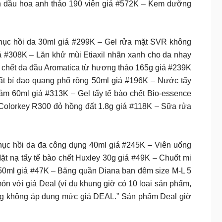
nh dầu hoa anh thảo 190 viên giá #572K – Kem dưỡng
ục hồi da 30ml giá #299K – Gel rửa mặt SVR không
 #308K – Lăn khử mùi Etiaxil nhãn xanh cho da nhạy
chết da đầu Aromatica từ hương thảo 165g giá #239K
t bí đao quang phổ rộng 50ml giá #196K – Nước tẩy
ảm 60ml giá #313K – Gel tẩy tế bào chết Bio-essence
ì Colorkey R300 đỏ hồng đất 1.8g giá #118K – Sữa rửa
c hồi da đa công dụng 40ml giá #245K – Viên uống
ặt nạ tẩy tế bào chết Huxley 30g giá #49K – Chuốt mi
250ml giá #47K – Băng quần Diana ban đêm size M-L 5
n với giá Deal (ví dụ khung giờ có 10 loại sản phẩm,
thống không áp dụng mức giá DEAL.” Sản phẩm Deal giờ