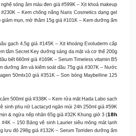
g nghệ sóng âm màu đen giá #599K – Xịt khoá makeup
giá #230K – Kem chống nắng Naris Cosmetics dạng gel
uo giảm mụn, mờ thâm 15g giá #101K – Kem dưỡng ẩm
âu gạch 4.5g giá #145K – Xịt khoáng Evoluderm cấp
em tắm Secret Key dưỡng sáng da mặt và cơ thể 200g
 dầu bết 660ml giá #169K – Serum Timeless vitamin B5
rom dưỡng ẩm và kiểm soát dầu 75g giá #307K – Nước
lagen 50mlx10 giá #351K – Son bóng Maybelline 125
y cảm 500ml giá #338K – Kem rửa mặt Hada Labo sạch
ệ sinh phụ nữ Lactacyd ngăn mùi 24h 250ml giá #59K
n & ngừa nếp nhăn 65g giá #32K Khung giờ 3 (𝟭𝟴𝗵
á #4K – 150 Băng vệ sinh Laurier siêu mỏng mát lạnh
g lựu đỏ 298g giá #132K – Serum Torriden dưỡng ẩm