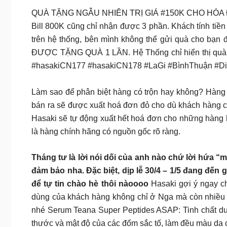
QUÀ TẶNG NGẪU NHIÊN TRỊ GIÁ #150K CHO HÓA ĐƠN 
Bill 800K cũng chỉ nhận được 3 phần. Khách tính tiền 
trên hệ thống, bên mình không thể gửi quà cho bạn
ĐƯỢC TẶNG QUÀ 1 LẦN. Hệ Thống chỉ hiển thị quà tặn
#hasakiCN177 #hasakiCN178 #LaGi #BìnhThuận #D
Làm sao để phân biệt hàng có trộn hay không? Hàng
bán ra sẽ được xuất hoá đơn đỏ cho dù khách hàng c
Hasaki sẽ tự động xuất hết hoá đơn cho những hàng
là hàng chính hãng có nguồn gốc rõ ràng.
Tháng tư là lời nói dối của anh nào chứ lời hứa 
đảm bảo nha. Đặc biệt, dịp lễ 30/4 – 1/5 đang đến 
để tự tin chào hè thôi nàoooo
Hasaki gợi ý ngay c
dùng của khách hàng không chỉ ở Nga mà còn nhiều q
nhé Serum Teana Super Peptides ASAP: Tinh chất dưỡ
thước và mật độ của các đốm sắc tố, làm đều màu da c