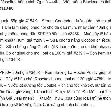
Vaseline hồng xinh 7g giá #44K – Viên uống Blackmores ti
á #1134K
g mịn 55g giá #154K – Serum Goodndoc dưỡng ẩm, hỗ trợ ph
Tia’m làm sáng, phục hồi cho da dầu mụn, nhạy cảm 40ml giá
nhẹ không bóng dầu SPF 50 50ml giá #343K – Muối tẩy tế bào 
ễm khuẩn 40ml giá #289K – Sữa chống nắng Cocoon chiết xuấ
76K – Sữa chống nắng Curél mặt & toàn thân cho da khô nhạy c
anila Co original cho mọi loại da 100ml giá #239K – Son kem l
l giá #349K
PF50+ 50ml giá #343K – Kem dưỡng La Roche-Posay giúp phụ
 – Tẩy tế bào chết Rosette cho mọi loại da 120g giá #78K – M
89K – Nước xịt dưỡng tóc Double Rich cho tóc khô xơ, hư tổn 
ẩm Deal giờ vàng, 1 Khách chỉ Được Mua Tối Đa Mỗi Loại 1 mó
 tính Giá Deal nhen ) . Từ Món Thứ 2 (của cùng loại) thì hệ 
 lượng sẽ trở về giá cũ. Các nàng nhanh chân nhen .