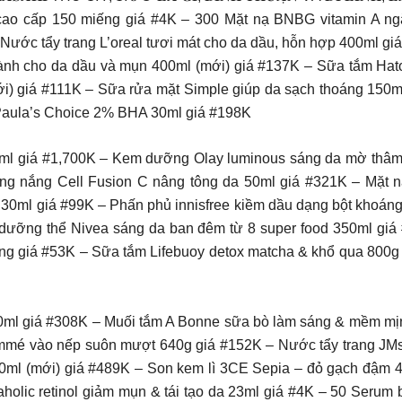
tosu cao cấp 150 miếng giá #4K – 300 Mặt nạ BNBG vitamin A
Nước tẩy trang L’oreal tươi mát cho da dầu, hỗn hợp 400ml g
dành cho da dầu và mụn 400ml (mới) giá #137K – Sữa tắm Ha
ới) giá #111K – Sữa rửa mặt Simple giúp da sạch thoáng 150ml
 Paula’s Choice 2% BHA 30ml giá #198K
25ml giá #1,700K – Kem dưỡng Olay luminous sáng da mờ th
ng nắng Cell Fusion C nâng tông da 50ml giá #321K – Mặt 
30ml giá #99K – Phấn phủ innisfree kiềm dầu dạng bột khoán
dưỡng thể Nivea sáng da ban đêm từ 8 super food 350ml gi
 giá #53K – Sữa tắm Lifebuoy detox matcha & khổ qua 800g g
0ml giá #308K – Muối tắm A Bonne sữa bò làm sáng & mềm m
emmé vào nếp suôn mượt 640g giá #152K – Nước tẩy trang JMsol
l (mới) giá #489K – Son kem lì 3CE Sepia – đỏ gạch đậm 4.6g 
holic retinol giảm mụn & tái tạo da 23ml giá #4K – 50 Serum 