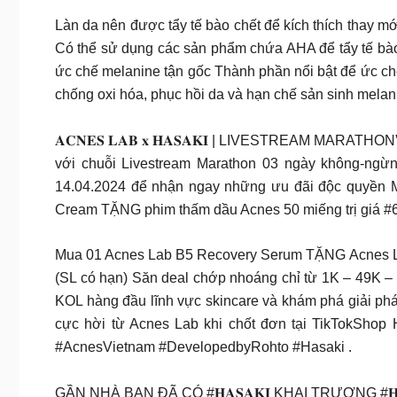
Làn da nên được tẩy tế bào chết để kích thích thay mới
Có thể sử dụng các sản phẩm chứa AHA để tẩy tế bào 
ức chế melanine tận gốc Thành phần nổi bật để ức ch
chống oxi hóa, phục hồi da và hạn chế sản sinh melan
𝐀𝐂𝐍𝐄𝐒 𝐋𝐀𝐁 𝐱 𝐇𝐀𝐒𝐀𝐊𝐈 | LIVESTREAM M
với chuỗi Livestream Marathon 03 ngày không-ngừn
14.04.2024 để nhận ngay những ưu đãi độc quyền M
Cream TẶNG phim thấm dầu Acnes 50 miếng trị giá #6
Mua 01 Acnes Lab B5 Recovery Serum TẶNG Acnes Lab
(SL có hạn) Săn deal chớp nhoáng chỉ từ 1K – 49K –
KOL hàng đầu lĩnh vực skincare và khám phá giải phá
cực hời từ Acnes Lab khi chốt đơn tại TikTokS
#AcnesVietnam #DevelopedbyRohto #Hasaki .
GẦN NHÀ BẠN ĐÃ CÓ #𝐇𝐀𝐒𝐀𝐊𝐈 KHAI TRƯƠNG #𝐇𝐀𝐒𝐀𝐊𝐈 