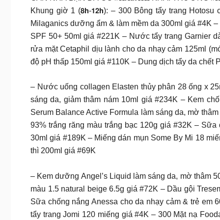
Khung giờ 1 (𝟴𝗵-𝟭𝟮𝗵): – 300 Bông tẩy trang Ho
Milaganics dưỡng ẩm & làm mềm da 300ml giá #4K – 
SPF 50+ 50ml giá #221K – Nước tẩy trang Garnier 
rửa mặt Cetaphil dịu lành cho da nhạy cảm 125ml (m
độ pH thấp 150ml giá #110K – Dung dịch tẩy da chết
– Nước uống collagen Elasten thủy phân 28 ống x 
sáng da, giảm thâm nám 10ml giá #234K – Kem chố
Serum Balance Active Formula làm sáng da, mờ thâm 
93% trắng răng màu trắng bạc 120g giá #32K – Sữa 
30ml giá #189K – Miếng dán mụn Some By Mi 18 miếng
thì 200ml giá #69K
– Kem dưỡng Angel’s Liquid làm sáng da, mờ thâm 5
màu 1.5 natural beige 6.5g giá #72K – Dầu gội Tres
Sữa chống nắng Anessa cho da nhạy cảm & trẻ em 60m
tẩy trang Jomi 120 miếng giá #4K – 300 Mặt nạ Fooda