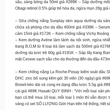
sâu, sáng bóng da 50ml giá #289K – Sáp dưỡng môi 
Obagi retinol 0.5% giúp trẻ hóa da, ngừa mụn 28g gi
– Sữa chống nắng Sunplay skin aqua dưỡng da sán
chứa xà phòng cho da dầu 400ml giá #338K – Serum 
cảm 15ml giá #172K – Kem chống nắng Vichy thoáng 
– Kem dưỡng Avène làm lành da nội sinh, ngừa nhi
trang B.O.M từ 8 loại trà làm sạch da 500ml giá #2
dưỡng da tươi trẻ 60g giá #191K – Sáp tẩy trang B
mặt Cerave sạch sâu cho da thường đến da dầu 473m
– Kem chống nắng La Roche-Posay kiểm soát dầu S
DHC zinc bổ sung kẽm gói 30 viên (30 ngày) giá #69K
Browit kéo dài và cong mi dạng đầu lược 5.5g giá #
cái giá #69K Hasaki QUY ĐỊNH : “Với mỗi loại sản ph
bạn có thể mua 10 loại, mỗi loại 1 món thì vẫn được
vàng có set SỐ LƯỢNG Giới Hạn trên hệ thống, hết số