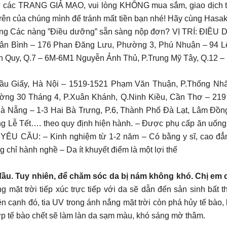
 từ các TRANG GIẢ MẠO, vui lòng KHÔNG mua sắm, giao dịch 
rên của chúng mình để tránh mất tiền bạn nhé! Hãy cùng Hasak
g vàng Các nàng ”Điều dưỡng” sẵn sàng nộp đơn? VỊ TRÍ: ĐI
 Bình – 176 Phan Đăng Lưu, Phường 3, Phú Nhuận – 94 Lê
n Quy, Q.7 – 6M-6M1 Nguyễn Ảnh Thủ, P.Trung Mỹ Tây, Q.12 – 
u Giấy, Hà Nội – 1519-1521 Phạm Văn Thuận, P.Thống Nhất
ng 30 Tháng 4, P.Xuân Khánh, Q.Ninh Kiều, Cần Thơ – 219
Nẵng – 1-3 Hai Bà Trưng, P.6, Thành Phố Đà Lạt, Lâm Đồng Q
g Lễ Tết…. theo quy định hiện hành. – Được phụ cấp ăn uống,
n. YÊU CẦU: – Kinh nghiệm từ 1-2 năm – Có bằng y sĩ, cao đẳn
 chỉ hành nghề – Da ít khuyết điểm là một lợi thế
ầu. Tuy nhiên, để chăm sóc da bị nám không khó. Chị em ch
 mặt trời tiếp xúc trực tiếp với da sẽ dẫn đến sản sinh bất
cạnh đó, tia UV trong ánh nắng mặt trời còn phá hủy tế bào, 
Lớp tế bào chết sẽ làm làn da sạm màu, khó sáng mờ thâm.