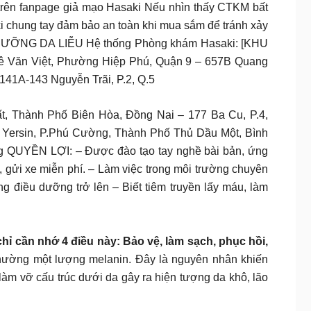
trên fanpage giả mạo Hasaki Nếu nhìn thấy CTKM bất
i chung tay đảm bảo an toàn khi mua sắm để tránh xảy
ỀU DƯỠNG DA LIỄU Hệ thống Phòng khám Hasaki: [KHU
 Văn Việt, Phường Hiệp Phú, Quận 9 – 657B Quang
141A-143 Nguyễn Trãi, P.2, Q.5
, Thành Phố Biên Hòa, Đồng Nai – 177 Ba Cu, P.4,
 Yersin, P.Phú Cường, Thành Phố Thủ Dầu Một, Bình
UYỀN LỢI: – Được đào tạo tay nghề bài bản, ứng
 gửi xe miễn phí. – Làm việc trong môi trường chuyên
g điều dưỡng trở lên – Biết tiêm truyền lấy máu, làm
ỉ cần nhớ 4 điều này: Bảo vệ, làm sạch, phục hồi,
 thường một lượng melanin. Đây là nguyên nhân khiến
làm vỡ cấu trúc dưới da gây ra hiện tượng da khô, lão