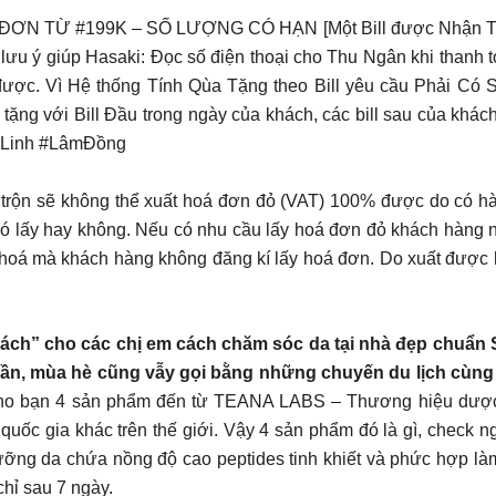
TỪ #199K – SỐ LƯỢNG CÓ HẠN [Một Bill được Nhận Tối Đa
lưu ý giúp Hasaki: Đọc số điện thoại cho Thu Ngân khi thanh t
 được. Vì Hệ thống Tính Qùa Tặng theo Bill yêu cầu Phải 
g với Bill Đầu trong ngày của khách, các bill sau của khác
iLinh #LâmĐồng
 trộn sẽ không thể xuất hoá đơn đỏ (VAT) 100% được do có h
ó lấy hay không. Nếu có nhu cầu lấy hoá đơn đỏ khách hàng n
 hoá mà khách hàng không đăng kí lấy hoá đơn. Do xuất đượ
“mách” cho các chị em cách chăm sóc da tại nhà đẹp chuẩn
gần, mùa hè cũng vẫy gọi bằng những chuyến du lịch cùng gi
ho bạn 4 sản phẩm đến từ TEANA LABS – Thương hiệu dược m
uốc gia khác trên thế giới. Vậy 4 sản phẩm đó là gì, check 
ng da chứa nồng độ cao peptides tinh khiết và phức hợp làm 
hỉ sau 7 ngày.