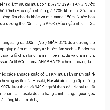
hiên) giá #49K khi mua đơn 𝐃𝐨𝐯𝐞 từ 199K TẶNG Nước
 thể 70ml (Màu ngẫu nhiên) giá #70K khi mua: Sữa rửa
𝐦𝐩𝐥𝐞 dưỡng ẩm cho da khỏe và mịn màng 150ml Nước hoa
ặng sữa dưỡng thể 70ml trị giá #70K (Mẫu ngẫu nhiên – SL
 nắng sáng da 300ml (Mới) GIẢM 31% Sữa dưỡng thể
háp giúp giảm mụn ngay từ bước làm sạch – Bioderma
hoáng lỗ chân lông, làm mịn bề mặt da và giảm mụn.
MoussantActif #GelruamatAHABHA #Sachmunthoangda
ề việc các Fanpage khác có CTKM mua sản phẩm giá rẻ
hưởng uy tín của Hasaki, Hasaki xin cung cấp những
 907K lượt thích và 949K người theo dõi. Ngoài ra, tất
n phẩm tại Hasaki đều là hàng chính hãng, nguồn gốc
tải công khai, minh bạch.