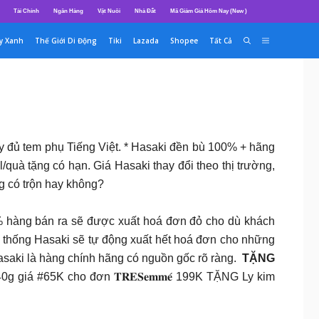
Tài Chính
Ngân Hàng
Vật Nuôi
Nhà Đất
Mã Giảm Giá Hôm Nay (New )
y Xanh
Thế Giới Di Động
Tiki
Lazada
Shopee
Tất Cả
y đủ tem phụ Tiếng Việt. * Hasaki đền bù 100% + hãng
/quà tặng có hạn. Giá Hasaki thay đổi theo thị trường,
ng có trộn hay không?
% hàng bán ra sẽ được xuất hoá đơn đỏ cho dù khách
 thống Hasaki sẽ tự động xuất hết hoá đơn cho những
aki là hàng chính hãng có nguồn gốc rõ ràng.
TẶNG
iá #65K cho đơn 𝐓𝐑𝐄𝐒𝐞𝐦𝐦𝐞́ 199K TẶNG Ly kim