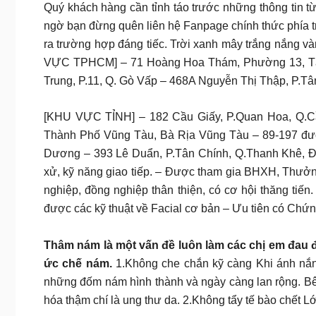
Quý khách hàng cần tỉnh táo trước những thông tin
ngờ bạn đừng quên liên hệ Fanpage chính thức phía t
ra trường hợp đáng tiếc. Trời xanh mây trắng nắn
VỰC TPHCM] – 71 Hoàng Hoa Thám, Phường 13, Tân
Trung, P.11, Q. Gò Vấp – 468A Nguyễn Thị Thập, P.Tâ
[KHU VỰC TỈNH] – 182 Cầu Giấy, P.Quan Hoa, Q.Cầ
Thành Phố Vũng Tàu, Bà Rịa Vũng Tàu – 89-197 đườ
Dương – 393 Lê Duẩn, P.Tân Chính, Q.Thanh Khê, Đà 
xử, kỹ năng giao tiếp. – Được tham gia BHXH, Thưởn
nghiệp, đồng nghiệp thân thiện, có cơ hội thăng tiế
được các kỹ thuật về Facial cơ bản – Ưu tiên có Chứng
Thâm nám là một vấn đề luôn làm các chị em đau đ
ức chế nám.
1.Không che chắn kỹ càng Khi ánh nắng
những đốm nám hình thành và ngày càng lan rộng. Bên 
hóa thậm chí là ung thư da. 2.Không tẩy tế bào chết 