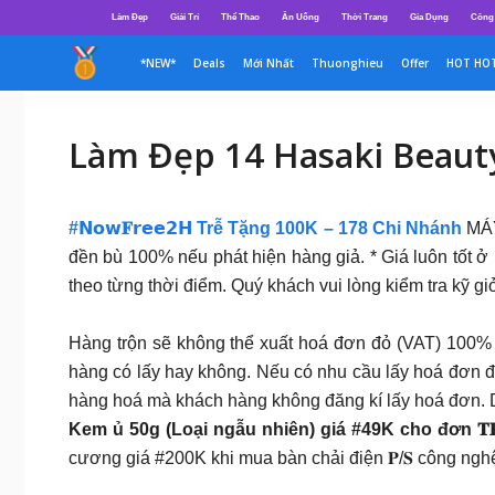
Chuyển
Làm Đẹp
Giải Trí
Thể Thao
Ăn Uống
Thời Trang
Gia Dụng
Công
đến
nội
*NEW*
Deals
Mới Nhất
Thuonghieu
Offer
HOT HO
dung
Làm Đẹp 14 Hasaki Beaut
#𝗡𝗼𝘄𝐅𝗿𝗲𝗲𝟮𝗛 Trễ Tặng 100K – 178 Chi Nhánh
MÁY
đền bù 100% nếu phát hiện hàng giả. * Giá luôn tốt ở 
theo từng thời điểm. Quý khách vui lòng kiểm tra kỹ g
Hàng trộn sẽ không thể xuất hoá đơn đỏ (VAT) 100%
hàng có lấy hay không. Nếu có nhu cầu lấy hoá đơn 
hàng hoá mà khách hàng không đăng kí lấy hoá đơn. 
Kem ủ 50g (Loại ngẫu nhiên) giá #49K cho đơn 𝐓𝐑𝐄
cương giá #200K khi mua bàn chải điện 𝐏/𝐒 công ng