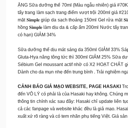
ẶNG Sữa dưỡng thể 70ml (Màu ngẫu nhiên) giá #70K khi
tẩy trang làm sạch trang điểm vượt trội 200ml giá #
mặt 𝐒𝐢𝐦𝐩𝐥𝐞 giúp da sạch thoáng 150ml Gel rửa mặt 
hồng 𝐒𝐢𝐦𝐩𝐥𝐞 làm dịu da & cấp ẩm 200ml Nước tẩy tr
có hạn) GIẢM 34%
Sữa dưỡng thể dịu mát sáng da 350ml GIẢM 33% Sá
Gluta-Hya nâng tông tức thì 300ml GIẢM 25% Sữa dư
Sébium Gel moussant actif nhờ có X2 HOẠT CHẤT gồm
Dành cho da mụn nhẹ đến trung bình . Trải nghiệm
CẢNH BÁO GIẢ MẠO WEBSITE, PAGE HASAKI
Tr
đến VÔ LÝ có phải là của Hasaki hay không. Chúng 
thông tin chính xác sau đây: Hasaki chỉ update liên t
cả các fanpage và website khác đều là giả mạo. Has
xuất xứ rõ ràng và có tem nhãn phụ tiếng Việt. Giá s