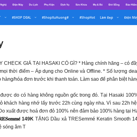
 Nghệ
Điện Máy
Du Lịch
Phụ Kiện
Dịch Vụ
Sức Khỏe
Mẹ & Bé
Đời Sống
Bảo Hiểm
T
#SHOP DEAL
#ShopXuHuong#
#ShopHot
Làm Đẹp
Điện Má
y
 CHECK GIÁ TẠI HASAKI CÓ GÌ?
* Hàng chính hãng – có đầ
mọi thời điểm – Áp dụng cho Online và Offline. * Số lượng deal
iỏ hàng/hóa đơn trước khi thanh toán. Làm sao để phân biệt hà
 được do có hàng không nguồn gốc trong đó. Tại Hasaki 100
đỏ khách hàng nhớ lấy trước 22h cùng ngày nha. Vì sau 22h hệ
Do xuất được hoá đơn đỏ 100% nên đảm bảo 100% hàng tại Has
𝐞𝐦𝐦𝐞́ 149K
TẶNG Dầu xả TRESemmé Keratin Smooth 140g g
hệ sóng âm T