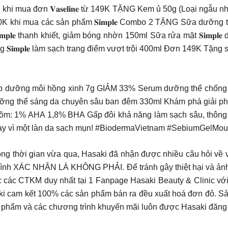
 mua đơn 𝐕𝐚𝐬𝐞𝐥𝐢𝐧𝐞 từ 149K TẶNG Kem ủ 50g (Loại ngẫu n
210K khi mua các sản phẩm 𝐒𝐢𝐦𝐩𝐥𝐞 Combo 2 TẶNG Sữa dưỡng
𝐒𝐢𝐦𝐩𝐥𝐞 thanh khiết, giảm bóng nhờn 150ml Sữa rửa mặt 𝐒𝐢
ang 𝐒𝐢𝐦𝐩𝐥𝐞 làm sạch trang điểm vượt trội 400ml Đơn 149K T
p dưỡng môi hồng xinh 7g GIẢM 33% Serum dưỡng thể chống
ỡng thể sáng da chuyên sâu ban đêm 330ml Khám phá giải p
: 1% AHA 1,8% BHA Gấp đôi khả năng làm sạch sâu, thông t
 ngay vì một làn da sạch mụn! #BiodermaVietnam #SebiumGel
ong thời gian vừa qua, Hasaki đã nhận được nhiều câu hỏi v
mình XÁC NHẬN LÀ KHÔNG PHẢI. Để tránh gây thiệt hại và ảnh 
ục các CTKM duy nhất tại 1 Fanpage Hasaki Beauty & Clinic với
aki cam kết 100% các sản phẩm bán ra đều xuất hoá đơn đỏ. Sả
ản phẩm và các chương trình khuyến mãi luôn được Hasaki đăng 