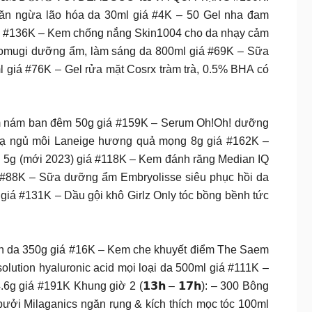
 ngăn ngừa lão hóa da 30ml giá #4K – 50 Gel nha đam
iá #136K – Kem chống nắng Skin1004 cho da nhạy cảm
tomugi dưỡng ẩm, làm sáng da 800ml giá #69K – Sữa
 giá #76K – Gel rửa mặt Cosrx tràm trà, 0.5% BHA có
âm nám ban đêm 50g giá #159K – Serum Oh!Oh! dưỡng
nạ ngủ môi Laneige hương quả mọng 8g giá #162K –
g 5g (mới 2023) giá #118K – Kem đánh răng Median IQ
á #88K – Sữa dưỡng ẩm Embryolisse siêu phục hồi da
iá #131K – Dầu gội khô Girlz Only tóc bồng bềnh tức
ịn da 350g giá #16K – Kem che khuyết điểm The Saem
ution hyaluronic acid mọi loại da 500ml giá #111K –
giá #191K Khung giờ 2 (𝟭𝟯𝗵 – 𝟭𝟳𝗵): – 300 Bông
bưởi Milaganics ngăn rụng & kích thích mọc tóc 100ml