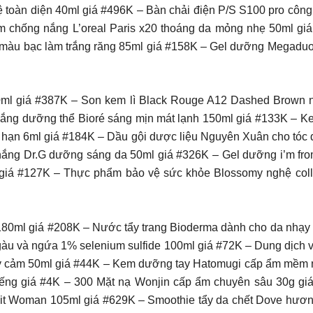
ệ toàn diện 40ml giá #496K – Bàn chải điện P/S S100 pro côn
 Kem chống nắng L’oreal Paris x20 thoáng da mỏng nhẹ 50ml 
s màu bạc làm trắng răng 85ml giá #158K – Gel dưỡng Megad
l giá #387K – Son kem lì Black Rouge A12 Dashed Brown n
ắng dưỡng thể Bioré sáng mịn mát lạnh 150ml giá #133K – K
i hạn 6ml giá #184K – Dầu gội dược liệu Nguyên Xuân cho tóc
nắng Dr.G dưỡng sáng da 50ml giá #326K – Gel dưỡng i’m f
giá #127K – Thực phẩm bảo vệ sức khỏe Blossomy nghệ col
180ml giá #208K – Nước tẩy trang Bioderma dành cho da nhạ
àu và ngứa 1% selenium sulfide 100ml giá #72K – Dung dịch v
y cảm 50ml giá #44K – Kem dưỡng tay Hatomugi cấp ẩm mềm mị
2 miếng giá #4K – 300 Mặt nạ Wonjin cấp ẩm chuyên sâu 30g gi
it Woman 105ml giá #629K – Smoothie tẩy da chết Dove hươn