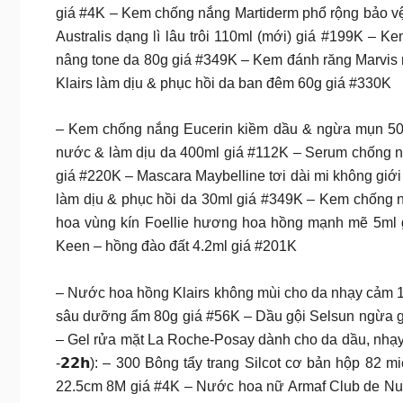
giá #4K – Kem chống nắng Martiderm phổ rộng bảo v
Australis dạng lì lâu trôi 110ml (mới) giá #199K –
nâng tone da 80g giá #349K – Kem đánh răng Marvi
Klairs làm dịu & phục hồi da ban đêm 60g giá #330K
– Kem chống nắng Eucerin kiềm dầu & ngừa mụn 50m
nước & làm dịu da 400ml giá #112K – Serum chống n
giá #220K – Mascara Maybelline tơi dài mi không giớ
làm dịu & phục hồi da 30ml giá #349K – Kem chống 
hoa vùng kín Foellie hương hoa hồng mạnh mẽ 5ml 
Keen – hồng đào đất 4.2ml giá #201K
– Nước hoa hồng Klairs không mùi cho da nhạy cảm 
sâu dưỡng ẩm 80g giá #56K – Dầu gội Selsun ngừa g
– Gel rửa mặt La Roche-Posay dành cho da dầu, nhạ
-𝟮𝟮𝗵): – 300 Bông tẩy trang Silcot cơ bản hộp 8
22.5cm 8M giá #4K – Nước hoa nữ Armaf Club de Nu