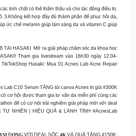
ác tinh chất có thể thẩm thấu và cho tác động điều trị.
ố. 3.Không kết hợp đầy đủ thành phần để phục hồi da,
úp ức chế melanin giúp làm sáng da và vitamin C giúp
TẠI HASAKI ️ Mở ra giải pháp chăm sóc da khoa học
HASAKI! Tham gia livestream vào 16h30 ngày 12.04-
a TikTokShop Hasaki: Mua 01 Acnes Lab Acne Repair
s Lab C10 Serum TẶNG túi canva Acnes trị giá #300K
có cơ hội được tham gia tư vấn da miễn phí cùng các
thon để có cơ hội trải nghiệm giải pháp mới với deal
ỌC x TỰ NHIÊN | HIỆU QUẢ & LÀNH TÍNH #AcnesLab
𝐇, 𝐋𝐀̂𝐌 Đ𝐎̂̀𝐍𝐆 VỚI DEAL SỐC 𝟒𝐊 VÀ QUÀ TẶNG #150K: