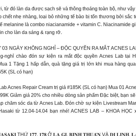
, từ đó làn da được sạch sẽ và thông thoáng toàn bộ, như vậy c
chết nhẹ nhàng, loại bỏ những tế bào bị tổn thương bởi sắc t
ế melanine là combo niacianamide + vitamin C. Niacinamide gi
in cho làn da sáng & rạng rỡ.
ARATHON” 03 NGÀY KHÔNG NGHỈ – ĐỘC QUYỀN RA MẮT ACNES LAB 
g-nghỉ chào đón sự kiện ra mắt độc quyền Acnes Lab tại 
ua 1 Tặng 1 hấp dẫn, quà tặng giá trị lớn khi mua hàng qu
5K (SL có hạn)
 Acnes Repair Cream trị giá #185K (SL có hạn) Mua 01 Acne
 99K Giảm giá 20% cho nhiều dòng sản phẩm Đặc biệt, bạn sẽ 
p chăm sóc da từ Acnes Lab. Đón chờ sự kiện Livestream Mara
hop Hasaki từ 12.04-14.04 bạn nhé! ACNES LAB – KHOA H
THỨ 𝟏𝟕𝟕, 𝟏𝟕𝟖 Ở 𝐋𝐀 𝐆𝐈, 𝐁𝐈̀𝐍𝐇 𝐓𝐇𝐔𝐀̣̂𝐍 VÀ 𝐃𝐈 𝐋𝐈