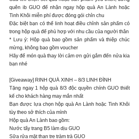
quên ib GUO để nhận ngay hộp quà An Lành hoặc
Tinh Khôi miễn phí được đóng gói chỉn chu
Đặc biệt bạn có thể linh hoạt điều chỉnh sản phẩm có
trong hộp quà để phù hợp với nhu cầu của người thân
* Lưu ý: Hộp quà bao gồm sản phẩm và thiệp chúc
mừng, không bao gồm voucher
Hãy để món quà thay lời cảm ơn gửi gắm đến nửa kia
bạn nhé
[Giveaway] RINH QUÀ XINH – 8/3 LINH ĐÌNH
Tặng ngay 1 hộp quà 8/3 độc quyền chính GUO thiết
kế cho khách hàng may mắn nhất
Bạn được lựa chọn hộp quà An Lành hoặc Tinh Khôi
tùy theo sở thích của mình
Hộp quà An Lành bao gồm:
Nước tẩy trang B5 làm dịu GUO
Sữa rửa mặt than tre tràm trà GUO