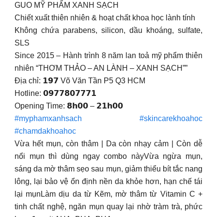
GUO MỸ PHẨM XANH SẠCH
Chiết xuất thiên nhiên & hoạt chất khoa học lành tính
Không chứa parabens, silicon, dầu khoáng, sulfate,
SLS
Since 2015 – Hành trình 8 năm lan toả mỹ phẩm thiên
nhiên “THƠM THẢO – AN LÀNH – XANH SẠCH””
Địa chỉ: 𝟭𝟵𝟳 Võ Văn Tần P5 Q3 HCM
Hotline: 𝟬𝟵𝟳𝟳𝟴𝟬𝟳𝟳𝟳𝟭
Opening Time: 𝟴𝗵𝟬𝟬 – 𝟮𝟭𝗵𝟬𝟬
#myphamxanhsach
#skincarekhoahoc
#chamdakhoahoc
Vừa hết mụn, còn thâm | Da còn nhạy cảm | Còn dễ
nổi mụn thì dùng ngay combo nàyVừa ngừa mụn,
sáng da mờ thâm sẹo sau mụn, giảm thiểu bít tắc nang
lông, lại bảo vệ ổn định nền da khỏe hơn, hạn chế tái
lại mụnLàm dịu da từ Kẽm, mờ thâm từ Vitamin C +
tinh chất nghệ, ngăn mụn quay lại nhờ tràm trà, phức