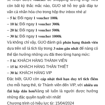
còn bất kỳ thắc mắc nào, GUO sẽ hỗ trợ giải đáp tư
vấn cá nhân hóa cho trong hộp thư inbox nhé ạ!
– 𝟓 𝐥𝐚́: Đổi ngay 𝟏 𝐯𝐨𝐮𝐜𝐡𝐞𝐫 𝟏𝟎𝟎𝐤
– 𝟏𝟎 𝐥𝐚́: Đổi ngay 𝟏 𝐯𝐨𝐮𝐜𝐡𝐞𝐫 𝟑𝟎𝟎𝐤
– 𝟐𝟎 𝐥𝐚́: Đổi ngay 𝟏 𝐯𝐨𝐮𝐜𝐡𝐞𝐫 𝟓𝟎𝟎𝐤
– 𝟑𝟎 𝐥𝐚́: Đổi ngay 𝟏 𝐯𝐨𝐮𝐜𝐡𝐞𝐫 𝟏𝟎𝟎𝟎𝐤
Và không chỉ vậy, GUO đánh giá 𝐩𝐡𝐚̂𝐧 𝐡𝐚̣𝐧𝐠 𝐭𝐡𝐚̀𝐧𝐡 𝐯𝐢𝐞̂𝐧
dựa trên số lá tích lũy trong 𝟑 𝐧𝐚̆𝐦 𝐠𝐚̂̀𝐧 𝐧𝐡𝐚̂́𝐭 để nàng có
thể tận hưởng những ưu đãi theo từng hạng mức:
– 𝟓 𝐥𝐚́: KHÁCH HÀNG THÀNH VIÊN
– 𝟏𝟓 𝐥𝐚́: KHÁCH HÀNG THÂN THIẾT
– 𝟑𝟎 𝐥𝐚́: KHÁCH HÀNG VIP
Đặc biệt, GUO còn 𝐜𝐚̣̂𝐩 𝐧𝐡𝐚̣̂𝐭 𝐭𝐡𝐨̛̀𝐢 𝐡𝐚̣𝐧 𝐝𝐮𝐲 𝐭𝐫𝐢̀ 𝐭𝐢́𝐜𝐡 đ𝐢𝐞̂̉𝐦
cho mỗi hạng thẻ, từ Thành viên đến VIP, với 𝐧𝐡𝐢𝐞̂̀𝐮 𝐮̛𝐮
đ𝐚̃𝐢 𝐡𝐚̂́𝐩 𝐝𝐚̂̃𝐧 𝐡𝐨̛𝐧Nàng sẽ luôn là người được hưởng
những đặc quyền tuyệt vời nhất!
Chương trình có hiệu lực từ: 15/04/2024