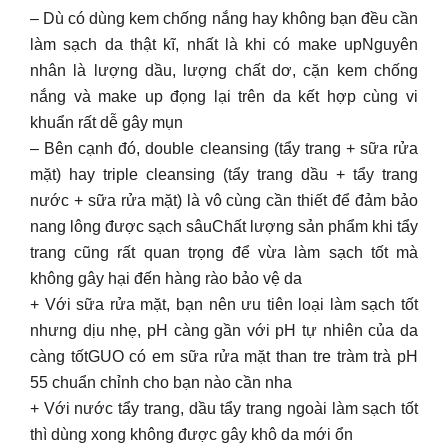
– Dù có dùng kem chống nắng hay không bạn đều cần
làm sạch da thật kĩ, nhất là khi có make upNguyên
nhân là lượng dầu, lượng chất dơ, cặn kem chống
nắng và make up đọng lại trên da kết hợp cùng vi
khuẩn rất dễ gây mụn
– Bên cạnh đó, double cleansing (tẩy trang + sữa rửa
mặt) hay triple cleansing (tẩy trang dầu + tẩy trang
nước + sữa rửa mặt) là vô cùng cần thiết để đảm bảo
nang lông được sạch sâuChất lượng sản phẩm khi tẩy
trang cũng rất quan trọng để vừa làm sạch tốt mà
không gây hại đến hàng rào bảo vệ da
+ Với sữa rửa mặt, bạn nên ưu tiên loại làm sạch tốt
nhưng dịu nhẹ, pH càng gần với pH tự nhiên của da
càng tốtGUO có em sữa rửa mặt than tre tràm trà pH
55 chuẩn chỉnh cho bạn nào cần nha
+ Với nước tẩy trang, dầu tẩy trang ngoài làm sạch tốt
thì dùng xong không được gây khô da mới ổn