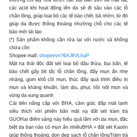
các acid khi hoạt động lên da sẽ đi sâu vào các lỗ
chân lông, giúp loại bỏ các tế bào chết, bã nhờn, từ đó
giúp da được thông thoáng nhường chỗ cho các tế
bào mới tái tạo
(*) Sản phẩm không cần rửa lại với nước và không
chứa cồn
Shopee mall:
shopeevn?6AJfiVLhaP
Mặt nạ thải độc đất sét loại bỏ dầu thừa, bụi bẩn, tế
bào chết gây bít tắc lỗ chân lông, đẩy mụn ẩn nhẹ
nhàng, gom khô cồi mụn, thúc đẩy quá trình điều trị
mụn và kháng khuẩn, làm dịu, phục hồi nốt mụn và
vùng da xung quanh
Cải tiến nâng cấp với BHA, cảm giác đắp mát lạnh
siêu thích với phiên bản mặt nạ đất sét tràm trà
GUOHai điểm sáng này hiệu quả lắm với da mụn, đặc
biệt da bạn nào có mụn ẩn nhiềuBHA + đất sét Kaolin
giúp thông thoáng, dọn dẹp sạch lỗ chân lôngTràm trà