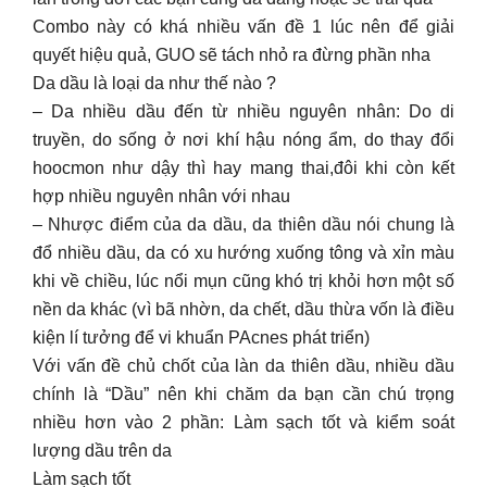
Combo này có khá nhiều vấn đề 1 lúc nên để giải
quyết hiệu quả, GUO sẽ tách nhỏ ra đừng phần nha
Da dầu là loại da như thế nào ?
– Da nhiều dầu đến từ nhiều nguyên nhân: Do di
truyền, do sống ở nơi khí hậu nóng ẩm, do thay đổi
hoocmon như dậy thì hay mang thai,đôi khi còn kết
hợp nhiều nguyên nhân với nhau
– Nhược điểm của da dầu, da thiên dầu nói chung là
đổ nhiều dầu, da có xu hướng xuống tông và xỉn màu
khi về chiều, lúc nổi mụn cũng khó trị khỏi hơn một số
nền da khác (vì bã nhờn, da chết, dầu thừa vốn là điều
kiện lí tưởng để vi khuẩn PAcnes phát triển)
Với vấn đề chủ chốt của làn da thiên dầu, nhiều dầu
chính là “Dầu” nên khi chăm da bạn cần chú trọng
nhiều hơn vào 2 phần: Làm sạch tốt và kiểm soát
lượng dầu trên da
Làm sạch tốt