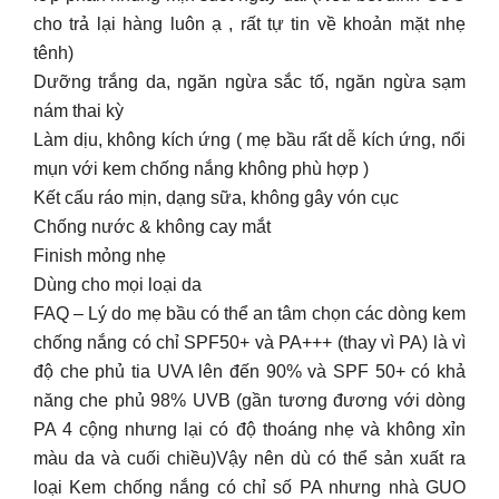
cho trả lại hàng luôn ạ , rất tự tin về khoản mặt nhẹ
tênh)
Dưỡng trắng da, ngăn ngừa sắc tố, ngăn ngừa sạm
nám thai kỳ
Làm dịu, không kích ứng ( mẹ bầu rất dễ kích ứng, nổi
mụn với kem chống nắng không phù hợp )
Kết cấu ráo mịn, dạng sữa, không gây vón cục
Chống nước & không cay mắt
Finish mỏng nhẹ
Dùng cho mọi loại da
FAQ – Lý do mẹ bầu có thể an tâm chọn các dòng kem
chống nắng có chỉ SPF50+ và PA+++ (thay vì PA) là vì
độ che phủ tia UVA lên đến 90% và SPF 50+ có khả
năng che phủ 98% UVB (gần tương đương với dòng
PA 4 cộng nhưng lại có độ thoáng nhẹ và không xỉn
màu da và cuối chiều)Vậy nên dù có thể sản xuất ra
loại Kem chống nắng có chỉ số PA nhưng nhà GUO