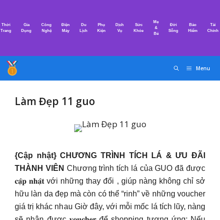
Chuyển
đến
Mẹ
Thời
Gia
Công
Điện
Du
Phụ
Dịch
Sức
Đời
Bảo
Tài
nội
&
Trang
Dụng
Nghệ
Máy
Lịch
Kiện
Vụ
Khỏe
Sống
Hiểm
Chính
Bé
dung
Menu
Làm Đẹp 11 guo
{Cập nhật} CHƯƠNG TRÌNH TÍCH LÁ & ƯU ĐÃI
THÀNH VIÊN
Chương trình tích lá của GUO đã được
𝐜𝐚̣̂𝐩 𝐧𝐡𝐚̣̂𝐭 với những thay đổi , giúp nàng không chỉ sở
hữu làn da đẹp mà còn có thể “rinh” về những voucher
giá trị khác nhau Giờ đây, với mỗi mốc lá tích lũy, nàng
sẽ nhận được 𝐯𝐨𝐮𝐜𝐡𝐞𝐫 để shopping tương ứng: Nếu