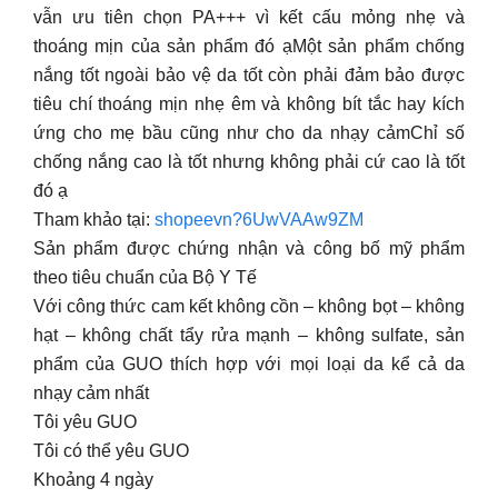
vẫn ưu tiên chọn PA+++ vì kết cấu mỏng nhẹ và
thoáng mịn của sản phẩm đó ạMột sản phẩm chống
nắng tốt ngoài bảo vệ da tốt còn phải đảm bảo được
tiêu chí thoáng mịn nhẹ êm và không bít tắc hay kích
ứng cho mẹ bầu cũng như cho da nhạy cảmChỉ số
chống nắng cao là tốt nhưng không phải cứ cao là tốt
đó ạ
Tham khảo tại:
shopeevn?6UwVAAw9ZM
Sản phẩm được chứng nhận và công bố mỹ phẩm
theo tiêu chuẩn của Bộ Y Tế
Với công thức cam kết không cồn – không bọt – không
hạt – không chất tẩy rửa mạnh – không sulfate, sản
phẩm của GUO thích hợp với mọi loại da kể cả da
nhạy cảm nhất
Tôi yêu GUO
Tôi có thể yêu GUO
Khoảng 4 ngày