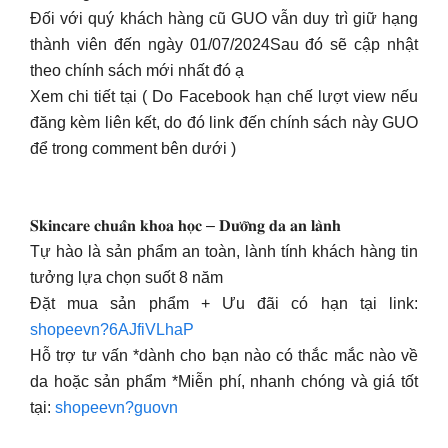
Đối với quý khách hàng cũ GUO vẫn duy trì giữ hạng
thành viên đến ngày 01/07/2024Sau đó sẽ cập nhật
theo chính sách mới nhất đó ạ
Xem chi tiết tại ( Do Facebook hạn chế lượt view nếu
đăng kèm liên kết, do đó link đến chính sách này GUO
để trong comment bên dưới )
𝐒𝐤𝐢𝐧𝐜𝐚𝐫𝐞 𝐜𝐡𝐮𝐚̂̉𝐧 𝐤𝐡𝐨𝐚 𝐡𝐨̣𝐜 – 𝐃𝐮̛𝐨̛̃𝐧𝐠 𝐝𝐚 𝐚𝐧 𝐥𝐚̀𝐧𝐡
Tự hào là sản phẩm an toàn, lành tính khách hàng tin
tưởng lựa chọn suốt 8 năm
Đặt mua sản phẩm + Ưu đãi có hạn tại link:
shopeevn?6AJfiVLhaP
Hỗ trợ tư vấn *dành cho bạn nào có thắc mắc nào về
da hoặc sản phẩm *Miễn phí, nhanh chóng và giá tốt
tại:
shopeevn?guovn