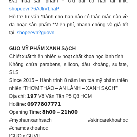
Đặt mua sản phẩm + Ưu đãi có hạn tại link:
shopeevn?6AJfiVLhaP
Hỗ trợ tư vấn *dành cho bạn nào có thắc mắc nào về
da hoặc sản phẩm *Miễn phí, nhanh chóng và giá tốt
tại:
shopeevn?guovn
GUO MỸ PHẨM XANH SẠCH
Chiết xuất thiên nhiên & hoạt chất khoa học lành tính
Không chứa parabens, silicon, dầu khoáng, sulfate,
SLS
Since 2015 – Hành trình 8 năm lan toả mỹ phẩm thiên
nhiên “THƠM THẢO – AN LÀNH – XANH SẠCH””
Địa chỉ: 𝟭𝟵𝟳 Võ Văn Tần P5 Q3 HCM
Hotline: 𝟬𝟵𝟳𝟳𝟴𝟬𝟳𝟳𝟳𝟭
Opening Time: 𝟴𝗵𝟬𝟬 – 𝟮𝟭𝗵𝟬𝟬
#myphamxanhsach #skincarekhoahoc
#chamdakhoahoc
[GUO x GUVI]