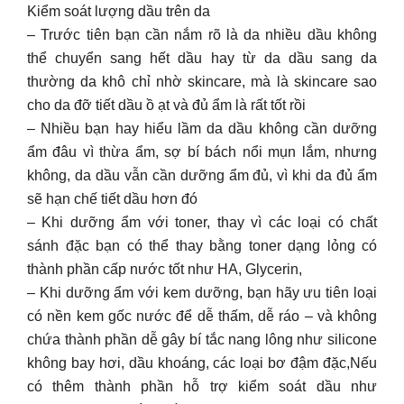
Kiểm soát lượng dầu trên da
– Trước tiên bạn cần nắm rõ là da nhiều dầu không
thể chuyển sang hết dầu hay từ da dầu sang da
thường da khô chỉ nhờ skincare, mà là skincare sao
cho da đỡ tiết dầu ồ ạt và đủ ẩm là rất tốt rồi
– Nhiều bạn hay hiểu lầm da dầu không cần dưỡng
ẩm đâu vì thừa ẩm, sợ bí bách nổi mụn lắm, nhưng
không, da dầu vẫn cần dưỡng ẩm đủ, vì khi da đủ ẩm
sẽ hạn chế tiết dầu hơn đó
– Khi dưỡng ẩm với toner, thay vì các loại có chất
sánh đặc bạn có thể thay bằng toner dạng lỏng có
thành phần cấp nước tốt như HA, Glycerin,
– Khi dưỡng ẩm với kem dưỡng, bạn hãy ưu tiên loại
có nền kem gốc nước để dễ thấm, dễ ráo – và không
chứa thành phần dễ gây bí tắc nang lông như silicone
không bay hơi, dầu khoáng, các loại bơ đậm đặc,Nếu
có thêm thành phần hỗ trợ kiểm soát dầu như