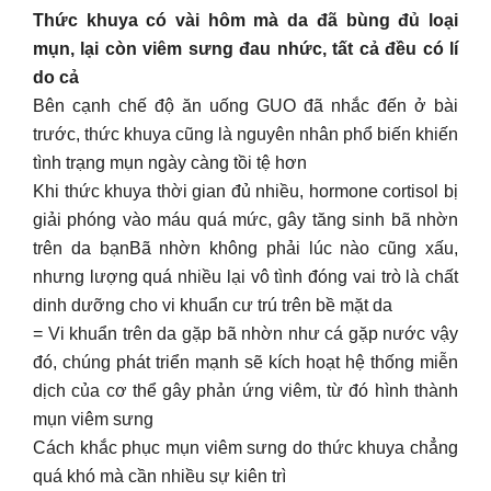
Thức khuya có vài hôm mà da đã bùng đủ loại
mụn, lại còn viêm sưng đau nhức, tất cả đều có lí
do cả
Bên cạnh chế độ ăn uống GUO đã nhắc đến ở bài
trước, thức khuya cũng là nguyên nhân phổ biến khiến
tình trạng mụn ngày càng tồi tệ hơn
Khi thức khuya thời gian đủ nhiều, hormone cortisol bị
giải phóng vào máu quá mức, gây tăng sinh bã nhờn
trên da bạnBã nhờn không phải lúc nào cũng xấu,
nhưng lượng quá nhiều lại vô tình đóng vai trò là chất
dinh dưỡng cho vi khuẩn cư trú trên bề mặt da
= Vi khuẩn trên da gặp bã nhờn như cá gặp nước vậy
đó, chúng phát triển mạnh sẽ kích hoạt hệ thống miễn
dịch của cơ thể gây phản ứng viêm, từ đó hình thành
mụn viêm sưng
Cách khắc phục mụn viêm sưng do thức khuya chẳng
quá khó mà cần nhiều sự kiên trì