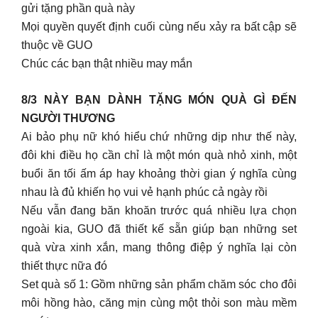
gửi tặng phần quà này
Mọi quyền quyết định cuối cùng nếu xảy ra bất cập sẽ
thuộc về GUO
Chúc các bạn thật nhiều may mắn
8/3 NÀY BẠN DÀNH TẶNG MÓN QUÀ GÌ ĐẾN
NGƯỜI THƯƠNG
Ai bảo phụ nữ khó hiểu chứ những dịp như thế này,
đôi khi điều họ cần chỉ là một món quà nhỏ xinh, một
buổi ăn tối ấm áp hay khoảng thời gian ý nghĩa cùng
nhau là đủ khiến họ vui vẻ hạnh phúc cả ngày rồi
Nếu vẫn đang băn khoăn trước quá nhiều lựa chọn
ngoài kia, GUO đã thiết kế sẵn giúp bạn những set
quà vừa xinh xắn, mang thông điệp ý nghĩa lại còn
thiết thực nữa đó
Set quà số 1: Gồm những sản phẩm chăm sóc cho đôi
môi hồng hào, căng mịn cùng một thỏi son màu mềm