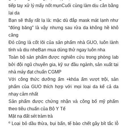
tiếp tay xử lý mấy nốt mụnCuối cùng làm dịu cân bằng
lại da
Bạn sẽ thấy rất lạ là: mặc dù đắp mask mát lạnh như
“đóng băng” là vậy nhưng sau rửa da không hề khô
căng
Đó cũng là cốt lõi của sản phẩm nhà GUO, luôn lành
tính và dịu nhẹBạn mua dùng thử ngay luôn nha
Toàn bộ sản phẩm được nghiên cứu trong phòng lab
bởi đội ngũ chuyên gia, kỹ sư đầu ngành, sản xuất tại
nhà máy đạt chuẩn CGMP
Với công thức dưỡng ẩm +khóa ẩm vượt trội, sản
phẩm của GUO thích hợp với mọi loại da kể cả da
nhạy cảm nhất
Sản phẩm được chứng nhận và công bố mỹ phẩm
theo tiêu chuẩn của Bộ Y Tế
Mặt nạ đất sét tràm trà
º Loại bỏ dầu thừa, bụi bẩn, tế bào chết gây bít tắc lỗ