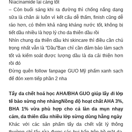
Niacinamide lại càng tốt
– Còn buổi sáng khi ra đường thì chống nắng dạng
sữa là chân ái luôn vì kết cấu dễ thấm, finish cũng dễ
ráo hơn, có thêm khả năng kháng nước tốt, không bị
tiết dầu nhiều là hợp lý cho da thiên dầu rồi
Nhìn chung da thiên dầu khi skincare thì điều cần chú
trọng nhất vẫn là “Dầu”Bạn chỉ cần đảm bảo làm sạch
tốt và kiểm soát được lượng dầu là da cải thiện hơn
rồi đó
Đừng quên follow fanpage GUO Mỹ phẩm xanh sạch
để đón xem tiếp phần 2 nha
Tẩy da chết hoá học AHA/BHA GUO giúp lấy đi lớp
tế bào sừng nhẹ nhàngNồng độ hoạt chất AHA 3%,
BHA 1% vừa phù hợp cho cả làn da mụn nhạy
cảm, da thiên dầu nhiều lớp sừng dùng hằng ngày
Khác với các sản phẩm tẩy da chết vật lý thông
thường chỉ tẩy rửa được các bụi bẩn trên bề mặt da,