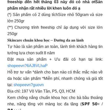
freeship đến hết tháng 03 này đó có nhà ơiSản
phẩm nhận rất nhiều lời khen luôn đó ạ
(*) Sản phẩm có 2 dùng tíchSize nhỏ 50gram và size
lớn 250gr
(**) Chương trình freeship chỉ áp dụng với size lớn
250gr
𝐒𝐤𝐢𝐧𝐜𝐚𝐫𝐞 𝐜𝐡𝐮𝐚̂̉𝐧 𝐤𝐡𝐨𝐚 𝐡𝐨̣𝐜 – 𝐃𝐮̛𝐨̛̃𝐧𝐠 𝐝𝐚 𝐚𝐧 𝐥𝐚̀𝐧𝐡
Tự hào là sản phẩm an toàn, lành tính khách hàng tin
tưởng lựa chọn suốt 8 năm
Đặt mua sản phẩm + Ưu đãi có hạn tại link:
shopeevn?6AJfiVLhaP
Hỗ trợ tư vấn *dành cho bạn nào có thắc mắc nào về
da hoặc sản phẩm *Miễn phí, nhanh chóng và giá tốt
tại:
shopeevn?guovn
Địa chỉ: 197 Võ Văn Tần, P5, Q3, HCM
Kem chống nắng chuẩn khoa học cho bà bầu thoáng
nhẹ, nâng tông với màng lọc đa tầng (𝗦𝗣𝗙 𝟱𝟬+ /