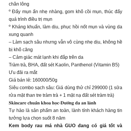
chân lông
º Đẩy mụn ẩn nhẹ nhàng, gom khô cồi mụn, thúc đẩy
quá trình điều trị mụn
º Kháng khuẩn, làm dịu, phục hồi nốt mụn và vùng da
xung quanh
– Làm sạch sâu nhưng vẫn vô cùng nhẹ dịu, không hề
bị khô căng
– Cảm giác mát lạnh khi đắp trên da
Tràm trà, BHA, đất sét Kaolin, Panthenol (Vitamin B5)
Ưu đãi ra mắt
Giá bán lẻ: 160000/50g
Siêu combo sạch sâu: Giá dùng thử chỉ 299000 (1 sữa
rửa mặt than tre tràm trà + 1 mặt nạ đất sét tràm trà)
𝐒𝐤𝐢𝐧𝐜𝐚𝐫𝐞 𝐜𝐡𝐮𝐚̂̉𝐧 𝐤𝐡𝐨𝐚 𝐡𝐨̣𝐜-𝐃𝐮̛𝐨̛̃𝐧𝐠 𝐝𝐚 𝐚𝐧 𝐥𝐚̀𝐧𝐡
Tự hào là sản phẩm an toàn, lành tính khách hàng tin
tưởng lựa chọn suốt 8 năm
Kem body rau má nhà GUO đang có giá tốt và