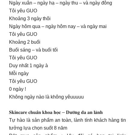
Ngày xuân – ngày hạ – ngày thu – và ngày đông
Tôi yêu GUO
Khoảng 3 ngày thôi
Ngày hôm qua – ngày hôm nay – và ngày mai
Tôi yêu GUO
Khoảng 2 buổi
Buổi sáng – và buổi tối
Tôi yêu GUO
Duy nhất 1 ngày à
Mỗi ngày
Tôi yêu GUO
0 ngày !
Không ngày nào là không yêuuuuu
𝐒𝐤𝐢𝐧𝐜𝐚𝐫𝐞 𝐜𝐡𝐮𝐚̂̉𝐧 𝐤𝐡𝐨𝐚 𝐡𝐨̣𝐜 – 𝐃𝐮̛𝐨̛̃𝐧𝐠 𝐝𝐚 𝐚𝐧 𝐥𝐚̀𝐧𝐡
Tự hào là sản phẩm an toàn, lành tính khách hàng tin
tưởng lựa chọn suốt 8 năm