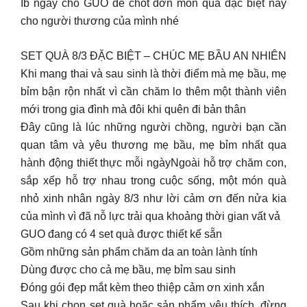
Ib ngay cho GUO để chốt đơn món quà đặc biệt này
cho người thương của mình nhé
SET QUÀ 8/3 ĐẶC BIỆT – CHÚC MẸ BẦU AN NHIÊN
Khi mang thai và sau sinh là thời điểm mà mẹ bầu, mẹ
bỉm bận rộn nhất vì cần chăm lo thêm một thành viên
mới trong gia đình mà đôi khi quên đi bản thân
Đây cũng là lúc những người chồng, người bạn cần
quan tâm và yêu thương mẹ bầu, mẹ bỉm nhất qua
hành động thiết thực mỗi ngàyNgoài hỗ trợ chăm con,
sắp xếp hỗ trợ nhau trong cuộc sống, một món quà
nhỏ xinh nhân ngày 8/3 như lời cảm ơn đến nửa kia
của mình vì đã nỗ lực trải qua khoảng thời gian vất vả
GUO đang có 4 set quà được thiết kế sẵn
Gồm những sản phẩm chăm da an toàn lành tính
Dùng được cho cả mẹ bầu, mẹ bỉm sau sinh
Đóng gói đẹp mắt kèm theo thiệp cảm ơn xinh xắn
Sau khi chọn set quà hoặc sản phẩm yêu thích, đừng