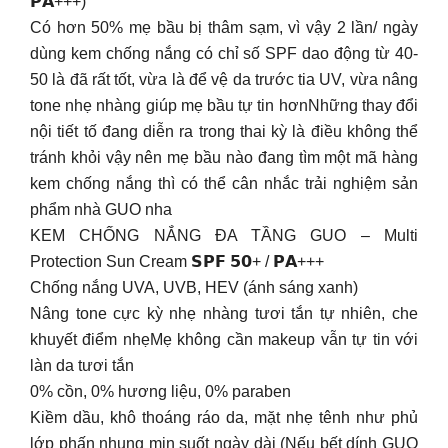
𝗣𝗔+++)
Có hơn 50% mẹ bầu bị thâm sạm, vì vậy 2 lần/ ngày
dùng kem chống nắng có chỉ số SPF dao động từ 40-
50 là đã rất tốt, vừa là để vệ da trước tia UV, vừa nâng
tone nhẹ nhàng giúp mẹ bầu tự tin hơnNhững thay đổi
nội tiết tố đang diễn ra trong thai kỳ là điều không thể
tránh khỏi vậy nên mẹ bầu nào đang tìm một mã hàng
kem chống nắng thì có thể cân nhắc trải nghiệm sản
phẩm nhà GUO nha
KEM CHỐNG NẮNG ĐA TẦNG GUO – Multi
Protection Sun Cream 𝗦𝗣𝗙 𝟱𝟬+ / 𝗣𝗔+++
Chống nắng UVA, UVB, HEV (ánh sáng xanh)
Nâng tone cực kỳ nhẹ nhàng tươi tắn tự nhiên, che
khuyết điểm nhẹMẹ không cần makeup vẫn tự tin với
làn da tươi tắn
0% cồn, 0% hương liệu, 0% paraben
Kiềm dầu, khô thoáng ráo da, mặt nhẹ tênh như phủ
lớp phấn nhung mịn suốt ngày dài (Nếu bết dính GUO