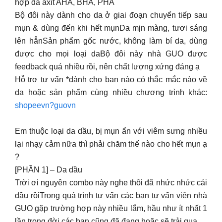
hợp đa axit AHA, BHA, PHA
Bộ đôi này dành cho da ở giai đoạn chuyển tiếp sau
mụn & dùng đến khi hết mụnDa mịn màng, tươi sáng
lên hẳnSản phẩm gốc nước, không làm bí da, dùng
được cho mọi loại daBộ đôi này nhà GUO được
feedback quá nhiều rồi, nên chất lượng xứng đáng ạ
Hỗ trợ tư vấn *dành cho bạn nào có thắc mắc nào về
da hoặc sản phẩm cùng nhiều chương trình khác:
shopeevn?guovn
Em thuộc loại da dầu, bị mụn ẩn với viêm sưng nhiều
lại nhạy cảm nữa thì phải chăm thế nào cho hết mụn ạ
?
[PHẦN 1] – Da dầu
Trời ơi nguyên combo này nghe thôi đã nhức nhức cái
đầu rồiTrong quá trình tư vấn các bạn tư vấn viên nhà
GUO gặp trường hợp này nhiều lắm, hầu như ít nhất 1
lần trong đời các bạn cũng đã đang hoặc sẽ trải qua