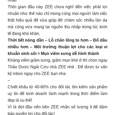
nhất!
Thời gian đầu này ZEE chưa nghĩ đến việc phải lợi
nhuận như thế nào chỉ mong cùng mọi người làm việc
thật hiệu quả để vừa giúp đỡ chăm sóc nhiều làn da
mà cũng vừa mang lại nguồn thu nhập trong lúc kinh
tế đang khó khăn.
Thời tiết nóng dần – Lỗ chân lông to hơn – Đổ dầu
nhiều hơn – Môi trường thuận lợi cho các loại vi
khuẩn sinh sôi > Mụn viêm sưng dễ hình thành
Kháng viêm giảm sưng, giảm mụn khó ở thì chọn ngay
Thảo Dược Ngải Cứu nhà ZEE nhé . Để được tư vấn
kỹ inbox ngay cho ZEE bạn nha
–
Chiết khấu từ 40-60% cho đối tác tìm kiếm sản phẩm
uy tín để kinh doanh lành mạnh trong thời điểm làm
đẹp là xu thế!
Vì là đợt đầu nên bên ZEE nhận số lượng ít để đảm
bảo quyền lợi cho đối tác!