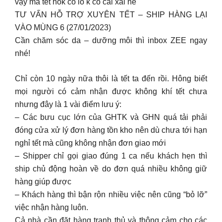
vậy mà tết hok có lo k có cái xài nè
TƯ VẤN HỖ TRỢ XUYÊN TẾT – SHIP HÀNG LẠI
VÀO MÙNG 6 (27/01/2023)
Cần chăm sóc da – dưỡng môi thì inbox ZEE ngay
nhé!
Chỉ còn 10 ngày nữa thôi là tết ta đến rồi. Hông biết
mọi người có cảm nhận được không khí tết chưa
nhưng đây là 1 vài điểm lưu ý:
– Các bưu cục lớn của GHTK và GHN quá tải phải
đóng cửa xử lý đơn hàng tồn kho nên dù chưa tới hạn
nghỉ tết mà cũng không nhận đơn giao mới
– Shipper chỉ gọi giao đúng 1 ca nếu khách hẹn thì
ship chủ động hoàn về do đơn quá nhiều không giữ
hàng giúp được
– Khách hàng thì bận rộn nhiều việc nên cũng “bỏ lỡ”
việc nhận hàng luôn.
Cả nhà cần đặt hàng tranh thủ và thông cảm cho các