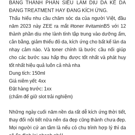
BẢNG THÀNH PHẦN SIÊU LÀM DỊU DA KỂ DA
ĐANG TREATMENT HAY ĐANG KÍCH ỨNG.
Thấu hiểu nhu cầu chăm sóc da của người Việt, đầu
năm 2023 này ZEE ra mắt #toner #vitaminB5 với 12
thành phần dịu nhẹ lành tính tập trung vào dưỡng ẩm,
cân bằng, giảm thiểu đỏ da, kích ứng cho bất kể làn da
nhạy cảm nào. Và toner chính là bước cầu nối giúp
cho các bước sau hấp thụ được tốt nhất và phát huy
tốt nhất hiệu quả luôn cả nhà nha
Dung tích: 150ml
Giá niêm yết: 4xx
Đặt hàng trước: 1xx
(chấm để giữ slot trải nghiệm)
Những ngày cuối năm nền da rất dễ kích ứng thời tiết,
thay đổi nội tiết nữa nên da đẹp cũng thành chưa đẹp.
Mọi người cứ an tâm là nếu có chu trình hợp lý thì da