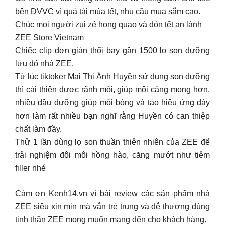
bên ĐVVC vì quá tải mùa tết, nhu cầu mua sắm cao.
Chúc mọi người zui zẻ hong quạo và đón tết an lành
ZEE Store Vietnam
Chiếc clip đơn giản thổi bay gần 1500 lọ son dưỡng
lựu đỏ nhà ZEE.
Từ lúc tiktoker Mai Thị Ánh Huyền sử dụng son dưỡng
thì cải thiện được rãnh môi, giúp môi căng mọng hơn,
nhiều dầu dưỡng giúp môi bóng và tạo hiệu ứng dày
hơn làm rất nhiều bạn nghĩ rằng Huyền có can thiệp
chất làm đầy.
Thử 1 lần dùng lọ son thuần thiên nhiên của ZEE để
trải nghiệm đôi môi hồng hào, căng mướt như tiêm
filler nhé
Cảm ơn Kenh14.vn vì bài review các sản phẩm nhà
ZEE siêu xịn mịn mà vẫn trẻ trung và dễ thương đúng
tinh thần ZEE mong muốn mang đến cho khách hàng.