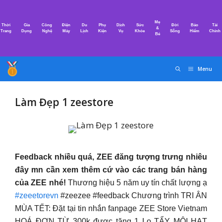
Chuyển
đến
Mẹ
Thời
Gia
Công
Điện
Du
Phụ
Dịch
Sức
Đời
Bảo
Tài
nội
&
Trang
Dụng
Nghệ
Máy
Lịch
Kiện
Vụ
Khỏe
Sống
Hiểm
Chính
Bé
dung
Menu
Làm Đẹp 1 zeestore
Feedback nhiều quá, ZEE đăng tượng trưng nhiêu
đây mn cần xem thêm cứ vào các trang bán hàng
của ZEE nhé!
Thương hiệu 5 năm uy tín chất lượng ạ
#zeeetorevn
#zeezee #feedback Chương trình TRI ÂN
MÙA TẾT: Đặt tại tin nhắn fanpage ZEE Store Vietnam
HOÁ ĐƠN TỪ 300k được tặng 1 Lọ TẨY MÔI HẠT