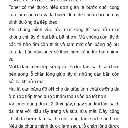
Toner có thể được hiểu đơn giản là bước cuối cùng
của làm sạch da và là bước đệm để chuẩn bị cho quy
trình dưỡng da tiếp theo.
Khi chúng mình vừa rửa mặt xong thì sữa rửa mặt
không chỉ lấy đi bụi bẩn, bã nhờn. Mà chúng còn lấy đi
các tế bào ẩm cần thiết và làm mất cân bằng độ pH
của da. Lúc này toner sẽ thực hiện cùng lúc hai nhiệm
vụ:
Một là làm mềm lớp sừng và tiếp tục làm sạch sâu hơn
bên trong lỗ chân lông giúp lấy đi những cặn bẩn còn
sót lại khi rửa mặt;
Hai là cân bằng độ pH cho da giúp tinh chất dưỡng da
ở bước tiếp theo được thẩm thấu vào da tốt hơn.
Và toner dùng được 2 lần/ngày, ngay sau khi làm sạch
da mặt với dầu tẩy trang và sữa rửa mặt. Đây cũng
chính là bước làm sạch cuối cùng, làm sạch sâu hơn.
Nếu da chúng mình được làm sạch, lỗ chân lông được