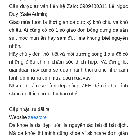
Cần được tư vấn liên hệ Zalo: 0909480311 Lê Ngọc
Duy (Sale Admin)
Giao mùa luôn là thời gian da cực kỳ khó chịu và khó
chiều. Ai cũng có có 1 số giao đon bỗng dưng da sần
sùi, mọc mụn ẩn hay sạm đi… mà không biết nguyên
nhân.
Hãy chú ý đến thời tiết và môi trường sống 1 xíu để có
những điều chỉnh chăm sóc thích hợp. Và đừng lo,
giai đoạn này cũng sẽ qua nhanh thôi giống như cảm
lạnh do những con mưa đầu mùa vậy
Nhắn tin tâm sự làm đẹp cùng ZEE để có chu trình
skincare thích hợp cho bạn nhé
Cập nhật ưu đãi tại
Website
zeestore
Da khỏe là da đẹp luôn là nguyên tắc bất di bất dịch.
Mà da khỏe thì mình cũng khỏe vì skincare đơn giản