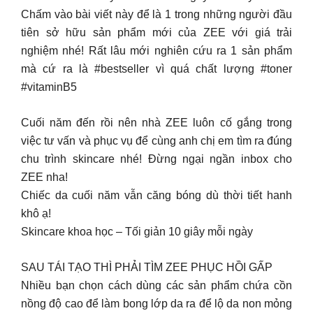
Chấm vào bài viết này để là 1 trong những người đầu
tiên sở hữu sản phẩm mới của ZEE với giá trải
nghiệm nhé! Rất lâu mới nghiên cứu ra 1 sản phẩm
mà cứ ra là #bestseller vì quá chất lượng #toner
#vitaminB5
Cuối năm đến rồi nên nhà ZEE luôn cố gắng trong
việc tư vấn và phục vụ để cùng anh chị em tìm ra đúng
chu trình skincare nhé! Đừng ngại ngần inbox cho
ZEE nha!
Chiếc da cuối năm vẫn căng bóng dù thời tiết hanh
khô ạ!
Skincare khoa học – Tối giản 10 giây mỗi ngày
SAU TÁI TẠO THÌ PHẢI TÌM ZEE PHỤC HỒI GẤP
Nhiều bạn chọn cách dùng các sản phẩm chứa cồn
nồng độ cao để làm bong lớp da ra để lộ da non mỏng