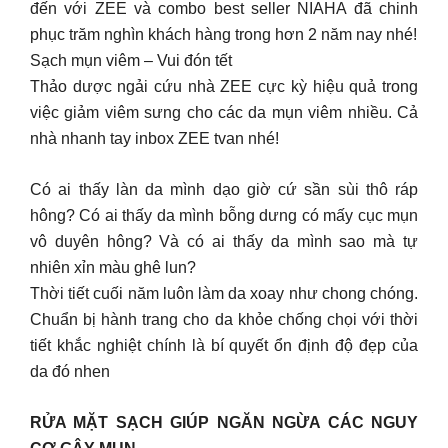
đến với ZEE và combo best seller NIAHA đã chinh
phục trăm nghìn khách hàng trong hơn 2 năm nay nhé!
Sạch mụn viêm – Vui đón tết
Thảo dược ngải cứu nhà ZEE cực kỳ hiệu quả trong
việc giảm viêm sưng cho các da mụn viêm nhiều. Cả
nhà nhanh tay inbox ZEE tvan nhé!
Có ai thấy làn da mình dạo giờ cứ sần sùi thô ráp
hông? Có ai thấy da mình bỗng dưng có mấy cục mụn
vô duyên hông? Và có ai thấy da mình sao mà tự
nhiên xỉn màu ghê lun?
Thời tiết cuối năm luôn làm da xoay như chong chóng.
Chuẩn bị hành trang cho da khỏe chống chọi với thời
tiết khắc nghiệt chính là bí quyết ổn định độ đẹp của
da đó nhen
RỬA MẶT SẠCH GIÚP NGĂN NGỪA CÁC NGUY