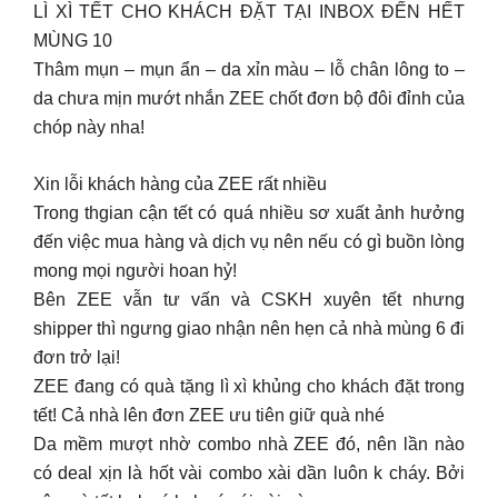
LÌ XÌ TẾT CHO KHÁCH ĐẶT TẠI INBOX ĐẾN HẾT
MÙNG 10
Thâm mụn – mụn ẩn – da xỉn màu – lỗ chân lông to –
da chưa mịn mướt nhắn ZEE chốt đơn bộ đôi đỉnh của
chóp này nha!
Xin lỗi khách hàng của ZEE rất nhiều
Trong thgian cận tết có quá nhiều sơ xuất ảnh hưởng
đến việc mua hàng và dịch vụ nên nếu có gì buồn lòng
mong mọi người hoan hỷ!
Bên ZEE vẫn tư vấn và CSKH xuyên tết nhưng
shipper thì ngưng giao nhận nên hẹn cả nhà mùng 6 đi
đơn trở lại!
ZEE đang có quà tặng lì xì khủng cho khách đặt trong
tết! Cả nhà lên đơn ZEE ưu tiên giữ quà nhé
Da mềm mượt nhờ combo nhà ZEE đó, nên lần nào
có deal xịn là hốt vài combo xài dần luôn k cháy. Bởi