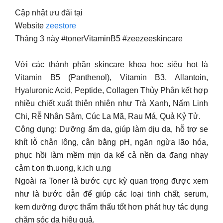
Cập nhật ưu đãi tại
Website
zeestore
Tháng 3 này #tonerVitaminB5 #zeezeeskincare
Với các thành phần skincare khoa học siêu hot là
Vitamin B5 (Panthenol), Vitamin B3, Allantoin,
Hyaluronic Acid, Peptide, Collagen Thủy Phân kết hợp
nhiều chiết xuất thiên nhiên như Trà Xanh, Nấm Linh
Chi, Rễ Nhân Sâm, Cúc La Mã, Rau Má, Quả Kỷ Tử.
Công dụng: Dưỡng ẩm da, giúp làm dịu da, hỗ trợ se
khít lỗ chân lông, cân bằng pH, ngăn ngừa lão hóa,
phục hồi làm mềm mịn da kể cả nền da đang nhạy
cảm t.on th.uong, k.ich u.ng
Ngoài ra Toner là bước cực kỳ quan trọng được xem
như là bước dẫn để giúp các loại tinh chất, serum,
kem dưỡng được thẩm thấu tốt hơn phát huy tác dụng
chăm sóc da hiệu quả.