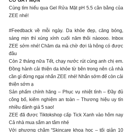
CƠ GÂY MỤN
Cùng tìm hiểu qua Gel Rửa Mặt pH 5.5 cân bằng của
ZEE nhé!
#Feedback về mỗi ngày. Da khỏe đẹp, căng bóng,
sáng mịn thì xúng xính cuối năm thôi nàoooo. Inbox
ZEE sớm nhé! Chăm da mà chờ đợi là hông có được
đâu
Còn 2 tháng nữa Tết, chạy nước rút cùng anh chị em.
Đồng hành cải thiện da khỏe từ bên trong nên cả nhà
cần gì đừng ngại nhắn ZEE nhé! Nhắn sớm để còn cải
thiện sớm ạ
Sản phẩm chính hãng – Phục vụ nhiệt tình – Đầy đủ
công bố, kiểm nghiệm an toàn – Thương hiệu uy tín
nhiều đánh giá 5 sao!
ZEE đã được Tiktokshop cấp Tick Xanh vào hôm nay
Cả nhà mua sắm an tâm nhé
Với phương châm “Skincare khoa học – tối giản 10