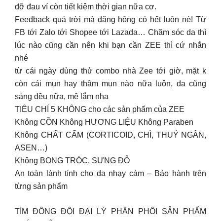
đỡ đau ví còn tiết kiệm thời gian nữa cơ.
Feedback quá trời mà đăng hông có hết luôn nè! Từ
FB tới Zalo tới Shopee tới Lazada… Chăm sóc da thì
lúc nào cũng cần nên khi bạn cần ZEE thì cứ nhắn
nhé
từ cái ngày dùng thử combo nhà Zee tới giờ, mặt k
còn cái mụn hay thâm mụn nào nữa luôn, da cũng
sáng đều nữa, mê lắm nha
TIÊU CHÍ 5 KHÔNG cho các sản phẩm của ZEE
Không CỒN Không HƯƠNG LIỆU Không Paraben
Không CHẤT CẤM (CORTICOID, CHÌ, THUỶ NGÂN,
ASEN…)
Không BONG TRÓC, SƯNG ĐỎ
An toàn lành tính cho da nhạy cảm – Bảo hành trên
từng sản phẩm
TÌM ĐỒNG ĐỘI ĐẠI LÝ PHÂN PHỐI SẢN PHẨM