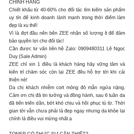
CHÍNH HÃNG
Chiết khấu từ 40-60% cho đối tác tìm kiếm sản phẩm
uy tín để kinh doanh lành mạnh trong thời điểm làm
đẹp là xu thế!
Vì là đợt đầu nên bên ZEE nhận số lượng ít để đảm
bảo quyền lợi cho đối tác!
Cần được tư vấn liên hệ Zalo: 0909480311 Lê Ngọc
Duy (Sale Admin)
ZEE chỉ xin 1 điều là khách hàng hãy vững tâm và
kiên trì chăm sóc còn lại ZEE đều hỗ trợ tới khi cải
thiện nè!
Da chị khách nhiễm cort mỏng đỏ mẫn ngứa nặng.
Cảm ơn chị đã tin tưởng và đồng hành, sau 6 tuần da
đã tiến triển dần, bớt khó chịu và hồi phục tù từ. Thời
gian tới vẫn chưa phải là đẹp ngay nhưng da khỏe lại
chính là điều vui mừng nhất ạ
TONER CÓ THỰC SỰ CẦN THIẾT?