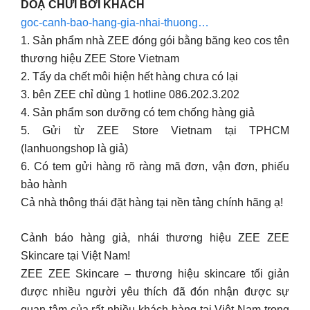
DOẠ CHỬI BỚI KHÁCH
goc-canh-bao-hang-gia-nhai-thuong…
1. Sản phẩm nhà ZEE đóng gói bằng băng keo cos tên
thương hiệu ZEE Store Vietnam
2. Tẩy da chết môi hiện hết hàng chưa có lại
3. bên ZEE chỉ dùng 1 hotline 086.202.3.202
4. Sản phẩm son dưỡng có tem chống hàng giả
5. Gửi từ ZEE Store Vietnam tại TPHCM
(lanhuongshop là giả)
6. Có tem gửi hàng rõ ràng mã đơn, vận đơn, phiếu
bảo hành
Cả nhà thông thái đặt hàng tại nền tảng chính hãng ạ!
Cảnh báo hàng giả, nhái thương hiệu ZEE ZEE
Skincare tại Việt Nam!
ZEE ZEE Skincare – thương hiệu skincare tối giản
được nhiều người yêu thích đã đón nhận được sự
quan tâm của rất nhiều khách hàng tại Việt Nam trong