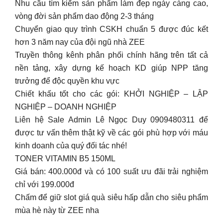
Nhu cầu tìm kiếm sản phẩm làm đẹp ngày càng cao,
vòng đời sản phẩm dao động 2-3 tháng
Chuyển giao quy trình CSKH chuẩn 5 được đúc kết
hơn 3 năm nay của đội ngũ nhà ZEE
Truyền thông kênh phân phối chính hãng trên tất cả
nền tảng, xây dựng kế hoạch KD giúp NPP tăng
trưởng để độc quyền khu vực
Chiết khấu tốt cho các gói: KHỞI NGHIỆP – LẬP
NGHIỆP – DOANH NGHIỆP
Liên hệ Sale Admin Lê Ngọc Duy 0909480311 để
được tư vấn thêm thật kỹ về các gói phù hợp với máu
kinh doanh của quý đối tác nhé!
TONER VITAMIN B5 150ML
Giá bán: 400.000đ và có 100 suất ưu đãi trải nghiệm
chỉ với 199.000đ
Chấm để giữ slot giá quà siêu hấp dẫn cho siêu phẩm
mùa hè này từ ZEE nha