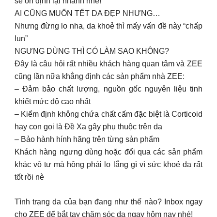
sẽ ổn định lại nhanh nhé!
AI CŨNG MUỐN TẾT DA ĐẸP NHƯNG…
Nhưng đừng lo nha, da khoẻ thì mấy vấn đề này “chấp
lun”
NGƯNG DÙNG THÌ CÓ LÀM SAO KHÔNG?
Đây là câu hỏi rất nhiều khách hàng quan tâm và ZEE
cũng lần nữa khẳng định các sản phẩm nhà ZEE:
– Đảm bảo chất lượng, nguồn gốc nguyên liệu tinh
khiết mức độ cao nhất
– Kiểm định không chứa chất cấm đặc biệt là Corticoid
hay con gọi là Đề Xa gây phụ thuộc trên da
– Bảo hành hính hãng trên từng sản phẩm
Khách hàng ngưng dùng hoặc đổi qua các sản phẩm
khác vô tư mà hông phải lo lắng gì vì sức khoẻ da rất
tốt rồi nè
Tình trạng da của bạn đang như thế nào? Inbox ngay
cho ZEE để bắt tay chăm sóc da ngay hôm nay nhé!