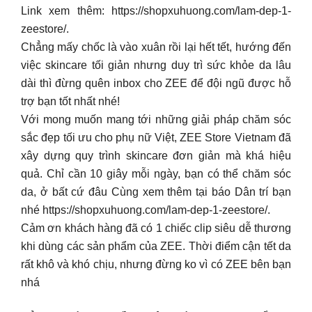
Link xem thêm: https://shopxuhuong.com/lam-dep-1-
zeestore/.
Chẳng mấy chốc là vào xuân rồi lại hết tết, hướng đến
việc skincare tối giản nhưng duy trì sức khỏe da lâu
dài thì đừng quên inbox cho ZEE để đội ngũ được hỗ
trợ bạn tốt nhất nhé!
Với mong muốn mang tới những giải pháp chăm sóc
sắc đẹp tối ưu cho phụ nữ Việt, ZEE Store Vietnam đã
xây dựng quy trình skincare đơn giản mà khá hiệu
quả. Chỉ cần 10 giây mỗi ngày, bạn có thể chăm sóc
da, ở bất cứ đâu Cùng xem thêm tại báo Dân trí bạn
nhé https://shopxuhuong.com/lam-dep-1-zeestore/.
Cảm ơn khách hàng đã có 1 chiếc clip siêu dễ thương
khi dùng các sản phẩm của ZEE. Thời điểm cận tết da
rất khô và khó chịu, nhưng đừng ko vì có ZEE bên bạn
nhá