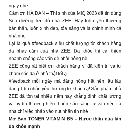
ngay nhé.
Cảm ơn HÀ ĐAN – Thí sinh của MIQ 2023 đã tin dùng
Son dưỡng lựu đỏ nhà ZEE. Hãy luôn yêu thương
bản thân, luôn xinh đẹp, tỏa sáng và là chính mình cả
nhà nhé
Lại là quả #feedback siêu chất lượng từ khách hàng
da nhạy cảm của nhà ZEE. Da khỏe thì cải thiện
nhanh chóng các vấn đề phải hông nè.
ZEE cũng rất biết ơn khách hàng vì đã kiên trì và tự
chăm sóc da ở nhà thật tốt ạ
#feedback mỗi ngày mà đăng hổng hết nên lâu lâu
đăng 1 tin nhắn yêu thương từ khách ạ! Sản phẩm nhà
ZEE đã tồn tại nhiều năm nay khẳng định chất lượng
và uy tín thương hiệu. Luôn sẵn sàng tư vấn nên cả
nhà chỉ việc nhấp vào nút nhắn tin nhé
Mở Bán TONER VITAMIN B5 – Nước thần của làn
da khỏe mạnh