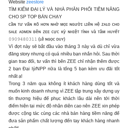
Website
zeestore
TÌM KIẾM ĐẠI LÝ VÀ NHÀ PHÂN PHỐI TIỀM NĂNG
CHO SP TOP BÁN CHẠY
ᴄầɴ ᴛư ᴠấɴ ʀõ ʜơɴ ɴʜờ ᴍọɪ ɴɢườɪ ʟɪêɴ ʜệ ᴢᴀʟᴏ ᴄʜᴏ
sᴀʟᴇ ᴀᴅᴍɪɴ ʙêɴ ᴢᴇᴇ ᴄựᴄ ᴋỳ ɴʜɪệᴛ ᴛìɴʜ ᴠà ᴛâᴍ ʜᴜʏếᴛ
𝟶𝟿𝟶𝟿𝟺𝟾𝟶𝟹𝟷𝟷 (ʟê ɴɢọᴄ ᴅᴜʏ)
Vì đợt này sẽ bắt đầu vào tháng 3 này và dù chỉ vừa
đăng story nhưng có quá nhiều bạn nhắn hỏi. Sau thời
gian trao đổi, tư vấn thì bên ZEE chỉ nhận thêm được
2 bạn Đại lý/NPP nữa là tổng 5 bạn kèm ưu đãi tốt
nhất ạ!
Trong 3 năm qua không ít khách hàng dùng tốt và
muốn kinh doanh nhưng vì ZEE tập trung xây dựng uy
tín thương hiệu để phục khách lâu dài nên tới thời
điểm hiện tại mức độ nhận diện cao nên ZEE xin phép
được cộng tác cùng các nhà bán hàng tiềm năng để
đưa sản phẩm chất lượng đến tay khách hàng nhanh