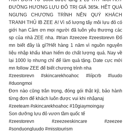
ĐƯỜNG HƯƠNG LỰU ĐỎ TRỊ GIÁ 365k. HẾT QUÀ
NGƯNG CHƯƠNG TRÌNH NÊN QUÝ KHÁCH
TRANH THỦ IB ZEE Ạ! Vì số lượng tẩy môi lựu đỏ có
giới hạn Cảm ơn mọi người đã luôn yêu thương các
sp của nhà ZEE nha. #trian #zeezee #zeestorevn Đố
mn biết đây là gì?Hết hàng 1 năm vì nguồn nguyên
liệu nhập khẩu khan hiếm do chất lượng quá. Nay về
lại 1000 lọ nhưng chỉ để làm quà tặng. Date cực mới
mn follow ZEE để biết chương trình nha
#zeestorevn #skincarekhoahoc #liípcrb #luudo
#duongmoi
Đơn nào cũng trân trọng, đóng gói thật kỹ, bảo hành
từng đơn để khách luôn được vui khi nhậạnaj
#zeeteam #skincarekhoahoc #10giaymoingay
Son dưỡng lựu đỏ vươn tầm quốc tế
#zeestorevn #zeezeeskincare #zeezee
#sonduongluudo #misstourism