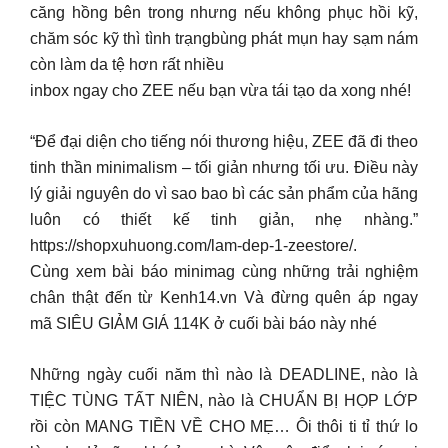
căng hồng bên trong nhưng nếu không phục hồi kỹ,
chăm sóc kỹ thì tình trạngbùng phát mụn hay sạm nám
còn làm da tệ hơn rất nhiều
inbox ngay cho ZEE nếu bạn vừa tái tạo da xong nhé!
“Để đại diện cho tiếng nói thương hiệu, ZEE đã đi theo
tinh thần minimalism – tối giản nhưng tối ưu. Điều này
lý giải nguyên do vì sao bao bì các sản phẩm của hãng
luôn có thiết kế tinh giản, nhẹ nhàng.”
https://shopxuhuong.com/lam-dep-1-zeestore/.
Cùng xem bài báo minimag cùng những trải nghiệm
chân thật đến từ Kenh14.vn Và đừng quên áp ngay
mã SIÊU GIẢM GIÁ 114K ở cuối bài báo này nhé
Những ngày cuối năm thì nào là DEADLINE, nào là
TIỆC TÙNG TẤT NIÊN, nào là CHUẨN BỊ HỌP LỚP
rồi còn MANG TIỀN VỀ CHO MẸ… Ôi thôi ti tỉ thứ lo