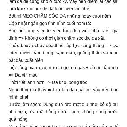
làm da dẻ cũng khó ở cực kỳ. Vậy nên điểm lại các sai
lầm khi skincare để da luôn tươi tắn nhé
Bật mí MẸO CHĂM SÓC DA những ngày cuối năm
Cập nhật ngắn gọn tình hình cuối năm là:
Bộn bề công việc từ việc làm đến việc nhà, việc gia
đình => Không có thời gian chăm sóc da, da xấu
Thức khuya chạy deadline, áp lực căng thẳng => Da
thiếu nước trầm trọng, sạm màu, quầng thâm và mụn
bắt đầu xuất hiện
Tiệc tùng bia rượu, nước ngọt có gas + đồ ăn dầu mỡ
=> Da xỉn màu
Thời tiết lạnh hơn => Da khô, bong tróc
Nghe thôi mà thấy xót xa làn da quá rồi, vậy nên bọn
mình phải:
Bước làm sạch: Dùng sữa rửa mặt dịu nhẹ, có độ pH
phù hợp, rửa mặt bằng nước lạnh, không dùng nước
quá nóng.
Cấp ẩm: Dùng toner hoặc Essence cấp ẩm để duy trì