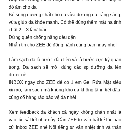
độ ẩm cho da
Bổ sung dưỡng chất cho da vừa dưỡng da trắng sáng,
vừa giúp da khỏe mạnh. Có thể dùng thêm mặt nạ tinh
chất 2 – 3 lần/ tuần.
Đừng quên chống nắng đều đặn
Nhắn tin cho ZEE để đồng hành cùng bạn ngay nhé!
Làm sạch da là bước đầu tiên và là bước cực kỳ quan
trọng. Da sạch sẽ mới dùng các sp dưỡng da lên
được nè!
INBOX ngay cho ZEE để có 1 em Gel Rửa Mặt siêu
xịn xò, làm sạch mà không khô da không tăng tiết dầu,
củng cố hàng rào bảo vệ da nhé!
Xem feedback da khách cả ngày không chán nhất là
vào lúc sát tết như này! Cần ZEE tư vấn bất kể lúc nào
cứ inbox ZEE nhé Nổi tiếng tư vấn nhiệt tình và thân