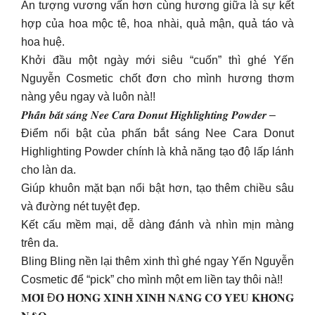
Ấn tượng vương vấn hơn cùng hương giữa là sự kết
hợp của hoa mộc tê, hoa nhài, quả mận, quả táo và
hoa huệ.
Khởi đầu một ngày mới siêu “cuốn” thì ghé Yến
Nguyễn Cosmetic chốt đơn cho mình hương thơm
nàng yêu ngay và luôn nà!!
𝑷𝒉𝒂̂́𝒏 𝒃𝒂̆́𝒕 𝒔𝒂́𝒏𝒈 𝑵𝒆𝒆 𝑪𝒂𝒓𝒂 𝑫𝒐𝒏𝒖𝒕 𝑯𝒊𝒈𝒉𝒍𝒊𝒈𝒉𝒕𝒊𝒏𝒈 𝑷𝒐𝒘𝒅𝒆𝒓 –
Điểm nổi bật của phấn bắt sáng Nee Cara Donut
Highlighting Powder chính là khả năng tạo độ lấp lánh
cho làn da.
Giúp khuôn mặt bạn nổi bật hơn, tạo thêm chiều sâu
và đường nét tuyệt đẹp.
Kết cấu mềm mại, dễ dàng đánh và nhìn mịn màng
trên da.
Bling Bling nền lại thêm xinh thì ghé ngay Yến Nguyễn
Cosmetic để “pick” cho mình một em liền tay thôi nà!!
𝐌𝐎̂𝐈 Đ𝐎̉ 𝐇𝐎̂̀𝐍𝐆 𝐗𝐈𝐍𝐇 𝐗𝐈𝐍𝐇 𝐍𝐀̀𝐍𝐆 𝐂𝐎́ 𝐘𝐄̂𝐔 𝐊𝐇𝐎̂𝐍𝐆