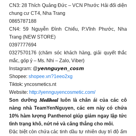
CN3: 28 Thích Quảng Đức – VCN Phước Hải đối diện
chung cư CT4, Nha Trang
0865787188
CN4: 59 Nguyễn Đình Chiểu, P.Vĩnh Phước, Nha
Trang (NEW STORE)
0397777694
0327570176 (chăm sóc khách hàng, giải quyết thắc
mắc, góp ý – Ms. Nhi – Zalo, Viber)
Instagram: @𝙮𝙚𝙣𝙣𝙜𝙪𝙮𝙚𝙣_𝙘𝙤𝙨𝙢
Shopee:
shopee.vn?1eeo2xg
Tiktok: yncosmetics.nt
Website:
http://yennguyencosmetic.com/
Son dưỡng 𝑴𝒆𝒅𝒊𝒉𝒆𝒂𝒍 luôn là chân ái của các cô
nàng nhà TeamYenNguyen, các em này có chứa
10% hàm lượng Panthenol giúp giảm ngay lập tức
tình trạng khô, nứt nẻ và căng thẳng cho môi.
Đặc biệt còn chứa các tinh dầu tự nhiên duy trì độ ẩm