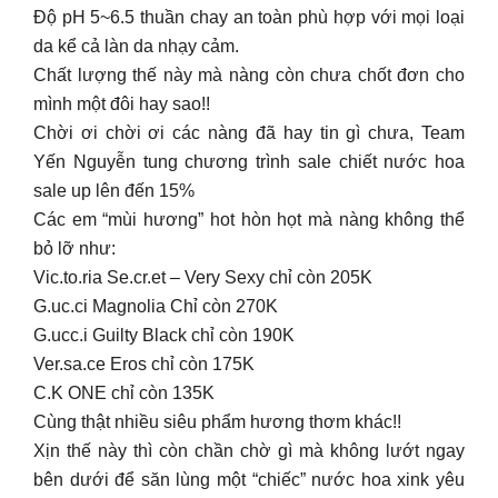
Độ pH 5~6.5 thuần chay an toàn phù hợp với mọi loại
da kể cả làn da nhạy cảm.
Chất lượng thế này mà nàng còn chưa chốt đơn cho
mình một đôi hay sao!!
Chời ơi chời ơi các nàng đã hay tin gì chưa, Team
Yến Nguyễn tung chương trình sale chiết nước hoa
sale up lên đến 15%
Các em “mùi hương” hot hòn họt mà nàng không thể
bỏ lỡ như:
Vic.to.ria Se.cr.et – Very Sexy chỉ còn 205K
G.uc.ci Magnolia Chỉ còn 270K
G.ucc.i Guilty Black chỉ còn 190K
Ver.sa.ce Eros chỉ còn 175K
C.K ONE chỉ còn 135K
Cùng thật nhiều siêu phẩm hương thơm khác!!
Xịn thế này thì còn chần chờ gì mà không lướt ngay
bên dưới để săn lùng một “chiếc” nước hoa xink yêu