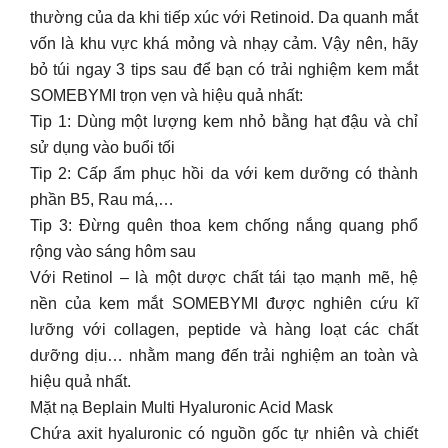
thường của da khi tiếp xúc với Retinoid. Da quanh mắt
vốn là khu vực khá mỏng và nhạy cảm. Vậy nên, hãy
bỏ túi ngay 3 tips sau để bạn có trải nghiệm kem mắt
SOMEBYMI trọn vẹn và hiệu quả nhất:
Tip 1: Dùng một lượng kem nhỏ bằng hạt đậu và chỉ
sử dụng vào buổi tối
Tip 2: Cấp ẩm phục hồi da với kem dưỡng có thành
phần B5, Rau má,…
Tip 3: Đừng quên thoa kem chống nắng quang phổ
rộng vào sáng hôm sau
Với Retinol – là một dược chất tái tạo mạnh mẽ, hệ
nền của kem mắt SOMEBYMI được nghiên cứu kĩ
lưỡng với collagen, peptide và hàng loạt các chất
dưỡng dịu… nhằm mang đến trải nghiệm an toàn và
hiệu quả nhất.
Mặt nạ Beplain Multi Hyaluronic Acid Mask
Chứa axit hyaluronic có nguồn gốc tự nhiên và chiết