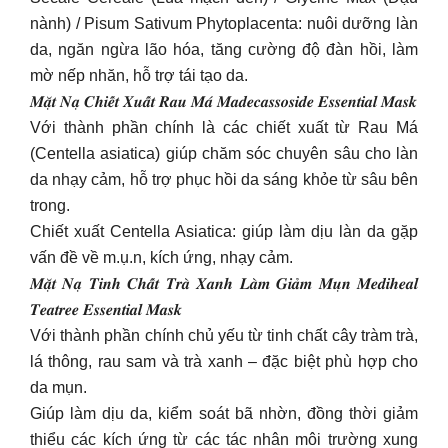
nành) / Pisum Sativum Phytoplacenta: nuôi dưỡng làn
da, ngăn ngừa lão hóa, tăng cường độ đàn hồi, làm
mờ nếp nhăn, hỗ trợ tái tạo da.
𝑴𝒂̣̆𝒕 𝑵𝒂̣ 𝑪𝒉𝒊𝒆̂́𝒕 𝑿𝒖𝒂̂́𝒕 𝑹𝒂𝒖 𝑴𝒂́ 𝑴𝒂𝒅𝒆𝒄𝒂𝒔𝒔𝒐𝒔𝒊𝒅𝒆 𝑬𝒔𝒔𝒆𝒏𝒕𝒊𝒂𝒍 𝑴𝒂𝒔𝒌
Với thành phần chính là các chiết xuất từ Rau Má
(Centella asiatica) giúp chăm sóc chuyên sâu cho làn
da nhạy cảm, hỗ trợ phục hồi da sáng khỏe từ sâu bên
trong.
Chiết xuất Centella Asiatica: giúp làm dịu làn da gặp
vấn đề về m.ụ.n, kích ứng, nhạy cảm.
𝑴𝒂̣̆𝒕 𝑵𝒂̣ 𝑻𝒊𝒏𝒉 𝑪𝒉𝒂̂́𝒕 𝑻𝒓𝒂̀ 𝑿𝒂𝒏𝒉 𝑳𝒂̀𝒎 𝑮𝒊𝒂̉𝒎 𝑴𝒖̣𝒏 𝑴𝒆𝒅𝒊𝒉𝒆𝒂𝒍
𝑻𝒆𝒂𝒕𝒓𝒆𝒆 𝑬𝒔𝒔𝒆𝒏𝒕𝒊𝒂𝒍 𝑴𝒂𝒔𝒌
Với thành phần chính chủ yếu từ tinh chất cây tràm trà,
lá thông, rau sam và trà xanh – đặc biệt phù hợp cho
da mụn.
Giúp làm dịu da, kiểm soát bã nhờn, đồng thời giảm
thiểu các kích ứng từ các tác nhân môi trường xung