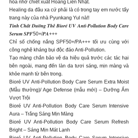
hóa nhờ chiết xuất Hoàng Liên Nhật.
Healing da đâu xa cứ phải là có trong tay em nước tẩy
trang này của nhà Pyunkang Yul nà!!
𝑻𝒊𝒏𝒉 𝑪𝒉𝒂̂́𝒕 𝑫𝒖̛𝒐̛̃𝒏𝒈 𝑻𝒉𝒆̂̉ 𝑩𝒊𝒐𝒓𝒆́ 𝑼𝑽 𝑨𝒏𝒕𝒊-𝑷𝒐𝒍𝒍𝒖𝒕𝒊𝒐𝒏 𝑩𝒐𝒅𝒚 𝑪𝒂𝒓𝒆
𝑺𝒆𝒓𝒖𝒎 𝑺𝑷𝑭50+/𝑷𝑨+++
Chỉ số chống nắng SPF50+/PA+++ tối ưu cùng với
công nghệ kháng bụi độc đáo Anti-Pollution.
Tạo màng chắn bảo vệ da hiệu quả trước các tác hại
bên ngoài, mang đến làn da tươi sáng, mịn màng và
khỏe mạnh từ bên trong.
Bioré UV Anti-Pollution Body Care Serum Extra Moist
(Mẫu thường)/ Age Defense (mẫu mới) – Dưỡng Ẩm
Vượt Trội
Bioré UV Anti-Pollution Body Care Serum Intensive
Aura – Trắng Sáng Mịn Màng
Bioré UV Anti-Pollution Body Care Serum Refresh
Bright – Sáng Mịn Mát Lạnh
Bioré UV Anti-Pollution Body Care Serum Intensive