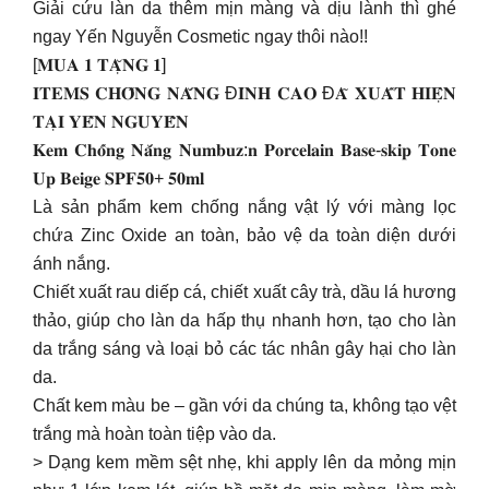
Giải cứu làn da thêm mịn màng và dịu lành thì ghé
ngay Yến Nguyễn Cosmetic ngay thôi nào!!
[𝐌𝐔𝐀 𝟏 𝐓𝐀̣̆𝐍𝐆 𝟏]
𝐈𝐓𝐄𝐌𝐒 𝐂𝐇𝐎̂́𝐍𝐆 𝐍𝐀̆́𝐍𝐆 Đ𝐈̉𝐍𝐇 𝐂𝐀𝐎 Đ𝐀̃ 𝐗𝐔𝐀̂́𝐓 𝐇𝐈𝐄̣̂𝐍
𝐓𝐀̣𝐈 𝐘𝐄̂́𝐍 𝐍𝐆𝐔𝐘𝐄̂̃𝐍
𝐊𝐞𝐦 𝐂𝐡𝐨̂́𝐧𝐠 𝐍𝐚̆́𝐧𝐠 𝐍𝐮𝐦𝐛𝐮𝐳:𝐧 𝐏𝐨𝐫𝐜𝐞𝐥𝐚𝐢𝐧 𝐁𝐚𝐬𝐞-𝐬𝐤𝐢𝐩 𝐓𝐨𝐧𝐞
𝐔𝐩 𝐁𝐞𝐢𝐠𝐞 𝐒𝐏𝐅𝟓𝟎+ 𝟓𝟎𝐦𝐥
Là sản phẩm kem chống nắng vật lý với màng lọc
chứa Zinc Oxide an toàn, bảo vệ da toàn diện dưới
ánh nắng.
Chiết xuất rau diếp cá, chiết xuất cây trà, dầu lá hương
thảo, giúp cho làn da hấp thụ nhanh hơn, tạo cho làn
da trắng sáng và loại bỏ các tác nhân gây hại cho làn
da.
Chất kem màu be – gần với da chúng ta, không tạo vệt
trắng mà hoàn toàn tiệp vào da.
> Dạng kem mềm sệt nhẹ, khi apply lên da mỏng mịn