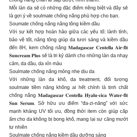
Mỗi làn da sẽ có những đặc điểm riêng biệt và đây sẽ
là gợi ý về soulmate chống nắng phù hợp cho bạn.
Soumate chống nắng nâng tông kiềm dầu
Với sự kết hợp hoàn hảo giữa các yếu tố: lành tính,
bảo vệ tốt, nâng tông giúp da tươi sáng và kiềm dầu
đến 8H, kem chống nắng 𝐌𝐚𝐝𝐚𝐠𝐚𝐬𝐜𝐚𝐫 𝐂𝐞𝐧𝐭𝐞𝐥𝐥𝐚 𝐀𝐢𝐫-𝐟𝐢𝐭
𝐒𝐮𝐧𝐜𝐫𝐞𝐚𝐦 𝐏𝐥𝐮𝐬 sẽ là tri kỷ dành cho những làn da nhạy
cảm, da dầu, da xỉn màu
Soulmate chống nắng mỏng nhẹ dịu da
Với những làn da khô, da treatment, đối tượng
soulmate tiềm năng không ai hết chính là tinh chất
chống nắng 𝐌𝐚𝐝𝐚𝐠𝐚𝐬𝐜𝐚𝐫 𝐂𝐞𝐧𝐭𝐞𝐥𝐥𝐚 𝐇𝐲𝐚𝐥𝐮-𝐜𝐢𝐜𝐚 𝐖𝐚𝐭𝐞𝐫-𝐟𝐢𝐭
𝐒𝐮𝐧 𝐒𝐞𝐫𝐮𝐦. Sở hữu ưu điểm “đa-zi-năng” với sức
mạnh kháng UV tối ưu, đồng thời item còn giúp cấp
ẩm cho da không bị bong khô, mang lại sự căng mướt
tự nhiên
Soulmate chống nắng kiềm dầu dưỡng sáng