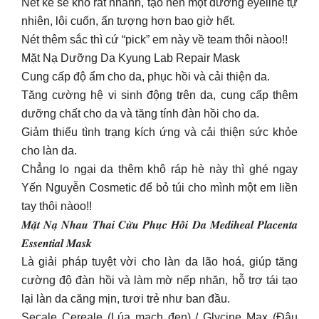
Nét kẻ sẽ khô rất nhanh, tạo nên một đường eyeline tự
nhiên, lôi cuốn, ấn tượng hơn bao giờ hết.
Nét thêm sắc thì cứ “pick” em này về team thôi nàoo!!
Mặt Nạ Dưỡng Da Kyung Lab Repair Mask
Cung cấp độ ẩm cho da, phục hồi và cải thiện da.
Tăng cường hệ vi sinh động trên da, cung cấp thêm
dưỡng chất cho da và tăng tính đàn hồi cho da.
Giảm thiểu tình trạng kích ứng và cải thiện sức khỏe
cho làn da.
Chẳng lo ngại da thêm khô ráp hè này thì ghé ngay
Yến Nguyễn Cosmetic để bỏ túi cho mình một em liền
tay thôi nàoo!!
𝑴𝒂̣̆𝒕 𝑵𝒂̣ 𝑵𝒉𝒂𝒖 𝑻𝒉𝒂𝒊 𝑪𝒖̛̀𝒖 𝑷𝒉𝒖̣𝒄 𝑯𝒐̂̀𝒊 𝑫𝒂 𝑴𝒆𝒅𝒊𝒉𝒆𝒂𝒍 𝑷𝒍𝒂𝒄𝒆𝒏𝒕𝒂
𝑬𝒔𝒔𝒆𝒏𝒕𝒊𝒂𝒍 𝑴𝒂𝒔𝒌
Là giải pháp tuyệt vời cho làn da lão hoá, giúp tăng
cường độ đàn hồi và làm mờ nếp nhăn, hỗ trợ tái tạo
lại làn da căng mịn, tươi trẻ như ban đầu.
Secale Cereale (Lúa mạch đen) / Glycine Max (Đậu