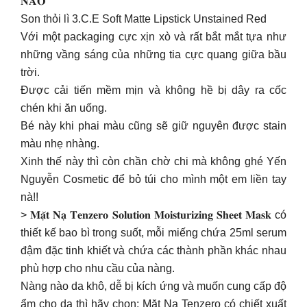
𝐍𝐀̀𝐎
Son thỏi lì 3.C.E Soft Matte Lipstick Unstained Red
Với một packaging cực xịn xò và rất bắt mắt tựa như
những vầng sáng của những tia cực quang giữa bầu
trời.
Được cải tiến mềm mịn và không hề bị dây ra cốc
chén khi ăn uống.
Bé này khi phai màu cũng sẽ giữ nguyên được stain
màu nhẹ nhàng.
Xinh thế này thì còn chần chờ chi mà không ghé Yến
Nguyễn Cosmetic để bỏ túi cho mình một em liền tay
nà!!
> 𝐌𝐚̣̆𝐭 𝐍𝐚̣ 𝐓𝐞𝐧𝐳𝐞𝐫𝐨 𝐒𝐨𝐥𝐮𝐭𝐢𝐨𝐧 𝐌𝐨𝐢𝐬𝐭𝐮𝐫𝐢𝐳𝐢𝐧𝐠 𝐒𝐡𝐞𝐞𝐭 𝐌𝐚𝐬𝐤 có
thiết kế bao bì trong suốt, mỗi miếng chứa 25ml serum
đậm đặc tinh khiết và chứa các thành phần khác nhau
phù hợp cho nhu cầu của nàng.
Nàng nào da khô, dễ bị kích ứng và muốn cung cấp độ
ẩm cho da thì hãy chọn: Mặt Nạ Tenzero có chiết xuất