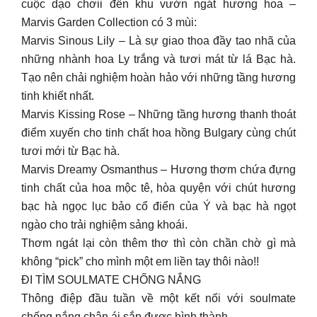
cuộc dạo chơii đến khu vườn ngát hương hoa –
Marvis Garden Collection có 3 mùi:
Marvis Sinous Lily – Là sự giao thoa đầy tao nhã của
những nhành hoa Ly trắng và tươi mát từ lá Bạc hà.
Tạo nên chải nghiệm hoàn hảo với những tầng hương
tinh khiết nhất.
Marvis Kissing Rose – Những tầng hương thanh thoát
điểm xuyến cho tinh chất hoa hồng Bulgary cùng chút
tươi mới từ Bạc hà.
Marvis Dreamy Osmanthus – Hương thơm chứa đựng
tinh chất của hoa mộc tê, hòa quyện với chút hương
bạc hà ngọc lục bảo cổ điển của Ý và bạc hà ngọt
ngào cho trải nghiệm sảng khoái.
Thơm ngát lại còn thêm thơ thì còn chần chờ gì mà
không “pick” cho mình một em liền tay thôi nào!!
ĐI TÌM SOULMATE CHỐNG NẮNG
Thông điệp đầu tuần về một kết nối với soulmate
chống nắng chân ái sắp được hình thành.