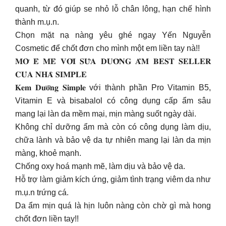
quanh, từ đó giúp se nhỏ lỗ chân lông, hạn chế hình
thành m.ụ.n.
Chọn mặt nạ nàng yêu ghé ngay Yến Nguyễn
Cosmetic để chốt đơn cho mình một em liền tay nà!!
𝐌𝐎̛̀ 𝐄̂ 𝐌𝐄̂ 𝐕𝐎̛́𝐈 𝐒𝐔̛̃𝐀 𝐃𝐔̛𝐎̛̃𝐍𝐆 𝐀̂̉𝐌 𝐁𝐄𝐒𝐓 𝐒𝐄𝐋𝐋𝐄𝐑
𝐂𝐔̉𝐀 𝐍𝐇𝐀̀ 𝐒𝐈𝐌𝐏𝐋𝐄
𝐊𝐞𝐦 𝐃𝐮̛𝐨̛̃𝐧𝐠 𝐒𝐢𝐦𝐩𝐥𝐞 với thành phần Pro Vitamin B5,
Vitamin E và bisabalol có công dụng cấp ẩm sâu
mang lại làn da mềm mại, mịn màng suốt ngày dài.
Không chỉ dưỡng ẩm mà còn có công dụng làm dịu,
chữa lành và bảo vệ da tự nhiên mang lại làn da mịn
màng, khoẻ mạnh.
Chống oxy hoá mạnh mẽ, làm dịu và bảo vệ da.
Hỗ trợ làm giảm kích ứng, giảm tình trạng viêm da như
m.ụ.n trứng cá.
Da ẩm mịn quá là hịn luôn nàng còn chờ gì mà hong
chốt đơn liền tay!!