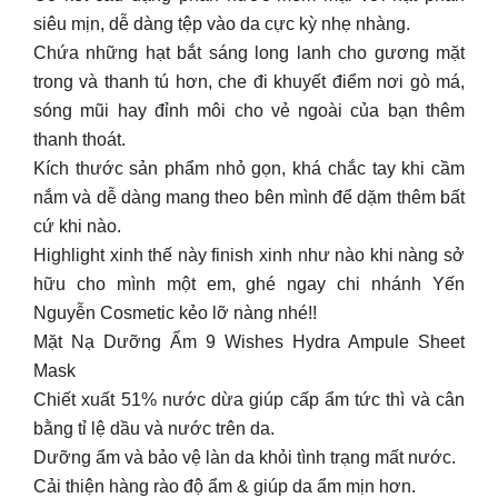
siêu mịn, dễ dàng tệp vào da cực kỳ nhẹ nhàng.
Chứa những hạt bắt sáng long lanh cho gương mặt
trong và thanh tú hơn, che đi khuyết điểm nơi gò má,
sóng mũi hay đỉnh môi cho vẻ ngoài của bạn thêm
thanh thoát.
Kích thước sản phẩm nhỏ gọn, khá chắc tay khi cầm
nắm và dễ dàng mang theo bên mình để dặm thêm bất
cứ khi nào.
Highlight xinh thế này finish xinh như nào khi nàng sở
hữu cho mình một em, ghé ngay chi nhánh Yến
Nguyễn Cosmetic kẻo lỡ nàng nhé!!
Mặt Nạ Dưỡng Ẩm 9 Wishes Hydra Ampule Sheet
Mask
Chiết xuất 51% nước dừa giúp cấp ẩm tức thì và cân
bằng tỉ lệ dầu và nước trên da.
Dưỡng ẩm và bảo vệ làn da khỏi tình trạng mất nước.
Cải thiện hàng rào độ ẩm & giúp da ẩm mịn hơn.