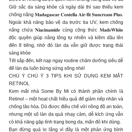
Giữ sắc da sáng khỏe cả ngày dài thì sao thiếu kem
chống nắng 𝐌𝐚𝐝𝐚𝐠𝐚𝐬𝐜𝐚𝐫 𝐂𝐞𝐧𝐭𝐞𝐥𝐥𝐚 𝐀𝐢𝐫-𝐟𝐢𝐭 𝐒𝐮𝐧𝐜𝐫𝐞𝐚𝐦 𝐏𝐥𝐮𝐬.
Ngoài khả năng bảo vệ da trước tia UV, kem chống
nắng chứa 𝐍𝐢𝐚𝐜𝐢𝐧𝐚𝐦𝐢𝐝𝐞 cùng công thức 𝐌𝐚𝐝𝐞𝐖𝐡𝐢𝐭𝐞
độc quyền giúp nâng tông tự nhiên và kiềm dầu lên
đến 8 tiếng, nhờ đó làn da vẫn giữ được trạng thái
sáng khỏe
Tết sắp đến, kết nạp ngay routine chăm dưỡng siêu dễ
để làn da luôn bừng sứng sống nhé!
CHÚ Ý CHÚ Ý 3 TIPS KHI SỬ DỤNG KEM MẮT
RETINOL
Kem mắt nhà Some By Mi có thành phần chính là
Retinol – một hoạt chất hiệu quả để giảm nếp nhăn và
chống lão hóa. Dù được điều chế với nồng độ an toàn,
nhưng một số làn da quá nhạy cảm, dễ kích ứng vẫn
có khả năng gặp tình trạng bong da, mẩn đỏ khi dùng.
Bạn đừng quá lo lắng vì đây là một phản ứng bình