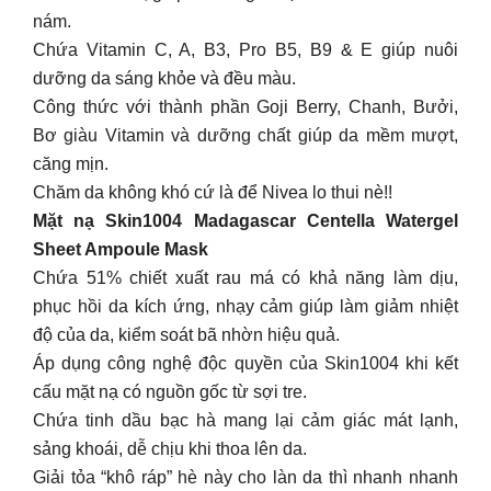
nám.
Chứa Vitamin C, A, B3, Pro B5, B9 & E giúp nuôi
dưỡng da sáng khỏe và đều màu.
Công thức với thành phần Goji Berry, Chanh, Bưởi,
Bơ giàu Vitamin và dưỡng chất giúp da mềm mượt,
căng mịn.
Chăm da không khó cứ là để Nivea lo thui nè!!
Mặt nạ Skin1004 Madagascar Centella Watergel
Sheet Ampoule Mask
Chứa 51% chiết xuất rau má có khả năng làm dịu,
phục hồi da kích ứng, nhạy cảm giúp làm giảm nhiệt
độ của da, kiểm soát bã nhờn hiệu quả.
Áp dụng công nghệ độc quyền của Skin1004 khi kết
cấu mặt nạ có nguồn gốc từ sợi tre.
Chứa tinh dầu bạc hà mang lại cảm giác mát lạnh,
sảng khoái, dễ chịu khi thoa lên da.
Giải tỏa “khô ráp” hè này cho làn da thì nhanh nhanh