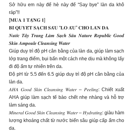
Sở hữu em này để hè này để “Say bye” làn da khô
ráp”!!
[𝐌𝐔𝐀 𝟏 𝐓𝐀̣̆𝐍𝐆 𝟏]
𝐁𝐈́ 𝐐𝐔𝐘𝐄̂́𝐓 𝐒𝐀̣𝐂𝐇 𝐒𝐀̂𝐔 “𝐋𝐎 𝐀̂𝐔” 𝐂𝐇𝐎 𝐋𝐀̀𝐍 𝐃𝐀
𝑵𝒖̛𝒐̛́𝒄 𝑻𝒂̂̉𝒚 𝑻𝒓𝒂𝒏𝒈 𝑳𝒂̀𝒎 𝑺𝒂̣𝒄𝒉 𝑺𝒂̂𝒖 𝑵𝒂𝒕𝒖𝒓𝒆 𝑹𝒆𝒑𝒖𝒃𝒍𝒊𝒄 𝑮𝒐𝒐𝒅
𝑺𝒌𝒊𝒏 𝑨𝒎𝒑𝒐𝒖𝒍𝒆 𝑪𝒍𝒆𝒂𝒏𝒔𝒊𝒏𝒈 𝑾𝒂𝒕𝒆𝒓
Giúp duy trì độ pH cân bằng của làn da, giúp làm sạch
lớp trang điểm, bụi bẩn một cách nhẹ dịu mà không lấy
đi độ ẩm tự nhiên trên da.
Độ pH từ 5.5 đến 6.5 giúp duy trì độ pH cân bằng của
làn da.
𝐴𝐻𝐴 𝐺𝑜𝑜𝑑 𝑆𝑘𝑖𝑛 𝐶𝑙𝑒𝑎𝑛𝑠𝑖𝑛𝑔 𝑊𝑎𝑡𝑒𝑟 – 𝑃𝑒𝑒𝑙𝑖𝑛𝑔: Chiết xuất
AHA giúp làm sạch tế bào chết nhẹ nhàng và hỗ trợ
làm sáng da.
𝑀𝑖𝑛𝑒𝑟𝑎𝑙 𝐺𝑜𝑜𝑑 𝑆𝑘𝑖𝑛 𝐶𝑙𝑒𝑎𝑛𝑠𝑖𝑛𝑔 𝑊𝑎𝑡𝑒𝑟 – 𝐻𝑦𝑑𝑟𝑎𝑡𝑖𝑛𝑔: giàu hàm
lượng khoáng chất từ nước biển sâu giúp cấp ẩm cho
da.