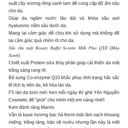
xuất cây xương rồng xanh lam để cung cấp độ ẩm sâu
cho da.
Giúp da ngậm nước lâu dài và khóa sâu axit
hyaluronic nằm sâu dưới da.
Mang lại cảm giác dễ chịu khi sử dụng mà không để
lại cảm giác quá nhờn rít cho da.
𝑆𝑢̛̃𝑎 𝑟𝑢̛̃𝑎 𝑚𝑎̣̆𝑡 𝐵𝑒𝑎𝑢𝑡𝑦 𝐵𝑢𝑓𝑓𝑒𝑡 𝑆𝑐𝑒𝑛𝑡𝑖𝑜 𝑀𝑖𝑙𝑘 𝑃𝑙𝑢𝑠 𝑄10 (𝑀𝑎̀𝑢
𝑋𝑎𝑛ℎ)
Chiết xuất Protein sữa thủy phân giúp cải thiện da mặt
trắng sáng rạng rỡ.
Bổ sung Co-enzyme Q10 khắc phục tình trạng hắc sắc
tố tích tụ trên da, trẻ hóa làn da.
F5 làn da tươi mới hơn mỗi ngày thì ghé Yến Nguyễn
Cosmetic để “pick” cho mình một em nàng nhé!!
Kem đánh răng Marvis
Vẫn là base hương bạc hà thơm mát làm sạch khoang
miệng, trắng răng, bảo vệ nướu nhưng lần này là một