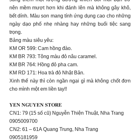
nên mềm mượt hơn khi đánh lên mà không gây khô,
bết dính. Màu son mang tính ứng dụng cao cho những
ngày dạo phố nhẹ nhàng hay những buổi tiệc sang
trọng.
Bảng màu siêu yêu:
KM OR 599: Cam hồng đào.
KM BR 793: Tông màu đỏ nâu caramel.
KM BR 764: Hồng đỏ pha cam.
KM RD 171: Hoa trà đỏ Nhật Bản.
Xinh thế này thì còn ngần ngại gì mà không chốt đơn
cho mình một em liền tay!!
𝐘𝐄𝐍 𝐍𝐆𝐔𝐘𝐄𝐍 𝐒𝐓𝐎𝐑𝐄
CN1: 79 (15 số cũ) Nguyễn Thiện Thuật, Nha Trang
0905009700
CN2: 61 – 61A Quang Trung, Nha Trang
0905181959