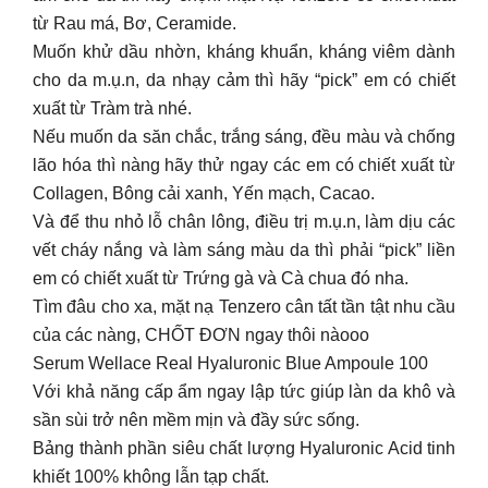
từ Rau má, Bơ, Ceramide.
Muốn khử dầu nhờn, kháng khuẩn, kháng viêm dành
cho da m.ụ.n, da nhạy cảm thì hãy “pick” em có chiết
xuất từ Tràm trà nhé.
Nếu muốn da săn chắc, trắng sáng, đều màu và chống
lão hóa thì nàng hãy thử ngay các em có chiết xuất từ
Collagen, Bông cải xanh, Yến mạch, Cacao.
Và để thu nhỏ lỗ chân lông, điều trị m.ụ.n, làm dịu các
vết cháy nắng và làm sáng màu da thì phải “pick” liền
em có chiết xuất từ Trứng gà và Cà chua đó nha.
Tìm đâu cho xa, mặt nạ Tenzero cân tất tần tật nhu cầu
của các nàng, CHỐT ĐƠN ngay thôi nàooo
Serum Wellace Real Hyaluronic Blue Ampoule 100
Với khả năng cấp ẩm ngay lập tức giúp làn da khô và
sần sùi trở nên mềm mịn và đầy sức sống.
Bảng thành phần siêu chất lượng Hyaluronic Acid tinh
khiết 100% không lẫn tạp chất.