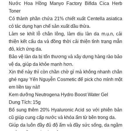
Nước Hoa Hồng Manyo Factory Bifida Cica Herb
Toner
Có thành phần chứa 21% chiết xuất Centella asiatica
có tác dụng hạn chế sản xuất dầu thừa.
Làm se khít lỗ chân lông, làm dịu làn da m.ụ.n, cải
thiện kết cấu da và đồng thời cải thiện tình trạng mẫn
đỏ, kích ứng da.
Bảo vệ làn da bị tổn thương và xây dựng hàng rào bảo
vệ da, giúp da khỏe mạnh hơn.
Xịn thế này thì còn chần chờ gì mà không nhanh chân
ghé ngay Yến Nguyễn Cosmetic để pick cho mình một
em liền tay nà!!
Kem dưỡng Neutrogena Hydro Boost Water Gel
Dung Tích: 15g
Bổ sung thêm 20% Hyaluronic Acid so với phiên bản
cũ giúp cung cấp nước và khóa ẩm từ bên trong da.
Giúp da luôn đầy đủ độ ẩm và đầy sức sống, da ngậm