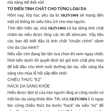
mà nàng mê thôi nà!!
TỪ ĐIỂN TINH CHẤT CHO TỪNG LOẠI DA
Hôm nay, lớp học yêu da từ 𝐒𝐊𝐈𝐍𝟏𝟎𝟎𝟒 sẽ mang đến
một số thông tin siêu hữu ích cho mọi người.
Tính đến hiện tại, nhà 𝐒𝐊𝐈𝐍𝟏𝟎𝟎𝟒 có ba dòng tinh chất
chăm da siêu được lòng các tín đồ skincare. Vậy liệu
các bạn đã biết đâu là tinh chất “chuẩn chỉnh” dành
cho da của mình?
Nếu vẫn còn đang lăn tăn lựa chọn thì xem ngay chiếc
hình bên dưới rồi quyết định bỏ giỏ tinh chất phù hợp
để bắt đầu chu trình nuôi dưỡng làn da, sẵn sàng tỏa
sáng cho mùa lễ hội sắp đến nhé!
CHIÊU THỨC “EZ”
HACK DA SÁNG KHỎE
Hiểu được tâm lý của mọi người rằng ai cũng muốn có
một làn da sáng khỏe đón Tết, nhà 𝐒𝐊𝐈𝐍𝟏𝟎𝟎𝟒 lì xì ngay
fan cứng chiêu thức ba bước·”hack” da siêu “ez” để