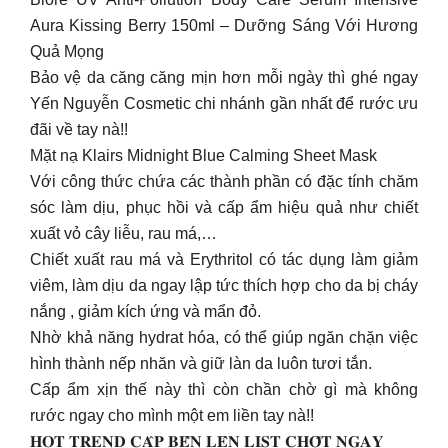
Aura Kissing Berry 150ml – Dưỡng Sáng Với Hương
Quả Mọng
Bảo vệ da căng căng mịn hơn mỗi ngày thì ghé ngay
Yến Nguyễn Cosmetic chi nhánh gần nhất để rước ưu
đãi về tay nà!!
Mặt nạ Klairs Midnight Blue Calming Sheet Mask
Với công thức chứa các thành phần có đặc tính chăm
sóc làm dịu, phục hồi và cấp ẩm hiệu quả như chiết
xuất vỏ cây liễu, rau má,…
Chiết xuất rau má và Erythritol có tác dụng làm giảm
viêm, làm dịu da ngay lập tức thích hợp cho da bị cháy
nắng , giảm kích ứng và mẩn đỏ.
Nhờ khả năng hydrat hóa, có thể giúp ngăn chặn việc
hình thành nếp nhăn và giữ làn da luôn tươi tắn.
Cấp ẩm xịn thế này thì còn chần chờ gì mà không
rước ngay cho mình một em liền tay nà!!
𝐇𝐎𝐓 𝐓𝐑𝐄𝐍𝐃 𝐂𝐀̣̂𝐏 𝐁𝐄̂́𝐍 𝐋𝐄̂𝐍 𝐋𝐈𝐒𝐓 𝐂𝐇𝐎̂́𝐓 𝐍𝐆𝐀𝐘 ️