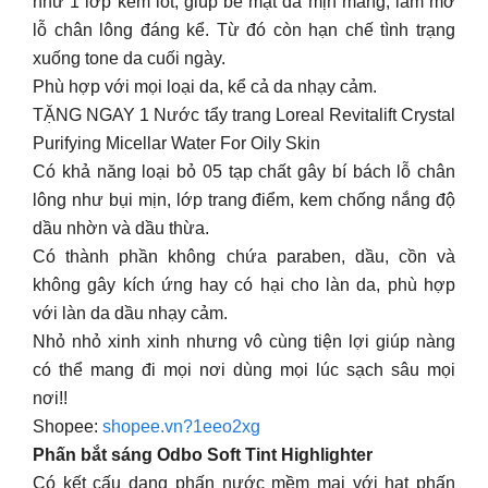
như 1 lớp kem lót, giúp bề mặt da mịn màng, làm mờ
lỗ chân lông đáng kể. Từ đó còn hạn chế tình trạng
xuống tone da cuối ngày.
Phù hợp với mọi loại da, kể cả da nhạy cảm.
TẶNG NGAY 1 Nước tẩy trang Loreal Revitalift Crystal
Purifying Micellar Water For Oily Skin
Có khả năng loại bỏ 05 tạp chất gây bí bách lỗ chân
lông như bụi mịn, lớp trang điểm, kem chống nắng độ
dầu nhờn và dầu thừa.
Có thành phần không chứa paraben, dầu, cồn và
không gây kích ứng hay có hại cho làn da, phù hợp
với làn da dầu nhạy cảm.
Nhỏ nhỏ xinh xinh nhưng vô cùng tiện lợi giúp nàng
có thể mang đi mọi nơi dùng mọi lúc sạch sâu mọi
nơi!!
Shopee:
shopee.vn?1eeo2xg
Phấn bắt sáng Odbo Soft Tint Highlighter
Có kết cấu dạng phấn nước mềm mại với hạt phấn