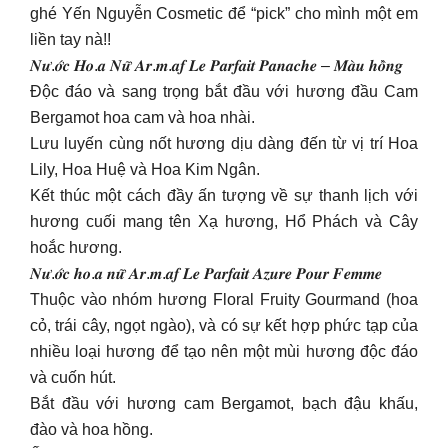
ghé Yến Nguyễn Cosmetic để “pick” cho mình một em
liền tay nà!!
𝑵𝒖̛.𝒐̛́𝒄 𝑯𝒐.𝒂 𝑵𝒖̛̃ 𝑨𝒓.𝒎.𝒂𝒇 𝑳𝒆 𝑷𝒂𝒓𝒇𝒂𝒊𝒕 𝑷𝒂𝒏𝒂𝒄𝒉𝒆 – 𝑴𝒂̀𝒖 𝒉𝒐̂̀𝒏𝒈
Độc đáo và sang trọng bắt đầu với hương đầu Cam
Bergamot hoa cam và hoa nhài.
Lưu luyến cùng nốt hương dịu dàng đến từ vị trí Hoa
Lily, Hoa Huệ và Hoa Kim Ngân.
Kết thúc một cách đầy ấn tượng về sự thanh lịch với
hương cuối mang tên Xạ hương, Hổ Phách và Cây
hoắc hương.
𝑵𝒖̛.𝒐̛́𝒄 𝒉𝒐.𝒂 𝒏𝒖̛̃ 𝑨𝒓.𝒎.𝒂𝒇 𝑳𝒆 𝑷𝒂𝒓𝒇𝒂𝒊𝒕 𝑨𝒛𝒖𝒓𝒆 𝑷𝒐𝒖𝒓 𝑭𝒆𝒎𝒎𝒆
Thuộc vào nhóm hương Floral Fruity Gourmand (hoa
cỏ, trái cây, ngọt ngào), và có sự kết hợp phức tạp của
nhiều loại hương để tạo nên một mùi hương độc đáo
và cuốn hút.
Bắt đầu với hương cam Bergamot, bạch đậu khấu,
đào và hoa hồng.