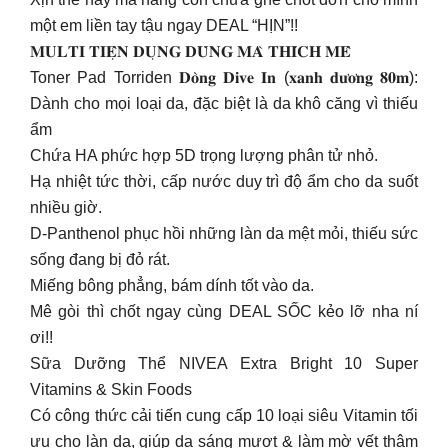
một em liền tay tậu ngay DEAL “HỊN”!!
𝐌𝐔𝐋𝐓𝐈 𝐓𝐈𝐄̣̂𝐍 𝐃𝐔̣𝐍𝐆 𝐃𝐔̀𝐍𝐆 𝐌𝐀̀ 𝐓𝐇𝐈́𝐂𝐇 𝐌𝐄̂
Toner Pad Torriden 𝐃𝐨̀𝐧𝐠 𝐃𝐢𝐯𝐞 𝐈𝐧 (𝐱𝐚𝐧𝐡 𝐝𝐮̛𝐨̛𝐧𝐠 𝟖𝟎𝐦):
Dành cho mọi loại da, đặc biệt là da khô căng vì thiếu
ẩm
Chứa HA phức hợp 5D trọng lượng phân tử nhỏ.
Hạ nhiệt tức thời, cấp nước duy trì độ ẩm cho da suốt
nhiều giờ.
D-Panthenol phục hồi những làn da mệt mỏi, thiếu sức
sống đang bị đỏ rát.
Miếng bông phẳng, bám dính tốt vào da.
Mê gòi thì chốt ngay cùng DEAL SỐC kẻo lỡ nha ní
ơi!!
Sữa Dưỡng Thể NIVEA Extra Bright 10 Super
Vitamins & Skin Foods
Có công thức cải tiến cung cấp 10 loại siêu Vitamin tối
ưu cho làn da, giúp da sáng mượt & làm mờ vết thâm