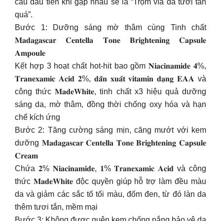
câu đầu tiên khi gặp nhau sẽ là “Trộm vía da tươi tắn
quá”.
Bước 1: Dưỡng sáng mờ thâm cùng Tinh chất
𝐌𝐚𝐝𝐚𝐠𝐚𝐬𝐜𝐚𝐫 𝐂𝐞𝐧𝐭𝐞𝐥𝐥𝐚 𝐓𝐨𝐧𝐞 𝐁𝐫𝐢𝐠𝐡𝐭𝐞𝐧𝐢𝐧𝐠 𝐂𝐚𝐩𝐬𝐮𝐥𝐞
𝐀𝐦𝐩𝐨𝐮𝐥𝐞
Kết hợp 3 hoạt chất hot-hit bao gồm 𝐍𝐢𝐚𝐜𝐢𝐧𝐚𝐦𝐢𝐝𝐞 𝟒%,
𝐓𝐫𝐚𝐧𝐞𝐱𝐚𝐦𝐢𝐜 𝐀𝐜𝐢𝐝 𝟐%, 𝐝𝐚̂̃𝐧 𝐱𝐮𝐚̂́𝐭 𝐯𝐢𝐭𝐚𝐦𝐢𝐧 𝐝𝐚̣𝐧𝐠 𝐄𝐀𝐀 và
công thức 𝐌𝐚𝐝𝐞𝐖𝐡𝐢𝐭𝐞, tinh chất x3 hiệu quả dưỡng
sáng da, mờ thâm, đồng thời chống oxy hóa và hạn
chế kích ứng
Bước 2: Tăng cường sáng mịn, căng mướt với kem
dưỡng 𝐌𝐚𝐝𝐚𝐠𝐚𝐬𝐜𝐚𝐫 𝐂𝐞𝐧𝐭𝐞𝐥𝐥𝐚 𝐓𝐨𝐧𝐞 𝐁𝐫𝐢𝐠𝐡𝐭𝐞𝐧𝐢𝐧𝐠 𝐂𝐚𝐩𝐬𝐮𝐥𝐞
𝐂𝐫𝐞𝐚𝐦
Chứa 𝟐% 𝐍𝐢𝐚𝐜𝐢𝐧𝐚𝐦𝐢𝐝𝐞, 𝟏% 𝐓𝐫𝐚𝐧𝐞𝐱𝐚𝐦𝐢𝐜 𝐀𝐜𝐢𝐝 và công
thức 𝐌𝐚𝐝𝐞𝐖𝐡𝐢𝐭𝐞 độc quyền giúp hỗ trợ làm đều màu
da và giảm các sắc tố tối màu, đốm đen, từ đó làn da
thêm tươi tắn, mềm mại
Bước 3: Không được quên kem chống nắng bảo vệ da