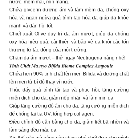
nước, mềm mại, mịn màng.
Chứa glycerin dưỡng ẩm và làm mềm da, chống oxy
hóa và ngăn ngừa quá trình lão hóa da giúp da khỏe
mạnh và đàn hồi tốt.
Chiết xuất Olive duy trì da ẩm mượt, giúp da chống
oxy hóa hiệu quả, cải thiện và bảo vệ da khỏi các tổn
thương từ tác động của môi trường.
Chăm da ẩm mượt – thử ngay Neutrogena nàng nhé!!
𝑻𝒊𝒏𝒉 𝑪𝒉𝒂̂́𝒕 𝑴𝒂:𝒏𝒚𝒐 𝑩𝒊𝒇𝒊𝒅𝒂 𝑩𝒊𝒐𝒎𝒆 𝑪𝒐𝒎𝒑𝒍𝒆𝒙 𝑨𝒎𝒑𝒐𝒖𝒍𝒆
Chứa hơn 90% tinh chất lên men Bifida và dưỡng chất
lên men từ bí đỏ thay vì nước.
Thúc đẩy quá trình tái tạo và phục hồi, tăng cường
miễn dịch cho da, giảm nếp nhăn và làm mịn da.
Giúp tăng cường độ ẩm cho da, tăng cường miễn dịch
để chống lại tia UV, tổng hợp collagen.
Điều chỉnh độ cân bằng cho da, giảm tiết bã nhờn và
làm sáng đều màu da.
Xịn thế này mà nàng còn chưa ghé chốt đơn cho mình