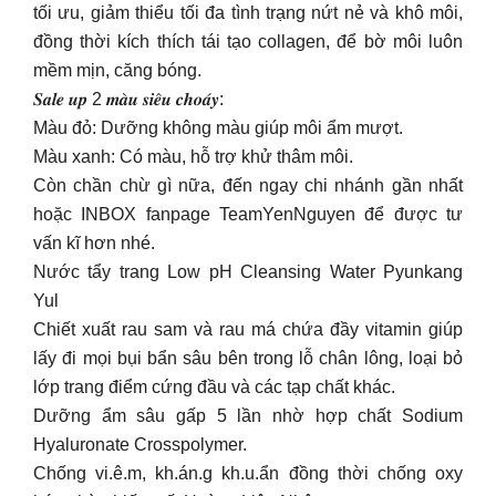
tối ưu, giảm thiểu tối đa tình trạng nứt nẻ và khô môi,
đồng thời kích thích tái tạo collagen, để bờ môi luôn
mềm mịn, căng bóng.
𝑺𝒂𝒍𝒆 𝒖𝒑 2 𝒎𝒂̀𝒖 𝒔𝒊𝒆̂𝒖 𝒄𝒉𝒐𝒂́𝒚:
Màu đỏ: Dưỡng không màu giúp môi ẩm mượt.
Màu xanh: Có màu, hỗ trợ khử thâm môi.
Còn chần chừ gì nữa, đến ngay chi nhánh gần nhất
hoặc INBOX fanpage TeamYenNguyen để được tư
vấn kĩ hơn nhé.
Nước tẩy trang Low pH Cleansing Water Pyunkang
Yul
Chiết xuất rau sam và rau má chứa đầy vitamin giúp
lấy đi mọi bụi bẩn sâu bên trong lỗ chân lông, loại bỏ
lớp trang điểm cứng đầu và các tạp chất khác.
Dưỡng ẩm sâu gấp 5 lần nhờ hợp chất Sodium
Hyaluronate Crosspolymer.
Chống vi.ê.m, kh.án.g kh.u.ẩn đồng thời chống oxy