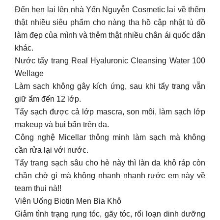
Đến hẹn lại lên nhà Yến Nguyễn Cosmetic lại về thêm
thật nhiều siêu phẩm cho nàng tha hồ cập nhật tủ đồ
làm đẹp của mình và thêm thật nhiều chân ái quốc dân
khác.
Nước tẩy trang Real Hyaluronic Cleansing Water 100
Wellage
Làm sạch không gây kích ứng, sau khi tẩy trang vẫn
giữ ẩm đến 12 lớp.
Tẩy sạch được cả lớp mascra, son môi, làm sạch lớp
makeup và bụi bẩn trên da.
Công nghệ Micellar thông minh làm sạch mà không
cần rửa lại với nước.
Tẩy trang sạch sâu cho hè này thì làn da khô ráp còn
chần chờ gì mà không nhanh nhanh rước em này về
team thui nà!!
Viên Uống Biotin Men Bia Khô
Giảm tình trạng rụng tóc, gãy tóc, rối loạn dinh dưỡng