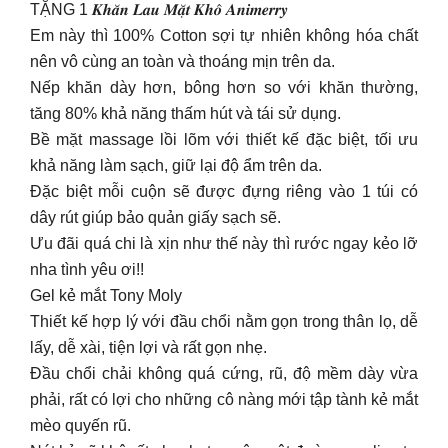
TẶNG 1 𝑲𝒉𝒂̆𝒏 𝑳𝒂𝒖 𝑴𝒂̣̆𝒕 𝑲𝒉𝒐̂ 𝑨𝒏𝒊𝒎𝒆𝒓𝒓𝒚
Em này thì 100% Cotton sợi tự nhiên không hóa chất
nên vô cùng an toàn và thoáng mịn trên da.
Nếp khăn dày hơn, bông hơn so với khăn thường,
tăng 80% khả năng thấm hút và tái sử dụng.
Bề mặt massage lồi lõm với thiết kế đặc biệt, tối ưu
khả năng làm sạch, giữ lại độ ẩm trên da.
Đặc biệt mỗi cuộn sẽ được đựng riêng vào 1 túi có
dây rút giúp bảo quản giấy sạch sẽ.
Ưu đãi quá chi là xịn như thế này thì rước ngay kẻo lỡ
nha tình yêu ơi!!
Gel kẻ mắt Tony Moly
Thiết kế hợp lý với đầu chổi nằm gọn trong thân lọ, dễ
lấy, dễ xài, tiện lợi và rất gọn nhẹ.
Đầu chổi chải không quá cứng, rũ, độ mềm dày vừa
phải, rất có lợi cho những cô nàng mới tập tành kẻ mắt
mèo quyến rũ.