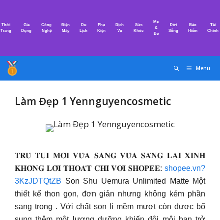
Chuyển
đến
Mẹ
Thời
Gia
Công
Điện
Du
Phụ
Dịch
Sức
Đời
Bảo
Tài
nội
&
Trang
Dụng
Nghệ
Máy
Lịch
Kiện
Vụ
Khỏe
Sống
Hiểm
Chính
Bé
dung
Menu
Làm Đẹp 1 Yennguyencosmetic
𝐓𝐑𝐔̀ 𝐓𝐔𝐈 𝐌𝐎̂𝐈 𝐕𝐔̛̀𝐀 𝐒𝐀𝐍𝐆 𝐕𝐔̛̀𝐀 𝐒𝐀́𝐍𝐆 𝐋𝐀̣𝐈 𝐗𝐈𝐍𝐇
𝐊𝐇𝐎̂𝐍𝐆 𝐋𝐎̂́𝐈 𝐓𝐇𝐎𝐀́𝐓 𝐂𝐇𝐈̉ 𝐕𝐎̛́𝐈 𝐒𝐇𝐎𝐏𝐄𝐄:
shopee.vn?
3KzJDTQtZB
Son Shu Uemura Unlimited Matte Một
thiết kế thon gọn, đơn giản nhưng không kém phần
sang trọng . Với chất son lì mềm mượt còn được bổ
sung thêm một lượng dưỡng khiến đôi môi bạn trở