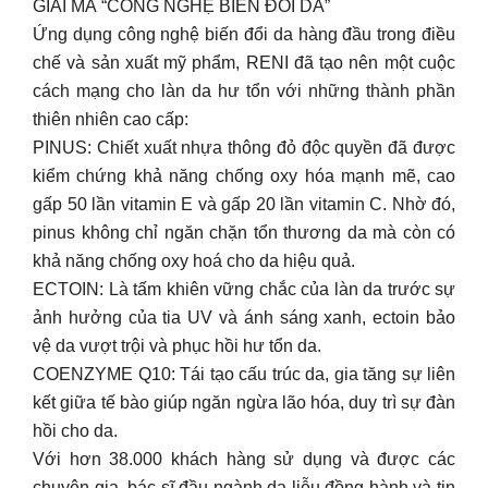
GIẢI MÃ “CÔNG NGHỆ BIẾN ĐỔI DA”
Ứng dụng công nghệ biến đổi da hàng đầu trong điều
chế và sản xuất mỹ phẩm, RENI đã tạo nên một cuộc
cách mạng cho làn da hư tổn với những thành phần
thiên nhiên cao cấp:
PINUS: Chiết xuất nhựa thông đỏ độc quyền đã được
kiểm chứng khả năng chống oxy hóa mạnh mẽ, cao
gấp 50 lần vitamin E và gấp 20 lần vitamin C. Nhờ đó,
pinus không chỉ ngăn chặn tổn thương da mà còn có
khả năng chống oxy hoá cho da hiệu quả.
ECTOIN: Là tấm khiên vững chắc của làn da trước sự
ảnh hưởng của tia UV và ánh sáng xanh, ectoin bảo
vệ da vượt trội và phục hồi hư tổn da.
COENZYME Q10: Tái tạo cấu trúc da, gia tăng sự liên
kết giữa tế bào giúp ngăn ngừa lão hóa, duy trì sự đàn
hồi cho da.
Với hơn 38.000 khách hàng sử dụng và được các
chuyên gia, bác sĩ đầu ngành da liễu đồng hành và tin