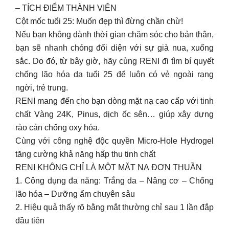
– TÍCH ĐIỂM THÀNH VIÊN
Cột mốc tuổi 25: Muốn đẹp thì đừng chần chừ!
Nếu bạn không dành thời gian chăm sóc cho bản thân,
bạn sẽ nhanh chóng đối diện với sự già nua, xuống
sắc. Do đó, từ bây giờ, hãy cùng RENI đi tìm bí quyết
chống lão hóa da tuổi 25 để luôn có vẻ ngoài rạng
ngời, trẻ trung.
RENI mang đến cho bạn dòng mặt nạ cao cấp với tinh
chất Vàng 24K, Pinus, dịch ốc sên… giúp xây dựng
rào cản chống oxy hóa.
Cùng với công nghệ độc quyền Micro-Hole Hydrogel
tăng cường khả năng hấp thu tinh chất
RENI KHÔNG CHỈ LÀ MỘT MẶT NẠ ĐƠN THUẦN
1. Công dụng đa năng: Trắng da – Nâng cơ – Chống
lão hóa – Dưỡng ẩm chuyên sâu
2. Hiệu quả thấy rõ bằng mắt thường chỉ sau 1 lần đắp
đầu tiên