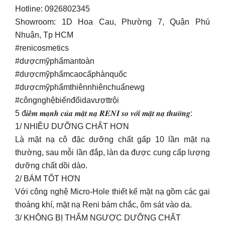
Hotline: 0926802345
Showroom: 1D Hoa Cau, Phường 7, Quận Phú
Nhuận, Tp HCM
#renicosmetics
#dượcmỹphẩmantoàn
#dượcmỹphẩmcaocấphànquốc
#dượcmỹphẩmthiênnhiênchuẩnewg
#côngnghệbiếnđổidavượttrội
5 đ𝒊𝒆̂̉𝒎 𝒎𝒂̣𝒏𝒉 𝒄𝒖̉𝒂 𝒎𝒂̣̆𝒕 𝒏𝒂̣ 𝑹𝑬𝑵𝑰 𝒔𝒐 𝒗𝒐̛́𝒊 𝒎𝒂̣̆𝒕 𝒏𝒂̣ 𝒕𝒉𝒖̛𝒐̛̀𝒏𝒈:
1/ NHIỀU DƯỠNG CHẤT HƠN
Là mặt nạ cô đặc dưỡng chất gấp 10 lần mặt nạ
thường, sau mỗi lần đắp, làn da được cung cấp lượng
dưỡng chất dồi dào.
2/ BÁM TỐT HƠN
Với công nghệ Micro-Hole thiết kế mặt nạ gồm các gai
thoáng khí, mặt nạ Reni bám chắc, ôm sát vào da.
3/ KHÔNG BỊ THẤM NGƯỢC DƯỠNG CHẤT