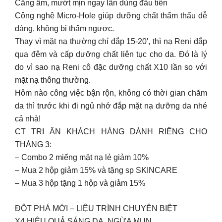
Căng ẩm, mướt mịn ngay lần dùng đầu tiên
Công nghệ Micro-Hole giúp dưỡng chất thẩm thấu dễ
dàng, không bị thấm ngược.
Thay vì mặt nạ thường chỉ đắp 15-20′, thì nạ Reni đắp
qua đêm và cấp dưỡng chất liên tục cho da. Đó là lý
do vì sao nạ Reni cô đặc dưỡng chất X10 lần so với
mặt nạ thông thường.
Hôm nào công việc bận rộn, không có thời gian chăm
da thì trước khi đi ngủ nhớ đắp mặt nạ dưỡng da nhé
cả nhà!
CT TRI ÂN KHÁCH HÀNG DÀNH RIÊNG CHO
THÁNG 3:
– Combo 2 miếng mặt nạ lẻ giảm 10%
– Mua 2 hộp giảm 15% và tặng sp SKINCARE
– Mua 3 hộp tặng 1 hộp và giảm 15%
ĐỘT PHÁ MỚI – LIỆU TRÌNH CHUYÊN BIỆT
X4 HIỆU QUẢ SÁNG DA, NGỪA MỤN