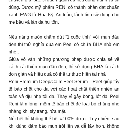
dùng. Dược mỹ phẩm RENI có thành phần đạt chuẩn
xanh EWG từ Hoa Kỳ. An toàn, lành tính sử dụng cho
mẹ bầu và làn da hư tổn.
–
Nếu nàng muốn chấm dứt “1 cuộc tình” với mụn đầu
đen thì thử nghía qua em Peel có chứa BHA nhà em
nhé…
Giữa vô vàn những phương pháp được chia sẻ về
cách cải thiện mụn đầu đen, thì sử dụng BHA là cách
đơn giản và hiệu quả có thể tự thực hiện tại nhà
Reni Premium Deep/Calm Peel Serum – Peel giúp tẩy
tế bào chết cho da với các hoạt chất thiên nhiên an
toàn và dịu nhẹ tối đa. Thay vì gây bong, lột da, Peel
Reni làm lỏng, mềm tế bào chết để loại bỏ chúng nhẹ
nhàng khi tẩy trang, rửa mặt.
Nói hết thì không thể hết #100% được. Tuy nhiên, sau
khi dùng đảm bảo mụn trồi lên và dễ lấy hơn, không