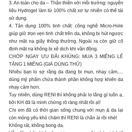
3. An toàn cho da – Thân thiện với môi trường: nguyên
liệu Hydrogel làm từ 100% chất xơ tự nhiên có thể tái
sử dụng.
4. Tận dụng 100% tinh chất: công nghệ Micro-Hole
giúp giữ trọn vẹn tinh chất trên da, không bị hút ngược
như mặt nạ giấy thông thường. Ngoài ra còn giữ cố
định mặt nạ không bị xê dịch khi vận động.
CHỚP NGAY ƯU ĐÃI KHỦNG: MUA 3 MIẾNG LẺ
TẶNG 1 MIẾNG (GIÁ DÙNG THỬ)
Nhiều bạn lo sợ rằng da đang bị mụn, nhạy cảm,…
dùng mỹ phẩm chứa thành phần không hợp khiến da
nhạy cảm hơn.
Tuy nhiên, dùng RENI thì không phải lo lắng gì luôn ạ,
bởi KH đã là minh chứng rõ ràng nhất rồi ạ!!
Chị em đã có thời gian sống chung với mụn & da lại
còn mỏng yếu khó chăm thì RENI là chân ái rồi nhé!
Không rát, không bong da.