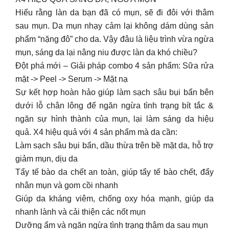
Hiểu rằng làn da bạn đã có mụn, sẽ đi đôi với thâm
sau mụn. Da mụn nhạy cảm lại không dám dùng sản
phẩm “nặng đô” cho da. Vậy đâu là liệu trình vừa ngừa
mụn, sáng da lại nâng niu được làn da khó chiều?
Đột phá mới – Giải pháp combo 4 sản phẩm: Sữa rửa
mặt -> Peel -> Serum -> Mặt nạ
Sự kết hợp hoàn hảo giúp làm sạch sâu bụi bẩn bên
dưới lỗ chân lông để ngăn ngừa tình trạng bít tắc &
ngăn sự hình thành của mụn, lại làm sáng da hiệu
quả. X4 hiệu quả với 4 sản phẩm mà da cần:
Làm sạch sâu bụi bẩn, dầu thừa trên bề mặt da, hỗ trợ
giảm mụn, dịu da
Tẩy tế bào da chết an toàn, giúp tẩy tế bào chết, đẩy
nhân mụn và gom cồi nhanh
Giúp da kháng viêm, chống oxy hóa mạnh, giúp da
nhanh lành và cải thiện các nốt mụn
Dưỡng ẩm và ngăn ngừa tình trạng thâm da sau mụn