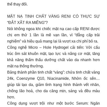
thể thay đổi.
MẶT NẠ TINH CHẤT VÀNG RENI CÓ THỰC SỰ
“ĐẮT XẮT RA MIẾNG”?
Nói không ngoa khi chiếc mặt nạ cao cấp RENI được
chị em thử 1 lần là mê vạn lần, vì “đẳng cấp trải
nghiệm” và hiệu quả mang lại là vượt xa chi phí bỏ ra.
Công nghệ Micro – Hole Hydrogel cải tiến: Với cấu
trúc ôm sát khuôn mặt, tạo lực và nâng cơ mặt, tăng
khả năng thẩm thấu dưỡng chất vào da nhanh hơn
mặt nạ thông thường.
Bảng thành phần tinh chất “vàng”: chứa tinh chất vàng
24k, Coenzyme Q10, Niacinamide, Nhờn ốc sên…
giúp tái tạo da, giảm tình trạng hình thành vết nhăn,
chống lão hoá, cho da căng mịn, sáng và đều màu
hơn.
Công dụng vượt trội như một bước Serum: Ngăn