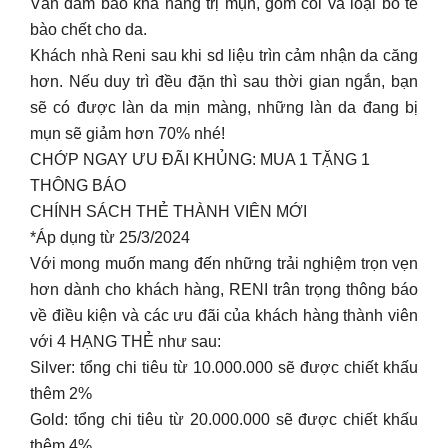
Vẫn đảm bảo khả năng trị mụn, gom cồi và loại bỏ tế
bào chết cho da.
Khách nhà Reni sau khi sd liệu trìn cảm nhận da căng
hơn. Nếu duy trì đều đặn thì sau thời gian ngắn, bạn
sẽ có được làn da mịn màng, những làn da đang bị
mụn sẽ giảm hơn 70% nhé!
CHỚP NGAY ƯU ĐÃI KHỦNG: MUA 1 TẶNG 1
THÔNG BÁO
CHÍNH SÁCH THẺ THÀNH VIÊN MỚI
*Áp dụng từ 25/3/2024
Với mong muốn mang đến những trải nghiệm trọn vẹn
hơn dành cho khách hàng, RENI trân trọng thông báo
về điều kiện và các ưu đãi của khách hàng thành viên
với 4 HẠNG THẺ như sau:
Silver: tổng chi tiêu từ 10.000.000 sẽ được chiết khấu
thêm 2%
Gold: tổng chi tiêu từ 20.000.000 sẽ được chiết khấu
thêm 4%