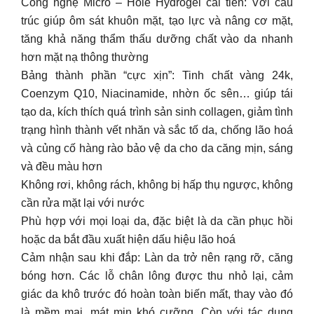
Công nghệ Micro – Hole Hydrogel cải tiến: Với cấu
trúc giúp ôm sát khuôn mặt, tạo lực và nâng cơ mặt,
tăng khả năng thẩm thấu dưỡng chất vào da nhanh
hơn mặt nạ thông thường
Bảng thành phần “cực xịn”: Tinh chất vàng 24k,
Coenzym Q10, Niacinamide, nhờn ốc sên… giúp tái
tạo da, kích thích quá trình sản sinh collagen, giảm tình
trạng hình thành vết nhăn và sắc tố da, chống lão hoá
và củng cố hàng rào bảo vệ da cho da căng mịn, sáng
và đều màu hơn
Không rơi, không rách, không bị hấp thụ ngược, không
cần rửa mặt lại với nước
Phù hợp với mọi loại da, đặc biệt là da cần phục hồi
hoặc da bắt đầu xuất hiện dấu hiệu lão hoá
Cảm nhận sau khi đắp: Làn da trở nên rạng rỡ, căng
bóng hơn. Các lỗ chân lông được thu nhỏ lại, cảm
giác da khô trước đó hoàn toàn biến mất, thay vào đó
là mềm mại, mát mịn khó cưỡng. Còn với tác dụng