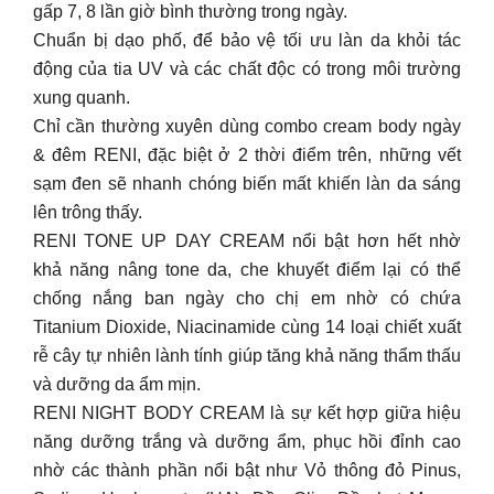
gấp 7, 8 lần giờ bình thường trong ngày.
Chuẩn bị dạo phố, để bảo vệ tối ưu làn da khỏi tác
động của tia UV và các chất độc có trong môi trường
xung quanh.
Chỉ cần thường xuyên dùng combo cream body ngày
& đêm RENI, đặc biệt ở 2 thời điểm trên, những vết
sạm đen sẽ nhanh chóng biến mất khiến làn da sáng
lên trông thấy.
RENI TONE UP DAY CREAM nổi bật hơn hết nhờ
khả năng nâng tone da, che khuyết điểm lại có thể
chống nắng ban ngày cho chị em nhờ có chứa
Titanium Dioxide, Niacinamide cùng 14 loại chiết xuất
rễ cây tự nhiên lành tính giúp tăng khả năng thẩm thấu
và dưỡng da ẩm mịn.
RENI NIGHT BODY CREAM là sự kết hợp giữa hiệu
năng dưỡng trắng và dưỡng ẩm, phục hồi đỉnh cao
nhờ các thành phần nổi bật như Vỏ thông đỏ Pinus,