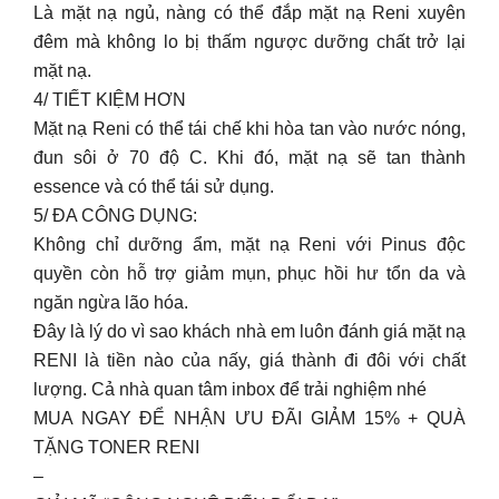
Là mặt nạ ngủ, nàng có thể đắp mặt nạ Reni xuyên
đêm mà không lo bị thấm ngược dưỡng chất trở lại
mặt nạ.
4/ TIẾT KIỆM HƠN
Mặt nạ Reni có thể tái chế khi hòa tan vào nước nóng,
đun sôi ở 70 độ C. Khi đó, mặt nạ sẽ tan thành
essence và có thể tái sử dụng.
5/ ĐA CÔNG DỤNG:
Không chỉ dưỡng ẩm, mặt nạ Reni với Pinus độc
quyền còn hỗ trợ giảm mụn, phục hồi hư tổn da và
ngăn ngừa lão hóa.
Đây là lý do vì sao khách nhà em luôn đánh giá mặt nạ
RENI là tiền nào của nấy, giá thành đi đôi với chất
lượng. Cả nhà quan tâm inbox để trải nghiệm nhé
MUA NGAY ĐỂ NHẬN ƯU ĐÃI GIẢM 15% + QUÀ
TẶNG TONER RENI
–