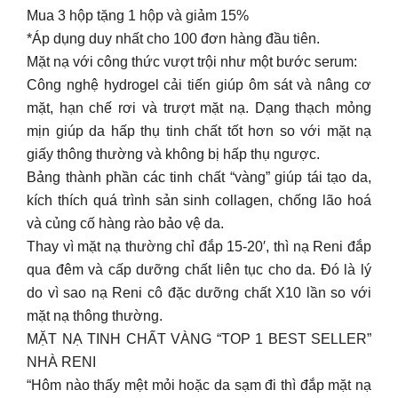
Mua 3 hộp tặng 1 hộp và giảm 15%
*Áp dụng duy nhất cho 100 đơn hàng đầu tiên.
Mặt nạ với công thức vượt trội như một bước serum:
Công nghệ hydrogel cải tiến giúp ôm sát và nâng cơ
mặt, hạn chế rơi và trượt mặt nạ. Dạng thạch mỏng
mịn giúp da hấp thụ tinh chất tốt hơn so với mặt nạ
giấy thông thường và không bị hấp thụ ngược.
Bảng thành phần các tinh chất “vàng” giúp tái tạo da,
kích thích quá trình sản sinh collagen, chống lão hoá
và củng cố hàng rào bảo vệ da.
Thay vì mặt nạ thường chỉ đắp 15-20′, thì nạ Reni đắp
qua đêm và cấp dưỡng chất liên tục cho da. Đó là lý
do vì sao nạ Reni cô đặc dưỡng chất X10 lần so với
mặt nạ thông thường.
MẶT NẠ TINH CHẤT VÀNG “TOP 1 BEST SELLER”
NHÀ RENI
“Hôm nào thấy mệt mỏi hoặc da sạm đi thì đắp mặt nạ