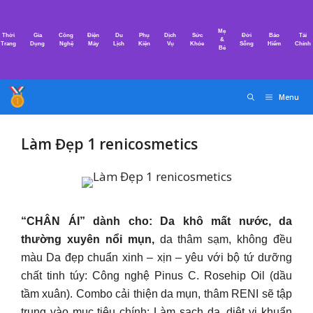
Chuyển
đến
Mẹ
Thời
Gia
Công
Điện
Du
Phụ
Dịch
Sức
Đời
Bảo
Tài
nội
&
Trang
Dụng
Nghệ
Máy
Lịch
Kiện
Vụ
Khỏe
Sống
Hiểm
Chính
Bé
dung
Menu
Làm Đẹp 1 renicosmetics
“CHÂN ÁI” dành cho: Da khô mất nước, da
thường xuyên nổi mụn,
da thâm sạm, không đều
màu Da đẹp chuẩn xinh – xịn – yêu với bộ tứ dưỡng
chất tinh túy: Công nghệ Pinus C.
Rosehip Oil (dầu
tầm xuân). Combo cải thiện da mụn, thâm RENI sẽ tập
trung vào mục tiêu chính: Làm sạch da, diệt vi khuẩn