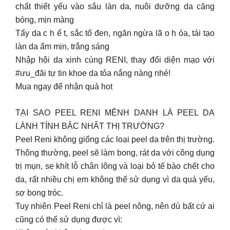
chất thiết yếu vào sâu làn da, nuôi dưỡng da căng
bóng, mịn màng
Tẩy da c h ế t, sắc tố đen, ngăn ngừa lã o h óa, tái tạo
làn da ẩm mịn, trắng sáng
Nhập hội da xinh cùng RENI, thay đổi diện mạo với
#ưu_đãi tự tin khoe da tỏa nắng nàng nhé!
Mua ngay để nhận quà hot
TẠI SAO PEEL RENI MỆNH DANH LÀ PEEL DA
LÀNH TÍNH BẬC NHẤT THỊ TRƯỜNG?
Peel Reni không giống các loại peel da trên thị trường.
Thông thường, peel sẽ làm bong, rát da với công dụng
trị mụn, se khít lỗ chân lông và loại bỏ tế bào chết cho
da, rất nhiều chị em không thể sử dụng vì da quá yếu,
sợ bong tróc.
Tuy nhiên Peel Reni chỉ là peel nông, nên dù bất cứ ai
cũng có thể sử dụng được vì: