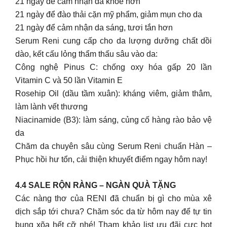
21 ngày để cảm nhận da khỏe hơn
21 ngày để đào thải cặn mỹ phẩm, giảm mụn cho da
21 ngày để cảm nhận da sáng, tươi tắn hơn
Serum Reni cung cấp cho da lượng dưỡng chất dồi
dào, kết cấu lỏng thẩm thấu sâu vào da:
Công nghệ Pinus C: chống oxy hóa gấp 20 lần
Vitamin C và 50 lần Vitamin E
Rosehip Oil (dầu tầm xuân): kháng viêm, giảm thâm,
làm lành vết thương
Niacinamide (B3): làm sáng, củng cố hàng rào bảo vệ
da
Chăm da chuyên sâu cùng Serum Reni chuẩn Hàn –
Phục hồi hư tổn, cải thiện khuyết điểm ngay hôm nay!
4.4 SALE RỘN RÀNG – NGÀN QUÀ TẶNG
Các nàng thơ của RENI đã chuẩn bị gì cho mùa xê
dịch sắp tới chưa? Chăm sóc da từ hôm nay để tự tin
bung xõa hết cỡ nhé! Tham khảo list ưu đãi cực hot