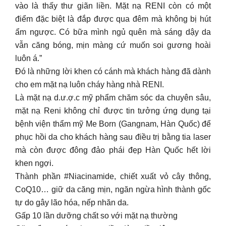
vào là thấy thư giãn liền. Mặt nạ RENI còn có một
điểm đặc biệt là đắp được qua đêm mà không bị hút
ẩm ngược. Có bữa mình ngủ quên mà sáng dậy da
vẫn căng bóng, mịn màng cứ muốn soi gương hoài
luôn á.”
Đó là những lời khen có cánh mà khách hàng đã dành
cho em mặt nạ luôn cháy hàng nhà RENI.
Là mặt nạ d.ư.ợ.c mỹ phẩm chăm sóc da chuyên sâu,
mặt nạ Reni không chỉ được tin tưởng ứng dụng tại
bệnh viện thẩm mỹ Me Born (Gangnam, Hàn Quốc) để
phục hồi da cho khách hàng sau điều trị bằng tia laser
mà còn được đông đảo phái đẹp Hàn Quốc hết lời
khen ngợi.
Thành phần #Niacinamide, chiết xuất vỏ cây thông,
CoQ10… giữ da căng mịn, ngăn ngừa hình thành gốc
tự do gây lão hóa, nếp nhăn da.
Gấp 10 lần dưỡng chất so với mặt nạ thường