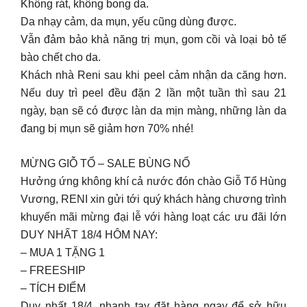
Không rát, không bong da.
Da nhạy cảm, da mụn, yếu cũng dùng được.
Vẫn đảm bảo khả năng trị mụn, gom cồi và loại bỏ tế
bào chết cho da.
Khách nhà Reni sau khi peel cảm nhận da căng hơn.
Nếu duy trì peel đều đặn 2 lần một tuần thì sau 21
ngày, bạn sẽ có được làn da mịn màng, những làn da
đang bị mụn sẽ giảm hơn 70% nhé!
MỪNG GIỖ TỔ – SALE BÙNG NỔ
Hưởng ứng không khí cả nước đón chào Giỗ Tổ Hùng
Vương, RENI xin gửi tới quý khách hàng chương trình
khuyến mãi mừng đại lễ với hàng loạt các ưu đãi lớn
DUY NHẤT 18/4 HÔM NAY:
– MUA 1 TẶNG 1
– FREESHIP
– TÍCH ĐIỂM
Duy nhất 18/4, nhanh tay đặt hàng ngay để sở hữu