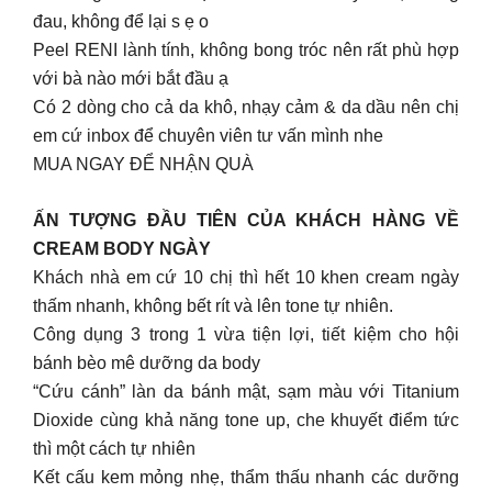
đau, không để lại s ẹ o
Peel RENI lành tính, không bong tróc nên rất phù hợp
với bà nào mới bắt đầu ạ
Có 2 dòng cho cả da khô, nhạy cảm & da dầu nên chị
em cứ inbox để chuyên viên tư vấn mình nhe
MUA NGAY ĐỂ NHẬN QUÀ
ẤN TƯỢNG ĐẦU TIÊN CỦA KHÁCH HÀNG VỀ
CREAM BODY NGÀY
Khách nhà em cứ 10 chị thì hết 10 khen cream ngày
thấm nhanh, không bết rít và lên tone tự nhiên.
Công dụng 3 trong 1 vừa tiện lợi, tiết kiệm cho hội
bánh bèo mê dưỡng da body
“Cứu cánh” làn da bánh mật, sạm màu với Titanium
Dioxide cùng khả năng tone up, che khuyết điểm tức
thì một cách tự nhiên
Kết cấu kem mỏng nhẹ, thẩm thấu nhanh các dưỡng