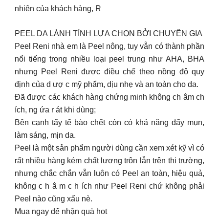
nhiên của khách hàng, R
PEEL DA LÀNH TÍNH LỰA CHỌN BỞI CHUYÊN GIA
Peel Reni nhà em là Peel nông, tuy vẫn có thành phần
nổi tiếng trong nhiều loại peel trung như AHA, BHA
nhưng Peel Reni được điều chế theo nồng độ quy
định của d ượ c mỹ phẩm, dịu nhẹ và an toàn cho da.
Đã được các khách hàng chứng minh không ch âm ch
ích, ng ứa r át khi dùng;
Bên cạnh tẩy tế bào chết còn có khả năng đẩy mụn,
làm sáng, mịn da.
Peel là một sản phẩm người dùng cần xem xét kỹ vì có
rất nhiều hàng kém chất lượng trộn lẫn trên thị trường,
nhưng chắc chắn vẫn luôn có Peel an toàn, hiệu quả,
không c h â m c h ích như Peel Reni chứ không phải
Peel nào cũng xấu nè.
Mua ngay để nhận quà hot