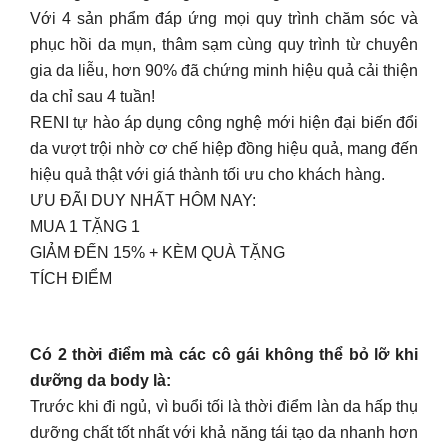
Với 4 sản phẩm đáp ứng mọi quy trình chăm sóc và
phục hồi da mụn, thâm sạm cùng quy trình từ chuyên
gia da liễu, hơn 90% đã chứng minh hiệu quả cải thiện
da chỉ sau 4 tuần!
RENI tự hào áp dụng công nghệ mới hiện đại biến đổi
da vượt trội nhờ cơ chế hiệp đồng hiệu quả, mang đến
hiệu quả thật với giá thành tối ưu cho khách hàng.
ƯU ĐÃI DUY NHẤT HÔM NAY:
MUA 1 TẶNG 1
GIẢM ĐẾN 15% + KÈM QUÀ TẶNG
TÍCH ĐIỂM
Có 2 thời điểm mà các cô gái không thể bỏ lỡ khi
dưỡng da body là:
Trước khi đi ngủ, vì buổi tối là thời điểm làn da hấp thụ
dưỡng chất tốt nhất với khả năng tái tạo da nhanh hơn