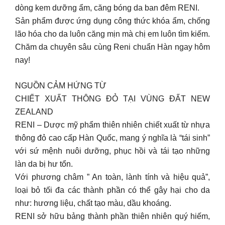
dòng kem dưỡng ẩm, căng bóng da ban đêm RENI.
Sản phẩm được ứng dụng công thức khóa ẩm, chống
lão hóa cho da luôn căng mịn mà chị em luôn tìm kiếm.
Chăm da chuyên sâu cùng Reni chuẩn Hàn ngay hôm
nay!
NGUỒN CẢM HỨNG TỪ
CHIẾT XUẤT THÔNG ĐỎ TẠI VÙNG ĐẤT NEW
ZEALAND
RENI – Dược mỹ phẩm thiên nhiên chiết xuất từ nhựa
thông đỏ cao cấp Hàn Quốc, mang ý nghĩa là “tái sinh”
với sứ mệnh nuôi dưỡng, phục hồi và tái tạo những
làn da bị hư tổn.
Với phương châm ” An toàn, lành tính và hiệu quả”,
loại bỏ tối đa các thành phần có thể gây hại cho da
như: hương liệu, chất tạo màu, dầu khoáng.
RENI sở hữu bảng thành phần thiên nhiên quý hiếm,