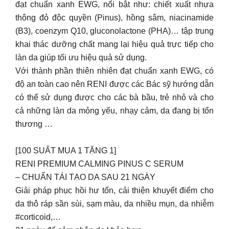
đạt chuẩn xanh EWG, nổi bật như: chiết xuất nhựa
thông đỏ độc quyền (Pinus), hồng sâm, niacinamide
(B3), coenzym Q10, gluconolactone (PHA)… tập trung
khai thác dưỡng chất mang lại hiệu quả trực tiếp cho
làn da giúp tối ưu hiệu quả sử dụng.
Với thành phần thiên nhiên đạt chuẩn xanh EWG, có
độ an toàn cao nên RENI được các Bác sỹ hướng dẫn
có thể sử dụng được cho các bà bầu, trẻ nhỏ và cho
cả những làn da mỏng yếu, nhạy cảm, da đang bị tổn
thương …
[100 SUẤT MUA 1 TẶNG 1]
RENI PREMIUM CALMING PINUS C SERUM
– CHUẨN TÁI TẠO DA SAU 21 NGÀY
Giải pháp phục hồi hư tổn, cải thiện khuyết điểm cho
da thô ráp sần sùi, sạm màu, da nhiều mụn, da nhiễm
#corticoid,…