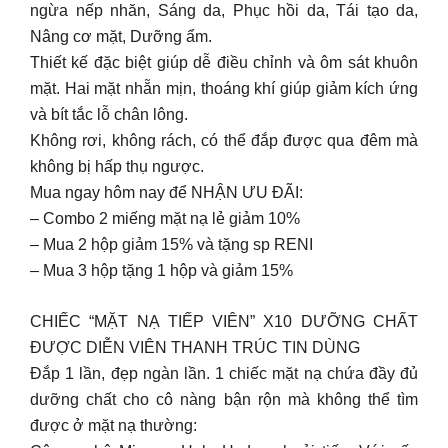
ngừa nếp nhăn, Sáng da, Phục hồi da, Tái tạo da,
Nâng cơ mặt, Dưỡng ẩm.
Thiết kế đặc biệt giúp dễ điều chỉnh và ôm sát khuôn
mặt. Hai mặt nhẵn mịn, thoáng khí giúp giảm kích ứng
và bít tắc lỗ chân lông.
Không rơi, không rách, có thể đắp được qua đêm mà
không bị hấp thụ ngược.
Mua ngay hôm nay để NHẬN ƯU ĐÃI:
– Combo 2 miếng mặt nạ lẻ giảm 10%
– Mua 2 hộp giảm 15% và tặng sp RENI
– Mua 3 hộp tặng 1 hộp và giảm 15%
CHIẾC “MẶT NẠ TIẾP VIÊN” X10 DƯỠNG CHẤT
ĐƯỢC DIỄN VIÊN THANH TRÚC TIN DÙNG
Đắp 1 lần, đẹp ngàn lần. 1 chiếc mặt nạ chứa đầy đủ
dưỡng chất cho cô nàng bận rộn mà không thể tìm
được ở mặt nạ thường: