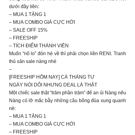
dưới đây liền:
– MUA 1 TẶNG 1
– MUA COMBO GIÁ CỰC HỜI
– SALE OFF 15%
– FREESHIP
– TÍCH ĐIỂM THÀNH VIÊN
Muốn “nô lo” đón hè về thì phải chọn liền RENI. Tranh
thủ săn sale nàng nhé
–
[FREESHIP HÔM NAY] CÁ THÁNG TƯ
NGÀY NÓI DỐI NHƯNG DEAL LÀ THẬT
Một chiếc sale thật “trăm phần trăm” để an ủi Nàng nếu
Nàng có lỡ mắc bẫy những câu bông đùa xung quanh
nè:
– MUA 1 TẶNG 1
– MUA COMBO GIÁ CỰC HỜI
– FREESHIP