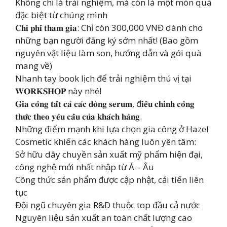
Không chỉ là trải nghiệm, mà còn là một món quà
đặc biệt từ chúng mình
𝐂𝐡𝐢 𝐩𝐡𝐢́ 𝐭𝐡𝐚𝐦 𝐠𝐢𝐚: Chỉ còn 300,000 VNĐ dành cho
những bạn người đăng ký sớm nhất! (Bao gồm
nguyên vật liệu làm son, hướng dẫn và gói quà
mang về)
Nhanh tay book lịch để trải nghiệm thú vị tại
𝐖𝐎𝐑𝐊𝐒𝐇𝐎𝐏 này nhé!
𝐆𝐢𝐚 𝐜𝐨̂𝐧𝐠 𝐭𝐚̂́𝐭 𝐜𝐚̉ 𝐜𝐚́𝐜 𝐝𝐨̀𝐧𝐠 𝐬𝐞𝐫𝐮𝐦, đ𝐢𝐞̂̀𝐮 𝐜𝐡𝐢̉𝐧𝐡 𝐜𝐨̂𝐧𝐠
𝐭𝐡𝐮̛́𝐜 𝐭𝐡𝐞𝐨 𝐲𝐞̂𝐮 𝐜𝐚̂̀𝐮 𝐜𝐮̉𝐚 𝐤𝐡𝐚́𝐜𝐡 𝐡𝐚̀𝐧𝐠.
Những điểm mạnh khi lựa chọn gia công ở Hazel
Cosmetic khiến các khách hàng luôn yên tâm:
Sở hữu dây chuyền sản xuất mỹ phẩm hiện đại,
công nghệ mới nhất nhập từ Á – Âu
Công thức sản phẩm được cập nhật, cải tiến liên
tục
Đội ngũ chuyên gia R&D thuộc top đầu cả nước
Nguyên liệu sản xuất an toàn chất lượng cao