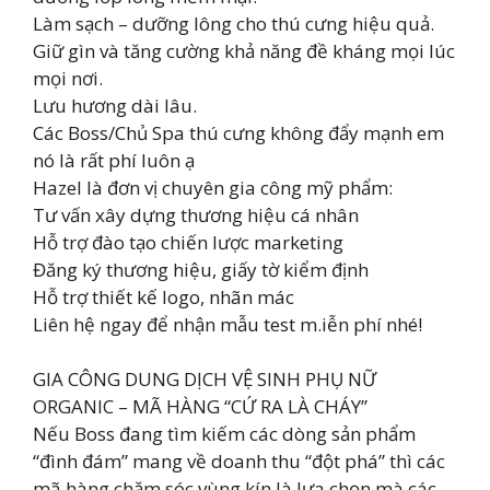
Làm sạch – dưỡng lông cho thú cưng hiệu quả.
Giữ gìn và tăng cường khả năng đề kháng mọi lúc
mọi nơi.
Lưu hương dài lâu.
Các Boss/Chủ Spa thú cưng không đẩy mạnh em
nó là rất phí luôn ạ
Hazel là đơn vị chuyên gia công mỹ phẩm:
Tư vấn xây dựng thương hiệu cá nhân
Hỗ trợ đào tạo chiến lược marketing
Đăng ký thương hiệu, giấy tờ kiểm định
Hỗ trợ thiết kế logo, nhãn mác
Liên hệ ngay để nhận mẫu test m.iễn phí nhé!
GIA CÔNG DUNG DỊCH VỆ SINH PHỤ NỮ
ORGANIC – MÃ HÀNG “CỨ RA LÀ CHÁY”
Nếu Boss đang tìm kiếm các dòng sản phẩm
“đình đám” mang về doanh thu “đột phá” thì các
mã hàng chăm sóc vùng kín là lựa chọn mà các