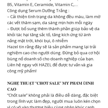
B5, Vitamin E, Ceramide, Vitamin C,…
Công dụng Serum Dưỡng Trắng :
– Cải thiện tình trạng da không đều màu, làm mờ
các vết thâm sạm, da sáng mịn hơn mỗi ngày
– Được bổ sung thêm thành phần giúp bảo vệ da
khỏi tác hại tăng sắc tố, tăng kích ứng từ ánh
nắng mặt trời, khói bụi, ô nhiễm
Hazel tin rằng đây sẽ là sản phẩm mang lại trải
nghiệm cao cho người dùng. Đừng bỏ qua cơ hội
bùng nổ doanh số cho doanh nghiệp của bạn.
Liên hệ ngay với HAZEL để được tư vấn và gia
công mỹ phẩm!
𝐍𝐆𝐇𝐄̣̂ 𝐓𝐇𝐔𝐀̣̂𝐓 “𝐂𝐇𝐎̂́𝐓 𝐒𝐀𝐋𝐄” 𝐌𝐘̃ 𝐏𝐇𝐀̂̉𝐌 Đ𝐈̉𝐍𝐇
𝐂𝐀𝐎
“Chốt sale” không phải là điều dễ dàng, đặc biệt
trong lĩnh vực làm đẹp, người mua luôn kén chọn
vì có vô vàn thương hiệu cùng phân khúc cạnh