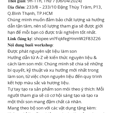
𝐓𝐡𝐨̛̀𝐢 𝐠𝐢𝐚𝐧: 9h-11h, Thứ 7 (06/04/2024)
Đ𝐢̣𝐚 đ𝐢𝐞̂̉𝐦: 233/8 – 233/10 Đặng Thùy Trâm, P13,
Q.Bình Thạnh, TP.HCM
Chúng mình muốn đảm bảo chất lượng và hướng
dẫn tận tâm, nên số lượng tham gia sẽ được giới
hạn để mỗi bạn có được trải nghiệm tốt nhất.
𝐋𝐢𝐧𝐤 đ𝐚̆𝐧𝐠 𝐤𝐲́: shopee.vn?FqkfegHnmW2F83Z26
𝐍𝐨̣̂𝐢 𝐝𝐮𝐧𝐠 𝐛𝐮𝐨̂̉𝐢 𝐰𝐨𝐫𝐤𝐬𝐡𝐨𝐩:
Được phát nguyên vật liệu làm son
Hướng dẫn từ A-Z về kiến thức nguyên liệu &
cách làm son môi: Chúng mình sẽ chia sẻ những
bí quyết, kỹ thuật và xu hướng mới nhất trong
làm son, từ việc chọn nguyên liệu đến quy trình
kết hợp màu sắc và hương liệu.
Tự tay tạo ra sản phẩm son môi theo ý thích: Mỗi
người tham gia sẽ có cơ hội sáng tạo và tạo ra
một thỏi son mang đậm chất cá nhân.
Mang theo bộ son với các vật dụng tặng kèm: