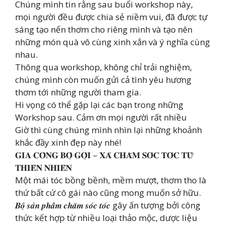
Chúng mình tin rằng sau buổi workshop này,
mọi người đều được chia sẻ niềm vui, đã được tự
sáng tạo nến thơm cho riêng mình và tạo nên
những món quà vô cùng xinh xắn và ý nghĩa cùng
nhau.
Thông qua workshop, không chỉ trải nghiệm,
chúng mình còn muốn gửi cả tình yêu hương
thơm tới những người tham gia.
Hi vọng có thể gặp lại các bạn trong những
Workshop sau. Cảm ơn mọi người rất nhiều
Giờ thì cùng chúng mình nhìn lại những khoảnh
khắc đầy xinh đẹp này nhé!
𝐆𝐈𝐀 𝐂𝐎̂𝐍𝐆 𝐁𝐎̣̂ 𝐆𝐎̣̂𝐈 – 𝐗𝐀̉ 𝐂𝐇𝐀̆𝐌 𝐒𝐎́𝐂 𝐓𝐎́𝐂 𝐓𝐔̛̀
𝐓𝐇𝐈𝐄̂𝐍 𝐍𝐇𝐈𝐄̂𝐍
Một mái tóc bồng bềnh, mềm mượt, thơm tho là
thứ bất cứ cô gái nào cũng mong muốn sở hữu.
𝑩𝒐̣̂ 𝒔𝒂̉𝒏 𝒑𝒉𝒂̂̉𝒎 𝒄𝒉𝒂̆𝒎 𝒔𝒐́𝒄 𝒕𝒐́𝒄 gây ấn tượng bởi công
thức kết hợp từ nhiều loại thảo mộc, dược liệu