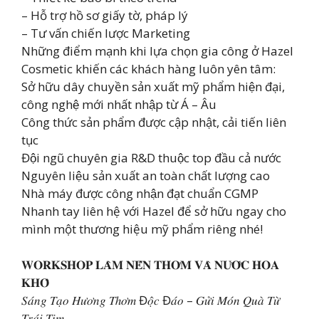
– Hỗ trợ hồ sơ giấy tờ, pháp lý
– Tư vấn chiến lược Marketing
Những điểm mạnh khi lựa chọn gia công ở Hazel
Cosmetic khiến các khách hàng luôn yên tâm:
Sở hữu dây chuyền sản xuất mỹ phẩm hiện đại,
công nghệ mới nhất nhập từ Á – Âu
Công thức sản phẩm được cập nhật, cải tiến liên
tục
Đội ngũ chuyên gia R&D thuộc top đầu cả nước
Nguyên liệu sản xuất an toàn chất lượng cao
Nhà máy được công nhận đạt chuẩn CGMP
Nhanh tay liên hệ với Hazel để sở hữu ngay cho
mình một thương hiệu mỹ phẩm riêng nhé!
𝐖𝐎𝐑𝐊𝐒𝐇𝐎𝐏 𝐋𝐀̀𝐌 𝐍𝐄̂́𝐍 𝐓𝐇𝐎̛𝐌 𝐕𝐀̀ 𝐍𝐔̛𝐎̛́𝐂 𝐇𝐎𝐀
𝐊𝐇𝐎̂
𝑆𝑎́𝑛𝑔 𝑇𝑎̣𝑜 𝐻𝑢̛𝑜̛𝑛𝑔 𝑇ℎ𝑜̛𝑚 Đ𝑜̣̂𝑐 Đ𝑎́𝑜 – 𝐺𝑢̛̉𝑖 𝑀𝑜́𝑛 𝑄𝑢𝑎̀ 𝑇𝑢̛̀
𝑇𝑟𝑎́𝑖 𝑇𝑖𝑚