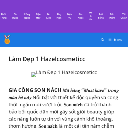
Chuyển
đến
Mẹ
Thời
Gia
Công
Điện
Du
Phụ
Dịch
Sức
Đời
Bảo
Tài
nội
&
Trang
Dụng
Nghệ
Máy
Lịch
Kiện
Vụ
Khỏe
Sống
Hiểm
Chính
Bé
dung
Menu
Làm Đẹp 1 Hazelcosmeticc
GIA CÔNG SON NÁCH 𝑀𝑎̃ ℎ𝑎̀𝑛𝑔 “𝑀𝑢𝑠𝑡 ℎ𝑎𝑣𝑒” 𝑡𝑟𝑜𝑛𝑔
𝑚𝑢̀𝑎 ℎ𝑒̀ 𝑛𝑎̀𝑦
Nổi bật với thiết kế độc quyền và công
thức ngăn mùi vượt trội, 𝐒𝐨𝐧 𝐧𝐚́𝐜𝐡 đã trở thành
bảo bối quốc dân mới gây sốt giới beauty giúp
các nàng luôn tự tin với vùng cánh khô thoáng,
thơm hương. 𝐒𝐨𝐧 𝐧𝐚́𝐜𝐡 là một cái tên nằm chễm