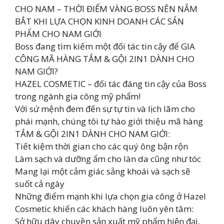
CHO NAM – THỜI ĐIỂM VÀNG BOSS NÊN NẮM
BẮT KHI LỰA CHỌN KINH DOANH CÁC SẢN
PHẨM CHO NAM GIỚI
Boss đang tìm kiếm một đối tác tin cậy để GIA
CÔNG MÃ HÀNG TẮM & GỘI 2IN1 DÀNH CHO
NAM GIỚI?
HAZEL COSMETIC – đối tác đáng tin cậy của Boss
trong ngành gia công mỹ phẩm!
Với sứ mệnh đem đến sự tự tin và lịch lãm cho
phái mạnh, chúng tôi tự hào giới thiệu mã hàng
TẮM & GỘI 2IN1 DÀNH CHO NAM GIỚI:
Tiết kiệm thời gian cho các quý ông bận rộn
Làm sạch và dưỡng ẩm cho làn da cũng như tóc
Mang lại một cảm giác sảng khoái và sạch sẽ
suốt cả ngày
Những điểm mạnh khi lựa chọn gia công ở Hazel
Cosmetic khiến các khách hàng luôn yên tâm:
Sở hữu dây chuyền sản xuất mỹ phẩm hiện đại,