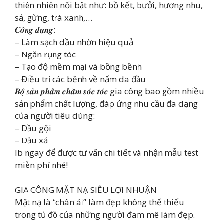
thiên nhiên nổi bật như: bồ kết, bưởi, hương nhu,
sả, gừng, trà xanh,…
𝑪𝒐̂𝒏𝒈 𝒅𝒖̣𝒏𝒈:
– Làm sạch dầu nhờn hiệu quả
– Ngăn rụng tóc
– Tạo độ mềm mại và bồng bềnh
– Điều trị các bệnh về nấm da đầu
𝑩𝒐̣̂ 𝒔𝒂̉𝒏 𝒑𝒉𝒂̂̉𝒎 𝒄𝒉𝒂̆𝒎 𝒔𝒐́𝒄 𝒕𝒐́𝒄 gia công bao gồm nhiều
sản phẩm chất lượng, đáp ứng nhu cầu đa dạng
của người tiêu dùng:
– Dầu gội
– Dầu xả
Ib ngay để được tư vấn chi tiết và nhận mẫu test
miễn phí nhé!
GIA CÔNG MẶT NẠ SIÊU LỢI NHUẬN
Mặt nạ là “chân ái” làm đẹp không thể thiếu
trong tủ đồ của những người đam mê làm đẹp.