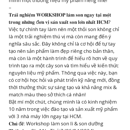
mình một thương hiệu mỹ phẩm riêng nhé!
–
𝐓𝐫𝐚̉𝐢 𝐧𝐠𝐡𝐢𝐞̣̂𝐦 𝐖𝐎𝐑𝐊𝐒𝐇𝐎𝐏 𝐥𝐚̀𝐦 𝐬𝐨𝐧 𝐧𝐠𝐚𝐲 𝐭𝐚̣𝐢 𝐦𝐨̣̂𝐭
𝐭𝐫𝐨𝐧𝐠 𝐧𝐡𝐮̛̃𝐧𝐠 đ𝐨̛𝐧 𝐯𝐢̣ 𝐬𝐚̉𝐧 𝐱𝐮𝐚̂́𝐭 𝐬𝐨𝐧 𝐥𝐨̛́𝐧 𝐧𝐡𝐚̂́𝐭 𝐇𝐂𝐌?
Việc tự chính tay làm nên một thỏi son không chỉ
là một trải nghiệm thú vị mà còn mang đến ý
nghĩa sâu sắc. Đây không chỉ là cơ hội để tự tay
tạo nên sản phẩm làm đẹp riêng cho bản thân,
mà còn là một hành trình để hiểu rõ hơn về quy
trình tạo ra một cây son và tìm hiểu về kiến thức
nguyên liệu mỹ phẩm. Thông qua việc này, bạn
có cơ hội học hỏi và phát triển kỹ năng mới, đồng
thời thưởng thức sự sáng tạo và khả năng mix &
match màu theo sở thích cá nhân!
Bật mí một chút, chúng mình là có kinh nghiệm
10 năm trong việc đào tạo và sản xuất mỹ phẩm
với 3 nhà máy lớn ngay tại HCM.
𝐂𝐡𝐮̉ đ𝐞̂̀: Workshop làm son lì & son dưỡng