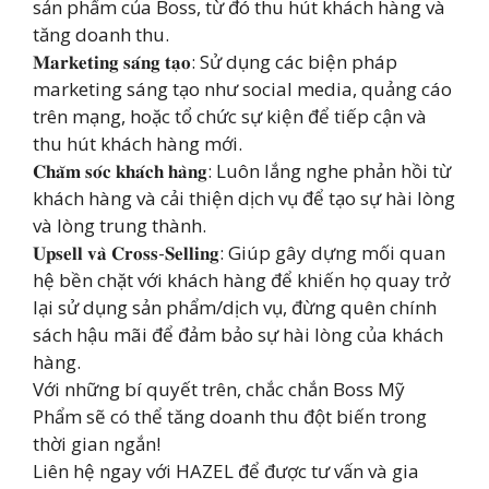
sản phẩm của Boss, từ đó thu hút khách hàng và
tăng doanh thu.
𝐌𝐚𝐫𝐤𝐞𝐭𝐢𝐧𝐠 𝐬𝐚́𝐧𝐠 𝐭𝐚̣𝐨: Sử dụng các biện pháp
marketing sáng tạo như social media, quảng cáo
trên mạng, hoặc tổ chức sự kiện để tiếp cận và
thu hút khách hàng mới.
𝐂𝐡𝐚̆𝐦 𝐬𝐨́𝐜 𝐤𝐡𝐚́𝐜𝐡 𝐡𝐚̀𝐧𝐠: Luôn lắng nghe phản hồi từ
khách hàng và cải thiện dịch vụ để tạo sự hài lòng
và lòng trung thành.
𝐔𝐩𝐬𝐞𝐥𝐥 𝐯𝐚̀ 𝐂𝐫𝐨𝐬𝐬-𝐒𝐞𝐥𝐥𝐢𝐧𝐠: Giúp gây dựng mối quan
hệ bền chặt với khách hàng để khiến họ quay trở
lại sử dụng sản phẩm/dịch vụ, đừng quên chính
sách hậu mãi để đảm bảo sự hài lòng của khách
hàng.
Với những bí quyết trên, chắc chắn Boss Mỹ
Phẩm sẽ có thể tăng doanh thu đột biến trong
thời gian ngắn!
Liên hệ ngay với HAZEL để được tư vấn và gia