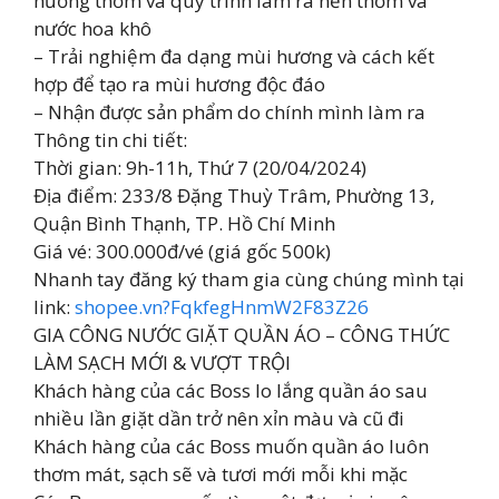
hương thơm và quy trình làm ra nến thơm và
nước hoa khô
– Trải nghiệm đa dạng mùi hương và cách kết
hợp để tạo ra mùi hương độc đáo
– Nhận được sản phẩm do chính mình làm ra
Thông tin chi tiết:
Thời gian: 9h-11h, Thứ 7 (20/04/2024)
Địa điểm: 233/8 Đặng Thuỳ Trâm, Phường 13,
Quận Bình Thạnh, TP. Hồ Chí Minh
Giá vé: 300.000đ/vé (giá gốc 500k)
Nhanh tay đăng ký tham gia cùng chúng mình tại
link:
shopee.vn?FqkfegHnmW2F83Z26
GIA CÔNG NƯỚC GIẶT QUẦN ÁO – CÔNG THỨC
LÀM SẠCH MỚI & VƯỢT TRỘI
Khách hàng của các Boss lo lắng quần áo sau
nhiều lần giặt dần trở nên xỉn màu và cũ đi
Khách hàng của các Boss muốn quần áo luôn
thơm mát, sạch sẽ và tươi mới mỗi khi mặc