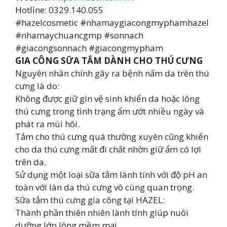
𝖧оtⅼ𝗂nе: 0329.140.055
#hazelcosmetic #nhamaygiacongmyphamhazel
#nhamaychuancgmp #sonnach
#giacongsonnach #giacongmypham
GIA CÔNG SỮA TẮM DÀNH CHO THÚ CƯNG
Nguyên nhân chính gây ra bệnh nấm da trên thú
cưng là do:
Không được giữ gìn vệ sinh khiến da hoặc lông
thú cưng trong tình trạng ẩm ướt nhiều ngày và
phát ra mùi hôi.
Tắm cho thú cưng quá thường xuyên cũng khiến
cho da thú cưng mất đi chất nhờn giữ ẩm có lợi
trên da.
Sử dụng một loại sữa tắm lành tính với độ pH an
toàn với làn da thú cưng vô cùng quan trọng.
Sữa tắm thú cưng gia công tại HAZEL:
Thành phần thiên nhiên lành tính giúp nuôi
dưỡng lớp lông mềm mại.