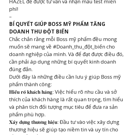
HAZEL để được tư vấn và nhận mẫu test miễn
phí!
–
BÍ QUYẾT GIÚP BOSS MỸ PHẨM TĂNG
DOANH THU ĐỘT BIẾN
Chắc chắn rằng mỗi Boss mỹ phẩm đều mong
muốn sẽ mang về #Doanh_thu_đột_biến cho
doanh nghiệp của mình. Và để đạt được điều đó,
cần phải áp dụng những bí quyết kinh doanh
đúng đắn.
Dưới đây là những điều cần lưu ý giúp Boss mỹ
phẩm thành công:
𝐇𝐢𝐞̂̉𝐮 𝐫𝐨̃ 𝐤𝐡𝐚́𝐜𝐡 𝐡𝐚̀𝐧𝐠: Việc hiểu rõ nhu cầu và sở
thích của khách hàng là rất quan trọng, tìm hiểu
và phân tích đối tượng mục tiêu để đưa ra sản
phẩm phù hợp.
𝐗𝐚̂𝐲 𝐝𝐮̛̣𝐧𝐠 𝐭𝐡𝐮̛𝐨̛𝐧𝐠 𝐡𝐢𝐞̣̂𝐮: Đầu tư vào việc xây dựng
thương hiệu sẽ giúp tạo niềm tin và uy tín cho