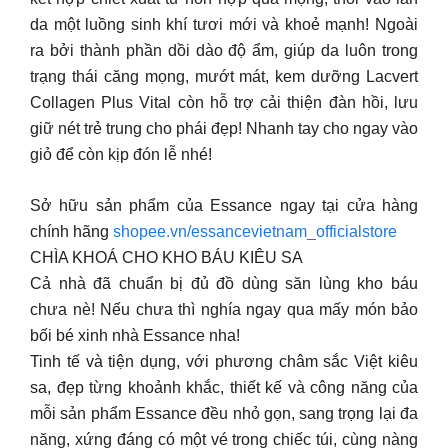
da một luồng sinh khí tươi mới và khoẻ mạnh! Ngoài
ra bởi thành phần dồi dào độ ẩm, giúp da luôn trong
trạng thái căng mọng, mướt mát, kem dưỡng Lacvert
Collagen Plus Vital còn hỗ trợ cải thiện đàn hồi, lưu
giữ nét trẻ trung cho phái đẹp! Nhanh tay cho ngay vào
giỏ để còn kịp đón lễ nhé!
Sở hữu sản phẩm của Essance ngay tại cửa hàng
chính hãng
shopee.vn/essancevietnam_officialstore
CHÌA KHOÁ CHO KHO BÁU KIÊU SA
Cả nhà đã chuẩn bị đủ đồ dùng săn lùng kho báu
chưa nè! Nếu chưa thì nghía ngay qua mấy món bảo
bối bé xinh nhà Essance nha!
Tinh tế và tiện dụng, với phương châm sắc Việt kiêu
sa, đẹp từng khoảnh khắc, thiết kế và công năng của
mỗi sản phẩm Essance đều nhỏ gọn, sang trọng lại đa
năng, xứng đáng có một vé trong chiếc túi, cùng nàng