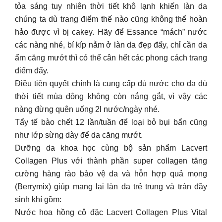
tỏa sáng tuy nhiên thời tiết khô lạnh khiến làn da
chúng ta dù trang điểm thế nào cũng không thể hoàn
hảo được vì bị cakey. Hãy để Essance “mách” nước
các nàng nhé, bí kíp nằm ở làn da đẹp đấy, chỉ cần da
ẩm căng mướt thì có thể cân hết các phong cách trang
điểm đấy.
Điều tiên quyết chính là cung cấp đủ nước cho da dù
thời tiết mùa đông không còn nắng gắt, vì vậy các
nàng đừng quên uống 2l nước/ngày nhé.
Tẩy tế bào chết 12 lần/tuần để loại bỏ bụi bẩn cũng
như lớp sừng dày để da căng mướt.
Dưỡng da khoa học cùng bộ sản phẩm Lacvert
Collagen Plus với thành phần super collagen tăng
cường hàng rào bảo vệ da và hỗn hợp quả mọng
(Berrymix) giúp mang lại làn da trẻ trung và tràn đầy
sinh khí gồm:
Nước hoa hồng cô đặc Lacvert Collagen Plus Vital