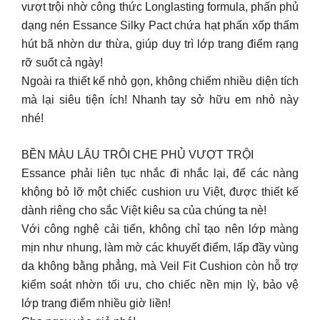
vượt trội nhờ công thức Longlasting formula, phấn phủ
dạng nén Essance Silky Pact chứa hạt phấn xốp thấm
hút bã nhờn dư thừa, giúp duy trì lớp trang điểm rạng
rỡ suốt cả ngày!
Ngoài ra thiết kế nhỏ gọn, không chiếm nhiều diện tích
mà lại siêu tiện ích! Nhanh tay sở hữu em nhỏ này
nhé!
BỀN MÀU LÂU TRÔI CHE PHỦ VƯỢT TRỘI
Essance phải liên tục nhắc đi nhắc lại, để các nàng
khộng bỏ lỡ một chiếc cushion ưu Việt, được thiết kế
dành riêng cho sắc Việt kiêu sa của chúng ta nè!
Với công nghệ cải tiến, không chỉ tạo nên lớp màng
mịn như nhung, làm mờ các khuyết điểm, lấp đầy vùng
da không bằng phẳng, mà Veil Fit Cushion còn hỗ trợ
kiểm soát nhờn tối ưu, cho chiếc nền mịn lỳ, bảo vệ
lớp trang điểm nhiều giờ liền!