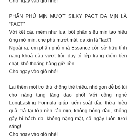
Cho ngay vào giỏ nhé!
PHẤN PHỦ MỊN MƯỢT SILKY PACT DA MỊN LÀ
“FACT”
​Với kết cấu mềm như lụa, bột phấn siêu mịn tạo hiệu
ứng mờ mịn, che phủ mướt mát, da xịn là “fact”!
Ngoài ra, em phấn phủ nhà Essance còn sở hữu tính
năng khoá dầu vượt trội, duy trì lớp trang điểm bền
chặt, khô thoáng hàng giờ liền!
Cho ngay vào giỏ nhé!
Lại thêm một trợ thủ không thể thiếu, nhỏ gọn dễ bỏ túi
cho nàng tung tăng dạo phố! Với công nghệ
LongLasting Formula giúp kiểm soát dầu thừa hiệu
quả, trả lại lớp nền ráo mịn, không bóng dầu, không
gây bí bách da, không nặng mặt, cả ngày luôn tươi
sáng!
Cho ngay vào giỏ nhé!