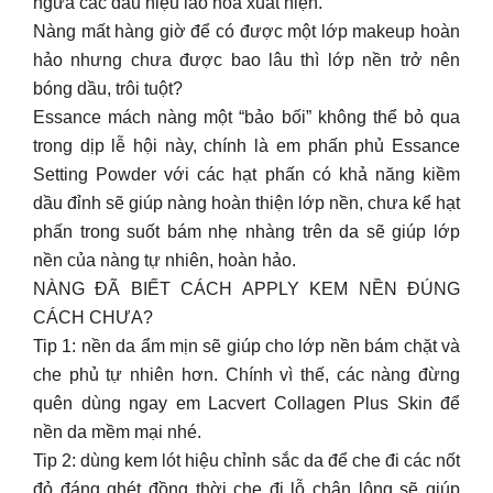
ngừa các dấu hiệu lão hóa xuất hiện.
Nàng mất hàng giờ để có được một lớp makeup hoàn
hảo nhưng chưa được bao lâu thì lớp nền trở nên
bóng dầu, trôi tuột?
Essance mách nàng một “bảo bối” không thể bỏ qua
trong dịp lễ hội này, chính là em phấn phủ Essance
Setting Powder với các hạt phấn có khả năng kiềm
dầu đỉnh sẽ giúp nàng hoàn thiện lớp nền, chưa kể hạt
phấn trong suốt bám nhẹ nhàng trên da sẽ giúp lớp
nền của nàng tự nhiên, hoàn hảo.
NÀNG ĐÃ BIẾT CÁCH APPLY KEM NỀN ĐÚNG
CÁCH CHƯA?
Tip 1: nền da ẩm mịn sẽ giúp cho lớp nền bám chặt và
che phủ tự nhiên hơn. Chính vì thế, các nàng đừng
quên dùng ngay em Lacvert Collagen Plus Skin để
nền da mềm mại nhé.
Tip 2: dùng kem lót hiệu chỉnh sắc da để che đi các nốt
đỏ đáng ghét đồng thời che đi lỗ chân lông sẽ giúp