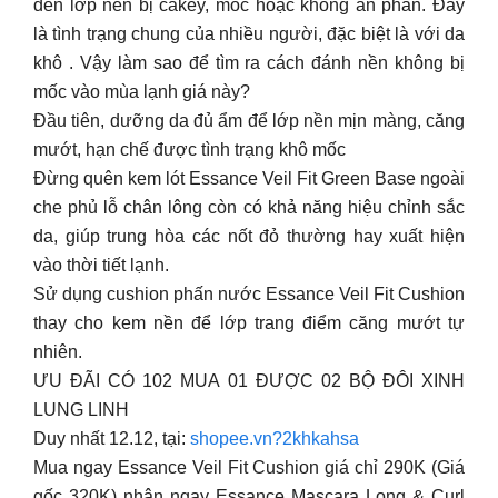
đến lớp nền bị cakey, mốc hoặc không ăn phấn. Đây
là tình trạng chung của nhiều người, đặc biệt là với da
khô . Vậy làm sao để tìm ra cách đánh nền không bị
mốc vào mùa lạnh giá này?
Đầu tiên, dưỡng da đủ ẩm để lớp nền mịn màng, căng
mướt, hạn chế được tình trạng khô mốc
Đừng quên kem lót Essance Veil Fit Green Base ngoài
che phủ lỗ chân lông còn có khả năng hiệu chỉnh sắc
da, giúp trung hòa các nốt đỏ thường hay xuất hiện
vào thời tiết lạnh.
Sử dụng cushion phấn nước Essance Veil Fit Cushion
thay cho kem nền để lớp trang điểm căng mướt tự
nhiên.
ƯU ĐÃI CÓ 102 MUA 01 ĐƯỢC 02 BỘ ĐÔI XINH
LUNG LINH
Duy nhất 12.12, tại:
shopee.vn?2khkahsa
Mua ngay Essance Veil Fit Cushion giá chỉ 290K (Giá
gốc 320K) nhận ngay Essance Mascara Long & Curl