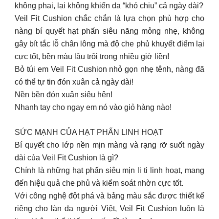
không phai, lại không khiến da “khó chịu” cả ngày dài?
Veil Fit Cushion chắc chắn là lựa chọn phù hợp cho
nàng bí quyết hạt phấn siêu năng mỏng nhẹ, không
gây bít tắc lỗ chân lông mà độ che phủ khuyết điểm lại
cực tốt, bền màu lâu trôi trong nhiều giờ liền!
Bỏ túi em Veil Fit Cushion nhỏ gọn nhẹ tênh, nàng đã
có thể tự tin đón xuân cả ngày dài!
Nền bền đón xuân siêu hên!
Nhanh tay cho ngay em nó vào giỏ hàng nào!
️SỨC MẠNH CỦA HẠT PHẤN LINH HOẠT
Bí quyết cho lớp nền mịn màng và rạng rỡ suốt ngày
dài của Veil Fit Cushion là gì?
Chính là những hạt phấn siêu mịn li ti linh hoạt, mang
đến hiệu quả che phủ và kiểm soát nhờn cực tốt.
Với công nghệ đột phá và bảng màu sắc được thiết kế
riêng cho làn da người Việt, Veil Fit Cushion luôn là