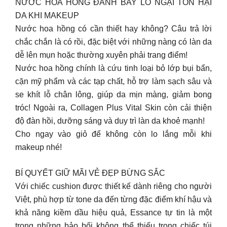
NƯỚC HOA HỒNG ĐÁNH BAY LO NGẠI TỔN HẠI
DA KHI MAKEUP
Nước hoa hồng có cần thiết hay không? Câu trả lời
chắc chắn là có rồi, đặc biệt với những nàng có làn da
dễ lên mụn hoặc thường xuyên phải trang điểm!
Nước hoa hồng chính là cứu tinh loại bỏ lớp bụi bẩn,
cặn mỹ phẩm và các tạp chất, hỗ trợ làm sạch sâu và
se khít lỗ chân lông, giúp da mịn màng, giảm bong
tróc! Ngoài ra, Collagen Plus Vital Skin còn cải thiện
độ đàn hồi, dưỡng sáng và duy trì làn da khoẻ mạnh!
Cho ngay vào giỏ để không còn lo lắng mỗi khi
makeup nhé!
BÍ QUYẾT GIỮ MÃI VẺ ĐẸP BỪNG SẮC
Với chiếc cushion được thiết kế dành riêng cho người
Việt, phù hợp từ tone da đến từng đặc điểm khí hậu và
khả năng kiềm dầu hiệu quả, Essance tự tin là một
trong những bảo bối không thể thiếu trong chiếc túi