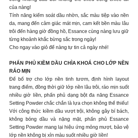
của nàng!
Tính năng kiểm soát dầu nhờn, sắc màu tiệp vào nền
da, mang đến cảm giác mát mịn, cam kết bền màu lâu
trôi đến hàng giờ đồng hồ, Essance cùng nàng lưu giữ
từng khoảnh khắc bừng sắc trong ngày!
Cho ngay vào giỏ để nàng tự tin cả ngày nhé!
PHẤN PHỦ KIỀM DẦU CHÌA KHOÁ CHO LỚP NỀN
RÁO MỊN
Để bổ trợ cho lớp nền tinh tươm, định hình layout
trang điểm, đồng thời giữ lớp nền lâu trôi, ráo mịn suốt
nhiều giờ liền, phấn phủ dạng bột đa năng Essance
Setting Powder chắc chắn là lựa chọn không thể thiếu!
Với công thức kiềm dầu vượt trội, không gây bí bách,
không bóng dầu và nặng mặt, phấn phủ Essance
Setting Powder mang lại hiệu ứng mỏng mượt, bảo vệ
lớp nền không bị xỉn màu suốt nhiều giờ liền!