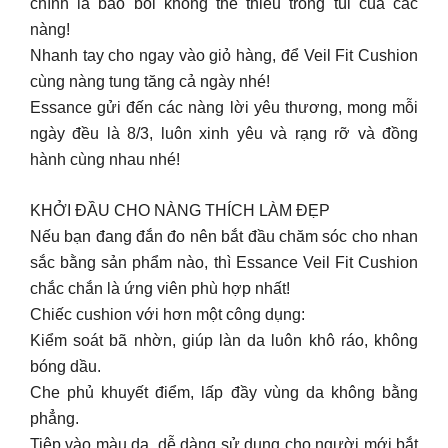
chính là bảo bối không thể thiếu trong túi của các
nàng!
Nhanh tay cho ngay vào giỏ hàng, để Veil Fit Cushion
cùng nàng tung tăng cả ngày nhé!
Essance gửi đến các nàng lời yêu thương, mong mỗi
ngày đều là 8/3, luôn xinh yêu và rạng rỡ và đồng
hành cùng nhau nhé!
KHỞI ĐẦU CHO NÀNG THÍCH LÀM ĐẸP
️Nếu bạn đang đắn đo nên bắt đầu chăm sóc cho nhan
sắc bằng sản phẩm nào, thì Essance Veil Fit Cushion
chắc chắn là ứng viên phù hợp nhất!
Chiếc cushion với hơn một công dụng:
Kiểm soát bã nhờn, giúp làn da luôn khô ráo, không
bóng dầu.
Che phủ khuyết điểm, lấp đầy vùng da không bằng
phẳng.
Tiệp vào màu da, dễ dàng sử dụng cho người mới bắt