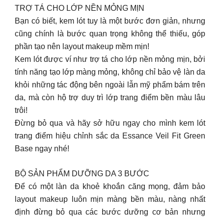
TRỢ TÁ CHO LỚP NỀN MỎNG MỊN
Bạn có biết, kem lót tuy là một bước đơn giản, nhưng
cũng chính là bước quan trọng không thể thiếu, góp
phần tạo nên layout makeup mềm mịn!
Kem lót được ví như trợ tá cho lớp nền mỏng mịn, bởi
tính năng tạo lớp màng mỏng, không chỉ bảo vệ làn da
khỏi những tác động bên ngoài lẫn mỹ phẩm bám trên
da, mà còn hộ trợ duy trì lớp trang điểm bền màu lâu
trôi!
Đừng bỏ qua và hãy sở hữu ngay cho mình kem lót
trang điểm hiệu chỉnh sắc da Essance Veil Fit Green
Base ngay nhé!
BỘ SẢN PHẨM DƯỠNG DA 3 BƯỚC
Để có một làn da khoẻ khoắn căng mọng, đảm bảo
layout makeup luôn mịn màng bền màu, nàng nhất
định đừng bỏ qua các bước dưỡng cơ bản nhưng