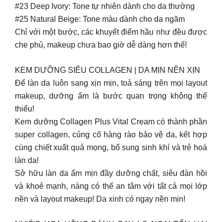
#23 Deep Ivory: Tone tự nhiên dành cho da thường
#25 Natural Beige: Tone màu dành cho da ngăm
Chỉ với một bước, các khuyết điểm hầu như đều được
che phủ, makeup chưa bao giờ dễ dàng hơn thế!
KEM DƯỠNG SIÊU COLLAGEN | DA MỊN NỀN XỊN
Để làn da luôn sang xịn mịn, toả sáng trên mọi layout
makeup, dưỡng ẩm là bước quan trọng không thể
thiếu!
Kem dưỡng Collagen Plus Vital Cream có thành phần
super collagen, củng cố hàng rào bảo vệ da, kết hợp
cùng chiết xuất quả mọng, bổ sung sinh khí và trẻ hoá
làn da!
Sở hữu làn da ẩm mịn đầy dưỡng chất, siêu đàn hồi
và khoẻ mạnh, nàng có thể an tâm với tất cả mọi lớp
nền và layout makeup! Da xinh có ngay nền mịn!