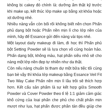
không bị cakey đó chính là: dưỡng ẩm thật kỹ trước
khi make up, kết thúc lớp make up bằng xịt khóa hoặc
xịt dưỡng nhé.
Nhiều nàng vẫn còn bối rối không biết nên chọn Phấn
phủ dạng bột hoặc Phấn nền mịn lì cho lớp nền của
mình, hãy để Essance gửi đến nàng vài tips nhé.
Một layout daily makeup đi làm, đi học thì Phấn phủ
bột Setting Powder sẽ là lựa chọn vô cùng hoàn hảo.
Phấn dạng bột, không màu, hạt phấn siêu nhỏ sẽ cho
nàng một lớp nền đẹp tự nhiên như da thật.
Còn nếu nàng chuẩn bị tham dự một bữa tiệc tối cùng
bạn bè vậy thì khóa lớp makeup bằng Essance Veil Fit
Two Way Cake Phấn nền mịn lì lâu trôi sẽ thích hợp
hơn. Kết cấu sản phẩm là sự kết hợp giữa Smooth
Powder và Cover Powder theo tỉ lệ 1:1 giảm cảm giác
khô cứng của loại phấn che phủ cho chất phấn mịn
mượt như lụa, hạt phấn được phân tán đều giúp che