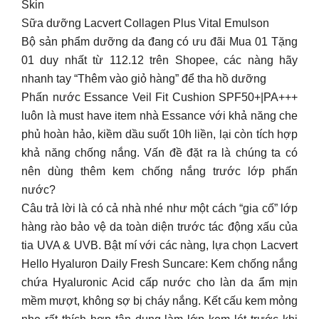
Skin
Sữa dưỡng Lacvert Collagen Plus Vital Emulson
Bộ sản phẩm dưỡng da đang có ưu đãi Mua 01 Tặng
01 duy nhất từ 112.12 trên Shopee, các nàng hãy
nhanh tay “Thêm vào giỏ hàng” để tha hồ dưỡng
Phấn nước Essance Veil Fit Cushion SPF50+|PA+++
luôn là must have item nhà Essance với khả năng che
phủ hoàn hảo, kiềm dầu suốt 10h liền, lại còn tích hợp
khả năng chống nắng. Vấn đề đặt ra là chúng ta có
nên dùng thêm kem chống nắng trước lớp phấn
nước?
Câu trả lời là có cả nhà nhé như một cách “gia cố” lớp
hàng rào bảo vệ da toàn diện trước tác động xấu của
tia UVA & UVB. Bật mí với các nàng, lựa chọn Lacvert
Hello Hyaluron Daily Fresh Suncare: Kem chống nắng
chứa Hyaluronic Acid cấp nước cho làn da ẩm mịn
mềm mượt, không sợ bị cháy nắng. Kết cấu kem mỏng