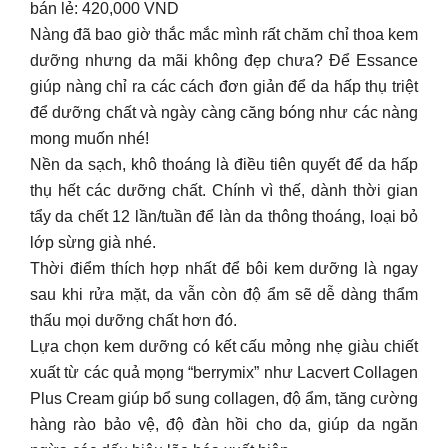
bán lẻ: 420,000 VND
Nàng đã bao giờ thắc mắc mình rất chăm chỉ thoa kem
dưỡng nhưng da mãi không đẹp chưa? Để Essance
giúp nàng chỉ ra các cách đơn giản để da hấp thụ triệt
để dưỡng chất và ngày càng căng bóng như các nàng
mong muốn nhé!
Nền da sạch, khô thoáng là điều tiên quyết để da hấp
thụ hết các dưỡng chất. Chính vì thế, dành thời gian
tẩy da chết 12 lần/tuần để làn da thông thoáng, loại bỏ
lớp sừng già nhé.
Thời điểm thích hợp nhất để bôi kem dưỡng là ngay
sau khi rửa mặt, da vẫn còn độ ẩm sẽ dễ dàng thẩm
thấu mọi dưỡng chất hơn đó.
Lựa chọn kem dưỡng có kết cấu mỏng nhẹ giàu chiết
xuất từ các quả mọng “berrymix” như Lacvert Collagen
Plus Cream giúp bổ sung collagen, độ ẩm, tăng cường
hàng rào bảo vệ, độ đàn hồi cho da, giúp da ngăn