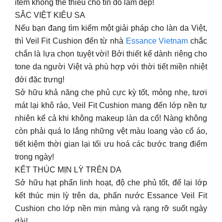
item không thể thiếu cho tín đồ làm đẹp!
SẮC VIỆT KIÊU SA
Nếu bạn đang tìm kiếm một giải pháp cho làn da Việt,
thì Veil Fit Cushion đến từ nhà
Essance Vietnam
chắc
chắn là lựa chọn tuyệt vời! Bởi thiết kế dành riêng cho
tone da người Việt và phù hợp với thời tiết miền nhiệt
đới đặc trưng!
Sở hữu khả năng che phủ cực kỳ tốt, mỏng nhẹ, tươi
mát lại khô ráo, Veil Fit Cushion mang đến lớp nền tự
nhiên kể cả khi không makeup làn da cổ! Nàng không
còn phải quá lo lắng những vệt màu loang vào cổ áo,
tiết kiệm thời gian lại tối ưu hoá các bước trang điểm
trong ngày!
KẾT THÚC MỊN LỲ TRÊN DA
Sở hữu hạt phấn linh hoạt, độ che phủ tốt, để lại lớp
kết thúc mịn lỳ trên da, phấn nước Essance Veil Fit
Cushion cho lớp nền mịn màng và rạng rỡ suốt ngày
dài!