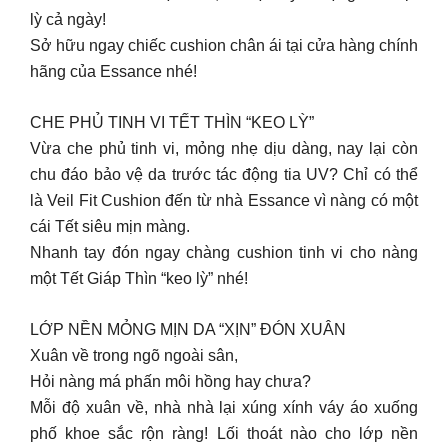
lỳ cả ngày!
Sở hữu ngay chiếc cushion chân ái tại cửa hàng chính
hãng của Essance nhé!
CHE PHỦ TINH VI TẾT THÌN “KEO LỲ”
Vừa che phủ tinh vi, mỏng nhẹ dịu dàng, nay lại còn
chu đáo bảo vệ da trước tác động tia UV? Chỉ có thể
là Veil Fit Cushion đến từ nhà Essance vì nàng có một
cái Tết siêu mịn màng.
Nhanh tay đón ngay chàng cushion tinh vi cho nàng
một Tết Giáp Thìn “keo lỳ” nhé!
LỚP NỀN MỎNG MỊN DA “XỊN” ĐÓN XUÂN
Xuân về trong ngõ ngoài sân,
Hỏi nàng má phấn môi hồng hay chưa?
Mỗi độ xuân về, nhà nhà lại xúng xính váy áo xuống
phố khoe sắc rộn ràng! Lối thoát nào cho lớp nền