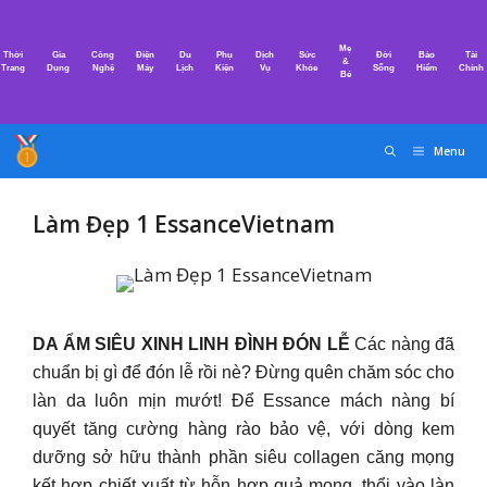
Chuyển
đến
Mẹ
Thời
Gia
Công
Điện
Du
Phụ
Dịch
Sức
Đời
Bảo
Tài
nội
&
Trang
Dụng
Nghệ
Máy
Lịch
Kiện
Vụ
Khỏe
Sống
Hiểm
Chính
Bé
dung
Menu
Làm Đẹp 1 EssanceVietnam
DA ẨM SIÊU XINH LINH ĐÌNH ĐÓN LỄ
Các nàng đã
chuẩn bị gì để đón lễ rồi nè? Đừng quên chăm sóc cho
làn da luôn mịn mướt! Để Essance mách nàng bí
quyết tăng cường hàng rào bảo vệ, với dòng kem
dưỡng sở hữu thành phần siêu collagen căng mọng
kết hợp chiết xuất từ hỗn hợp quả mọng, thổi vào làn