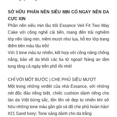
SỞ HỮU PHẤN NỀN SIÊU MỊN CÓ NGAY NỀN DA
CỰC XỊN
Phần nền siêu mịn lâu trôi Essance Veil Fit Two Way
Cake ​với công nghệ cải tiến, mang đến trải nghiệm
lớp nền láng mịn, mềm mượt như lụa, hỗ trợ lớp trang
điểm bền màu lâu trôi!
Với 3 tone màu tự nhiên, kết hợp với công năng chống
nắng, bảo vệ da khỏi các tia tử ngoại! Nàng an tâm
tung tăng cả ngày trên phố rồi nhé!
CHỈ VỚI MỘT BƯỚC | CHE PHỦ SIÊU MƯỢT
Một trong những vơđét của nhà Essance, với những
nét độc đáo riêng biệt, chiếc cushion dành riêng cho
làn da Việt bừng sắc, tôn lên vẻ đẹp tự nhiên khi sở
hữu những tone màu gần gũi và độ che phủ hoàn hảo!
#21 Sand Ivory: Tone sáng dành cho da trắng