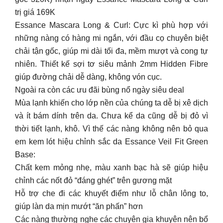
trị giá 169K
Essance Mascara Long & Curl: Cực kì phù hợp với
những nàng có hàng mi ngắn, với đầu cọ chuyên biệt
chải tận gốc, giúp mi dài tối đa, mềm mượt và cong tự
nhiên. Thiết kế sợi tơ siêu mảnh 2mm Hidden Fibre
giúp đường chải dễ dàng, không vón cục.
Ngoài ra còn các ưu đãi bùng nổ ngày siêu deal
Mùa lạnh khiến cho lớp nền của chúng ta dễ bị xê dịch
và ít bám dính trên da. Chưa kể da cũng dễ bị đỏ vì
thời tiết lạnh, khô. Vì thế các nàng không nên bỏ qua
em kem lót hiệu chỉnh sắc da Essance Veil Fit Green
Base:
Chất kem mỏng nhẹ, màu xanh bạc hà sẽ giúp hiệu
chỉnh các nốt đỏ “đáng ghét” trên gương mặt
Hỗ trợ che đi các khuyết điểm như lỗ chân lông to,
giúp làn da mịn mướt “ăn phấn” hơn
Các nàng thường nghe các chuyên gia khuyên nên bổ