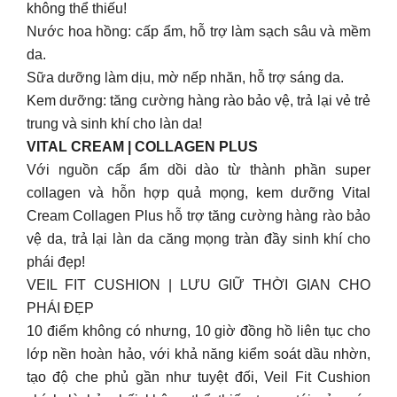
không thể thiếu!
Nước hoa hồng: cấp ẩm, hỗ trợ làm sạch sâu và mềm
da.
Sữa dưỡng làm dịu, mờ nếp nhăn, hỗ trợ sáng da.
Kem dưỡng: tăng cường hàng rào bảo vệ, trả lại vẻ trẻ
trung và sinh khí cho làn da!
VITAL CREAM | COLLAGEN PLUS
Với nguồn cấp ẩm dồi dào từ thành phần super
collagen và hỗn hợp quả mọng, kem dưỡng Vital
Cream Collagen Plus hỗ trợ tăng cường hàng rào bảo
vệ da, trả lại làn da căng mọng tràn đầy sinh khí cho
phái đẹp!
VEIL FIT CUSHION | LƯU GIỮ THỜI GIAN CHO
PHÁI ĐẸP
10 điểm không có nhưng, 10 giờ đồng hồ liên tục cho
lớp nền hoàn hảo, với khả năng kiểm soát dầu nhờn,
tạo độ che phủ gần như tuyệt đối, Veil Fit Cushion