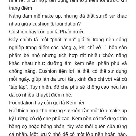
nhẹ rất thích hợp tận dụng làm lớp kem lót trước khi
trang điểm
Nàng đam mê make up, nhưng đã thật sự rõ sự khác
nhau giữa cushion & foundation?
Cushion hay còn gọi là Phấn nước
Đây chính là một “phát minh” giá trị trong nền công
nghiệp trang điểm các nàng ạ, khi chỉ với 1 hộp sản
phẩm bé nhỏ nhưng tích hợp rất nhiều chức năng
khác nhau như: dưỡng ẩm, kem nền, phấn phủ và
chống nắng. Cushion tiện lợi là thế, có thể sử dụng
mỗi ngày, giúp làn da tươi tắn, xinh đẹp chỉ với vài cú
“táp táp”. Tuy nhiên, độ che phủ sẽ không cao nếu làn
da có nhiều khuyết điểm nhé.
Foundation hay còn gọi là Kem nền
Rất thích hợp cho những sự kiện cần một lớp make up
kỹ lưỡng có độ che phủ cao. Kem nền có thể được tán
bằng cọ hoặc bông phấn, tùy vào thói quen của từng
cá nhân. Một lưu ý nhỏ để có một lớp nền hoàn hảo,