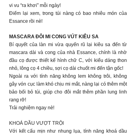
vi vu “ra khơi” mỗi ngày!
Điểm lại xem, trong túi nàng có bao nhiêu món của
Essance rồi nè!
MASCARA ĐÔI MI CONG VÚT KIÊU SA
Bí quyết của làn mi vừa quyến rũ lại kiêu sa đến từ
mascara dài và cong của nhà Essance, chính là nhờ
đầu cọ được thiết kế hình chữ C, với kiểu dáng thon
nhỏ, lông cọ 4 chiều, sợi cọ dài chuốt mi đến tận gốc!
Ngoài ra với tính năng không lem không trôi, không
gây vón cục làm khó chịu mi mắt, nàng lại có thêm một
bảo bối bỏ túi, giúp cho đôi mắt thêm phần lung linh
rạng rỡ!
Trải nghiệm ngay nè!
KHOÁ DẦU VƯỢT TRỘI
Với kết cấu mịn như nhung lụa, tính năng khoá dầu