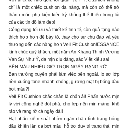
chỉ là một chiếc cushion đa năng, mà còn có thể trở
thành món phụ kiện kiêu kỳ không thể thiếu trong túi
của các tín đồ làm đẹp!
Công dụng tối ưu và thiết kế tinh tế, còn quà tặng nào
thích hợp hơn để bày tỏ, thay cho sự chu đáo và yêu
thương đến các nàng hơn Veil Fit Cushion!ESSANCE
kính chúc quý khách, một năm An Khang Thịnh Vượng
Vạn Sự Như Ý, da mịn dịu dàng, sắc Việt kiêu sa!
BỀN MÀU NHIỀU GIỜ TRỌN NGÀY RẠNG RỠ
Bạn thường xuyên phải làm việc bên ngoài, lo sợ lớp
nền xuống tone nhanh chống, gương mặt bị bóng dầu
bợt màu?!
Veil Fit Cushion chắc chắn là chân ái! Phấn nước mịn
lỳ với công nghệ đột phá, cho lớp nền mịn màng, khô
ráo và rạng rỡ cả ngày dài!
Hạt phấn kiểm soát nhờn ngăn chặn tình trạng bóng
dầu khiến làn da bợt màu, hỗ trợ duy trì trạng thái mịn