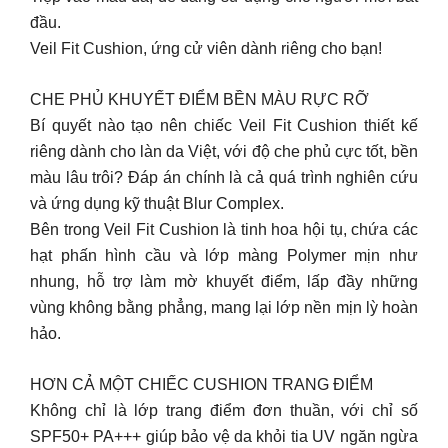
đầu.
Veil Fit Cushion, ứng cử viên dành riêng cho bạn!
CHE PHỦ KHUYẾT ĐIỂM BỀN MÀU RỰC RỠ
Bí quyết nào tạo nên chiếc Veil Fit Cushion thiết kế
riêng dành cho làn da Việt, với độ che phủ cực tốt, bền
màu lâu trôi? Đáp án chính là cả quá trình nghiên cứu
và ứng dụng kỹ thuật Blur Complex.
Bên trong Veil Fit Cushion là tinh hoa hội tụ, chứa các
hạt phấn hình cầu và lớp màng Polymer mịn như
nhung, hỗ trợ làm mờ khuyết điểm, lấp đầy những
vùng không bằng phẳng, mang lại lớp nền mịn lỳ hoàn
hảo.
HƠN CẢ MỘT CHIẾC CUSHION TRANG ĐIỂM
Không chỉ là lớp trang điểm đơn thuần, với chỉ số
SPF50+ PA+++ giúp bảo vệ da khỏi tia UV ngăn ngừa