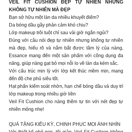
VEIL FIT CUSHION ĐẸP TỰ NHIÊN NHƯNG
KHÔNG TỰ NHIÊN MÀ ĐẸP
Bạn sở hữu một làn da nhiều khuyết điểm?
Da bóng dầu gây phản cảm khó chịu?
Lớp makeup trôi tuột chỉ sau vài giờ ngắn ngủi?
Đúng với câu nói đẹp tự nhiên nhưng không tự nhiên
mà đẹp, hiểu rõ và nắm bắt được tâm lý của nàng,
Essance mang đến một sản phẩm với công dụng đa
năng, giúp nàng gạt bỏ mọi nỗi lo về làn da kém sắc.
Với cấu trúc mịn lỳ với lớp kết thúc mềm mịn, mang
đến độ che phủ siêu tốt.
Hạt phấn kiểm soát nhờn, hạn chế bóng dầu và duy trì
lớp makeup trong nhiều giờ liền
Veil Fit Cushion cho nàng thêm tự tin với nét đẹp tự
nhiên mỏng nhẹ!
QUÀ TẶNG KIÊU KỲ, CHINH PHỤC MỌI ÁNH NHÌN
Với thiết kế nhỏ gọn, tối giản, Veil Fit Cushion không